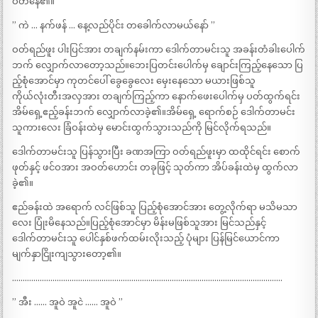
ဝတ်နေ၏။
” ကဲ … နက်ဖန် … နေ့လည်ပိုင်း တခေါက်လာမယ်နော် ”
ဝတ်ရည်ဖူး ပါးပြင်အား တချက်နမ်းကာ ဒေါက်တာမင်းသူ အခန်းတံခါးပေါက်
ဘက် လျှောက်လာတော့သည်။ဘေးပြတင်းပေါက်မှ ချောင်းကြည့်နေသော ပြ
ည့်စုံအောင်မှာ ကုတင်ပေါ် ခွေခွေလေး မှေးနေသော မယားဖြစ်သူ
ကိုယ်လုံးတီးအလှအား တချက်ကြည့်ကာ နောက်ဖေးပေါက်မှ ပတ်ထွက်ရင်း
အိမ်ရှေ့ဧည့်ခန်းဘက် လျှောက်လာခဲ့၏။အိမ်ရှေ့ ရောက်စဉ် ဒေါက်တာမင်း
သူကားလေး ခြံဝန်းထဲမှ မောင်းထွက်သွားသည်ကို မြင်လိုက်ရသည်။
ဒေါက်တာမင်းသူ ပြန်သွားပြီး ခဏအကြာ ဝတ်ရည်ဖူးမှာ ထထိုင်ရင်း စောက်
ဖုတ်နှင့် ဖင်ဝအား အဝတ်ဟောင်း တခုဖြင့် သုတ်ကာ အိပ်ခန်းထဲမှ ထွက်လာ
ခဲ့၏။
ဧည်ခန်းထဲ အရောက် လင်ဖြစ်သူ ပြည့်စုံအောင်အား တွေ့လိုက်ရာ မသိမသာ
လေး ပြုံးမိနေသည်။ပြည့်စုံအောင်မှာ မိန်းမဖြစ်သူအား မြင်သည်နှင့်
ဒေါက်တာမင်းသူ ပေါင်နှစ်ဖက်ထမ်းလိုးသည့် ပုံများ ပြန်မြင်ယောင်ကာ
မျက်နှာငြိုးကျသွားတော့၏။
……………………………………………………………………………………………………………….
” အီး …… အူဝဲ အူငဲ …… အူဝဲ ”