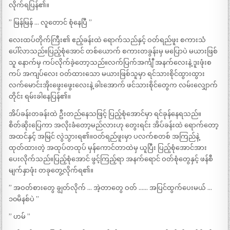
လိုက်ရပြန်၏။
” မြန်မြန် … လူတောင် စုံနေပြီ ”
လေးထပ်တိုက်ကြီး၏ ဧည့်ခန်းထဲ ရောက်သည်နှင့် ဝတ်ရည်ဖူး စကားသံ
ပေါ်လာသည်။ပြည့်စုံအောင် တစ်ယောက် စကားတခွန်းမှ မပြောပဲ မယားဖြစ်
သူ နောက်မှ ကပ်လိုက်ခဲ့တော့သည်။လက်ပြက်အင်္ကျီ အနက်လေးနဲ့ ဒူးဖုံးစ
ကပ် အကျပ်လေး ဝတ်ထားသော မယားဖြစ်သူမှာ ရင်သားစိုင်ထွားထွား
လက်မောင်းအိုးဖွေးဖွေးလေးနဲ့ ခါးအောက် ဖင်သားစိုင်တွေက လမ်းလျှောက်
တိုင်း ရမ်းခါနေပြန်၏။
အိပ်ခန်းတခန်းထဲ ဦးတည်နေသဖြင့် ပြည့်စုံအောင်မှာ ရင်ခုန်နေရသည်။
စိတ်ဆိုးပြေကာ အလိုးခံတော့မည်လားဟု တွေးရင်း အိပ်ခန်းထဲ ရောက်တော့
အထင်နှင့် အမြင် လွဲသွားရ၏။ဝတ်ရည်ဖူးမှာ ပလက်စတစ် အကြည်နဲ့
ထုတ်ထားတဲ့ အထုပ်တထုပ် မှန်ကောင်တာထဲမှ ယူပြီး ပြည့်စုံအောင်အား
ပေးလိုက်သည်။ပြည့်စုံအောင် ဖွင့်ကြည့်ရာ အနက်ရောင် ဝတ်စုံတွေနှင့် ဖန်စီ
မျက်နှာဖုံး တခုတွေ့လိုက်ရ၏။
” အဝတ်စားတွေ ချွတ်လိုက် … အဲ့တာတွေ ဝတ် …… အပြင်ထွက်ပေးမယ် …
၁၀မိနစ်ပဲ ”
” ဟမ် ”