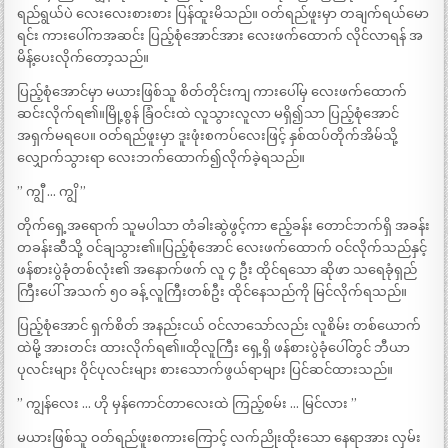
ရည်ရွယ်ပဲ လေးလေးစားစား ပြန်ထူးမိသည်။ ဝတ်ရည်ဖူးမှာ တချက်ရယ်မော
ရင်း ကားပေါ်ကအဆင်း ပြည့်စုံအောင်အား လေးဖက်ထောက် လိုင်လာရန် အ
မိန့်ပေးလိုက်တော့သည်။
ပြည့်စုံအောင်မှာ မယားဖြစ်သူ စိတ်တိုင်းကျ ကားပေါ်မှ လေးဖက်ထောက်
ဆင်းလိုက်ရ၏။မြို့စွန် ခြံဝင်းထဲ လူသွားလူလာ မရှိ၍သာ ပြည့်စုံအောင်
အရှက်မရပေ။ ဝတ်ရည်ဖူးမှာ ဒူးဖုံးစကပ်လေးဖြင့် နှစ်ထပ်တိုက်အိမ်သို့
လျှောက်သွားရာ လေးဘက်ထောက်၍လိုက်ခဲ့ရသည်။
” ကျွီ … ကျွိ ”
တိုက်ရှေ့အရောက် သူမပါသာ တံခါးဆွဲဖွင့်ကာ ဧည့်ခန်း တောင်ဘက်ရှိ အခန်း
တခန်းဆီသို့ ဝင်ချသွား၏။ပြည့်စုံအောင် လေးဖက်ထောက် ဝင်လိုက်သည်နှင့်
ဖန်စားပွဲခုံတစ်လုံး၏ အနောက်ဖက် လူ ၄ ဦး ထိုင်ရသော ဆိုဖာ သရေခုံရှည်
ကြီးပေါ် အသက် ၅၀ ခန့် လူကြီးတစ်ဦး ထိုင်နေသည်ကို မြင်လိုက်ရသည်။
ပြည့်စုံအောင် ရှက်စိတ် အနည်းငယ် ဝင်လာသော်လည်း လူစိမ်း တစ်ယောက်
ထဲမို့ အားတင်း ထားလိုက်ရ၏။ထိုလူကြီး ရှေ့ရှိ ဖန်စားပွဲခုံပေါ်တွင် ဘီယာ
ပုလင်းများ ဝိုင်ပုလင်းများ စားသောက်ဖွယ်ရာများ ပြင်ဆင်ထားသည်။
” ကျွန်လေး … ဟို မှန်ကောင်တာလေးထဲ ကြည့်စမ်း … မြင်လား ”
မယားဖြစ်သူ ဝတ်ရည်ဖူးစကားကြောင့် လက်ညိုးထိုးသော နေရာအား လှမ်း