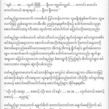
” ဗျစ် …… အ …… ဘွတ် ဗြိဗြိ …… ရှီးးးး ကျွတ်ကျွတ် …… ကောင်း ကောင်း
ကောင်းတယ် ဆရာရယ် … … ရှီးးး ရှီးးးးးး ”
ဝတ်ရည်ဖူးတယောက် ကာမစိတ် ပြင်းထန်လာကာ သူမနို့အုံနှစ်ဖက်အား သူမ
လက်ဖြင့် ညှစ်ချေကာ တအီးအီး ညည်းနေရ၏။ထိုစဉ် ဒေါက်တာမင်းသူမှာ
စောက်ခေါင်းထဲမှ လီးအား ထုတ်ကာ ဖင်ပေါက်ထဲ ပြောင်းလိုးတော့သည်။
ဝတ်ရည်ဖူး တစ်ယောက် ဖင်ထဲ လီးဝင်သည်နှင့် မျက်လုံးများ စင်းကျလာ၏။
ဖင်ခံရသည်အရသာက စောက်ပတ်အလိုးခံရသည်ထက် ပိုကောင်းနေသလို
ခံစားမိနေသည်။ခေါင်းလေးမော့ကာ အိကနဲ့ အိကနဲ့ ရှိုက်ရင်း နူတ်ခမ်းလေး
များ တဆက်ဆက် တုန်ခါလာတော့၏။ ဒေါက်တာမင်းသူကလည်း မျက်နှာ
အမူယာ ပြောင်းသွားသော ဝတ်ရည်ဖူး ခံစားမှု့ကို ကြည့်ရင်း စိတ်လှုပ်ရှား ဖင်
ဝလေးအား တရစပ် ဆွဲလိုးပစ်သည်။
ဝတ်ရည်ဖူးတယောက် ဖင်သားစိုင်များ မလှုပ်ပဲ ခါးလေးနွဲ့ကာ ယိမ်းကာဖြင့်
ဖင်အလိုးခံရင်း လီးအရသာ ယူနေလိုက်ပြန်သည်။ဖင်ထဲ လီးကြီး ဝင်ထွက်နေ
ပေမယ့် စောက်ခေါင်းပေါက်ထဲမှ စောက်ရည်များ အိုင်နေရ၏။
” လိုး လိုး ဆရာ …… ဆောင့် လိုး ပေး ပါ နော် …… အ အ …… ဟုတ်တယ် ဆောင့်
ဆောင့် …… မညှာနဲ့ ”
ဝတ်ရည်ဖူး တယောက် ရမ္မက်စိတ် တောက်လောင်ကာ မရှက်မကြောက် ခပ်