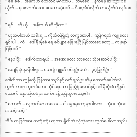
” ခ်ခ် ခ်ခ် … အန်ကယ် စိတ်ထင် မင်္ဂလာပဲ … သမီးရေ … နက်ဖန် ဆီးသွားစစ်
လိုက် … ခု သောက်ဆေး ပေးထားခဲ့မယ် … ဒီနေ့ အိပ်လိုက် စားလိုက်ပဲ လုပ်နေ
”
” ရှင် … ဟို ဟို … အန်ကယ် ဆိုလိုတာ ”
” ဟုတ်ပါတယ် သမီးရဲ့ … ကိုယ်ဝန်ရှိတဲ့ လက္ခဏာပါ … ကွန်ဂရက် ကျူလေး
ရှင်းပါ … ကဲ … ဒေါ်မိုးမိုးစံ ရေ ခင်ဗျား မြေးချီဖို့ ပြင်ထားပေတော့ … ကျနော်
ပြန်မယ် ”
” နေပါဦး … ဒေါက်တာရယ် … အအေးလေး ဘာလေး သုံးဆောင်ပါဦး ”
” အချိန် နဲနေလို့ပါဗျာ … ဆေးရုံ ဂျူတီ ဝင်ရဦးမယ် … ခွင့်ပြုပါဦး ”
ဒေါက်တာ ထွန်းကို ပြန်သွားသည်နှင့် ဝတ်ရည်ဖူး ဆီမှ တောက်ခေါက်သံ
ထွက်လာရာ ကုတင်ဘေး ထိုင်နေသော ပြည့်စုံအောင်နှင့် ဒေါ်မိုးမိုးစံ တို့နှစ်
ယောက် ခန္ဓာကိုယ်များ ဆက်ကနဲ့ တုန်သွားတော့၏။
” တောက် … လူယုတ်မာ ကလေး … ငါ မွေးရတော့မှာပါလား … ဘုံးးး ဘုံးးး …
အဟင့် ဟင့် ”
အိပ်ယာပြင်အား တဘုံးဘုံး ထုကာ ရှိုက်သံ သဲ့သဲ့လေး ထွက်ပေါ်လာသည်။
………………………………………………………………………………………………………