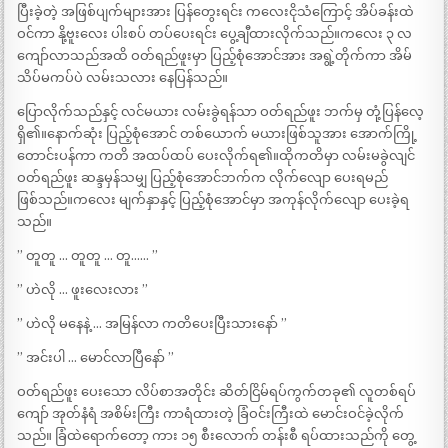
ပြီးခဲ့တဲ့ အဖြစ်ပျက်များအား ပြန်တွေးရင်း ကလေးငိုသံကြောင့် အိပ်ခန်းထဲ
ဝင်ကာ နို့ဗူးလေး ပါးစပ် တပ်ပေးရင်း ပွေ့ချီထားလိုက်သည်။ကလေး ၃ လ
ကျော်လာသည်အထိ ဝတ်ရည်ဖူးမှာ ပြည့်စုံအောင်အား အရွဲ့တိုက်ကာ အိမ်
သိပ်မကပ်ပဲ လမ်းသလား နေပြန်သည်။
ပြောလိုက်သည်နှင့် လင်မယား လမ်းခွဲရန်သာ ဝတ်ရည်ဖူး ဘက်မှ တုံ့ပြန်လေ့
ရှိ၏။နောက်ဆုံး ပြည့်စုံအောင် တစ်ယောက် မယားဖြစ်သူအား အောက်ကြို့
တောင်းပန်ကာ ကတိ အထပ်ထပ် ပေးလိုက်ရ၏။ထိုကတိမှာ လမ်းမခွဲလျင်
ဝတ်ရည်ဖူး ဆန္ဒမှန်သမျှ ပြည့်စုံအောင်ဘက်က လိုက်လျော ပေးရမည်
ဖြစ်သည်။ကလေး မျက်နှာနှင့် ပြည့်စုံအောင်မှာ အကုန်လိုက်လျော ပေးခဲ့ရ
သည်။
” တူတူ … တူတူ … တူ…… ”
” ဟဲလို … ဖူးလေးလား ”
” ဟဲလို မနေနဲ့ … အမြန်လာ ကတိပေးပြီးသားနော် ”
” အင်းပါ … မောင်လာပြီနော် ”
ဝတ်ရည်ဖူး ပေးသော လိပ်စာအတိုင်း ဆိတ်ငြိမ်ရပ်ကွက်တခု၏ လူတစ်ရပ်
ကျော် အုတ်နံရံ အစိမ်းကြီး ကာရံထားတဲ့ ခြံဝင်းကြီးထဲ မောင်းဝင်ခဲ့လိုက်
သည်။ ခြံထဲရောက်တော့ ကား ၁၅ စီးလောက် တန်းစီ ရပ်ထားသည်ကို တွေ့