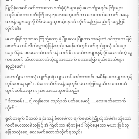
ပြည့်စုံအောင် ဝတ်ထားသော ဝတ်စုံပုံစံများနှင့် ယောင်္ကျားရင်မကြီးများ
လည်ပင်းအား စတီးကြိုးလှလှလေးတွေပတ်ကာ လေးဘက်ထောက် အနေ
ထားနဲ့ ခွေးတွေလို မိန်းမတွေသွားတဲ့နောက် လိုက်နေကြသည်ကို တွေ့မြင်
လိုက်၏။
မယားဖြစ်သူအားဝ ကြည့်တော့ မဲ့ပြုံးလေး ပြုံးကာ အခန်းထဲ ဝင်သွားသဖြင့်
နောက်မှ ကပ်လိုက်သွားခဲ့ပြန်သည်။အခန်းထဲတွင် ဝတ်ရည်ဖူးလို ခပ်ချော
ချော မိန်းမ ၁၀ယောက်ထက် မနဲ ဆက်စီ အဝတ်စားများနှင့် ဝိုင်သောက်တဲ့ သူ
ကသောက် ဘီယာသောက်တဲ့သူကသောက် စကားပြော ရယ်မောသံများ
ဆူညံနေ၏။
ယောင်္ကျား အားလုံး မျက်နှာဖုံး များ တပ်ဆင်ထားရင်း အမ်ိန့်ပေးသမျှ အကုန်
လုပ်ပေးနေ ရ၏။ အံအောထိတ်လန့် နေတုန်း မယားဖြစ်သူဆီက စကားသံ
ထွက်ပေါ်လာရာ ကျက်သေသေသွားမိသည်။
” ဒီလာစမ်း … ငါ့ ကျွန်လေး လည်ပတ် ပတ်ပေးမလို့ ……လေးဖက်ထောက်
လိုက် ”
ရုတ်တရက် စိတ်ထဲ ဖျင်းကနဲ့ ခံစားမိကာ မျက်မှောင်ကြုံ့လိုက်မိ၏။သို့သော်
ကတိပေးထားမိသဖြင့် အံကြိတ်ကာ ဆိုဖာခုံပေါ် ထိုင်နေသော မယားဖြစ်သူ
ခြေသလုံးရှေ့ လေးဖက်ထောက်လိုက်ရသည်။