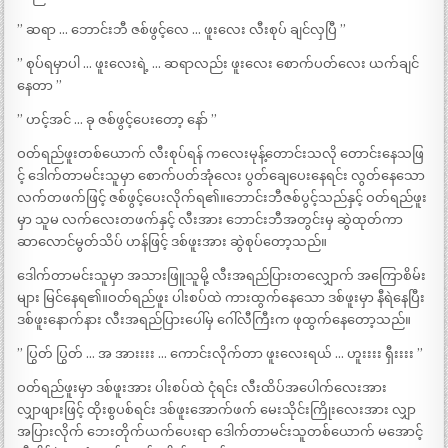
” ဆရာ … ဘောင်းဘီ ဇစ်ဖွင့်လေ … ဖူးလေး လီးစုပ် ချင်လှပြီ ”
” စုပ်ရမှာပါ … ဖူးလေးရဲ့ … ဆရာလည်း ဖူးလေး စောက်ပတ်လေး ယက်ချင်
နေတာ ”
” ဟင့်အင် … ခု ဇစ်ဖွင့်ပေးတော့ နော် ”
ဝတ်ရည်ဖူးတစ်ယောက် လီးစုပ်ရန် ကလေးမုန့်တောင်းသလို တောင်းနေသဖြ
င့် ဒေါက်တာမင်းသူမှာ စောက်ပတ်အုံလေး ပွတ်ချေပေးနေရင်း လွတ်နေသော
လက်တဖက်ဖြင့် ဇစ်ဖွင့်ပေးလိုက်ရ၏။ဘောင်းဘီဇစ်ပွင့်သည်နှင့် ဝတ်ရည်ဖူး
မှာ သူမ လက်လေးတဖက်နှင့် လီးအား ဘောင်းဘီအတွင်းမှ ဆွဲထုတ်ကာ
ဆာလောင်မွတ်သိပ် ဟန်ဖြင့် ဒစ်ဖူးအား ဆွဲစုပ်တော့သည်။
ဒေါက်တာမင်းသူမှာ အသားဖြူသူမို့ လီးအရည်ပြားတလျှောက် အကြောစိမ်း
များ မြင်နေရ၏။ဝတ်ရည်ဖူး ပါးစပ်ထဲ ကားထွက်နေသော ဒစ်ဖူးမှာ နီရဲနေပြီး
ဒစ်ဖူးနောက်နား လီးအရည်ပြားပေါ်မှ ဂေါ်လီကြီးက ဖုထွက်နေတော့သည်။
” ပြွတ် ပြွတ် … အ အားးးး … ကောင်းလိုက်တာ ဖူးလေးရယ် … ဟူးးးး ရှီးးးး ”
ဝတ်ရည်ဖူးမှာ ဒစ်ဖူးအား ပါးစပ်ထဲ ငုံရင်း လီးထိပ်အပေါက်လေးအား
လျှာဖျားဖြင့် ထိုးစွပစ်ရင်း ဒစ်ဖူးအောက်ဖက် မေးသိုင်းကြိုးလေးအား လျှာ
အပြားလိုက် ဘေးတိုက်ယက်ပေးရာ ဒေါက်တာမင်းသူတစ်ယောက် မအောင့်