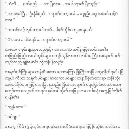
” ဟဲလို …… ဝတ်ရည် …… လာပြီလား … ဘယ်ရောက်ပြီလည်း ”
” လာနေပါပြီ … ဦးနိုင်ရယ် … ရောက်တော့မယ် … ပစ္စည်းတွေ အဆင်သင့်ပဲ
လား ”
” အဆင်သင့် လုပ်ထားပါတယ် … စိတ်တိုင်း ကျစေရမယ် ”
” Ok လေ … ဒါပဲနော် …… ရောက်တော့မယ် ”
တဖက်က ဖုန်းချသွားသည်နှင့် ကားလေးမှာ အရှိန်မြင့်မောင်းနေ၏။
တဖြည်းဖြည်း လယ်ကွင်းများ ကျော်လွန်လာကာ လမ်းမကြီး အနောက်ဖက်
တည့်တည့် ချိုးမောင်း လိုက်ပြန်သည်။
သရက်ပင်ကြီးများ တန်းစီနေကာ ခဏအကြာ ခြံကြီး တခြံ တွေ့လိုက်ရ၏။ ခြံ
ကျယ်ကြီးထဲ သရက်ပင်များ မာလကာပင်များ တန်းစီစိုက်ထားရာ တခြံလုံး
သစ်ပင်ရိပ်များဖြင့် အေးမြနေသည်။ ခြံထဲ အရောက် ရေမြှောင်းတံတားအား
ကျော်ကာ လျောက်လာရင်း နှစ်ထပ်တိုက် အဖြူလေး တစ်လုံး တွေ့မြင်လိုက်
ရပြန်၏။
” ကျွန် လေး ”
” ခင်ဗျာ ”
၁ လ ၄ ကြိမ် ကျွန်လုပ်ပေးရမည်ဟု ကတိခံထားရသဖြင့် ပြည့်စုံအောင်မှာ မ