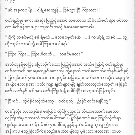
” နင် အခုကစပြီး … ငါ့ရဲ့ခွေးကျွန် … ဖြစ်သွားပြီ ကြားလား ”
ဝတ်ရည်ဖူး စကားအဆုံး ပြည့်စုံအောင် တယောက် သိမ်ငယ်စိတ်များ ဝင်လာ
ကာ စ်ိတ်ခွန်အားများ ကျဆင်းသလို ခံစားနေရတော့၏။
” ငါ့ကို သခင်မလို့ ခေါ်ရမယ် … သေချာမှတ်နော် …… ဒါက နင့်ရဲ့ သခင် …… သူ့
ကိုလည်း သခင်လို့ ခေါ် ကြားတယ်နော် ”
” ကြား ကြား … ကြားပါတယ် …… သခင်မလေး ”
အသံတုန်ရီစွာဖြင့် ပြောလိုက်သော ပြည့်စုံအောင် အသံကြောင့် ဝတ်ရည်ဖူး
တစ်ယောက် အားရကျေနပ်နေသည်။ ထို့နောက် လက်ကောက်ဝတ်နှစ်ဖက်နှင့်
ခြေကျင်းဝတ်နှစ်ဖက်အား သရေကွင်းအပြားများ ပတ်ပေးကာ ထိုသရေကွင်း
အပြား လေးခုအား စတီးကြိုး ချိတ်များဖြင့် ချိတ်ထားလိုက်တော့၏။ခြေနှစ်
ဖက် လက်နှစ်ဖက်အား စတီးကြိုးခံ၍ ပေါင်းပြီး သော့ခတ်ပြန်သည်။
” ပြီးရင် … ထိုင်ခိုင်းလိုက်တော့ … ဝတ်ရည် … ဦးနိုင် တင်းနေပြီကွ ”
တချိန်လုံး ဘာတခွန်းမှ မပြောပဲ ထိုင်ကြည့်ရင်း ဘီယာသောက်နေသော
လူကြီးထံမှ စကားသံ ထွက်ပေါ်လာ၏။ပြည့်စုံအောင် မော့ကြည့်လိုက်ရာ
မျက်နှာလေးထောင့် စပ်စပ် နှာခေါင်းပွပွနှင့် နူတ်ခမ်းထူထူ လူကြီးအား
အနီးကပ် တွေ့မြင်လိုက်ရသည်။ မယားဖြစ်သူ ပုခုံးသားလေးအား ဘယ်