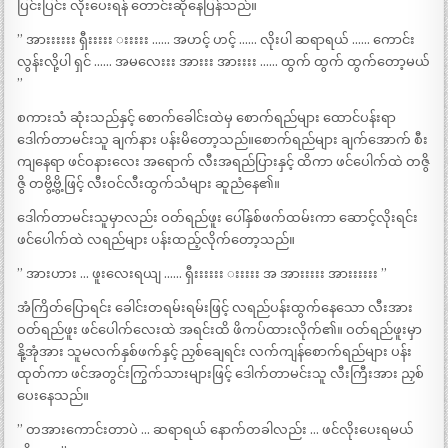
ပြင်းပြင်း လိုးပေးရန် တောင်းဆိုနေပြန်သည်။
” အားးးးးး ရှီးးးးး းးးးး …… အဟင့် ဟင့် …… လိုးပါ ဆရာရယ် …… ကောင်း
လွန်းလို့ပါ ရှင် …… အမလေးးး အားးး အားးးး …… ထွက် ထွက် ထွက်တော့မယ်
”
စကားသံ ဆုံးသည်နှင့် စောက်ခေါင်းထဲမှ စောက်ရည်များ ထောင်ပန်းရာ
ဒေါက်တာမင်းသူ ချက်နား ပန်းမိတော့သည်။စောက်ရည်များ ချက်အောက် စီး
ကျနေရာ ဖင်ဝနားလေး အရောက် လီးအရည်ပြားနှင့် ထိကာ ဖင်ပေါက်ထဲ တဇွိ
ဇွိ တဗွိ့ဗွိ့ဖြင့် လီးဝင်လီးထွက်သံများ ဆူညံနေ၏။
ဒေါက်တာမင်းသူမှာလည်း ဝတ်ရည်ဖူး ပေါ်နှစ်ဖက်ထမ်းကာ ဆောင့်လိုးရင်း
ဖင်ပေါက်ထဲ လရည်များ ပန်းထည့်လိုက်တော့သည်။
” အားဟား … ဖူးလေးရယျ …… ရှီးးးးးး းးးးး အ အားးးးး အားးးးးး ”
အံကြိတ်ပြောရင်း ခေါင်းတရမ်းရမ်းဖြင့် လရည်ပန်းထွက်နေသော လီးအား
ဝတ်ရည်ဖူး ဖင်ပေါက်လေးထဲ အရင်းထိ ဖိကပ်ထားလိုက်၏။ ဝတ်ရည်ဖူးမှာ
နို့အုံအား သူမလက်နှစ်ဖက်နှင့် ညှစ်ချေရင်း လက်ကျန်စောက်ရည်များ ပန်း
ထုတ်ကာ ဖင်အတွင်းကြွက်သားများဖြင့် ဒေါက်တာမင်းသူ လီးကြီးအား ညှစ်
ပေးနေသည်။
” တအားကောင်းတာပဲ … ဆရာရယ် နောက်တခါလည်း … ဖင်လိုးပေးရမယ်