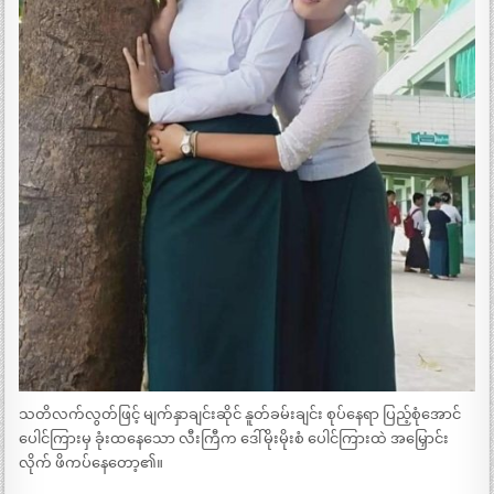
သတိလက်လွတ်ဖြင့် မျက်နှာချင်းဆိုင် နူတ်ခမ်းချင်း စုပ်နေရာ ပြည့်စုံအောင်
ပေါင်ကြားမှ ခုံးထနေသော လီးကြီက ဒေါ်မိုးမိုးစံ ပေါင်ကြားထဲ အမြှောင်း
လိုက် ဖိကပ်နေတော့၏။