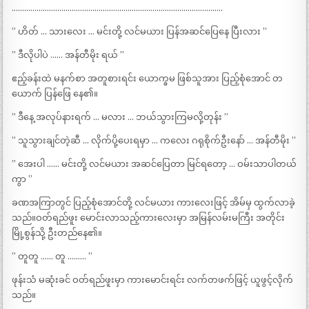
…………………………………………………………………………………………
” ဟိတ် … သားလေး … မင်းတို့ လင်မယား ပြန်အဆင်ပြေနေ ပြီးလား ”
” ဒီလိုပါပဲ …… အန်တီမိုး ရယ် ”
ဧည့်ခန်းထဲ မနက်စာ အတူစားရင်း ယောက္ခမ ဖြစ်သူအား ပြည့်စုံအောင် တ
ယောက် ပြန်ဖြေ နေ၏။
” ဒီနေ့ အလုပ်နားရက် … မလား … ဘယ်သွားကြမလို့တုန်း ”
” သူသွားချင်တဲ့ဆီ … လိုက်ပို့ပေးရမှာ … ကလေး ဂရုစိုက်ဦးနော် … အန်တီမိုး ”
” အေးပါ …… မင်းတို့ လင်မယား အဆင်ပြေတာ မြင်ရတော့ … ဝမ်းသာပါတယ်
ကွာ ”
ခဏအကြာတွင် ပြည့်စုံအောင်တို့ လင်မယား ကားလေးဖြင့် အိမ်မှ ထွက်လာခဲ့
သည်။ဝတ်ရည်ဖူး မောင်းလာသည့်ကားလေးမှာ အမြန်လမ်းမကြီး အတိုင်း
မြို့စွန်သို့ ဦးတည်နေ၏။
” တူတူ …… တူ ……… ”
ဖုန်းသံ မဆုံးခင် ဝတ်ရည်ဖူးမှာ ကားမောင်းရင်း လက်တဖက်ဖြင့် ယူဖွင့်လိုက်
သည်။