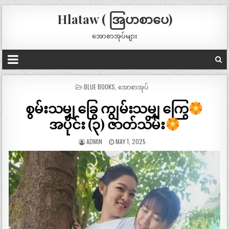
Hlataw ( အြပာစာပေ)
အောစာအုပ်များ
POSTED
BLUE BOOKS
,
အောစာအုပ်
IN
စွမ်းသမျှ ခြွေ ကျွမ်းသမျှ ကြွေ
အပိုင်း (၃) ဇာတ်သိမ်း
ADMIN
MAY 1, 2025