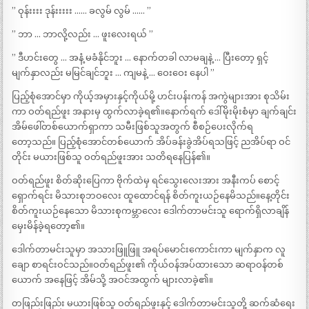
” ဝုန်းးးး ဒုန်းးးးး …… ခလွမ် လွမ် …… ”
” ဘာ … ဘာလို့လည်း … ဖူးလေးရယ် ”
” ဒီဟင်းတွေ … အနံ့ မခံနိုင်ဘူး … နောက်တခါ လာမချနဲ့ … ပြီးတော့ ရှင့်
မျက်နှာလည်း မမြင်ချင်ဘူး … ကျမနဲ့ … ဝေးဝေး နေပါ ”
ပြည့်စုံအောင်မှာ ကိုယ့်အမှားနှင့်ကိုယ်မို့ ဟင်းပန်းကန် အကွဲများအား စုသိမ်း
ကာ ဝတ်ရည်ဖူး အနားမှ ထွက်လာခဲ့ရ၏။နောက်ရက် ဒေါ်မိုးမိုးစံမှာ ချက်ချင်း
အိမ်ဖေါ်တစ်ယောက်ရှာကာ သမီးဖြစ်သူအတွက် စီစဉ်ပေးလိုက်ရ
တော့သည်။ ပြည့်စုံအောင်တစ်ယောက် အိပ်ခန်းခွဲအိပ်ရသဖြင့် ညအိပ်ရာ ဝင်
တိုင်း မယားဖြစ်သူ ဝတ်ရည်ဖူးအား သတိရနေပြန်၏။
ဝတ်ရည်ဖူး စိတ်ဆိုးပြေကာ ဗိုက်ထဲမှ ရင်သွေးလေးအား အနီးကပ် စောင့်
ရှောက်ရင်း မိသားစုဘဝလေး ထူထောင်ရန် စိတ်ကူးယဉ်နေမိသည်။နေ့တိုင်း
စိတ်ကူးယဉ်နေသော မိသားစုကမ္ဘာလေး ဒေါက်တာမင်းသူ ရောက်ရှိလာချိန်
မှေးမိန်ခဲ့ရတော့၏။
ဒေါက်တာမင်းသူမှာ အသားဖြူဖြူ အရပ်မောင်းကောင်းကာ မျက်နှာက လူ
ချော စာရင်းဝင်သည်။ဝတ်ရည်ဖူး၏ ကိုယ်ဝန်အပ်ထားသော ဆရာဝန်တစ်
ယောက် အနေဖြင့် အိမ်သို့ အဝင်အထွက် များလာခဲ့၏။
တဖြည်းဖြည်း မယားဖြစ်သူ ဝတ်ရည်ဖူးနှင့် ဒေါက်တာမင်းသူတို့ ဆက်ဆံရေး