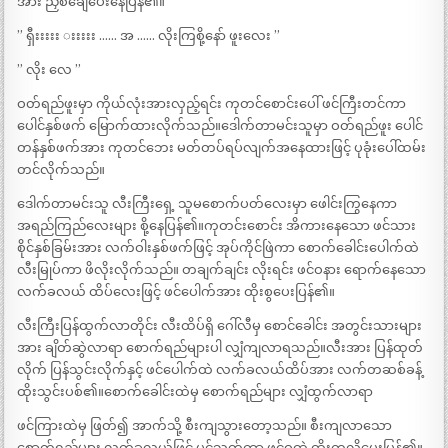
အား ညှစ်ချေပေးနေပြန်၏။
” ရှီးးးးး းးးးး …… အ …… လိုးကြစို့နော် ဖူးလေး ”
” လိုး လေ ”
ဝတ်ရည်ဖူးမှာ ကိုယ်လုံးအားလှည့်ရင်း ကုတင်စောင်းပေါ် ဖင်ကြီးတင်ကာ
ပေါင်နှစ်ဖက် မြောက်ထားလိုက်သည်။ဒေါက်တာမင်းသူမှာ ဝတ်ရည်ဖူး ပေါင်
တန်နှစ်ဖက်အား ကုတင်ဘေး မတ်တပ်ရပ်လျက်အနေထားဖြင့် ပုခုံးပေါ်ထမ်း
တင်လိုက်သည်။
ဒေါက်တာမင်းသူ လီးကြီးရှေ့ သူမစောက်ပတ်လေးမှာ ဖေါင်းကြွနေကာ
အရည်ကြည်လေးများ စို့နေပြန်၏။ကုတင်းစောင်း အိကားနေသော ဖင်သား
စိုင်နှစ်ခြမ်းအား လက်ဝါးနှစ်ဖက်ဖြင့် အုပ်ကိုင်ဖြဲကာ စောက်ခေါင်းပေါက်ထဲ
လီးမြုပ်ကာ ဖိလိုးလိုက်သည်။ တချက်ချင်း လိုးရင်း ဖင်ဝနား ရောက်နေသော
လက်ခလယ် ထိပ်လေးဖြင့် ဖင်ပေါက်အား ထိုးစွပေးပြန်၏။
လီးကြီးပြန်ထွက်လာတိုင်း လီးထိပ်ရှိ ဂေါ်လီမှ စောင်ခေါင်း အတွင်းသားများ
အား ချိတ်ဆွဲလာရာ စောက်ရည်များပါ လျှံကျလာရသည်။လီးအား ပြန်ထုတ်
လိုက် ပြန်သွင်းလိုက်နှင့် ဖင်ပေါက်ထဲ လက်ခလယ်ထိပ်အား လက်တဆစ်ခန့်
ထိုးသွင်းပစ်၏။စောက်ခေါင်းထဲမှ စောက်ရည်များ လျှံထွက်လာရာ
ဖင်ကြားထဲမှ ဖြတ်၍ အာက်သို့ စီးကျသွားတော့သည်။ စီးကျလာသော
စောက်ရည်များ လက်ခလယ်ဖြင့် ပင့်သုတ်ကာ ဖင်ဝထဲ ထိုးကလိပေးပြန်၏။