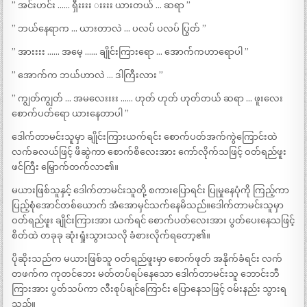
” အင်းဟင်း …… ရှီးးးး းးးး ယားတယ် … ဆရာ ”
” ဘယ်နေရာက … ယားတာလဲ … ပလပ် ပလပ် ပြွတ် ”
” အားးးး …… အမေ့ …… ချိုင်းကြားရော … အောက်ကဟာရောပါ ”
” အောက်က ဘယ်ဟာလဲ … ဒါကြီးလား ”
” ကျွတ်ကျွတ် … အမလေးးးး …… ဟုတ် ဟုတ် ဟုတ်တယ် ဆရာ … ဖူးလေး
စောက်ပတ်ရော ယားနေတာပါ ”
ဒေါက်တာမင်းသူမှာ ချိုင်းကြားယက်ရင်း စောက်ပတ်အက်ကွဲကြောင်းထဲ
လက်ခလယ်ဖြင့် ဖိဆွဲကာ စောက်စိလေးအား ကော်လိုက်သဖြင့် ဝတ်ရည်ဖူး
ဖင်ကြီး မြှောက်တက်လာ၏။
မယားဖြစ်သူနှင့် ဒေါက်တာမင်းသူတို့ စကားပြောရင်း ပြုမှုနေပုံကို ကြည့်ကာ
ပြည့်စုံအောင်တစ်ယောက် အံအောမှင်သက်နေမိသည်။ဒေါက်တာမင်းသူမှာ
ဝတ်ရည်ဖူး ချိုင်းကြားအား ယက်ရင် စောက်ပတ်လေးအား ပွတ်ပေးနေသဖြင့်
စိတ်ထဲ တခုခု ဆုံးရှုံးသွားသလို ခံစားလိုက်ရတော့၏။
ပိုဆိုးသည်က မယားဖြစ်သူ ဝတ်ရည်ဖူးမှာ စောက်ဖုတ် အနိုက်ခံရင်း လက်
တဖက်က ကုတင်ဘေး မတ်တပ်ရပ်နေသော ဒေါက်တာမင်းသူ ဘောင်းဘီ
ကြားအား ပွတ်သပ်ကာ လီးစုပ်ချင်ကြောင်း ပြောနေသဖြင့် ဝမ်းနည်း သွားရ
သည်။