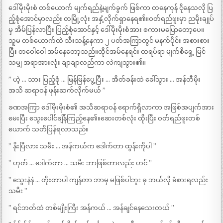
ဒေါ်မိုးမိုးစံ တစ်ယောက် မျက်ရည်နဲ့မျက်ခွက် ဖြစ်ကာ တနေကုန် ငိုနေသလို ပြ
ည့်စုံအောင်မှာလည်း တမြို့လုံး အနှံ့လိုက်ရှာနေရ၏။ဝတ်ရည်ဖူးမှာ ညမိုးချုပ်
မှ အိမ်ပြန်လာပြီး ပြည့်စုံအောင်နှင့် ဒေါ်မိုးမိုးစံအား စကားမပြောတော့ပေ။
သူမ တစ်ယောက်ထဲ သီးသန့်နေကာ ၂ ပတ်အကြာတွင် မနက်ပိုင်း အစားစား
ပြီး တဝေါဝေါ အမ်နေတော့သည်။ထိုင်အမ်နေရင်း ထရပ်ရာ မျက်စိရှေ့ မြင်
သမျှ အရာအားလုံး ချာချာလည်ကာ လဲကျသွား၏။
” ဟဲ့ … သား ပြည့်စုံ … မြန်မြန်ပွေ့ပြီး … အိတ်ခန်းထဲ ခေါ်သွား … အန်တီမိုး
အသိ ဆရာဝန် ဖုန်းဆက်လိုက်မယ် ”
ခဏအကြာ ဒေါ်မိုးမိုးစံ၏ အသိဆရာဝန် ရောက်ရှိလာကာ အဖြစ်အပျက်အား
မေးပြီး သွေးပေါင်ချိန်ကြည့်နေ၏။ဆေးတစ်လုံး ထိုးပြီး ဝတ်ရည်ဖူးတစ်
ယောက် သတိပြန်ရလာသည်။
” နိုးပြီလား သမီး … အန်ကယ်က ဒေါက်တာ ထွန်းကိုပါ ”
” ဟုတ် … ဒေါက်တာ … သမီး ဘာဖြစ်တာလည်း ဟင် ”
” သွေးနဲနဲ … တိုးတာပါ ကျန်တာ ဘာမှ မဖြစ်ပါဘူး ခု ဘယ်လို ခံစားရလည်း
သမီး ”
” ရင်ဘတ်ထဲ တစ်မျိုးကြီး အန်ကယ် … အန်ချင်နေသေးတယ် ”