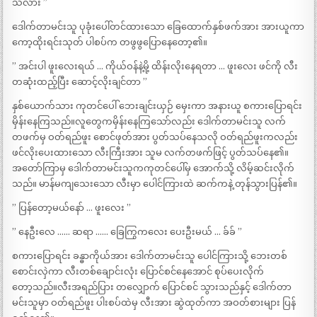
သိလား ”
ဒေါက်တာမင်းသူ ပုခုံးပေါ်တင်ထားသော ခြေထောက်နှစ်ဖက်အား အားယူကာ
ကော့ထိုးရင်းသုတ် ပါစပ်က တဖွဖွပြောနေတော့၏။
” အင်းပါ ဖူးလေးရယ် … ကိုယ်ဝန်နဲ့မို့ ထိန်းလိုးနေရတာ … ဖူးလေး ဖင်ကို လီး
တဆုံးထည့်ပြီး ဆောင့်လိုးချင်တာ ”
နှစ်ယောက်သား ကုတင်ပေါ် ဘေးချင်းယှဉ် မှေးကာ အနားယူ စကားပြောရင်း
မှိန်းနေကြသည်။လူတွေကမှိန်းနေကြသော်လည်း ဒေါက်တာမင်းသူ လက်
တဖက်မှ ဝတ်ရည်ဖူး စောင်ဖုတ်အား ပွတ်သပ်နေသလို ဝတ်ရည်ဖူးကလည်း
ဖင်လိုးပေးထားသော လီးကြီးအား သူမ လက်တဖက်ဖြင့် ပွတ်သပ်နေ၏။
အတော်ကြာမှ ဒေါက်တာမင်းသူကကုတင်ပေါ်မှ အောက်သို့ လိမ့်ဆင်းလိုက်
သည်။ မာန်မကျသေးသော လီးမှာ ပေါင်ကြားထဲ ဆက်ကနဲ့ တုန်သွားပြန်၏။
” ပြန်တော့မယ်နော် … ဖူးလေး ”
” နေဦးလေ …… ဆရာ …… ခြေကြွကလေး ပေးဦးမယ် … ခ်ခ် ”
စကားပြောရင်း ခန္ဓာကိုယ်အား ဒေါက်တာမင်းသူ ပေါင်ကြားသို့ ဘေးတစ်
စောင်းလှဲကာ လီးတစ်ချောင်းလုံး ပြောင်စင်နေအောင် စုပ်ပေးလိုက်
တော့သည်။လီးအရည်ပြား တလျှောက် ပြောင်စင် သွားသည်နှင့် ဒေါက်တာ
မင်းသူမှာ ဝတ်ရည်ဖူး ပါးစပ်ထဲမှ လီးအား ဆွဲထုတ်ကာ အဝတ်စားများ ပြန်