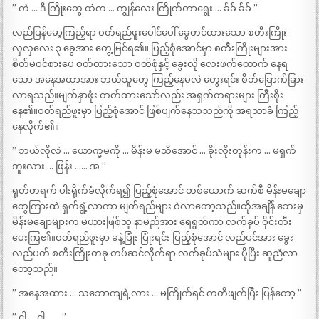
” ကဲ … ဒီ ကြိုးတွေ ထဲက … ကျွန်လေး ကြိုက်တာရွေး … ခ်ခ် ခ်ခ် ”
လည်ပြန်မော့ကြည့်ရာ ဝတ်ရည်ဖူးပေါင်ပေါ် ခွေတင်ထားသော စတီးကြိုး
လှလှလေး ၃ ခွေအား တွေ့မြင်ရ၏။ ပြည့်စုံအောင်မှာ စတီးကြိုးများအား
စိတ်မဝင်စားပေ ဝတ်ထားသော ဝတ်စုံနှင့် ခွေးလို လေးဖက်ထောက် နေရ
သော အနေအထာအား ဘယ်သူတွေ ကြည့်နေမလဲ တွေးရင်း စိတ်ခြောက်ခြား
လာရသည်။မျက်နှာဖုံး တတ်ထားသော်လည်း အရှက်တရားများ ကြီးစိုး
နေ၏။ဝတ်ရည်ဖူးမှာ ပြည့်စုံအောင် ဖြစ်ပျက်နေသသည်ကို အရသာခံ ကြည့်
နေလိုက်၏။
” ဘယ်လိုလဲ … ယောက္ခမကို … မိန်းမ မသိအောင် … ခိုးလိုးတုန်းက … မရှက်
ဘူးလား … ဖြန်း …… အ ”
ရုတ်တရက် ပါးရိုက်ခံလိုက်ရ၍ ပြည့်စုံအောင် တစ်ယောက် ဆက်စီ မိန်းမချော
တွေကြားထဲ ရှက်ရွံ့လာကာ မျက်ရည်များ ဝဲလာတော့သည်။ထိုအချိန် ဘေးမှ
မိန်းမချောများက မယားဖြစ်သူ နာမည်အား ရေရွတ်ကာ လက်ခုပ် ဝိုင်းတီး
ပေးကြ၏။ဝတ်ရည်ဖူးမှာ ခနဲ့ပြုံး ပြုံးရင်း ပြည့်စုံအောင် လည်ပင်အား ခွေး
လည်ပတ် စတီးကြိုးတခု တပ်ဆင်လိုက်ရာ လက်ခုပ်သံများ ပိုပြီး ဆူညံလာ
တော့သည်။
” အနေအထား … သဘောကျရဲ့လား … မကြိုက်ရင် ကတိဖျက်ပြီး ပြန်တော့ ”
” ငါ … ငါ …… ”