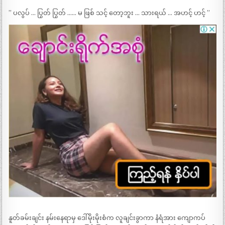
” ပလွပ် … ပြွတ် ပြွတ် …… မ ဖြစ် သင့် တော့ဘူး … သားရယ် … အဟင့် ဟင့် ”
နူတ်ခမ်းချင်း နမ်းနေရာမှ ဒေါ်မိုးမိုးစံက လူချင်းခွာကာ နံရံအား ကျောကပ်