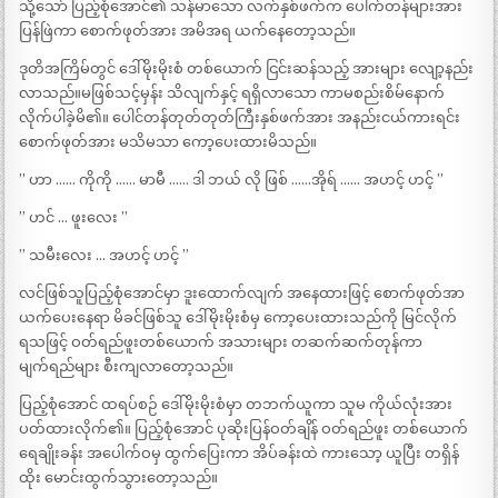
သို့သော် ပြည့်စုံအောင်၏ သန်မာသော လက်နှစ်ဖက်က ပေါက်တန်များအား
ပြန်ဖြဲကာ စောက်ဖုတ်အား အမိအရ ယက်နေတော့သည်။
ဒုတိအကြိမ်တွင် ဒေါ်မိုးမိုးစံ တစ်ယောက် ငြင်းဆန်သည့် အားများ လျော့နည်း
လာသည်။မဖြစ်သင့်မှန်း သိလျက်နှင့် ရရှိလာသော ကာမစည်းစိမ်နောက်
လိုက်ပါခဲ့မိ၏။ ပေါင်တန်တုတ်တုတ်ကြီးနှစ်ဖက်အား အနည်းငယ်ကားရင်း
စောက်ဖုတ်အား မသိမသာ ကော့ပေးထားမိသည်။
” ဟာ …… ကိုကို …… မာမီ …… ဒါ ဘယ် လို ဖြစ် ……အိုရ် …… အဟင့် ဟင့် ”
” ဟင် … ဖူးလေး ”
” သမီးလေး … အဟင့် ဟင့် ”
လင်ဖြစ်သူပြည့်စုံအောင်မှာ ဒူးထောက်လျက် အနေထားဖြင့် စောက်ဖုတ်အာ
ယက်ပေးနေရာ မိခင်ဖြစ်သူ ဒေါ်မိုးမိုးစံမှ ကော့ပေးထားသည်ကို မြင်လိုက်
ရသဖြင့် ဝတ်ရည်ဖူးတစ်ယောက် အသားများ တဆက်ဆက်တုန်ကာ
မျက်ရည်များ စီးကျလာတော့သည်။
ပြည့်စုံအောင် ထရပ်စဉ် ဒေါ်မိုးမိုးစံမှာ တဘက်ယူကာ သူမ ကိုယ်လုံးအား
ပတ်ထားလိုက်၏။ ပြည့်စုံအောင် ပုဆိုးပြန်ဝတ်ချိန် ဝတ်ရည်ဖူး တစ်ယောက်
ရေချိုးခန်း အပေါက်ဝမှ ထွက်ပြေးကာ အိပ်ခန်းထဲ ကားသော့ ယူပြီး တရှိန်
ထိုး မောင်းထွက်သွားတော့သည်။