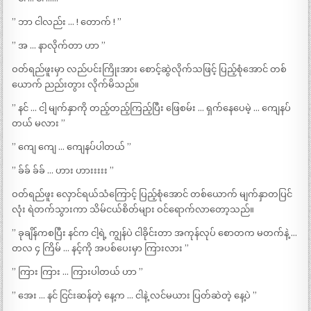
” ဘာ ငါလည်း … ! တောက် ! ”
” အ … နာလိုက်တာ ဟာ ”
ဝတ်ရည်ဖူးမှာ လည်ပင်းကြိုးအား စောင့်ဆွဲလိုက်သဖြင့် ပြည့်စုံအောင် တစ်
ယောက် ညည်းတွား လိုက်မိသည်။
” နင် … ငါ့ မျက်နှာကို တည့်တည့်ကြည့်ပြီး ဖြေစမ်း … ရှက်နေပေမဲ့ … ကျေနပ်
တယ် မလား ”
” ကျေ ကျေ … ကျေနပ်ပါတယ် ”
” ခ်ခ် ခ်ခ် … ဟား ဟားးးးး ”
ဝတ်ရည်ဖူး လှောင်ရယ်သံကြောင့် ပြည့်စုံအောင် တစ်ယောက် မျက်နှာတပြင်
လုံး ရဲတက်သွားကာ သိမ်ငယ်စိတ်များ ဝင်ရောက်လာတော့သည်။
” ခုချိန်ကစပြီး နင်က ငါ့ရဲ့ ကျွန်ပဲ ငါခိုင်းတာ အကုန်လုပ် စောတက မတက်နဲ့ …
တလ ၄ ကြိမ် … နင့်ကို အပစ်ပေးမှာ ကြားလား ”
” ကြား ကြား … ကြားပါတယ် ဟာ ”
” အေး … နင် ငြင်းဆန်တဲ့ နေ့က … ငါနဲ့ လင်မယား ပြတ်ဆဲတဲ့ နေ့ပဲ ”