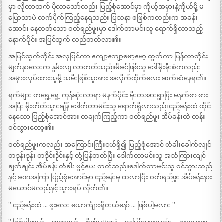
မှာ လိုတာထက် ပိုလာသော်လည်း ပြည့်စုံအောင်မှာ ကိုယ့်အမှားနဲ့ကိုယ်မို့ မ
ပြောသာပဲ လက်ပိုက်ကြည့်နေရသည်။ ပြသနာ စဖြစ်ကတည်းက အခန်း
အောင်း နေတတ်သော ဝတ်ရည်ဖူးမှာ ဒေါက်တာမင်းသူ ရောက်ရှိလာသည့်
နောက်ပိုင်း အပြင်ထွက် လည်တတ်လာ၏။
အပြင်ထွက်တိုင်း အလှပြင်ကာ ကျော့ကျော့မော့မော့ ထွက်ကာ ပြန်လာတိုင်း
မျက်နှာလေးက နွမ်းလျ လာတတ်သည်။မိခင်ဖြစ်သူ ဒေါ်မိုးမိုးစံကလည်း
အမှားလုပ်ထားသူမို့ သမီးဖြစ်သူအား အလိုက်ထိုက်လေး ဆက်ဆံနေရ၏။
ရက်များ တရွေ့ရွေ့ ကုန်ဆုံးလာရာ မနက်ပိုင်း မိုးတအားရွာပြီး မနက်စာ စား
အပြီး မိုးတိတ်သွားချိန် ဒေါက်တာမင်းသူ ရောက်ရှိလာသည်။ဧည့်ခန်းထဲ ထိုင်
နေသော ပြည့်စုံအောင်အား တချက်ကြည့်ကာ ဝတ်ရည်ဖူး အိပ်ခန်းထဲ တန်း
ဝင်သွားတော့၏။
ဝတ်ရည်ဖူးကလည်း အကြောင်းကြီးငယ်ရှိ၍ ပြည့်စုံအောင် တံခါးခေါက်လျင်
တဒုန်းဒုန်း တဒိုင်းဒိုင်းနှင့် တုံ့ပြန်တတ်ပြီး ဒေါက်တာမင်းသူ အသံကြားလျင်
ချက်ချင်း အိပ်ခန်း တံခါး ဖွင့်ပေး တတ်သည်။ဒေါက်တာမင်းသူ ဝင်သွားသည်
နှင့် ခဏအကြာ ပြည့်စုံအောင်မှာ ဧည့်ခန်းမှ ထလာပြီး ဝတ်ရည်ဖူး အိပ်ခန်းနား
မယောင်မလည်နှင့် သွားရပ် လိုက်၏။
” ဧည့်ခန်းထဲ … ဖူးလေး ယောင်္ကျားရှိတယ်နော် … ဖြစ်ပါ့မလား ”
” ဖြစ်ပါတယ် … ဆရာရယ် … စိတ်ပူမနေနဲ့ … သူမြင်သွားလည်း … ဖူးလေးက