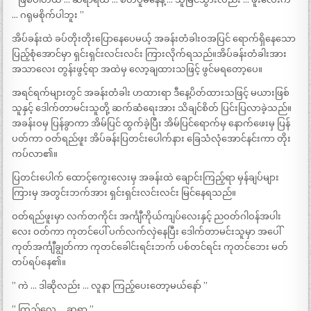
… ဂရုမစိုက်ပါဘူး ”
အိပ်ခန်းထဲ ခပ်တိုးတိုးပြောနေပေမယ့် အခန်းတံခါးဝအပြင် ရောက်ရှိနေသော
ပြည့်စုံအောင်မှာ ရှင်းရှင်းလင်းလင်း ကြားလိုက်ရသည်။အိပ်ခန်းတံခါးအား
အသာလေး တွန်းဖွင့်ရာ အထဲမှ လော့ချထားသဖြင့် ဖွင်မရတော့ပေ။
အရင်ရက်များတွင် အခန်းတံခါး ဟထားရာ ဒီနေ့ပိတ်ထားသဖြင့် မယားဖြစ်
သူနှင့် ဒေါက်တာမင်းသူတို့ ဆက်ဆံရေးအား သိချင်စိတ် ပြင်းပြလာခဲ့သည်။
အခန်းဝမှ ပြန်ခွာကာ အိမ်ပြင် ထွက်ခဲ့ပြီး အိမ်ပြင်ရောက်မှ နောက်ဖေးမှ ပြန်
ပတ်ကာ ဝတ်ရည်ဖူး အိပ်ခန်းပြတင်းပေါက်နား ခြေသံလုံအောင်နင်းကာ တိုး
ကပ်လာ၏။
ပြတင်းပေါက် ထောင့်ကွေးလေးမှ အခန်းထဲ ချောင်းကြည့်ရာ မှန်ချပ်များ
ကြားမှ အတွင်းဘက်အား ရှင်းရှင်းလင်းလင်း မြင်နေရသည်။
ဝတ်ရည်ဖူးမှာ လက်တကိုင်း အင်္ကျီကိုယ်ကျပ်လေးနှင့် ညဝတ်ဂါဝန်အပါး
လေး ဝတ်ကာ ကုတင်ပေါ် ပက်လက်လှဲနေပြီး ဒေါက်တာမင်းသူမှာ အပေါ်
ကုတ်အင်္ကျီချွတ်ကာ ကုတင်ခေါင်းရင်းဘက် ပစ်တင်ရင်း ကုတင်ဘေး မတ်
တပ်ရပ်နေ၏။
” ကဲ … ဒါဆိုလည်း … လူနာ ကြည့်ပေးတော့မယ်နော် ”
” ကြည့်လေ … ဆရာ ”