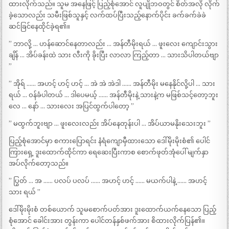
ထားလိုက်သည်။ သူမ အနေဖြင့် ပြည့်စုံအောင် လူပျိုဘဝတွင် စိတ်အလို လိုက်
ခဲ့သောလည်း သမီးဖြစ်သူနှင့် လက်ထပ်ပြီးသည့်နောက်ပိုင်း ခက်ခက်ခဲခဲ
ဆင်ခြင်နေထိုင်ခဲ့ရ၏။
” ဘာလို့ … ဟန်ဆောင်နေတာလည်း … အန်တီမိုးရယ် … ဖူးလေး ကျောင်းသွား
ချိန် … အိပ်ခန်းထဲ သား လီးကို ခိုးပြီး လာလာ ကြည့်တာ … သားသိပါတယ်ဗျာ
”
” အိုရ် …… အဟင့် ဟင့် ဟင့် … အဲ အဲ အဲဒါ …… အန်တီမိုး မနေနိုင်လို့ပါ … သား
ရယ် … ဝန်ခံပါတယ် … ဒါပေမယ့် …… အန်တီမိုးနဲ့ သားနဲ့က မဖြစ်သင့်တော့ဘူး
လေ … နော် … သားလေး အပြင်ထွက်ပါတော့ ”
” မထွက်ဘူးဗျာ … ဖူးလေးလည်း အိပ်နေတုန်းပါ … အိပ်ယာမနိုးသေးဘူး ”
ပြည့်စုံအောင်မှာ စကားပြောရင်း နံရံကျောမှီထားသော ဒေါ်မိုးမိုးစံ၏ ပေါင်
ကြားရှေ့ ဒူးထောက်ထိုင်ကာ ရေဆေးပြီးကာစ စောက်ဖုတ်အုံပေါ် မျက်နှာ
အပ်လိုက်တော့သည်။
” ပြွတ် … အ …… ပလပ် ပလပ် …… အဟင့် ဟင့် …… မယက်ပါနဲ့ …… အဟင့်
သား ရယ် ”
ဒေါ်မိုးမိုးစံ တစ်ယောက် သူမစောက်ပတ်အား ဒူးထောက်ယက်နေသော ပြည့်
စုံအောင် ခေါင်းအား တွန်းကာ ပေါင်တန်နှစ်ဖက်အား စိထားလိုက်ပြန်၏။