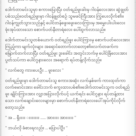
ဒေါက်တာမင်းသူမှာ စကားပြောပြီး ဝတ်ရည်ဖူးခါးမှ ဂါဝန်လေးအား ဆွဲချွတ်
ပစ်သည်။ဝတ်ရည်ဖူးမှာ ဂါဝန်ချွတ်စဉ် သူမဖင်ကြီးအား ကြွပေးလိုက်၏။
ဂါဝန်ကျွတ်သွားသည်နှင့် ပေါင်တန်ဖွေးဖွေးလေးကြားမှ အမွှေးပါးပါးလေး
ဖုံးအုပ်ထားသော စောက်ပတ်နီတာရဲလေး ပေါ်ထွက်လာသည်။
ဒေါက်တာမင်းသူတစ်ယောက် ဝတ်ရည်ဖူး ပေါင်ကြားမှ စောက်ပတ်လေးအား
ကြည့်ကာ မျက်လုံးများ အရောင်တောက်လာတော့၏။လက်တဖက်က
မြှောက်တက်လာပြီး ဝတ်ရည်ဖူး ဒူးခေါင်း အတွင်းဘက်မှ ပေါင်ခြံလေးအား
ပွတ်သပ်ကာ ပေါင်ဂွနားလေး အရောက် ရပ်တန့်လိုက်သည်။
” လက်တွေ ကားပေးဦး … ဖူးလေး ”
ဝတ်ရည်ဖူးမှာ ဒေါက်တာမင်းသူ စကားအဆုံး လက်နှစ်ဖက် ကားထုတ်ကာ
လက်မောင်းအား ခေါင်းဘက် ကွေးထားပစ်၏။ဒေါက်တာမင်းသူက ဝတ်ရည်
ဖူး ချိုင်းကြားအား လျှာအပြားလိုက်ပင့် ယက်ရင်း ပေါင်ဂွနား ရပ်တန့်ထား
သော လက်ချောင်းလေးများမှာ စောက်ပတ်နီတာရဲလေးပေါ် အုပ်ကိုင်လိုက်
တော့သည်။
” အ … ရှီးးးး းးးးးးး …… အားးးး အားးးးး ”
” ဘယ်လို ခံစားရလည်း … ပြောပါဦး ”