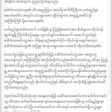
အီးနိုင်ပဲ အသံထွက် ညည်းလိုက်ရသည်။
ဒေါက်တာမင်းသူ၏ လီးအရည်ပြား အပေါ်မှ ဂေါ်လီကြီးက ဝတ်ရည်ဖူး
စောက်ခေါင်း အတွင်းသားများအား ချိတ်ဆွဲကာ အထွဋ်အထိပ်သို
အကြိမ်ကြိမ် ပို့ပေးထားခဲ့၏။
ဝတ်ရည်ဖူးတစ်ယောက် လင်ဖြစ်သူ ပြည့်စုံအောင်အား စိတ်နာက ကိုယ်ဝန်
ဖျက်ချဖို့ ကြိတ်စီစဉ်နေရာ သူငယ်ချင်းတစ်ယောက် အဆက်သွယ်နှင့်
ဒေါက်တာမင်းသူအား သိခဲ့ရသည်။နောက်ပိုင်း ကိုယ်ဝန် မဖျက်တော့ပဲ
ဒေါက်တာမင်းသူ၏ အပြုစု အယုယများအား အောက် တိုးဝင်မိတော့၏။
ယောင်္ကျားဖြစ်သူအား ရွဲ့ချင်စိတ်ဖြင့် ဒေါက်တာမင်းသူအား အထူးကု
ဆေးခန်းတွင် အကြိမ်ကြိမ် အလိုးခံလိုက်သည်။ဒေါက်တာမင်းသူ လီးမှာ ပြည့်
စုံအောင်လီးနှင့် မကွာသော်လည်း လီးထိပ်မှ ဂေါ်လီက ဝတ်ရည်ဖူးအား ခံစား
မှု့ အသစ်များပေးကာ အထွဋ်အထိပ်သို့ ခဏတိုင်းပို့ပေးနိုင်၏။ဝတ်ရည်ဖူးမှာ
လင်ဖြစ်သူအား ရွဲ့ပြီး အလိုးခံရာမှ ဒေါက်တာမင်းသူ လီးအား နှစ်ချိုက်လာခဲ့
သည်။ဒီနေ့မနက်လည်း မိုးတိတ်သည်နှင့် အိမ်မှာပင် အလိုးခံဖို့ ဖုန်းဆက်ခေါ်
လိုက်တော့သည်။
ကုတင်ပေါ် ကိုယ်တုံးလုံး အနေထားဖြင့် ခေါင်းလေးစောင်းကာ ဒေါက်တာမင်း
သူ လီးအား မက်မက်မောမော စုပ်ပေးနေသော မယားဖြစ်သူ ဝတ်ရည်ဖူးမှာ
မျက်လုံးလေး စင်းပြီး လက်တဖက်က လီးအရင်း အောက်ဖက်ရှိ လဥများ