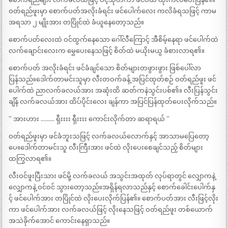
ဝတ်ရည်ဖူးမှာ စောက်ပတ်အလိုးခံရင်း ဖင်ပေါက်လေး ကလိခံရသဖြင့် ကာမ
အရသာ ၂ မျိုးအား တပြိုင်ထဲ ခံယူနေတော့သည်။
စောက်ပတ်လေးထဲ ဝင်ထွက်နေသော ဂေါ်လီကြောင့် အီစိမ့်နေရာ ဖင်ပေါက်ထဲ
လက်ချောင်းလေးက မွှေပေးနေသဖြင့် စိတ်ထဲ မယိုးမယွ ခံစားလာရ၏။
စောက်ပတ် အလိုးခံရင်း ဖင်ခံချင်သော စိတ်များတဖွားဖွား ဖြစ်ပေါ်လာ
ပြန်သည်။ဒေါက်တာမင်းသူမှာ လီးတဝက်ခန့် အပြင်ထုတ်စဉ် ဝတ်ရည်ဖူး ဖင်
ပေါက်ထဲ ညာလက်ခလယ်အား အဆုံးထိ ဆတ်ကနဲသွင်းပစ်၏။ လီးပြန်သွင်း
ချိန် လက်ခလယ်အား ထိပ်ပိုင်းလေး ချန်ကာ အပြင်ပြန်ထုတ်ပေးလိုက်သည်။
” အားဟား ……… ရှီးးးး ရှီးးးး ကောင်းလိုက်တာ ဆရာရယ် ”
ဝတ်ရည်ဖူးမှာ ဖင်ခံဘူးသဖြင့် လက်ခလယ်လောက်နှင့် အာသာမပြေတော့
ပေ။ဒေါက်တာမင်းသူ လီးကြီးအား ဖင်ထဲ လိုးပေးစေချင်သည့် စိတ်များ
ထကြွလာရ၏။
လီးဝင်ဖူးပြီးသား ဖင်မို့ လက်ခလယ် အသွင်းအထုတ် လုပ်ရာတွင် လျှောကနဲ့
လျှောကနဲ့ ဝင်ဝင် သွားတော့သည်။အရှိန်ရလာသည်နှင့် စောက်ခေါင်းပေါက်နှ
င့် ဖင်ပေါက်အား တပြိုင်ထဲ လိုးပေးလိုက်ပြန်၏။ စောက်ပတ်အား လီးဖြင့်လိုး
ကာ ဖင်ပေါက်အား လက်ခလယ်ဖြင့် လိုးနေသဖြင့် ဝတ်ရည်ဖူး တစ်ယောက်
အသဲခိုက်အောင် ကောင်းနေရှာသည်။