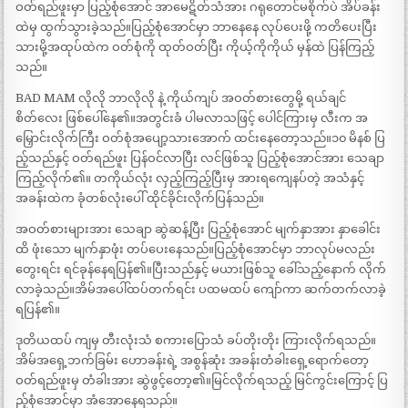
ဝတ်ရည်ဖူးမှာ ပြည့်စုံအောင် အာမေဋိတ်သံအား ဂရုတောင်မစိုက်ပဲ အိပ်ခန်း
ထဲမှ ထွက်သွားခဲ့သည်။ပြည့်စုံအောင်မှာ ဘာနေနေ လုပ်ပေးဖို့ ကတိပေးပြီး
သားမို့အထုပ်ထဲက ဝတ်စုံကို ထုတ်ဝတ်ပြီး ကိုယ့်ကိုကိုယ် မှန်ထဲ ပြန်ကြည့်
သည်။
BAD MAM လိုလို ဘာလိုလို နဲ့ ကိုယ်ကျပ် အဝတ်စားတွေမို့ ရယ်ချင်
စိတ်လေး ဖြစ်ပေါ်နေ၏။အတွင်းခံ ပါမလာသဖြင့် ပေါင်ကြားမှ လီးက အ
မြှောင်းလိုက်ကြီး ဝတ်စုံအပျော့သားအောက် ထင်းနေတော့သည်။၁၀ မိနစ် ပြ
ည့်သည်နှင့် ဝတ်ရည်ဖူး ပြန်ဝင်လာပြီး လင်ဖြစ်သူ ပြည့်စုံအောင်အား သေချာ
ကြည့်လိုက်၏။ တကိုယ်လုံး လှည့်ကြည့်ပြီးမှ အားရကျေနပ်တဲ့ အသံနှင့်
အခန်းထဲက ခုံတစ်လုံးပေါ် ထိုင်ခိုင်းလိုက်ပြန်သည်။
အဝတ်စားများအား သေချာ ဆွဲဆန့်ပြီး ပြည့်စုံအောင် မျက်နှာအား နှာခေါင်း
ထိ ဖုံးသော မျက်နှာဖုံး တပ်ပေးနေသည်။ပြည့်စုံအောင်မှာ ဘာလုပ်မလည်း
တွေးရင်း ရင်ခုန်နေရပြန်၏။ပြီးသည်နှင့် မယားဖြစ်သူ ခေါ်သည့်နောက် လိုက်
လာခဲ့သည်။အိမ်အပေါ်ထပ်တက်ရင်း ပထမထပ် ကျော်ကာ ဆက်တက်လာခဲ့
ရပြန်၏။
ဒုတိယထပ် ကျမှ တီးလုံးသံ စကားပြောသံ ခပ်တိုးတိုး ကြားလိုက်ရသည်။
အိမ်အရှေ့ဘက်ခြမ်း ဟောခန်းရဲ့ အစွန်ဆုံး အခန်းတံခါးရှေ့ရောက်တော့
ဝတ်ရည်ဖူးမှ တံခါးအား ဆွဲဖွင့်တော့၏။မြင်လိုက်ရသည့် မြင်ကွင်းကြောင့် ပြ
ည့်စုံအောင်မှာ အံအောနေရသည်။