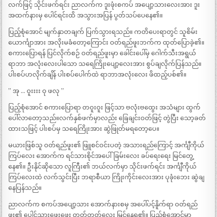
လက်ဖြင့် သိုင်းဖက်ရင်း ညာလက်က ဒူးဖုံးစကပ် အပျော့သားလေးအား ဒူး
အထက်နားမှ ပေါင်ရင်းထိ အသွားအပြန် ပွတ်သပ်ပေနေ၏။
ပြည့်စုံအောင် မျက်နှာတချက် ပြက်သွားရသည်။ ကတိပေးရာတွင် သူစိမ်း
ယောင်္ကျာအား အလိုးမခံတော့ကြောင်း ဝတ်ရည်ဖူးဘက်က ထုတ်ပြောခဲ့၏။
စကားပြောရန် ပြင်လိုက်စဉ် ဝတ်ရည်ဖူးမှာ ခေါင်းပေါ်မှ ဂေါက်သီးအရွယ်
ရာဘာ အလုံးလေးပါသော သရေကြိုးပျော့လေးအား စွပ်ချလိုက်ပြန်သည်။
ပါးစပ်ဟလိုက်ချိန် ပါးစပ်ပေါက်ထဲ ရာဘာအလုံးလေး ဖိထည့်ပစ်၏။
” အု … ဝူးးးး ဝု ဖလု ”
ပြည့်စုံအောင် စကားပြောရာ တဝူးဝူး ဖြင့်သာ ဗလုံးဗထွေး အသံများ ထွက်
ပေါ်လာတော့သည်။လက်နှစ်ဖက်မှာလည်း ခြေချင်းဝတ်ဖြင့် တွဲပြီး သော့ခတ်
ထားသဖြင့် ပါးစပ်မှ သရေကြိုးအား ဆွဲဖြုတ်မရတော့ပေ။
မယားဖြစ်သူ ဝတ်ရည်ဖူး၏ ဖြူစင်ဝင်းပတဲ့ အသားရည်ကြောင့် အင်္ကျီကိုယ်
ကြပ်လေး အောက်က ရင်သားစိုင်အပေါ်ခြမ်းလေး ခပ်ရေးရေး မြင်တွေ့
နေ၏။ ဦးနိုင်ဆိုသော လူကြီး၏ ဘယ်လက်မှာ သိုင်းဖက်ရင်း အင်္ကျီကိုယ်
ကြပ်လေးထဲ လက်သွင်းပြီး ဘရာစီယာ ကြိုးကိုင်းလေးအား ပုခုံးဘေး ဆွဲချ
နေပြန်သည်။
ညာလက်က စကပ်အပျော့သား အောက်နားစမှ အပေါ်ပင့်နိူက်ရာ ဝတ်ရည်
ဖူး၏ ပေါင်သားဖွေးဖွေး တုတ်တုတ်လေး မြင်နေရ၏။ ပြည့်စုံအောင်မှာ