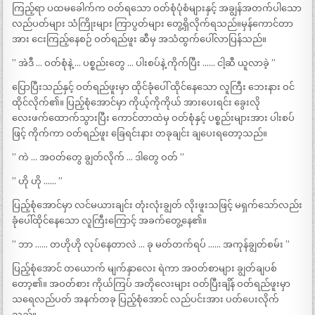
ကြည့်ရာ ပထမခေါက်က ဝတ်ရသော ဝတ်စုံပုံစံများနှင့် အချွန်အတက်ပါသော
လည်ပတ်များ သံကြိုးများ ကြာပွတ်များ တွေ့ရှိလိုက်ရသည်။မှန်ကောင်တာ
အား ငေးကြည့်နေစဉ် ဝတ်ရည်ဖူး ဆီမှ အသံထွက်ပေါ်လာပြန်သည်။
” အဲဒီ … ဝတ်စုံနဲ့ … ပစ္စည်းတွေ … ပါးစပ်နဲ့ ကိုက်ပြီး …… ငါ့ဆီ ယူလာခဲ့ ”
ပြောပြီးသည်နှင့် ဝတ်ရည်ဖူးမှာ ထိုင်ခုံပေါ် ထိုင်နေသော လူကြီး ဘေးနား ဝင်
ထိုင်လိုက်၏။ ပြည့်စုံအောင်မှာ ကိုယ့်ကိုကိုယ် အားပေးရင်း ခွေးလို
လေးဖက်ထောက်သွားပြီး ကောင်တာထဲမှ ဝတ်စုံနှင့် ပစ္စည်းများအား ပါးစပ်
ဖြင့် ကိုက်ကာ ဝတ်ရည်ဖူး ခြေရင်းနား တခုချင်း ချပေးရတော့သည်။
” ကဲ … အဝတ်တွေ ချွတ်လိုက် … ဒါတွေ ဝတ် ”
” ဟို ဟို …… ”
ပြည့်စုံအောင်မှာ လင်မယားချင်း တုံးလုံးချွတ် လိုးဖူးသဖြင့် မရှက်သော်လည်း
ခုံပေါ်ထိုင်နေသော လူကြီးကြောင့် အခက်တွေ့နေ၏။
” ဘာ …… တဟိုဟို လုပ်နေတာလဲ … ခု မတ်တက်ရပ် …… အကုန်ချွတ်စမ်း ”
ပြည့်စုံအောင် တယောက် မျက်နှာလေး ရဲကာ အဝတ်စာများ ချွတ်ချပစ်
တော့၏။ အဝတ်စား ကိုယ်ကြပ် အတိုလေးများ ဝတ်ပြီးချိန် ဝတ်ရည်ဖူးမှာ
သရေလည်ပတ် အနက်တခု ပြည့်စုံအောင် လည်ပင်းအား ပတ်ပေးလိုက်
သည်။