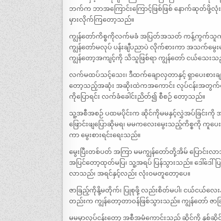
ဘက်က ဘာအကြောင်းကြောင့်ဖြစ်ဖြစ် နောက်ဆုတ်ဖို့လုံး
မှားလိုက်ကြတော့သည်။
ကျွန်တော်ကိစ္စကိုလက်မခံ အပြတ်အသတ် ကန့်ကွက်သူက ဒ
ကျွန်တော်မလုပ် ပန်းချီပညာပဲ လိုက်စားကာ အသက်မွေ
ကျွန်တော့အကျင့်ကို သိသူဖြစ်ရာ ကျွန်တော် ငယ်သေးသ
လက်မထပ်သင့်သေး၊ ဒီထက်ချောလှတာနှင့် ရှာပေးစားချင်သည
တော့သည့်အဆုံး အဆိုးထဲကအကောင်း လုပ်ငန်းအတွက်တော
ကိုပြောရင်း လက်ခံခေါင်းညိတ်၍ စီစဉ် တော့သည်။
သူ့အစီအစဉ် ပထမပိုင်းက ဆိုင်ကိုမမနှင့်လွှဲအပ်ခြင်
ဖြောင်းဖျပြောဆိုမရ၊ မမကလေးမွေးသည့်ကိစ္စကို ကူပ
ကာ မွေးစားရင်းရေးသည်။
မွေးပြီးတစ်ပတ် အကြာ မမကျွန်တော်တို့အိမ် ပြောင်း
အပြင်တော့ထုတ်မပြ၊ သူ့အရပ် ပြန်သွားသည်။ ဒေါ်ဒေါ်
လာသည်၊ အရင်နှင့်လည်း လုံးဝမတူတော့ပေ။
ဇာခြည့်ကိုနို့မတိုက်၊ ပြုစုဖို့ လည်းစိတ်မပါ၊ ငယ်ငယ်
တည်းက ကျွန်တော့တာဝန်ဖြစ်သွားသည်။ ကျွန်တော် ဇာခ
မမမှာလုပ်ငန်းတော့ အစီအမံကောင်းသည် ဆိုင်ကို နှစ်ဆိုင်တစ