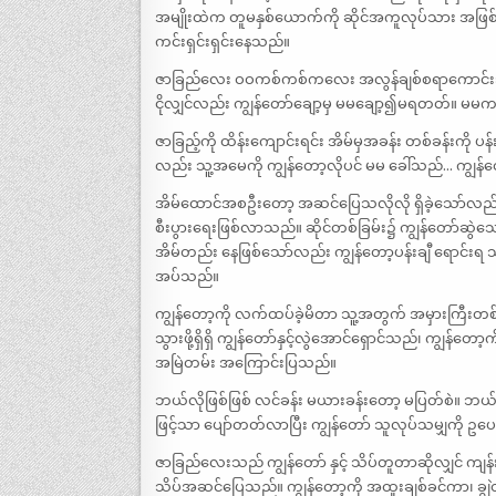
အမျိုးထဲက တူမနှစ်ယောက်ကို ဆိုင်အကူလုပ်သား အဖြစ်ခေ
ကင်းရှင်းရှင်းနေသည်။
ဇာခြည်လေး ဝဝကစ်ကစ်ကလေး အလွန်ချစ်စရာကောင်းသည်
ငိုလျှင်လည်း ကျွန်တော်ချော့မှ မမချော့၍မရတတ်။ 
ဇာခြည့်ကို ထိန်းကျောင်းရင်း အိမ်မှအခန်း တစ်ခန်းကို ပ
လည်း သူ့အမေကို ကျွန်တော့လိုပင် မမ ခေါ်သည်… ကျွန်
အိမ်ထောင်အစဦးတော့ အဆင်ပြေသလိုလို ရှိခဲ့သော်လည်း နော
စီးပွားရေးဖြစ်လာသည်။ ဆိုင်တစ်ခြမ်း၌ ကျွန်တော်ဆွဲသော
အိမ်တည်း နေဖြစ်သော်လည်း ကျွန်တော့ပန်းချီ ရောင်းရ သမျှ
အပ်သည်။
ကျွန်တော့ကို လက်ထပ်ခဲ့မိတာ သူ့အတွက် အမှားကြီး
သွားဖို့ရှိရှိ ကျွန်တော်နှင့်လွဲအောင်ရှောင်သည်၊ ကျွန်တေ
အမြဲတမ်း အကြောင်းပြသည်။
ဘယ်လိုဖြစ်ဖြစ် လင်ခန်း မယားခန်းတော့ မပြတ်စဲ။ ဘယ်လိ
ဖြင့်သာ ပျော်တတ်လာပြီး ကျွန်တော် သူလုပ်သမျှကို ဥ
ဇာခြည်လေးသည် ကျွန်တော် နှင့် သိပ်တူတာဆိုလျှင် ကျန်းမာ
သိပ်အဆင်ပြေသည်။ ကျွန်တော့ကို အထူးချစ်ခင်ကာ၊ ချွ