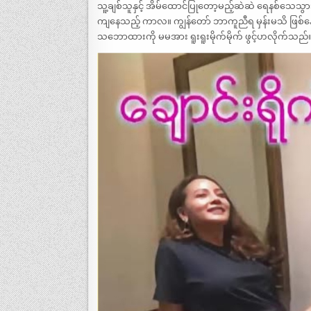
သူ့ချစ်သူနှင့် အိမ်ထောင်ပြုတော့မည့်ဆဲဆဲ ရေနစ်သေသွားရ
ကျနေသည့် ကာလ။ ကျွန်တော် ဘာကူညီရ မှန်းမသိ ဖြစ်နေ
သဘောထားကို မမအား ရူးရူးမိုက်မိုက် ဖွင့်ဟလိုက်သည်