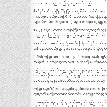
လက်တွေ့ကျသည်၊ တည့်တိုးပြောတတ်သည်။
မိခင်နှင့် ကင်းကွာပြီး ကြီးပြင်လာသူဖြစ်ရာ တစ်ခါ
ကတည်းက စည်းကမ်းကြီးပြီး အဘက်ဘက်က ပြောစရာမရှိ၊ ဆ
လျှင် သိလွယ်တတ်လွယ်ဖြစ်ခဲ့သည်။ စာလည်း ထူးချွန် 
TV မုန်းသည်… စာဖတ် ဝါသနာကြီးသော သူ့အတွက် သူနှစ်သ
သည့်သူက ကြည့်လှတာပဲရှိသည်၊ ဈေးလည်းမတန် ဘက်စုံ
အဝတ်အစားမမက်၊ ပစ္စည်းမမက်၊ ရိုးရိုးရှင်းရှင်း 
ဆန် နေသော်လည်း ရှားရှားပါးပါး သူလေးနက်ပြီ ဆိုလျ
ဒီလိုနှင့် ဇာခြည် ကျောင်းပထမနှစ်ပြီးကာစ၌ မမနှင့်
အိမ်ခွဲအိပ်ချင်သည်ဆိုကာ သူ့အိမ်ဟောင်သို့ ပြောင်းနေ
ပြောင်းပြီး တစ်ပတ်အကြာ ကျွန်တော်နှင့် ကွာရှင်းပြတ
လက်မှတ်ထိုးပေးလိုက်သည်။ ကွာရှင်းတာက တကယ့်အေး
ခေါ်မရတော့ သူနှင့်လုံးဝမဆိုင်သလို သဘောထားသည်။
ဇာခြည်ပန်းချီဆွဲတာ အလွန်ဝါသနာထုံသည် ကောက်ကြောင်းနှင
ဆွဲမည်ကို ကြေညာထားသည့်အတိုင်း ယခုကျွန်တော်နှင့် အ
မီးဖိုချောင်တစ်ခုလုံးကို သူ အပိုင်စီးလိုက်သည်။ တကယ့်