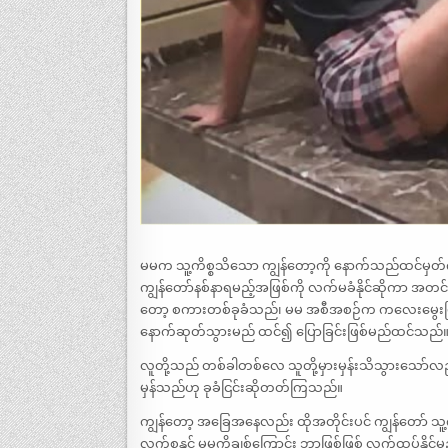
မမက သူ့ကိစ္စသိသော ကျွန်တော့ကို နောက်သည်ထင်မှ
ကျွန်တော်နစ်နာရမည့်အဖြစ်ကို လက်မခံနိုင်ဆိုကာ အတ
တော့ စကားတစ်ခုခံသည်၊ မမ အစီအစဉ်က ကလေးမွေးပြီး
နောက်ဆုတ်သွားမည် ထင်၍ ပြောခြင်းဖြစ်မည်ထင်သည်
လူတို့သည် တစ်ခါတစ်လေ သူတို့မှားမှန်းသိသွားသော်လည်း
မှန်သည်ဟု ခုခံငြင်းဆိုတတ်ကြသည်။
ကျွန်တော့ အခြေအနေလည်း ထိုအတိုင်းပင် ကျွန်တော် သူ
လက်စနှင့် မမကိုချစ်ကြောင်း ဘာဖြစ်ဖြစ် လက်ထပ်နိုင