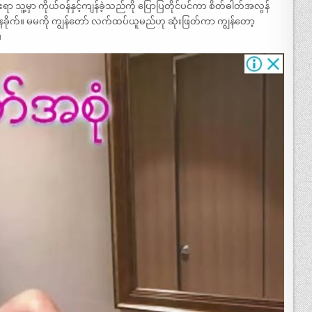
ာ သူ့မှာ ကိုယ်ဝန်နှင့်ကျန်ခဲ့သည်ကို ပြောပြတိုင်ပင်ကာ စိတ်ဓါတ်အလွန်
ခိုက်။ မမကို ကျွန်တော် လက်ထပ်ယူမည်ဟု ဆုံးဖြတ်ကာ ကျွန်တော့
။