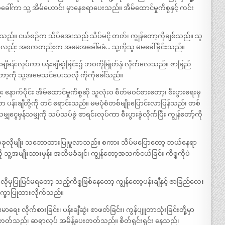
ါ်ကာ သူ့ အိမ်ဟောင်း မှာနေစရာပေးသည်။ အိမ်ထောင်မှုကိစ္စနှင့် ကင်း
။ ငယ်စဉ်က သိပ်အေးသည် သိပ်မငို တတ်၊ ကျွန်တော့ကိုချစ်သည်။ သူ
မမကလည်း အစကတည်းက အမေအခေါ်မခံ… သူ့ကိုသူ မမခေါ်ခိုင်းသည်။
န်းချီခန်းလုပ်ကာ ပန်းချီဆွဲခြင်း၌ ဘဝကိုမြုတ်နှံ လိုက်လေသည်။ ဇာခြည်
တော့ကို သူ့အမေသင်ပေးသလို ကိုကိုခေါ်သည်။
က်ပိုင်း အိမ်ထောင်မှုကိစ္စဆို သူလုံးဝ စိတ်မဝင်စားတော့၊ စီးပွားရေးမှ
 ပန်းချီတို့ကို တင် ရောင်းသည်။ မမပုံစံတစ်မျိုးပြောင်းလာပြန်သည်၊ တစ်
ငွေမှန်သမျှကို သပ်သပ်ခွဲ စာရင်းလုပ်ကာ စီးပွားခွဲလိုက်ပြီး ကျွန်တော့်ကို
တစ်ခုလိုမျိုး သဘောထားပြုမူလာသည်။ စကား သိပ်မပြောတော့ ဘယ်နေရာ
ာ့ကို သူ့အမျိုးသားမှန်း အသိမခံချင်၊ ကျွန်တော့အသက်ငယ်ခြင်း ကိစ္စကိုပဲ
ုမှပြုပြင်မရတော့ သည့်ကိစ္စဖြစ်နေတော့ ကျွန်တော့ပန်းချီနှင့် ဇာခြည်လေး
ပေက္ခာပြုထားလိုက်သည်။
ရေး လိုက်စားခြင်း၊ ပန်းချီဆွဲ၊ စာဖတ်ခြင်း၊ ကွန်ပျူတာသုံးခြင်းတို့မှာ
ဲတတ်သည်၊ ဆရာလုပ် အမိန့်ပေးတတ်သည်။ စိတ်ရှင်းရှင်း နေသည်၊