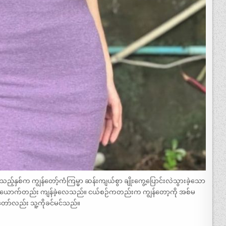
့်နှစ်က ကျွန်တော့်ကံကြမ္မာ ဆန်းကျယ်စွာ ချိုးကွေ့ပြောင်းလဲသွားခဲ့သော
ီး တစ်ယောက်တည်း ကျန်ခဲ့လေသည်။ ငယ်စဉ်ကတည်းက ကျွန်တော့ကို အစ်မ
်တော်လည်း သူ့ကိုခင်မင်သည်။