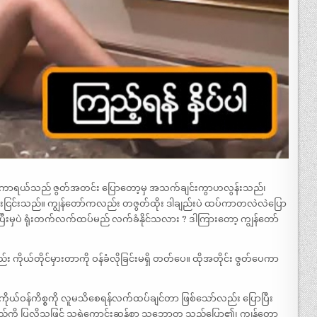
တ်ကာရယ်သည် ဇွတ်အတင်း ပြောတော့မှ အသက်ချင်းကွာဟလွန်းသည်၊
င်းငြင်းသည်။ ကျွန်တော်ကလည်း တဇွတ်ထိုး ဒါချည်းပဲ ထပ်ကာတလဲလဲပြော
မှပဲ ရုံးတက်လက်ထပ်မည် လက်ခံနိုင်သလား ? ဒါကြားတော့ ကျွန်တော်
။
 ကိုယ်တိုင်မှားတာကို ဝန်ခံလိုခြင်းမရှိ တတ်ပေ။ ထိုအတိုင်း ဇွတ်ပေကာ
့ကိုယ်ဝန်ကိစ္စကို လူမသိစေရန်လက်ထပ်ချင်တာ ဖြစ်သော်လည်း ပြောပြီး
်မည်ကို ပြလိုသဖြင့် သူရဲကောင်းဆန်စွာ သဘောတူ သည်ပြော၏၊ ကျွန်တော့