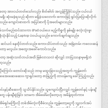
တလေတော့ အားငယ်တတ်သော်လည်း စိတ်ဓါတ် အလွန်ကြံ့ခိုင်သည်။ ငယ်ငယ်
ုံးမခဲ့ရသည် ဆိုတာ မရှိခဲ့သလောက်၊ စကားဖြင့် ရှင်းပြပြောဆိုလိုက်
ခဲ့သည်။ ကျောင်းစာထက် အပြင်စာကို ပိုအဖတ်များသည်။
က်မည်ထင်ထားကာ iPad ဝယ်ပေး မည့်ကိစ္စကို နှစ်မျိုး စလုံးသုံးဖူး
သုံးနိုင်သည့် Laptop ပဲဝယ်ယူသည်။ ကောက်ချက်ချသည်။
ဝတ်စား ဆင်ယင် နေထိုင်တတ်သည်။ စကားသိပ်တတ်သည်၊ အမြဲတမ်း ကလေးဆန်
ှင်တော့ မလွယ်။ အတွေးအခေါ် ကောင်းသည်။
 ကျွန်တော့ အဆုံးသတ်ဘယ်အထိ ဖြစ်လာသလဲ ဆိုလျှင် ဘာပြဿနာမှမရှိဘဲ
တော့သည်။
်စဲလိုကြောင်း တောင်းဆိုသည် ဘာမှ မထူးခြားသည့်အတွက် ကျွန်တော်
အေးဆေးဆေး။ ကွာရှင်းတော့ ဇာခြည့်ကို တာဝန်ကျေ ခေါ်ကြည့်သည်၊
့်ဆီဆေးကို သူသိပ်နိုင်သည်။ သူကျောင်းပြီးလျှင် ကျွန်တော်နှင့် ပန်းချီ
တူ ပန်းချီဆွဲခြင်း သာမက အိမ်ဖေါ်မလိုတော့ဟု အမိန့်ထုတ်ကာ။
အိမ်ရှင်မကြီးလို တစ်အိမ်လုံးကိုစီမံသည်။ ကျွန်တော့ငွေကို သူ့လက်အပ်