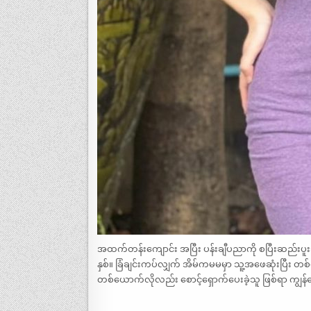
အထက်တန်းကျောင်း အပြီး ပန်းချီပညာကို စပြီးဆည်းပူးသည
နှစ်။ ခြံချင်းကပ်လျှက် အိမ်ကမမမှာ သူ့အဖေဆုံးပြ
တစ်ယောက်လိုလည်း စောင့်ရှောက်ပေးခဲ့သူ ဖြစ်ရာ ကျွန