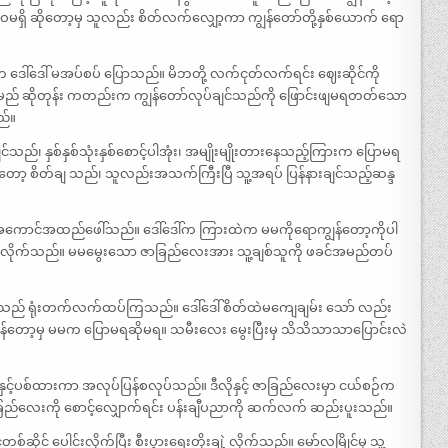
ဝမရှိ ဆိုတော့မှ သူလည်း စိတ်လက်လျှော့ကာ ကျွန်တော်တို့နှစ်ယောက် ရော
ေါ်ဒေါ် မအပ်စပ် ပြောသည်။ မိဘတို့ လက်ငုတ်လက်ရင်း ဈေးဆိုင်ကို
းမည် ဆိုတုန်း ကတည်းက ကျွန်တော်လုပ်ချင်သည်ကို ဖြောင်းဖျမရတတ်သော
ည်။
်၊ နှစ်နှစ်သုံးနှစ်စောင့်ပါအုံး၊ အမျိုးမျိုးတားနေသည့်ကြားက ပြောမရ
့ စိတ်ချ သည်၊ သူလည်းအသက်ကြီးပြီ သူ့အရပ် ပြန်နားချင်သည့်ဆန္ဒ
းကို အကောင်အထည်ဖေါ်သည်။ ဒေါ်ဒေါ်က ကြားထဲက မမကိုရောကျွန်တော့ကိုပါ
ေးလိုက်သည်။ မမမွေးသော ဇာခြည်လေးအား သူ့ချစ်သူကို ဖခင်အမည်တပ်
လာသည် ရုံးတက်လက်ထပ်ကြသည်။ ဒေါ်ဒေါ် စိတ်ထဲမကျေချမ်း သော် လည်း
ပြန်တော့မှ မမက ပြောမရဆိုမရ။ သမီးလေး မွေးပြီးမှ သိသိသာသာပြောင်းလဲ
လေးနှင့်ပစ်ထားကာ အလုပ်ပြန်စလုပ်သည်။ ဒီလိုနှင့် ဇာခြည်လေးမှာ ငယ်စဉ်က
ြည်လေးကို စောင့်လျှောက်ရင်း ပန်းချီပညာကို ဆက်လက် ဆည်းပူးသည်။
်ဆိုင် ပေါင်းလိုက်ပြီး စီးပွားရေးတိုးချဲ့ လိုက်သည်။ မော်လမြိုင်မှ သူ့