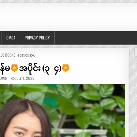
DMCA
PRIVACY POLICY
OSTED
LUE BOOKS
,
အောစာအုပ်
ွန်မ
အပိုင်း (၃+၄)
DMIN
JULY 3, 2025