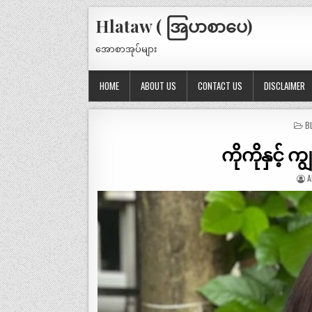
Hlataw ( အြပာစာပေ)
အောစာအုပ်များ
HOME
ABOUT US
CONTACT US
DISCLAIMER
P
B
IN
ကိုကိုနှင့် ကျ
A