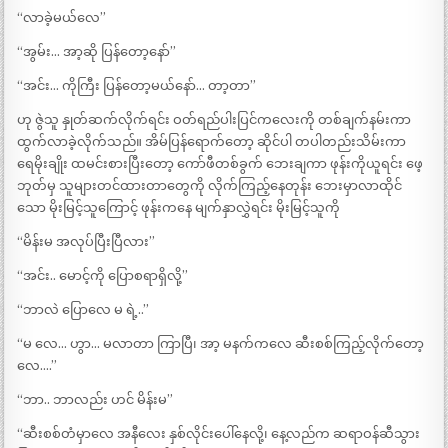
“လာခဲ့မယ်လေ”
“အွမ်း… အာ့ဆို ပြန်တော့နော်”
“အင်း… ကိုကြီး ပြန်တော့မယ်နော်… တာ့တာ”
ဟု ဇွဲသူ နှုတ်ဆက်လိုက်ရင်း ဝတ်ရည်ပါးပြင်ကလေးကို တစ်ချက်နမ်းကာ
ထွက်လာခဲ့လိုက်သည်။ အိမ်ပြန်ရောက်တော့ ဆိုင်ပါ တပါတည်းသိမ်းကာ
ရေမိုးချိုး ထမင်းစားပြီးတော့ ကော်ဖီတစ်ခွက် ဘေးချကာ ဖုန်းကိုယူရင်း ဖေ့
ဘုတ်မှ သူများတင်ထားတာတွေကို လိုက်ကြည့်နေတုန်း ဘေးမှာလာထိုင်
သော မိုးမြင့်သူကြောင့် ဖုန်းကနေ မျက်နှာလွှဲရင်း မိုးမြင့်သူကို
“မိန်းမ အလုပ်ပြီးပြီလား”
“အင်း.. မောင့်ကို ပြောစရာရှိလို့”
“ဘာလဲ ပြောလေ မ ရဲ့..”
“မ လေ… ဟွာ… မလာတာ ကြာပြီ၊ အာ့ မနက်ကလေ ဆီးစစ်ကြည့်လိုက်တော့
လေ….”
“ဘာ.. ဘာလည်း ဟင် မိန်းမ”
“ဆီးစစ်တံမှာလေ အနီလေး နှစ်လိုင်းပေါ်နေလို့၊ နေ့လည်က ဆရာဝန်ဆီသွား