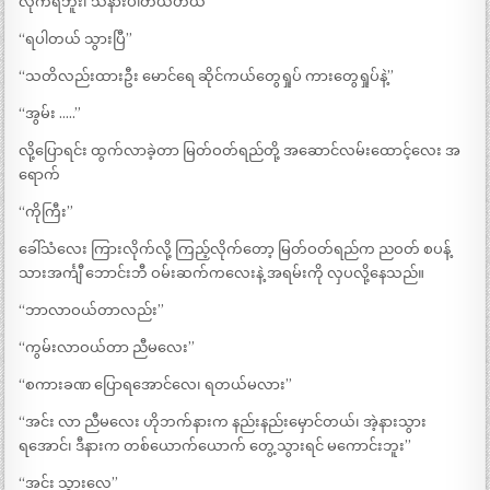
လိုက်ရဘူး၊ သနားပါတယ်ဟယ်”
“ရပါတယ် သွားပြီ”
“သတိလည်းထားဦး မောင်ရေ ဆိုင်ကယ်တွေရှုပ် ကားတွေရှုပ်နဲ့”
“အွမ်း …..”
လို့ပြောရင်း ထွက်လာခဲ့တာ မြတ်ဝတ်ရည်တို့ အဆောင်လမ်းထောင့်လေး အ
ရောက်
“ကိုကြီး”
ခေါ်သံလေး ကြားလိုက်လို့ ကြည့်လိုက်တော့ မြတ်ဝတ်ရည်က ညဝတ် စပန့်
သားအင်္ကျီ ဘောင်းဘီ ဝမ်းဆက်ကလေးနဲ့ အရမ်းကို လှပလို့နေသည်။
“ဘာလာဝယ်တာလည်း”
“ကွမ်းလာဝယ်တာ ညီမလေး”
“စကားခဏ ပြောရအောင်လေ၊ ရတယ်မလား”
“အင်း လာ ညီမလေး ဟိုဘက်နားက နည်းနည်းမှောင်တယ်၊ အဲ့နားသွား
ရအောင်၊ ဒီနားက တစ်ယောက်ယောက် တွေ့သွားရင် မကောင်းဘူး”
“အင်း သွားလေ”