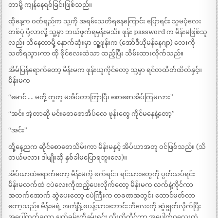
တာမို့ ကျန်နေရစ်ခြင်းဖြစ်သည်။
ထိုနေ့က ဝတ်ရည်က သူ့ကို အရမ်းသတိရနေကြောင်း ပြောရင်း သူမပုံလေး
တစ်ပုံ ပို့လာလို့ သူ့မှာ ဘယ်ဖွက်ရမှန်းမသိ။ ဖုန်း password က မိန်းမဖြစ်သူ
လည်း သိနေတာမို့ နောက်ဆုံးမှာ သူ့ဖုန်းက (အော်ဒီယိုမန်နေဂျာ) လေးကို
သတိရသွားကာ ထို ဖိုင်လေးထဲသာ ထည့်ပြီး သိမ်းထားလိုက်သည်။
အိမ်ပြန်ရောက်တော့ မိန်းမက ဖုန်းယူကိုင်တော့ သူ့မှာ ရင်တထိတ်ထိတ်နှင့်။
မိန်းမက
“မောင် …. မတို့ တူတူ မအိပ်တာကြာပြီ၊ စောစောအိပ်ကြမလား”
“အင်း အဲ့တာဆို မင်းစောစောအိပ်လေ ဖုန်းတွေ ကိုင်မနေနဲ့တော့”
“အင်း”
ထို့နေ့ညက ဆိုင်စောစောသိမ်းကာ မိန်းမနှင့် အိပ်ယာအတူ ဝင်ဖြစ်သည်။ (သိ
တယ်မလား ဒါမျိုးဆို နှစ်ခါမပြောရဘူးလေ)။
အိပ်ယာထဲရောက်တော့ မိန်းမကို ဖက်ရင်း၊ ရင်သားတွေကို ပွတ်သပ်ရင်း
မိန်းမလက်ထဲ ငပဲလေးကိုထည့်ပေးလိုက်တော့ မိန်းမက လက်နဲ့ကိုင်ကာ
အထက်အောက် ဆွဲပေးတော့ ငပဲကြီးက တခဏအတွင်း ထောင်မတ်လာ
တော့သည်။ မိန်းမရဲ့ အင်္ကျီနဲ့ စပန့်သားဘောင်းဘီလေးကို ဆွဲချွတ်လိုက်ပြီး
အပေါ်တက်ခွကာ နှုတ်ခမ်းကိုနမ်းရင်း လီးကိုကိုင်ကာ အပေါက်ဝလေးထဲ