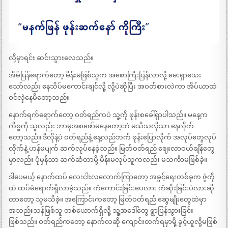
လို့မှာရင်း ဆင်းသွားလေသည်။
အိမ်ပြန်ရောက်တော့ မိန်းမဖြစ်သူက အစောကြီးပြန်လာလို့ မေးရှာသေး
သော်လည်း နေသိပ်မကောင်းချင်လို့ လို့ပဲဆိုပြီး အဝတ်စားလဲကာ အိပ်ယာထဲ
ဝင်လှဲနေမိတော့သည်။
နောက်ရက်ရောက်တော့ ဝတ်ရည်ကပဲ သူ့ကို ဖုန်းစခေါ်ရှာပါသည်။ မနေ့က
ကိစ္စကို သူလည်း ဘာမှအစဖော်မနေတော့ဘဲ မသိသလိုသာ နေလိုက်
တော့သည်။ ဒီလိုနဲ့ပဲ ဝတ်ရည်နဲ့ နေ့လည်ဘက် ဖုန်းပြောလိုက် အလုပ်တွေလုပ်
လိုက်နဲ့ ဟန်မပျက် ဆက်လုပ်နေခဲ့သည်။ မြတ်ဝတ်ရည် ဈေးလာဝယ်ချိန်တွေ
မှာလည်း ပုံမှန်သာ ဆက်ဆံတာမို့ မိန်းမလုပ်သူကလည်း မသင်္ကာမဖြစ်ခဲ့။
ဒါပေမယ့် နောက်ထပ် လေးငါးလလောက်ကြာတော့ အခွင့်ရေးတစ်ခုက ဇွဲကို
ထံ ထပ်မံရောက်ရှိလာခဲ့သည်။ ကံကောင်းခြင်းပေလား ကံဆိုးခြင်းပဲလားဆို
တာတော့ သူမသိခဲ့။ အကြောင်းကတော့ မြတ်ဝတ်ရည် ဆွေမျိုးတွေထဲမှာ
အသည်းသန်ဖြစ်သူ တစ်ယောက်ရှိလို့ သူ့အဒေါ်တွေ ရွာပြန်သွားခြင်း
ဖြစ်သည်။ ဝတ်ရည်ကတော့ နောက်လဆို ကျောင်းတက်ရမှာမို့ ခွင့်ယူလို့မဖြစ်