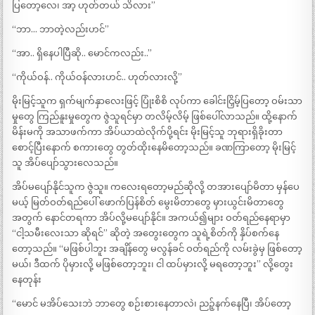
ပြတော့လေ၊ အာ့ ဟုတ်တယ် သိလား”
“ဘာ… ဘာတဲ့လည်းဟင်”
“အာ.. ရှိနေပါပြီဆို.. မောင်ကလည်း..”
“ကိုယ်ဝန်.. ကိုယ်ဝန်လားဟင်.. ဟုတ်လားလို့”
မိုးမြင့်သူက ရှက်မျက်နှာလေးဖြင့် ပြုံးစိစိ လုပ်ကာ ခေါင်းငြှိမ့်ပြတော့ ဝမ်းသာ
မှုတွေ ကြည်နူးမှုတွေက ဇွဲသူရင်မှာ တလိမ့်လိမ့် ဖြစ်ပေါ်လာသည်။ ထို့နောက်
မိန်းမကို အသာဖက်ကာ အိပ်ယာထဲလိုက်ပို့ရင်း မိုးမြင့်သူ ဘုရားရှိခိုးတာ
စောင့်ပြီးနောက် စကားတွေ တွတ်ထိုးနေမိတော့သည်။ ခဏကြာတော့ မိုးမြင့်
သူ အိပ်ပျော်သွားလေသည်။
အိပ်မပျော်နိုင်သူက ဇွဲသူ။ ကလေးရတော့မည်ဆိုလို့ တအားပျော်မိတာ မှန်ပေ
မယ့် မြတ်ဝတ်ရည်ပေါ် ဖောက်ပြန်စိတ် မွေးမိတာတွေ မှားယွင်းမိတာတွေ
အတွက် နောင်တရကာ အိပ်လို့မပျော်နိုင်။ အကယ်၍များ ဝတ်ရည်နေရာမှာ
“ငါ့သမီးလေးသာ ဆိုရင်” ဆိုတဲ့ အတွေးတွေက သူရဲ့စိတ်ကို နှိပ်စက်နေ
တော့သည်။ “မဖြစ်ပါဘူး အချိန်တွေ မလွန်ခင် ဝတ်ရည်ကို လမ်းခွဲမှ ဖြစ်တော့
မယ်၊ ဒီထက် ပိုမှားလို့ မဖြစ်တော့ဘူး၊ ငါ ထပ်မှားလို့ မရတော့ဘူး” လို့တွေး
နေတုန်း
“မောင် မအိပ်သေးဘဲ ဘာတွေ စဉ်းစားနေတာလဲ၊ ညဉ့်နက်နေပြီ၊ အိပ်တော့