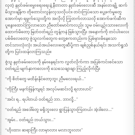
လှတဲ့ နှုတ်ခမ်းမွှေးရေးရေးနဲ့ နီတာတာ နှုတ်ခမ်းလေးဆီ အနမ်းတချို့ ဆက်
မိသွားချိန်က တိုတောင်းလွန်းလှသလိုပင်။ တင်းကြပ်သော ပွေ့ဖက်မှုတွေ
အောက်မှာ ရမ္မက်သွေးတို့က အလိုလို ကြွတက်လာသလို အောက်ဖက်ဆီက
ပူနွေးထောင်ကြွလာသော ညီတော်မောင်ကလည်း သူမ ဝမ်းပျဉ်းသားလေးကို
ထောက်မိတော့ မြတ်ဝတ်ရည် တွန့်ကနဲ ဖြစ်သွားပြီး အနောက်ကို တင်ပါးလေး
ပစ်မိလေတော့ ဇွဲသူလက်တွေက တွေ့စကတည်းက ပြစ်မှားမိနေသော
တင်သားလုံးလုံး အယ်အယ်လေးတွေဆီပို့ကာ ဖျစ်ညှစ်နယ်ရင်း အသက်ရှုသံ
တို့က ပြင်းထန်လာကြသည်။
ဇွဲသူ နှုတ်ခမ်းလေးကို နမ်းနေရင်းက လွှတ်လိုက်ကာ အပြစ်ကင်းစင်သော
ဝတ်ရည် မျက်နှာကလေးကို သေသေချာချာ ကြည့်လိုက်ပြီး
“ကို စိတ်တွေ မထိန်းနိုင်တော့ဘူး ညီမလေးရယ်…”
“ကိုကြီး မနက်ဖြန်ကျရင် အလုပ်မဆင်းလို့ ရလားဟင်”
“အင်း ရ… ရပါတယ် ဝတ်ရည် ဘာ.. ဘာလို့…”
“ဝတ်ရည် အဒေါ်တွေ မရှိဘူးလေ ရွာပြန်သွားကြတယ်၊ အဲ့ဒါလေ….”
“အွမ်း… ဝတ်ရည် ဘယ်သွား…”
“ဟိုးထား ဆရာကြီး လာမှာလား မလာဘူးလား”