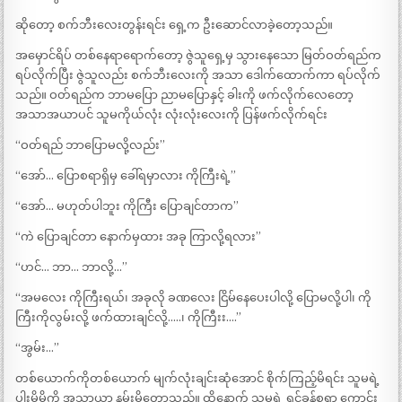
ဆိုတော့ စက်ဘီးလေးတွန်းရင်း ရှေ့က ဦးဆောင်လာခဲ့တော့သည်။
အမှောင်ရိပ် တစ်နေရာရောက်တော့ ဇွဲသူရှေ့မှ သွားနေသော မြတ်ဝတ်ရည်က
ရပ်လိုက်ပြီး ဇွဲသူလည်း စက်ဘီးလေးကို အသာ ဒေါက်ထောက်ကာ ရပ်လိုက်
သည်။ ဝတ်ရည်က ဘာမပြော ညာမပြောနှင့် ခါးကို ဖက်လိုက်လေတော့
အသာအယာပင် သူမကိုယ်လုံး လုံးလုံးလေးကို ပြန်ဖက်လိုက်ရင်း
“ဝတ်ရည် ဘာပြောမလို့လည်း”
“အော်… ပြောစရာရှိမှ ခေါ်ရမှာလား ကိုကြီးရဲ့”
“အော်… မဟုတ်ပါဘူး ကိုကြီး ပြောချင်တာက”
“ကဲ ပြောချင်တာ နောက်မှထား အခု ကြာလို့ရလား”
“ဟင်… ဘာ… ဘာလို့…”
“အမလေး ကိုကြီးရယ်၊ အခုလို ခဏလေး ငြိမ်နေပေးပါလို့ ပြောမလို့ပါ၊ ကို
ကြီးကိုလွမ်းလို့ ဖက်ထားချင်လို့…..၊ ကိုကြီးး….”
“အွမ်း…”
တစ်ယောက်ကိုတစ်ယောက် မျက်လုံးချင်းဆုံအောင် စိုက်ကြည့်မိရင်း သူမရဲ့
ပါးမို့မို့ကို အသာယာ နမ်းမိတော့သည်။ ထို့နောက် သူမရဲ့ ရင်ခုန်စရာ ကောင်း