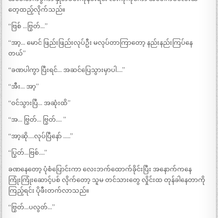
တေ့ထည့်လိုက်သည်။
“ဗြစ် …ဗြွတ်…”
“အာ့… မောင် ဖြည်းဖြည်းလုပ်ဦး မလုပ်တာကြာတော့ နည်းနည်းကြပ်နေ
တယ်”
“ခဏပါကွာ ပြီးရင်… အဆင်ပြေသွားမှာပါ….”
“အီး… အာ့”
“ဝင်သွားပြီ… အဆုံးထိ”
“အ… ဗြွတ်… ဗြွတ်…. ”
“အာ့ဆို….လုပ်ပြီနော် …..”
“ပြွတ်…ဗြစ်….”
ခဏနေတော့ ပုံစံပြောင်းကာ လေးဘက်ထောက်ခိုင်းပြီး အနောက်ကနေ
ကြုံးကြုံးဆောင့်ပစ် လိုက်တော့ သူမ တင်သားတွေ လှိုင်းထ တုန်ခါနေတာကို
ကြည့်ရင်း ပိုဖီးတက်လာသည်။
“ဗြွတ်…ပလွတ်…”