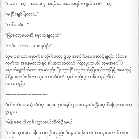
“မောင်.. အာ့… အသံတွေ အရမ်း…. အ… အရမ်းကျယ်တာပဲ… အာ့”
“မ ပြီးချင်ပြီလား…”
“ဟင်း..အီး….”
“ပြီးတော့မယ်ဆို မှောက်ချလိုက်”
“အင်း…. အား…. ခဏရပ်ဦး”
သူမ ဝမ်းယားမှောက်ချလိုက်တော့ ဇွဲသူ အပေါ်ကနေ ဆောင့်ချရင်း (ဒီတစ်
ကွက်က အနေမတတ်ရင် ခါးနာတတ်တယ် ကြားဖူးတယ်) သူမအပေါ် ဖိ
မှောက်ချလိုက်ကာ သူမလည်း ပြီးသွားပြီး သူလည်းပြီးချင်လာပြီမို့ အားကုန်
ကြုံးဆောင့်ရင်းက သူမသားအိမ်ထဲ သုတ်ရည်များ ပန်းထည့်လိုက်
တော့သည်။
———————————-
ပိတ်ရက်ပေမယ့် အိမ်မှာ ဈေးရောင်းရင်း ညနေ နေဝင်ချိန် မှောင်စပြုလာတော့
ဇွဲသူက
“မိန်းမရေ ငါ ကွမ်းသွားဝယ်လိုက်ဦးမယ်”
“အင်း သွားလေ ငါ့ယောကျာ်းလည်း ဒီနေ့ ပင်ပန်းထားတာ၊ နားတောင် မနား