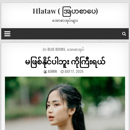
Hlataw ( အြပာစာပေ)
အောစာအုပ်များ
POSTED
BLUE BOOKS
,
အောစာအုပ်
IN
မဖြစ်နိုင်ပါဘူး ကိုကြီးရယ်
ADMIN
JULY 17, 2025