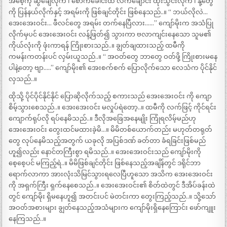
အစေ့ကို ဆွဲချေလိုက် ၊ စောက်ခေါင်းထဲ လက်ချောင်း ထိုးသွင်းလိုက် ၊ နို့တွေ
ကို ပြန်နယ်လိုက်နှင့် အရမ်းကို ဖြစ်ချင်တိုင်း ဖြစ်နေသည်..။ “ ဘယ်လိုလဲ…
အေးအေးဝင်း… ဖီလင်တွေ အရမ်း တက်နေပြီလား……” ကျော်မိုးက အသံပြု
လိုက်မှပင် အေးအေးဝင်း လန့်ဖြတ်၍ သွားကာ ဗလာကျင်းနေသော သူမ၏
ကိုယ်လုံးကို ဖုံးကာရန် ကြိုးစားသည်..။ ချွတ်ချထားသည့် ထမီကို
ကမန်းကတန်းပင် လှမ်းယူသည်..။ “ အဝတ်တွေ ဘာတွေ ဝတ်ဖို့ ကြိုးစားမနေ
ပါနဲ့တော့ ဗျာ…..” ကျော်မိုး၏ အေးစက်စက် ပြောလိုက်သော လေသံက ပိုင်နိုင်
လှသည်..။
ထိုသို့ ပိုင်ပိုင်နိုင်နိုင် ပြောဆိုလိုက်သည့် စကားသည် အေးအေးဝင်း ကို ကျော
စိမ့်သွားစေသည်..။ အေးအေးဝင်း မလှုပ်ရဲတော့..။ ထမီကို လက်ဖြင့် ကိုင်ရင်း
ကျောက်ရုပ်လို ရပ်နေမိသည်..။ ဒီလိုအခြေအနေမျိုး ကြုံရလိမ့်မည်ဟု
အေးအေးဝင်း တွေးထင်မထားခဲ့မိ…။ မိမိတစ်ယောက်တည်း မဟုတ်တရုတ်
တွေ လုပ်နေမိသည့်အတွက် ယခုလို အပြစ်ဒဏ် ခတ်တာ ခံရခြင်းဖြစ်မည်
ဟူ၍လည်း နောင်တကြီးစွာ ရမိသည်..။ အေးအေးဝင်းသည် ကျော်မိုးကို
စေ့စေ့ပင် မကြည့်ရဲ..။ မိမိဖြစ်ချင်တိုင်း ဖြစ်နေသည့်အချိန်တွင် ဒရိုင်ဘာ
ရောက်လာကာ အားလုံးသိမြင်သွားရလေပြီဟူသော အသိက အေးအေးဝင်း
ကို အရှက်ကြီး ရှက်နေစေသည်..။ အေးအေးဝင်း၏ စိတ်ထဲတွင် ဒီအိပ်ခန်းထဲ
တွင် ကျော်မိုး ရှိမနေဟူ၍ အတင်းပင် မဲတင်းကာ တွေးကြည့်သည်..။ သို့သော်
အဝတ်အစားများ ချွတ်နေသည့်အသံများက ကျော်မိုးရှိနေကြောင်း ဖော်ကျူး
နေကြသည်..။