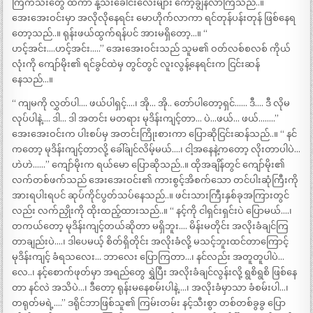
ကြက်သီးတွေ ထကာ နို့သီးခေါင်းလေးများ ကော့ချွန်လာကြသည်..။
အေးအေးဝင်းမှာ အလိုလိုနေရင်း မောဟိုက်လာကာ ရင်တုန်ပန်းတုန် ဖြစ်နေရ
တော့သည်..။ ရုန်းဖယ်ထွက်ရန်ပင် အားမရှိတော့…။ “
ဟင့်အင်း….ဟင့်အင်း…..” အေးအေးဝင်းသည် သူမ၏ ဝတ်လစ်စလစ် ကိုယ်
လုံးကို ကျော်မိုး၏ ရင်ခွင်ထဲမှ တွင်တွင် လူးလွန့်နေရင်းက ငြင်းဆန်
နေသည်…။
“ ကျမကို လွှတ်ပါ…. ဖယ်ပါရှင့်….၊ အို… အို.. တော်ပါတော့ရှင်…… ဒီ…. ဒီ လိုမ
လုပ်ပါနဲ့…. ဒါ… ဒါ အတင်း မတရား မုဒိန်းကျင့်တာ… ပဲ…ဖယ်… ဖယ်……..”
အေးအေးဝင်းက ပါးစပ်မှ အတင်းကြိုးစားကာ ပြောဆိုငြင်းဆန်သည်..။ “ နင်
ကတော့ မုဒိန်းကျင့်တာလို့ ခေါ်ချင်လိမ့်မယ်….၊ ငါ့အနေနဲ့ကတော့ လိုးတာပါပဲ…
ဟဲဟဲ……” ကျော်မိုးက ရယ်မော ပြောဆိုသည်..။ ထိုအချိန်တွင် ကျော်မိုး၏
လက်တစ်ဖက်သည် အေးအေးဝင်း၏ ကားစွင့်အိစက်သော တင်ပါးဆုံကြီးကို
အားရပါးရပင် ဆုပ်ကိုင်ပွတ်သပ်နေသည်..။ ဖင်းသားကြီးနှစ်ခုအကြားတွင်
လည်း လက်ညှိုးကို ထိုးထည့်ထားသည်..။ “ နင့်ကို ငါရှင်းရှင်းပဲ ပြောမယ်….၊
တကယ်တော့ မုဒိန်းကျင့်တယ်ဆိုတာ မရှိဘူး…. မိန်းမတိုင်း အလိုးခံချင်ကြ
တာချည်းပဲ….၊ ဒါပေမယ့် စိတ်ရှိတိုင်း အလိုးခံလို့ မသင့်ဘူးထင်တာကြောင့်
မုဒိန်းကျင့် ခံရသလေး… ဘာလေး ပြောကြတာ…၊ နင်လည်း အတူတူပါပဲ…
လေ..၊ နင့်စောက်ဖုတ်မှာ အရည်တွေ ရွှဲပြီး အလိုးခံချင်လွန်းလို့ ရွစိရွစိ ဖြစ်နေ
တာ နင်လဲ အသိပဲ…၊ ဒီတော့ ရုန်းမနေစမ်းပါနဲ့….၊ အလိုးခံမှာသာ ခံစမ်းပါ…၊
တရုတ်မရဲ့….” ဒရိုင်ဘာဖြစ်သူ၏ ကြမ်းတမ်း နင့်သီးစွာ တစ်တစ်ခွခွ ပြော