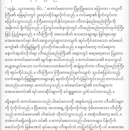
“ ဟွန်း…သူကတော့ ဒါပဲ…” ကောင်မလေးက ပြုံးပြုံးလေး ပြောကာ ၊ ကပ္ပလီ
ကြီး၏ ခြေရင်းတွင် ဒူးတုပ်ထိုင်ချလိုက်သည်..။ ကင်မရာ၏ ရိုက်ကွင်းက
ပြောင်းသွားသည်..။ ကြီးမားတုတ်ခိုင်လှသော လီးတန်မည်းမည်းကြီးကို
အနီးကပ် ရိုက်ပြသည်..။ ပြကွင်းတစ်ခုလုံးတွင် လီးမည်းမည်းတုတ်တုတ်ကြီး
ဖြင့် ပြည့်နေသည်..။ လီးကြီးကို အသေးစိတ် သေသေချာချာ မြင်ရပေရာ
အေးအေးဝင်းမှာ စိတ်အထူးလှုပ်ရှားလာလျက် ဆုပ်ကိုင်ထားသော ခင်မောင်
ကျော်၏ လီးဖြူဖြူကို ဂွင်းတိုက်ပေးမိသည်..။ နောက်တော့ ကင်မရာက
နောက်ဆုတ်လိုက်ရာ လီးမည်းမည်းကြီး၏ အနားတွင် မော့မော့လေး ပြုထား
သော ကောင်မလေး၏ မျက်နှာ ပေါ်လာသည်..။ ကောင်မလေး၏ သေးသွယ်
ပျော့ပျောင်းသော လက်ကလေးတစ်ဖက်ကို ဆန့်ထုတ်ကာ လီးမည်းမည်းကြီး
ကို ဆုပ်ကိုင်သည်..။ လီးကြီးက ကြီးမားမည်းနက်လျက် သွယ်ပြောင်းသည့်
လက်ချောင်းဖြူဖြူလေးများနှင့် ဆုတ်ကိုင်လိုက်ပုံမြင်ကွင်းသည် တကယ်ပင်
အသည်းယားစရာ..ကောင်းလှသည်..။ ခင်မောင်ကျော်၏ လက်များက
အေးအေးဝင်း၏ ရင်သားဆိုင်များကို ခပ်ရွရွလေး ပွတ်သပ်လာသည်..။
ထို့နောက် ကောင်မလေးသည် ပါးစပ်လေးကို အစွမ်းကုန် ဟကာ လီးထိပ်ဖျား
ကို ငုံလိုက်သည်..။ ပြီးတော့ အသာရှေ့သို့တိုးလိုက်ရာ ငုံမိထားသော လီးကြီး
သည် ကောင်မလေး၏ ပါးစပ်ထဲ တိုးဝင်သွားသည်..။ အဆုံးထိတော့ မဝင်..။
တစ်ဝက်မရှိတရှိသာ ဝင်၏..။ ကောင်မလေးသည် ပါးလေးများ ပိန်လိုက်
ဖောင်းလိုက် ဖြစ်အောင် စုပ်ပေးရာ လီးစုတ်သံ တပြွတ်ပြွတ်ကို ပင် အေးအေး