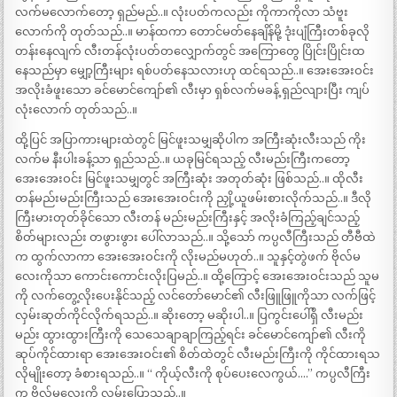
လက်မလောက်တော့ ရှည်မည်..။ လုံးပတ်ကလည်း ကိုကာကိုလာ သံဗူး
လောက်ကို တုတ်သည်..။ မာန်ထကာ တောင်မတ်နေချိန်မို့ ဒုံးပျံကြီးတစ်ခုလို
တန်းနေလျက် လီးတန်လုံးပတ်တလျှောက်တွင် အကြောတွေ ပြိုင်းပြိုင်းထ
နေသည်မှာ မျှော့ကြီးများ ရစ်ပတ်နေသလားဟု ထင်ရသည်..။ အေးအေးဝင်း
အလိုးခံဖူးသော ခင်မောင်ကျော်၏ လီးမှာ ရှစ်လက်မခန့် ရှည်လျားပြီး ကျပ်
လုံးလောက် တုတ်သည်..။
ထို့ပြင် အပြာကားများထဲတွင် မြင်ဖူးသမျှဆိုပါက အကြီးဆုံးလီးသည် ကိုး
လက်မ နီးပါးခန့်သာ ရှည်သည်..။ ယခုမြင်ရသည့် လီးမည်းကြီးကတော့
အေးအေးဝင်း မြင်ဖူးသမျှတွင် အကြီးဆုံး အတုတ်ဆုံး ဖြစ်သည်..။ ထိုလီး
တန်မည်းမည်းကြီးသည် အေးအေးဝင်းကို ညှို့ယူဖမ်းစားလိုက်သည်..။ ဒီလို
ကြီးမားတုတ်ခိုင်သော လီးတန် မည်းမည်းကြီးနှင့် အလိုးခံကြည့်ချင်သည့်
စိတ်များလည်း တဖွားဖွား ပေါ်လာသည်..။ သို့သော် ကပ္ပလီကြီးသည် တီဗီထဲ
က ထွက်လာကာ အေးအေးဝင်းကို လိုးမည်မဟုတ်..။ သူနှင့်တွဲဖက် ဗိုလ်မ
လေးကိုသာ ကောင်းကောင်းလိုးပြမည်..။ ထို့ကြောင့် အေးအေးဝင်းသည် သူမ
ကို လက်တွေ့လိုးပေးနိုင်သည့် လင်တော်မောင်၏ လီးဖြူဖြူကိုသာ လက်ဖြင့်
လှမ်းဆုတ်ကိုင်လိုက်ရသည်..။ ဆိုးတော့ မဆိုးပါ..။ ပြကွင်းပေါ်ရှိ လီးမည်း
မည်း ထွားထွားကြီးကို သေသေချာချာကြည့်ရင်း ခင်မောင်ကျော်၏ လီးကို
ဆုပ်ကိုင်ထားရာ အေးအေးဝင်း၏ စိတ်ထဲတွင် လီးမည်းကြီးကို ကိုင်ထားရသ
လိုမျိုးတော့ ခံစားရသည်..။ “ ကိုယ့်လီးကို စုပ်ပေးလေကွယ်….” ကပ္ပလီကြီး
က ဗိုလ်မလေးကို လှမ်းပြောသည်..။