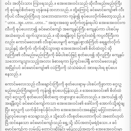
ဝင်း အတိုင်းသား ကြားရသည်..။ အေးအေးဝင်းသည် ထိုလီးမည်းမည်းကြီး
ကို စုပ်ချင်စိတ်တွေ ဟုန်းခနဲ ထလာသည်..။ ထို့ကြောင့် ခင်မောင်ကျော်၏ လီး
ကိုပင် လီးမည်းကြီးဟု သဘောထားကာ ကုန်း၍ စုပ်ပေးလိုက်မိတော့သည်..။
“ ဟား…အူး..ဟား…ဟား…” အထူးအထွေ မတိုက်တွန်းရပါပဲ အေးအေးဝင်းက
လီးကို စုပ်ပေးလာ၍ ခင်မောင်ကျော် အကျေနပ်ကြီး ကျေနပ်ကာ ပါးစပ်မှ
အသံတွေပင် ထွက်သွားသည်..။ ထိုအချိန်တွင် ပြကွင်းထဲရှိ ကပ္ပလီကြီးက
လည်း ကောင်မလေး၏ လီးစုပ်ပေးမှုကို ကျေနပ်စွာအံကြိတ် ရေရွတ်လိုက်
သည်နှင့် အံကိုက် တိုက်ဆိုင်သွားရာ အေးအေးဝင်း၏ စိတ်ထဲတွင် ထို
လူကြီး၏ လီးမည်းမည်းကြီးကို မိမိပါးစပ်ဖြင့် စုတ်ပေး၍ ထိုလူကြီး ကျေနပ်
သဘောကျသွားသည့်အလား ခံစားရကာ ပြကွင်းပေါ်ရှိ ကောင်မလေးနှင့်
အပြိုင်ပင် ခင်မောင်ကျော်၏ ငပဲကြီးကို သဲသဲမဲမဲပင် အားရပါးရ စုပ်ပေး
နေသည်..။
ကောင်မလေးသည် လီးချောင်းကြီးကို စုတ်ပေးရာမှ ပါးစပ်ကိုခွာကာ ဂွေးဥ
မည်းမည်းကြီးများကို ကုန်း၍ စုပ်ပေးပြန်သည်..။ အေးအေးဝင်း၏ စိတ်ထဲ
တွင် ဂွေးဥကို စုတ်ပေးလိုစိတ်တွေ တဖွားဖွား ပေါ်လာသည်..။ အကယ်၍ ထို
အချိန်တွင် ခင်မောင်ကျော်ကသာ အေးအေးဝင်း၏ ခေါင်းကို အောက်သို့ဆွဲချ
ပြီး ဂွေးဥကို ယက်ခိုင်းစုပ်ခိုင်းပါက အေးအေးဝင်းအနေဖြင့် မငြင်းတမ်းပင်
ပြုလုပ်ပေးမှာ သေချာသည်..။ သို့သော် လီးစုတ်ပေးတာကိုပင် အတော်ဟုတ်
ပြီ ထင်နေသော ခင်မောင်ကျော်သည် ရှေ့သို့ သိပ်အတင့်မရဲဝံ့သေး..။ ခင်
မောင်ကျော်က လမ်းပြ တောင်းဆိုခြင်း မပြုသည့်အတွက် အေးအေးဝင်းမှာ