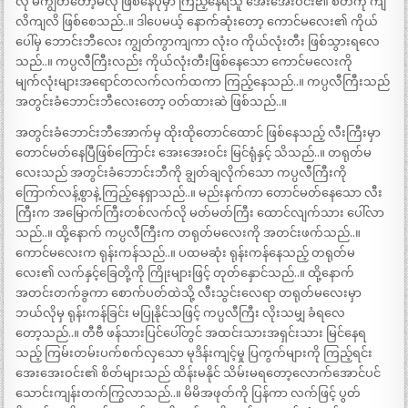
လို မကျွတ်တော့မလို ဖြစ်နေပုံမှာ ကြည့်နေရသူ အေးအေးဝင်း၏ စိတ်ကို ကျ
လိကျလိ ဖြစ်စေသည်..။ ဒါပေမယ့် နောက်ဆုံးတော့ ကောင်မလေး၏ ကိုယ်
ပေါ်မှ ဘောင်းဘီလေး ကျွတ်ကွာကျကာ လုံးဝ ကိုယ်လုံးတီး ဖြစ်သွားရလေ
သည်..။ ကပ္ပလီကြီးလည်း ကိုယ်လုံးတီးဖြစ်နေသော ကောင်မလေးကို
မျက်လုံးများအရောင်တလက်လက်ထကာ ကြည့်နေသည်..။ ကပ္ပလီကြီးသည်
အတွင်းခံဘောင်းဘီလေးတော့ ဝတ်ထားဆဲ ဖြစ်သည်..။
အတွင်းခံဘောင်းဘီအောက်မှ ထိုးထိုတောင်ထောင် ဖြစ်နေသည့် လီးကြီးမှာ
တောင်မတ်နေပြီဖြစ်ကြောင်း အေးအေးဝင်း မြင်ရုံနှင့် သိသည်..။ တရုတ်မ
လေးသည် အတွင်းခံဘောင်းဘီကို ချွတ်ချလိုက်သော ကပ္ပလီကြီးကို
ကြောက်လန့်စွာနဲ့ ကြည့်နေရှာသည်..။ မည်းနက်ကာ တောင်မတ်နေသော လီး
ကြီးက အမြောက်ကြီးတစ်လက်လို မတ်မတ်ကြီး ထောင်လျက်သား ပေါ်လာ
သည်..။ ထို့နောက် ကပ္ပလီကြီးက တရုတ်မလေးကို အတင်းဖက်သည်..။
ကောင်မလေးက ရုန်းကန်သည်..။ ပထမဆုံး ရုန်းကန်နေသည့် တရုတ်မ
လေး၏ လက်နှင့်ခြေတို့ကို ကြိုးများဖြင့် တုတ်နှောင်သည်..။ ထို့နောက်
အတင်းတက်ခွကာ စောက်ပတ်ထဲသို့ လီးသွင်းလေရာ တရုတ်မလေးမှာ
ဘယ်လိုမှ ရုန်းကန်ခြင်း မပြုနိုင်သဖြင့် ကပ္ပလီကြီး လိုးသမျှ ခံရလေ
တော့သည်..။ တီဗီ ဖန်သားပြင်ပေါ်တွင် အထင်းသားအရှင်းသား မြင်နေရ
သည့် ကြမ်းတမ်းပက်စက်လှသော မုဒိန်းကျင့်မှု ပြကွက်များကို ကြည့်ရင်း
အေးအေးဝင်း၏ စိတ်များသည် ထိန်းမနိုင် သိမ်းမရတော့လောက်အောင်ပင်
သောင်းကျန်းတက်ကြွလာသည်..။ မိမိအဖုတ်ကို ပြန်ကာ လက်ဖြင့် ပွတ်