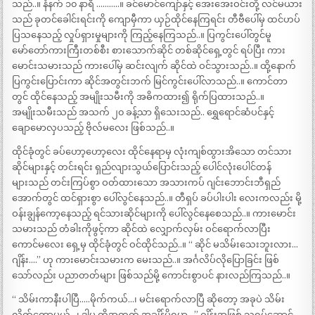
သည်..။ နံနက် ၁၀ နာရီ ………..။ ခင်မောင်ကျော်နှင့် အေးအေးဝင်းတို့ လင်မယား
သည် ခုတင်ခေါင်းရင်းကို ကျောမှီကာ ယှဉ်ထိုင်နေကြရင်း တီဗီပေါ်မှ ထင်ဟပ်
ပြသနေသည့် လှုပ်ရှားမှုများကို ကြည့်နေကြသည်..။ ပြကွင်းပေါ်တွင်မူ
မော်တော်ကားကြီးတစ်စီး စားသောက်ဆိုင် တစ်ဆိုင်ရှေ့တွင် ရပ်ပြီး ကား
မောင်းသမားသည် ကားပေါ်မှ ဆင်းလျက် ဆိုင်ထဲ ဝင်သွားသည်..။ ထို့နောက်
ပြကွင်းပြောင်းကာ ဆိုင်အတွင်းဘက် မြင်ကွင်းပေါ်လာသည်..။ ကောင်တာ
တွင် ထိုင်နေသည့် အမျိုးသမီးကို အဓိကထား၍ ရိုက်ပြထားသည်..။
အမျိုးသမီးသည် အသက် ၂၀ ခန့်သာ ရှိသေးသည်.. ရွှေရောင်ဆံပင်နှင့်
ချောမောလှပသည့် ဗိုလ်မလေး ဖြစ်သည်..။
ထိုင်ခုံတွင် ခပ်ဟော့ဟော့လေး ထိုင်နေရာမှ လုံးကျစ်ထွားအိသော တင်သား
ဆိုင်များနှင့် တင်းရင်း ရှည်လျားသွယ်ပြောင်းသည့် ပေါင်လုံးပေါင်တန်
များသည် တင်းကြပ်စွာ ဝတ်ထားသော အသားကပ် ဂျင်းဘောင်းဘီရှည်
အောက်တွင် ထင်ရှားစွာ ပေါ်လွင်နေသည်..။ တီရှပ် ခပ်ပါးပါး လေးကလည်း မို့
ဝန်းချွန်ကော့နေသည့် ရင်သားဆိုင်များကို ပေါ်လွင်နေစေသည်..။ ကားမောင်း
သမားသည် တံခါးကိုဖွင့်ကာ ဆိုင်ထဲ လျှောက်လှမ်း ဝင်ရောက်လာပြီး
ကောင်မလေး ရှေ့မှ ထိုင်ခုံတွင် ဝင်ထိုင်သည်..။ “ ဆိုင် မသိမ်းသေးဘူးလား…
ဂျိန်း….” ဟု ကားမောင်းသမားက မေးသည်..။ အင်္ဂလိပ်လိုပြောခြင်း ဖြစ်
သော်လည်း ပညာတတ်များ ဖြစ်သည်မို့ ကောင်းစွာပင် နားလည်ကြသည်..။
“ သိမ်းကာနီးပါပြီ…..မိုက်ကယ်…၊ မင်းရောက်လာပြီ ဆိုတော့ အခုပဲ သိမ်း
လိုက်တော့မယ်…၊ ဒါမှ တို့အတွက် အချိန်ပိုရမှာ…” ဂျိန်းအဖြစ် သရုပ်ဆောင်