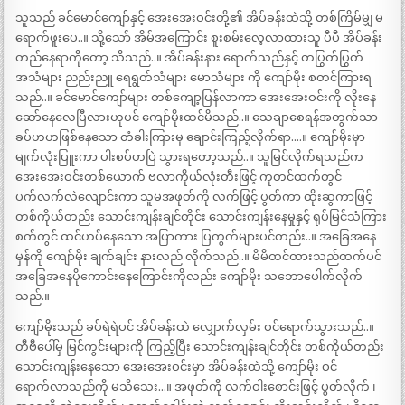
သူသည် ခင်မောင်ကျော်နှင့် အေးအေးဝင်းတို့၏ အိပ်ခန်းထဲသို့ တစ်ကြိမ်မျှ မ
ရောက်ဖူးပေ..။ သို့သော် အိမ်အကြောင်း စူးစမ်းလေ့လာထားသူ ပီပီ အိပ်ခန်း
တည်နေရာကိုတော့ သိသည်..။ အိပ်ခန်းနား ရောက်သည်နှင့် တပြွတ်ပြွတ်
အသံများ ညည်းညူ ရေရွတ်သံများ မောသံများ ကို ကျော်မိုး စတင်ကြားရ
သည်..။ ခင်မောင်ကျော်များ တစ်ကျော့ပြန်လာကာ အေးအေးဝင်းကို လိုးနေ
ဆော်နေလေပြီလားဟုပင် ကျော်မိုးထင်မိသည်..။ သေချာစေရန်အတွက်သာ
ခပ်ဟဟဖြစ်နေသော တံခါးကြားမှ ချောင်းကြည့်လိုက်ရာ….။ ကျော်မိုးမှာ
မျက်လုံးပြူးကာ ပါးစပ်ဟပြဲ သွားရတော့သည်..။ သူမြင်လိုက်ရသည်က
အေးအေးဝင်းတစ်ယောက် ဗလာကိုယ်လုံးတီးဖြင့် ကုတင်ထက်တွင်
ပက်လက်လဲလျောင်းကာ သူမအဖုတ်ကို လက်ဖြင့် ပွတ်ကာ ထိုးဆွကာဖြင့်
တစ်ကိုယ်တည်း သောင်းကျန်းချင်တိုင်း သောင်းကျန်းနေမှုနှင့် ရုပ်မြင်သံကြား
စက်တွင် ထင်ဟပ်နေသော အပြာကား ပြကွက်များပင်တည်း..။ အခြေအနေ
မှန်ကို ကျော်မိုး ချက်ချင်း နားလည် လိုက်သည်..။ မိမိထင်ထားသည်ထက်ပင်
အခြေအနေပိုကောင်းနေကြောင်းကိုလည်း ကျော်မိုး သဘောပေါက်လိုက်
သည်.။
ကျော်မိုးသည် ခပ်ရဲရဲပင် အိပ်ခန်းထဲ လျှောက်လှမ်း ဝင်ရောက်သွားသည်..။
တီဗီပေါ်မှ မြင်ကွင်းများကို ကြည့်ပြီး သောင်းကျန်းချင်တိုင်း တစ်ကိုယ်တည်း
သောင်းကျန်းနေသော အေးအေးဝင်းမှာ အိပ်ခန်းထဲသို့ ကျော်မိုး ဝင်
ရောက်လာသည်ကို မသိသေး…။ အဖုတ်ကို လက်ဝါးစောင်းဖြင့် ပွတ်လိုက် ၊