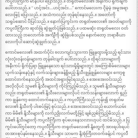
ကပ္ပလီကြီးက မာန်ပါပါ ပြောသည်..။ တရုတ်မလေး၏ အနီးကပ် ရိုက်ချက်
ပေါ်လာသည်..။ “ ဟင့်အင်း….ဟင့်အင်း….” ကောင်မလေးက ငိုမဲ့မဲ့ အမူအရာ
လေးဖြင့် ပြောသည်..။ အသံကလည်း တုန်ရင်နေသည်..။ အတော်ကို
သရုပ်ဆောင် ပီပြင်သည်..။ နောက်ပြကွင်းက တရုတ်မလေး၏ အဝတ်များကို
ကပ္ပလီကြီးက ဆုတ်ဖြဲ ဆွဲချွတ်ပုံဖြစ်သည်..။ ပထမဆုံး တရုတ်မလေး ဝတ်
ထားသည့် ဘလောက်စ် အင်္ကျီကို ဆွဲဖြဲပစ်သည်။ နောက်တော့ ဘရာစီယာ
လေးကိုပါ ဆောင့်ဆွဲချွတ်သည်..။
ကောင်မလေး၏ အထက်ပိုင်း ဗလာကျင်းသွားကာ ဖြူနုထွားမို့သည့် ရင်သား
လုံးလုံးဝန်းဝန်းများက တုန်ခါလျက် ပေါ်လာသည်..။ ထိုရင်သားများကို
အနီးကပ် ရိုက်ပြရာ ဖြူနုနေသော ရင်သားမို့မို့များတွင် အကြောစိမ်လေးများ
ယှက်သန်းနေပုံနှင့် လက်သန်းဖျားခန့်ရှိမည့် နို့သီးချွန်ချွန်လေးများ ကော့စူ
ထောင်တက်နေသည်ကို အထင်အရှားမြင်ရသည်..။ အေးအေးဝင်းသည်
အလိုလိုပင် သူမ၏ နို့သီးများကို ကိုင်ကြည့်မိသည်..။ သူမ၏ နို့သီးများမှာ
လည်း တရုတ်မလေး၏ နို့သီးလေးများလိုပင် လက်သန်းဖျားလောက် ရှည်
ကာ ချွန်ကော့ ထောင်တက်နေသည်..။ ကပ္ပလီကြီးသည် ကုန်း၍ တရုတ်မ
လေး၏ နို့သီးကို ပါးစပ်ဖြင့် စုပ်သည်..။ အေးအေးဝင်းသည် ယောက်ယမ်း
ကာ မိမိ၏ နို့သီးများကို လက်ညှိုးလက်မတို့ဖြင့် ဖျစ်ညှစ်ကြည့်မိသည်..။
မိမိ၏ နို့သီးများကို ကပ္ပလီကြီးက စုပ်ပေးနေသလားဟုပင် ထင်မိသည်..။ ပြ
ကွင်းပေါ်တွင်တော့ ကပ္ပလီကြီးက တရုတ်မလေး၏ နို့တွေကို အားရပါးရပင်
တအားစုပ်နမ်းနေသည်..။ နို့သီးများ သာမက နို့အုံကြီးတဝက်ခန့်ပင် ကပ္ပလီ