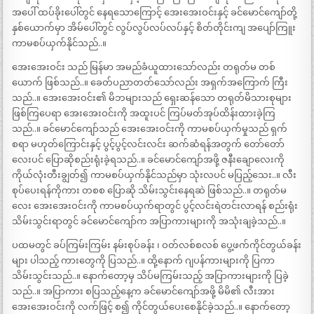
အပေါ် ထပ်ခိုးပေါ်တွင် နေရသောကြောင့် အေးအေးဝင်းနှင့် ခင်မောင်ကျော်တို့
နှစ်ယောက်မှာ အိမ်ပေါ်တွင် လွပ်လွပ်လပ်လပ်နှင့် စိတ်တိုင်းကျ အပျော်ကြူး
ကာမစပ်ယှက်နိုင်သည်..။
အေးအေးဝင်း သည် မြန်မာ အမည်ခံယူထားသော်လည်း တရုတ်မ တစ်
ယောက် ဖြစ်သည်..။ ခေတ်ပညာတတ်သော်လည်း အရှက်အကြောက် ကြီး
သည်..။ အေးအေးဝင်း၏ မိဘများသည် ရှေးဆန်သော တရုတ်မိသားစုများ
ဖြစ်ကြပေရာ အေးအေးဝင်းကို အထူးပင် ကြပ်မတ်အုပ်ထိန်းထားခဲ့ကြ
သည်..။ ခင်မောင်ကျော်သည် အေးအေးဝင်းကို ကာမစပ်ယှက်မှုသည် ရှက်
စရာ မဟုတ်ကြောင်းနှင့် ပွင့်ပွင့်လင်းလင်း ဆက်ဆံရန်အတွက် တော်တော်
လေးပင် ပြောဆိုစည်းရုံးခဲ့ရသည်..။ ခင်မောင်ကျော်အဖို့ ဇနီးချောလေးကို
ကိုယ်လုံးတီးချွတ်၍ ကာမစပ်ယှက်နိုင်သည်မှာ သုံးလပင် မပြည့်သေး..။ လီး
စုပ်ပေးရန်ကိုကား တစစ ပြောဆို သိမ်းသွင်းနေရဆဲ ဖြစ်သည်..။ တရုတ်မ
လေး အေးအေးဝင်းကို ကာမစပ်ယှက်ရာတွင် ပွင့်လင်းရဲတင်းလာရန် စည်းရုံး
သိမ်းသွင်းရာတွင် ခင်မောင်ကျော်က အပြာကားများကို အသုံးချခဲ့သည်..။
ပထမတွင် ခပ်ကြမ်းကြမ်း နမ်းစုပ်ခန်း ၊ ဝတ်လစ်စလစ် ပွေ့ဖက်ကိုင်တွယ်ခန်း
များ ပါသည့် ကားတွေကို ပြသည်..။ ထို့နောက် ဂျပန်ကားများကို ပြကာ
သိမ်းသွင်းသည်..။ နောက်တော့မှ သိပ်မကြမ်းသည့် အပြာကားများကို ပြခဲ့
သည်..။ အပြာကား စပြသည့်နေ့က ခင်မောင်ကျော်အဖို့ မိမိ၏ လီးအား
အေးအေးဝင်းကို လက်ဖြင့် စ၍ ကိုင်တွယ်ပေးစေနိုင်ခဲ့သည်..။ နောက်တော့