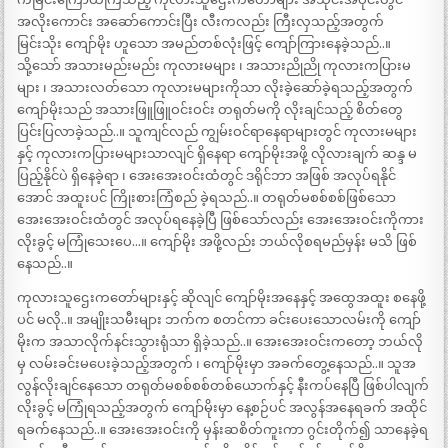
အလိုးကောင်း အဆော်ကောင်းပြီး လီးကလည်း ကြီးလှသည့်အတွက်
မြင်းသိုး ကျော်မိုး ဟူသော အမည်တစ်လုံးဖြင့် ကျော်ကြားနေခဲ့သည်..။
သို့သော် အသားမည်းမည်း ကုလားမများ ၊ အသားညိုညို ကုလားကပြားမ
များ ၊ အသားလတ်သော ကုလားမများကိုသာ လိုးခဲ့ဆော်ခဲ့ရသည့်အတွက်
ကျော်မိုးသည် အသားဖြူဖြူဝင်းဝင်း တရုတ်မကို လိုးချင်သည့် စိတ်တွေ
ပြင်းပြလာခဲ့သည်..။ သူကျင်လည် ကျွမ်းဝင်ရာနေရာများတွင် ကုလားမများ
နှင့် ကုလားကပြားမများသာလျင် ရှိနေရာ ကျော်မိုးအဖို့ လိုလားချက် ဆန္ဒ မ
ပြည့်နိုင်ပဲ ရှိနေခဲ့ရာ ၊ အေးအေးဝင်းထံတွင် ဒရိုင်ဘာ အဖြစ် အလုပ်ရနိုင်
အောင် အထူးပင် ကြိုးစားကြံစည် ခဲ့ရသည်..။ တရုတ်မစစ်စစ်ဖြစ်သော
အေးအေးဝင်းထံတွင် အလုပ်ရနေခဲ့ပြီ ဖြစ်သော်လည်း အေးအေးဝင်းကိုကား
လိုးခွင့် မကြုံသေးပေ…။ ကျော်မိုး အဖို့လည်း ဘယ်လိုစရမည်မှန်း မသိ ဖြစ်
နေသည်..။
ကုလားသူဌေးကတော်များနှင့် ဆိုလျင် ကျော်မိုးအနေနှင့် အထွေအထူး စနေဖို့
ပင် မလို..။ အမျိုးသမီးများ ဘက်က စတင်ကာ ခင်းပေးသောလမ်းကို ကျော်
မိုးက အသာလိုက်နင်းသွားရုံသာ ရှိခဲ့သည်..။ အေးအေးဝင်းကတော့ ဘယ်လို
မှ လမ်းခင်းမပေးခဲ့သည့်အတွက် ၊ ကျော်မိုးမှာ အခက်တွေ့နေသည်..။ သူအ
လွန်လိုးချင်နေသော တရုတ်မစစ်စစ်တစ်ယောက်နှင့် နီးကပ်နေပြီ ဖြစ်ပါလျက်
လိုးခွင့် မကြုံရသည့်အတွက် ကျော်မိုးမှာ နေ့စဉ်ပင် အလွန်အနေရခက် အထိုင်
ရခက်နေသည်..။ အေးအေးဝင်းကို မှန်းဆစိတ်ကူးကာ ဂွင်းတိုက်၍ သာနေခဲ့ရ