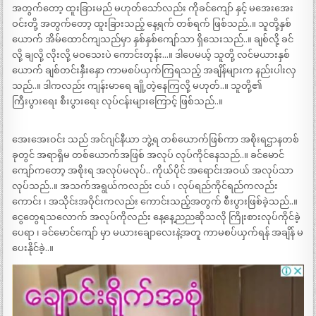
အတွက်တော့ ထူးခြားမည် မဟုတ်သော်လည်း ကိုခင်ကျော် နှင့် မအေးအေး
ဝင်းတို့ အတွက်တော့ ထူးခြားသည့် နေ့ရက် တစ်ရက် ဖြစ်သည်..။ သူတို့နှစ်
ယောက် အိမ်ထောင်ကျသည်မှာ နှစ်နှစ်ကျော်သာ ရှိသေးသည်..။ ချစ်လို့ ခင်
လို့ ချလို့ လိုးလို့ မဝသေးပဲ ကောင်းတုန်း…။ ဒါပေမယ့် သူတို့ လင်မယားနှစ်
ယောက် ချစ်တင်းနှီးနှော ကာမစပ်ယှက်ကြရသည့် အချိန်များက နည်းပါးလှ
သည်..။ ဒါကလည်း ကျန်းမာရေ ချို့တဲ့နေကြလို့ မဟုတ်..။ သူတို့၏
ကြီးပွားရေး စီးပွားရေး လုပ်ငန်းများကြောင့် ဖြစ်သည်..။
အေးအေးဝင်း သည် အင်ဂျင်နီယာ ဘွဲ့ရ တစ်ယောက်ဖြစ်ကာ အစိုးရဌာနတစ်
ခုတွင် အရာရှိမ တစ်ယောက်အဖြစ် အလုပ် လုပ်ကိုင်နေသည်..။ ခင်မောင်
ကျော်ကတော့ အစိုးရ အလုပ်မလုပ်.. ကိုယ်ပိုင် အရောင်းအဝယ် အလုပ်သာ
လုပ်သည်..။ အသက်အရွယ်ကလည်း ငယ် ၊ လုပ်ရည်ကိုင်ရည်ကလည်း
ကောင်း ၊ အသိုင်းအဝိုင်းကလည်း ကောင်းသည့်အတွက် စီးပွားဖြစ်ခဲ့သည်..။
ငွေတွေရသလောက် အလုပ်ကိုလည်း နေ့နေ့ညညဆိုသလို ကြိုးစားလုပ်ကိုင်ခဲ့
ပေရာ ၊ ခင်မောင်ကျော် မှာ မယားချောလေးနဲ့အတူ ကာမစပ်ယှက်ရန် အချိန် မ
ပေးနိုင်ခဲ့..။