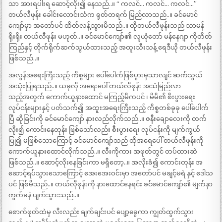
သာ အားရပါးရ ဆောင့်လိုး၍ နေသည်..။ “ ကလင်… ကလင်… ကလင်…”
တယ်လီဖုန်း ခေါင်းလောင်းသံက ရုတ်တရက် မြည်လာသည်..။ ခင်မောင်
ကျော်မှာ အတော်ပင် ထိတ်လန့်သွားမိသည်..။ ထိုတယ်လီဖုန်းသည် သာမန်
ရိုးရိုး တယ်လီဖုန်း မဟုတ်..။ ခင်မောင်ကျော်၏ လူယုံတော် မန်နေဂျာ ကိုတိတ်
ကြည်နှင့် တိုက်ရိုက်ဆက်သွယ်ထားသည့် အထူးသီးသန့် ရေဒီယို တယ်လီဖုန်း
ဖြစ်သည်..။
အလွန်အရေးကြီးသည့် ကိစ္စများ ပေါ်ပေါက်ဖြစ်ပွားမှသာလျင် ဆက်သွယ်
အသုံးပြုရသည်..။ ယခုလို အရေးပေါ် တယ်လီဖုန်း အသံမြည်လာ
သည့်အတွက် ကောက်ယူနားထောင် မကြည့်မီကပင် ၊ မိမိ၏ စီးပွားရေး
လုပ်ငန်းများနှင့် ပတ်သက်၍ အထူးအရေးကြီးသည့် ကိစ္စတစ်ခုခု ပေါ်ပေါက်
ပြီ ဆိုခြင်းကို ခင်မောင်ကျော် နားလည်လိုက်သည်..။ ဇနီးချောလေးကို တက်
လိုး၍ ကောင်းနေတုန်း ဖြစ်သော်လည်း စီးပွားရေး လုပ်ငန်းကို မျက်ကွယ်
ပြု၍ မဖြစ်သောကြောင့် ခင်မောင်ကျော်သည် ထိုအရေပေါ် တယ်လီဖုန်းကို
ကောက်ယူနားထောင်လိုက်သည်..။ လီးကိုကား အဖုတ်တွင် တပ်ထားဆဲ
ဖြစ်သည်..။ ဆောင့်လိုးနေခြင်းကာ မရှိတော့..။ အလိုးခံ၍ ကောင်းတုန်း အ
ဆောင့်ရပ်သွားသောကြောင့် အေးအေးဝင်းမှာ အတော်ပင် မချင့်မရဲ နှင့် ဒေါသ
ပင် ဖြစ်မိသည်..။ တယ်လီုဖုန်းကို နားထောင်နေရင်း ခင်မောင်ကျော်၏ မျက်နှာ
ကွက်ခနဲ ပျက်သွားသည်..။
စောက်ဖုတ်ထဲမှ လီးလည်း ချက်ချင်းပင် ပျော့ခွေကာ ကျွတ်ထွက်သွား