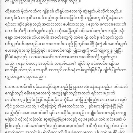
တဖြည်းဖြည်းချင်း ရွေ့လျားကာ ရိုက်ပြသည်..။
ထို့နောက် မိုက်ကယ်က ဂျိန်း၏ တီရှပ်ကလေးကို ဆွဲချွတ်ပစ်လိုက်သည်..။
အတွင်းခံ ဘရာစီယာပင် စည်းနှောင်ထားခြင်း မရှိသည့်အတွက် မို့ဝန်းသော
ရင်သားဆိုင်နှစ်ခုသည် အထင်းသား ပေါ်လာသည်..။ နောက် ကောင်မလေး၏
ဘောင်းဘီကို ဆက်ချွတ်သည်..။ ထိုအချိန်တွင် ခင်မောင်ကျော်ကလည်း ဇနီး
ချော ကလေး၏ ကိုယ်ပေါ်မှ အဝတ်တွေကို တစ်ခုပြီး တစ်ခု ခပ်သွက်သွက်
ပင် ချွတ်ပစ်နေသည်..။ အေးအေးဝင်းသည် ပြကွင်းပေါ်ရှိ စုံတွဲ၏ အဝတ်ချွတ်
ပေးနေပုံများကို ကြည့်ရင်း ခင်မောင်ကျော် ပြုသမျှကို မသိကျိုးကျွန် ပြုပြီး
ငြိမ်ခံနေသည်..။ အေးအေးဝင်း ဝတ်ထားသော အပေါ်အင်္ကျီ ကျွတ်သွား
သည်..။ နောက်တော့ အတွင်းခံ ဘရာစီယာ၏ ချိတ်ကို ခင်မောင်ကျော်က
ဆက်ဖြုတ်သည်..။ ဘရာစီယာသည် ထစ်ခနဲ တစ်ချက်ဖြစ်ပြီး ချိတ်ပြုတ်ကာ
ကျွတ်ကွာကျသွားသည်..။
အေးအေးဝင်း၏ ရင်သားဆိုင်များသည် ဖြူနုကာ လုံးဝန်းနေသည်..။ ခင်မောင်
ကျော်သည် ဇနီးချောလေးကို အလွန်ချစ်သည့်အတွက် ရင်သားများကို
ဘယ်တော့မှ ကြမ်းကြမ်းရမ်းရမ်း မကိုင်…။ ခပ်ဖြည်းဖြည်းသာသာလေး အုပ်
ကိုင် ပွတ်သပ်သည်..။ ထို့ကြောင့် အိမ်ထောင်သက် ၂ နှစ်ကျော်ကြာခဲ့ပြီ ဖြစ်
သည့်တိုင် အေးအေးဝင်း၏ ရင်သားဆိုင်များသည် အပျိုစင်ဘဝကနှင့် ဘာမျှ
မခြားပဲ လုံးလုံးဝန်းဝန်း ဆူဆူဖြိုးဖြိုးလေးနှင့် လှပနေဆဲ..။ တင်းရင်းနေဆဲ ပဲ
ဖြစ်သည်..။ ခင်မောင်ကျော်သည် အေးအေးဝင်း၏ ထမီကို ဆက်ချွတ်သည်..။
နောက်တော့ အတွင်းခံ ပင်တီလေးကိုပါ ချန်မထားတော့..။ ပြကွင်းပေါ်ရှိ ဗိုလ်