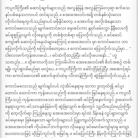
ကပ္ပလီကြီး၏ ဆောင့်ချက်များသည် အလွန်မြန် အလွန်ကြမ်းလှရာ စက်သေ
နပ်ပစ်နေသလားပင် ထင်ရသည်..။ အေးအေးဝင်းအဖို့ တစ်နှစ်သုံးလေး
လိုက်လံရေတွက်သည်မှာပင် မမှီနိုင်တော့..။ အောက်မှ အလိုးခံနေသော
ကောင်မလေးသည် မျက်တောင်လေး မှေးစင်းကာ နှုတ်ခမ်းလွှာ နီနီလေးကို
ခပ်စူစူပြုလျက် လိုးနေသူကို တစ်စုံတစ်ရာ ပြောလိုက်သည်..။ ခင်မောင်
ကျော်၏ ဆောင့်လိုးနေသံများကြောင့် အေးအေးဝင်း မှာ ကောင်မလေး ဘာ
ပြောလိုက်သည်ကို မကြားမိတော့ပေ..။ ကောင်မလေး ပြောလိုက်သည်မှာ … “
ငါလေးဖက်ကုန်းပေးမယ်…၊ ဖင်ထဲကိုထည့်ပြီး ဖင်လိုးပေးနော်….” ဟူ
သတည်း…..။ ထိုစကားကိုသာ ကြားမိပါက အေးအေးဝင်း၏ စိတ်အစဉ် တစ်
မျိုး လှုပ်ရှားမိမည်မှာ မလွဲပေ..။ ကပ္ပလီကြီးက ခေါင်းငြိမ့်ပြပြီး အဆောင့်ရပ်
ကာ ကောင်မလေး၏ စောက်ဖုတ်ထဲမှ လီးတန်ကြီးကို ဆွဲဖြုတ်လိုက်သည်..။
ကောင်မလေးသည် ချက်ချင်းပင် လှဲအိပ်နေရာမှ ထကာ ဒူးတုတ်၍ ဖင်ပူး
တောင်း ထောင်ကာ ကုန်းပေးသည်ကို အေးအေးဝင်း မြင်နေရသည်..။ ကပ္ပလီ
ကြီးသည် ကုန်းပေးထားသော ကောင်မလေး၏ ဖင်ကြီးနောက်တွင် ဒူးထောက်
နေရာယူကာ ဖင်သားနှစ်ခြမ်းကို ဆွဲဖြဲလျက် စအိုဝတွင် သူ့လီးမည်းမည်းကြီး
ကို တေ့လိုက်ရာ ကြည့်နေသူ အေးအေးဝင်းမှာ ရင်ထဲ ဒိန်းခနဲ လှုပ်ရှားလျက်
ခပ်မှေးမှေး ဖြစ်နေသော မျက်လုံးများပင် ပြူးကျယ်ဝိုင်းစက်သွားသည်..။
အေးအေးဝင်း၏ ကိုယ်ပေါ် တက်ခွကာ လိုးနေသူ ခင်မောင်ကျော်မှာမူ ကျော
ပေးထားသဖြင့် ထိုမြင်ကွင်းကို မမြင်ရ..။ ဖင်ပြောင်ကြီး နိမ့်လိုက်ကြွလိုက်ဖြင့်