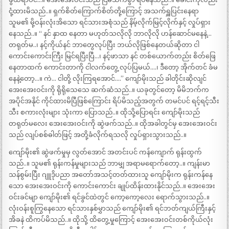
ငုံ့ထားမိသည်..။ ရှက်စိတ်ကြောက်စိတ်တို့ကြောင့် အသက်ရှူပြင်းနေရာ
သူမ၏ မို့ဝန်းလုံးအိသော ရင်သားအစုံသည် နိမ့်လိုက်မြင့်လိုက်နှင့် လှုပ်ရှား
နေသည်..။ “ နင် နှာထ နေတာ မဟုတ်သလိုလို ဘာလိုလို ဟန်ဆောင်မနေနဲ့…
တရုတ်မ..၊ နင့်ကိုယ်နင် ဘာတွေလုပ်ပြီး ဘယ်လိုဖြစ်နေတယ်ဆိုတာ ငါ
ကောင်းကောင်းကြီး မြင်ရပြီးပြီ…၊ နင့်ဖာသာ နင် တစ်ယောက်တည်း စိတ်ဖြေ
နေတာထက် ကောင်းတာကို ငါလက်တွေ့ လုပ်ပြမယ်….၊ ဒီတော့ အိုက်တင် ခံမ
နေနဲ့တော့…။ ကဲ… ငါတို့ လိုးကြရအောင်….” ကျော်မိုးသည် ခါတိုင်းဆိုလျင်
အေးအေးဝင်းကို ရိုရိုသေသေ ဆက်ဆံသည်..။ ယခုတွင်တော့ မိမိဘက်က
အပိုင်အနိုင် ကိုင်ထားမိပြီဖြစ်ကြောင်း ရိပ်မိသည့်အတွက် တမင်ပင် ရင့်ရင့်သီး
သီး စကားလုံးများ သုံးကာ ပြောသည်..။ ထိုသို့ပြောရင်း ကျော်မိုးသည်
တရုတ်မလေး အေးအေးဝင်းကို ဆွဲဖက်သည်..။ ထိုအခါတွင်မှ အေးအေးဝင်း
သည် လျပ်စစ်ဓါတ်ဖြင့် အတို့ခံလိုက်ရသလို လှုပ်ရှားသွားသည်..။
ကျော်မိုး၏ ဆွဲဖက်မှုမှ လွတ်အောင် အတင်းပင် ကန်ကျောက် ရုန်းထွက်
သည်..။ သူမ၏ ရုန်းကန်မှုများသည် ဘာမျှ အရာမရောက်တော့..။ ကျန်းမာ
သန်စွမ်းပြီး ဂျူဒိုပညာ အတော်အသင့်တတ်ထားသူ ကျော်မိုးက ရုန်းကန်နေ
သော အေးအေးဝင်းကို ကောင်းကောင်း ချုပ်ထိန်းထားနိုင်သည်..။ အေးအေး
ဝင်းခင်မျာ ကျော်မိုး၏ ရင်ခွင်ထဲတွင် ကော့ကော့လေး ရောက်သွားသည်..။
လုံးဝန်းစူကြွနေသော ရင်သားနှစ်မွှာသည် ကျော်မိုး၏ ရင်ဘတ်ကျယ်ကြီးနှင့်
အိခနဲ ထိကပ်မိသည်..။ ထိုသို့ ထိတွေ့မှုကြောင့် အေးအေးဝင်းတစ်ကိုယ်လုံး