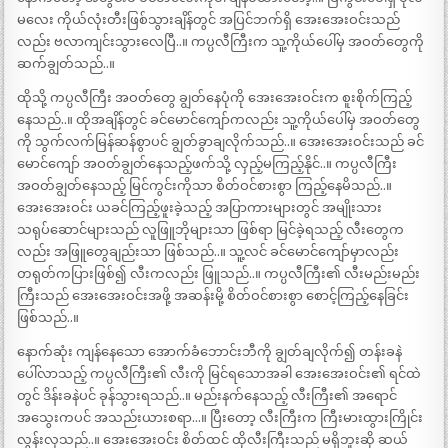
မလေး ကိုယ်လုံးတီးဖြစ်သွားချိန်တွင် အပြင်ဘက်ရှိ အေးအေးဝင်းသည်
လည်း ဗလာကျင်းသွားလေပြီ..။ ကပ္ပလီကြီးက သူ့ကိုယ်ပေါ်မှ အဝတ်တွေကို
ဆက်ချွတ်သည်..။
ထိုသို့ ကပ္ပလီကြီး အဝတ်တွေ ချွတ်နေပုံကို အေးအေးဝင်းက စူးစိုက်ကြည့်
နေသည်..။ ထိုအချိန်တွင် ခင်မောင်ကျော်ကလည်း သူ့ကိုယ်ပေါ်မှ အဝတ်တွေ
ကို သွက်လက်မြန်ဆန်စွာပင် ချွတ်ခွာချလိုက်သည်..။ အေးအေးဝင်းသည် ခင်
မောင်ကျော် အဝတ်ချွတ်နေသည့်ဖက်သို့ လှည့်မကြည့်နိုင်..။ ကပ္ပလီကြီး
အဝတ်ချွတ်နေသည့် မြင်ကွင်းကိုသာ စိတ်ဝင်စားစွာ ကြည့်နေမိသည်..။
အေးအေးဝင်း ယခင်ကြည့်ဖူးခဲ့သည့် အပြာကားများတွင် အမျိုးသား
သရုပ်ဆောင်များသည် လူဖြူဘိုများသာ ဖြစ်ရာ မြင်ခဲ့ရသည့် လီးတွေက
လည်း အဖြူတွေချည်းသာ ဖြစ်သည်..။ သူ့လင် ခင်မောင်ကျော်မှာလည်း
တရုတ်ကပြားဖြစ်၍ လီးကလည်း ဖြူသည်..။ ကပ္ပလီကြီး၏ လီးမည်းမည်း
ကြီးသည် အေးအေးဝင်းအဖို့ အဆန်းမို့ စိတ်ဝင်စားစွာ စောင့်ကြည့်နေခြင်း
ဖြစ်သည်..။
နောက်ဆုံး ကျန်နေသော အောက်ခံဘောင်းဘီကို ချွတ်ချလိုက်၍ တန်းခနဲ
ပေါ်လာသည့် ကပ္ပလီကြီး၏ လီးကို မြင်ရသောအခါ အေးအေးဝင်း၏ ရင်ထဲ
တွင် ဒိန်းခနဲပင် ခုန်သွားရသည်..။ မည်းနက်နေသည့် လီးကြီး၏ အရောင်
အသွေးကပင် အသည်းယားစရာ…။ ပြီးတော့ လီးကြီးက ကြီးမားထွားကြိုင်း
လွန်းလှသည်..။ အေးအေးဝင်း စိတ်ထင် ထိုလီးကြီးသည် မရှိဘူးဆို ဆယ်