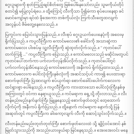
ဂွေးဥများကို စုတ်ကြည့်ချင်စိတ်တွေ ဖြစ်ပေါ်နေသော်လည်း သူမကိုယ်တိုင်
စတင်၍ မပြုလုပ်ရဲပေ..။ ထို့ကြောင့် လီးကိုသာ ပို၍မဲကာ စုပ်ပေးနေရာ ခင်
မောင်ကျော်မှာ ရင်ထဲ ဖိုအေးကာ တစ်ကိုယ်လုံး ကြက်သီးတွေထလျက်
အလွန်ပင် ဇိမ်တွေ့နေလေသည်..။
ပြကွင်းက ပြောင်းသွားပြန်သည်..။ လီးစုပ် ဂွေးဥယက်ပေးနေပုံကို အဝေးမှ
ရိုက်ပြသည်..။ ကပ္ပလီကြီးက ကောင်မလေး၏ ခေါင်းကို အသာဆွဲကာ
ကောင်မလေး ပါးစပ်မှ သူ့လီးကြီးကို ဆွဲထုတ်လိုက်သည်..။ “ ကုတင်ပေါ်
တက်ကြစို့ …” ကပ္ပလီကြီးက ပြောသည်..။ ကောင်မလေးသည် မဆိုင်းမတွပင်
ကုတင်ပေါ် တက်ကာ ပက်လက်လှန်အိပ်လိုက်သည်..။ ကုတင်ပေါ်တွင်
ပက်လက်လှန်အိပ်နေသည့် ကောင်မလေးကို အနီးကပ် ရိုက်ပြထားသည်..။
ကောင်မလေးက ပေါင်လုံးကြီးနှစ်လုံးကို အဆင်သင့်ပင် ကား၍ ပေးထားရာ
စောက်ဖုတ်ကြီး ပြဲအာလျက် စပ်ယှက်ရာ စောက်ခေါင်းပေါက်ကလေးက
ထင်ရှားစွာ ပေါ်နေသည်..။ ကပ္ပလီကြီးက ကားထားသော ပေါင်လုံးကြီးနှစ်ခု
အကြားတွင် ဝင်ကာ နေရာယူသည်..။ ကင်မရာက ရှေ့သို့ တိုးလာသည်..။ လီး
တန်မည်းမည်းနက်နက်ကြီး ဖြူနုနေသည့် စောက်ဖုတ်ဝတွင် တေ့ထောက်
လိုက်ပုံကို အနီးကပ် ရိုက်ပြသည်..။ ထို့နောက် ကင်မရာက နောက်သို့ ပြန်
အဆုတ်တွင် ကပ္ပလီကြီးက ခါးကော့လျက် လီးကို ဆောင့်သွင်းလိုက်သည်..။
လီးတန်မည်းမည်းတုတ်တုတ်ကြီး စောက်ဖုတ်လေးထဲ သို့ ချိုင့်ဝင်အောင် နစ်
မြုတ်သွားသည်ကို အသည်းယားဖွယ်ရာ မြင်နေရသည်..။ အေးအေးဝင်း မနေ