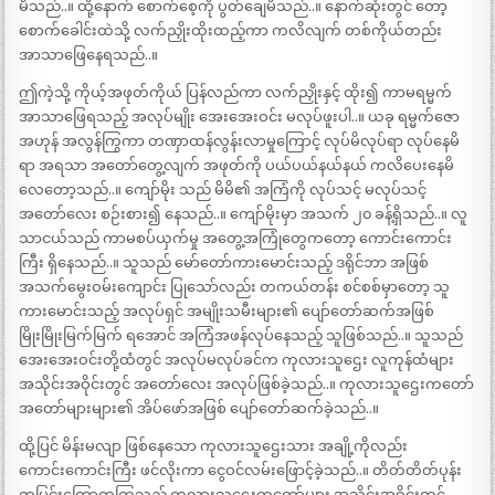
မိသည်..။ ထို့နောက် စောက်စေ့ကို ပွတ်ချေမိသည်..။ နောက်ဆုံးတွင် တော့
စောက်ခေါင်းထဲသို့ လက်ညှိုးထိုးထည့်ကာ ကလိလျက် တစ်ကိုယ်တည်း
အာသာဖြေနေရသည်..။
ဤကဲ့သို့ ကိုယ့်အဖုတ်ကိုယ် ပြန်လည်ကာ လက်ညှိုးနှင့် ထိုး၍ ကာမရမ္မက်
အာသာဖြေရသည့် အလုပ်မျိုး အေးအေးဝင်း မလုပ်ဖူးပါ..။ ယခု ရမ္မက်ဇော
အဟုန် အလွန်ကြွကာ တဏှာထန်လွန်းလာမှုကြောင့် လုပ်မိလုပ်ရာ လုပ်နေမိ
ရာ အရသာ အတော်တွေ့လျက် အဖုတ်ကို ပယ်ပယ်နယ်နယ် ကလိပေးနေမိ
လေတော့သည်..။ ကျော်မိုး သည် မိမိ၏ အကြံကို လုပ်သင့် မလုပ်သင့်
အတော်လေး စဉ်းစား၍ နေသည်..။ ကျော်မိုးမှာ အသက် ၂၀ ခန့်ရှိသည်..။ လူ
သာငယ်သည် ကာမစပ်ယှက်မှု အတွေ့အကြုံတွေကတော့ ကောင်းကောင်း
ကြီး ရှိနေသည်..။ သူသည် မော်တော်ကားမောင်းသည့် ဒရိုင်ဘာ အဖြစ်
အသက်မွေးဝမ်းကျောင်း ပြုသော်လည်း တကယ်တန်း စင်စစ်မှာတော့ သူ
ကားမောင်းသည့် အလုပ်ရှင် အမျိုးသမီးများ၏ ပျော်တော်ဆက်အဖြစ်
မြိုးမြိုးမြက်မြက် ရအောင် အကြံအဖန်လုပ်နေသည့် သူဖြစ်သည်..။ သူသည်
အေးအေးဝင်းတို့ထံတွင် အလုပ်မလုပ်ခင်က ကုလားသူဌေး လူကုန်ထံများ
အသိုင်းအဝိုင်းတွင် အတော်လေး အလုပ်ဖြစ်ခဲ့သည်..။ ကုလားသူဌေးကတော်
အတော်များများ၏ အိပ်ဖော်အဖြစ် ပျော်တော်ဆက်ခဲ့သည်..။
ထို့ပြင် မိန်းမလျာ ဖြစ်နေသော ကုလားသူဌေးသား အချို့ကိုလည်း
ကောင်းကောင်းကြီး ဖင်လိုးကာ ငွေဝင်လမ်းဖြောင့်ခဲ့သည်..။ တိတ်တိတ်ပုန်း
ကမြင်းကြောထကြသည့် ကုလားသူဌေးကတော်များ အသိုင်းအဝိုင်းတွင်