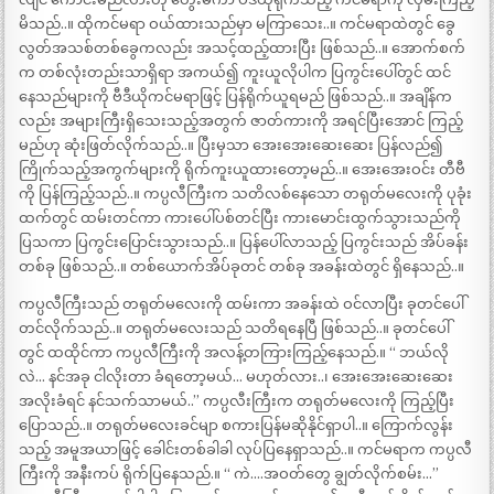
မိသည်..။ ထိုကင်မရာ ဝယ်ထားသည်မှာ မကြာသေး..။ ကင်မရာထဲတွင် ခွေ
လွတ်အသစ်တစ်ခွေကလည်း အသင့်ထည့်ထားပြီး ဖြစ်သည်..။ အောက်စက်
က တစ်လုံးတည်းသာရှိရာ အကယ်၍ ကူးယူလိုပါက ပြကွင်းပေါ်တွင် ထင်
နေသည်များကို ဗီဒီယိုကင်မရာဖြင့် ပြန်ရိုက်ယူရမည် ဖြစ်သည်..။ အချိန်က
လည်း အများကြီးရှိသေးသည့်အတွက် ဇာတ်ကားကို အရင်ပြီးအောင် ကြည့်
မည်ဟု ဆုံးဖြတ်လိုက်သည်..။ ပြီးမှသာ အေးအေးဆေးဆေး ပြန်လည်၍
ကြိုက်သည့်အကွက်များကို ရိုက်ကူးယူထားတော့မည်..။ အေးအေးဝင်း တီဗီ
ကို ပြန်ကြည့်သည်..။ ကပ္ပလီကြီးက သတိလစ်နေသော တရုတ်မလေးကို ပုခုံး
ထက်တွင် ထမ်းတင်ကာ ကားပေါ်ပစ်တင်ပြီး ကားမောင်းထွက်သွားသည်ကို
ပြသကာ ပြကွင်းပြောင်းသွားသည်..။ ပြန်ပေါ်လာသည့် ပြကွင်းသည် အိပ်ခန်း
တစ်ခု ဖြစ်သည်..။ တစ်ယောက်အိပ်ခုတင် တစ်ခု အခန်းထဲတွင် ရှိနေသည်..။
ကပ္ပလီကြီးသည် တရုတ်မလေးကို ထမ်းကာ အခန်းထဲ ဝင်လာပြီး ခုတင်ပေါ်
တင်လိုက်သည်..။ တရုတ်မလေးသည် သတိရနေပြီ ဖြစ်သည်..။ ခုတင်ပေါ်
တွင် ထထိုင်ကာ ကပ္ပလီကြီးကို အလန့်တကြားကြည့်နေသည်.။ “ ဘယ်လို
လဲ… နင်အခု ငါလိုးတာ ခံရတော့မယ်… မဟုတ်လား..၊ အေးအေးဆေးဆေး
အလိုးခံရင် နင်သက်သာမယ်..” ကပ္ပလီးကြီးက တရုတ်မလေးကို ကြည့်ပြီး
ပြောသည်..။ တရုတ်မလေးခင်မျာ စကားပြန်မဆိုနိုင်ရှာပါ..။ ကြောက်လွန်း
သည့် အမူအယာဖြင့် ခေါင်းတစ်ခါခါ လုပ်ပြနေရှာသည်..။ ကင်မရာက ကပ္ပလီ
ကြီးကို အနီးကပ် ရိုက်ပြနေသည်.။ “ ကဲ….အဝတ်တွေ ချွတ်လိုက်စမ်း…”