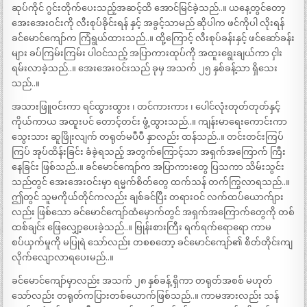
ဆုပ်ကိုင် ဂွင်းတိုက်ပေးသည့်အဆင့်ထိ အောင်မြင်ခဲ့သည်..။ ယနေ့တွင်တော့
အေးအေးဝင်းကို လီးစုပ်ခိုင်းရန် နှင့် အခွင့်သာမည် ဆိုပါက ဖင်ကိုပါ လိုးရန်
ခင်မောင်ကျော်က ကြံရွယ်ထားသည်..။ ထို့ကြောင့် လီးစုပ်ခန်းနှင့် ဖင်ဆော်ခန်း
များ ခပ်ကြမ်းကြမ်း ပါဝင်သည့် အပြာကားထုပ်ကို အထူးရွေးချယ်ကာ ငှါး
ရမ်းလာခဲ့သည်..။ အေးအေးဝင်းသည် ခုမှ အသက် ၂၅ နှစ်ခန့်သာ ရှိသေး
သည်..။
အသားဖြူဝင်းကာ ရင်ထွားထွား ၊ တင်ကားကား ၊ ပေါင်လုံးတုတ်တုတ်နှင့်
ကိုယ်ကာယ အထူးပင် တောင့်တင်း ဖွံ့ထွားသည်..။ ကျန်းမာရေးကောင်းကာ
သွေးသား ဆူဖြိုးလျက် တရုတ်မပီပီ နှာလည်း ထန်သည်..။ တင်းတင်းကြပ်
ကြပ် အုပ်ထိန်းခြင်း ခံခဲ့ရသည့် အတွက်ကြောင့်သာ အရှက်အကြောက် ကြီး
နေခြင်း ဖြစ်သည်..။ ခင်မောင်ကျော်က အပြာကားတွေ ပြသကာ သိမ်းသွင်း
သည်တွင် အေးအေးဝင်းမှာ ရမ္မက်စိတ်တွေ ထက်သန် တက်ကြွလာရသည်..။
ဤတွင် သူမကိုယ်တိုင်ကလည်း ချစ်ခင်ပြီး တရားဝင် လက်ထပ်ယောက်ျား
လည်း ဖြစ်သော ခင်မောင်ကျော်ထံမှောက်တွင် အရှက်အကြောက်တွေကို တစ်
ထစ်ချင်း ဖြေလျှော့ပေးခဲ့သည်..။ ဗြုန်းစားကြီး ရက်ရက်ရောရော ကာမ
စပ်ယှက်မှုကို မပြုရဲ သော်လည်း တစစတော့ ခင်မောင်ကျော်၏ စိတ်တိုင်းကျ
လိုက်လျောလာရပေးမည်..။
ခင်မောင်ကျော်မှာလည်း အသက် ၂၈ နှစ်ခန့် ရှိကာ တရုတ်အစစ် မဟုတ်
သော်လည်း တရုတ်ကပြားတစ်ယောက်ဖြစ်သည်..။ ကာမအားလည်း သန်