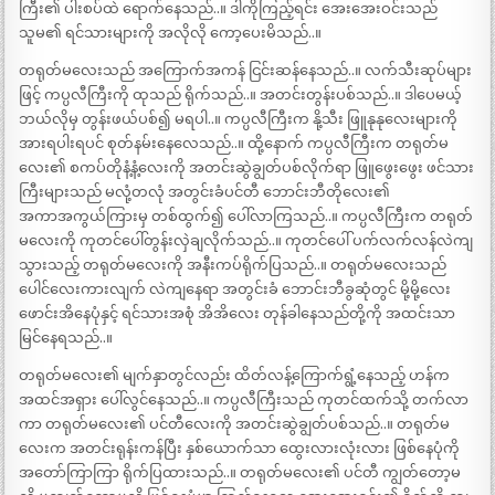
ကြီး၏ ပါးစပ်ထဲ ရောက်နေသည်..။ ဒါကိုကြည့်ရင်း အေးအေးဝင်းသည်
သူမ၏ ရင်သားများကို အလိုလို ကော့ပေးမိသည်..။
တရုတ်မလေးသည် အကြောက်အကန် ငြင်းဆန်နေသည်..။ လက်သီးဆုပ်များ
ဖြင့် ကပ္ပလီကြီးကို ထုသည် ရိုက်သည်..။ အတင်းတွန်းပစ်သည်..။ ဒါပေမယ့်
ဘယ်လိုမှ တွန်းဖယ်ပစ်၍ မရပါ..။ ကပ္ပလီကြီးက နို့သီး ဖြူနုနုလေးများကို
အားရပါးရပင် စုတ်နမ်းနေလေသည်..။ ထို့နောက် ကပ္ပလီကြီးက တရုတ်မ
လေး၏ စကပ်တိုနံ့နံ့လေးကို အတင်းဆွဲချွတ်ပစ်လိုက်ရာ ဖြူဖွေးဖွေး ဖင်သား
ကြီးများသည် မလုံ့တလုံ အတွင်းခံပင်တီ ဘောင်းဘီတိုလေး၏
အကာအကွယ်ကြားမှ တစ်ထွက်၍ ပေါ်လာကြသည်..။ ကပ္ပလီကြီးက တရုတ်
မလေးကို ကုတင်ပေါ်တွန်းလှဲချလိုက်သည်..။ ကုတင်ပေါ် ပက်လက်လန်လဲကျ
သွားသည့် တရုတ်မလေးကို အနီးကပ်ရိုက်ပြသည်..။ တရုတ်မလေးသည်
ပေါင်လေးကားလျက် လဲကျနေရာ အတွင်းခံ ဘောင်းဘီခွဆုံတွင် မို့မို့လေး
ဖောင်းအိနေပုံနှင့် ရင်သားအစုံ အိအိလေး တုန်ခါနေသည်တို့ကို အထင်းသာ
မြင်နေရသည်..။
တရုတ်မလေး၏ မျက်နှာတွင်လည်း ထိတ်လန့်ကြောက်ရွံ့နေသည့် ဟန်က
အထင်အရှား ပေါ်လွင်နေသည်..။ ကပ္ပလီကြီးသည် ကုတင်ထက်သို့ တက်လာ
ကာ တရုတ်မလေး၏ ပင်တီလေးကို အတင်းဆွဲချွတ်ပစ်သည်..။ တရုတ်မ
လေးက အတင်းရုန်းကန်ပြီး နှစ်ယောက်သာ ထွေးလားလုံးလား ဖြစ်နေပုံကို
အတော်ကြာကြာ ရိုက်ပြထားသည်..။ တရုတ်မလေး၏ ပင်တီ ကျွတ်တော့မ