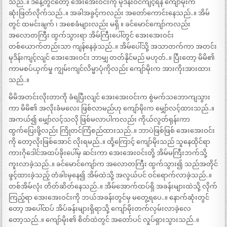
သည်..။ ဒီနေ့တွင်တော့ အေးအေးဝင်းကို မုဒိန်းဝင်ကျင့်ရန် ကျော်မိုးက
ဆုံးဖြတ်လိုက်သည်..။ အခါအခွင့်ကလည်း အတော်ကောင်းနေသည်..။ အိမ်
တွင် ထမင်းချက် ၊ အစေခံများလည်း မရှိ ။ ခင်မောင်ကျော်ကလည်း
အလောတကြီး ထွက်သွားရာ အိမ်ကြီးပေါ်တွင် အေးအေးဝင်း
တစ်ယောက်တည်းသာ ကျန်နေခဲ့သည်..။ အိမ်ပေါ်သို့ အသာတက်ကာ အတင်း
မုဒိန်းကျင့်လျင် အေးအေးဝင်း ဘာမျှ တတ်နိုင်မည် မဟုတ်..။ ပြီးတော့ မိမိ၏
ကာမစပ်ယှက်မှု ကျွမ်းကျင်လိမ္မာပုံကိုလည်း ကျော်မိုးက အားကိုးအားထား
သည်..။
မိမိအတင်းလိုးတာကို ခံရပြီးလျင် အေးအေးဝင်းက စွဲမက်သဘောကျသွား
ကာ မိမိ၏ အလိုးခံမလေး ဖြစ်လာမည်ဟု ကျော်မိုးက မျှော်လင့်ထားသည်..။
အကယ်၍ မျှော်လင့်သလို ဖြစ်မလာပါကလည်း ကိုယ်လွတ်ရုန်းကာ
ထွက်ပြေးဖို့လည်း ကြိုတင်ကြံစည်ထားသည်..။ ဘာပဲဖြစ်ဖြစ် အေးအေးဝင်း
ကို တော့လိုးဖြစ်အောင် လိုးရမည်..။ ထို့ကြောင့် ကျော်မိုးသည် သူနေထိုင်ရာ
ကားဂိုဒေါင်အထပ်ခိုးပေါ်မှ ဆင်းကာ အေးအေးဝင်းတို့ အိမ်မကြီးဘက်သို့
ကူးလာခဲ့သည်..။ ခင်မောင်ကျော်က အလောတကြီး ထွက်သွား၍ သည်အတိုင်
ဖွင့်ထားခဲ့သည့် တံခါးမှနေ၍ အိမ်ထဲသို့ အလွယ်ပင် ဝင်ရောက်လာခဲ့သည်..။
တစ်အိမ်လုံး တိတ်ဆိတ်နေသည်..။ အိမ်အောက်ထပ်ရှိ အခန်းများထဲသို့ လိုက်
ကြည့်ရာ အေးအေးဝင်းကို ဘယ်အခန်းတွင်မှ မတွေ့ရပေ..။ နောက်ဆုံးတွင်
တော့ အပေါ်ထပ် အိပ်ခန်းများရှိရာသို့ ကျော်မိုးတက်လှမ်းလာခဲ့လေ
တော့သည်..။ ကျော်မိုး၏ စိတ်ထဲတွင် အတော်ပင် လှုပ်ရှားသွားသည်..။