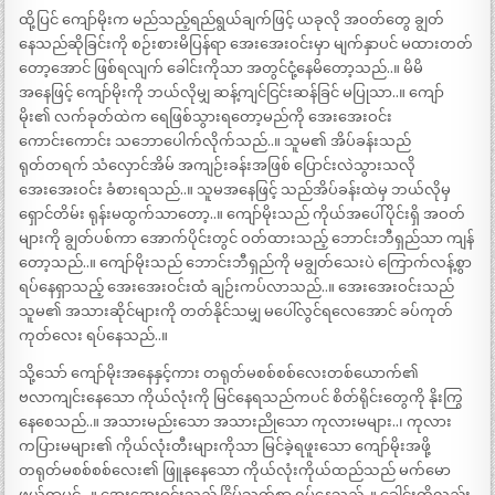
ထို့ပြင် ကျော်မိုးက မည်သည့်ရည်ရွယ်ချက်ဖြင့် ယခုလို အဝတ်တွေ ချွတ်
နေသည်ဆိုခြင်းကို စဉ်းစားမိပြန်ရာ အေးအေးဝင်းမှာ မျက်နှာပင် မထားတတ်
တော့အောင် ဖြစ်ရလျက် ခေါင်းကိုသာ အတွင်ငုံ့နေမိတော့သည်..။ မိမိ
အနေဖြင့် ကျော်မိုးကို ဘယ်လိုမျှ ဆန့်ကျင်ငြင်းဆန်ခြင် မပြုသာ..။ ကျော်
မိုး၏ လက်ခုတ်ထဲက ရေဖြစ်သွားရတော့မည်ကို အေးအေးဝင်း
ကောင်းကောင်း သဘောပေါက်လိုက်သည်..။ သူမ၏ အိပ်ခန်းသည်
ရုတ်တရက် သံလှောင်အိမ် အကျဉ်းခန်းအဖြစ် ပြောင်းလဲသွားသလို
အေးအေးဝင်း ခံစားရသည်..။ သူမအနေဖြင့် သည်အိပ်ခန်းထဲမှ ဘယ်လိုမှ
ရှောင်တိမ်း ရုန်းမထွက်သာတော့..။ ကျော်မိုးသည် ကိုယ်အပေါ်ပိုင်းရှိ အဝတ်
များကို ချွတ်ပစ်ကာ အောက်ပိုင်းတွင် ဝတ်ထားသည့် ဘောင်းဘီရှည်သာ ကျန်
တော့သည်..။ ကျော်မိုးသည် ဘောင်းဘီရှည်ကို မချွတ်သေးပဲ ကြောက်လန့်စွာ
ရပ်နေရှာသည့် အေးအေးဝင်းထံ ချဉ်းကပ်လာသည်..။ အေးအေးဝင်းသည်
သူမ၏ အသားဆိုင်များကို တတ်နိုင်သမျှ မပေါ်လွင်ရလေအောင် ခပ်ကုတ်
ကုတ်လေး ရပ်နေသည်..။
သို့သော် ကျော်မိုးအနေနှင့်ကား တရုတ်မစစ်စစ်လေးတစ်ယောက်၏
ဗလာကျင်းနေသော ကိုယ်လုံးကို မြင်နေရသည်ကပင် စိတ်ရိုင်းတွေကို နိုးကြွ
နေစေသည်..။ အသားမည်းသော အသားညိုသော ကုလားမများ..၊ ကုလား
ကပြားမများ၏ ကိုယ်လုံးတီးများကိုသာ မြင်ခဲ့ရဖူးသော ကျော်မိုးအဖို့
တရုတ်မစစ်စစ်လေး၏ ဖြူနုနေသော ကိုယ်လုံးကိုယ်ထည်သည် မက်မော
ဖွယ်ရာပင်…။ အေးအေးဝင်းသည် ငြိမ်သက်စွာ ရပ်နေသည်..။ ခေါင်းကိုလည်း