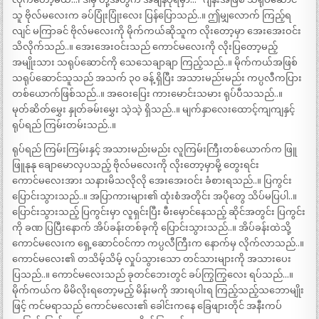
သူ ဗိုလ်မလေးက ခပ်ပြုံးပြုံးလေး ပြန်ပြောသည်..။ ဤမျှလောက် ကြည့်ရ
လျင် မကြာခင် ဗိုလ်မလေးကို မိုက်ကယ်ဆိုသူက လိုးတော့မှာ အေးအေးဝင်း
သိလိုက်သည်..။ အေးအေးဝင်းသည် ကောင်မလေးကို လိုးပြတော့မည့်
အမျိုးသား သရုပ်ဆောင်ကို သေသေချာချာ ကြည့်သည်..။ မိုက်ကယ်အဖြစ်
သရုပ်ဆောင်သူသည် အသက် ၃၀ ခန့် ရှိပြီး အသားမည်းမည်း ကပ္ပလီကပြား
တစ်ယောက်ဖြစ်သည်..။ အဝေးပြေး ကားမောင်းသမား ရုပ်ပီသသည်..။
မုတ်ဆိတ်မွှေး နှုတ်ခမ်းမွှေး သဲ့သဲ့ ရှိသည်..။ မျက်နှာလေးထောင့်ကျကျနှင့်
ရုပ်ရည် ကြမ်းတမ်းသည်..။
ရုပ်ရည် ကြမ်းကြမ်းနှင့် အသားမည်းမည်း လူကြမ်းကြီးတစ်ယောက်က ဖြူ
ဖြူနုနု ချောမောလှပသည့် ဗိုလ်မလေးကို လိုးတော့မှာမို့ တွေးရင်း
ကောင်မလေးအား သနားမိသလိုလို အေးအေးဝင်း ခံစားရသည်..။ ပြကွင်း
ပြောင်းသွားသည်..။ အပြာကားများ၏ ထုံးစံအတိုင်း အပိုတွေ သိပ်မပြပါ..။
ပြောင်းသွားသည့် ပြကွင်းမှာ လူရှင်းပြီး မီးမှောင်နေသည့် ဆိုင်အတွင်း ပြကွင်း
ကို ခဏ ပြပြီးနောက် အိပ်ခန်းတစ်ခုကို ပြောင်းသွားသည်..။ အိပ်ခန်းထဲသို့
ကောင်မလေးက ရှေ့ဆောင်ဝင်ကာ ကပ္ပလီကြီးက နောက်မှ လိုက်လာသည်..။
ကောင်မလေး၏ တသိမ့်သိမ့် လှုပ်သွားသော တင်သားများကို အသားပေး
ပြသည်..။ ကောင်မလေးသည် ခုတင်ဘေးတွင် ခပ်ကြွကြွလေး ရပ်သည်…။
မိုက်ကယ်က မိမိလိုးရတော့မည့် မိန်းမကို အားရပါးရ ကြည့်သည့်သဘောမျိုး
ဖြင့် ကင်မရာသည် ကောင်မလေး၏ ခေါင်းကနေ ခြေဖျားတိုင် အနီးကပ်