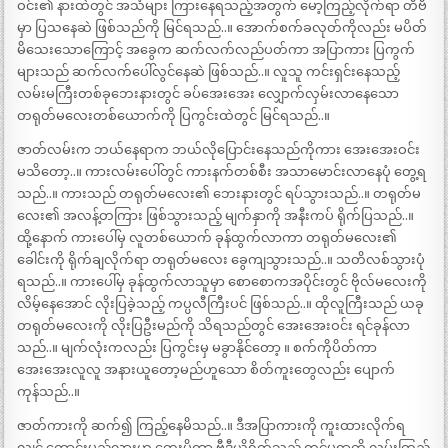
ဝင်း၏ နားထဲတွင် အသံများ ကြားနေရသည့်အတွက် မော့ကြည့်လိုက်ရာ တီဗီ
မှာ ပြသနေဆဲ ဖြစ်သည်ကို မြင်ရသည်..။ အောက်စက်ခလုတ်ကိုလည်း မပိတ်
မိသေးသောကြောင့် အခွေက ဆက်လက်လည်ပတ်ကာ အပြာကား ပြကွက်
များသည် ဆက်လက်ပေါ်လွင်နေဆဲ ဖြစ်သည်..။ လူသူ ကင်းရှင်းနေသည့်
လမ်းမကြီးတစ်ခုဘေးနားတွင် ခပ်အေးအေး လျှောက်လှမ်းလာနေသော
တရုတ်မလေးတစ်ယောက်ကို ပြကွင်းထဲတွင် မြင်ရသည်..။
ဇာတ်လမ်းက ဘယ်နေရာက ဘယ်လိုပြောင်းနေသည်ကိုကား အေးအေးဝင်း
မသိတော့..။ ကားလမ်းပေါ်တွင် ကားနက်တစ်စီး အသာမောင်းလာနေပုံ တွေ့ရ
သည်..။ ကားသည် တရုတ်မလေး၏ ဘေးနားတွင် ရပ်သွားသည်..။ တရုတ်မ
လေး၏ အလန့်တကြား ဖြစ်သွားသည့် မျက်နှာကို အနီးကပ် ရိုက်ပြသည်..။
ထို့နောက် ကားပေါ်မှ လူတစ်ယောက် ခုန်ထွက်လာကာ တရုတ်မလေး၏
ခေါင်းကို ရိုက်ချလိုက်ရာ တရုတ်မလေး ခွေကျသွားသည်..။ သတိလစ်သွားပုံ
ရသည်..။ ကားပေါ်မှ ခုန်ထွက်လာသူမှာ စောစောကအပိုင်းတွင် ဗိုလ်မလေးကို
လိမ့်နေအောင် လိုးပြခဲ့သည့် ကပ္ပလီကြီးပင် ဖြစ်သည်..။ ထိုလူကြီးသည် ယခု
တရုတ်မလေးကို လိုးပြဦးမည်ကို သိရသည်တွင် အေးအေးဝင်း ရင်ခုန်လာ
သည်..။ မျက်လုံးကလည်း ပြကွင်းမှ မခွာနိုင်တော့ ။ စက်ကိုပိတ်ကာ
အေးအေးလူလူ အနားယူတော့မည်ဟူသော စိတ်ကူးတွေလည်း ပျောက်
ကုန်သည်..။
ဇာတ်ကားကို ဆက်၍ ကြည့်နေမိသည်..။ ဒီအပြာကားကို ကူးထားလိုက်ရ
လျင် ကောင်းမည်လားဟု တွေးမိကာ ဗီဒီယိုရိုက်သည့် ကင်မရာကို လှမ်းကြည့်