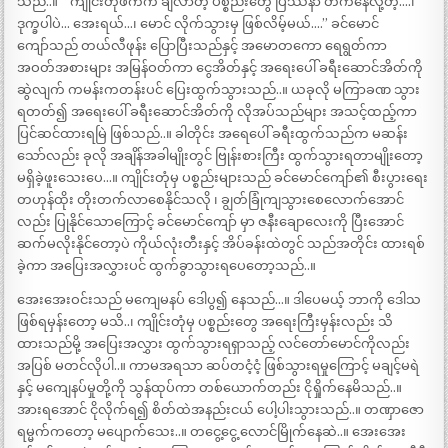
သည်..။ “ ကျိုင်းတုံဖက်က ချလာတဲ့ ပစ္စည်းတွေ ပြဿနာ တက်နေလို့တဲ့….၊
ဒုက္ခပါပဲ… အေးရယ်…၊ မောင် လိုက်သွားမှ ဖြစ်လိမ့်မယ်….” ခင်မောင်
ကျော်သည် တယ်လီဖုန်း ပြောပြီးသည်နှင့် အမောတကော ရေရွတ်ကာ
အဝတ်အစားများ အမြန်ဝတ်ကာ ငွေအိတ်နှင့် အရေးပေါ် ခရီးဆောင်အိတ်ကို
ဆွဲလျက် ကမန်းကတန်းပင် ပြေးထွက်သွားသည်..။ ယခုလို မကြာခဏ သွား
ရတတ်၍ အရေးပေါ် ခရီးဆောင်အိတ်ကို လိုအပ်သည်များ အသင့်ထည့်ကာ
ပြင်ဆင်ထားရမြဲ ဖြစ်သည်..။ ခါတိုင်း အရေပေါ် ခရီးထွက်သည်က မဆန်း
သော်လည်း ခုလို အချိန်အခါမျိုးတွင် ဗြုန်းစားကြီး ထွက်သွားရတာမျိုးတော့
မရှိခဲ့ဖူးသေးပေ…။ ကျိုင်းတုံမှ ပစ္စည်းများသည် ခင်မောင်ကျော်၏ စီးပွားရေး
တဟုန်ထိုး တိုးတက်လာစေနိုင်သလို ၊ ချွတ်ခြုံကျသွားစေလောက်အောင်
လည်း ပြုနိုင်သောကြောင့် ခင်မောင်ကျော် မှာ ဇနီးချောလေးကို ပြီးအောင်
ဆက်မလိုးနိုင်တော့ပဲ ကိုယ်လုံးတီးနှင့် အိပ်ခန်းထဲတွင် သည်အတိုင်း ထားရစ်
ခဲ့ကာ အပြေးအလွှားပင် ထွက်ခွာသွားရပေတော့သည်..။
အေးအေးဝင်းသည် မကျေမနပ် ဒေါပွ၍ နေသည်…။ ဒါပေမယ့် ဘာကို ဒေါသ
ဖြစ်ရမှန်းတော့ မသိ..၊ ကျိုင်းတုံမှ ပစ္စည်းတွေ အရေးကြီးမှန်းလည်း သိ
ထားသည်မို့ အပြေးအလွှား ထွက်သွားရရှာသည့် လင်တော်မောင်ကိုလည်း
အပြစ် မတင်လိုပါ..။ ကာမအရသာ ဆပ်တငံ့ငံ့ ဖြစ်သွားရမှုကြောင့် မချင့်မရဲ
နှင့် မကျေနပ်မှုတို့ကို သွန်ထုပ်ကာ တစ်ယောက်တည်း ငိုရှိုက်နေမိသည်..။
အားရအောင် ငိုလိုက်ရ၍ စိတ်ထဲအနည်းငယ် ပေါ့ပါးသွားသည်..။ တဏှာဇော
ရမ္မက်ကတော့ မပျောက်သေး..။ တငွေ့ငွေ့ လောင်မြိုက်နေဆဲ..။ အေးအေး