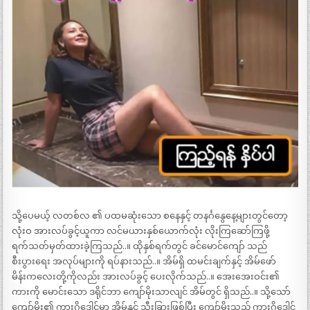
သို့ပေမယ့် လတစ်လ ၏ ပထမဆုံးသော စနေနှင့် တနင်္ဂနွေနေ့များတွင်တော့
လုံးဝ အားလပ်ခွင့်ယူကာ လင်မယားနှစ်ယောက်လုံး လိုးကြဆော်ကြဖို့
ရက်သတ်မှတ်ထားခဲ့ကြသည်..။ ထိုနှစ်ရက်တွင် ခင်မောင်ကျော် သည်
စီးပွားရေး အလုပ်များကို ရပ်နားသည်..။ အိမ်ရှိ ထမင်းချက်နှင့် အိမ်ဖော်
မိန်းကလေးတို့ကိုလည်း အားလပ်ခွင့် ပေးလိုက်သည်..။ အေးအေးဝင်း၏
ကားကို မောင်းသော ဒရိုင်ဘာ ကျော်မိုးသာလျင် အိမ်တွင် ရှိသည်..။ သို့သော်
ကျော်မိုး၏ ကားဂိုဒေါင်မှာ အိမ်နှင့် သီးခြားဖြစ်ပြီး ကျော်မိုးသည် ကားဂိုဒေါင်