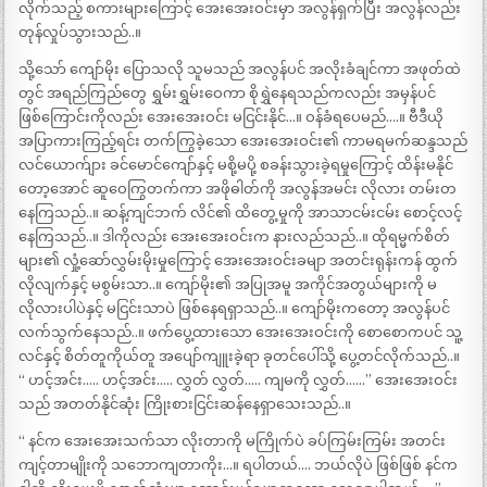
လိုက်သည့် စကားများကြောင့် အေးအေးဝင်းမှာ အလွန်ရှက်ပြီး အလွန်လည်း
တုန်လှုပ်သွားသည်..။
သို့သော် ကျော်မိုး ပြောသလို သူမသည် အလွန်ပင် အလိုးခံချင်ကာ အဖုတ်ထဲ
တွင် အရည်ကြည်တွေ ရွှမ်းရွှမ်းဝေကာ စိုရွှဲနေရသည်ကလည်း အမှန်ပင်
ဖြစ်ကြောင်းကိုလည်း အေးအေးဝင်း မငြင်းနိုင်…။ ဝန်ခံရပေမည်….။ ဗီဒီယို
အပြာကားကြည့်ရင်း တက်ကြွခဲ့သော အေးအေးဝင်း၏ ကာမရမက်ဆန္ဒသည်
လင်ယောက်ျား ခင်မောင်ကျော်နှင့် မစို့မပို့ စခန်းသွားခဲ့ရမှုကြောင့် ထိန်းမနိုင်
တော့အောင် ဆူဝေကြွတက်ကာ အဖိုဓါတ်ကို အလွန်အမင်း လိုလား တမ်းတ
နေကြသည်..။ ဆန့်ကျင်ဘက် လိင်၏ ထိတွေ့မှုကို အာသာငမ်းငမ်း စောင့်လင့်
နေကြသည်..။ ဒါကိုလည်း အေးအေးဝင်းက နားလည်သည်..။ ထိုရမ္မက်စိတ်
များ၏ လှုံ့ဆော်လွှမ်းမိုးမှုကြောင့် အေးအေးဝင်းခမျာ အတင်းရုန်းကန် ထွက်
လိုလျက်နှင့် မစွမ်းသာ..။ ကျော်မိုး၏ အပြုအမူ အကိုင်အတွယ်များကို မ
လိုလားပါပဲနှင့် မငြင်းသာပဲ ဖြစ်နေရရှာသည်..။ ကျော်မိုးကတော့ အလွန်ပင်
လက်သွက်နေသည်..။ ဖက်ပွေ့ထားသော အေးအေးဝင်းကို စောစောကပင် သူ့
လင်နှင့် စိတ်တူကိုယ်တူ အပျော်ကျူးခဲ့ရာ ခုတင်ပေါ်သို့ ပွေ့တင်လိုက်သည်..။
“ ဟင့်အင်း….. ဟင့်အင်း….. လွှတ် လွှတ်….. ကျမကို လွှတ်……” အေးအေးဝင်း
သည် အတတ်နိုင်ဆုံး ကြိုးစားငြင်းဆန်နေရှာသေးသည်..။
“ နင်က အေးအေးသက်သာ လိုးတာကို မကြိုက်ပဲ ခပ်ကြမ်းကြမ်း အတင်း
ကျင့်တာမျိုးကို သဘောကျတာကိုး…။ ရပါတယ်…. ဘယ်လိုပဲ ဖြစ်ဖြစ် နင်က