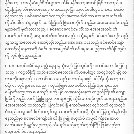
နိုင်တော့..။ အလိုးခံချင်စိတ်များက ထိန်းမနိုင်တော့အောင် ဖြစ်လာသည်..။
ထို့ကြောင့် လီးစုပ်ပေးနေရာက အသာခွာပြီး ကုတင်ပေါ်တွင် ပက်လက်အိပ်
လိုက်သည်..။ ခင်မောင်ကျော်ကလည်း အထာပေါက်ကာ အေးအေးဝင်း၏
ကိုယ်ပေါ်တက်ခွလျက် ပေါင်ကြီးကို ဖြဲထားလိုက်သည်..။ အေးအေးဝင်းသည်
မျက်စိကို မှိတ်ထားသည်..။ ခင်မောင်ကျော်၏ လီးက အေးအေးဝင်း၏
စောက်ဖုတ်ထဲသို့ လျှောခနဲ တိုးဝင်လာသည်..။ ထို့နောက် ခင်မောင်ကျော်သည်
သွက်သွက်လေးပင် ဆောင့်လိုးသည်..။ အေးအေးဝင်းသည် ခင်မောင်ကျော်
ဆောင့်လိုးနေတာကို ခံရင်း အသာမျက်စိကို ခပ်မှေးမှေး ဖွင့်ကာ တီဗီပြကွင်း
ကို လှမ်းကြည့်သည်..။
အေးအေးဝင်းအိပ်နေသည့် နေရာမှဆိုလျင် မြင်ကွင်းကို ကောင်းကောင်းမြင်ရ
သည်..။ ကပ္ပလီကြီးသည် ကောင်မလေး၏ ကိုယ်ပေါ်တွင် တလှုပ်လှုပ်ဖြင့် တ
အားလိုးနေသည်..။ ကောင်မလေးသည် အောက်မှနေ၍ ဖင်ကြီးကို ကော့ကာ
ပင့်ကာ လှုပ်ရှားပေးသည်..။ တုတ်ဖြိုးသော ပေါင်တန်ကြီးများကိုလည်း
မြှောက်ကွေးကာ ပေးသည်..။ ထို့ပြင် တအားလိုးနေတဲ့ ကပ္ပလီကြီး၏ ကျော
ပြင်ကိုလည်း လက်ဖြူဖြူနုနုလေးများဖြင့် သိုင်းဖက်ရင်း ပွတ်ပေးနေသည်..။
အေးအေးဝင်းသည်လည်း ပြကွင်းပေါ်ရှိ ကောင်မလေး လုပ်သလို လိုက်လုပ်
မိသည်..။ သူမ၏ စိတ်ထဲတွင် သူမ စောက်ဖုတ်ထဲသို့ ထိုးဝင်ပြန်ထွက်နှင့် လိုး
နေသည်မှာ ခင်မောင်ကျော်၏ လီးဖြူဖြူ မဟုတ်ပဲ ကပ္ပလီကြီး၏ ဆယ်
လက်မကျော် ရှည်လျားသည့် လီးမည်းမည်းတုတ်တုတ်ကြီး ဖြစ်သည်ဟု
တွေးထင် ခံစားနေသည်..။