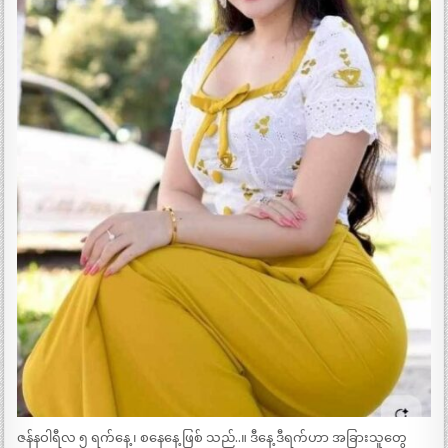
ဇန်နဝါရီလ ၅ ရက်နေ့ ၊ စနေနေ့ ဖြစ် သည်..။ ဒီနေ့ ဒီရက်ဟာ အခြားသူတွေ