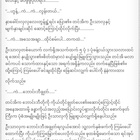
လေးနှင့် ခပ်ဖွဖွပုတ်ရင်း…………..
“….ဟွန့်….ကဲ…..ကဲ….လွန်းတယ်…”
နှာခေါင်းလှလှလေးတွန့်ရှုံ့ရင်း ပြော၏။ တင်အိက ဦးသာလှနှင့်
မျက်နှာချင်းဆိုင် ဆောင့်ကြောင့်ထိုင်လိုက်ပြီး……………
“….ကဲ….အသေအချာ….ထိုင်စမ်းပါ….တကထဲ….”
ဦးသာလှတစ်ယောက် လက်ရှိအသက်ထက် ၅ ပုံ ၁ ပုံခန့်ငယ်သွားသလားထင်
ရ အောင် နုပျိုသွား၏။စိတ်ထဲမှာလဲ ပျော်ရွှင်မြူးကြွသွားသည်။ တင်အိ မလာ
ခင်ကပင် သောက်ထားနှင့်သော အရက်အရှိန်ကလည်း တက်နေပြီဖြစ်၏။
ထို့ကြောင့် ကြမ်းပေါ် ဖင်ချထိုင်ပြီး ခြေဆင်းလျှက် ပေါင်ကို နဲနဲကားထား
လိုက်သည်။
“…….ကဲ…..ဘောင်းဘီချွတ်……”
တင်အိက ဘောင်းဘီတိုကို ကိုယ်တိုင်ချွတ်ပေး၏။ဆောင့်ကြောင့်ထိုင်
အနေအထားမို့ ခန္ဓာကိုယ်အလှည့်အပြောင်းလှုပ်ရှားလိုက်တိုင်း စောက်ဖုတ်
ကြီးက ပုံစံအမျိုးမျိုးဖြင့် ဦးသာလှကို မြူဆွယ်လျှက်ရှိနေပါသည်။
ဦးသာလှက ဘောင်းဘီအချွတ်ရလွယ်အောင် သူ့လက်နှစ်ဖက်ကို ကြမ်းပေါ်
ထောက်ပြီး ကိုယ်ကိုကြွမြှောက်ပေးလိုက်သည်။ ဖုထစ်မို့မောက်သော ရင်အုပ်