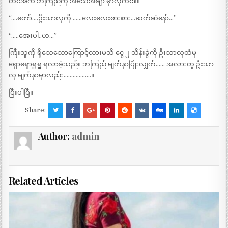
တင်အိက ဘကြည်ကို အသေအချာ မှာလိုက်၏။
“….တော်….ဦးသာလှကို ……လေးလေးစားစား…ဆက်ဆံနော်…”
“…..အေးပါ..ဟ…”
ကြီးသူကို ရိုသေသောကြောင့်လားမသိ ငွေ ၂ သိန်းခွဲကို ဦးသာလှထံမှ
ရှောရှောရှူရှူ ရလာခဲ့သည်။ ဘကြည် မျက်နှာပြုံးလျှက်…… အလားတူ ဦးသာ
လှ မျက်နှာမှာလည်း………………။
ပြီးပါပြီ။
Share:
Author:
admin
Related Articles