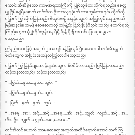
ကောင်းအီဆိမ့်သော ကာမအရသာကြီးကို ပြိုင်တူခံစားလိုက်ရသည်။ ခေတ္တ
မျှ ငြိမ်နေပြီးနောက် တင်အိက ဦးသာလှပုခုံးကို အားယူဖိထားရင်း ကိုယ်ကို
မြှောက်ကြွ လိုက်ပြန်သည်။ ဖိသွင်းစဉ်ကနှင့်မတူဘဲ အကြွတွင် အနည်းငယ်
မြန်ဆန်၏။ တဖန် စောစောကလို တဖြည်းဖြည်းပြန်ဖိသွင်းသည်။ စောက်ရည်
ကြည်တွေက စိုရွှဲအိုင်ထွန်း နေပြီမို့ ပို၍ ပို၍ အဆင်ပြေချောမွေ့လာ
တော့သည်။
ဤနည်းအားဖြင့် အချက် ၂၀ ကျော်ခန့်ပြုလုပ်ပြီးသောအခါ တင်အိ ရမ္မက်
စိတ်တွေက အပြင်းအထန်ထကြွလာပါတော့သည်။
မြှောက်ကြွ ပြန်ဖိချဆောင့်ချက်တွေက စိပ်စိပ်လာသည်။ မြန်မြန်လာသည်။
ထန်ထန်လာသည်။ သန်သန်လာသည်။
“…..ပြွတ်….ဖွတ်….ဖွတ်….ဘွပ်….”
“…..ပြွတ်….ဖွတ်….ဖွတ်….ဘွပ်…”
“….ပြွတ်….ဖွတ်….ဖွတ်….ဘွပ်…”
“….အမေ့…အား…အင့်….အင့်….အမေ့…..အီး…အင့်…ကျွတ်…ကျွတ်… အင့်… အ…
အီး…ရှီး…ကျွတ်…ကျွတ်…အမေ့…အား…”
တင်အိတစ်ယောက် ကာမဇောတွေအထွတ်အထိပ်ရောက်အောင် တက်ကြွ