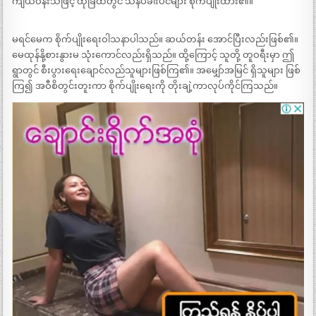
ကျယ်ဝန်းသဖြင့် ထိုခြံထဲတွင် သနပ်ခါးပင်များ စိုက်ပျိုးထား၏။
မရင်မေက စိုက်ပျိုးရေးဝါသနာပါသည်။ ဆယ်တန်း အောင်ပြီးလည်းဖြစ်၏။
မေထုန်နို့စားနွားမ သုံးကောင်လည်းရှိသည်။ ထို့ကြောင့် သူတို့ တူဝရီးမှာ ဤ
ရွာတွင် စီးပွားရေးချောင်လည်သူများဖြစ်ကြ၏။ အမျှော်အမြင် ရှိသူများ ဖြစ်
ကြ၍ အဝီစိတွင်းတူးကာ စိုက်ပျိုးရေးကို တိုးချဲ့ကာလုပ်ကိုင်ကြသည်။