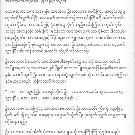
အကောင်အထည်ဖေါ်ခြင်း ဖြစ်သည်။
ပထမဆုံးတက်ကွက်အဖြစ် တင်အိက ဦးသာလှ၏ ပေါင်ကြားအတွင်းသို့ ဒူး
တုတ်ထိုင်ချလိုက်ပြီး လေးဖက်ထောက်ကုန်းကာ လီးကြီးကို ခပ်တင်းတင်း
ဆုတ် ကိုင်လျှက် ပါးစပ်ဖြင့် ငုံခဲစုပ်ယူလိုက်သည်။ လီးကြီးက တုတ်လွန်း
သဖြင့် အကုန်လုံး သိမ်းကြုံးမငုံနိုင်ဘဲ တဝက်တပျက်သာ ငုံခဲထားနိုင်သည်။
ပူနွေးစိုစွတ်သော အာငွေ့နှင့်ကြမ်းရှသောလျှာအတွေ့က အရေးပါသောကာမ
အကြောအစုံကို စုပ်ယူမိ လိုက်သောအခါ ဦးသာလှတစ်ယောက် ကော့တက်
သွားပြီး အီးကနဲ ကောင်းကောင်း ညီးညီးလိုက်သည်။
ဦးသာလှတစ်ယောက် တင်အိအပေါ်အမှတ်တွေ ပေးလိုက်သည်။ တင်အိ
အပြုအမူက သူသဘောကျနှစ်ခြိုက်သော အပြုအမူတွေဖြစ်နေ၏။ ကလေး
နှစ်ယောက်ထွက်ပြီးသား စောက်ဖုတ်မို့ သူ့လီးဒဏ်ကို ကောင်းကောင်းကြီး ခံ
နိုင်မည်ဟုလည်း ယုံကြည်လိုက်သည်။
“….ကဲ….ကဲ….တူမကြီး ခဏရပ်လိုက်ဦး….လေးလေး….မင်းကို သဘောကျ
သွားပြီး…အေး..အေး….ဆေး..ဆေးပေါ့နော်….”
ဦးသာလှစကားကြောင့် တင်အိတစ်ယောက် ဦးသာလှလီးကြီးကို လျှာဖြင့်
ဝိုက်ပတ် ၍ လျှက်ပေးနေရာမှ ခေတ္တရပ်လိုက်ပြီး ဒူးတုတ်လျှက် ကနွဲ့ကလျ
ထိုင်နေသည်။
ဦးသာလှက တင်အိကိုယ်ကာယအလှများကို တဝကြီးကြည့်ရှုခံစားရင်း