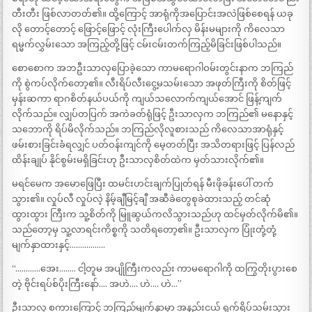
တီးတီး ဖြစ်လာတတ်၏။ ထို့ကြောင့် အာရုံကိုအပြောင်းအလဲဖြစ်စေရန် ယခု
လို တောင့်တောင့် ဖြောင့်ဖြောင့် လုံးကြီးပေါက်လှ မိန်းမများကို ကိလေသာ
ရမ္မက်လွှမ်းသော အကြည့်တို့ဖြင့် ငမ်းငမ်းတက်ကြည့်မိခြင်းဖြစ်ပါသည်။
စောစောက အဘဦးသာလှပြောခဲ့သော ကာမရောဂါဝမ်းတွင်းနာက ဘကြည်
ကို စွဲကပ်လိုက်တော့၏။ လီးရိပ်လီးငွေ့မသမ်းသော အဖုတ်ကြီးကို စိတ်ဖြင့်
မှန်းဆကာ ရာဂစိတ်နယ်ပယ်ကို ကျယ်သလောက်ကျယ်အောင် ဖြန့်ကျက်
လိုက်သည်။ လျှပ်တပြက် အကဲခတ်ရုံဖြင့် ဦးသာလှက ဘကြည်၏ မနောနှင့်
သဘောကို ရိပ်မိလိုက်သည်။ ဘကြည်လိုလူစားသည် ကိလေသာအာရုံနှင့်
ဖမ်းစားခြင်းခံရလျှင် ပတ်ဝန်းကျင်ကို မေ့တတ်ပြီး အသိတရားဖြင့် ပြန်လည်
ထိန်းချုပ် နိုင်စွမ်းမရှိခြင်းဟု ဦးသာလှစိတ်ထဲက မှတ်သားလိုက်၏။
မရင်မေက အမောဖြေပြီး ထမင်းဟင်းချက်ပြုတ်ရန် မီးဖိုခန်းပေါ် တက်
သွား၏။ လှုပ်လီ လှုပ်လဲ့ နိမ့်ချီမြင့်ချီ အဆီခဲတွေစုခဲထားသည့် တင်ဆုံ
ထွားထွား ကြီးက သူ့စိတ်ကို မြူဆွယ်ကလိသွားသည်ဟု ထင်မှတ်လိုက်မိ၏။
သည်တော့မှ သူ့လာရင်းကိစ္စကို သတိရတော့၏။ ဦးသာလှက ပြုံးတုံ့တုံ့
မျက်နှာထားနှင့်……………..
“…………အေး…….. ငါ့တူမ အပျိုကြီးကလည်း ကာမရောဂါကို ထကြွတိုးပွားစေ
တဲ့ ဗိုင်းရပ်စ်ပိုးကြီးနော်…. အဟဲ…. ဟဲ…. ဟဲ…”
ဦးသာလှ စကားကြောင့် ဘကြည်မျက်နှာမှာ အနည်းငယ် ရှက်ရိပ်သမ်းသွား