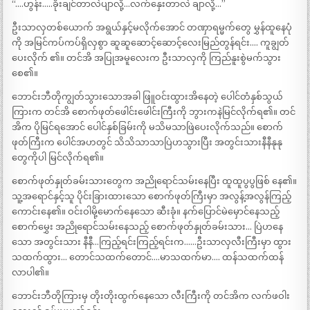
“….ဟွန်း…..ခိုးချင်တာလဲပျာလို့…လက်နှေးတာလဲ ချာလို့…”
ဦးသာလှတစ်ယောက် အရွယ်နှင့်မလိုက်အောင် တဏှာရမ္မက်တွေ မွှန်ထူနေပုံ
ကို အမြင်ကပ်ကပ်ရှိလှစွာ ဆူဆူဆောင့်ဆောင့်လေးမြည်တွန်ရင်း…. ကူချွတ်
ပေးလိုက် ၏။ တင်အိ အပြုအမူလေးက ဦးသာလှကို ကြည်နူးစွဲမက်သွား
စေ၏။
ဘောင်းဘီတိုကျွတ်သွားသောအခါ ဖြူဝင်းထွားအိနေတဲ့ ပေါင်တံနှစ်သွယ်
ကြားက တင်အိ စောက်ဖုတ်ဖေါင်းဖေါင်းကြီးကို ဘွားကနဲမြင်လိုက်ရ၏။ တင်
အိက ပိုမြင်ရအောင် ပေါင်နှစ်ခြမ်းကို မသိမသာဖြဲပေးလိုက်သည်။ စောက်
ဖုတ်ကြီးက ပေါင်အဟတွင် သိသိသာသာပြဲဟသွားပြီး အတွင်းသားနီနီနုနု
တွေကိုပါ မြင်လိုက်ရ၏။
စောက်ဖုတ်နှုတ်ခမ်းသားတွေက အညိုရောင်သမ်းနေပြီး ထူထူပွပွဖြစ် နေ၏။
သူ့အရောင်နှင့်သူ ပိုင်းခြားထားသော စောက်ဖုတ်ကြီးမှာ အလွန့်အလွန်ကြည့်
ကောင်းနေ၏။ ဝင်းဝါမို့မောက်နေသော ဆီးခုံ။ နက်ပြောင်မဲမှောင်နေသည့်
စောက်မွှေး အညိုရောင်သမ်းနေသည့် စောက်ဖုတ်နှုတ်ခမ်းသား… ပြဲဟနေ
သော အတွင်းသား နီနီ…ကြည့်ရင်းကြည့်ရင်းက……ဦးသာလှလီးကြီးမှာ ထွား
သထက်ထွား… တောင်သထက်တောင်….မာသထက်မာ…. ထန်သထက်ထန်
လာပါ၏။
ဘောင်းဘီတိုကြားမှ တိုးတိုးထွက်နေသော လီးကြီးကို တင်အိက လက်ဖဝါး