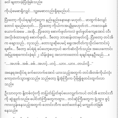
ခဝါ ချထားခဲ့ပြီးဖြစ်သည်။
ကိုယ့်မေဓာရှိလျှင်….သူ့မေဓာလည်းရှိရမည်ပင်……………….
ပြီးတော့ ကိုယ်ရချင်တဲ့ငွေက နည်းနည်းနောနော မဟုတ်…. ဖာထွက်ခံလျင်
တောင် ရမည်မဟုတ်…… ပြီးတော့ ကိုယ်ကအပျိုမှမဟုတ်ဘဲ….ကလေးနှစ်
ယောက်အမေ …အအို….ပြီးတော့ စောက်ဖုတ်ကလဲ ဖွတ်ဖွတ်ကျေအောင် လီး
အလိုးခံထားရတဲ့ စောက်ဖုတ်… ဒီတော့ ဘာဆန်းတာမှတ်လို့…ပြီးတော့ တင်အိ
က ချောသည်… လှသည်….တောသူဆိုပေမင့် ရှေးအတိတ်ကုသိုလ်ကောင်းပုံ
ရ၏။…. ဒီတော့ ခပ်ရဲရဲ ခပ်ဟော့ဟော့ပင် ဆက်ဆံလိုက်သည်။ အပေးကောင်း
အပြုအစုကောင်းခဲ့ရင် ၂ သိန်းခွဲငွေ အလကားတောင် ရချင်ရနေဦးမည်……။
“…..အဟစ်…အစ်…ခစ်…အဟင့်…ဟင့်….ယား…ယား…တယ်လို့…”
အနေရအထိုင်ရ ခက်လောက်အောင် ယားသည့်အတွက် တင်အိတစ်ကိုယ်လုံး
ကော့တက်သွားရှာသည်။ သည်တော့ နို့အုံကြီးက ပိုမို၍စူတင်းထွက်လာ
သည်။
ဦးသာလှက နို့တစ်လုံးကို တပြွတ်ပြွတ်စုပ်ပေးလျှက်ကပင် တင်အိ ဘောင်းဘီ
ကို ဆွဲချွတ်သည်။ ပေါင်တံကြီးတွေကထွား… တင်ဆုံကြီးတွေက ဖွံ့ထွား စွင့်
ကားလွန်းနေသည့်အတွက် ဘောင်းဘီက တော်တော်နှင့် မကျွတ်ဘဲဖြစ်
နေသည်။