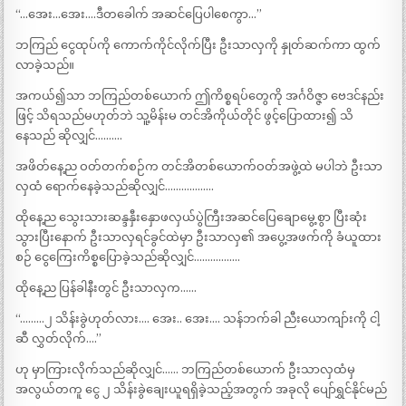
“…အေး…အေး….ဒီတခေါက် အဆင်ပြေပါစေကွာ…”
ဘကြည် ငွေထုပ်ကို ကောက်ကိုင်လိုက်ပြီး ဦးသာလှကို နှုတ်ဆက်ကာ ထွက်
လာခဲ့သည်။
အကယ်၍သာ ဘကြည်တစ်ယောက် ဤကိစ္စရပ်တွေကို အင်္ဂဝိဇ္ဇာ ဗေဒင်နည်း
ဖြင့် သိရသည်မဟုတ်ဘဲ သူ့မိန်းမ တင်အိကိုယ်တိုင် ဖွင့်ပြောထား၍ သိ
နေသည် ဆိုလျှင်……….
အဖိတ်နေ့ည ဝတ်တက်စဉ်က တင်အိတစ်ယောက်ဝတ်အဖွဲ့ထဲ မပါဘဲ ဦးသာ
လှထံ ရောက်နေခဲ့သည်ဆိုလျှင်………………
ထိုနေ့ည သွေးသားဆန္ဒနှီးနှောဖလှယ်ပွဲကြီးအဆင်ပြေချောမွေ့စွာ ပြီးဆုံး
သွားပြီးနောက် ဦးသာလှရင်ခွင်ထဲမှာ ဦးသာလှ၏ အပွေ့အဖက်ကို ခံယူထား
စဉ် ငွေကြေးကိစ္စပြောခဲ့သည်ဆိုလျှင်……………..
ထိုနေ့ည ပြန်ခါနီးတွင် ဦးသာလှက……
“………၂ သိန်းခွဲဟုတ်လား…. အေး.. အေး…. သန်ဘက်ခါ ညီးယောကျာ်းကို ငါ့
ဆီ လွှတ်လိုက်….”
ဟု မှာကြားလိုက်သည်ဆိုလျှင်…… ဘကြည်တစ်ယောက် ဦးသာလှထံမှ
အလွယ်တကူ ငွေ ၂ သိန်းခွဲချေးယူရရှိခဲ့သည့်အတွက် အခုလို ပျော်ရွှင်နိုင်မည်