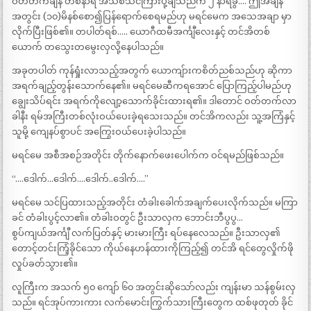
ဝတ်တက်ချိန် တစ်နာရီ အသစ်သင်ကြားပို့ချသည်က ၂ နာရီခွဲ…. ဤအချိန်
အတွင်း (၁၀)မိနစ်စော၍ပြန်ရောက်စေရမည်ဟု မရင်မေက အသေအချာ မှာ
လိုက်ပြီးဖြစ်၏။ တပါတ်ရစ်….. ယောဂီထမီအင်္ကျီလေးနှင့် တင်အိတစ်
ယောက် တသွေးတမွေးလှလို့နေပါသည်။
အခုတပါတ် ကုန်ရှုံးလာသည့်အတွက် ယောကျ်ားကစိတ်ညစ်သည်ဟု ဆိုကာ
အရက်ချည့်တွန်းသောက်နေ၏။ မရင်မေဆီကရအောင် ပြောကြည့်ပါမည်ဟု
ချွေးသိပ်ရင်း အရက်ကိုလျော့သောက်ခိုင်းထားရ၏။ ဒါတောင် ဝတ်တက်လာ
ခါနီး ရမ်အကြီးတစ်လုံးဝယ်ပေးခဲ့ရသေးသည်။ တင်အိကလည်း သူ့အကြံနှင့်
သူမို့ ကျေနပ်စွာပင် အကြွေးဝယ်ပေးခဲ့ပါသည်။
မရင်မေ အစီအစဉ်အတိုင်း တိုက်နောက်ဖေးပေါက်က ဝင်ရမည်ဖြစ်သည်။
“….ဒေါက်…ဒေါက်….ဒေါက်..ဒေါက်….”
မရင်မေ သင်ပြထားသည့်အတိုင်း တံခါးခေါက်အချက်ပေးလိုက်သည်။ မကြာ
ခင် တံခါးပွင့်လာ၏။ တံခါးဝတွင် ဦးသာလှက ဘောင်းဘီပွပွ…
စွပ်ကျယ်အင်္ကျီ လက်ပြတ်နှင့် မားမားကြီး ရပ်နေလေသည်။ ဦးသာလှ၏
တောင့်တင်းကြံ့ခိုင်သော ကိုယ်နေဟန်ထားကိုကြည့်၍ တင်အိ ရင်တွေလှိုက်ဖို
လှုပ်ခတ်သွား၏။
လူကြီးက အသက် ၅၀ ကျော် ၆၀ အတွင်းဆိုသော်လည်း ကျန်းမာ သန်စွမ်းလှ
သည်။ ရင်အုပ်ကားကား လက်မောင်းကြွက်သားကြီးတွေက ထစ်ဖုတုတ် ခိုင်