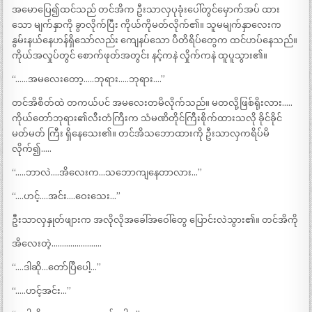
အမောပြေ၍ထင်သည် တင်အိက ဦးသာလှပုခုံးပေါ်တွင်မှောက်အပ် ထား
သော မျက်နှာကို ခွာလိုက်ပြီး ကိုယ်ကိုမတ်လိုက်၏။ သူမမျက်နှာလေးက
နွမ်းနယ်နေဟန်ရှိသော်လည်း ကျေနပ်သော ပီတိရိပ်တွေက ထင်ဟပ်နေသည်။
ကိုယ်အလှုပ်တွင် စောက်ဖုတ်အတွင်း နင့်ကနဲ လှိုက်ကနဲ ထူပူသွား၏။
“……အမလေးတော့…..ဘုရား…..ဘုရား….”
တင်အိစိတ်ထဲ တကယ်ပင် အမလေးတမိလိုက်သည်။ မတလို့ဖြစ်ရိုးလား…..
ကိုယ်တော်ဘုရား၏လီးတံကြီးက သံမဏိတိုင်ကြီးစိုက်ထားသလို ခိုင်ခိုင်
မတ်မတ် ကြီး ရှိနေသေး၏။ တင်အိသဘောထားကို ဦးသာလှကရိပ်မိ
လိုက်၍…..
“…..ဘာလဲ….အိလေးက…သဘောကျနေတာလား…”
“….ဟင့်….အင်း….ဝေးသေး…”
ဦးသာလှနှုတ်ဖျားက အလိုလိုအခေါ်အဝေါ်တွေ ပြောင်းလဲသွား၏။ တင်အိကို
အိလေးတဲ့……………………
“….ဒါဆို…တော်ပြီပေါ့…”
“…..ဟင့်အင်း…”