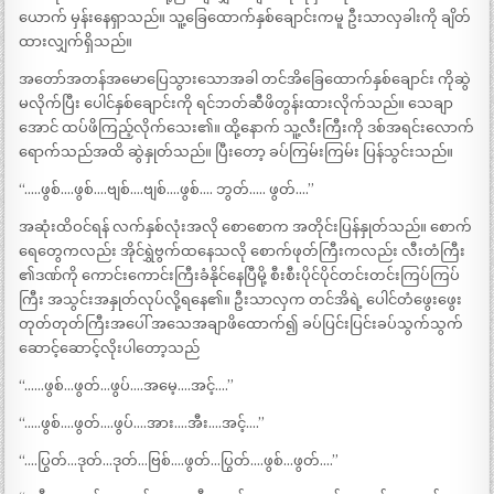
ယောက် မှန်းနေရှာသည်။ သူ့ခြေထောက်နှစ်ချောင်းကမူ ဦးသာလှခါးကို ချိတ်
ထားလျှက်ရှိသည်။
အတော်အတန်အမောပြေသွားသောအခါ တင်အိခြေထောက်နှစ်ချောင်း ကိုဆွဲ
မလိုက်ပြီး ပေါင်နှစ်ချောင်းကို ရင်ဘတ်ဆီဖိတွန်းထားလိုက်သည်။ သေချာ
အောင် ထပ်ဖိကြည့်လိုက်သေး၏။ ထို့နောက် သူ့လီးကြီးကို ဒစ်အရင်းလောက်
ရောက်သည်အထိ ဆွဲနှုတ်သည်။ ပြီးတော့ ခပ်ကြမ်းကြမ်း ပြန်သွင်းသည်။
“…..ဖွစ်….ဖွစ်….ဗျစ်….ဗျစ်….ဖွစ်…. ဘွတ်….. ဖွတ်….”
အဆုံးထိဝင်ရန် လက်နှစ်လုံးအလို စောစောက အတိုင်းပြန်နှုတ်သည်။ စောက်
ရေတွေကလည်း အိုင်ရွှဲဗွက်ထနေသလို စောက်ဖုတ်ကြီးကလည်း လီးတံကြီး
၏ဒဏ်ကို ကောင်းကောင်းကြီးခံနိုင်နေပြီမို့ စီးစီးပိုင်ပိုင်တင်းတင်းကြပ်ကြပ်
ကြီး အသွင်းအနှုတ်လုပ်လို့ရနေ၏။ ဦးသာလှက တင်အိရဲ့ ပေါင်တံဖွေးဖွေး
တုတ်တုတ်ကြီးအပေါ် အသေအချာဖိထောက်၍ ခပ်ပြင်းပြင်းခပ်သွက်သွက်
ဆောင့်ဆောင့်လိုးပါတော့သည်
“……ဖွစ်…ဖွတ်…ဖွပ်….အမေ့….အင့်….”
“…..ဖွစ်….ဖွတ်….ဖွပ်….အား….အီး….အင့်….”
“….ပြွတ်…ဒုတ်…ဒုတ်…ဗြစ်….ဖွတ်…ပြွတ်….ဖွစ်…ဖွတ်….”