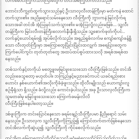
လက်မောင်းကြွက်သားကြီးတွေက တင်းအစ်ကြွတက်လာသည်။
ဘောင်းဘီကျွတ်ထွက်သွားသည်နှင့် ဦးသာလှလီးတန်ကြီးမှာ မတ်ကနဲ ထောင်
တက်သွား၏။ အညိုရောင်သမ်းနေသော လီးကြီးကို ဘွားကနဲ မြင်လိုက်ရ
သောအခါ တင်အိ အံ့သြမှင်သက်သွား၏။ မအံ့သြလို့လည်းမဖြစ်…. သူ့လီး
တန်ကြီးက မြင်းလီးတန်ကြီးလောက်နီးနီးရှိသည်။ သူ့စောက်ဖုတ်ကိုပင်…
လက်နှင့်ယောင်ရမ်း၍ အုပ်မိလိုက်သည်။ အရှည်ရှစ်လက်မ ကျော်ကျော်ခန့်ရှိ
သော လီးတုတ်ကြီးမှာ အကြောတွေပြိုင်းပြိုင်းထလျှက် အရေပြားတွေက
ကြက်ပေါင်ကွင်း တုတ်တုတ်တွေ အထပ်ထပ်စွပ်ထားသလို အရစ်အရစ်ထ
နေသည်။
တစ်သက်နှင့်တကိုယ် မတွေ့ဖူးမမြင်ဖူးသေးသော လီးကြီးဖြစ်သည်။ တင်အိ
လည်းခေသူတော့ မဟုတ်ပါ။ ဘကြည်နှင့်မညားခင်ကပင် ယခင်ရည်းစား
ဟောင်း နှစ်ယောက်၏အလိုးကိုခံခဲ့ဖူးသည်။ ထိုလီးမျိုးသည် ယောကျာ်းလူ
စဉ်မှီရုံသာ ရှိသည်။ ခံလို့လည်း ကောင်းခဲ့ပါသည်။ အခု ဦးသာလှလီးကြီးက
သူမတခါမှ မမြင်ဖူးသေးသော ကြောက်ခမန်းလိလိ
လီးကြီးဖြစ်နေပါတော့သည်။
ဒစ်ဖူးကြီးက တင်းပြောင်နေသော ခရမ်းချဉ်သီးကြီးပမာ နီညိုရောင် သမ်း
နေသည်။ ဦးသာလှက သူ့လီးကြီးကိုကြည့်၍ ကြောင်တက်တက်ဖြစ်နေသော
တင်အိလက်ကိုဆွဲယူ၍ သူ့လီးကြီးကို ကိုင်စေလိုက်သည်။
တင်အိက မြွေတကောင်ကိုကိုင်ရသလို မဝံ့မရဲလေးကိုင်ကြည့်လိုက်သည်။