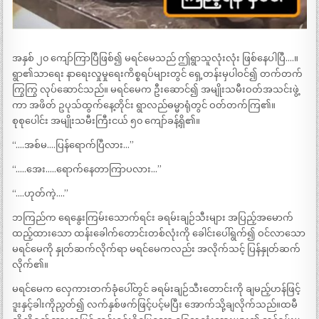
အနှစ် ၂၀ ကျော်ကြာပြီဖြစ်၍ မရင်မေသည် ဤရွာသူလုံးလုံး ဖြစ်နေပါပြီ….။
ရွာ၏သာရေး နာရေးလှုမှုရေးကိစ္စရပ်များတွင် ရှေ့တန်းမှပါဝင်၍ တက်တက်
ကြွကြွ လုပ်ဆောင်သည်။ မရင်မေက ဦးဆောင်၍ အမျိုးသမီးဝတ်အသင်းဖွဲ့
ကာ အဖိတ် ဥပုသ်ထွက်နေ့တိုင်း ရွာလည်ဓမ္မာရုံတွင် ဝတ်တက်ကြ၏။
စုစုပေါင်း အမျိုးသမီးကြီးငယ် ၅၀ ကျော်ခန့်ရှိ၏။
“….အစ်မ….ပြန်ရောက်ပြီလား…”
“…..အေး…..ရောက်နေတာကြာပလား…”
“….ဟုတ်ကဲ့….”
ဘကြည်က ရေနွေးကြမ်းသောက်ရင်း ခရမ်းချဉ်သီးများ အပြည့်အမောက်
ထည့်ထားသော ထန်းခေါက်တောင်းတစ်လုံးကို ခေါင်းပေါ်ရွက်၍ ဝင်လာသော
မရင်မေကို နှုတ်ဆက်လိုက်ရာ မရင်မေကလည်း အလိုက်သင့် ပြန်နှုတ်ဆက်
လိုက်၏။
မရင်မေက လှေကားတက်ခုံပေါ်တွင် ခရမ်းချဉ်သီးတောင်းကို ချမည့်ဟန်ဖြင့်
ဒူးနှင့်ခါးကိုညွတ်၍ လက်နှစ်ဖက်ဖြင့်ပင့်မပြီး အောက်သို့ချလိုက်သည်။ထမီ