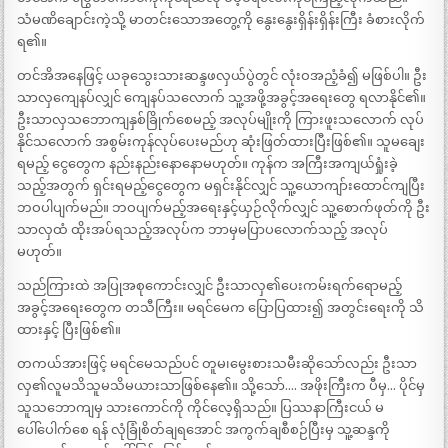
သံမဏိချောင်းကဲ့သို့ မာတင်းသောအတွေ့ကို နွေးနွေးရှိန်းရှိန်းကြီး ခံစားလိုက်
ရ၏။
တင်အိအနေဖြင့် ယခုသွေးသားဆန္ဒဖလှယ်ပွဲတွင် လုံးဝအညံ့ခံ၍ မဖြစ်ပါ။ ဦး
သာလှကျေနပ်လျှင် ကျေနပ်သလောက် သူ့အဖို့အခွင့်အရေးတွေ ရလာနိုင်၏။
ဦးသာလှသဘောကျနှစ်ခြိုက်စေမည့် အလုပ်မျိုးကို ကြားဖူးသလောက် လုပ်
နိုင်သလောက် အစွမ်းကုန်လုပ်ပေးမည်ဟု ဆုံးဖြတ်ထားပြီးဖြစ်၏။ သူမချေး
ရမည့် ငွေတွေက နည်းနည်းနောနောမဟုတ်။ ကုန်က အကြီးအကျယ်ရှုံးခဲ့
သည့်အတွက် ရှင်းရမည့်ငွေတွေက မရှင်းနိုင်လျှင် သူ့ယောကျာ်းထောင်ကျပြီး
ဘဝပါပျက်မည်။ ဘဝပျက်မည့်အရေးနှင့်ယှဉ်လိုက်လျှင် သူ့စောက်ဖုတ်ကို ဦး
သာလှထံ ထိုးအပ်ရသည့်အလုပ်က ဘာမှမပြာပလောက်သည့် အလုပ်
မဟုတ်။
သည်ကြားထဲ အပြုအစုကောင်းလျှင် ဦးသာလှ၏ပေးကမ်းရက်ရောမည့်
အခွင့်အရေးတွေက တသီကြီး။ မရင်မေက ပြောပြထား၍ အတွင်းရေးကို သိ
ထားနှင့် ပြီးဖြစ်၏။
တကယ်အားဖြင့် မရင်မေသည်ပင် တူမ၊မွေးစားသမီးဆိုသော်လည်း ဦးသာ
လှ၏လူမသိသူမသိမယားသာဖြစ်နေ၏။ သို့သော်…. အဖိုးကြီးက ပီမှ… ပိုင်မှ
သူသဘောကျမှ သားကောင်ကို ကိုင်လေ့ရှိသည်။ ပြဿနာကြီးငယ် မ
ပေါ်ပေါက်စေ ရန် လုံခြုံစိတ်ချရအောင် အကွက်ချစီစဉ်ပြီးမှ သူ့ဆန္ဒကို