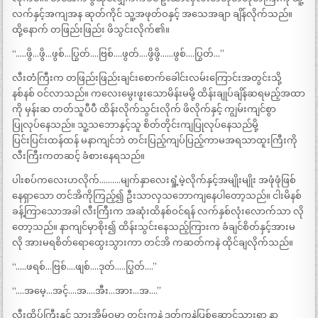
လက်နှင့်အကျအန ဆုတ်ကိုင် သူ့အဖုတ်ဝနှင့် အသေအချာ ချိန်လိုက်သည်။
ထို့နောက် တဖြည်းဖြည်း ဖိသွင်းလိုက်၏။
“…..ဖွိ…ဖွိ…ဖွစ်…ပြွတ်….ဗြစ်….ဖွတ်….ဖွိဖွိ……ဖွစ်….ပြွတ်…”
လီးတံကြီးက တဖြည်းဖြည်းချင်းစောက်ခေါင်းလမ်းကြောင်းအတွင်းသို့
နစ်နစ် ဝင်လာသည်။ ကလေးမွေးဖူးသောမိန်းမမို့ ထိန်းချုပ်ချိန်ဆရမည့်အထာ
ကို မှန်းဆ တတ်သူပီပီ ထိန်းလိုက်သွင်းလိုက် ဖိလိုက်နှင့် ကျွမ်းကျင်စွာ
ပြုလုပ်နေသည်။ သူ့သဘောနှင့်သူ စိတ်တိုင်းကျပြုလုပ်နေသည်မို့
ပြင်းပြင်းထန်ထန် မနာကျင်ဘဲ တင်းပြည့်ကျပ်ပြည့်ကာမအရသာထူးကြီးကို
လီးကြီးကတဆင့် ခံစားနေရသည်။
ပါးစပ်ကလေးဟလိုက်……….မျက်နှာလေးရှုံ့မဲ့လိုက်နှင့်အမျိုးမျိုး အဖုံဖုံဖြစ်
နေရှာသော တင်အိကိုကြည့်၍ ဦးသာလှသဘောကျနေပါတော့သည်။ ငါးမိနစ်
ခန့်ကြာသောအခါ လီးကြီးက အဆုံးထိနစ်ဝင်ရန် လက်နှစ်လုံးလောက်သာ လို
တော့သည်။ နာကျင်မှာစိုး၍ ထိန်းသွင်းနေသည့်ကြားက ခံချင်စိတ်နှင့်အားမ
လို အားမရစိတ်ရောထွေးသွားကာ တင်အိ ကဆတ်ကနဲ ထိုင်ချလိုက်သည်။
“…..ဖရစ်…ဗြစ်….ဖျစ်….ဒုတ်…..ပြွတ်….”
“….အမေ့…အင့်….အ….အီး…အား…အ….”
လီးထိပ်ကြီးနှင့် သားအိမ်ဝမှာ တင်းကနဲ ဒုတ်ကနဲပြစ်ဆောင့်သွားရာ နာ