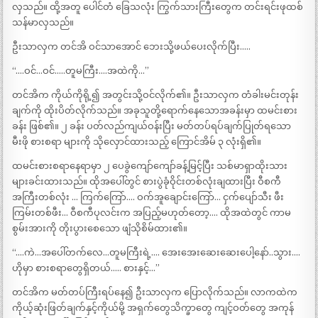
လှသည်။ ထို့အတူ ပေါင်တံ ခြေသလုံး ကြွက်သားကြီးတွေက တင်းရင်းဖုထစ်
သန်မာလှသည်။
ဦးသာလှက တင်အိ ဝင်သာအောင် ဘေးသို့ဖယ်ပေးလိုက်ပြီး…..
“….ဝင်…ဝင်…..တူမကြီး….အထဲကို…”
တင်အိက ကိုယ်ကိုရို့၍ အတွင်းသို့ဝင်လိုက်၏။ ဦးသာလှက တံခါးမင်းတုန်း
ချက်ကို ထိုးပိတ်လိုက်သည်။ အခုသူတို့ရောက်နေသောအခန်းမှာ ထမင်းစား
ခန်း ဖြစ်၏။ ၂ ခန်း ပတ်လည်ကျယ်ဝန်းပြီး မတ်တပ်ရပ်ချက်ပြုတ်ရသော
မီးဖို စားစရာ များကို သိုလှောင်ထားသည့် ကြောင်အိမ် ၃ လုံးရှိ၏။
ထမင်းစားစရာနေရာမှာ ၂ ပေခွဲကျော်ကျော်ခန့်မြင့်ပြီး သစ်မာရှာထိုးသား
များခင်းထားသည်။ ထိုအပေါ်တွင် စားပွဲခုံဝိုင်းတစ်လုံးချထားပြီး ဝီစကီ
အကြီးတစ်လုံး … ကြက်ကြော်…. ဝက်အူချောင်းကြော်… ငှက်ပျော်သီး ဖီး
ကြမ်းတစ်ဖီး… ဝီစကီပုလင်းက အပြည့်မဟုတ်တော့…. ထိုအထဲတွင် ကာမ
စွမ်းအားကို တိုးပွားစေသော ဖျံသိုစိမ်ထား၏။
“….ကဲ…အပေါ်တက်လေ…တူမကြီးရဲ့…. အေးအေးဆေးဆေးပေါ့နော်..သွား….
ဟိုမှာ စားစရာတွေရှိတယ်….. စားနှင့်…”
တင်အိက မတ်တပ်ကြီးရပ်နေ၍ ဦးသာလှက ပြောလိုက်သည်။ လာကထဲက
ကိုယ့်ဆုံးဖြတ်ချက်နှင့်ကိုယ်မို့ အရှက်တွေသိက္ခာတွေ ကျင့်ဝတ်တွေ အကုန်