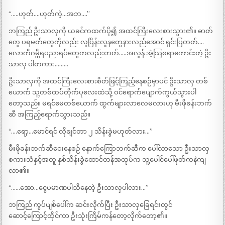
“…..ဟုတ်….ဟုတ်ကဲ့…အဘ….”
ဘကြည် ဦးသာလှကို ယခင်ကထက်ပို၍ အထင်ကြီးလေးစားသွား၏။ ဓာတ်
တွေ ပရမတ်တွေကိုလည်း လူပြိန်းလူနတွေနားလည်အောင် ရှင်းပြတတ်….
လောကီဂမ္ဘီရပညာရပ်တွေကလည်းတတ်…..အလွန် အံ့သြစရာကောင်းတဲ့ ဦး
သာလှ ပါတကား………
ဦးသာလှကို အထင်ကြီးလေးစားစိတ်ဖြင့်ကြည့်နေစဉ်မှာပင် ဦးသာလှ တစ်
ယောက် သူ့တစ်ထပ်တိုက်ပုလေးထဲသို့ ဝင်ရောက်ပျောက်ကွယ်သွားပါ
တော့သည်။ မရင်မေတစ်ယောက် ထွက်များလာလေမလားဟု မီးဖိုခန်းဘက်
ဆီ အကြည့်ရောက်သွားသည်။
“….ရော့…မောင်ရင် လိုချင်တာ ၂ သိန်းခွဲမဟုတ်လား…”
မီးဖိုခန်းဘက်ဆီငေးနေစဉ် နောက်ကြောဘက်ဆီက ပေါ်လာသော ဦးသာလှ
စကားသံနှင့်အတူ နှစ်သိန်းခွဲထောင်တန်အထုပ်က သူ့ပေါင်ပေါ်ဖုတ်ကနဲကျ
လာ၏။
“……အော…ငွေပမာဏပါသိနေတဲ့ ဦးသာလှပါလား…”
ဘကြည် ကွပ်ပျစ်ပေါ်က ဆင်းလိုက်ပြီး ဦးသာလှခြေရင်းတွင်
ဆောင့်ကြောင့်ထိုင်ကာ ဦးသုံးကြိမ်ကန်တော့လိုက်တော့၏။