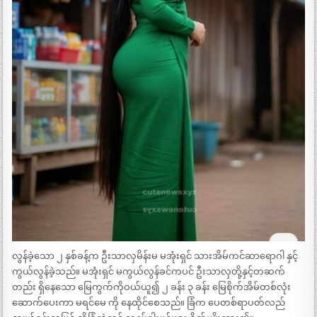
လွန်ခဲ့သော ၂ နှစ်ခန့်က ဦးသာလှမိန်းမ မအုံးရှင် သားအိမ်ကင်ဆာရောဂါ နှင့်
ကွယ်လွန်ခဲ့သည်။ မအုံးရှင် မကွယ်လွန်ခင်ကပင် ဦးသာလှတို့နှင့်တဆက်
တည်း ရှိနေသော မြေကွက်ကိုဝယ်ယူ၍ ၂ ခန်း ၃ ခန်း မြေစိုက်အိမ်တစ်လုံး
ဆောက်ပေးကာ မရင်မေ ကို နေထိုင်စေသည်။ ခြံက ပေတစ်ရာပတ်လည်