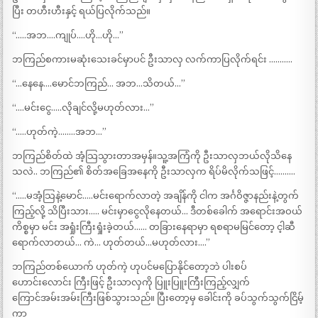
ပြီး တဟီးဟီးနှင့် ရယ်ပြလိုက်သည်။
“…..အဘ….ကျုပ်….ဟို…ဟို…”
ဘကြည်စကားမဆုံးသေးခင်မှာပင် ဦးသာလှ လက်ကာပြလိုက်ရင်း ………..
“…နေနေ….မောင်ဘကြည်… အဘ…သိတယ်…”
“….မင်းငွေ…..လိုချင်လို့မဟုတ်လား…”
“…..ဟုတ်ကဲ့……..အဘ…”
ဘကြည်စိတ်ထဲ အံ့သြသွားတာအမှန်။သူ့အကြံကို ဦးသာလှဘယ်လိုသိနေ
သလဲ.. ဘကြည်၏ စိတ်အခြေအနေကို ဦးသာလှက ရိပ်မိလိုက်သဖြင့်……….
“…..မအံ့သြနဲ့မောင်…..မင်းရောက်လာတဲ့ အချိန်ကို ငါက အင်္ဂဝိဇ္ဇာနည်းနဲ့တွက်
ကြည့်လို့ သိပြီးသား….. မင်းမှာငွေလိုနေတယ်… ဒီတစ်ခေါက် အရောင်းအဝယ်
ကိစ္စမှာ မင်း အရှုံးကြီးရှုံးခဲ့တယ်…… တခြားနေရာမှာ ရစရာမမြင်တော့ င့ါဆီ
ရောက်လာတယ်… ကဲ… ဟုတ်တယ်…မဟုတ်လား….”
ဘကြည်တစ်ယောက် ဟုတ်ကဲ့ ဟုပင်မပြောနိုင်တော့ဘဲ ပါးစပ်
ဟောင်းလောင်း ကြီးဖြင့် ဦးသာလှကို ပြူးပြူးကြီးကြည့်လျှက်
ကြောင်အမ်းအမ်းကြီးဖြစ်သွားသည်။ ပြီးတော့မှ ခေါင်းကို ခပ်သွက်သွက်ငြိမ့်
ကာ