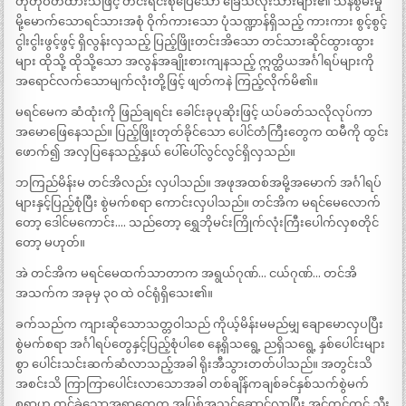
တိုတိုဝတ်ထားသဖြင့် တင်းရင်းစိုပြေသော ခြေသလုံးသားများ၏ သန်စွမ်းမှု
မို့မောက်သောရင်သားအစုံ ဝိုက်ကားသော ပုံသဏ္ဍာန်ရှိသည့် ကားကား စွင့်စွင့်
ငွါးငွါးဖွင့်ဖွင့် ရှိလွန်းလှသည့် ပြည့်ဖြိုးတင်းအိသော တင်သားဆိုင်ထွားထွား
များ ထိုသို့ ထိုသို့သော အလွန်အချိုးစားကျနသည့် ဣတ္ထိယအင်္ဂါရပ်များကို
အရောင်လက်သောမျက်လုံးတို့ဖြင့် ဖျတ်ကနဲ ကြည့်လိုက်မိ၏။
မရင်မေက ဆံထုံးကို ဖြည်ချရင်း ခေါင်းခုပုဆိုးဖြင့် ယပ်ခတ်သလိုလုပ်ကာ
အမောဖြေနေသည်။ ပြည့်ဖြိုးတုတ်ခိုင်သော ပေါင်တံကြီးတွေက ထမီကို ထွင်း
ဖောက်၍ အလှပြနေသည့်နှယ် ပေါ်ပေါ်လွင်လွင်ရှိလှသည်။
ဘကြည်မိန်းမ တင်အိလည်း လှပါသည်။ အဖုအထစ်အမို့အမောက် အင်္ဂါရပ်
များနှင့်ပြည့်စုံပြီး စွဲမက်စရာ ကောင်းလှပါသည်။ တင်အိက မရင်မေလောက်
တော့ ဒေါင်မကောင်း…. သည်တော့ ရွှေဘိုမင်းကြိုက်လုံးကြီးပေါက်လှစတိုင်
တော့ မဟုတ်။
အဲ တင်အိက မရင်မေထက်သာတာက အရွယ်ဂုဏ်… ငယ်ဂုဏ်… တင်အိ
အသက်က အခုမှ ၃၀ ထဲ ဝင်ရုံရှိသေး၏။
ခက်သည်က ကျားဆိုသောသတ္တဝါသည် ကိုယ့်မိန်းမမည်မျှ ချောမောလှပပြီး
စွဲမက်စရာ အင်္ဂါရပ်တွေနှင့်ပြည့်စုံပါစေ နေ့ရှိသရွေ့ ညရှိသရွေ့ နှစ်ပေါင်းများ
စွာ ပေါင်းသင်းဆက်ဆံလာသည့်အခါ ရိုးအီသွားတတ်ပါသည်။ အတွင်းသိ
အစင်းသိ ကြာကြာပေါင်းလာသောအခါ တစ်ချိန်ကချစ်ခင်နှစ်သက်စွဲမက်
စရာဟု ထင်ခဲ့သောအရာတွေက အပြစ်အသွင်ဆောင်လာပြီး အင်တင်တင် ညီး