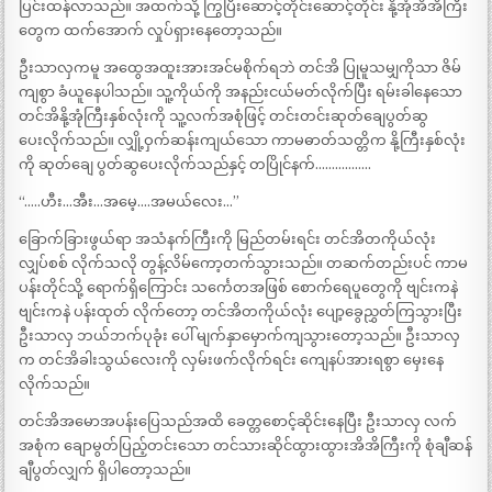
ပြင်းထန်လာသည်။ အထက်သို့ ကြွပြီးဆောင့်တိုင်းဆောင့်တိုင်း နို့အုံအိအိကြီး
တွေက ထက်အောက် လှုပ်ရှားနေတော့သည်။
ဦးသာလှကမူ အထွေအထူးအားအင်မစိုက်ရဘဲ တင်အိ ပြုမူသမျှကိုသာ ဇိမ်
ကျစွာ ခံယူနေပါသည်။ သူ့ကိုယ်ကို အနည်းငယ်မတ်လိုက်ပြီး ရမ်းခါနေသော
တင်အိနို့အုံကြီးနှစ်လုံးကို သူ့လက်အစုံဖြင့် တင်းတင်းဆုတ်ချေပွတ်ဆွ
ပေးလိုက်သည်။ လျှို့ဝှက်ဆန်းကျယ်သော ကာမဓာတ်သတ္တိက နို့ကြီးနှစ်လုံး
ကို ဆုတ်ချေ ပွတ်ဆွပေးလိုက်သည်နှင့် တပြိုင်နက်……………..
“…..ဟီး…အီး…အမေ့….အမယ်လေး…”
ခြောက်ခြားဖွယ်ရာ အသံနက်ကြီးကို မြည်တမ်းရင်း တင်အိတကိုယ်လုံး
လျှပ်စစ် လိုက်သလို တွန့်လိမ်ကော့တက်သွားသည်။ တဆက်တည်းပင် ကာမ
ပန်းတိုင်သို့ ရောက်ရှိကြောင်း သင်္ကေတအဖြစ် စောက်ရေပူတွေကို ဗျင်းကနဲ
ဗျင်းကနဲ ပန်းထုတ် လိုက်တော့ တင်အိတကိုယ်လုံး ပျော့ခွေညွှတ်ကြသွားပြီး
ဦးသာလှ ဘယ်ဘက်ပုခုံး ပေါ် မျက်နှာမှောက်ကျသွားတော့သည်။ ဦးသာလှ
က တင်အိခါးသွယ်လေးကို လှမ်းဖက်လိုက်ရင်း ကျေနပ်အားရစွာ မှေးနေ
လိုက်သည်။
တင်အိအမောအပန်းပြေသည်အထိ ခေတ္တစောင့်ဆိုင်းနေပြီး ဦးသာလှ လက်
အစုံက ချောမွတ်ပြည့်တင်းသော တင်သားဆိုင်ထွားထွားအိအိကြီးကို စုံချီဆန်
ချီပွတ်လျှက် ရှိပါတော့သည်။