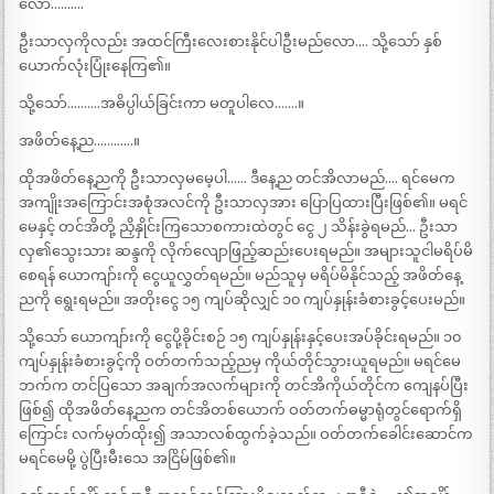
လော……….
ဦးသာလှကိုလည်း အထင်ကြီးလေးစားနိုင်ပါဦးမည်လော…. သို့သော် နှစ်
ယောက်လုံးပြုံးနေကြ၏။
သို့သော်……….အဓိပ္ပါယ်ခြင်းကာ မတူပါလေ…….။
အဖိတ်နေ့ည…………။
ထိုအဖိတ်နေ့ညကို ဦးသာလှမမေ့ပါ…… ဒီနေ့ည တင်အိလာမည်…. ရင်မေက
အကျိုးအကြောင်းအစုံအလင်ကို ဦးသာလှအား ပြောပြထားပြီးဖြစ်၏။ မရင်
မေနှင့် တင်အိတို့ ညှိနှိုင်းကြသောစကားထဲတွင် ငွေ ၂ သိန်းခွဲရမည်… ဦးသာ
လှ၏သွေးသား ဆန္ဒကို လိုက်လျောဖြည့်ဆည်းပေးရမည်။ အများသူငါမရိပ်မိ
စေရန် ယောကျာ်းကို ငွေယူလွှတ်ရမည်။ မည်သူမှ မရိပ်မိနိုင်သည့် အဖိတ်နေ့
ညကို ရွေးရမည်။ အတိုးငွေ ၁၅ ကျပ်ဆိုလျှင် ၁၀ ကျပ်နှုန်းခံစားခွင့်ပေးမည်။
သို့သော် ယောကျာ်းကို ငွေပို့ခိုင်းစဉ် ၁၅ ကျပ်နှုန်းနှင့်ပေးအပ်ခိုင်းရမည်။ ၁၀
ကျပ်နှုန်းခံစားခွင့်ကို ဝတ်တက်သည့်ညမှ ကိုယ်တိုင်သွားယူရမည်။ မရင်မေ
ဘက်က တင်ပြသော အချက်အလက်များကို တင်အိကိုယ်တိုင်က ကျေနပ်ပြီး
ဖြစ်၍ ထိုအဖိတ်နေ့ညက တင်အိတစ်ယောက် ဝတ်တက်ဓမ္မာရုံတွင်ရောက်ရှိ
ကြောင်း လက်မှတ်ထိုး၍ အသာလစ်ထွက်ခဲ့သည်။ ဝတ်တက်ခေါင်းဆောင်က
မရင်မေမို့ ပွဲပြီးမီးသေ အငြိမ်ဖြစ်၏။