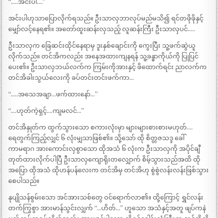
“…..အင်းပါ….”
အင်းပါဟုသာပြောလိုက်ရသည်။ ဦးသာလှဘာလုပ်မည်မသိ၍ ရင်တဖိုဖိုနှင့်
မျှော်လင့်နေရ၏။ အတော်ထူးဆန်းလှသည့် လူဆန်းကြီး ဦးသာလှပင်…..
ဦးသာလှက ခြေဆင်းထိုင်နေရာမှ ဒူးနှစ်ချောင်းကို ကွေးပြီး သူ့ဖက်ဆွဲယူ
လိုက်သည်။ တင်အိကလည်း အနေအထားကျနရန် သူ့ခန္ဓာကိုယ်ကို ပြုပြင်
ပေး၏။ ဦးသာလှဘယ်လက်က ကြမ်းကိုအားနှင့် ဖိထောက်ရင်း ညာလက်က
တင်အိခါးသွယ်လေးကို ခပ်တင်းတင်းဖက်ကာ…
“…..အသေအချာ…ဖက်ထားနော်…”
“….ဟုတ်ကဲ့ရှင့်….ကျမလင်…”
တင်အိနှုတ်က ထွက်သွားသော စကားလုံးမှာ များများစားစားမဟုတ်….
ရေတွက်ကြည့်လျှင် ၆ လုံးမျှသာဖြစ်၏။ သို့သော် ထို စိတ္တဇသဒ္ဒ ခေါ်
ကာမရာဂ အားကောင်းလှစွာသော ထိုအသံ ၆ လုံးက ဦးသာလှကို အပိုင်ချီ
တုတ်ထားလိုက်ပါပြီ ဦးသာလှကျောရိုးတလျှောက် စိမ့်သွားသည်အထိ ထို
အပြော ထိုအသံ ထိုဟန်ပန်လေးက တင်အိမှ တင်အိဟု စွဲစွဲလန်းလန်းဖြစ်သွား
စေပါသည်။
နုပျိုသန်စွမ်းသော အင်အားသစ်တွေ ဝင်ရောက်လာ၏။ ထို့ကြောင့် ရွှင်လန်း
တက်ကြွစွာ အားမာန်သွင်းလျှက် “…ဟိတ်…” ဟူသော အသံနှင့်အတူ ဖျပ်ကနဲ