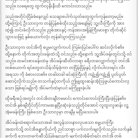
သည်။ လရေတွေ ထွက်လုနီးနီးထိ ကောင်းလာသည်။
သည်အတိုင်းငြိမ်ခံနေလျှင် သေချာပေါက်သုတ်တွေထွက်ကုန်တော့မည်။
ထို့ကြောင့် ဦးသာလှက တန်ပြန်စစ်ထိုးသည့်အနေဖြင့် သူ့လီးကြီးကို အား
ထဲ့၍ တင်းခံလိုက်သည်။ ညှစ်အားနှင့် ကန်အားအရှိန်ကြီးမားစွာ တိုက်ဆိုင်
သွားသဖြင့် နှစ်ယောက်လုံး တုန်ခါသွားကြသည်။
ဦးသာလှက တင်အိကို ပွေ့မလျှက်ကပင် ကြမ်းပြင်ပေါ်က ဆင်းလိုက်၏။
ထို့နောက် တိုက်အတွင်းခန်းထဲသို့ ဝင်သည်။ ထို့နောက် သူ့အိပ်ခန်းတွင်းသို့ ဝင်
သည်။ ထမင်းစားခန်းထဲမှ အိပ်ခန်းဆီထိလာရာ ခရီးတလျှောက်တွင် တင်အိ
တစ်ယောက် ရင်တွေတသိမ့်သိမ့်ခုံကာ တငြိမ့်ငြိမ့်နှင့် လိုက်ပါလာရင်း လီး
အရသာ ကို ခံစားလာ၏။ တခါတခါ ဖင်ဆုံကြီးကို ကျုံ့၍ကျုံ့၍ ပွတ်ပွတ်
ဆောင့်လိုက်သည်။ တသက်နှင့်တကိုယ် ဤမျှထူးဆန်းအံ့သြဖွယ်ကောင်းလှ
သော ဖြစ်ရပ်မျိုးကို အိပ်မက်ထဲမှာပင် မကြုံဖူးခဲ့ပါ။
ထိုခရီးစဉ်အတွင်း တင်အိတချီတမောင်း ကောင်းကောင်းကြီးပြီးခဲ့ပြန်၏။
တင်အိ နှစ်ချီတိုင်တိုင်ကာမဆန္ဒပြီးဆုံးခဲ့သည့်တိုင်အောင် လူထူးလူဆန်း လူ့
အံ့မခန်းကြီး ဖြစ်သော ဦးသာလှမှာ တချီမှ မပြီးသေးပါ။
အိပ်ခန်းထဲရောက်သောအခါ အလွန်သားနားလှပသော မွေ့ယာကြီး
အထက်သို့ တင်အိခန္ဓာကိုယ်ကို ညင်သာစွာ ပက်လက်ချလိုက်သည်။ လက်နှစ်
ဖက်ကို ဘေးတဖက်ဆီသို့ပြစ်ချလျှက် မျက်လုံးစုံမှိတ်ရင်း တင်အိ တစ်