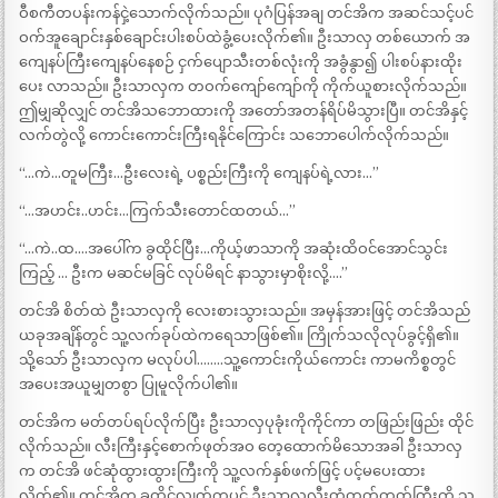
ဝီစကီတပန်းကန်ငှဲ့သောက်လိုက်သည်။ ပုဂံပြန်အချ တင်အိက အဆင်သင့်ပင်
ဝက်အူချောင်းနှစ်ချောင်းပါးစပ်ထဲခွံ့ပေးလိုက်၏။ ဦးသာလှ တစ်ယောက် အ
ကျေနပ်ကြီးကျေနပ်နေစဉ် ငှက်ပျောသီးတစ်လုံးကို အခွံနွာ၍ ပါးစပ်နားထိုး
ပေး လာသည်။ ဦးသာလှက တဝက်ကျော်ကျော်ကို ကိုက်ယူစားလိုက်သည်။
ဤမျှဆိုလျှင် တင်အိသဘောထားကို အတော်အတန်ရိပ်မိသွားပြီ။ တင်အိနှင့်
လက်တွဲလို့ ကောင်းကောင်းကြီးရနိုင်ကြောင်း သဘောပေါက်လိုက်သည်။
“…ကဲ…တူမကြီး…ဦးလေးရဲ့ ပစ္စည်းကြီးကို ကျေနပ်ရဲ့လား…”
“…အဟင်း..ဟင်း…ကြက်သီးတောင်ထတယ်…”
“…ကဲ..ထ….အပေါ်က ခွထိုင်ပြီး…ကိုယ့်ဖာသာကို အဆုံးထိဝင်အောင်သွင်း
ကြည့် … ဦးက မဆင်မခြင် လုပ်မိရင် နာသွားမှာစိုးလို့….”
တင်အိ စိတ်ထဲ ဦးသာလှကို လေးစားသွားသည်။ အမှန်အားဖြင့် တင်အိသည်
ယခုအချိန်တွင် သူ့လက်ခုပ်ထဲကရေသာဖြစ်၏။ ကြိုက်သလိုလုပ်ခွင့်ရှိ၏။
သို့သော် ဦးသာလှက မလုပ်ပါ……..သူ့ကောင်းကိုယ်ကောင်း ကာမကိစ္စတွင်
အပေးအယူမျှတစွာ ပြုမူလိုက်ပါ၏။
တင်အိက မတ်တပ်ရပ်လိုက်ပြီး ဦးသာလှပုခုံးကိုကိုင်ကာ တဖြည်းဖြည်း ထိုင်
လိုက်သည်။ လီးကြီးနှင့်စောက်ဖုတ်အဝ တေ့ထောက်မိသောအခါ ဦးသာလှ
က တင်အိ ဖင်ဆုံထွားထွားကြီးကို သူ့လက်နှစ်ဖက်ဖြင့် ပင့်မပေးထား
လိုက်၏။ တင်အိက ခွထိုင်လျှက်ကပင် ဦးသာလှလီးတံတုတ်တုတ်ကြီးကို သူ့