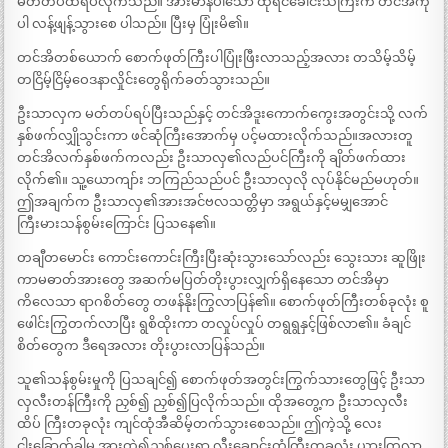
မတ်တပ်ထရပ်လိုက်သည်။ အားမာန်ပါသော ထိုရင်ခေါင်းသံကြီးက တင်အိကို
ပါ လန့်ဖျန့်သွားစေ ပါသည်။ ပြီးမှ ပြုံးမိ၏။
တင်အိတစ်ယောက် စောက်ဖုတ်ကြီးပါပြုံးဖြီးလာသည့်အလား တသိမ့်သိမ့်
တငြိမ့်ငြိမ့်ဝေဒနာလှိုင်းတွေရိုက်ခတ်သွားသည်။
ဦးသာလှက မတ်တပ်ရပ်ပြီးသည်နှင့် တင်အိဒူးကောက်ကွေးအတွင်းသို့ လက်
နှစ်ဖက်လျှိုသွင်းကာ ဖင်ဆုံကြီးအောက်မှ ပင့်မထားလိုက်သည်။အလားတူ
တင်အိလက်နှစ်ဖက်ကလည်း ဦးသာလှ၏လည်ပင်ကြီးကို ချိတ်ဖက်ထား
လိုက်၏။ သူ့ယောကျာ်း ဘကြည်သည်ပင် ဦးသာလှလို လုပ်နိုင်မည်မဟုတ်။
ဤအချက်က ဦးသာလှ၏အားအင်ဗလသတ္တိမှာ အရွယ်နှင့်မမျှအောင်
ကြီးမားသန်စွမ်းကြောင်း ပြသနေ၏။
တချီတမောင်း ကောင်းကောင်းကြီးပြီးဆုံးသွားသော်လည်း သွေးသား ဆူဖြိုး
ကာမဓာတ်အားတွေ အဆက်မပြတ်တိုးပွားလျှက်ရှိနေသော တင်အိမှာ
ကိလေသာ ရာဂစိတ်တွေ တဖန်နိုးကြွလာပြန်၏။ စောက်ဖုတ်ကြီးတစ်ခုလုံး စူ
ဖေါင်းကြွတက်လာပြီး ရွစိထိုးကာ တလှုပ်လှုပ် တရွရွနှင့်ဖြစ်လာ၏။ ခံချင်
စိတ်တွေက ဒီရေအလား တိုးပွားလာပြန်သည်။
သူ၏သန်စွမ်းမှုကို ပြသချင်၍ စောက်ဖုတ်အတွင်းကြွက်သားတွေဖြင့် ဦးသာ
လှလီးတန်ကြီးကို ညှစ်၍ ညှစ်၍ပြလိုက်သည်။ ထိုအတွေ့က ဦးသာလှလီး
ထိပ် ကြီးတခုလုံး ကျင်ထုံအီဆိမ့်တက်သွားစေသည်။ ဤကဲ့သို့ လေး
ငါးခြောက်ခါမှ အားထဲ့၍ညှစ်ပေးရာ လီးချောင်းတံကြီးတခုလုံး ယားကြွလာ