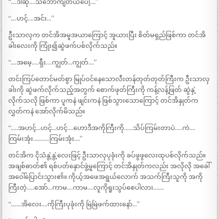
“….ဒါဆို….သဘောကျတယ်ပေါ့….”
“….ဟင့်….အင်း…”
ဦးသာလှက တင်အိအမူအယာကြောင့် အူယားပြီး စိတ်မရှည်ဖြစ်ကာ တင်အိ
ခါးလေးကို ကြုံး၍ဆွဲဖက်ပစ်လိုက်သည်။
“….အမေ့…..ရှီး….ကျွတ်…ကျွတ်….”
တင်းကြပ်တောင်မတ်စွာ မြုပ်ဝင်နေသောလီးတန်တုတ်တုတ်ကြီးက ဦးသာလှ
ခါးကို ဆွဲဖက်လိုက်သည့်အတွက် စောက်ဖုတ်ကြီးကို ကန့်လန့်ဖြတ် ဆွဲနှဲ့
လိုက်သလို ဖြစ်ကာ ပူကနဲ ဖျင်းကနဲ ဖြစ်သွားသောကြောင့် တင်အိနှုတ်က
လွှတ်ကနဲ အော်လိုက်မိသည်။
“…..အဟင့်…ဟင့်…ဟင့်….ဟောဒီအကိုကြီးကို……သိပ်ကြမ်းတာပဲ…..ကဲ….
ကြမ်းအုံး………..ကြမ်းအုံး….”
တင်အိက ငိုသံနွဲ့နွဲ့လေးဖြင့် ဦးသာလှပုခုံးကို ခပ်ဖွဖွလေးထုပစ်လိုက်သည်။
အချစ်ဓာတ်၏ ရစ်ပတ်နှောင်ဖွဲ့မူကြောင့် တင်အိနှုတ်ကလည်း အလိုလို အခေါ်
အဝေါ်ပြောင်းသွား၏။ ကိုယ့်အဖေအရွယ်လောက် အသက်ကြီးသူကို အကို
ကြီးတဲ့…..အော်…ကာမ….ကာမ….လူကိုရူးသွပ်စေပါလား…….
“…….အိလေး….ကိုကြီးပုခုံးကို မြဲမြဲဖက်ထားနော်…”