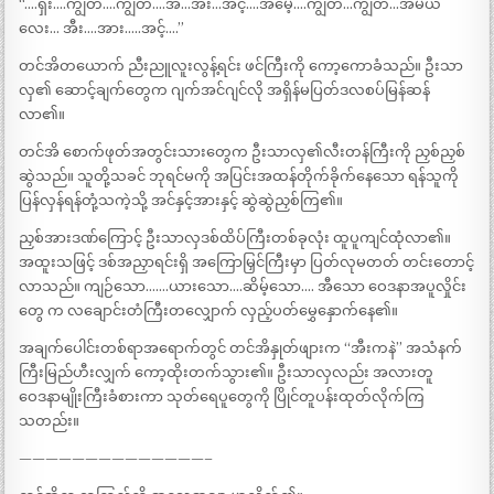
“….ရှီး….ကျွတ်….ကျွတ်….အ…အီး…အင့်….အမေ့….ကျွတ်…ကျွတ်…အမယ်
လေး… အီး….အား…..အင့်….”
တင်အိတယောက် ညီးညူလူးလွန့်ရင်း ဖင်ကြီးကို ကော့ကောခံသည်။ ဦးသာ
လှ၏ ဆောင့်ချက်တွေက ဂျက်အင်ဂျင်လို အရှိန်မပြတ်ဒလစပ်မြန်ဆန်
လာ၏။
တင်အိ စောက်ဖုတ်အတွင်းသားတွေက ဦးသာလှ၏လီးတန်ကြီးကို ညှစ်ညှစ်
ဆွဲသည်။ သူတို့သခင် ဘုရင်မကို အပြင်းအထန်တိုက်ခိုက်နေသော ရန်သူကို
ပြန်လှန်ရန်တုံ့သကဲ့သို့ အင်နှင့်အားနှင့် ဆွဲဆွဲညှစ်ကြ၏။
ညှစ်အားဒဏ်ကြောင့် ဦးသာလှဒစ်ထိပ်ကြီးတစ်ခုလုံး ထူပူကျင်ထုံလာ၏။
အထူးသဖြင့် ဒစ်အညှာရင်းရှိ အကြောမြှင်ကြီးမှာ ပြတ်လုမတတ် တင်းတောင့်
လာသည်။ ကျဉ်သော…….ယားသော….ဆိမ့်သော…. အီသော ဝေဒနာအပူလှိုင်း
တွေ က လချောင်းတံကြီးတလျှောက် လှည့်ပတ်မွှေနှောက်နေ၏။
အချက်ပေါင်းတစ်ရာအရောက်တွင် တင်အိနှုတ်ဖျားက “အီးကနဲ” အသံနက်
ကြီးမြည်ဟီးလျှက် ကော့ထိုးတက်သွား၏။ ဦးသာလှလည်း အလားတူ
ဝေဒနာမျိုးကြီးခံစားကာ သုတ်ရေပူတွေကို ပြိုင်တူပန်းထုတ်လိုက်ကြ
သတည်း။
——————————————–