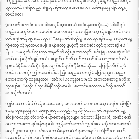
“ကိုကြီးသဘောလေ လိုးချင်သလောက်သာလိုး။ ဒီနေ့ ကိုစိုးဦးလည်း အလုပ်
သွားတယ်။ မရီလည်း မရှိဘူးဆိုတော့ အေးဆေးပဲ။ တစ်နေကုန် ဗျင်းလို့ရ
တယ်လေ။
(ဆောက်ကောင်မလေး ငါအလုပ်သွားတယ် ထင်နေတာကိုး…..) “ဒါဆိုရင်
လည်း ဖင်ကုန်းပေးလေနော်။ ဖင်လေးကို ထောင်ပြီးတော့ လိုးချင်တယ်။ ဖင်
တစ်ခါမှ မလိုးဖူးသေးဘူး။” “အန်… ဖင်မလိုးဖူးသေးဘူးဆိုတော့ အဖုတ်တွေ
ကိုတော့ လိုးဖူးတယ်ပေါ့။ ပြောတော့ နွယ့်ကို အရင်ဆုံး လုပ်ဖူးတာဆို ပေါ်
ပြီ…။” “မဟုတ်ပါဘူးကွာ အဖုတ်ကို လိုးဖူးတာလည်း မင်းနဲ့မှ ပထမဆုံးပါ။”
အော် ပြောလိုက်ချင်တယ်။ ချောင်ကစ်ကို တစ်လ တစ်ခါမှ မသွားရရင် လီး
ရာဇဝင်ရိုင်းတယ်ဆို။ ရိုးရာပျက်ရင် နတ်ကိုင်မယ်ဆို……. ပြောပြလိုက်ချင်
တယ်။ အားလုံးကြားအောင် ဒီဘဲကြီး အညာသားလို့ မပြောရဘူး။ အညာ
တော်တော်ကို သန်နေတာ။ “အင်းပါ ဖင်ကုန်းပေးမယ် အတင်းဆောင့် မလိုးရ
ဘူးနော်။” “မလိုးပါဘူး စိမ်ပြီးလိုးမှာပါ။” ကောင်မလေးက ဖင်ကို ထောင်
ပေးလိုက်တယ်။
ကျွန်တော် တစ်ခါပဲ လိုးပေးထားတဲ့ စောက်ဖုတ်လေးကတော့ အရမ်းကိုစိပြီး
တော့ လှနေတုန်းပဲ။ အမွှေးတွေကလည်း လှလိုက်တာ… စင်းနေတာပဲ။ သူ့
ဆီးခုံကလည်း လုံးဝကို ပြောစရာမရှိဘူးဗျာ။ ဖင်သား နီနီလေးရဲ့ အဆုံး စအို
ဝလေးကတော့ ရင်ခုန်စရာပါ။ ကျွန်တော်တောင် သူ့ဖင်လေးကို အားရအောင်
မလုပ်ဖူးသေးဘူး။ ဖင်လေးက စိနေတာပဲ ရဲရဲလေးရယ်။ ဘဲကြီးက ဆော်
လေး ဖင်ပေါက်လေးကို စုပ်ပေးနေတယ်။ သေစမ်းဗျာ။ ရွံစရာတောင် ကောင်း