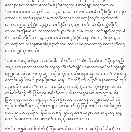
လေးနားရောက်တော့ တောင့်မခံနိုင်တော့ဘူး ဆောင့်ချပစ်လိုက်တယ်။
“အားးးးးးးးးးးး… ကျွတ်……” “အူး.. အား… ဘာလုပ်တာလဲ။ ကိုစိုးဦး ဘာလုပ်
တာလဲ။ ဒါ ဘယ်နေရာလဲ” မတတ်နိုင်ဘူး။ လက်တွေနဲ့လည်း ကုတ်တယ်
လက်သည်းရှည်ကြီးတွေနဲ့။ မတက်နိုင်တော့ဘူး ဆက်‌ဆောင့်ထည့်လိုက်
တယ်။ အပျိုမှေး ပေါက်သွားတယ်ဗျာ။ “ဗျစ်..ဗျစ်..ထုတ်” တစ်ချက်တည်းပါ
ပဲ။ ကောင်းလိုက်တာ နွေးသွားတယ်။ အတွင်းပိုင်းရောက်တော့ ပိုနွေးသွား
တယ်ဆိုတာ ဒါပဲနေမှာ။ ဒါနဲ့ နောက်ထပ် ဆယ့်ငါးချက်လောက့် ဆောင့်လိုက်ရ
တယ်။ ပြီးသွားတယ်။
“ဆင်းပါ မလုပ်ပါနဲ့တော့ ဆင်းပါ… အီး ဟီး.။။” “အီး အီး ဟီးးး…” ငိုနေလည်း
အပိုပဲလေ။ ကောင်းကောင်းကြီးကို လိုးလိုက်ရပြီ။ နောက်တစ်ချီ ထပ်လိုးချင်
နေပြီ။ ကောင်မလေးကို မှောက်ခိုင်းလိုက်တယ်။ ရုန်းကန်နေတယ်။ “မလုပ်ပါနဲ့
တောင်းပန်ပါတယ် နာနေပြီ။ အမေရေ…..” ဇတ်ပိုးကို ဖြောင်းခနဲနေအောင် အုပ်
ချပစ်လိုက်တယ်။ “မသာမ သေချင်လို့လား နင့်ကိုတစ်ခါလိုးပြီးပြီ။ နောက်
တစ်ခါလိုးလို့ လီးဖြစ်သွားမှာမို့လို့လား။ ဒါမလေးရှားနော် သေသွားမယ်။”
ငြိမ်ကျသွားတယ်။ ဒါနဲ့ မှောက်ခိုင်းပြီးတော့ ဖင်က နေ လျှိုပြီးတော့ လီးကို
သွင်းတယ်။ ဇိမ်ကျလိုက်တာဗျာ။ တော်တော်ကို ကြပ်တယ်။ လေးငါးချက်
လောက် ဆောင့်လိုက်၊ နို့သီးလေးကို ကိုင်လိုက်၊ ဇတ်ပိုးလေးကို စုပ်လိုက်နဲ့
ကောင်မလေးကတော့ အောက်ကနေ ငိုနေတော့တာပဲ။
အဲ့ဒါက ကျွန်တော့်စိတ်ကို ပိုကြွစေတယ်လေ။ “ထ ထ နွယ်နီ။ ငါ့လီးကို လာ