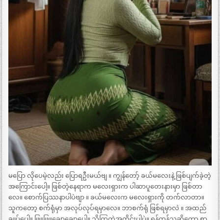
မပြော လိုပေမဲ့လည်း ပြောရဦးမယ်ဗျ ။ ကျွန်တော့် ခယ်မလေးနဲ့ ဖြစ်ပျက်ခဲ့တဲ့
အကြောင်းပေါ့။ ဖြစ်တဲ့နေရာက မလေးရှားက ပါဆာပူတေးနားမှာ ဖြစ်တာ
လေ။ စောက်ပြဿနာပါပဲဗျာ ။ ခယ်မလေးက မလေးရှားကို တက်လာတာ။
သူကတော့ စက်ရုံမှာ အလုပ်လုပ်ရမှာလေ။ ဘာစက်ရုံ ဖြစ်ရမှာလဲ ။ အထည်
ချုပ်ပေါ့။ ဖြူဖြူချောချောပေါ့။ သိကြတဲ့အတိုင်းပါပဲ။ ရန်ကုန်သူဆိုတော့ စွာ