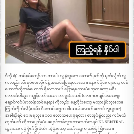
ဒီလို နဲ့ပဲ တစ်နှစ်ကျော်လာ တာပါ။ သူနဲ့ယူစက ဆောက်ဖုတ်ကို မှုတ်လိုက် သူ
ကလည်း လီးစုပ်ပေးလိုက်နဲ့ အဆင်ပြေနေတာလေ ။ နောက်ပိုင်းကျတော့ တစ်
ယောက်ကိုတစ်ယောက် ရိုးလာတယ် ပြောရမလားပဲ။ သူကတော့ မရိုး
လောက်ပါဘူး ။ကျွန်တော်ကသာ ဘာရူး(အသစ်)လေး စားချင်နေတာဗျ။
ချောင်ကစ်(ဖာတန်းတစ်နေရာ) ကိုလည်း နေ့တိုင်းတော့ မသွားနိုင်ဘူးလေ။
ကြွက်ကိုက်လိမ့်မယ်။ ဒီကောင်တွေက ငါးဆယ်လောက်တောင် လူများတဲ့
အခါဆိုရင် ပေးမရဘူး ။ ၁၀၀ လောက်ပေးမှရတာ။ စာအုပ်ရှိလည်း ကင်မယ်
ကုတ်မယ် ဆိုတာချည်းပဲ။ ချောင်ကစ်သွားတာထက်စာရင် KL SENTRAL
သွားတာကမှ မိုက်ဦးမယ်။ အဲ့မှာတော့ ဆော်တွေက တစ်ပုံကြီးလေ ။