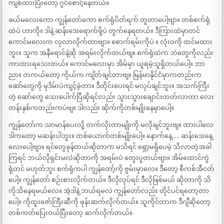
ကျစ်ထားပြီးတော့ ဂွင်စောင့်နေတယ်။
ခယ်မလေးကော ကျွန်တော်ကော စက်ရုံပိတ်ရက် တူတာပေါ့ဗျာ။ တစ်စက်ရုံ
ထဲပဲ ဟာကို။ ဒါနဲ့ ဆန်းဒေးရောက်ဖို့ပဲ တွက်နေရတယ်။ ဒီကြားထဲမှာတင်
ကောင်မလေးက လှလာလိုက်တာဗျာ။ စောက်ရမ်းကိုပဲ ။ လုံးဝကို ထင်မထား
ဘူး။ သူက အနီရောင်နဲ့ဆို အရမ်းလိုက်တယ်ဗျ။ စက်ရုံထဲက ဘဲတွေကိုလည်း
ကာထားရသေးတယ်။ ကောင်မလေးမှာ အိမ်မှာ ယူရမဲ့သူရှိတယ်ပေါ့။ ဘာ
ညာ။ တကယ်တော့ ကိုယ်က ကျိတ်ချင်တာဗျ။ မြန်မာနိုင်ငံမှာကတည်းက
ဆော်တွေကို မုဒိမ်းပဲကျင့်ခဲ့တာ။ ဒီတိုင်းပေးရင် မလုပ်ချင်ဘူး။ အသက်ကြီး
တဲ့ ဆော်တွေ သေးပေါက်ပြီဆိုရင်လည်း သွားသွားချောင်းတတ်လာတာ လေး
တန်းနှစ်ကတည်းကပဲဗျ။ ဒါလည်း ဆိုက်ကိုတစ်မျိုးနေမှာပေါ့။
ကျွန်တော်က သာမာန်ပေးလို့ တက်လိုးတာမျိုးကို မလိုချင်ဘူးဗျ။ ထားပါလေ
ဒါကတော့ မဆန်းပါဘူး။ တစ်ယောက်တစ်မျိုးပေါ့။ နောက်နေ့….. ဆန်းဒေးနေ့
လေးပေါ့ဗျာ။ ရင်တွေခုန်တယ်ဆိုတာက မသိရင် ရှော့မရှိပေမဲ့ သိလာတဲ့အခါ
ကြရင် ဘယ်လိုရှင်းမလဲဆိုတာကို အရမ်းပဲ တွေးပူတယ်ဗျာ။ အိမ်ထောင်ကွဲ
ရုံတင် မဟုတ်ဘူး စက်ရုံကပါ ကျွန်တော့်ကို ဗွမ်းမှာလေ။ ဒီတော့ စီကစ်အီငတ်
ပေါ့။ ကျွန်တော် စဉ်းစားလိုက်တယ်။ ဒီလိုလုပ်ရင် ဒီလိုဖြစ်မယ် ဆိုတာကို သိ
ကိုသိနေရမယ်လေ။ အဲ့ဒါနဲ့ ဘယ်ရမလဲ ကျွန်တော်လည်း တိုင်ပင်ရတော့တာ
ပေါ့။ ကိုထူးဇော်ကြီးဆီကို ဖုန်းဆက်လိုက်တယ်။ သူကိုင်တာက ဒီဂျီဆိုတော့
တစ်ကတ်ပြေးဝယ်ပြီးတော့ ဆက်လိုက်တယ်။