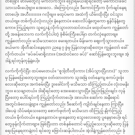
တစ်ခြား ဖားမတွေလို မကလက်ဘူး။ ပြောရမယ်ဆိုရင်တော့ မိကောင်းဖခင်
သားသမီးပေါ့ဗျာ။ အေးလေ.. ဒါကြောင့်လည်း ဒီကောင်ကြီးက ဝိုက်ချင်နေရ
တာပေါ့။ အဟီးးးးးးး။ ဂလိုဗျ၊။ ဖထုပ်မက အထဲကို ယိမ်းထိုးပြီး ဝင်သွား
တယ်ဗျ။ တစ်ကိုယ်လုံးလည်း နံနေတာပဲ။ ဆေးလိပ်နံ့တွေကော ရှန်ပိန်နံ့တွေ
ကော။ ကြည့်ရတာ သူဌေးနဲ့ လိုက်သွားတာထင်တယ်။ ဖထုတ်မက ကျွန်တော်
တို့ အခန်းဘေးက လက်ကိုင်ပါတဲ့ ခုံစိမ်းကြီးပေါ်မှာ တက်လှဲနေတာဗျ။
ကျွန်တော်လည်း မသိမသာလေး မေးရတယ်။ မိန်းမက ဈေးကိုသွားတယ်။
ခယ်မက အိုတီဆင်းနေရတာ ညနေ ၇ ခွဲမှ ပြန်လာမှာဆိုတော့။ ကျွန်တော် ခေါ်
လိုက်တယ်။ “ခပ်ခပ်မာစို့လား။ (အထဲဝင်လေ ခပ်)” ဆော်ပြန်မထူးဘူးဗျ။ အဲ့
ဒါနဲ့ ရင်တုန်တုန်နဲ့ပေါ့။
လက်ကိုကိုင်ပြီး ထပ်မေးတယ်။ “စူဒါ့တီးတိုးကား (အိပ်သွားပြီလား)” သူဘာ
မှ ပြန်မပြောတော့ဘူးဗျာ။ ဝတ်ထားတာက သူအမြဲ ဝတ်နေကျ စကပ်ဒူးဖုံး
လေးဆိုတော့။ အကဲစမ်းပြီး ဒူးခေါင်းကို မသိမသာ ထိကြည့်တယ်။ လုံးဝမနိုး
ဘူး။ သေချာတယ်။ ဒါဆိုရင်တော့ အေးဆေးသွားပြီ။ ဖြည်းဖြည်းချင်း လှန်
ပြီးတော့ ပေါင်ရင်းကို ကြည့်လိုက်တာပေါ့။ အားပါး။ ဆော်က အနီရောင်
အတွင်းခံလေးနဲ့ဗျာ။ ကျွန်တော်လည်း ဒီဆော်ကို ကျိတ်ချင်နေတာ ကြာပြီ။
ဒါပေမဲ့ သိပ်မရဲသေးတော့ စောက်ဖုတ်ကို မသိမသာ ထိကြည့် နှိုက်ကြည့်
တယ်။ မိုက်တယ်။ နွေးနေတာပဲ။ မူးနေတော့ သွေးလေးတွေ ပူနေမှာပေါ့။ ရင်
တွေခုန်လိုက်တာဗျာ။ ဖြစ်ပြီးတာ တစ်နှစ်တောင် မပြည့်သေးဘူးဆိုတော့ ပြန်
ရေးပြနေရတာနဲ့တင် ရင်တွေ ဗြောင်းဆန်ပါတယ်။ အဲ့ဒါနဲ့ကျွန်တော်လည်း ခုံ