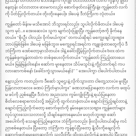
ပြဿနာ တက်တာက ဘေးခန်းက ကိုဂျိုး ဝင်လာတာပဲ။ လီးက ကွန်ကို ချွတ်
နေတုန်း ဝင်လာတာ။ ဖားမကလည်း စောက်ဖုတ်လန်ကြီးနဲ့။ ကျွန်တော် လက်
ကို ပိတ်ပြလိုက်တယ်။ တိုးတိုးနေပေါ့။ ဒါပေမဲ့ ဒီဘဲကြီးက လုံတယ်။
ကျွန်တော် မိန်းမ မသိအောင် ဘိသွားရင်လည်း သူပါလိုက်ဖိတယ်။ ဒါပေမဲ့
သူက မှင်…။ အေးဆေးပဲ။ သူက မျက်လုံးပြူးပြီး ကျွန်တော့်ဇကို ခိုက်နေ
တယ်။ “စိုးဦး ငါလည်း ဝိုက်မယ်ကွာ။” တကယ်ဆိုရင် မကျွေးချင်ဘူးဗျာ။
ဘာပဲဖြစ်ဖြစ်။ ဒါပေမဲ့ မဖြစ်ဘူး။ မကျွေးရင်အရင်က ကျူးခဲ့တာတွေကိုပဲ ဒီ
ဘဲကြီးက အော်တော့မှာသိတယ်။ ဒါနဲ့ ခေါင်းငြှိမ့်ပြလိုက်တယ်။ box ထဲက
ကွန်နှစ်ခုကျန်တာထဲက တစ်ခုပေးလိုက်တယ်။ “ကျွန်တော် ကြည့်ထားပေး
မယ်။ မြန်မြန်ဝါးနော်။ ဆော်က မူးနေတာ။ သိပ်မသွင်းနဲ့ ကွိုင်တက်ရင် ကပ
လားဆာကစ်နော် (ခေါင်းကွဲသွားမယ်နော်)” ” အေးပါကွာ ငါပေါက်ပါတယ်။
နေ့လည်က ကတည်းက ဒီဆော် သူဌေးနဲ့ လိုက်သွားတာ ငါတွေ့သားပဲ။ မူးပြီး
ပြန်လာတာလေ။ ခဏပဲ ကြိတ်မှာပါကွ။” ခဏသာပြောနေတာ လက်က ဖထုပ်
မ ဖင်ကို ညှစ်နေပြီ။ ဒီဘဲက အညာသား ကွမ်းဂျိုးကြီးနဲ့ ရယ်ပြနေတာ
စိတ်လေစရာကောင်းလို့ အပြင်ကို ထွက်လာခဲ့တယ်။ ချောင်းကြည့်ချင်တာနဲ့
ချောင်းကြည့်လိုက်တော့ စောက်ဖုတ်ကို နမ်းနေသေးသဗျာ။ ကျွန်တော်များ
လုပ်သွားသေးသလားလို့ သိချင်နေတာနေမယ်။ မဟုတ်ဘူးဗျာ ဆော်
အပေါက်ကို သေချာကြည့်နေတာ။ ဘဲကြီးကလည်း ခိုးလိုးပါတယ်ဆိုမှ ကင်
ညာစစ်နေတယ်။ ပြီးတော့ ဘဲကြီးက ကွန်စွပ်ပြီးတော့ နို့သီးကိုချေလိုက်
ဆောက်ဖုတ်မွှေးတွေဆွလိုက် သူ့လီးကြီး ထိုးထည့်လိုက်နဲ့ ခဏပါပဲ ပြီးသွား