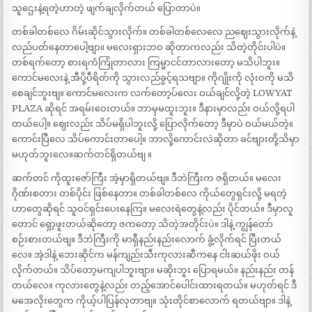
သူဌေးနဲ့ရတဲ့ဟာတဲ့ ဖျက်ချလိုက်တယ် ပြောတာပဲ။
တစ်ခါတစ်လေ ဂိမ်းဆိုင်သွားလိုက်။ တစ်ခါတစ်လေလေ ညဈေးသွားလိုက်နဲ့
လည်ပတ်နေတာပေါ့ဗျာ။ မလေးရှားဘဝ ဆိုတာကလည်း သိတဲ့တိုင်းပါပဲ။
တစ်ရက်တော့ စားရကံကြုံတာလား ကြမ္မာငင်တာလားတော့ မသိပါဘူး။
ကောင်မလေးနဲ့ အီပို့ပီရိတ်ကို သွားလည်ခွင့်ရသဗျာ။ ကိုဂျိုးကို လုံးဝကို မသိ
စေချင်ဘူးဗျ။ ကောင်မလေးက လက်တော့ပ်လေး ဝယ်ချင်လို့တဲ့ LOWYAT
PLAZA ဆိုရင် အရမ်းဝေးတယ်။ ဘာမှမထူးဘူး။ ဒီနားမှာလည်း ဝယ်လို့ရပါ
တယ်ပေါ့။ ဈေးလည်း သိပ်မရှိပါဘူးလို့ ပြောလိုက်တော့ ဒီမှာပဲ ဝယ်မယ်တဲ့။
ကောင်းပြီလေ သိပ်ကောင်းတာပေါ့။ ဘာလို့ကောင်းလဲဆိုတာ ခင်ဗျားတို့သိမှာ
မဟုတ်ဘူးလေ။ဆက်တင်ရှိတယ်ဗျ ။
ဆက်တင် ကိုထူးဇော်ကြီး အဲ့မှာရှိတယ်ဗျ။ ဒီဘဲကြီးက ဇရှိတယ်။ မလေး
ဂိုဏ်းစတား တစ်ပိုင်း ဖြစ်နေတာ။ တစ်ခါတစ်လေ ကိုယ်တွေရှင်းလို့ မရတဲ့
ဟာတွေဆိုရင် သူဝင်ရှင်းပေးနေကြ။ မလေးရဲတွေနဲ့လည်း ပိုင်တယ်။ ဒီမှာလူ
တောင် ရှော့ဖူးတယ်ဆိုတော့ ဇကတော့ သိတဲ့အတိုင်းပဲ။ ဒါနဲ့ ကျွန်တော်
စဉ်းစားတယ်ဗျ။ ဒီဘဲကြီးကို မာရှီနည်းနည်းလောက် ခွံ့လိုက်ရင် ပြီးတယ်
လေ။ အဲ့ဒါနဲ့ ဘေးဆိုင်က မန်ကျည်းသီးကုလားဆီကနေ ငါးဆယ်ဖိုး ဝယ်
လိုက်တယ်။ သိပ်တော့မကျပါဘူးဗျာ။ မဆိုးဘူး ပြောရမယ်။ နည်းနည်း တန်
တယ်လေ။ ကုလားတွေနဲ့လည်း တည့်အောင်ပေါင်းထားရတယ်။ မဟုတ်ရင် ဒီ
မအေလိုးတွေက ကိုယ့်ပါပြန်လုတာဗျ။ သုံးတိုင်စာလောက် ရတယ်ဗျာ။ ဒါနဲ့