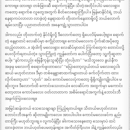
ကောဗျ။ ထားဗျာ တစ်ခြားဆီ ရောက်ကုန်ပြီ။ သိတဲ့အတိုင်းပါပဲ မလေးရှား
ကတော့ ရောက်စ လူတွေအတွက် စိတ်လေစရာကြီးပါ ။ မြန်မာနိုင်ငံရဲ့ ဘယ်
နေရာကပဲလာလာ လာခဲ့တဲ့ နေရာထက် တိုးတက်နေတာမို့လို့ ဘယ်လောက်
ချမ်းသာပြီး ပညာတတ်တတ် အနေကျုံ့သွားတာပါပဲ။
ဒါကလည်း တိုးတက်တဲ့ နိုင်ငံမို့လို့ ဒီလောက်တော့ ရှိပေလိမ့်မပေါ့ဗျာ။ ရောက်
တဲ့ နေ့မှာတင် လေဆိပ်မှာ စကွိုင်တာဗျ။ ကောင်မလေးက ပိုက်ဆံအပိုတွေ
ထည့်လာတာ…။ အဲ့ဒါကို မလေးရှား လေဆိပ်မှာတင် ကြွက်တွေက တောင်းလို့
ပေးလိုက်ရတယ်တဲ့။ သွားကြိုတဲ့ ကျွန်တော်က ပေါက်ပြီးတော့ သူ့ကိုဆူတာ
ပေါ့။ “နင်ကလည်း မြေနီကုန်းသူဆိုပြီး တုံးပါ့ဟာ” “မသိဘူးလေ နွယ်နီက
အခုမှ မလေးကို စရောက်ဖူးတာလေ” “ပြောတော့လွယ်တယ် မလေးငွေငါး
ဆယ် မဟုတ်လား။ ဒီမှာ တစ်နေ့ရှာစာထက်များတယ် ခက်လိုက်တာ ထား
လိုက်တော့ဟာ” “ဟုတ်” အင်း ကောင်မလေးပုံကတော့ ရိုရိုကျိုးကျိုးပါပဲ။ မ
ဆိုးဘူး။ ဒီလောက်ထိ ကောင်းသေးတယ်။ လေဆိပ်က အထွက်မှာ မကောင်း
တော့တာ။ ကောင်မလေး ဝတ်လာတာက အစိမ်းရောင်အကွက်နဲ့ ဘောင်းဘီ
အနက်ကြားလေးဗျ။
အမြင်ဆန်းတယ် သေသေချာချာ ကြည့်ရတယ်ဗျ။ သိတယ်မဟုတ်လား။
ဘောင်းဘီအနက် ဆိုတာမျိုးကလေ။ အားပါးပါး။ ကောင်မလေးဖင်က နည်း
တာကြီး မဟုတ်ဘူးဗျ ။ လူကပိန်ပြီး ခါးကသေးနေတော့ သေးမှာပဲ ထင်
ထားခဲ့တာ။ ဘယ်ဟုတ်ပေမတုန်းဗျာ။ အကိတ်ကြီးဟ။ ဒါနဲ့ ကျွန်တော်လည်း