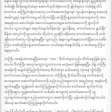
မိန်းမ ဈေးသွားတဲ့အခါတွေဆိုရင် ကောင်မလေးကို အခန်းနားမှာ နို့ညှစ်ရတာ
တစ်မျိုး မီးဖိုချောင်ထဲမှာ ဆောက်ဖုတ်အုံလေးကို နှိုက်ရတာ တစ်ဖုံနဲ့ သိပ်
ကောင်း။ အကြိုက်ဆုံးကတော့ လက်ဆေးဇလုံနားမှာ သူပန်းကန်တွေ ဆေးတဲ့
အခါကျရင် နောက်ကနေ ဖင်ကိုကပ်ပြီး ဂေါ့ကြီးနဲ့ ထောက်ထားရတာကို အား
အရဆုံးပဲ။ စောက်ရမ်း စေးကပ်နေတာပဲဗျာ။ ကောင်မလေးကို ရှာလိုက်
တယ်။ သူဘယ်များ ရောက်နေပါလိမ့်ပေါ့။ “နွယ်နီရေ.. ကောင်မလေး နွယ်နီ။”
မိန်းမ အလုပ်ကိုသွားတယ်။ ကိုယ်က ညဆိုင်းဆိုတော့ ကောင်မလေးကို တစ်
ချီလောက်တော့ လိုးချင်နေပြီ။ သူလည်း အနာကျက်နေလောက်ပြီလေ။ ခေါ်မ
ကြား အော်မကြားနဲ့ ကောင်မလေး ဘယ်ရောက်နေပါလိမ့်..။ အသံတွေ ကြား
နေရတယ်။
ဘဲကြီး အခန်းထဲကနေပြီးတော့။. “ဟာ..” စိတ်ထဲမှာလည်း ထိတ်ခနဲ ဖြစ်သွား
တယ်။ ဒီဘဲကြီး အလုပ်မသွားဘူးလားဟ။ မလုံမလဲ ဖြစ်နေရပြီ။ ဒါနဲ့ ဘဲကြီး
အခန်းကို ချောင်းကြည့်လိုက်တော့ စိတ်ထဲမှာ ဒေါသတွေ လုံးခနဲ လှိုက်ပြီး
တက်လာတယ်ဗျာ။ ကောင်မလေးက ဘဲကြီးရဲ့ ဗိုက်ပေါ်ကနေ တက်ဆောင့်
ပေးနေတာ။ ဆောက်ဖုတ်လေးကို မည်းသည်းနေတာပဲ။ အရည်တွေ အရမ်းကို
ထွက်နေပြီ။ ကျွန်တော် ဆက်ကြည့်နေလိုက်တယ်။ တော်တော် ရက်စက်တဲ့
ဘဲကြီးဗျာ။ ကျွန်တော်တောင် တစ်ခါပဲ စားဖူးတဲ့ ကောင်မလေးကို သူ
လုပ်ရက်တယ်ဗျာ။ စည်းမထားဘူး။ အထဲကိုဝင်ပြီး ဝုန်းပစ်လိုက်ချင်တယ်။
ဒါပေမဲ့ ဆက်စောင့်ကြည့်နေလိုက်တယ်။
“နွယ်နီ ကိုယ့်ကို မှုတ်ပေးပါလားကွာ…” (တောက်.. ငါတောင် မလုပ်ခိုင်းရက်