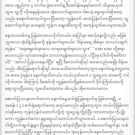
တာ။ ပစ္စည်းက ၄ လက်မ ခွဲလောက်နဲ့ ဒီ‌ဆော်နိုးနေရင်တောင် သိမှာမဟုတ်
ဘူး။ သူ့ကို လိုးနေမှန်းလေ။ အဲ့လောက်ချာတာ။ ဒါပေမဲ့ မွေးရာပါဆိုတော့
လည်း မနောက်တော့ပါဘူး။ ပြီးတော့ ကျွန်တော် အထဲပြန်ဝင်လာပြီးတော့ သူ့
ဆောက်ဖုတ်မှာ ပေနေတဲ့ ကွန်က ချောဆီတွေကို အကုန်သုတ်ပေးရတာပေ့ါ။
နေသားတစ်ကျ ပြန်ထားပေးလိုက်တယ်။ အပြင်မှာ စောင့်နေလို့လည်း မဖြစ်
ဘူးလေ။ အဲ့ဒါနဲ့ မိန်းမကို ဖုန်းဆက်ရတယ်။ “မိန်းမရေ အိမ်မှာ ဘာဟင်းချက်
တုန်း။” “အခုဈေးထဲမှာလေ ဘာမှမချက်ရသေးဘူး။” ” အေး အေး တို့စရာ
လေးလည်း လုပ်ထားနော်။ ဘလာကျန်းလေးလည်း ပါဦးမှ (ငါးပိကိုခေါ်တာ
ပါ)” “အင်းပါ ပြန်လာနေပါပြီ။” ရပြီ ဒီလောက်ဆိုရင် ဖားမလည်းအနှိုး မိန်းမ
လည်း အိမ်ပြန်ရောက်ဆိုရင် ဖားမ မသိလောက်တော့ဘူး။ နောက်နေ့ တွေ့သား
ပဲ။ ဖားမ ပုံမှန်ပဲ။ နောက်မှသိတယ်။ ဘယ်ဟုတ်မလဲ ။ သူဌေးက ဖားမကို ကင်
လိုက်တာ။ ဒါကြောင့် ဒီဆော်ကို ကျွန်တော်တို့နှစ်ယောက် ဝိုင်းကြိတ်တာကို
ရောသွားပြီးတော့ သူမသိတော့တာ။ ဒါလည်း အိုကေတာပဲလေ။
စောက်ပြဿနာတက်တာက နောက်‌နေ့ စက်ရုံပြန်ရောက်မှ ဖြစ်တာဗျို့…။
အခန်း ( ၃ ) စက်ရုံရောက်တော့ ဖထုပ်မလည်း မရှိတော့ဘူး။ ဘယ်လိုဖြစ်တာ
လဲဆိုတော့ ကုန်း(ဂုန်း) ထောက်လို့တဲ့ သူဌေးနဲ့ ကွိုင်ပြီး ကားတာတဲ့။ ကိုဂျိုး
ကော ကျွန်တော်ကော နဖူးမွှေးပါ တောင်တက်သွားတယ်…။ စောက်ပြဿနာပဲ
ငါတို့လက်ချက်နဲ့များ ငြိနေရင်တော့ ဖင်စုတ်ပြီပေါ့။ တစ်ယောက်မျက်နှာ တစ်
ယောက်ကြည့်ပြီး ချွေးပါပြန်သွားတယ်။ အဲ့တုန်းကပါ။ နောက်တော့လည်း