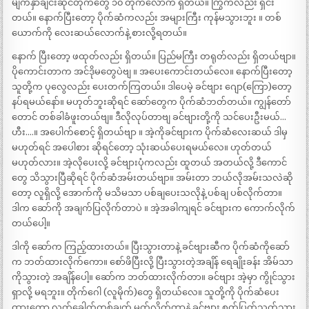
မျက်နှာချင်းဆိုင်တိုက်တွေ ၁၀ တိုက်လောက် ရှိတယ်။ ကြွက်လည်း ရှင်း
တယ်။ နောက်ပြီးတော့ ပိုက်ဆံကလည်း အများကြီး ကုန်မသွားဘူး ။ တစ်
ယောက်ကို လေးဆယ်လောက်နဲ့ စားလို့ရတယ်။
နောက် ပြီးတော့ ဖထုတ်လည်း ရှိတယ်။ ပြည်မကြီး တရုတ်လည်း ရှိတယ်ဗျာ။
ပိုကောင်းတာက အင်ဒိုမတွေပဲဗျ ။ အပေးကောင်းတယ်လေ။ နောက်ပြီးတော့
သူတို့က ပုလွေလည်း ပေးတက်ကြတယ်။ ဒါပေမဲ့ ခင်ဗျား ဂျော(ကြော)တော့
နပ်ရမယ်နော်။ မဟုတ်ဘူးဆိုရင် ဆော်တွေက ပိုက်ဆံဘတ်တယ်။ ကျွန်တော်
တောင် တစ်ခါခံဖူးတယ်ဗျ။ ဒီလိုလုပ်တာဗျ ခင်ဗျားတို့ကို သင်ပေးဦးမယ်…
ဟီး….။ အပေါက်စောင့် ရှိတယ်ဗျာ ။ အဲ့ကိုခင်ဗျားက ပိုက်ဆံလေးဆယ် ဒါမှ
မဟုတ်ရင် အပေါစား ဆိုရင်တော့ သုံးဆယ်ပေးရမယ်လေ။ ဟုတ်တယ်
မဟုတ်လား။ အဲ့လိုပေးလို့ ခင်ဗျားပုံကလည်း ထူတယ် အတယ်လို့ ဒီကောင်
တွေ သိသွားပြီဆိုရင် ပိုက်ဆံအမ်းတယ်ဗျာ။ အမ်းတာ ဘယ်လိုအမ်းသလဲဆို
တော့ လူရှိလို့ အောက်ကို မသိမသာ ပစ်ချပေးသလိုနဲ့ ပစ်ချ ပစ်လိုက်တာ။
ဒါက ဆော်ကို အချက်ပြလိုက်တာပဲ ။ အဲ့အခါကျရင် ခင်ဗျားက ကောက်လိုက်
တယ်ပေါ့။
ဒါကို ဆော်က ကြည့်ထားတယ်။ ပြီးသွားတာနဲ့ ခင်ဗျားဆီက ပိုက်ဆံကိုဆော်
က ဘတ်ထားလိုက်ကော။ စော်ဖိပြီးလို့ ပြီးသွားတဲ့အချိန် ရေချိုးခန်း အိမ်သာ
ကိုသွားတဲ့ အချိန်ပေါ့။ ဆော်က ဘတ်ထားလိုက်တာ။ ခင်ဗျား အဲ့မှာ ကွိုင်သွား
ရှာလို့ မရဘူး။ တိုက်ဂေါ (လူမိုက်)တွေ ရှိတယ်လေ။ သူတို့ကို ပိုက်ဆံပေး
ထားတော့ လက်ခေါက်တစ်ချက် မှုတ်လိုက်တာနဲ့ ခင်ဗျား စုတ်ပြတ်သတ်သွား