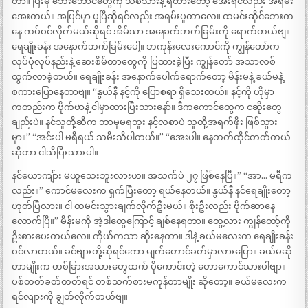
တာ။ ပြီးမှ ဘေးဘောင်တွေကို သစ်သားနဲ့ ရံထားတော့ အေးရင်လည်း အရမ်း
အေးတယ်။ အပြင်မှာ ပူပြီဆိုရင်လည်း အရမ်းပူတာလေ။ ထမင်းဆိုင်ဘေးက
နေ ကပ်ဝင်လိုက်မယ်ဆိုရင် အိမ်သာ အနောက်ဘက်ခြမ်းကို ရောက်တယ်ဗျ။
ရေချိုးခန်း အနောက်ဘက်ခြမ်းပေါ့။ ဘကုန်းလေးကောင်ကို ကျွန်တော်က
လုပ်ပုံလုပ်နည်းနဲ့ ဆေးစိမ်တာတွေကို ပြထားခဲ့ပြီး ကျွန်တော် အသာလစ်
ထွက်လာခဲ့တယ်။ ရေချိုးခန်း အနောက်ပေါက်ရောက်တော့ မိန်းမနဲ့ ခယ်မနဲ့
စကားပြောနေတာဗျ။ “နွယ်နီ နင့်ကို ပြောစရာ ရှိသေးတယ်။ နင့်ကို ဟိုမှာ
ကတည်းက ဗိုက်ဗာနဲ့ ငါမှာထားပြီးသားနော်။ ဒီကကောင်တွေက ငဆိုးတွေ
ချည်းပဲ။ နင်သူတို့ဆီက ဘာမှမရဘူး နင့်လစာပဲ သူတို့အရက်ဖိုး ဖြစ်သွား
မှာ။” “အင်းပါ မရီရယ် သမီးသိပါတယ်။” “အေးပါ။ နေတတ်ထိုင်တတ်တယ်
ဆိုတာ ငါသိပြီးသားပါ။
နင်ယောကျ်ား မယူသေးဘူးလားဟ။ အသက်ပဲ ၂၇ ဖြစ်နေပြီ။” “အာ… မရီက
လည်း။” ကောင်မလေးက ရှက်ပြီးတော့ ရယ်နေတယ်။ နွယ်နီ နင်ရေချိုးတော့
ဟုတ်ပြီလား။ ငါ ထမင်းသွားချက်လိုက်ဦးမယ်။ စိုးဦးလည်း ဗိုက်ဆာနေ
လောက်ပြီ။” မိန်းမကို အဲ့ဒါတွေကြောင့် ချစ်နေရတာ။ တွေ့လား ကျွန်တော့်ကို
ဦးစားပေးတယ်လေ။ ကိုယ်ကသာ ဆိုးနေတာ။ ဒါနဲ့ ခယ်မလေးက ရေချိုးခန်း
ဝင်လာတယ်။ ခင်ဗျားတို့ဆိုရင်ကော မျက်တောင်ခတ်မှာလားပြော။ ခယ်မဆို
တာမျိုးက တစ်ခြားအသားတွေထက် ပိုကောင်းတဲ့ တောကောင်သားပါဗျာ။
ပစ်တတ်ခတ်တတ်ရင် တစ်သက်စားမကုန်တာမျိုး ဆိုတော့။ ခယ်မလေးက
ရင်လျားကို ချွတ်လိုက်တယ်ဗျ။