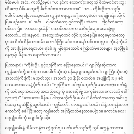
မိန်းမပါ။ အင်း.. ကလိဦးမှပဲ။ “ဟ နင်က ယောကျ်ားတွေကို စိတ်မဝင်စားဘူး
ဆိုတော့ မိန်းမတွေကို စိတ်ဝင်စားတာလားဟ။” “အာ… ကိုစိုးဦးကလည်း
ပေါက်ကရ ပြောတော့မယ်။ ကျွန်မ ရေသွားချိုးတော့မယ်။ ရေချိုးခန်း လိုက်
ပြပေးဦးလေ…။” အင်း…. ငါ့ဝင်ထဲတော့ ဂွင်လာပြီ။ အဲလေ…. ငါ့ဂွင်ထဲတော့
ဝင်လာပြီ။ “လာလေ နွယ်နီ:” ကောင်မလေးက ထမီရင်လျားလေးနဲ့ဗျ။
တောက်… လုံးနေမှာပဲ.. အတွေးထဲမှာတင် လှိုင်းပုတ်နေပြီ။ လှေမှောက်တော့
မှာပဲ။ စိတ်ထိန်းထားစမ်း ကောင်ကြီး မင်းအစာနော် မင်းစားရမှာ။ ကိုယ့်ကိုယ်
ကို အားပြန်ပေးရတယ်။ မုဒိမ်းမှု ဖြစ်မှာတောင် ကြောက်မိသေးဗျာ။ အဲ့လိုဖြစ်
နေတုန်း မိန်းမက ရောက်လာတယ်။
ပြဿနာပဲ။ “ကိုစိုးဦး. ရှင့်ဂျာကြီးက ပြောနေတယ်။” ဂျာကြီးဆိုတာက
ကျွန်တော်တို့ စက်ရုံက အပေါက်ဆိုးတဲ့ မန်နေဂျာတရုတ်မပါ။ ဂျာကြီးဆိုပေမဲ့
အသက်ကြီးကြီး မဟုတ်ဘူး။ အသက် ၃၀ နီးနီး ဝတုတ်မ အပျိုကြီးဗျ။ ခါး
သေးသေးလေးနဲ့ မိုက်တယ်။ “ဂျာကြီးက ပင်ဂျမ်းထုတ်ဦးမှာလားတဲ့။ စက်ရုံ
ကို ထပ်ရောက်လာတဲ့ အထည်တွေကို ဆေးဆိုးဖို့ ဘကုန်းလေးကောင်ကို ခေါ်
သွားတဲ့။” “အေးအေး မိန်းမ။ ငါသွားလိုက်ဦးမယ်။။” စိတ်ထဲကတော့ အင်း ဂွ
င်တော့ လွတ်ပြီနဲ့ တူပါတယ်။ ကျွန်တော်.. လေသွားပါတယ်။ ဒါနဲ့ ဘကုန်းလေး
ကောင်ကို ခေါ်ပြီးတော့ ကျွန်တော် အကြံထုတ်နေတာပေါ့ဗျာ။ ကောင်မလေး
ရေချိုးခန်းကို ချောင်းဖို့ပေါ့။
ရေချိုးခန်းနဲ့ အိမ်သာနဲ့က တွဲရက်ဗျ။ ပတ်ပတ်လည်ကို သွပ်တွေနဲ့ ကာထား