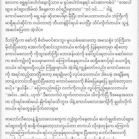
လေးက ရွှေရုပ်ပေါက်နေလို့သာ။ မ ရုပ်ပေါက်နေရင် မင်းဆာကစ်ပဲ” “အေးပါ
ဗျာ။ ခင်ဗျားအိမ်ထဲ ဒီနေ့ကော ဝင်ရဦးမှာလား” “ဝင် ဝင်…….” ဒါနဲ့
ကောင်မလေးကို ရှေ့ခန်း ဆိုဖာပေါ်မှာ မှီပြီး တင်ပေးထားတယ်။ ဘဲကြီးကို
မာရှီရယ်ဆိုင်က ဝယ်လာတဲ့ ဘီယာနဲ့ဝိုင်ရယ် ပေးပြီး သိပ်လိုက်တယ်။ သူနဲ့
အဆင်ပြေတာ အဲ့ဒါပဲ။
ဒီဘဲကြီးက စော်ကို စိတ်မဝင်စားဘူး မူးယစ်ဆေးတော့ အသေစွဲ။ ဘဲကြီးက
မှိတ်ပြီးတော့ အောက်ကိုဆင်းသွားတယ်။ စက်ရုံကို ပြန်ရတော့မှာ ဆိုတော့
ကောင်မလေးကို ကိုထူးဇော်ကြီး ဘေးခန်းထဲကို ခေါ်သွင်းရတယ်။ ဆော်လေး
က ဇတ်ကျိုးလို့ သေမှာတောင် ကြောက်နေရတယ်။ မာရှီဆောင့်ရင် သေလို့ရ
တယ်။ ခင်ဗျားတို့လည်း ကြုံဖူးမှာပါ။ အဲ့ဒါနဲ့ ကျွန်တော်လည်း ကောင်မလေး
ကို အရင်ထည့်ထားပြီးတော့ ရေချိုးမလို့ လုပ်သေးတယ်။ ဒါပေမဲ့ အချိန်မရ
တာနဲ့ ဘောင်းဘီချွတ်ပြီးတော့ ကောင်မလေးကို စိမ်ပြေနေပြေ ချွတ်တော့တာ
ပေါ့ ။ “နွယ်နီ။….” ပြောလည်းပြော လက်ကိုလည်း လှုပ်ကြည့်ရသေးတယ်။
“အင်းး.. အင်း.. ဟုတ်” ဒီလောက်ပဲ ထွက်လာတယ်။ သိလိုက်ပြီ ဒီအနေအထား
က လိုးရင်အော်မယ် နှိုက်ရင်မသိဘူး။ ဒါနဲ့ ကောင်မလေးအင်္ကျီကို ချွတ်လိုက်
တယ်။ ရင်တွေခုန်လိုက်တာဗျာ။
ဇာဘော်လီလေးနဲ့ နို့သားလေးတွေက လျှံထွက်နေတယ်။ ဆက်ချွတ်တယ်ဗျာ။
ခင်ဗျားတို့ကို စာရိုက်နေတော့သာလွယ်တာ တကယ် လိုးခဲ့တုန်းက ကြောက်
လည်းကြောက်တယ်။ ရင်လည်းခုန်ရတယ်ဗျာ။ ပြီးတော့ ဘော်လီလေးကို