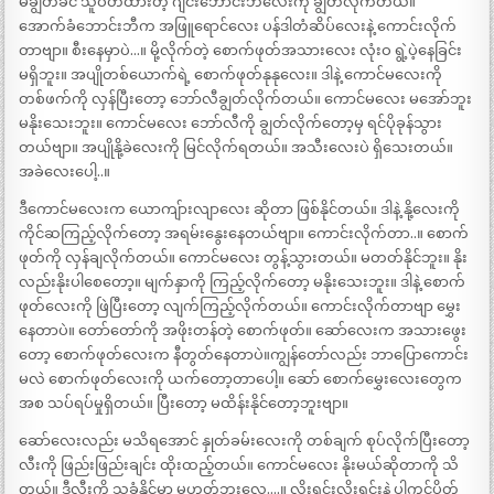
မချွတ်ခင် သူဝတ်ထားတဲ့ ဂျင်းဘောင်းဘီလေးကို ချွတ်လိုက်တယ်။
အောက်ခံဘောင်းဘီက အဖြူရောင်လေး ပန်ဒါတံဆိပ်လေးနဲ့ ကောင်းလိုက်
တာဗျာ။ စီးနေမှာပဲ…။ မို့လိုက်တဲ့ စောက်ဖုတ်အသားလေး လုံးဝ ရွဲ့ပဲ့နေခြင်း
မရှိဘူး။ အပျိုတစ်ယောက်ရဲ့ စောက်ဖုတ်နုနုလေး။ ဒါနဲ့ ကောင်မလေးကို
တစ်ဖက်ကို လှန်ပြီးတော့ ဘော်လီချွတ်လိုက်တယ်။ ကောင်မလေး မအော်ဘူး
မနိုးသေးဘူး။ ကောင်မလေး ဘော်လီကို ချွတ်လိုက်တော့မှ ရင်ပိုခုန်သွား
တယ်ဗျာ။ အပျိုနို့ခဲလေးကို မြင်လိုက်ရတယ်။ အသီးလေးပဲ ရှိသေးတယ်။
အခဲလေးပေါ့..။
ဒီကောင်မလေးက ယောကျ်ားလျာလေး ဆိုတာ ဖြစ်နိုင်တယ်။ ဒါနဲ့ နို့လေးကို
ကိုင်ဆကြည့်လိုက်တော့ အရမ်းနွေးနေတယ်ဗျာ။ ကောင်းလိုက်တာ..။ စောက်
ဖုတ်ကို လှန်ချလိုက်တယ်။ ကောင်မလေး တွန့်သွားတယ်။ မတတ်နိုင်ဘူး။ နိုး
လည်းနိုးပါစေတော့။ မျက်နှာကို ကြည့်လိုက်တော့ မနိုးသေးဘူး။ ဒါနဲ့ စောက်
ဖုတ်လေးကို ဖြဲပြီးတော့ လျက်ကြည့်လိုက်တယ်။ ကောင်းလိုက်တာဗျာ မွှေး
နေတာပဲ။ တော်တော်ကို အဖိုးတန်တဲ့ စောက်ဖုတ်။ ဆော်လေးက အသားဖွေး
တော့ စောက်ဖုတ်လေးက နီတွတ်နေတာပဲ။ကျွန်တော်လည်း ဘာပြောကောင်း
မလဲ စောက်ဖုတ်လေးကို ယက်တော့တာပေါ့။ ဆော် စောက်မွှေးလေးတွေက
အစ သပ်ရပ်မှုရှိတယ်။ ပြီးတော့ မထိန်းနိုင်တော့ဘူးဗျာ။
ဆော်လေးလည်း မသိရအောင် နှုတ်ခမ်းလေးကို တစ်ချက် စုပ်လိုက်ပြီးတော့
လီးကို ဖြည်းဖြည်းချင်း ထိုးထည့်တယ်။ ကောင်မလေး နိုးမယ်ဆိုတာကို သိ
တယ်။ ဒီလီးကို သူခံနိုင်မှာ မဟုတ်ဘူးလေ….။ လိုးရင်းလိုးရင်းနဲ့ ပါကင်ပိတ်