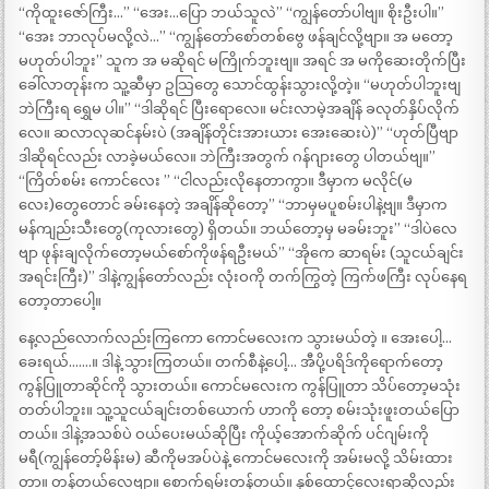
“ကိုထူးဇော်ကြီး…” “အေး…ပြော ဘယ်သူလဲ” “ကျွန်တော်ပါဗျ။ စိုးဦးပါ။”
“အေး ဘာလုပ်မလို့လဲ…” “ကျွန်တော်စော်တစ်ဗွေ ဖန်ချင်လို့ဗျာ။ အ မတော့
မဟုတ်ပါဘူး” သူက အ မဆိုရင် မကြိုက်ဘူးဗျ။ အရင် အ မကိုဆေးတိုက်ပြီး
ခေါ်လာတုန်းက သူ့ဆီမှာ ဥသြတွေ သောင်ထွန်းသွားလို့တဲ့။ “မဟုတ်ပါဘူးဗျ
ဘဲကြီးရ ရွှေမ ပါ။” “ဒါဆိုရင် ပြီးရောလေ။ မင်းလာမဲ့အချိန် ခလုတ်နှိပ်လိုက်
လေ။ ဆလာလုဆင်နမ်းပဲ (အချိန်တိုင်းအားယား အေးဆေးပဲ)” “ဟုတ်ပြီဗျာ
ဒါဆိုရင်လည်း လာခဲ့မယ်လေ။ ဘဲကြီးအတွက် ဂန်ဂျားတွေ ပါတယ်ဗျ။”
“ကြိတ်စမ်း ကောင်လေး ” “ငါလည်းလိုနေတာကွာ။ ဒီမှာက မလိုင်(မ
လေး)တွေတောင် ခမ်းနေတဲ့ အချိန်ဆိုတော့” “ဘာမှမပူစမ်းပါနဲ့ဗျ။ ဒီမှာက
မန်ကျည်းသီးတွေ(ကုလားတွေ) ရှိတယ်။ ဘယ်တော့မှ မခမ်းဘူး” “ဒါပဲလေ
ဗျာ ဖုန်းချလိုက်တော့မယ်စော်ကိုဖန်ရဦးမယ်” “အိုကေ ဆာရမ်း (သူငယ်ချင်း
အရင်းကြီး)” ဒါနဲ့ကျွန်တော်လည်း လုံးဝကို တက်ကြွတဲ့ ကြက်ဖကြီး လုပ်နေရ
တော့တာပေါ့။
နေ့လည်လောက်လည်းကြကော ကောင်မလေးက သွားမယ်တဲ့ ။ အေးပေါ့…
ခေးရယ်…….။ ဒါနဲ့ သွားကြတယ်။ တက်စီနဲ့ပေါ့… အီပို့ပရိဒ်ကိုရောက်တော့
ကွန်ပြူတာဆိုင်ကို သွားတယ်။ ကောင်မလေးက ကွန်ပြူတာ သိပ်တော့မသုံး
တတ်ပါဘူး။ သူ့သူငယ်ချင်းတစ်ယောက် ဟာကို တော့ စမ်းသုံးဖူးတယ်ပြော
တယ်။ ဒါနဲ့အသစ်ပဲ ဝယ်ပေးမယ်ဆိုပြီး ကိုယ့်အောက်ဆိုက် ပင်ဂျမ်းကို
မရီ(ကျွန်တော့်မိန်းမ) ဆီကိုမအပ်ပဲနဲ့ ကောင်မလေးကို အမ်းမလို့ သိမ်းထား
တာ။ တန်တယ်လေဗျာ။ စောက်ရမ်းတန်တယ်။ နှစ်ထောင့်လေးရာဆိုလည်း