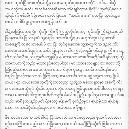
လစာ ထုတ်ပြီလေ။ ကိုယ်တို့မှ လစာမထုတ်ရသေးတာကို” “အင်း… ဒါဆို
ဘယ်လိုလုပ်မလဲ။ အသစ်လေးဆိုတော့ ကိုင်ချင်တာပေါ့လို့” “ဟုတ်ပြီလေ ဒါ
ဆိုရင် ကို ဖန်လိုက်ဦးမယ်။ ဟုတ်ပြီလား” “အဟီးးးးးးး” ရယ်ပြီး ထွက်သွား
တယ်။ ခေါင်းပူသွားတာကကျွန်တော်….။
ဒါနဲ့ အကြံထုတ်ရပြီ။ ကိုဂျိုးကြီးကို ကြည့်လိုက်တော့ ကွမ်းဂျိုးကြီးနဲ့ လာရယ်
ပြနေတယ်။ ပြဿနာပဲ သူ့လည်း အားကိုးလို့ရမှာ မဟုတ်ဘူး။ သူတောင်
တစ်နေ့ကို ထမင်းတစ်နပ်ပဲ စားပြီး ထိုင်စုနေတာ။ သူ့အတွက်က ဒညင်းသီး
တစ်လုံးလောက်ရရင် အဆင်ပြေနေတာ။ ဒါကြောင့်လည်း မန်နေဂျာကြီးက သူ့
ကို ဒညင်းသီးချည်း လွှတ်ကျွေးပြီး နှပ်ထားတာလေ။ ဒီအတိုင်းဆိုရင်တော့ ကို
တာရာယာကိုလည်း မသွားနိုင်တော့ပါဘူး။ ဖားသားလေးများ စားမလားလို့
ကြံစည်ထားတာ။ ဖားမတွေက ဆောက်ရမ်း ပုလွေကောင်းတယ်နော်။ ဖင်
လည်း ရှိသင့်သလောက် ရှိကြတော့ စားကောင်းသား။ ရွှေတွေကတော့ ရှိပါ
တယ်။ ရှားတယ်လေ။ သူတို့ကိုစားလည်း သူတို့က မလေးရှားမှာ အစ်ကိုကြီး
ကောင်းလားဆိုရင် ကိုယ်တွေက မလုံမလဲတွေ ဖြစ်ရတာ။ တစ်ခါတော့ စားဖူး
သား။ မကောင်းပါဘူးဗျာ။ စိတ်လည်း ဖီးလ်အပြည့် မရပါဘူး။ ထားဗျာ။ ဒီနေ့
လည်း မာရှီနည်းနည်းပုတ်ပြီးတော့ မိန်းမကို ဝိုက်ဦးမှပဲ။ ပြောမဲ့သာ ပြောရ
တာ…. တကယ်ဝိုက်ချင်နေတာက ခယ်မလေးကိုဗျာ။
ဒီကောင်မလေးက တစ်ခါလိုးပြီးကတည်းက ဖင်တွေလည်း စိုတက်လာတာ။
ရင်သားကြီးကလည်း မောက်ပြီးတော့ တကယ် အပျိုကြီးဆိုက် ဖြစ်လာတာ။