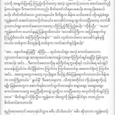
ငပဲကို အချက်ပြမပြ ကြည့်လိုက်တော့ အလဲ့ သူကောင့်သားက ဗောင်းတော်ညှိ
မ့်တယ်ဗျာ။ ဒီကကောင်ကလည်း စိတ်တော်သိရပေမပေါ့။ စားရပါ့စေမယ်
ပေါ့။ တိတ်တိတ်လေး ဥထားရမယ်။ ဒီကိစ္စက မိန်းမ မသိအောင် ထိုးရမဲ့ဖဲဗျ။
ကျွန်တော် အောင်းထားလိုက်တယ်။ လေဆိပ်ကနေ ထွက်လာပြီးတော့ တက်စီ
ငှားတယ်ဗျ။ ကောင်မလေးကတော့ ဟိုကြည့်ဒီကြည့်ပေါ့။ “ကိုစိုးဦး ” “ဟေ။”
ကျွန်တော်က ယောင်နနနဲ့ ပြန်ထူးမိတယ်။ “လေဆိပ်ကြီးက အပြင်ရောက်မှ
ကြည့်မိတယ်။ အကြီးကြီးပဲနော်။” “အင်း ဟုတ်တယ်လေ လေဆိပ်နှစ်ခုရှိ
တယ်။ တစ်ခုက မီးထွန်းဖို့ တစ်ခုက ကတ်ဆက်ဖွင့်ဖို့ပေါ့။”
“အာ… နောက်နေပြန်ပြီ” ဆိုပြီး….. ရယ်တယ်ဗျ။ အလဲ့ ကောင်မလေးက
သွားတက်လေးနဲ့။ ဆာရာမောင်းဆကရန်း (အခုကိုကြိတ်ချင်နေပြီ) ဖြစ်သွား
တာပေါ့။ အင်း…. ဒီကောင်မလေးကိုမှ မကြိတ်ရဘူးဆိုရင် ငယ်ပါရေ မင်းနဲ့ငါ
သေခန်းပြတ်ပဲ။ ဒါငါ့ခြံထဲက ကြက်ပဲ။ ကြက်တောင်မှ အတောင်စုံတဲ့ ကြက်။
အင်း… အတွေးတွေကတော့ လှပါ့ဗျာ။ ဒီလိုနဲ့ အိမ်ပြန်ရောက်လာတယ်။ မိန်းမ
က လာကြိုတယ်။ ” နွယ်နီ” ဒီမလေးမှာက ..သိတဲ့အတိုင်းပဲ ကိုယ့်ဆွေကိုယ့်
မျိုး မြန်မာတွေက စောက်ရမ်းလက်သွက်တာနော်။ ချောချော မချောချော
ကောင်မလေးတွေ တွေ့ပြီဆိုတာနဲ့ သူတို့က လာပြီးတော့ ခလုတ်တိုက်ချင်ကြ
တာ။” “စိတ်ချပါ ကိုစိုးဦး။ ကျွန်မက ဒါတွေကို မြန်မာနိုင်ငံမှာ ကတည်းက
စိတ်မဝင်စားတာပါ။
ရည်းစားတောင် မထားခဲ့ပါဘူး။ မမီး သိပါတယ်။” မမီး ဆိုတာက ကျွန်တော့်