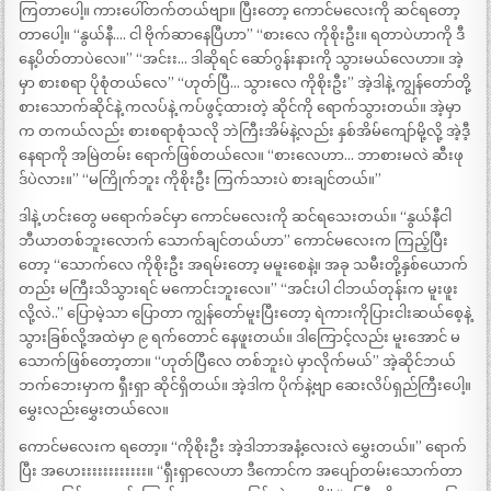
ကြတာပေါ့။ ကားပေါ်တက်တယ်ဗျာ။ ပြီးတော့ ကောင်မလေးကို ဆင်ရတော့
တာပေါ့။ “နွယ်နီ…. ငါ ဗိုက်ဆာနေပြီဟာ” “စားလေ ကိုစိုးဦး။ ရတာပဲဟာကို ဒီ
နေ့ပိတ်တာပဲလေ။” “အင်းး… ဒါဆိုရင် ဆော်ဂွန်းနားကို သွားမယ်လေဟာ။ အဲ့
မှာ စားစရာ ပိုစုံတယ်လေ” “ဟုတ်ပြီ… သွားလေ ကိုစိုးဦး” အဲ့ဒါနဲ့ ကျွန်တော်တို့
စားသောက်ဆိုင်နဲ့ ကလပ်နဲ့ ကပ်ဖွင့်ထားတဲ့ ဆိုင်ကို ရောက်သွားတယ်။ အဲ့မှာ
က တကယ်လည်း စားစရာစုံသလို ဘဲကြီးအိမ်နဲ့လည်း နှစ်အိမ်ကျော်မို့လို့ အဲ့ဒီ့
နေရာကို အမြဲတမ်း ရောက်ဖြစ်တယ်လေ။ “စားလေဟာ… ဘာစားမလဲ ဆီးဖု
ဒ်ပဲလား။” “မကြိုက်ဘူး ကိုစိုးဦး ကြက်သားပဲ စားချင်တယ်။”
ဒါနဲ့ ဟင်းတွေ မရောက်ခင်မှာ ကောင်မလေးကို ဆင်ရသေးတယ်။ “နွယ်နီငါ
ဘီယာတစ်ဘူးလောက် သောက်ချင်တယ်ဟာ” ကောင်မလေးက ကြည့်ပြီး
တော့ “သောက်လေ ကိုစိုးဦး အရမ်းတော့ မမူးစေနဲ့။ အခု သမီးတို့နှစ်ယောက်
တည်း မကြီးသိသွားရင် မကောင်းဘူးလေ။” “အင်းပါ ငါဘယ်တုန်းက မူးဖူး
လို့လဲ..” ပြောမဲ့သာ ပြောတာ ကျွန်တော်မူးပြီးတော့ ရဲကားကိုပြားငါးဆယ်စေ့နဲ့
သွားခြစ်လို့အထဲမှာ ၉ ရက်တောင် နေဖူးတယ်။ ဒါကြောင့်လည်း မူးအောင် မ
သောက်ဖြစ်တော့တာ။ “ဟုတ်ပြီလေ တစ်ဘူးပဲ မှာလိုက်မယ်” အဲ့ဆိုင်ဘယ်
ဘက်ဘေးမှာက ရှီးရှာ ဆိုင်ရှိတယ်။ အဲ့ဒါက ပိုက်နဲ့ဗျာ ဆေးလိပ်ရှည်ကြီးပေါ့။
မွှေးလည်းမွှေးတယ်လေ။
ကောင်မလေးက ရတော့။ “ကိုစိုးဦး အဲ့ဒါဘာအနံ့လေးလဲ မွှေးတယ်။” ရောက်
ပြီး အဟေးးးးးးးးးးးး။ “ရှီးရှာလေဟာ ဒီကောင်က အပျော်တမ်းသောက်တာ