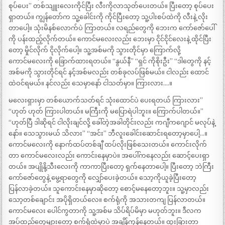
စုပ်ပေး” တစ်သျူးလေးကိုင်ပြီး လီးကိုလာသုတ်ပေးတယ်။ ပြီးတော့ စုပ်ပေး
ရှာတယ်။ ကျွန်တော်က သူ့ခေါင်းကို ကိုင်ပြီးတော့ သူ့ပါးစပ်ထဲကို လီးနဲ့ လိုး
တာပေါ့။ သုံးမိနစ်လောက်ပဲ ကြာတယ်။ လရည်တွေကို ဘေးက ကော်ဇော်ပေါ်
ကို ပန်းထည့်လိုက်တယ်။ ကောင်မလေးလည်း ဘေးမှာ ငိုင်ငိုင်လေးနဲ့ ထိုင်ပြီး
တော့ မှိုင်လိုက် ငိုလိုက်ပေါ့။ သူ့အစ်မကို သွားတိုင်မှာ ကြောက်လို့
ကောင်မလေးကို ခြောက်ထားရတယ်။ “နွယ်နီ” “ရှင် ကိုစိုးဦး” “ဒါတွေကို နင့်
အစ်မကို သွားတိုင်ရင် နင့်အစ်မလည်း တစ်ခုလပ်ဖြစ်မယ်။ ငါလည်း ထောင်
ထဲဝင်ရမယ်။ နင်လည်း သေမှာနော် ငါသတ်မှာ။ ကြားလား….။
မလေးရှားမှာ တစ်ယောက်သတ်ရင် သုံးထောင်ပဲ ပေးရတယ် ကြားလား”
“ဟုတ် ဟုတ် ကြားပါတယ်။ မကြီးကို မပြောရဲပါဘူး။ ကြောက်ပါတယ်။”
“ဟုတ်ပြီ ဒါဆိုရင် ငါလိုးချင်လို့ ခေါ်တဲ့အခါတိုင်းလည်း ကဂျီကဂျောင် မလုပ်နဲ့
နော်။ သေသွားမယ် သိလား” “အင်း” ဘီလူးခေါင်းဆောင်းရတော့မှာပေါ့…။
ကောင်မလေးကို နောက်ထပ်တစ်ချီ ထပ်လိုးဖြစ်သေးတယ်။ ကောင်းလိုက်
တာ ကောင်မလေးလည်း ကောင်းနေမှာပဲ။ အပေါ်ကနေလည်း ဆောင့်ပေးရှာ
တယ်။ အပျိုနို့သီးလေးကို ကာကာပြီးတော့ ရှက်နေတာပေါ့။ ပြီးတော့ ဘဲကြီး
ကော်ဇော်တွေနဲ့ မွေ့ရာတွေကို လျှော်ပေးခဲ့တယ်။ သော့ကိုယူခဲ့ပြီးတော့
ပြန်လာခဲ့တယ်။ သူကောင်းနေမှာဆိုတော့ စောင့်မနေတော့ဘူး။ သူ့မှာလည်း
သော့တစ်ချောင်း အပိုရှိတယ်လေ။ စက်ရုံကို အသားတကျ ပြန်လာတယ်။
ကောင်မလေး ပေါင်ကွတာကို သူ့အစ်မ သိပ်ရိပ်မိမှာ မဟုတ်ဘူး။ ဒီလက
အပ်ထည်တွေများတော့ စက်ရုံထဲမှာပဲ အချိန်ကုန်နေတယ်။ ထူးခြားတာ