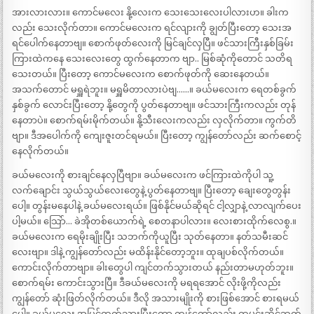
အားလားလား။ ကောင်မလေး နို့လေးက သေးသေးလေးပါလားဟ။ ခါးက
လည်း သေးလိုက်တာ။ ကောင်မလေးက ရင်လျားကို ချွတ်ပြီးတော့ သေးအ
ရင်ပေါက်နေတာဗျ။ စောက်ဖုတ်လေးကို မြင်ချင်လှပြီ။ ဖင်သားကြီးနှစ်ခြမ်း
ကြားထဲကနေ သေးလေးတွေ ထွက်နေတာက ဗျာ.. မြစ်ဆုံကိုတောင် သတိရ
သေးတယ်။ ပြီးတော့ ကောင်မလေးက စောက်ဖုတ်ကို ဆေးနေတယ်။
အသက်တောင် မရှူရဲဘူး။ မရှူမိတာလားပဲဗျ……။ ခယ်မလေးက ရေတစ်ခွက်
နှစ်ခွက် လောင်းပြီးတော့ နို့တွေကို ပွတ်နေတာဗျ။ ဖင်သားကြီးကလည်း တုန်
နေတာပဲ။ စောက်ရမ်းမိုက်တယ်။ နို့သီးလေးကလည်း လှလိုက်တာ။ ကွက်တိ
ဗျာ။ ဒီအပေါက်ကို ကျေးဇူးတင်ရမယ်။ ပြီးတော့ ကျွန်တော်လည်း ဆက်စောင့်
နေလိုက်တယ်။
ခယ်မလေးကို စားချင်နေလှပြီဗျာ။ ခယ်မလေးက ဖင်ကြားထဲကိုပါ သူ့
လက်ချောင်း သွယ်သွယ်လေးတွေနဲ့ ပွတ်နေတာဗျ။ ပြီးတော့ ချေးတွေတွန်း
ပေါ့။ တွန်းမနေပါနဲ့ ခယ်မလေးရယ်။ ဖြစ်နိုင်မယ်ဆိုရင် ငါ့လျှာနဲ့ လာလျက်ပေး
ပါ့မယ်။ သြော်… ခဲအိုတစ်ယောက်ရဲ့ စေတနာပါလား။ လေးစားထိုက်လေစွ.။
ခယ်မလေးက ရေမိုးချိုးပြီး သဘက်ကိုယူပြီး သုတ်နေတာ။ နတ်သမီးဆင်
လေးဗျာ။ ဒါနဲ့ ကျွန်တော်လည်း မထိန်းနိုင်တော့ဘူး။ ထုချပစ်လိုက်တယ်။
ကောင်းလိုက်တာဗျာ။ ခါးတွေပါ ကျင်တက်သွားတယ် နည်းတာမဟုတ်ဘူး။
စောက်ရမ်း ကောင်းသွားပြီ။ ဒီခယ်မလေးကို မရရအောင် လိုးဖို့ကိုလည်း
ကျွန်တော် ဆုံးဖြတ်လိုက်တယ်။ ဒီလို အသားမျိုးကို စားဖြစ်အောင် စားရမယ်
ပေါ့။ ခယ်မလေး အပြင်ထွက်သွားပြီးတော့ ကျွန်တော်လည်း ထမင်းဆိုင်ဘက်