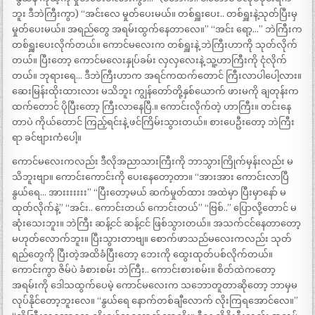
ဘူး ဒီဘဲကြီးကွာ) “အင်းလေ မှုတ်ပေးမယ်။ တစ်ရှူးပေး.. တစ်ရှူးနဲ့သုတ်ပြီးမှ
မှုတ်ပေးမယ်။ အရည်တွေ အရမ်းထွက်နေတာလေ။” “အင်း ရော့…” ဘဲကြီးက
တစ်ရှူးပေးလိုက်တယ်။ ကောင်မလေးက တစ်ရှူးနဲ့ ဘဲကြီးဟာကို သုတ်လိုက်
တယ်။ ပြီးတော့ ကောင်မလေးနှုပ်ခမ်း လှလှလေးနဲ့ သူ့ဟာကြီးကို ငုံလိုက်
တယ်။ ဘုရားရေ… ဒီဘဲကြီးဟာက အရင်ကထက်တောင် ကြီးလာပါပေါ့လား။
ဆေးမြန်းထိုးထားလား မသိဘူး ကျွန်တော်တို့နှစ်ယောက် ဖားမကို ချတုန်းက
ထက်တောင် ပိုပြီးတော့ ကြီးလာနေပြီ.။ ကောင်းလိုက်တဲ့ ဟာကြီး။ တင်းနေ
တာပဲ ကိုယ်တောင် ကြည့်ရင်းနဲ့ ဖင်ကြိမ်းသွားတယ်။ စားပေဦးတော့ ဘဲကြီး
ရာ ခင်ဗျားကံပေါ့။
ကောင်မလေးကလည်း ဒီလိုအညာသားကြီးကို ဘာသွားကြိုက်မှန်းလည်း မ
သိဘူးဗျာ။ ကောင်းကောင်းကို ပေးနေတော့တာ။ “အားအား ကောင်းလာပြီ
နွယ်ရေ… အားးးးးးး” “ပြီးတော့မယ် ဆက်မှုတ်ထား အထဲမှာ ပြီးမှာနော် မ
ထုတ်လိုက်နဲ့” “အင်း.. ကောင်းတယ် ကောင်းတယ်” “ဗြစ်..” ပြောလို့တောင် မ
ဆုံးသေးဘူး။ ဘဲကြီး ဆန့်ငင် ဆန့်ငင် ဖြစ်သွားတယ်။ အသက်ငင်နေတာတော့
မဟုတ်လောက်ဘူး။ ပြီးသွားတာဗျ။ စောက်ဖာသည်မလေးကလည်း သုတ်
ရည်တွေကို ပြီးတဲ့အထိခံပြီးတော့ ဘေးကို ထွေးထုတ်ပစ်လိုက်တယ်။
ကောင်းကွာ ဇိမ်ပဲ ခံစားစမ်း ဘဲကြီး.. ကောင်းစားစမ်း။ စိတ်ထဲကတော့
အရမ်းကို ဒေါသထွက်ပေမဲ့ ကောင်မလေးက သဘောတူတာဆိုတော့ ဘာမှမ
လုပ်နိုင်တော့ဘူးလေ။ “နွယ်ရေ နောက်တစ်ချီလောက် လိုးကြရအောင်လေ။”