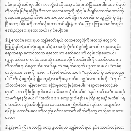
ခင်ဗျားဆို အမ်းမှာပါပဲ။ ဘာလို့လဲ ဆိုတော့ ခင်ဗျားသိပြီးသားပါ။ စောက်ဖုတ်
ကိုလည်း မြင်ဖူးခဲ့ပြီ။ ဒီအသားနုလေးတွေကို ဆွဲစုပ်ပစ်ချင်လောက်အောင်ကို
စွဲနေတာ။ ညညဆို အိမ်မက်မက်ရတာ တစ်မျိုး။ ဘေးခန်းက သူ့ညီမကို မှန်း
ပြီးတော့ မိန်းမကို တက်လိုးရတာ တစ်မျိုးနဲ့ အသံမကြား ကြားအောင်လည်း
အော်ညဉ်းပေးရသေးတယ်။ ဂွင်ပေါ့ဗျာ။
ဒါနဲ့ ကောင်မလေးရယ် ကျွန်တော်ရယ် လက်တော့ပ်ကြီးတွေကို လျှောက်
ကြည့်ရင်းနဲ့ တစ်လုံးရွေးဝယ်ခဲ့တာပေါ့။ ပိုက်ဆံရှင်းဖို့ ကောင်တာနားလည်း
ရောက်ရော ကောင်တာက ခွေးသားက ဆော်လေးကို လှမ်းငန်းနေတယ်။
ကျွန်တော်က ကောင်မလေးကို ကာထားလိုက်တယ်။ ဒါကို ကောင်မလေးက
သိတယ်။ ရယ်နေတယ်။ ဘယ်ရမလဲ အမှတ်တွေကို ယူထားရမယ်။ “တစ်ခု
တည်းလား အစ်ကို” အမ်…… (ငိုးမ) စိတ်ထဲကပါ။ “ဟုတ်အစ်ကို တစ်ခုတည်း
ပါ။” ကိုယ့်ရွှေကိုယ့်မျိုးတွေနဲ့ လာတိုးနေတယ်။ “ရွှေပဲလား အစ်ကို” “ဟုတ်….”
သိတယ်လေ။ မြန်မာစကား ပြောမှတော့ မြန်မာပေါ။ “ရော့တစ်ထောင့်နှစ်
ရာ.။” “အာ ကိုစိုးဦး ရပါတယ် သမီးပေးလိုက်မယ်။” “ရပါတယ် သမီးပေးရင်
သမက်ရနေဦးမယ်။” “အဟီးးးးးး။ ကျေးဇူးပါနော်။ မကြီး ဆူနေဦးမယ်။” “ရ
ပါတယ်ဟာ နင့်အစ်မကြီးက သဘောထားကြီးပါတယ်။ နင်သာ လျှောက်မ
ပြောနဲ့” ကောင်မလေးကိုလည်း ဝင်သလောက် ဆိုက်ကိုတွေ ထည့်ပေးရသေး
တယ်။
ဒါနဲ့အဲ့စက်ကြီး မလာပြီးတော့ နွယ်နီရယ် ကျွန်တော်ရယ် နှစ်ယောက်လန်းလာ