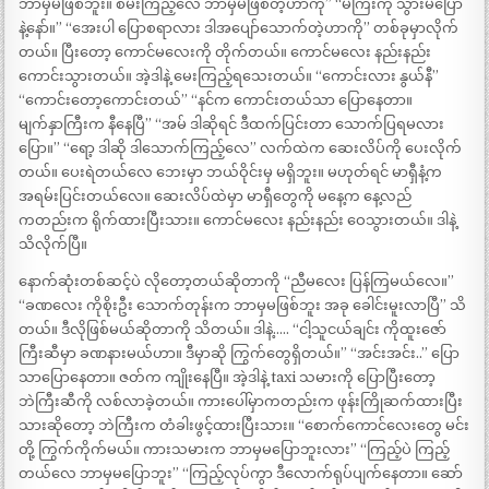
ဘာမှမဖြစ်ဘူး။ စမ်းကြည့်လေ ဘာမှမဖြစ်တဲ့ဟာကို” “မကြီးကို သွားမပြော
နဲ့နော်။” “အေးပါ ပြောစရာလား ဒါအပျော်သောက်တဲ့ဟာကို” တစ်ခုမှာလိုက်
တယ်။ ပြီးတော့ ကောင်မလေးကို တိုက်တယ်။ ကောင်မလေး နည်းနည်း
ကောင်းသွားတယ်။ အဲ့ဒါနဲ့ မေးကြည့်ရသေးတယ်။ “ကောင်းလား နွယ်နီ”
“ကောင်းတော့ကောင်းတယ်” “နင်က ကောင်းတယ်သာ ပြောနေတာ။
မျက်နှာကြီးက နီနေပြီ” “အမ် ဒါဆိုရင် ဒီထက်ပြင်းတာ သောက်ပြရမလား
ပြော။” “ရော့ ဒါဆို ဒါသောက်ကြည့်လေ” လက်ထဲက ဆေးလိပ်ကို ပေးလိုက်
တယ်။ ပေးရဲတယ်လေ ဘေးမှာ ဘယ်ဝိုင်းမှ မရှိဘူး။ မဟုတ်ရင် မာရှီနံ့က
အရမ်းပြင်းတယ်လေ။ ဆေးလိပ်ထဲမှာ မာရှီတွေကို မနေ့က နေ့လည်
ကတည်းက ရိုက်ထားပြီးသား။ ကောင်မလေး နည်းနည်း ဝေသွားတယ်။ ဒါနဲ့
သိလိုက်ပြီ။
နောက်ဆုံးတစ်ဆင့်ပဲ လိုတော့တယ်ဆိုတာကို “ညီမလေး ပြန်ကြမယ်လေ။”
“ခဏလေး ကိုစိုးဦး သောက်တုန်းက ဘာမှမဖြစ်ဘူး အခု ခေါင်းမူးလာပြီ” သိ
တယ်။ ဒီလိုဖြစ်မယ်ဆိုတာကို သိတယ်။ ဒါနဲ့….. “ငါ့သူငယ်ချင်း ကိုထူးဇော်
ကြီးဆီမှာ ခဏနားမယ်ဟာ။ ဒီမှာဆို ကြွက်တွေရှိတယ်။” “အင်းအင်း..” ပြော
သာပြောနေတာ။ ဇတ်က ကျိုးနေပြီ။ အဲ့ဒါနဲ့ taxi သမားကို ပြောပြီးတော့
ဘဲကြီးဆီကို လစ်လာခဲ့တယ်။ ကားပေါ်မှာကတည်းက ဖုန်းကြိုဆက်ထားပြီး
သားဆိုတော့ ဘဲကြီးက တံခါးဖွင့်ထားပြီးသား။ “စောက်ကောင်လေးတွေ မင်း
တို့ ကြွက်ကိုက်မယ်။ ကားသမားက ဘာမှမပြောဘူးလား” “ကြည့်ပဲ ကြည့်
တယ်လေ ဘာမှမပြောဘူး” “ကြည့်လုပ်ကွာ ဒီလောက်ရုပ်ပျက်နေတာ။ ဆော်