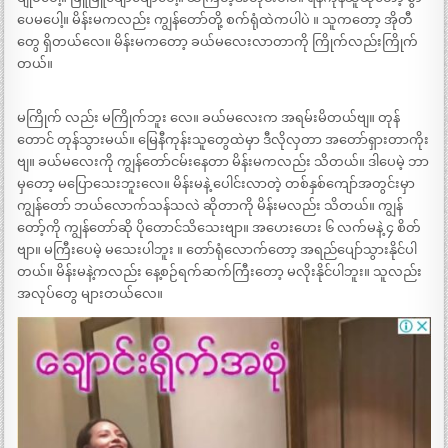
ပေမပေါ့။ မိန်းမကလည်း ကျွန်တော်တို့ စက်ရုံထဲကပါပဲ ။ သူကတော့ အိုတီ
တွေ ရှိတယ်လေ။ မိန်းမကတော့ ခယ်မလေးလာတာကို ကြိုက်လည်းကြိုက်
တယ်။
မကြိုက် လည်း မကြိုက်ဘူး လေ။ ခယ်မလေးက အရမ်းမိတယ်ဗျ။ တုန်
တောင် တုန်သွားမယ်။ မြေနီကုန်းသူတွေထဲမှာ ဒီလိုလှတာ အတော်ရှားတာကိုး
ဗျ။ ခယ်မလေးကို ကျွန်တော်ငမ်းနေတာ မိန်းမကလည်း သိတယ်။ ဒါပေမဲ့ ဘာ
မှတော့ မပြောသေးဘူးလေ။ မိန်းမနဲ့ ပေါင်းလာတဲ့ တစ်နှစ်ကျော်အတွင်းမှာ
ကျွန်တော် ဘယ်လောက်သန်သလဲ ဆိုတာကို မိန်းမလည်း သိတယ်။ ကျွန်
တော့်ကို ကျွန်တော်ဆို ပိုတောင်သိသေးဗျာ။ အဟေးဟေး ၆ လက်မနဲ့ ၄ စိတ်
ဗျာ။ မကြီးပေမဲ့ မသေးပါဘူး ။ တော်ရုံလောက်တော့ အရည်ပျော်သွားနိုင်ပါ
တယ်။ မိန်းမနဲ့ကလည်း နေ့စဉ်ရက်ဆက်ကြီးတော့ မလိုးနိုင်ပါဘူး။ သူလည်း
အလုပ်တွေ များတယ်လေ။