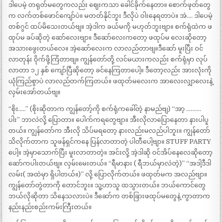
ဒါပေမဲ့ တရုတ်မတွေကလည်း ဈေးကသာ ခေါင်ခိုက်နေတာ။ စောက်ဖုတ်တွေ
က လက်တစ်ဖောင်ကျော်ပဲ။ မတတ်နိုင်ဘူး ဒီလိုပဲ ဝါးနေရတာပဲ။ အဲ…. ဒါပေမဲ့
တစ်ဂွင် ထပ်မိသေးတယ်ဗျ။ အဲ့ဒါက ခယ်မကို မဟုတ်ဘူးဗျာ။ စက်ရုံထဲက ဖ
ထုပ်မ ခပ်ဆိုတဲ့ ဆော်လေးဗျာ။ ဒီဆော်လေးကတော့ ဖထုပ်မ လေးဆိုတော့
အသားဖွေးတယ်လေ။ အဲ့ဆော်လေးက လာလည်တာဗျ။ဒီဆော် မူးပြီး ဝင်
လာတုန်း ဝိုက်ဖို့ကြံတာဗျ။ ကျွန်တော်တို့ လင်မယားကလည်း စက်ရုံမှာ လုပ်
လာတာ ၁၂ နှစ် ကျော်ပြီဆိုတော့ ခင်နေကြတာပေါ့။ ဒီတော့လည်း အားလုံးကို
ယုံကြည်စွာပဲ လာလည်တက်ကြတယ်။ ဖထုတ်မလေးက အာလေးလျှာလေးနဲ့
လှမ်းအော်တယ်ဗျ။
“စိုး…..” (စိုးဆိုတာက ကျွန်တော့်ကို စက်ရုံကခေါ်တဲ့ နာမည်ဗျ) “အာ့ ……….
ပါး” ဘာလဲလို့ ပြောတာ။ ပေါက်ကရတွေဗျာ။ အီးလိုလာပြောနေတာ နားပါပူ
တယ်။ ကျွန်တော်က အီးလို သိပ်မရတော့ နားလည်းမလည်ပါဘူး။ ကျွန်တော်
သိလိုက်တာက သူဖန်ရှင်ကနေ ပြန်လာတာတဲ့ ပါတီပေါ့ဗျာ။ STUFF PARTY
ပေါ့။ အဲ့မှာသောက်ပြီး မူးလာတာတဲ့။ အင်းလို့ အဲ့ဒါဆို ဝင်အိပ်နေလေဆိုတော့
ဆော်ကပါးတယ်ဗျ။ လှမ်းမေးတယ်။ “ရီမာနား ( ရီဘယ်မှာလဲတဲ့)” “အဒါ့ဒီဒါ
လမ်း( အထဲမှာ ရှိပါတယ်။)” လို့ ပြောလိုက်တယ်။ ဖထုတ်မက အလည်ဗျာ။
ကျွန်တော်တွဲတာကို တောင်ဘူး။ သူ့ဟာသူ ထသွားတယ်။ ဘယ်ကောင်တွေ
ဘယ်လိုဆိုတာ သိနေသလားပဲ။ ဒီဆော်က တစ်ခြားဖထုပ်မတွေနဲ့ ကွာတာက
နည်းနည်းစည်းကမ်းကြီးတယ်။