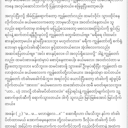
ကနေ အလုပ်ဆောင်ဘက်ကို ပြန်လာခဲ့တယ်။ ခြေဖွပြီးတော့ပေါ့။
အလုပ်ပြီးလို့ အိမ်ပြန်ရောက်တော့ ကျွန်တော်လည်း ထမင်းဝိုင်း သွားထိုင်နေ
လိုက်တယ်။ ခယ်မလေးကတော့ ဘာမှမသိဘူး။ အဝတ်လဲနေတယ်။ သူ
လည်း ရောက်တာမှ တစ်ရက် မပြည့်သေးတော့ မလေးအကြောင်းကို ရှင်းပြ
ရင်းနဲ့ ဆက်တင်ချိန်ဦးမှပဲလို့ ကျွန်တော် တွေးမိတယ်ဗျ။ “မရီရေ ငါထမင်း
စားနှင့်တော့မယ်။ နင်မပြီးသေးဘူး မဟုတ်လား။” မရီက ကျွန်တော်တို့ စက်ရုံ
ဘေးမှာ မုန့်ဟင်းခါးဆိုင်လေး ဖွင့်ထားတယ်လေ။ အဲ့ဒါလေးကလည်း
အဆင်ပြေတယ်ဗျ။ “အင်း စားနှင့်လေ။ ငါ အလုပ်ရှိသေးလို့” ဒါနဲ့ ကျွန်တော်
လည်း ထမင်းစားခန်းထဲမှာပဲ စောင့်နေတာပေါ့။ ခယ်မလေး အဝတ်လဲတာ မ
ပြီးတော့ဘူးလား မသိဘူးး။ ထမင်းစားဖို့ သွားခေါ်ဦးမှပဲဆိုပြီး ကျွန်တော် ထ
လာခဲ့တယ်။ ခယ်မလေးက ကျွန်တော်တို့လင်မယား အခန်းထဲမှာ ထင်တယ်။
ကျွန်တော် တံခါးမခေါက်မိဘူး။ အရင်လိုပဲ ယောင်ပြီးတော့ တံခါးကို ဆွဲဖွင့်မိ
လိုက်တယ်။ “အားးးး” ခယ်မလေးက ထအော်တယ်။ ထမီ မဝတ်ရသေးဘူး။
“ဟာ… ဟဲ့ ဘာလို့ တံခါးမပိတ်တာလဲ။” ပြောရင်းနဲ့ ကျွန်တော့်မျက်လုံးက သူ့
စောက်ဖုတ်ဆီကို ရောက်သွားတယ်။ ဒါကို သူလည်း မြင်ဖြစ်အောင် မြင်လိုက်
တယ်။
အခန်း ( ၂ ) “မ… မ…. မလာနဲ့လေ….။” ” ဆောရီးဟာ ငါမသိဘူး နင်က တံခါး
ပိတ်ထားမယ် အောက်မေ့နေတာ။ တို့လင်မယားက ဒီလိုပဲ။ တံခါးကို ပိတ်
ထားရင် အပြင်က တစ်ယောက်က လက်ကိုင်ဘုကို လှည့်လိုက်တာနဲ့ အထဲက