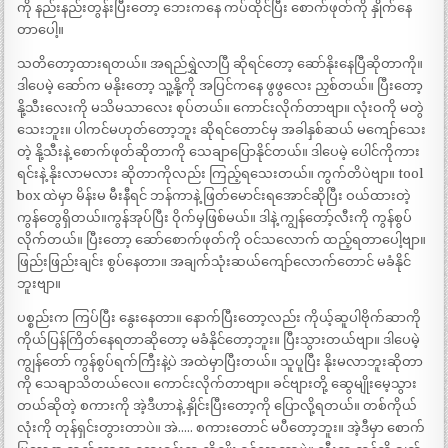
ကို နည်းနည်းတွန်းပြီးတော့ ဘေးကနေ ကပ်ထိုင်ပြီး စောက်ဖုတ်ကို နှိုက်နေ
တာပေါ့။
သတိတော့ထားရတယ်။ အရည်ရွှဲလာပြီ ဆိုရင်တော့ ဆော်နိုးနေပြီဆိုတာကို။
ဒါပေမဲ့ ဆော်က မနိုးတော့ သူ့နို့ကို အပြင်ကနေ ဖွဖွလေး ညှစ်တယ်။ ပြီးတော့
နို့သီးလေးကို မသိမသာလေး စုပ်တယ်။ ကောင်းလိုက်တာဗျာ။ လုံးဝကို မတွဲ
သေးဘူး။ ပါကင်မဟုတ်တော့ဘူး ဆိုရင်တောင်မှ အခါနှစ်ဆယ် မကျော်သေး
တဲ့ နို့သီးနဲ့ စောက်ဖုတ်ဆိုတာကို သေချာပြောနိုင်တယ်။ ဒါပေမဲ့ ပေါင်ကိုကား
ရင်းနဲ့ နိုးလာမလား ဆိုတာကိုလည်း ကြည့်ရသေးတယ်။ ကွက်တိပဲဗျာ။ tool
box ထဲမှာ မိန်းမ မီးနီရင် ဘန်ကာနဲ့ ဖြတ်မောင်းရအောင်ဆိုပြီး ဝယ်ထားတဲ့
ကွန်တွေရှိတယ်။ကွန်အုပ်ပြီး ဝိုက်မှဖြစ်မယ်။ ဒါနဲ့ ကျွန်တော့်လီးကို ကွန်စွပ်
လိုက်တယ်။ ပြီးတော့ ဆော်စောက်ဖုတ်ကို ဝင်သလောက် ထည့်ရတာပေါ့ဗျာ။
ဖြည်းဖြည်းချင်း စွပ်နေတာ။ အချက်သုံးဆယ်ကျော်လောက်တောင် မခံနိုင်
ဘူးဗျာ။
ပစ္စည်းက ကြပ်ပြီး နွေးနေတာ။ နောက်ပြီးတော့လည်း ကိုယ့်ဆူပါဗိုက်ဆာကို
ကိုယ်ပြန်ကြိတ်နေရတာဆိုတော့ မခံနိုင်တော့ဘူး။ ပြီးသွားတယ်ဗျာ။ ဒါပေမဲ့
ကျွန်တော် ကွန်စွပ်ရက်ကြီးနဲ့ပဲ အထဲမှာပြီးတယ်။ သူပူပြီး နိုးမလာဘူးဆိုတာ
ကို သေချာသိတယ်လေ။ ကောင်းလိုက်တာဗျာ။ ခင်ဗျားတို့ ဆွေမျိုးမေ့သွား
တယ်ဆိုတဲ့ စကားကို အဲ့ဒီဟာနဲ့ နှိုင်းပြီးတော့ကို ပြောလို့ရတယ်။ တစ်ကိုယ်
လုံးကို တုန်ရှင်းတွားတာပဲ။ အဲ….. စကားတောင် မပီတော့ဘူး။ အဲ့ဒီမှာ စောက်