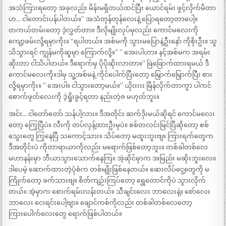
အသံကြားရတော့ အခုလည်း မိန်းမရှိတယ်ထင်ပြီး ယောင်ရမ်း ဖွင့်လိုက်မိတာ
ဟ… ငါတောင်းပန်ပါတယ်။” အသံတုန်တုန်လေးနဲ့ ပြောရတော့တာပေါ့။
တကယ်တမ်းတော့ ဒဲ့လွှတ်တာ။ ဒီလိုမျိုးလုပ်မှလည်း ကောင်မလေးကို
ကျော့ဖမ်းလို့ရမှာကိုး။ “ရပါတယ်။ အစ်မကို သွားမပြောနဲ့ဦးနော် ကိုစိုးဦး။ သူ
သိသွားရင် ကျွန်မကိုဆူမှာ ကြောက်လို့။” ” အေးပါဟာ။ နင့်အစ်မက အရမ်း
ဆိုးတာ ငါသိပါတယ်။ ဒီရောက်မှ ပိုပိုဆိုးလာတာ။” ဖြဲခြောက်ထားရမယ် ဒီ
ကောင်မလေးကို။ဒါမှ သူ့အစ်မနဲ့ ကိုင်ပေါက်ပြီးတော့ မြှောက်မြှောက်ပြီး စား
လို့ရမှာကိုး။ ” အေးပါ။ ငါသွားတော့မယ်။” ယိုးးးးး မြိန်လိုက်တာကွာ ပါကင်
စောက်ဖုတ်လေးကို ဒဲ့ရှိုးခွင့်ရတာ နည်းတဲ့ဇ မဟုတ်ဘူး။
အင်း… ငါတော်တော် သန်ပါ့လား။ ဒီအတိုင်း ဆက်ဒိုးမယ်ဆိုရင် ကောင်မလေး
တော့ ကြွေပြီပဲ။ လီးကို တပ်လှန့်ထားဦးမှပဲ။ စစ်တလင်းမြင်ပြီဆိုတော့ စစ်
သွေးတွေ ကြွနေပြီ သကောင့်သား။ သိပ်တော့ မထူးဘူးဗျ။ ကြားရက်တွေက
ဒီအတိုင်းပဲ ကိုတာရာယာကိုလည်း မရောက်ဖြစ်တော့ဘူး။ တစ်ခါတစ်လေ
မဟာနန်းမှာ ဘီယာသွားသောက်နေကြ။ အဲ့ဆိုင်မှာက အမြည်း မဆိုးဘူးလေ။
ဒါပေမဲ့ ဆောက်ထားတဲ့ပုံစံက တစ်မျိုးဖြစ်နေတယ်။ ဆေးလိပ်ငွေ့တွေကို မ
ကြိုက်တော့ ခက်သားဗျ။ စိတ်ကျဉ်းကြပ်တော့ ရွှေတောင်ကိုပဲ သွားလိုက်
တယ်။ အဲ့မှာက စောက်ရမ်းလန်းတယ်။ သီချင်းလေး ဘာလေးနဲ့။ စော်လေး
ဘာလေး ငေးရင်းပေါ့ဗျာ။ ချောင်ကစ်ကိုလည်း တစ်ခါတစ်လေတော့
ကြားပေါက်လေးတွေ ရောက်ဖြစ်ပါတယ်။