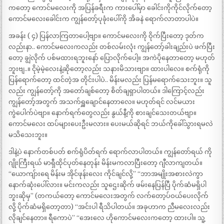
ကတော့ ကောင်မလေးကို အပြန်ခရီးက ကားပေါ်မှာ ခေါင်းကိုကိုင်လိုက်တော့
ကောင်မလေးခေါင်းက ကျွန်တော့်ပုခုံးပေါ်ကို အိခနဲ ရောက်လာတာပါပဲ။
အခန်း ( ၄) ပြန်လာကြတာပေါ့ဗျာ။ ကောင်မလေးကို ဝိုက်ပြီးတော့ ဒုတ်က
လည်းနာ.. ကောင်မလေးကလည်း တစ်လမ်းလုံး ကျွန်တော့်ခါးချည်းပဲ ဖက်ပြီး
တော့ ချွဲလိုက် ပစ်မထားရဘူးနော် ပြောလိုက်ပေါ့။ အကဲပိုနေတာတော့ မဟုတ်
ဘူးဗျ..။ ငိုမဲ့မဲ့လေးနဲ့ဆိုတော့လည်း သနားမိသားဗျာ။ ထားပါလေ။ စက်ရုံကို
ပြန်ရောက်တော့ ထင်တဲ့အ တိုင်းပါပဲ.. မိန်းမလည်း ပြန်မရောက်သေးဘူး။ သူ
လည်း ကျွန်တော့်ကို အတော်ချစ်တော့ စိတ်ချရှာပါတယ်။ ဒါကြောင့်လည်း
ကျွန်တော့်အတွက် အသက်ရှူချောင်နေတာလေ။ မဟုတ်ရင် လင်မယား
ကွဲပေါက်ပဲဗျာ။ နောက်ရက်တွေလည်း နွယ်နီ့ကို စားချင်သေးတယ်ဗျာ။
ကောင်မလေး ထပ်များပေးဦးမလား။ ပေးမယ်ဆိုရင် ဘယ်ကိုခေါ်သွားရမလဲ
မသိသေးဘူး။
ဒါနဲ့ပဲ နောက်တစ်ပတ် စက်ရုံပိတ်ရက် ရောက်လာပါတယ်။ ကျွန်တော်ရယ် ကို
ဂျိုးကြီးရယ် မာရှီထိုင်ပုတ်နေတုန်း မိန်းမကလာပြီးတော့ ဂျီလာကျတယ်။
“ယောကျ်ားရေ မိန်းမ အိုင်ဖုန်းလေး ကိုင်ချင်လို့” “ဘာအမျိုးအစားလဲကွာ
နောက်ဆုံးပေါ်လား။ မင်းကလည်း သူဌေးဆိုက် ဖမ်းနေပြန်ပြီ ပိုက်ဆံမရှိပါ
ဘူးဆိုမှ” (တကယ်တော့ ကောင်မလေးအတွက် လက်တော့ပ်ဝယ်ပေးလိုက်
လို့ ပိုက်ဆံမရှိတော့တာ) “အင်းပါ ရီသိပါတယ်။ အခုဟာက ညီမလေးလည်း
လိုချင်နေတာ။ ရီကောပဲ” “အေးလေ ဟိုကောင်မလေးကတော့ ထားပါ။ သူ့