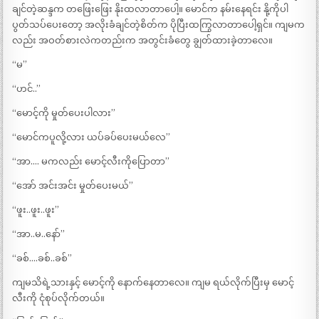
ချင်တဲ့ဆန္ဒက တဖြေးဖြေး နိုးထလာတာပေါ့။ မောင်က နမ်းနေရင်း နို့ကိုပါ
ပွတ်သပ်ပေးတော့ အလိုးခံချင်တဲ့စိတ်က ပိုပြီးထကြွလာတာပေါ့ရှင်။ ကျမက
လည်း အဝတ်စားလဲကတည်းက အတွင်းခံတွေ ချွတ်ထားခဲ့တာလေ။
“မ”
“ဟင်..”
“မောင့်ကို မှုတ်ပေးပါလား”
“မောင်ကပူလို့လား ယပ်ခပ်ပေးမယ်လေ”
“အာ…. မကလည်း မောင့်လီးကိုပြောတာ”
“အော် အင်းအင်း မှုတ်ပေးမယ်”
“ဖူး..ဖူး..ဖူး”
“အာ..မ..နော်”
“ခစ်….ခစ်..ခစ်”
ကျမသိရဲ့သားနှင့် မောင့်ကို နောက်နေတာလေ။ ကျမ ရယ်လိုက်ပြီးမှ မောင့်
လီးကို ငုံစုပ်လိုက်တယ်။