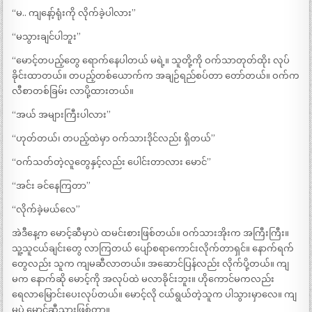
“မ.. ကျနော့်ရုံးကို လိုက်ခဲ့ပါလား”
“မသွားချင်ပါဘူး”
“မောင့်တပည့်တွေ ရောက်နေပါတယ် မရဲ့။ သူတို့ကို ဝက်သာတုတ်ထိုး လုပ်
ခိုင်းထာတယ်။ တပည့်တစ်ယောက်က အချဉ်ရည်စပ်တာ တော်တယ်။ ဝက်က
လီစာတစ်ခြမ်း လာပို့ထားတယ်။
“အယ် အများကြီးပါလား”
“ဟုတ်တယ်၊ တပည့်ထဲမှာ ဝက်သားဒိုင်လည်း ရှိတယ်”
“ဝက်သတ်တဲ့လူတွေနှင့်လည်း ပေါင်းတာလား မောင်”
“အင်း ခင်နေကြတာ”
“လိုက်ခဲ့မယ်လေ”
အဲဒီနေ့က မောင့်ဆီမှာပဲ ထမင်းစားဖြစ်တယ်။ ဝက်သားအိုးက အကြီးကြီး။
သူ့သူငယ်ချင်းတွေ လာကြတယ် ပျော်စရာကောင်းလိုက်တာရှင်။ နောက်ရက်
တွေလည်း သူက ကျမဆီလာတယ်။ အဆောင်ပြန်လည်း လိုက်ပို့တယ်။ ကျ
မက နောက်ဆို မောင့်ကို အလုပ်ထဲ မလာခိုင်းဘူး။ ဟိုကောင်မကလည်း
ရေလာမြောင်းပေးလုပ်တယ်။ မောင့်လို ငယ်ရွယ်တဲ့သူက ပါသွားမှာလေ။ ကျ
မပဲ မောင့်ဆီသွားဖြစ်တာ။