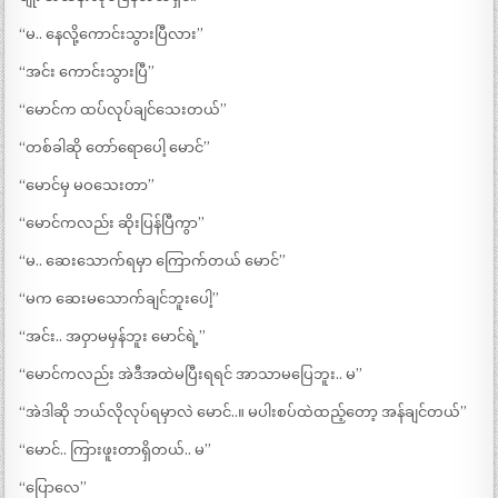
“မ.. နေလို့ကောင်းသွားပြီလား”
“အင်း ကောင်းသွားပြီ”
“မောင်က ထပ်လုပ်ချင်သေးတယ်”
“တစ်ခါဆို တော်ရောပေါ့ မောင်”
“မောင်မှ မဝသေးတာ”
“မောင်ကလည်း ဆိုးပြန်ပြီကွာ”
“မ.. ဆေးသောက်ရမှာ ကြောက်တယ် မောင်”
“မက ဆေးမသောက်ချင်ဘူးပေါ့”
“အင်း.. အဝှာမမှန်ဘူး မောင်ရဲ့”
“မောင်ကလည်း အဲဒီအထဲမပြီးရရင် အာသာမပြေဘူး.. မ”
“အဲဒါဆို ဘယ်လိုလုပ်ရမှာလဲ မောင်..။ မပါးစပ်ထဲထည့်တော့ အန်ချင်တယ်”
“မောင်.. ကြားဖူးတာရှိတယ်.. မ”
“ပြောလေ”