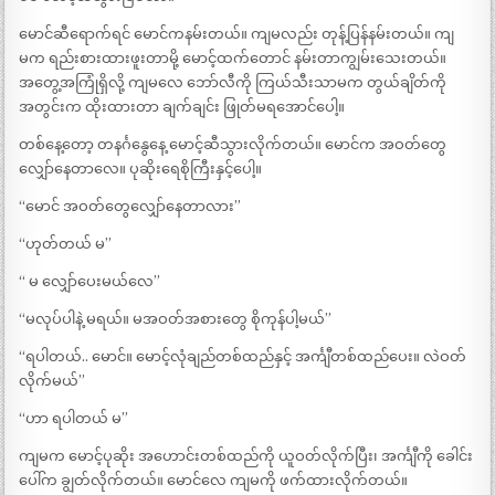
မောင်ဆီရောက်ရင် မောင်ကနမ်းတယ်။ ကျမလည်း တုန့်ပြန်နမ်းတယ်။ ကျ
မက ရည်းစားထားဖူးတာမို့ မောင့်ထက်တောင် နမ်းတာကျွမ်းသေးတယ်။
အတွေ့အကြုံရှိလို့ ကျမလေ ဘော်လီကို ကြယ်သီးသာမက တွယ်ချိတ်ကို
အတွင်းက ထိုးထားတာ ချက်ချင်း ဖြုတ်မရအောင်ပေါ့။
တစ်နေ့တော့ တနင်္ဂနွေနေ့ မောင့်ဆီသွားလိုက်တယ်။ မောင်က အဝတ်တွေ
လျှော်နေတာလေ။ ပုဆိုးရေစိုကြီးနှင့်ပေါ့။
“မောင် အဝတ်တွေလျှော်နေတာလား”
“ဟုတ်တယ် မ”
“ မ လျှော်ပေးမယ်လေ”
“မလုပ်ပါနဲ့ မရယ်။ မအဝတ်အစားတွေ စိုကုန်ပါ့မယ်”
“ရပါတယ်.. မောင်။ မောင့်လုံချည်တစ်ထည်နှင့် အင်္ကျီတစ်ထည်ပေး။ လဲဝတ်
လိုက်မယ်”
“ဟာ ရပါတယ် မ”
ကျမက မောင့်ပုဆိုး အဟောင်းတစ်ထည်ကို ယူဝတ်လိုက်ပြီး၊ အင်္ကျီကို ခေါင်း
ပေါ်က ချွတ်လိုက်တယ်။ မောင်လေ ကျမကို ဖက်ထားလိုက်တယ်။