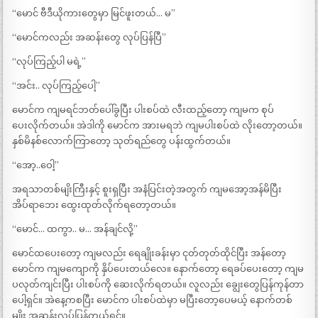
“မောင် ဗီဒီယိုကားတွေမှာ မြင်ဖူးတယ်… မ”
“မောင်ကလည်း အဆန်းတွေ လုပ်ပြန်ပြီ”
“လုပ်ကြည့်ပါ မရဲ့”
“အင်း.. လုပ်ကြည့်ပေါ့”
မောင်က ကျမရင်ဘတ်ပေါ်ခွပြီး ပါးစပ်ထဲ လီးထည့်တော့ ကျမက စုပ်
ပေးလိုက်တယ်။ အဲဒါကို မောင်က အားမရဘဲ ကျမပါးစပ်ထဲ လိုးတော့တယ်။
နှစ်မိနစ်လောက်ကြာတော့ သုတ်ရည်တွေ ပန်းထွက်တယ်။
“အော့..ဝေါ့”
အရသာတစ်မျိးကြီးနှင့် စူးရှပြီး အနံပြင်းတဲ့အတွက် ကျမအော့အန်မိပြီး
အိပ်ရာဘေး ထွေးထုတ်လိုက်ရတော့တယ်။
“မောင်… ထကွာ.. မ… အန်ချင်လို့”
မောင်ထပေးတော့ ကျမလည်း ရေချိုးခန်းမှာ ငုတ်တုတ်ထိုင်ပြီး အန်တော့
မောင်က ကျမကျောကို နှိပ်ပေးတယ်လေ။ နောက်တော့ ရေခပ်ပေးတော့ ကျမ
ပလုတ်ကျင်းပြီး ပါးစပ်ကို ဆေးလိုက်ရတယ်။ လူလည်း ချွေးတွေပြန်ကုန်တာ
ပေါ့ရှင်။ အဲနေ့ကစပြီး မောင်က ပါးစပ်ထဲမှာ မပြီးတော့ပေမယ့် နောက်တစ်
မျိုး အဆန်းလုပ်ပြန်တယ်ရှင်။