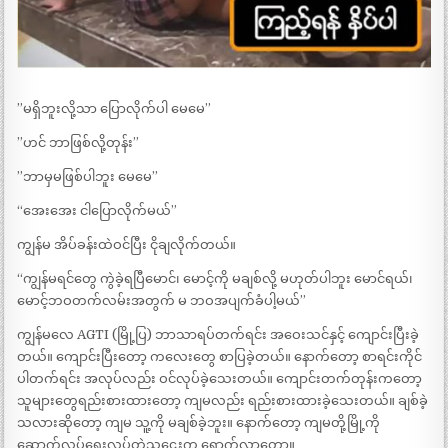
”မရှိဘူးလို့သာ ပြောလိုက်ပါ မေမေ”
”ဟင် ဘာဖြစ်လို့တုန်း”
”ဘာမှမဖြစ်ပါဘူး မေမေ”
“အေးအေး ငါပြောလိုက်မယ်”
ကျွန်မ အိပ်ခန်းထဲဝင်ပြီး ငိုချလိုက်တယ်။
“ကျွန်မရင်တွေ ကွဲခဲ့ရပြီမောင်၊ မောင့်ကို မချစ်လို့ မဟုတ်ပါဘူး မောင်ရယ်၊
မောင့်ဘဝတက်လမ်းအတွက် မ ဘဝအပျက်ခံပါ့မယ်”
ကျွန်မလေ AGTI (မြို့ပြ) ဘာသာရပ်တက်ရင်း အဝေးသင်နှင့် ကျောင်းပြီးခဲ့
တယ်။ ကျောင်းပြီးတော့ ကလေးတွေ စာပြခဲ့တယ်။ နောက်တော့ စာရင်းကိုင်
ပါတက်ရင်း အလုပ်လည်း ဝင်လုပ်ခဲ့သေးတယ်။ ကျောင်းတက်တုန်းကတော့
သူများတွေရည်းစားထားတော့ ကျမလည်း ရည်းစားထားခဲ့သေးတယ်။ ချစ်ခဲ့
သလားဆိုတော့ ကျမ သူ့ကို မချစ်ခဲ့ဘူး။ နောက်တော့ ကျမတို့မြို့ကို
ဆောက်လုပ်ရေးလုပ်တဲ့သူဌေးက ရောက်လာတော့။