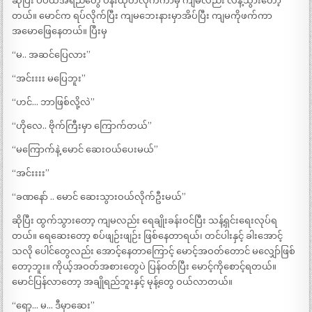
ဆိုပြီး ပိပိထဲအရည်တွေ ပန်းထုတ်လိုက်ကာမှ ကျမလည်း လန့်သွားတော့
တယ်။ မောင်က ရပ်လိုက်ပြီး ကျမဘေးနားမှာအိပ်ပြီး ကျမကိုဖက်ကာ
အမောဖြေနေတယ်။ ပြီးမှ
“မ.. အဆင်ပြေလား”
“အင်းးးး မပြေဘူး”
“ဟင်… ဘာဖြစ်လို့လဲ”
“ဟိုလေ.. ဗိုက်ကြီးမှာ ကြောက်တယ်”
“မကြောက်နဲ့ မောင် ဆေးဝယ်ပေးမယ်”
“အင်းးးး”
“ခဏနော် .. မောင် ဆေးသွားဝယ်လိုက်ဦးမယ်”
ဆိုပြီး ထွက်သွားတော့ ကျမလည်း ရေချိုးခန်းဝင်ပြီး သန့်ရှင်းရေးလုပ်ရ
တယ်။ ရေဆေးတော့ စပ်ဖျဉ်းဖျဉ်း ဖြစ်နေတာရယ်၊ တင်ပါးနှင့် ခါးအောင့်
သလို ပေါင်တွေလည်း အောင့်နေတာကြောင့် မောင့်အဝတ်တောင် မလျှော်ဖြစ်
တော့ဘူး။ ကိုယ့်အဝတ်အစားတွေပဲ ပြန်ဝတ်ပြီး မောင့်ကိုစောင့်ရတယ်။
မောင်ပြန်လာတော့ အချိုရည်ဘူးနှင့် မုန့်တွေ ဝယ်လာတယ်။
“ရော့… မ… ဒီမှာဆေး”