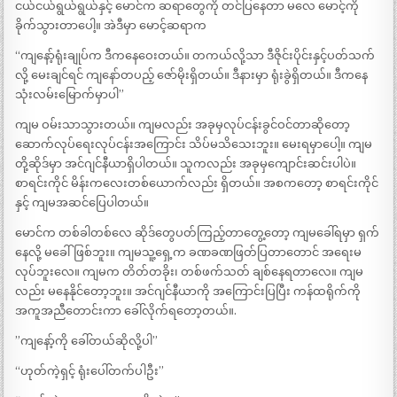
ငယ်ငယ်ရွယ်ရွယ်နှင့် မောင်က ဆရာတွေကို တင်ပြနေတာ မလေ မောင့်ကို
ခိုက်သွားတာပေါ့။ အဲဒီမှာ မောင့်ဆရာက
“ကျနော့်ရုံးချုပ်က ဒီကနေဝေးတယ်။ တကယ်လို့သာ ဒီဇိုင်းပိုင်းနှင့်ပတ်သက်
လို့ မေးချင်ရင် ကျနော်တပည့် ဇော်မိုးရှိတယ်။ ဒီနားမှာ ရုံးခွဲရှိတယ်။ ဒီကနေ
သုံးလမ်းမြောက်မှာပါ”
ကျမ ဝမ်းသာသွားတယ်။ ကျမလည်း အခုမှလုပ်ငန်းခွင်ဝင်တာဆိုတော့
ဆောက်လုပ်ရေးလုပ်ငန်းအကြောင်း သိပ်မသိသေးဘူး။ မေးရမှာပေါ့။ ကျမ
တို့ဆိုဒ်မှာ အင်ဂျင်နီယာရှိပါတယ်။ သူကလည်း အခုမှကျောင်းဆင်းပါပဲ။
စာရင်းကိုင် မိန်းကလေးတစ်ယောက်လည်း ရှိတယ်။ အစကတော့ စာရင်းကိုင်
နှင့် ကျမအဆင်ပြေပါတယ်။
မောင်က တစ်ခါတစ်လေ ဆိုဒ်တွေပတ်ကြည့်တာတွေ့တော့ ကျမခေါ်ရမှာ ရှက်
နေလို့ မခေါ်ဖြစ်ဘူး။ ကျမသူ့ရှေ့က ခဏခဏဖြတ်ပြတာတောင် အရေးမ
လုပ်ဘူးလေ။ ကျမက တိတ်တခိုး၊ တစ်ဖက်သတ် ချစ်နေရတာလေ။ ကျမ
လည်း မနေနိုင်တော့ဘူး။ အင်ဂျင်နီယာကို အကြောင်းပြပြီး ကန်ထရိုက်ကို
အကူအညီတောင်းကာ ခေါ်လိုက်ရတော့တယ်။.
”ကျနော့်ကို ခေါ်တယ်ဆိုလို့ပါ”
“ဟုတ်ကဲ့ရှင့် ရုံးပေါ်တက်ပါဦး”