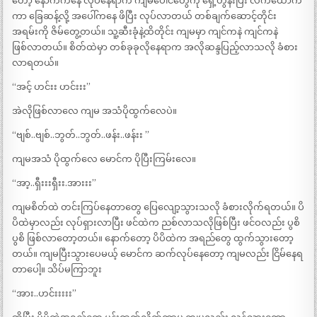
တော့ နောက်ကနေ လုပ်နေရာက ကျမပေါင်တွေကို ရှေ့တွန်းပြီး လက်ထောက်
ကာ ခြေဆန့်လို့ အပေါ်ကနေ ဖိပြီး လုပ်လာတယ် တစ်ချက်ဆောင့်တိုင်း
အရမ်းကို ဇိမ်တွေ့တယ်။ သူ့ဆီးခုံနဲ့ထိတိုင်း ကျမမှာ ကျင်ကနဲ ကျင်ကနဲ
ဖြစ်လာတယ်။ စိတ်ထဲမှာ တစ်ခုခုလိုနေရာက အလိုဆန္ဒပြည့်လာသလို ခံစား
လာရတယ်။
“အင့် ဟင်းး ဟင်းးး”
အဲလိုဖြစ်လာလေ ကျမ အသံပိုထွက်လေပဲ။
“ဗျစ်..ဗျစ်..ဘွတ်..ဘွတ်..ဖန်း..ဖန်းး ”
ကျမအသံ ပိုထွက်လေ မောင်က ပိုပြီးကြမ်းလေ။
“အာ့..ရှီးးးရှီးး.အားးး”
ကျမစိတ်ထဲ တင်းကြပ်နေတာတွေ ပြေလျော့သွားသလို ခံစားလိုက်ရတယ်။ ပိ
ပိထဲမှာလည်း လုပ်ရှားလာပြီး ဖင်ထဲက ညစ်လာသလိုဖြစ်ပြီး ဖင်ဝလည်း ပွစိ
ပွစိ ဖြစ်လာတော့တယ်။ နောက်တော့ ပိပိထဲက အရည်တွေ ထွက်သွားတော့
တယ်။ ကျမပြီးသွားပေမယ့် မောင်က ဆက်လုပ်နေတော့ ကျမလည်း ငြိမ်နေရ
တာပေါ့။ သိပ်မကြာဘူး
“အား..ဟင်းးးးး”