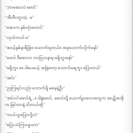
“ဘာဆေးလဲ မောင်”
“အီးဇီးတူးတဲ့.. မ”
“ဆေးက နှစ်လုံးတောင်”
“ဟုတ်တယ် မ”
“ဆယ့်နှစ်နာရီခြား သောက်ရတယ်။ အခုသောက်လိုက်နော်”
“မောင် ဒီဆေးက ဘာပြသနာမှ မရှိဘူးနော်”
“မရှိဘူး မ။ ဒါပေမယ့် အမြဲတော့ သောက်မရဘူး ပြောတယ်”
“အင်း”
“ညကြရင်လည်း သောက်ဖို့ မမေ့နဲ့ဦး”
“အင်းပါ မောင်ရဲ့…။ ဒါနဲ့မောင်.. မောင်တို့ ယောက်ျားလေးတွေက အပျိုအအို
က မြင်တာနဲ့ သိတယ်ဆို”
“ဘယ်သူပြောလို့လဲ”
“ပြောသံကြားဖူးတာ”