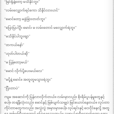
“မြင်ရုံနဲ့တော့ မသိနိုင်ဘူး”
“လမ်းလျှောက်ရင်ကော သိနိုင်လားဟင်”
“မောင်တော့ မခွဲခြားတတ်ဘူး”
“ပြောပြပါဦး မောင်၊ မ လမ်းတောင် မလျှောက်ရဲဘူး”
“မသိနိုင်ပါဘူးဗျာ”
“တကယ်နော်”
“ဟုတ်ပါတယ်ဆို”
“မ ပြန်တော့မယ်”
“မောင် လိုက်ပို့ပေးမယ်လေ”
“မပို့နဲ့ မောင်။ အတူတူမသွားရဲဘူး”
“ပြီးတာပဲ”
ကျမ အဆောင်ကို ပြန်လာလိုက်တယ်။ လမ်းမှာလည်း စိုးရိမ်ပူပန်မှုတွေနှင့်
ပေါ့။ တချိန်လုံးလည်း မောင်နှင့် ဖြစ်ပျက်သမျှပဲ မြင်ယောင်နေတယ်။ လုပ်တာ
ကိုင်တာတွေကလည်း အလွဲလွဲ အမှားမှားပေါ့။ လုပ်ရင်းနှင့် ငေးငိုင်နေလို့ အတူ
နေ အစ်မကြီးကတောင် ပြောနေသေးတယ်။ ညဆယ်နာရီလောက်တော့ ဆေး