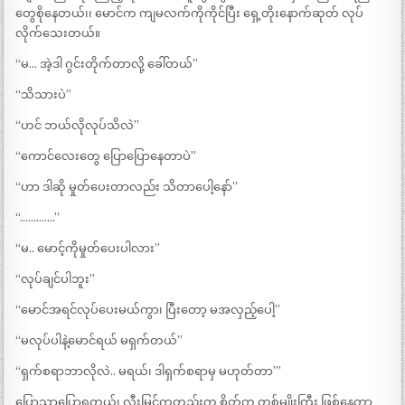
တွေစိုနေတယ်၊၊ မောင်က ကျမလက်ကိုကိုင်ပြီး ရှေ့တိုးနောက်ဆုတ် လုပ်
လိုက်သေးတယ်။
“မ… အဲ့ဒါ ဂွင်းတိုက်တာလို့ ခေါ်တယ်”
“သိသားပဲ”
“ဟင် ဘယ်လိုလုပ်သိလဲ”
“ကောင်လေးတွေ ပြောပြောနေတာပဲ”
“ဟာ ဒါဆို မှုတ်ပေးတာလည်း သိတာပေါ့နော်”
“………….”
“မ.. မောင့်ကိုမှုတ်ပေးပါလား”
“လုပ်ချင်ပါဘူး”
“မောင်အရင်လုပ်ပေးမယ်ကွာ၊ ပြီးတော့ မအလှည့်ပေါ့”
“မလုပ်ပါနဲ့မောင်ရယ် မရှက်တယ်”
“ရှက်စရာဘာလိုလဲ.. မရယ်၊ ဒါရှက်စရာမှ မဟုတ်တာ’”
ပြောသာပြောရတယ်၊ လီးမြင်ကတည်းက စိတ်က တစ်မျိုးကြီး ဖြစ်နေတာ