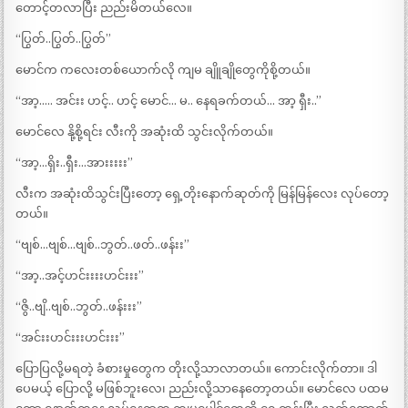
တောင့်တလာပြီး ညည်းမိတယ်လေ။
“ပြွတ်..ပြွတ်..ပြွတ်”
မောင်က ကလေးတစ်ယောက်လို ကျမ ချိူချိုတွေကိုစို့တယ်။
“အာ့….. အင်းး ဟင့်.. ဟင့် မောင်… မ.. နေရခက်တယ်… အာ့ ရှီး..”
မောင်လေ နို့စို့ရင်း လီးကို အဆုံးထိ သွင်းလိုက်တယ်။
“အာ့…ရှိး..ရှီး…အားးးးး”
လီးက အဆုံးထိသွင်းပြီးတော့ ရှေ့တိုးနောက်ဆုတ်ကို မြန်မြန်လေး လုပ်တော့
တယ်။
“ဗျစ်…ဗျစ်…ဗျစ်..ဘွတ်..ဖတ်..ဖန်းး”
“အာ့..အင့်ဟင်းးးးဟင်းးး”
“ဇွိ..ဗျိ..ဗျစ်..ဘွတ်..ဖန်းးး”
“အင်းးဟင်းးးဟင်းးး”
ပြောပြလို့မရတဲ့ ခံစားမှုတွေက တိုးလို့သာလာတယ်။ ကောင်းလိုက်တာ။ ဒါ
ပေမယ့် ပြောလို့ မဖြစ်ဘူးလေ၊ ညည်းလို့သာနေတော့တယ်။ မောင်လေ ပထမ