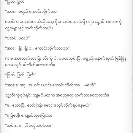
“ပြွတ်..ပြွတ်”
“အားး.. မရယ် ကောင်းလိုက်တာ”
မောင်က ကောင်းတယ်ဆိုတော့ ပိုကောင်းအောင်လို့ ကျမ သူ့ဒစ်ကလေးကို
လျှာဖျားနှင့် ယက်လိုက်တယ်။
“ပလပ်..ပလပ်”
“အားး.. ရှီး..ရှီးးး… ကောင်းလိုက်တာဗျာ”
ကျမ အားတက်လာပြီး လီးကို ပါးစပ်ထဲသွင်းပြီး ရှေ့တိုးနောက်ဆုတ် မြန်မြန်
လေး လုပ်ပစ်လိုက်တော့တယ်။
“ပြွတ်..ပြွတ်..ပြွတ်”
“အားးးး အာ့.. အဟင်းး ဟင်း ကောင်းလိုက်တာ…. မရယ်”
သူ့လီးကိုစုပ်ရင်း ကျမပိပိထဲက အရည်တွေ ထွက်လာတော့တယ်။
“မ.. တော်ပြီ.. တော်ကြာ မောင် မလုပ်လိုက်ရပဲနေမယ်”
“ရပြီပေါ့၊ ကျေနပ်သွားပြီလား”
“အင်းး.. မ.. အိပ်လိုက်ပါလား”