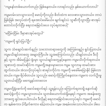
“ကျနော်တစ်ယောက်တည်း ဖြစ်နေတယ်။ လာရင်လည်း နှစ်ယောက်လာပါ”
ကျမဝမ်းသာသွားသလို မောင့်ကိုလည်း စိတ်ထဲက လေးစားသွားတယ်။ ဘာပဲ
ဖြစ်ဖြစ် အလုပ်ထဲကို ရအောင်ခေါ်မယ်။ ချက်ချင်းပဲ သူဆီကိုသွားပြီး စာအုပ်
တောင်းလိုက်ပြီး ရေလာမြောင်းပေး လုပ်ရတာပေါ့”
“မငြိမ်းငြိမ်း ဒီမှာစာအုပ်တွေပါ”
“ကျမကို ရှင်းပြပါဦး”
သူက သံချောင်းဆက်နည်း သဘောတရားတွေကို အကြမ်းဖျဉ်း ရှင်းပြတယ်။
ကျမသိချင်တာတွေ အများကြီးပါ။ သူ့အကြောင်းလည်း သိချင်တယ်။ ဒီလို
နှင့် သူက အိမ်မပြန်ပဲ ရုံးမှာ သူငယ်ချင်းတွေနှင့်နေတာ ကျမသိလိုက်ရတယ်။
သူစားတဲ့ ထမင်းဆိုင်က ကျမတို့အနားမှာလေ။ ကျမ သူလာမှ ထမင်းစား
ထွက်တယ်။ အဲသလိုလုပ်ရင်း စာရင်းကိုင်က ကျမကို မခေါ်မပြောနိုင် ဖြစ်လာ
တယ်။ ကျမ ရိပ်မိတယ်။ သူလည်း မောင့်ကိုကြိုက်နေတာ။ ကျမက လက်ဦးမှု
ယူတယ်ဆိုပြီး မကျေနပ်တာလေ။
ကျမတို့ရုံးဖက်ကို မောင်ရောက်ရင် သူ့ရန်လည်း ကြောက်ရတာမို့ နောက်ဆို
မောင့်ရုံးကိုပဲ ကျမသွားတယ်။ သူတစ်ယောက်ထဲရှိနေရင် ကျမက အခန်းတွေ
ဘာတွေ ရှင်းပေးပါတယ်။ ဒီလိုနှင့် ရေလာမြောင်းပေးလုပ်ရင်း ကျမကို မောင်
က ချစ်စကား ကြိုက်စကား ပြောတယ်။ ကျမ အရမ်းဝမ်းသာပါတယ်။ ဒါပေ