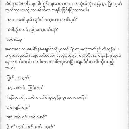
အိပ်ရာခင်းပေါ် ကျမခါး ပြန်ကျလာတာလေ။ တကိုယ်လုံး တုန်သွားပြီး လွတ်
ထွက်သွားသလို ကာမစိတ်က အရမ်းပြင်းပြလာတယ်။
“အား.. မောင်ရယ် လုပ်ပါတော့လား မောင်ရယ်”
“အဲဒါဆို မောင် လုပ်တော့မယ်နော်”
“လုပ်တော့”
မောင်လေ ကျမပေါင်နှစ်ချောင်းကို ပူးကပ်ပြီး ကျမရင်ဘတ်နှင့် ထိလုနီးပါး
ကွေးတင်တယ်။ ကျမထင်တယ်။ အဲလိုပုံဆိုရင် ကျမပိပိနောက်မှာ ပြူးထွက်
နေလောက်တယ်။ မောင်က အပေါ်ကခွလာပြီး ကျမပိပိထဲ လီးထိုးထည့်
တယ်။
“ပြွတ်… ပလွတ်.”
“အာ့… မောင်.. ကြပ်တယ်”
“ကြပ်မှာပေါ့ မောင်က ပေါင်ကိုစေ့ပြီး ပူးထားတာကိုး”
“ဗျစ်..ဗျစ်..ဗျစ်”
“အာ့..အင့်ဟင့်..ဟင့်.မောင်”
“ဇွိ..ဗျိ..ဘွတ်..ဖတ်..ဖတ်…ဘွတ်”