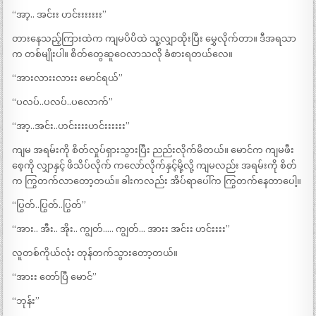
“အာ့.. အင်းး ဟင်းးးးးးး”
တားနေသည့်ကြားထဲက ကျမပိပိထဲ သူ့လျှာထိုးပြီး မွှေလိုက်တာ။ ဒီအရသာ
က တစ်မျိုးပါ။ စိတ်တွေဆူဝေလာသလို ခံစားရတယ်လေ။
“အားလားးလားး မောင်ရယ်”
“ပလပ်..ပလပ်..ပလောက်”
“အာ့..အင်း..ဟင်းးးးဟင်းးးးးး”
ကျမ အရမ်းကို စိတ်လှုပ်ရှားသွားပြီး ညည်းလိုက်မိတယ်။ မောင်က ကျမဖီး
စေ့ကို လျှာနှင့် ဖိသိပ်လိုက် ကလော်လိုက်နှင့်မို့လို့ ကျမလည်း အရမ်းကို စိတ်
က ကြွတက်လာတော့တယ်။ ခါးကလည်း အိပ်ရာပေါ်က ကြွတက်နေတာပေါ့။
“ပြွတ်..ပြွတ်..ပြွတ်”
“အား.. အီး.. အိုး.. ကျွတ်….. ကျွတ်… အားး အင်းး ဟင်းးးး”
လူတစ်ကိုယ်လုံး တုန်တက်သွားတော့တယ်။
“အားး တော်ပြီ မောင်”
“ဘုန်း”