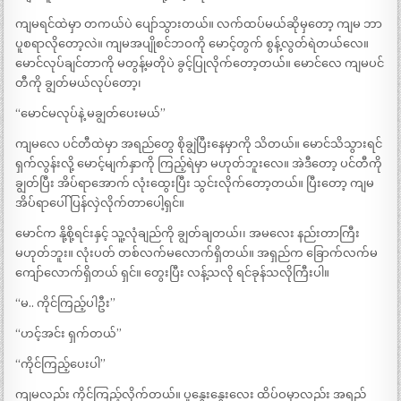
ကျမရင်ထဲမှာ တကယ်ပဲ ပျော်သွားတယ်။ လက်ထပ်မယ်ဆိုမှတော့ ကျမ ဘာ
ပူစရာလိုတော့လဲ။ ကျမအပျိုစင်ဘဝကို မောင့်တွက် စွန့်လွတ်ရဲတယ်လေ။
မောင်လုပ်ချင်တာကို မတွန့်မတိုပဲ ခွင့်ပြုလိုက်တော့တယ်။ မောင်လေ ကျမပင်
တီကို ချွတ်မယ်လုပ်တော့၊
“မောင်မလုပ်နဲ့ မချွတ်ပေးမယ်”
ကျမလေ ပင်တီထဲမှာ အရည်တွေ စိုချွဲပြီးနေမှာကို သိတယ်။ မောင်သိသွားရင်
ရှက်လွန်းလို့ မောင့်မျက်နှာကို ကြည့်ရဲမှာ မဟုတ်ဘူးလေ။ အဲဒီတော့ ပင်တီကို
ချွတ်ပြီး အိပ်ရာအောက် လုံးထွေးပြီး သွင်းလိုက်တော့တယ်။ ပြီးတော့ ကျမ
အိပ်ရာပေါ် ပြန်လှဲလိုက်တာပေါ့ရှင်။
မောင်က နို့စို့ရင်းနှင့် သူ့လုံချည်ကို ချွတ်ချတယ်၊၊ အမလေး နည်းတာကြီး
မဟုတ်ဘူး။ လုံးပတ် တစ်လက်မလောက်ရှိတယ်။ အရှည်က ခြောက်လက်မ
ကျော်လောက်ရှိတယ် ရှင်။ တွေးပြီး လန့်သလို ရင်ခုန်သလိုကြီးပါ။
“မ.. ကိုင်ကြည့်ပါဦး”
“ဟင့်အင်း ရှက်တယ်”
“ကိုင်ကြည့်ပေးပါ”
ကျမလည်း ကိုင်ကြည့်လိုက်တယ်။ ပူနွေးနွေးလေး ထိပ်ဝမှာလည်း အရည်