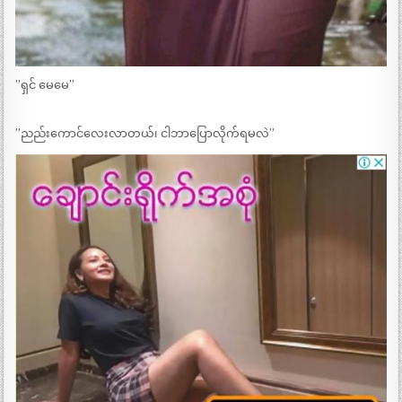
”ရှင် မေမေ”
”ညည်းကောင်လေးလာတယ်၊ ငါဘာပြောလိုက်ရမလဲ”