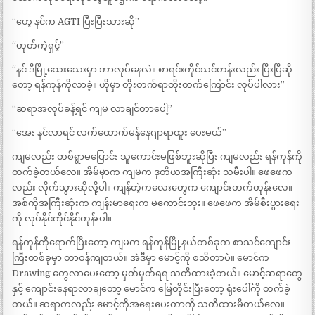
“ဟေ့ နင်က AGTI ပြီးပြီးသားဆို”
“ဟုတ်ကဲ့ရှင့်”
“နင် ဒီမြို့သေးသေးမှာ ဘာလုပ်နေလဲ။ စာရင်းကိုင်သင်တန်းလည်း ပြီးပြီဆို
တော့ ရန်ကုန်ကိုလာခဲ့။ ဟိုမှာ တိုးတက်ရာတိုးတက်ကြောင်း လုပ်ပါလား”
“ဆရာအလုပ်ခန့်ရင် ကျမ လာချင်တာပေါ့”
“အေး နင်လာရင် လက်ထောက်မန်နေဂျာရာထူး ပေးမယ်”
ကျမလည်း တစ်ရွာမပြောင်း သူကောင်းမဖြစ်ဘူးဆိုပြီး ကျမလည်း ရန်ကုန်ကို
တက်ခဲ့တယ်လေ။ အိမ်မှာက ကျမက ဒုတိယအကြီးဆုံး သမီးပါ။ ဖေဖေက
လည်း လိုက်သွားဆိုလို့ပါ။ ကျန်တဲ့ကလေးတွေက ကျောင်းတက်တုန်းလေ။
အစ်ကိုအကြီးဆုံးက ကျန်းမာရေးက မကောင်းဘူး။ ဖေဖေက အိမ်စီးပွားရေး
ကို လုပ်နိုင်ကိုင်နိုင်တုန်းပါ။
ရန်ကုန်ကိုရောက်ပြီးတော့ ကျမက ရန်ကုန်မြို့နယ်တစ်ခုက စာသင်ကျောင်း
ကြီးတစ်ခုမှာ တာဝန်ကျတယ်။ အဲဒီမှာ မောင့်ကို စသိတာပဲ။ မောင်က
Drawing တွေလာပေးတော့ မှတ်မှတ်ရရ သတိထားခဲ့တယ်။ မောင့်ဆရာတွေ
နှင့် ကျောင်းနေရာလာချတော့ မောင်က မြေတိုင်းပြီးတော့ ရုံးပေါ်ကို တက်ခဲ့
တယ်။ ဆရာကလည်း မောင့်ကိုအရေးပေးတာကို သတိထားမိတယ်လေ။