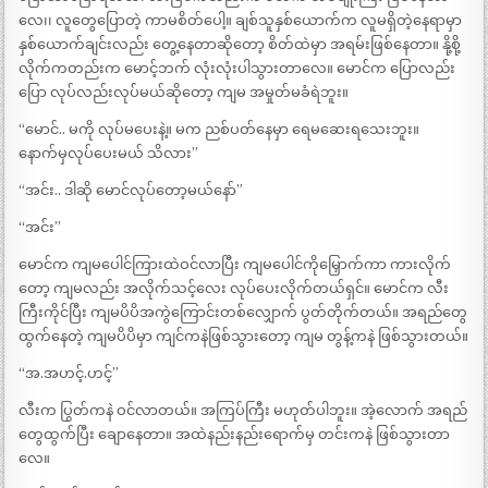
လေ၊၊ လူတွေပြောတဲ့ ကာမစိတ်ပေါ့။ ချစ်သူနှစ်ယောက်က လူမရှိတဲ့နေရာမှာ
နှစ်ယောက်ချင်းလည်း တွေ့နေတာဆိုတော့ စိတ်ထဲမှာ အရမ်းဖြစ်နေတာ။ နို့စို့
လိုက်ကတည်းက မောင့်ဘက် လုံးလုံးပါသွားတာလေ။ မောင်က ပြောလည်း
ပြော လုပ်လည်းလုပ်မယ်ဆိုတော့ ကျမ အမှုတ်မခံရဲဘူး။
“မောင်.. မကို လုပ်မပေးနဲ့။ မက ညစ်ပတ်နေမှာ ရေမဆေးရသေးဘူး။
နောက်မှလုပ်ပေးမယ် သိလား”
“အင်း.. ဒါဆို မောင်လုပ်တော့မယ်နော်”
“အင်း”
မောင်က ကျမပေါင်ကြားထဲဝင်လာပြီး ကျမပေါင်ကိုမြှောက်ကာ ကားလိုက်
တော့ ကျမလည်း အလိုက်သင့်လေး လုပ်ပေးလိုက်တယ်ရှင်။ မောင်က လီး
ကြီးကိုင်ပြီး ကျမပိပိအကွဲကြောင်းတစ်လျှောက် ပွတ်တိုက်တယ်။ အရည်တွေ
ထွက်နေတဲ့ ကျမပိပိမှာ ကျင်ကနဲဖြစ်သွားတော့ ကျမ တွန့်ကနဲ ဖြစ်သွားတယ်။
“အ.အဟင့်.ဟင့်”
လီးက ပြွတ်ကနဲ ဝင်လာတယ်။ အကြပ်ကြီး မဟုတ်ပါဘူး။ အဲ့လောက် အရည်
တွေထွက်ပြီး ချောနေတာ။ အထဲနည်းနည်းရောက်မှ တင်းကနဲ ဖြစ်သွားတာ
လေ။