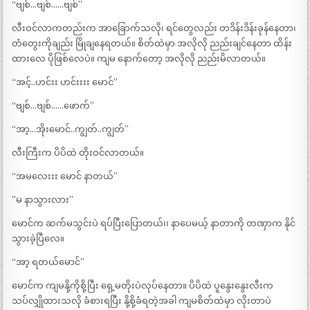
“ဗျစ်…ဗျစ်……ဗျစ်”
လီးဝင်လာကတည်းက အာခြောက်သလို၊ ရင်တွေလည်း တဒိန်းဒိန်းခုန်နေတာ၊
တံတွေးကိုချည်း မြိုချနေရတယ်။ စိတ်ထဲမှာ အလိုလို ညည်းချင်နေတာ ထိန်း
ထားလေ ပိုဖြစ်လေပဲ။ ကျမ နောက်တော့ အလိုလို ညည်းမိလာတယ်။
“အင့်..ဟင်းး ဟင်းးးး မောင်”
“ဗျစ်…ဗျစ်……ဖောက်”
“အာ့…အိုးမောင်..ကျွတ်..ကျွတ်”
လီးကြီးက ပိပိထဲ တိုးဝင်လာတယ်။
“အမလေးးး မောင် နာတယ်”
”မ နာသွားလား”
မောင်က ဆက်မသွင်းပဲ ရပ်ပြီးပြောတယ်၊၊ နာပေမယ့် နာတာကို တဏှာက နိုင်
သွားခဲ့ပြီလေ။
“အာ့ ရတယ်မောင်”
မောင်က ကျမနို့ကိုစို့ပြီး ရှေ့မတိုးပဲလုပ်နေတာ။ ပိပိထဲ ပူနွေးနွေးလီးက
သပ်လျှိုထားသလို ခံစားရပြီး နို့စို့ခံရတဲ့အခါ ကျမစိတ်ထဲမှာ လိုးတာပဲ