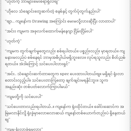
“ဟုတ်ကဲ့ ဘာများမေးစရာရှိလဲဗျ”
“ဟိုလေ သံချောင်းတွေဆက်တဲ့ စနစ်နှင့် တွက်ပုံတွက်နည်းပါ”
“ဗျာ… ကျနော်က Drawing အကြောင်း မေးမလို့လားဆိုပြီး လာတာပါ”
“အင်းး ကျမက အခုလက်ထောက်မန်နေဂျာ ငြိမ်းငြိမ်းပါ”
“ဟုတ်ကဲ့”
“ကျမက တွက်ချက်မှုတွေလည်း စစ်ရပါတယ်။ ပစ္စည်းလည်း မှာရတယ်။ ကျ
မနားမလည်ပဲ စစ်နေရင် ဘာမှအဓိပ္ပါယ်မရှိဘူးလေ။ လုပ်ရသူလည်း စိတ်ညစ်
ရတယ်။ အဲဒါကြောင့် သင်ပေးပါလားရှင်”
“အင်း.. သံချောင်းဆက်တာတွေက spec ပေးထားပါတယ်ဗျ။ မရှိရင် ရုံးလာ
တောင်းလှည့်ပါ။ သင်ပေးတာကြတော့ ချက်ချင်းမရနိုင်ဘူး။ သူက
အနည်းဆုံး တစ်ပတ်လောက်ကြာပါမယ်”
“ကျမတို့ကို သင်ပေးပါ”
“သင်ပေးတာလည်းရပါတယ်..။ ကျနော်က ရုံးထိုင်တယ်။ ခေါင်းဆောင်က အ
မြဲမလာနိုင်လို့ ရုံးခွဲမှာလောလောဆယ် ကျနော်တစ်ယောက်တည်းပဲ ရှိနေတယ်
ဗျ”
“ကျမ ရုံးလာခဲ့ရမလား”