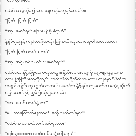
“ဟာကွာ မောင်”
မောင်က အဲ့လိုပြောလေ ကျမ ရင်တွေခုန်လေပါပဲ။
“ပြွတ်…ပြွတ်..ပြွတ်”
“အာ့.. မောင်ရယ် ဖြေးဖြေးစို့ပါကွယ်”
နို့စို့ခံရယုံနှင့် ကျမတကိုယ်လုံး ကြက်သီးဘုလေးတွေပါ ထလာတယ်။
“ပြွတ်..ပြွတ်.ပလပ်..ပလပ်”
“အာ့.. အင့် ဟင်းး ဟင်းးး မောင်ရယ်”
မောင်လေ နို့စို့ယုံစို့တာ မဟုတ်ဘူး။ နို့သီးခေါင်းတွေကို လျှာဖျားနှင့် ယက်
တာ။ နို့အုံကြီးတွေကိုလည်း ယက်လိုက် စို့လိုက်လုပ်တာ။ ကျမမှာ ပိပိထဲက
အရည်ကြည်တွေ ထွက်လာတယ်။ မောင်က နို့စို့ရင်း ကျမဝတ်ထားတဲ့ပုဆိုးကို
ခြေထောက်နှင့် ညှပ်ပြီးဆွဲချွတ်တယ်။
“အာ.. မောင် မလုပ်နဲ့လေ’”
“မ… ဘာကြောက်နေတာလဲ၊ မကို လက်ထပ်မှာပဲ”
“မောင်က တကယ်လက်ထပ်မှာလား”
“ချစ်သူထားတာ လက်ထပ်မလို့ပေါ့ မရယ်”