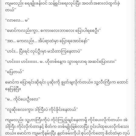
ကျမလည်း ရေချိုးခန်းဝင် သန့်ရှင်းရေးလုပ်ပြီး အဝတ်အစားလဲထွက်ခဲ့
တယ်”
“လာလေ…. မ”
“မောင်ကလည်းကွာ.. စကားလေးဘာလေး ပြောပါရစေဦး”
“အာ… မကလည်း… အိပ်ရာထဲမှာ ပြောရအောင်နော်”
“ဟင်း… ပြီးရင် လုပ်ဦးမှာ မသိတာကြနေတာပဲ”
“ဟင်းးးး ဟင်းးးးးး.. မ.. ဟိုတစ်နေ့က သွားရလာရ အဆင်ပြောလား”
“ပြေတယ်”
မောင်က ပြောရင်းဆိုရင်း ပုဆိုးကို ချွတ်ချလိုက်တယ်။ သူ့လီးကြီးက ထောင်
နေပြန်ပြီ။
“မ… ကိုင်ပေးဦးလေ”
“လူဆိုးလေးကွာ၊ ဒါကြီးပဲ ကိုင်ခိုင်းနေတယ်”
ကျမလည်း သူ့ဟာကြီးကိုပဲ ကိုင်ကြည့်ချင်နေတာမို့ ကိုင်ပေးလိုက်တယ်၊၊ အဲ
ဒါကြီး ကိုင်လိုက်တာနှင့် စိတ်က တစ်မျိုးဖြစ်လာပြီး ဂွင်းပါထုပေးလိုက်သေး
တယ်။ မောင်က ကျမကိုနမ်းပြီး နှုတ်ခမ်းကိုပါ စုပ်လိုက်တော့ စိတ်ထဲမှာ လုပ်