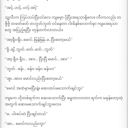
“အင့်..ဟင့်..ဟင့်.အင့်”
သူ့လီးက ကြပ်သပ်ပြီးဝင်လေ ကျမမှာ ပိုပြီးအရသာရှိလေ။ လီးကလည်း တ
ဇွိဇွိ တဖတ်ဖတ် တဘွတ်ဘွတ် ဝင်နေတာ ငါးမိနစ်လောက်မှာ ကျမအရသာ
တွေ အပြည့်ရပြီး တုန်တက်လာတယ်။
“အာ့ရှီးးရှီး..မောင်..မြန်မြန်..မ..ပြီးတော့မယ်”
“ဇွိ..ဗျိ..ဘွတ်..ဖတ်..ဖတ်…ဘွတ်”
“အာ့ ရှီးး ရှီးး… အား… ပြီးပြီ မောင်… အား” “
”ဘွတ်.. ဖန်း… ဖန်းး ဖန်းး ဖန်းးးး”
“အူး..အားး မောင်လည်းပြီးတော့မယ်”
“မောင် အထဲမှာမပြီးနဲ့။ ဆေးထပ်မသောက်ချင်ဘူး”
ကျမက ဟိုတစ်ရက်က ဆေးသောက်ပြီး ဓမ္မတာလာတာ ရက်က မမှန်တော့တဲ့
အတွက် ဆေးမသောက်ချင်ဘူးလေ။
“မ.. ပါးစပ်ထဲ ပြီးချင်တယ်”
“အာ… မောင်ကလည်းကွာ”