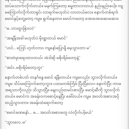
ထပ်သောက်လိုက်တယ်။ မနက်ကြတော့ ဓမ္မတာလာတယ် နည်းနည်းပေါ့။ ကျ
မကြောက်လိုက်တာရှင်၊ လာရက်မဟုတ်ပဲ လာတယ်လေ။ နောက်တစ်ရက်
မောင်နှင့်တွေ့တော့ ကျမ ရှက်နေတာ။ မောင်ကတော့ အေးအေးဆေးဆေး။
“မ..ဘာထူးခြားလဲ”
“အချိန်အခါ မဟုတ်ပဲ မိုးရွာတယ် မောင်”
“ဟင်… ဪ ဟုတ်လား၊ ကျနော်ပြောဖို့ မေ့သွားတာ မ”
“စာထဲမှာရေးထားတယ်၊ အဲဒါဆို မစိုးရိမ်တော့နဲ့”
“အင်း..မစိုးရိမ်တော့ဘူး”
နောက်တစ်ပတ် တနင်္ဂနွေ မောင် ချိန်းတယ်။ ကျမလည်း သွားလိုက်တယ်။
ကျမ သိပ်မကြောက်တော့ဘူး။ ပထမတစ်ကြိမ် ပြီးပြီလေ၊၊ နောက်ပြီး ကာမ
အရသာကိုလည်း သိသွားပြီ။ နေ့လည်ထမင်းစားပြီး မောင့်ဆီကို သွားလိုက်
တယ်။ မောင်က အခန်းဝကစောင့်နေပြီး ခေါ်တယ်။ ကျမ အဝတ်အစားအပို
ထည့်သွားတာ။ အခန်းထဲရောက်တော့
“မောင်ခဏနော်…. မ…. အဝတ်အစားတွေ လဲလိုက်ပါ့မယ်”
“သွားလေ..မ”