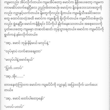
ကျမလည်း အိပ်လိုက်တယ်။ ကျမအိပ်တော့ မောင်က နို့စိုးပေးတော့ ကျမက
ကာမဆိပ်တက်နေပြီလေ ညည်းမိတာပေါ့။ မောင့်က နို့ဝန်းဘေးသားတွေကို
လည်း လျှာနှင့်ယက်တယ်။ နို့တွေကိုလည်း စို့တယ်။ ကျမနို့သီးခေါင်းလေး
တွေ ထောင်ထတဲ့အထိ မောင်က ကျမနို့ကို စို့လိုက်တယ်။ ကျမပိပိတစ်ခုလုံး
လည်း ရွဲနေပြီ။ မောင်ကနို့စို့ရင်း ပိပိကိုပါ နှိုက်နေသေးတယ်။ အစေ့လေးကို
ပွတ်ပေးတော့ ကျမမှာ တဆတ်ဆတ် တုန်သွားရတယ်။ မောင်က ကျမပိပိကို
ရွတ်ကနဲ နမ်းလိုက်တယ်။
“အာ့.. မောင် ဘုန်းနိမ့်မယ် မလုပ်နဲ့ ”
“လုပ်မှာပဲ လက်စားချေတာ”
“မလုပ်ပါနဲ့ မောင်ရယ်”
“ပြွတ်..ပလပ်”
“အာ့..အိုး………”
တားနေတဲ့ကြားက မောင်က ကျမပိပိကို လျှာနှင့် အပြားလိုက် ယက်ပေး
တယ်။
“အာ့.. မောင် တော်ပါတော့နော်”
“ပလပ် ပလပ်”