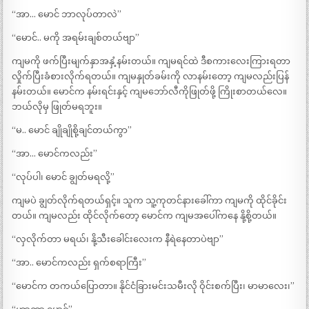
“အာ… မောင် ဘာလုပ်တာလဲ”
“မောင်.. မကို အရမ်းချစ်တယ်ဗျာ”
ကျမကို ဖက်ပြီးမျက်နှာအနှံ့နမ်းတယ်။ ကျမရင်ထဲ ဒီစကားလေးကြားရတာ
လှိုက်ပြီးခံစားလိုက်ရတယ်။ ကျမနှုတ်ခမ်းကို လာနမ်းတော့ ကျမလည်းပြန်
နမ်းတယ်။ မောင်က နမ်းရင်းနှင့် ကျမဘော်လီကိုဖြုတ်ဖို့ ကြိုးစာတယ်လေ။
ဘယ်လိုမှ ဖြုတ်မရဘူး။
“မ.. မောင် ချိုချိုစို့ချင်တယ်ကွာ”
“အာ… မောင်ကလည်း”
“လုပ်ပါ၊ မောင် ချွတ်မရလို့”
ကျမပဲ ချွတ်လိုက်ရတယ်ရှင့်။ သူက သူ့ကုတင်နားခေါ်ကာ ကျမကို ထိုင်ခိုင်း
တယ်။ ကျမလည်း ထိုင်လိုက်တော့ မောင်က ကျမအပေါ်ကနေ နို့စို့တယ်။
“လှလိုက်တာ မရယ်၊ နို့သီးခေါင်းလေးက နီရဲနေတာပဲဗျာ”
“အာ.. မောင်ကလည်း ရှက်စရာကြီး”
“မောင်က တကယ်ပြောတာ။ နိုင်ငံခြားမင်းသမီးလို ဝိုင်းစက်ပြီး၊ မာမာလေး၊”