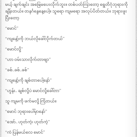
မယ့် ချက်ချင်း အဖြေမပေးလိုက်ဘူး။ တစ်ပတ်ကြာတော့ ရွေတိဂုံဘုရားကို
ချိန်းတယ်။ တနင်္ဂနွေနေ့ပေါ့။ သူရော ကျမရော အလုပ်ပိတ်တယ်။ ဘုရားဖူး
ပြီးတော့
“မောင်”
“ကျနော့်ကို ဘယ်လိုခေါ်လိုက်တယ်”
“မောင်လို့”
“ဟာ ဝမ်းသာလိုက်တာဗျာ”
“ခစ်..ခစ်..ခစ်”
“ကျနော့်ကို ချစ်တာပေါ့နော်”
“ဟွန်း.. ချစ်လို့ပဲ မောင်လို့ခေါ်တာ”
သူ ကျမကို ဖက်မလို့ ကြံတယ်။
“မောင် ဘုရားပေါ်မှာနော်”
“အော်.. ဟုတ်ကဲ့၊ ဟုတ်ကဲ့”
“ကဲ ပြန်မယ်လေ မောင်”