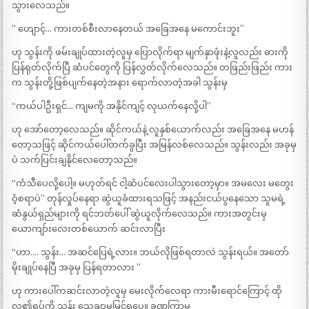
သွားလေသည်။
” ဟျောင့်… ကားတစ်စီးလာနေတယ် အခြေအနေ မကောင်းဘူး”
ဟု သွန်းကို ဖမ်းချုပ်ထားတဲ့လူမှ ပြောလိုက်ရာ မျက်နှာဖုံးနဲ့လူလည်း ဓားကို
ပြန်ရုတ်လိုက်ပြီ ဆံပင်တွေကို ပြန်လွှတ်လိုက်လေသည်။ တဖြည်းဖြည်း ကား
က သွန်းတို့ဖြစ်ပျက်နေတဲ့အနား ရောက်လာတဲ့အခါ သွန်းမှ
“ကယ်ပါဦးရှင်… ကျမကို အနိုင်ကျင့် လုယက်နေလို့ပါ”
ဟု အော်တော့လေသည်။ ဆိုင်ကယ်နဲ့ လူနှစ်ယောက်လည်း အခြေအနေ မဟန်
တော့သဖြင့် ဆိုင်ကယ်ပေါ်တက်ခွပြီး အမြန်လစ်လေသည်။ သွန်းလည်း အခုမှ
ပဲ သက်ပြင်းချနိုင်လေတော့သည်။
“ကံသီပေလို့ပေါ့။ မဟုတ်ရင် ငါ့ဆံပင်လေးပါသွားတော့မှာ။ အမလေး မတွေး
ဝံ့စရာပဲ” တုန်လှုပ်နေရာ ဆွဲယူခံထားရသဖြင့် အနည်းငယ်ပွနေသော သူမရဲ့
ဆံနွယ်ရှည်များကို ရင်ဘတ်ပေါ် ဆွဲယူလိုက်လေသည်။ ကားအတွင်းမှ
ယောကျာ်းလေးတစ်ယောက် ဆင်းလာပြီး
“ဟာ…. သွန်း… အဆင်ပြေရဲ့လား။ ဘယ်လိုဖြစ်ရတာလဲ သွန်းရယ်။ အတော်
မိုးချုပ်နေပြီ အခုမှ ပြန်ရတာလား ”
ဟု ကားပေါ်ကဆင်းလာတဲ့လူမှ မေးလိုက်လေရာ ကားမီးရောင်ကြောင့် ထို
လူ၏ရုပ်ကို သွန်း သေချာမမြင်ရပေ။ ခဏကြာမှ