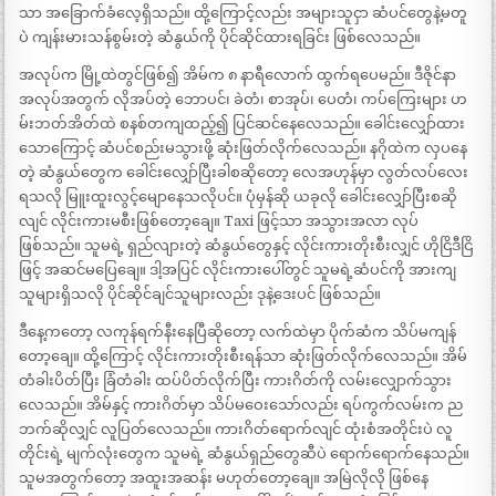
သာ အခြောက်ခံလေ့ရှိသည်။ ထို့ကြောင့်လည်း အများသူငှာ ဆံပင်တွေနဲ့မတူ
ပဲ ကျန်းမားသန်စွမ်းတဲ့ ဆံနွယ်ကို ပိုင်ဆိုင်ထားရခြင်း ဖြစ်လေသည်။
အလုပ်က မြို့ထဲတွင်ဖြစ်၍ အိမ်က ၈ နာရီလောက် ထွက်ရပေမည်။ ဒီဇိုင်နာ
အလုပ်အတွက် လိုအပ်တဲ့ ဘောပင်၊ ခဲတံ၊ စာအုပ်၊ ပေတံ၊ ကပ်ကြေးများ ဟ
မ်းဘတ်အိတ်ထဲ စနစ်တကျထည့်၍ ပြင်ဆင်နေလေသည်။ ခေါင်းလျှော်ထား
သောကြောင့် ဆံပင်စည်းမသွားဖို့ ဆုံးဖြတ်လိုက်လေသည်။ နဂိုထဲက လှပနေ
တဲ့ ဆံနွယ်တွေက ခေါင်းလျှော်ပြီးခါစဆိုတော့ လေအဟုန်မှာ လွတ်လပ်လေး
ရသလို မြူးထူးလွင့်မျောနေသလိုပင်။ ပုံမှန်ဆို ယခုလို ခေါင်းလျှော်ပြီးစဆို
လျင် လိုင်းကားမစီးဖြစ်တော့ချေ။ Taxi ဖြင့်သာ အသွားအလာ လုပ်
ဖြစ်သည်။ သူမရဲ့ ရှည်လျားတဲ့ ဆံနွယ်တွေနှင့် လိုင်းကားတိုးစီးလျှင် ဟိုငြိဒီငြိ
ဖြင့် အဆင်မပြေချေ။ ဒါ့အပြင် လိုင်းကားပေါ်တွင် သူမရဲ့ဆံပင်ကို အားကျ
သူများရှိသလို ပိုင်ဆိုင်ချင်သူများလည်း ဒုနဲ့ဒေးပင် ဖြစ်သည်။
ဒီနေ့ကတော့ လကုန်ရက်နီးနေပြီဆိုတော့ လက်ထဲမှာ ပိုက်ဆံက သိပ်မကျန်
တော့ချေ။ ထို့ကြောင့် လိုင်းကားတိုးစီးရန်သာ ဆုံးဖြတ်လိုက်လေသည်။ အိမ်
တံခါးပိတ်ပြီး ခြံတံခါး ထပ်ပိတ်လိုက်ပြီး ကားဂိတ်ကို လမ်းလျှောက်သွား
လေသည်။ အိမ်နှင့် ကားဂိတ်မှာ သိပ်မဝေးသော်လည်း ရပ်ကွက်လမ်းက ည
ဘက်ဆိုလျှင် လူပြတ်လေသည်။ ကားဂိတ်ရောက်လျင် ထုံးစံအတိုင်းပဲ လူ
တိုင်းရဲ့ မျက်လုံး​တွေက သူမရဲ့ ဆံနွယ်ရှည်တွေဆီပဲ ရောက်ရောက်နေသည်။
သူမအတွက်တော့ အထူးအဆန်း မဟုတ်တော့ချေ။ အမြဲလိုလို ဖြစ်နေ