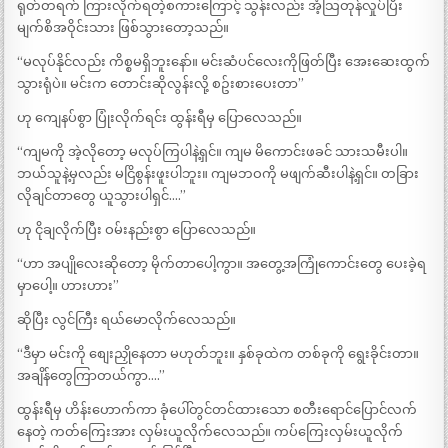
ရုတ်တရက် ကြားလိုက်ရတဲ့စကားကြောင့် သွန်းလည်း အံ့သြတုန်လှုပ်ပြီး
မျက်စိအဝိုင်းသား ဖြစ်သွားတော့သည်။
“မလုပ်နိုင်လည်း ကိစ္စမရှိဘူးနော်။ မင်းဆံပင်လေးကိုဖြတ်ပြီး အေးဆေးထွက်
သွားရုံပဲ။ မင်းက တောင်းဆိုလွန်းလို့ စဥ်းစားပေးတာ”
ဟု ကျေနပ်စွာ ပြုံးလိုက်ရင်း ထွန်းရီမှ ပြောလေသည်။
“ကျမကို အဲ့လိုတော့ မလုပ်ကြပါနဲ့ရှင်။ ကျမ မိကောင်းဖခင် သားသမီးပါ။
ဘယ်သူနဲ့မှလည်း မငြိစွန်းဖူးပါဘူး။ ကျမဘဝကို မဖျက်ဆီးပါနဲ့ရှင်။ တခြား
လိုချင်တာတွေ ယူသွားပါရှင်….”
ဟု ငိုချလိုက်ပြီး ဝမ်းနည်းစွာ ပြောလေသည်။
“ဟာ အပျိုလေးဆိုတော့ မိုက်တာပေါ့ကွာ။ အတွေ့အကြုံကောင်းတွေ ပေးခဲ့ရ
မှာပေါ့။ ဟားဟား”
ဆိုပြီး လွင်ကြီး ရယ်မောလိုက်လေသည်။
“ဒီမှာ မင်းကို စျေးညှိုနေတာ မဟုတ်ဘူး။ နှစ်ခုထဲက တစ်ခုကို ရွေးခိုင်းတာ။
အချိန်တွေကြာတယ်ကွာ….”
ထွန်းရီမှ ဟိန်းဟောက်ကာ ခုံပေါ်တွင်တင်ထားသော စတီးရောင်ပြောင်လက်
နေတဲ့ ကတ်ကြေးအား လှမ်းယူလိုက်လေသည်။ ကပ်ကြေးလှမ်းယူလိုက်