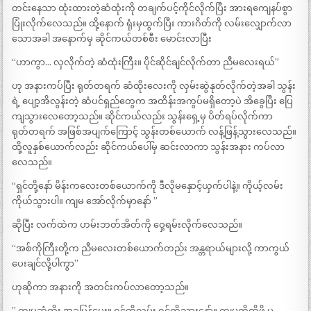
တင်းနေသာ ထုံးထားတဲ့ဆံထုံးကို တချက်ပင့်ကိုင်လိုက်ပြီး အားရကျေနပ်စွာ
ပြုံးလိုက်လေသည်။ ထို့နောက် ရုံးမှထွက်ပြီး ကားဂိတ်ကို လမ်းလျှောက်လာ
သောအခါ အနောက်မှ ဆိုင်ကယ်တစ်စီး မောင်းလာပြီး
“ဟာကွာ… လှလိုက်တဲ့ ဆံထုံးကြီး။ ပိုင်ဆိုင်ချင်လိုက်တာ ညီမလေးရယ်”
ဟု အနားကပ်ပြီး ရုတ်တရက် ဆံထိုးလေးကို လှမ်းဆွဲနုတ်လိုက်တဲ့အခါ သွန်း
ရဲ့ ပျော့အိလွန်းတဲ့ ဆံပင်ရှည်တွေက အထိန်းအကွပ်မရှိတော့ပဲ အိခွေပြီး ပြေ
ကျသွားလေတော့သည်။ ဆိုင်ကယ်လည်း သွန်းရှေ့မှ ပိတ်ရပ်လိုက်ကာ
ရုတ်တရက် အဖြစ်အပျက်ကြောင့် သွန်းတစ်ယောက် လန့်ဖြန့်သွားလေသည်။
ထို့လူနှစ်ယောက်လည်း ဆိုင်ကယ်ပေါ်မှ ဆင်းလာကာ သွန်းအနား ကပ်လာ
လေသည်။
“ရှင်တို့နော် မိန်းကလေးတစ်ယောက်ကို ဒီလိုမနှောင့်ယှက်ပါနဲ့။ ကိုယ့်လမ်း
ကိုယ်သွားပါ။ ကျမ အော်လိုက်မှာနော် ”
ဆိုပြီး လက်ထဲက ဟမ်းဘတ်အိတ်ကို ဝှေ့ရမ်းလိုက်လေသည်။
“အစ်ကိုကြီးတို့က ညီမလေးတစ်ယောက်တည်း အန္တရာယ်များလို့ ကာကွယ်
ပေးချင်လို့ပါကွာ”
ဟုဆိုကာ အနားကို အတင်းကပ်လာတော့သည်။
” ကျမဆံထိုး အခုပြန်ပေး။ ရှင်တို့လမ်း ရှင်တို့သွားနော်။ ကျမကိုထိဖို့ မ