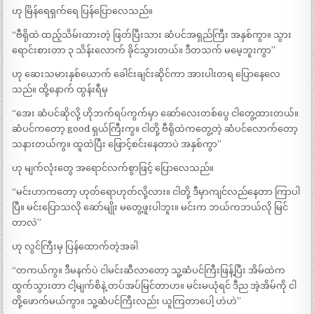
ဟု မြိန်ရေရှက်ရေ ပြန်ပြောလေသည်။
“ဗီရိုထဲ ထည့်သိမ်းထားတဲ့ ဖြတ်ပြီးသား ဆံပင်အရှည်ကြီး အနှစ်ကွာ။ သွား
ရောင်းစားတာ ၃ သိန်းလောက် ခိုင်သွားတယ်။ ဒီတသက် မမေ့ဘူးကွာ”
ဟု ဆေးသမားနှစ်ယောက် ခေါင်းချင်းဆိုင်ကာ အားပါးတရ ပြောနေလေ
သည်။ ထို့နောက် ထွန်းရီမှ
“အေး ဆံပင်ဆိုလို့ ဟိုဘက်ရပ်ကွက်မှာ ဆော်လေးတစ်ပွေ ငါတွေ့ထားတယ်။
ဆံပင်ကတော့ good ရှယ်ကြီးကွ။ ငါတို့ ဗီရိုထဲကတွေ့တဲ့ ဆံပင်လောက်တော့
သနားတယ်ကွ။ ထူထဲပြီး ဖြောင့်စင်းနေတာပဲ အနှစ်ကွာ”
ဟု မျက်လုံးတွေ အရောင်လက်စွာဖြင့် ပြောလေသည်။
“မင်းဟာကတော့ ဟုတ်ရောဟုတ်လို့လား။ ငါတို့ ဒီမှာကျင်လည်နေတာ ကြာပါ
ပြီ။ မင်းပြောသလို ဆော်မျိုး မတွေ့ဖူးပါဘူး။ မင်းက ဘယ်ကဘယ်လို မြင်
တာလဲ”
ဟု လွင်ကြီးမှ ပြန်ထောက်တဲ့အခါ
“တကယ်ကွ။ ဒီမနက်ပဲ ငါမင်းဆီလာတော့ သူ့ဆံပင်ကြီးဖြန့်ပြီး အိမ်ထဲက
ထွက်သွားတာ ငါ့မျက်စိနဲ့ တပ်အပ်မြင်တာဟ။ မင်းမယုံရင် ဒီည အဲ့အိမ်ကို ငါ
တို့ဖောက်မယ်ကွာ။ သူ့ဆံပင်ကြီးလည်း ယူကြတာပေါ့ ဟဲဟဲ”