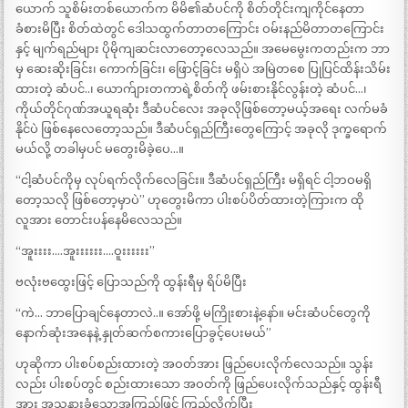
ယောက် သူစိမ်းတစ်ယောက်က မိမိ၏ဆံပင်ကို စိတ်တိုင်းကျကိုင်နေတာ
ခံစားမိပြီး စိတ်ထဲတွင် ဒေါသထွက်တာတကြောင်း ဝမ်းနည်မိတာတကြောင်း
နှင့် မျက်ရည်များ ပိုမိုကျဆင်းလာတော့လေသည်။ အမေမွေးကတည်းက ဘာ
မှ ဆေးဆိုးခြင်း၊ ကောက်ခြင်း၊ ဖြောင့်ခြင်း မရှိပဲ အမြဲတစေ ပြုပြင်ထိန်းသိမ်း
ထားတဲ့ ဆံပင်..၊ ယောက်ျားတကာရဲ့စိတ်ကို ဖမ်းစားနိုင်လွန်းတဲ့ ဆံပင်…၊
ကိုယ်တိုင်ဂုဏ်အယူရဆုံး ဒီဆံပင်လေး အခုလိုဖြစ်တော့မယ့်အရေး လက်မခံ
နိုင်ပဲ ဖြစ်နေလေတော့သည်။ ဒီဆံပင်ရှည်ကြီးတွေကြောင့် အခုလို ဒုက္ခရောက်
မယ်လို့ တခါမှပင် မတွေးမိခဲ့ပေ…။
“ငါ့ဆံပင်ကိုမှ လုပ်ရက်လိုက်လေခြင်း။ ဒီဆံပင်ရှည်ကြီး မရှိရင် ငါ့ဘဝမရှိ
တော့သလို ဖြစ်တော့မှာပဲ” ဟုတွေးမိကာ ပါးစပ်ပိတ်ထားတဲ့ကြားက ထို
လူအား တောင်းပန်နေမိလေသည်။
“အူးးးး….အူးးးးးး….ဝူးးးးးး”
ဗလုံးဗထွေးဖြင့် ပြောသည်ကို ထွန်းရီမှ ရိပ်မိပြီး
“ကဲ… ဘာပြောချင်နေတာလဲ..။ အော်ဖို့ မကြိုးစားနဲ့နော်။ မင်းဆံပင်တွေကို
နောက်ဆုံးအနေနဲ့ နှုတ်ဆက်စကားပြောခွင့်ပေးမယ်”
ဟုဆိုကာ ပါးစပ်စည်းထားတဲ့ အဝတ်အား ဖြည်ပေးလိုက်လေသည်။ သွန်း
လည်း ပါးစပ်တွင် စည်းထားသော အဝတ်ကို ဖြည်ပေးလိုက်သည်နှင့် ထွန်းရီ
အား အသနားခံသောအကြည့်ဖြင့် ကြည့်လိုက်ပြီး