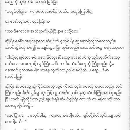
သည်ကို သွန်းတစ်ယောက် မြင်ပြီး
“မလုပ်ပါနဲ့ရှင်… ကျမတောင်းပန်ပါတယ်… မလုပ်ကြပါနဲ့”
ဟု အော်လိုက်ရာ လွင်ကြီးက
“ဟာ ဒီကောင်မ အသံထွက်ပြန်ပြီ နာချင်လို့လား”
ဆိုပြီး ခေါင်းအရင်းနားက ဆံပင်ကို စုကိုင်ပြီး ဆွဲဆောင့်လိုက်လေသည်။
ဆံပင်ဆွဲခံလိုက်ရ၍ နာကျင်သွားပြီး သွန်းလည်း အသံထပ်မထွက်ရဲတော့ပေ။
“ငါတို့လိုချင်တာ မင်းမပေးနိုင်ဘူးဆိုတော့ မင်းဆံပင်ကို ညှပ်ယူလိုက်တော့
မယ်လေ….။ ဟျောင့် လွင်ကြီး…. ဒီကောင်မဆံပင်တွေကို ကြိုးစည်းလို့မ
ရအောင် ဂုတ်အပေါ်နားကနေ တိုတိုသာ ညှပ်ပစ်လိုက်…။ ရော့… ဒီမှာ
ကတ်ကြေး”
ဆိုပြီး ဆံပင်တွေ ဆွဲကိုင်ထားတဲ့ လွင်ကြီးထံ လှမ်းပေးလိုက်လေသည်။ လွင်
ကြီးလည်း စိတ်လှုပ်ရှားစွာဖြင့် ထူထဲနက်မှောင်နေတဲ့ ဆံပင်ကြီးအား စုစည်း
ပြီး လက်ဖြင့်ကိုင်ကာ ညှပ်ချပစ်ရန် ဆံပင်စုကြီးကြားထဲ ကပ်ကြေးထိုးကာ
အားယူလိုက်စဥ်…
“နေပါဦးရှင်…… မလုပ်ပါနဲ့…. ကျမလက်ခံပါ့မယ်…. ရှင်တို့စိတ်တိုင်းကျ လုပ်
ပေးပါ့မယ်….”