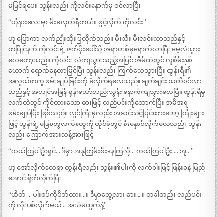
မမြင်ရပေ။ သွန်းလည်း ကိုလင်းနောက်မှ ဝင်လာပြီး
“ဟိုနားလေးမှာ မီးခလုတ်ရှိတယ်။ ဖွင့်လိုက် ကိုလင်း”
ဟု ပြောကာ လက်ညှိုးထိုးပြလိုက်သည်။ မီးသီး မီးလင်းလာသည်နှင့်
တပြိုင်နက် ကိုလင်းရဲ့ ဇက်ပိုးပေါ်သို့ အရာတစ်ခုရောက်လာပြီး မေ့လဲသွား
လေတော့သည်။ ကိုလင်း လဲကျသွားသည့်အပြင် အိမ်ထဲတွင် လူစိမ်းနှစ်
ယောက် ရောက်နေတာမြင်ပြီး သွန်းလည်း ကြက်သေသွားပြီး ထွန်းရီ၏
အလွယ်တကူ ဖမ်းချုပ်ခြင်းကို ခံလိုက်ရလေသည်။ ချက်ချင်း သတိဝင်လာ
သည်နှင့် အလျင်အမြန် ရုန်းသော်လည်းသွန်း နောက်ကျသွားလေပြီ။ ထွန်းရီမှ
လက်ထဲတွင် ကိုင်ထားသော ဓားဖြင့် လည်ပင်းကိုထောက်ပြီး အမိအရ
ဖမ်းချုပ်ပြီး ဖြစ်သည်။ လွင်ကြီးမှလည်း အဆင်သင့်ပြင်ထားတော့ ကြိုးများ
ဖြင့် သွန်းရဲ့ ခြေတွေလက်တွေကို ထိုင်ခုံတွင် စီးနှောင်လိုက်လေသည်။ သွန်း
လည်း ကြောက်အားလန့်အားဖြင့်
“ကယ်ကြပါဦးရှင်… ဒီမှာ အနုကြမ်းစီးနေကြလို့… ကယ်ကြပါဦး…. အု.. ”
ဟု အော်လိုက်လေရာ ထွန်းရီလည်း သွန်း၏ပါးကို လက်ဝါးဖြင့် ဖြန်းခနဲ မြည်
အောင် ရိုက်လိုက်ပြီး
“ဟိတ် … ပါးစပ်ကိုပိတ်ထား…။ ဒီမှာတွေ့လား ဓား….။ တခါတည်း လည်ပင်း
ကို လှီးပစ်လိုက်မယ်… အသံမထွက်နဲ့”