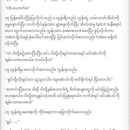
“Ok ယောက်ဖ”
ဟု ပြန်ခေါင်းငြိမ့်ပြလိုက်သည်..။ ထွန်းရီလည်း သွန်းရဲ့ ဟမ်းဘတ်အိတ်ကို
မွှေနှောက်ပြီး လက်ကိုင်ဖုန်းအား ရှာဖွေလိုက်ပြီး အိတ်ထဲမှ Iph 8 အနီရောင်
လေး ထွက်လာလေသည်။ သွန်းအား password မေးပြီး ဖွင့်လိုက်ကာ
video ရိုက်ရန် ခုံပေါ်တင်ထားပြီး ပြင်ဆင်လိုက်လေသည်။ Video စရိုက်
လိုက်ပြီး
“ကဲ ငါတို့စဥ်းစားပြီးပြီ။ မင်း ငါတို့လိုချင်တာပေးရင် မင်းဆံပင်ကို
ချမ်းသာပေးမယ်။ ဘယ်လိုလဲ”
ဟု ထွန်းရီမှ မေးလိုက်လေသည်။ သွန်းမှလည်း
” ရှင်တို့လိုချင်တာ ယူသွားပါ။ ကျမဆံပင်ကို မထိခိုက်ရင် ပြီးတာပါပဲ”
“ကောင်းပြီလေ။ ဒါဆို ငါတို့နှစ်ယောက်ရဲ့ စိတ်ဆန္ဒတွေကို မင်းဖြည့်ဆည်း
ပေးရမယ်။ ငါတို့ကျေနပ်တဲ့အထိ မင်းပြုစုရမယ်။ လက်ခံရင် မင်းဆံပင်ကို
ချမ်းသာပေးမယ်”
ဟု သွန်းရဲ့မေးစေ့ကို ကိုင်မော့ကာ ပြောလိုက်လေသည်။
“ရှင်…….”