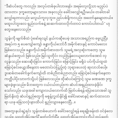
“ဒီဆံပင်တွေ ကလည်း အလုပ်တစ်ခုပါလားနော်၊ အရမ်းလှလို့သာ မညှပ်ပဲ
ထားတာ၊ ဒုက္ခတော့များသား။ အခုလည်း ခေါင်းလျှော်ရဦးမယ်။ တခါတခါ
လျှော်ရတာလည်း မလွယ်ကူလှဘူး။ ညှပ်ပစ်ဖို့ကလည်း အတော်နှမျောတယ်။
မထူးပါဘူးလေ ရှည်လက်စနဲ့ ဆဆက်ထားလိုက်တာပဲ ကောင်းပါတယ်” ဟု
တွေးနေလေသည်။
သွန်းကို မျက်စိထဲ ပုံဖော်ရလျင် နယ်ကဆိုပေမဲ့ အသားအရည်က ဖွေးဥပြီး
အရပ်က ၅ ပေကျော်ကျော် ခန္ဓာကိုယ်ဘော်ဒီ အမိုက်စားနှင့် ကောင်မလေး
ဖြစ်လေသည်။ ခန္ဓာကိုယ်အမိုက်စားထက် သူမရဲ့အလှဆုံးကတော့ သူမ
ဆံနွယ်တွေပင် ဖြစ်သည်။ မြင်သူတိုင်း လည်ပြန်ငေးယူလောက်အောင် လှ
လွန်းသည်။ ဆေးဆိုးခြင်း၊ ကောက်ခြင်း၊ ဖြောင့်ခြင်း မရှိပဲ ပင်ကိုယ်ထူထဲ
ဖြောင့်စင်းပျော့အိနေတာ မတောင်းပဲပြည့်တဲ့ ဘုရားပေးတဲ့ ဆုလာဘ်ပေါ့။
ဒူးဆစ်တခေါက်ခွက်ကျော်ထိ တစ်ညီတစ်ညာတည်း ဖြောင့်စင်းမဲနက်နေတာ
ကတ္တီပါပိုးသားကဲသို့ပင် ဖြစ်လေသည်။ ထိုဆံပင်ကြောင့် သူမ ခဏခဏ ဒုက္ခ
များခဲ့ဖူးသည်။ မိဘတွေက ငယ်ငယ်တည်းက ဆံပင်အရှည်ထားခဲ့ခိုင်း
သော်လည်း ယခုအခါ ကျောလယ်လောက်ထိ ဖြတ်ပစ်ရန် ပြောသောအခါ သူ
မြတ်နိုးတဲ့ ဆံပင်ရှည်တွေကို မစွန့်လွှတ်နိုင်၍ ခေါင်းမာမာနှင့် ဆက်ထားလာ
ရာ ယခု ခြေသလုံးနားထိပင် ရှည်လျားနေလေပြီ…။
အတွေးနယ်ချဲ့ရင်း သွန်းတစ်ယောက် ခေါင်းလျှော်ရန် ရေချိုးခန်းထဲ ဝင်ခဲ့လေ
သည်။ ညဝတ်အိပ်အင်္ကျီ ချွတ်လိုက်ပြီး ညဝတ်အိပ်ဘောင်းဘီပါ ထပ်ချွတ်