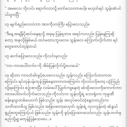
” အမလေး ကိုလင်း ရောက်လာလို့ တော်သေးတာပေါ့။ မဟုတ်ရင် သွန်းဆံပင်
ပါသွားပြီ”
ဟု မျက်ရည်လေးဝဲကာ အားကိုးတကြီး ပြောလေသည်။
“ဒီနေ့ အချိန်ပိုဆင်းနေရလို့ အခုမှ ပြန်ရတာ။ အရင်ကလည်း ပြန်နေကြဆို
တော့ အခုလိုဖြစ်မယ် ထင်မထားဘူးလေ။ သွန်းလေ ကြောက်လိုက်တာ ရင်
တွေတောင်တုန်တယ်
ဟု ဆက်ပြောလေသည်။ ကိုလင်းမှလည်း
“လာ ကားပေါ်တက်။ ကို အိမ်ပြန်လိုက်ပို့ပေးမယ်”
ဟု ဆိုတာ ကားတံခါးဖွင့်ပေးလေသည်။ သွန်းလည်း ကြောက်တာကတ
ကြောင်း ရင်တုန်ပန်းတုန် ဖြစ်နေတာကတကြောင်း ကိုလင်းကိုတော့ ယုံကြည်
လို့ရကြောင်း စဥ်းစားပြီး လမ်းပေါ်ပြုတ်ကျနေတဲ့ ဆံထိုးလေးကိုကောက်ကာ
ကားပေါ်တက်လိုက်လေသည်။ ကိုလင်းက သွန်းတို့ရဲ့ ဘေးရုံးက ကုမ္ပဏီ
မန်နေဂျာတစ်ယောက် ဖြစ်သည်။ သွန်း အလုပ်စဝင်တဲ့နေ့ကတည်းက
သတိထားမိသူ ဖြစ်သည်။ အခြားတော့မဟုတ် သွန်းရဲ့ လှပလွန်းတဲ့ ဆံနွယ်
ရှည်တွေကြောင့်ပင် ဖြစ်သည်။ သွန်းကို ဖွင့်ပြောထားသော်လည်း သွန်းဘက်မှ
မည်သို့မျှ မတုန့်ပြန်သေးပေ…။