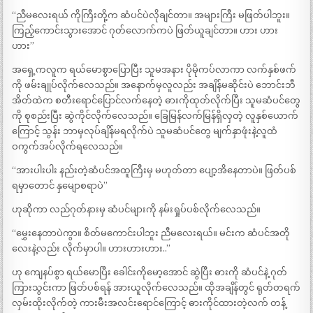
“ညီမလေးရယ် ကိုကြီးတို့က ဆံပင်ပဲလိုချင်တာ။ အများကြီး မဖြတ်ပါဘူး။
ကြည့်ကောင်းသွားအောင် ဂုတ်လောက်ကပဲ ဖြတ်ယူချင်တာ။ ဟား ဟား
ဟား”
အရှေ့ကလူက ရယ်မောစွာပြောပြီး သူမအနား ပိုမိုကပ်လာကာ လက်နှစ်ဖက်
ကို ဖမ်းချုပ်လိုက်လေသည်။ အနောက်မှလူလည်း အချိန်မဆိုင်းပဲ ဘောင်းဘီ
အိတ်ထဲက စတီးရောင်ပြောင်လက်နေတဲ့ ဓားကိုထုတ်လိုက်ပြီး သူမဆံပင်တွေ
ကို စုစည်းပြီး ဆွဲကိုင်လိုက်လေသည်။ ခြေမြန်လက်မြန်ရှိလှတဲ့ လူနှစ်ယောက်
ကြောင့် သွန်း ဘာမှလုပ်ချိန်မရလိုက်ပဲ သူမဆံပင်တွေ မျက်နှာဖုံးနဲ့လူထံ
ဝကွက်အပ်လိုက်ရလေသည်။
“အားပါးပါး နည်းတဲ့ဆံပင်အထူကြီးမှ မဟုတ်တာ ပျော့အိနေတာပဲ။ ဖြတ်ပစ်
ရမှာတောင် နှမျောစရာပဲ”
ဟုဆိုကာ လည်ဂုတ်နားမှ ဆံပင်များကို နမ်းရှုပ်ပစ်လိုက်လေသည်။
“မွှေးနေတာပဲကွာ။ စိတ်မကောင်းပါဘူး ညီမလေးရယ်။ မင်းက ဆံပင်အတို
လေးနဲ့လည်း လိုက်မှာပါ။ ဟားဟားဟား..”
ဟု ကျေနပ်စွာ ရယ်မောပြီး ခေါင်းကိုမော့အောင် ဆွဲပြီး ဓားကို ဆံပင်နဲ့ ဂုတ်
ကြားသွင်းကာ ဖြတ်ပစ်ရန် အားယူလိုက်လေသည်။ ထိုအချိန်တွင် ရုတ်တရက်
လှမ်းထိုးလိုက်တဲ့ ကားမီးအလင်းရောင်ကြောင့် ဓားကိုင်ထားတဲ့လက် တန့်