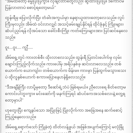
“အိမ်ထဲတော့ မွှေပြီးပြီကွာ။ လိုချင်တာတွေလည်း ဆွဲထားပြီးပြီ။ ဒီကောင်မ
ပြန်လာတာပဲ စောင့်ရတော့မယ်”
ထွန်းရီမှ ပြောလိုက်ပြီး တံခါးအကွယ်မှာ နေရာယူထားတော့လေသည်။ လွင်
ကြီးမှလည်း အိမ်ထဲ ဝင်လာလျှင် အသင့်ဖမ်းချုပ်နိုင်ရန် ထိုင်ခုံနှင့် ကြိုးများ၊
ဆံပင်ညှပ်ရန် လိုအပ်သော ခေါင်းစီးကြိုး ကတ်ကြေးများအား ပြင်ဆင်နေလေ
သည်။
ဝူး….ဝူး….. ကျွီ……
အိမ်ရှေ့တွင် ကားတစ်စီး ထိုးလာလေသည်။ ထွန်းရီ ပြတင်းပေါက်မှ လှမ်း
ချောင်းကြည့်လိုက်သည်။ ကားပေါ်မှ အရိပ်နှစ်ခု ဆင်းလာလေသည်။ တစ်
ယောက်က ယောကျာ်း၊ တစ်ယောက်က မိန်းမ။ ကားမှာ ပြန်ထွက်မသွားသေး
ပဲ ထိုလူနှစ်ယောက် စကားပြောနေဟန်ရှိလေသည်။
“ဒီအချိန်ကြီး လာပို့မှတော့ ဒီဆော်ရဲ့ဘဲပဲ ဖြစ်ရမယ်။ ညီလေးရေ စိတ်တော့မ
ကောင်းပါဘူးကွာ။ မင်းဆော်ကို မနက်ကြရင် ဆံပင်ကေအသစ်လေးနဲ့ တွေ့ရ
တော့မှာပါ”
ဟုတွေးပြီး ကျေနပ်သော အပြုံးဖြင့် ပြုံးလိုက်ကာ အခြေအနေ ဆက်စောင့်
ကြည့်နေလေသည်။
အိမ်ရှေ့ရောက်သော် ကြုံခဲ့တဲ့ ထိတ်လန့်ဖွယ် အဖြစ်အပျက်ကြောင့် မလုံခြုံ