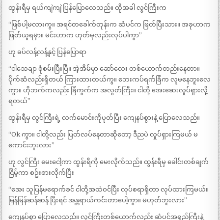
ထွန်းရီမှ ရယ်ကျဲကျဲ ပြန်ပြောလေသည်။ ထိုအခါ လွင်ကြီးက
“ဖြစ်ပါ့မလားကွ။ အရင်တခေါက်တုန်းက ဆံပင်က ဖြတ်ပြီးသား။ အခုဟာက
ဖြတ်ယူရမှာ။ မင်းဟာက ဟုတ်မှလည်းလုပ်ပါကွာ”
ဟု ခပ်လန့်လန့်နှင့် ပြန်ပြောရာ
“ငါသေချာ စုံစမ်းပြီးပြီ။ အဲ့အိမ်မှာ ဆော်လေး တစ်ယောက်တည်းနေတာ။
ပိုက်ဆံလည်းရှိတယ် ကြားထားတယ်ကွ။ ဘေးကပ်ရက်ခြံက လူမနေဘူးလေ
ကွာ။ ဟိုဘက်ကလည်း ခြံကွက်က အလွတ်ကြီး။ ငါတို့ အေးဆေးလှုပ်ရှားလို့
ရတယ်”
ထွန်းရီမှ လွင်ကြီးရဲ့ လက်မောင်းကိုပုတ်ပြီး ကျေနပ်စွားနဲ့ ပြောလေသည်။
“Ok ကွာ။ ငါတို့လည်း ပြတ်လပ်နေတာဆိုတော့ ဒီညပဲ လှုပ်ရှားကြမယ် မ
ကောင်းဘူးလား”
ဟု လွင်ကြီး မေးငေါ့ကာ ထွန်းရီကို မေးလိုက်သည်။ ထွန်းရီမှ ခေါင်းတစ်ချက်
ငြိမ့်ကာ စဥ်းစားလိုက်ပြီး
“အေး သူပြန်မရောက်ခင် ငါတို့အထဲဝင်ပြီး လုပ်စရာရှိတာ လုပ်ထားကြမယ်။
မြန်မြန်ဆန်ဆန် ပြီးရင် အန္တရာယ်ကင်းတာပေါ့ကွာ။ မဟုတ်ဘူးလား”
ကျေနပ်စွာ ပြောလေသည်။ လွင်ကြီးတစ်ယောက်လည်း ဆံပင်အရှည်ကြီးနဲ့