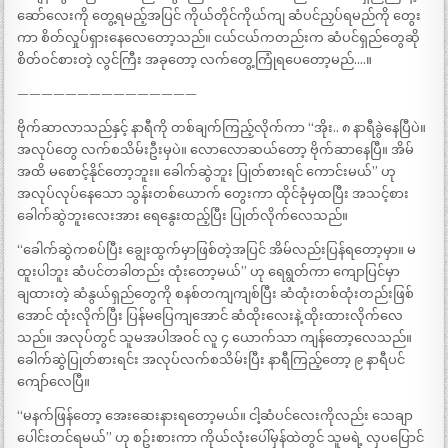
ဆော်လေးကို တွေ့ရမည့်အပြင် ကိုယ်တိုင်ကိုယ်ကျ ဆံပင်ညှပ်ရမည်ကို တွေး
ကာ စိတ်လှုပ်ရှားနေလေတော့သည်။ ငယ်ငယ်ကတည်းက ဆံပင်ရှည်တွေဆို
စိတ်ဝင်စားတဲ့ လွင်ကြီး အခုတော့ လက်တွေ့ကြုံရပေတော့မည်….။
———————————————
ဗိုက်ဆာလာသည်နှင့် နာရီကို တစ်ချက်ကြည့်လိုက်ကာ “အိုး.. ၈ နာရီခွဲနေပြီပဲ။
အလုပ်တွေ လက်စသိမ်းဦးမှပဲ။ လောလောဆယ်တော့ ဗိုက်ဆာနေပြီ။ အိမ်
အထိ မစောင့်နိုင်တော့ဘူး။ ခေါက်ဆွဲဘူး ပြုတ်စားရင် ကောင်းမယ်” ဟု
အလုပ်လုပ်နေသော သွန်းတစ်ယောက် တွေးကာ ထိုင်ခုံမှထပြီး အသင့်စား
ခေါက်ဆွဲဘူးလေးအား ရေနွေးထည့်ပြီး ပြုတ်လိုက်လေသည်။
“ခေါက်ဆွဲကစပ်ပြီး ချွေးထွက်မှာဖြစ်တဲ့အပြင် အိမ်လည်းပြန်ရတော့မှာ။ မ
ထူးပါဘူး ဆံပင်တခါတည်း ထုံးတော့မယ်” ဟု ရေရွတ်ကာ ကျောပြင်မှာ
ချထားတဲ့ ဆံနွယ်ရှည်တွေကို စနစ်တကျကျစ်ပြီး ဆံထုံးတစ်ထုံးတည်းဖြစ်
အောင် ထုံးလိုက်ပြီး ပြန်မပြေကျအောင် ဆံထိုးလေးနဲ့ ထိုးထားလိုက်လေ
သည်။ အလုပ်တွင် သူမအပါအဝင် လူ ၄ ယောက်သာ ကျန်တော့လေသည်။
ခေါက်ဆွဲပြုတ်စားရင်း အလုပ်လက်စသိမ်းပြီး နာရီကြည့်တော့ ၉ နာရီပင်
ကျော်လေပြီ။
“မနက်ဖြန်တော့ အေးဆေးနားရတော့မယ်။ ငါ့ဆံပင်လေးကိုလည်း သေချာ
ပေါင်းတင်ရမယ်” ဟု စဥ်းစားကာ ကိုယ်လုံးပေါ်မှန်ထဲတွင် သူမရဲ့ လှပပြောင်