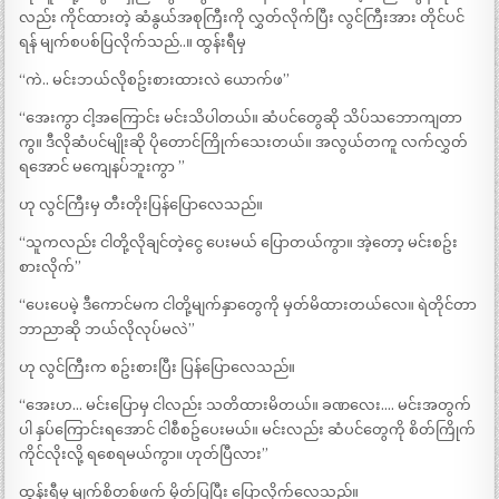
လည်း ကိုင်ထားတဲ့ ဆံနွယ်အစုကြီးကို လွှတ်လိုက်ပြီး လွင်ကြီးအား တိုင်ပင်
ရန် မျက်စပစ်ပြလိုက်သည်..။ ထွန်းရီမှ
“ကဲ.. မင်းဘယ်လိုစဥ်းစားထားလဲ ယောက်ဖ”
“အေးကွာ ငါ့အကြောင်း မင်းသိပါတယ်။ ဆံပင်တွေဆို သိပ်သဘောကျတာ
ကွ။ ဒီလိုဆံပင်မျိုးဆို ပိုတောင်ကြိုက်သေးတယ်။ အလွယ်တကူ လက်လွှတ်
ရအောင် မကျေနပ်ဘူးကွာ ”
ဟု လွင်ကြီးမှ တီးတိုးပြန်ပြောလေသည်။
“သူကလည်း ငါတို့လိုချင်တဲ့ငွေ ပေးမယ် ပြောတယ်ကွာ။ အဲ့တော့ မင်းစဥ်း
စားလိုက်”
“ပေးပေမဲ့ ဒီကောင်မက ငါတို့မျက်နှာတွေကို မှတ်မိထားတယ်လေ။ ရဲတိုင်တာ
ဘာညာဆို ဘယ်လိုလုပ်မလဲ”
ဟု လွင်ကြီးက စဥ်းစားပြီး ပြန်ပြောလေသည်။
“အေးဟ… မင်းပြောမှ ငါလည်း သတိထားမိတယ်။ ခဏလေး…. မင်းအတွက်
ပါ နှပ်ကြောင်းရအောင် ငါစီစဥ်ပေးမယ်။ မင်းလည်း ဆံပင်တွေကို စိတ်ကြိုက်
ကိုင်လိုးလို့ ရစေရမယ်ကွာ။ ဟုတ်ပြီလား”
ထွန်းရီမှ မျက်စိတစ်ဖက် မှိတ်ပြပြီး ပြောလိုက်လေသည်။