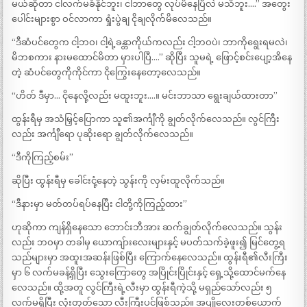
မယ်ဆိုတာ ငါလက်မခံနိုင်ဘူး၊ ငါဘာတွေ လုပ်မိနေပြီလဲ မသိဘူး….” အတွေး
ပေါင်းများစွာ ဝင်လာကာ ရှုံးပွဲချ ငိုချလိုက်မိလေသည်။
“ဒီဆံပင်တွေက ငါ့ဘဝ၊ ငါ့ရဲ့ခန္တာကိုယ်ကလည်း ငါ့ဘဝပဲ၊ ဘာကိုရွေးရမလဲ၊
မိဘစကား နားမထောင်မိတာ မှားပါပြီ….” ဆိုပြီး သူမရဲ့ ဖြောင့်စင်းပျော့အိနေ
တဲ့ ဆံပင်တွေကိုကိုင်ကာ ငိုကြွေးနေတော့လေသည်။
“ဟိတ် ဒီမှာ… ငိုနေလို့လည်း မထူးဘူး….။ မင်းဘာသာ ရွေးချယ်ထားတာ”
ထွန်းရီမှ အသံမြှင့်ပြောကာ သူ၏အင်္ကျီကို ချွတ်လိုက်လေသည်။ လွင်ကြီး
လည်း အင်္ကျီရော ပုဆိုးရော ချွတ်လိုက်လေသည်။
“ဒီကိုကြည့်စမ်း”
ဆိုပြီး ထွန်းရီမှ ခေါင်းငုံ့နေတဲ့ သွန်းကို လှမ်းထူလိုက်သည်။
“ဒီနားမှာ မတ်တပ်ရပ်နေပြီး ငါတို့ကိုကြည့်ထား”
ဟုဆိုကာ ကျန်ရှိနေသော ဘောင်းဘီအား ဆက်ချွတ်လိုက်လေသည်။ သွန်း
လည်း ဘဝမှာ တခါမှ ယောကျ်ားလေးများနှင့် မပတ်သက်ခဲ့ဖူး၍ မြင်တွေ့ရ
သည်များမှာ အထူးအဆန်းဖြစ်ပြီး ကြောက်နေလေသည်။ ထွန်းရီ၏လီးကြီး
မှာ ၆ လက်မခန့်ရှိပြီး သွေးကြောတွေ အပြိုင်းပြိုင်းနှင့် ရှေ့သို့ထောင်မက်နေ
လေသည်။ ထို့အတူ လွင်ကြီးရဲ့လီးမှာ ထွန်းရီကဲ့သို့ မရှည်သော်လည်း ၅
လက်မရှိပြီး လုံးတုတ်သော လီးကြီးပင်ဖြစ်သည်။ အပျိုလေးတစ်ယောက်