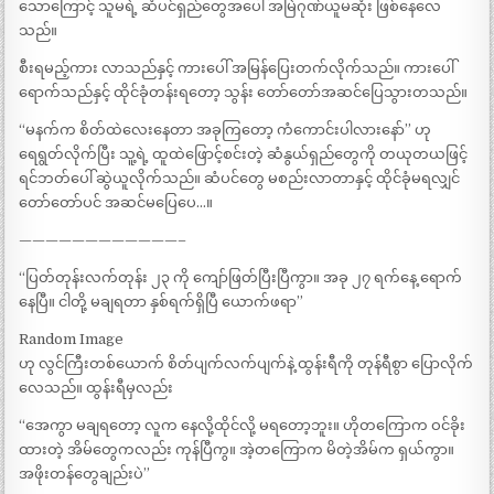
သောကြောင့် သူမရဲ့ ဆံပင်ရှည်တွေအပေါ် အမြဲဂုဏ်ယူမဆုံး ဖြစ်နေလေ
သည်။
စီးရမည့်ကား လာသည်နှင့် ကားပေါ် အမြန်ပြေးတက်လိုက်သည်။ ကားပေါ်
ရောက်သည်နှင့် ထိုင်ခုံတန်းရတော့ သွန်း တော်တော်အဆင်ပြေသွားတသည်။
“မနက်က စိတ်ထဲလေးနေတာ အခုကြတော့ ကံကောင်းပါလားနော်” ဟု
ရေရွတ်လိုက်ပြီး သူ့ရဲ့ ထူထဲဖြောင့်စင်းတဲ့ ဆံနွယ်ရှည်တွေကို တယုတယဖြင့်
ရင်ဘတ်ပေါ် ဆွဲယူလိုက်သည်။ ဆံပင်တွေ မစည်းလာတာနှင့် ထိုင်ခုံမရလျှင်
တော်တော်ပင် အဆင်မပြေပေ…။
————————————–
“​ပြတ်တုန်းလက်တုန်း ၂၃ ကို ကျော်ဖြတ်ပြီးပြီကွာ။ အခု ၂၇ ရက်နေ့ ရောက်
နေပြီ။ ငါတို့ မချရတာ နှစ်ရက်ရှိပြီ ယောက်ဖရာ”
Random Image
ဟု လွင်ကြီးတစ်ယောက် စိတ်ပျက်လက်ပျက်နဲ့ ထွန်းရီကို တုန်ရီစွာ ပြောလိုက်
လေသည်။ ထွန်းရီမှလည်း
“အေကွာ မချရတော့ လူက နေလို့ထိုင်လို့ မရတော့ဘူး။ ဟိုတကြောက ဝင်ခိုး
ထားတဲ့ အိမ်တွေကလည်း ကုန်ပြီကွ။ အဲ့တကြောက မိတဲ့အိမ်က ရှယ်ကွာ။
အဖိုးတန်တွေချည်းပဲ”