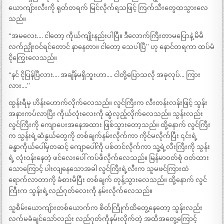
ယောကျ်ားလီးကို ရုတ်တရက် မြင်လိုက်ရသဖြင့် ကြက်သီးတွေထသွားလေ
သည်။
“အမလေး…. ငါတော့ ကိုယ်ကျိုးနည်းပါပြီ။ ဒီလောက်ကြီးတာမပြောနဲ့ မိမိ
လက်ညှိုးဝင်ရင်တောင် နာနေတာ။ ငါတော့ သေပါပြီ” ဟု နောင်တရကာ ထပ်မံ
ငိုကြွေးလေသည်။
“နင် ငိုပြန်ပြီလား…. အချိန်မရှိဘူးဟာ…. ငါတို့ပြောသလို အခုလုပ်… ကြား
လား….”
ထွန်းရီမှ ဟိန်းဟောက်လိုက်လေသည်။ လွင်ကြီးက လီးတန်းလန်းဖြင့် သွန်း
အနားကပ်လာပြီး ကိုယ်လုံးလေးကို ဆွဲလှည့်လိုက်လေသည်။ သွန်းလည်း
လွင်ကြီးကို ကျောပေးအနေအထား ဖြစ်သွားတော့သည်။ ထို့နောက် လွင်ကြီး
က သွန်းရဲ့ဆံနွယ်တွေကို တစ်ချက်နမ်းလိုက်ကာ ကိုင်မလိုက်ပြီး ၎င်းရဲ့
ခန္ဓာကိုယ်ပေါ်မှတဆင့် ကျောပေါ်ကို ပစ်တင်လိုက်ကာ သူ့ရဲ့လီးကြီးကို သွန်း
ရဲ့ လုံးဝန်းနေတဲ့ ဖင်လေးပေါ် ကပ်ဖိလိုက်လေသည်။ မြန်မာဝတ်စုံ ဝတ်ထား
သောကြောင့် ပါးလျနေသောအခါ လွင်ကြီးရဲ့လီးက သူမဖင်ကြားထဲ
ရောက်လာတာကို ခံစားမိပြီး တစ်ချက် တုန့်သွားလေသည်။ ထို့နောက် လွင်
ကြီးက သွန်းရဲ့လည်ဂုတ်လေးကို နမ်းလိုက်လေသည်။
သူစိမ်းယောကျ်ားတစ်ယောက်က စိတ်ကြိုက်ထိတွေ့နေတော့ သွန်းလည်း
လက်မခံချင်သော်လည်း လည်ဂုတ်ကိုနမ်းလိုက်တဲ့ အထိအတွေ့ကြောင့်