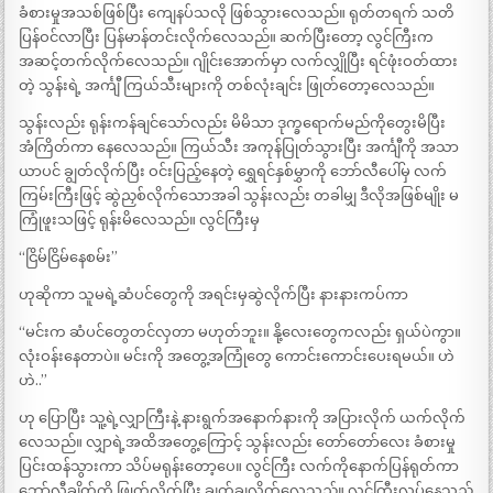
ခံစားမှုအသစ်ဖြစ်ပြီး ကျေနပ်သလို ဖြစ်သွားလေသည်။ ရုတ်တရက် သတိ
ပြန်ဝင်လာပြီး ပြန်မာန်တင်းလိုက်လေသည်။ ဆက်ပြီးတော့ လွင်ကြီးက
အဆင့်တက်လိုက်လေသည်။ ဂျိုင်းအောက်မှာ လက်လျှိုပြီး ရင်ဖုံးဝတ်ထား
တဲ့ သွန်းရဲ့ အင်္ကျီ ကြယ်သီးများကို တစ်လုံးချင်း ဖြုတ်တော့လေသည်။
သွန်းလည်း ရုန်းကန်ချင်သော်လည်း မိမိသာ ဒုက္ခရောက်မည်ကိုတွေးမိပြီး
အံကြိတ်ကာ နေလေသည်။ ကြယ်သီး အကုန်ပြုတ်သွားပြီး အင်္ကျီကို အသာ
ယာပင် ချွတ်လိုက်ပြီး ဝင်းပြည့်နေတဲ့ ရွှေရင်နှစ်မွှာကို ဘော်လီပေါ်မှ လက်
ကြမ်းကြီးဖြင့် ဆွဲညှစ်လိုက်သောအခါ သွန်းလည်း တခါမျှ ဒီလိုအဖြစ်မျိုး မ
ကြုံဖူးသဖြင့် ရုန်းမိလေသည်။ လွင်ကြီးမှ
“ငြိမ်ငြိမ်နေစမ်း”
ဟုဆိုကာ သူမရဲ့ဆံပင်တွေကို အရင်းမှဆွဲလိုက်ပြီး နားနားကပ်ကာ
“မင်းက ဆံပင်တွေတင်လှတာ မဟုတ်ဘူး။ နို့လေးတွေကလည်း ရှယ်ပဲကွာ။
လုံးဝန်းနေတာပဲ။ မင်းကို အတွေ့အကြုံတွေ ကောင်းကောင်းပေးရမယ်။ ဟဲ
ဟဲ..”
ဟု ပြောပြီး သူ့ရဲ့လျှာကြီးနဲ့ နားရွက်အနောက်နားကို အပြားလိုက် ယက်လိုက်
လေသည်။ လျှာရဲ့အထိအတွေ့ကြောင့် သွန်းလည်း တော်တော်လေး ခံစားမှု
ပြင်းထန်သွားကာ သိပ်မရုန်းတော့ပေ။ လွင်ကြီး လက်ကိုနောက်ပြန်ရုတ်ကာ
ဘော်လီချိတ်ကို ဖြုတ်လိုက်ပြီး ချွတ်ချလိုက်လေသည်။ လွင်ကြီးလုပ်နေသည်