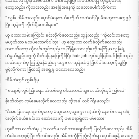
သေးသလို သွန်းတစ်ယောက် ခံစားနေရပြီး အိမ်ထဲဝင်ရန် တွန့်ဆုတ်နေ
တော့သည်။ ကိုလင်းလည်း အခြေအနေကို သဘောပေါက်လိုက်ကာ
” သွန်း အိမ်ကလည်း မှောင်မဲနေတယ်။ ကိုယ် အထဲဝင်ပြီး မီးတွေဘာတွေဖွင့်
ပြီး သွန်းကို လိုက်ပို့ပေးပါရစေ”
ဟု စကားလမ်းကြောင်း ခင်းလိုက်လေသည်။ သွန်းလည်း “ကိုလင်းကတော့
မဟုတ်တာ မလုပ်လောက်ပါဘူး” ဟု တွေးကာ လက်ခံလိုက်လေသည်။
တကယ်တော့ ကိုလင်းတွင်လည်း အကြံရှိလေသည်။ ထိုအကြံမှာ သွန်းရဲ့
ဆံနွယ်ရှည်တွေကို စိတ်ပြေနပြေကိုင်ပြီး hair job လုပ်ချင်ခြင်းပင် ဖြစ်သည်။
အထဲရောက်မှ ကြည့်ဖန်မည်ဟု တွေးကာ သွန်းထံမှ ခြံတံခါးသော့ကိုယူပြီး
ဖွင့်လိုက်ကာ ခြံထဲသို့ အရှေ့မှ ဝင်လာလေသည်။
အိမ်ထဲတွင် ထွန်းရီမှ…
” ဟျောင့် လွင်ကြီးရေ… ဘဲတစ်ပွေ ပါလာတယ်ကွ။ ဘယ်လိုလုပ်ကြမလဲ”
စိုးထိတ်စွာ လှမ်းမေးလိုက်လေသည်။ ထိုအခါ လွင်ကြီးမှလည်း
“ဒီအခြေအနေရောက်မှတော့ မထူးတော့ဘူးကွာ။ အဲ့ဘဲကို နောက်ကနေ ငါဗျ
င်းလိုက်မယ်။ မင်းက ဆော်လေးကို ဖမ်းစရာရှိတာ ဖမ်းထား”
ဟုဆိုကာ လက်ထဲမှ ၂/၁ လက်မ သစ်သားချောင်းကို ပြလိုက်လေသည်။ အိမ်
တံခါးသော့ဖွင့်ပြီး ကိုလင်းလည်း အိမ်ထဲကိုကြည့်လိုက်ရာ မှောင်နေ၍ သေချာ