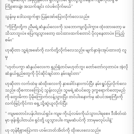
ကြိုးစားနဲ့။ အသက်ချင်း လဲပစ်လိုက်မယ်”
သွန်းမှ ဒေါသထွက်စွာ ပြန်အော်ပြောလိုက်လေသည်။
“ကိုကြီးတို့က ညီမရဲ့ဆံနွယ်လေးကို သဘောကျလို့ပါကွာ။ ထုံးထားတော့ မ
သိသာဘူးပဲ။ ပြေကျသွားတော့ ထင်ထားထက်တောင် ပိုလှနေတာပဲ။ ကြည့်
စမ်း”
ဟုဆိုတာ သူ့ရဲအဖော်ကို လက်တို့လိုက်လေသည်။ မျက်နှာဖုံးအုပ်ထားတဲ့ လူ
မှ
“ဟုတ်ပကွာ ဆံနွယ်လေးက ရှည်ရုံတင်မဟုတ်ဘူး တော်တော်လှတာပဲ။ အဲ့လို
ဆံနွယ်ရှည်တွေကို ပိုင်ဆိုင်ချင်တာ နမ်းချင်တာ”
ဟုဆိုတာ လက်ထဲမှ ဆံထိုးလေးကို နှာခေါင်းနားကပ်ပြီး နမ်းရှုပ်ပြလိုက်လေ
သည်။ ထိုစကားကြောင့် သွန်းလည်း သူမရဲ့ဆံပင်တွေ ဒုက္ခရောက်တော့မည်
ကို တွေးမိကာ ပိုမိုကြောက်လန့်သွားပြီး တင်ပါးနောက်မှ ဆံပင်အစုကြီးကို
လက်ဖြင့်ကိုင်ကာ ရှေ့သို့ဆွဲယူလိုက်ပြီး
” ကျမတောင်းပန်ပါတယ်ရှင်။ ကျမ ကိုယ့်လမ်းကိုယ်သွားပါရစေ။ ဒီအိတ်ထဲ
မှာ ဖုန်းရှိပါတယ်။ ရှင်တို့ ယူသွားပါ။ ကျမဆံပင်ကို ဘာမှမလုပ်ပါနဲ့”
ဟု တုန်ရီစွာပြောကာ ဟမ်းဘတ်အိတ်ကို ထိုးပေးလေသည်။