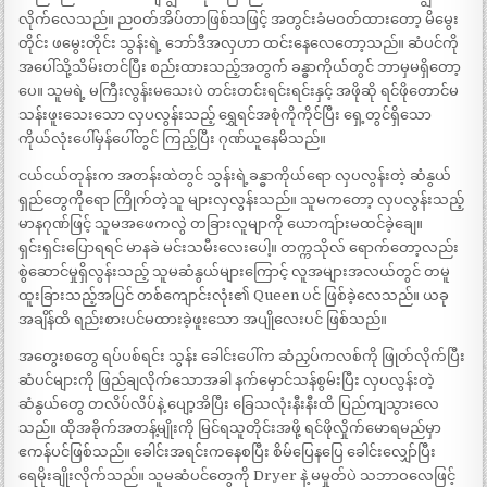
လိုက်လေသည်။ ညဝတ်အိပ်တာဖြစ်သဖြင့် အတွင်းခံမဝတ်ထားတော့ မိမွေး
တိုင်း ဖမွေးတိုင်း သွန်းရဲ့ ဘော်ဒီအလှဟာ ထင်းနေလေတော့သည်။ ဆံပင်ကို
အပေါ်သို့သိမ်းတင်ပြီး စည်းထားသည့်အတွက် ခန္ဓာကိုယ်တွင် ဘာမှမရှိတော့
ပေ။ သူမရဲ့ မကြီးလွန်းမသေးပဲ တင်းတင်းရင်းရင်းနှင့် အဖိုဆို ရင်ဖိုတောင်မ
သန်းဖူးသေးသော လှပလွန်းသည့် ရွှေရင်အစုံကိုကိုင်ပြီး ရှေ့တွင်ရှိသော
ကိုယ်လုံးပေါ်မှန်ပေါ်တွင် ကြည့်ပြီး ဂုဏ်ယူနေမိသည်။
ငယ်ငယ်တုန်းက အတန်းထဲတွင် သွန်းရဲ့ခန္ဓာကိုယ်ရော လှပလွန်းတဲ့ ဆံနွယ်
ရှည်တွေကိုရော ကြိုက်တဲ့သူ များလှလွန်းသည်။ သူမကတော့ လှပလွန်းသည့်
မာနဂုဏ်ဖြင့် သူမအဖေကလွဲ တခြားလူမျာကို ယောကျ်ားမထင်ခဲ့ချေ။
ရှင်းရှင်းပြောရရင် မာနခဲ မင်းသမီးလေးပေါ့။ တက္ကသိုလ် ရောက်တော့လည်း
စွဲဆောင်မှုရှိလွန်းသည့် သူမဆံနွယ်များကြောင့် လူအများအလယ်တွင် တမူ
ထူးခြားသည့်အပြင် တစ်ကျောင်းလုံး၏ Queen ပင် ဖြစ်ခဲ့လေသည်။ ယခု
အချိန်ထိ ရည်းစားပင်မထားခဲ့ဖူးသော အပျိုလေးပင် ဖြစ်သည်။
အတွေးစတွေ ရပ်ပစ်ရင်း သွန်း ခေါင်းပေါ်က ဆံညှပ်ကလစ်ကို ဖြုတ်လိုက်ပြီး
ဆံပင်များကို ဖြည်ချလိုက်သောအခါ နက်မှောင်သန်စွမ်းပြီး လှပလွန်းတဲ့
ဆံနွယ်တွေ တလိပ်လိပ်နဲ့ ပျော့အိပြီး ခြေသလုံးနီးနီးထိ ပြည်ကျသွားလေ
သည်။ ထိုအခိုက်အတန့်မျိုးကို မြင်ရသူတိုင်းအဖို့ ရင်ဖိုလှိုက်မောရမည်မှာ
ဧကန်ပင်ဖြစ်သည်။ ခေါင်းအရင်းကနေစပြီး စိမ်ပြေနပြေ ခေါင်းလျှော်ပြီး
ရေမိုးချိုးလိုက်သည်။ သူမဆံပင်တွေကို Dryer နဲ့ မမှုတ်ပဲ သဘာဝလေဖြင့်