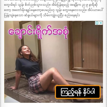
တွေးမိရင် သွန်း စိတ်ညစ်သွားသည်။ အိမ်ပြန်ရမည့် အချိန်က ည ၉ နာရီဆို
တော့ အတော်မိုးချုပ်နေတော့ပေမည်ဟု သွန်း တွေးနေလေသည်။ အိပ်ယာပေါ်
ပြန့်ကျဲနေသော ဆံနွယ်များကို သိမ်းကျုံးယူပြီး စည်းနေရင်း