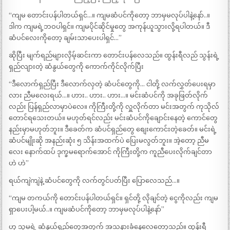
“ကျမ တောင်းပန်ပါတယ်ရှင်…။ ကျမဆံပင်ကိုတော့ ဘာမှမလုပ်ပါနဲ့နော်..။
ဒါက ကျမရဲ့ဘဝပါရှင်။ ကျမပိုင်ဆိုင်မှုတွေ အကုန်ယူသွားလို့ရပါတယ်။ ဒီ
ဆံပင်လေးကိုတော့ ချမ်းသာပေးပါရှင်…”
ဆိုပြီး မျက်ရည်များလှိမ့်ဆင်းကာ တောင်းပန်လေသည်။ ထွန်းရီလည် သွန်းရဲ့
ရှည်လျားတဲ့ ဆံနွယ်တွေကို ကောက်ကိုင်လိုက်ပြီး
“ဒီလောက်ရှည်ပြီး ဒီလောက်လှတဲ့ ဆံပင်တွေကို… ငါတို့ လက်လွှတ်ပေးရမှာ
လား ညီမလေးရယ်…။ ဟား.. ဟား.. ဟား…။ မင်းဆံပင်ကို အခုဖြတ်လိုက်
လည်း ပြန်ရှည်လာမှာပဲလေ။ ကိုကြီးတို့ကို လှူလိုက်တာ မင်းအတွက် ကုသိုလ်
တောင်ရသေးတယ်။ မဟုတ်ရင်လည်း မင်းဆံပင်ကိုချောင်းနေတဲ့ ကောင်တွေ
နည်းမှာမဟုတ်ဘူး။ ဒီခေတ်က ဆံပင်ရှည်တွေ စျေးကောင်းတဲ့ခေတ်။ မင်းရဲ့
ဆံပင်မျိုးဆို အနည်းဆုံး ၅ သိန်းအထက်ပဲ ပြေးမလွတ်ဘူး။ အဲ့တော့ ညီမ
လေး နောက်ထပ် ဒုက္ခမရောက်အောင် ကိုကြီးတို့က ကူညီပေးလိုက်ချင်တာ
ဟဲ ဟဲ”
ရယ်ကျဲကျဲနဲ့ ဆံပင်တွေကို လက်တွင်ပတ်ပြီး ပြောလေသည်…။
“ကျမ တကယ်ကို တောင်းပန်ပါတယ်ရှင်။ ရှင်တို့ လိုချင်တဲ့ ငွေကိုလည်း ကျမ
ရှာပေးပါ့မယ်..။ ကျမဆံပင်ကိုတော့ ဘာမှမလုပ်ပါနဲ့နော်”
ဟု သူမရဲ့ ဆံနွယ်ရှည်တွေအတွက် အသနားခံနေလေတော့သည်။ ထွန်းရီ