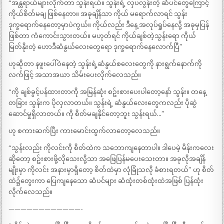
“အန္တရာယ်များလိုက်တာ သွန်းရယ်။ သွန်းရဲ့ လှပလွန်းတဲ့ ဆံပင်တွေကြောင့်
ကိုယ်စိတ်မချ ဖြစ်နေတာ။ အခုချိန်သာ ကိုယ် မရောက်လာရင် သွန်း
ဒုက္ခရောက်နေတော့မှာပဲကွယ်။ ကိုယ်လည်း ဒီနေ့ အလုပ်ရှုပ်နေလို့ အခုမှပြန်
ဖြစ်တာ ကံကောင်းသွားတယ်။ မဟုတ်ရင် ကိုယ်ချစ်တဲ့သွန်းရော ကိုယ်
မြတ်နိုးတဲ့ ဟောဒီဆံနွယ်လေးတွေရော ဒုက္ခရောက်နေလောက်ပြီ”
ဟုဆိုတာ နဖူးပေါ်ဝဲနေတဲ့ သွန်းရဲ့ဆံနွယ်စလေးတွေကို နားရွက်နောက်ကို
လက်ဖြင့် အသာအယာ သိမ်းပေးလိုက်လေသည်။
“ကို ချစ်ခွင့်ပန်ထားတာကို အမြန်ဆုံး စဥ်းစားပေးပါတော့နော် သွန်း။ တနေ့
တခြား သွန်းက ပိုလှလာတယ်။ သွန်းရဲ့ ဆံနွယ်လေးတွေကလည်း ပိုဆွဲ
ဆောင်မှုရှိလာတယ်။ ကို စိတ်မချနိုင်တော့ဘူး သွန်းရယ်…”
ဟု စကားဆက်ပြီး ကားမောင်းထွက်လာတော့လေသည်။
“သွန်းလည်း ကိုလင်းကို စိတ်ထဲက သဘောကျနေတာပါ။ ဒါပေမဲ့ မိန်းကလေး
ဆိုတော့ စဥ်းစားဖို့လိုသေးလို့သာ အဖြေပြန်မပေးသေးတာ။ အခုလိုအချိန်
မျိုးမှာ ကိုလင်း အနားမှာရှိတော့ စိတ်ထဲမှာ လုံခြုံသလို ခံစားရတယ်” ဟု စိတ်
ထဲ၌တွေးကာ ပြေကျနေသော ဆံပင်များ ဆံထုံးတစ်ထုံးထဲအဖြစ် ပြန်ထုံး
လိုက်လေသည်။
————————————-