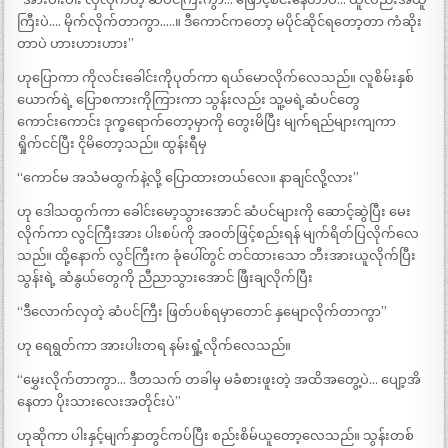
ကြီးပဲ…. မိုက်လိုက်တာကွာ…..။ ဒီကောင်ကတော့ မပိုင်ဆိုင်ရတော့တာ ကံဆိုး
တာပဲ ဟားဟားဟား”
ဟုပြောကာ ကိုလင်းခေါင်းကိုပုတ်ကာ ရယ်မောလိုက်လေသည်။ လူစိမ်းနှစ်
ယောက်ရဲ့ ပြောစကားကိုကြားကာ သွန်းလည်း သူ့မရဲ့ဆံပင်တွေ
ကောင်းကောင်း ဒုက္ခရောက်တော့မှာကို တွေးမိပြီး မျက်ရည်များကျကာ
ရှိုက်ငင်ပြီး ငိုမိတော့သည်။ ထွန်းရီမှ
“ကောင်မ အသံမထွက်နဲ့လို့ ပြောထားတယ်လေ။ နာချင်လို့လား”
ဟု ဒေါသထွက်ကာ ခေါင်းမော့သွားအောင် ဆံပင်များကို ဆောင့်ဆွဲပြီး မေး
လိုက်ကာ လွင်ကြီးအား ပါးစပ်ကို အဝတ်ဖြင့်စည်းရန် မျက်ရိတ်ပြလိုက်လေ
သည်။ ထို့နောက် လွင်ကြီးက ခုံပေါ်တွင် တင်ထားသော ဘီးအားယူလိုက်ပြီး
သွန်းရဲ့ ဆံနွယ်တွေကို ညီညာသွားအောင် ဖြီးချလိုက်ပြီး
“ဒီလောက်လှတဲ့ ဆံပင်ကြီး ဖြတ်ပစ်ရမှာတောင် နှမျောလိုက်တာကွာ”
ဟု ရေရွတ်ကာ အားပါးတရ နမ်းရှုံ့လိုက်လေသည်။
“မွှေးလိုက်တာကွာ… ဒီတသက် တခါမှ မခံစားဖူးတဲ့ အထိအတွေ့ပဲ… ပျော့အိ
နေတာ ပိုးသားလေးအတိုင်းပဲ”
ဟုဆိုကာ ပါးနှင့်မျက်နှာတွင်ကပ်ပြီး စည်းစိမ်ယူတော့လေသည်။ သွန်းတစ်