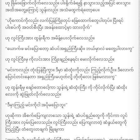
ဟု ခြိမ်းခြောက်လိုက်လေသည်။ ပါးရိုက်ခံရ၍ နာသွားသည့်အပြင် ဓားသွား
အထိအတွေ့ကြောင့် သွန်းလည်း အသံမထွက်ရဲတော့ပေ။
“ဟိုကောင်ကိုလည်း လက်ပြန်ကြိုးတုပ် ခြေထောက်တွေပါတုပ်။ ပြီးရင်
ပါးစပ်ကို အဝတ်စီးပြီး အခန်းထောင့်မှာ ထားလိုက်”
ဟု လွင်ကြီးအား ထွန်းရီက အမိန့်ပေးလိုက်လေသည်။
“ယောက်ဖ မင်းပြောတော့ ဆံပင်အရှည်ကြီးဆို။ ဘယ်မှာလဲ မတွေ့ပါလားကွ”
ဟု လွင်ကြီးမှ ကိုလင်းအား ကြိုးချည်နေရင်း မေးလိုက်လေသည်။
“မင်းကလည်း တုံးပြန်ပြီကွာ။ ဒီမှာ ဆံထုံးကိုလည်း ကြည့်လိုက်ဦး။ ဒီလောက်
ပြောင်တင်းနေတာ အရှည်ကြီးမဟုတ်လို့ တိုတိုလေး ဖြစ်မလားကွ”
ဟု ထွန်းရီမှ ချော်တောငေါ့ကာ သွန်းရဲ့ဆံထုံးကြီး ကို ကိုင်လိုက်ပြီး ဆံထိုး
လေးကို ဆွဲဖြုတ်လိုက်လေသည်။
“ဒီမှာကြည့် မင်းကိုငါ အပိုမပြောဘူး”
ဟုဆိုကာ အိစက်ပြေကျလာသော သွန်းရဲ့ ဆံပင်ရှည်တွေကို ကိုင်ကာ လွင်
ကြီးအား လှမ်းပြလေသည်။ လွင်ကြီးလည်း ပြေကျလာတဲ့ ဆံနွယ်တွေကို
ကြည့်ပြီး တံတွေးတချက် မြိုချကာ
“အားပါးပါး လှလိုက်တဲ့ ဆံပင်ကြီးကွာ… ဖြောင့်စင်းနေတာပဲ… ထူလည်းအထူ