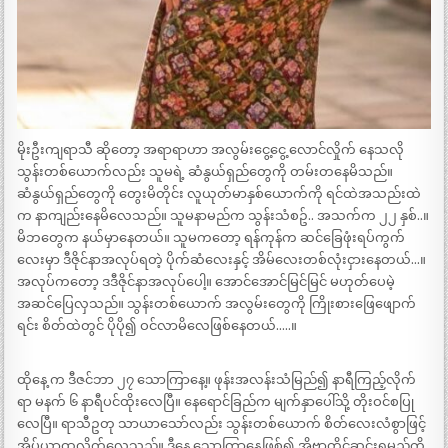
မိုးဦးကျရာသီ ဆိုတော့ အရာရာဟာ အလွမ်းငွေ့ငွေ့ လောင်လှိုက် နေသလို
သွန်းတစ်ယောက်လည်း သူမရဲ့ ဆံနွယ်ရှည်တွေကို တမ်းတ​နေမိသည်။
ဆံနွယ်ရှည်တွေကို​ တွေးမိတိုင်း လူယုတ်မာနှစ်ယောက်ကို ရင်ထဲအသည်းထဲ
က နာကျည်းနေမိလေသည်။ သူမနာမည်က သွန်းသံစဥ်.. အသက်က ၂၂ နှစ်..။
မိဘတွေက နယ်မှာနေတယ်။ သူမကတော့ ရန်ကုန်က ဆင်ခြေဖုံးရပ်ကွက်
လေးမှာ ဒီဇိုင်နာအလုပ်ရတဲ့ ပိုက်ဆံလေးနှင့် အိမ်လေးတစ်လုံးငှားနေတယ်…။
အလုပ်ကတော့ ဒဒီဇိုင်နာအလုပ်ပေါ့။ အောင်အောင်မြင်မြင် မဟုတ်ပေမဲ့
အဆင်ပြေလှသည်။ သွန်းတစ်ယောက် အလွမ်းတွေကို ကြိုးစားဖြေဖျောက်
ရင်း စိတ်ထဲတွင် ပိုပို၍ ဝင်လာမိလေဖြစ်နေတယ်…..။
ထိုနေ့ က ဒီဇင်ဘာ ၂၇ သောကြာနေ့။ ဖုန်းအလန်းသံမြည်၍ နာရီကြည့်လိုက်
ရာ မနက် ၆ နာရီပင်ထိုးလေပြီ။ နေရောင်ခြည်က မျက်နှာပေါ်သို့ တိုးဝင်စပြု
လေပြီ။ ရာသီဥတု သာယာသော်လည်း သွန်းတစ်ယောက် စိတ်လေးလံစွာဖြင့်
အိပ်ယာထလိုက်လေသည်။ ဒီနေ့ သောကြာနေ့ဖြစ်၍ အိုဗာတိုင်ဆင်းရမည်ကို