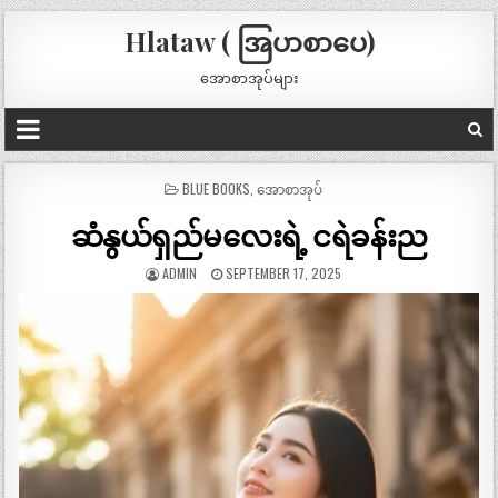
Hlataw ( အြပာစာပေ)
အောစာအုပ်များ
POSTED
BLUE BOOKS
,
အောစာအုပ်
IN
ဆံနွယ်ရှည်မလေးရဲ့ ငရဲခန်းည
ADMIN
SEPTEMBER 17, 2025