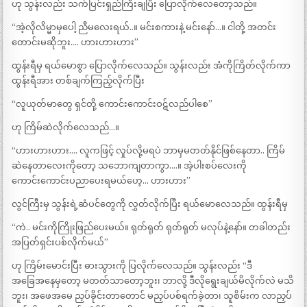
ဟု သွန်းလည်း သက်ပြင်းရှည်ကြီးချပြီး ပြောလိုက်လေတော့သည်။
“အဲ့လိုလိမ္မာမှပေါ့ ညီမလေးရယ်..။ မင်းစကားနဲ့ မင်းနော်…။ ငါတို့ အတင်း
တောင်းမဆိုဘူး…. ဟားဟားဟား”
ထွန်းရီမှ ရယ်မောစွာ ပြောလိုက်လေသည်။ သွန်းလည်း အံကိုကြိတ်လိုက်ကာ
ထွန်းရီအား တစ်ချက်ကြည့်လိုက်ပြီး
“လူယုတ်မာတွေ ရှင်တို့ ကောင်းကောင်းဝဋ်လည်ပါစေ”
ဟု ကြိမ်ဆဲလိုက်လေသည်…။
“ဟားဟားဟား…. လူကဖြင့် လှုပ်လို့မရပဲ ဘာမှမတတ်နိုင်ဖြစ်နေတာ.. ကြိမ်
ဆဲနေတာလေးကိုတော့ သဘောကျတာကွာ….။ အဲ့ပါးစပ်လေးကို
ကောင်းကောင်းပညာပေးရမယ်ဟေ့… ဟားဟား”
လွင်ကြီးမှ သွန်းရဲ့ဆံပင်တွေကို လွှတ်လိုက်ပြီး ရယ်မောလေသည်။ ထွန်းရီမှ
“ကဲ.. မင်းကိုကြိုးဖြည်ပေးမယ်။ ရုတ်ရုတ် ရုတ်ရုတ် မလုပ်နဲ့နော်။ တခါတည်း
အပြတ်ရှင်းပစ်လိုက်မယ်”
ဟု ကြိမ်း‌မောင်းပြီး ဓားသွားကို ပြလိုက်လေသည်။ သွန်းလည်း “ဒီ
အခြေအနေမှတော့ မတတ်သာတော့ဘူး၊ ဘာလို့ ဒီလိုရွေးချယ်မိလိုက်လဲ မသိ
ဘူး၊ အဖေအမေ ညှပ်ခိုင်းတာတောင် မညှပ်ပစ်ရက်ခဲ့တာ၊ သူစိမ်းက လာညှပ်