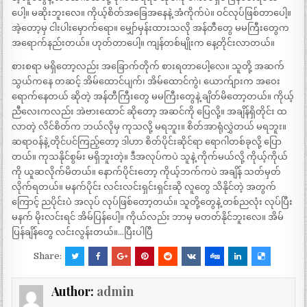
ပေါ့။ မဆိုးဘူးလေ။ ကိုယ့်စိတ်အခြေအနေနဲ့ အံကိုက်ပဲ။ ဝင်လုပ်ဖြစ်တာပေါ့။
အဲ့တော့မှ ငါးပါးမှောက်ရော။ မျှော်မှန်းထားသလို အန်တီတွေ မမကြီးတွေက
အရောက်နည်းတယ်။ ဟုတ်တာပေါ့။ ကျန်တစ်မျိုးက နေ့တိုင်းလာတယ်။
စားစရာ မရှိတော့လည်း အခြောက်တိုက် စားရတာပေါ့လေ။ သူတို့ အဆက်
သွယ်ကနေ တဆင့် အိမ်ထောင်ပျက်၊ အိမ်ထောင်ကွဲ၊ ယောက်ျားက အဝေး
ရောက်နေတယ် ဆိုတဲ့ အန်တီကြီးတွေ မမကြီးတွေနဲ့ ချိတ်မိတော့တယ်။ ကိုယ့်
ညီလေးကလည်း အဲဗားထောင် ဆိုတော့ အဆင်ကို ပြေလို့။ အချိန်ရှိတိုင်း ထ
လာတဲ့ လိင်စိတ်က ဘယ်လိုမှ ကုသလို့ မရဘူး။ စိတ်အာရုံလွှဲတယ် မရဘူး။
ဆရာဝန်နဲ့ တိုင်ပင်ကြည့်တော့ ဒါဟာ စိတ်ပိုင်းဆိုင်ရာ ရောဂါတစ်ခုလို့ ပြော
တယ်။ ကုသနိုင်စွမ်း မရှိဘူးတဲ့။ ဒီအလုပ်ကပဲ သူနဲ့ ကိုက်မယ်လို့ ကိုယ့်ကိုယ်
ကို ယူဆလိုက်မိတယ်။ နောက်ပိုင်းတော့ ကိုယ့်ဘက်ကပဲ အချိန် သတ်မှတ်
လိုက်ရတယ်။ မနက်ပိုင်း လင်းလင်းရှင်းရှင်းဆို လူတွေ သိနိုင်တဲ့ အတွက်
ကြောင့် ညပိုင်းပဲ အလုပ် လုပ်ဖြစ်တော့တယ်။ သူတို့တွေနဲ့ တစ်ညလုံး လုပ်ပြီး
မနက် မိုးလင်းရင် အိမ်ပြန်ပေါ့။ ကိုယ်လည်း ဘာမှ မတတ်နိုင်ဘူးလေ။ အိမ်
ပြန်ချိန်တွေ လင်းလွန်းတယ်။…ပြီးပါပြီ
Share:
Author:
admin