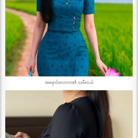
အမှောင်လောက၏ သမီးငယ်