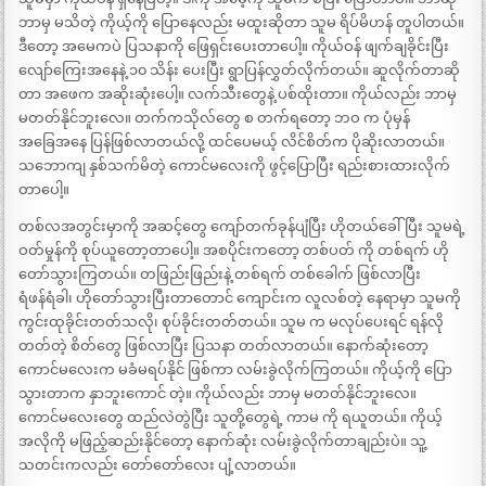
ဘာမှ မသိတဲ့ ကိုယ့်ကို ပြောနေလည်း မထူးဆိုတာ သူမ ရိပ်မိဟန် တူပါတယ်။
ဒီတော့ အမေကပဲ ပြသနာကို ဖြေရှင်းပေးတာပေါ့။ ကိုယ်ဝန် ဖျက်ချခိုင်းပြီး
လျော်ကြေးအနေနဲ့ ၁၀ သိန်း ပေးပြီး ရွာပြန်လွှတ်လိုက်တယ်။ ဆူလိုက်တာဆို
တာ အဖေက အဆိုးဆုံးပေါ့။ လက်သီးတွေနဲ့ ပစ်ထိုးတာ။ ကိုယ်လည်း ဘာမှ
မတတ်နိုင်ဘူးလေ။ တက်ကသိုလ်တွေ စ တက်ရတော့ ဘဝ က ပုံမှန်
အခြေအနေ ပြန်ဖြစ်လာတယ်လို့ ထင်ပေမယ့် လိင်စိတ်က ပိုဆိုးလာတယ်။
သဘောကျ နှစ်သက်မိတဲ့ ကောင်မလေးကို ဖွင့်ပြောပြီး ရည်းစားထားလိုက်
တာပေါ့။
တစ်လအတွင်းမှာကို အဆင့်တွေ ကျော်တက်ခုန်ပျံပြီး ဟိုတယ်ခေါ်ပြီး သူမရဲ့
ဝတ်မှုန်ကို စုပ်ယူတော့တာပေါ့။ အစပိုင်းကတော့ တစ်ပတ် ကို တစ်ရက် ဟို
တော်သွားကြတယ်။ တဖြည်းဖြည်းနဲ့ တစ်ရက် တစ်ခေါက် ဖြစ်လာပြီး
ရံဖန်ရံခါ၊ ဟိုတော်သွားပြီးတာတောင် ကျောင်းက လူလစ်တဲ့ နေရာမှာ သူမကို
ကွင်းထုခိုင်းတတ်သလို၊ စုပ်ခိုင်းတတ်တယ်။ သူမ က မလုပ်ပေးရင် ရန်လို
တတ်တဲ့ စိတ်တွေ ဖြစ်လာပြီး ပြသနာ တတ်လာတယ်။ နောက်ဆုံးတော့
ကောင်မလေးက မခံမရပ်နိုင် ဖြစ်ကာ လမ်းခွဲလိုက်ကြတယ်။ ကိုယ့်ကို ပြော
သွားတာက နှာဘူးကောင် တဲ့။ ကိုယ်လည်း ဘာမှ မတတ်နိုင်ဘူးလေ။
ကောင်မလေးတွေ ထည်လဲတွဲပြီး သူတို့တွေရဲ့ ကာမ ကို ရယူတယ်။ ကိုယ့်
အလိုကို မဖြည့်ဆည်းနိုင်တော့ နောက်ဆုံး လမ်းခွဲလိုက်တာချည်းပဲ။ သူ့
သတင်းကလည်း တော်တော်လေး ပျံ့လာတယ်။