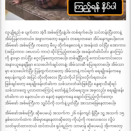
လူပျိုရည် စ ပျက်တာ အဲ့ဒီ အစ်မကြီးနဲ့ပါ။ တစ်ရက်ပေါ့။ သင်တန်းပြီးတာနဲ့
အိမ်ပြန်လာတယ်။ အဖွားကတော့ နေ့ခင်း တရေးတမော အိပ်နေကျပေါ့လေ။
အိမ်ဖော် အစ်မကြီး ကတော့ မီးပူ တိုက်နေလေရဲ့။ အခန်းထဲ ဝင်ပြီး အောကား
(အပြာကား၊ ၁၈ပလပ် ကား) ထိုင်ကြည့်တာပေါ့။ အခန်းတံခါးပိတ်၊ နားကြပ်
ကို နားမှာ တပ်ပြီး ဂွေလှိမ့်တော့တာပေါ့။ တစ်ချီပြီးလို့ ကောင်းကောင်းလေး
အနားယူနေချိန်မှာ သေးပေါက်ချင်တာနဲ့၊ အိမ်သာဆီ ပြေးရတာပေါ့။ အိမ်သာ
မှာ သေးပေါက်ပြီး ပြန်ထွက်လာတော့ အိမ်သာနဲ့ ကပ်ရက် ရေချိုးခန်းကနေ
ရေပန်းကျသံ အပြင် တိုးတိုးလေး ငြီးသံကိုပါ ကြားလိုက်ရတယ်။
ဖြစ်ချင်တော့ ရေချိုးခန်းတံခါးက သစ်သားတံခါးဖြစ်ပြီး နွေရာသီဆိုရင်
သစ်သားတွေ ပွလာတာကြောင့် တော်ရုံနဲ့ ပိတ်မရဘူး။ အခုလည်း ရေချိုးခန်း
တံခါးက ဟ နေတယ်။ ဟ နေတဲ့ နေရာကနေ ချောင်းကြည့်လိုက်တော့၊
အိမ်ဖော် အစ်မကြီးက သူ့ပိပိကို လက်နဲ့ ပွတ်ပြီး အာသာဖြေနေတာပေါ့။
အိမ်ဖော်အစ်မကြီး ဆိုပေမယ့် အသက်က ၂၆ ဝန်းကျင် ရှိပြီ။ သူ့ အသက် ၁၅
နှစ်လောက်ထဲက အိမ်မှာနေနေတာဆိုတော့ ကိုယ့်ကို ကလေးလေး လို့ပဲ
သတ်မှတ်ထားတယ် ထင်တယ်။ ရုပ်ရည်က သာမာန် ဆိုပေမယ့် အိုးကတော့