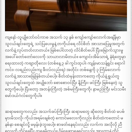
ကျနော် လူပျိုဘော်ဝင်ကာစ အသက် ၁၃ နှစ် ကျော်ကျော်လောက်အချိန်မှာ
သူငယ်ချင်းတွေရဲ့ သင်ပြပေးမှုနဲ့ တကိုယ်ရေ လိင်စိတ် အာသာပြေမှုအတွက်
လက်နဲ့ လုပ်တတ်လာတယ်။ ဖြစ်ပေါ်လာတဲ့ လိင်စိတ်ပေါ်၊ ပြီးမြောက်သွားမှု
အပေါ် တော်တော်လေးကို သာယာလာမိတယ်။ ကျောင်းအိမ်သာရဲ့ နံရံတွေမှာ
ရေးထားတဲ့ ကဗျာတိုလေး (တစ်နေ့ ၃ ခါ ကွင်းထုပါ၊ ကျန်းမာသန့်ရှင်း ရောဂါ
ကင်း၊ လရည်လည်းကျ ဖီးလ်လည်းရ) အတိုင်း တစ်နေ့ကို ၃ ကြိမ်လောက်
လက်နဲ့ အာသာဖြေဖြစ်တယ်ပေါ့။ စိတ်ထဲမှန်းတာကတော့ ကိုယ်နဲ့ ရွယ်တူ
သူငယ်ချင်းတွေထဲ အပျိုဘော် စောစောဝင်ပြီး နို့ကြီး၊ ဖင်ကြီး ဖြစ်နေတဲ့ သူ
တွေကိုပေါ့။ ပြီးတော့ အတန်းကြီးတဲ့ အစ်မကြီးတွေကို၊ နာမည်ကြီး မင်းသမီး
မော်ဒယ်ဂဲလ်တွေကိုပါ။
ဆရာမတွေကလည်း အသက်ခပ်ကြီးကြီး ဆရာမတွေ ဆိုတော့ စိတ်ထဲ မပစ်
မှားမိသလို၊ ကိုယ်အရမ်းချစ်တဲ့ ကောင်မလေးကိုလည်း စိတ်ထဲကတောင် မ
နစ်နာ စေချင်လို့ မမှန်းခဲ့ဘူးပေါ့။ စာဖတ်နေရင်းလည်း လက်က အလိုလို ညီ
လေးကို ကိုင်နေပြီး ထုနေမိတယ်။ ဂိမ်းဆော့နေရင်းလည်း အားတာနဲ့ ကိုင်