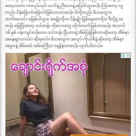
တော့တာပဲ။ ဘာလုပ်လုပ် လက်နဲ့ ညီလေးနဲ့ မပြတ်ဘူးပေါ့။ ကြာတော့ လူ
လည်း ပိန်ခြောက်ခြောက်ဖြစ်လာတာပေါ့။ ဒါကိုလည်း မိဘတွေက
သင်္ကာမကင်း မဖြစ်ပါဘူး။ အမျိုးကိုက ပိန်မျိုး ဖြစ်နေတာကိုး။ ဒီလိုနဲ့ ၁၀
တန်း ဖြေပြီးတော့ သင်တန်း တိုလေးတွေ လိုက်တက်ဖြစ်တာပေါ့။ အသက်
၁၆ နှစ် ဝန်းကျင်ပေါ့လေ။ သင်တန်း ပြီးတာနဲ့ အိမ်ပြန်ဖြစ်တာဆိုတော့ အိမ်မှာ
အနေများတယ်ပဲ ဆိုရမယ်။ မိဘတွေက အလုပ် ကိုယ်စီနဲ့ ဆိုတော့ အိမ်မှာ
အဖွားနဲ့ အိမ်ဖော် အစ်မကြီးပဲ ကျန်ခဲ့တာပေါ့။ ဟုတ်ပါတယ်။