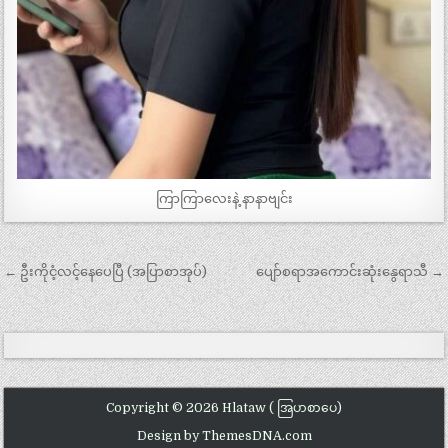
ကြာကြာလေးနဲ့ နာနာဗျင်း
Post
← ဦးကိုငံ့လင့်နေပေပြီ (အပြာစာအုပ်)
ပျော်စရာအကောင်းဆုံးနွေရာသီ →
navigation
Copyright © 2026 Hlataw ( အြပာစာပေ)
Design by ThemesDNA.com