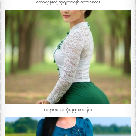
တော်လွန်းလို့ ဆုချတာနော် ကောင်လေး
ဆရာမလေးကိုပညာပေးခြင်း