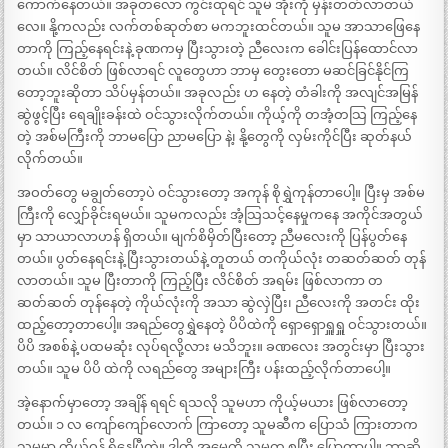
ကောက်နေတယ်။ အခုတလော ကွင်းထုရင် သူမ အိုးကို မှန်းတတ်လာတယ်
လေ။ နို့ကလည်း လက်တစ်ဆုတ်စာ မကဘူးထင်တယ်။ သူမ အာသာဖြေနေ
တာကို ကြည့်နေရင်းနဲ့ ခုဏကမှ ပြီးသွားတဲ့ ညီလေးက ခေါင်းပြန်ထောင်လာ
တယ်။ လိင်စိတ် ဖြစ်လာရင် လူတွေဟာ ဘာမှ တွေးတော မဆင်ခြင်နိုင်ကြ
တော့ဘူးဆိုတာ သိပ်မှန်တယ်။ အခုလည်း ဟ နေတဲ့ တံခါးကို အလျင်အမြန်
ဆွဲဖွင့်ပြီး ရေချိုးခန်းထဲ ဝင်သွားလိုက်တယ်။ ကိုယ့်ကို တအံ့တသြ ကြည့်နေ
တဲ့ အစ်မကြီးကို ဘာမပြော ညာမပြော နဲ့၊ နို့တွေကို လှမ်းကိုင်ပြီး ဆုတ်နယ်
လိုက်တယ်။
အဝတ်တွေ မချွတ်တော့ပဲ ဝင်သွားတော့ အကုန် စိုရွှဲကုန်တာပေါ့။ ပြီးမှ အစ်မ
ကြီးကို လျှော်ခိုင်းရမယ်။ သူမကလည်း အံ့သြသင့်နေမှုကနေ အကိုင်အတွယ်
မှာ သာယာလာဟန် ရှိတယ်။ မျက်စိမှိတ်ပြီးတော့ ညီမလေးကို ပြန်ပွတ်နေ
တယ်။ ပွတ်နေရင်းနဲ့ ပြီးသွားတယ်နဲ့ တူတယ် တကိုယ်လုံး တဆတ်ဆတ် တုန်
လာတယ်။ သူမ ပြီးတာကို ကြည့်ပြီး လိင်စိတ် အရမ်း ဖြစ်လာကာ တ
ဆတ်ဆတ် တုန်နေတဲ့ ကိုယ်လုံးကို အသာ ဆွဲလှဲပြီး၊ ညီလေးကို အတင်း ထိုး
ထည့်တော့တာပေါ့။ အရည်တွေရွှဲနေတဲ့ ပိပိထဲကို ရှောရှောရှူရှူ ဝင်သွားတယ်။
ပိပိ အစစ်နဲ့ ပထမဆုံး လုပ်ရလို့လား မသိဘူး။ ခဏလေး အတွင်းမှာ ပြီးသွား
တယ်။ သူမ ပိပိ ထဲကို လရည်တွေ အများကြီး ပန်းထည့်လိုက်တာပေါ့။
အဲ့နောက်မှာတော့ အချိန် ရရင် ရသလို သူမဟာ ကိုယ့်မယား ဖြစ်လာတော့
တယ်။ ၁ လ ကျော်ကျော်လောက် ကြာတော့ သူမဆီက ပြောသံ ကြားတာက
သူမမှာ ကိုယ်ဝန် ရှိနေပြီတဲ့။ ဒါကို အမေ့ကို သူမက စပြီး ပြောတာပါ။ ဘာဆို