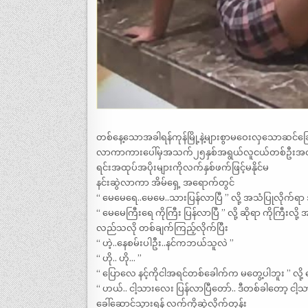
တစ်နေ့သောအခါရန်ကုန်မြို့နဲ့များစွာမဝေးလှသောဆင်ခြ
လာကာကားပေါ်မှအသက်၂၅နှစ်အရွယ်လူငယ်တစ်ဦးအထုပ
ရင်းအထုပ်အပိုးများကိုလက်နှစ်ဖက်ဖြင့်မနိုင်မ
နင်းဆွဲလာကာ အိမ်ရှေ့ အရောက်တွင်
“ မေမေရေ..မေမေ..သားပြန်လာပြီ ” လို့ အသံပြုလိုက
“ မေမေကြီးရေ ကိုကြီး ပြန်လာပြီ ” လို့ ဆိုရာ ကိုက
လည်သလို တစ်ချက်ကြည့်လိုက်ပြီး
“ ဟဲ့..နေစမ်းပါဦး..နင်ကဘယ်သူလဲ ”
“ ဟို.. ဟို… ”
“ ပြောလေ နင့်ကိုငါအရင်တစ်ခေါက်က မတွေ့ပါဘူး ” လို့ 
“ ဟယ်.. ငါ့သားလေး ပြန်လာပြီတော်.. ဒီတစ်ခါတော့ ငါ့သာ
ခေါ်ဆောင်သွားရန် လက်ကိုဆွဲလိုက်တုန်း