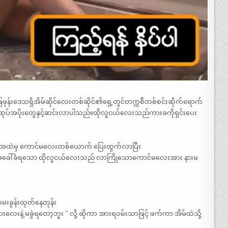
ေဖုန်းဒေသရှိအိမ်ဆိုင်လေးတစ်ဆိုင်၏ရှေ့တွင်တက္ကစီတစ်စင်းဆိုက်ရောက်
်အပိုးတွေနှင့်ဆင်းလာပါသည်။ထိုလူငယ်လေးသည်ကားခကိုရှင်းပေး
်ရာ အထဲမှ ကောင်မလေးတစ်ယောက် ပြေးထွက်လာပြီး
ြီးလို့ အခေါ်ခံရသော ထိုလူငယ်လေးသည် လာကြိုသောကောင်မလေးအား နားမ
မေးခွန်းထုတ်နေတုန်း
းလေးနဲ့ မခွဲရတော့ဘူး ” လို့ ဆိုကာ အားရဝမ်းသာဖြင့် ဖက်ကာ အိမ်ထဲသို့