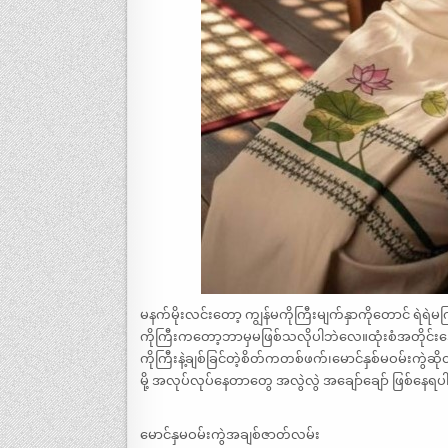
မနက်မိုးလင်းတော့ ကျွန်မကိုကြီးမျက်နှာကိုတောင် ရဲရဲမက
ကိုကြီးကတော့ဘာမှမဖြစ်သလိုပါဘဲလေ။ထုံးစံအတိုင်းအေ
ကိုကြီးနဲ့ချစ်ခြင်တဲ့စိတ်ကတစ်ဖက်၊မောင်နှစ်မဝမ်းကွဲဆ
မို့ အလုပ်လုပ်နေတာတွေ အလွဲလွဲ အချော်ချော် ဖြစ်နေရ
မောင်နှမဝမ်းကွဲအချစ်ဇာတ်လမ်း