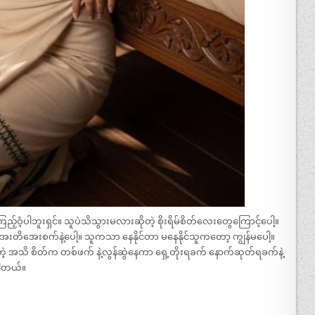
ြည့်ဝံ့ပါဘူးရှင်။ သူပဲသိသွားမလားဆိုတဲ့ စိုးရိမ်စိတ်လေးတွေကြောင့်ပေါ့။
းတိအေးစက်နဲ့ပေါ့။ သူကသာ နေနိုင်တာ မနေနိုင်သူကတော့ ကျွန်မပေါ့။
ိုတဲ့ အသိ စိတ်က တစ်ဖက် နဲ့လွန်ဆွဲနေကာ ရှေ့တိုးရခက် နောက်ဆုတ်ရခက်နဲ့
ပါတယ်။