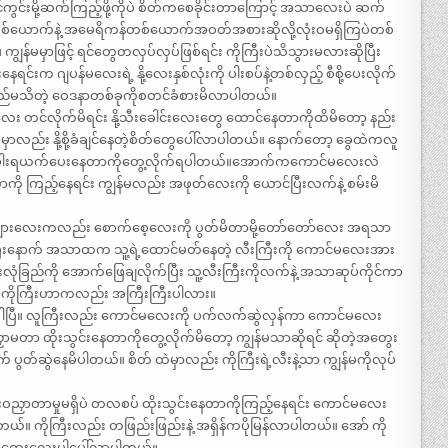
်ကွင်းမို့ဆက်ကြည့်ဖို့ကိုပဲ စိတ်ကစေခိုင်းတာကြောင့် အသာလေးပဲ ဆက်
စ်ယောက်နဲ့ အမေရိကန်တစ်ယောက်အဝတ်အစားဆိုလို့လုံးဝမရှိကြပဲတစ်
်မမှာဖြင့် ရင်တွေတလှပ်လှပ်ဖြစ်ရင်း ကိုကြီးပဲသိသွားမလားဆိုပြီး
င်းက ဂျပန်မလေးရဲ့ နို့လေးနှစ်လုံးကို ပါးစပ်နဲ့တစ်လှည့် စီစို့ပေးလိုက်
အမည်မသိတဲ့ ဝေဒနာတစ်ခုကိုစတင်ခံစားမိလာပါတယ်။
း တင်လိုက်မိရင်း နို့သီးခေါင်းလေးတွေ ထောင်နေတာကိုထိမိတော့ နည်း
မှာလည်း နို့စို့ခံချင်နေတဲ့စိတ်တွေပေါ်လာပါတယ်။ နောက်တော့ ခွေထဲကလူ
အားရပါးရယက်ပေးနေတာကိုတွေ့လိုက်ရပါတယ်။အောက်ကကောင်မလေးလဲ
ို ကြည့်နေရင်း ကျွန်မလည်း အဖုတ်လေးကို ယောင်ပြီးလက်နဲ့ စမ်းမိ
က်ဖျားလေးကလည်း စောက်စေ့လေးကို ပွတ်မိတာမို့တော်တော်လေး အရသာ
ီးနောက် အသာထက သူ့ရဲ့ထောင်မတ်နေတဲ့ လီးကြီးကို ကောင်မလေးအား
ည်းလုံခြည်ကို အောက်ဖြေချလိုက်ပြီး သူ့လီးကြီးကိုလက်နဲ့ အသာဆုပ်ကိုင်ကာ
 ကိုကြီးဟာကလည်း အကြီးကြီးပါလား။
ါပြီ။ လူကြီးလည်း ကောင်မလေးကို ပက်လက်ဆွဲလှန်ကာ ကောင်မလေး
ာမတာ ထိုးသွင်းနေတာကိုတွေ့လိုက်မိတော့ ကျွန်မသာဆိုရင် ဆိုတဲ့အတွေး
ွတ်ဆွဲနေမိပါတယ်။ စိတ် ထဲမှာလည်း ကိုကြီးရဲ့လီးနဲ့သာ ကျွန်မကိုလုပ်
ာတာမှုမရှိပဲ တလစပ် ထိုးသွင်းနေတာကိုကြည့်နေရင်း ကောင်မလေး
ါတယ်။ ကိုကြီးလည်း တဖြည်းဖြည်းနဲ့ အရှိန်ကပိုမြန်လာပါတယ်။ အော် ကို
တဲ့ အတွေးလေးပါပေါ်လာပါတယ်။