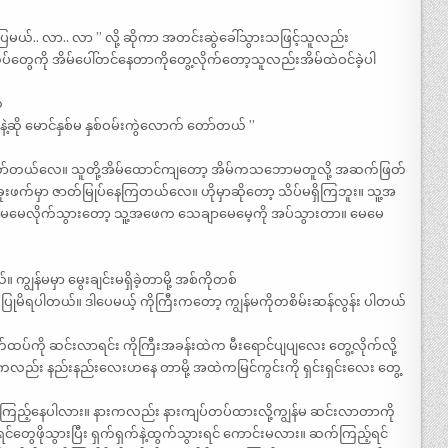
ပြမယ်.. လာ.. လာ ” လို့ ဆိုကာ အတင်းဆွဲခေါ်သွားသဖြင့်သူလည်း
်တွေကို အိမ်ပေါ်တင်နေတာကိုတွေ့လိုက်တော့သူလည်းအိမ်ထဲဝင်ခဲ့ပါ
က
့ဆို မောင်နှစ်မ နှစ်ဝမ်းကွဲလောက် တော်တယ် ”
ဲ တော်တယ်လေ။ သူတို့အိမ်ထောင်ကျတော့ အိမ်ကသဘောမတူလို့ အဆက်ဖြတ်
်မှာ ဇာတ်မြုပ်နေကြတယ်လေ။ ဟိုမှာဆိုတော့ သိပ်မရှိကြဘူး။ သူ့အ
မေမေလိုက်သွားတော့ သူ့အဖေက သေချာမေမေ့ကို အပ်သွားတာ။ မေမေ
 ကျွန်မမှာ မွေးချင်းမရှိခဲ့တာမို့ အစ်ကိုတစ်
ုမိရပါတယ်။ ဒါပေမယ့် ကိုကြီးကတော့ ကျွန်မကိုတစိမ်းဆန်လွန်း ပါတယ်
်ထပ်ကို ဆင်းလာရင်း ကိုကြီးအခန်းထဲက မီးရောင်ပျပျလေး တွေ့လိုက်လို့
်း နည်းနည်းလေးဟနေ တာမို့ အထဲကမြင်ကွင်းကို ရှင်းရှင်းလေး တွေ့
 ကြည့်နေပါလား။ နားကလည်း နားကျပ်တပ်ထားလို့ကျွန်မ ဆင်းလာတာကို
်တွေဖိုသွားပြီး ရှက်ရှက်နဲ့ထွက်သွားရင် ကောင်းမလား။ ဆက်ကြည့်ရင်