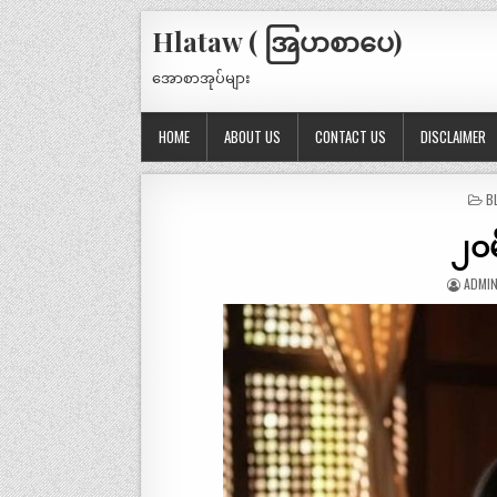
Hlataw ( အြပာစာပေ)
အောစာအုပ်များ
HOME
ABOUT US
CONTACT US
DISCLAIMER
P
B
IN
၂ဝမ
ADMI