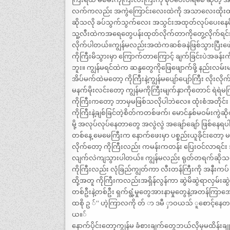
လက်ကလည်း အကွဲကြောင်းလေးထဲကို အသာလေးထိုးထည့်
ဆိုသလို ခပ်သွက်သွက်လေး အသွင်းအထုတ်လုပ်ပေးနေမ
သူ့လီးထဲကအရေတွေပန်းထုတ်လိုက်တာကိုတွေ့လိုက်ရ
လိုက်ပါတယ်။ကျွန်မလည်းအထဲကဆစ်ခနဲဖြစ်သွားပြီးဖေါ်မ
ကိုကြီးမိသွားမှာ ကြောက်တာကြောင့် ချက်ခြင်းပဲအခန်းကိ
ဘူး။ ကျွန်မရင်ထဲက ဆန္ဒတွေကိုဖြေဖျောက်ဖို့ နည်းလမ်းမ
အိပ်မက်ထဲမတော့ ကိုကြီးနဲ့ကျွန်မပျော်ပျော်ကြီး လိ
မနက်မိုးလင်းတော့ ကျွန်မကိုကြီးမျက်နှာကိုတောင် ရဲရဲမက
ကိုကြီးကတော့ ဘာမှမဖြစ်သလိုပါဘဲလေ။ ထုံးစံအတိုင်း 
ကိုကြီးနဲ့ချစ်ခြင်တဲ့စိတ်ကတစ်ဖက်၊ မောင်နှစ်မဝမ်းကွဲ
မို့ အလုပ်လုပ်နေတာတွေ အလွဲလွဲ အချော်ချော် ဖြစ်နေရ
တစ်နေ့ မေမေကြီးက နောက်ဖေးမှာ ပစ္စည်းယူခိုင်းတော့ မနိ
လိုက်တော့ ကိုကြီးလည်း ကမန်းကတန်း ပြေးဝင်လာရင်း အ
လျက်လဲကျသွားပါတယ်။ ကျွန်မလည်း ရုတ်တရက်ဆိုသလိုကို
ကိုကြီးလည်း လုံခြည်ကျွတ်ကာ လီးတန်ကြီးကို အနီးကပ်
ထို့အတူ ကိုကြီးကလည်းအရှိန်လွန်ကာ ဆွဲမိဆွဲရာလှမ်းဆ
တစ်ဦးနဲ့တစ်ဦး ရှက်ရွံ့မှုတွေအားနာမှုတွေနဲ့အတန်ကြာအေ
ထစို ဥ ်“ ဟဲ့ကြာလကို တ် ာ ဒမီ ှာဝယသ် ူစောင့်နေတ
ယ။်
နောက်ပိုင်းတော့ကျွန်မ ခံစားချက်တွေဘယ်လိုမှမထိန်းချုပ