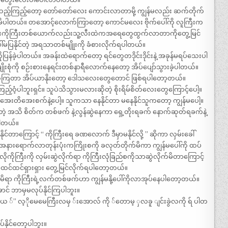
ကြည့်တော့ တော်တော်လေး ကောင်းလာတာမို့ ကျွန်မလည်း ဆက်တိုက်
ိပါတယ်။ တအောင့်လောက်ကြာတော့ ကောင်မလေး ဗိုက်ပေါ်ကို လူကြီးက
င်းကိုကြီးတစ်ယောက်လည်းသူ့လီးထဲကအရေတွေထွက်လာတာကိုတွေ့မြင်
ပြနိုင်တဲ့ အရသာတစ်မျိုုးကို ခံစားလိုက်ရပါတယ်။
ုပြန်ခဲ့ပါတယ်။ အခန်းထဲရောက်တော့ ရင်တွေတဒိုင်းဒိုင်းနဲ့ အခုန်မရပ်သေးပါ
ျိုးစုံကို စဉ်းစားနေရင်းတစ်နာရီလောက်နေတော့ အိပ်ပျော်သွားခဲ့ပါတယ်။
ုးလိုက်ကြတာ အိပ်ယာနိုးတော့ ဒေါသလေးတွေတောင် ဖြစ်ရပါတော့တယ်။
ြည့်ဝံ့ပါဘူးရှင်။ သူပဲသိသွားမလားဆိုတဲ့ စိုးရိမ်စိတ်လေးတွေကြောင့်ပေါ့။
အေးတိအေးစက်နဲ့ပေါ့။ သူကသာ နေနိုင်တာ မနေနိုင်သူကတော့ ကျွန်မပေါ့။
ဆိုတဲ့ အသိ စိတ်က တစ်ဖက် နဲ့လွန်ဆွဲနေကာ ရှေ့တိုးရခက် နောက်ဆုတ်ရခက်နဲ့
ပါတယ်။
ုင်တာကြောင့် “ ကိုကြီးရေ ခဏလောက် ဒီမှာမနိုင်လို့ ” ဆိုကာ လှမ်းခေါ်
နားရောက်လာတုန်းပုံးကကြိုးစကို ခလုတ်တိုက်မိကာ ကျွန်မပေါ်ကို ထပ်
ကြီးကို လှမ်းဆွဲလိုက်ရာ ကိုကြီးလုံခြည်စကိုသာဆွဲလိုက်မိတာကြောင့်
 ထင်ထင်ရှားရှား တွေ့မြင်လိုက်ရပါတော့တယ်။
ွဲမိရာ ကိုကြီးရဲ့လက်တစ်ဖက်ဟာ ကျွန်မနို့ပေါ်ကိုလာအုပ်နေပါတော့တယ်။
ာင် ဘာမှမလုပ်နိုင်ကြပါဘူး။
ယ ်” လ့ိုမေမေကြီးလမှ ်းအောလ် ကို ်တောမ့ ှလခူ ျင်းခွဲလကို ရ် ပါတ
်နိုင်တော့ပါဘူး။