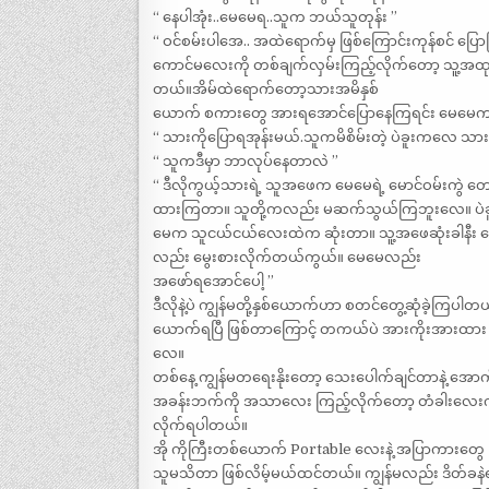
“ နေပါအုံး..မေမေရ..သူက ဘယ်သူတုန်း ”
“ ဝင်စမ်းပါအေ.. အထဲရောက်မှ ဖြစ်ကြောင်းကုန်စင် ပြော
ကောင်မလေးကို တစ်ချက်လှမ်းကြည့်လိုက်တော့ သူ့အထုပ
တယ်။အိမ်ထဲရောက်တော့သားအမိနှစ်
ယောက် စကားတွေ အားရအောင်ပြောနေကြရင်း မေမေ
“ သားကိုပြောရအုန်းမယ်.သူကမိစိမ်းတဲ့ ပဲခူးကလေ သားနဲ
“ သူကဒီမှာ ဘာလုပ်နေတာလဲ ”
“ ဒီလိုကွယ့်သားရဲ့ သူအဖေက မေမေရဲ့ မောင်ဝမ်းကွ
ထားကြတာ။ သူတို့ကလည်း မဆက်သွယ်ကြဘူးလေ။ ပဲခူးဖက
မေက သူငယ်ငယ်လေးထဲက ဆုံးတာ။ သူ့အဖေဆုံးခါနီး 
လည်း မွေးစားလိုက်တယ်ကွယ်။ မေမေလည်း
အဖော်ရအောင်ပေါ့ ”
ဒီလိုနဲ့ပဲ ကျွန်မတို့နှစ်ယောက်ဟာ စတင်တွေ့ဆုံခဲ့ကြပါတယ်။
ယောက်ရပြီ ဖြစ်တာကြောင့် တကယ်ပဲ အားကိုးအားထား ပြ
လေ။
တစ်နေ့ ကျွန်မတရေးနိုးတော့ သေးပေါက်ချင်တာနဲ့ အောက
အခန်းဘက်ကို အသာလေး ကြည့်လိုက်တော့ တံခါးလေးကလည
လိုက်ရပါတယ်။
အို ကိုကြီးတစ်ယောက် Portable လေးနဲ့ အပြာကားတွေ
သူမသိတာ ဖြစ်လိမ့်မယ်ထင်တယ်။ ကျွန်မလည်း ဒိတ်ခနဲရင