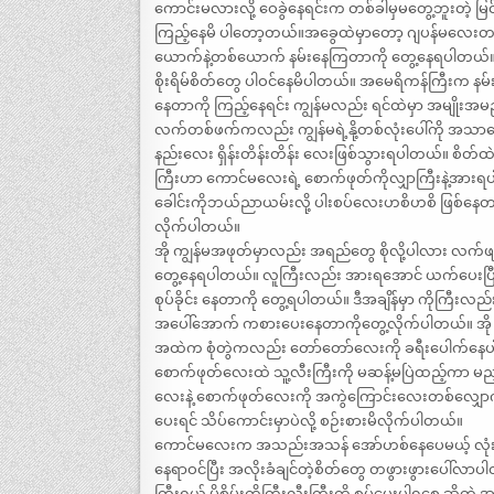
ကောင်းမလားလို့ ဝေခွဲနေရင်းက တစ်ခါမှမတွေ့ဘူးတဲ့ မြင
ကြည့်နေမိ ပါတော့တယ်။အခွေထဲမှာတော့ ဂျပန်မလေးတ
ယောက်နဲ့တစ်ယောက် နမ်းနေကြတာကို တွေ့နေရပါတယ်။ ကျွန
စိုးရိမ်စိတ်တွေ ပါဝင်နေမိပါတယ်။ အမေရိကန်ကြီးက နမ်းနေရ
နေတာကို ကြည့်နေရင်း ကျွန်မလည်း ရင်ထဲမှာ အမျိုး
လက်တစ်ဖက်ကလည်း ကျွန်မရဲ့နို့တစ်လုံးပေါ်ကို အသာလေ
နည်းလေး ရှိန်းတိန်းတိန်း လေးဖြစ်သွားရပါတယ်။ စိတ်ထဲ
ကြီးဟာ ကောင်မလေးရဲ့ စောက်ဖုတ်ကိုလျှာကြီးနဲ့
ခေါင်းကိုဘယ်ညာယမ်းလို့ ပါးစပ်လေးဟစိဟစိ ဖြစ်နေတာက
လိုက်ပါတယ်။
အို ကျွန်မအဖုတ်မှာလည်း အရည်တွေ စိုလို့ပါလား လ
တွေ့နေရပါတယ်။ လူကြီးလည်း အားရအောင် ယက်ပေးပြ
စုပ်ခိုင်း နေတာကို တွေ့ရပါတယ်။ ဒီအချိန်မှာ ကိုကြီးလ
အပေါ်အောက် ကစားပေးနေတာကိုတွေ့လိုက်ပါတယ်။ အို
အထဲက စုံတွဲကလည်း တော်တော်လေးကို ခရီးပေါက်နေပ
စောက်ဖုတ်လေးထဲ သူ့လီးကြီးကို မဆန့်မပြဲထည့်ကာ မညှ
လေးနဲ့ စောက်ဖုတ်လေးကို အကွဲကြောင်းလေးတစ်လျှောက် ပ
ပေးရင် သိပ်ကောင်းမှာပဲလို့ စဉ်းစားမိလိုက်ပါတယ်။
ကောင်မလေးက အသည်းအသန် အော်ဟစ်နေပေမယ့် လုံးဝညှ
နေရာဝင်ပြီး အလိုးခံချင်တဲ့စိတ်တွေ တဖွားဖွားပေါ်လာပ
ကြီးရယ် မိစိမ်းကိုကြီးလီးကြီးကို စုပ်ပေးပါရစေ ဆို