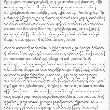
ဒီည ဖူးဖူးကို ဘာမှမကျူးလွန်ပါနဲ့နော် ဖူးဖူး အဆင်သင့်မဖြစ်သေးလို့ပါ ပြီး
တော့ ဖူးဖူးရော ကိုလင်းပါ ညစ်ပတ်နံစော်နေတာပဲလေ နောက် သန့်သန့်
ရှင်းရှင်းဖြစ်အောင် အရင်လုပ်ပြီးမှ အတူနေကြမယ်နော်´´ ကိုလင်း မျက်နှာကြီး
မအီမလည် ဖြစ်သွားသည်။ ဟုတ်တော့ ဟုတ်တယ်လေ။ ဖူးဖူးရဲ့ ဖောင်းအိနေ
တဲ့ တင်နှစ်လုံးကြားထဲက ထောက်ထားရလို့ ငပဲက မတ်နေအောင် ထောင်နေ
တာ အေးလေ ရှိစေ တော့ ရှိစေတော့ မနက်ဖြန်ကျမှ တွေ့မယ်။ ဒါနဲ့ ဖူးဖူးနဲ့
မျက်နှာချင်းဆိုင်ပြီး အိပ်လိုက်သည်။ ဖူးဖူး၏ နှုတ်ခမ်း အိအိလေးကို နမ်း
မိသည်၊ ရင်သားနုနုလေးကို ကိုင်မိသည်။ ဘာမှမပြော။
လက်က အောက်ကို ဆက်ဆင်းမယ် ကြံရင် အတင်းပြန်ဖယ်သည်။ ဒီလိုနဲ့သာ
မိုးစင်စင်လင်းခဲ့ရသည်တည်း။ မနက်လင်းတော့ ထုံးစံအတိုင်း စားဖို့သောက်ဖို့
က အရင်ရှာရသည်။ အုန်းသီးနှင့် အုန်းရည်က ပေါ များလှသည် မှန်
သော်လည်း ဘယ်သူမျှ နေ့စဉ်ရက်ဆက် မစားနိုင်။ အသားလေး ငါးလေး ရလို
ရငြား လိုက်ရှာ ကြရသည်။ ဟော တွေ့ပါပြီ။ မနေ့က ကြည့်ခဲ့သည့် အပြင်က ဂူ
ပေါက်ထဲက ရေကြည်ကြည်ထဲမှာ ကျောက်ပု ဇွန်များ ကူးခတ်နေသည်။
အကောင်သိပ်မကြီးသော်လည်း စားလို့ဝနိုင်သည်။ ထို့ကြောင့် ကိုလင်း သူ့အင်္
ကျ ီ ချွတ်ကာ ပုဇွန်ခပ်သည်။ ပိုက်ကွန်လို မဟုတ်သဖြင့် သိပ်တော့ အဆင်မ
ပြေ။ သို့သော် လေးငါးခါလောက် ကြိုး စားလိုက်လျှင် တစ်ကောင်လောက်
တော့ ရသည်။ ဖူးဖူးကတော့ ပုဇွန်တစ်ကောင်ရတိုင်း ကလေးတစ်ယောက် လို
ခုန်ပေါက်မြူးတူး အားပေးရှာသည်။ နှစ်နာရီလောက် ကြိုးစားပမ်းစား ဖမ်း
လိုက်တော့ ပုဇွန် တော်တော်များ များ ရလိုက်သည်။ ပြန်ထွက်လာရာတွင်