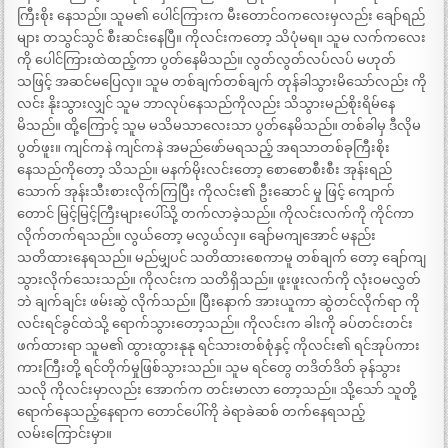
ကြီးစိုး နေသည်။ သူမ၏ ပေါင်ကြားက မီးတောင်ဝကလေးမှလည်း ချော်ရည်
များ တသွင်သွင် စီးဆင်းနေပြီ။ ကိုလင်းကတော့ သိပုံမရ။ သူမ လက်ကလေး
ကို ပေါင်ကြားထဲထည့်ကာ ပွတ်နေမိသည်။ လွတ်လွတ်လပ်လပ် မဟုတ်
သဖြင့် အဆင်မပြေလှ။ သူမ တစ်ချက်တစ်ချက် တုန်ခါသွားမိသော်လည်း ကို
လင်း နိုးသွားလျှင် သူမ ဘာလုပ်နေသည်ကိုလည်း သိသွားမည်စိုးရိမ်နေ
မိသည်။ ထို့ကြောင့် သူမ မသိမသာလေးသာ ပွတ်နေမိသည်။ တစ်ခါမှ ဒီလိုမ
ပွတ်ဖူး။ ကျင်ကနဲ ကျင်ကနဲ အမည်ဖော်မရသည့် အရသာတစ်ခုကြီးစိုး
နေသည်ကိုတော့ သိသည်။ မနက်မိုးလင်းတော့ စောစောစီးစီး အုန်းရည်
သောက် အုန်းသီးစားလိုက်ကြပြီး ကိုလင်း၏ ဦးဆောင် မှု ဖြင့် ကျောက်
တောင် မြင့်မြင့်ကြီးများပေါ်သို့ တက်လာခဲ့သည်။ ကိုလင်းလက်ကို ကိုင်ကာ
လိုက်တက်ရသည်။ လွယ်တော့ မလွယ်လှ။ ချော်မကျအောင် မနည်း
သတိထားနေရသည်။ မည်မျှပင် သတိထားစေကာမူ တစ်ချက် တော့ ချော်ကျ
သွားလိုက်သေးသည်။ ကိုလင်းက သတိရှိသည်။ ဖူးဖူးလက်ကို လုံးဝမလွှတ်
ဘဲ ချက်ချင်း ဖမ်းဆွဲ လိုက်သည်။ ပြီးနောက် အားယူကာ ဆွဲတင်လိုက်ရာ ကို
လင်းရင်ခွင်ထဲသို့ ရောက်သွားတော့သည်။ ကိုလင်းက ခါးကို ခပ်တင်းတင်း
ဖက်ထားရာ သူမ၏ ထွားထွားနုနု ရင်သားတစ်စုံနှင့် ကိုလင်း၏ ရင်အုပ်ကား
ကားကြီးတို့ ရင်တိုက်မှုဖြစ်သွားသည်။ သူမ ရင်တွေ တဒိတ်ဒိတ် ခုန်သွား
သလို ကိုလင်းမှာလည်း အောက်က တင်းမာလာ တော့သည်။ သို့သော် သူတို့
ရောက်နေသည့်နေရာက တောင်ပေါ်ကို ခဲရာခဲဆစ် တက်နေရသည့်
လမ်းကြောင်းမှာ။