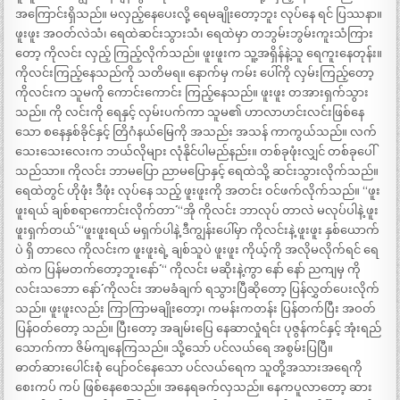
အကြောင်းရှိသည်။ မလှည့်နေပေးလို့ ရေမချိုးတော့ဘူး လုပ်နေ ရင် ပြဿနာ။
ဖူးဖူး အဝတ်လဲသံ၊ ရေထဲဆင်းသွားသံ၊ ရေထဲမှာ တဘွမ်းဘွမ်းကူးသံကြား
တော့ ကိုလင်း လှည့် ကြည့်လိုက်သည်။ ဖူးဖူးက သူ့အရှိန်နဲ့သူ ရေကူးနေတုန်း။
ကိုလင်းကြည့်နေသည်ကို သတိမရ။ နောက်မှ ကမ်း ပေါ်ကို လှမ်းကြည့်တော့
ကိုလင်းက သူမကို ကောင်းကောင်း ကြည့်နေသည်။ ဖူးဖူး တအားရှက်သွား
သည်။ ကို လင်းကို ရေနှင့် လှမ်းပက်ကာ သူမ၏ ဟာလာဟင်းလင်းဖြစ်နေ
သော စနေနှစ်ခိုင်နှင့် တြိဂံနယ်မြေကို အသည်း အသန် ကာကွယ်သည်။ လက်
သေးသေးလေးက ဘယ်လိုများ လုံနိုင်ပါမည်နည်း။ တစ်ခုဖုံးလျှင် တစ်ခုပေါ်
သည်သာ။ ကိုလင်း ဘာမပြော ညာမပြောနှင့် ရေထဲသို့ ဆင်းသွားလိုက်သည်။
ရေထဲတွင် ဟိုဖုံး ဒီဖုံး လုပ်နေ သည့် ဖူးဖူးကို အတင်း ဝင်ဖက်လိုက်သည်။ “ဖူး
ဖူးရယ် ချစ်စရာကောင်းလိုက်တာ´´ “အို ကိုလင်း ဘာလုပ် တာလဲ မလုပ်ပါနဲ့ ဖူး
ဖူးရှက်တယ်´´ “ဖူးဖူးရယ် မရှက်ပါနဲ့ ဒီကျွန်းပေါ်မှာ ကိုလင်းနဲ့ ဖူးဖူး နှစ်ယောက်
ပဲ ရှိ တာလေ ကိုလင်းက ဖူးဖူးရဲ့ ချစ်သူပဲ ဖူးဖူး ကိုယ့်ကို အလိုမလိုက်ရင် ရေ
ထဲက ပြန်မတက်တော့ဘူးနော်´´ “ ကိုလင်း မဆိုးနဲ့ကွာ နော် နော် ညကျမှ ကို
လင်းသဘော နော်´´ ကိုလင်း အာမခံချက် ရသွားပြီဆိုတော့ ပြန်လွှတ်ပေးလိုက်
သည်။ ဖူးဖူးလည်း ကြာကြာမချိုးတော့၊ ကမန်းကတန်း ပြန်တက်ပြီး အဝတ်
ပြန်ဝတ်တော့ သည်။ ပြီးတော့ အချမ်းပြေ နေဆာလှုံရင်း ပုဇွန်ကင်နှင့် အုံးရည်
သောက်ကာ ဇိမ်ကျနေကြသည်။ သို့သော် ပင်လယ်ရေ အစွမ်းပြပြီ။
ဓာတ်ဆားပေါင်းစုံ ပျော်ဝင်နေသော ပင်လယ်ရေက သူတို့အသားအရေကို
စေးကပ် ကပ် ဖြစ်နေစေသည်။ အနေရခက်လှသည်။ နေကပူလာတော့ ဆား