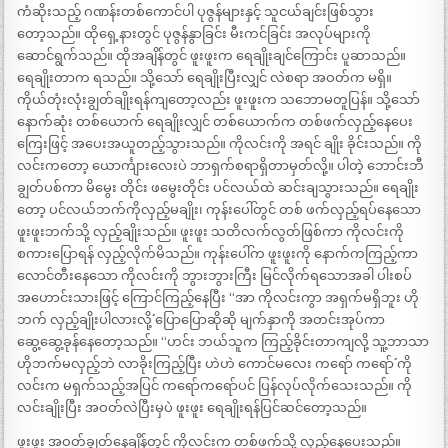
ကံဆိုးသည့် ဂဏန်းတစ်ကောင်ပါ ပုဇွန်များနှင့် သူငယ်ချင်းဖြစ်သွား
တော့သည်။ ထိုရှေ့နားတွင် ပုဇွန်နွာခြင်း မီးကင်ခြင်း အလုပ်များကို
ဆောင်ရွက်သည်။ ထိုအချိန်တွင် ဖူးဖူးက ရေချိုးချင်ကြောင်း ပူဆာသည်။
ရေချိုးတာက ရသည်။ သို့သော် ရေချိုးပြီးလျှင် လဲစရာ အဝတ်က မရှိ။
ကိုယ်တုံးလုံးချွတ်ချိုးရန်ကျတော့လည်း ဖူးဖူးက သဘောမတူပြန်။ သို့သော်
နောက်ဆုံး တစ်ယောက် ရေချိုးလျှင် တစ်ယောက်က တစ်ဖက်လှည့်နေပေး
ကြေးဖြင့် အပေးအယူတည့်သွားသည်။ ကိုလင်းကို အရင် ချိုး ခိုင်းသည်။ ကို
လင်းကတော့ ယောင်္ကျားလေးပဲ ဘာရှက်စရာရှိတာမှတ်လို့။ ပါတဲ့ ဘောင်းဘီ
ချွတ်ပစ်ကာ မိမွေး တိုင်း ဖမွေးတိုင်း ပင်လယ်ထဲ ဆင်းချသွားသည်။ ရေချိုး
တော့ ပင်လယ်ဘက်ကိုလှည့်မချိုး၊ ကုန်းပေါ်တွင် တစ် ဖက်လှည့်ရပ်နေသော
ဖူးဖူးဘက်သို့ လှည့်ချိုးသည်။ ဖူးဖူး သတိလက်လွတ်ဖြစ်ကာ ကိုလင်းကို
စကားပြောရန် လှည့်လိုက်မိသည်။ ကုန်းပေါ်က ဖူးဖူးကို နောက်ကကြည့်ကာ
လောင်တီးနေသော ကိုလင်းကို ဘွားဘွားကြီး မြင်လိုက်ရသောအခါ ပါးစပ်
အဟောင်းသားဖြင့် ကြောင်ကြည့်နေပြီး “အာ ကိုလင်းကွာ အရှက်မရှိဘူး ဟို
ဘက် လှည့်ချိုးပါလားလို့´´ ပြောပြောဆိုဆို မျက်နှာကို အတင်းအုပ်ကာ
ဆွေ့ဆွေ့ခုန်နေတော့သည်။ “ဟင်း ဘယ်သူက ကြည့်ခိုင်းတာကျလို့ သူ့ဘာသာ
ဟိုဘက်မလှည့်ဘဲ လာခိုးကြည့်ပြီး ဟဲဟဲ ကောင်မလေး ကရော် ကရော်´´ ကို
လင်းက မရှက်သည့်အပြင် ကရော်ကရော်ပင် ပြန်လုပ်လိုက်သေးသည်။ ကို
လင်းချိုးပြီး အဝတ်လဲပြီးမှပဲ ဖူးဖူး ရေချိုးရန်ပြင်ဆင်တော့သည်။
ဖူးဖူး အဝတ်ချွတ်နေချိန်တွင် ကိုလင်းက တစ်ဖက်သို့ လှည့်နေပေးသည်။