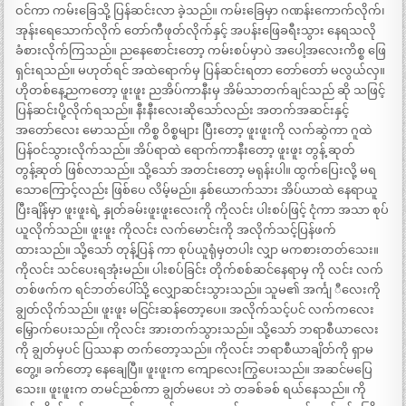
ဝင်ကာ ကမ်းခြေသို့ ပြန်ဆင်းလာ ခဲ့သည်။ ကမ်းခြေမှာ ဂဏန်းကောက်လိုက်၊
အုန်းရေသောက်လိုက် တော်ကီဖုတ်လိုက်နှင့် အပန်းဖြေခရီးသွား နေရသလို
ခံစားလိုက်ကြသည်။ ညနေစောင်းတော့ ကမ်းစပ်မှာပဲ အပေါ့အလေးကိစ္စ ဖြေ
ရှင်းရသည်။ မဟုတ်ရင် အထဲရောက်မှ ပြန်ဆင်းရတာ တော်တော် မလွယ်လှ။
ဟိုတစ်နေ့ညကတော့ ဖူးဖူး ညအိပ်ကာနီးမှ အိမ်သာတက်ချင်သည် ဆို သဖြင့်
ပြန်ဆင်းပို့လိုက်ရသည်။ နီးနီးလေးဆိုသော်လည်း အတက်အဆင်းနှင့်
အတော်လေး မောသည်။ ကိစ္စ ဝိစ္စများ ပြီးတော့ ဖူးဖူးကို လက်ဆွဲကာ ဂူထဲ
ပြန်ဝင်သွားလိုက်သည်။ အိပ်ရာထဲ ရောက်ကာနီးတော့ ဖူးဖူး တွန့် ဆုတ်
တွန့်ဆုတ် ဖြစ်လာသည်။ သို့သော် အတင်းတော့ မရုန်းပါ။ ထွက်ပြေးလို့ မရ
သောကြောင့်လည်း ဖြစ်ပေ လိမ့်မည်။ နှစ်ယောက်သား အိပ်ယာထဲ နေရာယူ
ပြီးချိန်မှာ ဖူးဖူးရဲ့ နှုတ်ခမ်းဖူးဖူးလေးကို ကိုလင်း ပါးစပ်ဖြင့် ငုံကာ အသာ စုပ်
ယူလိုက်သည်။ ဖူးဖူး ကိုလင်း လက်မောင်းကို အလိုက်သင့်ပြန်ဖက်
ထားသည်။ သို့သော် တုန့်ပြန် ကာ စုပ်ယူရုံမှတပါး လျှာ မကစားတတ်သေး။
ကိုလင်း သင်ပေးရအုံးမည်။ ပါးစပ်ခြင်း တိုက်စစ်ဆင်နေရာမှ ကို လင်း လက်
တစ်ဖက်က ရင်ဘတ်ပေါ်သို့ လျှောဆင်းသွားသည်။ သူမ၏ အင်္ကျ ီလေးကို
ချွတ်လိုက်သည်။ ဖူးဖူး မငြင်းဆန်တော့ပေ။ အလိုက်သင့်ပင် လက်ကလေး
မြှောက်ပေးသည်။ ကိုလင်း အားတက်သွားသည်။ သို့သော် ဘရာစီယာလေး
ကို ချွတ်မှပင် ပြဿနာ တက်တော့သည်။ ကိုလင်း ဘရာစီယာချိတ်ကို ရှာမ
တွေ့။ ခက်တော့ နေချေပြီ။ ဖူးဖူးက ကျောလေးကြွပေးသည်။ အဆင်မပြေ
သေး။ ဖူးဖူးက တမင်ညစ်ကာ ချွတ်မပေး ဘဲ တခစ်ခစ် ရယ်နေသည်။ ကို