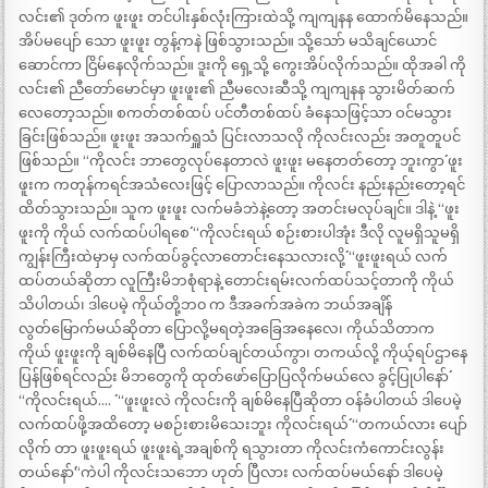
လင်း၏ ဒုတ်က ဖူးဖူး တင်ပါးနှစ်လုံးကြားထဲသို့ ကျကျနန ထောက်မိနေသည်။
အိပ်မပျော် သော ဖူးဖူး တွန့်ကနဲ ဖြစ်သွားသည်။ သို့သော် မသိချင်ယောင်
ဆောင်ကာ ငြိမ်နေလိုက်သည်။ ဒူးကို ရှေ့သို့ ကွေးအိပ်လိုက်သည်။ ထိုအခါ ကို
လင်း၏ ညီတော်မောင်မှာ ဖူးဖူး၏ ညီမလေးဆီသို့ ကျကျနန သွားမိတ်ဆက်
လေတော့သည်။ စကတ်တစ်ထပ် ပင်တီတစ်ထပ် ခံနေသဖြင့်သာ ဝင်မသွား
ခြင်းဖြစ်သည်။ ဖူးဖူး အသက်ရှူသံ ပြင်းလာသလို ကိုလင်းလည်း အတူတူပင်
ဖြစ်သည်။ “ကိုလင်း ဘာတွေလုပ်နေတာလဲ ဖူးဖူး မနေတတ်တော့ ဘူးကွာ´´ ဖူး
ဖူးက ကတုန်ကရင်အသံလေးဖြင့် ပြောလာသည်။ ကိုလင်း နည်းနည်းတော့ရင်
ထိတ်သွားသည်။ သူက ဖူးဖူး လက်မခံဘဲနဲ့တော့ အတင်းမလုပ်ချင်။ ဒါနဲ့ “ဖူး
ဖူးကို ကိုယ် လက်ထပ်ပါရစေ´´ “ကိုလင်းရယ် စဉ်းစားပါအုံး ဒီလို လူမရှိသူမရှိ
ကျွန်းကြီးထဲမှာမှ လက်ထပ်ခွင့်လာတောင်းနေသလားလို့´´ “ဖူးဖူးရယ် လက်
ထပ်တယ်ဆိုတာ လူကြီးမိဘစုံရာနဲ့ တောင်းရမ်းလက်ထပ်သင့်တာကို ကိုယ်
သိပါတယ်၊ ဒါပေမဲ့ ကိုယ်တို့ဘ၀ က ဒီအခက်အခဲက ဘယ်အချိန်
လွတ်မြောက်မယ်ဆိုတာ ပြောလို့မရတဲ့အခြေအနေလေ၊ ကိုယ်သိတာက
ကိုယ် ဖူးဖူးကို ချစ်မိနေပြီ လက်ထပ်ချင်တယ်ကွာ၊ တကယ်လို့ ကိုယ့်ရပ်ဌာနေ
ပြန်ဖြစ်ရင်လည်း မိဘတွေကို ထုတ်ဖော်ပြောပြလိုက်မယ်လေ ခွင့်ပြုပါနော်´´
“ကိုလင်းရယ်…. ´´ “ဖူးဖူးလဲ ကိုလင်းကို ချစ်မိနေပြီဆိုတာ ဝန်ခံပါတယ် ဒါပေမဲ့
လက်ထပ်ဖို့အထိတော့ မစဉ်းစားမိသေးဘူး ကိုလင်းရယ်´´ “တကယ်လား ပျော်
လိုက် တာ ဖူးဖူးရယ် ဖူးဖူးရဲ့အချစ်ကို ရသွားတာ ကိုလင်းကံကောင်းလွန်း
တယ်နော်´´“ကဲပါ ကိုလင်းသဘော ဟုတ် ပြီလား လက်ထပ်မယ်နော် ဒါပေမဲ့