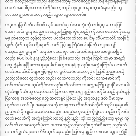
လင်း စိတ်ညစ်သွားသည်။ နောက်တော့မှ လက်လျှော့လေဟန် ချွတ်ရန်မကြိုး
စားဘဲ အပေါ်မှသာ အုတ်ကိုင်တော့သည်။ ဖူးဖူး သနားသွားပုံရသည်။ သူ့
ဘာသာ ချွတ်ပေးတော့လည်း လွယ် လွယ်လေးပဲ။
အခုအချိန်ထိ ကိုလင်း၏ လုပ်ဆောင်ချက်အားလုံးကို တစ်ခုမှ မတားမြစ်
သေး။ အင်း ဖူးဖူးလည်း အတွေ့အကြုံများပုံရသည်။ ကိုလင်း စကတ်ကိုတော့
မချွတ်တော့ဘဲ လှန်လိုက်ကာ ပင်တီလေးကိုသာ ပေါင်မှ လိပ်ကာလိပ်ကာဖြင့်
ချွတ်လိုက်သည်။ ထို့နောက် လက်ဖြင့် ရွှေကြိဂံနယ်မြေကို ကျူးကျော်
တော့သည်။ ဖူးဖူး၏ အဖုတ်ကလေးမှာ ဖောင်းတင်းနေကာ အမွှေးအမြှင်
လည်း ခပ်ပါးပါး နူးနူးညံ့ညံ့လေး ဖြစ်နေသည်။ အကွဲကြောင်းထဲမှာ အရည်
တွေ ရွှဲနစ်နေပြီကော။ ဖူးဖူး စိတ်တွေထနေပုံရသည်။ အကွဲကြောင်း လေးကို
လက်ခလယ်ထိပ်ဖျားဖြင့် စုန်ကာ ပွတ်သပ်ပေးတော့မှ ကြောင်ညည်းသလို
ညည်းသံလေး ထွက်လာ သည်။ လက်ကလည်း ကိုလင်း လက်မောင်းကို
တင်းတင်းလေး ဆုပ်ကိုင်လာသည်။ ကိုလင်းက အတွေ့အကြုံ များပြီးသားပါ။
လိုက်ဖျက်ဆီးသူ မဟုတ်သော်ငြား ထားဖူးသမျှ ရည်းစားတိုင်းသည် နယ်လွန်
ပြီးကာမှ အသစ်တွေ့ရမည့် ဇာတာရှင်ဖြစ်သဖြင့် အဖုတ်နှင့် ဒုတ် စိမ်းသူမ
ဟုတ်ပေ။ ထပ်ပြီး အစေ့လေးကို ရှာဖွေကာ ထိုးစစ်ဆင်လိုက်သည်။ ဖူးဖူး၏
ညည်းသံ ပိုကျယ်လောင်လာသည်။ အရည်တွေလည်း ပိုရွှဲလာသည်။ ကိုလင်း
လက်ခလယ်ကို အကွဲကြောင်းထဲသို့ နည်းနည်း ထိုးထည့်ကြည့်တော့ ဖူးဖူး ကို
လင်းကို တအားကုတ်ဖဲ့ကာ အသားကုန်ညည်းသည်။ ဂူထဲဆိုတော့ ညည်းသံ
အသက်ရှူသံများက ဟိန်းထွက်နေသည်။ ကြပ်လှချည်လား။ အတွေ့အကြုံရှိ