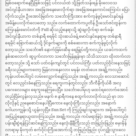
မြစ်ဝရောက်နေပြီဖြစ်သဖြင့် ပင်လယ်ထဲ သို့ဖြတ်သန်းရန် မိုးလေဝသ
အင်ဂျင်နီယာအား အခြေအနေမေးလိုက်ရာ အခြေအနေကောင်းကြောင်း ပြော
လိုက်သည်။ ဦးအောင်မြတ်က သင်္ဘောကြီးအား စက်ကုန်ဖွင့်မောင်းနှင်ရန်
အမိန့်ပေးလိုက်လေတော့ သည်။ လက်ထောက်ကပ္ပတိန် ဦးသော်ဇင်ထွန်းက
ကြေးနန်းမောင်းတံကို Full ဆိုသည့်နေရာသို့ ဆွဲချလိုက်ရာ စက်ခန်း
အင်ဂျင်နီယာက တစ်နာရီ ရေမိုင် သုံးဆယ်ခန့် မောင်းနှင်နေရာမှ တစ်နာရီ
ရေမိုင် ခြောက်ဆယ်သို့ ဒိုင်ခွက်များကို စစ်ဆေးကာ စက်ကုန်ဖွင့်လိုက်
တော့သည်။ သင်္ဘော၏ နောက်ခြမ်းဆီမှ ရေမြှုပ်တို့ကလည်း ယခင်ကထက်
နှစ်ဆလောက် ဆူပွက်လာကာ သင်္ဘောမြန်နှုန်းမှာ သိသိသာသာ ထိုးတက်လာ
တော့သည်။ သို့ သော် ပတ်ဝန်းကျင်တွင် ပင်လယ်ကြီး ပတ်လည်ဝိုင်းနေသဖြင့်
ခရီးသည်များကတော့ မြန်လားနှေးလား မမှန်း တတ်ပေ။ အချို့ကလည်း
ကုန်းပတ်ပေါ်တွင် လမ်းလျှောက်နေကြသည်။ အချို့ကလည်း လေသာဆောင်
တွင် လေညှင်းခံနေကြသည်။ ရေကူးကန်တွင်လည်း ဘီကီနီကိုယ်စီ အလှ
ပဂေးလေးများ ရေကူးနေကြပေပြီ။ သင်္ဘောပေါ်မှဟု မထင်ရလောက်အောင်
တည်ငြိမ်လွန်းလှသည်။ မနက် ၈ နာရီကနေ စထွက်လာလိုက်သည် မှာ ဘာ
လိုလိုနှင့် ညနေစောင်းနေပါပြီကော။ နေလုံးကြီးသည်လည်း အနောက်
ဂေါယာကျွန်းသို့ ယွန်းလုပြီ။ Sun Set ကို ကြည့်ချင်သူများက အမိုးပေါ်တွင်
အပြည့်နေရာယူထားကြသည်။ အချို့ကလည်း ကင်မရာဖြင့်၊ အချို့ကလည်း
ပန်းချီဆွဲရန်ပြင်ဆင်နေကြသည်။ နေလုံးနီနီကြီးသည် တဖြည်းဖြည်း မှေးမှိန်
လာရာမှ မိုးကုတ် စက်ဝိုင်းကြီးအောက်သို့ တဖြည်းဖြည်း ငုပ်လျှိုးသွားလေ