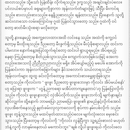
ထလာသည်။ သို့သော် ပြန်ထိန်း လိုက်ရသည်။ ဒုက္ခသည် အချင်းချင်းပဲလေ။
ပင်လယ်စပ်မှာပင် ခရုများကိုခွာကာ အုန်းလက်တံများဖြင့် သီပြီး မီးကင်ရ
သည်။ စားလည်းစားသည်။ နေ့ဖို့ညစာလည်း ချန်ထားသည်။ ပြီးနောက် သူတို့
ဆင်းလာသော လမ်းကြောင်းမှ ဂူထဲ ပြန်ဝင်သွားတော့ သည်။ ဂူထဲကို ဝင်
တော့ ဓာတ်မီးသုံးစရာ မလိုတော့။
သူတို့ နားနေမည့် အကွေ့လေးထားအထိ လင်းနေ သည်။ အထဲကို ကွေ့ဝင်
တော့မှ မီးထိုးရသည်။ ဒီညတော့ မီးခွက်ရှိသည်ပဲ။ မီးပုံဖိုစရာလည်း ထင်းက
ပါမလာ။ နောက်နေ့အပြင်ထွက်ရင်တော့ ထင်းပါ ရှာယူရမည်။ အိပ်ရမည့်
နေရာ ကြည့်တော့မှ စိတ်ညစ်သွားသည်။ ကျောက်သားဖြစ်သဖြင့် အေးက
လည်းအေးသလို ညီညီညာညာလည်း မရှိ။ အိပ်ပျော်မည့်ပုံ မပေါ်။ အောက်ကို
ပြန်ဆင်းကာ အုန်းလက်ခြောက်များ နိုင်သလောက် သယ်လာရသည်။
အုန်းလက်များ ထူထူ ခင်းလိုက်တော့မှ အကောင်းစားမွှေ့ရာဖြစ်သွား
တော့သည်။ ကိုလင်းက “ ဖူးဖူး ဒီညတော့ ဖူးဖူးဘေးမှာ ကိုလင်း အိပ်မယ်နော်´´
ဟု ပြောရာ ဖူးဖူးက “ ဟွန့် ညကရော မအိပ်တာကျနေတာပဲ´´ ဟု ပြန်ပြောလိုက်
သည်။ ကိုလင်း ဖူးဖူးနားတွင် လှဲအိပ်လိုက်သည်။ ဖူးဖူးဘက်သို့ မျက်နှာချင်း
ဆိုင်လျှက်။ ထို့နောက် ဘာမပြော ညာမပြော ဖူးဖူး၏ နာမည်နှင့်လိုက်အောင်
လှပအိစက်နေသည့် နှုတ်ခမ်းလှလှကလေးကို စုပ်ကာ နမ်းပစ်လိုက် သည်။
ဖူးဖူး တွန့်သွားသည်။ မထင်မှတ်ထားသည်ပဲလေ။ မျက်လုံးလေး မှေးစင်း
သွားသည်။ ပြီးတော့မှ ကိုလင်းကို “ကိုလင်း လွန်ပြီကွာ သူ့ရည်းစားလဲ မဟုတ်
ဘဲနဲ့ လူကို လာနမ်းနေတယ် မကောင်းဘူး´´ “ချစ် လို့ပါ ဖူးဖူးရယ် ကိုလင်းလေ