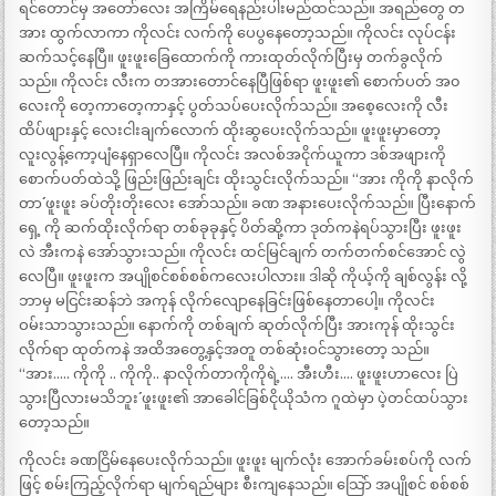
ရင်တောင်မှ အတော်လေး အကြိမ်ရေနည်းပါးမည်ထင်သည်။ အရည်တွေ တ
အား ထွက်လာကာ ကိုလင်း လက်ကို ပေပွနေတော့သည်။ ကိုလင်း လုပ်ငန်း
ဆက်သင့်နေပြီ။ ဖူးဖူးခြေထောက်ကို ကားထုတ်လိုက်ပြီးမှ တက်ခွလိုက်
သည်။ ကိုလင်း လီးက တအားတောင်နေပြီဖြစ်ရာ ဖူးဖူး၏ စောက်ပတ် အ၀
လေးကို တေ့ကာတေ့ကာနှင့် ပွတ်သပ်ပေးလိုက်သည်။ အစေ့လေးကို လီး
ထိပ်ဖျားနှင့် လေးငါးချက်လောက် ထိုးဆွပေးလိုက်သည်။ ဖူးဖူးမှာတော့
လူးလွန့်ကော့ပျံနေရှာလေပြီ။ ကိုလင်း အလစ်အငိုက်ယူကာ ဒစ်အဖျားကို
စောက်ပတ်ထဲသို့ ဖြည်းဖြည်းချင်း ထိုးသွင်းလိုက်သည်။ “အား ကိုကို နာလိုက်
တာ´´ ဖူးဖူး ခပ်တိုးတိုးလေး အော်သည်။ ခဏ အနားပေးလိုက်သည်။ ပြီးနောက်
ရှေ့ ကို ဆက်ထိုးလိုက်ရာ တစ်ခုခုနှင့် ပိတ်ဆို့ကာ ဒုတ်ကနဲရပ်သွားပြီး ဖူးဖူး
လဲ အီးကနဲ အော်သွားသည်။ ကိုလင်း ထင်မြင်ချက် တက်တက်စင်အောင် လွဲ
လေပြီ။ ဖူးဖူးက အပျိုစင်စစ်စစ်ကလေးပါလား။ ဒါဆို ကိုယ့်ကို ချစ်လွန်း လို့
ဘာမှ မငြင်းဆန်ဘဲ အကုန် လိုက်လျောနေခြင်းဖြစ်နေတာပေါ့။ ကိုလင်း
ဝမ်းသာသွားသည်။ နောက်ကို တစ်ချက် ဆုတ်လိုက်ပြီး အားကုန် ထိုးသွင်း
လိုက်ရာ ထုတ်ကနဲ အထိအတွေ့နှင့်အတူ တစ်ဆုံးဝင်သွားတော့ သည်။
“အား….. ကိုကို .. ကိုကို.. နာလိုက်တာကိုကိုရဲ့…. အီးဟီး…. ဖူးဖူးဟာလေး ပြဲ
သွားပြီလားမသိဘူး´´ ဖူးဖူး၏ အာခေါင်ခြစ်ငိုယိုသံက ဂူထဲမှာ ပဲ့တင်ထပ်သွား
တော့သည်။
ကိုလင်း ခဏငြိမ်နေပေးလိုက်သည်။ ဖူးဖူး မျက်လုံး အောက်ခမ်းစပ်ကို လက်
ဖြင့် စမ်းကြည့်လိုက်ရာ မျက်ရည်များ စီးကျနေသည်။ သြော် အပျိုစင် စစ်စစ်