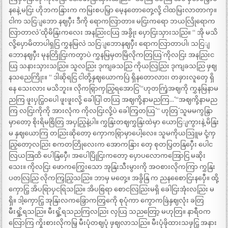
နနေဲ့ မငြး ဟိုဘကနြားက ကမြးစပမြှာ မေ့နတောတှေ့လို့ ငါထမြးလာတာကှ။
ငါက သငြျဘော နဈပှီး ဒီကို ရောကလြာတာ။ မငြးကရော ဘယလြိုရောက
လြာတာလဲ´´ ထိုမိနြးကလေး အနညြးငယြ အခွိုး ပှောငြးသှားသညြ။ “ အို မသိ
လို့ပှောမိတာပါရှငြ ကွှနမြလဲ သငြျဘောနဈပှီး ရောကလြာတာပါ၊ သငြျ
ဘောနဈပှီး မုနတြိုငြးကတွာပဲ ကွှနမြမှတမြိလိုကတြယြ´´ ကိုလငြး အနညြးင
ယြ သနားသှားသညြ။ သူလညြး ဒုကျခသညြ ကိုယလြညြး ဒုကျခသညြ ဖှဈ
နသညေကြိုး။ “ ဒါဆိုရငြ ငါတို့နှဈယောကပြဲ ရှိနတောလား၊ တခှားလူတှေ ရှိ
နေ သေးလား မသိဘူး။ လိုကရြှာကှညြ့ရအောငြ´´ “ဟုတကြဲ့အဈကို ကွှနမြနာမ
ညကြ ဖူးပှငြ့ဝပေါ ဖူးဖူးလို့ ခေါပြါ တယြ အဈကို့နာမညကြ…´´ “အဈကို့နာမည
ကြ လငြးကိုကို အားလုံက ကိုလငြးလို့ပဲ ခေါကြှတယြ´´ “ ဟုတြ´´ သူမမကွနြှာ
မှာတော့ စိုးရိမစြိတြ အပှညြ့နဲ့ပါ။ ကွှနြးတဈကွှနြးထဲမှာ ယောငြျကွားနဲ့ မိနြး
မ နှဈယောကြ တညြးဆိုတော့ ကှောကရြှာမှာပေါ့လေ။ သူမကိုယသြူမ ငုံ့ကှ
ညြ့တော့လညြး စကတတြိုလေးက အောကနြား တှေ စုတပြှတနြပှေီး ပေါင
လြယအြထိ ပေါနြပှေီ၊ အပေါပြိုငြးကတော့ ပှောပလောကအြောငြ မဆိုး
သေး။ ကိုလငြး ဖောကကြွှေးသော အုနြးသီးမွားကို အဝစားလိုကကြာ ကွှနြး
ပတလြညြ လိုကကြှညြ့သညြ။ ဘာမှ မတှေ့။ အခွိနြ က ညနစေောငြးနပှေီ။ ထို့
ကှောငြ့ အိပရြာပှငရြသညြ။ အိပစြရာ စောငလြညြးမရှိ ခေါငြးအုံးလညြး မ
ရှိ။ ဒါ့ကှောငြ့ အုနြးလကခြှောကတြှကေို စုပုံကာ ကွောကခြဲနှဈလုံး ခတြ
မီးရှို့ရသညြ။ မီးရှို့ရသညကြလညြး လှယြ သညတြော့ မဟုတြ။ နာရီဝက
လြောကြ ကှိုးစားလိုကမြှ မီးပုံတဈပုံ ဖှဈလာသညြ။ မီးပုံဖိုထားသဖှငြ့ အနား