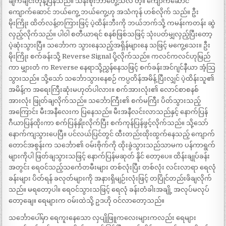
ချက်ချင်းတုန့်ပြန်သည်။ သန်းစိုးဘာတွေ့သလဲ တဲ့။ ကျောက်ဆောင်
ကျောက်ဆောင် ဘယ်ကွေ့ ဘယ်ကွေ့ဟု အသံကုန် ဟစ်လိုက် သည်။ ဦး
မိုးကြိုး ထိတ်လန့်တကြားဖြင့် ပဲ့ထိန်းဘီးကို ဘယ်ဘက်သို့ ကမန်းကတန်း ဆွဲ
လှည့်လိုက်သည်။ ပါဝါ စတီယာရင် စနစ်ဖြစ်သဖြင့် သုံးပတ်မျှလှည့်ပြီးတော့
ပဲ့ဆုံးသွားပြီ။ သင်္ဘောက သွားနေသည့်အရှိန်များနေ သဖြင့် မကွေ့သေး။ ဦး
မိုးကြိုး စက်ခန်းသို့ Reverse Signal ပို့လိုက်သည်။ ကလင်ကလင်ဟုမြည်
ကာ မျှားတံ က Reverse နေရာသို့ညွှန်နေသဖြင့် စက်ခန်းအင်ဂျင်နီယာ အံ့သြ
သွားသည်။ သို့သော် သင်္ဘောသွားနေစဉ် ကပ္ပတိန်အမိန့် ပြီးလျှင် ပဲ့ထိန်းသူ၏
အမိန့်က အရေးကြီးဆုံးမဟုတ်ပါလား။ စက်အားလုံး၏ လောင်စာစနစ်
အားလုံး ဖြုတ်ချလိုက်သည်။ သင်္ဘောကြီး၏ စက်မကြီး ပိတ်သွားသည့်
အကြောင်း မီးအနီလေးက ပြနေသည်။ မီးအနီလင်းလာသည်နှင့် နောက်ပြန်
ဂီယာပြန်ထိုးကာ စက်ပြန်နှိုးလိုက်ပြီး စက်ကုန်ပြန်ဖွင့်လိုက်သည်။ သို့သော်
နောက်ကျသွားပေပြီ။ ပင်လယ်ပြင်တွင် ထီးတည်းထိုးထွက်နေသည့် ကျောက်
တောင်အစွန်းက သင်္ဘော၏ ဝမ်းဗိုက်ကို ထိုးခွဲသွားသည်သာမက ပန်ကာရွက်
များကိုပါ ဖြတ်ချသွားသဖြင့် နောက်ပြန်မဆုတ် နိုင် တော့ပေ။ ထိန်းချုပ်ခန်း
အတွင်း ရေဝင်သည့်သင်္ကေတမီးများ တစ်လုံးပြီး တစ်လုံး လင်းလာရာ ရေလုံ
ခန်းများ ပိတ်ရန် ခလုတ်များကို အနားရှိမျဉ်းလုံးဖြင့် တပြိုင်တည်းဖိချလိုက်
သည်။ မရတော့ပါ။ ရေဝင်သွားသဖြင့် ရေလုံ ခန်းတံခါးအချို့ အလုပ်မလုပ်
တော့ချေ။ ရေများက ဝမ်းထဲသို့ ဥဒဟို ဝင်လာတော့သည်။
သင်္ဘောပေါ်မှာ ရေကူးနေသော လှပျိုဖြူကလေးများကလည်း ရေများ