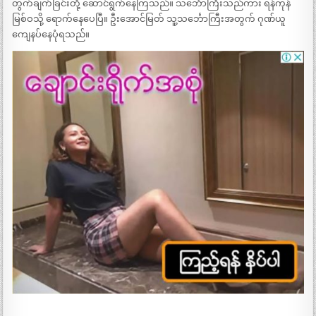
တွက်ချက်ခြင်းတို့ ဆောင်ရွက်နေကြသည်။ သင်္ဘောကြီးသည်ကား ရန်ကုန်
မြစ်ဝသို့ ရောက်နေပေပြီ။ ဦးအောင်မြတ် သူ့သင်္ဘောကြီးအတွက် ဂုဏ်ယူ
ကျေနပ်နေပုံရသည်။