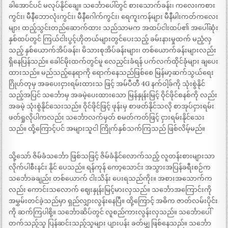
ခါအောင်ပင် မလုပ်နိုင်ချေ။ သင်္ဘောပေါ်တွင် စားသောက်ခန်း၊ ကလေးကစား
ကွင်း၊ မီနီဘောလုံးကွင်း၊ မီနီဂေါက်ကွင်း၊ ရေကူးကန်များ မီနီမါးကတ်ကလေး
များ ထည့်သွင်းတည်ဆောက်ထား သည်သာမက အထပ်ငါးထပ်၏ အပေါ်ဆုံး
နှစ်ထပ်တွင် ကြယ်ငါးပွင့်ဟိုတယ်များတွင်ပေးသည့် ခမ်းနားမှုထက် မညံ့လှ
သည့် နှစ်ယောက်အိပ်ခန်း၊ မိသားစုအိပ်ခန်းများ၊ တစ်ယောက်ခန်းများလည်း
ရှိနေပြန်သည်။ ခေါင်မိုးထက်တွင်မူ လေညှင်းခံရန် ပက်လက်ထိုင်ခုံများ ချပေး
ထားသည်။ မည်သည့်နေရာကို ရောက်နေသည်ဖြစ်စေ မြန်မာ့ဆက်သွယ်ရေး
ဂြိုဟ်တုမှ အခပေးငှားရမ်းထားသ ဖြင့် အမ်ပီတီ 4G နက်ဝါ့ခ်ကို သုံးစွဲနိုင်
သည့်အပြင် သင်္ဘောမှ အခမဲ့ပေးထားသော မြန်နှုန်းမြင့် ဝိုင်ဖိုင်စနစ်ကို လည်း
အခမဲ့ သုံးစွဲနိုင်သေးသည်။ ဝိုင်ဖိုင်ဖြင့် ဖုန်းမှ စာဖတ်နိုင်သလို စာအုပ်ငှားရမ်း
ဖတ်ရှုလိုပါကလည်း သင်္ဘောလက်မှတ် စမတ်ကတ်ဖြင့် ငှားရမ်းနိုင်သေး
သည်။ ထို့ကြောင့်ပင် အများသူငါ ကြိုက်နှစ်သက်ကြသည် ဖြစ်လိမ့်မည်။
သို့သော် ဇိမ်ခံသင်္ဘော ဖြစ်သဖြင့် ဇိမ်ခံနိုင်လောက်သည့် လူတန်းစားများသာ
လိုက်ပါစီးနင်း နိုင် ပေသည်။ ရန်ကုန် ကော့သောင်း အသွားအပြန်ခရီးစဉ်က
သင်္ဘောခချည်း တစ်ယောက် ငါးသိန်း ပေးရသည်ကိုး။ အစားအသောက်က
လည်း ကောင်းသလောက် ဈေးနှုန်းမြင့်မားလှသည်။ သင်္ဘောအကြောင်းကို
အမွှမ်းတင်ခဲ့သည်မှာ ရှည်လျှားလွန်းနေပြီ။ ထို့ကြောင့် အဓိက ဇာတ်လမ်းပိုင်း
ကို ဆက်ကြပါစို့။ သင်္ဘောဆိပ်တွင် လူစည်ကားလွန်းလှသည်။ သင်္ဘောပေါ်
တက်သည့်သူ ပြန်ဆင်းသည့်သူများ ပျားပန်း ခတ်မျှ ဖြစ်နေသည်။ သင်္ဘော