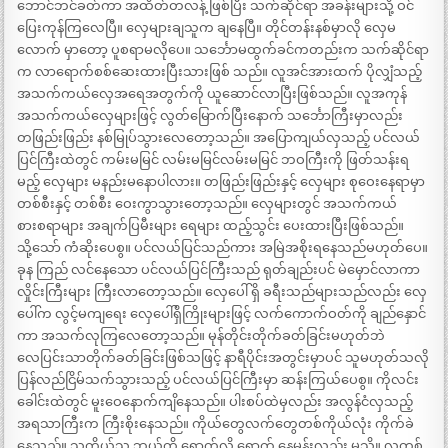
ဘောင်ဘင်ခတ်ကာ အထိတ်တလန့် ဖြစ်ပြီး သက်ဆိုင်ရာ အခန်းများသို့ ဝင်
ပြေးကုန်ကြလေပြီ။ လှေများချသူက ချနေပြီ။ တိုင်တန်းနစ်မှာလို လှေမ
လောက် မှာတော့ ပူစရာမလိုပေ။ သင်္ဘောမထွက်ခင်ကတည်းက သက်ဆိုင်ရာ
က လာရောက်စစ်ဆေးထားပြီးသားဖြစ် သည်။ လူအင်အားထက် ပိုလျှံသည့်
အသက်ကယ်လှေအရေအတွက်ကို ယူဆောင်လာပြီးဖြစ်သည်။ လူအကုန်
အသက်ကယ်လှေများဖြင့် လွတ်မြောက်ပြီးနောက် သင်္ဘောကြီးမှာလည်း
တဖြည်းဖြည်း နစ်မြုပ်သွားလေတော့သည်။ အပြောကျယ်လှသည့် ပင်လယ်
ပြင်ကြီးထဲတွင် ကမ်းမမြင် လမ်းမမြင်လမ်းမမြင် ဘဝကြီးကို ဖြတ်သန်းရ
မည့် လှေများ မနည်းမနောပါလား။ တဖြည်းဖြည်းနှင့် လှေများ စုဝေးနေရာမှာ
တစ်စီးနှင့် တစ်စီး ဝေးကွာသွားတော့သည်။ လှေများတွင် အသက်ကယ်
စားစရာများ အချက်ပြမီးများ ရေများ ထည့်သွင်း ပေးထားပြီးဖြစ်သည်။
သို့သော် ကံဆိုးပေစွ။ ပင်လယ်ပြင်သည်ကား အမြဲအစိုးရနေသည်မဟုတ်ပေ။
ခုန ကြည် လင်နေသော ပင်လယ်ပြင်ကြီးသည် ရုတ်ချည်းပင် မဲမှောင်လာကာ
လှိုင်းကြီးများ ကြီးလာတော့သည်။ လှေပေါ် ရှိ ခရီးသည်များသည်လည်း လှေ
ပေါ်က လွင့်မကျရေး လှေပေါ်ရှိကြိုးများဖြင့် လက်ကောက်ဝတ်ကို ချည်နှောင်
ကာ အသက်လုကြလေတော့သည်။ မုန်တိုင်းတိုက်ခတ်ခြင်းမဟုတ်ဘဲ
လေပြင်းသာတိုက်ခတ်ခြင်းဖြစ်သဖြင့် နာရီပိုင်းအတွင်းမှာပင် သူမဟုတ်သလို
ပြန်လည်ငြိမ်သက်သွားသည့် ပင်လယ်ပြင်ကြီးမှာ ဆန်းကြယ်ပေစွ။ ကိုလင်း
ခေါင်းထဲတွင် မူးဝေနောက်ကျိနေသည်။ ပါးစပ်ထဲမှလည်း အလွန်ငံလှသည့်
အရသာကြီးက ကြီးစိုးနေသည်။ ကိုယ်တွေလက်တွေတစ်ကိုယ်လုံး ကိုက်ခဲ
နေသည်။ သူ့ကိုယ်သူ ဘယ်ကို ရောက်လို့ ရောက် နေမှန်းလည်း မသိ။ လူတစ်