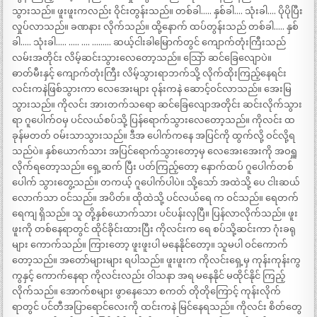
သွားသည်။ ဖူးဖူးကလည်း ဝိုင်းတွန်းသည်။ တစ်ခါ….. နှစ်ခါ…. သုံးခါ…. ပိုပိုပြီး
လှုပ်လာသည်။ ခဏနား လိုက်သည်။ ထို့နောက် ထပ်တွန်းသည် တစ်ခါ….. နှစ်
ခါ….. သုံးခါ….. ….. …. ……… ဆယ့်ငါးခါမြောက်တွင် ကျောက်တုံးကြီးသည်
လမ်းအတိုင်း လိမ့်ဆင်းသွားလေတော့သည်။ သြော် ဆင်ခြေလျောပဲ။
ဓာတ်မီးနှင့် ကျောက်တုံးကြီး လိမ့်သွားရာဘက်သို့ လိုက်ထိုးကြည့်နေရင်း
လင်းကနဲဖြစ်သွားကာ လေအေးများ ဝုန်းကနဲ ဆောင့်ဝင်လာသည်။ အေးမြ
သွားသည်။ ကိုလင်း အားတက်သရော ဆင်ခြေလျောအတိုင်း ဆင်းလိုက်သွား
ရာ ဂူပေါက်ဝမှ ပင်လယ်စပ်သို့ ပြန်ရောက်သွားလေတော့သည်။ ကိုလင်း ထ
ခုန်မတတ် ဝမ်းသာသွားသည်။ ဒီအ ပေါက်ကနေ အပြင်ကို ထွက်လို့ ဝင်လို့ရ
သည်ပဲ။ နှစ်ယောက်သား အပြင်ရောက်သွားတော့မှ လေအေးအေးကို အဝရှူ
လိုက်ရတော့သည်။ ရှေ့ဆက် ပြီး ပတ်ကြည့်တော့ နောက်ထပ် ဂူပေါက်တစ်
ပေါက် သွားတွေ့သည်။ တကယ့် ဂူပေါက်ပါပဲ။ သို့သော် အထဲသို့ ပေ ငါးဆယ်
လောက်သာ ဝင်သည်။ အပိတ်။ ထိုထဲသို့ ပင်လယ်ရေ က ဝင်သည်။ ရေတက်
ရေကျ ရှိသည်။ သူ တို့နှစ်ယောက်သား ပင်ပန်းလှပြီ။ ပြန်လာလိုက်သည်။ ဖူး
ဖူးကို တစ်နေရာတွင် ထိုင်ခိုင်းထားပြီး ကိုလင်းက ရေ စပ်သို့ဆင်းကာ ဂုံးခရု
များ ကောက်သည်။ ကြားတော့ ဖူးဖူးပါ မနေနိုင်တော့။ သူမပါ ဝင်ကောက်
တော့သည်။ အတော်များများ ရပါသည်။ ဖူးဖူးက ကိုလင်းရှေ့မှ ကုန်းကုန်းကွ
ကွနှင့် ကောက်နေရာ ကိုလင်းလည်း ဝါသနာ အရ မနေနိုင် မထိုင်နိုင် ကြည့်
လိုက်သည်။ အောက်စများ ဖွာနေသော စကတ် တိုတိုကြောင့် ကုန်းလိုက်
ရာတွင် ပင်တီအပြာရောင်လေးကို ထင်းကနဲ မြင်နေရသည်။ ကိုလင်း စိတ်တွေ