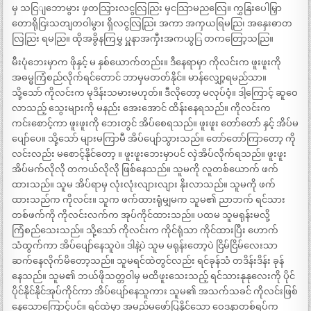
မှ သငြျဘောမွား ဖှတသြှားလငွလြညြး မှငသြာမညလြေ။ ကွှနြးပေါမြှာ
တောရိုငြးသတျတဝါမွား ရှိလငွလြညြး အကာ အကှယရြမညြ၊ အနှေးဓာတ
လြညြး ရမညြ။ ထိုအခွိနကြမွှ ပှူနာအကှီးအကယွြ တကတြော့သညြ။
မီးပုံဘေးမှာက ဖိုနှင့် မ နှစ်ယောက်တည်း။ ဒီနေရာမှာ ကိုလင်းက ဖူးဖူးကို
အဓမ္မကြံစည်လိုက်ရင်တောင် ဘာမှမတတ်နိုင်။ မာန်လျှော့ရမည်သာ။
သို့သော် ကိုလင်းက မုဒိန်းသမားမဟုတ်။ ဒီလိုတော့ မလုပ်ဝံ့။ ဒါ့ကြောင့် ဆူဝေ
လာသည့် သွေးများကို မနည်း အေးအောင် ထိန်းနေရသည်။ ကိုလင်းက
ကင်းစောင့်ကာ ဖူးဖူးကို ဘေးတွင် အိပ်စေရသည်။ ဖူးဖူး တော်တော် နှင့် အိပ်မ
ပျော်ပေ။ သို့သော် များမကြာမီ အိပ်ပျော်သွားသည်။ တော်တော်ကြာတော့ ကို
လင်းလည်း မစောင့်နိုင်တော့ ။ ဖူးဖူးဘေးမှာပင် လှဲအိပ်လိုက်ရသည်။ ဖူးဖူး
အိပ်မက်လိုလို တကယ်လိုလို ဖြစ်နေသည်။ သူမကို လူတစ်ယောက် ဖက်
ထားသည်။ သူမ အိပ်ရာမှ လုံးလုံးလျားလျား နိုးလာသည်။ သူမကို ဖက်
ထားသည်က ကိုလင်း။ သူက ဖက်ထားရုံမျှမက သူမ၏ ညာဘက် ရင်သား
တစ်ဖက်ကို ကိုလင်းလက်က အုပ်ကိုင်ထားသည်။ ပထမ သူမရုန်းမလို့
ကြံစည်သေးသည်။ သို့သော် ကိုလင်းက ကိုင်ရုံသာ ကိုင်ထားပြီး ဟောက်
သံထွက်ကာ အိပ်ပျော်နေသူပဲ။ ဒါနဲ့ပဲ သူမ မရုန်းတော့ပဲ ငြိမ်ငြိမ်လေးသာ
ဆက်နေလိုက်မိတော့သည်။ သူမရင်ထဲတွင်လည်း ရင်ခုန်သံ တဒိန်းဒိန်း ခုန်
နေသည်။ သူမ၏ ဘယ်ဖိုသတ္တဝါမှ မထိဖူးသေးသည့် ရင်သားနုနုလေးကို ပိုင်
ပိုင်နိုင်နိုင်အုပ်ကိုင်ကာ အိပ်ပျော်နေသူကား သူမ၏ အသက်သခင် ကိုလင်းဖြစ်
နေသောကြောင့်ပင်။ ရင်ထဲမှာ အမည်မဖော်ပြနိုင်သော ဝေဒနာတစ်ရပ်က