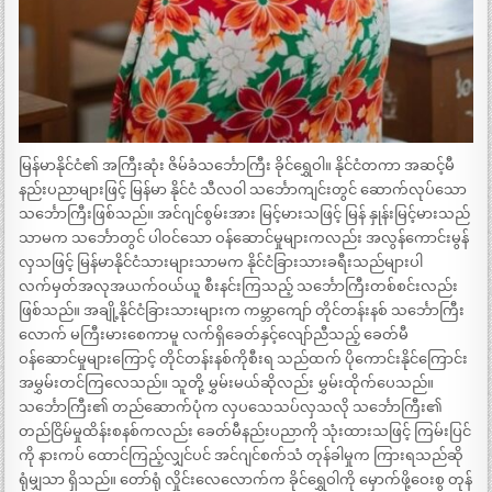
မြန်မာနိုင်ငံ၏ အကြီးဆုံး ဇိမ်ခံသင်္ဘောကြီး ခိုင်ရွှေဝါ။ နိုင်ငံတကာ အဆင့်မီ
နည်းပညာများဖြင့် မြန်မာ နိုင်ငံ သီလဝါ သင်္ဘောကျင်းတွင် ဆောက်လုပ်သော
သင်္ဘောကြီးဖြစ်သည်။ အင်ဂျင်စွမ်းအား မြင့်မားသဖြင့် မြန် နှုန်းမြင့်မားသည်
သာမက သင်္ဘောတွင် ပါဝင်သော ဝန်ဆောင်မှုများကလည်း အလွန်ကောင်းမွန်
လှသဖြင့် မြန်မာနိုင်ငံသားများသာမက နိုင်ငံခြားသားခရီးသည်များပါ
လက်မှတ်အလုအယက်ဝယ်ယူ စီးနင်းကြသည့် သင်္ဘောကြီးတစ်စင်းလည်း
ဖြစ်သည်။ အချို့နိုင်ငံခြားသားများက ကမ္ဘာကျော် တိုင်တန်းနစ် သင်္ဘောကြီး
လောက် မကြီးမားစေကာမူ လက်ရှိခေတ်နှင့်လျော်ညီသည့် ခေတ်မီ
ဝန်ဆောင်မှုများကြောင့် တိုင်တန်းနစ်ကိုစီးရ သည်ထက် ပိုကောင်းနိုင်ကြောင်း
အမွှမ်းတင်ကြလေသည်။ သူတို့ မွှမ်းမယ်ဆိုလည်း မွှမ်းထိုက်ပေသည်။
သင်္ဘောကြီး၏ တည်ဆောက်ပုံက လှပသေသပ်လှသလို သင်္ဘောကြီး၏
တည်ငြိမ်မှုထိန်းစနစ်ကလည်း ခေတ်မီနည်းပညာကို သုံးထားသဖြင့် ကြမ်းပြင်
ကို နားကပ် ထောင်ကြည့်လျှင်ပင် အင်ဂျင်စက်သံ တုန်ခါမှုက ကြားရသည်ဆို
ရုံမျှသာ ရှိသည်။ တော်ရုံ လှိုင်းလေလောက်က ခိုင်ရွှေဝါကို မှောက်ဖို့ဝေးစွ တုန်