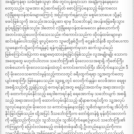
အချိန်ကုန်ရာ သမီးဖြစ်သူမှာ အိမ် တွင်းပုန်းရင်းသာ အချိန်ကုန်နေရလေ
တော့သည်။ သူမအား စဉ်ဆက်မပြတ် စောင့်ကြပ်နေသည့် မိန်းကလေး
လုံခြုံရေးဝန်ထမ်းများကြောင့် အပြင်ထွက်ရန်လည်း မစွမ်းသာပေ။ သို့နှင့်
ဖခင်ဖြစ်သူကို အသည်းအသန်ပူဆာ ရာမှ ဒီသင်္ဘောနှင့် အပန်းဖြေခရီးသွား
ခွင့်ရရှိခြင်းဖြစ်သည်။ ဒါတောင် လုံခြုံရေးဝန်ထမ်းမလေး နှစ်ယောက်ကို
အတင်းထည့်ပေးလိုက်သေးသည်။ ကံကောင်းသည်က ထိုဝန်ထမ်းများမှာ
ဆင်းရဲနွမ်းပါးသဖြင့် ဖူးပွင့်ဝေက သူမတို့နှစ်ဦးကို ငွေနှစ်သိန်းစီ ထုတ်ပေးကာ
သူမနောက်သို့မလိုက်ရန်နှင့် ရန်ကုန်ပြန်ရောက်မှသာ ဆက်သွယ်မည်
ဖြစ်ကြောင်းပြောကာ ချော့မော့ထားခဲ့ရခြင်းဖြစ်သည်။ လူအမျိုးမျိုး သောက
အထွေထွေ မဟုတ်ပါလား။ သင်္ဘောကြီး၏ မိုးလေဝသအရာရှိ ကိုဇော်ကြီး
တစ်ယောက် မိုးလေဝသခန်းထဲတွင် ကောင်းကောင်းကြီး အိပ်ငိုက်နေသည်။ ဒီ
လို မိုးလေဝသကောင်းမွန်သည့်ကာလတွင် ခရီးထွက်ရရာ သူ့အတွက်တော့
ပျင်းစရာကြီး ဖြစ်နေပေသည်။ သူ့ရှေ့တွင် လေတိုက်နှုန်း၊ လေဖိအား၊ ရေစူး
အစရှိသည်တို့ ညွှန်ပြသည့် စကရင်နှင့်အတူ ရေပြင်အထက်မှ အရာအားလုံး
ကို ထောက်လှမ်းနိုင်သည့် ရေဒါစကရင်နှင့် ရေအောက်မှ သင်္ဘောပျက် အစရှိ
သည့် အရာအားလုံးကို ထောက်လှမ်းနိုင်သည့် ဆိုနာစကရင်တို့က သူ့အလုပ်
သူလုပ်နေသည်။ မိုးလေ၀ သ ကောင်းမွန်နေသဖြင့် သူစိတ်ချလက်ချ အိပ်ငိုက်
နိုင်ခြင်းဖြစ်သည်။ ထို့အပြင် ဒီသင်္ဘောကြီးက တော်ရုံတန်ရုံ မုန်တိုင်းလောက်
ကို မဖြုံသည်ကိုလည်း သူသိသည်။ သူအိပ်ငိုက်နေစဉ်မှာပင် သင်္ဘောကြီး၏
ကံကြမ္မာကို ပြောင်းလဲစေမည့် တစ်စုံတစ်ခုဆီသို့ ဦးတည်နေသည်ကိုကား
သူမသိရိုးအမှန်ပါ။ အစိမ်းရောင် မျဉ်းကြောင်းက ပတ်ပတ်လည် လှည့်ပတ်