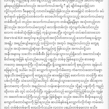
လက်နှင့် ကျည်ဆန် ၁၀၀ ခန့် ပါသည့် အိတ်တစ်လုံးဖြစ်သည်။ အိတ်က ရေထဲ
နစ်ရမည်ဖြစ်သော်လည်း အသက်ကယ်အင်္ကျ ီ နှင့် ချိတ်နေသဖြင့်သာ
လှိုင်းပုတ်ကာ ဒီနေရာသို့ လာတင်နေခြင်းဖြစ်သည်။ ဓားမြှောင် တစ်လက်၊ ခပ်
စုတ်စုတ် မှန်ပြောင်းတစ်လက်၊ လေပေါက်ထွက်သွားသည့် အသက်ကယ်လှေ
တစ်စီးတို့ပင် တည်း။ အသက်ကယ်လှေက တစ်ချိန်ချိန်မှာ အသုံးတည့်လာ
နိုင်သည်။ အသက်ကယ်လှေတွင် လေအိုးတစ်လုံး တွဲလျက်ပါသော်လည်း
လေက တစ်ခါသုံးဖြစ်သဖြင့် ကုန်သွားပေပြီ။ တွဲလျှက် တပ်ဆင်ထားသော
Survival Kit အတွင်းမှ စည်သွတ်အလုံပိတ်ထားသည့် သောက်ရေသန့်ဘူး
အချို့၊ အရည်ပျော်နေသည့် သကြားလုံး အထုပ် အနည်းငယ်လည်း တွေ့ရ
သည်။ အသုံးအတည့်ဆုံးမှာ မီးကျည်တွဲ ဖြစ်သည်။ အကယ်လို့သာ
အနီးအနားမှ သင်္ဘော တစ်စီးစီး ဖြတ်သန်းသွားသည်ရှိသော် အကောင်းဆုံး
မိတ်ဆွေအဖြစ် ရပ်တည်ပေးမည့် ပစ္စည်း တစ်ခု ဖြစ်နေသည်။ စားစရာ
ကတော့ အရေးတကြီး လိုအပ်နေပြီ။ ရှိသမျှအားအင်ကို စုစည်းကာ အုန်းပင်
ခြေရင်းသို့ ဒယိမ်း ဒယိုင် လျှောက်သွားလိုက်မိတော့ ကံကောင်းထောက်မစွာ
အုန်းသီးအကြွေများကို တွေ့ရသည်။ ဓားမြှောင်ဖြင့် ဖောက်ကာ တဝကြီး စား
ပစ်လိုက်ပြီး သဲသောင်ပြင်ပေါ်တွင် အိပ်ပျော်သွားလေတော့သည်။ အိပ်ရာက
နိုးလာတော့ ကိုလင်း အနည်းငယ် လန်းဆန်းလာသည်။ သို့နှင့် ပစ္စတိုကို ကျည်
ထိုးကာ ခါး တွင် တပ်လိုက်ပြီး ကျွန်းပတ်လည် လျှောက်ကြည့်မိသည်။ ကျွန်း
က အတော်အသင့်ကြီးသည့် ကျွန်း ဖြစ်ဖို့များ သည်။ အပေါ်က စီးမိုးနေသည့်
ကျောက်တောင်များကို မြင်ရသည်။ ဆယ်မိနစ်ခန့် လျှောက်လိုက်ရာ ကမ်းစပ်
တွင် တစ်စုံတစ်ခုကို တွေ့လိုက်သည်။ လူလား ပစ္စည်းတစ်ခုခုလား မသိ။