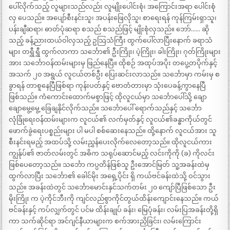
ပေါ်လိုက်သည့် လူများသည်လည်း လူမျိုးပေါင်းစုံ၊ အကြောင်းအရာ ပေါင်းစုံ
လှ ပေသည်။ အပျော်စီးနင်းသူ၊ အပန်းဖြေလိုသူ၊ စာရေးရန် ကုန်ကြမ်းရှာသူ၊
ပန်းချီဆရာ၊ ဓာတ်ပုံဆရာ စသည် စသည်ဖြင့် မျိုးစုံလှသည်။ ဘော်…… ဆို
သည့် ခန့်ညားထယ်ဝါလှသည့် ဥသြသံကြီး ထွက်ပေါ်လာပြီးနောက် ခရာသံ
များ တရွှီရွှီ ထွက်လာကာ သင်္ဘော၏ ဦးကြိုး၊ ပဲ့ကြိုး၊ ခါးကြိုး၊ ဂုတ်ကြိုးများ
အား သင်္ဘောဝန်ထမ်းများမှ ဖြည်နေပြီ။ ထိုစဉ် အထုပ်အပိုး တပွေ့တပိုက်နှင့်
အသက် ၂၀ အရွယ် လူငယ်တစ်ဦး ပြေးဆင်းလာသည်။ သင်္ဘောမှာ ကမ်းမှ စ
ခွာရန် တာစူနေပြီဖြစ်ရာ ကုန်းပတ်နှင့် ဗောတံတားမှာ သုံးပေခန့်ကွာနေပြီ
ဖြစ်သည်။ ကံကောင်းထောက်မစွာဖြင့် ထိုလူငယ်မှာ သင်္ဘောပေါ်သို့ ချော
ချောမွေ့မွေ့ ခြေချနိုင်လိုက်သည်။ သင်္ဘောပေါ် ရောက်သည်နှင့် သင်္ဘော
လုံခြုံရေးဝန်ထမ်းများက လူငယ်၏ လက်မှတ်နှင့် လူငယ်၏ခန္ဓာကိုယ်တွင်
ဖောက်ခွဲရေးပစ္စည်းများ ပါ မပါ စစ်ဆေးနေသည်။ ထို့နောက် လူငယ်အား သူ
စီးနင်းရမည့် အထပ်သို့ လမ်းညွှန်ပေးလိုက်လေတော့သည်။ ထိုလူငယ်ကား
ကျွန်ုပ်၏ ဇာတ်လမ်းတွင် အဓိက သရုပ်ဆောင်မည့် လင်းကိုကို (ခ) ကိုလင်း
ဖြစ်ပေတော့သည်။ သင်္ဘော ကပ္ပတိန်ဖြစ်သူ ဦးအောင်မြတ် သူ့အခန်းထဲမှ
ထွက်လာပြီး သင်္ဘော၏ ခေါင်မိုး အရှေ့ပိုင်း ရှိ ကယ်ဗင်ခန်းထဲသို့ ဝင်သွား
သည်။ အခန်းထဲတွင် သင်္ဘောမောင်းနှင်သက်တမ်း ၂၀ ကျော်ပြီဖြစ်သော ဦး
မိုးကြိုး က ပဲ့ကိုင်ဘီးကို ကျင်လည်စွာကိုင်တွယ်ထိန်းကျောင်းနေသည်။ ကယ်
ဗင်ခန်းနှင့် ကပ်လျှက်တွင် ပင်မ ထိန်းချုပ် ခန်း၊ မြေပုံခန်း၊ လမ်းပြအခန်းတို့ရှိ
ကာ သက်ဆိုင်ရာ အင်ဂျင်နီယာများက စက်အားညှိခြင်း၊ လမ်းကြောင်း