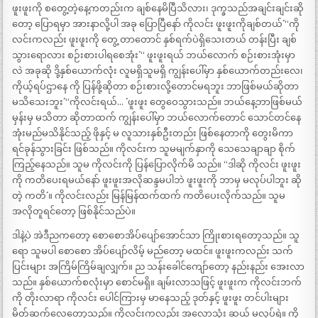
ဖူးဖူးကို စတွေ့တဲ့နေ့ကတည်းက ချစ်နေမိပြီသိလား၊ ဒုက္ခသည်အချင်းချင်းဆို
တော့ ပြောရမှာ အားနာလို့ပါ အခု ပြောပြီနော် ကိုလင်း ဖူးဖူးကိုချစ်တယ်´´ “ကို
လင်းကလည်း ဖူးဖူးကို တွေ့ တာတောင် နှစ်ရက်ပဲရှိသေးတယ် တန်းပြီး ချစ်
သွားရောလား စဉ်းစားပါရစေအုံး´´ “ ဖူးဖူးရယ် ဘယ်လောက် စဉ်းစားအုံးမှာ
လဲ အခုဆို ဒို့နှစ်ယောက်လုံး လူမရှိသူမရှိ ကျွန်းပေါ်မှာ နှစ်ယောက်တည်းလေ၊
ကိုယ့်ရပ်ဌာနေ ကို ပြန်ဖို့ဆိုတာ စဉ်းစားလို့တောင်မရဘူး ဘာဖြစ်မယ်ဆိုတာ
မသိသေးဘူး´´ “ကိုလင်းရယ်… ´´ ဖူးဖူး တွေဝေသွားသည်။ ဘယ်နေ့ဘာဖြစ်မယ်
မှန်းမှ မသိတာ ဆိုတာထက် ကျွန်းပေါ်မှာ ဘယ်လောက်တောင် သောင်တင်နေ
အုံးမည်မသိနိုင်သည့် ဖိုနှင့် မ လူသားနှစ်ဦးတည်း ဖြစ်နေတာကို တွေးမိကာ
ရင်ခုန်သွားခြင်း ဖြစ်သည်။ ကိုလင်းက သူမမျက်နှာကို သေသေချာချာ စိုက်
ကြည့်နေသည်။ သူမ ကိုလင်းကို ပြန်ပြောလိုက်မိ သည်။ “ဒါဆို ကိုလင်း ဖူးဖူး
ကို ကတိပေးရမယ်နော် ဖူးဖူးအလိုဆန္ဒမပါဘဲ ဖူးဖူးကို ဘာမှ မလုပ်ပါဘူး ဆို
တဲ့ ကတိ´´ ။ ကိုလင်းလည်း မြန်မြန်ထက်ထက် ကတိပေးလိုက်သည်။ သူမ
အလိုတူရင်တော့ ဖြစ်နိုင်သည်ပဲ။
ဒါနဲ့ပဲ အဲဒီညကတော့ စောစောအိပ်ပျော်အောင်သာ ကြိုးစားရတော့သည်။ သူ
ရော သူမပါ စောစော အိပ်ပျော်လိမ့် မည်တော့ မထင်။ ဖူးဖူးကလည်း သက်
ပြင်းများ အကြိမ်ကြိမ်ချလျှက်။ ည သန်းခေါင်ကျော်တော့ နည်းနည်း အေးလာ
သည်။ နှစ်ယောက်စလုံးမှာ စောင်မရှိ။ ချမ်းလာသဖြင့် ဖူးဖူးက ကိုလင်းဘက်
ကို တိုးလာရာ ကိုလင်း ပေါင်ကြားမှ မာနေသည့် ဒုတ်နှင့် ဖူးဖူး တင်ပါးများ
မိတ်ဆက်လေတော့သည်။ ကိုလင်းကလည်း အလောသုံး ဆယ် မလုပ်ရဲ။ ကို