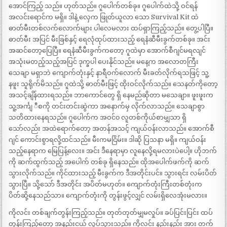
အောင်ကြည့် သည်။ ဟုတ်သည်။ ဂူပေါက်တစ်ခု။ ဂူပေါက်ထဲသို့ ဝင်ရန်
အလင်းရောင်က မရှိ။ ဒါနဲ့ လှေက ဖြုတ်ယူလာ သော Survival Kit ထဲ
ဓာတ်မီးတစ်လက်လောက်များ ပါလေမလား ထပ်ရှာကြည့်သည်။ တွေ့ပါပြီ။
ဓာတ်မီး အပြင် မီးခြစ်နှင့် ရေလုံထုပ်ထားသည့် ရေနံဆီမီးခွက်တစ်ခု။ အင်း
အဆင်တော့ပြေပြီ။ ရေနံဆီမီးခွက်ကတော့ ဂူထဲမှာ အောက်စီဂျင်မရလျင်
အသုံးမတည့်သည့်အပြင် ဒုက္ခပါ ပေးနိုင်သည်။ မနေ့က အလောတကြီး
သေချာ မရှာဘဲ ကျောက်တုံးနှင့် နာရီဝက်လောက် မီးခတ်လိုက်ရသဖြင့် သူ့
နဖူး သူရိုက်မိသည်။ ဂူထဲသို့ ဓာတ်မီးဖြင့် ထိုးဝင်လိုက်သည်။ သေနတ်ကိုတော့
အသင့်ချိန်ထားရသည်။ ဘာကောင်တွေ ရှိ နေမည်ဆိုတာ မသေချာ။ ဖူးဖူးက
သူ့အင်္ကျ ီစကို တင်းတင်းဆွဲကာ အနောက်မှ လိုက်လာသည်။ သေချာစွာ
သတိထားနေရသည်။ ဂူပေါက်က အဝင်၀ လူတစ်ကိုယ်စာမျှသာ ရှိ
သော်လည်း အထဲရောက်တော့ အတန်အသင့် ကျယ်ဝန်းလာသည်။ အောက်စီ
ဂျင် ကောင်းစွာရလို့ထင်သည်။ မီးကမငြိမ်း။ ဒါဆို ပြသနာ မရှိ။ ကျယ်ဝန်း
သည့်နေရာက မြေပြန့်လေး။ အင်း ဒီနေရာမှာ လူနေလို့ရမလားပဲပေါ့။ ဟိုဘက်
ကို ဆက်ထွက်သည့် အပေါက် တစ်ခု ရှိနေသည်။ ထိုအပေါက်ဖက်ကို ဆက်
သွားလိုက်သည်။ ကိုင်ထားသည့် မီးခွက်က ဒီအတိုင်းပင်။ သွားရင်း လမ်းပိတ်
သွားပြီ။ သို့သော် ဒီအတိုင်း အပိတ်မဟုတ်။ ကျောက်တုံးကြီးတစ်တုံးက
ပိတ်ဆို့နေသည်သာ။ ကျောက်တုံးကို တွန်းဖွင့်လျှင် လမ်းရှိလေအုံးမလား။
ကိုလင်း တစ်ချက်တွန်းကြည့်သည်။ တုတ်တုတ်မျှမလှုပ်။ ခပ်ပြင်းပြင်း ထပ်
တွန်းကြည့်တော့ အနည်းငယ် လှုပ်သွားသည်။ ကိုလင်း နည်းနည်း အား တက်