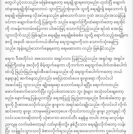
တွေပါ ပွင့်လာသည်။ မဖြစ်ချေတော့ ရေချို ရှာရတော့မည်။ ဟုတ်ပြီ ချောက်
ထဲမှာရေချိုအိုင်များလားပဲ သွားကြည့်အုံးမှပါ။ သူတို့ ရေချိုးဖို့ ရေသောက် ဖို့
ရေချို မဖြစ်မနေ လိုအပ်နေသည်။ နှစ်ယောက်သား ဂူထဲ အသည်းအသန်ပြန်
ဝင်ကာ ချောက်ဖက်သို့ ပြန်ထွက် သည်။ ချောက်ကြီးထဲရောက်တော့ ရေအိုင်
ကို ကမန်းကတမ်းပြေးကာ ပါးစပ်ဖြင့် သောက်ကြည့်သည်။ ရင်ထဲ အေးမြ
သွားလိုက်သည် ဖြစ်ချင်း။ ရေချိုမှ ရေချိုစစ်စစ်။ သူတို့ ရောက်သည့်အချိန်က
စလို့ အခုထိ အသက်ကယ်အိတ်မှ ရေဘူးများကိုသာ သောက်သုံးနေကြ
သည်။ အုန်းရည်သောက်နေရတော့ ရေမဆာတာ လည်း ဖြစ်နိုင်သည်။
ရေက ဒီအတိုင်းပဲ အသေလား အရှင်လား ပြန်ကြည့်သည်။ အရှင်ဗျ၊ အရှင်။
မြေကြီးထဲမှ အလိုလို စိမ့်ထွက်နေကာ ဟိုဘက်က ရေထွက်ပေါက်တစ်ပေါက်
ထဲသို့ ဖြည်းဖြည်းချင်းစီးဆင်းနေသည်။ ထို ရေထွက်ပေါက်ကတော့ ဘယ်
နေရာနှင့် ဆက်နေသည်လည်း မပြောတတ်ပေ။ ဖူးဖူးရော ကိုလင်းပါ
အဆင်ပြေ သွားသည်။ ချိုးရေရော သောက်ရေပါ ရပြီ။ ရောက်ကတည်း
ဖောက်ဖောက်သောက်ပြီး လွှင့်ပစ်ထားသော ဘူး ခွံများ အသုံးဝင်ချေတော့
မည်။ နောက်နေ့ ပြန်ယူလာပြီး ရေအပြည့် ဖြည့်ထားရမည်။ ဒီတစ်ခါတော့ ဖူး
ဖူးကို ဦးစားပေးလိုက်သည်။ ဖူးဖူးက အရင်ဆင်းချိုးသည်။ ကိုလင်းပါ လိုက်
ဆင်းတော့ ဖူးဖူး ဘာမှမပြောတော့ပေ။ ကိုလင်းကလည်း ဖူးဖူး ညကျရင် ကို
လင်းသဘောဆိုတာကို ယုံစားကာ လောင်တီး နေရုံမှ တပါး ဘာမှ မလုပ်ရဲ။
ညကျမှ လက်မခံတော့ရင် ငတ်မှာစိုးလို့။ နှစ်ဦးသား ရေချိုးလိုက်တော့ လန်း
ပြီး သန့်ရှင်းသွားသလို ခံစားလိုက်ရသည်။ ရေအဝသောက်ကာ ဂူပေါက်ထဲမှ