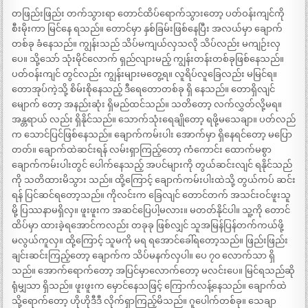
တဖြည်းဖြည်း တက်သွားရာ တောင်ထိပ်ရောက်သွားတော့ ပတ်ဝန်းကျင်ကို
စီးမိုးကာ မြင်နေ ရသည်။ တောင်မှာ နှစ်ခြမ်းဖြစ်နေပြီး အလယ်မှာ ချောက်
တစ်ခု ခံနေသည်။ ကျွန်းသည် သိပ်မကျယ်လှသလို သိပ်လည်း မကျဉ်းလှ
ပေ။ သို့သော် သုံးမိုင်လောက် ရှည်လျားမည့် ကျွန်းတန်းတစ်ခုဖြစ်နေသည်။
ပတ်ဝန်းကျင် တွင်လည်း ကျွန်းများမတွေ့ရ။ လူရိပ်လူခြေလည်း မမြင်ရ။
တောအုပ်ကဲ့သို့ စိမ်းစိုနေသည့် ဒီရေတောတစ်ခု ရှိ နေသည်။ တောရှိလျင်
မျောက် တော့ အနည်းဆုံး ရှိမည်ထင်သည်။ သတိတော့ လက်လွှတ်လို့မရ။
အန္တရာယ် လည်း ရှိနိုင်သည်။ သောက်သုံးရေချိုတော့ ရဖို့မသေချာ။ ပတ်လည်
က သောင်ပြင်ဖြစ်နေသည်။ ချောက်ကမ်းပါး အောက်မှာ ရှိနေရင်တော့ မပြော
တတ်။ ချောက်ထဲဆင်းရန် လမ်းရှာကြည့်တော့ ကံကောင်း ထောက်မစွာ
ချောက်ကမ်းပါးတွင် ပေါက်နေသည့် အပင်များကို တွယ်ဆင်းလျင် ရနိုင်သည်
ကို သတိထားမိသွား သည်။ ထို့ကြောင့် ချောက်ကမ်းပါးထဲသို့ တွယ်ကပ် ဆင်း
ရန် ပြင်ဆင်ရတော့သည်။ ကိုလင်းက ခြေလျင် တောင်တက် အသင်းဝင်ဖူးသူ
မို့ ပြဿနာမရှိလှ။ ဖူးဖူးက အဆင်ပြေပါ့မလား။ မတတ်နိုင်ပါ။ သူ့ကို တောင်
ထိပ်မှာ ထားခဲ့ရအောင်ကလည်း တခုခု ဖြစ်လျှင် သူအမြန်ပြန်တက်ကယ်ဖို့
မလွယ်ကူလှ။ ထို့ကြောင့် သူမကို မရ ရအောင်ခေါ်ရတော့သည်။ ဖြည်းဖြည်း
ချင်းဆင်းကြည့်တော့ ချောက်က သိပ်မနက်လှပါ။ ပေ ၇၀ လောက်သာ ရှိ
သည်။ အောက်ရောက်တော့ အပြင်မှာလောက်တော့ မလင်းပေ။ မြင်ရသည်ဆို
ရုံမျှသာ ရှိသည်။ ဖူးဖူးက မှောင်နေသဖြင့် ကြောက်လန့်နေသည်။ ချောက်ထဲ
သို့ရောက်တော့ ဟိုဟိုဒီဒီ လိုက်ရှာကြည့်မိသည်။ ဂူပေါက်တစ်ခု။ သေချာ