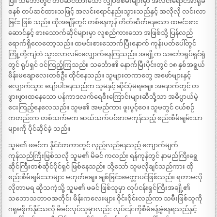
ပြီ။ သင်္ဘောတွင် တပ်ဆင်ထားသော လျှပ်စစ်မီးများမှာ အလင်းရောင်အာရုံခံ
စနစ် တပ်ဆင်ထားသဖြင့် အလင်းရောင်နည်းသွားသည်နှင့် အလိုလို လင်းလာ
ခြင်း ဖြစ် သည်။ ထိုအချိန်တွင် တစ်နေကုန် တိတ်ဆိတ်နေသော ထမင်းစား
ဆောင်နှင့် စားသောက်ဆိုင်များမှာ လူစည်ကားသော အဖြစ်သို့ ပြန်လည်
ရောက်ရှိလေတော့သည်။ ထမင်းစားသောက်ပြီးနောက် ကုန်းပတ်ပေါ်တွင်
ကြို့တို့ကျဲတဲ သွားလာလမ်းလျှောက်နေကြသည်။ အချို့က သင်္ဘောရုပ်ရှင်ရုံ
တွင် ရုပ်ရှင် ဝင်ကြည့်ကြသည်။ သင်္ဘော၏ နောက်မြီးပိုင်းတွင် ၁၈ နှစ်အရွယ်
မိန်းမချောလေးတစ်ဦး ထိုင်နေသည်။ သူများတကာတွေ အဖော်များနှင့်
လျှောက်သွား ပျော်ပါးနေသည်က သူမနှင့် ဆိုင်ပုံမရချေ။ အနောက်တွင် တ
ဖွားဖွားထနေသော ပန်ကာဒလက်ရေစီးကြောင်းများဆီသို့သာ အဓိပ္ပာယ်မဲ့
ငေးကြည့်နေလေသည်။ သူမ၏ အမည်ကား ဖူးပွင့်ဝေ။ သူမတွင် ငယ်စဉ်
ကတည်းက တစ်သက်မက ဆယ်သက်ပင်စားမကုန်သည့် စည်းစိမ်ချမ်းသာ
များကို ပိုင်ဆိုင်ခဲ့ သည်။
သူမ၏ ဖခင်က နိုင်ငံတကာတွင် လှည့်လည်နေသည့် ကျောက်မျက်
ကုန်သည်ကြီးဖြစ်သလို သူမ၏ မိခင် ကလည်း ရန်ကုန်တွင် နာမည်ကြီးရွှေ
ဆိုင်ကြီးတစ်ဆိုင်ပိုင်ရှင် ဖြစ်နေသည်။ သို့သော် သူမလိုချင်သည်ကား ထို
စည်းစိမ်ချမ်းသာများ မဟုတ်ချေ။ ချစ်ခြင်းမေတ္တာပင်ဖြစ်သည်။ ရတာမလို
လိုတာမရ ဆိုသကဲ့သို့ သူမ၏ ဖခင် ဖြစ်သူမှာ လုပ်ငန်းရှင်ကြီးအချို့၏
သဘောသဘာဝအတိုင်း မိန်းကလေးများ ဝိုင်းဝိုင်းလည်ကာ သမီးဖြစ်သူကို
ဂရုမစိုက်နိုင်သလို မိခင်လုပ်သူမှာလည်း လုပ်ငန်းကိုစီမံခန့်ခွဲနေရသည်နှင့်