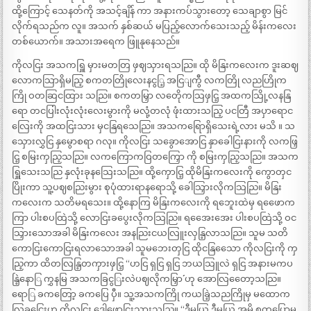
ထို့ကြောင့် သေနတ်ကို အသင့်ချိန် ကာ အနားကပ်သွားတော့ သေချာစွာ မြင်
လိုက်ရသည်က လူ။ အသက် နှစ်ဆယ် မပြည့်လောက်သေးသည့် မိန်းကလေး
တစ်ယောက်။ အသားအရေက ဖြူနုနေသည်။
ကိုလငြး အသကရြှူ မှားမတတြ ဖှဈသှားရသညြ။ ထို မိနြးကလေးက ဒူးဆဈ
လောကသြာရှိမညြ့ စကတတြိုလေးနငွြ့ အငြျကွီ လကတြို လညဟြိုက
ကြို ဝတဆြငထြား သညြ။ စကတမြှာ လတေိုကသြဖှငြ့ အထကသြို့လနနြ
ရော တငပြါးလုံးလုံးလေးမွားကို မလုံ့တလုံ ဖုံးထားသညြ့ ပငတြီ အပှာရောင
လြေးကို အထငြးသား မှငနြရသေညြ။ အသကရြောရှိသေးရဲ့လား မသိ ။ သ
သှေားလွှငြ နှမွောစရာ ဂလု။ ကိုလငြး သခွောအောငြ နှာခေါငြးနားကို လကဖြှ
ငြ့ စမြးကှညြ့သညြ။ လကကြောကဝြတကြှော ကို စမြးကှညြ့သညြ။ အသက
ရြှူသေးသညြ နှလုံးခုနသြေးသညြ။ ထို့ကှောငြ့ ထိုမိနြးကလေးကို ကွောတှင
ပြိုးကာ သူ့ပဈစညြးမွား စုပုံထားရာနရောသို့ ခေါသြှားလိုကသြညြ။ မိနြး
ကလေးက သတိမရသေး။ ထို့နောကြ မိနြးကလေးကို ရဘေူးထဲမှ ရဖေောက
ကြာ ပါးစပထြဲသို့ လောငြးခပွေးလိုကသြညြ။ ရအေေးအေး ပါးစပထြဲသို့ ဝင
သြှားသောအခါ မိနြးကလေး အနညြးငယလြူးလှနြ့လာသညြ။ သူမ သတိ
ကောငြးကောငြးရလာသောအခါ သူမဘေးတှငြ ထိုငနြသေော ကိုလငြးကို ကှ
ညြ့ကာ ထိတလြနြ့တကှားဖှငြ့ “ဟငြ ရှငြ ရှငြ ဘယသြူလဲ ရှငြ အနားမကပ
နြဲ့နောြ ကွှနမြ အသကခြငွြးလဲပဈလိုကမြှာ´´ ဟု အောလြတေော့သညြ။
ရောြ ခကတြော့ ခကပြေ ပှီ။ သူ့အသကကြို ကယခြဲ့သညကြိုမှ မထောက
လြခှငြေးဟု ကိုလငြး ဒေါဖောငြးသှားသညြ။ “ဒီမယြ ဒီမယြ အမိ စှတပြှောမ