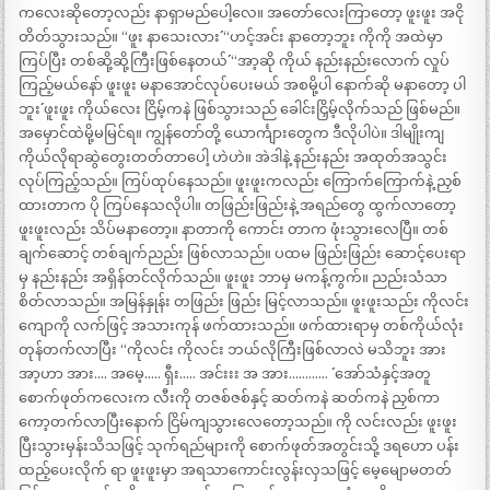
ကလေးဆိုတော့လည်း နာရှာမည်ပေါ့လေ။ အတော်လေးကြာတော့ ဖူးဖူး အငို
တိတ်သွားသည်။ “ဖူး နာသေးလား´´ “ဟင့်အင်း နာတော့ဘူး ကိုကို အထဲမှာ
ကြပ်ပြီး တစ်ဆို့ဆို့ကြီးဖြစ်နေတယ်´´ “အာ့ဆို ကိုယ် နည်းနည်းလောက် လှုပ်
ကြည့်မယ်နော် ဖူးဖူး မနာအောင်လုပ်ပေးမယ် အစမို့ပါ နောက်ဆို မနာတော့ ပါ
ဘူး´´ ဖူးဖူး ကိုယ်လေး ငြိမ့်ကနဲ ဖြစ်သွားသည် ခေါင်းငြှိမ့်လိုက်သည် ဖြစ်မည်။
အမှောင်ထဲမို့မမြင်ရ။ ကျွန်တော်တို့ ယောင်္ကျားတွေက ဒီလိုပါပဲ။ ဒါမျိုးကျ
ကိုယ်လိုရာဆွဲတွေးတတ်တာပေါ့ ဟဲဟဲ။ အဲဒါနဲ့ နည်းနည်း အထုတ်အသွင်း
လုပ်ကြည့်သည်။ ကြပ်ထုပ်နေသည်။ ဖူးဖူးကလည်း ကြောက်ကြောက်နဲ့ ညှစ်
ထားတာက ပို ကြပ်နေသလိုပါ။ တဖြည်းဖြည်းနဲ့ အရည်တွေ ထွက်လာတော့
ဖူးဖူးလည်း သိပ်မနာတော့။ နာတာကို ကောင်း တာက ဖုံးသွားလေပြီ။ တစ်
ချက်ဆောင့် တစ်ချက်ညည်း ဖြစ်လာသည်။ ပထမ ဖြည်းဖြည်း ဆောင့်ပေးရာ
မှ နည်းနည်း အရှိန်တင်လိုက်သည်။ ဖူးဖူး ဘာမှ မကန့်ကွက်။ ညည်းသံသာ
စိတ်လာသည်။ အမြန်နှုန်း တဖြည်း ဖြည်း မြင့်လာသည်။ ဖူးဖူးသည်း ကိုလင်း
ကျောကို လက်ဖြင့် အသားကုန် ဖက်ထားသည်။ ဖက်ထားရာမှ တစ်ကိုယ်လုံး
တုန်တက်လာပြီး “ကိုလင်း ကိုလင်း ဘယ်လိုကြီးဖြစ်လာလဲ မသိဘူး အား
အာ့ဟာ အား…. အမေ့….. ရှီး….. အင်းးး အ အား………… ´´ အော်သံနှင့်အတူ
စောက်ဖုတ်ကလေးက လီးကို တဇစ်ဇစ်နှင့် ဆတ်ကနဲ ဆတ်ကနဲ ညှစ်ကာ
ကော့တက်လာပြီးနောက် ငြိမ်ကျသွားလေတော့သည်။ ကို လင်းလည်း ဖူးဖူး
ပြီးသွားမှန်းသိသဖြင့် သုက်ရည်များကို စောက်ဖုတ်အတွင်းသို့ ဒရဟော ပန်း
ထည့်ပေးလိုက် ရာ ဖူးဖူးမှာ အရသာကောင်းလွန်းလှသဖြင့် မေ့မျောမတတ်