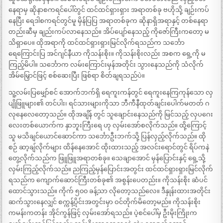
နေရာမှ ဆိုနာစကရင်ပေါ်တွင် ထင်ထင်ရှားရှား အရာတစ်ခု ဗဟိုသို့ ချဉ်းကပ်
နေပြီး ရေဒါစကရင်တွင်မူ မှိန်ပြပြ အရာတစ်ခုက ဆိုနာရှိအရာနှင့် တစ်နေရာ
တည်းဆီမှ ချည်းကပ်လာနေသည်။ အိပ်ပျော်နေသည့် ကိုဇော်ကြီးကတော့ မ
သိရှာပေ။ ထိုအရာကို ထင်ထင်ရှားရှားမြင်လိုက်ရသည်က သင်္ဘော
ရေကြောင်းပြ အင်ဂျင်နီယာ ကိုသန်းစိုး။ ကိုသန်းစိုးလည်း အစက ရှေ့ကို မ
ကြည့်မိပါ။ သင်္ဘောက လမ်းကြောင်းမှန်အတိုင်း သွားနေသည်ကို သံလိုက်
အိမ်မြှောင်ဖြင့် စစ်ဆေးပြီး ဖြစ်ရာ စိတ်ချရသည်ပဲ။
သူ့လမ်းပြမျှော်စင် အောက်ဘက်ရှိ ရေကူးကန်တွင် ရေကူးနေကြကုန်သော လှ
ပျိုဖြူများ၏ တင်ပါး၊ ရင်သားများကိုသာ ဘီကီနီထုတ်ချင်းပေါက်မတတ် ဂ
လုနေလေတော့သည်။ ထိုအချိန် တွင် သူချောင်းနေသည်ကို မြင်သည့် လှပဂေး
လေးတစ်ယောက်က နှာဘူးကြီးရေ ဟု လှမ်းအော်စလိုက်သည်။ ထို့ကြောင့်
သူ မသိချင်ယောင်ဆောင်ကာ သင်္ဘောဦးဘက်သို့ ပြန်လှည့်လိုက်သည်။ ထို
စဉ် ဆာ့ချ်လိုက်များ ထိန်နေအောင် ထိုးထားသည့် အလင်းရောင်တွင် ရိပ်ကနဲ
တွေ့လိုက်သည်က ဖြူဖြူအရာတစ်ခု။ သေချာအောင် မှန်ပြောင်းနှင့် ရှေ့သို့
လှမ်းကြည့်လိုက်သည်။ ညကြည့်မှန်ပြောင်းအတွင်း ထင်ထင်ရှားရှားမြင်လိုက်
ရသည်က ကျောက်ဆောင်ကြီးတစ်ခု၏ အစွန်းပေတည်း။ ကိုသန်းစိုး ဆံပင်
ထောင်သွားသည်။ ကိုက် ၅၀၀ ခန့်သာ လိုတော့သည်လေ။ ဒီနှုန်းထားအတိုင်း
ဆက်သွားနေလျှင် စက္ကန့်ပိုင်းအတွင်းမှာ ဝင်တိုက်မိတော့မည်။ ကိုသန်းစိုး
ကမန်းကတန်း အိုင်ကွန်ဖြင့် လှမ်းအော်ရသည်။ ပဲ့စင်ပေါ်မှ ဦးမိုးကြိုးက