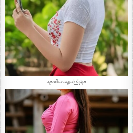
သူမ၏အတွေ့အကြုံများ