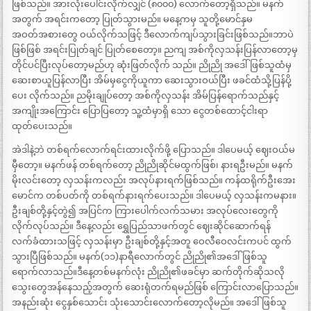
ဖြစ်သည်။ အားလုံးပေါင်းလိုက်လျှင် (၈၀၀၀) လောက်တော့ရှိသည်။ မနက်
အတွက် အရင်းကတော့ ပြုတ်သွားမည်။ မနေ့ကမှ သူတို့မောင်နှမ
အဝတ်အစားတွေ ဝယ်လိုက်သဖြင့် ဒီလောက်ကျပ်သွားခြင်းဖြစ်သည်။ဘာပဲ
ဖြစ်ဖြစ် အရင်းပြုတ်ချင် ပြုတ်စေတော့။ ညကျ အစ်ကိုလှသန်းပြန်လာတော့မှ
တိုင်ပင်ပြီးလုပ်တော့မည်ဟု ဆုံးဖြတ်လိုက် သည်။ ညိုညို အဒေါ်ဖြစ်သူထံမှ
ဆေးစာယူပြန်လာပြီး အိမ်မှငွေကိုယူကာ ဆေးသွားဝယ်ပြီး ဖခင်ထံသို့ပြန်ပို့
ပေး လိုက်သည်။ ညမိုးချုပ်တော့ အစ်ကိုလှသန်း အိမ်ပြန်ရောက်သည်နှင့်
အကျိုးအကြောင်း ပြောပြတော့ သူ့ထံမှာရှိ သော ငွေတစ်ထောင့်ငါးရာ
ထုတ်ပေးသည်။
အဲဒါနဲ့ဘဲ တစ်ရက်လောက်ရင်းထားလိုက်ဖို့ ပြောသည်။ ဒါပေမယ့် ဈေးဝယ်မ
မှီတော့။ မနက်ဖန် တစ်ရက်တော့ ညိုညိုဆိုင်မထွက်ဖြစ်၊ နားရဦးမည်။ မနက်
မိုးလင်းတော့ လှသန်းကလည်း အလုပ်နားရက်ဖြစ်သည်။ ကန်ထရိုက်ဦးအေး
မောင်က တစ်ပတ်ကို တစ်ရက်နားရက်ပေးသည်။ ဒါပေမယ့် လှသန်းကမနား။
ဦးချစ်တို့နှင့်တွဲ၍ အပြင်က ကြားပေါက်လက်သမား အလုပ်လေးတွေကို
လိုက်လုပ်သည်။ ဒီနေ့လည်း ရွှေပြည်သာဖက်တွင် ဈေးဆိုင်ဆောက်ရန်
လက်ခံထားသဖြင့် လှသန်းမှာ ဦးချစ်တို့နှင့်အတူ ဝေလီဝေလင်းကပင် ထွက်
သွားပြီဖြစ်သည်။ မနက်(၁၁)နာရီလောက်တွင် ညိုညို၏အဒေါ်ဖြစ်သူ
ရောက်လာသည်။ဒီနေ့တစ်မနက်လုံး ညိုညို၏ဖခင်မှာ ဆက်တိုက်ဆိုသလို
သွေးတွေအန်နေသည့်အတွက် ဆေးရုံတက်ရမည်ဖြစ် ကြောင်းလာပြောသည်။
အနည်းဆုံး ငွေနှစ်သောင်း သုံးသောင်းလောက်တော့လိုမည်။ အဒေါ်ဖြစ်သူ