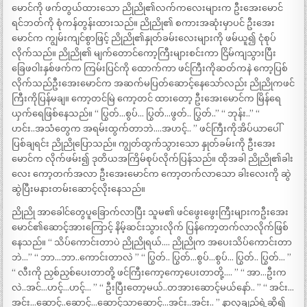
မောင်ကို ဖက်တွယ်ထားသော ညိုညို၏လက်ကလေးများက ဦးအေးမောင်
ရင်ဘတ်ကို စုံကန်တွန်းထားသည်။ ညိုညို၏ စကားအဆုံးမှာပင် ဦးအေး
မောင်က ကျွမ်းကျင်စွာဖြင့် ညိုညို၏နှုတ်ခမ်းလေးများကို ဖမ်ယူ၍ ငုံစုပ်
လိုက်သည်။ ညိုညို၏ မျက်တောင်ကော့ကြီးများစင်းကာ ငြိမ်ကျသွားပြီး
ခြေဖဝါးနှစ်ဖက်က ကြမ်းပြင်ကို ထောက်ကာ ဖင်ကြီးကိုဆတ်ကနဲ ကော့ပြစ်
လိုက်သည်ဦးအေးမောင်က အဆက်မပြတ်ဆောင့်နေသော်လည်း ညိုညိုကဖင်
ကြီးကိုပြန်မချ။ ကော့တင်မြဲ ကော့တင် ထားတော့ ဦးအေးမောင်က မြိန်ရေ
ယှက်ရေဖြစ်နေသည်။ “ ပြွတ်…စွပ်… ပြွတ်…ဖွတ်.. ပြွတ်..” “ ဘုန်း..” “
ဟင်း..အသံတွေက အရမ်းထွက်တာဘဲ….အဟင့်.. ” ဖင်ကြီးကိုအိပ်ယာပေါ်
ပြစ်ချရင်း ညိုညိုပြောသည်။ ကျွတ်ထွက်သွားသော နှုတ်ခမ်းကို ဦးအေး
မောင်က လိုက်ဖမ်း၍ ဒုတိယအကြိမ်စုပ်လိုက်ပြန်သည်။ ထိုအခါ ညိုညို၏ခါး
လေး ကော့တက်အလာ ဦးအေးမောင်က ကော့တက်လာသော ခါးလေးကို ဆွဲ
ဆွဲပြီးမနားတမ်းဆောင့်လိုးနေသည်။
ညိုညို အာခေါင်တွေပူခြောက်လာပြီး သူမ၏ ဖင်ဖွေးဖွေးကြီးများကဦးအေး
မောင်၏ဆောင့်အားကြောင့် နိမ့်ဆင်းသွားလိုက် ပြန်ကော့တက်လာလိုက်ဖြစ်
နေသည်။ “ သိပ်ကောင်းတာပဲ ညိုညိုရယ်…. ညိုညိုက အပေးသိပ်ကောင်းတာ
ဘဲ…” “ ဘာ…ဘာ..ကောင်းတာလဲ ” “ ပြွတ်.. ပြွတ်…စွပ်…စွပ်… ပြွတ်.. ပြွတ်… ”
“ လီးကို ညှစ်ညှစ်ပေးတာတို့ ဖင်ကြီးကော့ကော့ပေးတာတို့…. ” “ အာ…ဦးက
လဲ..အင်…ဟင့်…ဟင့်… ” “ ဦးပြီးတော့မယ်..တအားဆောင့်မယ်နော်.. ” “ အင်း…
အင်း…ဆောင့်..ဆောင့်…ဆောင့်သာဆောင့်…အင်း..အင်း.. ” နာလှချည်ရဲ့ဆို၍