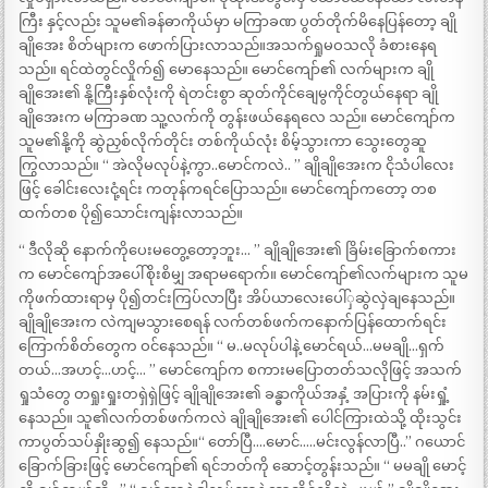
ကြီး နှင့်လည်း သူမ၏ခန်ဓာကိုယ်မှာ မကြာခဏ ပွတ်တိုက်မိနေပြန်တော့ ချို
ချိုအေး စိတ်များက ဖောက်ပြားလာသည်။အသက်ရှုမဝသလို ခံစားနေရ
သည်။ ရင်ထဲတွင်လှိုက်၍ မောနေသည်။ မောင်ကျော်၏ လက်များက ချို
ချိုအေး၏ နို့ကြီးနှစ်လုံးကို ရဲတင်းစွာ ဆုတ်ကိုင်ချေမွကိုင်တွယ်နေရာ ချို
ချိုအေးက မကြာခဏ သူ့လက်ကို တွန်းဖယ်နေရလေ သည်။ မောင်ကျော်က
သူမ၏နို့ကို ဆွဲညှစ်လိုက်တိုင်း တစ်ကိုယ်လုံး စိမ့်သွားကာ သွေးတွေဆူ
ကြွလာသည်။ “ အဲလိုမလုပ်နဲ့ကွာ..မောင်ကလဲ.. ” ချိုချိုအေးက ငိုသံပါလေး
ဖြင့် ခေါင်းလေးငုံ့ရင်း ကတုန်ကရင်ပြောသည်။ မောင်ကျော်ကတော့ တစ
ထက်တစ ပို၍သောင်းကျန်းလာသည်။
“ ဒီလိုဆို နောက်ကိုပေးမတွေ့တော့ဘူး… ” ချိုချိုအေး၏ ခြိမ်းခြောက်စကား
က မောင်ကျော်အပေါ်စိုးစိမျှ အရာမရောက်။ မောင်ကျော်၏လက်များက သူမ
ကိုဖက်ထားရာမှ ပို၍တင်းကြပ်လာပြီး အိပ်ယာလေးပေါ်ှဆွဲလှဲချနေသည်။
ချိုချိုအေးက လဲကျမသွားစေရန် လက်တစ်ဖက်ကနောက်ပြန်ထောက်ရင်း
ကြောက်စိတ်တွေက ဝင်နေသည်။ “ မ..မလုပ်ပါနဲ့ မောင်ရယ်…မမချို…ရှက်
တယ်…အဟင့်…ဟင့်… ” မောင်ကျော်က စကားမပြောတတ်သလိုဖြင့် အသက်
ရှုသံတွေ တရှုးရှုးတရှဲရှဲဖြင့် ချိုချိုအေး၏ ခန္ဓာကိုယ်အနှံ့ အပြားကို နမ်းရှုံ့
နေသည်။ သူ၏လက်တစ်ဖက်ကလဲ ချိုချိုအေး၏ ပေါင်ကြားထဲသို့ ထိုးသွင်း
ကာပွတ်သပ်နှိုးဆွ၍ နေသည်။“ တော်ပြီ….မောင်…..မင်းလွန်လာပြီ..” ဂယောင်
ခြောက်ခြားဖြင့် မောင်ကျော်၏ ရင်ဘတ်ကို ဆောင့်တွန်းသည်။ “ မမချို မောင့်