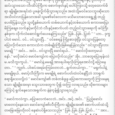
ဆင်းသွားသော လီးထိပ်ကြီးက စောက်ဖုတ်နှင့် ပေါင်ကြားသို့ တေ့ထောက်မိ
ရာ ချိုချိုအေးရင်ထဲ ပူခနဲလှိုက်ဖိုသွားရသည်။ အထဲသို့မဝင်သေးဘူးဆိုသော
အသိဝင်လာပြန်သောအခါ သူမ၏ဖင်လေးက မသိမသာလေးရွေ့၍ တည့်
ပေးမိပြန်သည်။ သူတို့နှစ်ယောက် တစ်ယောက်နှင့်တစ်ယောက် စကားမပြော
မိကြချေ။ လက်နှင့်မကိုင်ဘဲ လီးနှင့်စောက်ပတ် တည့်ဝင်သွားရေးကို ဖင်ကြီး
နှစ်ခုက လိုက်လံဆောင်ရွက်ပေးနေကြသည်။“ ပြစ်…ပြစ်.. ပြွတ် ” “ ဟာ… ဒုက္ခ
ပါဘဲ မောင်.. ဝင်… ဝင်သွားပြီ… ” ဝင်စေရန် ကြိုးစားခဲ့ပြီး ဝင်သွားပြန်တော့
ပြောလိုက်သော စကားသံက တစ်မျိုးကြီးဖြစ်နေပြန်သည်။ “ ဝင်သွားပြီလား
မမချို ” “ အင်း…. အင်း… ဝင်သွားပြီ မောင်ရယ်… ” “ မောင်လိုးတော့မယ်
နော်..” မလိုအပ်ပဲ မောင်ကျော်က ပြောလိုက်သည်။“ အိုး…ဘာတွေပြောမှန်းလဲ
မ..မသိဘူးကွယ်.. ” “ မောင်နဲ့ မမချို အားရပါးရလိုးကြရအောင်လို့ ပြောနေ
တာ.. ” “ ကျွတ်…ပါးစပ်အရမ်းကြမ်းတာဘဲ….ရှက်တယ်ကွာ… ” “ မရှက်ပါနဲ့
မမချိုရယ်.. မောင့်လီးကြီးက မမချိုရဲ့ စောက်ပတ်ထဲဝင်နေပြီဘဲ ဘာရှက်
စရာရှိသေးလို့လဲ ” မောင်ကျော်၏ တစ်တစ်ခွခွ ပြောစကားတွေကို ကြားနေရ
သော ချိုချိုအေးမှာ သွေးသားတွေက ပို၍ ထကြွ လာရသည်။ ထိုစကားများ
ကြောင့် ရှက်နေသောအရှက်က နဲနဲကုန်၍သွားရသည်။
“ မောင်ကလဲကွာ…ပြောလေကဲလေဘဲ…အင်း…အင့်..အင်း.. ” ပြည့်ဖောင်း
မာတောင့်နေသော မောင်ကျော်၏လီးကြီးက ချိုချိုအေး၏ စောက်ပတ်ထဲသို့
တဖြေးဖြေးတိုးဝင် နေဆဲပင်ရှိသေးသည်။ “ ပြစ်..ပြစ်..ပြစ်..ပြွတ်… ” “ အား…