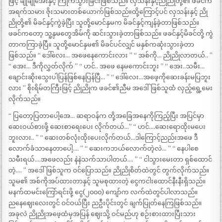
ဖြင့် ချိုချိုအေးနှင့် ကြိုက်သွားခြင်းဖြစ်သည်။ လှသန်းနှင့်ညိုညိုတို့၏ ဖခင်က
အရက်သမား ဇိုးသမားတစ်ယောက်ဖြစ်သည်။ထို့ကြောင့်ပင် လှသန်းနှင့် ညို
ညိုတို့၏ မိခင်နှင့်ကွဲခဲ့ပြီး သူတို့မောင်နှမက မိခင်နှင့်ကျန်ခဲ့တာဖြစ်သည်။
ဖခင်ကတော့ သူ့နှမတွေအိမ်ကို ဆင်းသွားခဲ့တာဖြစ်သည်။ ဖခင်နှင့်မိခင်တို့ ကွဲ
တာကကြာခဲ့ပြီ။ သူတို့မောင်နှမ၏ မိခင်ပင်လျှင် မနှစ်ကဆုံးသွားခဲ့တာ
ဖြစ်သည်။ “ ဒေါ်လေး… အဖေနေကောင်းလား ” “ အစ်ကို… ညိုညိုလာတယ်.. ”
“ အေး… ဒီကိုလွှတ်လိုက် ” “ ဟင်.. အဖေ နေမကောင်းဘူး ” “ အေး..သမီး…
ချောင်းဆိုးသွေးပါပြန်ဖြစ်နေပြန်ပြီ… ” “ ဒေါ်လေး…အဖေ့ကိုဆေးခန်းမပြဘူး
လား ” စိုးရိမ်တကြီးဖြင့် ညိုညိုက ဖခင်၏ညီမ အဒေါ်ဖြစ်သူထံ လှည့်ရွေ့မေး
လိုက်သည်။
“ ပြတော့ပြတာပေါ့အေ… ဆရာဝန်က တို့အခြေအနေကိုကြည့်ပြီး အပြင်မှာ
ဆေးဝယ်စားဖို့ ဆေးစာရေးပေး လိုက်တယ်…” “ ဟင်….ဆေးရောထိုးမပေး
ဘူးလား.. ” “ ဆေးတစ်လုံးထိုးပေးလိုက်တယ်…ဒါကြောင့်ညည်းအဖေ ဒီ
လောက်ခံသာနေတာပေါ့…. ” “ ဆေးကဘယ်လောက်တဲ့လဲ… ” “ နေပါစေ
သမီးရယ်….အဖေလည်း နဲနဲသက်သာပါတယ်…. ” “ ငါသွားမေးတာ ရှစ်ထောင်
တဲ့…. ” အဒေါ်ဖြစ်သူက ဝင်ပြောသည်။ ညိုညိုစိတ်ထဲတွင် တွက်လိုက်သည်။
သူမ၏ အစ်ကိုအပ်ထားတာနှင့် သူမစုထားတဲ့ ငွေကငါးထောင်နီးနီးရှိသည်။
မနက်ထမင်းကြော်ရင်းဖို့ ငွေ(၂၀၀၀) ကျော်က လက်ထဲတွင်ပါလာသည်။
ညနေဈေးလေးတွင် ဝင်ဝယ်ပြီး ညဦးပိုင်းတွင် ချက်ပြုတ်နေကြဖြစ်သည်။
အခုလဲ ညိုညိုအဖေ့ထံမှအပြန် ဈေးသို့ ဝင်မည်ဟု စဉ်းစားထားပြီးသား