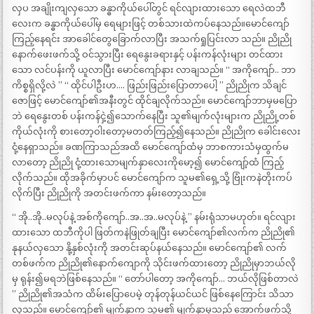
လှပ အချိုးကျလှသော ခန္ဓာကိုယ်ပေါ်တွင် ရင်လျားထားသော ရေလဲထဘီ
လေးက ခန္ဓာကိုယ်ပေါ်မှ ရေများဖြင့် တစ်သားထဲကပ်နေသည်။မောင်ကျော်
ကြည့်နေရင်း အာခေါင်တွေခြောက်လာပြီး အသက်ရှုပြင်းလာ သည်။ ညိုညို
နောက်ဖေးဖက်သို့ ဝင်သွားပြီး ရေနွေးခရားနှင့် ပန်းကန်လုံးများ တင်ထား
သော လင်ပန်းကို ယူလာပြီး မောင်ကျော်နား လာချသည်။ “ အကိုကျော်.. ဘာ
ကိစ္စရှိလို့လဲ ” “ ထိုင်ပါဦးဟ…. ဖြည်းဖြည်းပြောတာပေါ့ ” ညိုညိုက သိချင်
ဇောဖြင့် မောင်ကျော်၏အနီးတွင် ထိုင်ချလိုက်သည်။ မောင်ကျော်ဘာမှမပြော
ဘဲ ရေနွေးတစ် ပန်းကန်ငှဲ့၍သောက်နေပြီး သူ၏မျက်လုံးများက ညိုညို့တစ်
ကိုယ်လုံးကို စားတော့ဝါးတော့မတတ်ကြည့်၍နေသည်။ ညိုညိုက ခေါင်းလေး
ငုံ့နေရှာသည်။ ခဏကြာသည်အထိ မောင်ကျော်ထံမှ ဘာစကားသံမှထွက်မ
လာတော့ ညိုညို ငုံ့ထားသောမျက်နှာလေးကိုမော့၍ မောင်ကျော့်ထံ ကြည့်
လိုက်သည်။ ထိုအခိုက်မှာပင် မောင်ကျော်က သူမ၏ရှေ့သို့ ဗြုံးကနဲတိုးကပ်
လိုက်ပြီး ညိုညိုကို အတင်းဖက်ကာ နမ်းတော့သည်။
“ အို..အို..မလုပ်နဲ့ အစ်ကိုကျော်..အ..အ..မလုပ်နဲ့ ” နမ်းရုံသာမဟုတ်။ ရင်လျား
ထားသော ထဘီကိုပါ ဖြတ်ကနဲဖြုတ်ချပြီး မောင်ကျော်၏လက်က ညိုညို၏
နုနယ်လှသော နို့နှစ်လုံးကို အတင်းဆုပ်နယ်နေသည်။ မောင်ကျော်၏ လက်
တစ်ဖက်က ညိုညို၏နောက်ကျောကို သိုင်းဖက်ထားတော့ ညိုညိုမှာဘယ်လို
မှ ရုန်း၍မရဘဲဖြစ်နေသည်။ “ တော်ပါတော့ အကိုကျော်… ဘယ်လိုဖြစ်တာလဲ
” ညိုညို၏အသံက ထိမ်းပြောပေမဲ့ တုန်တုန်ယင်ယင် ဖြစ်နေကြောင်း သိသာ
လှသည်။ မောင်ကျော်၏ မျက်နှာက သူမ၏ မျက်နှာမှသည် အောက်ဖက်သို့