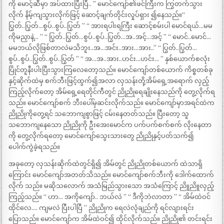
ကို မောင့်ဆီမှာ အပ်ထားပြီးပြီ.. ” မောင်ကျော်၏ဖင်ကြီးက ကြွတက်သွား
လိုက် နိမ့်ကျသွားလိုက်ဖြင့် ဆောင့်ချက်တိုင်းလှုပ်ရှား ၍နေသည်။“
ပြွတ်..ပြွတ်…စွပ်..စွပ်..ပြွတ် ” “ အားရပါးရကြီး ဆောင့်စမ်းပါ မောင်ရယ်…မမ
ကိုမညှာနဲ့… ” “ ပြွတ်..ပြွတ်…စွပ်..စွပ်..ပြွတ်…အ..အင့်…အင့် ” “ မောင်..မောင်…
မမဘယ်လိုဖြစ်တာလဲမသိဘူး..အ…အင်း..အား…အား..” “ ပြွတ်..ပြွတ်…
စွပ်..စွပ်..ပြွတ်..စွပ်..ပြွတ် ” “ အ…အ..အား..ဟင်း…ဟင်း… ” နှစ်ယောက်စလုံး
ပြိုင်တူနီးပါးပြီးသွားကြလေတော့သည်။ မောင်ကျော်တစ်ယောက် ကိစ္စတစ်ခု
နှင့်ဆိုက်ထဲမှ စက်ဘီးဖြင့်ထွက်၍အလာ လှသန်းတို့အိမ်ရှေ့အရောက် လှည့်
ကြည့်လိုက်တော့ အိမ်ရှေ့ရေတိုင်ကီတွင် ညိုညိုရေချိုးနေသည်ကို တွေ့လိုက်ရ
သည်။ မောင်ကျော်စက် ဘီးပေါ်မှဆင်းလိုက်သည်။ မောင်ကျော်မှာအရင်ထဲက
ညိုညိုကိုတွေ့ရင် သဘောကျစွာဖြင့် ငမ်းနေတတ်သည်။ ပြီးတော့ သူ
သဘောကျနေသော ညိုညိုကို ဦးအေးမောင်က ပက်ပက်စက်စက် လိုးနေတာ
ကို တွေ့လိုက်ရတော့ မောင်ကျော်သွေးသားတွေ ညိုညိုနှင့်ပတ်သက်၍
ပေါက်ကွဲခဲ့ရသည်။
အခုတော့ လှသန်းဆိုက်ထဲတွင်ရှိ၍ အိမ်တွင် ညိုညိုတစ်ယောက် ထဲသာရှိ
ကြောင်း မောင်ကျော်အတတ်သိသည်။ မောင်ကျော်စက်ဘီးကို ဒေါက်ထောက်
လိုက် သည်။ မဆိုသလောက် အသံမြည်သွားသော အသံကြောင့် ညိူညိူလှည့်
ကြည့်သည်။ “ ဟာ… အကိုကျော်.. ဘယ်လဲ ” “ ဒီကိုဘဲလာတာ ” “ အိမ်ထဲဝင်
ထိုင်လေ…. ကျမလဲ ပြီးပါပြီ ” ညိုညိုက ရေလဲလုံချည်ကို ရင်လျားရင်း
ပြောသည်။ မောင်ကျော်က အိမ်ထဲဝင်၍ ထိုင်လိုက်သည်။ ညိုညို၏ တင်းရင်း