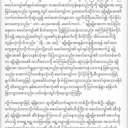
မောင်ကျော်၏နှုတ်ခမ်းများ တဆတ်ဆတ်တုန်နေသည်တို့ကို ချိုချိုအေး တွေ့
မြင်နေရသည်။ သူမရှေ့တွင် မောင်ကျော်က ဒူးထောက်ထိုင်ကာ ချိုချိုအေး၏
လက်တစ်ဖက်ကိုဆွဲယူ၍ မတ်ထောင်နေသော သူ့လီးကြီးပေါ်တင်၍ ကိုင်ခိုင်း
လေတော့သည်။ “ ဟာ…ဟေ့အေးဆို..မောင်ကလဲ… ” ချိုချိုအေးက ထပ်ငြင်း
နေလေ မောင်ကျော်၏ စိတ်တွေက ပို၍ပြင်းထန်လာသည်။ အကြိမ်ကြီမ်ကိုင်
ခိုင်း၍ မရသည့်အခါတွင် သူမ၏ပုခုံးနှစ်ဖက်ကို ဖိကိုင်ပြီး အိပ်ယာပေါ်သို့
တွန်းလှဲလိုက်သည်။ “ အို….အ..အင့် ” ချိုချိုအေးရုန်းကန်၍ထရန် အင်အား
တွေစုစည်းလိုက်သည်။သို့သော် မောင်ကျော်၏ ရင်အုပ်ကြီးအောက်၌ ချို
ချိုအေး၏ နို့လေးနှစ်လုံးမှာ ပိပြားသွားသည်။ မောင်ကျော်၏ လက်တစ်ဖက်
က ချိုချိုအေး၏ ထဘီလေးကို ခပ်ကြမ်းကြမ်း ဆွဲလှန်လိုက်လေသည်။ ချို
ချိုအေး အသက်ရှုမှားသွားရသည်။ ရင်ထဲတွင်အေးကနဲ ဟာကနဲ ဖြစ်သွားရ
သည်။ အောက်ပိုင်းတစ်ခုလုံးကို မောင်ကျော်က ပိုင်ပိုင်ကြီးစီးခွထားသဖြင့်
ရှက်စိတ်တွေဖြင့် သူမခေါင်းထဲမူး မိုက်ပြာဝေသွားသည်။ အဝတ်မဲ့အသားစိုင်
တို့ ထိတွေ့မှုက နှစ်ယောက်စလုံး၏ သွေးသားများကို ပြင်းထန်စွာ ခြောက်
ခြားသွားစေသည်။ ပတ်ဝန်းကျင်ကိုမေ့သွားကြပြီ။
လှိုက်မောစွာဖြင့် ချိနဲ့သော သူတို့၏လက်များက တစ်ဦးကိုတစ်ဦး ချိနဲ့စွာ
ဖက်တွယ်ထားလိုက်မိသည်။ မောင်ကျော်၏လီးကြီးက မောင်ကျော်၏ ဆီးခုံ
နှင့် ချိုချိုအေး၏ ဆီးခုံများကြားဝယ် ညပ်နေသည်မှ ချိုချိုအေး၏ စောက်ဖူ
တ်ဝသို့ တရွေ့ရွေ့တဖြေးဖြေး ရွေ့လျား၍လာသည်။ ချိုချိုအေး အသက်ကို
အောင့်ထားမိသည်။ သူမ၏ ဆီးခုံကို ပြစ်ချွဲသောအရည်များနှင့် ပွတ်တိုက်