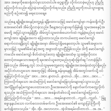
အား အဖေ့ကိုဆေးရုံတင်မှာသာတင်ပါ။ ငွေရှာပြီး လိုက်လာခဲ့မည်ဟု ညိုညို
ပြောလိုက်သည်။ ပြောမဲ့သာပြောလိုက်ရသည်။ ညိုညို ငွေကိုဘယ်သွားရှာရ
မည်ကို စဉ်းစား၍ မရသေးချေ။
သည်နေ့ ချိုချိုအေးနှင့်တွေ့ရန် ချိန်းထားသဖြင့် မောင်ကျော်မှာ ကန်ထရိုက်ဦး
အေးမောင်၏ အိမ်သို့လာခဲ့သည်။ ဒီနေ့အလုပ်နားရက်ဖြစ်၍ သူမအဖေနှင့်အ
မေတို့ အပြင်သွားရန်ရှိပြီး အိမ်တွင်သူမတစ်ယောက်ထဲ ကျန်ခဲ့မည်ဟု မောင်
ကျော်အား ချိုချိုအေးက ပြောထားသည်။ တကယ်တော့ မောင်ကျော်
ရောက်လာချိန်တွင် ချိုချိုအေးမှာ အိမ်တွင်ရှိမနေတော့ပါ။ သူမ၏အဖွားက
မှာသဖြင့် သူမ၏မိခင်နှင့်အတူ အဖွားထံသွားပြီဖြစ်သည်။ ဒါကို မောင်ကျော်
ကမသိ။ မောင်ကျော် စိတ်ထဲတွင်တော့ ချိုချိုအေးထံမှ သူအမြဲလိုလား
တောင့်တနေသောအရာကို ရအောင်ယူတော့မည်ဟုဆုံးဖြတ်ရျ ်လာခဲ့ခြငိး
ဖြစ်သည်။ အိမ်ရှေ့တွင် ဘယ်သူမှမတွေ့တော့ ချိုချိုအေးအခန်းထဲတွင်ရှိမည်၊
အပိုင်ဘဲဟဟူသော အတွေးဖြင့် အိမ်ရှေ့ခန်းမှနေ၍ အိမ်အတွင်းဖက်သို့ ဝင်
ရန်ပြင်လိုက်သည်။“ အား….အား..နာတယ်…နာတယ်…အိုး…..အား….အား….. ”
ကြားလိုက်ရသော အသံကြောင့် မောင်ကျော်ခြေလှမ်းများရပ်သွားသည်။
အင်္ကျီချွတ်နှင့်ကျောပေးထားသော ဦးအေးမောင်ကို နောက်ဖက်ကတွေ့လိုက်
ရသည်။ အသံကြားလိုက်ရသော အခန်းတံခါးဝသို့ မောင်ကျော်ပြေးကပ်
၍ကြည့်လိုက်သည်။ “ အား…..အား…..အရမ်းနာတာဘဲ….ကျွတ်…ကျွတ်.. ” ဖြူ
ဖွေးနုနယ်သော လက်လေးတစ်ဖက်က ဦးအေးမောင်၏ ကျောပြင်ကြီးကို
ဖက်၍ထားသည်။ “ အိုး..အိုး..အလာလား…အဲ့ဒါအရမ်းထိတာဘဲ…..အ..အ.. ”