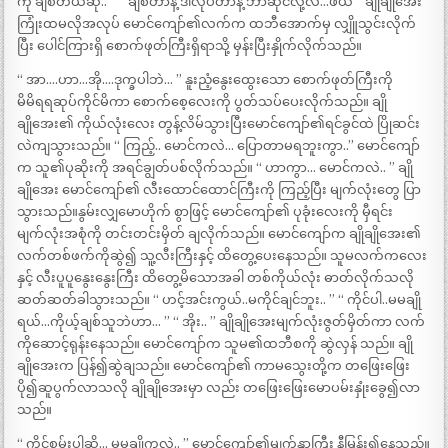
ကို ချစ်တယ်ဆို.. ” “ ချစ်တာနဲ့ ဒါလုပ်တာနဲ့ ဘာဆိုင်လို့လဲ…ဖယ် ” ချိုချိုအေး
ကြုံးထမလိုအလုပ် မောင်ကျော်၏လက်က ထဘီအောက်မှ လျှိူသွင်းလိုက်
ပြီး ပေါင်ကြားရှိ စောက်ဖုတ်ကြီးရှိရာသို့ မှန်းပြီးနှိုက်လိုက်သည်။
“ အာ….ဟာ…အို….ဒုက္ခပါဘဲ… ” နူးညံ့နွေးထွေးသော စောက်ဖုတ်ကြီးကို
မိမိရရဆုပ်ကိုင်မိကာ စောက်စေ့လေးကို ပွတ်သပ်ပေးလိုက်သည်။ ချို
ချိုအေး၏ ကိုယ်လုံးလေး တွန့်လိမ်သွားပြီးမောင်ကျော်၏ရင်ခွင်ထဲ ပြိုဆင်း
လဲကျသွားသည်။ “ ကြည့်.. မောင်ကလဲ… ပြောတာမရဘူးကွာ..” မောင်ကျော်
က သူ၏ပုဆိုးကို အရင်ချွတ်ပစ်လိုက်သည်။ “ ဟာကွာ… မောင်ကလဲ.. ” ချို
ချိုအေး မောင်ကျော်၏ လီးထောင်ထောင်ကြီးကို ကြည့်ပြီး မျက်လုံးတွေ ပြာ
သွားသည်။နွမ်းလျှမောဟိုက် စွာဖြင့် မောင်ကျော်၏ ပုခုံးလေးကို မှီရင်း
မျက်လုံးအစုံကို တင်းတင်းမှိတ် ချလိုက်သည်။ မောင်ကျော်က ချိုချိုအေး၏
လက်တစ်ဖက်ကိုဆွဲ၍ သူ့လီးကြီးနှင့် ထိတွေ့ပေးနေသည်။ သူမလက်ကလေး
နှင့် လီးပူပူနွေးနွေးကြီး ထိတွေ့မိသောအခါ တစ်ကိုယ်လုံး ဓာတ်လိုက်သလို
ဆတ်ဆတ်ခါသွားသည်။ “ ဟင့်အင်းကွယ်..မကိုင်ချင်ဘူး.. ” “ ကိုင်ပါ..မမချို
ရယ်…ကိုယ့်ချစ်သူဘဲဟာ… ” “ အိုး.. ” ချိုချိုအေးမျက်လုံးဇွတ်မှိတ်ကာ လက်
ကိုဆောင့်ရုန်းနေသည်။ မောင်ကျော်က သူမ၏ထဘီစကို ဆွဲလှန် သည်။ ချို
ချိုအေးက ပြန်၍ဆွဲချသည်။ မောင်ကျော်၏ ကာမသွေးတို့က တဖြေးဖြေး
ပို၍ဆူပွက်လာသလို ချိုချိုအေးမှာ လည်း တဖြေးဖြေးမောပမ်းနှုံးခွေ၍လာ
သည်။
“ ကိုင်စမ်းပါဆို… မမချိုကလဲ.. ” မောင်ကျော်၏မျက်နှာကြီး နီမြန်း၍နေသည်။