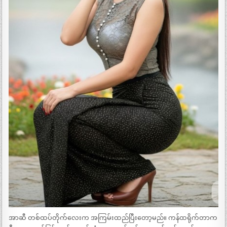
အာဆီ တစ်ထပ်တိုက်လေးက အကြမ်းထည်ပြီးတော့မည်။ ကန်ထရိုက်တာက