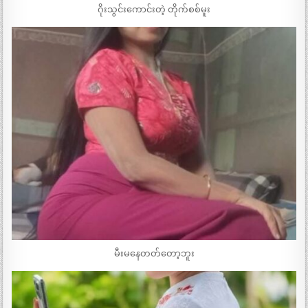
ဂိုးသွင်းကောင်းတဲ့ တိုက်စစ်မူး
မီးမနေတတ်တော့ဘူး