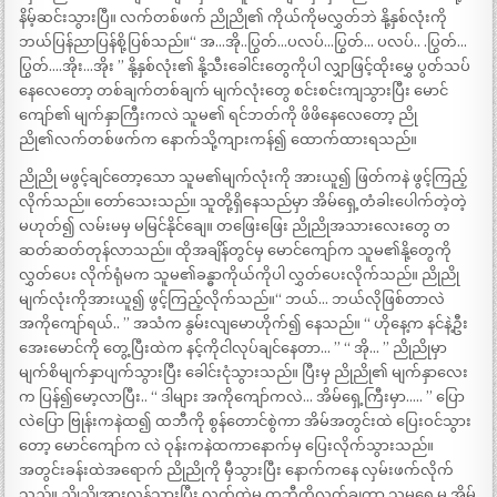
နိမ့်ဆင်းသွားပြီ။ လက်တစ်ဖက် ညိုညို၏ ကိုယ်ကိုမလွှတ်ဘဲ နို့နှစ်လုံးကို
ဘယ်ပြန်ညာပြန်စို့ပြစ်သည်။“ အ…အို..ပြွတ်…ပလပ်…ပြွတ်… ပလပ်.. .ပြွတ်…
ပြွတ်….အိုး…အိုး ” နို့နှစ်လုံး၏ နို့သီးခေါင်းတွေကိုပါ လျှာဖြင့်ထိုးမွှေ ပွတ်သပ်
နေလေတော့ တစ်ချက်တစ်ချက် မျက်လုံးတွေ စင်းစင်းကျသွားပြီး မောင်
ကျော်၏ မျက်နှာကြီးကလဲ သူမ၏ ရင်ဘတ်ကို ဖိဖိနေလေတော့ ညို
ညို၏လက်တစ်ဖက်က နောက်သို့ကျားကန်၍ ထောက်ထားရသည်။
ညိုညို မဖွင့်ချင်တော့သော သူမ၏မျက်လုံးကို အားယူ၍ ဖြတ်ကနဲ ဖွင့်ကြည့်
လိုက်သည်။ တော်သေးသည်။ သူတို့ရှိနေသည်မှာ အိမ်ရှေ့တံခါးပေါက်တဲ့တဲ့
မဟုတ်၍ လမ်းမမှ မမြင်နိုင်ချေ။ တဖြေးဖြေး ညိုညိုအသားလေးတွေ တ
ဆတ်ဆတ်တုန်လာသည်။ ထိုအချိန်တွင်မှ မောင်ကျော်က သူမ၏နို့တွေကို
လွှတ်ပေး လိုက်ရုံမက သူမ၏ခန္ဓာကိုယ်ကိုပါ လွှတ်ပေးလိုက်သည်။ ညိုညို
မျက်လုံးကိုအားယူ၍ ဖွင့်ကြည့်လိုက်သည်။“ ဘယ်… ဘယ်လိုဖြစ်တာလဲ
အကိုကျော်ရယ်.. ” အသံက နွမ်းလျမောဟိုက်၍ နေသည်။ “ ဟိုနေ့က နင်နဲ့ဦး
အေးမောင်ကို တွေ့ပြီးထဲက နင့်ကိုငါလုပ်ချင်နေတာ… ” “ အို… ” ညိုညိုမှာ
မျက်စိမျက်နှာပျက်သွားပြီး ခေါင်းငုံသွားသည်။ ပြီးမှ ညိုညို၏ မျက်နှာလေး
က ပြန်၍မော့လာပြီး.. “ ဒါများ အကိုကျော်ကလဲ… အိမ်ရှေ့ကြီးမှာ….. ” ပြော
လဲပြော ဗြုန်းကနဲထ၍ ထဘီကို စွန်တောင်စွဲကာ အိမ်အတွင်းထဲ ပြေးဝင်သွား
တော့ မောင်ကျော်က လဲ ဝုန်းကနဲထကာနောက်မှ ပြေးလိုက်သွားသည်။
အတွင်းခန်းထဲအရောက် ညိုညိုကို မှီသွားပြီး နောက်ကနေ လှမ်းဖက်လိုက်
သည်။ ညိုညိုအားလွန်သွားပြီး လက်ထဲမှ ထဘီကိုလွှတ်ချကာ သူမရှေ့မှ အိမ်