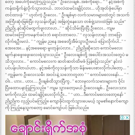
တော့ အပေါ်ကိုမော့ကြည့်သည်။ “ ဦးလေးချစ်..အစ်ကိုရော… ” “ နင့်အစ်ကို
ကန်ထရိုက်နဲ့လိုက်သွားတယ်.. ဘာလဲထမင်းချိုင့်လား…. ဟိုအုတ်ခုံပေါ်မှာ
တင်ထားခဲ့ ” “ ဟုတ်ကဲ့ ဦးလေး.. ” ဦးချစ်မှာ လက်သမားများထဲတွင် အသက်
အကြီးဆုံးဖြစ်ပြီး လှသန်းတို့နှင့် အမြဲတွဲနေသော တစ်ဖွဲ့သားထဲဖြစ် သည်။“
ညိုညို..နင်ဆိုင်မထွက်ဖူးလားဟ…” “ ဆိုင်သိမ်းပြီးပြီ ဦးလေး… ကျမ
ထမင်းကြော်ကမနက်ခင်းဘဲ ရောင်းတာလေ..” “ လှသန်းလာရင် ဘာပြော
လိုက်ရဦးမလဲ.. ” “ ကျွန်မ ညနေ အဖေတို့အီမ်သွားဦးမယ် ပြောလိုက်ပါ…” “
အေးအေး…. နင့်အဖေရော မူးတုန်းပဲလား…” ညိုညိုဆိုသော ကောင်မလေး
မျက်နှာဖွေးဖွေးလေးရဲသွားသည်။ “ ဦးလေးချစ်တို့ အပေါင်းအသင်းတွေပဲ မ
သိဘူးလား… ” ကောင်မလေးက ဆတ်ဆတ်ထိမခံ ပြန်ပြောသည်။“ နင်လဲ
ပင်ပန်းပါတယ်ဟာ… နင့်အစ်ကိုလှသန်းကိုသာ မိန်းမပေးစားလိုက်ပါတော့…. ”
“ ကျွန်မက ဦးလေးသမီး အဝင်းနဲ့ သဘောတူတာ ” “ ကောင်မလေးနော်….. ” “
ဝါး… ဟား… ဟား….. ဦးချစ်ထိသွားပြီကွ.. ” ဘေးမှလက်သမားများက ဝိုင်း
ပြီးထောပနာပြုကြသည်။ “ ကျမ သွားတော့မယ် ဦးလေးချစ်… ဦးလေးသား
မက်ကိုလည်း ထမင်ချိုင့်ပေးလိုက်ဦး… ” “ ဟာ….ဒီကောင်မလေးတော့နော် ”
ညိုညိုက လှည့်ပင်မကြည့်။ ကျောခိုင်းထွက်သွားပေမယ့် သူမ၏နောက်ကျော
ကို ကြည့်နေသူကတော့ မောင်ကျော်ပင် ဖြစ်ပါသည်။