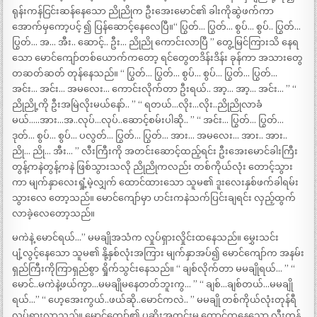
ရုန်းကန်ငြင်းဆန်နေသော ညိုညိုက ဦးအေးမောင်၏ ခါးကိုဆွဲဖက်ကာ
အောက်မှကော့ပင့် ၍ ပြန်ဆောင့်နေလေပြီ။“ ပြွတ်… ပြွတ်… စွပ်… စွပ်.. ပြွတ်…
ပြွတ်… အ… အီး.. ဆောင့်.. ဦး… ညိုညို ကောင်းလာပြီ ” တွေ့မြင်ကြားသိ နေရ
သော မောင်ကျော်တစ်ယောက်ကတော့ ရင်တွေတဒိန်းဒိန်း ခုန်ကာ အသားတွေ
တဆတ်ဆတ် တုန်နေသည်။ “ ပြွတ်… ပြွတ်… စွပ်… စွပ်… ပြွတ်… ပြွတ်…
အင်း… အင်း… အမလေး… ကောင်းလိုက်တာ ဦးရယ်.. အာ့… အာ့… အင်း… ” “
ညိုညို့ကို ဦးအမြဲလိုးမယ်နော်.. ” “ ရတယ်…လိုး…လိုး..ညိုညိုလာခံ
မယ်…..အား…အ..လုပ်…လုပ်..ဆောင့်စမ်းပါဆို.. ” “ အင်း… ပြွတ်… ပြွတ်…
ဒုတ်… စွပ်… စွပ်… ပလွတ်… ပြွတ်… ပြွတ်… အား… အမလေး… အား.. အား..
ညို… ညို… အီး… ” လီးကြီးကို အတင်းဆောင့်ထည့်ရင်း ဦးအေးမောင်ခါးကြီး
တွန့်ကနဲတွန့်ကနဲ ဖြစ်သွားသလို ညိုညိုကလည်း တစ်ကိုယ်လုံး တောင့်သွား
ကာ မျက်နှာလေးရှုံ့မဲ့လျှက် ထောင်ထားသော သူမ၏ ဒူးလေးနှစ်ဖက်ခါရမ်း
သွားလေ တော့သည်။ မောင်ကျော်မှာ ဟင်းကနဲသက်ပြင်းချရင်း လှည့်ထွက်
လာခဲ့လေတော့သည်။
မကဲနဲ့ မောင်ရယ်…” မမချိုအသံက လှုပ်ရှားလှိုင်းထနေသည်။ မွှေးသင်း
ပျံ့လွင့်နေသော သူမ၏ နို့နှစ်လုံးအကြား မျက်နှာအပ်၍ မောင်ကျော်က အနမ်း
ရှည်ကြီးကိုကြာရှည်စွာ ရှိုက်သွင်းနေသည်။ “ ချစ်လိုက်တာ မမချိုရယ်… ” “
မောင်..မကဲနဲ့ဖယ်ကွာ…မမချိုမနေတတ်ဘူးကွ… ” “ ချစ်…ချစ်တယ်…မမချို
ရယ်…” “ ဟေ့အေးကွယ်..ဖယ်ဆို..မောင်ကလဲ.. ” မမချို တစ်ကိုယ်လုံးတုန်ရီ
လှုပ်ရှားလာသည်။ မောင်ကျော်၏ ပုဆိုးအတွင်းမှ ထောင်ထနေသော လီးတန်