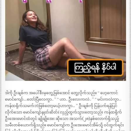
ဒါကို ဦးချစ်က အပေါ်စီးမှတွေ့ဖြစ်အောင် တွေ့လိုက်သည်။ “ ဟေ့ကောင်
မောင်ကျော်….တော်ပြီလေကွာ.. ” “ ဟာ.. ဦးလေးကလဲ.. ” “ မင်းကလဲကွာ…
ကန်ထရိုက်သမက်ဘဲဖြစ်တော့မယ့်ဟာကွာ… ” ဦးချစ်ကို ပြန်ပက်ရန်ပြင်
လိုက်သော မောင်ကျော်နှုတ်ဆိတ်í လှည့်ထွက်သွားတော့သည်း ကန်ထရိုက်
ဦးအေးမောင်ထံတွင် ချိုချိုအေး ဆိုသော အသက်(၂၈)နှစ်လောက်ရှိသည့်
သမီးတစ်ယောက်ရှိသည်။ မောင်ကျော်က ဦးအေးမောင်အိမ်သို့ ဝင်ထွက်ရင်း