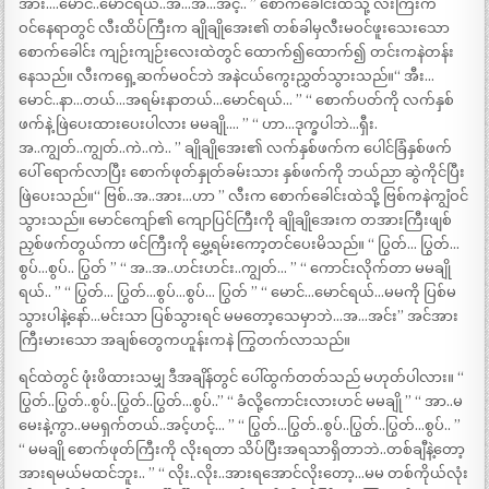
အား….မောင်..မောင်ရယ်..အ…အ…အင့်.. ” စောက်ခေါင်းထဲသို့ လီးကြီးက
ဝင်နေရာတွင် လီးထိပ်ကြီးက ချိုချိုအေး၏ တစ်ခါမှလီးမဝင်ဖူးသေးသော
စောက်ခေါင်း ကျဉ်းကျဉ်းလေးထဲတွင် ထောက်၍ထောက်၍ တင်းကနဲတန်း
နေသည်။ လီးကရှေ့ဆက်မဝင်ဘဲ အနဲငယ်ကွေးညွှတ်သွားသည်။“ အီး…
မောင်..နာ…တယ်…အရမ်းနာတယ်…မောင်ရယ်… ” “ စောက်ပတ်ကို လက်နှစ်
ဖက်နဲ့ ဖြဲပေးထားပေးပါလား မမချို…. ” “ ဟာ…ဒုက္ခပါဘဲ…ရှီး.
အ..ကျွတ်..ကျွတ်..ကဲ..ကဲ.. ” ချိုချိုအေး၏ လက်နှစ်ဖက်က ပေါင်ခြံနှစ်ဖက်
ပေါ် ရောက်လာပြီး စောက်ဖုတ်နှုတ်ခမ်းသား နှစ်ဖက်ကို ဘယ်ညာ ဆွဲကိုင်ပြီး
ဖြဲပေးသည်။“ ဗြစ်..အ..အား…ဟာ ” လီးက စောက်ခေါင်းထဲသို့ ဗြစ်ကနဲကျွံဝင်
သွားသည်။ မောင်ကျော်၏ ကျောပြင်ကြီးကို ချိုချိုအေးက တအားကြီးဖျစ်
ညှစ်ဖက်တွယ်ကာ ဖင်ကြီးကို မွှေ့ရမ်းကော့တင်ပေးမိသည်။ “ ပြွတ်… ပြွတ်…
စွပ်…စွပ်.. ပြွတ် ” “ အ..အ..ဟင်းဟင်း..ကျွတ်… ” “ ကောင်းလိုက်တာ မမချို
ရယ်.. ” “ ပြွတ်… ပြွတ်…စွပ်…စွပ်… ပြွတ် ” “ မောင်…မောင်ရယ်…မမကို ပြစ်မ
သွားပါနဲ့နော်…မင်းသာ ပြစ်သွားရင် မမတော့သေမှာဘဲ…အ…အင်း” အင်အား
ကြီးမားသော အချစ်တွေကဟူန်းကနဲ ကြွတက်လာသည်။
ရင်ထဲတွင် ဖုံးဖိထားသမျှ ဒီအချိန်တွင် ပေါ်ထွက်တတ်သည် မဟုတ်ပါလား။ “
ပြွတ်..ပြွတ်..စွပ်..ပြွတ်..ပြွတ်…စွပ်..” “ ခံလို့ကောင်းလားဟင် မမချို ” “ အာ..မ
မေးနဲ့ကွာ..မမရှက်တယ်..အင့်ဟင့်… ” “ ပြွတ်…ပြွတ်..စွပ်..ပြွတ်..ပြွတ်…စွပ်.. ”
“ မမချို စောက်ဖုတ်ကြီးကို လိုးရတာ သိပ်ပြီးအရသာရှိတာဘဲ..တစ်ချီနဲ့တော့
အားရမယ်မထင်ဘူး.. ” “ လိုး..လိုး..အားရအောင်လိုးတော့…မမ တစ်ကိုယ်လုံး