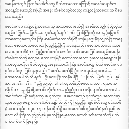
အခန်းထဲတွင် ပြတင်းပေါက်တွေ ပိတ်ထားသောကြောင့် အလင်းရောင်က
အားနည်းနေသည့်အပြင် အခန်း တံခါးဝတွင်လည်း ကန့်လန့်ကာလေးက ရှိနေ
သေးသည်။
မောင်ကျော် ကန့်လန့်ကာလေးကို အသာလေးဖယ်၍ အခန်းထဲသို့ကြည့်လိုက်
သည်။ “ဗြွတ်…. ပြွတ်….ပလွတ်..စွပ်..စွပ် ” ဖင်ပြောင်ကြီးကို အားနှင့်မြှောက်
ကာဆောင့်နေသည်။ ကြီးမားမဲနက်သောလီးကြီးကဖြူဖွေးနီရဲလျှက်ပြဲအာနေ
သော စောက်ပတ်လေးထဲ ပြည့်ပြည့်ကြီးဝင်နေသည်။ စောက်ပတ်ဘေးသား
လေးများကနီရဲကာ ပြည့်တင်းတင်း ဖောင်းဖောင်းလေး ဖြစ်နေသည်။အခန်း
တံခါးဘက်သို့ ကျောပေးထားသဖြင့် ထောင်ထားသော ဒူးလေးနှစ်ချောင်း ဖြဲ
ကားလိုက်တိုင်း ဖိဝင်လိုးသွင်းနေသောလီးကြီး အဝင်အထွက်ကို မောင်ကျော်
ရှင်းလင်းစွာ မြင်နေရသည်။ “ တော်…တော်ပြီ ဦးလေးရယ်..နာတယ်….. ”“
ခဏလေးပါ ညိုညိုရယ်… ဦးလေးပြီးကာနီးပါပြီ.. ” “ ပြွတ်…ပြွတ်…စွပ်….စွပ်…
အ.. အ..အီး…အီး… ” ညိူညိုတဲ့…ဒါ..ဒါ..လှသန်းညီမလေး…ဟာ… ရက်စက်
လိုက်တာ…နှမြောဖို့ကောင်းလိုက်တာ… ညိုညိုက ဘာလို့ရောက်လာတာလဲ…
အရင်ထဲကဖြစ်နေပုံတော့ မဟုတ်ဘူး…။ မောင်ကျော် ရင်ထဲတွင် ဗလောင်ဆူ
သွားသည်။မနေ့ကပင် မောင်ကျော် ညိုညိုကိုကြည့်ပြီး ချစ်စိတ်တွေ ဝင်လာမိ
ခဲ့သေးသည်။ အခုတော့ ကန်ထရိုက်ဦးအေးမောင်၏ ရင့်ထော်မဲနက် ညစ်နေ
သော လီးကြီးက ညိုညို၏ နုဖတ်ဖြူဖွေးသော စောက်ဖုတ်လေးထဲသို့ ပက်
ပက်စက်စက်ဖြဲနေပြီ။