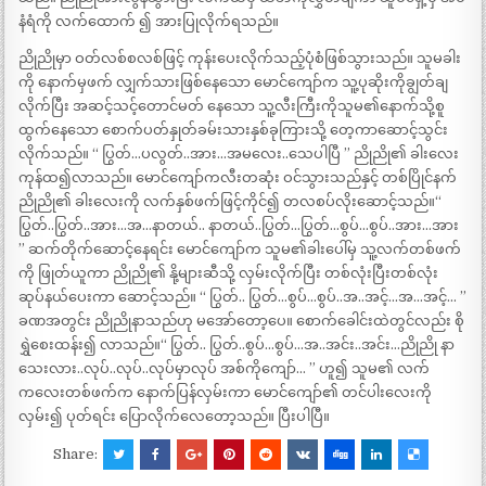
နံရံကို လက်ထောက် ၍ အားပြုလိုက်ရသည်။
ညိုညိုမှာ ဝတ်လစ်စလစ်ဖြင့် ကုန်းပေးလိုက်သည့်ပုံစံဖြစ်သွားသည်။ သူမခါး
ကို နောက်မှဖက် လျှက်သားဖြစ်နေသော မောင်ကျော်က သူ့ပုဆိုးကိုချွတ်ချ
လိုက်ပြီး အဆင့်သင့်တောင်မတ် နေသော သူ့လီးကြီးကိုသူမ၏နောက်သို့စူ
ထွက်နေသော စောက်ပတ်နှုတ်ခမ်းသားနှစ်ခုကြားသို့ တေ့ကာဆောင့်သွင်း
လိုက်သည်။ “ ပြွတ်…ပလွတ်..အား…အမလေး..သေပါပြီ ” ညိုညို၏ ခါးလေး
ကုန်ထ၍လာသည်။ မောင်ကျော်ကလီးတဆုံး ဝင်သွားသည်နှင့် တစ်ပြိုင်နက်
ညိုညို၏ ခါးလေးကို လက်နှစ်ဖက်ဖြင့်ကိုင်၍ တလစပ်လိုးဆောင့်သည်။“
ပြွတ်..ပြွတ်..အား…အ…နာတယ်.. နာတယ်..ပြွတ်…ပြွတ်…စွပ်…စွပ်..အား…အား
” ဆက်တိုက်ဆောင့်နေရင်း မောင်ကျော်က သူမ၏ခါးပေါ်မှ သူ့လက်တစ်ဖက်
ကို ဖြုတ်ယူကာ ညိုညို၏ နို့များဆီသို့ လှမ်းလိုက်ပြီး တစ်လုံးပြီးတစ်လုံး
ဆုပ်နယ်ပေးကာ ဆောင့်သည်။ “ ပြွတ်.. ပြွတ်…စွပ်…စွပ်..အ..အင့်…အ…အင့်… ”
ခဏအတွင်း ညိုညိုနာသည်ဟု မအော်တော့ပေ။ စောက်ခေါင်းထဲတွင်လည်း စို
ရွှဲစေးထန်း၍ လာသည်။“ ပြွတ်.. ပြွတ်..စွပ်…စွပ်…အ..အင်း..အင်း…ညိုညို နာ
သေးလား..လုပ်..လုပ်..လုပ်မှာလုပ် အစ်ကိုကျော်… ” ဟူ၍ သူမ၏ လက်
ကလေးတစ်ဖက်က နောက်ပြန်လှမ်းကာ မောင်ကျော်၏ တင်ပါးလေးကို
လှမ်း၍ ပုတ်ရင်း ပြောလိုက်လေတော့သည်။ ပြီးပါပြီ။
Share: