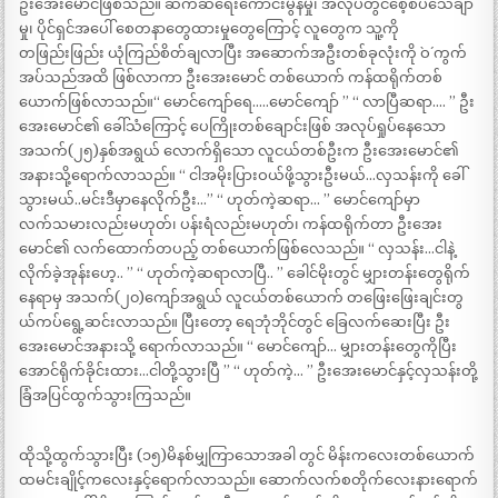
ဦးအေးမောင်ဖြစ်သည်။ ဆက်ဆံရေးကောင်းမွန်မှု၊ အလုပ်တွင်စေ့စပ်သေချာ
မှု၊ ပိုင်ရှင်အပေါ် စေတနာတွေထားမှုတွေကြောင့် လူတွေက သူ့ကို
တဖြည်းဖြည်း ယုံကြည်စိတ်ချလာပြီး အဆောက်အဦးတစ်ခုလုံးကို `ဝ´ ကွက်
အပ်သည်အထိ ဖြစ်လာကာ ဦးအေးမောင် တစ်ယောက် ကန်ထရိုက်တစ်
ယောက်ဖြစ်လာသည်။“ မောင်ကျော်ရေ…..မောင်ကျော် ” “ လာပြီဆရာ…. ” ဦး
အေးမောင်၏ ခေါ်သံကြောင့် ပေကြိုးတစ်ချောင်းဖြစ် အလုပ်ရှုပ်နေသော
အသက်(၂၅)နှစ်အရွယ် လောက်ရှိသော လူငယ်တစ်ဦးက ဦးအေးမောင်၏
အနားသို့ရောက်လာသည်။ “ ငါအမိုးပြားဝယ်ဖို့သွားဦးမယ်…လှသန်းကို ခေါ်
သွားမယ်..မင်းဒီမှာနေလိုက်ဦး…” “ ဟုတ်ကဲ့ဆရာ… ” မောင်ကျော်မှာ
လက်သမားလည်းမဟုတ်၊ ပန်းရံလည်းမဟုတ်၊ ကန်ထရိုက်တာ ဦးအေး
မောင်၏ လက်ထောက်တပည့် တစ်ယောက်ဖြစ်လေသည်။ “ လှသန်း…ငါနဲ့
လိုက်ခဲ့အုန်းဟေ့.. ” “ ဟုတ်ကဲ့ဆရာလာပြီ.. ” ခေါင်မိုးတွင် မျှားတန်းတွေရိုက်
နေရာမှ အသက်(၂၀)ကျော်အရွယ် လူငယ်တစ်ယောက် တဖြေးဖြေးချင်းတွ
ယ်ကပ်ရွေ့ဆင်းလာသည်။ ပြီးတော့ ရေဘုံဘိုင်တွင် ခြေလက်ဆေးပြီး ဦး
အေးမောင်အနားသို့ ရောက်လာသည်။ “ မောင်ကျော်… မျှားတန်းတွေကိုပြီး
အောင်ရိုက်ခိုင်းထား…ငါတို့သွားပြီ ” “ ဟုတ်ကဲ့… ” ဦးအေးမောင်နှင့်လှသန်းတို့
ခြံအပြင်ထွက်သွားကြသည်။
ထိုသို့ထွက်သွားပြီး (၁၅)မိနစ်မျှကြာသောအခါ တွင် မိန်းကလေးတစ်ယောက်
ထမင်းချိုင့်ကလေးနှင့်ရောက်လာသည်။ ဆောက်လက်စတိုက်လေးနားရောက်