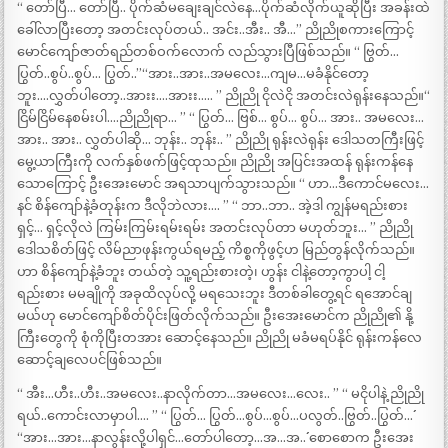
“ တော်ပြီ… တော်ပြီ.. ပိုက်ဆံမချေးချင်လဲနေ…ပိုက်ဆံလိုက်ယူဆိုပြီး အခန်းထဲ
ခေါ်လာပြီးတော့ အတင်းလုပ်တယ်.. အင်း..အီး.. အီ…” ညိုညိုစကားကြောင့်
မောင်ကျော်ဇာတ်ရည်တစ်ဝက်လောက် လည်သွားပြီဖြစ်သည်။ “ ဗြွတ်…
ပြွတ်..စွပ်..စွပ်… ပြွတ်..”“အား..အား..အမလေး…ကျမ…မခံနိုင်တော့
ဘူး….လွှတ်ပါတော့..အားး….အားး….. ” ညိုညို ငိုလဲငို အတင်းလဲရုန်းနေသည်။“
ငြိမ်ငြိမ်နေစမ်းပါ….ညိုညိုရာ… ” “ ပြွတ်… ဗြစ်… စွပ်… စွပ်… အား.. အမလေး…
အား.. အား.. လွှတ်ပါဆို… ဘုန်း.. ဘုန်း.. ” ညိုညို ရုန်းလဲရုန်း ဒေါသတကြီးဖြင့်
မွေ့ယာကြီးကို လက်နှစ်ဖက်ဖြင့်ထုသည်။ ညိုညို အပြင်းအထန် ရုန်းကန်နေ
သောကြောင့် ဦးအေးမောင် အရသာပျက်သွားသည်။ “ ဟာ…ဒီကောင်မလေး…
နင် စိန်ကျော်နဲ့ခံတုန်းက ဒီလိုဘဲလား…. ” “ ဘာ..ဘာ.. အဲ့ဒါ ကျွန်မရည်းစား
ရှင့်… ရှင့်လိုလဲ ကြမ်းကြမ်းရမ်းရမ်း အတင်းလုပ်တာ မဟုတ်ဘူး… ” ညိုညို
ဒေါသစိတ်ဖြင့် လိမ်ညာဖုန်းကွယ်ရမည့် ကိစ္စကိုဖွင့်ဟ မြည်တွန်လိုက်သည်။
ဟာ စိန်ကျော်နဲ့ခံဘူး တယ်တဲ့ သူ့ရည်းစားတဲ့၊ ဟွန်း ငါနဲ့တော့ကွာပါ့ ငါ့
ရည်းစား မမချိုကို အခုထိလုပ်လို့ မရသေးဘူး ဒီတစ်ခါတွေ့ရင် ရအောင်ချ
မယ်ဟု မောင်ကျော်စိတ်ပိုင်းဖြတ်လိုက်သည်။ ဦးအေးမောင်က ညိုညို၏ နို့
ကြီးတွေကို စုံကိုပြီးတအား ဆောင့်နေသည်။ ညိုညို မခံမရပ်နိုင် ရုန်းကန်လေ
ဆောင့်ချလေပင်ဖြစ်သည်။
“ အီး…ဟီး..ဟီး..အမလေး..နာလိုက်တာ…အမလေး…လေး.. ” “ မငိုပါနဲ့ ညိုညို
ရယ်..ကောင်းလာမှာပါ…. ” “ ပြွတ်… ပြွတ်…စွပ်…စွပ်…ပလွတ်..ဗြွတ်..ပြွတ်…´´
“အား…အား…နာလွန်းလို့ပါရှင်…တော်ပါတော့…အ…အ..´´ စောစောက ဦးအေး