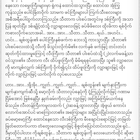
နေသော လမွှေးကြီးများမှာ ရှဲကနဲ ထောင်ထသွားပြီး ထောင်ထ အုံကြွ
ကုန်သည်။ ပေါင်ခြံတဝိုက် သာမက ဖင်ကြီးများပါ ကြက်သီးလေးများ
အစီအရီပေါ်ထွက်လာကြသည်။ သီတာက ပါးစပ်အတွင်းမှ ဒစ်ကြီးကို အသာ
ပြန် ဆုတ်ပြီး ဒစ်ချိုင့်ထဲသို့ လျှာဖျားလေးဖြင့် ခပ်ဖိဖိလေး ထိုးဖိကာ ရစ်ဝိုက်
ကစားလိုက်သောအခါ… အား…အား….သီတာ…သီတာ…ရယ်…အဟင်း…
ဟင်း…. ချစ်ထွန်း၏ ပေါင်ကြီးနှစ်ဖက်က ဘေးသို့ ကားသွားပြီး သီတာ၏
ပါးစပ်လေးထဲသို့ လီးကို ဖိသွင်းလိုက်မိ၏။ လက်နှစ် ဖက်ဖြင့် တင်းတင်း
ဆုတ်ကိုင်ထားမှုကြောင့် လီးကြီးက သီတာ၏ ပါးစပ်ထဲသို့ (၂)လက်မခန့်သာ
ဝင်သွား၏။ သီတာက လီး ထိပ်ဖူးကြီးကို မိမိရရစုပ်ထားပြီး သူ၏ လျှာလေး
ကို မာကျစ်လျှက် ဒစ်ကြီးကို ဝိုက်၍၎င်း ထိပ်ဖူးကြီးကို လျှာဖျားဖြင့် ထိုး
လိုက် လျှာပြားဖြင့် ယက်လိုက် လုပ်ပေးသည်။
ဟား…အား…အို့အိုး…ကျွတ်…ကျွတ်…ကျွတ်…. ချစ်ထွန်း၏ မျက်နှာကြီးက
မျက်နှာကျက်ဆီသို့ မော့လိုက် သီတာလုပ်နေပုံကို ငုံ့ကြည့်လိုက်ဖြင့် ဂဏာမ
ငြိမ်အောင် ဖြစ်နေပြီး နှုတ်ခမ်းကိုလည်း လျှာဖြင့် အကြိမ်ကြိမ်ယက်နေ
မိသည်။ လီးတန်ကြီးကမူလထက် (၂)ဆခန့် ထွားလာပြီး အံ့ဖွယ် ကောင်း
လောက်အောင်ပင် မာကြောလာ၏။ အကြောများ အပြိုင်းပြိုင်းထလာသည်။
ခပ်မော့မော့ကြီး ထောင်နေသော လီးဒစ်ကြီးက မီးချောင်းရောင်ဖြင့် တဖြတ်
ဖြတ်တောက်ပကာ တံတွေးလေးများဖြင့် စိုစွတ်ပြောင်တင်းလာသည်။ ရှင်…
ဒီမှာထိုင်ပါလား ကိုချစ်ထွန်း… သီတာက ချစ်ထွန်းကို လေးယောက်ထိုင် ဆိုဖာ
ကြီးပေါ်၌ ထိုင်ခိုင်းသည်။ ချစ်ထွန်းကလည်း သံပတ်ပေးထားသော အရုပ်တစ်