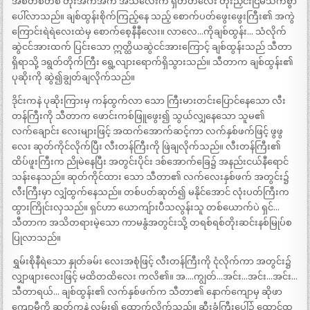
အစ်တစ်တစ် တိုးအက်အက် အသံလေးက ရှတတလေး တိုးညှင်းငြိမ်သက်စွာ
ပေါ်လာသည်။ ချစ်ထွန်းစိုက်ကြည့်နေ သည့် စောက်ပတ်ဖွေးဖွေးကြီး၏ အကွဲ
ကြောင်းရဲရဲလေးထဲမှ စောက်စေ့နီနီလေး။ လာလေ…ကိုချစ်ထွန်း… သံလိုက်
ဆွဲငင်အားထက် ပြင်းသော ဣတ္ထိယဆွဲငင်အားကြောင့် ချစ်ထွန်းသည် သီတာ
ရှိရာသို့ ဒရွတ်တိုက်ကြီး ရွေ့လျားရောက်ရှိသွားသည်။ သီတာက ချစ်ထွန်း၏
ပုဆိုးကို ဆွဲ၍ချွတ်ချလိုက်သည်။
ဒိုင်းကနဲ ပုဆိုးကြားမှ ကန်ထွက်လာ သော ကြီးမားတင်းပြောင်နေသော လီး
တန်ကြီးကို သီတာက ဖောင်းကစ်ဖြူဖွေး၍ သွယ်လျှနေသော သူမ၏
လက်ချောင်း လေးများဖြင့် အထက်အောက်ဆင့်ကာ လက်နှစ်ဖက်ဖြင့် ဖွဖွ
လေး ဆုတ်ကိုင်လိုက်ပြီး လီးတန်ကြီးကို ဖြဲချလိုက်သည်။ လီးတန်ကြီး၏
ထိပ်ဖူးကြီးက ညိုမဲနေပြီး အတွင်းပိုင်း ဒစ်အောက်ခြေ၌ အနည်းငယ်နီရောင်
သန်းနေသည်။ ဆုတ်ကိုင်ထား သော သီတာ၏ လက်လေးနှစ်ဖက် အတွင်း၌
လီးကြီးမှာ လျှံထွက်နေသည်။ တစ်ပတ်ဆုတ်၍ မနိုင်အောင် လုံးပတ်ကြီးက
ထွားကြိုင်းလှသည်။ ရှင်ဟာ ယောကျ်ားပီသလွန်းသူ တစ်ယောက်ပဲ ရှင်…
သီတာက အသိတရားမဲ့သော ကာမနွံအတွင်းသို့ တရစ်ရစ်တိုးဆင်းနစ်မြုပ်စ
ပြုလာသည်။
ရွှမ်းစိုနီရဲသော နှုတ်ခမ်း လေးအစုံဖြင့် လီးတန်ကြီးကို ငုံလိုက်ကာ အတွင်း၌
လျှာဖျားလေးဖြင့် မထိတထိလေး ကလိ၏။ အ….ကျွတ်…အင်း…အင်း…အင်း…
သီတာရယ်… ချစ်ထွန်း၏ လက်နှစ်ဖက်က သီတာ၏ နောက်ကျောမှ ဆိုဖာ
ကျောမှီကို ဆတ်ကနဲ လှမ်း၍ ထောက်လိုက်သည်။ ဆီးခုံကြီးပေါ်၌ ထောင်ထ