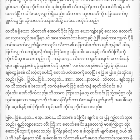
ရုပ်ပမာ ထိုင်ချလိုက်သည်။ ချစ်ထွန်း၏ လီးတန်ကြီးက ကိုးဆယ်ဒီဂရီ မတ်
တောင်ပြီး ခေါင်းမော့လျှက်ရှိသည်။ သီတာက သူမထဘီကို ခြေထောက်မှ
ချွတ်ယူပြီး ဆိုဖာလက်တန်းပေါ်သို့ တင်ထားလိုက်သည်။
ထဘီမရှိသော သီတာ၏ အောက်ပိုင်းကြီးက ယောကျ်ားနှင့် လေးလ လောက်
ဝေးသွားသည့်အချိန်မှာပင် အားသစ်အင်သစ်တွေနှင့် ဖွံ့ဖြိုးစွင့်ကားလျှက် ပိုမို
တင်းမောက်လျှက်ရှိလေသည်။ သီတာ၏ ခြေတစ်ဖက်က ချစ်ထွန်း၏ ခါးမှ
ဖြတ်လျှက် ကျော်ခွလိုက်စဉ် ကြမ်းရှရှ ခြေဖဝါး လေးနှင့် လီးထိပ်ကြီးကို
တိုက်မိသွားသေးသည်။ အို…ကန်တော့… သီတာက ရုတ်တရက် တောင်းပန်
ရင်း ချစ်ထွန်း၏ ပုခုံးနှစ်ဖက်ကို သူမ၏ လက်လေးနှစ်ဖက်ဖြင့် စုံကိုင်ကာ
ချစ်ထွန်း၏ လီးတဲ့တဲ့ပေါ်သို့ စောက်ပတ်အဝကိုတေ့ပြီး ဖြေးဖြေးချင်းထိုင်ချ
သည်။ ဗြစ်…ပြွတ်…ဗြစ်…ဘလွတ်… အား…အား…နာတယ်…သိလား… ချစ်ထွန်း
က သီတာ၏ ခါးလေးကို လက်နှစ်ဖက်ဖြင့် ဇတ်ကနဲ ဆုတ်ကိုင်ရင်း ခပ်
တိုးတိုး အော်လိုက်သည်။ သီတာက ကြားဟန်မတူ တင်းရင်းပြည့်အင့်စွာ လိုး
သွင်းနေသော အရသာကို အံလေးကြိတ်ကာ ခံစားရင်း မျက်နှာကို အပေါ်မော့
ပြီး ဂွေးစိနှင့် ဖင်ကြီးထိသည်အထိ ထိုင်ချလိုက်လေသည်။
ဗြစ်…ဗြစ်…ဒုတ်… အေ့…အင်း… သီတာ၏ ဖင်ကြီး ချက်ချင်းပြန်ကြွတက်သွား
သည်။ ရှည်လျှားသော လီးကြီးက စောက်ခေါင်းနုနုလေးကို မာကြောစွာ ထိုး
ဆောင့်မိသွားပုံရလေသည်။ နို့ကြီးနှစ်လုံးက ချစ်ထွန်း၏ မျက်နှာရှေ့ဝယ် အိ
ပဲ့ အိပဲ့နှင့် ရှိနေသည်မို့ ချစ်ထွန်းက သီတာ၏ မက်မောဖွယ်ကောင်းလှသော နို့