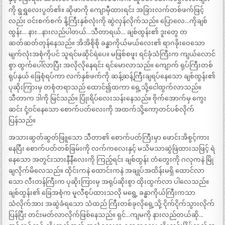
ကို ရွရွှလေးပွတ်၏။ ဆိုဖာကို ကျောမှီထားရင်း အခြားလက်တစ်ဖက်ဖြင့်
လည်း ဝင်းစက်စက် နို့ကြီးနှစ်လုံးကို ဆွဲလှန်လိုက်သည်။ ပြောလေ…ကိုချစ်
ထွန်း… နား…နားလည်ပါတယ်…သီတာရယ်… ချစ်ထွန်း၏ ဒူးတွေ တ
ဆတ်ဆတ်တုန်နေသည်။ အိအိစိုစို ခန္ဓာကိုယ်မယ်လေး၏ ရာဂခိုးဝေသော
မျက်လုံးအစုံကိုပင် သူရင်မဆိုင်ရဲပေ။ မဖြစ်စဖူး ရင်ခုံသံကြီးက ကျယ်လောင်
စွာ ထွက်ပေါ်လာပြီး အလိုလိုနေရင်း ရင်မောလာသည်။ ကျောက် ရုပ်ကြီးတစ်
ရုပ်နှယ် ခြေစုံရပ်ကာ လက်နှစ်ဖက်ကို ဆန့်ဆန့်ကြီးချရပ်နေသော ချစ်ထွန်း၏
ပုဆိုးကြားမှ တစုံတရာသည် ထောင်၍ထကာ ရှေ့သို့ငေါထွက်လာသည်။
သီတာက ဒါကို မြင်သည်။ ပြုံးရိပ်လေးသန်းနေသည်။ ဗိုက်အောက်မှ ကွေး
ဆင်း ငုံ့ဝင်နေသော စောက်ပတ်လေးကို အထက်သို့ကော့တင်ပစ်လိုက်
ပြန်သည်။
အသားဆွတ်ဆွတ်ဖြူသော သီတာ၏ စောက်ပတ်ကြီးမှာ ဖောင်းအိစွင့်ကား
နေပြီး စောက်ပတ်တစ်ခြမ်းကို လက်ကလေးနှင့် မသိမသာဆွဲဖြဲထားသဖြင့် ရဲ
နေသော အတွင်းသားနီနီလေးကို ကြည့်ရင်း ချစ်ထွန်း တံတွေးကို ဂလုကနဲ မြို
ချလိုက်မိလေသည်။ ထိုင်းကနဲ ထောင်းကနဲ အချုပ်အထိန်းမရှိ ထောင်လာ
သော လီးတန်ကြီးက ပုဆိုးကြားမှ အရုပ်ဆိုးစွာ ထိုးထွက်လာ ပါလေသည်။
ချစ်ထွန်း၏ ခြေအစုံက မူလီစုပ်ထားသလို မရွေ့ ခန္ဓာကိုယ်ကြီးကသာ
သံလိုက်အား အဆွဲခံရသော သံထည် ကြီးတစ်ခုလိုရှေ့သို့ ငိုက်ငိုက်သွားလိုက်
ပြန်ပြီး တင်းမတ်လာလိုက်ဖြစ်နေသည်။ ရှင်…ကျမကို နားလည်တယ်ဆို…