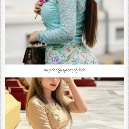
ဖျောက်လို့မရတော့တဲ့ စိတ်