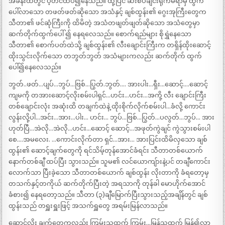
အခန်းထဲတွင် ပဲ့တင်ထပ်၍နေသည်။ ထို့ပြင် ဆီးစပ်ချင်းရိုက်မိရာမှ ထွက်
ပေါ်လာသော တဖတ်ဖတ်ဆိုသော အသံနှင့် ချစ်ထွန်း၏ ဂွေးအုကြီးတွေက
သီတာ၏ ဖင်ဆုံကြီးကို ထိမိတဲ့ အသံတဖျတ်ဖျတ်ဆိုသော အသံတွေမှာ
ဆက်တိုက်ထွက်ပေါ် ၍ နေရလေသည်။ စောက်ရည်များ စိုရွှဲနေသော
သီတာ၏ စောက်ပတ်ထဲသို့ ချစ်ထွန်း၏ လီးချောင်းကြီးက တရှိန်ထိုးဆောင့်
ထိုးသွင်းလိုက်သော တဘွတ်ဘွတ် အသံများကလည်း ဆက်တိုက် ထွက်
ပေါ်၍နေလေသည်။
ဘွတ်..ဖတ်…ပျပ်…ဘွပ်…ဗြစ်…ပြွတ်.ဘွတ်…. အားပါး…ရှီး…ဆောင့်….ဆောင့်
ကျမကို တအားဆောင့်လိုးစမ်းပါရှင်…ဟင်း…ဟင်း…အကို့ လီး ချောင်းကြီး
တစ်ချောင်းလုံး အဆုံးထိ တချက်ထဲနဲ့ ထိုးစိုက်လိုက်စမ်းပါ…ခံလို့ ကောင်း
လွန်းလို့ပါ…အင်း…အား…ပါး… ဟင်း… ဘွပ်…ဗြစ်…ပြွတ်…ပလွတ်…ဘွပ်… အား
ဟုတ်ပြီ…အဲလို…အဲလို…ဟင်း…ဆောင့် ဆောင့်…အဖုတ်ကွဲချင် ကွဲသွားစမ်းပါ
စေ….အမလေး. …ကောင်းလိုက်တာ ရှင်…အား… အားပြင်းထိမိလှသော ချစ်
ထွန်း၏ ဆောင့်ချက်တွေကို ရင်သိမ့်တုန်အောင်ခံရင်း သီတာတစ်ယောက်
နောက်တစ်ချီ ထပ်ပြီး သွားသည်။ သူမ၏ လင်ယောကျ်ားနဲ့ပင် တချီကောင်း
လောက်သာ ပြီးခဲ့သော သီတာတစ်ယောက် ချစ်ထွန်း လိုးတာကို ခံရတော့မှ
တသက်နှင့်တကိုယ် ဆက်တိုက်ပြီးတဲ့ အရသာကို တုန်ခါ မောဟိုက်အောင်
ခံစား၍ နေရတော့သည်။ သီတာ (၃)ချီမြောက်ပြီးသွားသည့်အချိန်တွင် ချစ်
ထွန်းသည် တရှူးရှူးဖြင့် အသက်ရှူတွေ အရမ်းမြန်လာသည်။
ဆောင့်လိုး ချက်တွေကလည်း ကြမ်းသထက် ကြမ်း…မြန်သထက် မြန်၍လာ