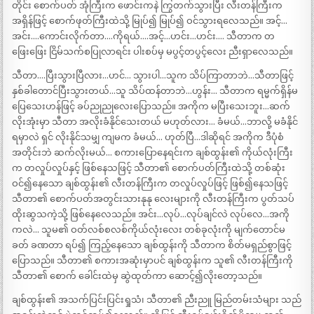
တိုင်း စောက်ပတ် အုံကြီးက ဖောင်းကနဲ ကြွတက်သွားပြီး လီးတန်ကြီးက
အရှိန်ဖြင့် စောက်ဖုတ်ကြီးထဲသို့ မြုပ်၍ မြုပ်၍ ဝင်သွားရလေသည်။ အင့်…
အင်း….ကောင်းလိုက်တာ….ကိုရယ်….အင့်…ဟင်း…ဟင်း…. သီတာက တ
ဖြေးဖြေး ငြိမ်သက်စပြုလာရင်း ပါးစပ်မှ မပွင့်တပွင့်လေး ညီးရှာလေသည်။
သီတာ….ပြီးသွားပြီလား…ဟင်… သွားပါ…သူက သိပ်ကြာတာဘဲ…သီတာဖြင့်
နှစ်ခါတောင်ပြီးသွားတယ်…သူ သိပ်ထန်တာဘဲ…ဟွန်း… သီတာက ရမ္မက်ရှိန်မ
ပြေသေးဟန်ဖြင့် ခပ်ညုညုလေးပြောသည်။ အကိုက မပြီးသေးဘူး…ဆက်
လိုးအုံးမှာ သီတာ အလိုးခံနိုင်သေးတယ် မဟုတ်လား… ခံမယ်…ဘာလို့ မခံနိုင်
ရမှာလဲ ရှင် လိုးနိုင်သမျှ ကျမက ခံမယ်… ဟုတ်ပြီ…ဒါဆိုရင် အကိုက ဒီပုံစံ
အတိုင်းဘဲ ဆက်လိုးမယ်… စကားပြောနေရင်းက ချစ်ထွန်း၏ ကိုယ်လုံးကြီး
က တလှုပ်လှုပ်နှင့် ဖြစ်နေသဖြင့် သီတာ၏ စောက်ပတ်ကြီးထဲသို့ တစ်ဆုံး
ဝင်၍နေသော ချစ်ထွန်း၏ လီးတန်ကြီးက တလှုပ်လှုပ်ဖြင့် ဖြစ်၍နေသဖြင့်
သီတာ၏ စောက်ပတ်အတွင်းသားနုနု လေးများကို လီးတန်ကြီးက ပွတ်သပ်
ထိုးဆွသကဲ့သို့ ဖြစ်နေလေသည်။ အင်း…လုပ်…လုပ်ချင်လဲ လုပ်လေ…အကို
ကလဲ… သူမ၏ ဝတ်လစ်စလစ်ကိုယ်လုံးလေး တစ်ခုလုံးကို မျက်တောင်မ
ခတ် ခဏတာ ရပ်၍ ကြည့်နေသော ချစ်ထွန်းကို သီတာက စိတ်မရှည်စွာဖြင့်
ပြောသည်။ သီတာ၏ စကားအဆုံးမှာပင် ချစ်ထွန်းက သူ၏ လီးတန်ကြီးကို
သီတာ၏ စောက် ခေါင်းထဲမှ ဆွဲထုတ်ကာ ဆောင့်၍လိုးတော့သည်။
ချစ်ထွန်း၏ အသက်ပြင်းပြင်းရှုသံ၊ သီတာ၏ ညီးညူ မြည်တမ်းသံများ သည်