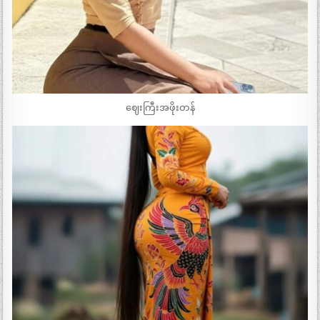
ဈေးကြီးအဖိုးတန်