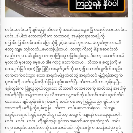
ဟင်း…ဟင်း…ကိုချစ်ထွန်း သီတာကို အထင်သေးသွားပြီ မဟုတ်လား…ဟင်း…
ဟင်း…ဒါပါဘဲ လောကကြီးက သဘာဝရဲ့ အမှန်တရားတချို့ကို
ပြောင်ပြောင်တင်းတင်း ပြောဆိုဖို့ ခွင့်မပေးပါဘူးလေ….မဟုတ်ဖူးလား…ဒီ
တော့ ကျမ ညစ်တယ်…ဖောက်ပြန်တယ်…တဏှာကြီးတဲ့ မိန်းမစာရင်းထဲ
လည်း ကျမ မပါချင်ဘူး တဏှာကြီးသူ မဖြစ်ချင်ဘူး…ဒီတော့ သောက်တယ်
မူးတယ် မူးတော့ မေ့မယ် ဒါကြောင့် သောက်တယ်… သီတာ ချစ်ထွန်းကို မ
ထေမျက်မြင် တဲ့တဲ့ပြုံးပြပြီး အရက်ခွက်ကို မော့၍ သောက်ချလိုက်သည်။
တက်တက်စင်သွား သော အရက်ဖန်ခွက်ထဲသို့ အရက်ထပ်ဖြည့်ရန်အတွက်
ပုလင်းကို လက်လှမ်းလိုက်ပြန်သည်။ တော်ပြီ…သီတာ…သီတာ လွန်နေပြီ…
ချစ်ထွန်းက ဖြူလွှသွယ်လျှသော သီတာ၏ လက်လေးကို ဆတ်ကနဲ အပေါ်မှ
အုပ်ကိုင်ပြီး ဟန့်တားသည်။ သီတာက သူ့လက်ကို ခပ်တင်းတင်း ဆုတ်ကိုင်
ထားသော ချစ်ထွန်း၏ မျက်နှာကို ဆတ်ကနဲ မော့ကြည့်သည်။ ရှင်…ကျမ
အသားကို မထိနဲ့ ကိုချစ်ထွန်း… သီတာ…ထပ်မသောက်နဲ့လေ… ဒါ ကျမ
အခွင့်အရေးပါ…ရှင့် အပူမပါဘူး သီတာ့ အတွက် ကျနော် တားနေရတာပါ…
ဟင်း…ဟင်း…ဟင်း…ကိုချစ်ထွန်း ရှင်ဟာ အတော်မတရားတဲ့သူဘဲ…ဟင်း…
ကျမ အရက်သောက်တာကို တားတယ်နော်…ဟိုကားရုံက အခန်းထဲမှာ ရှင်