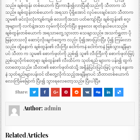
သည်။ ချစ်ထွန်း တစ်ယောက် ပြီးကာနီး၍လာပြီဆိုသည်ကို သီတာက သိ
သည်။ ချစ်ထွန်းတစ်ယောက် အရသာ ပိုရှိအောင် လုပ်ပေးချင်သော သီတာက
သူမ၏ ဖင်လုံးလုံးကျစ်ကျစ် လေးကိုအသာ ပတ်ကျော်ပြီး ချစ်ထွန်း၏ ဂွေး
အုများကို လက်နဲ့အသာ လှမ်းကိုင်လိုက်ပြီး ဖွဖွလေး ဆုတ်နယ်ပေးသည်။
ချစ်ထွန်းတစ်ယောက် အရသာတွေ့သွားတာ သေချာသည်။ အသက်ရှူတာ ပို
မြန်လာသလို ဆောင့်လိုးချက်တွေက လည်း ပို၍အားပြင်းပြီး ပို၍ ကြမ်းလာ
သည်။ ထို့နောက် ချစ်ထွန်း၏ လီးကြီး ငေါက်ကနဲ ငေါက်ကနဲ ဖြစ်သွားချိန်မှာ
ပင် သီတာ က သူမ၏ စောက်ဖုတ်ကို ညှစ်၍ သူ၏ လီးကြီးကို စောက်ဖုတ်ဖြင့်
ညှစ်ယူလိုက်တော့ရာ ချစ်ထွန်း၏ လီးထိပ်က သုတ်ရည် များက ပန်း၍ ထွက်
လာတော့သည်။ သီတာ၏ စောက်ဖုတ်ထဲသို့ အရှိန်ပြင်းပြင်းဖြင့် ပူကနဲ နွေးက
နဲ သုတ်ရည်များပန်းဝင် ထိတွေ့လိုက်သည့်အချိန်မှာပင် သီတာတစ်ယောက်
လေးကြိမ်မြောက် ပြီး၍ သွားရလေတော့သည်။ ပြီးပါပြီ။
Share:
Author:
admin
Related Articles