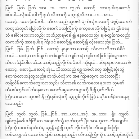
ပြွတ်…ပြွတ်…ပြွတ်…အား….အ…. အား…ကျွတ်….ဆောင့်… .အားရပါးရဆောင့်
စမ်းပါ….လိုးစမ်းပါ ကိုရယ် သီတာကို မညှာနဲ့ သိလား…အ…အား…
ဆောင့်….ဆောင့်စမ်းပါ…. သီတာသည် သူမ၏ မျက်လုံးလေးကို မဖွင့်သေးဘဲ
တတွတ်တွတ်ပြောလိုက် စောက်ပတ်ကြီးကို ကော့ပေးလိုက်ဖြင့် အငြိမ်မနေ
ဘဲ ခေါင်းလေးကလည်း ဘယ်ညာရမ်းခါ၍ နေလေသည်။ ချစ်ထွန်းကလည်း
တကယ်ကို အားရပါးရကြီးပင် ဆောင့်၍ ဆောင့်၍ လိုးနေသည်။ ပြွတ်…
ပြွတ်…ဗြစ်…ပြွတ်…ဗြစ်… ဆောင့်…နာနာသာ ဆောင့်…သိလား သီတာ ခံနိုင်
တယ်…အထဲမှာ တစ်ချက် တစ်ချက်ပဲ ကျင်ကနဲ ကျင်ကနဲ ဖြစ်ဖြစ်သွားတာ
သီတာခံနိုင်ပါတယ်…ဆောင့်ထည့်လိုက်စမ်းပါ…ကိုရယ်…ခပ်နာနာလေးသာ ဖိ
ဆောင့်…ဆောင့်…ဆောင့် အုံး… သီတာသည် ရမ္မက်စိတ်တွေ အမြင့်ဆုံးသို့
ရောက်လာဟန်တူသည်။ တကိုယ်လုံးက အကြောတွေက တင်းလာပြီး
တွန့်လိမ်ကောက်ကွေးလာသည်။ သီတာ၏ လက်ကလေးများက သူမ၏
ဆီးစပ်တွင်ပေါက်နေသော စောက်မွှေးလေးများကို ဖိ၍ ပွတ်လိုက်
ကြီးမားသော သူမ၏ နို့ကြီးနှစ်လုံးကို ဆွဲညှစ်လိုက်ဖြင့် မချိမဆန့်ခံစားနေရ
လေသည်။
ပြွတ်…ဘွတ်…ဘွတ်…ပြစ်….ဗြစ်… အာ…ဟား…အင့်….အ…ဟား… .ရှီး…ကျွတ်…
ချစ်ထွန်း၏ ဖင်ကြီးက အနောက်သို့ ဆုတ်ဆုတ်ပြီး အားယူကာ လီးချောင်း
ကြီးကို စောက်ဖုတ်ထဲမှ ဆွဲ၍ ဆွဲ၍ ထုတ် လိုက်တိုင်း လီးချောင်းကြီး
တစ်လျှောက် တောက်ပြောင်ကာနေရသည်။ လီးတန်ကြီးကို ဆောင့်သွင်းလိုက်