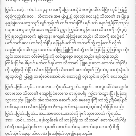
ပြွတ်… အင့်… ကဲပါ…အခုနက အကိုပြောသလိုပဲ စားပွဲပေါ်တင်ပြီး လုပ်ကြည့်
လိုးကြည့်အုံးလေ… သီတာ၏ အပြောနွဲ့နွဲ့ တိုးတိုးလေးနှင့် သီတာ၏ အပြုံးနု
နုချွဲချွဲလေးတွေသည် ချစ်ထွန်းကို တင်းတင်းကြီး ရစ်ပတ် နှောင်ဖွဲ့မိကြသည်။
ချောမောလှပလွန်းသော စည်းစိမ် ဥစ္စာ ကြွယ်ဝလွန်းသော သီတာကို လိုးခွင့်
ကြုံရသည့်အတွက် ချစ်ထွန်း ကျေနပ်အံ့သြနေရသည်။ သီတာကို စားပွဲပေါ်
ပက်လက်လေး တင်လိုက်ပြီး ခြေနှစ်ဖက်ကို အထက်သို့ တွန်းတင် လိုက်
သည်။ ထိုအခါကျမှ စောက်ပတ်ဖြူဖြူကြီးထဲသို့ တင်းကြပ်ပြည့်ကြပ်စွာ ထိုး
သွင်းထားသော လီးမဲမဲကြီးကို ထင်ရှားစွာ တွေ့ရသည်။ ချစ်ထွန်းသည်
ကြမ်းပြင်ပေါ်မှပင် မတ်တပ်ရပ်ကာ သီတာ၏ ဖြူဖွေးသော စောက်ပတ်ကြီး
ကို ဆွဲဖြဲလိုက်ပြီး လီးတန်ကြီးကို သီတာ၏ စောက်ဖုတ်ကြီးထဲမှ တဆုံးနီးပါး
ဆွဲထုတ်၍ ပြန်၍ တဆုံးဝင်အောင်ပင် ဆောင့်၍ လိုးသွင်းချလိုက် လေသည်။
ပြွတ်…ဗြစ်…ဘွပ်… အမလေး…ကိုရယ်…ကျွတ်…ကျွတ်… စားပွဲပေါ်လဲလျှောင်း
ထားသော သီတာ၏ ကျောပြင်လေးက စားပွဲပေါ်မှ ကြွတက်သွားပြီး ပြန်ကျ
သွားသည်။ ဖြူဝင်း အိစက်သော စောက်ပတ် ဖွေးဖွေးကြီးထဲသို့ ညိုမဲပြောင်
တင်းနေသော လီးတန်ကြီးက ဇိကနဲ ဇတ်ကနဲ ဆောင့်သွင်းလိုက်ပြန် သည်။
ပြွတ်…ပြွတ်…ပြွတ်… အ….အမလေး…အသဲကို ခိုက်သွားတာဘဲ ကိုရယ်…
အား…ဟင်း…ဟင်း… ချစ်ထွန်း၏ လီးတန်ကြီးက သီတာ၏ စောက်ပတ်ကြီး
ထဲသို့ မဆန့်မပြဲဝင်ကာ သူမ၏ စောက်ပတ်ဝမှ စောက်စေ့ လေးကို ဖိ၍
ပွတ်တိုက်နေရာ သီတာမှာ ဖြတ်ဖြတ်လူး၍နေရသည်။