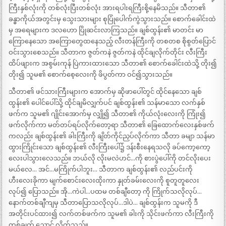
ကြီးနှစ်လုံးကို တစ်လုံးပြီးတစ်လုံး အားရပါးရကြီးစို့နေမိသည်။ သီတာ၏
ခန္ဓာကိုယ်အတွင်းမှ သွေးသားများ စုပြုံပေါက်ကွဲသွားသည်။ စောက်ခေါင်းထဲ
မှ အရေများက ဒလဟော ပြိုဆင်းလာကြသည်။ ချစ်ထွန်း၏ မာတင်း မာ
ကြောနေသော အကြောတွေထနေသည့် လီးတန်ကြီးကို တစတစ စိုစွတ်ပြောင်
ဝင်းသွားစေသည်။ သီတာက ဇွတ်ကနဲ ဇွတ်ကနဲ ထိုင်ချလိုက်တိုင်း လီးကြီး
ထိပ်ဖျားက အစွမ်းကုန် ပြဲကားထားသော သီတာ၏ စောက်ခေါင်းထဲသို့ တိုး၍
တိုး၍ သူမ၏ စောက်စေ့လေးကို ဖိပွတ်ကာ ဝင်၍သွားသည်။
သီတာ၏ ဖင်သားကြီးများက အောက်မှ ဆိုဖာပေါ်တွင် ထိုင်နေသော ချစ်
ထွန်း၏ ပေါင်ပေါ်သို့ ထိုင်ချမိလျှက်ပင် ချစ်ထွန်း၏ သန်မာသော လက်နှစ်
ဖက်က သူမ၏ ဂျိုင်းအောက်မှ လျှို၍ သီတာ၏ ကိုယ်လုံးလေးကို ကြုံး၍
ဖက်လိုက်ကာ မတ်တပ်ရပ်လိုက်တော့ရာ သီတာ၏ ခြေထောက်လေးနှစ်ဖက်
ကလည်း ချစ်ထွန်း၏ ခါးကြီးကို ချိတ်ကိုင်ညှပ်လိုက်ကာ သီတာ ခမျာ သန်မာ
ထွားကြိုင်းသော ချစ်ထွန်း၏ လီးကြီးပေါ်၌ ဒန်းစီးနေရသလို ခပ်ကော့ကော့
လေးပါသွားလေသည်။ ဘယ်လို လိုးမလဲဟင်…ကို စားပွဲပေါ်ကို တင်လိုးပေး
မယ်လေ… အင်…မကြိုက်ပါဘူး… သီတာက ချစ်ထွန်း၏ လည်ပင်းကို
ဟီးလေးခိုကာ မျက်စောင်းလေးထိုးကာ နှုတ်ခမ်းလေးကို စူတူတူလေး
လုပ်၍ ပြောသည်။ အို…ကဲပါ…ပထမ တစ်ချီတော့ ကို ကြိုက်သလိုလုပ်…
နောက်တစ်ချီကျမှ သီတာပြောသလိုလုပ်…ဒါပဲ… ချစ်ထွန်းက သူမကို ဒီ
အတိုင်းပင်ထား၍ လက်တစ်ဖက်က သူမ၏ ခါးကို သိုင်းဖက်ကာ လီးကြီးကို
တစ်ချက် ညောင့် လိုက်သည်။