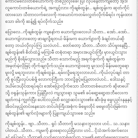
ကောင်မလေးတစ်ယောက်ကို တစ်ညလုံးခေါ်ပြီး လုပ်နေတာကျတော့ အဲ့ဒါ
လူကောင်းတစ်ယောက်ရဲ့ အကျင့်လား ကိုချစ်ထွန်း… ချစ်ထွန်းက ဆုတ်ကိုင်
ထားသော သီတာလက်လေးကို ကယောင်ကတမ်းလွှတ်လိုက်မိရင်း ကုန်းထား
သော ခါးကို ဆန့်၍ ရပ်လိုက်သည်။
ပြောလေ…ကိုချစ်ထွန်း ကျနော်က ယောက်ျားလေးပါ သီတာ… အော်…အော်…
ယောကျ်လားတော့ ဖာချလို့ရတယ် မိန်းမက ယောက်ျားကို ခံချင်တယ်ဆို
တော့ ဘယ်လိုလုပ်ကြ သလဲဟင်… တော်တော့ သီတာ…သီတာ သိပ်မူးနေပြီ…
ချစ်ထွန်း၏ စိတ်ထဲ၌ မကြာမီ တစုံတရာ အမှားအယွင်းကြီး မှားယွင်းသွား
မည်ကို စိုးရိမ်သွားသည်။ သီတာ သောက်မည့် အရက်ခွက်ကို ချစ်ထွန်းက
အမှတ်မဲ့လိုဖြင့် တိုက်ချလိုက်သည်။ ယောကျ်ားတွေ မူးသလို မိန်းမတွေရော
မူးလို့ မရဘူးလား ကိုချစ်ထွန်း…ရမ်းလို့မရဘူးလားဟင်…ကိုယ်လုပ်ချင် တာ
ကို စွပ်ပြီးလုပ်ပစ်ဖို့ လောကကြီးက ဘာလို့ခွင့်မပြုတာလဲဟင်… ဒေါသနှင့်
ဒယိမ်းဒယိုင်ထရပ်ရင်း အော်ပြောလိုက်သော သီတာတစ်ယောက် ဆိုဖာပေါ်
သို့ ဝရုန်းသုန်းကား ပြန်ပြီးလဲ ကျသွားရာ သူမ၏ ခပ်ရော့ရော့ထဘီလေးက
ဖျတ်ကနဲ ကျွတ်ပြီး ပေါင်လည်ထိ လျှောဆင်းသွား၏။ ဆီးခုံမှ မွှေးညှင်းနုနုနှင့်
အိဝင်းမှည့်တင်းနေသော တင်ပါးကြီးအစုံက မိမွေးတိုင် ဖမွေးတိုင်းဖြစ်ကာ
ချစ်ထွန်း၏ မျက်လုံးများကို ပြူးကျယ်သွားစေ သည်။
ကိုချစ်ထွန်း… ဗျာ…သီတာ… ရှင် သီတာကို မသနားဘူးလား ဟင်… သ..သနား
ပါတယ်…သီတာ… ကျမကို နားရောလည်ပြီလား ဟင်… ငိုသံအက်အက်လေး
နှင့် ပြောရင်း သီတာ၏ လက်လေးတစ်ဖက်က သူမ၏ စောက်မွှေးလေးများ