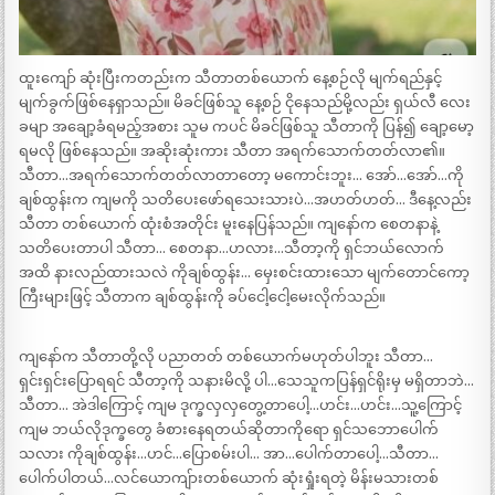
ထူးကျော် ဆုံးပြီးကတည်းက သီတာတစ်ယောက် နေ့စဉ်လို မျက်ရည်နှင့်
မျက်ခွက်ဖြစ်နေရှာသည်။ မိခင်ဖြစ်သူ နေ့စဉ် ငိုနေသည်မို့လည်း ရှယ်လီ လေး
ခမျာ အချော့ခံရမည့်အစား သူမ ကပင် မိခင်ဖြစ်သူ သီတာကို ပြန်၍ ချော့မော့
ရမလို ဖြစ်နေသည်။ အဆိုးဆုံးကား သီတာ အရက်သောက်တတ်လာ၏။
သီတာ…အရက်သောက်တတ်လာတာတော့ မကောင်းဘူး… အော်…အော်…ကို
ချစ်ထွန်းက ကျမကို သတိပေးဖော်ရသေးသားပဲ…အဟတ်ဟတ်… ဒီနေ့လည်း
သီတာ တစ်ယောက် ထုံးစံအတိုင်း မူးနေပြန်သည်။ ကျနော်က စေတနာနဲ့
သတိပေးတာပါ သီတာ… စေတနာ…ဟလား…သီတာ့ကို ရှင်ဘယ်လောက်
အထိ နားလည်ထားသလဲ ကိုချစ်ထွန်း… မှေးစင်းထားသော မျက်တောင်ကော့
ကြီးများဖြင့် သီတာက ချစ်ထွန်းကို ခပ်ငေါ့ငေါ့မေးလိုက်သည်။
ကျနော်က သီတာတို့လို ပညာတတ် တစ်ယောက်မဟုတ်ပါဘူး သီတာ…
ရှင်းရှင်းပြောရရင် သီတာ့ကို သနားမိလို့ ပါ…သေသူကပြန်ရှင်ရိုးမှ မရှိတာဘဲ…
သီတာ… အဲဒါကြောင့် ကျမ ဒုက္ခလှလှတွေ့တာပေါ့…ဟင်း…ဟင်း…သူ့ကြောင့်
ကျမ ဘယ်လိုဒုက္ခတွေ ခံစားနေရတယ်ဆိုတာကိုရော ရှင်သဘောပေါက်
သလား ကိုချစ်ထွန်း…ဟင်…ပြောစမ်းပါ… အာ…ပေါက်တာပေါ့…သီတာ…
ပေါက်ပါတယ်…လင်ယောကျ်ားတစ်ယောက် ဆုံးရှုံးရတဲ့ မိန်းမသားတစ်