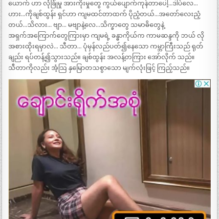
ယောက် ဟာ လုံခြုံမှု အားကိုးမှုတွေ ကွယ်ပျောက်ကုန်တာပေါ့…ဒါပဲလေ…
ဟား…ကိုချစ်ထွန်း ရှင်ဟာ ကျမထင်တာထက် ပိုညံ့တယ်…အတော်လေးညံ့
တယ်…သိလား… ဗျာ… မဗျာနဲ့လေ…သိက္ခာတွေ သမာဓိတွေနဲ့
အရှက်အကြောက်တွေကြားမှာ ကျမရဲ့ ခန္ဓာကိုယ်က ကာမဆန္ဒကို ဘယ် လို
အစားထိုးရမှာလဲ… သီတာ… ပုံမှန်လည်ပတ်၍နေသော ကမ္ဘာကြီးသည် ရုတ်
ချည်း ရပ်တန့်၍သွားသည်။ ချစ်ထွန်း အလန့်တကြား အော်လိုက် သည်။
သီတာကိုလည်း အံ့သြ နှမြောတသစွာသော မျက်လုံးဖြင့် ကြည့်သည်။