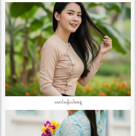
မောင်မနိုးပါစေနဲ့