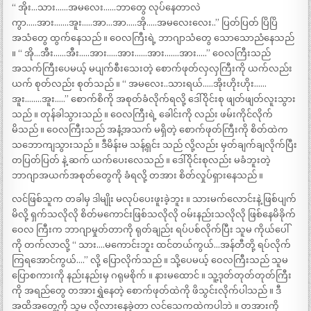
“ အိုး…သား……အမလေး……ဘာတွေ လုပ်နေတာလဲ
ကွာ…..အား…….အူး…..အာ…အာ…..အို…..အမလေးလေး..” ပြတ်ပြတ် ပြိပြိ
အသံတွေ ထွက်နေသည် ။ ဝေလကြီးရဲ့ ဘာဂျာသံတွေ သောသောညံနေသည်
။ “ အို…အီး……အီး…..အား…..အား……အား…….အား…..” ဝေလကြီးသည်
အသက်ကြီးပေမယ့် မပျက်စီးသေးတဲ့ စောက်ဖုတ်လှလှကြီးကို ယက်လည်း
ယက် စုတ်လည်း စုတ်သည် ။ “ အမလေး..သားရယ်…..အိုးဟိုးဟိုး……
အူး……..အူး…..” စောက်စိကို အစုတ်ခံလိုက်ရလို့ ဒေါ်ဝိုင်းစု ဖျတ်ဖျတ်လူးသွား
သည် ။ တုန်ခါသွားသည် ။ ဝေလကြီးရဲ့ ခေါင်းကို လည်း ဖမ်းကိုင်လိုက်
မိသည် ။ ဝေလကြီးသည် အနံ့အသက် မရှိတဲ့ စောက်ဖုတ်ကြီးကို စိတ်ထဲက
သဘောကျသွားသည် ။ ဒီမိန်းမ သန့်ရှင်း သည် လို့လည်း မှတ်ချက်ချလိုက်ပြီး
တပြတ်ပြတ် နဲ့ ဆက် ယက်ပေးလေသည် ။ ဒေါ်ဝိုင်းစုလည်း မခံဘူးတဲ့
ဘာဂျာအယက်အစုတ်တွေကို ခံရလို့ တအား စိတ်လှုပ်ရှားနေသည် ။
လင်ဖြစ်သူက တခါမှ ဒါမျိုး မလုပ်ပေးဖူးခဲ့ဘူး ။ သားမက်လောင်းနဲ့ ဖြစ်ပျက်
မိလို့ ရှက်သလိုလို စိတ်မကောင်းဖြစ်သလိုလို ဝမ်းနည်းသလိုလို ဖြစ်နေမိခိုက်
ဝေလ ကြီးက ဘာဂျာမှုတ်တာကို ရုတ်ချည်း ရပ်ပစ်လိုက်ပြီး သူမ ကိုယ်ပေါ်
ကို တက်လာလို့ “ သား….မကောင်းဘူး ထင်တယ်ကွယ်…အန်တီတို့ ရပ်လိုက်
ကြရအောင်ကွယ်….” လို့ ပြောလိုက်သည် ။ သို့ပေမယ့် ဝေလကြီးသည် သူမ
ပြောစကားကို နည်းနည်းမှ ဂရုမစိုက် ။ နားမထောင် ။ သူ့ဒုတ်တုတ်တုတ်ကြီး
ကို အရည်တွေ တအားရွှဲနေတဲ့ စောက်ဖုတ်ထဲကို ဖိသွင်းလိုက်ပါသည် ။ ဒီ
အထိအတွေ့ကို သူမ လိုလားနေခဲ့တာ လင်သေကထဲကပါဘဲ ။ တအားကို