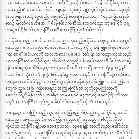
“ သား..ထမင်းစားမလားဟင်….အန်တီ ခူးလိုက်မယ်…..” လို့ ဒေါ်ဝိုင်းစုက လာ
မေးသည် ။“ စားမယ်.အန်တီ..ကျနော် ရေအရင် ချိုးလိုက်အုံးမယ်..တနေကုန်
အလုပ်များနေလို့ လူလည်း ချွေးစော်နံ ပေရေ နေတယ်….” “ ဟုတ်ပြီ..အန်တီ
စားဖို့ ပြင်လိုက်မယ်နော်….” မီးဖိုခန်းဖက်ဆီကို လျောက်သွားတဲ့ ဒေါ်ဝိုင်းစုရဲ့
အနောက်ပိုင်း ကို ဝေလကြီး မသိမသာ ကြည့်လိုက်မိသည် ။
ဒေါ်ဝိုင်းစုသည် တင်ပါးကောင်းသည် ။ လှသည် ။ ဝိုင်းစက် ဖုထွက်ကော့ထွက်
နေသည် ။ ခါးကလည်း ခပ်သေးသေး ။ တံတွေးကို ဂုကနဲ မြိုချမိရင်း ဝေလ
ကြီး ရေချိုးခန်းဖက်ကို တဘက်လေး ပုခုံးပေါ် တင်ပြီး ထွက်သွားလိုက်သည်
။ ဝေလကြီးက ဒေါ်ဝိုင်းစုရဲ့ ကိုယ်လုံးတွေကို ပစ်မှားမိနေသလို မီးဖိုထဲ စားဖို့
ပြင်ဆင်နေတဲ့ ဒေါ်ဝိုင်းစု မှာလည်း သမီး မရှိတဲ့အချိန် ဝေလကြီးနဲ့ သူနဲ့ နှစ်
ယောက်ထဲ ဆိုတာကို ရင်ခုံ စိတ်လှုပ်ရှားနေပေသည် ။ ဝေလကြီးနဲ့ တအိမ်ထဲ
နေနေတာ သမီးအိပုံ့နဲ့ ဝေလကြီးတို့ ချစ်တင်းနှီးနှော ချစ်ဗြူဟာခင်း ကြတာ
တွေကို သူမ အမြဲ ကြားနေရလို့ အကြိမ်ကြိမ်ဘဲ သူတို့လုပ်ကြတာကို
ချောင်းကြည့်မိခဲ့သည် ။ တခါမှာ သူမ ချောင်းနေတာ ကို ဝေလကြီး သိသွား
သည် ။ ဝေလကြီး သည် သူမ စိတ်ဝင်စားသည် ကို သိသွားသည် ။
တနေ့နေ့ ဝေလကြီးသည် သူမကို လာကြံစည်လိမ့်မည် လို့ ဒေါ်ဝိုင်းစု ထင်မိ
နေသည် ။ အခုလည်း ဒီကောင်ကြီး ရေသွားချိုးနေသည် ။ ခါတိုင်းလိုဘဲ
ကိုယ်တုံးလုံးကြီး ချိုးမှာ သေချာသည် ။ သူရေချိုး တာကိုလည်း ဒေါ်ဝိုင်းစု
ချောင်းဖူးသည် . .။ သူ့ငပဲကြီးက နည်းနည်းနောနော မဟုတ်ဘူး ။ သမီးအိပုံ့ ဒါ