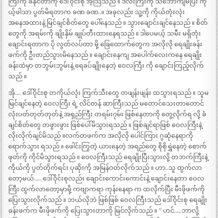
ကြီးကို ခံနိုင်တာကို ဒေါ်ဝိုင်းစု အံ့သြသည် ။ ဒီလီးကြီးကို သဘောကျမိပြီး ကို
ယ့်ဖါသာ ပွတ်မိရတာက ခဏ ခဏ..။ အခုလည်း သူ့ကို ကိုယ်တုံးလုံး
အနေအထားနဲ့ မြင်ချင်စိတ်တွေ ပေါ်နေသည် ။ သွားချောင်းချင်နေသည် ။ စိတ်
တွေကို အရမ်းကို ချိုးနှိမ် ချုပ်တီးထားနေရသည် ။ ဒါပေမယ့် သမီး မရှိတုံး
ချောင်းရတာက ပို လွတ်လပ်တာ မို့ ခြေထောက်တွေက အလိုလို ရေချိုးခန်း
ဖက်ကို ဦးတည်သွားမိနေသည် ။ ချောင်းနေကျ အပေါက်လေးကနေ ရေချိုး
ခန်းထဲမှာ တဘွမ်းဘွမ်းနဲ့ ရေခပ်ချိုးနေတဲ့ ဝေလကြီး ကို ချောင်းကြည့်လိုက်
သည် ။
အို…. ဒေါ်ဝိုင်းစု တကိုယ်လုံး ကြက်သီးတွေ တဖျန်းဖျန်း ထသွားရသည် ။ သူမ
မြင်ချင်နေတဲ့ ဝေလကြီး ရဲ့ လိင်တန် ဆာကြီးသည် မတောင်သေးတာတောင်
လုံးပတ်တုတ်တုတ်နဲ့ အရှည်ကြီး တရမ်း၇မ်း ဖြစ်နေတာကို တွေ့လိုက်ရ လို့ ခံ
ချင်စိတ်တွေ တဖွားဖွား ဖြစ်ပေါ်မိသွားရသည် ။ ဖြစ်ချင်ရာဖြစ် ဝေလကြီးနဲ့
လိုးလိုက်ချင်မိသည် ။လက်တဖက်က အလိုလို ပေါင်ကြား ဂွဆုံနေရာကို
ရောက်သွား ရသည် ။ ဖေါင်းကြွတဲ့ ယားနေတဲ့ အရည်တွေ စိုစိုရွှဲနေတဲ့ စောက်
ဖုတ်ကို ကိုင်မိသွားရသည် ။ ဝေလကြီးသည် ရေချိုးပြီးသွားလို့ တဘက်ကြီးနဲ့
ကိုယ်ကို ပွတ်တိုက်ရင်း ပုဆိုးကို အမြန်ဝတ်လိုက်သည် ။ ဟာ..သူ ထွက်လာ
တော့မယ်….. ဒေါ်ဝိုင်းစုလည်း ချောင်းကောင်းကောင်းနဲ့ ချောင်းနေတာ ဝေလ
ကြီး ထွက်လာတော့မှာမို့ ကဗျာကရာ ကုန်းနေရာ က ထလိုက်ပြီး မီးဖိုဖက်ကို
ပြေးသွားလိုက်သည် ။ ဘယ်လိုဘဲ ဖြစ်ဖြစ် ဝေလကြီးသည် ဒေါ်ဝိုင်းစု ရေချိုး
ခန်းဖက်က မီးဖိုဖက်ကို ပြေးသွားတာကို မြင်လိုက်သည် ။ “ ဟင်…..ဘာလို့