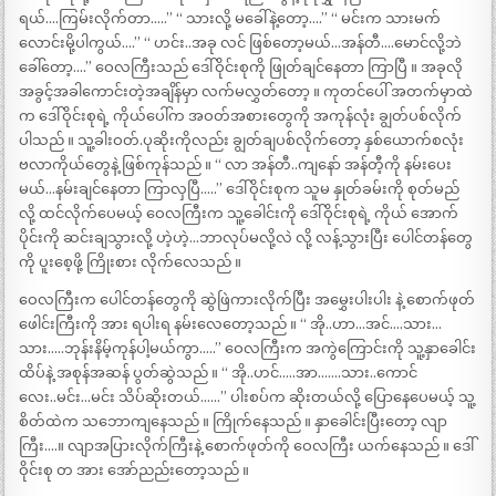
ရယ်….ကြမ်းလိုက်တာ…..” “ သားလို့ မခေါ်နဲ့တော့….” “ မင်းက သားမက်
လောင်းမို့ပါကွယ်….” “ ဟင်း..အခု လင် ဖြစ်တော့မယ်…အန်တီ….မောင်လို့ဘဲ
ခေါ်တော့….” ဝေလကြီးသည် ဒေါ်ဝိုင်းစုကို ဖြုတ်ချင်နေတာ ကြာပြီ ။ အခုလို
အခွင့်အခါကောင်းတဲ့အချိန်မှာ လက်မလွှတ်တော့ ။ ကုတင်ပေါ် အတက်မှာထဲ
က ဒေါ်ဝိုင်းစုရဲ့ ကိုယ်ပေါ်က အဝတ်အစားတွေကို အကုန်လုံး ချွတ်ပစ်လိုက်
ပါသည် ။ သူ့ခါးဝတ်.ပုဆိုးကိုလည်း ချွတ်ချပစ်လိုက်တော့ နှစ်ယောက်စလုံး
ဗလာကိုယ်တွေနဲ့ ဖြစ်ကုန်သည် ။ “ လာ အန်တီ..ကျနော် အန်တီ့ကို နမ်းပေး
မယ်…နမ်းချင်နေတာ ကြာလှပြီ…..” ဒေါ်ဝိုင်းစုက သူမ နှုတ်ခမ်းကို စုတ်မည်
လို့ ထင်လိုက်ပေမယ့် ဝေလကြီးက သူ့ခေါင်းကို ဒေါ်ဝိုင်းစုရဲ့ ကိုယ် အောက်
ပိုင်းကို ဆင်းချသွားလို့ ဟဲ့ဟဲ့…ဘာလုပ်မလို့လဲ လို့ လန့်သွားပြီး ပေါင်တန်တွေ
ကို ပူးစေ့ဖို့ ကြိုးစား လိုက်လေသည် ။
ဝေလကြီးက ပေါင်တန်တွေကို ဆွဲဖြဲကားလိုက်ပြီး အမွှေးပါးပါး နဲ့ စောက်ဖုတ်
ဖေါင်းကြီးကို အား ရပါးရ နမ်းလေတော့သည် ။ “ အို..ဟာ…အင်….သား…
သား…..ဘုန်းနိမ့်ကုန်ပါ့မယ်ကွာ…..” ဝေလကြီးက အကွဲကြောင်းကို သူ့နှာခေါင်း
ထိပ်နဲ့ အစုန်အဆန် ပွတ်ဆွဲသည် ။ “ အို..ဟင်…..အာ…….သား..ကောင်
လေး..မင်း…မင်း သိပ်ဆိုးတယ်……” ပါးစပ်က ဆိုးတယ်လို့ ပြောနေပေမယ့် သူ့
စိတ်ထဲက သဘောကျနေသည် ။ ကြိုက်နေသည် ။ နှာခေါင်းပြီးတော့ လျာ
ကြီး….။ လျာအပြားလိုက်ကြီးနဲ့ စောက်ဖုတ်ကို ဝေလကြီး ယက်နေသည် ။ ဒေါ်
ဝိုင်းစု တ အား အော်ညည်းတော့သည် ။