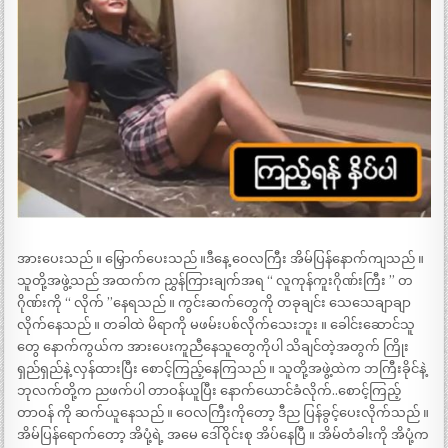
အားပေးသည် ။ မြှောက်ပေးသည် ။ဒီနေ့ ဝေလကြီး အိမ်ပြန်နောက်ကျသည် ။
သူတို့အဖွဲ့သည် အထက်က ညွှန်ကြားချက်အရ “ လူကုန်ကူးဂိုဏ်းကြီး ” တ
ဂိုဏ်းကို “ လိုက် ”နေရသည် ။ ကွင်းဆက်တွေကို တခုချင်း သေသေချာချာ
လိုက်နေသည် ။ တခါထဲ မိရာကို မဖမ်းပစ်လိုက်သေးဘူး ။ ခေါင်းဆောင်သူ
တွေ နောက်ကွယ်က အားပေးကူညီနေသူတွေကိုပါ သိချင်တဲ့အတွက် ကြိုး
ရှည်ရှည်နဲ့ လှန်ထားပြီး စောင့်ကြည့်နေကြသည် ။ သူတို့အဖွဲ့ထဲက ဘကြီးခိုင်နဲ့
ဘုလက်တို့က ညဖက်ပါ တာဝန်ယူပြီး နောက်ယောင်ခံလိုက်..စောင့်ကြည့်
တာဝန် ကို ဆက်ယူနေသည် ။ ဝေလကြီးကိုတော့ ဒီည ပြန်ခွင့်ပေးလိုက်သည် ။
အိမ်ပြန်ရောက်တော့ အိပုံ့ရဲ့ အမေ ဒေါ်ဝိုင်းစု အိပ်နေပြီ ။ အိမ်တံခါးကို အိပုံ့က