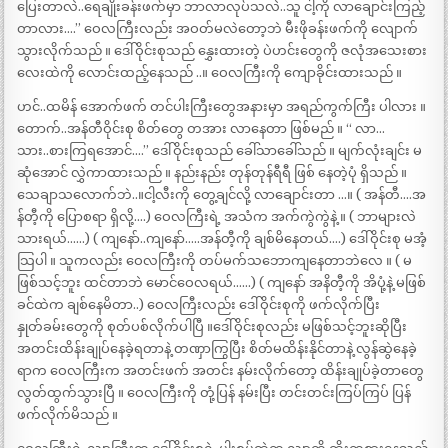
ပြေးတာလဲ..ရေချိုးခန်းဖက်မှာ ဘာလာလုပ်သလဲ..သူ ငါ့ကို လာချောင်းကြည့်
တာလား….” ဝေလကြီးလည်း အဝတ်မလဲတော့ဘဲ မီးဖိုခန်းဖက်ကို လျောက်
သွားလိုက်သည် ။ ဒေါ်ဝိုင်းစုသည် နွှေးထားတဲ့ ပဲဟင်းတွေကို ဇလုံအသေးစား
လေးထဲကို လောင်းထည့်နေသည် ..။ ဝေလကြီးကို ကျောခိုင်းထားသည် ။
ဟင်..ထမိန် အောက်ဖက် တင်ပါးကြီးတွေအနားမှာ အရည်ကွက်ကြီး ပါလား ။
တောက်..အန်တီဝိုင်းစု စိတ်တွေ တအား လာနေတာ ဖြစ်မည် ။ “ လာ…
သား..စားကြရအောင်….” ဒေါ်ဝိုင်းစုသည် ခေါ်သာခေါ်သည် ။ မျက်လုံးချင်း မ
ဆုံအောင် လွှဲကာထားသည် ။ နည်းနည်း တုန်တုန်ရီရီ ဖြစ် နေတဲ့ပုံ ရှိသည် ။
သေချာသလောက်ဘဲ..။ငါ့လီးကို တွေ့ချင်လို့ လာချောင်းတာ …။ ( အန်တီ….အ
န်တီ့ကို ပြောစရာ ရှိလို့….) ဝေလကြီးရဲ့ အသံက အက်ကွဲကွဲနဲ့ ။ ( ဘာများလဲ
သားရယ်……) ( ကျနော်..ကျနော်…..အန်တီ့ကို ချစ်မိနေတယ်….) ဒေါ်ဝိုင်းစု မအံ့
သြပါ ။ သူကလည်း ဝေလကြီးကို တပ်မက်သဘောကျနေတာဘဲလေ ။ ( မ
ဖြစ်သင့်ဘူး ထင်တာဘဲ မောင်ဝေလရယ်……) ( ကျနော် အနိတီ့ကို အိပုံ့နဲ့ မဖြစ်
ခင်ထဲက ချစ်နေမိတာ..) ဝေလကြီးလည်း ဒေါ်ဝိုင်းစုကို ဖက်လိုက်ပြီး
နှုတ်ခမ်းတွေကို စုတ်ပစ်လိုက်ပါပြီ ။ဒေါ်ဝိုင်းစုလည်း မဖြစ်သင့်ဘူးဆိုပြီး
အတင်းထိန်းချုပ်နေခဲ့ရတာနဲ့ တဏှာကြွပြီး စိတ်မထိန်းနိုင်တာနဲ့ လွန်ဆွဲနေခဲ့
ရာက ဝေလကြီးက အတင်းဖက် အတင်း နမ်းလိုက်တော့ ထိန်းချုပ်ခဲ့တာတွေ
လွတ်ထွက်သွားပြီ ။ ဝေလကြီးကို တုံ့ပြန် နမ်းပြီး တင်းတင်းကြပ်ကြပ် ပြန်
ဖက်လိုက်မိသည် ။