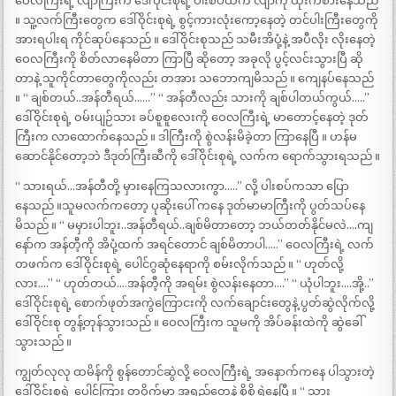
ဝေလကြီးရဲ့ လျာကြီးက ဒေါ်ဝိုင်းစုရဲ့ ပါးစပ်ထဲက လျာကို ထိုးကစားနေသည်
။ သူ့လက်ကြီးတွေက ဒေါ်ဝိုင်းစုရဲ့ စွင့်ကားလုံးကော့နေတဲ့ တင်ပါးကြီးတွေကို
အားရပါးရ ကိုင်ဆုပ်နေသည် ။ ဒေါ်ဝိုင်းစုသည် သမီးအိပုံ့နဲ့ အပီလိုး လိုးနေတဲ့
ဝေလကြီးကို စိတ်လာနေမိတာ ကြာပြီ ဆိုတော့ အခုလို ပွင့်လင်းသွားပြီ ဆို
တာနဲ့ သူကိုင်တာတွေကိုလည်း တအား သဘောကျမိသည် ။ ကျေနပ်နေသည်
။ “ ချစ်တယ်..အန်တီရယ်……” “ အန်တီလည်း သားကို ချစ်ပါတယ်ကွယ်…..”
ဒေါ်ဝိုင်းစုရဲ့ ဝမ်းပျဉ်သား ခပ်စူစူလေးကို ဝေလကြီးရဲ့ မာတောင့်နေတဲ့ ဒုတ်
ကြီးက လာထောက်နေသည် ။ ဒါကြီးကို စွဲလန်းမိခဲ့တာ ကြာနေပြီ ။ ဟန်မ
ဆောင်နိုင်တော့ဘဲ ဒီဒုတ်ကြီးဆီကို ဒေါ်ဝိုင်းစုရဲ့ လက်က ရောက်သွားရသည် ။
“ သားရယ်…အန်တီတို့ မှားနေကြသလားကွာ…..” လို့ ပါးစပ်ကသာ ပြော
နေသည် ။သူမလက်ကတော့ ပုဆိုးပေါ် ကနေ ဒုတ်မာမာကြီးကို ပွတ်သပ်နေ
မိသည် ။ “ မမှားပါဘူး..အန်တီရယ်..ချစ်မိတာတော့ ဘယ်တတ်နိုင်မလဲ….ကျ
နော်က အန်တီ့ကို အိပုံ့ထက် အရင်တောင် ချစ်မိတာပါ…..” ဝေလကြီးရဲ့ လက်
တဖက်က ဒေါ်ဝိုင်းစုရဲ့ ပေါင်ဂွဆုံနေရာကို စမ်းလိုက်သည် ။ “ ဟုတ်လို့
လား….” “ ဟုတ်တယ်….အန်တီ့ကို အရမ်း စွဲလန်းနေတာ….” “ ယုံပါဘူး….အို့..”
ဒေါ်ဝိုင်းစုရဲ့ စောက်ဖုတ်အကွဲကြောငးကို လက်ချောင်းတွေနဲ့ ပွတ်ဆွဲလိုက်လို့
ဒေါ်ဝိုင်းစု တွန့်တုန်သွားသည် ။ ဝေလကြီးက သူမကို အိပ်ခန်းထဲကို ဆွဲခေါ်
သွားသည် ။
ကျွတ်လုလု ထမိန်ကို စွန်တောင်ဆွဲလို့ ဝေလကြီးရဲ့ အနောက်ကနေ ပါသွားတဲ့
ဒေါ်ဝိုင်းစုရဲ့ ပေါင်ကြား တဝိုက်မှာ အရည်တွေနဲ့ စိုစိုရွှဲနေပြီ ။ “ သား