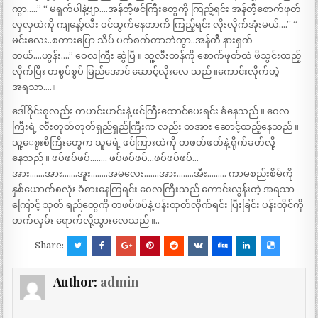
ကွာ…..” “ မရှက်ပါနဲ့ဗျာ….အန်တီ့ဖင်ကြီးတွေကို ကြည့်ရင်း အန်တီ့စောက်ဖုတ်
လှလှထဲကို ကျနော့်လီး ဝင်ထွက်နေတာကိ ကြည့်ရင်း လိုးလိုက်အုံးမယ်….” “
မင်းလေး..စကားပြော သိပ် ပက်စက်တာဘဲကွာ..အန်တီ နားရှက်
တယ်….ဟွန်း….” ဝေလကြီး ဆွဲပြီ ။ သူ့လီးတန်ကို စောက်ဖုတ်ထဲ ဖိသွင်းထည့်
လိုက်ပြီး တစွပ်စွပ် မြည်အောင် ဆောင့်လိုးလေ သည် ။ကောင်းလိုက်တဲ့
အရသာ….။
ဒေါ်ဝိုင်းစုလည်း တဟင်းဟင်းနဲ့ ဖင်ကြီးထောင်ပေးရင်း ခံနေသည် ။ ဝေလ
ကြီးရဲ့ လီးတုတ်တုတ်ရှည်ရှည်ကြီးက လည်း တအား ဆောင့်ထည့်နေသည် ။
သူ့ေ၈ွးစိကြီးတွေက သူမရဲ့ ဖင်ကြားထဲကို တဖတ်ဖတ်နဲ့ ရိုက်ခတ်လို့
နေသည် ။ ဖပ်ဖပ်ဖပ်…….. ဖပ်ဖပ်ဖပ်…ဖပ်ဖပ်ဖပ်…
အား…….အား…….အူး……..အမလေး…….အား……..အီး……… ကာမစည်းစိမ်ကို
နှစ်ယောက်စလုံး ခံစားနေကြရင်း ဝေလကြီးသည် ကောင်းလွန်းတဲ့ အရသာ
ကြောင့် သုတ် ရည်တွေကို တဖပ်ဖပ်နဲ့ ပန်းထုတ်လိုက်ရင်း ပြီးခြင်း ပန်းတိုင်ကို
တက်လှမ်း ရောက်လို့သွားလေသည် ။..
Share:
Author:
admin