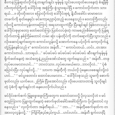
စီးကနဲ ပြန်ဆုတ်လိုက်နဲ့ တချက်ချင်း မှန်မှန် သွင်းပေးထုတ်ပေးနေတဲ့ စံချိန်မှီ
လီးတုတ်ကြီးကို ဒေါ်ဝိုင်းစု အစွဲကြီး စွဲသွားရပါပြီ ။ ကောင်းလိုက်တာ သား
ရယ်…..။ တိုးတိုးလေး ပြောလိုက်တဲ့ ဒေါ်ဝိုင်းစုရဲ့ နို့သီးခေါင်း မာမာလေး
တဖက်ကို စုတ်နေရင်း ဖင်ကော့ညှောင့်ထည့် ပေးနေသည် ။ ဝေလကြီးလည်း
လိုးလို့ ကောင်းလွန်းတာကြောင့် အရသာထူးကဲပြီး ပြီးချင်ချင် ဖြစ်လာသည် ။
ဒေါ်ဝိုင်းစုမှာတော့ တော်တော်ကြာ ပြတ်လပ်ခဲ့တဲ့ ကာမစည်းစိမ်တွေကို ပြန်ရ
လိုက်တာမို့ နှစ်ကြိမ်တောင် လမ်း ဆုံး ပန်းတိုင်ကို တက်ရောက်ပြီးသွားသည် ။
လိုးဆောင့်ချက်တွေက ကောင်းလွန်းလို့ အောက်ကနေ ပင့်လိုက် ကော့လိုက်နဲ့
တုံ့ပြန်နေမိသည် ။“ ကောင်းလား အန်တီ…” “ ကောင်းတယ်…ဟင်း…တအား
ကောင်းတယ်…သားရယ်….” ဖပ်ဖပ်ဖပ် ဖပ်ဖပ်ဖပ် ဖပ်ဖပ်ဖပ် ဆီးချက်မှန်မှန်
ရိုက်ခတ်နေတဲ့ အသံတွေနဲ့ ညည်းအော်သံတွေ ထွက်နေသည် ။ “ အန်တီ…တခု
လုပ်ပေးမလားဟင်….” “ ဘာလဲသား..လုပ်ပေးမယ်လေ…ဘာလိုလဲ…” “ ပုံစံ
ပြောင်းပြီး လုပ်ချင်လို့….” “ သားက အန်တီ့ကို ဘယ်လို ပုံနေပေးစေချင်လို့လဲ
ဟင်…..” “ ဖင်ပူးတောင်း ထောင်ပေးမလား….” ဒေါ်ဝိုင်းစုသည် သူမကို စောက်
ဖုတ်လည်း ယက်ပေး..၂ကြိမ် ပြီးအောင်လည်း လိုးပေးထားတာမို့ သူလိုချင်
တဲ့ ပုံစံကို ချက်ချင်းဘဲ နေပေးလိုက်ပါသည် ။
ဖင်ဝိုင်းစက်စက် ဖြူဖွေးဖွေးကြီးတွေက ထောင်ထားလို့ ပိုလှသလိုဘဲ ။ ဖင်
တွေကြားက ပြူးထွက်နေတဲ့ စောက်ဖုတ်ဖေါင်းဖေါင်းကြီးက ပိုလို့တောင် လှ
နေသည် ။ “ လှလိုက်တာ အန်တီရယ်…..” “ ဘာ…..” “ အန်တီ့စေက်ဖုတ်က တ
အားလှလွန်းလို့..” “ ကြံကြံစည်စည်ကွယ်….ဟင်းဟင်း….အန်တီ ရှက်လာပြီ