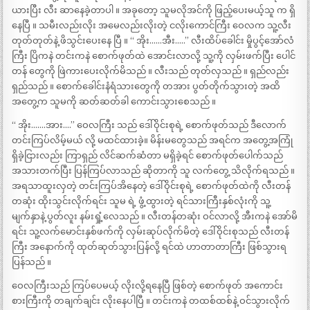
ယားပြီး လီး ဆာနေခဲ့တာပါ ။ အခုတော့ သူမလိုအင်ကို ဖြည့်ပေးမယ့်သူ က ရှိ
နေပြီ ။ သမီးလည်းလိုး အမေလည်းလိုးတဲ့ ငလိုးကောင်ကြီး ဝေလက သူ့လီး
တုတ်တုတ်နဲ့ ဖိသွင်းပေးနေ ပြီ ။ “ အိုး……အီး…..” လီးထိပ်ခေါင်း မှိုပွင့်အော်လံ
ကြီး ပြိကနဲ တင်းကနဲ စောက်ဖုတ်ထဲ အောင်းလာလို့ သူ့ကို လှမ်းဖက်ပြီး ပေါင်
တန် တွေကို ဖြဲကားပေးလိုက်မိသည် ။ လီးသည် တုတ်လှသည် ။ ရှည်လည်း
ရှည်သည် ။ စောက်ခေါင်းနံရံသားတွေကို တအား ပွတ်တိုက်သွားတဲ့ အထိ
အတွေ့က သူမကို ဆတ်ဆတ်ခါ ကောင်းသွားစေသည် ။
“ အိုး…….အား….” ဝေလကြီး သည် ဒေါ်ဝိုင်းစုရဲ့ စောက်ဖုတ်သည် ဒီလောက်
တင်းကြပ်လိမ့်မယ် လို့ မထင်ထားခဲ့။ မိန်းမတွေသည် အရင်က အတွေ့အကြုံ
ရှိခဲ့ငြားလည်း ကြာရှည် လိင်ဆက်ဆံတာ မရှိခဲ့ရင် စောက်ဖုတ်ပေါက်သည်
အသားတက်ပြီး ပြန်ကြပ်လာသည် ဆိုတာကို သူ လက်တွေ့ သိလိုက်ရသည် ။
အရသာထူးလှတဲ့ တင်းကြပ်အိနေတဲ့ ဒေါ်ဝိုင်းစုရဲ့ စောက်ဖုတ်ထဲကို လီးတန်
တဆုံး ထိုးသွင်းလိုက်ရင်း သူမ ရဲ့ ဖွံ့ထွားတဲ့ ရင်သားကြီးနှစ်လုံးကို သူ့
မျက်နှာနဲ့ ပွတ်လူး နမ်းရှုံ့လေသည် ။ လီးတန်တဆုံး ဝင်လာလို့ အီးကနဲ အော်မိ
ရင်း သူ့လက်မောင်းနှစ်ဖက်ကို လှမ်းဆုပ်လိုက်မိတဲ့ ဒေါ်ဝိုင်းစုသည် လီးတန်
ကြီး အနောက်ကို ထုတ်ဆုတ်သွားပြန်လို့ ရင်ထဲ ဟာတာတာကြီး ဖြစ်သွားရ
ပြန်သည် ။
ဝေလကြီးသည် ကြပ်ပေမယ့် လိုးလို့ရနေပြီ ဖြစ်တဲ့ စောက်ဖုတ် အကောင်း
စားကြီးကို တချက်ချင်း လိုးနေပါပြီ ။ တင်းကနဲ တထစ်ထစ်နဲ့ ဝင်သွားလိုက်