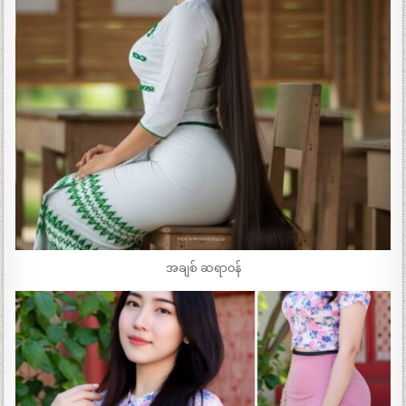
အချစ် ဆရာ၀န်