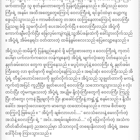
ဖက်ထားပြီး သူ စုတ်နမ်းတာတွေကို ပြန်တုံ့ပြန်နေသည် ။ အိပုံ့သည် ဝေလ
ကြီးရဲ့ အနမ်း အထိအတွေ့တွေကြောင့် ဝေလကြီးရဲ့ ရင်ခွင်ထဲမှာ ပျော့ကျ
ခွေယိုင်သွားသည် ။ ကာမစိတ်တွေ တအား ထကြွနေတာကြောင့် ဝေလကြီး
ပြုသမျှ ခံဖို့ သူမကိုယ်ကို ပေးအပ်လိုက်ပြီ ။ ဝေလကြီးလည်း အိပုံ့ကို
ကောက်ချီမလိုက်ပြီး ခြေလှမ်းကျဲကျဲနဲ့ သူ့အိပ်ခန်းထဲကို ခေါ်သွားလိုက်သည်
။ အိပုံ့ရဲ့ အိမ်နေရင်း ဝတ်ထားတဲ့ ထမိန်နွမ်းလေးသည် ပြေလျော့နေသည် ။
အိပုံ့သည် ထမိန်ကို ပြန်ချည်နှောင် ဖို့ မကြိုးစားတော့ ။ ဝေလကြီးရဲ့ ကုတင်
ပေါ်မှာ ပက်လက်ကလေး လန်ကျနေတဲ့ အိပုံ့ရဲ့ မျက်လုံးတွေ ပိတ်နေသည် ။
နှုတ်ခမ်းလေး တွေက ဖူးကြွနေသည် ။ မပွင့်တပွင့်နဲ့ ဝေလကြီး ရဲ့ နှုတ်ခမ်း
ကြီးတွေ လာ စုတ်မှာကို မျှော်လင့်နေကြသည် ။ အရင်ဆုံး ဝေလကြီးသည် အိ
ပုံ့ရဲ့ တီရှပ်ဟောင်းလေးကို ချွတ်လိုက်သည် ။ အိပုံ့သည် သူချွတ်တာကို မကန့်
ကွက်တဲ့အပြင် ကူညီပြီး ချွတ်ပေးလို့ ဝေလကြီး သဘောကျသွားသည် ။ လုံး
တင်းပြီး တွဲမကျသေးတဲ့ အိပုံ့ရဲ့ အပျိုမ နို့လုံးကြီးတွေကို ဝေလကြီး ကြည့်
ပြီး တံတွေး ဂုကနဲ မြိုချလိုက် ပြီး နှာခေါင်းကြီးနဲ့ တရှုံ့ရှုံ့ စနမ်းသည် ။ နို့သီး
ခေါင်း အဖုလုံးလေးတွေက မာကျော ထထောင်နေသည် ။ ကာမ စိတ်တွေ
ထကြွလို့ ဖြစ်မည် ။ “ အိပုံ့ကို ချစ်လားဟင်…..” လေသံလေးနဲ့ မေးလိုက်တဲ့
အသံနဲ့ ဝေလကြီး ရဲ့ “ အင်း..အရမ်းချစ်တယ်….” လို့ ပြောလိုက်တဲ့ အသံက
တိတ်ဆိတ်နေတဲ့ ညအလည်မှာ သိသာလှလို့ တရေးနိုးလာတဲ့ အိပုံ့ရဲ့ အမေ
ဒေါ်ဝိုင်းစု ကြားသွားသည် ။