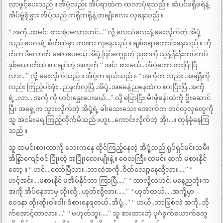
လာဖွင့်ပေးသည် ။ အိပုံ့လည်း အိပ်ရာထဲက ထလာပုံရသည် ။ ဆံပင်ဖရိုဖရဲနဲ့
အိပ်မှုံစုံမွှား အိပုံ့သည် ကရိုကရိုနဲ့ တမျိုးလေး လှနေသည် ။
“ အကို..ထမင်း စားအုံးမလားဟင်…” လို့ လေသံလေးနဲ့ မေးလိုက်တဲ့ အိပုံ့
သည် ဝေလရဲ့ စိတ်ထဲမှာ တအား လှနေသည် ။ ချစ်စရာကောင်းနေသည် ။ ဘို
က်က ဒီလောက် မဆာပေမယ့် အိပုံ့ ပြင်ကျွေးတဲ့ ညစာကို သူနဲ့ နီးနီးကပ်ကပ်
နှစ်ယောက်ထဲ စားချင်တဲ့ အတွက် “ အင်း စားမယ်…အိပုံ့ကော စားပြီးပြီ
လား…” လို့ မေးလိုက်သည် ။ အိပုံ့က ရယ်သည် ။ “ အကိုက လည်း..အချိန်ကို
လည်း ကြည့်ပါအုံး…ညနက်လှပြီ..အိပုံ့..အမေနဲ့ ညနေထဲက စားပြီးပြီ..အကို
ရဲ့..လာ….အကို့ ကို ဟင်းနွှေးပေးမယ်…” လို့ ပြောပြီး မီးဖိုခန်းထဲကို ဦးဆောင်
ပြီး အရှေ့က သွားလိုက်တဲ့ အိပုံ့ရဲ့ ခါးသေးသေး အောက်က တင်လှလှတွေကို
သူ အငမ်းမရ ကြည့်လိုက်မိသည် ။ဟူး…ကောင်းလိုက်တဲ့ အိုး…။ တုန်ခုံနေကြ
သည် ။
သူ ထမင်းစားတာကို ဘေးကနေ ထိုင်ကြည့်နေတဲ့ အိပုံ့သည် ရုပ်ရှင်မင်းသမီး
အိန္ဒြာကျော်ဇင် ပြုံးတဲ့ အပြုံးလေးမျိုးနဲ့ ။ ဝေလကြီး ထမင်း ဆက် မစားနိုင်
တော့ ။ “ ဟင်….တော်ပြီလား..ဘာလဲအကို..ဝိတ်လျော့နေလို့လား…..” “
ဟင့်အင်း….မစားနိုင် မအိပ်နိုင်တာ ကြာပြီ…..” “ ဘာလို့လဲဟင်..မနေ့ညတုံးက
အကို အိပ်နေတာမှ သိုးလို့…ဟုတ်လို့လား……” “ ဟုတ်တယ်…..အကို့မှာ
ဝေဒနာ ဆိုးဆိုးဝါးဝါး ခံစားနေရတယ်..အိပုံ့…” “ ဟယ်..ဘာဖြစ်လဲ အကို..ဘို
က်အောင့်တာလား….” “ မဟုတ်ဘူး…..” သူ စားထားတဲ့ ပုဂံခွက်ယောက်တွေ