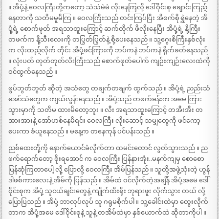
။ အိပုံ့နဲ့ ဝေလကြီးတို့ကတော့ သဲသဲမဲမဲ လိုးနေကြလို့ ဒေါ်ဝိုင်းစု ချောင်းကြည့်
နေတာကို သတိမမူမိကြ ။ ဝေလကြီးသည် တင်းကြပ်ပြီး အိစက်စိုရွှဲနေတဲ့ အိ
ပုံ့ရဲ့ စောက်ဖုတ် အရသာထူးကြောင့် ဆက်တိုက် ဖိလိုးနေပြီး အိပုံ့ရဲ့ နို့ကြီး
တဖက်က နို့သီးလေးကို တပြွတ်ပြွတ်နဲ့ စို့ပေးနေသည် ။ သူ့ဂွေးစိကြီးနှစ်လုံး
က လိုးထည့်လိုက် တိုင်း အိပုံ့ဖင်ကြားကို ဘပ်ကနဲ ဘပ်ကနဲ ရိုက်ခတ်နေသည်
။ လုံးပတ် တုတ်တုတ်လီးကြီးသည် စောက်ဖုတ်ပေါက် ကျဉ်းကျဉ်းလေးထဲကို
ဝင်ထွက်နေသည် ။
ဖွပ်ဘွတ်ဘွတ် ဆိုတဲ့ အသံတွေ တချက်တချက် ထွက်သည် ။ အိပုံ့ရဲ့ ညည်းသံ
အော်သံတွေက ကျယ်လွန်းနေသည် ။ အိပုံ့သည် တဖက်ခန်းက အမေ ကြား
သွားမှာကို သတိမ ထားမိတော့ဘူး ။ လီး အရသာထူးကြောင့် တအီးအီး တ
အားအားနဲ့ အော်ဟစ်နေမိရင်း ဝေလကြီး လိုးဆောင့် သမျှတွေကို ဖင်ကော့
ပေးကာ ခံယူနေသည် ။ မနေ့က တနေကုန် ပင်ပန်းသည် ။
ညစ်ထေးတို့ကို နောက်ယောင်ခံလိုက်တာ ထမင်းတောင် လွတ်သွားသည် ။ ည
ဖက်ရောက်တော့ စိုးရအောင် က ဝေလကြီး ပြန်နားအုံး..မနက်ကျမှ စောစော
ပြန်ဆုံကြတာပေါ့ လို့ ပြောလို့ ဝေလကြီး အိမ်ပြန်သည် ။ သူတို့အဖွဲ့သုံးတဲ့ ဟွန်
ဒါဖစ်ကားလေးနဲ့ အိမ်ကို ပြန်သည် ။ အိမ်ထဲ ဝင်လိုက်တဲ့အချိန် အိပုံ့အမေ ဒေါ်
ဝိုင်းစုက အိပုံ့ သူငယ်ချင်းတွေနဲ့ ကျိုက်ထီးရိုး ဘုရားဖူး လိုက်သွား တယ် လို့
ပြောပြသည် ။ အိပုံ့ ဘာလုပ်လုပ် သူ ဂရုမစိုက်ပါ ။ သူ့ခေါင်းထဲမှာ တွေးလိုက်
တာက အိပုံ့အမေ ဒေါ်ဝိုင်းစုနဲ့ သူနဲ့ တအိမ်ထဲမှာ နှစ်ယောက်ထဲ ဆိုတာကိုပါ ။