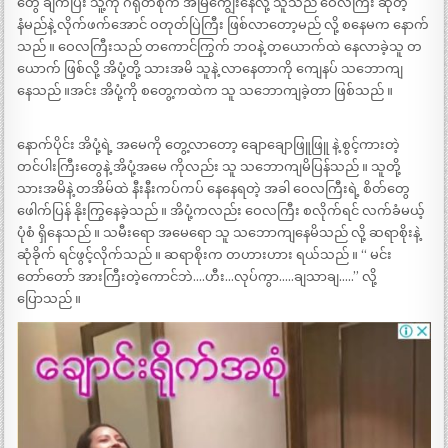
တွေ ချက်ပြီး သူ့ကို ဂရုတစိုက် အမြဲကျွေးနေလို့ သူသည် ဝေလကြီး ဆိုတဲ့
နံမည်နဲ့ လိုက်ဖက်အောင် ဝတုတ်ပြဲကြီး ဖြစ်လာတော့မည် လို့ စနေမက နောက်
သည် ။ ဝေလကြီးသည် တကောင်ကြွက် ဘဝနဲ့ တယောက်ထဲ နေလာခဲ့သူ တ
ယောက် ဖြစ်လို့ အိပုံ့တို့ သားအမိ သူနဲ့ လာနေတာကို ကျေနပ် သဘောကျ
နေသည် ။အင်း အိပုံ့ကို စတွေ့ကထဲက သူ သဘောကျခဲ့တာ ဖြစ်သည် ။
နောက်ပိုင်း အိပုံ့ရဲ့ အမေကို တွေ့လာတော့ ချောချောဖြူဖြူ နဲ့ စွင့်ကားတဲ့
တင်ပါးကြီးတွေနဲ့ အိပုံ့အမေ ကိုလည်း သူ သဘောကျမိပြန်သည် ။ သူတို့
သားအမိနဲ့ တအိမ်ထဲ နီးနီးကပ်ကပ် နေနေရတဲ့ အခါ ဝေလကြီးရဲ့ စိတ်တွေ
ဖေါက်ပြန် နိုးကြွနေခဲ့သည် ။ အိပုံ့ကလည်း ဝေလကြီး စလိုက်ရင် လက်ခံမယ့်
ပုံစံ ရှိနေသည် ။ သမီးရော အမေရော သူ သဘောကျနေမိသည် လို့ ဆရာစိုးနဲ့
ဆုံခိုက် ရင်ဖွင့်လိုက်သည် ။ ဆရာစိုးက တဟားဟား ရယ်သည် ။ “ မင်း
တော်တော် အားကြီးတဲ့ကောင်ဘဲ….ဟီး…လုပ်ကွာ…..ချသာချ…..” လို့
ပြောသည် ။