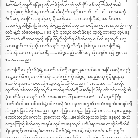
ခံစားမိလို့ ကျွတ်ပြေနေ တဲ့ ထမိန်ထဲ လက်သွင်းပြီး စမ်းလိုက်မိတဲ့အခါ
အရည်တွေ စိုစိုရွှဲနေတာကို စမ်းမိလိုက်သည် ။ ဟယ်….ငါ….ငါ… တအားကို
စိတ်တွေ လာပြီး အရည်တွေ စိုနေပါလား……။ ဝေလကြီးရဲ့ အခန်းထဲက
အသက်ရှူသံပြင်းပြင်းတွေ အိပုံ့ညည်းသံတွေ ဆက်တိုက်ကြားနေရသည် ။ ကု
တင်မြည် သံတွေရော….။ ဒေါ်ဝိုင်းစုသည် တတ်နိုင်ရင် သူတို့ ဘာတွေ လုပ်နေ
ကြသလဲ ဆိုတာတွေကို ပြေးကြည့်လိုက်ချင်စိတ်တွေ ပေါက် နေသည် ။ သူ
လာချောင်းသည် ဆိုတာကိုလည်း သူတို့ သိလို့ မဖြစ်ဘူး ။ ဝေလကြီးရဲ့
အိပ်ခန်းထဲက ကုတင်ပေါ်မှာ…… အိပုံ့သည် ပေါင်တွေကို အစွမ်းကုန် ဖြဲကား
ပေးထားသည် ။
ဝေလကြီးသည် အိပုံ့ရဲ့ စောက်ဖုတ်ကို ကျကျနန ယက်ပေး အပြီး စလိုးသည်
။ သူ့တုတ်ဖီးလှတဲ့ လိင်တန်ချောင်းကြီးကို အိပုံ့ရဲ့ အရည်တွေ စိုစိုရွှဲနေတဲ့
စောက် ဖုတ်ပေါက်ထဲကို တေ့ဖိသွင်းလိုက်သည် ။ “ အား…အိုး……” အလုံး
တုတ်တဲ့ ဒစ်ကားကြီးသည် စောက်ဖုတ်ထဲကို မဆန့်မပြဲကြီး တိုးဝင်လာလို့ အိ
ပုံ့ အော်မိသွားသည် ။ အို…အမေတော့ ကြားတော့မှာဘဲ … လီးတုတ်ကြီး
ဆက်တိုက် တထစ်ထစ်နဲ့ ဝင်လာလို့ ခံစားရတာတွေကို အသံမထွက်စေချင်လို့
အံကြိတ်ပြီး ခံလိုက်သည် ။ သူ့ဟာကြီးကလည်း ကြီးလိုက်တာ….။ နာလည်းနာ
ကောင်းလည်းကောင်း..နာကောင်းကြီး…..။ဒေါ်ဝိုင်းစုသည် ကြားနေရတဲ့ အသံ
တွေကြောင့် စိတ်တွေ အရမ်း လှုပ်ရှားနေသည် ။ အိပ်ရာကနေ ထထိုင်လိုက်မိ
ပြီး နားစွင့်ထောင်နေမိရာက သမီးအိပုံ့ရဲ့ တဟင့်ဟင့် တအင်းအင်း ညည်း
သံတွေ က ပို ကျယ်လာတဲ့အတွက် ဝေလကြီးနဲ့ သမီး အိပုံ့တို့ ဘာတွေ လုပ်နေ