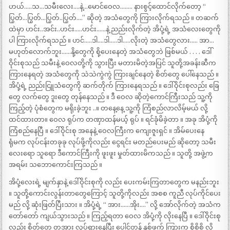
ဟယ်…..သ…သမီးလေး….နဲ့…မောင်ဝေလ…….. နားစွင့်ထောင်လိုက်တော့ “
ပြွတ်…ပြွတ်…ပြွတ်..ပြွတ်….” ဆိုတဲ့ အသံတွေကို ကြားလိုက်ရသည် ။ တဆက်
ထဲမှာ ဟင်း..အင်း..ဟင်း…..ဟင်း……နဲ့ ညည်းလိုက်တဲ့ အိပုံ့ရဲ့ အသံလေးတွေကို
ပါ ကြားလိုက်ရသည် ။ ဟင်…..ဒါ….ဒါ…..ဒါ…..လိုးတဲ့ အသံတွေလား….. အာ…
မဟုတ်လောက်ဘူး……နို့တွေကို စို့ပေးနေတဲ့ အသံတွေဘဲ ဖြစ်မယ် . . . . ဒေါ်
ဝိုင်းစုသည် သမီးနဲ့ ဝေလတို့ကို သွားပြီး မတားမိတဲ့အပြင် သူတို့အခန်းဆီက
ကြားနေရတဲ့ အသံတွေကို သဲသဲကွဲကွဲ ကြားချင်နေတဲ့ စိတ်တွေ ပေါ်နေသည် ။
အိပုံ့ရဲ့ ညည်းငြူသံတွေကို ဆက်တိုက် ကြားနေရသည် ။ ဒေါ်ဝိုင်းစုလည်း ခြေ
တွေ လက်တွေ ဒူးတွေ တုန်နေသည် ။ ဒီ ဝေလ ဆိုတဲ့ကောင်ကြီးသည် သူ့ကို
ကြည့်တဲ့ ပုံစံတွေက မရိုးခဲ့ဘူး ..။ တနေ့နေ့ သူ့ကို ကြံစည်လာလိမ့်မယ် လို့
ထင်ထားတာ။ ဝေလ ရုပ်က တဏှာထန်မယ့် ရုပ် ။ ရင်ခုံမိခဲ့တာ ။ အခု အိပုံ့ကို
ကြံစည်နေပြီ ။ ဒေါ်ဝိုင်းစု အနေနဲ့ ဝေလကြီးက ကျေးဇူးရှင် ။ အိမ်ပေးနေ
ရုံမက လုပ်ငန်းတခုခု လုပ်ဖို့ကိုလည်း ငွေရင်း မတည်ပေးမည် ဆိုတော့ သမီး
လေးရော သူရော ဒီကောင်ကြီးကို ဖူးဖူး မှုတ်ထားမိကသည် ။ သူတို့ အဖွဲ့က
အရမ်း သဘောကောင်းကြသည် ။
အိပုံ့လေးရဲ့ မျက်နှာနဲ့ ဒေါ်ဝိုင်းစုကို လည်း ပေးကမ်းကြတာတွေက မနည်းဘူး
။ သူတို့ကောင်းလွန်းတာတွေကြောင့် သူတို့ကိုလည်း အစစ ကူညီ လုပ်ကိုင်ပေး
မည် လို့ ဆုံးဖြတ်ပြီးသား ။ အိပုံ့ရဲ့ “ အား……အိုး….” လို့ အော်လိုက်တဲ့ အသံက
တော်တော် ကျယ်သွားသည် ။ ကြည့်ရတာ ဝေလ အိပုံ့ကို လိုးနေပြီ ။ ဒေါ်ဝိုင်းစု
လည်း စိတ်တွေ တအား လှုပ်ရှားနေပြီး ပေါင်တန် နှစ်ဖက် ကြားက စိုစိစိ လို