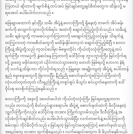
ကြတယ် ဆိုတာကို မျက်စိနဲ့ တပ်အပ် မြင်ချင်တွေ့ချင်စိတ်တွေက ထိန်းလို့ မ
ရအောင် ပေါ်ပေါက်လာသည် ။
ခြေဖျားထောက် နင်းပြီး သမီး အိပုံ့နဲ့ ဝေလကြီးတို့ ရှိနေတဲ့ တဖက် အိပ်ခန်း
ဖက်ကို လျောက်သွားလိုက်မိရင်း အထဲကို ချောင်းကြည့်လိုက်သည် ။ သမီးနဲ့
သမီး ချစ်သူတို့ ကာမစပ်ယှက်ကြတာကို မချောင်းကြည့်သင့်မှန်း သိရက်နဲ့
ထကြွလာတဲ့ ကာမစိတ်တွေကို မထိန်းနိုင်တော့ဘဲ ချောင်းကြည့်မိပြီ ။ ဝေလ
ကြီးနဲ့ အိပုံ့တို့သည် ကုတင်ပေါ်မှာ မိမွေးတိုင်း ကိုယ်တုံးလုံးကြီးတွေနဲ့ ထပ်
ရက်ကြီး ကာမပွဲကို နွှဲဆင်နေ ကြတာကို ဒေါ်ဝိုင်းစု ဘွားဘွားကြီး မြင်လိုက်ရ
လို့ ဒူးတွေ မခိုင်တော့ဘဲ ယိုင်ကာလဲသွားတော့ မတတ် ဖြစ်ရလို့ ဘေးက နံရံ
ကို လက်နဲ့ ထိန်းကာ ကိုင်လိုက်ရသည် ။ ဖြူဖွေး အချိုးကျတဲ့ အိပုံ့ရဲ့ ပေါင်တန်
ရှည် ဖွေးဖွေးတွေကို ဖြဲကားပြီး နီညိုညို စောက်ဖုတ်ကွဲကြောင်းကြီးထဲကို
လုံးပတ်တုတ်တုတ် လီးရှည်ကြီးနဲ့ တစွပ်စွပ် ဖိသွင်း စပ်ယှက်နေတာကို ဒေါ်
ဝိုင်းစု ငေးစိုက်ကြည့်နေမိသည် ။
ဝေလကြီးကို အခုလို အဝတ်မပါဘဲ ကိုယ်တုံးလုံးကြီး မြင်ရတွေ့ရတာက
လည်း တကယ့်ကို စိတ်လှုပ်ရှားစရာပါ။ အိပုံ့ရဲ့ စောက်ဖုတ်ထဲကို ဖိလိုးနေတဲ့
သူ့လီးကြီးကိုလည်း ဒေါ်ဝိုင်းစု တအား ကြိုက်သွားမိသည်။ ဒီလီးကြီးနဲ့ အ
လိုးခံလိုက်ချင်စိတ်လည်း ပေါ်ပေါက်သွားမိပြီး လက်တဖက်နဲ့ ပေါင်ကြားကို
စမ်းအုပ် ကိုင်မိလိုက်သည် ။ မြင်ရတဲ့ မြင်ကွင်းတွေကြောင့် စောက်ဖုတ်သည်
အရည်တွေ တအား ထွက်စိုနေသည် ။ လက်ချောင်းတွေက ဖိ ဖိပွတ်နေမိသည်