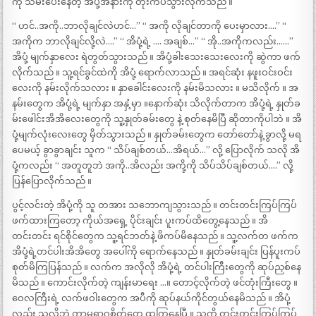
ကို သိမ်းပေးနေတဲ့ အိပုံ့အနားကို တိုးကပ်သွားလိုက်သည် ။
“ ဟင်..အကို..ဘာလိုချင်လဲဟင်…” “ အကို လိုချင်တာကို ပေးမှာလား….” “
အကိုက ဘာလိုချင်လို့လဲ….” “ အိပုံ့ရဲ့ …. အချစ်…” “ အို..အကိုကလည်း……”
အိပုံ့ မျက်နှာလေး ရဲတွတ်သွားသည် ။ အိပုံ့ခါးသေးသေးလေးကို ဆွဲကာ ဖက်
လိုက်သည် ။ သူ့ရင်ခွင်ထဲကို အိပုံ့ ရောက်လာသည် ။ အရင်ဆုံး နဖူးဝင်းဝင်း
လေးကို နမ်းလိုက်သလား ။ နှာခေါင်းလေးကို နမ်းမိသလား ။ မသိလိုက် ။ အ
နမ်းတွေက အိပုံ့ရဲ့ မျက်နှာ အနှံ့မှာ ။နောက်ဆုံး သိလိုက်တာက အိပုံ့ရဲ့ နှုတ်ခ
မ်းဖေါင်းအိအိလေးတွေကို သူ့နှုတ်ခမ်းတွေ နဲ့ စုတ်နေမိပြီ ဆိုတာကိုပါဘဲ ။ အိ
ပုံ့မျက်လုံးလေးတွေ မှိတ်သွားသည် ။ နှုတ်ခမ်းတွေက တော်တော်နဲ့ ခွာလို့ မရ
ပေမယ့် ခွာခွာချင်း သူက “ သိပ်ချစ်တယ်…အိရယ်…” လို့ ပြောလိုက် သလို အိ
ပုံ့ကလည်း “ အတူတူဘဲ အကို..အိလည်း အကို့ကို သိပ်သိပ်ချစ်တယ်….” လို့
ပြန်ပြောလိုက်သည် ။
ပွင့်လင်းတဲ့ အိပုံ့ကို သူ တအား သဘောကျသွားသည် ။ တင်းတင်းကြပ်ကြပ်
ဖက်ထားကြတော့ ကိုယ်အရှေ့ ပိုင်းချင်း ပူးကပ်ထိတွေ့နေသည် ။ အိ
တင်းတင်း ရင်စိုင်တွေက သူ့ရင်ဘတ်နဲ့ ဖိကပ်မိနေသည် ။ သူ့လက်တ ဖက်က
အိပုံ့ရဲ့တင်ပါးအိအိတွေ အပေါ်ကို ရောက်နေသည် ။ နှုတ်ခမ်းချင်း ပြန်ပူးကပ်
စုတ်မိကြပြန်သည် ။ လက်က အလိုလို အိပုံ့ရဲ့ တင်ပါးကြီးတွေကို ဆုပ်ညှစ်နေ
မိသည် ။ ကောင်းလိုက်တဲ့ ကျန်းမာရေး …။ တောင့်လိုက်တဲ့ ဖင်တုံးကြီးတွေ ။
ဝေလကြီးရဲ့ လက်ဖဝါးတွေက အပီကို ဆုပ်နယ်ကိုင်တွယ်နေမိသည် ။ အိပုံ့
လည်း သူ့လိုဘဲ ကာမရာဂစိတ်တွေ ထကြွနေပြီ ။ သူ့ကို တင်းတင်းကြပ်ကြပ်