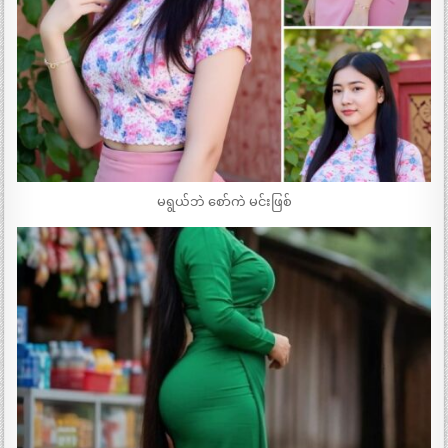
မရွယ်ဘဲ စော်ကဲ မင်းဖြစ်