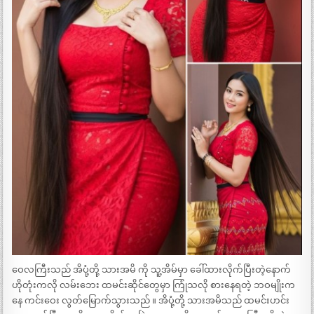
ဝေလကြီးသည် အိပုံ့တို့ သားအမိ ကို သူ့အိမ်မှာ ခေါ်ထားလိုက်ပြီးတဲ့နောက်
ဟိုတုံးကလို လမ်းဘေး ထမင်းဆိုင်တွေမှာ ကြုံသလို စားနေရတဲ့ ဘဝမျိုးက
နေ ကင်းဝေး လွတ်မြောက်သွားသည် ။ အိပုံ့တို့ သားအမိသည် ထမင်းဟင်း