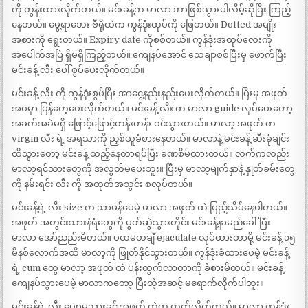
ကို တွန်းထားလိုက်တယ်။ မင်းခန့်က မာလာ ဘာဖြစ်သွားပါလိမ့်ဆိုပြီး ကြည့်
နေတယ်။ မွေ့ရာဘေး ဗီရိုထဲက ကွန်ဒုံးထုပ်ကို ဖြေတယ်။ Dotted အမျိုး
အစားကို ရွေးတယ်။ Expiry date ကိုစစ်တယ်။ ကွန်ဒုံးအထုပ်လေးကို
အပေါက်အပြဲ ရှိမရှိကြည့်တယ်။ ကျေနပ်အောင် သေချာစစ်ပြီးမှ ဖောက်ပြီး
မင်းခန့် လီး ပေါ် စွပ်ပေးလိုက်တယ်။
မင်းခန့် လီး ကို ကွန်ဒုံးစွပ်ပြီး အာငွေ့နည်းနည်းပေးလိုက်တယ်။ ပြီးမှ အဖုတ်
အဝမှာ ပြန်တေ့ပေးလိုက်တယ်။ မင်းခန့် လီး က မာလာ guide လုပ်ပေးတော့
အခက်အခဲမရှိ ဖြောင့်ဖြောင့်တန်းတန်း ဝင်သွားတယ်။ မာလာ့ အဖုတ် က
virgin လီး ရဲ့ အရသာကို ညှစ်ယူခံစားနေတယ်။ မာလာနဲ့ မင်းခန့် ဆီးခုံချင်း
ထိသွားတော့ မင်းခန့် ထည့်နေတာရပ်ပြီး ခဏစိမ်ထားတယ်။ လက်ကလည်း
မာလာ့ရင်သားတွေကို အလွတ်မပေးဘူး။ ပြီးမှ မာလာ့မျက်နှာနဲ့ နှုတ်ခမ်းတွေ
ကို နမ်းရင်း လီး ကို အထုတ်အသွင်း စလုပ်တယ်။
မင်းခန့်ရဲ့ လီး size က သာမန်ပေမဲ့ မာလာ အဖုတ် ထဲ ပြည့်သိပ်နေပါတယ်။
အဖုတ် အတွင်းသားနံရံတွေကို ပွတ်ဆွဲသွားတိုင်း မင်းခန့်နာမည်ခေါ်ပြီး
မာလာ အော်ညည်းမိတယ်။ ပထမတချီ ejaculate လုပ်ထားတာမို့ မင်းခန့် ၁၅
မိနစ်လောက်အထိ မာလာ့ကို ဖြုတ်နိုင်သွားတယ်။ ကွန်ဒုံးခံထားပေမဲ့ မင်းခန့်
ရဲ့ cum တွေ မာလာ့ အဖုတ် ထဲ ပန်းထွက်လာတာကို ခံစားမိတယ်။ မင်းခန့်
ကျေနပ်သွားပေမဲ့ မာလာကတော့ ပြီးတဲ့အဆင့် မရောက်လိုက်ပါဘူး။
မင်းခန့်ရဲ့ လီး ပျော့မသွားခင် အဖုတ် ထဲက ထုတ်လိုက်တယ်။ မာလာ ကွန်ဒုံး