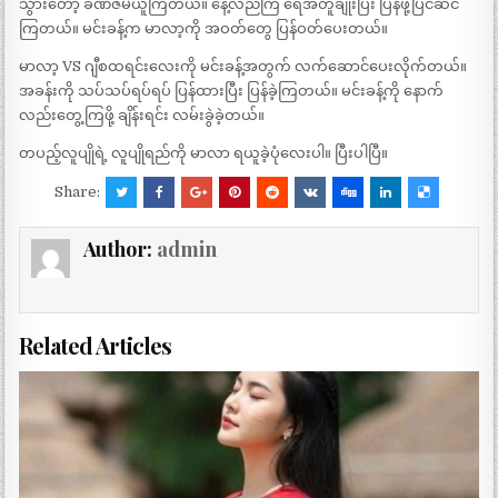
သွားတော့ ခဏဇိမ်ယူကြတယ်။ နေ့လည်ကြ ရေအတူချိုးပြီး ပြန်ဖို့ပြင်ဆင်
ကြတယ်။ မင်းခန့်က မာလာ့ကို အဝတ်တွေ ပြန်ဝတ်ပေးတယ်။
မာလာ့ VS ဂျီစထရင်းလေးကို မင်းခန့်အတွက် လက်ဆောင်ပေးလိုက်တယ်။
အခန်းကို သပ်သပ်ရပ်ရပ် ပြန်ထားပြီး ပြန်ခဲ့ကြတယ်။ မင်းခန့်ကို နောက်
လည်းတွေ့ကြဖို့ ချိန်းရင်း လမ်းခွဲခဲ့တယ်။
တပည့်လူပျိုရဲ့ လူပျိုရည်ကို မာလာ ရယူခဲ့ပုံလေးပါ။ ပြီးပါပြီ။
Share:
Author:
admin
Related Articles