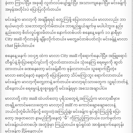
ခဲ့တာ ကြာပါပြီ။ အခုဆို လွတ်လပ်ပျော်ရွှင်ပြီး အသားကျနေပါပြီ။ မင်းခန့်ကို
အမှန်အတိုင်းပဲ ပြောပြလိုက်တယ်။
မင်းခန့်က မာလာ့ကို အချိန်ရရင် တွေ့ကြဖို့ ပြောလာတယ်။ မာလာလည်း ဘာ
ရယ်မဟုတ် သဘောတူလိုက်မိတယ်။ ဘာရည်ရွယ်ချက်မှ မပါပါဘူး။ နည်း
နည်းတော့ စိတ်လှုပ်ရှားမိတယ်။ နောက်တစ်ပတ် စနေနေ့ မနက် ၁၁ နာရီမှာ
City mall ကိုလာခဲ့ဖို့ ချိန်းလိုက်တယ်။ မတွေ့ခင်တစ်ပတ်လုံး မင်းခန့်နဲ့ မာလာ
chat ဖြစ်ပါတယ်။
စနေနေ့ မနက် ၁၀:၄၅ ထဲက မာလာ City mall ကိုရောက်နေပါပြီ။ အဖြူရောင်
တီရှပ်နဲ့ မိုးပြာရောင်ဂျင်းကို တွဲဝတ်ထားတယ်။ သုံးနေကြ ရေမွှေးကို ဆွတ်
ထားတယ်။ ခဏနေတော့ မင်းခန့်ဆီက ဖုန်းလာတယ်။ သူရောက်ပြီတဲ့။
မာလာ စောင့်နေတဲ့ နေရာကို ပြောပြတော့ သိပ်မကြာဘူး ရောက်လာတယ်။
မင်းခန့်က မာလာ့ကိုတွေ့တာနဲ့ ဖက်တယ်။ မာလာ့ရင်သားတွေက သူ့ရင်ဘတ်နဲ့
ထိနေတယ်။ ရေမွှေးနံ့ စူးစူးရှရှကို မင်းခန့်ရမှာ အသေအချာပါပဲ။
မာလာတို့ city mall ထဲပတ်တော့ ပုရိသတွေရဲ့အကြည့်က မာလာ့ဆီမှာ။
တချို့ကောင်မလေးတွေက မာလာ့လို milf က ကောင်ချောချောလေးနဲ့
ဘယ်လိုတွဲမိပါလိမ့်လို့ တွေးတဲ့အကြည့်နဲ့။ မင်းခန့်က ရုပ်ရှင်ကြည့်ဖို့ ပြော
တော့ အခုတလော နာမည်ကြီးနေတဲ့ “မီ” ကိုကြည့်ကြတယ်။ လက်မှတ်က
မင်းခန့်ဝယ်တာပေါ့။ အတွဲခုံမှာ ကြည့်တယ်။ ရုပ်ရှင်ထဲ အာရုံရောက်နေတုန်း
မင်းခန့်က ငြိမ်နေတယ်။