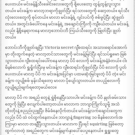
ပေးတယ်။ မင်းခန့်နို့သီးခေါင်းလေးတွေကို စို့ပေးတော့ ထွန့်ထွန့်လူးသွား
တယ်။ မင်းခန့်က မာလာ့ဘရာကိုချွတ်ပြီး ရင်သားတွေကို ဆော့တယ်။ ရင်သီး
လုံးလေးတွေကို စုပ်တယ်။ မာလာ မင်းခန့်ရဲ့ ဂျင်းပင်ကို ဇစ်ဖွင့်ပြီး ဆွဲချွတ်
တယ်။ အတွင်းခံပေါ်ကနေ မင်းခန့်ရဲ့ အချောင်းကြီးကို ကျီစယ်တယ်။ မင်းခန့်
လည်း နို့စို့နေရာကနေ မာလာ့ဘောင်းဘီ ကြယ်သီးတွေကို ဖြုတ်ပြီး ချွတ်
တယ်။
ဘောင်းဘီကိုချွတ်ချပြီး Victoria secret ဂျီစထရင်း အသားရောင်အောက်
မှာ တိုးထွက်နေတဲ့ မာလာ့တင်သားတွေကို မင်းခန့်မြင်ပြီး ရင်သပ်ရှုမော ဖြစ်
သွားတယ်။ ဂျီစထရင်းပေါ်ကနေ မာလာ့ ပိပိ လေးကို မင်းခန့်အနံ့ခံတယ်။ ငါး
မိနစ်လောက် ရှူရှိုက်ပြီးမှ မင်းခန့်က ဂျီစထရင်းကိုချွတ်ပြီး ပိပိ လေးကို ပွတ်
ပေးတယ်။ မာလာ့ ပိပိ က မင်းခန့်အပြင်မှာ ပထမဆုံးမြင်ဖူးတဲ့ ပိပိ တဲ့။ မင်း
ခန့်က လူပျိုစစ် မှန်းသိရတော့ မာလာ ပိုပျော်သွားတယ်။ တပည့်လေးကို
လူပျိုရည်ဖျက်ရတော့မယ်လေ။
မာလာ့ ပိပိ က အရည် တွေနဲ့ ရွှဲစိုနေပြီးသားပါ။ မင်းခန့်က ပိပိ နှုတ်ခမ်းသား
တွေကို ဖြဲပြီး စလျက်ပါတော့တယ်။ မာလာက ဘာဂျာကြိုက်သူမို့ အသံ
တိုးတိုးနဲ့ စညည်းညူပြီး ဇိမ်ခံနေလိုက်တယ်။ မင်းခန့်လက်ချောင်းတွေက
လည်း ပိပိ ထဲ ဝင်ထွက်နေတယ်။ ဘာဂျာနဲ့ fingering ၁၀ မိနစ်လောက်အ
ကြာမှာ မာလာ တချီပြီးသွားတယ်။ မာလာက ပြီးရင် squirting ဖြစ်တော့
ထွက်လာတဲ့ အရည်တွေက မင်းခန့်မျက်နှာပေါ် ပေပွနေတယ်။ ရှူရှူးတွေ