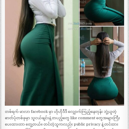
တစ်ရက် မာလာ facebook မှာ ဟိုဟိုဒီဒီ လျှောက်ကြည့်နေတုန်း ဘွဲ့ယူတဲ့
ဓာတ်ပုံတစ်ခုမှာ သူငယ်ချင်းနဲ့ တပည့်တွေ like comment တွေအများကြီး
ပေးထားတာ တွေ့တယ်။ တင်တဲ့သူကလည်း public privacy နဲ့ တင်ထား