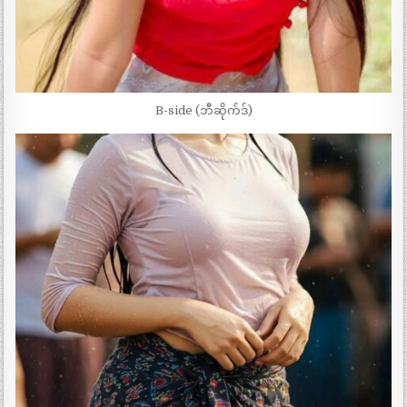
B-side (ဘီဆိုက်ဒ်)