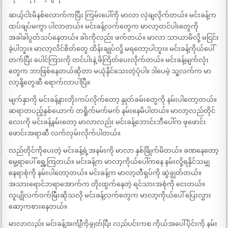
ဆယ့်ငါးမိနစ်လောက်ကပြီး ကြမ်းပေါ်ကို မာလာ လှဲချလိုက်တယ်။ မင်းခန့်က
ထပ်ချပ်မကွာ ပါလာတယ်။ မင်းခန့်လက်တွေက မာလာ့တင်ပါးတွေကို
အခါခါပွတ်သပ်နေတယ်။ ခါးကိုလည်း ဖက်တယ်။ မာလာ သာယာမိလို့ မငြင်း
ခဲ့ပါဘူး။ မာလာ့လိင်စိတ်တွေ ထိန်းချုပ်လို့ မရတော့ပါဘူး။ မင်းခန့်ကိုယ်ပေါ်
တက်ပြီး ပေါင်ကြားကို တင်ပါးနဲ့ ဖိကြိတ်ပေးလိုက်တယ်။ မင်းခန့်မျက်လုံး
တွေက ဘာဖြစ်နေတယ်ဆိုတာ မယုံနိုင်သေးတဲ့ပုံပါ။ ဒါပေမဲ့ သူ့လက်က မာ
လာ့နို့တွေဆီ ရောက်လာပါပြီ။
မျက်နှာကို မင်းခန့်နားတိုးကပ်လိုက်တော့ နှုတ်ခမ်းတွေကို နမ်းပါတော့တယ်။
ဆရာတပည့်နှစ်ယောက် တရှိုက်မက်မက် နမ်းနေမိပါတယ်။ မာလာ့လည်တိုင်
လေးကို မင်းခန့်နမ်းတော့ မာလာလည်း မင်းခန့်ဘောင်းဘီပေါ်က ဖုဖောင်း
ဖောင်းအရာဆီ လက်လှမ်းလိုက်ပါတယ်။
လည်တိုင်ကိုပေးတဲ့ မင်းခန့်ရဲ့အနမ်းကို မာလာ နှစ်ခြိုက်မိတယ်။ ခဏနေတော့
မွေ့ရာပေါ် ရွှေ့ကြတယ်။ မင်းခန့်က မာလာ့ကိုယ်ပေါ်ကနေ နမ်းလို့ရနိုင်သမျှ
နေရာစုံကို နမ်းပါတော့တယ်။ မင်းခန့်က မာလာ့တီရှပ်ကို ဆွဲချွတ်တယ်။
အသားရောင်ဘရာအောက်က တိုးထွက်နေတဲ့ ရင်သားအစုံကို ငေးတယ်။
လူပျိုလက်ဝက်မြီးဆိုသလို မင်းခန့်လက်တွေက မာလာ့ကိုယ်ပေါ် ပြေးလွှား
ဆော့ကစားနေတယ်။
မာလာလည်း မင်းခန့်အင်္ကျီကိုချွတ်ပြီး လည်ပင်းကစ ကိုယ်အပေါ်ပိုင်းကို နမ်း