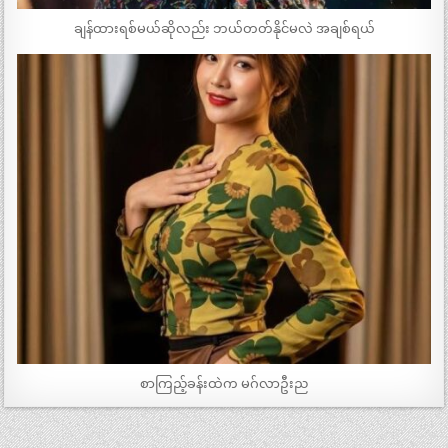
ချန်ထားရစ်မယ်ဆိုလည်း ဘယ်တတ်နိုင်မလဲ အချစ်ရယ်
စာကြည့်ခန်းထဲက မဂ်လာဦးည