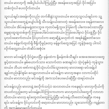
တယ်။ မာလာ့ကို အဓိပ္ပါယ်ပါပါကြည့်ပြီး အခန်းသော့အပြင် ဝိုင်အပြင်း
တစ်လုံးပါ ပေးလိုက်တယ်။
သူငယ်ချင်းအခန်းကိုလည်း တက်စီနဲ့ပဲသွားတယ်။ မာလာ့သူငယ်ချင်းက သူ့
သူငယ်လေးတွေနဲ့ ပျော်ပါးဖို့ သီးသန့်ဝယ်ထားတဲ့ အခန်းလေး။ ဝရန်တာလေး
ပါတယ်။ အိပ်ခန်းမဖွဲ့ထားဘူး။ ကုတင်မရှိဘူး။ ကြမ်းကို ပါကေးခင်းထားပြီး
မွေ့ရာထူထူတစ်ခုကို ကြမ်းပေါ်ခင်းထားတယ်။ ကြမ်းပေါ်မှာပဲ ဝိုင်းဖွဲ့ပြီး ဝိုင်
ပုလင်းဖောက်တယ်။ ဝိုင်ပုလင်းက ဖော့ဆို့နဲ့ မဟုတ်ဘဲ အရစ်နဲ့မို့တော်သေး
တယ်။ ဖန်ခွက်ထုတ်ဖို့ ဗီရိုကိုဖွင့်တော့ ဖန်ခွက်တွေအပြင် ကွန်ဒုံးတွေ ပါကင်
လိုက်တွေ့တယ်။ တံဆိပ်အစုံပဲ။
မာလာ မင်းခန့်ကို ဝိုင်ငှဲ့ပေးပြီး ဖုန်းထဲက ရိုမန်တစ်သီချင်း အေးအေးလေးတွေ
ဖွင့်ထားတယ်။ နှစ်ယောက်သား သောက်တာ ခဏချင်းပဲ သုံးပုံနှစ်ပုံ ကုန်သွား
တယ်။ ဘီယာ ဗော်ကာနဲ့ ဝိုင်သုံးပင်လိမ်သွားတော့ မာလာရော မင်းခန့်ပါ
ချုပ်တည်းနိုင်စွမ်း လျော့လာတယ်။ မင်းခန့်က မာလာ့အနား လာကပ်ထိုင်
တယ်။ မာလာလည်း မင်းခန့်ကို အကသင်ပေးမယ်ဆိုပြီး ထရပ်တယ်။
မင်းခန့်လည်း မာလာနဲ့ အလိုက်သင့်ပဲ ထလာတယ်။ ကနေရင်း မာလာ့ကိုယ်ကို
တပတ်လှည့်တော့ မင်းခန့်ပေါင်ကြားကဟာက မာလာ့တင်ပါးတွေကို လာလာ
ထိတယ်။ မာလာ့ ရင်တွေတင်တွေကြည့်ပြီး မင်းခန့် လီးတောင်နေပြီ။ ကနေ
ရင်း မင်းခန့်က ဝိုင်ပုလင်းကို မော့တယ်။ မာလာလည်း သူသောက်ပြီး ကျန်တာ
ကို အကုန်မော့ချလိုက်တယ်။