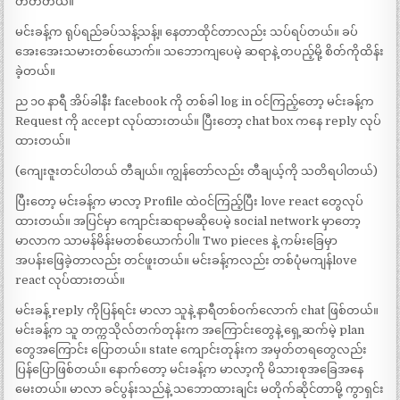
တတ်တယ်။
မင်းခန့်က ရုပ်ရည်ခပ်သန့်သန့်။ နေတာထိုင်တာလည်း သပ်ရပ်တယ်။ ခပ်
အေးအေးသမားတစ်ယောက်။ သဘောကျပေမဲ့ ဆရာနဲ့ တပည့်မို့ စိတ်ကိုထိန်း
ခဲ့တယ်။
ည ၁၀ နာရီ အိပ်ခါနီး facebook ကို တစ်ခါ log in ဝင်ကြည့်တော့ မင်းခန့်က
Request ကို accept လုပ်ထားတယ်။ ပြီးတော့ chat box ကနေ reply လုပ်
ထားတယ်။
(ကျေးဇူးတင်ပါတယ် တီချယ်။ ကျွန်တော်လည်း တီချယ့်ကို သတိရပါတယ်)
ပြီးတော့ မင်းခန့်က မာလာ့ Profile ထဲဝင်ကြည့်ပြီး love react တွေလုပ်
ထားတယ်။ အပြင်မှာ ကျောင်းဆရာမဆိုပေမဲ့ social network မှာတော့
မာလာက သာမန်မိန်းမတစ်ယောက်ပါ။ Two pieces နဲ့ ကမ်းခြေမှာ
အပန်းဖြေခဲ့တာလည်း တင်ဖူးတယ်။ မင်းခန့်ကလည်း တစ်ပုံမကျန်love
react လုပ်ထားတယ်။
မင်းခန့် reply ကိုပြန်ရင်း မာလာ သူနဲ့ နာရီတစ်ဝက်လောက် chat ဖြစ်တယ်။
မင်းခန့်က သူ တက္ကသိုလ်တက်တုန်းက အကြောင်းတွေနဲ့ ရှေ့ဆက်မဲ့ plan
တွေအကြောင်း ပြောတယ်။ state ကျောင်းတုန်းက အမှတ်တရတွေလည်း
ပြန်ပြောဖြစ်တယ်။ နောက်တော့ မင်းခန့်က မာလာ့ကို မိသားစုအခြေအနေ
မေးတယ်။ မာလာ ခင်ပွန်းသည်နဲ့ သဘောထားချင်း မတိုက်ဆိုင်တာမို့ ကွာရှင်း