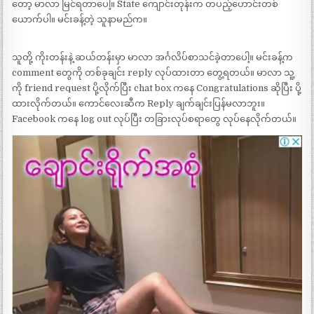
တော့ မာလာ မြင်ရတာပေါ့။ State ကျောင်းတုန်းက တပည့်ဟောင်းတစ်
ယောက်ပါ။ မင်းခန့်တဲ့ သူနာမည်က။
သူတို့ ကိုးတန်းနဲ့ ဆယ်တန်းမှာ မာလာ အင်္ဂလိပ်စာသင်ခဲ့တာပေါ့။ မင်းခန့်က
comment တွေကို တစ်ခုချင်း reply လုပ်ထားတာ တွေ့ရတယ်။ မာလာ သူ့
ကို friend request ပို့လိုက်ပြီး chat box ကနေ Congratulations ဆိုပြီး ပို့
ထားလိုက်တယ်။ ကောင်လေးဆီက Reply ချက်ချင်းပြန်မလာဘူး။
Facebook ကနေ log out လုပ်ပြီး တခြားလုပ်စရာတွေ လုပ်နေလိုက်တယ်။