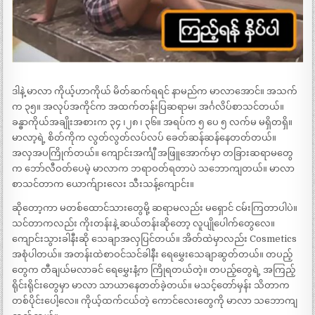
ဒါနဲ့ မာလာ ကိုယ့်ဟာကိုယ် မိတ်ဆက်ရရင် နာမည်က မာလာအောင်။ အသက်
က ၃၅။ အလုပ်အကိုင်က အထက်တန်းပြဆရာမ၊ အင်္ဂလိပ်စာသင်တယ်။
ခန္ဓာကိုယ်အချိုးအစားက ၃၄ ၊၂၈ ၊ ၃၆။ အရပ်က ၅ ပေ ၅ လက်မ မရှိတရှိ။
မာလာ့ရဲ့ စိတ်ကိုက လွတ်လွတ်လပ်လပ် ခေတ်ဆန်ဆန်နေတတ်တယ်။
အလှအပကြိုက်တယ်။ ကျောင်းအင်္ကျီ အဖြူအောက်မှာ တခြားဆရာမတွေ
က ဘော်လီဝတ်ပေမဲ့ မာလာက ဘရာဝတ်ရတာပဲ သဘောကျတယ်။ မာလာ
စာသင်တာက ယောက်ျားလေး သီးသန့်ကျောင်း။
ဆိုတော့ကာ မတစ်ထောင်သားတွေမို့ ဆရာမလည်း မရှောင် ငမ်းကြတာပါပဲ။
သင်တာကလည်း ကိုးတန်းနဲ့ ဆယ်တန်းဆိုတော့ လူပျိုပေါက်တွေလေ။
ကျောင်းသွားခါနီးဆို သေချာအလှပြင်တယ်။ အိတ်ထဲမှာလည်း Cosmetics
အစုံပါတယ်။ အတန်းထဲစာဝင်သင်ခါနီး ရေမွှေးသေချာဆွတ်တယ်။ တပည့်
တွေက တီချယ်မလာခင် ရေမွှေးနံ့က ကြိုရတယ်တဲ့။ တပည့်တွေရဲ့ အကြည့်
ရိုင်းရိုင်းတွေမှာ မာလာ သာယာနေတတ်ခဲ့တယ်။ မသင့်တော်မှန်း သိတာက
တစ်ပိုင်းပေါ့လေ။ ကိုယ့်ထက်ငယ်တဲ့ ကောင်လေးတွေကို မာလာ သဘောကျ