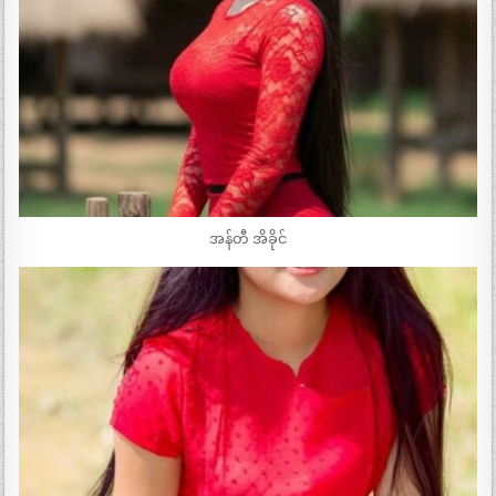
အန်တီ အိခိုင်