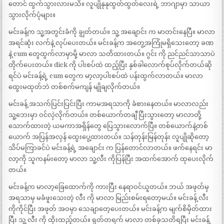
တောင် ထွက်သွားလားမသိ။ လူပျိုနုနုထွတ်ထွတ်လေးရဲ့ ဘာဂျာမှာ သာယာ
သွားလိုက်ပုံများ။
မင်းခန့်က သူ့အတွင်းခံကို ချွတ်တယ်။ သူ့ အချောင်း က မာတင်းနေပြီ။ မာလာ
အရင်ဆုံး လက်နဲ့ လုပ်ပေးတယ်။ မင်းခန့်က အတွေ့အကြုံမရှိသေးတော့ ခဏ
နဲ့ cum တွေထွက်လာမှာမို့ မာလာ သတိထားတယ်။ ဂွင်း ကို ညင်ညင်သာသာပဲ
တိုက်ပေးတယ်။ dick ကို ပါးစပ်ထဲ ထည့်ပြီး နှစ်ခါလောက်စုပ်လိုက်တယ်ဆို
ရင်ပဲ မင်းခန့်ရဲ့ cum တွေက မာ့လာ့ပါးစပ်ထဲ ပန်းထွက်လာတယ်။ မာလာ
ထွေးမထုတ်ဘဲ တစ်စက်မကျန် မျိုချလိုက်တယ်။
မင်းခန့် အသက်ပြင်းပြင်းပြီး ကာမအရသာကို ခံစားနေတယ်။ မာလာလည်း
သူ့ဘေးမှာ ဝင်လှဲလိုက်တယ်။ တစ်ယောက်တချီ ပြီးသွားတော့ မာလာတို့
သောက်ထားတဲ့ ယမကာအရှိန်တွေ ပြေသွားလောက်ပြီ။ တစ်ယောက်နဲ့တစ်
ယောက် အပြန်အလှန် ထွေးပွေ့ထားတယ်။ သန်တုန်းမြန်တုန်း လူပျိုဆိုတော့
သိပ်မကြာခင်ပဲ မင်းခန့်ရဲ့ အချောင်း က ပြန်တောင်လာတယ်။ ဖက်နေရင်း မာ
လာ့ကို သူကနမ်းတော့ မာလာ သူ့လီး ကိုပြန်ပြီး အထက်အောက် ထုပေးလိုက်
တယ်။
မင်းခန့်က မာလာ့ခြေထောက်ကို ကားပြီး နေရာဝင်ယူတယ်။ ဘယ် အဖုတ်မှ
အရသာမှ မခံဖူးသေးတဲ့ လီး ကို မာလာ မြည်းစမ်းရတော့မယ်။ မင်းခန့် လီး
ကိုကိုင်ပြီး အဖုတ် အဝမှာ သေချာတေ့ပေးတယ်။ မင်းခန့်က မျက်စိမှိတ်ထား
ပြီး သူ့ လီး ကို ထိုးထည့်တယ်။ ရုတ်တရက် မာလာ တစ်ခုသတိရပြီး မင်းခန့်