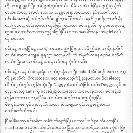
ကို သေချာချွတ်ပြီး တစ်ရှူးနဲ့ ထုပ်တယ်။ အိမ်သာထဲ ပစ်ပြီး ရေဆွဲချလိုက်
တယ်။ မာလာ့ အဖုတ် လေးကို သန့်ရှင်းရေးလုပ်တယ်။ နှစ်ယောက်သား
ပင်ပန်းနေတာမို့ ဖက်ရင်း အိပ်ပျော်သွားကြတယ်။ မနက် ၄ နာရီလောက် နိုး
လာကြတော့ လင်းဆွဲလေး လုပ်ဖြစ်ကြတယ်။ မင်းခန့် လီး ကို စုပ်ပေးရင်း နဲ့
ဆွပေး၊ တောင်လာတော့ ကွန်ဒန်စွပ်ပြီး မာလာ အပေါ်ကနေ cowgirl လုပ်
လိုက်တယ်။
မင်းခန့် ခဏနဲ့ပြီးသွားပေမဲ့ မာလာလည်း ပြီးအောင် ဖိကြိတ်ဆောင့်နေလိုက်
တယ်။ မာလာ ကျေနပ်မှုရသွားတော့မှ လီး ကို အဖုတ် ကနေ ချွတ်ပေးလိုက်
တယ်။ ပြီးတော့ မင်းခန့်ဘေးမှာ အိပ်နေလိုက်တယ်။
မင်းခန့်က မနက် ၁၀ နာရီလောက်မှာ နိုးလာပြီး naked အိပ်ပျော်နေတဲ့ မာလာ့
ကို နမ်းလိုက်၊ ဗိုက်သားလေးတွေ ဆွပေးလိုက်နဲ့ နူးနပ်တယ်။ ဒီတခါတော့
ဆိတ်မျက်ကွင်း ကွန်ဒုံးသုံးပြီး Doggy နဲ့ ဆက်ဆံဖြစ်တယ်။ Doggy လုပ်နေ
တုန်း မာလာ့ anus ကို မင်းခန့် ဆွတတ်အောင် သင်ပေးခဲ့တယ်။ မင်းခန့်က
ကုန်းထားတဲ့ မာလာ့ချိုင်းအောက်ကနေ ရင်သားတွေကိုဆွဲပြီး
မီးကုန်ယမ်းကုန် ဆောင့်လိုးတယ်။ ဆိတ်မျက်ကွင်းအစွမ်းနဲ့ မာလာ
တော်တော်ထိတယ်။
ပြီးခါနီးတော့ မင်းခန့်က ကွန်ဒုံးကိုချွတ်ပြီး မာလာ့ပါးစပ်နား လီး တေ့ပြီး
masturbate လုပ်တယ်။ ပါးစပ်ထဲမှာ ပြီးရတာ မင်းခန့် သဘောကျပုံပဲ။ ပြီး