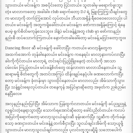
သွားတယ်။ မင်းခန့်က အစပိုင်းတော့ ငြင်းတယ်။ သူတခါမှ မရောက်ဖူးဘူး
တဲ့။ မာလာကတော့ အခါခါ။ club ရောက်တော့ DJ ရဲ့ မြူးကြွကြွသီချင်းတွေ
က မာလာ့ကို တက်ကြွအောင် လုပ်တယ်။ ဘီယာအရှိန် ရီဝေဝေလေးလည်း ပါ
တယ်။ မင်းခန့်ကို အတူကဖို့ခေါ်တယ်။ မင်းခန့်က ဗော်ကာအရှိန်ကြောင့် ရဲနေ
ပေမဲ့ ရှက်စိတ်မကုန်သေးဘူး။ ဒါနဲ့ပဲ မင်းခန့်နဲ့အတူ club မှာ ဗော်ကာနည်း
နည်းစီ ထပ်သောက်ကြတယ်။ နောက်တခါခေါ်တော့ မင်းခန့် မငြင်းတော့ဘူး။
Dancing floor ဆီ မင်းခန့်ကို ခေါ်လာပြီး ကတယ်။ မာလာ့နို့တွေက
အထက်အောက် တုန်ခါနေတယ်။ မင်းခန့်က ကနေရင်း မာလာ့နားကပ်လာပြီး
ခါးကိုကိုင်တယ်။ မာလာ့ရဲ့ တင်းရင်းပြည့်ဖြိုးနေတဲ့ တင်ပါးကို အာသာ
ငမ်းငမ်း ကြည့်တယ်။ မင်းခန့်စိတ်တွေ ထန်လာတာ မာလာသိနေတယ်။ သူ့
ဆရာမမို့ စိတ်တွေကို အတင်းအကြပ် ထိန်းချုပ်နေပုံပါ။ ခဏလောက်ကပြီး
တော့ မင်းခန့်က ခုံတန်းမှာ သွားထိုင်နေတယ်။ မာလာလည်း အိမ်သာကိုသွား
ပြီး သန့်ရှင်းရေးလုပ်တယ်။ တနေကုန် အပြင်မှာဆိုတော့ အဖုတ်က ညစ်ညမ်း
နေပြီလေ။
အလှနည်းနည်းပြင်ပြီး အိမ်သာက ပြန်ထွက်လာတယ်။ မင်းခန့်ကို ခပ်ညုညုနဲ့
လူရှင်းတဲ့နေရာသွားပြီး သောက်ရအောင်ဆိုတော့ ခေါင်းညိတ်တယ်။ ကလပ်
အပြင်ကိုရောက်တော့ မာလာ့သူငယ်ချင်းဆီ ဖုန်းဆက်ပြီး သူ့ဆီက တိုက်ခန်း
သော့ ခဏငှားတယ်။ မင်းခန့်နဲ့ တက်စီငှားပြီး သူငယ်ချင်းအိမ်ကို သော့ယူဖို့
သွားတယ်။ မာလာ့သူငယ်ချင်းကလည်း ပုလင်းတူဘူးဆို့မို့ သဘောပေါက်