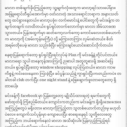
မာလာ တစ်ချက်ခိုးကြည့်တော့ သူ့မျက်လုံးတွေက မာလာ့ရင်သားပေါ်မှာ။
အဖြူရောင်တီရှပ်အောက်မှာ ဝတ်လာတဲ့ အသားရောင်ဘရာက အနားသတ်
တွေ ထင်ရှားနေတယ်။ မာလာ့ပခုံး၊ လက်မောင်းနဲ့ ပေါင်တွေကို မင်းခန့်က တ
ချက်တချက် လာထိတယ်။ ရုပ်ရှင်တဝက်လောက်မှာ မာလာ အိမ်သာခဏ
သွားတယ်။ ပြန်အထွက်မှာ ဆတ်ကော့လက်ကော့ ကောင်မလေးတစ်ယောက်
က မာလာ့ကို (အမ်းကုန်းမကြီး) လို့ မကြားတကြား လှမ်းဆဲတယ်။ စိတ်
အရမ်းတိုပေမဲ့ မာလာ သည်းခံပြီး မကြားချင်ယောင်ဆောင်လိုက်တယ်။
နေရာပြန်ရောက်တော့ ရုပ်ရှင်ပြီးရင်လုပ်မဲ့ Plan ကို မင်းခန့်နဲ့ တိုင်ပင်တယ်။
မာလာရော သူပါ တနေကုန်အားကြလို့ ညစာပါ အတူတူစားဖို့ အဆင်ပြေ
တယ်။ ရုပ်ရှင်ပြီးတော့ window shopping လုပ်ကြတယ်။ မာလာ ကာမ
ကိစ္စနဲ့ ကင်းဝေးနေတာ ကြာခဲ့ပြီ။ ခင်ပွန်းသည်နဲ့ ကွာရှင်းပြီးကတည်းကပဲ။ တ
ခါတခါ club တက်ပြီး one night stand နဲ့ ဖြေဖျောက်ဖူးတာတွေတော့ ရှိ
တာပေါ့။
မင်းခန့်ကို facebook မှာ ပြန်တွေ့တော့ မျိုသိပ်ထားရတဲ့ ရမက်တွေကို
ဖော်ထုတ်ဖို့ ကြံစည်မိတယ်။ ကျောင်းကတည်းက မင်းခန့်က ရိုးရိုးအေးအေး။
အကြည့်တွေပဲ မရိုးတာ။ မာလာ့ကိုကြည့်တာ သူတစ်ယောက်တည်းမှ မဟုတ်
ပဲလေ။ ကျောက်သင်ပုန်းမှာ ကျောပေးပြီး စာရေးနေရင် သူတို့လေးတွေ
အကြည့်က ဘယ်ရောက်နေလဲ မာလာ အသိဆုံးပါ။ ပြန်လှည့်ကြည့်ရင်
မျက်လုံးချင်းဆုံမိတာ မင်းခန့်အများဆုံး။