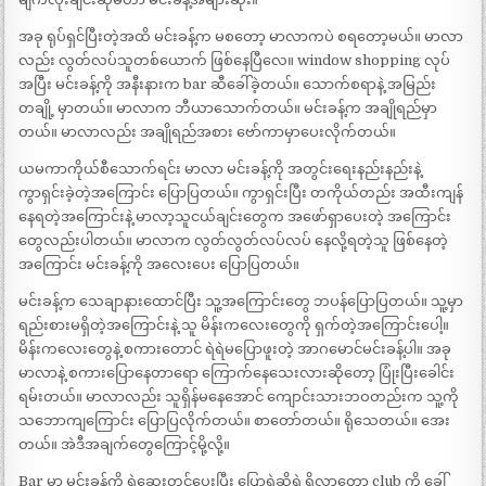
အခု ရုပ်ရှင်ပြီးတဲ့အထိ မင်းခန့်က မစတော့ မာလာကပဲ စရတော့မယ်။ မာလာ
လည်း လွတ်လပ်သူတစ်ယောက် ဖြစ်နေပြီလေ။ window shopping လုပ်
အပြီး မင်းခန့်ကို အနီးနားက bar ဆီခေါ်ခဲ့တယ်။ သောက်စရာနဲ့ အမြည်း
တချို့ မှာတယ်။ မာလာက ဘီယာသောက်တယ်။ မင်းခန့်က အချိုရည်မှာ
တယ်။ မာလာလည်း အချိုရည်အစား ဗော်ကာမှာပေးလိုက်တယ်။
ယမကာကိုယ်စီသောက်ရင်း မာလာ မင်းခန့်ကို အတွင်းရေးနည်းနည်းနဲ့
ကွာရှင်းခဲ့တဲ့အကြောင်း ပြောပြတယ်။ ကွာရှင်းပြီး တကိုယ်တည်း အထီးကျန်
နေရတဲ့အကြောင်းနဲ့ မာလာ့သူငယ်ချင်းတွေက အဖော်ရှာပေးတဲ့ အကြောင်း
တွေလည်းပါတယ်။ မာလာက လွတ်လွတ်လပ်လပ် နေလို့ရတဲ့သူ ဖြစ်နေတဲ့
အကြောင်း မင်းခန့်ကို အလေးပေး ပြောပြတယ်။
မင်းခန့်က သေချာနားထောင်ပြီး သူ့အကြောင်းတွေ ဘပန်ပြောပြတယ်။ သူ့မှာ
ရည်းစားမရှိတဲ့အကြောင်းနဲ့ သူ မိန်းကလေးတွေကို ရှက်တဲ့အကြောင်းပေါ့။
မိန်းကလေးတွေနဲ့ စကားတောင် ရဲရဲမပြောဖူးတဲ့ အာဂမောင်မင်းခန့်ပါ။ အခု
မာလာနဲ့ စကားပြောနေတာရော ကြောက်နေသေးလားဆိုတော့ ပြုံးပြီးခေါင်း
ရမ်းတယ်။ မာလာလည်း သူရှိန်မနေအောင် ကျောင်းသားဘဝတည်းက သူ့ကို
သဘောကျကြောင်း ပြောပြလိုက်တယ်။ စာတော်တယ်။ ရိုသေတယ်။ အေး
တယ်။ အဲဒီအချက်တွေကြောင့်မို့လို့။
Bar မှာ မင်းခန့်ကို ရဲဆေးတင်ပေးပြီး ပြောရဲဆိုရဲ ရှိလာတော့ club ကို ခေါ်