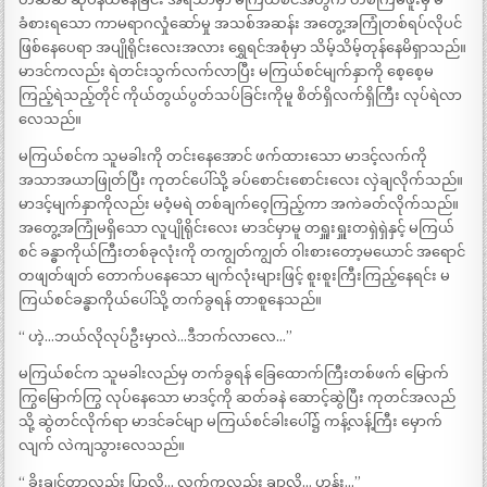
ခံစားရသော ကာမရာဂလှုံဆော်မှု အသစ်အဆန်း အတွေ့အကြုံတစ်ရပ်လိုပင်
ဖြစ်နေပေရာ အပျိုရိုင်းလေးအလား ရွှေရင်အစုံမှာ သိမ့်သိမ့်တုန်နေမိရှာသည်။
မာဒင်ကလည်း ရဲတင်းသွက်လက်လာပြီး မကြယ်စင်မျက်နှာကို စေ့စေ့မ
ကြည့်ရဲသည့်တိုင် ကိုယ်တွယ်ပွတ်သပ်ခြင်းကိုမူ စိတ်ရှိလက်ရှိကြီး လုပ်ရဲလာ
လေသည်။
မကြယ်စင်က သူမခါးကို တင်းနေအောင် ဖက်ထားသော မာဒင့်လက်ကို
အသာအယာဖြုတ်ပြီး ကုတင်ပေါ်သို့ ခပ်စောင်းစောင်းလေး လှဲချလိုက်သည်။
မာဒင့်မျက်နှာကိုလည်း မဝံ့မရဲ တစ်ချက်ဝေ့ကြည့်ကာ အကဲခတ်လိုက်သည်။
အတွေ့အကြုံမရှိသော လူပျိုရိုင်းလေး မာဒင်မှာမူ တရှူးရှူးတရှဲရှဲနှင့် မကြယ်
စင် ခန္ဓာကိုယ်ကြီးတစ်ခုလုံးကို တကျွတ်ကျွတ် ဝါးစားတော့မယောင် အရောင်
တဖျတ်ဖျတ် တောက်ပနေသော မျက်လုံးများဖြင့် စူးစူးကြီးကြည့်နေရင်း မ
ကြယ်စင်ခန္ဓာကိုယ်ပေါ်သို့ တက်ခွရန် တာစူနေသည်။
“ ဟဲ့…ဘယ်လိုလုပ်ဦးမှာလဲ…ဒီဘက်လာလေ…”
မကြယ်စင်က သူမခါးလည်မှ တက်ခွရန် ခြေထောက်ကြီးတစ်ဖက် မြောက်
ကြွမြောက်ကြွ လုပ်နေသော မာဒင့်ကို ဆတ်ခနဲ ဆောင့်ဆွဲပြီး ကုတင်အလည်
သို့ ဆွဲတင်လိုက်ရာ မာဒင်ခင်မျာ မကြယ်စင်ခါးပေါ်၌ ကန့်လန့်ကြီး မှောက်
လျက် လဲကျသွားလေသည်။
“ ခိုးချင်တာလည်း ပြာလို့… လက်ကလည်း ချာလို့… ဟွန်း…”