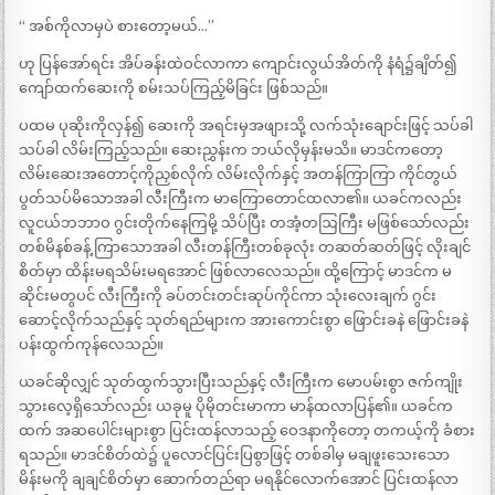
“ အစ်ကိုလာမှပဲ စားတော့မယ်…”
ဟု ပြန်အော်ရင်း အိပ်ခန်းထဲဝင်လာကာ ကျောင်းလွယ်အိတ်ကို နံရံ၌ချိတ်၍
ကျော်ထက်ဆေးကို စမ်းသပ်ကြည့်မိခြင်း ဖြစ်သည်။
ပထမ ပုဆိုးကိုလှန်၍ ဆေးကို အရင်းမှအဖျားသို့ လက်သုံးချောင်းဖြင့် သပ်ခါ
သပ်ခါ လိမ်းကြည့်သည်။ ဆေးညွှန်းက ဘယ်လိုမှန်းမသိ။ မာဒင်ကတော့
လိမ်းဆေးအတောင့်ကိုညှစ်လိုက် လိမ်းလိုက်နှင့် အတန်ကြာကြာ ကိုင်တွယ်
ပွတ်သပ်မိသောအခါ လီးကြီးက မာကြောတောင်ထလာ၏။ ယခင်ကလည်း
လူငယ်ဘဘာဝ ဂွင်းတိုက်နေကြမို့ သိပ်ပြီး တအံ့တဩကြီး မဖြစ်သော်လည်း
တစ်မိနစ်ခန့် ကြာသောအခါ လီးတန်ကြီးတစ်ခုလုံး တဆတ်ဆတ်ဖြင့် လိုးချင်
စိတ်မှာ ထိန်းမရသိမ်းမရအောင် ဖြစ်လာလေသည်။ ထို့ကြောင့် မာဒင်က မ
ဆိုင်းမတွပင် လီးကြီးကို ခပ်တင်းတင်းဆုပ်ကိုင်ကာ သုံးလေးချက် ဂွင်း
ဆောင့်လိုက်သည်နှင့် သုတ်ရည်များက အားကောင်းစွာ ဖြောင်းခနဲ ဖြောင်းခနဲ
ပန်းထွက်ကုန်လေသည်။
ယခင်ဆိုလျှင် သုတ်ထွက်သွားပြီးသည်နှင့် လီးကြီးက မောပမ်းစွာ ဇက်ကျိုး
သွားလေ့ရှိသော်လည်း ယခုမူ ပိုမိုတင်းမာကာ မာန်ထလာပြန်၏။ ယခင်က
ထက် အဆပေါင်းများစွာ ပြင်းထန်လာသည့် ဝေဒနာကိုတော့ တကယ့်ကို ခံစား
ရသည်။ မာဒင်စိတ်ထဲ၌ ပူလောင်ပြင်းပြစွာဖြင့် တစ်ခါမှ မချဖူးသေးသော
မိန်းမကို ချချင်စိတ်မှာ ဆောက်တည်ရာ မရနိုင်လောက်အောင် ပြင်းထန်လာ