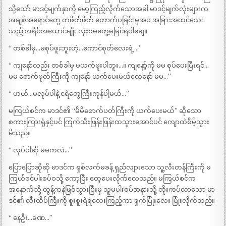
သို့သော် မာဒင့်မျက်နှာကို မော့ကြည့်လိုက်သောအခါ မာဒင့်မျက်လုံးများက
အချစ်အရောင်တွေ တဖိတ်ဖိတ် တောက်ပခြင်းမှအပ အခြားအထင်သေး
သည့် အရိပ်အယောင်မျိုး လုံးဝမတွေ့မမြင်ရပါချေ။
“ တစ်ခါမှ…မစုပ်ဖူးဘူးဟဲ့…ကောင်စုတ်လေးရဲ့…”
“ ကျနော်လည်း တစ်ခါမှ မယက်ဖူးပါဘူး…။ ကျနော့်ကို မမ စုပ်ပေးပြီးရင်…
မမ စောက်ဖုတ်ကြီးကို ကျနော် ယက်ပေးမယ်လေနော် မမ…”
“ ဟယ်…မလုပ်ပါနဲ့ ငရဲတွေကြီးကုန်ပါ့မယ်…”
မကြယ်စင်က မာဒင်၏ “မိမိစောက်ပတ်ကြီးကို ယက်ပေးမယ်” ဆိုသော
စကားကြားရုံနှင့်ပင် ကြက်သီးဖြန်းဖြန်းထသွားအောင်ပင် ကျောထဲစိမ့်သွား
မိသည်။
“ လုပ်ပါဆို မမကလဲ…”
ပြောပြောဆိုဆို မာဒင်က ရှစ်လက်မခန့် ရှည်လျားသော သူ့လီးတန်ကြီးကို မ
ကြယ်စင်ပါးစပ်ဝသို့ ကော့ပြီး တေ့ပေးလိုက်လေသည်။ မကြယ်စင်က
အနောက်သို့ တွန့်ကနဲဖြစ်သွားပြီးမှ သူမပါးစပ်အနားသို့ တိုးကပ်လာသော မာ
ဒင်၏ လီးထိပ်ကြီးကို စူးစူးရဲရဲလေးကြည့်ကာ ရှက်ပြုံးလေး ပြုံးလိုက်သည်။
“ နေဦး…ခဏ…”