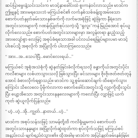
ဆပ်ပြာမွှေးနံ့သင်းသင်းက မာဒင့်နှာခေါင်းထဲ စူးကနဲဝင်လာသည်။ မာဒင်က
ဤမျှနှင့် အားမရသေးဘဲ မကြယ်စင်၏ လက်နှစ်သစ်ခန့်ထူအမ်းသော
စောက်ပတ်နှုတ်ခမ်းသားနှစ်ဖက်ကို လက်မအစုံဖြင့် ဆွဲဖြဲကာ နီရဲသော
အတွင်းသားများကို ဂဏန်းပြုတ်စုပ်သကဲ့သို့ “ရှလူး”ကနဲ မြည်အောင် စုပ်ယူ
လိုက်လေသည်။ စောက်ပတ်အတွင်းသားများမှာ အလွန်တရာ နူးညံ့သည့်
အားလျော်စွာ လေဖြင့် အစုပ်ခံရသောအခါ ပင်လယ်ရေမြှုပ်များပမာ မာဒင့်
ပါးစပ်သို့ အစုလိုက် အပြုံလိုက် ပါလာကြလေသည်။
“ အား…အ…သေပါပြီ…မောင်လေးရယ်…”
မကြယ်စင် အူစုံအသဲစုံကို ဆွဲနုတ်ခြင်းခံလိုက်ရသလို ခန္ဓာကိုယ်အတွင်းပိုင်း
ကလီစာများ လစ်ဟာသွားသလို ဖြစ်သွားပြီး ဖင်သားများ ဇိုးဇိုးဇတ်ဇတ်တုန်
အောင် ခံစားလိုက်ရရှာသည်။ မာဒင်က သူ့စွမ်းဆောင်ချက် ထိရောက်သွား
ကြောင်း သိလေလေ ပိုမိုကဲလာကာ စောက်ခေါင်းအတွင်းသို့ လျှာကိုထိုးသွင်း
ပြီး ပျော့အိသော အတွင်းသားနုနုလေးများကို ကလော်ပြီး လျှာဖြင့် ယက်
ကုတ် ဆွဲယူလိုက်ပြန်သည်။
“ ဟဲ့…ဟဲ့…အို…ကျွတ်…နာတယ်…ဟဲ့…”
မာဒင်က အစုပ်သန်သဖြင့် သာမန်တို့ထိ ကလိရုံမျှမကပဲ စောက်ပတ်
အတွင်းသားနုနုများ အပြုံလိုက်ဆွဲထုတ်ကာ စုပ်လိုက်သဖြင့် မကြယ်စင်
အနည်းငယ် မျက်ရည်ဝဲသွား၏။ ထိုအခါမှ မာဒင်က အပြင်နှုတ်ခမ်းနှစ်ခြမ်း