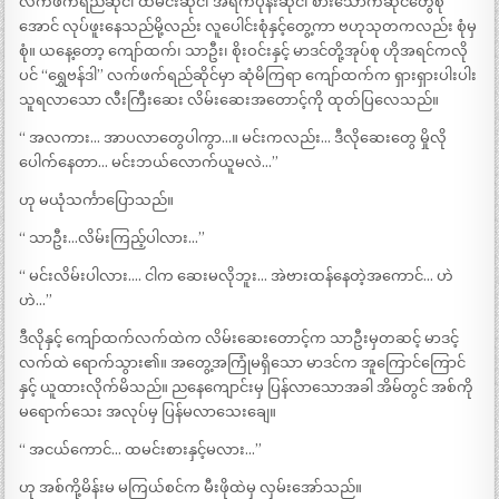
လက်ဖက်ရည်ဆိုင်၊ ထမင်းဆိုင်၊ အရက်ပုန်းဆိုင်၊ စားသောက်ဆိုင်တွေစုံ
အောင် လုပ်ဖူးနေသည်မို့လည်း လူပေါင်းစုံနှင့်တွေ့ကာ ဗဟုသုတကလည်း စုံမှ
စုံ။ ယနေ့တော့ ကျော်ထက်၊ သာဦး၊ စိုးဝင်းနှင့် မာဒင်တို့အုပ်စု ဟိုအရင်ကလို
ပင် “ရွှေဗန်ဒါ” လက်ဖက်ရည်ဆိုင်မှာ ဆုံမိကြရာ ကျော်ထက်က ရှားရှားပါးပါး
သူရလာသော လီးကြီးဆေး လိမ်းဆေးအတောင့်ကို ထုတ်ပြလေသည်။
“ အလကား… အာပလာတွေပါကွာ…။ မင်းကလည်း… ဒီလိုဆေးတွေ မှိုလို
ပေါက်နေတာ… မင်းဘယ်လောက်ယူမလဲ…”
ဟု မယုံသင်္ကာပြောသည်။
“ သာဦး…လိမ်းကြည့်ပါလား…”
“ မင်းလိမ်းပါလား…. ငါက ဆေးမလိုဘူး… အဲဗားထန်နေတဲ့အကောင်… ဟဲ
ဟဲ…”
ဒီလိုနှင့် ကျော်ထက်လက်ထဲက လိမ်းဆေးတောင့်က သာဦးမှတဆင့် မာဒင့်
လက်ထဲ ရောက်သွား၏။ အတွေ့အကြုံမရှိသော မာဒင်က အူကြောင်ကြောင်
နှင့် ယူထားလိုက်မိသည်။ ညနေကျောင်းမှ ပြန်လာသောအခါ အိမ်တွင် အစ်ကို
မရောက်သေး အလုပ်မှ ပြန်မလာသေးချေ။
“ အငယ်ကောင်… ထမင်းစားနှင့်မလား…”
ဟု အစ်ကို့မိန်းမ မကြယ်စင်က မီးဖိုထဲမှ လှမ်းအော်သည်။