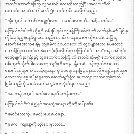
အတွင်းအောက်ခြေကို လျှာစောင်းလေးထိုးထည့်ပြီး အလျားလိုက်
အထက်အောက် ကော်ကော်ပြီး ယက်တင်ပေးလိုက်သည်။
“ အိုးကွယ်…ကောင်းလှချည်လား…. မောင်လေးရယ်… အင့်… ဟင်း…”
မကြယ်စင်ခါးကို ဟိုနွဲ့ဒီယမ်းပြုရင်း သူ့မနို့ကြီးနှစ်လုံးကို လက်နှစ်ဖက်ဖြင့် စု
ကိုင်ဆုပ်ညှစ်နေမိရှာလေသည်။ မာဒင်က မနားတမ်း ထိုးယက်ပေးပြီးမှ
စောက်စိအောက်ခြေမှ ညိုမဲမဲကျင်ငယ်ဝလေးကို လျှာဖျားလေး ခပ်တောင့်
တောင့်ပြုကာ တင်းကနဲဆောင့်ထိုးလိုက်ရာ မကြယ်စင် “အား”ကနဲ အော်ရင်း
မာဒင့်မျက်နှာကြီးနှင့် သူမစောက်ပတ်ကြီးကို အတင်းဆွဲဖိ၍ စောက်ရည်များ
ပန်းထုတ်လိုက်ပါလေတော့သည်။ ရှီးကနဲ… ရှီးကနဲ… ပန်းထွက်လာသော
စောက်ရေများက မာဒင့်မျက်နှာကို စပရေးဂန်းဖြင့် ပန်းသလို ဗရနှံ့ပန်းမိသွား
လေသည်။ မွှေးချိုစူးရှသော စောက်ရည်နံ့က ယောက်ျားသုတ်ရည်နံ့ထက်
ပြင်းသည်ကို မာဒင် လက်တွေ့ခံစားလိုက်ရလေသည်။
“ အ…ကန်တော့ပါ မောင်လေးရယ်…ကန်တော့…”
မကြယ်စင် ငိုသံနွဲ့နွဲ့နှင့် အားတုံ့အားနာ တိုးတိုးပြော၏။
“ မောင်လေးကို…မမလိုးပေးမယ်နော်…”
“ မမက…ကျနော့်ကို လိုးပေးမှာလား…”