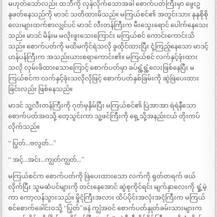
မဟုတ်သော်လည်း ထဘီကို လှန်လိုက်သောအခါ စောက်ပတ်ကြီးမှာ ဖွေးဥ
နုဖတ်နေသည်ကို မာဒင် သတိထားမိသည်။ မကြယ်စင်၏ အတွင်းသား နုနုစိုစို
လေးများထက်စာလျှင်ပင် မာဒင် လီးတန်ကြီးက မီးသွေးရောင် ပေါက်နေသေး
သည်။ မာဒင် မိန်းမ မလိုးဖူးသေးကြောင်း မကြယ်စင် ကောင်းကောင်းသိ
သည်။ စောက်ပတ်ကို မထိမကိုင်ရဲသလို ခွထိုင်ထားပြီး ငုံ့ကြည့်နေသော မာဒင့်
ဟန်ပန်ကြီးက အသည်းယားစရာကောင်း၏။ မကြယ်စင် လက်နှင့်ဖုံးထား
သလို လှမ်းဖိထားသောကြောင့် စောက်ပတ်မှာ ခပ်ရွံ့ရွံ့လေးဖြစ်နေပြီး မ
ကြယ်စင်က လက်နှင့်ဖုံးသလိုလိုဖြင့် စောက်ပတ်နှစ်ခြမ်းကို ဆွဲဖြဲပေးထား
ခြင်းလည်း ဖြစ်နေသည်။
မာဒင် သူ့လီးတန်ကြီးကို ဂုတ်မှနှိမ်ပြီး မကြယ်စင်၏ ပြဲအာအာ ရဲရဲနီသော
စောက်ပတ်အဝသို့ တေ့သွင်းကာ သူ့ဖင်ကြီးကို ရှေ့သို့အနည်းငယ် တိုးကပ်
လိုက်သည်။
“ ပြွတ်…ဗလွတ်…”
“ အင့်…အင်း…ကျွတ်ကျွတ်…”
မကြယ်စင်က စောက်ပတ်ကို ဖြဲပေးထားသော လက်ကို ရုတ်တရက် ဖယ်
လိုက်ပြီး သူမဆံပင်များကို တင်းနေအောင် ဆွဲစုကိုင်ရင်း မျက်နှာလေးကို ရှုံ့မဲ့
ကာ ကော့လန်သွားသည်။ မှိုငုံကြီးအလား ထိပ်ပိုင်းအလုံးအငုံကြီးက မကြယ်
စင်စောက်ခေါင်းဝသို့ “ပြွတ်”ခနဲ ကျွံအဝင် စောက်ပတ်နှုတ်ခမ်းသားများက