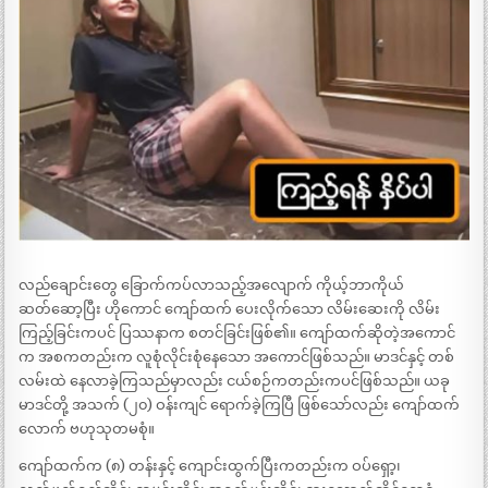
လည်ချောင်းတွေ ခြောက်ကပ်လာသည့်အလျောက် ကိုယ့်ဘာကိုယ်
ဆတ်ဆော့ပြီး ဟိုကောင် ကျော်ထက် ပေးလိုက်သော လိမ်းဆေးကို လိမ်း
ကြည့်ခြင်းကပင် ပြဿနာက စတင်ခြင်းဖြစ်၏။ ကျော်ထက်ဆိုတဲ့အကောင်
က အစကတည်းက လူစုံလိုင်းစုံနေသော အကောင်ဖြစ်သည်။ မာဒင်နှင့် တစ်
လမ်းထဲ နေလာခဲ့ကြသည်မှာလည်း ငယ်စဉ်ကတည်းကပင်ဖြစ်သည်။ ယခု
မာဒင်တို့ အသက် (၂၀) ဝန်းကျင် ရောက်ခဲ့ကြပြီ ဖြစ်သော်လည်း ကျော်ထက်
လောက် ဗဟုသုတမစုံ။
ကျော်ထက်က (၈) တန်းနှင့် ကျောင်းထွက်ပြီးကတည်းက ဝပ်ရှော့၊