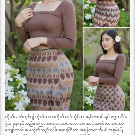
ကိုယ့်လက်တွင်း၌ ကိုယ့်ဖာသာကိုယ် ဆုပ်ကိုင်ထားရင်းကပင် ရင်တွေတဒိုင်း
ဒိုင်း ခုန်နေမိသည်။ ကြောက်စရာကောင်းလောက်အောင် အစွမ်းထက်သော
ကျော်ထက် ပေးလိုက်သည့် လိမ်းဆေးကြီးက အမှန်တကယ်ပင် အစွမ်းပြ