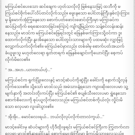
မကြယ်စင်ပေးသော ဆင်ချေက ဟုတ်သလိုလို ဖြစ်နေသဖြင့် ထဘီကို မ
ကြယ်စင်ဗိုက်ပေါ် လိပ်တင်လိုက်သည်။ ဖွေးနုသော ပေါင်တန်ကြီးနှစ်လုံးကြား
မှ မို့မောက်အုံကြွနေသော စောက်ပတ်ဖောင်းဖောင်းကြီးမှာ မကြာခင်က
ဆပ်ပြာတိုက် ရေဆေးထားခြင်းကြောင့် ကျိကျိမြည်ကာ သန့်စင်လန်းဆန်း
နေသည်။ မာဒင်က မကြယ်စင်ခြေရင်းတွင် ခြေနှစ်ဖက်ကြားသို့ဝင်ကာ ဒူး
ထောက်လိုက်ပြီး နူးအိနေသော ပေါင်တွင်းသားများကို ပထမဆုံး လျှာဖြင့်
လျှောက်ယက်လိုက်၏။ မကြယ်စင်မှာလည်း တစ်ခါမှ စောက်ပတ်အယက်
ခံယူဖူးသူ မဟုတ်လေရာ ရုတ်တရက် ခြေနှစ်ချောင်းကိုယောင်ပြီး စေ့ကပ်
လိုက်မိလေ၏။
“ အ…အဟ…ယားတယ်ဟဲ့…”
မကြယ်စင်က ရှက်ပြုံးလေးနှင့် မာဒင့်ဆံပင်ကိုဆွဲပြီး ခေါင်းကို နောက်သို့လှန်
လိုက်သေး၏။ သို့သော် မာဒင်သည် အမဲသားနံ့ရသော ကျားဆိုးလေးပမာ သူ့
မျက်နှာကို အတင်းတိုးကပ်ပြီး မကြယ်စင်၏ စပျစ်သီးလေးပမာ ရွှဲနေသော
စောက်စိလေးကို စုပ်ယူလိုက်လေသည်။ မကြယ်စင်တစ်ကိုယ်လုံး လှိုင်းမိ
သော လှေပမာ လူးခါသွား၏။
“ အိုအိုး… မောင်လေးရယ်… ဘယ်လိုလုပ်လိုက်တာလဲကွယ်…”
မာဒင့်ခေါင်းမှ ဆံပင်များကို ဟိုဒီထိုးဖွရင်း မကြယ်စင်ဖင်ကြီးက ကြွတက်လာ
လေရာ မာဒင်၏နှာခေါင်းနှင့် စောက်မွှေးအုံကြီးမှာ ဖိကပ်မိသွားလေသည်။