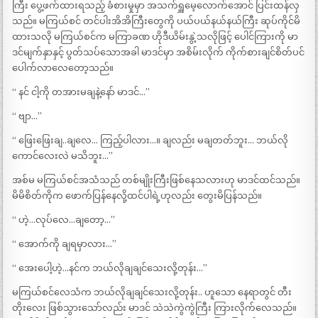
ကြီး ပွေ့ဖက်ထားရသည့် ခံစားမှုမှာ အသက်ရှူမေ့လောက်အောင် ပြင်းထန်လှ
သည်။ မကြယ်စင် တင်ပါးအိအိကြီးတွေကို ပယ်ပယ်နယ်နယ်ကြီး ဆုပ်ကိုင်မိ
ထားသလို မကြယ်စင်က မကြာခဏ ဟိုဒီယိမ်းနွဲ့သလိုဖြင့် ပေါင်ကြားကို မာ
ဒင်မျက်နှာနှင့် ပွတ်သပ်သောအခါ မာဒင်မှာ အစိမ်းလိုက် ကိုက်စားချင်စိတ်ပင်
ပေါက်လာလေတော့သည်။
“ နင် ငါ့ကို တအားမချနဲ့နော် မာဒင်…”
“ ဗျာ…”
“ ဖြေးဖြေးချ..ချလေ… ကြည့်ပါလား…။ ချလည်း မချတတ်ဘူး… ဘယ်လို
ကောင်လေးလဲ မသိဘူး…”
အစ်မ မကြယ်စင်အသံသည် တစ်မျိုးကြီးဖြစ်နေသလားဟု မာဒင်ထင်သည်။
မိမိစိတ်ကိုက ဖောက်ပြန်နေလို့ထင်ပါရဲ့ဟုလည်း တွေးမိပြန်သည်။
“ ဟဲ့…လုပ်လေ…ချတော့…”
“ အောက်ကို ချရမှာလား…”
“ အေးပေါ့ဟဲ့…နင်က ဘယ်လိုချချင်သေးလို့တုန်း…”
မကြယ်စင်လေသံက ဘယ်လိုချချင်သေးလို့တုန်း.. ဟူသော နေရာတွင် တီး
တိုးလေး ဖြစ်သွားသော်လည်း မာဒင် သဲသဲကွဲကွဲကြီး ကြားလိုက်လေသည်။