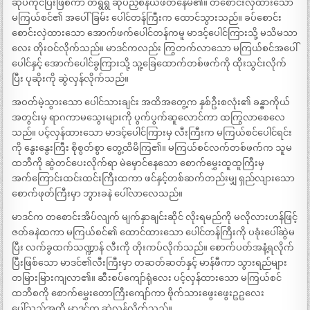
ဆုပ်ကိုင်ပြီးဖြစ်ကာ တရွရွ ဆုပ်ညှစ်နယ်ဖတ်နေမိ၏။ တစောင်းလှဲထားသော
မကြယ်စင်၏ အပေါ်ခြမ်း ပေါင်တန်ကြီးက ထောင်သွားသည်။ ခပ်စောင်း
စောင်းလှဲထားသော အောက်ဖက်ပေါင်တန်ကမူ မာဒင့်ပေါင်ကြားသို့ မသိမသာ
လေး တိုးဝင်လိုက်သည်။ မာဒင်ကလည်း ကြွတက်လာသော မကြယ်စင်အပေါ်
ပေါင်နှင့် အောက်ပေါင်ခွကြားသို့ သူ့ခြေထောက်တစ်ဖက်ကို ထိုးသွင်းလိုက်
ပြီး ပုဆိုးကို ဆွဲလှန်လိုက်သည်။
အဝတ်မဲ့သွားသော ပေါင်သားချင်း အထိအတွေ့က နှစ်ဦးစလုံး၏ ခန္ဓာကိုယ်
အတွင်းမှ ရာဂကာမသွေးများကို ပွက်ပွက်ဆူလောင်ကာ ထကြွလာစေလေ
သည်။ ပင့်လှန်ထားသော မာဒင့်ပေါင်ကြားမှ လီးကြီးက မကြယ်စင်ပေါင်ရင်း
ကို နွေးနွေးကြီး စိုစွတ်စွာ တွေ့ထိမိကြ၏။ မကြယ်စင်လက်တစ်ဖက်က သူမ
ထဘီကို ဆွဲတင်ပေးလိုက်ရာ မဲမှောင်နေသော စောက်မွှေးထူထူကြီးမှ
အက်ကြောင်းထင်းထင်းကြီးထကာ ဖင်နှင့်တစ်ဆက်တည်းမျှ ရှည်လျားသော
စောက်ဖုတ်ကြီးမှာ ဘွားခနဲ ပေါ်လာလေသည်။
မာဒင်က တစောင်းအိပ်လျက် မျက်နှာချင်းဆိုင် လိုးရမည်ကို မလိုလားဟန်ဖြင့်
ဇတ်ခနဲထကာ မကြယ်စင်၏ ထောင်ထားသော ပေါင်တန်ကြီးကို ပခုံးပေါ်ဆွဲမ
ပြီး လက်ခွထက်သဏ္ဍာန် လီးကို တိုးကပ်လိုက်သည်။ စောက်ပတ်အနံ့ရလိုက်
ပြီးဖြစ်သော မာဒင်၏လီးကြီးမှာ တဆတ်ဆတ်နှင့် မာန်ဖီကာ သွားရည်များ
တမြားမြားကျလာ၏။ ဆီးစပ်ကျော်ရုံလေး ပင့်လှန်ထားသော မကြယ်စင်
ထဘီစကို စောက်မွှေးတောကြီးကျော်ကာ ဗိုက်သားဖွေးဖွေးဥဥလေး
ပေါ်သည်အထိ မာဒင်က ဆွဲလှန်လိုက်သည်။