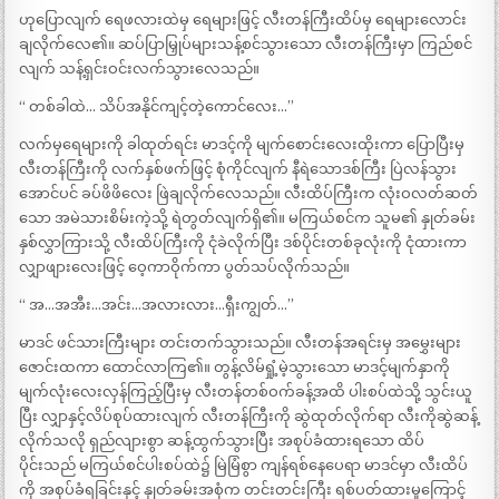
ဟုပြောလျက် ရေဖလားထဲမှ ရေများဖြင့် လီးတန်ကြီးထိပ်မှ ရေများလောင်း
ချလိုက်လေ၏။ ဆပ်ပြာမြှုပ်များသန့်စင်သွားသော လီးတန်ကြီးမှာ ကြည်စင်
လျက် သန့်ရှင်းဝင်းလက်သွားလေသည်။
“ တစ်ခါထဲ… သိပ်အနိုင်ကျင့်တဲ့ကောင်လေး…”
လက်မှရေများကို ခါထုတ်ရင်း မာဒင့်ကို မျက်စောင်းလေးထိုးကာ ပြောပြီးမှ
လီးတန်ကြီးကို လက်နှစ်ဖက်ဖြင့် စုံကိုင်လျက် နီရဲသောဒစ်ကြီး ပြဲလန်သွား
အောင်ပင် ခပ်ဖိဖိလေး ဖြဲချလိုက်လေသည်။ လီးထိပ်ကြီးက လုံးဝလတ်ဆတ်
သော အမဲသားစိမ်းကဲ့သို့ ရဲတွတ်လျက်ရှိ၏။ မကြယ်စင်က သူမ၏ နှုတ်ခမ်း
နှစ်လွှာကြားသို့ လီးထိပ်ကြီးကို ငုံခဲလိုက်ပြီး ဒစ်ပိုင်းတစ်ခုလုံးကို ငုံထားကာ
လျှာဖျားလေးဖြင့် ဝေ့ကာဝိုက်ကာ ပွတ်သပ်လိုက်သည်။
“ အ…အအီး…အင်း…အလားလား…ရှီးကျွတ်…”
မာဒင် ဖင်သားကြီးများ တင်းတက်သွားသည်။ လီးတန်အရင်းမှ အမွှေးများ
ဇောင်းထကာ ထောင်လာကြ၏။ တွန့်လိမ်ရှုံ့မဲ့သွားသော မာဒင့်မျက်နှာကို
မျက်လုံးလေးလှန်ကြည့်ပြီးမှ လီးတန်တစ်ဝက်ခန့်အထိ ပါးစပ်ထဲသို့ သွင်းယူ
ပြီး လျှာနှင့်လိပ်စုပ်ထားလျက် လီးတန်ကြီးကို ဆွဲထုတ်လိုက်ရာ လီးကိုဆွဲဆန့်
လိုက်သလို ရှည်လျားစွာ ဆန့်ထွက်သွားပြီး အစုပ်ခံထားရသော ထိပ်
ပိုင်းသည် မကြယ်စင်ပါးစပ်ထဲ၌ မြဲမြံစွာ ကျန်ရစ်နေပေရာ မာဒင်မှာ လီးထိပ်
ကို အစုပ်ခံရခြင်းနှင့် နှုတ်ခမ်းအစုံက တင်းတင်းကြီး ရစ်ပတ်ထားမှုကြောင့်