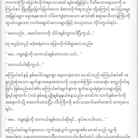
ကာကာကြီး ပြောခံလိုက်ရသောအခါ ချမ်းမြေ့ခြင်း ပီတိသောမနဿကို မ
ကြယ်စင် မြိုးမြိုးမြက်မြက်လေး ခံစားလိုက်ရသည်။ ထို့ကြောင့် ဆပ်ပြာမွှေး
အမြှုပ်များ ဖွေးနေအောင် လိမ်းကျံထားသော မာဒင်၏ ဧရာမလီးတန်ကြီးကို
သွယ်လျသော လက်ချောင်းလေးများဖြင့် တယုတယ ကိုင်တွယ်ရင်း…
“ မမလည်း… မောင်လေးကို သိပ်ချစ်သွားပါပြီကွယ်…”
ဟု မပွင့်တပွင့် မဝံ့မရဲလေး ပြောလိုက်မိရှာလေသည်။
“ မမ…ကျနော့်ကို တကယ်ချစ်တာလား ဟင်…”
“ တကယ်ပါဆိုကွယ်…”
မကြယ်စင်နှင့် နှစ်ပေါင်းများစွာ နေလာခဲ့သော မာဒင်သည် မကြယ်စင်၏ အ
နူးညံ့ဆုံးသော မျက်နှာအနေအထားကို ယခုတစ်ကြိမ် ပထမဆုံး တွေ့လိုက်ရ
ခြင်း ဖြစ်မည်ထင်၏။ မကြယ်စင်မျက်နှာက ရှက်သွေးရဲရဲလေးများဖြင့်
ရှိရင်းစွဲထက် (၁၀) နှစ်ခန့် ပျိုမျစ်နုနယ်နေသည်။ မာဒင်က လက်နှစ်ဖက်ကို
အနောက်သို့ ထောက်ထားပြီး လီးကြီးကို မတ်သထက်မတ်အောင် ကော့ပေး
ရင်း…
“ မမ… ကျနော့်ကို တကယ်ချစ်တယ်ဆိုရင်… စုပ်ပေးပါလား…”
မကြယ်စင်မျက်နှာလေး ကွက်ခနဲပျက်သွားရှာ၏။ မာဒင်သည် သူ့ကို
အပေါစား သဘောထားလေပြီလားဟုလည်း စိတ်ထဲ၌ ညှိုးငယ်သွားမိသည်။