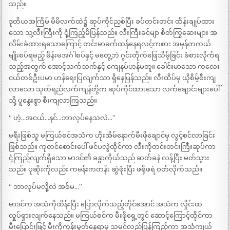
သည်။
ဒုတိယအကြိမ် မိမိလက်ထဲ၌ ဆုပ်ကိုင်ညှစ်ပြီး ခပ်တင်းတင်း ထိန်းချုပ်ထား
သော သူ့လီးကြီးကို ငုံ့ကြည့်မိပြန်သည်။ လီးကြီးခင်မျာ စိတ်ကြွဆေးများ အ
လိမ်းခံထားရသောကြောင့် တင်းမာခက်ထန်နေရလင့်ကစား အမှန်တကယ်
မျိုးစပ်ရမည့် မိန်းမအင်္ဂါစပ်နှင့် မတွေ့ဘဲ ဂွင်းတိုက်ဖြေသိမ့်ခြင်း ခံစားလိုက်ရ
သည့်အတွက် အောင့်သက်သက်နှင့် ကျေနပ်ဟန်မတူ။ ခေါင်းမာသော ကလေး
ငယ်တစ်ဦးပမာ ဟန်ရေးပြလျက်သာ ရှိနေပြန်သည်။ လီးထိပ်မှ ယိုစိမ့်စီးကျ
လာသော သုတ်ရည်လက်ကျန်တို့က ဆုပ်ကိုင်ထားသော လက်ချောင်းများပေါ်
သို့ ပူနွေးစွာ စီးကျလာကြသည်။
“ ဟဲ့…အငယ်…နင်…ဘာလုပ်နေသလဲ…”
မရီးဖြစ်သူ မကြယ်စင်အသံက ဟိုးအိမ်နောက်မီးဖိုချောင်မှ လွင့်စင်လာခြင်း
ဖြစ်သည်။ ကုတင်စောင်းပေါ် ဖင်ပလွဲထိုင်ကာ လီးကိုတင်းတင်းကြီးဆုပ်ကာ
ငုံ့ကြည့်လျက်ရှိသော မာဒင်၏ ခန္ဓာကိုယ်သည် ဆတ်ခနဲ လန့်ပြီး မတ်သွား
သည်။ ပုဆိုးကိုလည်း ကမန်းကတန်း ဆွဲဖုံးပြီး ဖရိုဖရဲ ဝတ်လိုက်သည်။
“ ဘာလုပ်မလို့လဲ အစ်မ…”
မာဒင်က အသံကိုထိန်းပြီး ပြောလိုက်သည့်တိုင်အောင် အသံက လှိုင်းထ
လှုပ်ရှားလျက်နေသည်။ မကြယ်စင်က မီးဖိုရှေ့တွင် ဆောင့်ကြောင့်ထိုင်ကာ
မီးပြောင်းဖြင့် မီးကိုကုန်းမှုတ်နေရာမှ သမင်လည်ပြန်ကြည့်ကာ အသံကျယ်