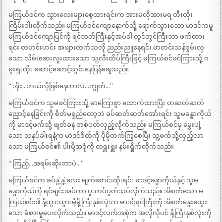
မကြယ်စင်က သွားလေးများစေ့ထားရင်းက အားမလိုအားမရ တီးတိုး
ကြိမ်းဝါးလိုက်သည်။ မကြယ်စင်ကျောနောက်သို့ ရောက်သွားသော မာဒင်ကမူ
မကြယ်စင်ကျောပြင်ကို ရင်ဘတ်ကြီးနှင့်အပ်ခါ တွင်တွင်ကြီးသာ ဖက်ထား
ရင်း တဟင်းဟင်း အဖျားတက်သလို ညည်းညူနေရင်း မာတင်းသန်စွမ်းလှ
သော လိမ်းဆေးလူးထားသော သူ့လီးထိပ်ကြီးဖြင့် မကြယ်စင်ဖင်ကြားသို့ ဂ
မူးရှူးထိုး ဆောင့်ဆောင့်သွင်းနေပြန်ချေသည်။
“ အိုး…ဘယ်လိုဖြစ်နေတာလဲ…ကျွတ်…”
မကြယ်စင်က သူမဖင်ကြားသို့ မာကြောစွာ ထောက်ထားပြီး တဆတ်ဆတ်
ညှောင့်နေခြင်းကို စိတ်မရှည်တော့ဘဲ ခပ်ဆတ်ဆတ်အော်းရင်း သူမခန္ဓာကိုယ်
ကို မာဒင့်ဖက်သို့ ဖျတ်ခနဲ တစ်ပတ်လှည့်လိုက်သည်။ မကြယ်စင်မှ မွှေးပျံ့
သော သနပ်ခါးရနံ့က မာဒင်စိတ်ကို ပိုမိုတက်ကြွစေပြီး သူ့ဖက်သို့လှည့်လာ
သော မကြယ်စင်၏ ပါးမို့အစုံကို တရှူးရှူး နမ်းရှိုက်လိုက်သည်။
“ ကြည့်…အရမ်းဆိုးတာပဲ…”
မကြယ်စင်က ခပ်နွဲ့နွဲ့လေး မျက်စောင်းထိုးရင်း မာဒင့်ခန္ဓာကိုယ်နှင့် သူမ
ခန္ဓာကိုယ်ကို ရင်ချင်းအပ်ကာ ပူးကပ်ပွတ်သပ်လိုက်သည်။ အိစက်သော မ
ကြယ်စင်၏ နို့ထွားထွားမို့မို့ကြီးနှစ်လုံးက မာဒင့်ရင်ကြီးကို အိစက်နွေးထွေး
သော ခံစားမှုပေးလိုက်သည်။ မာဒင့်လက်အစုံက အလိုလိုပင် နို့ကြီးနှစ်လုံးကို