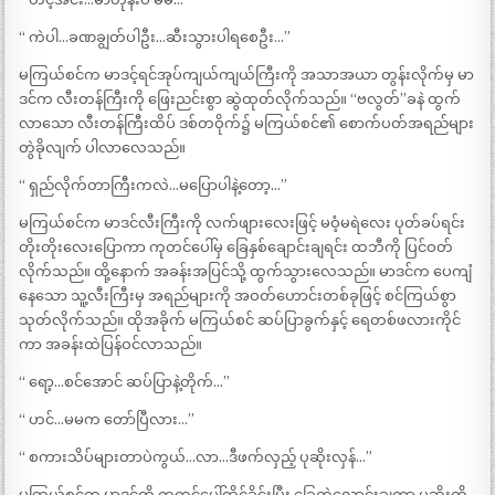
“ ကဲပါ…ခဏချွတ်ပါဦး…ဆီးသွားပါရစေဦး…”
မကြယ်စင်က မာဒင့်ရင်အုပ်ကျယ်ကျယ်ကြီးကို အသာအယာ တွန်းလိုက်မှ မာ
ဒင်က လီးတန်ကြီးကို ဖြေးညင်းစွာ ဆွဲထုတ်လိုက်သည်။ “ဗလွတ်”ခနဲ ထွက်
လာသော လီးတန်ကြီးထိပ် ဒစ်တဝိုက်၌ မကြယ်စင်၏ စောက်ပတ်အရည်များ
တွဲခိုလျက် ပါလာလေသည်။
“ ရှည်လိုက်တာကြီးကလဲ…မပြောပါနဲ့တော့…”
မကြယ်စင်က မာဒင်လီးကြီးကို လက်ဖျားလေးဖြင့် မဝံ့မရဲလေး ပုတ်ခပ်ရင်း
တိုးတိုးလေးပြောကာ ကုတင်ပေါ်မှ ခြေနှစ်ချောင်းချရင်း ထဘီကို ပြင်ဝတ်
လိုက်သည်။ ထို့နောက် အခန်းအပြင်သို့ ထွက်သွားလေသည်။ မာဒင်က ပေကျံ
နေသော သူ့လီးကြီးမှ အရည်များကို အဝတ်ဟောင်းတစ်ခုဖြင့် စင်ကြယ်စွာ
သုတ်လိုက်သည်။ ထိုအခိုက် မကြယ်စင် ဆပ်ပြာခွက်နှင့် ရေတစ်ဖလားကိုင်
ကာ အခန်းထဲပြန်ဝင်လာသည်။
“ ရော့…စင်အောင် ဆပ်ပြာနဲ့တိုက်…”
“ ဟင်…မမက တော်ပြီလား…”
“ စကားသိပ်များတာပဲကွယ်…လာ…ဒီဖက်လှည့် ပုဆိုးလှန်…”
မကြယ်စင်က မာဒင်ကို ကုတင်ပေါ်ထိုင်ခိုင်းပြီး ခြေတွဲလောင်းချကာ ပုဆိုးကို