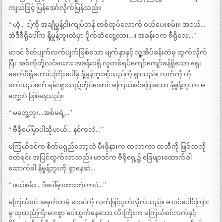
ကျယ်ဖြင့် ပြန်အော်လိုက်ပြန်သည်။
“ ဟဲ့… ငါ့ကို အချိုမှုန့်ငါးကျပ်တန် တစ်ထုပ်လောက် ဝယ်ပေးစမ်း။ အငယ်…
အဲဒီဗီရိုပေါ်က နို့မှုန့်ဘူးထဲမှာ ပိုက်ဆံတွေ့လား…။ အခန်းဝက ဗီရိုလေ…”
မာဒင် စိတ်ပျက်လက်ပျက်ဖြစ်သော မျက်နှာနှင့် သူ့အိပ်ခန်းထဲမှ ထွက်လိုက်
ပြီး အစ်ကိုတို့လင်မယား အခန်းဝရှိ လူတစ်ရပ်ကျော်ကျော်ခန့်ရှိသော ရှေး
ခေတ်ဗီရိုဟောင်းကြီးပေါ်မှ နို့မှုန့်ဘူးဆိုသည်ကို ရှာသည်။ လက်ကို ဟို
ဖက်သည်ဖက် ရမ်းရှာသည့်တိုင်အောင် မကြယ်စင်ပြောသော နို့မှုန့်ဘူးက မ
တွေ့ဘဲ ဖြစ်နေသည်။
“ မတွေ့ဘူး…အစ်မရဲ့…”
“ ဗီရိုပေါ်မှာပါဆိုဟယ်… နင်ကလဲ…”
မကြယ်စင်က စိတ်မရှည်တော့ဘဲ မီးဖိုနားက ထလာကာ ထဘီကို ဖြစ်သလို
ဝတ်ရင်း အပြင်ထွက်လာသည်။ မာဒင်က ဗီရိုရှေ့၌ ခြေဖျားထောက်ခါ
ထောက်ခါ နို့မှုန့်ဘူးကို ရှာနေဆဲ…
“ ဖယ်စမ်း… ဒီပေါ်မှာထားတဲ့ဟာပဲ…”
မကြယ်စင် အမှတ်တမဲ့ မာဒင်ကို လက်ဖြင့်ပုတ်လိုက်သည်။ မာဒင်ပေါင်ကြား
မှ ထုထည်ကြီးမားစွာ ငေါထွက်နေသော လီးကြီးက မကြယ်စင်လက်နှင့်