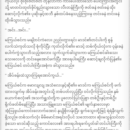
ကိုယ်လုံး ဇိုးဇိုးဇတ်ဇတ် တုန်လာကာ ကားပေးထားသော ပေါင်ကြားအတွင်း
သို့ မာတင်းတုတ်ခိုင်ရှည်လျားသော လီးတန်ကြီးကို ဇတ်ခနဲ ဇတ်ခနဲ ထိုး
ဆောင့်လိုက်၏။ ပုဆိုးနှင့်ထဘီ နှစ်ထပ်ခံနေသည့်ကြားမှ တင်းခနဲ တင်းခနဲ
ထိုးမိသွားသည်။
“ အင်း…အင်း…”
မကြယ်စင်က မချိတင်ကဲလေး ညည်းတွားရင်း မာဒင်၏တင်ပါးကို စွန်
လက်သဲကုတ်သလို စုံကိုင်ပြီး ကုတ်လိုက်၏။ မာဒင့် တစ်ကိုယ်လုံးက ဝုန်းခနဲ
ပေါက်ကွဲသွားဘိသည့်အလား သွက်သွက်ခါသွားကာ မကြယ်စင်ခါးသေး
သေးလေးကို တင်းနေအောင်ဖက်ပြီး အားရပါးရကြီး ဆောင့်ချလိုက်ပြန်၏။
မကြယ်စင် တင်ပါးကြီးအစုံက ခါသွားသည်။
“ အိပ်ခန်းထဲသွားကြရအောင်ကွယ်…”
မကြယ်စင်က မောလျလျ အသံလေးနှင့်ဆို၏။ မာဒင်က မကြယ်စင်ကို ဖက်
ထားလျက်မှ အိပ်ခန်းအတွင်းသို့ တစ်ပတ်လှည့်ပြီး ဝင်လိုက်ကြသည်။ နှစ်
ယောက်စလုံး၏ အသက်ရှူသံတို့က ပူလောင်ပြင်းပြစွာ တစ်ဦးနှင့်တစ်ဦး
ရိုက်ခတ်မိနေကြပြီး အသားဖြူသော မကြယ်စင်၏ မျက်နှာလေးမှာ
အံ့ဩဖွယ်ကောင်းလောက်အောင် နုပျိုစိုလန်းပြီး ရှက်သွေးတို့ဖြင့် ရဲရဲနီလျက်
ရှိသည်။ တစ်သက်လုံး မိမိမောင်အရင်းလိုပင် သဘောထား ဆုံးမသွန်သင်လာ
ခဲ့သော မာဒင်ဆိုသည့် ကောင်လေး၏ အားရပါးရဖက်ပွတ်ခါ တင်ပါးကြီးကို
တဆဆ ဆုပ်နယ်နေခြင်း အရသာမှာ မကြယ်စင်အတွက် တစ်ကြိမ်ဖူးမှ မ