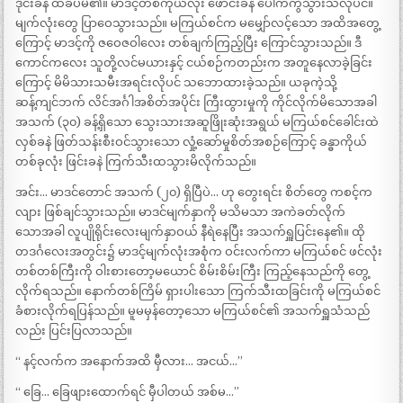
ဒိုင်းခနဲ ထိခပ်မိ၏။ မာဒင့်တစ်ကိုယ်လုံး ဖောင်းခနဲ ပေါက်ကွဲသွားသလိုပင်။
မျက်လုံးတွေ ပြာဝေသွားသည်။ မကြယ်စင်က မမျှော်လင့်သော အထိအတွေ့
ကြောင့် မာဒင့်ကို ဇဝေဇဝါလေး တစ်ချက်ကြည့်ပြီး ကြောင်သွားသည်။ ဒီ
ကောင်ကလေး သူတို့လင်မယားနှင့် ငယ်စဉ်ကတည်းက အတူနေလာခဲ့ခြင်း
ကြောင့် မိမိသားသမီးအရင်းလိုပင် သဘောထားခဲ့သည်။ ယခုကဲ့သို့
ဆန့်ကျင်ဘက် လိင်အင်္ဂါအစိတ်အပိုင်း ကြီးထွားမှုကို ကိုင်လိုက်မိသောအခါ
အသက် (၃၀) ခန့်ရှိသော သွေးသားအဆူဖြိုးဆုံးအရွယ် မကြယ်စင်ခေါင်းထဲ
လှစ်ခနဲ ဖြတ်သန်းစီးဝင်သွားသော လှုံ့ဆော်မှုစိတ်အစဉ်ကြောင့် ခန္ဓာကိုယ်
တစ်ခုလုံး ဖြင်းခနဲ ကြက်သီးထသွားမိလိုက်သည်။
အင်း… မာဒင်တောင် အသက် (၂၀) ရှိပြီပဲ… ဟု တွေးရင်း စိတ်တွေ ကစင့်က
လျား ဖြစ်ချင်သွားသည်။ မာဒင်မျက်နှာကို မသိမသာ အကဲခတ်လိုက်
သောအခါ လူပျိုရိုင်းလေးမျက်နှာဝယ် နီရဲနေပြီး အသက်ရှူပြင်းနေ၏။ ထို
တဒင်္ဂလေးအတွင်း၌ မာဒင့်မျက်လုံးအစုံက ဝင်းလက်ကာ မကြယ်စင် ဖင်လုံး
တစ်တစ်ကြီးကို ဝါးစားတော့မယောင် စိမ်းစိမ်းကြီး ကြည့်နေသည်ကို တွေ့
လိုက်ရသည်။ နောက်တစ်ကြိမ် ရှားပါးသော ကြက်သီးထခြင်းကို မကြယ်စင်
ခံစားလိုက်ရပြန်သည်။ မူမမှန်တော့သော မကြယ်စင်၏ အသက်ရှူသံသည်
လည်း ပြင်းပြလာသည်။
“ နင့်လက်က အနောက်အထိ မှီလား… အငယ်…”
“ ခြေ… ခြေဖျားထောက်ရင် မှီပါတယ် အစ်မ…”