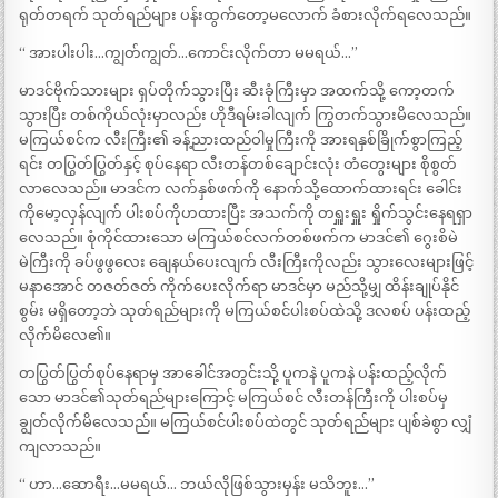
ရုတ်တရက် သုတ်ရည်များ ပန်းထွက်တော့မလောက် ခံစားလိုက်ရလေသည်။
“ အားပါးပါး…ကျွတ်ကျွတ်…ကောင်းလိုက်တာ မမရယ်…”
မာဒင်ဗိုက်သားများ ရှပ်တိုက်သွားပြီး ဆီးခုံကြီးမှာ အထက်သို့ ကော့တက်
သွားပြီး တစ်ကိုယ်လုံးမှာလည်း ဟိုဒီရမ်းခါလျက် ကြွတက်သွားမိလေသည်။
မကြယ်စင်က လီးကြီး၏ ခန့်ညားထည်ဝါမှုကြီးကို အားရနှစ်ခြိုက်စွာကြည့်
ရင်း တပြွတ်ပြွတ်နှင့် စုပ်နေရာ လီးတန်တစ်ချောင်းလုံး တံတွေးများ စိုစွတ်
လာလေသည်။ မာဒင်က လက်နှစ်ဖက်ကို နောက်သို့ထောက်ထားရင်း ခေါင်း
ကိုမော့လှန်လျက် ပါးစပ်ကိုဟထားပြီး အသက်ကို တရှူးရှူး ရှိုက်သွင်းနေရရှာ
လေသည်။ စုံကိုင်ထားသော မကြယ်စင်လက်တစ်ဖက်က မာဒင်၏ ဂွေးစိမဲ
မဲကြီးကို ခပ်ဖွဖွလေး ချေနယ်ပေးလျက် လီးကြီးကိုလည်း သွားလေးများဖြင့်
မနာအောင် တဇတ်ဇတ် ကိုက်ပေးလိုက်ရာ မာဒင်မှာ မည်သို့မျှ ထိန်းချုပ်နိုင်
စွမ်း မရှိတော့ဘဲ သုတ်ရည်များကို မကြယ်စင်ပါးစပ်ထဲသို့ ဒလစပ် ပန်းထည့်
လိုက်မိလေ၏။
တပြွတ်ပြွတ်စုပ်နေရာမှ အာခေါင်အတွင်းသို့ ပူကနဲ ပူကနဲ ပန်းထည့်လိုက်
သော မာဒင်၏သုတ်ရည်များကြောင့် မကြယ်စင် လီးတန်ကြီးကို ပါးစပ်မှ
ချွတ်လိုက်မိလေသည်။ မကြယ်စင်ပါးစပ်ထဲတွင် သုတ်ရည်များ ပျစ်ခဲစွာ လျှံ
ကျလာသည်။
“ ဟာ…ဆောရီး…မမရယ်… ဘယ်လိုဖြစ်သွားမှန်း မသိဘူး…”