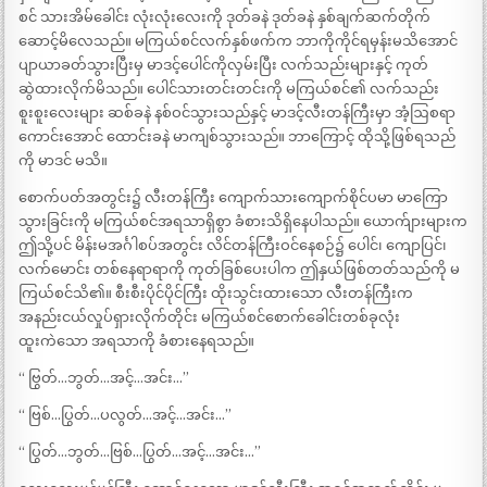
စင် သားအိမ်ခေါင်း လုံးလုံးလေးကို ဒုတ်ခနဲ ဒုတ်ခနဲ နှစ်ချက်ဆက်တိုက်
ဆောင့်မိလေသည်။ မကြယ်စင်လက်နှစ်ဖက်က ဘာကိုကိုင်ရမှန်းမသိအောင်
ပျာယာခတ်သွားပြီးမှ မာဒင့်ပေါင်ကိုလှမ်းပြီး လက်သည်းများနှင့် ကုတ်
ဆွဲထားလိုက်မိသည်။ ပေါင်သားတင်းတင်းကို မကြယ်စင်၏ လက်သည်း
စူးစူးလေးများ ဆစ်ခနဲ နစ်ဝင်သွားသည်နှင့် မာဒင့်လီးတန်ကြီးမှာ အံ့ဩစရာ
ကောင်းအောင် ထောင်းခနဲ မာကျစ်သွားသည်။ ဘာကြောင့် ထိုသို့ဖြစ်ရသည်
ကို မာဒင် မသိ။
စောက်ပတ်အတွင်း၌ လီးတန်ကြီး ကျောက်သားကျောက်စိုင်ပမာ မာကြော
သွားခြင်းကို မကြယ်စင်အရသာရှိစွာ ခံစားသိရှိနေပါသည်။ ယောက်ျားများက
ဤသို့ပင် မိန်းမအင်္ဂါစပ်အတွင်း လိင်တန်ကြီးဝင်နေစဉ်၌ ပေါင်၊ ကျောပြင်၊
လက်မောင်း တစ်နေရာရာကို ကုတ်ခြစ်ပေးပါက ဤနှယ်ဖြစ်တတ်သည်ကို မ
ကြယ်စင်သိ၏။ စီးစီးပိုင်ပိုင်ကြီး ထိုးသွင်းထားသော လီးတန်ကြီးက
အနည်းငယ်လှုပ်ရှားလိုက်တိုင်း မကြယ်စင်စောက်ခေါင်းတစ်ခုလုံး
ထူးကဲသော အရသာကို ခံစားနေရသည်။
“ ဗြွတ်…ဘွတ်…အင့်…အင်း…”
“ ဗြစ်…ပြွတ်…ပလွတ်…အင့်…အင်း…”
“ ပြွတ်…ဘွတ်…ဗြစ်…ပြွတ်…အင့်…အင်း…”