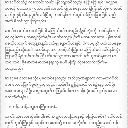
မာဒင်စိတ်ထဲ၌ ကသောင်းကနင်းဖြစ်လျက်ရှိသည်။ ဖြေးဖြေးချင်း လျှောချ
ပေးလိုက်သော မကြယ်စင်၏ လုံးတစ်ပြူအစ်နေသော နို့ကြီးနှစ်လုံးက မာဒင်
မျက်နှာနှင့် အိခနဲ ပွတ်သပ်ပြီးမှ မာဒင်ရင်ဘတ်တွင် ခပ်ပြားပြားဖြစ်သည်
အထိ ဖိကပ်သွားကြသည်။
မာဒင်က ဖက်ထားဆဲဖြစ်ခါ မကြယ်စင်ကလည်း နို့နှစ်လုံးကို မာဒင်ရင်ဘတ်
နှင့် လှိမ့်ကာ ပွတ်ချေလိုက်ရင်း မာဒင့်ကျောပြင်ကို မသိမသာလေး ပြန်ဖက်ခါ
ရစ်သိုင်းလျက် စက္ကန့်အနည်းငယ်မျှ ခန္ဓာကိုယ်ချင်း ဖိကပ်ပူး၍ ပွတ်သပ်နေမိ
ကြသည်။ ထိုအခါ တောင်နေသော မာဒင့်လီးကြီးက မကြယ်စင် ပေါင်နှစ်လုံး
ကြားသို့ ရဲရဲတင်းတင်းကြီး တိုးဝင်သွားကာ စောက်ဖုတ်ဟုထင်ရသော မာ
တင်းတင်း မို့မောက်မောက်နေရာကို ခပ်ဖိဖိကြီး ထိုးထောက်လိုက်မိ
တော့သည်။
မာဒင့်ခေါင်းတစ်ခုလုံး ပူလောင်နေသည်။ အသိဉာဏ်များက ကာမရာဂစိတ်
များ လောင်မြိုက်မှုကြောင့် လွင့်ပါးကုန်၏။ ဤမျှအထိ တစ်ဦးနှင့် တစ်ဦး
အပေးအယူ သိရှိလာမှုအတွက် မကြယ်စင်က မာဒင့်ပခုံးပေါ် မျက်နှာလေး
ဝှက်လိုက်ရင်း။
“ အဟင့်…ဟင့်…သူ့ဟာကြီးကလဲ…”
ဟု တိုးတိုးလေးဆို၏။ ပါးစပ်က ချွဲတဲတဲပြောနေစဉ် မကြယ်စင်၏ ပေါင်တန်
တုတ်တုတ်ကြီးနှစ်ချောင်းက ဘေးသို့ ကားပေးလိုက်လေသည်။ မာဒင်တစ်