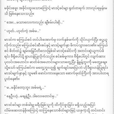
မခိုင်းစဖူး အခိုင်းထူးသောကြောင့် မာဒင့်ခင်မျာ ရုတ်တရက် ဘာလုပ်ရမှန်းမ
သိ ဖြစ်နေသေးသည်။
“ အေး….မသာလေးကလည်း ချီစမ်းပါဆို…”
“ ဟုတ်…ဟုတ်ကဲ့ အစ်မ…”
မာဒင်က မကြယ်စင် တင်ပါးအောက်မှ လက်နှစ်ဖက်ကို သိုင်းယှက်ပြီး ပွေ့ယူ
လိုက်သည်။ မကြယ်စင်ဆီးစပ်နှင့် မာဒင့်မျက်နှာ ဖိကပ်သွားလေ၏။ မကြယ်
စင် စိတ်ထဲ၌ ချမ်းမြေ့ပီတိလေးဖြစ်ခါ မာဒင့်ခေါင်းကို အတင်းဆွဲယူကပ်ဖိ
ရင်း ဗီရိုပေါ်သို့ ရှာဟန်ပြုလိုက်သည်။ စင်စစ်မူကား ဗီရိုပေါ်တွင် လျက်ဆား
ပုလင်းအဟောင်း၊ ဓာတ်ခဲအဟောင်းများသာတွေ့ပြီး နို့မှုန့်ဘူးကို မတွေ့ချေ။
သို့သော် မကြယ်စင်က မတွေ့ဘူးဟူ၍ ချက်ချင်းမပြောဘဲ ဟိုဒီရှာဟန်ပြုရင်း
မာဒင်မျက်နှာနှင့် သူမ၏ ဖောင်းကားနေသော စောက်ဖုတ်ကြီးကို အားပါးတရ
ပွတ်နေ၏။
“ မ…မနိုင်တော့ဘူး အစ်မရဲ့…”
“ နေဦးဟဲ့…မချနဲ့ဦး..ဒါလေးတောင်မှ…”
မာဒင်ခင်မျာ တစ်ခါမျှ မရီးဖြစ်သူကို ထိကိုင်ဖူးခြင်း မရှိသည့်အပြင်
လိမ်းဆေးတန်ခိုးကြောင့် ထကြွနေသောစိတ်များဖြင့် ယခုကဲ့သို့ တင်းတင်း