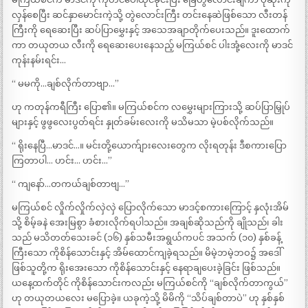
လှန်စေပြီး ဆင်နှာမောင်းကဲ့သို့ တွဲလောင်းကြီး တင်းနေဆဲဖြစ်သော လီးတန်
ကြီးကို ရေဆေးပြီး ဆပ်ပြာမွှေးနှင့် အသေအချာတိုက်ပေးသည်။ ဒူးထောက်
ကာ တယုတယ လီးကို ရေဆေးပေးနေသည့် မကြယ်စင် ပါးအုံ့လေးကို မာဒင်
ကုန်းနမ်းရင်း…
“ မမကို…ချစ်လိုက်တာဗျာ…”
ဟု ကတုန်ကရီကြီး ပြော၏။ မကြယ်စင်က လမွှေးများကြားသို့ ဆပ်ပြာမြှုပ်
များနှင့် ဖွဖွလေးပွတ်ရင်း နှုတ်ခမ်းလေးကို မသိမသာ မဲ့ပစ်လိုက်သည်။
“ ရိုးနေပြီ…မာဒင်…။ မင်းတို့ယောက်ျားလေးတွေက လိုးရတုန်း ဒီစကားပြော
ကြတာပါ… ဟင်း… ဟင်း…”
“ ကျနော်…တကယ်ချစ်တာဗျ…”
မကြယ်စင် လှိုက်လှိုက်လှဲလှဲ ပြောလိုက်သော မာဒင့်စကားကြောင့် နှလုံးအိမ်
သို့ စိမ့်ခနဲ အေးမြစွာ ခံစားလိုက်ရပါသည်။ အချစ်ဆိုသည်ကို ချိုသည်၊ ခါး
သည် မသိတတ်သေးခင် (၁၆) နှစ်သမီးအရွယ်ကပင် အသက် (၁၀) နှစ်ခန့်
ကြီးသော ကိုစိန်သောင်းနှင့် အိမ်ထောင်ကျခဲ့ရသည်။ မိမဲ့ဘမဲ့ဘဝ၌ အဒေါ်
ဖြစ်သူတို့က ရိုးအေးသော ကိုစိန်သောင်းနှင့် နေရာချပေးခဲ့ခြင်း ဖြစ်သည်။
ယနေ့ထက်တိုင် ကိုစိန်သောင်းကလည်း မကြယ်စင်ကို “ချစ်လိုက်တာကွယ်”
ဟု တယုတယလေး မပြောခဲ့။ ယခုကဲ့သို့ မိမိကို “သိပ်ချစ်တာပဲ” ဟု နှစ်နှစ်