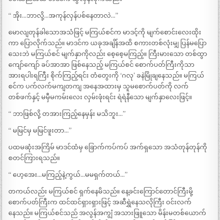
“ အိုး…ဘာလို့…အကုန်လှန်ပစ်နေတာလဲ…”
မောလျတုန်ခါသောအသံဖြင့် မကြယ်စင်က မာဒင့်ကို မျက်စောင်းလေးထိုး
ကာ ပြောလိုက်သည်။ မာဒင်က ယခုအချိန်အထိ စကားတစ်လုံးမျှ ပြန်မပြော
သေးဘဲ မကြယ်စင် မျက်နှာကိုလည်း စေ့စေ့မကြည့်။ ကြီးမားသော တစ်ထွာ
ကျော်ကျော် ခပ်အာအာ ဖြစ်နေသည့် မကြယ်စင် စောက်ပတ်ကြီးကိုသာ
အားရပါးရကြီး စိုက်ကြည့်ရင်း တံတွေးကို ‘ဂလု’ ခနဲမြိုချနေသည်။ မကြယ်
စင်က ပက်လက်မကျတကျ အနေအထားမှ သူမစောက်ပတ်ကို လက်
တစ်ဖက်နှင့် မမှီမကမ်းလေး လှမ်းဖုံးရင်း ရဲရဲနီသော မျက်နှာလေးဖြင့်။
“ ဘာဖြစ်လို့ တအားကြည့်နေမှန်း မသိဘူး…”
“ မမြင်မှ မမြင်ဖူးတာ…”
ပထမဆုံးအကြိမ် မာဒင်ထံမှ ခြောက်ကပ်ကပ် အက်ရှသော အသံတုန်တုန်ကို
စတင်ကြားရသည်။
“ ဟေ့အေး…မကြည့်နဲ့ကွယ်…မမရှက်တယ်…”
တကယ်လည်း မကြယ်စင် ရှက်နေမိသည်။ နေ့ခင်းကြောင်တောင်ကြီးမို့
စောက်ပတ်ကြီးက ထင်ထင်ရှားရှားဖြင့် အဆီရွှဲနေသလိုကြီး ဝင်းလက်
နေသည်။ မကြယ်စင်သည် အလွန်အကျွံ အသားဖြူသော မိန်းမတစ်ယောက်