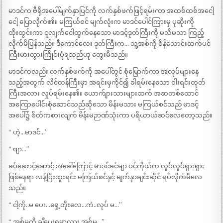
မာဒင်က ဗီရိုအပေါ်မျက်နှာပြင်ကို လက်နှစ်ဖက်ဖြင့်ရမ်းကာ အထစ်ထစ်အငေါ့
ငေါ့ ပြောလိုက်၏။ မကြယ်စင် မျက်လုံးက မာဒင်ပေါင်ကြားမှ ပုဆိုးကို
ထိုးထွင်းကာ ငူလျက်ငေါထွက်နေသော မာဒင့်ဒုတ်ကြီးကို မသိမသာ ကြည့်
လိုက်မိပြန်သည်။ ဒီကောင်လေး ဒုတ်ကြီးက… သူ့အစ်ကို စိန်သောင်းထက်ပင်
ကြီးမားထွားကြိုင်းပုံရသည်ဟု တွေးမိသည်။
မာဒင်ကလည်း လက်နှစ်ဖက်ကို အပေါ်တွင် စုံမြှောက်ကာ အလုပ်များနေ
သည့်အတွက် လိင်တန်ကြီးမှာ အရင်းမှကိုင်၍ ခါရမ်းနေသော ဝါးရင်းတုတ်
ကြီးအလား လှုပ်ရမ်းနေ၏။ ယောက်ျားသားများထက် အဆတစ်ထောင်
အကြောပေါင်းစုံဆောင်သည်ဆိုသော မိန်းမသား မကြယ်စင်သည် မာဒင့်
အပေါ်၌ စိတ်ကစားလျက် မိန်းမဉာဏ်သုံးကာ ပရိယာယ်ဆင်လေတော့သည်။
“ ဟဲ့…မာဒင်…”
“ ဗျာ…”
ခပ်ဆောင့်ဆောင့် အခေါ်ကြောင့် မာဒင်ခင်မျာ ပင်ကိုယ်က လှုပ်လှုပ်ရှားရှား
ဖြစ်နေရာ လန့်ပြီးထူးရင်း မကြယ်စင်နှင့် မျက်နှာချင်းဆိုင် ရပ်လိုက်မိလေ
သည်။
“ ငါ့ကို..မ ပေး…ရှေ့တိုးလေ…ကဲ..လုပ် မ…”
“ အစ်မကို ချီပေးရမှာလား အစ်မ…”