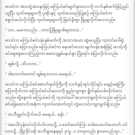
မာဒင်က အားတုံ့အားနာဖြင့် မကြယ်စင်မျက်နှာလေးကို လက်နှစ်ဖက်ဖြင့်ညှပ်
ယူပြီး သုတ်ရေများကို ပုဆိုးနှင့် သုတ်ပေးမည်ပြုစဉ် မကြယ်စင်က
ရှောင်ဖယ်လိုက်ပြီး သုတ်ရေများကို မြတ်နိုးစွာ မြိုချလိုက်လေသည်။
“ ဟာ…မမကလည်း… ဘာလို့မြိုချပစ်ရတာလဲ…”
မာဒင်က မကြယ်စင်ပခုံးနှစ်ဖက်ကို အသာအယာ ဆွဲမယူပြီး ကုတင်ပေါ်ဆွဲ
တင်ရင်း ပြောသည်။ မကြယ်စင်က မှေးစင်းသော မျက်ဝန်းအစုံဖြင့် မာဒင့်ကို
ခပ်စွေစွေလေးကြည့်ကာ မောလျနွမ်းနယ်စွာ ပြုံးရင်း ပြောလိုက်သည်။
“ ချစ်လို့…သိပလား…”
“ ဒါလောက်တောင် ချစ်ရသလား မမရယ်…”
မာဒင်က မကြယ်စင်စောက်ဖုတ်ကြီးကို လက်နှင့်အုပ်ကိုင်ရင်း မချင့်မရဲကြီး
ပြောလိုက်ကာ မကြယ်စင်ပါးလေးကို ရှည်လျားစွာ ရှိုက်နမ်းပစ်လိုက်လေ
သည်။ ထို့နောက် မကြယ်စင်ကို ကုတင်ပေါ် အသာလှဲချလိုက်သည်။ မကြယ်
စင်ခြေထောက်အစုံက ကုတင်အောက်တွင် တွဲလောင်းကျလျက်ရှိသည်။
“ ထဘီချွတ်လိုက်မယ် မမရယ်.. နော်…”
“ အပေါ်လှန်တင်လိုက်ပါလားလို့…။ တော်တော်ကြာ တစ်ယောက်ယောက် ဝင်
လာလို့… ဗြုံးဒိုင်းဆို ထဘီရှာနေရရင် ဒုက္ခ…။ ဘာမှလည်း နားမလည်ဘူး…”