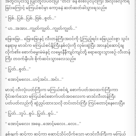
အတွင်းပိုင်းသို့ ပြိုင်တူလိပ်ဝင်ပြီး “တင်း”ခနဲ စီးစီးပိုင်ပိုင်ကြီး အလိုးခံလိုက်ရ
ခြင်းကြောင့် မကြယ်စင်မှာ ကော့ခနဲ ဆတ်ဆတ်ခါသွားရသည်။
“ ဗြစ်…ပြစ်…ပြစ်…ဗြစ်…စွတ်…”
“ ဟ…အအား…ကျွတ်ကျွတ်…ကျွတ်ကျွတ်…”
ဖြေးဖြေး… ဖြေးဖြေးနှင့် လီးတန်ကြီးအဝင်ကို ငုံ့ကြည့်ရင်း ဖြေးညင်းစွာ သွင်း
နေရာမှ မာဒင်က မကြယ်စင်နို့ကြီးနှစ်လုံးကို လှမ်းဆွဲပြီး အားနှင့်ဆောင့်ချ
လိုက်၏။ စောက်မွှေးမဲမဲနှင့် လမွှေးနီနီကျင်ကျင်တို့ ရောထွေးသွားစဉ် လီးတန်
ကြီး တဝက်နီးပါး စိုက်ဆင်းသွားလေသည်။
“ ပြွတ်…စွတ်…”
“ အောင့်မလေး…ဟင့်အင်း…အင်း…”
မာဒင့် လီးလုံးပတ်ကြီးက မကြယ်စင်ရဲ့ စောက်ပတ်အဝထက်ကြီးကာ
ဝိုင်းစက်သော မကြယ်စင်စောက်ပတ်အဝလေးက မာဒင်လီးတန်ကြီး
ပတ်ပတ်လည်ကို ဆွဲညှပ်ထားသလို တင်းတင်းကြီး ကြပ်တောင့်နေလေပြီ။
“ ပြွတ်…ဘွပ်…စွပ်…ပြွတ်…စွပ်…”
“ အောင့်မလေး အမေ့…အောင့်မလေး…လေး…”
နှစ်ချက် ဆင့်ကာ ဆင့်ကာ ဆောင့်သိပ်လိုက်သော မာဒင်လီးကြီးက မကြယ်