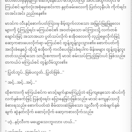
လေးလေးမှန်မှန်ကြီး ဆောင့်နေသော မာဒင့်လီးကြီး အဝင်အထွက်တိုင်း မ
ကြယ်စင် မျက်လုံးအစုံမှေးစင်းကာ နှုတ်ခမ်းလေးကို ပြတ်လုနီးပါး ကိုက်ရင်း
တအင်းအင်း ညည်းနေ၏။
မာဒင်က လီးနှင့်စောက်ပတ်ကြားမှ စိမ့်ထွက်လာသော အမြှုပ်ဖြူဖြူလေး
များကို ငုံ့ကြည့်ရင်း မကြယ်စင်၏ အဝတ်မဲ့သော ဖင်ကြားသို့ လက်တစ်
ချောင်းဖြင့် အသာအယာ ပွတ်သပ်လိုက် စအိုဝလေးကို လှည့်မွှေလိုက်ဖြင့်
ဆော့ကစားပေးလိုက်ရာ မကြယ်စင် ထွန့်ထွန့်လူးသွား၏။ စောက်ပတ်ကို
အလိုးခံနေစဉ် ထိုသို့ စအိုဝကို ကလိပေးခြင်းခံရပါက မိန်းမများ ထွန့်ထွန့်လူး
တတ်သည်ဆိုသော သာဦးစကားကို မာဒင် စမ်းသပ်ကြည့်ခြင်းပင် ဖြစ်သည်။
တကယ်ပဲ မကြယ်စင် တွန့်လိမ်သွား၏။
“ ပြွတ်ဘွပ်…ဗြစ်ပလွတ်…ပြွတ်ဗြစ်…”
“ အင့်…အင့်…အင့်…”
ထိုစကားကို မကြယ်စင်က မာဒင့်မျက်နှာမကြည့်ဘဲ ပြေကျနေသော ဆံပင်ကို
လက်နှစ်ဖက်ဖြင့် ပြန်ထုံးရင်း ပြောနေခြင်းဖြစ်သည်။ မာဒင် ကျေနပ်သလို
ခံစားရသည်။ စောက်ပတ်ထဲ စိမ်ထားဆဲဖြစ်သော သူ့လီးကို တစ်ချက်နှစ်
ချက် ဆွဲနုတ်လိုက် ဆောင့်လိုက် ဆော့ကစားလိုက်သည်။
“ ဟဲ့…နင့်လီးက မပျော့သေးဘူးလား ဟယ်…”
“ ဟင့်အင်း…မာတုန်းပဲ မမ…”