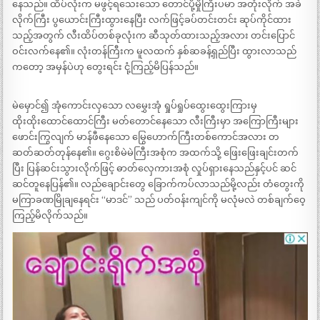
နေသည်။ ထိပ်လုံးက မဖွင့်ရသေးသော တောင်ပို့မှိုကြီးပမာ အတုံးလိုက် အခဲ
လိုက်ကြီး ပွယောင်းကြီးထွားနေပြီး လက်ဖြင့်ခပ်တင်းတင်း ဆုပ်ကိုင်ထား
သည့်အတွက် လီးထိပ်တစ်ခုလုံးက ဆီသုတ်ထားသည့်အလား တင်းပြောင်
ဝင်းလက်နေ၏။ လုံးတန်ကြီးက မူလထက် နှစ်ဆခန့်ရှည်ပြီး ထွားလာသည်
ကတော့ အမှန်ပဲဟု တွေးရင်း ငုံ့ကြည့်မိပြန်သည်။
မဲမှောင်၍ အုံကောင်းလှသော လမွှေးအုံ ရှုပ်ရှုပ်ထွေးထွေးကြားမှ
ထိုးထိုးထောင်ထောင်ကြီး မတ်တောင်နေသော လီးကြီးမှာ အကြောကြီးများ
ဖောင်းကြွလျက် မာန်ဖီနေသော မြွေဟောက်ကြီးတစ်ကောင်အလား တ
ဆတ်ဆတ်တုန်နေ၏။ ဂွေးစိမဲမဲကြီးအစုံက အထက်သို့ ဖြေးဖြေးချင်းတက်
ပြီး ပြန်ဆင်းသွားလိုက်ဖြင့် ဓာတ်လှေကားအစုံ လှုပ်ရှားနေသည်နှင့်ပင် ဆင်
ဆင်တူနေပြန်၏။ လည်ချောင်းတွေ ခြောက်ကပ်လာသည်မို့လည်း တံတွေးကို
မကြာခဏမြိုချနေရင်း “မာဒင်” သည် ပတ်ဝန်းကျင်ကို မလုံမလဲ တစ်ချက်ဝေ့
ကြည့်မိလိုက်သည်။