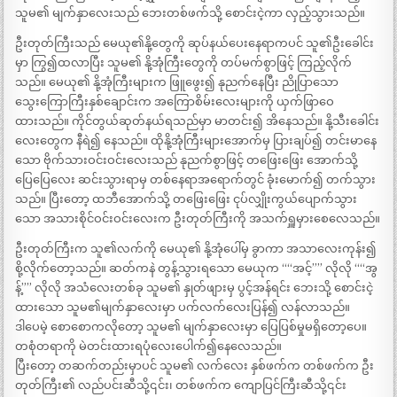
သူမ၏ မျက်နှာလေးသည် ဘေးတစ်ဖက်သို့ စောင်းငဲ့ကာ လှည့်သွားသည်။
ဦးတုတ်ကြီးသည် မေယု၏နို့တွေကို ဆုပ်နယ်ပေးနေရာကပင် သူ၏ဦးခေါင်း
မှာ ကြွ၍ထလာပြီး သူမ၏ နို့အုံကြီးတွေကို တပ်မက်စွာဖြင့် ကြည့်လိုက်
သည်။ မေယု၏ နို့အုံကြီးများက ဖြူဖွေး၍ နုညက်နေပြီး ညိုပြာသော
သွေးကြောကြီးနှစ်ချောင်းက အကြောစိမ်းလေးများကို ယှက်ဖြာဝေ
ထားသည်။ ကိုင်တွယ်ဆုတ်နယ်ရသည်မှာ မာတင်း၍ အိနေသည်။ နို့သီးခေါင်း
လေးတွေက နီရဲ၍ နေသည်။ ထိုနို့အုံကြီးများအောက်မှ ပြားချပ်၍ တင်းမာနေ
သော ဗိုက်သားဝင်းဝင်းလေးသည် နုညက်စွာဖြင့် တဖြေးဖြေး အောက်သို့
ပြေပြေလေး ဆင်းသွားရာမှ တစ်နေရာအရောက်တွင် ခုံးမောက်၍ တက်သွား
သည်။ ပြီးတော့ ထဘီအောက်သို့ တဖြေးဖြေး ငုပ်လျှိုးကွယ်ပျောက်သွား
သော အသားစိုင်ဝင်းဝင်းလေးက ဦးတုတ်ကြီးကို အသက်ရှူမှားစေလေသည်။
ဦးတုတ်ကြီးက သူ၏လက်ကို မေယု၏ နို့အုံပေါ်မှ ခွာကာ အသာလေးကုန်း၍
စို့လိုက်တော့သည်။ ဆတ်ကနဲ တွန့်သွားရသော မေယုက ““အင့်”” လိုလို ““အွ
န့်”” လိုလို အသံလေးတစ်ခု သူမ၏ နှုတ်ဖျားမှ ပွင့်အန်ရင်း ဘေးသို့ စောင်းငဲ့
ထားသော သူမ၏မျက်နှာလေးမှာ ပက်လက်လေးပြန်၍ လန်လာသည်။
ဒါပေမဲ့ စောစောကလိုတော့ သူမ၏ မျက်နှာလေးမှာ ပြေပြစ်မှုမရှိတော့ပေ။
တစုံတရာကို မဲတင်းထားရပုံလေးပေါက်၍နေလေသည်။
ပြီးတော့ တဆက်တည်းမှာပင် သူမ၏ လက်လေး နှစ်ဖက်က တစ်ဖက်က ဦး
တုတ်ကြီး၏ လည်ပင်းဆီသို့၎င်း၊ တစ်ဖက်က ကျောပြင်ကြီးဆီသို့၎င်း