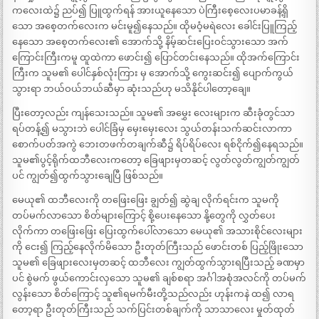
ကလေးထဲ၌ ညပ်၍ ပြူထွက်ရန် အားယူနေသော ပဲကြီးစေ့လေးပမာခန့်ရှိ
သော အစေ့တက်လေးက မင်းမူ၍နေသည်။ ထိုမဝံ့မရဲလေး ခေါင်းပြူကြည့်
နေသော အစေ့တက်လေး၏ အောက်သို့ နိမ့်ဆင်းပြေးဝင်သွားသော အက်
ကြောင်းကြီးကမူ ထူထဲကာ ဖောင်း၍ ပြောင်တင်းနေသည်။ ထိုအက်ကြောင်း
ကြီးက သူမ၏ ပေါင်နှစ်လုံးကြား မှ အောက်သို့ ကွေးဆင်း၍ ပျောက်ကွယ်
သွားရာ ဘယ်ဝယ်ဘယ်ဆီမှာ ဆုံးသည်ဟု မသိနိုင်ပါတော့ချေ။
ပြီးတော့လည်း ကျန်သေးသည်။ သူမ၏ အမွှေး လေးများက ဆီးခုံတွင်သာ
ရပ်တန့်၍ မသွားဘဲ ပေါင်ခြံမှ မှေးမှေးလေး သွယ်တန်းသက်ဆင်းလာကာ
စောက်ပတ်အကွဲ ဘေးတဖက်တချက်ဆီ၌ ရိပ်ရိပ်လေး ရစ်ငိုက်၍နေရသည်။
သူမ၏ပွင့်ရိုက်ထဘီလေးကတော့ ခြေဖျားမှတဆင့် လွတ်လွတ်ကျွတ်ကျွတ်
ပင် ကျွတ်၍ထွက်သွားချေပြီ ဖြစ်သည်။
မေယု၏ ထဘီလေးကို တဖြေးဖြေး ချွတ်၍ ဆွဲချ လိုက်ရင်းက သူမကို
တပ်မက်လာသော စိတ်များကြောင့် စို့ပေးနေသော နို့တွေကို လွှတ်ပေး
လိုက်ကာ တဖြေးဖြေး ပြေးထွက်ပေါ်လာသော မေယု၏ အသားစိုင်လေးများ
ကို ငေး၍ ကြည့်နေလိုက်မိသော ဦးတုတ်ကြီးသည် ဖောင်းတစ် ပြည့်ဖြိုးသော
သူမ၏ ခြေဖျားလေးမှတဆင့် ထဘီလေး ကျွတ်ထွက်သွားရပြီးသည့် ခဏမှာ
ပင် စွဲမက် ဖွယ်ကောင်းလှသော သူမ၏ ချစ်စရာ အင်္ဂါအစုံအလင်ကို တပ်မက်
လွန်းသော စိတ်ကြောင့် သူ၏ရမက်မီးတို့သည်လည်း ဟုန်းကနဲ ထ၍ လာရ
တော့ရာ ဦးတုတ်ကြီးသည် သက်ပြင်းတစ်ချက်ကို သာသာလေး မှုတ်ထုတ်