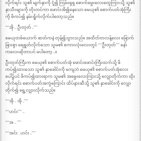
လိုက်ရင်း သူ၏ မျက်နှာကို ငုံ့၍ ကြမ်းရှရှ စောက်မွှေးလေးတွေကြားသို့ သူ၏
နှာသီးဖျားကို တိုးတင်ကာ ဖောင်းအိ၍နေသော မေယု၏ စောက်ပတ်အုံကြီး
ကို ဖိကပ်၍ နမ်းရှိုက်လိုက်ပါတော့သည်။
““အို .. ဦးတုတ် ..””
မေယုတစ်ယောက် ဆတ်ကနဲ တုန်၍သွားသည်။ အထိတ်တလန့်လေး ခြောက်
ခြားစွာ ရေရွတ်လိုက်သော သူမ၏ စကားလုံးလေးတွင် ““ဦးတုတ်”” နော်
ကလေးဆိုတာပင် မပါတော့ ..။
ဦးတုတ်ကြီးက မေယု၏ စောက်ပတ်အုံ ဖောင်းဖောင်းကြီးထက်သို့ ဖိ
ကပ်၍ထားသော သူ၏ နှာခေါင်းကို မကျဘဲ မေယု၏ စောက်ပတ်အုံလေး
ပေါ်၌ပင် ဖိကပ်၍ထားရာက သူမ၏ အမွှေးလေးကြားသို့ လျှောတိုက်ကာ ထိုး
လိုက်ရင်း စောက်ပတ်အကွဲကြောင်း ထိပ်နားဆီသို့ သူ၏ နှာခေါင်းကို လျှော
တိုက်၍ ရွေ့လျှားလိုက်သည်။
““အို .. အို ..”“
““ဟင်း”” ..
““အ .. ””
““အင်း . ဟင်း ..””