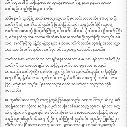
လိုက်တဲ့အခါ မိုးသံကြားထဲမှာ သူတို့နှစ်ယောက်ရဲ့ နှလုံးခုန်သံတွေဟာ
တစ်စည်းတည်းဖြစ်သွားသလို။
အဲဒီနောက် သူတို့ရဲ့ အထိအတွေ့တွေဟာ ပိုမိုရဲတင်းလာတယ်။ မေယုက ဦး
တုတ်ကြီးရဲ့ အင်္ကျီလည်ပြတ်ကို ဖြည်းဖြည်းချင်း ဆွဲဖွင့်လိုက်ပြီး သူမရဲ့
လက်ဖဝါးလေးကို ဦးတုတ်ကြီးရဲ့ ရင်ဘတ်ပေါ် တင်လိုက်တယ်။ ဦးတုတ်ကြီး
ရဲ့ ရင်ခုန်သံကို သူမလက်ဖဝါးထဲမှာ ခံစားရတယ်။ ဦးတုတ်ကြီးကလည်း မေ
ယုရဲ့ အင်္ကျီစိုစိုကို ဖြည်းဖြည်းချင်း ချွတ်ပေးလိုက်တယ်။ သူမရဲ့ အသားလွှာ
လေးဟာ မီးခွက်ရောင်အောက်မှာ ခပ်ဖျော့ဖျော့ ထင်ဟပ်နေတယ်။
လက်တစ်ဆုပ်စာထက်ပင် သာချင်နေသေးသော မေယု၏ ရင်သားအစုံကို ဦး
တုတ်ကြီးက တစ်လုံးချင်း လက်ဖြင့်အုပ်ကိုင်ကာ ဖွဖွလေး ဆုပ်နယ်
ပေးသည်။ တစ်လုံးပြီး တစ်လုံးရွေ့ပြောင်းကာ ဆုပ်နယ်နေရင်းက နို့အုံကြီး
တွေ ထိပ်မှ နို့သီးလေးတွေကို စမ်းကာ နို့သီးထိပ်လေးတွေကို လက်မ လေး
ဖြင့် ပွတ်၍ပေးသည်။ ပြီးတော့လည်း လက်ဖဝါးထဲတွင် ထည့်ကာ လှိမ့်
ပေးသည်။
မေယု၏ခါးလေးသည် တတွန့်တွန့် ဖြစ်နေရသည်။ ခဏအကြာမှာပင် သူမ၏
အာရုံတွေအားလုံးက ဆုပ်နယ်ပွတ်သပ်ခြင်းခံနေရသည့် သူမ၏ ရင်သားတွေ
ဆီ စုပြုံရောက်ရှိသွားရင်း မချိတင်ကဲဖြစ်ကာ ခံစားလာရတာကြောင့် မေယု
သည် သူမ၏နှုတ်ခမ်းတွေကို ဦးတုတ်ကြီး၏ နှုတ်ခမ်းတွေဆီမှ ဖြုတ်၍ခွာ
လိုက်သည်။ ပြီးတော့ ကော့ရွှမ်းသော မျက်တောင်များ စင်း၍ကျနေသည့်