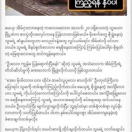
မေယု: အိမ်ငှားလာနေတဲ့ ကလေးမလေး။ အသက် ၂၀ ပဲရှိသေးတဲ့ သူမဟာ
မြို့ထဲက စားပွဲထိုးအလုပ်ကနေ ပြန်လာတာဖြစ်မယ်။ မိုးစက်တွေ စိုရွှဲနေတဲ့
သူမရဲ့ ဆံနွယ်တွေဟာ လေညင်းနဲ့အတူ လှုပ်ယမ်းရင်း အိမ်ထဲကို ဝင်လာ
တယ်။ သူမရဲ့ ဖိနပ်စွတ်လေးက ရေစိုနေတာကြောင့် ကြမ်းပြင်ပေါ်မှာ စိုစွတ်
တဲ့ ခြေရာလေးတွေ ထင်ကျန်နေတယ်။
“ဦးလေး၊ ကျွန်မ ပြန်ရောက်ပြီနော်” ဆိုတဲ့ သူမရဲ့ အသံလေးက အိမ်ကြီးရဲ့
တိတ်ဆိတ်မှုကို ခဏလောက် ဖြိုခွဲလိုက်သလို ဖြစ်သွားတယ်။
“အေး၊ မိုးမိလား။ လာ၊ ထိုင်။ ထမင်းပူပူလေး စားလိုက်” ဦးတုတ်ကြီးက
ပြောရင်း သူမကို တစ်ချက်ကြည့်လိုက်တယ်။ မေယုရဲ့ စိုရွှဲနေတဲ့ အင်္ကျီလေး
ဟာ သူမရဲ့ ကိုယ်လုံးကောက်ကြောင်းကို ပေါ်လွင်စေတယ်။ အင်္ကျီအဖြူလေး
က ရေစိုနေတာကြောင့် သူမရဲ့ အသားအရောင်ကို ခပ်ရေးရေး ထင်ဟပ်နေ
တယ်။ ဦးတုတ်ကြီး မျက်လွှာချလိုက်ပြီး သူ့ရင်ထဲမှာ တစ်စုံတစ်ရာ လှုပ်နိုး
လာတာကို သတိပြုမိတယ်။ ဒါဟာ နှစ်ပေါင်းများစွာ အိပ်မောကျနေခဲ့တဲ့
ခံစားချက်တစ်ခုလို။
မေယုက ပြုံးလိုက်ရင်း ထမင်းစားဖို့ ထိုင်ချလိုက်တယ်။ သူမရဲ့ လက်ချောင်း