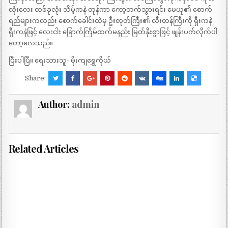
လုံးလေး တစ်ခုလုံး သိမ့်ကနဲ တုန်ကာ ကော့တက်သွားရင်း မေယု၏ စောက်
ရည်များကလည်း စောက်ခေါင်းထဲမှ ဦးတုတ်ကြီး၏ လီးတန်ကြီးကို ရှီးကနဲ
ရှီးကနဲဖြင့် လေးငါး ခြောက်ကြိမ်ထက်မနည်း မြတ်နိုးစွာဖြင့် ဖျန်းပက်လိုက်ပါ
တော့လေသည်။
ပြီးပါပြီ။ ရေးသားသူ- မိုးကျရွှေကိုယ်
Share:
Author:
admin
Related Articles