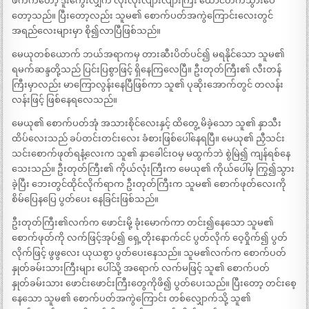
ဖက်ကတော့ ဒူးကွေးလျှက် လုံးလုံးလျားလျားကြီး ထောင်တက်သွားပေ
တော့သည်။ ပြီးတော့လည်း သူမ၏ စောက်ပတ်အကွဲကြောင်းလေးတွင်
အရည်လေးများမှာ စို၍လာပြီဖြစ်သည်။
မေယုတစ်ယောက် ဘယ်အရာကမှ တားဆီးပိတ်ပင်၍ မရနိုင်သော သူမ၏
ရမက်ဆန္ဒတို့သည် ပြင်းပြစွာဖြင့် ရှိနေကြလေပြီ။ ဦးတုတ်ကြီး၏ လီးတန်
ကြီးမှာလည်း မာကြောလွန်းနေပြီဖြစ်ကာ သူ၏ ပုဆိုးအောက်တွင် တလန်း
လန်းဖြင့် ဖြစ်နေရလေသည်။
မေယု၏ စောက်ပတ်အုံ အသားစိုင်လေးနှင့် ထိတွေ့ မိခဲ့သော သူ၏ နှာသီး
ထိပ်လေးသည် ခပ်တင်းတင်းလေး ခံစားဖြစ်ပေါ်နေရပြီ။ မေယု၏ ညှီသင်း
သင်းစောက်ဖုတ်ရနံ့လေးက သူ၏ နှာခေါင်းဝမှ မထွက်ဘဲ စွဲမြဲ၍ ကျန်ရစ်နေ
သေးသည်။ ဦးတုတ်ကြီး၏ ကိုယ်လုံးကြီးက မေယု၏ ကိုယ်ပေါ်မှ ကြွ၍သွား
ခဲ့ပြီး ဘေးတွင်ထိုင်လိုက်ရာက ဦးတုတ်ကြီးက သူမ၏ စောက်ဖုတ်လေးကို
စိမ်ပြေနပြေ ပွတ်ပေး နေခြင်းဖြစ်သည်။
ဦးတုတ်ကြီး၏လက်က ဖောင်းမို့ ခုံးမောက်ကာ တင်း၍နေသော သူမ၏
စောက်ဖုတ်ကို လက်ဖြင့်အုပ်၍ ရှေ့တိုးနောက်ငင် ပွတ်လိုက် ဝေ့ဝှိုက်၍ ပွတ်
လိုက်ဖြင့် ဖွဖွလေး ယုယစွာ ပွတ်ပေးနေသည်။ သူမ၏လက်က စောက်ပတ်
နှုတ်ခမ်းသားကြီးများ ပေါ်သို့ အရောက် လက်မဖြင့် သူ၏ စောက်ပတ်
နှုတ်ခမ်းသား ဖောင်းဖောင်းကြီးတွေကိုဖိ၍ ပွတ်ပေးသည်။ ပြီးတော့ တင်းစေ့
နေသော သူမ၏ စောက်ပတ်အကွဲကြောင်း တစ်လျှောက်သို့ သူ၏