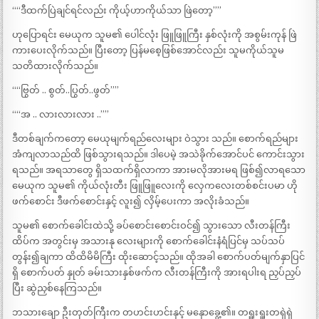
““ဒီထက်ပြဲချင်ရင်လည်း ကိုယ့်ဟာကိုယ်သာ ဖြဲတော့””
ဟုပြောရင်း မေယုက သူမ၏ ပေါင်လုံး ဖြူဖြူကြီး နှစ်လုံးကို အစွမ်းကုန် ဖြဲ
ကားပေးလိုက်သည်။ ပြီးတော့ ပြန်မစေ့ဖြစ်အောင်လည်း သူမကိုယ်သူမ
သတိထားလိုက်သည်။
““ဗြွတ် .. စွတ်..ပြွတ်..ဖွတ်””
““အ .. လားလားလား ..””
ဒီတစ်ချက်ကတော့ မေယုမျက်ရည်လေးများ ဝဲသွား သည်။ စောက်ရည်များ
အံကျလာသည်ထိ ဖြစ်သွားရသည်။ ဒါပေမဲ့ အသဲခိုက်အောင်ပင် ကောင်းသွား
ရသည်။ အရသာတွေ ရှိသထက်ရှိလာကာ အားမလိုအားမရ ဖြစ်၍လာရသော
မေယုက သူမ၏ ကိုယ်လုံးတီး ဖြူဖြူလေးကို လှေကလေးတစ်စင်းပမာ ဟို
ဖက်စောင်း ဒီဖက်စောင်းနှင့် လူး၍ လှိမ့်ပေးကာ အလိုးခံသည်။
သူမ၏ စောက်ခေါင်းထဲသို့ ခပ်စောင်းစောင်းဝင်၍ သွားသော လီးတန်ကြီး
ထိပ်က အတွင်းမှ အသားနု လေးများကို စောက်ခေါင်းနံရံပြင်မှ သပ်သပ်
တွန်း၍ချကာ ထိထိမိမိကြီး ထိုးဆောင့်သည်။ ထိုအခါ စောက်ပတ်မျက်နှာပြင်
ရှိ စောက်ပတ် နှုတ် ခမ်းသားနှစ်ဖက်က လီးတန်ကြီးကို အားရပါးရ ညှပ်ညှပ်
ပြီး ဆွဲညှစ်နေကြသည်။
ဘသားချော ဦးတုတ်ကြီးက တဟင်းဟင်းနှင့် မနှောခွေ့၏။ တရှူးရှူးတရှဲရှဲ