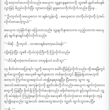
သို့ တေ့ကပ်ပေးလိုက်သည်။ မေယုက သူ့နားနုနုလေးကို သူမ၏ နှုတ်ခမ်းနှစ်
လွှာဖြင့် ဖိညှပ်လိုက်ပြီး သွာလေးဖြင့် ဖွဖွလေးကိုက်လိုက်သည်။ ပြီးမှ ..
““ဦးတုတ်ကို မေယုလေး က ချစ်လွန်းလို့ .. မေယုလေး တကိုယ်လုံးကို ပုံအပ်
လိုက်တာပေါ့ကွယ်””
မေယုက တုန်ခိုက်စွာ ပြောလာသည်။ သူ့မျက်နှာလေးက လှည့်လာကာ မေယု
နှင့် မျက်နှာချင်းဆိုင်လိုက်သည်။
““ဒါဆို .. ဦးတုတ် .. တအားချစ်တော့မယ်နော်””
လို့ပြောပြီး သူ၏ ကိုယ်လုံးကြီးကို ကြွလိုက်သည်။
““သိပ်ဆိုးတဲ့ကောင်လေး ဘာမှန်းလဲ မသိဘူး””
ဟု စိတ်ထဲကပြောရင်း သူ့ကို မေယုက ခေါင်းငြိမ့်ပြလိုက်သည်။ ထိုအချိန်တွင်
ရှက်သွေးတို့မှာ မေယု၏ မျက်နှာလေး တစ်ခုလုံးတွင် နီမြန်းရုံသာမဟုတ်
တော့ဘဲ ကြက်သွေးရောင်ပင် ထ၍နေရချေပြီ။ ပြီးတော့ သူက သူ့
အဝတ်အစားတွေ အကုန်လုံးကို ချွတ်ပစ်လိုက်သည်။ မေယုက မျက်လုံးလေး
တွေကို ပြန်ပြီး မှိတ်ဖို့ ကြံလိုက်ပေမဲ့လည်း မမှိတ်တော့ဘဲ ဖွင့်လျက်ကပင် သူ့
ကို ခပ်ရဲရဲပင် ကြည့်နေလိုက်သည်။ မေယု၏ ကိုယ်လုံးလေး တစ်ခုလုံး တုန်
ရင်၍နေသည်။ သူ့အဝတ် အစားတွေအားလုံး ကျွတ် ထွက်သွားပေပြီ။
““အို..””