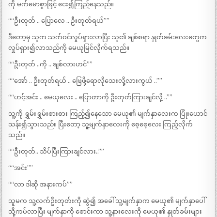
ကို မက်မောစွာဖြင့် ငေး၍ကြည့်နေသည်။
““ဦးတုတ် .. ပြောလေ .. ဦးတုတ်ရယ်””
ဒီတော့မှ သူက သက်ဝင်လှုပ်ရှားလာပြီး သူ၏ ချစ်စရာ နှုတ်ခမ်းလေးတွေက
လှုပ်ရှား၍လာသည်ကို မေယုမြင်လိုက်ရသည်။
““ဦးတုတ် ..ကို .. ချစ်လားဟင်””
““အော် .. ဦးတုတ်ရယ် .. ဖြေဖို့ရောလိုသေးလို့လားကွယ် ..””
““ဟင့်အင်း .. မေယုလေး .. ပြောတာကို ဦးတုတ်ကြားချင်လို့ ..””
သူ့ကို ရွှမ်းရွှမ်းစားစား ကြည့်၍နေသော မေယု၏ မျက်နှာလေးက ပြုံးယောင်
သန်း၍သွားသည်။ ပြီးတော့ သူ့မျက်နှာလေးကို စေ့စေ့လေး ကြည့်လိုက်
သည်။
““ဦးတုတ်.. သိပ်ပြီးကြားချင်လား..””
““အင်း””
““လာ ဒါဆို အနားကပ်””
သူမက သူ့လက်ဦးတုတ်းကို ဆွဲ၍ အခေါ် သူ့မျက်နှာက မေယု၏ မျက်နှာပေါ်
သို့ကပ်လာပြီး မျက်နှာကို စောင်းကာ သူ့နားလေးကို မေယု၏ နှုတ်ခမ်းများ