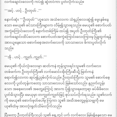
လက်ချောင်းလေးကို ကပ်၍ ဆွဲတင်ကာ ပွတ်လိုက်သည်။
““အင့် . ဟင့် .. ဦးတုတ် ..””
နောက်ဆုံး ““ဦးတုတ်””ဟူသော အသံလေးက သံရှည်လေးဆွဲ၍ ဖွေးနှစ်နေ
သော မေယု၏ ဖင်သားကြီးများက လိမ့်၍သွားရသည်။ မေယု၏ စောက်ပတ်
အကွဲကြောင်းလေးကို နောက်တစ်ကြိမ် ထပ်၍ အပွတ် ဦးတုတ်ကြီး၏
လက်ချောင်းထိပ်လေးက စောက်ပတ်အကွဲကြောင်းလေးကြားမှ ပြူထွက်ရန်
အားယူနေသော စောက်စေ့အတက်လေးကို သာသာလေး ဖိကာပွတ်လိုက်
သည်။
““အို .. ဟင့် .. ကျွတ်..ကျွတ်..””
မေယု၏ ကိုယ်လုံးလေးမှာ ဆတ်ကနဲ တုန်သွားရင်းသူမ၏ လက်လေး
တစ်ဖက်က ဦးတုတ်ကြီး၏ လက်မောင်းအိုးကြီးဆီသို့ ဖြတ်ကနဲ
ရောက်၍လာကာ ဆုပ်၍ညှစ်လိုက်သည်။ ဦးတုတ်ကြီးက သူမ၏ စောက်စေ့
လေးကို ပွတ်တုန်းကတော့ သာသာလေးပင် ဖြစ်သော်လည်း နုညက်လွန်း
သော အစေ့လေး၏ အတွေ့ကြောင့် အားက ပို၍သွားရတော့ရာ ခပ်ဖိဖိလေး
ပွတ်မိသွားပြီး မေယုမှာ တကျွတ်ကျွတ်ဖြင့် စုပ်သပ်လိုက်ရသည်။ သူ၏လက်
ကို မေယု၏ စောက်ဖုတ်ပေါ်မှ ကြကာ သူ၏ အထိအတွေ့မှန်သမျှကို မေ
ယု၏ထံမှ အားလုံးရုတ်သိမ်းလိုက်သည်။
ပြီးတော့ ဦးတုတ်ကြီးသည် သူ၏ ရှေ့တွင် ပက် လက်လေး ဖြစ်၍နေသော မေ