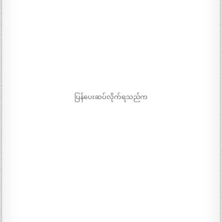
ပြန်ပေးဆပ်လိုက်ရသည်က