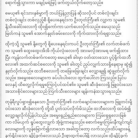
ရောက်၍သွားကာ မချင့်မရဲဖြင့် ဖက်တွယ်လိုက်တော့သည်။
မေယု၏ ရင်သားနှစ်မွှာကို ဘယ်ပြန်ညာပြန် ဆိုသလိုပင် တစ်လုံးချင်း
တစ်လုံးချင်း တစ်လှည့်စီ စို့ပေးနေရင်းက ဦးတုတ်ကြီး၏ လျှာက သူမ၏
နို့သီးခေါင်းလေးကို ထိုး၍ကော်ကာ ယက်ပေးလိုက်သည်။ မေယုသည်
ဖြတ်ကနဲ သူမ၏ အောက်နှုတ်ခမ်းလေးကို ကိုက်ထားလိုက်ရရှာသည်။
ထိုကဲ့သို့ သူမ၏ နို့တွေကို စို့ပေးနေရင်းကပင် ဦးတုတ်ကြီး၏ လက်တစ်ဖက်
က သူမ၏ ထွေးထွေးအိအိ ကိုယ်လုံးလေးကို အားမလိုအားမရ ဖက်၍ထား
ပြီး ကျန်လက်တစ်ဖက်ကတော့ မေယု၏ ခါးမှာ ဝတ်ထားသော ပွင့်ရိုက်ထဘီ
လေး၏ အထက်ဆင်စလေးကို သူမ၏ ခါးတွင် ညှပ်လျှက်သားရှိနေရာမှ ဆွဲ၍
နှုတ်လိုက်သည်။ ထဘီစလေးကို တဖြေးဖြေးချင်း လျှောချ၍ ဆွဲချွတ်လိုက်
သည်။ အမွှေးစလေးများက ခပ်ပါးပါးလေး ထွက်ပေါ်လာ ကြသည်။ ပြင်ပ
လေနှင့် ထိတွေ့လိုက်ရမှုကြောင့်ပင်ထင်၏။ သူမ၏ ဆီးခုံလေးရှိ ဖြူဝင်းသော
အသားစိုင်လေးများသည် ကြက်သီးလေးများ ဖျန်းကနဲထသွားရသည်။
တုန်ရီလှုပ်ရှား၍နေသော ဦးတုတ်ကြီး၏ လက်ချောင်းလေးများက ဖြူတင်းမို့
ဝင်းသော ဆီးခုံလေးကို တို့ထိ ပွတ်သပ်လိုက်မိသည်။ ထဘီလေးကို ထပ်မံ၍
လျှော့ချလိုက်ပြန်ပါသည်။ အမွှေးရှည်ရှည်လေးများက ကြမ်းရှရှလေးဖြစ်
ကာ လိမ်ယှက် ရှုပ်ထွေးလျှက် အုံဖွဲ့ကာနေသည်။ စောက်မွှေးကြမ်းနီကျင်ကျင်
လေးများကို လွန်မြောက်၍လာသော အခါတွင်တော့ လက်သည်းထိပ်ဖျားခန့်
နက်ရှိုင်းသော ချိုင့်ခွက်လေးသည် ဦးစွာထွက်ပေါ်၍ လာသည်။ ထိုချိုင့်ခွက်