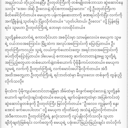
အနည်းငယ် တိုးညင်းနေပြီး ဦးတုတ်ကြီးကို တစ်မျိုးတစ်ဘာသာ ဆွဲဆောင်နေ
သလို။ “အေး၊ ဒါဆို ဦးလေးနဲ့ ထိုင်စကားပြောမလား” လို့ ဦးတုတ်ကြီးက
ဖိတ်ခေါ်လိုက်တယ်။ မေယုက ပန်းကန်ဆေးတာကို ခဏရပ်လိုက်ပြီး လက်ကို
အင်္ကျီစွန်းနဲ့ သုတ်ရင်း ပြုံးလိုက်တယ်။ “ဟုတ်ပါတယ်၊ ဦးလေး” လို့ ပြန်ဖြေ
ရင်း သူမဟာ ဦးတုတ်ကြီးရဲ့ ဘေးမှာ လာထိုင်တယ်။
သူတို့နှစ်ယောက်ရဲ့ စကားဝိုင်းဟာ အစပိုင်းမှာ သာမန်လေးပဲ။ မေယုက သူမ
ရဲ့ ငယ်ဘဝအကြောင်း၊ မြို့ထဲက အလုပ်အကြောင်းကို ပြောပြတယ်။ ဦး
တုတ်ကြီးကလည်း သူရဲ့ လယ်ကွက်ဟောင်းတွေ၊ အရင်ဘဝအကြောင်းကို
ခပ်တိုတိုပြောပြတယ်။ ဒါပေမယ့် စကားတွေ ဆက်လာတာနဲ့အမျှ သူတို့ရဲ့
အကြည့်တွေဟာ တစ်ယောက်နဲ့တစ်ယောက် ပိုမိုနီးကပ်လာတယ်။ မေယုက
သူမရဲ့ လက်ကို ဦးတုတ်ကြီးရဲ့ လက်မောင်းပေါ် မှီလိုက်တယ်။ အဲဒီ
အထိအတွေ့ဟာ ဦးတုတ်ကြီးရဲ့ ရင်ဘတ်ထဲမှာ မီးပွားလေး တစ်ခုကို ထွန်းညှိ
လိုက်သလို။
မိုးသံက ပိုမိုကျယ်လောင်လာချိန်မှာ အိမ်ထဲမှာ မီးခွက်ရောင်လေးနဲ့ သူတို့နှစ်
ယောက် မျက်လုံးချင်းဆုံတယ်။ မေယုရဲ့ မျက်ဝန်းတွေထဲမှာ အပြစ်ကင်းတဲ့
ဆွဲဆောင်မှုတစ်ခုကို ဦးတုတ်ကြီး မြင်လိုက်တယ်။ “ဦးလေး၊ ကျွန်မကို နွေး
အောင် ဖက်ပေးပါလား” လို့ မေယုက တိုးတိမ်တဲ့ အသံနဲ့ ပြောလိုက်တယ်။
အဲဒီစကားဟာ ဦးတုတ်ကြီးရဲ့ နှလုံးသားကို လှုပ်နှိုးလိုက်သလို။ သူဟာ
ချီတုံချတုံဖြစ်ရင်း လက်တွေကို မေယုရဲ့ ပခုံးပေါ် ဖြည်းဖြည်းချင်း တင်လိုက်