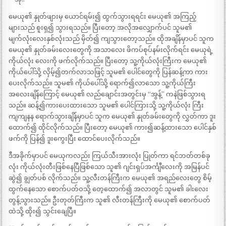
မေယု၏ နှုတ်ဖျားမှ ယောင်ရမ်း၍ ထွက်သွားရရင်း မေယု၏ အကြည့်
များသည် စူးရှ၍ သွားရသည်။ ပြီးတော့ အလိုအလျှောက်ပင် သူမ၏
မျက်လုံးလေးနှစ်လုံးသည် မှိတ်၍ ကျသွားတော့သည်။ ထိုအချိန်မှာပင် သူက
မေယု၏ နှုတ်ခမ်းလေးတွေကို အသာလေး ဖိကပ်စုပ်နမ်းလိုက်ရင်း မေယုရဲ့
ကိုယ်လုံး လေးကို ဖက်လိုက်သည်။ ပြီးတော့ သူ့ကိုယ်လုံးကြီးက မေယု၏
ကိုယ်ပေါ်သို့ လှိမ့်၍တက်လာသဖြင့် သူမ၏ ပေါင်တွေကို ပြန်ဆန့်ကာ ကား
ပေးလိုက်သည်။ သူမ၏ ကိုယ်ပေါ်သို့ ရောက်၍လာသော သူ့ကိုယ်ကြီး
အလေးချိန်ကြောင့် မေယု၏ လည်ချောင်းအတွင်းမှ “အွန့်” ကနဲဖြစ်သွားရ
သည်။ ဆန့်၍ကားပေးထားသော သူမ၏ ပေါင်ကြားသို့ သူ့ကိုယ်လုံး ကြီး
ကျကျနန ရောက်သွားချိန်မှာပင် သူက မေယု၏ နှုတ်ခမ်းတွေကို လွှတ်ကာ ဒူး
ထောက်၍ ထိုင်လိုက်သည်။ ပြီးတော့ မေယု၏ ကား၍ဆန့်ထားသော ပေါင်နှစ်
ဖက်ကို ပြန်၍ ဒူးကွေးပြီး ထောင်ပေးလိုက်သည်။
ဒီအခိုက်မှာပင် မေယုကလည်း ကြယ်သီးအားလုံး ပြုတ်ကာ ရင်ဘတ်တစ်ခု
လုံး ကိုယ်လုံးတီးဖြစ်နေပြီဖြစ်သော သူ၏ ဂျင်းရှပ်အင်္ကျီလေးကို အမြန်ပင်
ဆွဲ၍ ချွတ်ပစ် လိုက်သည်။ သူ့လီးတန်ကြီးက မေယု၏ အရည်လေးတွေ စိမ့်
ထွက်နေသော စောက်ပတ်ဝသို့ တေ့ထောက်၍ အလာတွင် သူမ၏ ခါးလေး
တွန့်သွားသည်။ ဦးတုတ်ကြီးက သူ၏ လီးတန်ကြီးကို မေယု၏ စောက်ပတ်
ထဲသို့ ထိုး၍ သွင်းချေပြီ။