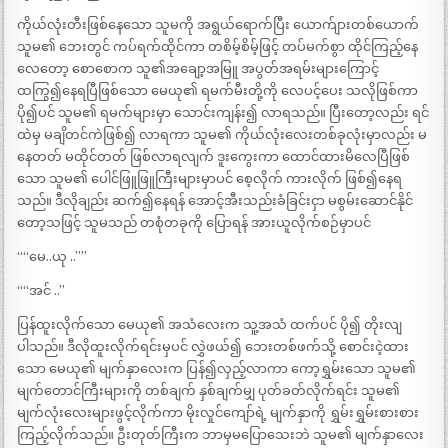
ကိုယ်လုံးတီးဖြစ်နေသော သူမကို အရွယ်ရောက်ပြီး ယောက်ျားတစ်ယောက်
သူမ၏ ဘေးတွင် ကပ်ရက်ထိုင်ကာ တစိမ့်စိမ့်ဖြင့် တပ်မက်စွာ ထိုင်ကြည့်နေ
လေတော့ စောစောက သူ၏အချော့အမြူ အပွတ်အရမ်းများကြောင့်
ထကြွ၍နေရပြီဖြစ်သော မေယု၏ ရမက်မီးတို့ကို လေပင့်ပေး သလိုဖြစ်ကာ
ပို၍ပင် သူမ၏ ရမက်များမှာ သောင်းကျန်း၍ လာရသည်။ ပြီးတော့လည်း ရင်
ထဲမှ မချိတင်ကဲဖြစ်၍ လာရကာ သူမ၏ ကိုယ်လုံးလေးတစ်ခုလုံးမှာလည်း မ
နေတတ် မထိုင်တတ် ဖြစ်လာရလျက် ဒူးကွေးကာ ထောင်ထားမိလေပြီဖြစ်
သော သူမ၏ ပေါင်ဖြူဖြူကြီးများမှာပင် စေ့လိုက် ကားလိုက် ဖြစ်၍နေရ
သည်။ ဒီလိုချည်း ဆက်၍နေရန် အောင့်အီးသည်းခံခြင်းငှာ မစွမ်းဆောင်နိုင်
တော့သဖြင့် သူမသည် တစုံတခုကို ပြောရန် အားယူလိုက်စဉ်မှာပင်
““မေ..ယု ..””
““အင် ..”
ပြန်ထူးလိုက်သော မေယု၏ အသံလေးက သူ့အသံ ထက်ပင် ပို၍ တိုးလျ
ပါသည်။ ဒီလိုထူးလိုက်ရင်းမှပင် လွှဲဖယ်၍ ဘေးတစ်ဖက်သို့ စောင်းငဲ့ထား
သော မေယု၏ မျက်နှာလေးက ပြန်၍လှည့်လာကာ ကော့ရွှမ်းသော သူမ၏
မျက်တောင်ကြီးများကို တစ်ချက် နှစ်ချက်မျှ ပုတ်ခတ်လိုက်ရင်း သူမ၏
မျက်လုံးလေးများဖွင့်လိုက်ကာ မိုးလှုင်ကျော်ရဲ့ မျက်နှာကို ရွှမ်းရွှမ်းစားစား
ကြည့်လိုက်သည်။ ဦးတုတ်ကြီးက ဘာမှမပြောသေးဘဲ သူမ၏ မျက်နှာလေး