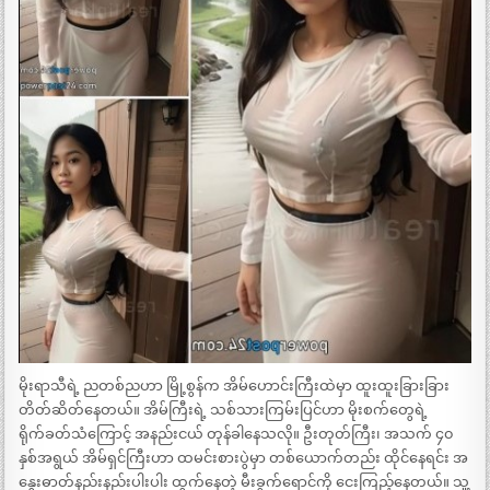
မိုးရာသီရဲ့ ညတစ်ညဟာ မြို့စွန်က အိမ်ဟောင်းကြီးထဲမှာ ထူးထူးခြားခြား
တိတ်ဆိတ်နေတယ်။ အိမ်ကြီးရဲ့ သစ်သားကြမ်းပြင်ဟာ မိုးစက်တွေရဲ့
ရိုက်ခတ်သံကြောင့် အနည်းငယ် တုန်ခါနေသလို။ ဦးတုတ်ကြီး၊ အသက် ၄၀
နှစ်အရွယ် အိမ်ရှင်ကြီးဟာ ထမင်းစားပွဲမှာ တစ်ယောက်တည်း ထိုင်နေရင်း အ
နွေးဓာတ်နည်းနည်းပါးပါး ထွက်နေတဲ့ မီးခွက်ရောင်ကို ငေးကြည့်နေတယ်။ သူ့