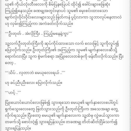
ယု၏ ကိုယ်လုံးတီးလေးကို စိမ်ပြနပြေပင် ထိုင်၍ ခေါင်းဖျားခြေဆုံး
ကြည့်၍နေသည်။ ခဏမျှအတွင်းမှာပင် သူမ၏ မှေးစင်းထားသော
မျက်လုံးဝိုင်းဝိုင်းလေးများသည် ဖြတ်ကနဲ ပွင့်လာကာ သူဘာလုပ်နေတာလဲ
ဟု လှမ်း၍ကြည့်ကာ အကဲခတ်လိုက်သည်။
““ဦးတုတ် .. အဲလိုကြီး .. ကြည့်မနေနဲ့ကွာ””
သူ့လက်ဦးတုတ်းကြီးကို ဆုပ်ကိုင်ထားသော လက် လေးဖြင့် သူကိုလှုပ်၍
ပြောလိုက်သည်။ ဦးတုတ်ကြီး၏ အကြည့်က သူမ၏ မျက်နှာလေးဆီသို့
ရောက်လာပြီး သူက စွဲမက်စရာ အပြုံးလေးတစ်ခုကို ဖန်တီးလိုက်သည်။ ပြီး
တော့ ..
““သိပ် .. လှတာဘဲ မေယုလေးရယ် ..””
ဟု ခပ်ညီးညီးလေး ပြောလိုက်သည်။
““ဟင့် ..””
ပြုံးယောင်ယောင်လေးဖြစ်၍ သွားရသော မေယု၏ မျက်နှာလေးပေါ်တွင်
ရှက်သွေးလေးတွေ ဖြတ်သွားသည်ကို ဦးတုတ်ကြီးက အသေအချာ တွေ့
လိုက်ရသည်။ ပြီးတော့ မေယု၏ မျက်နှာလေးက သူ့ထံမှ လွှဲဖယ်သွားကာ
တဖက်သို့ စောင်းငဲ့၍ သွားရပြန်သည်။ တခဏမျှ တိတ်ဆိတ်ငြိမ်သက်၍
သွားရပြန်သည်။