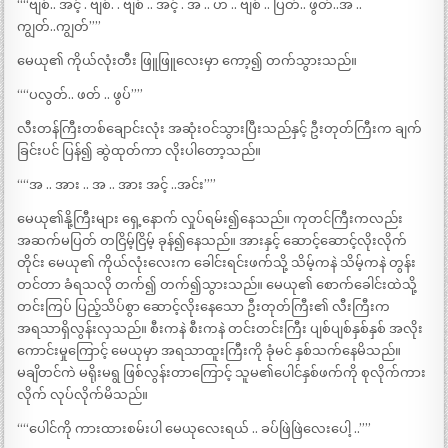
““ဗျစ်.. အင့် . ဗျစ်. . ဗျစ် .. အင့် . အ .. ဟ .. ဗျစ် .. ပြတ်.. ဖွတ်..အ ..
ကျွတ်..ကျွတ်””
မေယု၏ ကိုယ်လုံးတီး ဖြူဖြူလေးမှာ ကော့၍ တက်သွားသည်။
““ပလွတ်.. ဖတ် .. ဖွပ်””
လီးတန်ကြီးတစ်ချောင်းလုံး အဆုံးဝင်သွားပြီးသည်နှင့် ဦးတုတ်ကြီးက ချက်
ခြင်းပင် ပြန်၍ ဆွဲထုတ်ကာ လိုးပါတော့သည်။
““အ .. အား .. အ .. အား အင့် ..အင်း””
မေယု၏နို့ကြီးများ ရှေ့နောက် လှုပ်ရမ်း၍နေသည်။ ကုတင်ကြီးကလည်း
အဆက်မပြတ် တငြိမ့်ငြိမ့် ခုန်၍နေသည်။ အားနှင့် ဆောင့်ဆောင့်လိုးလိုက်
တိုင်း မေယု၏ ကိုယ်လုံးလေးက ခေါင်းရင်းဖက်သို့ သိမ့်ကနဲ သိမ့်ကနဲ တွန်း
တင်တာ ခံရသလို တက်၍ တက်၍သွားသည်။ မေယု၏ စောက်ခေါင်းထဲသို့
တင်းကြပ် ပြည့်သိပ်စွာ ဆောင့်လိုးနေသော ဦးတုတ်ကြီး၏ လီးကြီးက
အရသာရှိလွန်းလှသည်။ စီးကနဲ စီးကနဲ တင်းတင်းကြီး ပျစ်ပျစ်နှစ်နှစ် အလိုး
ကောင်းမှုကြောင့် မေယုမှာ အရသာထူးကြီးကို ခုံမင် နှစ်သက်နေမိသည်။
မချိတင်ကဲ မရိုးမရွ ဖြစ်လွန်းတာကြောင့် သူမ၏ပေါင်နှစ်ဖက်ကို စုလိုက်ကား
လိုက် လုပ်လိုက်မိသည်။
““ပေါင်ကို ကားထားစမ်းပါ မေယုလေးရယ် .. ခပ်ဖြဲဖြဲလေးပေါ့ ..””