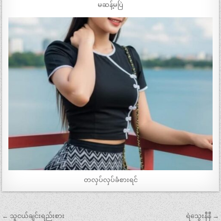
မဆန့်မပြဲ
တလှပ်လှပ်ခံစားရင်
Post
← သူငယ်ချင်းရည်းစား
ရဲသွေးနီနီ →