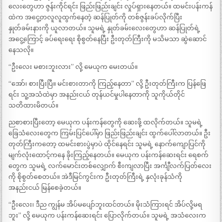
လေးတွေဟာ ဇွန်းကိုင်ရင်း ဖြည်းဖြည်းချင်း လှုပ်ရှားနေတယ်။ ထမင်းပန်းကန်
ထဲက အငွေ့တလူလူထွက်နေတဲ့ ဆန်ပြုတ်ကို တစ်ဇွန်းခပ်လိုက်ပြီး
နှုတ်ခမ်းနားကို ယူလာတယ်။ သူမရဲ့ နှုတ်ခမ်းလေးတွေဟာ ဆန်ပြုတ်ရဲ့
အငွေ့ကြောင့် ခပ်ရေးရေး စိုစွတ်နေပြီး ဦးတုတ်ကြီးကို မသိမသာ ဆွဲဆောင်
နေသလို။
“ဦးလေး မစားဘူးလား” လို့ မေယုက မေးတယ်။
“အော်၊ စားပြီးပြီ။ မင်းစားတာကို ကြည့်နေတာ” လို့ ဦးတုတ်ကြီးက ပြန်ဖြေ
ရင်း သူ့အသံထဲမှာ အနည်းငယ် တုန်ယင်မှုပါနေတာကို သူကိုယ်တိုင်
သတိထားမိတယ်။
ညစာစားပြီးတော့ မေယုက ပန်းကန်တွေကို ဆေးဖို့ ထလိုက်တယ်။ သူမရဲ့
ခြေသံလေးတွေက ကြမ်းပြင်ပေါ်မှာ ဖြည်းဖြည်းချင်း ထွက်ပေါ်လာတယ်။ ဦး
တုတ်ကြီးကတော့ ထမင်းစားပွဲမှာပဲ ထိုင်နေရင်း သူမရဲ့ နောက်ကျောပြင်ကို
မျက်လုံးထောင့်ကနေ ခိုးကြည့်နေတယ်။ မေယုက ပန်းကန်ဆေးရင်း ရေစက်
တွေက သူမရဲ့ လက်မောင်းတစ်လျှောက် စီးကျလာပြီး အင်္ကျီလက်ပြတ်လေး
ကို စိုစွတ်စေတယ်။ အဲဒီမြင်ကွင်းက ဦးတုတ်ကြီးရဲ့ နှလုံးခုန်သံကို
အနည်းငယ် မြန်စေခဲ့တယ်။
“ဦးလေး၊ ဒီည ကျွန်မ အိပ်မပျော်ဘူးထင်တယ်။ မိုးသံကြားရင် အိပ်လို့မရ
ဘူး” လို့ မေယုက ပန်းကန်ဆေးရင်း ပြောလိုက်တယ်။ သူမရဲ့ အသံလေးက