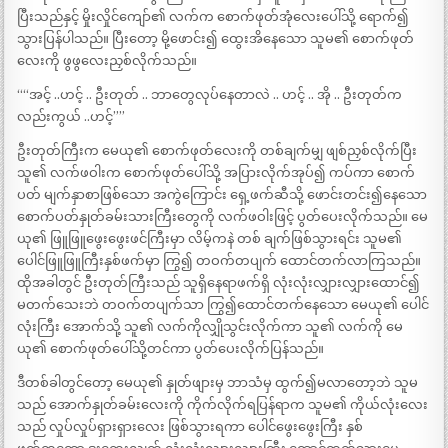
ပြီးသည်နှင့် မှိုးလှိုင်ကျော်၏ လက်က စောက်ဖုတ်အုံလေးပေါ်သို့ ရောက်၍
သွားပြန်ပါသည်။ ပြီးတော့ မို့ဖောင်း၍ ထွေးအိနေသော သူမ၏ စောက်ဖုတ်
လေးကို ဖွဖွလေးညှစ်လိုက်သည်။
““အင့် ..ဟင့် .. ဦးတုတ် .. ဘာတွေလုပ်နေတာလဲ .. ဟင့် .. အို .. ဦးတုတ်က
လည်းကွယ် ..ဟင့်””
ဦးတုတ်ကြီးက မေယု၏ စောက်ဖုတ်လေးကို တစ်ချက်မျှ ဖျစ်ညှစ်လိုက်ပြီး
သူ၏ လက်ဖဝါးက စောက်ဖုတ်ပေါ်သို့ အပြားလိုက်အုပ်၍ ကပ်ကာ စောက်
ပတ် မျက်နှာစာဖြစ်သော အကွဲကြောင်း ရှေ့ဖက်ဆီသို့ ဖောင်းတင်း၍နေသော
စောက်ပတ်နှုတ်ခမ်းသားကြီးတွေကို လက်ဖဝါးဖြင့် ပွတ်ပေးလိုက်သည်။ မေ
ယု၏ ဖြူဖြူဖွေးဖွေးဖင်ကြီးမှာ လိမ့်ကနဲ တစ် ချက်ဖြစ်သွားရင်း သူမ၏
ပေါင်ဖြူဖြူကြီးနှစ်ဖက်မှာ ကြွ၍ တဝက်တပျက် ထောင်တက်လာကြသည်။
ထိုအခါတွင် ဦးတုတ်ကြီးသည် သူရှိနေရာဖက်ရှိ လုံးလုံးလျှားလျှားထောင်၍
မတက်သေးဘဲ တဝက်တပျက်သာ ကြွ၍ထောင်တက်နေသော မေယု၏ ပေါင်
လုံးကြီး အောက်သို့ သူ၏ လက်ကိုလျှိုသွင်းလိုက်ကာ သူ၏ လက်ကို မေ
ယု၏ စောက်ဖုတ်ပေါ်သို့တင်ကာ ပွတ်ပေးလိုက်ပြန်သည်။
ဒီတစ်ခါတွင်တော့ မေယု၏ နှုတ်ဖျားမှ ဘာသံမှ ထွက်၍မလာတော့ဘဲ သူမ
သည် အောက်နှုတ်ခမ်းလေးကို ကိုက်လိုက်ရပြန်ရာက သူမ၏ ကိုယ်လုံးလေး
သည် လှုပ်လှုပ်ရှားရှားလေး ဖြစ်သွားရကာ ပေါင်ဖွေးဖွေးကြီး နှစ်