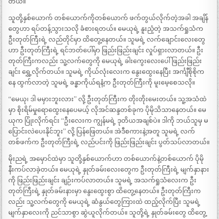
တယ်။
သူတို့နှစ်ယောက် တစ်ယောက်ကိုတစ်ယောက် ဖက်တွယ်လိုက်တဲ့အခါ အချိန်
တွေဟာ ရပ်တန့်သွားသလို ခံစားရတယ်။ မေယုရဲ့ နူးညံ့တဲ့ အသက်ရှုသံက
ဦးတုတ်ကြီးရဲ့ လည်တိုင်မှာ ထိတွေ့နေတယ်။ သူမရဲ့ လက်ချောင်းလေးတွေ
ဟာ ဦးတုတ်ကြီးရဲ့ ရင်ဘတ်ပေါ်မှာ ဖြည်းဖြည်းချင်း လှုပ်ရှားလာတယ်။ ဦး
တုတ်ကြီးကလည်း သူ့လက်တွေကို မေယုရဲ့ ခါးကွေးလေးပေါ် ဖြည်းဖြည်း
ချင်း ရွှေ့လိုက်တယ်။ သူမရဲ့ ကိုယ်လုံးလေးက နွေးထွေးနေပြီး အင်္ကျီစိုစိုက
နေ ထွက်လာတဲ့ သူမရဲ့ ခန္ဓာကိုယ်ရနံ့က ဦးတုတ်ကြီးကို မူးမေ့စေသလို။
“မေယု၊ ဒါ မမှားဘူးလား” လို့ ဦးတုတ်ကြီးက တိုးတိုးမေးတယ်။ သူ့အသံထဲ
မှာ စိုးရိမ်မှုရောထွေးနေပေမယ့် လိုအင်ဆန္ဒတစ်ခုက ပိုမိုသိသာနေတယ်။ မေ
ယုက ပြုံးလိုက်ရင်း “ဦးလေးက ကျွန်မရဲ့ ဒုတိယအချစ်ပဲ။ ဒါကို ဘယ်သူမှ မ
ပြောင်းလဲပေးနိုင်ဘူး” လို့ ပြန်ဖြေတယ်။ အဲဒီစကားနဲ့အတူ သူမရဲ့ လက်
တစ်ဖက်က ဦးတုတ်ကြီးရဲ့ လည်ပင်းကို ဖြည်းဖြည်းချင်း ပွတ်သပ်လာတယ်။
မိုးညရဲ့ အမှောင်ထဲမှာ သူတို့နှစ်ယောက်ဟာ တစ်ယောက်နဲ့တစ်ယောက် ပိုမို
နီးကပ်လာခဲ့တယ်။ မေယုရဲ့ နှုတ်ခမ်းလေးတွေက ဦးတုတ်ကြီးရဲ့ မျက်နှာနား
ကို ဖြည်းဖြည်းချင်း ချဉ်းကပ်လာတယ်။ သူမရဲ့ အသက်ရှုသံလေးက ဦး
တုတ်ကြီးရဲ့ နှုတ်ခမ်းနားမှာ နွေးထွေးစွာ ထိတွေ့နေတယ်။ ဦးတုတ်ကြီးက
လည်း သူ့လက်တွေကို မေယုရဲ့ ဆံနွယ်တွေကြားထဲ ထည့်လိုက်ပြီး သူမရဲ့
မျက်နှာလေးကို ညင်သာစွာ ဆွဲယူလိုက်တယ်။ သူတို့ရဲ့ နှုတ်ခမ်းတွေ ထိတွေ့