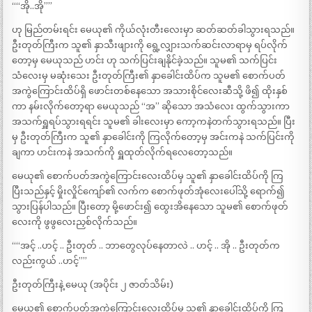
““အို..အို””
ဟု မြည်တမ်းရင်း မေယု၏ ကိုယ်လုံးတီးလေးမှာ ဆတ်ဆတ်ခါသွားရသည်။
ဦးတုတ်ကြီးက သူ၏ နှာသီးဖျားကို ရွေ့လျှားသက်ဆင်းလာရာမှ ရပ်လိုက်
တော့မှ မေယုသည် ဟင်း ဟု သက်ပြင်းချနိုင်ခဲ့သည်။ သူမ၏ သက်ပြင်း
သံလေးမှ မဆုံးသေး ဦးတုတ်ကြီး၏ နှာခေါင်းထိပ်က သူမ၏ စောက်ပတ်
အကွဲကြောင်းထိပ်ရှိ ဖောင်းတစ်နေသော အသားစိုင်လေးဆီသို့ ဖိ၍ ထိုးနှစ်
ကာ နမ်းလိုက်တော့ရာ မေယုသည် “အ” ဆိုသော အသံလေး ထွက်သွားကာ
အသက်ရှူရပ်သွားရရင်း သူမ၏ ခါးလေးမှာ ကော့ကနဲတက်သွားရသည်။ ပြီး
မှ ဦးတုတ်ကြီးက သူ၏ နှာခေါင်းကို ကြလိုက်တော့မှ အင်းကနဲ သက်ပြင်းကို
ချကာ ဟင်းကနဲ အသက်ကို ရှူထုတ်လိုက်ရလေတော့သည်။
မေယု၏ စောက်ပတ်အကွဲကြောင်းလေးထိပ်မှ သူ၏ နှာခေါင်းထိပ်ကို ကြ
ပြီးသည်နှင့် မှိုးလှိုင်ကျော်၏ လက်က စောက်ဖုတ်အုံလေးပေါ်သို့ ရောက်၍
သွားပြန်ပါသည်။ ပြီးတော့ မို့ဖောင်း၍ ထွေးအိနေသော သူမ၏ စောက်ဖုတ်
လေးကို ဖွဖွလေးညှစ်လိုက်သည်။
““အင့် ..ဟင့် .. ဦးတုတ် .. ဘာတွေလုပ်နေတာလဲ .. ဟင့် .. အို .. ဦးတုတ်က
လည်းကွယ် ..ဟင့်””
ဦးတုတ်ကြီးနဲ့ မေယု (အပိုင်း ၂ ဇာတ်သိမ်း)
မေယု၏ စောက်ပတ်အကွဲကြောင်းလေးထိပ်မှ သူ၏ နှာခေါင်းထိပ်ကို ကြ