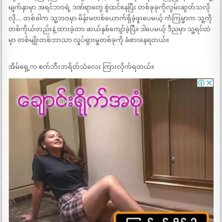
မျက်နှာမှာ အရင်ဘဝရဲ့ ဒဏ်ရာတွေ စွဲထင်နေပြီး တစ်ခုခုကိုလွမ်းဆွတ်သလို
လို…. တစ်ခါက သူ့ဘဝမှာ မိန်းမတစ်ယောက်ရှိခဲ့ဖူးပေမယ့် ကံကြမ္မာက သူ့ကို
တစ်ကိုယ်တည်းနဲ့ ထားခဲ့တာ ဆယ်နှစ်ကျော်ခဲ့ပြီ။ ဒါပေမယ့် ဒီညမှာ သူ့ရင်ထဲ
မှာ တစ်မျိုးတစ်ဘာသာ လှုပ်ရှားမှုတစ်ခုကို ခံစားနေရတယ်။
အိမ်ရှေ့က စက်ဘီးဘရိတ်သံလေး ကြားလိုက်ရတယ်။