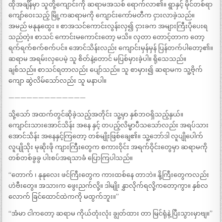
ထိုအချိန်မှာ သူတို့ကျောင်းကို ဆရာမအသစ် ရောက်လာ၏။ ရွာနှင့် မိုင်တစ်ရာ
ကျော်ဝေးသည့် မြို့ကဆရာမကို ကျောင်းကော်မတီက ငှားလာခဲ့သည်။
အမည် မနုနုထွေး ။ စာအသင်ကောင်းလွန်းလှ၍ ငှားခက အများကြီးပိုပေးရ
သည်တဲ့။ စာသင် ကောင်းမကောင်းတော့ မသိ။ လှတာ တောင့်တာက တော့
ရက်ရက်စက်စက်ပင်။ အောင်သိန်းလည်း ကျောင်းမှန်မှန် ပြန်တက်ပါတော့၏။
ဆရာမ အရမ်းလှပေမဲ့ သူ စိတ်နဲ့တောင် မပြစ်မှားခဲ့ပါ။ ရိုသေသည်။
ချစ်သည်။ စာသင်ရတာလည်း ပျော်သည်။ သူ စာမှား၍ ဆရာမက သူ့ဗိုက်
ကျော ဆွဲလိမ်သော်လည်း သူ မနာပါ။
—————————————
သို့သော် အထက်တွင်ဆိုခဲ့သည့်အတိုင်း သူ့မှာ နှစ်ဘဝရှိသည့်နှယ်။
ကျောင်းသားအောင်သိန်း အနေ နှင့် တပည့်လိမ္မာပီသသော်လည်း အရပ်သား
အောင်သိန်း အနေနှင့်ကြတော့ တစ်မျိုးဖြစ်ချေ၏။ သူ့ဘော်ဒါ လူပျိုပေါက်
လူပျိုသိုး မုဆိုးဖို ကျားကြီးတွေက စကားဝိုင်း အရက်ဝိုင်းတွေမှာ ဆရာမကို
တစ်တစ်ခွခွ ပါးစပ်အရသာခံ ပြောကြပါသည်။
“တောက် ၊ နုနုလေး ဖင်ကြီးတွေက ကားထစ်နေ တာဘဲ။ နို့ကြီးတွေကလည်း
ဟဲဗီးတွေ။ အသားက ဖွေးညက်လို့။ ဒါမျိုး နွှာလိုက်ရလို့ကတော့ကွာ။ နှစ်လ
လောက် ခြင်ထောင်ထဲကကို မထွက်ဘူး။”
“အံမာ ငါကတော့ ဆရာမ ကိုယ်တုံးလုံး ချွတ်ထား တာ မြင်ရုံနဲ့ ပြီးသွားမှာဗျ။”