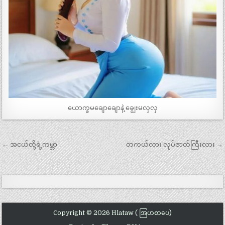
ယောက္ခမချောချောနဲ့ ချွေးမလှလှ
Post
← အငယ်တို့ရဲ့ကမ္ဘာ
တကယ်လား လုပ်ဇာတ်ကြီးလား →
navigation
Copyright © 2026 Hlataw ( အြပာစာပေ)