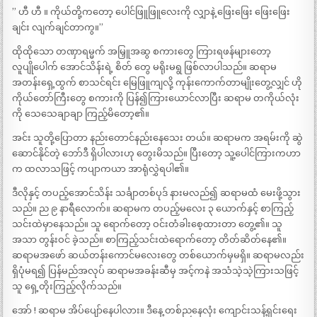
” ဟီ ဟီ ။ ကိုယ်တို့ကတော့ ပေါင်ဖြူဖြူလေးကို လျှာနဲ့ ဖြေးဖြေး ဖြေးဖြေး
ချင်း လျက်ချင်တာကွ။”
ထိုထိုသော တဏှာရမ္မက် အမြှူအဆွ စကားတွေ ကြားရဖန်များတော့
လူပျိုပေါက် အောင်သိန်းရဲ့ စိတ် တွေ မရိုးမရွ ဖြစ်လာပါသည်။ ဆရာမ
အတန်းရှေ့ထွက် စာသင်ရင်း မြေဖြူကျလို့ ကုန်းကောက်တာမျိုးတွေ့လျှင် ဟို
ကိုယ်တော်ကြီးတွေ စကားကို ပြန်၍ကြားယောင်လာပြီး ဆရာမ တကိုယ်လုံး
ကို သေသေချာချာ ကြည့်မိတော့၏။
အင်း သူတို့ပြောတာ နည်းတောင်နည်းနေသေး တယ်။ ဆရာမက အရမ်းကို ဆွဲ
ဆောင်နိုင်တဲ့ ဘော်ဒီ ရှိပါလားဟု တွေးမိသည်။ ပြီးတော့ သူ့ပေါင်ကြားကဟာ
က ထလာသဖြင့် ကပျာကယာ အာရုံလွှဲရပါ၏။
ဒီလိုနှင့် တပည့်အောင်သိန်း သင်္ချာတစ်ပုဒ် နားမလည်၍ ဆရာမထံ မေးဖို့သွား
သည်။ ည ၉ နာရီလောက်။ ဆရာမက တပည့်မလေး ၃ ယောက်နှင့် စာကြည့်
သင်းထဲမှာနေသည်။ သူ ရောက်တော့ ဝင်းတံခါးစေ့ထားတာ တွေ့၏။ သူ
အသာ တွန်းဝင် ခဲ့သည်။ စာကြည့်သင်းထဲရောက်တော့ တိတ်ဆိတ်နေ၏။
ဆရာမအဖော် ဆယ်တန်းကောင်မလေးတွေ တစ်ယောက်မှမရှိ။ ဆရာမလည်း
ရှိပုံမရ၍ ပြန်မည်အလုပ် ဆရာမအခန်းဆီမှ အင့်ကနဲ အသံသဲ့သဲ့ကြားသဖြင့်
သူ ရှေ့တိုးကြည့်လိုက်သည်။
အော် ! ဆရာမ အိပ်ပျော်နေပါလား။ ဒီနေ့ တစ်ညနေလုံး ကျောင်းသန့်ရှင်းရေး