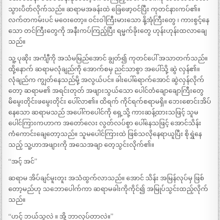
သွားပိတ်လိုက်သည်။ ဆရာမအခန်းထဲ ခြေဖော့ဝင်ပြီး ကုတင်နားကပ်၏။
လက်တကမ်းပင် မဝေးတော့။ ဝင်းဝါကြီးမားသော နို့အုံကြီးတွေ ၊ ကားစွင့်နေ
သော တင်ကြီးတွေကို အနီးကပ်ကြည့်ပြီး ရမ္မက်ခိုးတွေ ဟုန်းဟုန်းထလာချေ
သည်။
သူ့ ပုဆိုး အင်္ကျီကို အသံမမြည်အောင် ချွတ်၍ ကုတင်ပေါ် အသာတက်သည်။
ထို့နောက် ဆရာမလုံချည်ကို အောက်စမှ ညင်သာစွာ အပေါ်သို့ ဆွဲ လှန်၏။
လုံချည်က ကျွတ်နေသည်မို့ အလွယ်ပင်။ ခါးပေါ်ရောက်အောင် ဆွဲလှန်လိုက်
တော့ ဆရာမ၏ အရင်းတုတ် အဖျားသွယ်သော ပေါင်တံချောချောကြီးတွေ
မိမွေးတိုင်းဖမွေးတိုင်း ပေါ်လာ၏။ ထိရက် ကိုင်ရက်စရာမရှိ။ ဘေးစောင်းအိပ်
နေသော ဆရာမသည် အပေါ်ကပေါင်ကို ရှေ့သို့ ကားဆန့်ထားသဖြင့် သူမ
ပေါင်ကြားကဟာက အတော်လေး လွတ်လပ်စွာ ပေါ်နေသဖြင့် အောင်သိန်း
ကံကောင်းချေတော့သည်။ သူမပေါင်ကြားထဲ ဖြစ်သလိုနေရာယူပြီး စိုရွှဲနေ
သည့် သူ့ဟာအဖျားကို အသေအချာ တေ့သွင်းလိုက်၏။
“အင့် အင်”
ဆရာမ အိပ်ချင်မူးတူး အသံထွက်လာသည်။ အောင် သိန်း အမြန်လုပ်မှ ဖြစ်
တော့မည်ဟု သဘောပေါက်ကာ ဆရာမခါးကိုကိုင်၍ အမြုပ်သွင်းထည့်လိုက်
သည်။
“ဟင့် ဘယ်သူလဲ ။ အို့ ဘာလုပ်တာလဲ။”