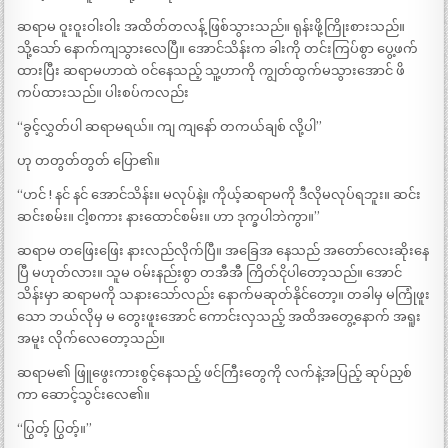
ဆရာမ ဝူးဝူးဝါးဝါး အထိတ်တလန့် ဖြစ်သွားသည်။ ရုန်းဖို့ကြိုးစားသည်။
သို့သော် နောက်ကျသွားလေပြီ။ အောင်သိန်းက ခါးကို တင်းကြပ်စွာ ပွေ့ဖက်
ထားပြီး ဆရာမဟာထဲ ဝင်နေသည့် သူ့ဟာကို ကျွတ်ထွက်မသွားအောင် ဖိ
ကပ်ထားသည်။ ပါးစပ်ကလည်း
“ခွင့်လွှတ်ပါ ဆရာမရယ်။ ကျ ကျနော် တကယ်ချစ် လို့ပါ”
ဟု တတွတ်တွတ် ပြော၏။
“ဟင် ! နင် နင် အောင်သိန်း။ မလုပ်နဲ့။ ကိုယ့်ဆရာမကို ဒီလိုမလုပ်ရဘူး။ ဆင်း
ဆင်းစမ်း။ ငါ့စကား နားထောင်စမ်း။ ဟာ ဒုက္ခပါဘဲကွာ။”
ဆရာမ တဖြေးဖြေး နားလည်လိုက်ပြီ။ အခြေအ နေသည် အတော်လေးဆိုးနေ
ပြီ မဟုတ်လား။ သူမ ဝမ်းနည်းစွာ တအီအီ ကြိတ်ငိုပါတော့သည်။ အောင်
သိန်းမှာ ဆရာမကို သနားသော်လည်း နောက်မဆုတ်နိုင်တော့။ တခါမှ မကြုံဖူး
သော ဘယ်လိုမှ မ တွေးဖူးအောင် ကောင်းလှသည့် အထိအတွေ့နောက် အရူး
အမူး လိုက်လေတော့သည်။
ဆရာမ၏ ဖြူဖွေးကားစွင့်နေသည့် ဖင်ကြီးတွေကို လက်နဲ့အပြည့် ဆုပ်ညှစ်
ကာ ဆောင့်သွင်းလေ၏။
“ပြွတ့် ပြွတ့်။”