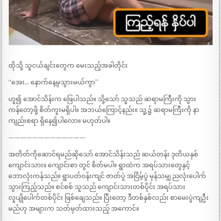
ထိုသို့ သူငယ်ချင်းတွေက မေးသည့်အခါတိုင်း
“အေး… နောက်နေ့မှသွားမယ်ကွာ”
ဟူ၍ အောင်သိန်းက ဖြေပါသည်။ သို့သော် သူသည် ဆရာမကြီးကို သွား
ကန်တော့ဖို့ စိတ်ကူးမရှိပါ။ အဘယ်ကြောင့်နည်း။ သူ့၌ ဆရာမကြီးကို နာ
ကျည်းစရာ ရှိနေ၍ပါလော။ မဟုတ်ပါ။
—————————————
အတိတ်ကိုဆောင်ရမည်ဆိုသော် အောင်သိန်းသည် ဆယ်တန်း ဒုတိယနှစ်
ကျောင်းသား။ ကျောင်းစာ တွင် စိတ်မပါ။ ရွာထဲက အရပ်သားတွေနှင့်
ဘောလုံးကန်သည်။ ရွာပတ်ဝန်းကျင် ဇာတ်ပွဲ အငြိမ့်ပွဲ မှန်သမျှ ညလုံးပေါက်
သွားကြည့်သည်။ စင်စစ် သူသည် ကျောင်းသားတစ်ပိုင်း အရပ်သား
လူပျိုပေါက်တစ်ပိုင်း ဖြစ်ချေသည်။ ပြီးတော့ ဒီတစ်နှစ်လည်း စာမေးပွဲကျဦး
မည်ဟု အများက သတ်မှတ်ထားသည့် အကောင်။