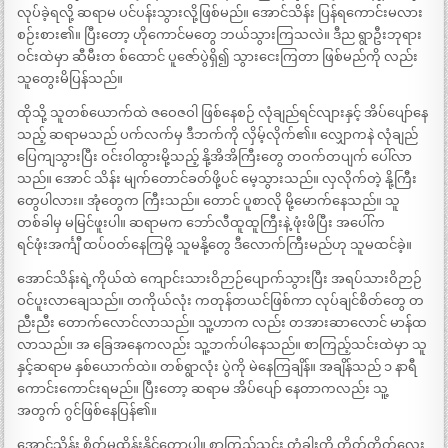
လုပ်ခဲ့ရလို့ ဆရာမ ပင်ပန်းသွားလို့ဖြစ်မည်။ အောင်သိန်း ပြန်ရကောင်းမလား
စဉ်းစား၏။ ပြီးတော့ ဟိုကောင်မတွေ ဘယ်သွားကြသလဲ။ ဒီည ရွာဦးဘုရား
ဝင်းထဲမှာ ဆီမီးတ စ်ထောင် ပူဇော်ပွဲရှိ၍ သွားငေးကြတာ ဖြစ်မည်ကို လည်း
သူတွေးမိပြန်သည်။
ထိုသို့ သူတစ်ယောက်ထဲ ဇဝေဇဝါ ဖြစ်နေစဉ် လုံချည်ရင်လျားနှင့် အိပ်ပျော်နေ
သည့် ဆရာမသည် ပက်လက်မှ ဒီဘက်ကို လှိမ့်လိုက်၏။ လျှောကနဲ လုံချည်
ပြေကျသွားပြီး ဝင်းဝါထွားမို့သည့် နို့အိအိကြီးတွေ တဝက်တပျက် ပေါ်လာ
သည်။ အောင် သိန်း မျက်တောင်ခတ်ဖို့ပင် မေ့သွားသည်။ လှလိုက်တဲ့ နို့ကြီး
တွေပါလား။ အုံတွေက ကြီးသည်။ တောင် ပူစာလို မို့မောက်နေသည်။ သူ
တစ်ခါမှ မမြင်ဖူးပါ။ ဆရာမက ဘော်လီထူထူကြီးနဲ့ ဖုံးဖိပြီး အပေါ်က
ရင်ဖုံးအင်္ကျီ ထပ်ဝတ်နေကြမို့ သူမနို့တွေ ဒီလောက်ကြီးမည်ဟု သူမထင်ခဲ့။
အောင်သိန်းရဲ့ကိုယ်ထဲ ကျောင်းသားဝိဉာဉ်ပျောက်သွားပြီး အရပ်သားဝိဉာဉ်
ဝင်ပူးလာချေသည်။ တကိုယ်လုံး ကတုန်တယင်ဖြစ်ကာ လုပ်ချင်စိတ်တွေ တ
ညီးညီး တောက်လောင်လာသည်။ သူ့ဟာက လည်း တအားဆာလောင် မာန်ထ
လာသည်။ အ ခြေအနေကလည်း သူ့ဘက်ပါနေသည်။ စာကြည့်သင်းထဲမှာ သူ
နှင့်ဆရာမ နှစ်ယောက်ထဲ။ တစ်ရွာလုံး ပွဲကို မဲနေကြချိန်။ အချိန်သည် ၁ နာရီ
ကောင်းကောင်းရမည်။ ပြီးတော့ ဆရာမ အိပ်ပျော် နေတာကလည်း သူ့
အတွက် ဂွင်ဖြစ်နေပြန်၏။
အောင်သိန်း စိတ်မထိန်းနိုင်တော့ပါ။ စာကြည့်သင်း တံခါးကို တိတ်တိတ်လေး