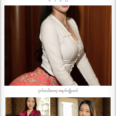
ငှက်မသိတော့ ဇရက်ဂျိုးထင်