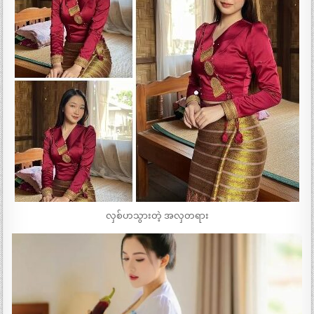
လှစ်ဟသွားတဲ့ အလှတရား