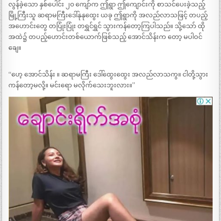
လွန်ခဲ့သော နှစ်ပေါင်း ၂၀ ကျော်က ဤရွာ ဤကျောင်းကို စာသင်ပေးခဲ့သည့်
မြို့ကြီးသူ ဆရာမကြီးဒေါ်နုနုထွေး ယခု ဤရွာကို အလည်လာသဖြင့် တပည့်
အဟောင်းတွေ တပြုံးပြုံး တရွှင်ရွှင် သွားကန်တော့ကြပါသည်။ သို့သော် ထို
အထဲ၌ တပည့်ဟောင်းတစ်ယောက်ဖြစ်သည့် အောင်သိန်းက တော့ မပါဝင်
ချေ။
“ဟေ့ အောင်သိန်း ။ ဆရာမကြီး ဒေါ်ထွေးထွေး အလည်လာသကွ။ ငါတို့သွား
ကန်တော့မလို့။ မင်းရော မလိုက်သေးဘူးလား။”