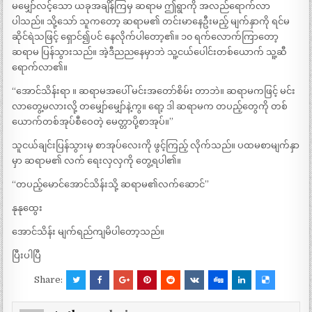
မမျှော်လင့်သော ယခုအချိန်ကြမှ ဆရာမ ဤရွာကို အလည်ရောက်လာ
ပါသည်။ သို့သော် သူကတော့ ဆရာမ၏ တင်းမာနေဦးမည့် မျက်နှာကို ရင်မ
ဆိုင်ရဲသဖြင့် ရှောင်၍ပင် နေလိုက်ပါတော့၏။ ၁၀ ရက်လောက်ကြာတော့
ဆရာမ ပြန်သွားသည်။ အဲ့ဒီညညနေမှာဘဲ သူ့ငယ်ပေါင်းတစ်ယောက် သူ့ဆီ
ရောက်လာ၏။
“အောင်သိန်းရာ ။ ဆရာမအပေါ် မင်းအတော်စိမ်း တာဘဲ။ ဆရာမကဖြင့် မင်း
လာတွေ့မလားလို့ တမျှော်မျှော်နဲ့ကွ။ ရော့ ဒါ ဆရာမက တပည့်တွေကို တစ်
ယောက်တစ်အုပ်စီဝေတဲ့ မေတ္တာပို့စာအုပ်။”
သူငယ်ချင်းပြန်သွားမှ စာအုပ်လေးကို ဖွင့်ကြည့် လိုက်သည်။ ပထမစာမျက်နှာ
မှာ ဆရာမ၏ လက် ရေးလှလှကို တွေ့ရပါ၏။
“တပည့်မောင်အောင်သိန်းသို့ ဆရာမ၏လက်ဆောင်”
နုနုထွေး
အောင်သိန်း မျက်ရည်ကျမိပါတော့သည်။
ပြီးပါပြီ
Share: