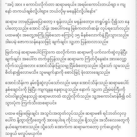
“အင့် အား ။ ကောင်းလိုက်တာ ဆရာမရယ်။ အရမ်းကောင်းတယ်ဗျာ ။ ကျ
နော် တကယ်ချစ်လို့ပါဗျာ။ ဘယ်လိုမှ မနေနိုင်လို့ပါနော်။”
ဆရာမ ဘာမှပြန်မပြောတော့ ။ ရုန်းလည်း မရုန်းတော့။ တရှုပ်ရှုပ် ငို၍သာ နေ
ပါတော့သည်။ အောင် သိန်း အပေါ်ကနေ ဖြစ်ကတတ်ဆန်း လုပ်ရသော်လည်း
ပထမဆုံး အတွေ့အကြုံ ဖြစ်သော ကြောင့် ၁၅ မိနစ်လောက်နဲ့ ပြီးသွားသည်။
ဒါပေမဲ့ ဇောကသန်နေသဖြင့် ချက်ချင်း သူ့ဟာ ပြန်ထလာသည်။
ဖြတ်ကနဲ ဆရာမပေါင်ကြားက ထလိုက်ကာ ဆရာမကို ပက်လက်ဆွဲလှန်ပြီး
ချက်ချင်း အပေါ်က တက်ခွပြန်သည်။ ဆရာမက ကြိတ်ငိုနေဆဲ။ အားလျှော့
လိုက်သည့်အလား အောင်သိန်းပြုသမျှ ငြိမ်ခံတော့သည်။ သို့သော် သူမသည်
စိတ်နာ၍လောမသိ။ သူမမျက်နှာကို စောင်ဖြင့် ဖုံးထားချေသည်။
အောင်သိန်းက နမ်းဖို့ဆွဲလှပ်သော်လည်း မရ။ အောင်သိန်းသည် ဆရာမပေါင်
နှစ်ချောင်းကို ဖြဲပြီး ကျကျနန နေရာယူသည်။ နောက် သူ့ဟာ ညိုမဲမဲကြီးကို
ဝင်းဝါနူးညံ့နေသည့် ဆရာမဟာထဲ ထည့်လိုက်သည်။ သူ့အကောင်မာန်ဖီ၍ ဝင်
သွားပုံက ကြက်သီးထစရာပင်။
ပထမ ဖြေးဖြေးချင်း အသွင်းအထုတ်လုပ်သည်။ ဆရာမ၏ ရင်ဘတ်လှလှ
ပေါ်က နို့ထွားကြီးတွေကို အားရပါးရ ကိုင်သည်။ စို့သည်။ အသီးလေးတွေကို
နယ်ချေကစားသည်။ သို့သော် အောက်က ဆရာမကတော့ ငှက်ပျောတုံး
သဖွယ် မလှုပ်မယှက်။