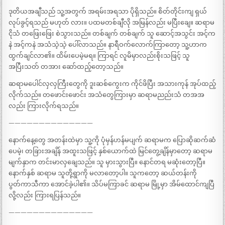
ဒုတိယအချီသည် သူ့အတွက် အရမ်းအရသာ ပိုရှိသည်။ စိတ်တိုင်းကျ ရှယ်
လုပ်ခွင့်ရသည် မဟုတ် လား။ ပထမတစ်ချီလို အမြန်လည်း မပြီးချေ။ ဆရာမ
ငိုသံ တဖြေးဖြေး စဲသွားသည်။ တစ်ချက် တစ်ချက် သူ ဆောင့်အသွင်း အင့်က
နဲ အင့်ကနဲ အသံသဲ့သဲ့ ပေါ်လာသည်။ နာရီဝက်လောက်ကြာတော့ သူ့ဟာက
ထွက်ချင်လာ၏။ ထိမ်းပေမဲ့မရ။ ကြာရင် လူမိမှာလည်းစိုးသဖြင့် သူ
အပြီးသတ် တအား ဆော်ထည့်တော့သည်။
ဆရာမပေါင်လှလှကြီးတွေကို ဒူးဆစ်ကွေးက ကိုင်ဖိပြီး အသားကုန် အုပ်ထည့်
လိုက်သည်။ တဖောင်းဖောင်း အသံတွေကြားမှာ ဆရာမညည်းသံ တအအ
လည်း ကြားလိုက်ရသည်။
——————————————
နောက်နေ့တွေ အတန်းထဲမှာ သူ့ကို ပုံမှန်ဟန်မပျက် ဆရာမက ပြောဆိုဆက်ဆံ
ပေမဲ့၊ တခြားအချိန် အထူးသဖြင့် နှစ်ယောက်ထဲ မြင်တွေ့ချိန်မှာတော့ ဆရာမ
မျက်နှာက တင်းမာလှချေသည်။ သူ မှားသွားပြီ။ နောင်တရ မဆုံးတော့ပြီ။
နောက်နှစ် ဆရာမ သူတို့ရွာကို မလာတော့ပါ။ သူကတော့ ဆယ်တန်းကို
ပွတ်ကာသီကာ အောင်ခဲ့ပါ၏။ သိပ်မကြာခင် ဆရာမ မြို့မှာ အိမ်ထောင်ကျပြီ
လို့လည်း ကြားရပြန်သည်။
——————————————