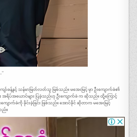
…”
ော်ခန့်နှင့် သန်မာဖြတ်လတ်သူ ဖြစ်သည်။ မအေးမြင့် မှာ ဦးကျောက်ခဲ၏
ာင်း အရိပ်အယောင်များ ပြခဲ့သည်ဟု ဦးကျောက်ခဲ က ဆိုသည်။ ထို့ကြောင့်
ကျောက်ခဲကို ခိုင်းခဲ့ခြင်း ဖြစ်သည်။ အောင်ခိုင် ဆိုတာက မအေးမြင့်
သည်။