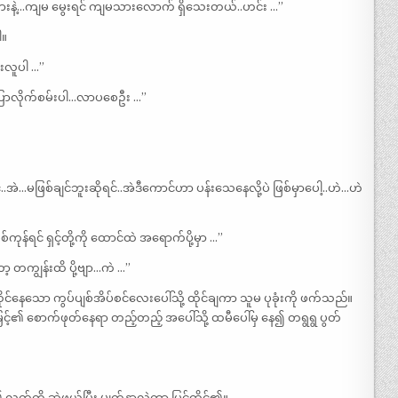
းနဲ့…ကျမ မွေးရင် ကျမသားလောက် ရှိသေးတယ်..ဟင်း …”
ါ။
းလူပါ …”
 ပြောလိုက်စမ်းပါ…လာပစေဦး …”
အဲ…မဖြစ်ချင်ဘူးဆိုရင်..အဲဒီကောင်ဟာ ပန်းသေနေလို့ပဲ ဖြစ်မှာပေါ့..ဟဲ…ဟဲ
ုန်ရင် ရှင့်တို့ကို ထောင်ထဲ အရောက်ပို့မှာ …”
 တကျွန်းထိ ပို့ဗျာ…ကဲ …”
င်နေသော ကွပ်ပျစ်အိပ်စင်လေးပေါ်သို့ ထိုင်ချကာ သူမ ပုခုံးကို ဖက်သည်။
၏ စောက်ဖုတ်နေရာ တည့်တည့် အပေါ်သို့ ထမီပေါ်မှ နေ၍ တရွရွ ပွတ်
်ကို ဆွဲဖယ်ပြီး မျက်နှာလွှဲကာ ပြင်ထိုင်၏။