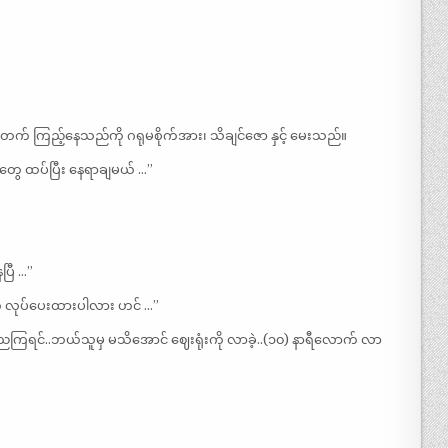
တက် ကြည့်နေသည်ကို ဂရုမစိုက်အား၊ သိချင်ဇော နှင့် မေးသည်။
ွေ ထပ်ပြီး နေရာချမယ် …”
ြီ …”
် လုပ်ပေးထားပါလား ဟင် …”
င်..ဘယ်သူမှ မသိအောင် ဈေးရုံးကို လာခဲ့..(၁၀) နာရီလောက် လာ