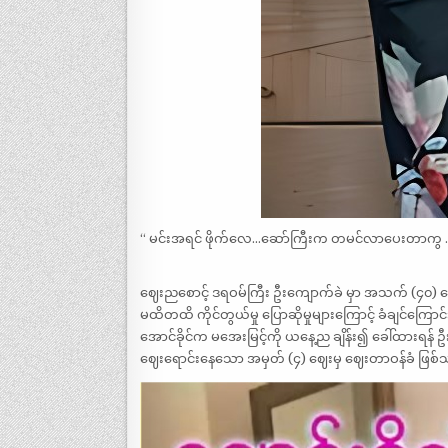
“ မင်းအရင် ဖိုက်လေ…ဆော်ကြီးက တမင်လာပေးတာကွ 
ဈေးညစောင့် ဒရဝမ်ကြီး ဦးကျောက်ခဲ မှာ အသက် (၄၀) ကျ
မထိတထိ ကိုင်တွယ်မှု ပြောဆိုမှုများကြောင့် ခံချင်ကြေ
အောင်ခိုင်က မအေးမြင့်ကို ယနေ့ည ချိန်း၍ ခေါ်ထားရန် ဦး
ဈေးရောင်းနေသော အမှတ် (၄) ဈေးမှ ဈေးတာဝန်ခံ ဖြစ်