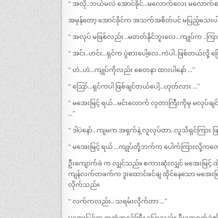
“ အလို..ဘယ်မလဲ အောင်ခိုင်…မလောက်လေး မလောက်စာ
အမှန်တော့ အောင်ခိုင်က အသက်အစိတ်ပင် မပြည့်သေးပ
“ အလုပ် မဖြစ်လည်း ..မတတ်နိုင်ဘူးလေ…ကျုပ်က ..ကြာ
“ အင်း..ဟင်း…ရှင်က ပွဲစားပေါ့လေ..ကဲပါ..ဖြစ်တယ်လို့
“ ဟဲ..ဟဲ…ကျုပ်ကိုလည်း စေတနာ ထားပါနော် …”
“ ဪ…ရှင်ကပါ ဖြစ်ချင်တယ်ပေါ့…ဟုတ်လား …”
“ မအေးမြင့် ရယ်…မင်းလောက် လှတာကြီးကိုမှ မလုပ်ချင်..
…”
“ ဒါပဲနော်…ကျမက အရှက်နဲ့ လူလုပ်တာ..လူသိရှင်ကြား ဖြစ်က
“ မအေးမြင့် ရယ် …ကျုပ်တို့ဘက်က ပေါက်ကြားလို့ကတော့
ဦးကျောက်ခဲ က လျှင်သည်။ စကားဆုံးလျှင် မအေးမြင့် ထို
ကျန်လက်တဖက်က ဒူးထောင်ဖင်ချ ထိုင်နေသော မအေးမြင့်
လိုက်သည်။
“ လက်ကလည်း.. သရမ်းလိုက်တာ …”
မအေးမြင့်က ကတုံကရင်ကြီး ပြောသည်။ ဦးကျောက်ခဲ၏ လက