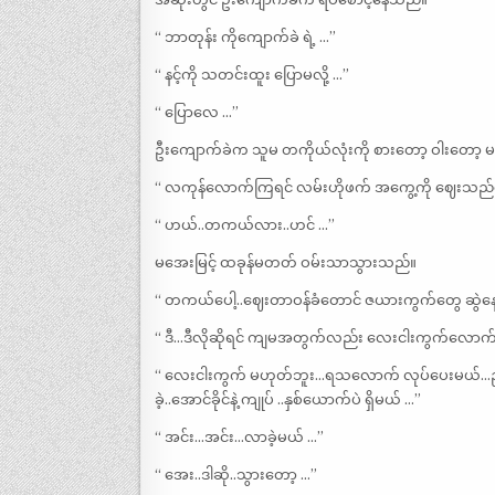
“ ဘာတုန်း ကိုကျောက်ခဲ ရဲ့ …”
“ နင့်ကို သတင်းထူး ပြောမလို့ …”
“ ပြောလေ …”
ဦးကျောက်ခဲက သူမ တကိုယ်လုံးကို စားတော့ ဝါးတော့ မ
“ လကုန်လောက်ကြရင် လမ်းဟိုဖက် အကွေ့ကို ဈေးသည်တ
“ ဟယ်..တကယ်လား..ဟင် …”
မအေးမြင့် ထခုန်မတတ် ဝမ်းသာသွားသည်။
“ တကယ်ပေါ့..ဈေးတာဝန်ခံတောင် ဇယားကွက်တွေ ဆွဲနေပ
“ ဒီ…ဒီလိုဆိုရင် ကျမအတွက်လည်း လေးငါးကွက်လောက
“ လေးငါးကွက် မဟုတ်ဘူး…ရသလောက် လုပ်ပေးမယ်…ညကြရ
ခဲ့..အောင်ခိုင်နဲ့ ကျုပ် ..နှစ်ယောက်ပဲ ရှိမယ် …”
“ အင်း…အင်း…လာခဲ့မယ် …”
“ အေး..ဒါဆို..သွားတော့ …”