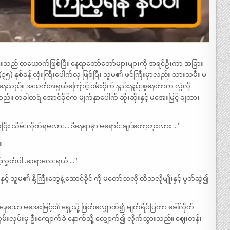
ေးသည် တယောက်ဖြစ်ပြီး နေရာတော်တော်များများကို အရင်ဦးကာ အခြား
 နှစ်ခန့် လုံးကြီးပေါက်လှ ဖြစ်ပြီး သူမ၏ ဖင်ကြီးမှာလည်း သားသမီး မ
းကြီးနေသည်။ အသက်အရွယ်ကြောင့် ဝမ်းဗိုက် နည်းနည်းစူနေတာက လွဲလို့
။ တခါတရံ အောင်ခိုင်က မျက်နှာပေါက် ဆိုးဆိုးနှင့် မအေးမြင့် ချထား
ွဲပြီး သိမ်းလိုက်ရမလား… ဒီနေရာမှာ မရောင်းချင်တော့ဘူးလား …”
း
င့်လွှတ်ပါ..ဆရာလေးရယ် …”
 သူမ၏ နို့ကြီးတွေနဲ့ အောင်ခိုင် ကို မတော်သလို ထိသလိုမျိုးနှင့် ပွတ်ဆွဲ၍
ာ မအေးမြင့်၏ ရှေ့သို့ ဖြတ်လျှောက်၍ မျက်ရိပ်ပြကာ ခေါ်လိုက်
လှမ်းမှ ဦးကျောက်ခဲ နောက်သို့ လျှောက်၍ လိုက်သွားသည်။ ဈေးတန်း