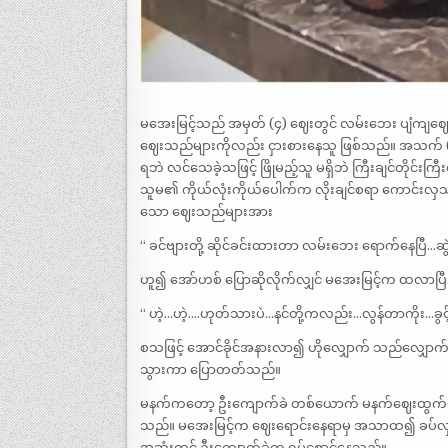
မအေးမြင့်သည် အမှတ် (၄) ဈေးတွင် လမ်းဘေး ပျံကျဈ
ဈေးသည်များကိုလည်း ငှားစားနေသူ ဖြစ်သည်။ အသက် (၃၅)
ရဘဲ လင်သေခဲ့သဖြင့် ဖြိုမည့်သူ မရှိဘဲ ကြီးချင်တိုင်
သူမ၏ ကိုယ်လုံးကိုယ်ပေါက်က လိုးချင်စရာ ကောင်းလှသည်
သော ဈေးသည်များအား
“ ခင်ဗျားတို့ ဆိုင်ခင်းထားတာ လမ်းဘေး ရောက်နေပြီ…ဆ
ဟူ၍ အော်ဟစ် ပြောဆိုလိုက်လျှင် မအေးမြင့်က ထလာပြီ
“ ဟဲ့…ဟဲ့….ဟုတ်သားပဲ…နင်တို့ကလည်း…လွန်တာကိုး…ခွ
စသဖြင့် အောင်ခိုင်အနားလာ၍ ဟိုလျှောက် သည်လျှောက်နှင့်
သွားကာ ပြောတတ်သည်။
မနက်ကတော့ ဦးကျောက်ခဲ တစ်ယောက် မနက်ဈေးထွက်နေသေ
သည်။ မအေးမြင့်က ဈေးရောင်းနေရာမှ အသာထ၍ ခပ်လှမ်း
အဆုံးတွင် ဦးကျောက်ခဲက ရပ်စောင့်နေသည်။