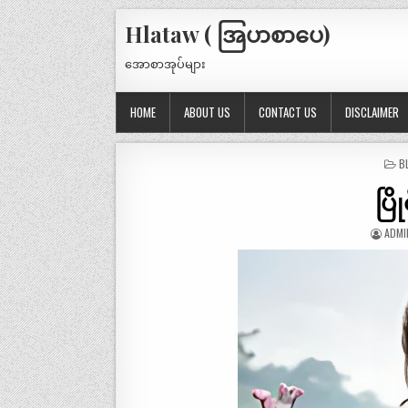
Hlataw ( အြပာစာပေ)
အောစာအုပ်များ
HOME
ABOUT US
CONTACT US
DISCLAIMER
P
B
IN
ပြိ
ADMI