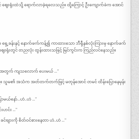
် ဈေးရုံးထဲသို့ ရောက်လာခဲ့ရလေသည်။ ထို့ကြောင့် ဦးကျောက်ခဲက အောင်
 ရှေ့ခန်းနှင့် နောက်ဖက်ကန့်၍ ကာထားသော ဘီရီုနှစ်လုံးကြားမှ နောက်ဖက်
ဈေးရုံးတွင် တညလုံး ထွန်းထားသဖြင့် မြင်ကွင်းက ကြည်လင်နေသည်။
်တို့အတွက် ကျသလောက် ပေးမယ် …”
ည်။ သူမ၏ အသံက အတ်တက်တက်ဖြင့် မတုန်အောင် တမင် ထိန်းပြောနေမှန်း
ပြောမယ်နော်…ဟဲ..ဟဲ …”
င်းဟင်း …”
င်ဗျားကို စိတ်ဝင်စားနေတာ ဟဲ..ဟဲ …”