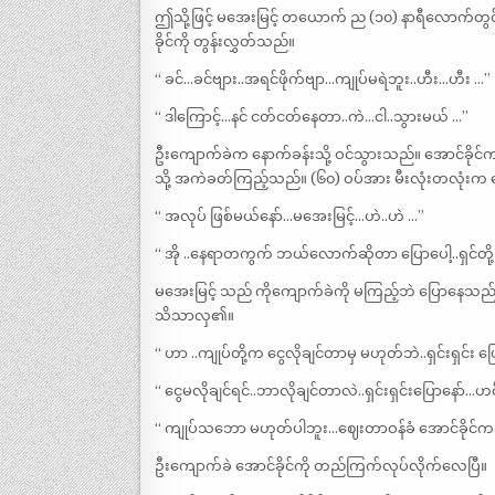
ဤသို့ဖြင့် မအေးမြင့် တယောက် ည (၁၀) နာရီလောက်တွင
ခိုင်ကို တွန်းလွှတ်သည်။
“ ခင်…ခင်ဗျား..အရင်ဖိုက်ဗျာ…ကျုပ်မရဲဘူး..ဟီး…ဟီး …”
“ ဒါကြောင့်…နင် ငတ်ငတ်နေတာ..ကဲ…ငါ..သွားမယ် …”
ဦးကျောက်ခဲက နောက်ခန်းသို့ ဝင်သွားသည်။ အောင်ခိုင်က
သို့ အကဲခတ်ကြည့်သည်။ (၆၀) ဝပ်အား မီးလုံးတလုံးက 
“ အလုပ် ဖြစ်မယ်နော်…မအေးမြင့်…ဟဲ..ဟဲ …”
“ အို ..နေရာတကွက် ဘယ်လောက်ဆိုတာ ပြောပေါ့..ရှင
မအေးမြင့် သည် ကိုကျောက်ခဲကို မကြည့်ဘဲ ပြောနေသ
သိသာလှ၏။
“ ဟာ ..ကျုပ်တို့က ငွေလိုချင်တာမှ မဟုတ်ဘဲ..ရှင်းရှင်း 
“ ငွေမလိုချင်ရင်..ဘာလိုချင်တာလဲ..ရှင်းရှင်းပြောနော်…ဟ
“ ကျုပ်သဘော မဟုတ်ပါဘူး…ဈေးတာဝန်ခံ အောင်ခိုင်က ခ
ဦးကျောက်ခဲ အောင်ခိုင်ကို တည်ကြက်လုပ်လိုက်လေပြီ။