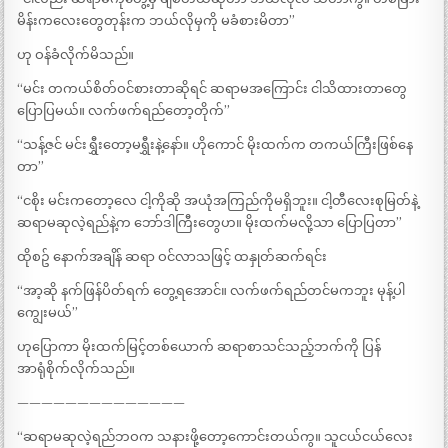
မိန်းကလေးတွေတုန်းက ဘယ်လိုမှကို မခံစားမိတာ”
ဟု ဝန်ခံလိုက်မိသည်။
“မင်း တကယ်စိတ်ဝင်စားတာဆိုရင် ဆရာမအကြောင်း ငါသိထားတာတွေ
ပြောပြမယ်။ လက်ဖက်ရည်တော့တိုက်”
“သန့်ဇင် မင်းရွှီးတော့မရွှီးနဲ့နော်။ ဟိုကောင် မိုးထက်က တကယ်ကြီးဖြစ်နေ
တာ”
“ငစိုး မင်းကတော့လေ ငါ့ကိုဆို အယုံအကြည်ကိုမရှိဘူး။ ငါ့တီလေးစုမြတ်နဲ့
ဆရာမဆုလဲ့ရည်နဲ့က ဘော်ဒါကြီးတွေဟ။ မိုးထက်မလို့သာ ပြောပြတာ”
ထိုစဥ် နောက်အချိန် ဆရာ ဝင်လာသဖြင့် ထနှုတ်ဆက်ရင်း
“အာ့ဆို နက်ဖြန်ပိတ်ရက် တွေ့ရအောင်။ လက်ဖက်ရည်တင်မကဘူး မုန့်ပါ
ကျွေးမယ်”
ဟုပြောကာ မိုးထက်မြင့်တစ်ယောက် ဆရာစာသင်သည့်ဘက်ကို ပြန်
အာရုံစိုက်လိုက်သည်။
——————————————
“ဆရာမဆုလဲ့ရည်ဘဝက သနားဖို့တော့ကောင်းတယ်ကွ။ သူငယ်ငယ်လေး