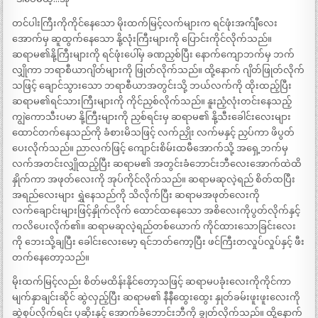
တင်ပါးကြီးကိုကိုင်နေသော မိုးထက်မြင့်လက်များက ရင်ဖုံးအက်ျီလေး
အောက်မှ ဆူထွက်နေသော နို့လုံးကြီးများကို ပြောင်းကိုင်လိုက်သည်။
ဆရာမ၏နို့ကြီးများကို ရင်ဖုံးပေါ်မှ ခဏညှစ်ပြီး နောက်ကျောဘက်မှ ဘက်
လျှိုကာ ဘရာစီယာဂျိတ်များကို ဖြုတ်လိုက်သည်။ ထို့နောက် ဂျိတ်ဖြုတ်လိုက်
သဖြင့် ချောင်သွားသော ဘရာစီယာအတွင်းသို့ ဘယ်လက်ကို ထိုးထည့်ပြီး
ဆရာမ၏ရင်သားကြီးများကို ကိုင်ညှစ်လိုက်သည်။ နူးညံ့လုံးတင်းနေသည့်
ကျွဲကောသီးပမာ နို့ကြီးများကို ညှစ်ရင်းမှ ဆရာမ၏ နို့သီးခေါင်းလေးများ
ထောင်တက်နေသည်ကို ခံစားမိသဖြင့် လက်ညှိုး လက်မနှင့် ညှပ်ကာ ဖိပွတ်
ပေးလိုက်သည်။ ညာလက်ဖြင့် ကျောင်းစိမ်းထမီအောက်သို့ အရှေ့ဘက်မှ
လက်အတင်းလျှိုထည့်ပြီး ဆရာမ၏ အတွင်းခံဘောင်းဘီလေးအောက်ထဲထိ
နှိုက်ကာ အဖုတ်လေးကို အုပ်ကိုင်လိုက်သည်။ ဆရာမဆုလဲ့ရည် စိတ်ထပြီး
အရည်လေးများ ရွှဲနေသည်ကို သိလိုက်ပြီး ဆရာမအဖုတ်လေးကို
လက်ချောင်းများဖြင့်နှိုက်လိုက် ထောင်ထနေသော အစိလေးကိုပွတ်လိုက်နှင့်
ကလိပေးလိုက်၏။ ဆရာမဆုလဲ့ရည်တစ်ယောက် ကိုင်ထားသောခြင်းလေး
ကို ဘေးသို့ချပြီး ခေါင်းလေးမော့ ရင်ဘတ်ကော့ပြီး ဖင်ကြီးတလှုပ်လှုပ်နှင့် ဖီး
တက်နေတော့သည်။
မိုးထက်မြင့်လည်း စိတ်မထိန်းနိုင်တော့သဖြင့် ဆရာမပခုံးလေးကိုကိုင်ကာ
မျက်နှာချင်းဆိုင် ဆွဲလှည့်ပြီး ဆရာမ၏ နီနီထွေးထွေး နှုတ်ခမ်းဖူးဖူးလေးကို
ဆွဲစုပ်လိုက်ရင်း ပုဆိုးနှင့် အောက်ခံဘောင်းဘီကို ချွတ်လိုက်သည်။ ထို့နောက်