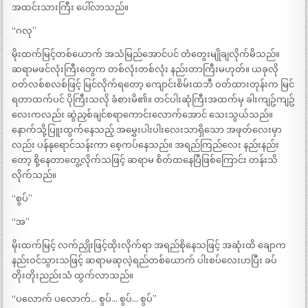
အထင်းသားကြီး ပေါ်လာသည်။
“ဂလု”
မိုးထက်မြင့်တစ်ယောက် အသံမြည်အောင်ပင် တံတွေးမျိုချလိုက်မိသည်။
ဆရာမဖင်လုံးကြီးတွေက တစ်လုံးတစ်လုံး နည်းတာကြီးမဟုတ်။ ယခုလို
ဝတ်လစ်စလစ်ဖြင့် မြင်လိုက်ရတော့ ကျောင်းစိမ်းထဘီ ဝတ်ထားတုန်းက မြင်
ရတာထက်ပင် ပိုကြီးသလို ခံစားမိ၏။ တင်ပါးဆုံကြီးအထက်မှ ခါးကျဥ်ကျဥ်
လေးကလည်း ဆွဲညှစ်ချင်စရာကောင်းလောက်အောင် သေးသွယ်သည်။
နောက်သို့ပြူးထွက်နေသည့် အမွှေးပါးပါးလေးသာရှိ​သော အဖုတ်လေးမှာ
လည်း ပန်နုရောင်သန်းကာ စေ့ကပ်နေသည်။ အရည်ကြည်လေး နည်းနည်း
တော့ စို့နေတာတွေ့လိုက်သဖြင့် ဆရာမ စိတ်ထနေပြီဖြစ်ကြောင်း တန်းသိ
လိုက်သည်။
“စွပ်”
“အ”
မိုးထက်မြင့် လက်ညှိုးဖြင့်ထိုးလိုက်ရာ အရည်စိုနေသဖြင့် အဆုံးထိ ချောက
နည်းဝင်သွားသဖြင့် ဆရာမဆုလဲ့ရည်တစ်ယောက် ပါးစပ်လေးဟပြီး ခပ်
တိုးတိုးညည်းသံ ထွက်လာသည်။
“ပလောက် ပလောက်… စွပ်… စွပ်… စွပ်”