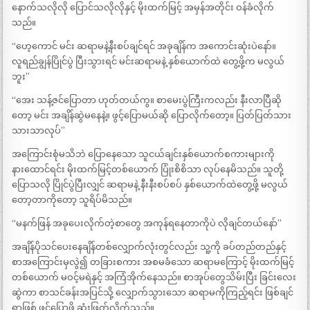
နောက်သလိုလို ပြောင်သလိုလိုနှင့် မိုးထက်မြင့် အမှန်အတိုင်း ဝန်ခံလိုက်
သည်။
“ဟေ့ကောင် မင်း ဆရာမနဲ့နီးစပ်ချင်ရင် အခုချိန်က အကောင်းဆုံးပဲနော်။
လူရည်ချွန်ပြိုင်ပွဲ ပြီးသွားရင် မင်းဆရာမနဲ့ နှစ်ယောက်ထဲ တွေ့ဖို့က မလွယ်
ဘူး”
“အေး သန့်ဇင်ပြောတာ ဟုတ်တယ်ကွ။ စာမေးပွဲကြီးကလည်း နီးလာပြီဆို
တော့ မင်း အချိန်ဆွဲမနေနဲ့။ ဖွင့်ပြောမယ်ဆို ပြောလိုက်တော့။ ပြတ်ပြတ်သား
သားသာလုပ်”
အကြောင်းစုံမသိဘဲ ပြောနေသော သူငယ်ချင်းနှစ်ယောက်စကားများကို
နားထောင်ရင်း မိုးထက်မြင့်တစ်ယောက် ပြုံးစိစိသာ လုပ်နေမိသည်။ သူတို့
ပြောသလို ပြိုင်ပွဲပြီးလျှင် ဆရာမနဲ့ နီးနီးစပ်စပ် နှစ်ယောက်ထဲတွေ့ဖို့ မလွယ်
တော့တာကိုတော့ သူရိပ်မိသည်။
“မနက်ဖြန် အခုပေးလိုက်တဲ့စာတွေ အကုန်ရနေတာကိုပဲ လိုချင်တယ်နော်”
အချိန်ပိုသင်ပေးနေချိန်တစ်လျှောက်လုံးတွင်လည်း သူ့ကို ခပ်တည်တည်နှင့်
စာအကြောင်းမှလွဲ၍ တခြားစကား အစမခံသော ဆရာမကြောင့် မိုးထက်မြင့်
တစ်ယောက် မဝင့်မရဲနှင့် အကြံအိုက်နေသည်။ စာအုပ်တွေသိမ်းပြီး ခြင်းလေး
ဆွဲကာ စာသင်ခန်းအပြင်သို့ လျှောက်သွားသော ဆရာမကိုကြည့်ရင်း ဖြစ်ချင်
ရာဖြစ် ဖွင့်ပြောဖို့ ဆုံးဖြတ်လိုက်သည်။