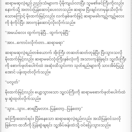
ဆရာမဆုလဲ့ရည် ညည်းသံများက ပိုမိုကျယ်လာပြီး သူမ၏ဖင်ကြီးကိုလည်း
နောက်သို့ အတင်းပြန်ဆောင့်ပေးလာသည်။ ဆရာမ ပြီးချင်လာမှန်းသိလိုက်
သောကြောင့် မိုးထက်မြင့်လည်း လက်နှစ်ဖက်ဖြင့် ဆရာမခါးကျဥ်ကျဥ်လေး
ကို စုံကိုင်ပြီး အားကုန်ဆောင့်လိုးလိုက်သည်။
“အမယ်လေး ထွက်ကုန်ပြီ… ထွက်ကုန်ပြီ”
“အား…ကောင်းလိုက်တာ…ဆရာမရာ”
ဆရာမဆုလဲ့ရည်တစ်ယောက် အိုးကြီး တဆတ်ဆတ်တုန်ပြီး ပြီးသွားသလို
မိုးထက်မြင့်လည်း ဆရာမဖင်လုံးကြီးနှစ်လုံးကို အသားကုန်ဖြဲရင်း သူ့လီးကြီး
ကို စောက်ဖုတ်ပေါက်ထဲ အဆုံးထိသွင်းကာ သုတ်ရည်များကို သားအိမ်ပြည့်
အောင် ပန်းထုတ်လိုက်သည်။
“ပလွတ်”
မိုးထက်မြင့်လည်း ပျော့သွားသော သူ့ငပဲကြီးကို ဆရာမစောက်ဖုတ်ပေါက်ထဲ
မှ ဆွဲထုတ်လိုက်သည်။
“သွား…သွား..​.စာရပြီမလား..ပြန်တော့…ပြန်တော့”
ဖင်ကြီးထောင်ရင်း ငြိမ်နေသော ဆရာမဆုလဲ့ရည်လည်း အသိပြန်ဝင်သလို
ဖြစ်ကာ ထဘီကို ပြန်ဆွဲချရင်း သူ့အိပ်ခန်းထဲသို့ ဝင်ပြေးသွားသည်။