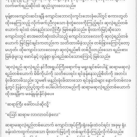
လက်ဖက်ရည်ဆိုင်ထဲ ဆူညံသွားလေသည်။
မုန့်စားကျောင်းဆင်းချိန် ကျောင်းဘောလုံးကွင်းဘေးခုံပေါ်တွင် စကားတွတ်
ထိုးနေကြသည့် လိုက်ဖက်ညီလှသော စုံတွဲလေးကိုကြည့်ရင်း ဆုလဲ့ရည်တစ်
ယောက် ရင်ထဲ ဝမ်းနည်းသလိုကြီး ဖြစ်နေမိသည်။ မိုးထက်မြင့်ဆိုသော
ကျောင်းတွင် စာအတော်ဆုံးထဲပါသည့် ကျောင်းသားလေးကို ဆုလဲ့ရည်တစ်
ယောက် မြင်မြင်ချင်းကတည်းက သတိထားမိခဲ့သည်။ တစ်ခြားကြောင့်တော့
မဟုတ်၊ ထိုကျောင်းသားလေးမှာ ဆုလဲ့ရည်၏ တစ်ဦးတည်းသော ရည်းစား
ဖြစ်ခဲ့ဖူးသူ မောင်နှင့် လွန်စွာ ရုပ်ရည်ဆင်သောကြောင့် ဖြစ်သည်။
‘ဆုလဲ့ရည် ဆုလဲ့ရည် နင်ဒီအရွယ်ကြီးရောက်မှ မရူးချင်စမ်းပါနဲ့’ ဆရာမဆုလဲ့
ရည်တစ်ယောက် မိမိကိုယ်ကို သတိပေးရင်း ရင်ခုန်နေသည့်စိတ်ကို အတင်း
ဖုံးဖိထားမိသည်။ သူမ၏ မနည်းဖုံးဖိထားသော ရင်ခုန်သံများ နောက်တစ်လ​​ခ
န့်တွင် ပြန်လည်ပွင့်ထွက် ပေါ်ပေါက်လာမည်ကို ဆရာမဆုလဲ့ရည်တစ်ယောက်
ထိုအချိန်က မခန့်မှန်းနိုင်ခဲ့ပေ။
“ဆရာကြီး ခေါ်တယ်ဆိုလို့”
“ဪ ဆရာမ လာလာဝင်ခဲ့လေ”
ဆရာမဆုလဲ့ရည်တစ်ယောက် ကျောင်းအုပ်ကြီးရုံးခန်းထဲဝင်ရင်း အခုမှ ရုံး
ခန်းထဲကထွက်လာသော မိုးထက်မြင့်ကို တစ်ချက်ခိုးကြည့်လိုက်မိသည်။