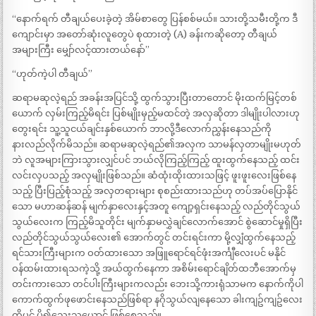
“နောက်ရက် တီချယ်ပေးခဲ့တဲ့ အိမ်စာတွေ ပြန်စစ်မယ်။ သားတို့သမီးတို့က ဒီ
ကျောင်းမှာ အတော်ဆုံးလူတွေပဲ စုထားတဲ့ (A) ခန်းကဆိုတော့ တီချယ်
အများကြီး မျှော်လင့်ထားတယ်နော်”
“ဟုတ်ကဲ့ပါ တီချယ်”
ဆရာမဆုလဲ့ရည် အခန်းအပြင်သို့ ထွက်သွားပြီးတာတောင် မိုးထက်မြင့်တစ်
ယောက် လှမ်းကြည့်မိရင်း ပြစ်မျိုးမှည့်မထင်တဲ့ အလှဆိုတာ ဒါမျိုးပါလားဟု
တွေးရင်း သူ့သူငယ်ချင်းနှစ်ယောက် ဘာလို့ဒီလောက်ညွှန်းနေသည်ကို
နားလည်လိုက်မိသည်။ ဆရာမဆုလဲ့ရည်၏အလှက သာမန်လှတာမျိုးမဟုတ်
ဘဲ လူအများကြားသွားလျှင်ပင် ဘယ်လိုကြည့်ကြည့် ထူးထွက်နေသည့် ထင်း
လင်းလှပသည့် အလှမျိုးဖြစ်သည်။ ဆံထုံးထိုးထားသဖြင့် ဖူးဖူးလေးဖြစ်နေ
သည့် ပြီးပြည့်စုံသည့် အလှတရားများ စုစည်းထားသည်ဟု တပ်အပ်ပြောနိုင်
သော မဟာဆန်ဆန် မျက်နှာလေးနှင့်အတူ ကျော့ရှင်းနေသည့် လည်တိုင်သွယ်
သွယ်လေးက ကြည့်မိသူတိုင်း မျက်နှာမလွှဲချင်လောက်အောင် စွဲဆောင်မှုရှိပြီး
လည်တိုင်သွယ်သွယ်လေး၏ အောက်တွင် တင်းရင်းကာ မို့လျှံထွက်နေသည့်
ရင်သားကြီးများက ဝတ်ထားသော အဖြူရောင်ရင်ဖုံးအင်္ကျီလေးပင် မနိုင်
ဝန်ထမ်းထားရသကဲ့သို့ အယ်ထွက်နေကာ အစိမ်းရောင်ချိတ်ထဘီအောက်မှ
တင်းကားသော တင်ပါးကြီးများကလည်း ဘေးသို့ကားရုံသာမက နောက်ကိုပါ
ကောက်ထွက်ဖုဖောင်းနေသည်ဖြစ်ရာ နဂိုသွယ်လျနေသော ခါးကျဥ်ကျဥ်လေး
ကိုပင် ပို၍သေးသယောင် ဖြစ်စေသည်။