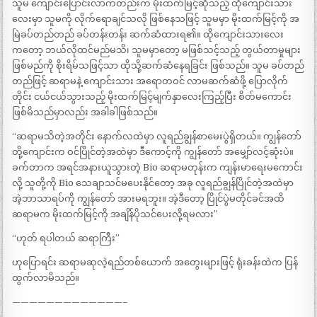
သူမ ကျောင်းပြောင်းလာကတည်းက မိုးထက်မြင့်ဆိုသည့် ထိုကျောင်းသား
လေးမှာ သူမကို လိုက်ရောချင်သလို ဖြစ်နေသဖြင့် သူမမှာ မိုးထက်မြင့်ကို အ
မြဲခပ်တည်တည် ခပ်တန်းတန်း ဆက်ဆံထားရ၏။ ထိုကျောင်းသားလေး
ကတော့ ဘယ်လိုထင်မည်မသိ၊ သူမမှာတော့ မဖြစ်သင့်သည့် တွယ်တာမှုများ
ဖြစ်မည်ကို စိုးရိမ်သဖြင့်သာ ထိုသို့ဆက်ဆံနေရခြင်း ဖြစ်သည်။ သူမ ခပ်တည်
တည်ဖြင့် ဆရာမနဲ့ ကျောင်းသား အရောတဝင် လာမဆက်ဆံဖို့ ပြောလိုက်
တိုင်း ငယ်ငယ်သွားသည့် မိုးထက်မြင့်မျက်နှာလေးကြည့်ပြီး စိတ်မကောင်း
ဖြစ်မိသည်မှာလည်း အခါခါဖြစ်သည်။
“ဆရာမသိတဲ့အတိုင်း နောက်လထဲမှာ လူရည်ချွန်စာမေးပွဲရှိတယ်။ ကျွန်တော်
တို့ကျောင်းက ဝင်ပြိုင်တဲ့အထဲမှာ ဒီကောင့်ကို ကျွန်တော် အမျှော်လင့်ဆုံးပဲ။
ခက်တာက အရင်အနားယူသွားတဲ့ Bio ဆရာမတုန်းက ကျန်းမာရေးမကောင်း
လို့ သူတို့ကို Bio သေချာသင်မပေးနိုင်တော့ အခု လူရည်ချွန်ပြိုင်တဲ့အထဲမှာ
အဲ့ဘာသာရပ်ကို ကျွန်တော် အားမရဘူး။ အဲ့ဒီတော့ ပြိုင်ပွဲမတိုင်ခင်အထိ ​
ဆရာမက မိုးထက်မြင့်ကို အချိန်ပိုသင်ပေးလို့ရမလား”
“ဟုတ် ရပါတယ် ဆရာကြီး”
ဟုပြောရင်း ဆရာမဆုလဲ့ရည်တစ်ယောက် အတွေးများဖြင့် ရုံးခန်းထဲက ပြန်
ထွက်လာမိသည်။
—————————————–