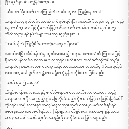
ပြီး မျက်နှာပင် မလွှဲနိုင်တော့ပေ။
“ဟိုကောင်မိုးထက် စာမကြည့်ဘဲ ဘယ်တွေလာကြည့်နေတာလဲ”
ဆရာမဆုလဲ့ရည်တစ်ယောက် ရှက်ရမ်းရမ်းပြီး အော်လိုက်သည်။ သူ ခိုးကြည့်
နေတာ မိသွားသဖြင့် မိုးထက်မြင့်တစ်ယောက် ကမန်းကတမ်း မျက်နှာလွှဲ
လိုက်သည်။ ရင်ခုန်သံများကတော့ ဆူညံနေဆဲ…။
“ဘယ်လိုလဲ ကြည့်ခိုင်းထားတဲ့စာတွေ ရပြီလား”
အဝတ်လဲပြီး အိပ်ခန်းထဲမှ ထွက်လာသည့် ဆရာမ စကားသံကို ကြားသဖြင့်
မိုးထက်မြင့်တစ်ယောက် မော့ကြည့်ရင်း မသိမသာ အကဲခတ်လိုက်မိသည်။
ဆရာမမျက်နှာကလေးကတော့ ဟန်ဆောင်တာလား ဘယ်လိုမှ မခံစားရလို့ပဲ
လားတော့မသိ ရှက်တာရွံ့တာ မရှိဘဲ ပုံမှန်အတိုင်းသာ ဖြစ်သည်။
“ဟုတ် ရပါပြီ ဆရာမ”
တီရှပ်မိုးပြာရောင်လေးနှင့် ကော်ဖီရောင်ဗြောင်ထဘီလေး ဝတ်ထားသည့်
ဆရာမလေးကို ငေးကြည့်ရင်း ဖြေလိုက်သည်။ မိုးထက်မြင့်က ကြမ်းပြင်ပေါ်
ထိုင်ရင်း စာပွဲပုလေးနှင့် စာလုပ်နေသည့်အတွက် ဘေးမှာ မတ်တပ်ရပ်ရင်း
မေးနေ​သော ဆရာမ၏ရင်သားကြီးများက တီရှပ်လေးအောက်မှ ရုန်းထွက်
တော့မယောင် ဖောင်းထွက်နေသည်ကို အတိုင်းသား မြင်နေရသည်။
“အာ”