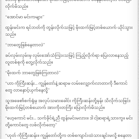
လိုက်မိသည်။
“အောင်မာ မင်းကများ”
ထွန်းမင်းက ရင်ဘတ်ကို တွန်းလိုက်သဖြင့် မိုးထက်မြင့်တစ်ယောက် ယိုင်သွား
သည်။
“ဘာတွေဖြစ်နေတာလဲ”
ခပ်လှမ်းလှမ်းမှ လှမ်းအော်သံကြားသဖြင့် ကြည့်လိုက်ရာ ပြေးလာနေသည့်
လူတစ်စုကို တွေ့လိုက်သည်။
“မိုးထက် ဘာတွေဖြစ်ကြတာလဲ”
“ဟာ ကိုကြီးဆန်း… ကျွန်တော်နဲ့ ဆရာမ လမ်းလျှောက်လာတာကို ဒီကောင်
တွေ လာနှောင့်ယှက်နေလို့”
သူအဖေ၏စက်ရုံမှ အလုပ်သမားခေါင်း ကိုကြီးဆန်းတို့မှန်း သိလိုက်သဖြင်း
မိုးထက်မြင့်တစ်ယောက် အားကိုးတကြီး ပြောလိုက်မိသည်။
“ဟေ့ကောင် မင်း… သက်ခိုင်ရဲ့ညီ ထွန်းမင်းမလား။ ဒါ ငါ့ဆရာရဲ့သားကွ။ မင်း
တို့ကောင်တွေ လစ်လိုက်တော့”
“ဟုတ် ကိုကြီးဆန်း။ ကျွန်တော်တို့က တစ်ကျောင်းထဲသားချင်းမလို့ စနေတာ