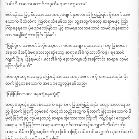
“မင်း ဒီဟာလေးတောင် အခုထိမရသေးဘူးလား”
စိတ်ဆိုးသဖြင့် နီရဲလာသော ဆရာမမျက်နှာလေးကို ကြည့်ရင်း မိုးထက်တစ်
ယောက် စိတ်ထဲက ကြိတ်ရယ်နေမိသည်။ သူ့အတွက်တော့ ဆရာမနှင့် ကြာ
ကြာနေရလေ ပိုပျော်လေဖြစ်သဖြင့် စာမရသေးသယောင် တမင်ဟန်ဆောင်
ကာ အချိန်ဆွဲထားခြင်းဖြစ်၏။
“ပြိုင်ပွဲက တစ်ပတ်ပဲလိုတော့တာ။ မင်းသေချာ ရအောင်ကျက်မှ ဖြစ်မယ်။
အခုထိ ဒီအပိုဒ်မရသေးဘူးဆိုတော့ ဆရာမအိမ်ကိုသာလိုက်ခဲ့။ ရအောင်
ကျက်ပြီးမှ ပြန်ရမယ်။ မင်းအိမ်ကို နောက်ကျမယ့်အကြောင်း ဆရာမ လှမ်း
ပြောလိုက်မယ်”
ခပ်တွေးတွေးလေးနှင့် ပြောလိုက်သော ဆရာမစကားကို နားထောင်ရင်း မိုး
ထက်မြင့်တစ်ယောက် အပျော်တွေလွန်နေမိသည်။
“မြန်မြန်လာလေ နှေးတုံ့နှေးတုံ့နဲ့”
ဆရာမဆုလဲ့ရည်တစ်ယောက် နောက်ကဖြည်းဖြည်းချင်း လျှောက်လာနေသ
ည့် မို့ထက်မြင့်ကို လှမ်းငေါက်လိုက်သည့်အတွက် မိုးထက်မြင့်တစ်ယောက် နိ
မ့်တုံမြင့်တုံနှင့် လှုပ်နေသည့် ဆရာမအိုးကားကားကြီးကို ကြည့်ရင်း လျှောက်
နေရာမှ အရှိန်မြင့်ကာ ဆရာမဘေးမှ ရင်ဘောင်တန်းလျှောက်လိုက်သည်။
ဆရာမအိမ်က မြို့အစွန်ဘက်မှာ ဖြစ်သဖြင့် လမ်းတစ်လျှောက် လူတော်တော်
ပြတ်သည်ကို သတိထားမိသဖြင့်