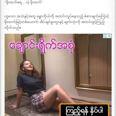
“မိုးထက်ရေ…. ဟဲ့ မိုးထက်”
ဟူသော အသံနှင့်အတူ ခန္ဓာကိုယ်ကို အတင်းလှုပ်နေသည့် ခံစားချက်ကြောင့်
မိုးထက်မြင့်တစ်ယောက် အိပ်ချင်မူးတူးနှင့် မျက်လုံးကို အတင်းဖွင့်ကြည့်
လိုက်သည်။