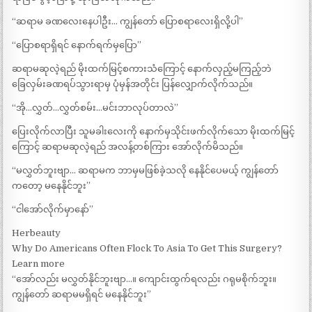
“ဆရာမ ခဏလေးနေပါဦး… ကျွန်တော် ပြောစရာလေးရှိလို့ပါ”
“ပြောစရာရှိရင် နောက်ရက်မှပြော”
ဆရာမဆုလဲ့ရည် မိုးထက်မြင့်စကားသံကြောင့် နောက်လှည့်မကြည့်ဘဲ
ခြေလှမ်းခဏရပ်သွားရာမှ ပုံမှန်အတိုင်း ပြန်လျှောက်လိုက်သည်။
“အို…လွှတ်…လွှတ်စမ်း…မင်းဘာလုပ်တာလဲ”
ပြေးလိုက်လာပြီး သူမခါးလေးကို နောက်မှသိုင်းဖက်လိုက်သော မိုးထက်မြင့်
ကြောင့် ဆရာမဆုလဲ့ရည် အလန့်တစ်ကြား အော်လိုက်မိသည်။
“မလွှတ်ဘူးဗျာ… ဆရာမက ဘာမှမဖြစ်ခဲ့သလို နေနိုင်ပေမယ့် ကျွန်တော်
ကတော့ မနေနိုင်ဘူး”
“ငါအော်လိုက်မှာနော်”
Herbeauty
Why Do Americans Often Flock To Asia To Get This Surgery?
Learn more
“အော်လည်း မလွှတ်နိုင်ဘူးဗျာ…။ ကျောင်းထွက်ရလည်း ဂရုမစိုက်ဘူး။
ကျွန်တော် ဆရာမမရှိရင် မနေနိုင်ဘူး”