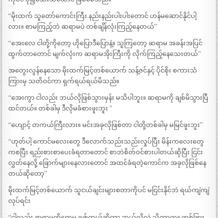
“မိုးထက် သူတော်ကောင်းကြီး နည်းနည်းပါးပါးတောင် ဟန်မဆောင်နိုင်ပါ့
လား။ စာမကြည့်ဘဲ ဆရာမပဲ တစ်ချိန်လုံးကြည့်နေတယ်”
“အေးလေ ငါတို့ကိုတော့ ဟိုပြောဒီပြောနဲ့။ သူကြတော့ ဆရာမ အခန်းအပြင်
ထွက်တာတောင် မျက်လုံးက ဆရာမအိုးကြီးကို လိုက်ကြည့်နေသေးတယ်”
အတွေးလွန်နေသော မိုးထက်မြင့်တစ်ယောက် သန့်ဇင်နှင့် ပိုင်စိုး စကားသံ
ကြားမှ သတိဝင်ကာ ရှက်ရယ်ရယ်မိသည်။
“အေးကွာ ငါလည်း ဘယ်လိုဖြစ်သွားမှန်း မသိပါဘူး။ ဆရာမကို ချစ်မိသွားပြီ
ထင်တယ်။ တစ်ခါမှ ဒီလိုမခံစားဖူးဘူး ”
“ဟျောင့် တကယ်ကြီးလား။ မင်းအခုလိုဖြစ်တာ ငါတို့တစ်ခါမှ မမြင်ဖူးဘူး”
“ဟုတ်ပါ့ ကောင်မလေးတွေ ဒီလောက်သည်းသည်းလှုပ်ပြီး မိန်းကလေးတွေ
ကစပြီး ရည်းစားစာပေးခံရတာတောင် စာဘဲစိတ်ဝင်စားပါတယ်ဆိုပြီး ငြင်း
လွှတ်နေလို့ ခြောက်များနေလားတောင် အထင်ခံရတဲ့ကောင်က အခုလိုဖြစ်နေ
တယ်ဆိုတော့”
မိုးထက်မြင့်တစ်ယောက် သူငယ်ချင်းများစတာကိုပင် မငြင်းနိုင်ဘဲ ရယ်ကျဲကျဲ
လုပ်ရင်း
“ငါလည်း ဆရာမကိုတွေ့မှ ချစ်တယ်ဆိုတာ ဘယ်လိုလဲ သိတာကွ။ တစ်ခြား