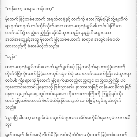
“ကန်တော့ ဆရာမ ကန်တော့”
မိုးထက်မြင့်တစ်ယောက် အမှတ်တမဲ့နှင့် လက်ကို ဘေးကြမ်းပြင်သို့ချလိုက်
ရာ ရုတ်တရတ် ကပ်ထိုင်လိုက်သော ဆရာမဆုလဲ့ရည်၏ တင်ပါးကြီးက
လက်ပေါ်သို့ တည့်တည့်ကြီး ထိုင်မိသွားသည်။ နူးညံ့အိထွေးသော
အထိအတွေ့နှင့်အတူ မိုးထက်မြင့်တစ်ယောက် ဆရာမ အတွင်းခံမဝတ်
ထားသည်ကို ခံစားမိလိုက်သည်။
“ဘုန်း”
ဆရာမဆုလဲ့ရည်တစ်ယောက် ရှက်ရှက်နှင့် ပြန်ထလိုက်ရာ စားပွဲခုံလေးကို
တိုက်မိပြီး မိုးထက်မြင့်ဘေးတွင် မှောက်ခုံ လေးဘက်ထောက်ကြီး လဲသွားရာ
တင်ပါးကြီးများကို မိုးထက်မြင့်မျက်နှာတည့်တည့်တွင် တည့်တည့်ကြီး ဖင်
ဘူးထောင်းထောင်ပြနေသလို ဖြစ်သွား၏။ နာသွားသဖြင့် တန်းမထနိုင်ဘဲ ဖြစ်
နေရာ သူ့မျက်နှာရှေ့တွင်ကပ်နေသော အိုးကားကားကြီးကို ကြည့်ရင်း မိုး
ထက်မြင့်တစ်ယောက် စိတ်မထိန်းနိုင်တော့ဘဲ လက်ဖြင့် လှမ်းပွတ်လိုက်
သည်။
‘သွားပြီ ငါတော့ ကျောင်းပဲအထုတ်ခံရမလား အိမ်အတိုင်ခံရတော့မလား မသိ
ဘူး’
ရုတ်တရက် စိတ်အလိုလိုက်မိပြီး လုပ်လိုက်မိရာမှ မိုးထက်မြင့်တစ်ယောက်