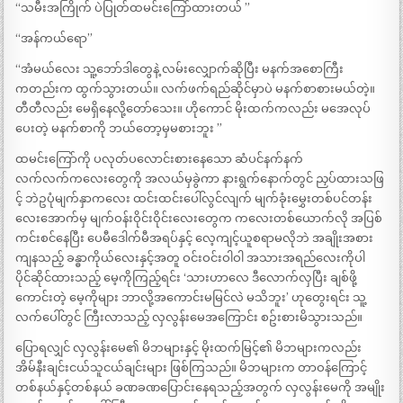
“သမီးအကြိုက် ပဲပြုတ်ထမင်းကြော်ထားတယ် ”
“အန်ကယ်ရော”
“အံမယ်လေး သူ့ဘော်ဒါတွေနဲ့ လမ်းလျှောက်ဆိုပြီး မနက်အစောကြီး
ကတည်းက ထွက်သွားတယ်။ လက်ဖက်ရည်ဆိုင်မှာပဲ မနက်စာစားမယ်တဲ့။
တီတီလည်း မေရှိနေလို့တော်သေး။ ဟိုကောင် မိုးထက်ကလည်း မအေလုပ်
ပေးတဲ့ မနက်စာကို ဘယ်တော့မှမစားဘူး ”
ထမင်းကြော်ကို ပလုတ်ပလောင်းစားနေသော ဆံပင်နက်နက်
လက်လက်ကလေးတွေကို အလယ်မှခွဲကာ နားရွက်နောက်တွင် ညှပ်ထားသဖြ
င့် ဘဲဥပုံမျက်နှာကလေး ထင်းထင်းပေါ်လွင်လျက် မျက်ခုံးမွှေးတစ်ပင်တန်း
လေးအောက်မှ မျက်ဝန်းဝိုင်းဝိုင်းလေးတွေက ကလေးတစ်ယောက်လို အပြစ်
ကင်းစင်နေပြီး ပေမီဒေါက်မီအရပ်နှင့် လေ့ကျင့်ယူစရာမလိုဘဲ အချိုးအစား
ကျနသည့် ခန္ဓာကိုယ်လေးနှင့်အတူ ဝင်းဝင်းဝါဝါ အသားအရည်လေးကိုပါ
ပိုင်ဆိုင်ထားသည့် မေ့ကိုကြည့်ရင်း ‘သားဟာလေ ဒီလောက်လှပြီး ချစ်ဖို့
ကောင်းတဲ့ မေ့ကိုများ ဘာလို့အကောင်းမမြင်လဲ မသိဘူး’ ဟုတွေးရင်း သူ့
လက်ပေါ်တွင် ကြီးလာသည့် လှလွန်းမေအကြောင်း စဥ်းစားမိသွားသည်။
ပြောရလျှင် လှလွန်းမေ၏ မိဘများနှင့် မိုးထက်မြင့်၏ မိဘများကလည်း
အိမ်နီးချင်းငယ်သူငယ်ချင်းများ ဖြစ်ကြသည်။ မိဘများက တာဝန်ကြောင့်
တစ်နယ်နှင့်တစ်နယ် ခဏခဏပြောင်းနေရသည့်အတွက် လှလွန်းမေကို အမျိုး