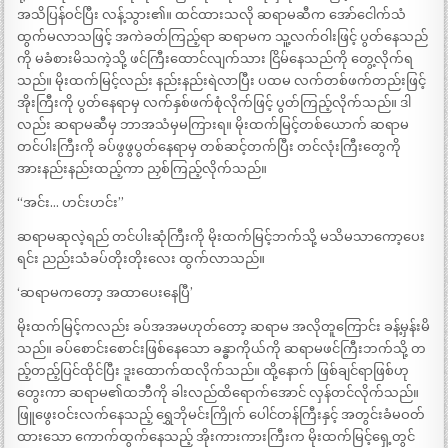
အသိပြန်ဝင်ပြီး လန့်သွား၏။ ထင်ထားသလို ဆရာမဆီက အော်ငေါက်သံ
ထွက်မလာသဖြင့် အကဲခတ်ကြည့်ရာ ဆရာမက သူ့လက်ဝါးဖြင့် ပွတ်နေသည်
ကို မခံစားမိသကဲ့သို့ ဖင်ကြီးထောင်လျက်သား ငြိမ်နေသည်ကို တွေ့လိုက်ရ
သည်။ မိုးထက်မြင့်လည်း နည်းနည်းရဲလာပြီး ပထမ လက်တစ်ဖက်တည်းဖြင့်
အိုးကြီးကို ပွတ်နေရာမှ လက်နှစ်ဖက်စုံလိုက်ဖြင့် ပွတ်ကြည့်လိုက်သည်။ ဒါ
လည်း ဆရာမဆီမှ ဘာအသံမှမကြားရ။ မိုးထက်မြင့်တစ်​ယောက် ဆရာမ
တင်ပါးကြီးကို ခပ်ဖွဖွပွတ်နေရာမှ တစ်ဆင့်တက်ပြီး တင်လုံးကြီးတွေကို
အားနည်းနည်းထည့်ကာ ညှစ်ကြည့်လိုက်သည်။
“အင်း… ဟင်းဟင်း”
ဆရာမဆုလဲ့ရည် တင်ပါးဆုံကြီးကို မိုးထက်မြင့်ဘက်သို့ မသိမသာကော့ပေး
ရင်း ညည်းသံခပ်တိုးတိုးလေး ထွက်လာသည်။
‘ဆရာမကတော့ အထာပေးနေပြီ’
မိုးထက်မြင့်ကလည်း ခပ်အအမဟုတ်တော့ ဆရာမ အလိုတူကြောင်း ခန့်မှန်းမိ
သည်။ ခပ်စောင်းစောင်းဖြစ်နေသော ခန္ဓာကိုယ်ကို ဆရာမဖင်ကြီးဘက်သို့ တ
ည့်တည့်ပြင်ထိုင်ပြီး ဒူးထောက်ထလိုက်သည်။ ထို့နောက် ဖြစ်ချင်ရာဖြစ်ဟု
တွေးကာ ဆရာမ၏ထဘီကို ခါးလည်ထိရောက်အောင် လှန်တင်လိုက်သည်။
ဖြူဖွေးဝင်းလက်နေသည့် ရွှေဘိုမင်းကြိုက် ပေါင်တန်ကြီးနှင့် အတွင်းခံမဝတ်
ထားသော ကောက်ထွက်နေသည့် အိုးကားကားကြီးက မိုးထက်မြင့်ရှေ့တွင်