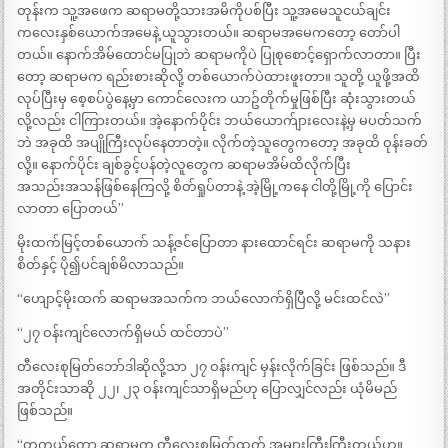
တုန်းက သူ့အဖေက ဆရာမတို့သားအမိကိုပစ်ပြီး သူ့အမေသူငယ်ချင်း
ကလေးနှစ်ယောက်အမေနဲ့ ယူသွားတယ်။ ဆရာမအမေကတော့ တော်ပါ
တယ်။ နောက်အိမ်ထောင်မပြုဘဲ ဆရာမကိုပဲ ပြုစုစောင့်ရှောက်လာတာ။ ပြီး
တော့ ဆရာမက ရည်းစားဆိုလို့ တစ်ယောက်ပဲထားဖူးတာ။ သူတို့ ယူဖို့အထိ
လုပ်ပြီးမှ စေ့စပ်ပွဲနေ့မှာ ကောင်လေးက ယာဥ်တိုက်မှုဖြစ်ပြီး ဆုံးသွားတယ်
လို့လည်း ငါကြားတယ်။ အဲ့နောက်ပိုင်း ဘယ်ယောက်ျားလေးနဲ့မှ မပတ်သက်
ဘဲ အခုထိ အပျိုကြီးလုပ်နေတာတဲ့။ လိုက်တဲ့သူတွေကတော့ အခုထိ ဝုန်းခတ်
လို့။ နောက်ပိုင်း ချစ်ခွင့်ပန်တဲ့လူတွေက ဆရာမအိမ်ထိလိုက်ပြီး
အသည်းအသန်ဖြစ်နေကြလို့ စိတ်ရှုပ်တာနဲ့ အဲ့မြို့ကနေ ငါတို့မြို့ကို ပြောင်း
လာတာ ပြောတယ်”
မိုးထက်မြင့်တစ်ယောက် သန့်ဇင်ပြောတာ နားထောင်ရင်း ဆရာမကို သနား
စိတ်နှင့် ပို၍ပင်ချစ်မိလာသည်။
“ဟျောင့်မိုးထက် ဆရာမအသက်က ဘယ်လောက်ရှိပြီလို့ မင်းထင်လဲ”
“၂၇ ဝန်းကျင်လောက်ရှိမယ် ထင်တာပဲ”
တီလေးစုမြတ်ဘော်ဒါဆိုလို့သာ ၂၇ ဝန်းကျင် မှန်းလိုက်ခြင်း ဖြစ်သည်။ ဒီ
အတိုင်းသာဆို ၂၂၊ ၂၃ ဝန်းကျင်သာရှိမည်ဟု ပြောလျှင်လည်း ယုံမိမည်
ဖြစ်သည်။
“တကယ်တော့ ဆရာမက တီလေးစုမြတ်ထက် အများကြီးကြီးတယ်ဟ။