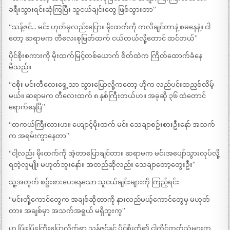
ခရီးသွားရင်းဆုံကြပြီး သူငယ်ချင်းတွေ ဖြစ်သွားတာ”
“သန့်ဇင်… မင်း ဟုတ်မှလည်းပြော။ မိုးထက်ကို ကလိချင်တာနဲ့ စမနေနဲ့။ ငါ
တော့ ဆရာမက တီလေးစုမြတ်ထက် ငယ်တယ်လို့တောင် ထင်တယ်”
ပိုင်စိုးစကားကို မိုးထက်မြင့်တစ်ယောက် စိတ်ထဲက ကြိတ်ထောက်ခံနေ
မိသည်။
“ငစိုး မင်းတီလေးရှေ့သာ သွားပြောလို့ကတော့ ဟိုက လည်ပင်းထညှစ်လိမ့်
မယ်။ ဆရာမက တီလေးထက် ၈ နှစ်ကြီးတယ်ဟ။ အခုဆို ၃၆ ထဲတောင်
ရောက်နေပြီ”
“တကယ်ကြီးလားဟ။ ဟျောင့်မိုးထက် မင်း သေချာစဥ်းစားဦးနော် အသက်
က အရမ်းကွာနေတာ”
“ငါ့လည်း မိုးထက်ကို အဲ့တာပြောချင်တာ။ ဆရာမက မင်းအပျော်သွားလုပ်လို့
ရတဲ့လူမျိုး မဟုတ်ဘူးနော်။ အတည်ဆိုလည်း သေချာတော့တွေးဦး”
သူ့အတွက် စဥ်းစားပေးနေသော သူငယ်ချင်းများကို ကြည့်ရင်း
“မင်းတို့ကောင်တွေက အချစ်ဆိုတာကို နားလည်မယ့်ကောင်တွေမှ မဟုတ်
တာ။ အချစ်မှာ အသက်အရွယ် မရှိဘူးကွ”
ဟု ပြုံးပြုံးကြီးပြောလိုက်ရာ သန့်ဇင်နှင့် ပိုင်စိုးတို့၏ ငါကိုင်တုတ်သံများက