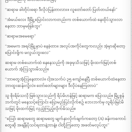
“ဆရာမ ခါတိုင်းရော ဒီလိုပဲပြန်တာလား။ လူတော်တော် ပြတ်တယ်နော်”
“အံမယ်လေး ဒီမြို့ပြောင်းလာကတည်းက တစ်ယောက်ထဲ နေထိုင်သွားလာ
နေတာ ဘာမှမဖြစ်ဘူး”
“ဆရာမအမေရော”
“အမေက အရင်မြို့မှာပဲ နေခဲ့တာ။ အလုပ်အကိုင်တွေကလည်း အဲ့မှာဆိုတော့
ပြောင်းဖို့က မလွယ်ဘူးလေ”
ဆရာမ တစ်ယောက်ထဲ နေနေသည်ကို အခုမှသိသဖြင့် မိုးထက်မြင့်တစ်
ယောက် အံ့သြသွားမိသည်။
“ဘာတွေအံ့သြနေတာလဲ။ ငါ့အသက်ပဲ ၃၅ ကျော်နေပြီ တစ်ယောက်ထဲနေတာ
ဘာထူးဆန်းလို့လဲ။ တော်တော်များများ ဒီလိုပဲနေကြတာပဲ”
သူ စိုးရိမ်သလို ဖြစ်သွားသည်ကို ရိပ်မိဟန်ဖြင့် ဆရာမက ပြောသည်။ မြို့စွန်
ဘက်တွင် မနေသင့်ကြောင်း ပြောမည်ပြင်လိုက်စဥ် ဘေးဘက်မှ လူရိပ်မြင်မိ
သဖြင့် မိုးထက်မြင့် လှည့်ကြည့်လိုက်မိသည်။
“သြော် ဆရာမတွေ ဆရာမတွေ မျက်နှာလိုက်ချက်ကတော့ (A) ခန်းကကောင်
တွေဆို အချိန်ပိုသင်ရတာနဲ့ဘာနဲ့။ ငါတို့ကြတော့ အဖတ်မလုပ်ဘူး”