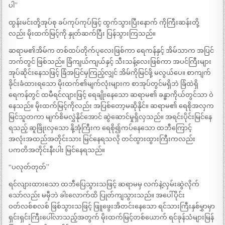
ပါ”
ထွန်းမင်းတို့အုပ်စု ခပ်ကုပ်ကုပ်ဖြင့် ထွက်သွားပြီးနောက် ကိုကြီးဆန်းတို့
လည်း မိုးထက်မြင့်ကို နှုတ်ဆက်ပြီး ပြန်သွားကြသည်။
ဆရာမ၏အိမ်က တစ်ထပ်တိုက်ပုလေးဖြစ်ကာ ရေကန်နှင့် အိမ်သာက အပြင်
ဘက်တွင် ဖြစ်သည်။ ခြံကျယ်ကျယ်နှင့် သီးသန့်လေးဖြစ်ကာ အပင်ကြီးများ
အုပ်ဆိုင်းနေသဖြင့် ခြံအပြင်မှကြည့်လျှင် အိမ်ကိုမြင်ဖို့ မလွယ်ပေ။ စာကျက်
ခိုင်းခံထားရသော မိုးထက်၏မျက်လုံးများက စာအုပ်တွင်မရှိဘဲ ခြံထဲရှိ
ရေကန်တွင် ထမီရင်လျားဖြင့် ရေချိုးနေသော ဆရာမ၏ ခန္ဓာကိုယ်တွင်သာ ဝဲ
နေသည်။ မိုးထက်မြင့်ကိုလည်း အပြစ်တော့မဆိုနိုင်။ ဆရာမ၏ ရေစိုအလှက
မြင်သူတကာ မျက်စိမလွှဲနိုင်အောင် ဆွဲဆောင်မှုရှိလှသည်။ အရင်းပိုင်းမြင်နေ
ရသည့် ဆူဖြိုးလှသော နို့အုံကြီးက ရေစို၍ကပ်နေသော ထဘီကြောင့်
အလုံးအထည်အတိုင်းသား မြင်နေရသလို တင်ထွားထွားကြီးကလည်း
ပကတိအတိုင်းနီးပါး မြင်နေရသည်။
“ပလုတ်တုတ်”
ရင်လျားထားသော ထဘီပြေသွားသဖြင့် ဆရာမမှ လက်နဲ့လှမ်းဆွဲလိုက်
သော်လည်း မမှီဘဲ ခါးလောက်ထိ ပြုတ်ကျသွားသည်။ အပေါ်ပိုင်း
ဝတ်လစ်စလစ် ဖြစ်သွားသဖြင့် ဖြူဖွေးအိတင်းနေသော ရင်သားကြီးနှစ်မွှာမှာ
ရှင်းရှင်းကြီးပေါ်လာသည့်အတွက် မိုးထက်မြင့်တစ်ယောက် ရင်ခုန်သံများမြန်