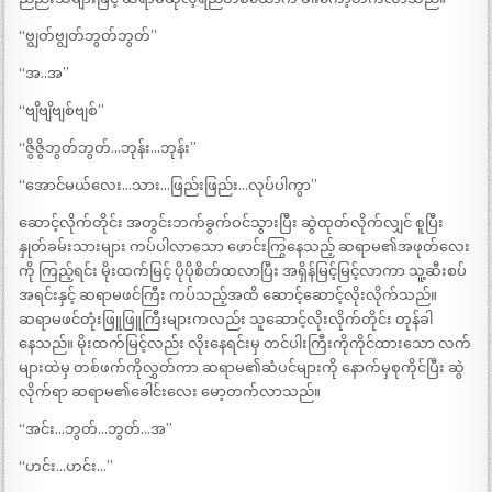
“ဗျွတ်ဗျွတ်ဘွတ်ဘွတ်”
“အ..အ”
“ဗျိဗျိဗျစ်ဗျစ်”
“ဇွိဇွိဘွတ်ဘွတ်…ဘုန်း…ဘုန်း”
“အောင်မယ်လေး…သား…ဖြည်းဖြည်း…လုပ်ပါကွာ”
ဆောင့်လိုက်တိုင်း အတွင်းဘက်ခွက်ဝင်သွားပြီး ဆွဲထုတ်လိုက်လျှင် စူပြီး
နှုတ်ခမ်းသားများ ကပ်ပါလာသော ဖောင်းကြွနေသည့် ဆရာမ၏အဖုတ်လေး
ကို ကြည့်ရင်း မိုးထက်မြင့် ပိုပိုစိတ်ထလာပြီး အရှိန်မြင့်မြင့်လာကာ သူ့ဆီးစပ်
အရင်းနှင့် ဆရာမဖင်ကြီး ကပ်သည့်အထိ ဆောင့်ဆောင့်လိုးလိုက်သည်။
ဆရာမဖင်တုံးဖြူဖြူကြီးများကလည်း သူဆောင့်လိုးလိုက်တိုင်း တုန်ခါ
နေသည်။ မိုးထက်မြင့်လည်း လိုးနေရင်းမှ တင်ပါးကြီးကိုကိုင်ထားသော လက်
များထဲမှ တစ်ဖက်ကိုလွှတ်ကာ ဆရာမ၏ဆံပင်များကို နောက်မှစုကိုင်ပြီး ဆွဲ
လိုက်ရာ ဆရာမ၏ခေါင်းလေး မော့တက်လာသည်။
“အင်း…ဘွတ်…ဘွတ်…အ”
“ဟင်း…ဟင်း…”