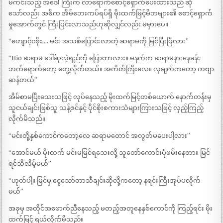
မကင်းသည့် အဒေါ်ကြီးက လာရောက်စောင့်ရှောက်ပေးထားသည် ဆို
သော်လည်း အဓိက အိမ်ဘေးကပ်ရပ်ရှိ မိုးထက်မြင့်မိဘများ၏ စောင့်ရှောက်
မှုအောက်တွင် ကြီးပြင်းလာသည်ဟုဆိုလျှင်လည်း မမှားပေ။
“ဟျောင့်ငစိုး…. မင်း အသစ်ပြောင်းလာတဲ့ ဆရာမကို မြင်ပြီးပြီလား”
“Bio ဆရာမ ဒေါ်​ဆုလဲ့ရည်ကို ပြောတာလား။ မနက်က ဆရာမနားနေခန်း
ဘက်ရောက်တော့ တွေ့လိုက်တယ်။ အကိတ်ကြီးလေ။ လှချက်ကတော့ ကဗျာ
ဆန်တယ်”
အိမ်စာမပြီးသေးသဖြင့် လုပ်နေသည့် မိုးထက်မြင့်တစ်ယောက် နောက်တန်းမှ
သူငယ်ချင်းဖြစ်သူ သန့်ဇင်နှင့် ပိုင်စိုးစကားသံများကြားသဖြင့် လှည့်ကြည့်
လိုက်မိသည်။
“မင်းတို့နှစ်ကောင်ကတော့လေ ဆရာမတောင် အလွတ်မပေးပါ့လား”
“အောင်မယ် မိုးထက် မင်းမမြင်ရသေးလို့ သူတော်ကောင်းပုံဖမ်းနေတာ။ မြင်
ရင်သိလိမ့်မယ်”
“ဟုတ်ပါ့။ မြင်မှ ငွေသော်တာသီချင်းဆိုလို့ကတော့ နရင်းကြီးအုပ်ပလိုက်
မယ်”
အခုမှ အတိုင်အဖောက်ညီနေသည့် မတည့်အတူနေနှစ်ကောင်ကို ကြည့်ရင်း မိုး
ထက်မြင့် ရယ်လိုက်မိသည်။