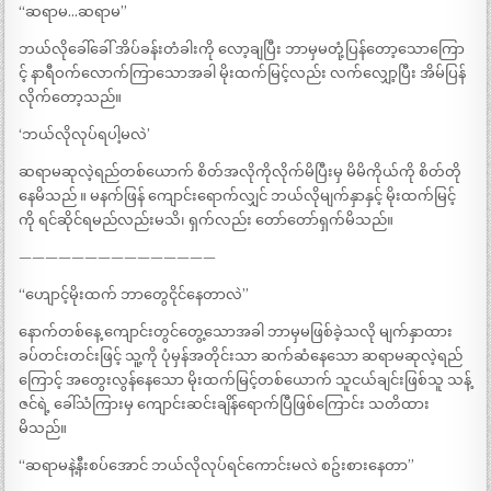
“ဆရာမ…ဆရာမ”
ဘယ်လိုခေါ်ခေါ် အိပ်ခန်းတံခါးကို လော့ချပြီး ဘာမှမတုံ့ပြန်တော့သောကြော
င့် နာရီဝက်လောက်ကြာသောအခါ မိုးထက်မြင့်လည်း လက်လျှော့ပြီး အိမ်ပြန်
လိုက်တော့သည်။
‘ဘယ်လိုလုပ်ရပါ့မလဲ’
ဆရာမဆုလဲ့ရည်တစ်ယောက် စိတ်အလိုကိုလိုက်မိပြီးမှ မိမိကိုယ်ကို စိတ်တို
နေမိသည် ။ မနက်ဖြန် ကျောင်းရောက်လျှင် ဘယ်လိုမျက်နှာနှင့် မိုးထက်မြင့်
ကို ရင်ဆိုင်ရမည်လည်းမသိ၊ ရှက်လည်း တော်တော်ရှက်မိသည်။
———————————————
“ဟျောင့်မိုးထက် ဘာတွေငိုင်နေတာလဲ”
နောက်တစ်နေ့ ကျောင်းတွင်တွေ့သောအခါ ဘာမှမဖြစ်ခဲ့သလို မျက်နှာထား
ခပ်တင်းတင်းဖြင့် သူ့ကို ပုံမှန်အတိုင်းသာ ဆက်ဆံနေသော ဆရာမဆုလဲ့ရည်
ကြောင့် အတွေးလွန်နေသော မိုးထက်မြင့်တစ်ယောက် သူငယ်ချင်းဖြစ်သူ သန့်
ဇင်ရဲ့ ခေါ်သံကြားမှ ကျောင်းဆင်းချိန်ရောက်ပြီဖြစ်ကြောင်း သတိထား
မိသည်။
“ဆရာမနဲ့နီးစပ်အောင် ဘယ်လိုလုပ်ရင်ကောင်းမလဲ စဥ်းစားနေတာ”