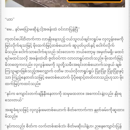
“ဟာ”
“မေ… နင်မပြောမဆိုနဲ့ ငါ့အခန်းထဲ ဝင်လာပြန်ပြီ”
ကုတင်ပေါ်ထိတက်ကာ လာနှိုးနေသည့် ငယ်သူငယ်ချင်းငရှုပ်မ လှလွန်းမေကို
မြင်လိုက်ရသဖြင့် မိုးထက်မြင့်တစ်ယောက် ဆူပုတ်ပုတ်နှင့် ငေါက်လိုက်
မိသည်။ ငေါက်သာငေါက်ရသည် ဒင်းလေးက ဘယ်တော့မှ အမှတ်မရှိ၊ မထင်
ရင်မထင်သလို အခန်းထဲထိ ဇွတ်ဝင်ကာ လာလာရှုပ်တတ်သည်။ မိုးထက်မြင့်
မိဘတွေကလည်း လှလွန်းမေကို သူတို့သမီးအရင်းတစ်ယောက်သဖွယ် ချစ်
ကြသူများဖြစ်သည့်အလျှောက် ငတိမ ဘယ်လိုလာရှုပ်ရှုပ် ပြုံးပြုံး ပြုံးပြုံးနှင့်
သာ ကြည့်နေတတ်သဖြင့် မေတစ်ယောက် ပိုပိုရောင့်တတ်လာသည်ဟုသာ မိုး
ထက်မြင့်ကထင်သည်။
“နင်က ကျောင်းတက်ချိန်နီးနေတာကို ထမှမထတာ။ အကောင်းနဲ့လည်း နှိုးရ
သေးတယ်”
အဆူခံရသဖြင့် လှလွန်းမေတစ်ယောက် စိတ်ကောက်ကာ နှုတ်ခမ်းကိုဆူထား
မိသည်။
“နင်ကလည်း စိတ်က လက်တစ်ဆစ်ဘဲ၊ စိတ်မဆိုးပါနဲ့ဟ၊ ညနေကျောင်းပြန်