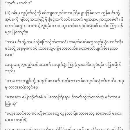
“ဟုတ်ပ ဟုတ်ပ”
(D) ခန်းမှ လူမိုက်လိုလို နှစ်ကျကျောင်းသားကြီးများဖြစ်သော ထွန်းမင်းတို့
အုပ်စုကို မြင်လိုက်သဖြင့် မိုးမြင့်ထက်တစ်ယောက် မျက်နှာပျက်သွားမိ၏။ ဒီ
ကောင်တွေက တကယ့်လူရမ်းကားတွေ၊ တစ်ကျောင်းလုံး၏ အော်ကြော့လန်
များဖြစ်သည်။
“သား မင်းတို့ ဘယ်လိုပြောလိုက်တာလဲ။ အရက်စော်တွေလည်း နံဟောင်လို့။
မင်းတို့ အခုမှကျောင်းသားတွေပဲ ရှိသေးတယ်။ တော်တော်ပျက်စီးနေတာ
လား”
ဆရာမဆုလဲ့ရည်တစ်ယောက် အရက်နံ့ကြောင့် နှာခေါင်းအုပ်ရင်း ပြောလိုက်
သည်။
“ဟားဟား ကျုပ်တို့ အရက်သောက်တတ်တာ တစ်ကျောင်းလုံးသိတယ်။ အခု
မှ လာအဆန်းလုပ်နေ”
“အေးလေ ပြောလိုက်စမ်းပါ ဘောကြီးရာ။ ဒီဘက်လိုက်တတ်တဲ့ ဖင်ကားမ
ကြီးကို”
“ဟေ့ကောင်တွေ မင်းတို့စကားတွေ လွန်လာပြီ။ သွားတော့ ဆရာမကို မလေး
မစား မလုပ်နဲ့”
ဘေးမှ နားထောင်နေသော မိုးထက်မြင့်တစ်ယောက် မနေနိုင်တော့ဘဲ ဝင်ပြော