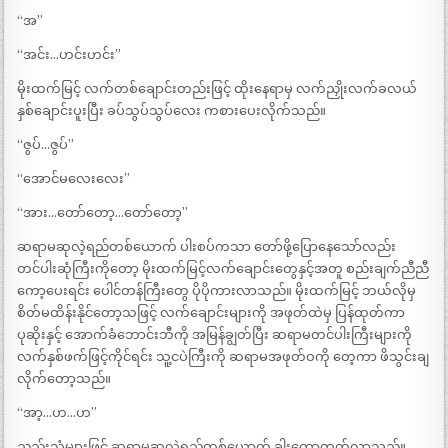
“အ”
“အင်း…ဟင်းဟင်း”
မိုးထက်မြင့် လက်တစ်ချောင်းတည်းဖြင့် ထိုးနေရာမှ လက်ညှိုးလက်ခလယ်
နှစ်ချောင်းပူးပြီး ခပ်သွပ်သွပ်လေး ကစားပေးလိုက်သည်။
“ဇွပ်…ဇွပ်”
“အောင်မလေးလေး”
“အား…တော်တော့…တော်တော့”
ဆရာမဆုလဲ့ရည်တစ်ယောက် ပါးစပ်ကသာ တော်ဖို့ပြောနေသော်လည်း
တင်ပါးဆုံကြီးကိုတော့ မိုးထက်မြင့်လက်ချောင်းတွေနှင့်အတူ စည်းချက်ညီညီ
ကော့ပေးရင်း ပေါင်တန်ကြီးတွေ ပိုပိုကားလာသည်။ မိုးထက်မြင့် ဘယ်လိုမှ
စိတ်မထိန်းနိုင်တော့သဖြင့် လက်ချောင်းများကို အဖုတ်ထဲမှ ပြန်ထုတ်ကာ
ပုဆိုးနှင့် အောက်ခံဘောင်းဘီကို အမြန်ချွတ်ပြီး ဆရာမတင်ပါးကြီးများကို
လက်နှစ်ဖက်ဖြင့်ကိုင်ရင်း သူ့ငပဲကြီးကို ဆရာမအဖုတ်ဝကို တေ့ကာ ဖိသွင်းချ
လိုက်တော့သည်။
“အာ့…ဟ…ဟ”
ညည်းသံများဖြင့် ဆရာမဆုလဲ့ရည်တစ်ယောက် ခါးကော့တက်လာသည်။