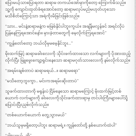
ပြောမယ့်သာပြောရတာ ဆရာမ တကယ်အော်မှာကိုတော့ ကြောက်မိသည်။
သူ့ကို ကျောင်းထုတ်ခံရအောင်တော့ ဆရာမလုပ်မည်မဟုတ်ဟုသော
မသိစိတ်ကြောင့်သာ အရဲကိုးမိခြင်းဖြစ်သည်။
“သား… မင်းနဲ့ဆရာမနဲ့က မဖြစ်နိုင်ပါဘူးကွယ်။ အချိန်မလွန်ခင် အရင်လိုပဲ
ပြန်နေကြရအောင်နော်။ မှားခဲ့တာတွေကို မေ့လိုက်ကြရအောင်”
“ကျွန်တော်တော့ ဘယ်လိုမှမမေ့နိုင်ဘူး…”
မိုးထက်မြင့် ဆရာမခါးလေးကို သိုင်းဖက်ထားသော လက်များကို ပိုအားထည့်
လိုက်ပြီး ဖြူဖွေးကျော့ရှင်းနေသော ဆရာမဂုတ်သားလေးကို နမ်းလိုက်သည်။
“အရမ်းချစ်တာပဲ ဆရာမရယ်…။ ဆရာမရော”
“မသိတော့ဘူးကွာ… မင်းကအရမ်းဆိုးတာပဲ”
သူဖက်ထားတာကို မရုန်းပဲ ငြိမ်နေသော ဆရာမကြောင့် မိုးထက်မြင့်တစ်
ယောက် လက်များကို ခါးလေးကိုသိုင်းဖက်ထားရာမှ တင်ပါးကြီးများပေါ်သို့
ပြောင်းပြီးညှစ်လိုက်သည်။
“တစ်ယောက်ယောက် တွေ့သွားမယ်”
“ဘယ်သူမှမရှိတော့ပါဘူး ဆရာမရဲ့။ ကျွန်တော်တို့ နှစ်ယောက်ထဲပါ”
“ဒါပေမယ့်…အို”