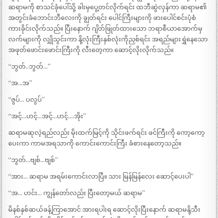
ဆရာမကို စာသင်ခုံပေါ်သို့ ခါးမှပွေ့တင်လိုက်ရင်း ထဘီဆွဲလှန်ကာ ဆရာမ၏
အတွင်းခံဘောင်းဘီလေးကို ချွတ်ရင်း ပေါင်ကြီးများကို ဖားပေါင်စင်းပုံစံ
ကားခိုင်းလိုက်သည်။ ပြီးနောက် ဂျိတ်ဖြုတ်ထားသော ဘရာစီယာအောက်မှ
လက်များကို လျှိုသွင်းကာ နို့လုံးကြီးနှစ်လုံးကိုညှစ်ရင်း အရည်များရွှဲနေသော
အဖုတ်ဖောင်းဖောင်းကြီးကို လီးတေ့ကာ ဆောင့်လိုးလိုက်သည်။
“ဘွတ်..ဘွတ်…”
“အ…အ”
“ဇွပ်… ပလွပ်”
“အင့်…ဟင့်…အင့်…ဟင့်….အိုး”
ဆရာမဆုလဲ့ရည်လည်း မိုးထက်မြင့်ကို သိုင်းဖက်ရင်း ဖင်ကြီးကို ကော့ကော့
ပေးကာ ကာမအရသာကို ကောင်းကောင်းကြီး ခံစားနေတော့သည်။
“ဘွတ်…ဗျစ်…ဗျစ်”
“အား… ဆရာမ အရမ်းကောင်းလာပြီ။ သား မြန်မြန်လေး ဆောင့်ပေးပါ”
“အ… ဟင်း… ကျွန်တော်လည်း ပြီးတော့မယ် ဆရာမ”
မိနစ်နှစ်ဆယ်ခန့်ကြာအောင် အားရပါးရ ဆောင့်လိုးပြီးနောက် ဆရာမနို့သီး