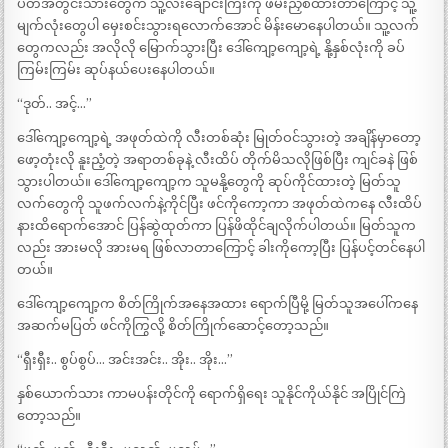
ပတ်အတွင်းသားတွေက သူ့လီးချောင်းကြီးကို ဖမ်းညှစ်ထားတာကြောင့် သူ့
မျက်လုံးတွေပါ မှေးစင်းသွားရလောက်အောင် မိန်းမောနေပါတယ်။ သူ့လက်
တွေကလည်း အလိုလို မြောက်သွားပြီး ဒေါ်ကျော့ကျော့ရဲ့ နို့နှစ်လုံးကို ခပ်
ကြမ်းကြမ်း ဆုပ်နယ်ပေးနေပါတယ်။
“ဒုတ်.. အင့်…”
ဒေါ်ကျော့ကျော့ရဲ့ အဖုတ်ထဲကို လီးတစ်ဆုံး မြုတ်ဝင်သွားတဲ့ အချိန်မှာတော့
ဖော့တုံးလို နူးညံ့တဲ့ အရာတစ်ခုနဲ့ လီးထိပ် တိုက်မိသလိုဖြစ်ပြီး ကျင်ခနဲ ဖြစ်
သွားပါတယ်။ ဒေါ်ကျော့ကျော့က သူမနို့တွေကို ဆုပ်ကိုင်ထားတဲ့ မြတ်သူ
လက်တွေကို သူဖက်လက်နဲ့ကိုင်ပြီး ဖင်ကိုကော့ကာ အဖုတ်ထဲကနေ လီးထိပ်
နားထိရောက်အောင် ပြန်ဆွဲထုတ်ကာ ပြန်ဖိထိုင်ချလိုက်ပါတယ်။ မြတ်သူက
လည်း အားမလို အားမရ ဖြစ်လာတာကြောင့် ခါးကိုကော့ပြီး ပြန်ပင့်တင်နေပါ
တယ်။
ဒေါ်ကျော့ကျော့က စိတ်ကြိုက်အနေအထား ရောက်ပြီမို့ မြတ်သူအပေါ်ကနေ
အဆက်မပြတ် ဖင်ကိုကြွလို့ စိတ်ကြိုက်ဆောင့်တော့သည်။
“ရှီးရှီး.. စွပ်စွပ်… အင်းအင်း.. အိုး.. အိုး…”
နှစ်ယောက်သား ကာမပန်းတိုင်ကို ရောက်ရှိရေး သူနိုင်ကိုယ်နိုင် အပြိုင်ကြဲ
တော့သည်။