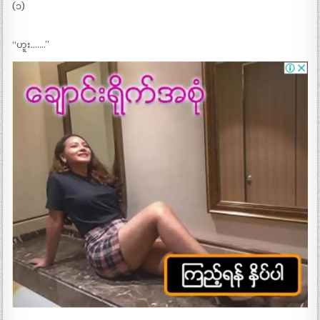
(၁)
“ဟူး…….”