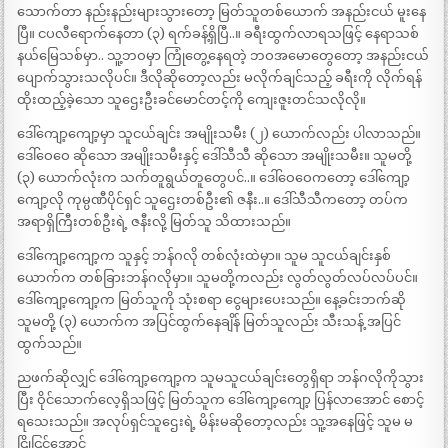
သောက်တာ နည်းနည်းများသွားတော့ မြတ်သူတစ်ယောက် အနည်းငယ် မူးနေ
ပြီ။ ငပလီရောက်နေတာ (၃) ရက်ခန့်ရှိပြီ..။ ခရီးထွက်လာရသဖြင့် နေရာသစ်
နယ်မြေသစ်မှာ.. သူ့ဘဝမှာ ကြုံတွေ့နေရတဲ့ ဘဝအမောတွေတော့ အနည်းငယ်
ပျောက်သွားသလိုပင်။ ဒီလိုဆိုတော့လည်း မလိုက်ချင်သည့် ခရီးကို လိုက်ရန်
ထိုးထည့်ခဲ့သော သူဌေးဦးခင်မောင်တင့်ကို ကျေးဇူးတင်သလိုလို။
ဒေါ်ကျော့ကျော့မှာ သူငယ်ချင်း အမျိုးသမီး (၂) ယောက်လည်း ပါလာသည်။
ဒေါ်ဝေဝေ ဆိုသော အမျိုးသမီးနှင့် ဒေါ်သီသီ ဆိုသော အမျိုးသမီး။ သူမတို့
(၃) ယောက်လုံးက သက်တူရွယ်တူတွေပင်..။ ဒေါ်ဝေဝေကတော့ ဒေါ်ကျော့
ကျော့လို ကုမ္ပဏီပိုင်ရှင် သူဌေးတစ်ဦး၏ ဇနီး..။ ဒေါ်သီသီကတော့ တပ်က
အရာရှိကြီးတစ်ဦးရဲ့ ဇနီးလို့ မြတ်သူ သိထားသည်။
ဒေါ်ကျော့ကျော့က သူနှင့် ဘန်ဂလို တစ်လုံးထဲမှာ။ သူမ သူငယ်ချင်းနှစ်
ယောက်က တစ်ခြားဘန်ဂလိုမှာ။ သူမတို့ကလည်း လွတ်လွတ်လပ်လပ်ပင်။
ဒေါ်ကျော့ကျော့က မြတ်သူကို သုံးစရာ ငွေများပေးသည်။ နေ့ခင်းဘက်ဆို
သူမတို့ (၃) ယောက်က အပြင်ထွက်နေချိန် မြတ်သူလည်း သီးသန့် အပြင်
ထွက်သည်။
ညဖက်ဆိုလျှင် ဒေါ်ကျော့ကျော့က သူမသူငယ်ချင်းတွေရှိရာ ဘန်ဂလိုကိုသွား
ပြီး ဝိုင်သောက်လေ့ရှိသဖြင့် မြတ်သူက ဒေါ်ကျော့ကျော့ ပြန်လာအောင် စောင့်
ရသေးသည်။ အလုပ်ရှင်သူဌေးရဲ့ မိန်းမဆိုတော့လည်း သူ့အနေဖြင့် သူမ မ
ငြိုငြင်အောင်