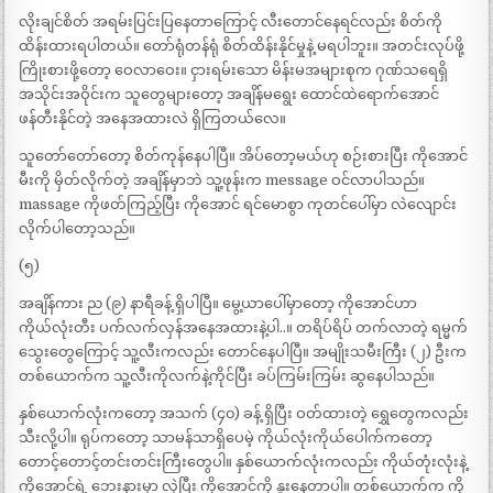
လိုးချင်စိတ် အရမ်းပြင်းပြနေတာကြောင့် လီးတောင်နေရင်လည်း စိတ်ကို
ထိန်းထားရပါတယ်။ တော်ရုံတန်ရုံ စိတ်ထိန်းနိုင်မှုနဲ့ မရပါဘူး။ အတင်းလုပ်ဖို့
ကြိုးစားဖို့တော့ ဝေလာဝေး။ ငှားရမ်းသော မိန်းမအများစုက ဂုဏ်သရေရှိ
အသိုင်းအဝိုင်းက သူတွေများတော့ အချိန်မရွေး ထောင်ထဲရောက်အောင်
ဖန်တီးနိုင်တဲ့ အနေအထားလဲ ရှိကြတယ်လေ။
သူတော်တော်တော့ စိတ်ကုန်နေပါပြီ။ အိပ်တော့မယ်ဟု စဉ်းစားပြီး ကိုအောင်
မီးကို မှိတ်လိုက်တဲ့ အချိန်မှာဘဲ သူ့ဖုန်းက message ဝင်လာပါသည်။
massage ကိုဖတ်ကြည့်ပြီး ကိုအောင် ရင်မောစွာ ကုတင်ပေါ်မှာ လဲလျောင်း
လိုက်ပါတော့သည်။
(၅)
အချိန်ကား ည (၉) နာရီခန့် ရှိပါပြီ။ မွေ့ယာပေါ်မှာတော့ ကိုအောင်ဟာ
ကိုယ်လုံးတီး ပက်လက်လှန်အနေအထားနဲ့ပါ..။ တရိပ်ရိပ် တက်လာတဲ့ ရမ္မက်
သွေးတွေကြောင့် သူ့လီးကလည်း တောင်နေပါပြီ။ အမျိုးသမီးကြီး (၂) ဦးက
တစ်ယောက်က သူ့လီးကိုလက်နဲ့ကိုင်ပြီး ခပ်ကြမ်းကြမ်း ဆွနေပါသည်။
နှစ်ယောက်လုံးကတော့ အသက် (၄၀) ခန့် ရှိပြီး ဝတ်ထားတဲ့ ရွှေတွေကလည်း
သီးလို့ပါ။ ရုပ်ကတော့ သာမန်သာရှိပေမဲ့ ကိုယ်လုံးကိုယ်ပေါက်ကတော့
တောင့်တောင့်တင်းတင်းကြီးတွေပါ။ နှစ်ယောက်လုံးကလည်း ကိုယ်တုံးလုံးနဲ့
ကိုအောင်ရဲ့ ဘေးနားမှာ လှဲပြီး ကိုအောင်ကို နူးနေတာပါ။ တစ်ယောက်က ကို