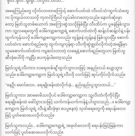
“ဖွတ်..ဖွတ်…ရှီးရှီး…ပလွတ်..ပလပ်…”
အရေကြည်တွေ လိုက်လာတာကြောင့် စောက်ပတ်ထဲ လီးဝင်သံ/ထွက်သံတွေ
က ပိုကျယ်လာသလို ကုတင်ကြီးပါ လှုပ်ခါလာတော့သည်။ နောက်ဆုံးမှာ
တော့ မြတ်သူတစ်ယောက် အကြောဆွဲသလိုဖြစ်ပြီး လီးထိပ်က ပူခနဲဖြစ်သွား
ကာ သူ့လရေတွေကို ဒေါ်ကျော့ကျော့ရဲ့ စောက်ပတ်ထဲကို ဆန့်ငင်ဆန့်ငင်နဲ့ ပန်း
ထွက်ကုန်သလို ဒေါ်ကျော့ကျော့ကလည်း တွန့်ခနဲ တွန့်ခနဲ ဖြစ်သွားပြီး စောက်
ပတ်ထဲက စောက်ရည်တွေ ထွက်ကျကုန်ရာ လီးကိုဆွဲချွတ်လိုက်တဲ့အချိန်မှာ
သူမစောက်ပတ်ထဲက ကျဆင်းလာတဲ့ လရေနဲ့ စောက်ရည်တွေဟာ မြတ်သူ
ဆီးခုံပေါ်ကို ကျပြီး ပေကုန်ပါတော့သည်။
မြတ်သူရဲ့လီးကား လရေတစ်ချီ ထွက်သွားသဖြင့် အနည်းငယ် ပျော့သွား
သည်။ ဒေါ်ကျော့ကျော့က မြတ်သူရဲ့လီးကို လက်ဖြင့် ဆုပ်ကိုင်လိုက်သည်။
“နေဦး မောင်လေး.. ရေချိုးခန်းထဲလိုက်ခဲ့… နည်းနည်းပွသွားတယ်….”
မြတ်သူကား အာစေးမိသလိုပင် ဒေါ်ကျော့ကျော့က သူ့လီးတံကိုကိုင်ပြီး
ရေချိုးခန်းထဲ ခေါ်သွားသဖြင့် ယက်ကန်ယက်ကန်နဲ့ ပါသွားသည်….။ ဒေါ်ကျော့
ကျော့က မြတ်သူရဲ့ လီးနဲ့ ဆီးခုံမှာ ပေပွနေတဲ့ သုတ်ရေတွေကို ရေပန်းလေး
ဖြင့် ပွတ်ဆေးပေးလိုက်သည်။
မြတ်သူကလည်း… ဒေါ်ကျော့ကျော့ရဲ့ အဖုတ်လေးကို ရေပန်းဖြင့်ဖြန်းကာ
လက်ဖြင့် ပွတ်ဆေးပေးလိုက်သည်။