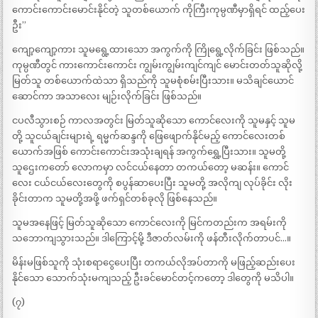
ကောင်းကောင်းမောင်းနိုင်တဲ့ သူတစ်ယောက် ကိုကြီးကုမ္ပဏီမှာရှိရင် ထည့်ပေး
ဦး”
ကျော့ကျော့ကား သူမရွေ့ထားသော အကွက်ကို ကြိုရွေ့လိုက်ခြင်း ဖြစ်သည်။
ကုမ္ပဏီတွင် ကားကောင်းကောင်း ကျွမ်းကျွမ်းကျင်ကျင် မောင်းတတ်သူဆိုလို့
မြတ်သူ တစ်ယောက်ထဲသာ ရှိသည်ကို သူမစုံစမ်းပြီးသား။ မသိချင်ယောင်
ဆောင်ကာ အသာလေး မျဉ်းလိုက်ခြင်း ဖြစ်သည်။
ငပလီသွားစဉ် ကာလအတွင်း မြတ်သူဆိုသော ကောင်လေးကို သူမနှင့် သူမ
တို့ သူငယ်ချင်းများရဲ့ ရမ္မက်ဆန္ဒကို ဖြေဖျောက်နိုင်မည့် ကောင်လေးတစ်
ယောက်အဖြစ် ကောင်းကောင်းအသုံးချရန် အကွက်ရွှေ့ပြီးသား။ သူမတို့
သူဌေးကတော် လောကမှာ လင်ငယ်နေတာ တကယ်တော့ မဆန်း။ ကောင်
လေး ငယ်ငယ်လေးတွေကို စပွန်ဆာပေးပြီး သူမတို့ အလိုကျ လုပ်ခိုင်း လိုး
ခိုင်းတာက သူမတို့အဖို့ ဖက်ရှင်တစ်ခုလို ဖြစ်နေသည်။
သူမအနေဖြင့် မြတ်သူဆိုသော ကောင်လေးကို မြင်ကတည်းက အရမ်းကို
သဘောကျသွားသည်။ ဒါကြောင့်မို့ ဒီဇာတ်လမ်းကို ဖန်တီးလိုက်တာပင်…။
မိန်းမဖြစ်သူကို သုံးစရာငွေပေးပြီး တကယ်လိုအပ်တာကို မဖြည့်ဆည်းပေး
နိုင်သော သောက်သုံးမကျသည့် ဦးခင်မောင်တင့်ကတော့ ဒါတွေကို မသိပါ။
(၇)