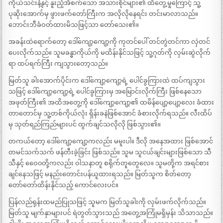
ကိုယ်သင်းနံ့နှင့် နူးညံ့အိစက်သော အသားစိုင်များ၏ ထိတွေ့မှုကြောင့် သူ့
ပုဆိုးအောက်မှ ဖွားဖက်တော်ကြီးက အလိုလိုနေရင်း တင်းမာလာသည်။
ဘောင်းဘီခံဝတ်ထားမိသဖြင့်သာ တော်သေး၏။
အခန်းထဲရောက်တော့ ဒေါ်ကျော့ကျော့ကို ကုတင်ပေါ် တင်တွဲတင်ကာ လှဲတင်
ပေးလိုက်သည်။ သူမခန္ဓာကိုယ်ကို မထိန်းနိုင်သဖြင့် သူ့ဂုတ်ကို လှမ်းဆွဲလိုက်
ရာ ထပ်ရက်ကြီး ကျသွားတော့သည်။
မြတ်သူ ခါးအောက်ပိုင်းက ဒေါ်ကျော့ကျော့ရဲ့ ပေါင်ခွကြားထဲ ထပ်ကျသွား
သဖြင့် ဒေါ်ကျော့ကျော့ရဲ့ ပေါင်ခွကြားမှ အမြောင်းလိုက်ကြီး ဖြစ်နေသော
အဖုတ်ကြီး၏ အထိအတွေ့ကို ဒေါ်ကျော့ကျော့၏ ထမိန်ပျော့ပျော့လေး ခံထား
တာတောင်မှ သူ့တစ်ကိုယ်လုံး ရှိန်းခနဲဖြစ်အောင် ခံစားလိုက်ရသည်။ လီးထိပ်
မှ သုတ်ရည်ကြည်များပင် ထွက်ချင်သလိုလို ဖြစ်သွား၏။
တကယ်တော့ ဒေါ်ကျော့ကျော့ကလည်း မမူးပါ။ ဒီလို အနေအထား ဖြစ်အောင်
တမင်သက်သက် ဖန်တီးခဲ့ခြင်း ဖြစ်သည်။ သူမ သူငယ်ချင်းများဖြစ်သော သီ
သီနှင့် ဝေေ၀တို့ကလည်း ဝါသနာတူ စရိုက်တူတွေလေ။ သူမတို့က အရင်စား
ချင်နေသဖြင့် မနည်းတောင်းပန်ယူထားရသည်။ မြတ်သူက စိတ်တော့
တော်တော်ထိန်းနိုင်သည့် ကောင်လေးပင်။
ပြန်လည်ရုန်းထမည်ပြုသဖြင့် သူမက မြတ်သူခါးကို လှမ်းဖက်လိုက်သည်။
မြတ်သူ မျက်နှာများပင် ရဲတွတ်သွားသည် အတွေ့အကြုံမရှိမှန်း သိသာသည်။