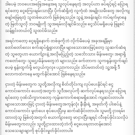
ဒါပေမဲ့ ဘဝပေးအခြေအနေအရ သူလုပ်နေရတဲ့ အလုပ်ဟာ ခပ်ရင့်ရင့် ပြောရ
ရင်တော့ ငွေကြေးချမ်းသာပြီး ပိုက်ဆံရှိတဲ့ လူကုံထံ အမျိုးသမီးတွေ အလိုကျ
ဖျော်ဖြေရတဲ့ သူတစ်ယောက် ဖြစ်ခဲ့ရသည်။ သူနဲ့ အခန်းချင်း ကပ်ရက်မှာနေ
တဲ့ မြတ်သူလို ဘဝမျိုးကို သူအရမ်းလိုချင်မိသည်။ ငွေသိပ်မရှိပေမဲ့ ဖြူစင်
သန့်ရှင်းတယ်လို့ သူထင်မိသည်။
အရင်ကတော့ ငွေရဖို့နောက် တစ်ခုကိုဘဲ လိုက်မိပေမဲ့ အခုအချိန်မှာ
တော်တော်လေး စက်ဆုပ်ရွံရှာလာပြီ။ များသောအားဖြင့်တော့ သူဆက်ဆံရ
တဲ့ သူတွေဟာ ယောင်္ကျားနဲ့ အလိုမပြည့်တဲ့ သင်္ဘောသား မိန်းမတွေ၊ အရာရှိ
ကတော်တွေ၊ သူဌေးမိန်းမတွေဘဲ များသည်။ ခက်တာက သူကရုန်းထွက်ချင်
ပေမဲ့ ရုန်းထွက်ဖို့ မလွယ်ကူလှ။ ပညာကလည်း သိပ်မတတ်တဲ့ သူ့အဖို့ ဒီ
လောကထဲကနေ မထွက်နိုင်အောင် ဖြစ်နေရသည်။
ငှားတဲ့ မိန်းမတွေက သူတို့အလိုကျ စိတ်တိုင်းကျ လုပ်ပေးနိုင်ရင် ငွေ
ကောင်းကောင်း ပေးတဲ့အတွက် သူဒီအလုပ်ကို ဆက်လုပ်နေရသည်။ ပြောရ
ရင်တော့ ဂုဏ်သိက္ခာကတော့ ကုန်းကောက်စရာမရှိအောင် ကျဆင်းတာပါ။
များသောအားဖြင့် ငှားတဲ့ မိန်းမတွေအကုန်လုံး နီးနီးရဲ့ အဖုတ်ကို ပါးစပ်နဲ့
ကောင်းကောင်း မှုတ်ပေး စုပ်ပေးပြီးမှ ဆက်ဆံခိုင်းတာပါ။ သူမတို့ ငှားရမ်း
ထားတဲ့သူ ဖြစ်တဲ့အတွက် ယောင်္ကျားတွေ ဖာငှားပြီးချရင် လီးစုပ်ခိုင်းသလိုပဲ
မိန်းမတွေကလည်း သူတို့ငှားထားတဲ့ဘဲကို ငွေပေးရတာတန်အောင်
သေသေချာချာကို စုပ်ခိုင်းမှုတ်ခိုင်းတာပါ။