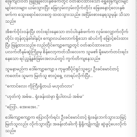
ခြေကျင်းဝတ် ဖြူဖြူလေးနှစ်ဖက်တွင် ဝတ်ဆင်ထားသော ရွှေခြေကျင်းမျင်
မျင်လေးများ ယမ်းသွားပြီး ခြေလှမ်းလှမ်းလိုက်တိုင်း ခြေဖနောင့်လေးနှစ်
ဖက်က သွေးရောင်လေးတွေ ထထသွားသည်။ အငြိမ်းစားနေရသူမှန်း သိသာ
သည်။
အိစက်ဝိုင်းဝန်းပြီး တင်းရင်းနေသော တင်ပါးနှစ်ဖက်က လှမ်းလျှောက်လိုက်
တိုင်း တုန်တုန်ခါခါနှင့်။ ကျောလယ်လောက်ရှိသော ဆံပင်ကို ဖြောင့်စင်းထား
ပြီး ဖြန့်ထားသည်။ လည်တိုင်ကျော့ကျော့တွင် ဝတ်ဆင်ထားသော
ပလက်တီနမ်ဆွဲကြိုးမှ စိန်လော့ကတ်သီးလေးက သူမ၏ မို့မောက်တင်းရင်း
နေသော ရင်ညွှန့်နှစ်ခြမ်းအလယ်တွင် ကွက်တိကျနေသည်။
သူမနာမည်က ဒေါ်ကျော့ကျော့ ။ ကုမ္ပဏီပိုင်ရှင်သူဌေး ဦးခင်မောင်တင့်
ကတော်။ သူမက မြတ်သူ စားပွဲရှေ့ လာရပ်လိုက်ပြီး…
“ကောင်လေး ကိုကြီးရှိတယ် မဟုတ်လား”
“ဟုတ်ကဲ့ အစ်မ… ရုံးခန်းထဲမှာ ရှိပါတယ် အစ်မ”
“သြော်.. အေးအေး..”
ဒေါ်ကျော့ကျော့က ပြောလိုက်ရင်း ဦးခင်မောင်တင့် ရုံးခန်းဘက်သွားသဖြင့်
မြတ်သူလည်း လိုက်သွားပြီး အခန်းတံခါးကို ရိုရိုကျိုးကျိုး ဆွဲဖွင့်ပေးလိုက်
သည်။