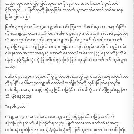
သည်။ သူမလက်ဖြင့် မြတ်သူလက်ကို အုပ်ကာ အပေါ်အောက် ပွတ်သပ်
ခိုင်းသည်…..။ မြတ်သူကို နိုးဆွခြင်း အတတ်ပညာတတ်အောင် သင်ပေးနေ
ခြင်း ဖြစ်သည်။
မြတ်သူလည်း ဒေါ်ကျော့ကျော့၏ ဖောင်းကြွကာ အိစက်နေသော အဖုတ်ကြီး
ကို သေချာစွာ ပွတ်ပေးလိုက်ရာ ဒေါ်ကျော့ကျော့ နှုတ်ဖျားမှ အင်းခနဲ ညဉ်းညူ
သံလေး ထွက်လာသည်။ ကျော့ကျော့က မြတ်သူလက်ကို အုပ်ထားတာကို
လွတ်ပြီး သူမအင်္ကျီ ကြယ်သီးများ ဖြုတ်ကာ ရင်ကို ဖွင့်ပေးလိုက်သည်။ ဝင်း
ဝါနေသော အသားအရေနှင့် အောက်မှဘော်လီအမဲလေးဖြင့် မနည်းထိန်းသိမ်း
နေရသည့် နို့နှစ်လုံးကို မြင်လိုက်ရသဖြင့် မြတ်သူရင်ထဲ တဇတ်ဇတ် တုန်သွား
သည်။
ဒေါ်ကျော့ကျော့က သူ့အင်္ကျီကို ချွတ်ပေးနေသလို သူကလည်း အဖုတ်ပွတ်တာ
ကိုရပ်ပြီး ဒေါ်ကျော့ကျော့၏ ဘော်လီအင်္ကျီချိတ်ကို လှမ်းဖြုတ်နေသည်။
တစ်ခါမှ အလေ့အကျင့် မရှိသူ ဖြစ်သဖြင့်် ဘော်လီကို ဘယ်လိုဖြုတ်ရမှန်းမ
သိ ဖြစ်နေသည်။
“နေပါကွယ်…”
ကျော့ကျော့က ကောင်လေး အတွေ့အကြုံ မရှိမှန်း သိသဖြင့် ဘော်လီ
ချိတ်ဖြုတ်နည်းကိုပါ ပြလိုက်ရသည်။ ပြုတ်သွားသော ဘော်လီနှင့်အတူ….
ထင်းခနဲ ထွက်ကြလာသည့် နို့အုံနှစ်လုံးကို မြတ်သူကား ကောင်းကောင်းကြီး