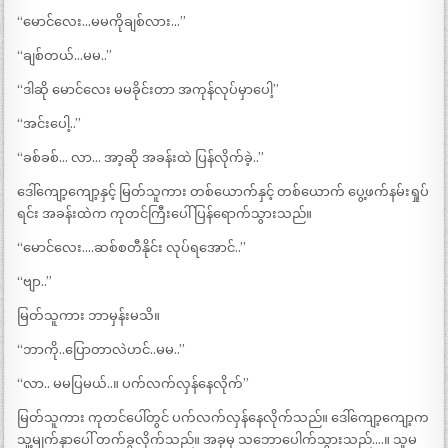
“မောင်လေး…မမကိုချစ်လား…”
“ချစ်တယ်…မမ..”
“ဒါဆို မောင်လေး မမခိုင်းတာ အကုန်လုပ်မှာပေါ့”
“အင်းပေါ့..”
“ခစ်ခစ်… လာ… အာ့ဆို အခန်းထဲ ပြန်လိုက်ခဲ့..”
ဒေါ်ကျော့ကျော့နှင့် မြတ်သူကား တစ်ယောက်နှင့် တစ်ယောက် ပွေ့ဖက်နမ်းရှုပ်
ရင်း အခန်းထဲက ကုတင်ကြီးပေါ် ပြန်ရောက်သွားသည်။
“မောင်လေး….ဆစ်စတီနိုင်း လုပ်ရအောင်..”
“ဗျာ..”
မြတ်သူကား ဘာမှန်းမသိ။
“ဘာကို..ပြောတာလဲဟင်..မမ..”
“လာ.. မမပြမယ်..။ ပက်လက်လှန်နေလိုက်”
မြတ်သူကား ကုတင်ပေါ်တွင် ပက်လက်လှန်နေလိုက်သည်။ ဒေါ်ကျော့ကျော့က
သူ့မျက်နှာပေါ် တက်ခွလိုက်သည်။ အခုမှ သဘောပေါက်သွားသည်….။ သူမ