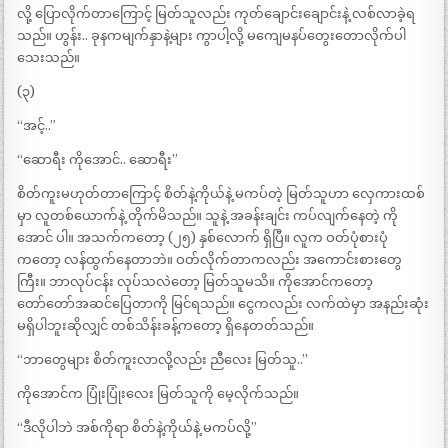
လို့ ပြောလိုက်တာကြောင့် မြတ်သူလည်း ကုတ်ချောင်းချောင်းနဲ့ လစ်လာခဲ့ရ
သည်။ ဟွန်း.. ခုနကမျက်နှာနဲ့များ ကွာပါ့လို့ မကျေမနပ်တွေးတောလိုက်ပါ
သေးသည်။
(၃)
“အင့်..”
“ဆောရီး ကိုအောင်.. ဆောရီး”
စိတ်ကူးမဟုတ်တာကြောင့် စိတ်နဲ့ကိုယ်နဲ့ မကပ်တဲ့ မြတ်သူဟာ လှေကားထစ်
မှာ လူတစ်ယောက်နဲ့ တိုက်မိသည်။ သူနဲ့ အခန်းချင်း ကပ်လျက်နေတဲ့ ကို
အောင် ပါ။ အသက်ကတော့ (၂၅) နှစ်လောက် ရှိပြီ။ လူက ဝတ်ပုံစားပုံ
ကတော့ လန်ထွက်နေတာဘဲ။ ဝတ်လိုက်တာကလည်း အကောင်းစားတွေ
ကြီး။ ဘာလုပ်ငန်း လုပ်သလဲတော့ မြတ်သူမသိ။ ကိုအောင်ကတော့
တော်တော်အဆင်ပြေတာကို မြင်ရသည်။ ငွေကလည်း လက်ထဲမှာ အနည်းဆုံး
မရှိပါဘူးဆိုလျှင် တစ်သိန်းခန့်ကတော့ ရှိနေတတ်သည်။
“ဘာတွေများ စိတ်ကူးလာလို့လည်း ညီလေး မြတ်သူ..”
ကိုအောင်က ပြုံးပြုံးလေး မြတ်သူကို မေ့လိုက်သည်။
“ဒီလိုပါဘဲ အစ်ကိုရာ စိတ်နဲ့ကိုယ်နဲ့ မကပ်လို့”