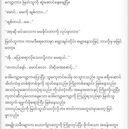
ကျော့ကား မြတ်သူကို ဆွဲဆောင်နေချေပြီ။
“မောင်… မမကို ချစ်လား….”
“ချစ်တယ်…မမ…”
“အာ့ဆို မင်းလေးက မမခိုင်းတာကို လုပ်မှာလား”
မြတ်သူကား ကာမဒီရေတောမှာ မျှောချင်တိုင်း မျှောနေသဖြင့် ဘာကိုမှ မမြင်
တော့။
“အို… ပြောစရာလိုသေးလို့လား မမရယ်…”
“တကယ်နော်… မောင်လေး.. ဒါဆိုခဏစောင့်….”
ဒေါ်ကျော့ကျော့ကပြောပြီး သူမကုတင်ပေါ်မှ ထသွားသည်။ သူမ ခရီးဆောင်
အိတ်ထဲမှ တစ်စုံတစ်ခုကို ထုတ်နေသည်။ ကြိုးတစ်ချောင်း ဖြစ်နေသည်။
အသင့်ယူဆောင်လာပုံရသည်။ ကိုယ်လုံးတီး အနေအထားနှင့် ကြိုးကိုယူပြီး
ကုတင်ဆီလှမ်းလာနေသော ဒေါ်ကျော့ကျော့ကို ကြည့်ရသည်မှာ မြတ်သူ
အတွက် ရမ္မက်ဖိုစရာကြီး ဖြစ်နေသည်။
ဘာလုပ်မည်ကို မြတ်သူသိသလိုလိုဘဲ။ ဇာတ်ကားတွေထဲမှာတော့ မြင်
ဖူးသည်။
အမျိုးသမီးများက ယောင်္ကျားတွေကို ကြိုးတုပ်ပြီး ဖိုက်သော အခန်းတွေ။