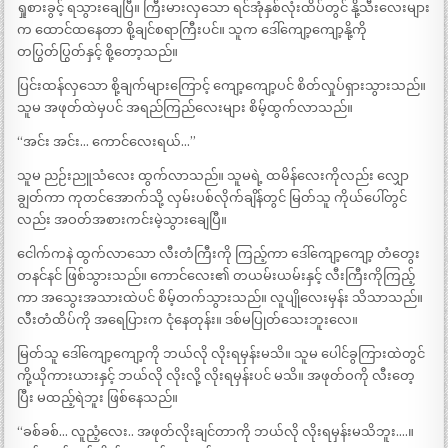
ရှုစားခွင့် ရသွားချေပြီ။ ကြီးမားလှသော ရင်အုံနှစ်လုံးထိပ်တွင် နို့သီးလေးများ
က ထောင်ထနေတာ စို့ချင်စရာကြီးပင်။ သူက ဒေါ်ကျော့ကျော့နို့ကို
တပြွတ်ပြွတ်နှင့် စို့တော့သည်။
ပြင်းထန်လှသော စို့ချက်များကြောင့် ကျော့ကျော့ပင် စိတ်လှုပ်ရှားသွားသည်။
သူမ အဖုတ်ထဲမှပင် အရည်ကြည်လေးများ စိမ့်ထွက်လာသည်။
“အင်း အင်း… ကောင်လေးရယ်…”
သူမ ညဉ်းညူသံလေး ထွက်လာသည်။ သူမရဲ့ ထမိန်လေးကိုလည်း လျှော
ချွတ်ကာ ကုတင်အောက်သို့ လှမ်းပစ်လိုက်ချိန်တွင် မြတ်သူ ကိုယ်ပေါ်တွင်
လည်း အဝတ်အစားကင်းမဲ့သွားချေပြီ။
ငေါက်ကနဲ ထွက်လာသော လီးတံကြီးကို ကြည့်ကာ ဒေါ်ကျော့ကျော့ တံတွေး
တနင်နင် ဖြစ်သွားသည်။ ကောင်လေး၏ တယမ်းယမ်းနှင့် လီးကြီးကိုကြည့်
ကာ အသွေးအသားထဲပင် စိမ့်တက်သွားသည်။ လူပျိုလေးမှန်း သိသာသည်။
လီးတံထိပ်ကို အရေပြားက ငုံနေတုန်း။ ဒစ်မပြုတ်သေးဘူးလေ။
မြတ်သူ ဒေါ်ကျော့ကျော့ကို ဘယ်လို လိုးရမှန်းမသိ။ သူမ ပေါင်ခွကြားထဲတွင်
ကို့ယိုကားယားနှင့် ဘယ်လို လိုးလို့ လိုးရမှန်းပင် မသိ။ အဖုတ်ဝကို လီးတေ့
ပြီး မထည့်ရဲဘူး ဖြစ်နေသည်။
“ခစ်ခစ်… လူညံ့လေး.. အဖုတ်လိုးချင်တာကို ဘယ်လို လိုးရမှန်းမသိဘူး….။