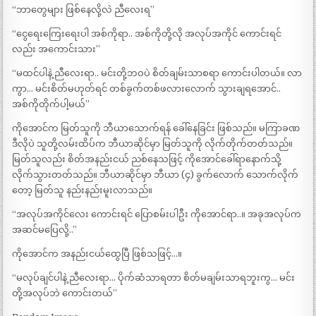
“ဘာတွေများ ဖြစ်နေလို့လဲ ညီလေးရ”
“ငွေရေးကြေးရေးပါ အစ်ကိုရာ.. အစ်ကိုတို့လို အလုပ်အကိုင် ကောင်းရင်
လည်း အကောင်းသား”
“မထင်ပါနဲ့ ညီလေးရာ.. မင်းတို့ဘဝပဲ စိတ်ချမ်းသာစရာ ကောင်းပါတယ်။ လာ
ကွာ… မင်းစိတ်မဟုတ်ရင် တစ်ခွက်တစ်ဖလားလောက် သွားချရအောင်..
အစ်ကိုတိုက်ပါ့မယ်”
ကိုအောင်က မြတ်သူကို ဘီယာသောက်ရန် ခေါ်နေခြင်း ဖြစ်သည်။ မကြာခဏ
ဒီလိုပဲ သူတို့လမ်းထိပ်က ဘီယာဆိုင်မှာ မြတ်သူကို လိုက်တိုက်တတ်သည်။
မြတ်သူလည်း စိတ်အနည်းငယ် ညစ်နေသဖြင့် ကိုအောင်ခေါ်ရာနောက်သို့
လိုက်သွားတတ်သည်။ ဘီယာဆိုင်မှာ ဘီယာ (၄) ခွက်လောက် သောက်လိုက်
တော့ မြတ်သူ နည်းနည်းမူးလာသည်။
“အလုပ်အကိုင်လေး ကောင်းရင် ပြောစမ်းပါဦး ကိုအောင်ရာ..။ အခုအလုပ်က
အဆင်မပြေလို့..”
ကိုအောင်က အနည်းငယ်ထွေပြီ ဖြစ်သဖြင့်…။
“မလုပ်ချင်ပါနဲ့ ညီလေးရာ… ပိုက်ဆံသာရတာ စိတ်မချမ်းသာရဘူးကွ… မင်း
တို့အလုပ်ဘဲ ကောင်းတယ်”