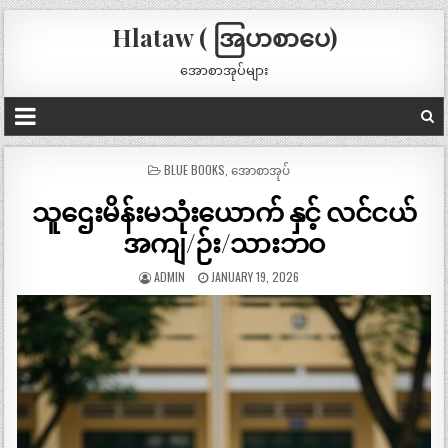
Hlataw ( အြပာစာပေ)
အောစာအုပ်များ
POSTED
BLUE BOOKS
,
အောစာအုပ်
IN
သူဌေးမိန်းမသုံးယောက် နှင့် လင်ငယ်
အကျ/ဉ်း/သားဘဝ
ADMIN
JANUARY 19, 2026