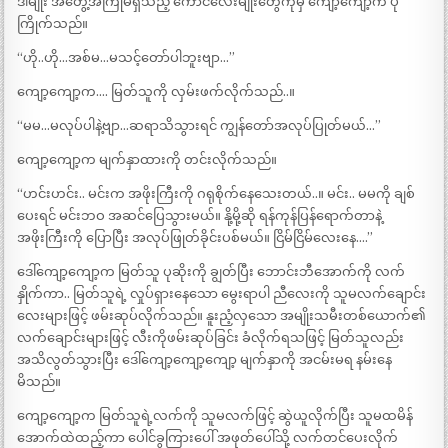
ဒါမျိုး အတွေ့အကြုံမရှိသည့် ကောင်လေးမျိုးတွေကိုမှ ကျော့ကျော့က ပို
ကြိုက်သည်။
“ဟို..ဟို…အစ်မ…မသင့်တော်ပါဘူးဗျာ…”
ကျော့ကျော့က…. မြတ်သူကို လှမ်းဖက်လိုက်သည်..။
“မမ…မလုပ်ပါနဲ့ဗျာ…ဆရာသိသွားရင် ကျွန်တော်အလုပ်ပြုတ်မယ်…”
ကျော့ကျော့က မျက်နှာထားကို တင်းလိုက်သည်။
“ဟင်းဟင်း.. မင်းက အဖိုးကြီးကို ဂရုစိုက်နေသေးတယ်..။ မင်း.. မမကို ချစ်
ပေးရင် မင်းဘဝ အဆင်ပြေသွားမယ်။ နို့မို့ဆို ရန်ကုန်ပြန်ရောက်တာနဲ့
အဖိုးကြီးကို ပြောပြီး အလုပ်ဖြုတ်ခိုင်းပစ်မယ်။ ငြိမ်ငြိမ်လေးနေ….”
ဒေါ်ကျော့ကျော့က မြတ်သူ ပုဆိုးကို ချွတ်ပြီး ဘောင်းဘီအောက်ကို လက်
နှိုက်ကာ.. မြတ်သူရဲ့ လှုပ်ရှားနေသော မွေးရာပါ ညီလေးကို သူမလက်ချောင်း
လေးများဖြင့် ဖမ်းဆုပ်လိုက်သည်။ နူးညံ့လှသော အမျိုးသမီးတစ်ယောက်၏
လက်ချောင်းများဖြင့် လီးကိုဖမ်းဆုပ်ခြင်း ခံလိုက်ရသဖြင့် မြတ်သူလည်း
အသိလွတ်သွားပြီး ဒေါ်ကျော့ကျော့ကျော့ မျက်နှာကို အငမ်းမရ နမ်းနေ
မိသည်။
ကျော့ကျော့က မြတ်သူရဲ့လက်ကို သူမလက်ဖြင့် ဆွဲယူလိုက်ပြီး သူမထမိန်
အောက်ထဲထည့်ကာ ပေါင်ခွကြားပေါ် အဖုတ်ပေါ်သို့ လက်တင်ပေးလိုက်