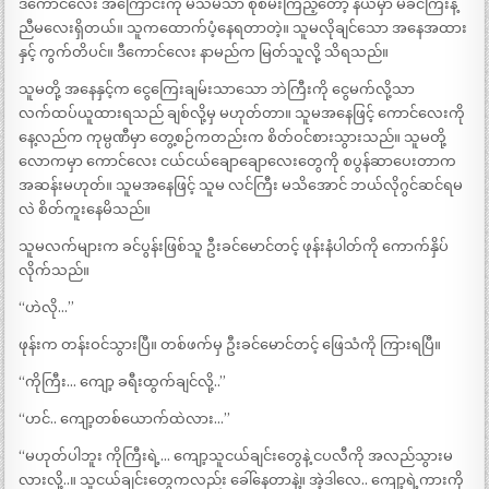
ဒီကောင်လေး အကြောင်းကို မသိမသာ စုံစမ်းကြည့်တော့ နယ်မှာ မိခင်ကြီးနဲ့
ညီမလေးရှိတယ်။ သူကထောက်ပံ့နေရတာတဲ့။ သူမလိုချင်သော အနေအထား
နှင့် ကွက်တိပင်။ ဒီကောင်လေး နာမည်က မြတ်သူလို့ သိရသည်။
သူမတို့ အနေနှင့်က ငွေကြေးချမ်းသာသော ဘဲကြီးကို ငွေမက်လို့သာ
လက်ထပ်ယူထားရသည် ချစ်လို့မှ မဟုတ်တာ။ သူမအနေဖြင့် ကောင်လေးကို
နေ့လည်က ကုမ္ပဏီမှာ တွေ့စဉ်ကတည်းက စိတ်ဝင်စားသွားသည်။ သူမတို့
လောကမှာ ကောင်လေး ငယ်ငယ်ချောချောလေးတွေကို စပွန်ဆာပေးတာက
အဆန်းမဟုတ်။ သူမအနေဖြင့် သူမ လင်ကြီး မသိအောင် ဘယ်လိုဂွင်ဆင်ရမ
လဲ စိတ်ကူးနေမိသည်။
သူမလက်များက ခင်ပွန်းဖြစ်သူ ဦးခင်မောင်တင့် ဖုန်းနံပါတ်ကို ကောက်နှိပ်
လိုက်သည်။
“ဟဲလို…”
ဖုန်းက တန်းဝင်သွားပြီ။ တစ်ဖက်မှ ဦးခင်မောင်တင့် ဖြေသံကို ကြားရပြီ။
“ကိုကြီး… ကျော့ ခရီးထွက်ချင်လို့..”
“ဟင်.. ကျော့တစ်ယောက်ထဲလား…”
“မဟုတ်ပါဘူး ကိုကြီးရဲ့… ကျော့သူငယ်ချင်းတွေနဲ့ ငပလီကို အလည်သွားမ
လားလို့..။ သူငယ်ချင်းတွေကလည်း ခေါ်နေတာနဲ့။ အဲ့ဒါလေ.. ကျော့ရဲ့ကားကို