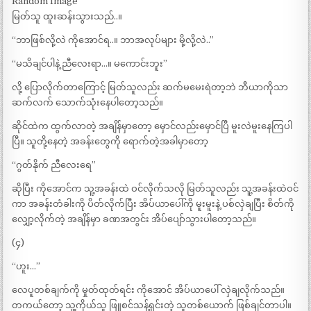
Random Image
မြတ်သူ ထူးဆန်းသွားသည်..။
“ဘာဖြစ်လို့လဲ ကိုအောင်ရ..။ ဘာအလုပ်များ မို့လို့လဲ..”
“မသိချင်ပါနဲ့ ညီလေးရာ…။ မကောင်းဘူး”
လို့ ပြောလိုက်တာကြောင့် မြတ်သူလည်း ဆက်မမေးရဲတာ့ဘဲ ဘီယာကိုသာ
ဆက်လက် သောက်သုံးနေပါတော့သည်။
ဆိုင်ထဲက ထွက်လာတဲ့ အချိန်မှာတော့ မှောင်လည်းမှောင်ပြီ မူးလဲမူးနေကြပါ
ပြီ။ သူတို့နေတဲ့ အခန်းတွေကို ရောက်တဲ့အခါမှာတော့
“ဂွတ်နိုက် ညီလေးရေ”
ဆိုပြီး ကိုအောင်က သူ့အခန်းထဲ ဝင်လိုက်သလို မြတ်သူလည်း သူ့အခန်းထဲဝင်
ကာ အခန်းတံခါးကို ပိတ်လိုက်ပြီး အိပ်ယာပေါ်ကို မူးမူးနဲ့ ပစ်လှဲချပြီး စိတ်ကို
လျှော့လိုက်တဲ့ အချိန်မှာ ခဏအတွင်း အိပ်ပျော်သွားပါတော့သည်။
(၄)
“ဟူး…”
လေပူတစ်ချက်ကို မှုတ်ထုတ်ရင်း ကိုအောင် အိပ်ယာပေါ် လှဲချလိုက်သည်။
တကယ်တော့ သူ့ကိုယ်သူ ဖြူစင်သန့်ရှင်းတဲ့ သူတစ်ယောက် ဖြစ်ချင်တာပါ။