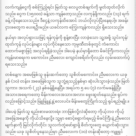
လက်ကျန်ငွေကို စစ်ကြည့်ရင်း မြတ်သူ လေပူတစ်ချက်ကို မှုတ်ထုတ်လိုက်
သည်။ ငွေက (၁၅၀၀၀) ခန့်သာ ကျန်တော့သည်။ လကုန်ဖို့ကလည်း (၁၃) ရက်
ခန့် လိုနေသေးသည်။ ဒီငွေနဲ့ လကုန်ထိအောင် ဘယ်လိုလုပ်ပြီးနေရပါ့။ အခန်း
ငှားခတွေက ပေးရဦးမည်။ ယခင်လက ကြွေးကျန်ကလည်း ရှိသေးသည်။
နယ်မှာ အလုပ်ရှားသဖြင့် ရန်ကုန်ကို စွန့်စားပြီး လာခဲ့သော သူ့အဖို့ သွင်းကုန်/
ထုတ်ကုန် လုပ်ငန်းများ လုပ်ကိုင်နေသော ကုမ္ပဏီတစ်ခုတွင် ကံကောင်း
ထောက်မစွာဖြင့် အလုပ်ရရှိခဲ့သည်။ ဒါပေမဲ့ နယ်မှာရှိတော မိခင်ကြီးကလည်း
ကျန်းမာရေးက မကောင်း။ ညီမလေး ကျောင်းစရိတ်ကိုလည်း လှမ်းထောက်ပံ့
ရသေးသည်။
တစ်နေ့က အမေဖြစ်သူ ဖုန်းဆက်တော့ သူစိတ်မကောင်း။ ညီမလေးက ယခု
နှစ် (၁၀) တန်း။ အဖေဖြစ်သူက သူဘွဲ့ရသည့်နှစ်မှာ ဆုံးပါးသွားခဲ့သည်။ မြတ်
သူကား အသက် (၂၃) နှစ်ခန့်ရှိနေပြီ။ အရပ်က ၅ ပေ (၇) လက်မခန့်ရှိပြီး
အသားအရေကတော့ မိန်းကလေးအသားအလား ဖွေးဆွတ်နေသည်။ ရုပ်က
လည်းဖြောင့်သည်။ ဖြူဖြူနွဲ့နွဲ့လေးပင်။ မိန်းမတွေကြိုက်သည့် ရုပ်ရည်မျိုး.။
ဒါပေမဲ့ မြတ်သူ ရည်းစားမထားရဲ။ ဘာဖြစ်လို့လဲဆိုတော့ ကိုယ့်ဘဝ ကိုယ့်
အခြေအနေကို ကိုယ်သိနေလို့။ သူ့မှာ စောင့်ရှောက်ရမည့် မိခင်ကြီးနဲ့ ညီမလေး
မျက်နှာကို မြင်လိုက်တိုင်း သူလက်တွဲဖော်ရှာဖို့ စိတ်ကူးတွေ ပျောက်ဆုံးသွား
သည်။ ယခု သူစိတ်ပူနေသည်မှာ ညီမလေးက (၁၀) တန်းဆိုတော့ ကျူရှင်