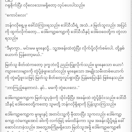
ဂရုစိုက်ပြီး လိုလေသေးမရှိတော့ လုပ်ပေးပါသည်။
“ကောင်လေး”
ဘန်ဂလိုရှေ့မှ ခေါ်သံကြားရသည်။ ဒေါ်သီသီရဲ့ အသံ…။ မြတ်သူလည်း အပြင်
ကို ထွက်လိုက်တော့…. ဒေါ်ကျော့ကျော့ကို ဒေါ်သီသီနှင့် ဒေါ်ဝေဝေတို့က တွဲလာ
ရသည်။
“ဒီမှာကွာ… မင်းမမ မူးနေလို့… သူ့အခန်းထဲတွဲပြီး လိုက်ပို့လိုက်စမ်းပါ.. တို့နှစ်
ယောက် ပြန်တော့မယ်..”
မြတ်သူ စိတ်ထဲကတော့ ဒုက္ခဘဲလို့ ညည်းငြူလိုက်သည်။ မူးနေသော ယောင်္
ကျားလေးများကို တွဲပို့ခဲ့ဖူးသော်လည်း မူးနေသော အမျိုးသမီးတစ်ယောက်
ကို တွဲမပို့ဖူးသဖြင့် မြတ်သူ စိတ်တွေလှုပ်ရှားပြီး ပြန်မပြောနိုင် ဖြစ်နေသည်။
“ဘာကြည့်နေတာလဲ.. နင်… မမကို တွဲပေးလေ..”
ဒေါ်ကျော့ကျော့က မြတ်သူပုခုံးကို သိုင်းမှီပြီး အခန်းထဲ တွဲပို့ခိုင်းသည်။ ဒေါ်သီ
သီနှင့် ဒေါ်ဝေဝေတို့ကတော့ သူမတို့ ဘန်ဂလိုရှိရာကို ပြန်သွားကြသည်။
ဒေါ်ကျော့ကျော့က မူးမူးနှင့် အတင်းသူ့ကို မှီထားပြီး သူကလည်း ဒေါ်ကျော့
ကျော့ လဲမကျအောင် ခါးကို လက်ဖြင့် ဖမ်းထိန်းကာ သူမ အခန်းသို့ပို့ရန် ခေါ်
ဆောင်လာခဲ့သည်။ အတွေ့အကြုံမရှိသော မြတ်သူအဖို့ ဒေါ်ကျော့ကျော့၏