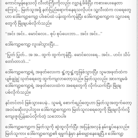
ကောင်းမွန်နေသလို လီးတံကြီးကိုလည်း လျှာနဲ့ ဖိဖိပြီး ကစားပေးနေတာ
ကြောင့်… မြတ်သူအဖို့ နတ်ပြည်ရောက်နေရသလိုပင်။ သူ့လီးထဲက လရေတွေ
ဟာ ဒေါ်ကျော့ကျော့ ပါးစပ်ထဲ ပန်းထွက်ကုန်ပြီး ဒေါ်ကျော့ကျော့က သူ့လရေ
တွေကို မြိုချပစ်လိုက်သည်။
“အင်း အင်း… မောင်လေး… စုပ် စုပ်ပေးဘာ…. အင်း အင်း…”
ဒေါ်ကျော့ကျော့ လူးခါသွားပြီး….
“ပြွတ် ပြွတ်… အ အ… ထွက် ထွက်ကုန်ပြီ.. မောင်လေးရေ… အင်း… ဟင်း သိပ်
တော်တာဘဲ….”
ဒေါ်ကျော့ကျော့ရဲ့ အဖုတ်လေးက ရှုံ့တွရှုံ့တွဖြစ်သွားပြီး သူမအဖုတ်ထဲက
ပျစ်ချွဲချွဲ သုတ်ရေတွေ ထွက်ကျလာတော့သည်။ မြတ်သူလည်း အားကျမခံ
ဒေါ်ကျော့ကျော့ရဲ့ အဖုတ်လေးထဲက အရေတွေကို လိုက်ယက်ပြီး မြိုချ
ပစ်လိုက်သည်။
နင်တင်တင် ဖြစ်သွားပေမဲ့… သူမရဲ့ စောက်ရည်တွေဟာ မြတ်သူအတွက်တော့
အဝင်မဆိုးလှပါဘူး။ ဒေါ်ကျော့ကျော့က မြတ်သူလရေတွေကို မြိုချလိုက်လို့
ကျေးဇူးပြန်ဆပ်လိုက်တဲ့ သဘောပါ။
ဒေါ်ကျော့ကျော့က မြတ်သူကို ဆွဲထူလိုက်ပြီး အပြန်အလှန် နမ်းရှုပ်နေသည်။
မြတ်သူကား ဒေါ်ကျော့ကျော့၏ ရမ္မက်နွံမှာ နှစ်မျှောနေချေပြီ.။ ဒေါ်ကျော့