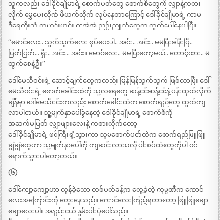
သူကလည်း ဒေါ်ခိုင်ချိုမာရဲ့ စောက်ပတ်တွေ စောက်စိတွေကို လျှာနဲ့ကစား
လိုက် မွှေပေးလိုက် ဖိယက်လိုက် လုပ်နေတာကြောင့် ဒေါ်ခိုင်ချိုမာရဲ့ ကာမ
ဒီရေတိုးသံ တဟင်းဟင်း တအဲအဲ ညဉ်းညူသံတွေက ထွက်ပေါ်နေပါပြီ။
“မောင်လေး.. သွက်သွက်လေး စုပ်ပေးပါ.. အင်း.. အင်း.. မမပြီးခါနီးပြီ..
ပြတ်ပြတ်… ရှီး.. အင်း… အင်း။ မောင်လေး.. မမပြီးတော့မယ်.. တောင့်ထား.. မ
ထွက်စေနဲ့ဦး”
ဒေါ်မေသီဝင်းရဲ့ ဆောင့်ချက်တွေကလည်း မြန်မြန်သွက်သွက် ဖြစ်လာပြီး ဒေါ်
မေသီဝင်းရဲ့ စောက်ခေါင်းထဲကို သူ့လရေတွေ ဆန့်ငင်ဆန့်ငင်နဲ့ ပန်းထုတ်လိုက်
ချိန်မှာ ဒေါ်မေသီဝင်းကလည်း စောက်ခေါင်းထဲက စောက်ရည်တွေ ထွက်ကျ
လာပါတယ်။ သူ့မျက်နှာပေါ်ခွနေတဲ့ ဒေါ်ခိုင်ချိုမာရဲ့ စောက်စိကို
အဆက်မပြတ် လျှာဖျားလေးနဲ့ ကစားလိုက်တော့
ဒေါ်ခိုင်ချိုမာရဲ့ ဖင်ကြီးရှုံ့သွားကာ သူမစောက်ပတ်ထဲက စောက်ရည်ဖြူဖြူ
ချွဲချွဲတွေဟာ သူ့မျက်နှာပေါ်ကို ကျဆင်းလာသလို ပါးစပ်ထဲတွေကိုပါ ဝင်
ရောက်သွားပါတော့တယ်။
(၆)
ဒေါ်ကျော့ကျော့ဟာ လွန်ခဲ့သော တစ်ပတ်ခန့်က တွေ့ခဲ့တဲ့ ကုမ္ပဏီက ကောင်
လေးအကြောင်းကို တွေးနေသည်။ ကောင်လေးကြည့်ရတာတော့ ဖြူဖြူချော
ချောလေးပါ။ အနည်းငယ် နွမ်းပါးပုံပေါ်သည်။