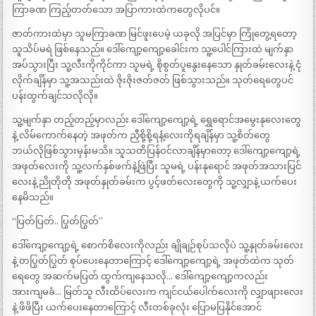
ကြာခဏ ကြည့်တတ်သော အပြာကားထဲကတွေလိုပင်။
ဇာတ်ကားထဲမှာ သူမကြာခဏ မြင်ဖူးပေမဲ့ ယခုလို အပြင်မှာ ကြုံတွေ့ရတော့
သူသိပ်မရဲ ဖြစ်နေသည်။ ဒေါ်ကျော့ကျော့ခေါင်းက သူ့ပေါင်ကြားထဲ မျက်နှာ
အပ်သွားပြီး သူ့လီးကိုကိုင်ကာ သူမရဲ့ စိုစွတ်ပူနွေးနေသော နှုတ်ခမ်းလေးနဲ့ ငုံ
လိုက်ချိန်မှာ သူ့အသည်းထဲ ဇိုးဇိုးဇတ်ဇတ် ဖြစ်သွားသည်။ သုတ်ရေတွေပင်
ပန်းထွက်ချင်သလိုလို။
သူ့မျက်နှာ တည့်တည့်မှာလည်း ဒေါ်ကျော့ကျော့ရဲ့ ရွှေရောင်အမွေးနုလေးတွေ
နဲ့ လိမ်ကောက်နေတဲ့ အဖုတ်က ညှီစို့စို့ရနံ့လေးကိုရချိန်မှာ သူ့စိတ်တွေ
ဘယ်လိုဖြစ်သွားမှန်းမသိ။ သူသတိပြန်ဝင်လာချိန်မှာတော့ ဒေါ်ကျော့ကျော့ရဲ့
အဖုတ်လေးကို သူ့လက်နှစ်ဖက်နဲ့ဖြဲပြီး သူမရဲ့ ပန်းနုရောင် အဖုတ်အသားပြင်
လေးနဲ့ ညိုတိုတို အဖုတ်နှုတ်ခမ်းက ပွင့်ဖတ်လေးတွေကို သူ့လျှာနဲ့ ယက်ပေး
နေမိသည်။
“ပြတ်ပြတ်.. ပြွတ်ပြွတ်”
ဒေါ်ကျော့ကျော့ရဲ့ စောက်စိလေးကိုလည်း ချိုချဉ်စုပ်သလိုပဲ သူ့နှုတ်ခမ်းလေး
နဲ့ တပြွတ်ပြွတ် စုပ်ပေးနေတာကြောင့် ဒေါ်ကျော့ကျော့ရဲ့ အဖုတ်ထဲက သုတ်
ရေတွေ အဆက်မပြတ် ထွက်ကျနေသလို… ဒေါ်ကျော့ကျော့ကလည်း
အားကျမခံ… မြတ်သူ လီးထိပ်လေးက ကျင်ငယ်ပေါက်လေးကို လျှာဖျားလေး
နဲ့ ဖိဖိပြီး ယက်ပေးနေတာကြောင့် လီးတစ်ခုလုံး ပြောမပြနိုင်အောင်