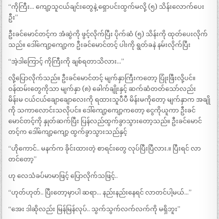
“ကိုကြီး… ကျော့သူငယ်ချင်းတွေနဲ့ ရှောပင်းထွက်မလို့ (၅) သိန်းလောက်ပေး
ဦး”
ဦးခင်မောင်တင့်က အံဆွဲကို ဖွင့်လိုက်ပြီး ပိုက်ဆံ (၅) သိန်းကို ထုတ်ပေးလိုက်
သည်။ ဒေါ်ကျော့ကျော့က ဦးခင်မောင်တင့် ပါးကို ရွတ်ခနဲ နမ်းလိုက်ပြီး
“အဲ့ဒါကြောင့် ကိုကြီးကို ချစ်ရတာသိလား…”
လို့ပြောလိုက်သည်။ ဦးခင်မောင်တင့် မျက်နှာကြီးကတော့ ပြုံးဖြီးလို့ပင်။
ဝန်ထမ်းတွေကိုသာ မျက်နှာ (၈) ခေါက်ချိုးနှင့် ဆက်ဆံတတ်သော်လည်း
မိန်းမ ငယ်ငယ်ချောချောလေးကို ရထားသူပီပီ မိန်းမကိုတော့ မျက်နှာက အချို
ကို သကာလောင်းသလိုပင်။ ဒေါ်ကျော့ကျော့ကတော့ ငွေကိုယူကာ ဦးခင်
မောင်တင့်ကို နှုတ်ဆက်ပြီး ပြန်လည်ထွက်ခွာသွားတော့သည်။ ဦးခင်မောင်
တင့်က ဒေါ်ကျော့ကျော့ ထွက်ခွာသွားသည်နှင့်
“ဟိုကောင်.. မနက်က ခိုင်းထားတဲ့ စာရင်းတွေ လုပ်ပြီးပြီလား.။ ပြီးရင် လာ
တင်တော့”
ဟု လေသံခပ်မာမာဖြင့် ပြောလိုက်သဖြင့်..
“ဟုတ်ဟုတ်.. ပြီးတော့မှာပါ ဆရာ… နည်းနည်းနေရင် လာတင်ပါ့မယ်…”
“အေး ဒါဆိုလည်း မြန်မြန်လုပ်.. သွက်သွက်လက်လက်ကို မရှိဘူး”