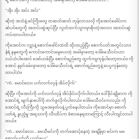
“အိုး အိုး အင်း အင်း”
ဆိုတဲ့ အသံနဲ့ ဖင်ကြီးတွေ တဆတ်ဆတ် တုန်လာသလို ကိုအောင်ခေါင်းက
ဆံပင်တွေကို အတင်းဆွဲဆုပ်ပြီး လွတ်ထက်သွားမှာစိုးတဲ့အလား အတင်းဆွဲ
ကပ်ထားပါတယ်။
ကိုအောင်က လျှာနဲ့ စောက်ခေါင်းထဲထိ ထိုးထည့်ပြီး စောက်ပတ်အတွင်းသား
နံရံ နုနုတွေကို ကောင်းကောင်းမွေပေးတဲ့ အခါမှာတော့ ဒေါ်မေသီဝင်းဟာ
ငယ်သံပါအောင် အော်ဟစ်ပြီး စောက်ရည်တွေ ထွက်ကျကုန်ပါတော့တယ်။ ကို
အောင် နှုတ်ခမ်းမှာတော့ ဒေါ်မေသီဝင်းရဲ့ စောက်ရည်တွေနဲ့ ပေပွကုန်တော့
တာပါဘဲ။
“ကဲ.. မောင်လေး ပက်လက်လှန် အိပ်လိုက်”
ဆိုပြီး ကိုအောင်ကို ပက်လက်လှန် အိပ်ခိုင်းလိုက်ပါတယ်။ ဒေါ်ခိုင်ချိုမာက ကို
အောင်ရဲ့ မျက်နှာပေါ်ကို တက်ခွလိုက်ပါတယ်။ ဒေါ်မေသီဝင်းကလည်း ကို
အောင်ရဲ့ လီးကြီးကို သူမအဖုတ်ဝနဲ့ ပွတ်နေပါတယ်။ ကိုအောင်မှာ စောက်
ပတ်ရဲ့ နူးညံ့မှု အရသာကို လီးထိပ်က ခံစားနေရတာကြောင့် လီးပါကျင်လာပါ
တယ်။
“ကဲ… မောင်လေး… မေသီမင်းကို တက်ဆောင့်နေတဲ့ အချိန်မှာ မင်းက မမ
စောက်ပတ်ကို ယက်ပေး”