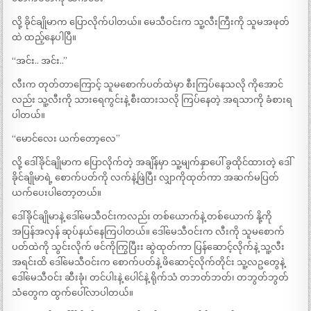
လို့ ခိုင်ချိုမာက ပြောလိုက်ပါတယ်။ မေသီဝင်းက သူ့လီးကြီးကို သူမအဖုတ်
ထဲ ထည့်နေပါပြီ။
“အင်း.. အင်း..”
လီးက တုတ်တာကြောင့် သူမစောက်ပတ်ထဲမှာ စီးကြပ်နေသလို ကိုအောင်
လည်း သူ့လီးကို သားရေကွင်းနဲ့ စီးထားသလို ကြပ်နေတဲ့ အရသာကို ခံစားရ
ပါတယ်။
“မောင်လေး ယက်တော့လေ”
လို့ ဒေါ်ခိုင်ချိုမာက ပြောလိုက်တဲ့ အချိန်မှာ သူ့မျက်နှာပေါ် ခွထိုင်ထားတဲ့ ဒေါ်
ခိုင်ချိုမာရဲ့ စောက်ပတ်ကို လက်နဲ့ဖြဲပြီး လျှာကိုထုတ်ကာ အဆက်မပြတ်
ယက်ပေးပါတော့တယ်။
ဒေါ်ခိုင်ချိုမာနဲ့ ဒေါ်မေသီဝင်းကလည်း တစ်ယောက်နဲ့ တစ်ယောက် နို့ကို
အပြန်အလှန် ဆုပ်နယ်နေကြပါတယ်။ ဒေါ်မေသီဝင်းက လီးကို သူမစောက်
ပတ်ထဲကို သွင်းလိုက် ဖင်ကိုကြွပြီးး ဆွဲထုတ်ကာ ပြန်ဆောင့်လိုက်နဲ့ သူ့လီး
အရင်းထိ ဒေါ်မေသီဝင်းက စောက်ပတ်နဲ့ ဖိဆောင့်လိုက်တိုင်း သူ့လဥတွေနဲ့
ဒေါ်မေသီဝင်း ဆီးခုံ၊ တင်ပါးနဲ့ ပေါင်နဲ့ ရိုက်သံ တဘတ်ဘတ်၊ တဘွတ်ဘွတ်
သံတွေက ထွက်ပေါ်လာပါတယ်။