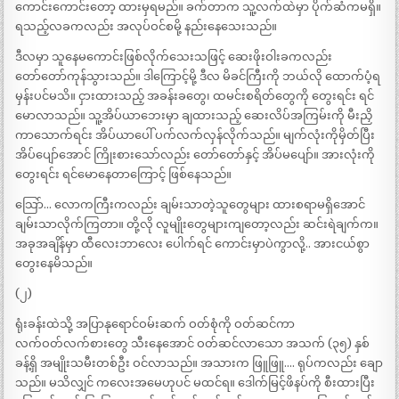
ကောင်းကောင်းတော့ ထားမှရမည်။ ခက်တာက သူ့လက်ထဲမှာ ပိုက်ဆံကမရှိ။
ရသည့်လခကလည်း အလုပ်ဝင်စမို့ နည်းနေသေးသည်။
ဒီလမှာ သူနေမကောင်းဖြစ်လိုက်သေးသဖြင့် ဆေးဖိုးဝါးခကလည်း
တော်တော်ကုန်သွားသည်။ ဒါကြောင့်မို့ ဒီလ မိခင်ကြီးကို ဘယ်လို ထောက်ပံ့ရ
မှန်းပင်မသိ။ ငှားထားသည့် အခန်းခတွေ၊ ထမင်းစရိတ်တွေကို တွေးရင်း ရင်
မောလာသည်။ သူ့အိပ်ယာဘေးမှာ ချထားသည့် ဆေးလိပ်အကြမ်းကို မီးညှိ
ကာသောက်ရင်း အိပ်ယာပေါ် ပက်လက်လှန်လိုက်သည်။ မျက်လုံးကိုမှိတ်ပြီး
အိပ်ပျော်အောင် ကြိုးစားသော်လည်း တော်တော်နှင့် အိပ်မပျော်။ အားလုံးကို
တွေးရင်း ရင်မောနေတာကြောင့် ဖြစ်နေသည်။
သြော်… လောကကြီးကလည်း ချမ်းသာတဲ့သူတွေများ ထားစရာမရှိအောင်
ချမ်းသာလိုက်ကြတာ။ တို့လို လူမျိုးတွေများကျတော့လည်း ဆင်းရဲချက်က။
အခုအချိန်မှာ ထီလေးဘာလေး ပေါက်ရင် ကောင်းမှာပဲကွာလို့.. အားငယ်စွာ
တွေးနေမိသည်။
(၂)
ရုံးခန်းထဲသို့ အပြာနုရောင်ဝမ်းဆက် ဝတ်စုံကို ဝတ်ဆင်ကာ
လက်ဝတ်လက်စားတွေ သီးနေအောင် ဝတ်ဆင်လာသော အသက် (၃၅) နှစ်
ခန့်ရှိ အမျိုးသမီးတစ်ဦး ဝင်လာသည်။ အသားက ဖြူဖြူ…. ရုပ်ကလည်း ချော
သည်။ မသိလျှင် ကလေးအမေဟုပင် မထင်ရ။ ဒေါက်မြင့်ဖိနပ်ကို စီးထားပြီး