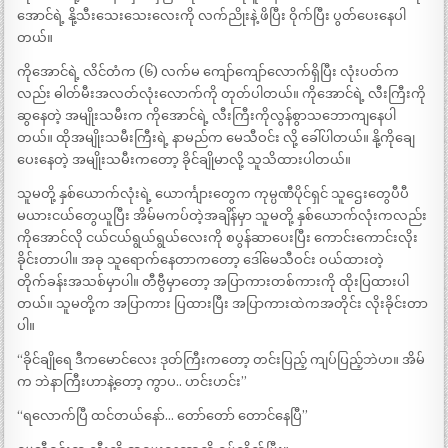
အောင်ရဲ့ နို့သီးသေးသေးလေးကို လက်ညိုးနဲ့ ဖိပြီး ဝိုက်ပြီး ပွတ်ပေးနေပါ
တယ်။
ကိုအောင်ရဲ့ လိင်တံက (၆) လက်မ ကျော်ကျော်လောက်ရှိပြီး လုံးပတ်က
လည်း ဓါတ်မီးအလတ်လုံးလောက်ကို တုတ်ပါတယ်။ ကိုအောင်ရဲ့ လီးကြီးကို
ဆွနေတဲ့ အမျိုးသမီးက ကိုအောင်ရဲ့ လီးကြီးကိုလွန်စွာသဘောကျနေပါ
တယ်။ ထိုအမျိုးသမီးကြီးရဲ့ နာမည်က မေသီဝင်း လို့ ခေါ်ပါတယ်။ နို့ကိုချေ
ပေးနေတဲ့ အမျိုးသမီးကတော့ ခိုင်ချိုမာလို့ သူသိထားပါတယ်။
သူမတို့ နှစ်ယောက်လုံးရဲ့ ယောင်္ကျားတွေက ကုမ္ပဏီပိုင်ရှင် သူဌေးတွေပီပီ
မယားငယ်တွေယူပြီး အိမ်မကပ်တဲ့အချိန်မှာ သူမတို့ နှစ်ယောက်လုံးကလည်း
ကိုအောင်လို ငယ်ငယ်ရွယ်ရွယ်လေးကို စပွန်ဆာပေးပြီး ကောင်းကောင်းလိုး
ခိုင်းတာပါ။ အခု သူရောက်နေတာကတော့ ဒေါ်မေသီဝင်း ဝယ်ထားတဲ့
တိုက်ခန်းအသစ်မှာပါ။ တီဗွီမှာတော့ အပြာကားတစ်ကားကို ထိုးပြထားပါ
တယ်။ သူမတို့က အပြာကား ပြထားပြီး အပြာကားထဲကအတိုင်း လိုးခိုင်းတာ
ပါ။
“ခိုင်ချိုရေ ဒီကမောင်လေး ဒုတ်ကြီးကတော့ တင်းပြည့် ကျပ်ပြည့်ဘဲဟ။ အိမ်
က ဘဲနာကြီးဟာနဲ့တော့ ကွာပ.. ဟင်းဟင်း”
“ရလောက်ပြီ ထင်တယ်နော်… တော်တော် တောင်နေပြီ”