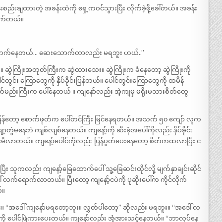
်းစည်းချထားတဲ့ အခန်းထဲကို ရှေ့ကဝင်သွားပြီး လိုက်ခဲ့ဖို့ခေါ်တယ်။ အခန်း
ိုက်တယ်။
ာတွေ တက်နေတယ်… ဆေးသောက်တာလည်း မရဘူး ဟယ်..”
။ ဆွဲကြိုးအတုတ်ကြီးက ဆွဲထားသေး။ ဆွဲကြိုးက ခံနေတော့ ဆွဲကြိုးကို
ပေါင်တွင်း ကြောတွေကို နှိပ်ခိုင်းပြန်တယ်။ ပေါင်တွင်းကြောတွေကို ထမိန်
ဲ့ အဖုတ်မည်းကြီးက ပေါ်နေတယ် ။ ကျနော်လည်း အဲ့ကျမှ မရိုးမသားစိတ်တွေ
ဆိုပြန်တော့ စောက်ဖုတ်က ပေါ်တင်ကြီး မြင်နေရတယ်။ အသက် ၅၀ ကျော် လူက
့တွဲမနေဘဲ ကျစ်လျစ်နေတယ်။ ကျနော့်ကို ဆီးခုံအပေါ်ကိုလည်း နှိပ်ခိုင်း
တိထားမိလာတယ်။ ကျနော့်ပေါင်ကိုလည်း ပြန်ပွတ်ပေးနေတော့ စိတ်ကထလာပြီး င
င်းပြီး သူကလည်း ကျနော့်ခြေထောက်ပေါ် သူ့ခြေဆင်းထိုင်လို့ မျက်နှာချင်းဆိုင်
ပေါ် လက်ရောက်လာတယ်။ ပြီးတော့ ကျနော့်ငပဲကို ပုဆိုးပေါ်က ကိုင်လိုက်
်။
ာ့ဘူး။ “အဒေါ် ကျနော်မရတော့ဘူး။ လွှတ်ပါတော့” ဆိုလည်း မရဘူး။ “အဒေါ် လ
ီးကို ပေါင်ဖြဲကားပေးတယ်။ ကျနော်လည်း အံ့အားသင့်နေတယ်။ “ဘာလုပ်နေ