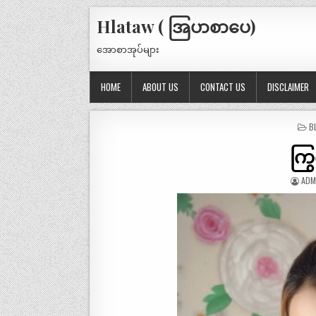
Hlataw ( အြပာစာပေ)
အောစာအုပ်များ
HOME
ABOUT US
CONTACT US
DISCLAIMER
P
B
IN
ကြွ
ADM