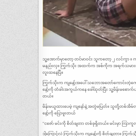
သူ့အောက်မှာတော့ တင်မာဝင်း သူကတော့ ၂ လင်ကွာ ။
မနည်းလှ။ ကြွက်သိုး အထက်က အစ်ကိုက အရက်သမား။ 
လူးထနေပြီ။
ကြွက်သိုးက ကျနော့်အပေါ် သဘောအတော်ကောင်းတဲ့ကောင်
နော့်ကို တံခါးအကွယ်ကနေ ခေါ်ထုတ်ပြီး သူ့မိန်းမစောက်ပ
တယ်။
မိန်းမယူထားပေမဲ့ ကျနော်နဲ့ အတွဲမပြတ်။ သူတို့တစ်အိမ
နော့်ကို ပြောဖူးတယ်
“ငဇော် မင်းကို စိတ်ချတာ တစ်ခုရှိတယ်။ မင်းမှာ ကြာကူ
ဒါ့ကြောင့်လဲ ကြွက်သိုးက ကျနော့်ကို စိတ်ချတာ။ ကြွက်သိုး