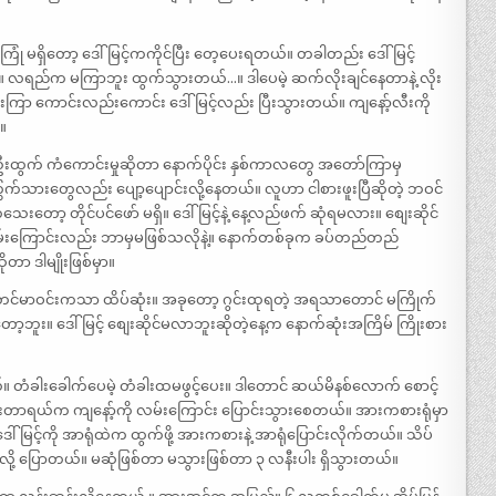
ှိတော့ ဒေါ်မြင့်ကကိုင်ပြီး တေ့ပေးရတယ်။ တခါတည်း ဒေါ်မြင့်
ယ်။ လရည်က မကြာဘူး ထွက်သွားတယ်…။ ဒါပေမဲ့ ဆက်လိုးချင်နေတာနဲ့ လိုး
ြာ ကောင်းလည်းကောင်း ဒေါ်မြင့်လည်း ပြီးသွားတယ်။ ကျနော့်လီးကို
.။
ပွဲဦးထွက် ကံကောင်းမှုဆိုတာ နောက်ပိုင်း နှစ်ကာလတွေ အတော်ကြာမှ
ွက်သားတွေလည်း ပျော့ပျောင်းလို့နေတယ်။ လူဟာ ငါစားဖူးပြီဆိုတဲ့ ဘဝင်
ာ့ တိုင်ပင်ဖော် မရှိ။ ဒေါ်မြင့်နဲ့ နေ့လည်ဖက် ဆုံရမလား။ စျေးဆိုင်
းလမ်းကြောင်းလည်း ဘာမှမဖြစ်သလိုနဲ့။ နောက်တစ်ခုက ခပ်တည်တည်
ာ ဒါမျိုးဖြစ်မှာ။
့။ တင်မာဝင်းကသာ ထိပ်ဆုံး။ အခုတော့ ဂွင်းထုရတဲ့ အရသာတောင် မကြိုက်
ာ့ဘူး။ ဒေါ်မြင့် စျေးဆိုင်မလာဘူးဆိုတဲ့နေ့က နောက်ဆုံးအကြိမ် ကြိုးစား
တံခါးခေါက်ပေမဲ့ တံခါးထမဖွင့်ပေး။ ဒါတောင် ဆယ်မိနစ်လောက် စောင့်
ားတာရယ်က ကျနော့်ကို လမ်းကြောင်း ပြောင်းသွားစေတယ်။ အားကစားရုံမှာ
မြင့်ကို အာရုံထဲက ထွက်ဖို့ အားကစားနဲ့ အာရုံပြောင်းလိုက်တယ်။ သိပ်
ု့ ပြောတယ်။ မဆုံဖြစ်တာ မသွားဖြစ်တာ ၃ လနီးပါး ရှိသွားတယ်။