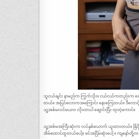
သူငယ်ချင်း နာမည်က ကြွက်သိုး။ ငယ်ငယ်ကတည်းက ဆော
တယ်။ အပြင်လောကအကြောင်း နောကြေတယ်။ ဒီကောင့်ကြ
သူ့အစ်မလင်မယား လိုးတာပါ ချောင်းပြီး ထုတဲ့ကောင်။
သူ့အစ်မအကြီးဆုံးက လင်နှစ်ယောက် ယူထားတယ်။ ခြံဝ
အိမ်ထောင်ထူတယ်ပေါ့။ ဖင်အငြိမ်ဆုံးပေါ့ ။ ကျနော်တို့က