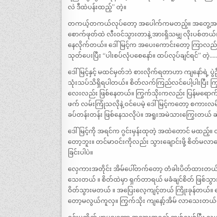
လဲ ဒီထဲပန်းထည့်” တဲ့။
တကယ့်တကယ်လုပ်တော့ အပေါက်ကမတည့်။ အတွေ့အကြုံ မရ
စောက်ဖုတ်ထဲ လီးဝင်သွားတာနဲ့ အားရှိသမျှ လိုးပစ်တ
နေလိုက်တယ်။ ဒေါ်မြင့်က အပေးကောင်းတော့ ကြာလည်းက
သုတ်ပေးပြီး “ပါးစပ်လုံပစေနော်။ ထပ်လုပ်ချင်ရင်” တဲ့….
ဒေါ်မြင့်နှင့် မထင်မှတ်ဘဲ စားလိုက်ရတာဟာ ကျနော်ရဲ့ 
သုံးသပ်သိရှိရပါတယ်။ စိတ်လက်ကြည်လင်ပေါ့ပါးပြီး ကြ
လေးလည်း ဖြစ်နေတယ်။ ကြွက်သိုးကလည်း ပြန်မရောက်သေးတေ
ဖက် လမ်းကြုံသလိုနဲ့ ဝင်ပေမဲ့ ဒေါ်မြင့်ကတော့ စကာ
ခပ်တန်းတန်း ဖြစ်နေသလိုပဲ။ အရူးအမဲသားကြွေးတယ် ဆိုတ
ဒေါ်မြင့်ကို အရင်က ဂွင်းမှန်းထုတဲ့ အထဲတောင် မထည်
တော့ဘူး။ တင်မာဝင်းကိုလည်း သွားချောင်းဖို့ စိတ်မလာတေ
ခြင်းပါပဲ။
လှေကားအတိုင်း အိမ်ပေါ်တက်တော့ တံခါးပိတ်ထားတယ်။ 
သေးတယ် ။ စိတ်ထဲမှာ ရှက်တာရယ် မခံချင်စိတ် ဖြစ်သွ
ဝိတ်သွားမတယ် ။ အပြေးလေ့ကျင့်တယ် ကြိုးခုန်တယ်။ ဒေါ်
တော့မလွယ်ကူလှ။ ကြွက်သိုး ကျနော့်အိမ် လာသေးတယ်လိ