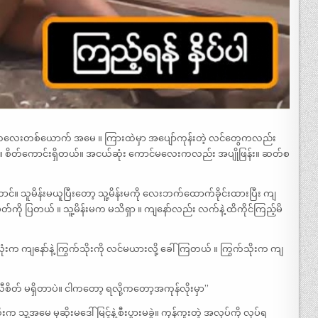
 ကလေးတစ်ယောက် အမေ ။ ကြားထဲမှာ အပျော်ကုန်းတဲ့ လင်တွေကလည်း
စိတ်ကောင်းရှိတယ်။ အငယ်ဆုံး ကောင်မလေးကလည်း အပျိုဖြန်း။ ဆတ်စ
။ သူမိန်းမယူပြီးတော့ သူ့မိန်းမကို လေးဘက်ထောက်ခိုင်းထားပြီး ကျ
တ်ကို ပြတယ် ။ သူ့မိန်းမက မသိရှာ ။ ကျနော်လည်း လက်နဲ့ ထိကိုင်ကြည့်မိ
်လုံးက ကျနော်နဲ့ ကြွက်သိုးကို လင်မယားလို့ ခေါ်ကြတယ် ။ ကြွက်သိုးက ကျ
လီစိတ် မရှိတာပဲ။ ငါကတော့ ရလို့ကတော့အကုန်လိုးမှာ”
က သူ့အမေ မုဆိုးမဒေါ်မြင့်နဲ့ စီးပွားမခွဲ။ ကုန်ကူးတဲ့ အလုပ်ကို လုပ်ရ