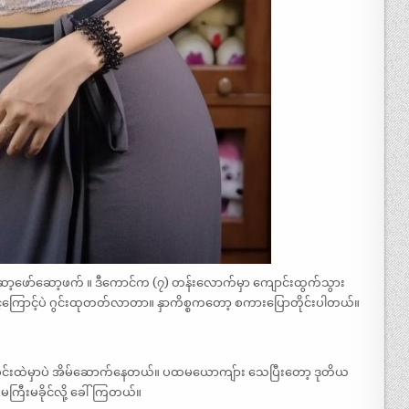
့ဖော်ဆော့ဖက် ။ ဒီကောင်က (၇) တန်းလောက်မှာ ကျောင်းထွက်သွား
ောင့်ပဲ ဂွင်းထုတတ်လာတာ။ နှာကိစ္စကတော့ စကားပြောတိုင်းပါတယ်။
ိုင်းထဲမှာပဲ အိမ်ဆောက်နေတယ်။ ပထမယောကျ်ား သေပြီးတော့ ဒုတိယ
 မကြီးမခိုင်လို့ ခေါ်ကြတယ်။