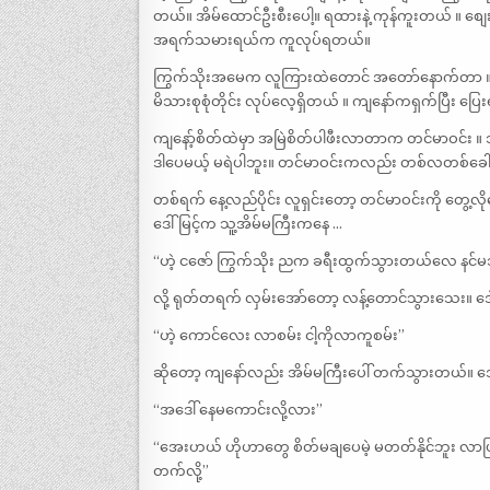
တယ်။ အိမ်ထောင်ဦးစီးပေါ့။ ရထားနဲ့ ကုန်ကူးတယ် ။ စျေ
အရက်သမားရယ်က ကူလုပ်ရတယ်။
ကြွက်သိုးအမေက လူကြားထဲတောင် အတော်နောက်တာ ။ လူပျိုက
မိသားစုစုံတိုင်း လုပ်လေ့ရှိတယ် ။ ကျနော်ကရှက်ပြီး ပြေး
ကျနော့်စိတ်ထဲမှာ အမြဲစိတ်ပါဖီးလာတာက တင်မာဝင်း ။ သူတိ
ဒါပေမယ့် မရဲပါဘူး။ တင်မာဝင်းကလည်း တစ်လတစ်ခေါက်တ
တစ်ရက် နေ့လည်ပိုင်း လူရှင်းတော့ တင်မာဝင်းကို တွေ့လ
ဒေါ်မြင့်က သူ့အိမ်မကြီးကနေ …
“ဟဲ့ ငဇော် ကြွက်သိုး ညက ခရီးထွက်သွားတယ်လေ နင်မ
လို့ ရုတ်တရက် လှမ်းအော်တော့ လန့်တောင်သွားသေး။ ဒ
“ဟဲ့ ကောင်လေး လာစမ်း ငါ့ကိုလာကူစမ်း”
ဆိုတော့ ကျနော်လည်း အိမ်မကြီးပေါ် တက်သွားတယ်။ ဒ
“အဒေါ် နေမကောင်းလို့လား”
“အေးဟယ် ဟိုဟာတွေ စိတ်မချပေမဲ့ မတတ်နိုင်ဘူး လာပြန
တက်လို့”