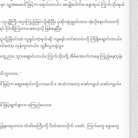
းမှာ သူ့အမေဒေါ်မြင့်က ရောင်းတယ်။ အပျိုပေါက်မ စန္ဒာရယ် ကြွက်သိုးရယ်
ြီး ဂွေးကြည့်ခြင်လို့ဆိုပြီး ပုဆိုးဆွဲချွတ်တာ။ အဲ့လိုနောက်တာကို
ရင် ဝိုင်းရီကြတာ။ ဓလေ့လို ဖြစ်နေပြီ။
ု့ခြံဝင်းထဲ လူရှင်းတဲ့ရက်ဆို ကျနော် တင်မာဝင်းကို ကြံဖို့ချောင်းတယ်။
ော့ ကုန်ကူးတယ်။ သူ့စီးပွားနဲ့သူ။
ိုတွေ့ညား သွားချောင်းတယ်။ ကြွက်သိုးတို့ အိမ်အောက်ကနေ ကြည့်နေတုန်း
သိဘူးလား..”
ေါ်မြင့်က စျေးရောင်းလို့လားမသိ ။ အသံကတော့ အော်ကျယ် အော်ကျယ်။
ေါ်မြင့်မျက်နှာက မကြည်မသာ။
်နားရတာပဲ။ တံခါးမကြီးကို ပိတ်ထားလိုက် ငဇော်.. ကြက်တွေ ခွေးတွေ