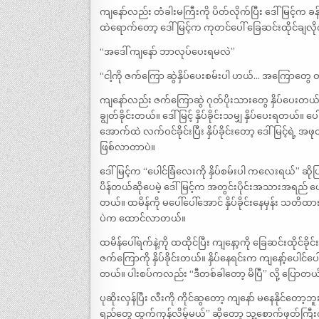
ကျနော်လည်း တံခါးမကြီးကို ပိတ်လိုက်ပြီး ဒေါ်မြင့်က ခန
ထဲရောက်တော့ ဒေါ်မြင့်က ကုတင်ပေါ် ခြေဆင်းထိုင်ချလ
“အဒေါ် ကျနော် ဘာလုပ်ပေးရမလဲ”
“ငါ့ကို ဇက်ကြော ဆွဲနှိပ်ပေးစမ်းပါ ဟယ်… အကြေ
ကျနော်လည်း ဇက်ကြောဆွဲ ဂုတ်ပိုးသားတွေ နှိပ်ပေးတယ်
ချွတ်ခိုင်းတယ်။ ဒေါ်မြင့် နှိပ်ခိုင်းသမျှ နှိပ်ပေးရတယ်။ 
အောက်ထဲ လက်ဝင်ခိုင်းပြီး နှိပ်ခိုင်းတော့ ဒေါ်မြင့်ရ
ဖြစ်လာတာပဲ။
ဒေါ်မြင့်က “ပေါင်ခြံလေးကို နှိပ်စမ်းပါ ကလေးရယ်” 
ပိန်တယ်ဆိုပေမဲ့ ဒေါ်မြင့်က အတွင်းပိုင်းအသားအရည် ပျော
တယ်။ ထမိန်ကို မပေါ်ပေါ်အောင် နှိပ်ခိုင်းနေမှန်း သ
ပဲက ထောင်လာတယ်။
ထမိန်ပေါ်ရက်နဲ့ကို ထထိုင်ပြီး ကျနော့ကို ခြေဆင်းထိုင်ခို
ဇက်ကြောကို နှိပ်ခိုင်းတယ်။ နှိပ်နေရင်းက ကျနော့်ပေါင်
တယ်။ ပါးစပ်ကလည်း “ဒီတစ်ခါတော့ မိပြီ” လို့ ပြောတယ
ပုဆိုးလှန်ပြီး လီးကို ကိုင်ဆွတော့ ကျနော် မနေနိုင်တေ
ရည်တွေ ထွက်ကုန်လိမ့်မယ်” ဆိုတော့ သူ့စောက်ဖုတ်ကြ