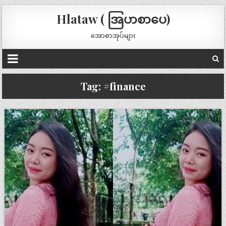
Hlataw ( အြပာစာပေ)
အောစာအုပ်များ
Tag:
#finance