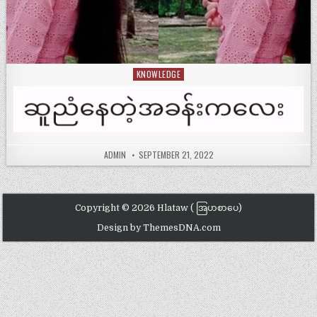
KNOWLEDGE
Posted
in
ADMIN
SEPTEMBER 21, 2022
Copyright © 2026 Hlataw ( အြပာစာပေ)
Design by ThemesDNA.com