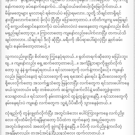
နော်ကတော့ ခပ်နောက်နောက်ပဲ…သိချင်ဝယ်ဖတ်ပေါ့လို့ဖြေလိုက်တယ်..။
မိန်းမတွေများ မူးလာရင် ရစ်တယ်ပဲ ပြောရမလား..သူတို့ သိချင်တာရှိရင်
နားငြီးလောက်အောင် ခိုလိုပဲ ငြီးပြီး ပြောတော့တာပဲ..။ တိတိကျကျ မဖြေချင်
လို့ ကွေ့ပတ်ရှောင်နေတာကိုပဲ ထပ်ခါတလဲလဲ မေးနေတော့ ကျနော်လည်း စိတ်
မရှည်ချင်တော့ဘူး..။ ကြာလာတော့ ကျနော်လည်းပေါက်လာပြီး တကယ်သိ
ချင်တာလား..သိချင်ရင် ဒီလို ဆိုပြီး..မရီးကို အိပ်ရာပေါ်ဆွဲလှဲပြီး နှုတ်ခမ်း
ချင်း စနမ်းမိတော့တာပေါ့..။
သူကလည်းမူးပြီး စိတ်တွေ ကြွနေပုံရတယ်..။ ရုတ်တရက်ဆိုတော့ မငြင်းဘူး
ဗျ…။ ကျနော်လည်း ရှေ့ဆက်တော့တာပေါ့….။ အင်္ကျီနဲ့ဘရာကိုချွတ်လိုက်
တော့ သူ နဲနဲ ရှက်နေပုံရတယ်.။ ရင်သားတွေကို လက်နဲ့ကာလို့ပေါ့ ။ ကျနော်
လည်း ဖြူဝင်းနေတဲ့ ရင်သားတွေကို မရ ရအောင် နမ်းရင်း နို့သီးလေးတွေကို
စို့ပေးလိုက်တော့ အသက်ရှူသံတွေ မြန်လာပြီး လက်တွေက ရင်သားပေါ်ကနေ
ဖယ်သွားတယ်။ မရီး တစ်ယောက် ဆန့်ကျင်ဖက်လိင်နဲ့ မထိတွေ့ခဲ့ဖူးတာ
သေချာတယ်.။ ရင်သားကို နမ်းတာနဲ့တင် ထွန့်ထွန့်လူးနေပြီ..။ ရင်သားတွေကို
နမ်းနေရင်းပဲ ကျနော့် လက်တွေက သူ့ရဲ့ပိပိဆီကို သွားနေခဲ့တယ်..။
လုံချည်ကို တွန်းချွတ်လိုက်ပြီး အတွင်းခံဘေး ပေါင်ကြားခွကနေ လက်ညိုး
လေး ထိုးထဲံမိလိုက်ချိန်မှာတော့ ပိပိထဲက ထွက်နေတဲ့ အရည်တွေဟာ
အတွင်းခံမှာတင် အတော့်ကို ချွဲကျိ စိုရွှဲနေပြီ..။ ပိပိကို လက်ညိုးနဲ့ကလိတဲ့
အချိန်မှာလည်း တအင့်အင့်နဲ့ ငြီးညူသံလေး ထွက်လာတယ်..။