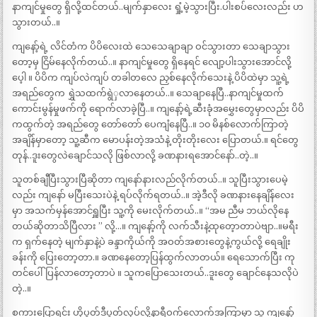
နာကျင်မှုတွေ ရှိလို့ထင်တယ်..မျက်နှာလေး ရှုံ့မဲ့သွားပြီး.ပါးစပ်လေးလည်း ဟ
သွားတယ်..။
ကျနော့်ရဲ့ လိင်တံက ပိပိလေးထဲ သေသေချာချာ ဝင်သွားတာ သေချာသွား
တော့မှ ငြိမ်နေလိုက်တယ်..။ နာကျင်မှုတွေ ရှိနေရင် လျော့ပါးသွားအောင်လို့
ပေ့ါ ။ ပိပိက ကျပ်လဲကျပ် တခါတလေ ညှစ်နေလိုက်သေးနဲ့ ပိပိထဲမှာ သူ့ရဲ့
အရည်တွေက ရွှဲသထက်ရွဲှလာနေတယ်..။ သေချာနေပြီ..နာကျင်မှုထက်
ကောင်းမွန်မှုဖက်ကို ရောက်လာခဲ့ပြီ..။ ကျနော့်ရဲ့ဆီးခုံအမွှေးတွေမှာလည်း ပိပိ
ကထွက်တဲ့ အရည်တွေ တော်တော် ပေကျံနေပြီ..။ ၁၀ မိနစ်လောက်ကြာတဲ့
အချိန်မှာတော့ သူ့ဆီက မောပန်းတဲ့အသံနဲ့ တိုးတိုးလေး ပြောတယ်.။ ရင်တွေ
တုန်..ဒူးတွေလဲချောင်သလို ဖြစ်လာလို့ ခဏနားရအောင်နော်..တဲ့..။
သူတစ်ချီပြီးသွားပြီဆိုတာ ကျနော်နားလည်လိုက်တယ်..။ သူပြီးသွားပေမဲ့
လည်း ကျနော် မပြီးသေးပဲနဲ့ ရပ်လိုက်ရတယ်..။ အဲ့ဒီလို ခဏနားနေချိန်လေး
မှာ အသက်မှန်အောင်ရှူပြီး သူ့ကို မေးလိုက်တယ်..။ “အမ ညီမ ဘယ်လိုနေ
တယ်ဆိုတာသိပြီလား ” လို့…။ ကျနော့်ကို လက်သီးနဲ့ထုတေ့ာတာပဲဗျာ..။မရီး
က ရှက်နေတဲ့ မျက်နှာနဲ့ပဲ ခန္ဒာကိုယ်ကို အဝတ်အစားတွေနဲ့ကွယ်လို့ ရေချိုး
ခန်းကို ပြေးတော့တာ.။ ခဏနေတော့ပြန်ထွက်လာတယ်။ ရေသောက်ပြီး ကု
တင်ပေါ်ပြန်လာတော့တာပဲ ။ သူကပြောသေးတယ်..ဒူးတွေ ချောင်နေသလိုပဲ
တဲ့..။
စကားပြောရင်း ဟိုပွတ်ဒီပွတ်လုပ်လို့နာရီဝက်လောက်အကြာမှာ သူ ကျနော့်