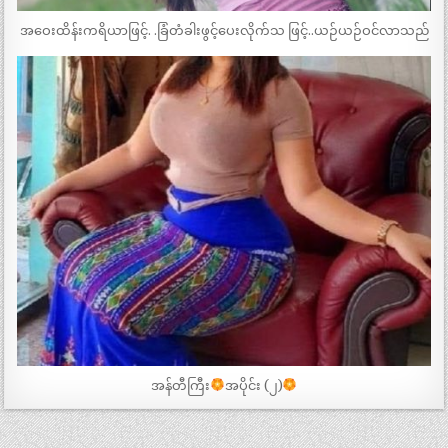
အဝေးထိန်းကရိယာဖြင့်. .ခြံတံခါးဖွင့်ပေးလိုက်သ ဖြင့်..ယဉ်ယဉ်ဝင်လာသည်
အန်တီကြီး
အပိုင်း (၂)