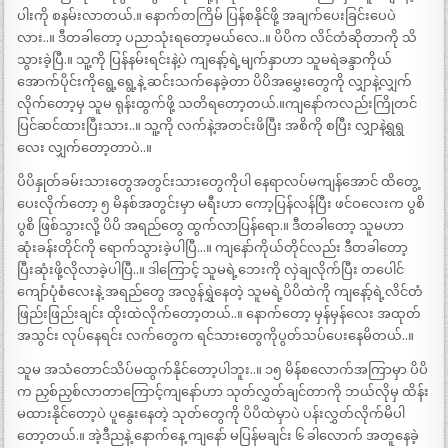
ပါးကို စနမ်းလာတယ်.။ နောက်တကြိမ် ပြန်စနိုင်ဖို့ အချက်ပေးခြင်းပေပဲ
လား..။ ဒီတခါတော့ ပညာသုံးရတော့မယ်လေ..။ ပိပိက လိင်တံဆိုတာကို သိ
သွားခဲ့ပြီ.။ သူ့ကို ပြန်နမ်းရင်းနဲ့ပဲ ကျနော့်ရဲ့မျက်နှာဟာ သူမရဲခန္ဒာကိုယ်
အောက်ပိုင်းကိုရွေ့ရွေ့နဲ့ ဆင်းသက်နေခဲ့တာ ပိပိအမွှေးတွေကို လျှာနဲ့လျှက်
လိုက်တော့မှ သူမ ရုန်းထွက်ဖို့ သတိရတော့တယ်.။ကျနော်ကလည်းကြိုတင်
ပြင်ဆင်ထားပြီးသား..။ သူ့ကို လက်နဲ့အတင်းဖိပြီး အစိကို စပြီး လျှာနဲ့ရွရွ
လေး လျှက်တော့တာပဲ..။
ပိပိနှုတ်ခမ်းသားတွေအတွင်းသားတွေကိုပါ နေရာလပ်မကျန်အောင် ထိတွေ့
ပေးလိုက်တော့ ၅ မိနစ်အတွင်းမှာ မရီးဟာ ကော့ပြန်လန်ပြီး ဖင်ဝလေးက ပွစိ
ပွစိ ဖြစ်သွားလို့ ပိပိ အရည်တွေ ထွက်လာပြန်ရော.။ ဒီတခါတော့ သူမဟာ
ဆုံးခန်းတိုင်ကို ရောက်သွားခဲ့ပါပြီ…။ ကျနော်ကိုယ်တိုင်လည်း ဒီတခါတော့
ပြီးဆုံးဖို့လိုလာခဲ့ပါပြီ..။ ဒါကြောင့် သူမရဲ့ဘေးကို လှဲချလိုက်ပြီး တပေါင်
ကျော်ပုံစံလေးနဲ့ အရည်တွေ အလွန်ရွှဲနေတဲ့ သူမရဲ့ပိပိထဲကို ကျနော့်ရဲ့လိင်တံ
ဖြည်းဖြည်းချင်း ထိုးထဲလိုက်တော့တယ်..။ နောက်တော့ မှန်မှန်လေး အထုတ်
အသွင်း လုပ်နေရင်း လက်တွေက ရင်သားတွေကိုပွတ်သပ်ပေးနေမိတယ်..။
သူမ အသံတောင်သိပ်မထွက်နိုင်တော့ပါဘူး..။ ၁၅ မိန်စလောက်အကြာမှာ ပိပိ
က ညှစ်ညှစ်လာတာကြောင့်ကျနော်ဟာ သုတ်လွှတ်ချင်တာကို ဘယ်လိုမှ ထိန်း
မထားနိုင်တော့ပဲ ပူနွေးနေတဲ့ သုတ်တွေကို ပိပိထဲမှာပဲ ပန်းလွှတ်လိုက်မိပါ
တော့တယ်.။ အဲ့ဒီညနဲ့ နောက်နေ့ ကျနော် မပြန်မချင်း ၆ ခါလောက် အတူနေခဲ့