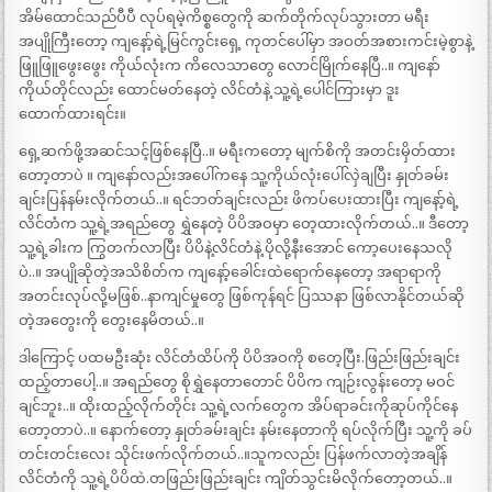
အိမ်ထောင်သည်ပီပီ လုပ်ရမဲ့ကိစ္စတွေကို ဆက်တိုက်လုပ်သွားတာ မရီး
အပျိုကြီးတော့ ကျနော့်ရဲ့မြင်ကွင်းရှေ့ ကုတင်ပေါ်မှာ အဝတ်အစားကင်းမဲ့စွာနဲ့
ဖြူဖြူဖွေးဖွေး ကိုယ်လုံးက ကိလေသာတွေ လောင်မြိုက်နေပြီ..။ ကျနော်
ကိုယ်တိုင်လည်း ထောင်မတ်နေတဲ့ လိင်တံနဲ့ သူ့ရဲ့ပေါင်ကြားမှာ ဒူး
ထောက်ထားရင်း။
ရှေ့ဆက်ဖို့အဆင်သင့်ဖြစ်နေပြီ..။ မရီးကတော့ မျက်စိကို အတင်းမှိတ်ထား
တော့တာပဲ ။ ကျနော်လည်းအပေါ်ကနေ သူ့ကိုယ်လုံးပေါ်လှဲချပြီး နှုတ်ခမ်း
ချင်းပြန်နမ်းလိုက်တယ်..။ ရင်ဘတ်ချင်းလည်း ဖိကပ်ပေးထားပြီး ကျနော့်ရဲ့
လိင်တံက သူ့ရဲ့အရည်တွေ ရွှဲနေတဲ့ ပိပိအဝမှာ တေ့ထားလိုက်တယ်..။ ဒီတော့
သူ့ရဲ့ခါးက ကြွတက်လာပြီး ပိပိနဲ့လိင်တံနဲ့ ပိုလို့နီးအောင် ကော့ပေးနေသလို
ပဲ..။ အပျိုဆိုတဲ့အသိစိတ်က ကျနော့်ခေါင်းထဲရောက်နေတော့ အရာရာကို
အတင်းလုပ်လို့မဖြစ်..နာကျင်မှုတွေ ဖြစ်ကုန်ရင် ပြဿနာ ဖြစ်လာနိုင်တယ်ဆို
တဲ့အတွေးကို တွေးနေမိတယ်..။
ဒါကြောင့် ပထမဦးဆုံး လိင်တံထိပ်ကို ပိပိအဝကို စတေ့ပြီး.ဖြည်းဖြည်းချင်း
ထည့်တာပေါ့..။ အရည်တွေ စိုရွှဲနေတာတောင် ပိပိက ကျဉ်းလွန်းတော့ မဝင်
ချင်ဘူး..။ ထိုးထည့်လိုက်တိုင်း သူ့ရဲ့လက်တွေက အိပ်ရာခင်းကိုဆုပ်ကိုင်နေ
တော့တာပဲ..။ နောက်တော့ နှုတ်ခမ်းချင်း နမ်းနေတာကို ရပ်လိုက်ပြီး သူ့ကို ခပ်
တင်းတင်းလေး သိုင်းဖက်လိုက်တယ်..။သူကလည်း ပြန်ဖက်လာတဲ့အချိန်
လိင်တံကို သူ့ရဲ့ပိပိထဲ.တဖြည်းဖြည်းချင်း ကျိတ်သွင်းမိလိုက်တော့တယ်..။