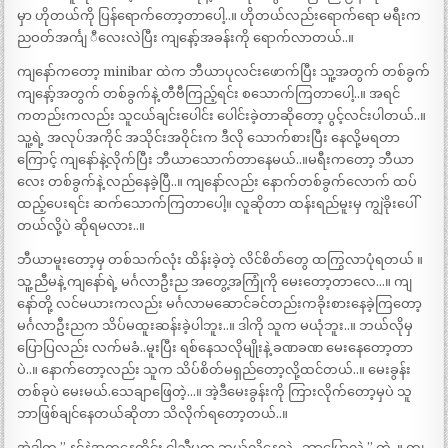
မှာ ဟိုတယ်ကို ပြန်ရောက်တော့တာပေါ့..။ ဟိုတယ်လည်းရောက်ရော မရီးက
ညဝတ်အင်္ကျ ီလေးလဲပြီး ကျနော့်အခန်းကို ရောက်လာတယ်..။
ကျနော်ကတော့ minibar ထဲက ဘီယာပုလင်းဖောက်ပြီး သူ့အတွက် တစ်ခွက်
ကျနော့်အတွက် တစ်ခွက်နဲ့ တီဗီကြည့်ရင်း စသောက်ကြတာပေါ့..။ အရင်
ကတည်းကလည်း သူငယ်ချင်းပေါင်း ပေါင်းခဲ့တာဆိုတော့ ပွင့်လင်းပါတယ်..။
သူ့ရဲ့ အလုပ်အကိုင် အသိုင်းအဝိုင်းက ဒီလို သောက်စားပြီး နေလို့မရတာ
ကြောင့် ကျနော်နဲ့လိုက်ပြီး ဘီယာသောက်တာနေမယ်..။မရီးကတော့ ဘီယာ
လေး တစ်ခွက်နဲ့ လည်နေခဲ့ပြီ..။ ကျနော်လည်း နောက်တစ်ခွက်လောက် ထပ်
ထည့်ပေးရင်း ဆက်သောက်ကြတာပေါ့။ လူဆိုတာ ထန်းရည်မူးမှ ကျွဲခိုးပေါ်
တယ်လို့ပဲ ဆိုရမလား..။
ဘီယာမူးတော့မှ တစ်သက်လုံး ထိန်းခဲ့တဲ့ လိင်စိတ်တွေ ထကြွလာပုံရတယ် ။
သူ့ညီမနဲ့ ကျနော်ရဲ့ မင်္ဂလာဦးည အတွေ့အကြုံကို မေးတော့တာလေ…။ ကျ
နော်တို့ လင်မယားကလည်း မင်္ဂလာမဆောင်ခင်တည်းကခိုးစားနေခဲ့ကြတော့
မင်္ဂလာဦးညက သိပ်မထူးဆန်းခဲ့ပါဘူး..။ ဒါကို သူက မယုံဘူး..။ ဘယ်လိုမှ
ပြောပြလည်း လက်မခံ..မူးပြီး ရစ်နေသလိုမျိုးနဲ့ ခဏခဏ မေးနေတော့တာ
ပဲ..။ နောက်တော့လည်း သူက သိပ်စိတ်မရှည်တော့လို့ထင်တယ်..။ မေးခွန်း
တစ်ခုပဲ မေးမယ်.သေချာဖြေတဲ့…။ အဲ့ဒီမေးခွန်းကို ကြားလိုက်တော့မှပဲ သူ
ဘာဖြစ်ချင်နေတယ်ဆိုတာ သိလိုက်ရတော့တယ်..။
အဲ့ဒါက ” နင်နဲ့အတူနေတိုင်း ငါ့ညီမက ဘယ်လိုနေလဲ ..ဘာပြောလဲ ” တဲ့..။ ကျ