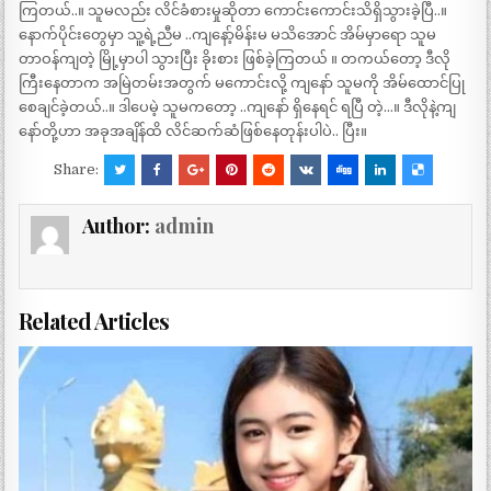
ကြတယ်..။ သူမလည်း လိင်ခံစားမှုဆိုတာ ကောင်းကောင်းသိရှိသွားခဲ့ပြီ..။
နောက်ပိုင်းတွေမှာ သူ့ရဲ့ညီမ ..ကျနော့်မိန်းမ မသိအောင် အိမ်မှာရော သူမ
တာဝန်ကျတဲ့ မြို့မှာပါ သွားပြီး ခိုးစား ဖြစ်ခဲ့ကြတယ် ။ တကယ်တော့ ဒီလို
ကြီးနေတာက အမြဲတမ်းအတွက် မကောင်းလို့ ကျနော် သူမကို အိမ်ထောင်ပြု
စေချင်ခဲ့တယ်..။ ဒါပေမဲ့ သူမကတော့ ..ကျနော် ရှိနေရင် ရပြီ တဲ့…။ ဒီလိုနဲ့ကျ
နော်တို့ဟာ အခုအချိန်ထိ လိင်ဆက်ဆံဖြစ်နေတုန်းပါပဲ.. ပြီး။
Share:
Author:
admin
Related Articles