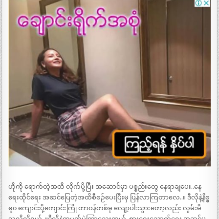
ဟိုကို ရောက်တဲ့အထိ လိုက်ပို့ပြီး အဆောင်မှာ ပစ္စည်းတွေ နေရာချပေး..နေ
ရေးထိုင်ရေး အဆင်ပြေတဲ့အထိစီစဉ်ပေးပြီးမှ ပြန်လာကြတာလေ..။ ဒီလိုနဲ့နိစ္စ
ဓူ၀ ကျောင်းပို့ကျောင်းကြို တာဝန်တစ်ခု လျော့ပါးသွားတော့လည်း လွမ်းမိ
သလိုလိုရယ်..။ဒီလိုနဲ့တပတ်ပဲကြာသေးတယ်..စားရေးသောက်ရေး အဆင်မ