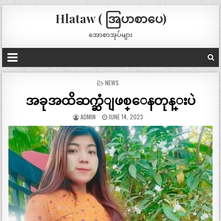
Hlataw ( အြပာစာပေ)
အောစာအုပ်များ
POSTED
NEWS
IN
အခုအထိဆက္ဆံျဖစ္ေနတုန္းပဲ
ADMIN
JUNE 14, 2023