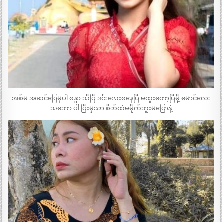
အစ်မ အဆင်ပြေမှပါ စန္ဒာ သိပြီ ဒင်းလေးစနေပြီ မထူးတော့ပြီမို့ မောင်လေး
သဘော ပါ ပြီးမှသာ စိတ်ထဲမမိုက်ဘူးမပြောနဲ့