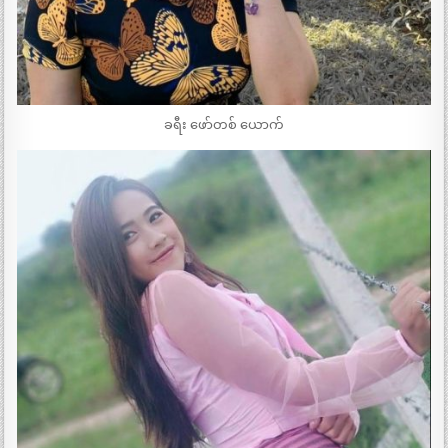
ခရီး ဖော်တစ် ယောက်