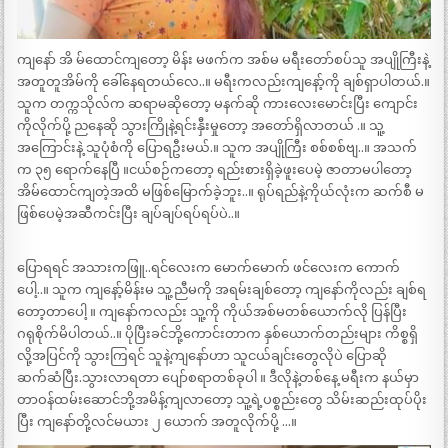
ကျနော် အိ မ်ထောင်ကျတော့ မိန်း မဖက်က အစ်မ မရီးတော်စပ်သူ အပျိုကြီးနဲ့
အတူတူအိမ်ကို ခေါ်နေရတယ်လေ..။ မရီးကလည်းကျနော့်ကို ချစ်ရှာပါတယ်.။
သူက တက္ကသိုလ်က ဆရာမဆိုတော့ မနက်ဆို ကားလေးမောင်းပြီး ကျောင်း
ကိုလိုက်ပို့ ညနေဆို သွားကြိုနဲ့ရင်းနှီးမှုတော့ အတော်ရှိလာတယ် .။ သူ့
အကြောင်းနဲ့ သူပုံစံကို ပြောရဦးမယ်.။ သူက အပျိုကြီး စစ်စစ်ဗျ..။ အသက်
က ၃၅ ရောက်နေပြီ ။ငယ်စဉ်ကတော့ ရည်းစားရှိခဲ့ဖူးပေမဲ့ ဇာတာမပါတော့
အိမ်ထောင်ကျတဲ့အထိ မဖြစ်မြောက်ခဲ့ဘူး..။ ရုပ်ရည်နဲ့ကိုယ်လုံးက ဆက်စီ မ
ဖြစ်ပေမဲ့အဆီကင်းပြီး ချပ်ချပ်ရပ်ရပ်ပဲ..။
ပြောရရင် အသားကဖြူ..ရင်လေးက မောက်မောက် ဖင်လေးက ကောက်
ပေါ့..။ သူက ကျနော့်မိန်းမ သူ့ညီမကို အရမ်းချစ်တော့ ကျနော်ကိုလည်း ချစ်ရ
တော့တာပေါ့ ။ ကျနော်ကလည်း သူ့ကို ကိုယ်အစ်မတစ်ယောက်လို ပြန်ပြီး
ဂရုစိုက်မိပါတယ်..။ ပိုပြီးခင်ဘို့ကောင်းတာက နှစ်ယောက်တည်းများ ကိစ္စရှိ
လို့အပြင်ကို သွားကြရင် သူနဲ့ကျနော်ဟာ သူငယ်ချင်းတွေလိုပဲ ပြောဆို
ဆက်ဆံပြီး.သွားလာရတာ ပျော်စရာတစ်ခုပါ ။ ဒီလိုနဲ့တစ်နေ့ မရီးက နယ်မှာ
တာဝန်ထမ်းဆောင်ဘို့အမိန့်ကျလာတော့ သူ့ရဲ့ပစ္စည်းတွေ သိမ်းဆည်းထုပ်ပိုး
ပြီး ကျနော်တို့လင်မယား ၂ ယောက် အတူလိုက်ပို့ …။