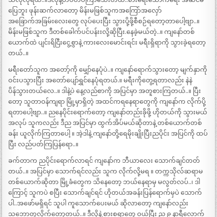
ပြေဘူး ဖုန်းဆက်လာတော့ မိန်းမဖြစ်သူကအကြော်အလှော်
အခြောက်အခြမ်းလေးတွေ လုပ်ပေးပြီး သွားပို့ဖို့စီစဉ်ရတော့တာပေါ့ဗျာ..။
မိန်းမဖြစ်သူက ဒီတစ်ခေါက်ပင်ပန်းးလို့ဆိုပြီး.နေခဲ့မယ်တဲ့..။ ကျနော်တစ်
ယောက်ထဲ ပျင်းရိငြီးငွေ့စွာနဲ့ ကားလေးမောင်းရင်း မရီးရှိရာကို သွားခဲ့ရတော့
တယ်..။
မရီးတော်သူက အတော့်ကို မျှော်နေပုံပဲ..။ ကျနော်ရောက်သွားတော့ မျက်နှာကို
ဝင်းပသွားပြီး အတော်ပျော်ရွှင်နေပုံရတယ်.။ မရီးကိုတွေ့ရတာလည်း နဲနဲ
ပိန်သွားတယ်လေ..။ ဒါနဲ့ပဲ နေ့လည်စာကို အပြင်မှာ အတူစားကြတယ်..။ ပြီး
တော့ သူတာဝန်ကျရာ မြို့မှာရှိတဲ့ အထင်ကရနေရာတွေကို ကျနော်က လိုက်ပို့
ရတာပေါ့ဗျာ..။ ညနေပိုင်းရောက်တော့ ကျနော်တည်းခိုဖို့ ဟိုတယ်ကို သွားမယ်
အလုပ် သူကလည်း ဒီည အပြင်မှာ ထွက်အိပ်မယ်ဆိုတာနဲ့ တစ်ယောက်တစ်
ခန်း ယူလိုက်ကြတာပေါ့ ။ အဲ့ဒါနဲ့ ကျနော်တို့ရေမိုးချိုးပြီးညပိုင်း အပြင်ကို ထပ်
ပြီး လည်ပတ်ကြပြန်ရော..။
ခက်တာက ညပိုင်းရောက်လာရင် ကျနော်က ဘီယာလေး သောက်ချင်တတ်
တယ်..။ အပြင်မှာ သောက်ရင်လည်း သူက လိုက်လို့မရ ။ တက္ကသိုလ်ဆရာမ
တစ်ယောက်ဆိုတာ မြို့ခံတွေက သိနေတော့ ဘယ်နေရာမှ မလွတ်လပ်..၊ ဒါ
ကြောင့် သူကပဲ စပြီး သောက်ချင်ရင် ဟိုတယ်အခန်းပြန်ရောက်မှပဲ သောက်
ပါ..အဖော်မရှိရင် သူပါ ကူသောက်ပေးမယ် ဆိုလာတော့ ကျနော်လည်း
သဘောတူလိုက်တော့တယ်..။ ဒီလိုနဲ့ စားစရာတွေ ဝယ်ပြီး ည ၉ နာရီလောက်