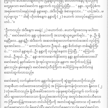
ကြွလိုက် ပေါင်လေးချိတ်လိုက် ပြန်ချလိုက်ဖြင့် ဖီးလ်တက်နေပုံ ရသည်ကို
တွေ့ရသော မောင်မောင်က နန္ဒာ့ဘက် လှည့်ကြည့်ပြီး…… “ နန္ဒာ…သူတို့ပုံစံက
အရမ်းကောင်းနေပုံပဲနော် နန္ဒာရော…အဲဒီလိုမျိုး ခံစားဖူးလား…” “ ဟင့်အင်း…မ
လုပ်ဖူးဘူး ” “ ဒါဆို ဟိုတစ်နေ့က နန္ဒာတို့ ( ၂ ) ယောက် ဘာလုပ်နေကြတာလဲ
ဟင်…”။
“ဦးကလည်း အဲဒီနေ့က မမနဲ့ ( ၂ ) ယောက်ထဲ…ယောက်ျားလေးမှ မပါတာ
ကို…” မောင်မောင်က နန္ဒာ့ ပုခုံးလေးကို အသာဆွဲယူပွေ့ဖက်ရင်း… “ ခု…ဦး ရှိ
နေပြီလေ…နန္ဒာနဲ့ဦး အဲဒီထက် အဆတစ်ရာလောက်ကောင်းအောင် လုပ်ကြ
ရအောင်လေ……” “ ကောင်းပါ့မလား ဦးရယ်…နန္ဒာ့ စိတ်ထဲမှာ တစ်မျိုးကြီး
ပဲ…” “ လာပါ နန္ဒာရယ်…ဦး နန္ဒာ့ကို လုပ်ချင်နေတာ ကြာပြီ…” “ ကြောက်
တယ်…ဦးရယ်…ဦး…” နန္ဒာ စကားမဆက်နိုင်တော့ နန္ဒာ့ နှုတ်ခမ်းလေးပေါ်
မောင်မောင့် နှုတ်ခမ်းက ဖုံးအုပ်သွားသည်။ နန္ဒာက အလိုက်သင့် ပြန်
နမ်းသည်။ နမ်းနေရင်း မောင်မောင့်လီးကြီးက ပေါင်ကြားမှ ငေါက်ကနဲ
ထောင်ထွက်လာသည်။
မောင်မောင့် လက်နှစ်ဖက်က နန္ဒာ့ဂါဝန်လေးကို ဆွဲချွတ်ပေးလိုက်သည်။
ဘရာစီယာ ဝတ်မထားသောကြောင့် အ ကြမ်းပန်းကန်လုံးသာသာ နို့လေး ( ၂
) လုံးပေါ်လာသည်။ နို့သီးခေါင်းလေးက ပန်းနုရောင်ပြေးလျက် လက်သန်း
ထိပ် ဖျားလောက်လေးသာ ရှိသည်။အောက်ပိုင်းမှ အတွင်းခံဘောင်းဘီလေး
က ကြီးမားပြန့်ကားသော တင်ပါးကြီးကို အတင်းဆွဲချုပ်ထားသ လို စောက်
ဖုတ်နေရာမှာလည်း မို့ဖောင်းပြီး မောက်တက်နေလေသည်။ မောင်မောင်က