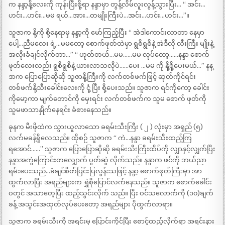
က နန္ဒာ့နို့လေးကို ကုန်းပြီးစို့ရာ နန္ဒာမှာ တွန့်လိမ်လူးလွန့်သွားပြီး… “ အင်း…
ဟင်း…ဟင်း…မမ ရယ်…အား…တမျိုးကြီးပဲ…အင်း…ဟင်း…ဟင်း…”။
သူဇာက နို့ကို စို့နေရာမှ နန္ဒာ့ကို မော်ကြည့်ပြီး “ အဲဒါကောင်းလာတာ နေမှာ
ပေါ့…ညီမလေး ရဲ့…မမတော့ စောက်ဖုတ်ထဲမှာ ရွစိရွစိနဲ့ အဲဒီလို လီးကြီး မျိုးနဲ့
အလိုးခံချင်လိုက်တာ…” “ ဟုတ်တယ်…မမ……မမ လုပ်တော့……နန္ဒာ စောက်
ဖုတ်လေးလည်း ရွစိရွစိနဲ့ ယားလာသလိုပဲ……ပေး …မမ ကို နို့စို့ပေးမယ်…” နန္
ဒာက ပြောပြောဆိုဆို သူဇာနို့ကြီးကို လက်တစ်ဖက်ဖြင့် ဆုတ်ကိုင်ရင်း
တစ်ဖက်နို့သီးခေါင်းလေးကို ငုံ့ ပြီး စို့ပေးသည်။ သူဇာက ရင်ကိုကော့ ခေါင်း
ကိုမော့ကာ မျက်တောင်ကို မှေးရင်း လက်တစ်ဖက်က သူမ စောက် ဖုတ်ကို
သူမဖာသာနှိုက်နေရင်း ခံစားနေသည်။
ခုနက မီးဖိုထဲက သွားယူလာသော ခရမ်းသီးကြီး ( ၂ ) လုံးမှာ အရှည် (၅)
လက်မခန့်ရှိလေသည်။ ထိုစဉ် သူဇာက “ ကဲ…နန္ဒာ ခရမ်းသီးထည့်ကြ
ရအောင်……” သူဇာက ပြောပြောဆိုဆို ခရမ်းသီးကြီးထိပ်ကို လျှာနှင့်လျှက်ပြီး
နန္ဒာအကွဲကြောင်းတလျှောက် ပွတ်ဆွဲ လိုက်သည်။ နန္ဒာက ဖင်ကို ဘယ်ညာ
ရမ်းပေးသည်…ခံချင်စိတ်ပြင်းပြလွန်းသဖြင့် နန္ဒာ့ စောက်ဖုတ်ကြီးမှာ အာ
ထွက်လာပြီး အရည်များက ရွှဲစိုပြောင်လက်နေသည်။ သူဇာက စောက်ခေါင်း
ဝတွင် အသာတေ့ပြီး ထည့်သွင်းလိုက် သည်။ ပြီး ဝင်သလောက်ကို (၁၀)ချက်
ခန့် အသွင်းအထုတ်လုပ်ပေးတော့ အရည်များ ပိုထွက်လာရာ။
သူဇာက ခရမ်းသီးကို အရင်းမှ ပြောင်းကိုင်ပြီး စောင့်ထည့်လိုက်ရာ အရင်းနား