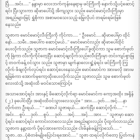
ပြီ……အင်း……” နန္ဒာမှာ လေးဘက်ကုန်းနေရာမှ ဖင်ကြီးကို နောက်သို့ပင့်ဆောင့်
ရင်း ပြီးသွားကာ ဆိုဖာပေါ်သို့ အိကျသွား သည်။ မောင်မောင့်လီးကြီးမှာ
အရည်များဖြင့် ရွှဲစိုကာ အစာမဝသေးသည့် မြွေလိုပင် တရမ်းရမ်းဖြစ်
နေသည်။
သူဇာက မောင်မောင့်လီးကြီးကို ကိုင်ကာ…… “ ဦးမောင်……ဆိုဖာပေါ်မှာ ထိုင်
နော်……သမီး…အပေါ်က ဆောင့်မယ်…” မောင်မောင်လည်း ဆိုဖာပေါ်ထိုင်
ပေးလိုက်သည်။ သူဇာက မောင်မောင့်လီးကြီးပေါ် ခွထိုင်ကာ သူမ စောက်ဖုတ်
ကို ဖြဲကာ လီးကိုကိုင်တေ့ပြီး ဆောင့်ချလိုက်သည်။လီးကြီးမှာ တင်းကျပ်စွာဖြ
င့် တဝက်ခန့် ဝင်သွား သည်။ သူဇာမှာ မျက်နှာလေးရှုံ့မဲ့ရင်း ဖင်ကြီးကို ကြွ
လိုက် ဖိချလိုက်လုပ်ရင်း ဆောင့်ပေးနေသည်။ မောင်မောင်က အားမလို အားမ
ရဖြစ်ကာ အောက်မှကော့ထိုးပေးလိုက်သည်။ သူဇာလည်း သူမ စောက်ဖုတ်
လေးထဲသို့ အဆုံးထိ မဝင်သောကြောင့်။
အသာအောင့်ရင်း အားနှင့် ဖိဆောင့်လိုက်ရာ မောင်မောင်က ကော့အထိုး အရှိန်
( ၂ ) ခုပေါင်းပြီး အဆုံးထိဝင်သွားလေသည်။ “ အား……ဒုတ်……အင့်……နာ
လိုက်တာ ဦးရယ်……” “ ခဏပါ သူဇာရယ်……ဆက်ပြီး ဆောင့်လိုက်……” “
အင်း……စွပ်……ဒုတ်……စွပ်……ဒုတ်……အင့်…….အင့်……အား……” သူဇာမှာ ဆော
င့်ရင်း ဆောင့်ရင်း ကောင်းလာလေသည်။ အရည်များလည်း ပိုထွက်လာသည်။
သူဇာက နန္ဒာ့ထက် ပိုစုပ်အားကောင်းသည်။ ငါးမိနစ်ခန့်ကြာသော်…… “
သူဇာ…ထ…ပုံစံတစ်မျိုးပြောင်းရအောင်……” သူဇာ ထရပ်လိုက်တော့ ပြွတ်ကနဲ