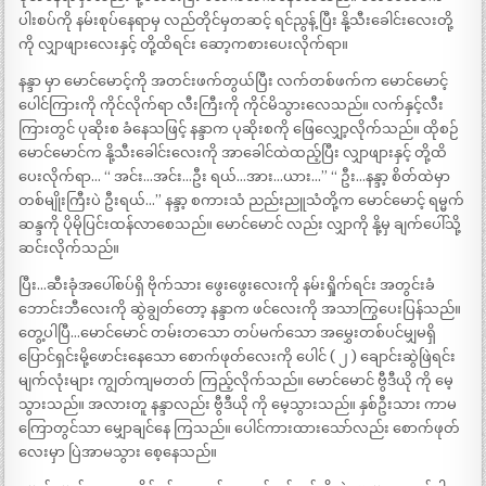
ပါးစပ်ကို နမ်းစုပ်နေရာမှ လည်တိုင်မှတဆင့် ရင်ညွန့် ပြီး နို့သီးခေါင်းလေးတို့
ကို လျှာဖျားလေးနှင့် တို့ထိရင်း ဆော့ကစားပေးလိုက်ရာ။
နန္ဒာ မှာ မောင်မောင့်ကို အတင်းဖက်တွယ်ပြီး လက်တစ်ဖက်က မောင်မောင့်
ပေါင်ကြားကို ကိုင်လိုက်ရာ လီးကြီးကို ကိုင်မိသွားလေသည်။ လက်နှင့်လီး
ကြားတွင် ပုဆိုးစ ခံနေသဖြင့် နန္ဒာက ပုဆိုးစကို ဖြေလျှော့လိုက်သည်။ ထိုစဉ်
မောင်မောင်က နို့သီးခေါင်းလေးကို အာခေါင်ထဲထည့်ပြီး လျှာဖျားနှင့် တို့ထိ
ပေးလိုက်ရာ… “ အင်း…အင်း…ဦး ရယ်…အား…ယား…” “ ဦး…နန္ဒာ့ စိတ်ထဲမှာ
တစ်မျိုးကြီးပဲ ဦးရယ်…” နန္ဒာ့ စကားသံ ညည်းညူသံတို့က မောင်မောင့် ရမ္မက်
ဆန္ဒကို ပိုမိုပြင်းထန်လာစေသည်။ မောင်မောင် လည်း လျှာကို နို့မှ ချက်ပေါ်သို့
ဆင်းလိုက်သည်။
ပြီး…ဆီးခုံအပေါ်စပ်ရှိ ဗိုက်သား ဖွေးဖွေးလေးကို နမ်းရှိုက်ရင်း အတွင်းခံ
ဘောင်းဘီလေးကို ဆွဲချွတ်တော့ နန္ဒာက ဖင်လေးကို အသာကြွပေးပြန်သည်။
တွေ့ပါပြီ…မောင်မောင် တမ်းတသော တပ်မက်သော အမွှေးတစ်ပင်မျှမရှိ
ပြောင်ရှင်းမို့ဖောင်းနေသော စောက်ဖုတ်လေးကို ပေါင် ( ၂ ) ချောင်းဆွဲဖြဲရင်း
မျက်လုံးများ ကျွတ်ကျမတတ် ကြည့်လိုက်သည်။ မောင်မောင် ဗွီဒီယို ကို မေ့
သွားသည်။ အလားတူ နန္ဒာလည်း ဗွီဒီယို ကို မေ့သွားသည်။ နှစ်ဦးသား ကာမ
ကြောတွင်သာ မျှောချင်နေ ကြသည်။ ပေါင်ကားထားသော်လည်း စောက်ဖုတ်
လေးမှာ ပြဲအာမသွား စေ့နေသည်။