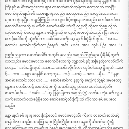
မောင်မောင်က လျှာထိပ်နှင့် အထက်အောက် စုန်ဆန်ထိုးခွဲပေးမှ နန္ဒာ့တင်ပါး
ကြီးနှင့် ပေါင်အတွင်းသားများ တဆတ်ဆတ်တုန်ကာ ကော့တက် လာပြီး
စောက်ဖုတ်နှုတ်ခမ်းသားများမှာလည်း အာသွားသည်။ အတွင်းသားလေး
များက ရဲနေပြီး အရည်ကြည်လေး များ စိမ့်ကျနေလေသည်။ မောင်မောင်က
စောက်စိလေးကို စုပ်လိုက် စောက်ခေါင်းထဲသို့ လျှာကို ထိုးထည့်မွှေ လိုက်
လုပ်ပေးလိုက်တော့ နန္ဒာက ဖင်ကြီးကို ကော့ထိုးပေးလိုက်သည်။ ပြီး မောင်
မောင့်ခေါင်းကို ဆွဲကိုင်ကာ ခေါင်းလေးကိုမော့ မျက်စိစုံမှိတ်ရင်း… “ အား…
ကောင်း…ကောင်းလိုက်တာ ဦးရယ်…အင်း…ဟင်း…အား…လုပ်ပါဦး…အား…”။
ညည်းညူကာ စောက်ခေါင်းအတွင်းမှလည်း အရည်ကြည်များ ပိုမိုစိမ့်ထွက်
လာသည်။ မောင်မောင်က စောက်စိလေးကို လျှာထိပ်နှင့် အမြန်ထိုးကလိလိုက်
တော့… “ အင်း…ဦးရယ်…အား……ကောင်းလိုက်တာ လုပ်ပါတော့ ဦးရယ်……အ
င့်……အား……နန္ဒာ မနေနိုင် တော့ဘူး……အင့်……ဟင့်……အား……ရှီး……” “ နန္ဒာ
အရမ်းကောင်းလား ဟင်……” မောင်မောင်က နန္ဒာ့ကို မော့ကြည့်ရင်းမေးတော့
နန္ဒာက မောင်မောင့် အဝတ်များကို အတင်းဆွဲချွတ်ကာ မောင်မောင့်လီး
နားကပ်ရင်း…… “ အင်း……” ဟု ပြန်ဖြေကာ အရှည် (၇) လက်မ၊ လုံးပတ် သူမ
လက်ကောက်ဝတ်ခန့်ရှိသော မောင်မောင့်လီးကြီးကို ကိုင်ကာ စုပ်ပေးလေ
သည်။
နန္ဒာ့ နှုတ်ခမ်းဖူးဖူးလေးကြားတွင် မောင်မောင့်လီးကြီးက တဆတ်ဆတ်နှင့်
တုန်ခါလာ သည်။ အကြောများ ပြိုင်းပြိုင်းထကာ ခန္ဓာကိုယ်တစ်ခုလုံးရှိ
သွေးကြောများက တဖျဉ်းဖျဉ်းနှင့် မောင်မောင် အံ ကြိတ်ထားမိသည်။ နန္ဒာက