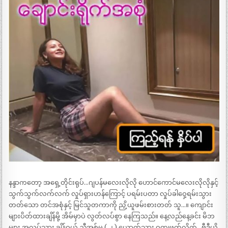
နန္ဒာကတော့ အရှေ့တိုင်းရုပ်…ဂျပန်မလေးလိုလို ဟောင်ကောင်မလေးလိုလိုနှင့်
သွက်သွက်လက်လက် လှုပ်ရှားဟန်ကြောင့် ပရမ်းပတာ လှုပ်ခါဝှေ့ရမ်းသွား
တတ်သော တင်အစုံနှင့် မြင်သူတကာကို ညှိ့ယူဖမ်းစားတတ် သူ…။ ကျောင်း
များပိတ်ထားချိန်မို့ အိမ်မှာပဲ လွတ်လပ်စွာ နေကြသည်။ နေ့လည်နေ့ခင်း မိဘ
များ အလုပ်သွား ချိန်ဝယ် ညီအစ်မ ( ၂ ) ယောက်သား ဝတ္ထုဖတ်လိုက်…ဗီဒီယို