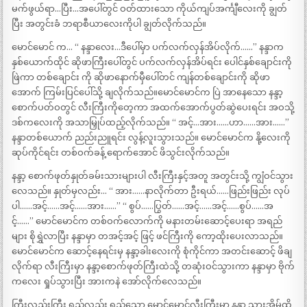
မက်ဖွယ်ရာ…ပြီး…အပေါ်တွင် ဝတ်ထားသော ကိုယ်ကျပ်အင်္ကျီလေးကို ချွတ်
ပြီး အတွင်းခံ ဘရာစီယာလေးကိုပါ ချွတ်လိုက်သည်။
မောင်မောင် က… “ နန္ဒာလေး…ဒီပေါ်မှာ ပက်လက်လှန်အိပ်လိုက်……” နန္ဒာက
နှစ်ယောက်ထိုင် ဆိုဖာကြီးပေါ်တွင် ပက်လက်လှန်အိပ်ရင်း ပေါင်နှစ်ချောင်းကို
ဖြဲကာ တစ်ချောင်း ကို ဆိုဖာနောက်မှီပေါ်တင် ကျန်တစ်ချောင်းကို ဆိုဖာ
အောက် ကြမ်းပြင်ပေါ်သို့ ချလိုက်သည်။မောင်မောင်က ပြဲ အာနေသော နန္ဒာ့
စောက်ပတ်ဝတွင် လီးကြီးကိုတေ့ကာ အထက်အောက်ပွတ်ဆွဲပေးရင်း အဝသို့
ဒစ်ကလေးကို အသာမြှုပ်ထည့်လိုက်သည်။ “ အင့်…အား……ဟာ……အား……”
နန္ဒာတစ်ယောက် ညည်းညူရင်း လွန့်လူးသွားသည်။ မောင်မောင်က နို့လေးကို
ဆုပ်ကိုင်ရင်း တစ်ဝက်ခန့် ရောက်အောင် ဖိသွင်းလိုက်သည်။
နန္ဒာ့ စောက်ဖုတ်နှုတ်ခမ်းသားများပါ လီးကြီးနှင့်အတူ အတွင်းသို့ ကျွံဝင်သွား
လေသည်။ နှုတ်မှလည်း… “ အား……နာလိုက်တာ ဦးရယ်……ဖြည်းဖြည်း လုပ်
ပါ……အင့်……အင့်……အား……” “ စွပ်……ပြွတ်……အင့်……အင့်……စွပ်……အ
င့်……” မောင်မောင်က တစ်ဝက်လောက်ကို မနားတမ်းဆောင့်ပေးရာ အရည်
များ စိုရွှဲလာပြီး နန္ဒာမှာ တအင့်အင့် ဖြင့် ဖင်ကြီးကို ကော့ထိုးပေးလာသည်။
မောင်မောင်က ဆောင့်နေရင်းမှ နန္ဒာ့ခါးလေးကို စုံကိုင်ကာ အတင်းဆောင့် ဖိချ
လိုက်ရာ လီးကြီးမှာ နန္ဒာ့စောက်ဖုတ်ကြီးထဲသို့ တဆုံးဝင်သွားကာ နန္ဒာမှာ ဗိုက်
ကလေး ရှုပ်သွားပြီး အားကနဲ အော်လိုက်လေသည်။
ကြီးလည်းကြီး ရှည်လည်း ရှည်သော မောင်မောင့်လီးကြီးမှာ နန္ဒာ့ သားအိမ်ထိ