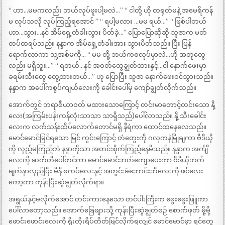
“ ဟာ…မမကလည်း ဘယ်လုပ်ဖူးပါ့မလဲ…” “ ငါတို့ ဟို တရုတ်မနဲ့ အမေရိကန်
မ လုပ်သလို လုပ်ကြည့်ရအောင် ” “ ရပါ့မလား …မမ ရယ်…” “ ဖြစ်ပါတယ်
ဟာ…သွား…နင် အိမ်ရှေ့တံခါးသွား ပိတ်ခဲ့…” ပြောပြောဆိုဆို သူဇာက မတ်
တပ်ထရပ်သည်။ နန္ဒာက အိမ်ရှေ့တံခါးအား သွားပိတ်သည်။ ပြီး ပြန်
ရောက်လာကာ သူ့အစ်မကို… “ မမ တို့ ဘယ်ကစလုပ်မှာလဲ…ဟို အတုတွေ
လည်း မရှိဘူး…” “ ရတယ်…နင် အဝတ်တွေချွတ်ထားနှင့်…ငါ နောက်ဖေးမှာ
ခရမ်းသီးတွေ တွေ့ထားတယ်…” ဟု ပြောပြီး သူဇာ နောက်ဖေးဝင်သွားသည်။
နန္ဒာက အပေါ်ကစွပ်ကျယ်လေးကို ခေါင်းပေါ်မှ ကျော်ချွတ်လိုက်သည်။
အောက်တွင် ဘရာစီယာဝတ် မထားသောကြောင့် တင်းမာတောင့်တင်းသော နို့
လေး(အကြမ်းပန်းကန်လုံးသာသာ သာရှိသည်)ပေါ်လာသည်။ နို့ သီးခေါင်း
လေးက လက်သန်းထိပ်လောက်တောင်မရှိ နီရဲကာ ထောင်ထနေလေသည်။
မောင်မောင်မြင်ရသော မြင် ကွင်းကြောင့် တံတွေးကို ဂလုကနဲမြိုချကာ ဗီဒီယို
ကို လှည့်မကြည့်ဘဲ နန္ဒာကိုသာ အတင်းစိုက်ကြည့်နေမိသည်။ နန္ဒာက အင်္ကျီ
လေးကို ဆက်တီပေါ်တင်ကာ မောင်မောင်ဘက်ကျောပေးကာ ဗီဒီယိုဘက်
မျက်နှာလှည့်ပြီး မီနီ စကပ်လေးနှင့် အတွင်းခံဘောင်းဘီလေးကို ဖင်လေး
ကော့ကာ ကုန်းပြီးဆွဲချွတ်လိုက်ရာ။
အရွယ်နှင့်မလိုက်အောင် တင်းကားနေသော တင်ပါးကြီးက ဖွေးဖွေးဖြူကာ
ပေါ်လာတော့သည်။ အောက်ခြေဖျားသို့ ကုန်းပြီးဆွဲချွတ်စဉ် စောက်ဖုတ် မို့မို့
ဖောင်းဖောင်းလေးကို ရိုးတိုးရိပ်တိတ်မြင်လိုက်ရလျှင် မောင်မောင်မှာ ရင်တွေ