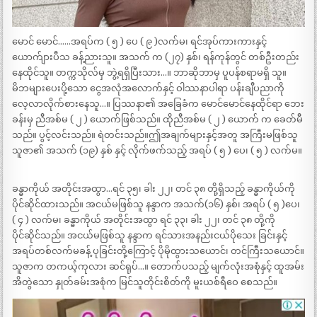
မောင် မောင်……အရပ်က ( ၅ ) ပေ ( ၉ )လက်မ၊ ရင်အုပ်ကားကားနှင့်
ယောက်ျားပီသ ခန့်ညားသူ။ အသက် က (၂၇) နှစ်၊ ရန်ကုန်တွင် တစ်ဦးတည်း
နေထိုင်သူ။ တက္ကသိုလ်မှ ဘွဲ့ရရှိပြီးသား…။ ဘာဆိုဘာမှ ပူပန်စရာမရှိ သူ။
မိဘများပေးပို့သော ငွေအလုံအလောက်နှင့် ဝါဿနာပါရာ ပန်းချီပညာကို
လေ့လာလိုက်စားနေသူ…။ ပြဿနာ၏ အခြေခံက မောင်မောင်နေထိုင်ရာ ဘေး
ခန်းမှ ညီအစ်မ ( ၂ ) ယောက်ဖြစ်သည်။ ထိုညီအစ်မ ( ၂ ) ယောက် က ခေတ်မီ
သည်။ ပွင့်လင်းသည်။ ရဲတင်းသည်။ဤအချက်များနှင့်အတူ အကြီးမဖြစ်သူ
သူဇာ၏ အသက် (၁၉) နှစ် နှင့် လိုက်ဖက်သည့် အရပ် ( ၅ ) ပေ၊ ( ၅ ) လက်မ။
ခန္ဓာကိုယ် အတိုင်းအထွာ…ရင် ၃၅၊ ခါး ၂၂၊ တင် ၃၈ တို့ရှိသည့် ခန္ဓာကိုယ်ကို
ပိုင်ဆိုင်ထားသည်။ အငယ်မဖြစ်သူ နန္ဒာက အသက်(၁၆) နှစ်၊ အရပ် ( ၅ )ပေ၊
( ၄ ) လက်မ၊ ခန္ဓာကိုယ် အတိုင်းအထွာ ရင် ၃၃၊ ခါး ၂၂၊ တင် ၃၈ တို့ကို
ပိုင်ဆိုင်သည်။ အငယ်မဖြစ်သူ နန္ဒာက ရင်သားအနည်းငယ်ပိုသေး ခြင်းနှင့်
အရပ်တစ်လက်မခန့် ပုခြင်းတို့ကြောင့် ပိုမိုထွားသယောင်၊ တင်ကြီးသယောင်။
သူဇာက တကယ့်ကုလား ဆင်ရုပ်…။ တောက်ပသည့် မျက်လုံးအစုံနှင့် ထူအမ်း
အိတွဲသော နှုတ်ခမ်းအစုံက မြင်သူတိုင်းစိတ်ကို မူးယစ်ရီဝေ စေသည်။