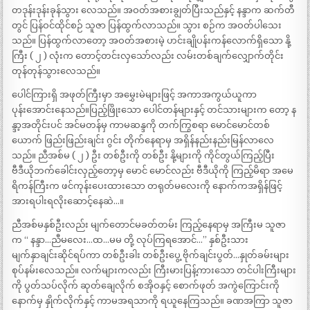
တဒုန်းဒုန်းခုန်သွား လေသည်။ အဝတ်အစားချွတ်ပြီးသည်နှင့် နန္ဒာက ဆက်တီ
တွင် ပြန်ဝင်ထိုင်စဉ် သူဇာ ပြန်ထွက်လာသည်။ သွား စဉ်က အဝတ်ပါသေး
သည်။ ပြန်ထွက်လာတော့ အဝတ်အစားမဲ့ ဟင်းချိုပန်းကန်လောက်ရှိသော နို့
ကြီး ( ၂ ) လုံးက တောင့်တင်းလှသော်လည်း လမ်းတစ်ချက်လျှောက်တိုင်း
တုန်တုန်သွားလေသည်။
ပေါင်ကြားရှိ အဖုတ်ကြီးမှာ အမွှေးမဲများဖြင့် အကာအကွယ်ယူကာ
ပုန်းအောင်းနေသည်။ပြည့်ဖြိုးသော ပေါင်တန်များနှင့် တင်သားများက တော့ န
န္ဒာ့အတိုင်းပင် အင်မတန်မှ ကာမဆန္ဒကို တက်ကြွစရာ မောင်မောင်တစ်
ယောက် ဖြည်းဖြည်းချင်း ဂွင်း တိုက်နေရာမှ အရှိန်နည်းနည်းမြန်လာလေ
သည်။ ညီအစ်မ ( ၂ ) ဦး တစ်ဦးကို တစ်ဦး နို့များကို ကိုင်တွယ်ကြည့်ပြီး
ဗီဒီယိုဘက်ခေါင်းလှည့်တော့မှ မောင် မောင်လည်း ဗီဒီယိုကို ကြည့်မိရာ အမေ
ရိကန်ကြီးက ဖင်ကုန်းပေးထားသော တရုတ်မလေးကို နောက်ကအရှိန်ဖြင့်
အားရပါးရလိုးဆောင့်နေဆဲ…။
ညီအစ်မနှစ်ဦးလည်း မျက်တောင်မခတ်တမ်း ကြည့်နေရာမှ အကြီးမ သူဇာ
က “ နန္ဒာ…ညီမလေး…ထ…မမ တို့ လုပ်ကြရအောင်…” နှစ်ဦးသား
မျက်နှာချင်းဆိုင်ရပ်ကာ တစ်ဦးခါး တစ်ဦးပွေ့ ဗိုက်ချင်းပွတ်…နှုတ်ခမ်းများ
စုပ်နမ်းလေသည်။ လက်များကလည်း ကြီးမားပြန့်ကားသော တင်ပါးကြီးများ
ကို ပွတ်သပ်လိုက် ဆုတ်ချေလိုက် စအိုဝနှင့် စောက်ဖုတ် အကွဲကြောင်းကို
နောက်မှ နှိုက်လိုက်နှင့် ကာမအရသာကို ရယူနေကြသည်။ ခဏအကြာ သူဇာ