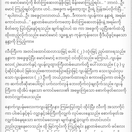
က မောင်မောင့်ကို စိတ်ကြွဆေးတန်ခိုးဖြင့် မိန်းမောကြည့်ရင်း… “ ဘာလဲ…ဦး
မောင် ကြည့်ချင်လို့လား ဟင်…အခွေက မရှိတော့ဘူး ဦးရဲ့ ပြန်အပ်လိုက်ပြီ…”
“ ရပါတယ်…ဦး အခွေငှားလာတယ်…ဒီမှာ…ဒီကားက ဂျပန်ကား နန္ဒာရဲ့ အရမ်း
ကောင်းတယ်…” နန္ဒာတစ်ယောက်ကတော့ စိတ်ကြွဆေးတန်ခိုးနဲ့ အရမ်းကို
စိတ်တွေ ပြင်းပြနေပုံရသည်။ ချက်ချင်းပင် ထ ကာ အခွေကို ယူပြီးစက်ထဲသို့
ထိုးထည့်လိုက်သည်။ မောင်မောင် သူ့ရှေ့မှာ ကုန်းကုန်းလေး ဗွီဒီယိုဖွင့်နေသော
နန္ဒာ့ကို ကြည့်ကာ။
လီးကြီးက အတင်းထောင်ထလာသဖြင့် ပေါင် ( ၂ ) လုံးဖြင့် ညှပ်ထားရသည်။
နန္ဒာက အခွေဖွင့်ပြီး မောင်မောင့် ဘေးတွင် ဝင်ထိုင်သည်။ မကြာပါ…ဂျပန်မ
လေး(၂)ယောက်နှင့် ဂျပန်လူထွားကြီးတစ်ယောက်တို့ ပေါ် လာသည်။ ( ၃ ) ပွ
င့်ဆိုင်ပုံစံပင် ဖြစ်သည်။စကားတပြောပြောဖြင့် ဂျပန်ကြီးက သေးသွယ်လှပ
သော ဂျပန်မလေး ( ၂ ) ဦးကို ဘယ်ညာဖက်ထားရင်း စကားပြောကာ တစ်ဦး
က ဆက်တီဆိုဖာပေါ်တွင် ပက်လက်လှန် ဘေးတိုက်လှဲချလိုက်သည်။ ဂျပန်
ကြီးက ထိုအိပ် နေသော ကောင်မလေး၏ အမွှေးကြဲသော စောက်ဖုတ်လေးကို
စတင်လျှက်ပေးသည်။
နောက်ဂျပန်မလေးကဂျပန်ကြီးနား ကြမ်းပြင်တွင် ထိုင်ပြီး လီးကို အသာကိုင်
ကာ ပါးစပ်နှင့်စုပ် လျှာနှင့်ဒစ်ကြီးကိုလျှက် လုပ်ပေးနေသည်။ စောက်ဖုတ်အ
လျှက်ခံနေရသော ကောင်မလေးမှာ မျက်နှာရှုံ့မဲ့လျက် တဟင်းဟင်း
ညည်းညူနေလေသည်။ ထို မြင်ကွင်းကို ကြည့်ရင်း နန္ဒာတစ်ယောက် ဖင်လေး