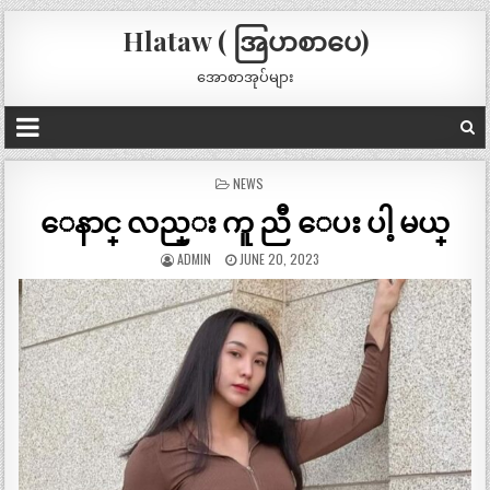
Hlataw ( အြပာစာပေ)
အောစာအုပ်များ
POSTED
NEWS
IN
ေနာင္ လည္း ကူ ညီ ေပး ပါ့ မယ္
ADMIN
JUNE 20, 2023