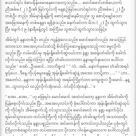
ယောင်ရင်း ခံစားမှိန်းမောနေလေတော့သည်။….. မောင်မောင်တစ်ယောက်
ညီအစ်မ ( ၂ ) ဦး၏ မြင်ကွင်းကို နေ့စဉ်မြင်ယောင်ရင်းက ညီအစ်မ ( ၂ ) ဦး
တစ်ဦး တည်း အိမ်မှာရှိချိန်ကို စောင့်မျှော်နေမိသည်။ သူ စောင့်မျှော်သော
အခြေအနေကို တစ်နေ့မှာ ရရှိခဲ့သည်။ မနက်ခင်းက မိဘ ( ၂ ) ဦး ထွက်သွား
ပြီး မနက် ( ၉ )နာရီခန့်တွင် အကြီးမ သူဇာပါ ထွက်သွားသဖြင့်။
အိမ်တွင် နန္ဒာတစ်ဦး တည်း ကျန်ခဲ့လေသည်။ မောင်မောင်လည်း အသင့်ပြင်
ထားသော အအေးပုလင်းထဲသို့ စိတ်ကြွဆေးမှုန့်များထည့် ကာ မွှေလိုက်
သည်။ ပြီး လမ်းထိပ်မှ အုန်းနို့ခေါက်ဆွဲဝယ်ကာ နန္ဒာ့ အခန်းတံခါးကို ခေါက်
လိုက်သည်။ ခြေသံကြား ရပြီး တံခါးဟလာကာ နန္ဒာမျက်နှာလေး ပေါ်လာ
သည်။ “ အော်…ဦးမောင်…ဘာကိစ္စလဲ ” “ ကဲ…အမိ…နောက်မှမေး တံခါးအရင်
ဖွင့်ပေး…ဒီနေ့ ကိုယ့်မွေးနေ့မို့ အုန်းနို့ခေါက်ဆွဲနဲ့ အအေး လာပို့တာ ……” “ ဟာ…
အတော်ပဲ…နန္ဒာက အုန်းနို့ခေါက်ဆွဲ အရမ်းကြိုက်တာ ကျေးဇူးပဲ ဦးမောင်…နန္
ဒာ…သွားလှယ် ထည့်လိုက်အုံးမယ်…ဝင်ထိုင်အုံးနော်…” ။
“ အေး…အေး…” ဟု ဖြေရင်း မောင်မောင် အထဲဝင်တော့ နန္ဒာက အိမ်တံခါးကို
ပြန်စေ့လိုက်သည်။ ပြီး…အအေးပုလင်းကို ခုံပေါ်တင်ကာ အုန်းနို့ခေါက်ဆွဲထုပ်
ကို ကိုင်ရင်း အိမ်နောက်သို့ ဝင်သွားသည်။ မောင်မောင် က နန္ဒာ့ နောက်ပိုင်း
ရမ်းခါသွားသော တင်ပါးကြီးကို လိုက်ကြည့်ပြီး တံခါးချက်ကို အသာထထိုး
ပိတ်လိုက်သည်။ နန္ဒာ့ပစ္စည်းကား အင်မတန်ကို ကောင်းလှပါသည်။ ပုခုံးတွင်
ကြိုးတစ်ချောင်းသာ တပ်ထားသော ပိုးသား ဂါဝန်ပျော့လေးက ပေါင်လည်ထိ