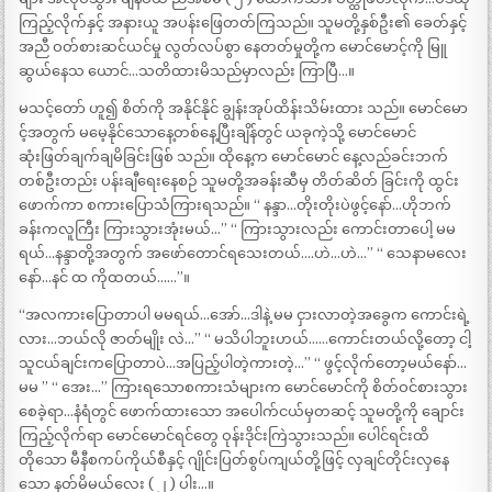
ကြည့်လိုက်နှင့် အနားယူ အပန်းဖြေတတ်ကြသည်။ သူမတို့နှစ်ဦး၏ ခေတ်နှင့်
အညီ ဝတ်စားဆင်ယင်မှု လွတ်လပ်စွာ နေတတ်မှုတို့က မောင်မောင့်ကို မြူ
ဆွယ်နေသ ယောင်…သတိထားမိသည်မှာလည်း ကြာပြီ…။
မသင့်တော် ဟူ၍ စိတ်ကို အနိုင်နိုင် ချွန်းအုပ်ထိန်းသိမ်းထား သည်။ မောင်မော
င့်အတွက် မမေ့နိုင်သောနေ့တစ်နေ့ပြီးချိန်တွင် ယခုကဲ့သို့ မောင်မောင်
ဆုံးဖြတ်ချက်ချမိခြင်းဖြစ် သည်။ ထိုနေ့က မောင်မောင် နေ့လည်ခင်းဘက်
တစ်ဦးတည်း ပန်းချီရေးနေစဉ် သူမတို့အခန်းဆီမှ တိတ်ဆိတ် ခြင်းကို ထွင်း
ဖောက်ကာ စကားပြောသံကြားရသည်။ “ နန္ဒာ…တိုးတိုးပဲဖွင့်နော်…ဟိုဘက်
ခန်းကလူကြီး ကြားသွားအုံးမယ်…” “ ကြားသွားလည်း ကောင်းတာပေါ့ မမ
ရယ်…နန္ဒာတို့အတွက် အဖော်တောင်ရသေးတယ်….ဟဲ…ဟဲ…” “ သေနာမလေး
နော်…နင် ထ ကိုထတယ်……”။
“အလကားပြောတာပါ မမရယ်…အော်…ဒါနဲ့ မမ ငှားလာတဲ့အခွေက ကောင်းရဲ့
လား…ဘယ်လို ဇာတ်မျိုး လဲ…” “ မသိပါဘူးဟယ်……ကောင်းတယ်လို့တော့ ငါ့
သူငယ်ချင်းကပြောတာပဲ…အပြည့်ပါတဲ့ကားတဲ့…” “ ဖွင့်လိုက်တော့မယ်နော်…
မမ ” “ အေး…” ကြားရသောစကားသံများက မောင်မောင်ကို စိတ်ဝင်စားသွား
စေခဲ့ရာ…နံရံတွင် ဖောက်ထားသော အပေါက်ငယ်မှတဆင့် သူမတို့ကို ချောင်း
ကြည့်လိုက်ရာ မောင်မောင်ရင်တွေ ဝုန်းဒိုင်းကြဲသွားသည်။ ပေါင်ရင်းထိ
တိုသော မီနီစကပ်ကိုယ်စီနှင့် ဂျိုင်းပြတ်စွပ်ကျယ်တို့ဖြင့် လှချင်တိုင်းလှနေ
သော နတ်မိမယ်လေး ( ၂ ) ပါး…။