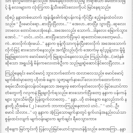
သာ ဖုံးလွှမ်းထားနိုင်သည်။ အိမ်နေရင်းဝတ်သည်မို့ ဘရာစီယာ ခံမထားသဖြ
င့် နို့ လေးများက လုံးကြွကာ နို့သီးခေါင်းလေးကိုပင် မြင်နေရသည်။
ထိုစဉ် နန္ဒာတစ်ယောက် အုန်းနို့ခေါက်ဆွဲပန်းကန် ကိုင်ပြီး ဧည့်ခန်းထဲဝင်လာ
သည်။ “ ဦးမောင်ရော…စားပြီးပြီလား…” “ အေးဟ…စားပြီး သွားပြီ…ဆုလေး
ဘာလေး တောင်းပေးအုံးနော်…အအေးလည်း သောက်…ဒါနလေး မြောက်သွား
အောင်…” “ ဟင်း…ဟင်း…စားပြီးသောက်ပြီးမှပဲ ဆုတောင်းပေးတော့မယ်…
ကဲ…စားလိုက်အုံးမယ်…” နန္ဒာက မုန့်ကိုသာကုန်းပြီးစားလိုက် အအေးသောက်
လိုက်ဖြင့် စားသောက်နေသည်။ အင်္ကျီလည်ဟိုက် အောက်မှ ရင်ညွန့်သား မို့မို့
ဖြူဖြူလေးက မောင်မောင့်ကို မြူဆွယ်နေလေသည်။ ကြည့်ပါအုံး…(၁၈)နှစ်
ဆိုသော အရွယ်ရှိ မိန်းကလေးတစ်ဦးက သည်မျှဆွဲဆောင်နိုင်လေပြီလား…။
ကြည့်နေရင်း မောင်မောင့် ဘွားဘက်တော်က ထလာလေသည်။ မောင်မောင့်
မျက်စိထဲမှာတော့ ဟိုတစ် နေ့က သူဇာ့မျက်နှာပေါ် လေးဘက်ထောက်ကာ
ခရမ်းသီးတန်းလန်းဝင်နေသော အမွှေးမဲ့ စောက်ဖုတ်လေးကိုပဲ မြင်ယောင်ကာ
တံတွေးကို ဂလုကနဲ မြိုချလိုက်ရသည်။ စားသောက်ပြီးတော့ နန္ဒာက ပန်းကန်
များ သွားသိမ်းပြီး ပြန်ထွက်လာတော့… “ နန္ဒာ…ဟို တစ်နေ့က နေ့လည်ဘက် န
န္ဒာတို့ ညီအစ်မ ( ၂ ) ယောက် ဘာကားကြည့်နေတာလဲ ဟင်…” “ ဟင်…ဦး
မောင် သိလား…” ဟု နန္ဒာက အံ့သြသောမျက်နှာတွင် ရှက်ဟန်အနည်းငယ်သာ
စွန်းထင်းလျက် မျက်ဝန်းများက ချက်ချင်း ရီဝေသွားကာ။
ထိုနေ့က မြင်ကွင်းကို ပြန်လည်မြင်ယောင်သွားဟန်ရှိသည်။ ခဏအကြာ…နန္ဒာ