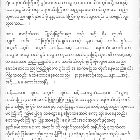
ပြီး ခရမ်းသီးကြီးကို ပွင့်အာနေ သော သူဇာ့ စောက်ခေါင်းတွင်းသို့ အားနှင့်
ဆောင့်သွင်းလိုက်ရာ ခရမ်းသီးကြီးက အညှာနားအထိ ဝင်သွားလေ သည်။
သူဇာလည်း မျက်နှာပေါ်မှ နန္ဒာ့တင်ပါးကြီးကို ဖက်တွယ်ရင်း ဖျတ်ဖျတ်လူး
သွားကာ…… “။
အား……နာလိုက်တာ……ဖြည်းဖြည်း နန္ဒာ……အင့်……အင့်……ရှီး……ကျွတ်……
ကျွတ်……အင်း……” “ ဖြည်းဖြည်းချင်း ဆောင့်……နန္ဒာ…အင့်……အင့်……စွပ်……
ပလွတ်……စွပ်……ပလွတ်……အင့်……အင့် ……အား……” ခရမ်းသီး စောက်ဖုတ်
အတွင်း ဝင်ထွက်သံ စွပ်-ပလွတ် ဟူသော အသံများဖြင့် သူဇာ၏ တအင့်အင့်
တ အားအား ညည်းညူသံများက အခန်းထဲတွင် စိုးမိုးဖုံးလွှမ်းထားသည်။
မောင်မောင်လည်း ကြည့်ရင်းက ဂွင်းကို အ ဆက်မပြတ် တိုက်နေမိသည်။ လီး
ကြီးကလည်း မတ်တောင်နေလေသည်။ “ နာနာဆောင့်တော့……နန္ဒာ……အင့်……
အင့်……မမ ကောင်းလာပြီ……။
အင့်……အား……စွပ်……ပလွတ် ……စွပ်……အင့်……ပလွတ်……အား……” သူဇာ့
အသံကြောင့် မောင်မောင် ပြူးပြဲပြီးကြည့်မိသော နန္ဒာက ခရမ်းသီးကို လက်
နှစ်ဖက်ဖြင့် စုံကိုင်ကာ အားနှင့် လျင်မြန်စွာ ဆောင့်ဆောင့်ထည့်သည်။ သူဇာက
ဖင်ကြီးကို ကြမ်းပြင်မှ တစ်ထွာခန့် မြောက်အောင် ကော့ ထိုးပေးနေသည်။
စောက်ဖုတ်ကြီးမှာ ပြူးအာနေပြီး ခရမ်းသီးအဝင်အထွက်နှင့်အတူ
နှုတ်ခမ်းသားများက အတွင်း သို့ ကျွံဝင်သွားလိုက် အပြင်သို့ စူထွက်လာ
လိုက်နှင့် ဖြစ်နေသည်။ သူဇာ့ နို့ကြီး ( ၂ ) လုံးမှာ ရမ်းခါနေလေသည်။ မောင်