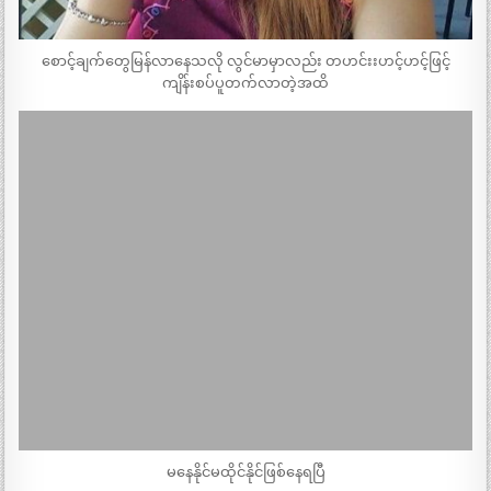
စောင့်ချက်တွေမြန်လာနေသလို လွင်မာမှာလည်း တဟင်းးဟင့်ဟင့်ဖြင့်
ကျိန်းစပ်ပူတက်လာတဲ့အထိ
မနေနိုင်မထိုင်နိုင်ဖြစ်နေရပြီ