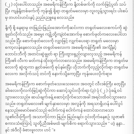
( ၂ ) လုံးပေါ်လာသည်။ အမေရိကန်ကြီးက နို့တစ်ဖက်ကို လက်ဖြင့်ပွတ် သပ်
ပြီး ကျန်နို့တစ်ဖက်ကို ကုန်း၍ စို့ရာ တရုတ်မလေးမှာ လူးလွန့်သွားရင်း ပါးစပ်
မှ တဟင်းဟင်းနှင့် ညည်းညူနေ လေသည်။
နို့ကို စို့ နေရာမှ တဖြည်းဖြည်းအောက်ကိုဆင်းကာ တရုတ်မလေးစကပ်ကို ဆွဲ
ချွတ်လိုက်သည်။ အမွှေး ကျို့တို့ကျဲတဲအောက်မှ စောက်ဖုတ်ကလေးပေါ်လာ
သည်။ ပြီး စောက်ဖုတ်လေးကို လျှာဖြင့် လျှက်ပေးရာ တရုတ် မလေးမှာ
ကော့လန်နေလေသည်။ တရုတ်မလေးက အမေရိကန်ကြီး၏ အင်္ကျီနှင့်
ဘောင်းဘီကို အတင်းဆွဲချွတ် ရာ ကြီးထွားရှည်လျားလှသည့် အမေရိကန်
ကြီး၏ လီးက မတ်ကနဲ ထိုးထွက်လာလေသည်။ အမေရိကန်ကြီးက တရုတ်မ
လေးကို ဆွဲထူကာ နှုတ်ခမ်းကို စုပ်နမ်းပြီး ဟိုဘက်ကိုလှည့်လိုက်ရာ တရုတ်မ
လေးက အလိုက်သင့် တင်ကို နောက်သို့ကော့ပြီး ကုန်းပေးလိုက်ရာ။
အမေရိကန်ကြီးက စောက်ဖုတ်သေးသေးလေး အဝတွင် လီးဒစ်ကြီး တေ့ပြီး
ခါးလေးကိုလက်ဖြင့်ဆွဲကိုင်ကာ ဆောင့်သွင်းလိုက်ရာ (၃) ပုံ ( ၂ ) ပုံခန့် ဝင်
သွားလေသည်။ ဆယ်ချက်ခန့် ဆောင့်လိုက်သောအခါ အရင်းထိဝင်သွားလေ
သည်။ တရုတ်မလေး၏ မျက်နှာလေးမှာ အလွန်ကို အရသာရှိဟန် ပေါ်လွင်
နေသည်။မောင်မောင်သည် ငေါက်ကနဲ ငေါက်ကနဲ ထောင်ထလာသော
သူ၏လီးကြီးကို အသာကိုင်ကာ ဖြည်း ဖြည်းချင်း ဂွင်းတိုက်နေစဉ် သူဇာ၏
စကားသံကြောင့် သူတို့ညီအစ်မထံ မျက်စိက ရောက်သွားသည်။ “ ဟဲ့ နန္ဒာ…
နင် အဲဒီလို ခံစားဖူးလား ဟင် ”။