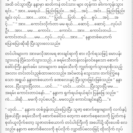
အထိ ဝင်သွားပြီး နန္ဒာမှာ ဆတ်ကနဲ တင်သား များ တုန်ကာ ခါးကကုန်းသွား
ရင်း… “ အား…မမရယ်……ဖြည်းဖြည်း……အင့်……အင့်……အင်း……ဖြည်းဖြည်း
ချင်း လုပ်……အား……ဟား…” “ ပြွတ်……ပြွတ်……စွပ်……စွပ်……အင့်……အ
င့်……” “ အား……ကောင်းလိုက်တာ မမ ရယ်……ဆောင့်……ဆောင့်……လုပ်ပါ
ဦး……အား……မမ……ကောင်း… ……ကောင်း……အား……ကောင်းတယ်……
ကောင်းတယ်………မမ……လုပ်……လုပ်……အား……” နန္ဒာတစ်ယောက်
ပြောပြောဆိုဆို ပြီးသွားလေသည်။
တင်ပါးများက အားမလိုအားမရ စားချင်ရာကို စား လိုက်ရသဖြင့် မောပန်း
သွားဟန် ငြိမ်သက်သွားသည်…။ ခရမ်းသီးတန်းလန်းဝင်နေသော စောက်
ခေါင်းကြီး နှုတ်ခမ်း သားများက ခရမ်းသီးကို ကျွတ်ထွက်သွားမှာစိုးသည့်
အလား တင်းတင်းညှစ်ထားလေသည်။ အင်မတန် သွေးသား တက်ကြွနေ
သော အရွယ် နန္ဒာတစ်ယောက် ခဏလေးနှင့် ပြီးသွားခြင်းဖြစ်သည်။ “ နန္ဒာ
လေး…ပြီးသွားပြီလား……ဟင်……” “ ဟင်း……ဟင်း……ပြီးသွားပြီ မမ……
အရမ်း ကောင်းတာပဲနော်……” နန္ဒာက ရှက်ရယ်ရယ်ရင်း ပြန်ဖြေ သည်။ “
ကဲ……ဒါဆို……မမကို လုပ်ပေးဦး…မမလည်း ကောင်းချင်နေပြီ……”။
“ ဟုတ်……” နန္ဒာက တစ်ခွန်းတည်းပြောပြီး သူဇာ့ စောက်မွှေးများကို လက်နှင့်
ဖြဲဖယ်ပြီး ခရမ်းသီးကို စောက်ခေါင်းဝ တေ့ကာ စောက်စေ့လေးကို ပြွတ်ကနဲ
စုတ်ယူလိုက်တော့ သူဇာတစ်ယောက် တင်ပါးကြီးကို အပေါ်သို့ ထိုးပေးမိ လေ
သည်။ နန္ဒာက စောက်စိလေးကို စုပ်လိုက် လျှာထိပ်လေးဖြင့် ထိုးလိုက် လုပ်