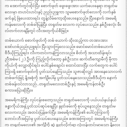
က အောက်တွင်ထိုင်ပြီး စောက်ဖုတ် ဖွေးဖွေးအား ယက်ပေးနေရာ တရုတ်မ
လေးမှာ တဟင်းဟင်းနှင့် ညည်းညူကာ သူမစောက်ဖုတ်လေးကို လက်နှစ်
ဖက်နှင့် ဖြဲပေးထားရင်း တွန့်လိမ်ကော့ထိုးပေးနေသည်။ ပြီးနောက် အမေရိ
ကန်မလေးကို တစ်ခါပြန်ပြီး တရုတ်မ လေးက လုပ်ပေးသည်။ နှစ်ဦးစလုံး ဖီး
လ်တက်လာချိန်တွင် လီးအတုကိုယ်စီဖြင့်။
တစ်ယောက် စောက်ဖုတ်ကို တစ် ယောက် ထိုးထည့်ကာ တအားအား
အော်ဟစ်ညည်းညူရင်း ပြီးသွားကြလေသည်။ မောင်မောင်တစ်ယောက်
ဗီဒီယိုကြည့်ရင်း လီးကတင်းကနဲကြွလာသည်။ စိတ်ကို အသာထိန်းရင်း
ညီအစ်မ ( ၂ ) ဦးကို ကြည့်လိုက်တော့ နှစ်ဦးသား ဆက်တီကျောမီကို မှီကာ
ကိုယ်ကို လျှောထိုင်ရင်း ပေါင်နှစ်ချောင်း ထောင်ထားပြီး လက်တွေက ပေါင်
ကြားရှိ စောက်ဖုတ်ကို ပွတ်သပ်နေကြသည်။ သူဇာဆိုလျှင် အားနေသောလက်
တစ်ဖက်ဖြင့် နို့အစုံကို အင်္ကျီပေါ်မှ ပွတ်သပ်နေသေးသည်။ဗီဒီယိုက နောက်
တစ်ခန်းဝင်လာသည်…တရုတ်မလေးတစ်ဦးနှင့် အမေရိကန်တစ်ဦး
စကားပြောဆိုပြီး။
အမေရိကန်ကြီး လုပ်ငန်းစတော့သည်။ တရုတ်မလေးကို ပယ်ပယ်နယ်နယ်
ခန္ဓာကိုယ်အနှံ့ပွတ်သပ်ဆုပ်ချေပြီး နှုတ်ခမ်းကို စုပ်ယူနေသည်။ တရုတ်မ
လေးကလည်း အတင်းပြန်ဖက်ပြီး အမေရိကန်ကြီး၏ ပေါင်ဂွကြားကို
ဘောင်းဘီအပြင်မှ ပွတ်သပ်ပေးနေသည်။ ခဏအကြာတွင် အမေရိကန်ကြီး
က တရုတ်မလေး၏ အင်္ကျီကို ဆွဲ ချွတ်လိုက်ရာ လုံးဝန်းတင်းမာသော နို့လေး