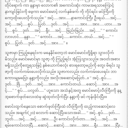
တိုင်ရောက် ကာ နန္ဒာမှာ လောက၏ အကောင်းဆုံး ကာမအရသာကြောင့်
နာကျင်ခြင်းကို မေ့ကာ မောင်မောင့် လက်နှစ်ဖက် ကို ကိုင်ရင်း ဖင်ကြီးကို
ကော့ထိုးပေးလိုက်သည်။ “ အင့်……အား……နာကောင်းကြီး ဦးရယ်……အင့်……
အင့်……အင့်……စွပ်……ပြွတ်……ဒုတ်……အင့်…… ……အား……အား……ဟား……အ
င့်……စွပ်……ဒုတ်……အင့်……ရှီး……အင့်……ဖြည်းဖြည်း……အင့်……” “ ကောင်း
လားဟင်……နန္ဒာ……” “ ကောင်း……အင့်…….ကောင်း…တယ်……အင့်……” “
စွပ်……ပြွတ်……ဒုတ်……အင့်……အား……” ။
သူဇာမှာ ကြည့်နေရင်းက မနေနိုင်တော့ဘဲ မောင်မောင်တို့ရှိရာ သွားလိုက်
မိသည်။ မောင်မောင်မှာ သူဇာ့ ကို ကြည့်ရင်း အံ့သြသွားသည်။ အဝတ်အစား
မရှိသည်ကိုတွေ့ရသဖြင့် နှစ်ယောက်စလုံး စားရတော့မည်ကို တွေး မိရင်း သူ
ဇာ့ကို လက်ကမ်းပေးလိုက်သည်။ သူဇာကလည်း လက်ကမ်းပေးရင်း ဘာ
စကားမျှမပြော နန္ဒာ့ကိုလည်း အလိုးအဆောင့်မပြတ်…။ “ အင့်…စွပ်……
ဒုတ်……ဗြိ……ဒုတ်……အင့်……အား……ကောင်းတယ်……ဆောင့်……အား……အ
င့်……” “ စွပ်……ပလွတ်……” ဟူသော အသံနှင့်အတူ မောင်မောင့်လီးကြီးကို နန္
ဒာ့စောက်ဖုတ်လေးထဲမှ ဆွဲထုတ်လိုက်ပြီး နန္ဒာ့ကို ဖင် ကုန်းခိုင်းပြီး။
ဖောင်းထွက်နေသော စောက်ဖုတ်ကြီးထဲ လီးကြီးကို ထည့်ကာဆောင့်လေ
သည်။ အချက်(၂၀) လောက် ဆောင့်ပြီးသောအခါ…… “ အင့်…စွပ်……ဒုတ်……
ဘွတ်……အင့်……အင့်……အား……ဦး ကောင်းလိုက်တာ……အင့်……အင့်……အ
ရမ်းကောင်းလာပြီ……ဆောင့်……ဆောင့်……အား……အား……ရှီး……အား……ပြီး…