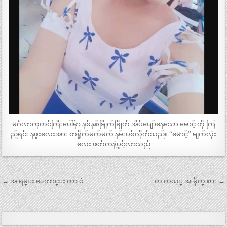
မင်္ဂလာကုတင်ကြီးပေါ်မှာ နှစ်နှစ်ခြိုက်ခြိုက် အိပ်ပျော်နေသော မောင့် ကို ကြ
ည့်ရင်း နဖူးလေးအား တရှိုက်မက်မက် နမ်းပစ်လိုက်သည်။ “မောင့်” မျက်လုံး
လေး ဖတ်ကနဲ့ပွင့်လာသည်
Post
← အ ရမ္း ေကာင္း တာ ပဲ
တ ကယ့္ အ မိုက္ စား →
navigation