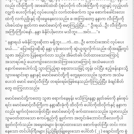
လည်း လီးကြီးကို အာခေါင်ထဲထိ ငုံစုပ်လိုက် လီးဒစ်ကြီးကို လျှာနှင့် လှည့်ပတ်
လျှက် ပေးလိုက်နှင့် လုပ်ပေးရင်း လက်တစ်ဖက်က သူမ စောက်ခေါင်းလေး
ထဲကို လက်ညှိုးနှင့် ထိုးမွှေနေလေသည်။ ခ ဏကြာတော့ နန္ဒာက လီးကြီးကို
ပါးစပ်ထဲမှ ချွတ်ကာ မောင်မောင့်ကို မော့ကြည့်ပြီး… “ ဦးရယ်…ဦး လီးကြီးက
အကြီးကြီးပဲနော်…နန္ဒာ ခံနိုင်ပါ့မလား မသိဘူး……အင်း……”။
“ နန္ဒာရယ် မခံနိုင်ဘူးဆိုတာ မရှိဘူး……ကဲ…ထ…ဦး ကောင်းအောင် လုပ်ပေး
မယ်……” ပြောပြောဆိုဆို နန္ဒာ့ ပုခုံးလေးကို ဆွဲယူထူလိုက်သည်။ ထိုအချိန်တွင်
သူဇာ အပြင်က ပြန်ရောက်လာ သည်။ အိမ်တံခါး ပိတ်ထားသောကြောင့်
အသာရပ်စဉ် ယောကျ်ားလေးအသံကြားသောကြောင့် အသံမပေးဘဲ
နောက်ဖေးပေါက်သို့ သွားကြည့်ရာ စေ့ထားသဖြင့် တွန်း ဝင်ပြီး ဧည့်ခန်းနားသို့
သွားချောင်းရာ နန္ဒာနှင့် မောင်မောင်တို့ကို တွေ့ရလေသည်။ သူဇာက အသံမ
ပေးဘဲ မောင် မောင့်လီးကြီး တရမ်းရမ်းဖြစ်နေသည်ကိုကြည့်ပြီး ခံချင်စိတ်
တွေ ထကြွလာသည်။
မောင်မောင်တို့ကတော့ သူဇာ ရောက်နေမှန်း မသိကြ။နန္ဒာ့ နှုတ်ခမ်းကို နမ်းစုပ်
ရင်း မောင်မောင့်လီးကြီးက နန္ဒာ့ဆီးခုံကို ထိလိုက် ပေါင်ကိုထိလိုက်နှင့် နန္ဒာက
လည်း မျက်လုံးလေးမှိတ်ပြီး မောင်မောင့်ကို ဖက်ထားလေသည်။ သူဇာလည်း
သူမဝတ်ထားသော စကပ်ရှည်ကို ချွတ်ကာ အတွင်းခံဘောင်းဘီလေးကိုပါ
ချွတ်လိုက်သည်။ အမွှေးမဲများ ဖုံးအုပ်ထားသော စောက်ဖုတ်ကြီး တင်း ကား
နေသော တင်ပါးကြီးများ ပြည့်ဖြိုးဖြူဖွေးသော ပေါင်တံ ( ၂ ) ချောင်းတို့က စွဲ