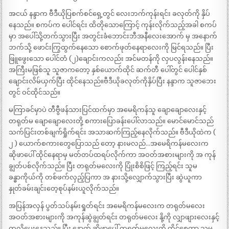
အငယ် နန္ဒာက ဗီဒီယိုပြစက်စင်ရှေ့တွင် လေးဘက်ကုန်းရင်း ခလုတ်ကို နှိပ်
နေသည်။ စကပ်က ပေါင်ရင်း ထိတိုသောကြောင့် ကုန်းလိုက်သည့်အခါ စကပ်
မှာ အပေါ်သို့တက်သွားပြီး အတွင်းခံဘောင်းဘီအနီလေးအောက် မှ အနောက်
ဘက်သို့ ဖောင်းကြွထွက်နေသော စောက်ဖုတ်နေရာလေးကို မြင်ရသည်။ ပြီး
ဖြူဖွေးသော ပေါင်တံ (၂)ချောင်းကလည်း အင်မတန်ကို လှပလွန်းနေသည်။
အကြီးမဖြစ်သူ သူဇာကတော့ နှစ်ယောက်ထိုင် ဆက်တီ ပေါ်တွင် ပေါင်နှစ်
ချောင်းလိမ်ယှက်ပြီး ထိုင်နေသည်။ဗီဒီယိုခလုတ်ကိုနှိပ်ပြီး နန္ဒာက သူဇာဘေး
တွင် ဝင်ထိုင်သည်။
မကြာခင်မှာပဲ တီဗွီဖန်သားပြင်ထက်မှာ အမေရိကန်သူ ချောချောလေးနှင့်
တရုတ်မ ချောချောလေးတို့ စကားပြောခန်းပေါ်လာသည်။ မောင်မောင်သည်
သက်ပြင်းတစ်ချက်ရှိုက်ရင်း အသာဆက်ကြည့်နေလိုက်သည်။ ဗီဒီယိုထဲက (
၂ ) ယောက်စကားတွေပြောသည် တော့ နားမလည်…အမေရိကန်မလေးက
ဆိုဖာပေါ် ထိုင်နေရာမှ မတ်တပ်ထရပ်လိုက်ကာ အဝတ်အစားများကို အ ကုန်
ချွတ်ပစ်လိုက်သည်။ ပြီး တရုတ်မလေးကို ပြုံးစိစိဖြင့် ကြည့်ရင်း သူမ
ခန္ဓာကိုယ်ကို တစ်ဖက်လှည့်ပြကာ အ နားသို့လျှောက်သွားပြီး ဆွဲယူကာ
နှုတ်ခမ်းချင်းတေ့စုပ်နမ်းယူလိုက်သည်။
အပြန်အလှန် ပွတ်သပ်နမ်းရှုတ်ရင်း အမေရိကန်မလေးက တရုတ်မလေး
အဝတ်အစားများကို အကုန်ဆွဲချွတ်ရင်း တရုတ်မလေး နို့ကို လျှာဖျားလေးနှင့်
ကလိပေးနေသည်။ ပြီး နောက် ဆိုဖာပေါ် တရုတ်မလေးကို ထိုင်စေကာ သူမ