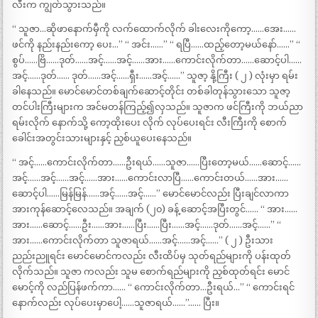
လီးက ကျွတ်သွားသည်။
“ သူဇာ…ဆိုဖာနောက်မှီကို လက်ထောက်လိုက် ခါးလေးကိုကော့……အေး……
ဖင်ကို နည်းနည်းကော့ ပေး…” “ အင်း……” “ ရပြီ……ထည့်တော့မယ်နော်……” “
စွပ်……ဗြိ……ဒုတ်……အင့်……အင့်……အား……ကောင်းလိုက်တာ……ဆောင့်ပါ……
အင့်……ဒုတ်…… ဒုတ်……အင့်……ရှီး……အင့်……” သူဇာ့ နို့ကြီး ( ၂ ) လုံးမှာ ရမ်း
ခါနေသည်။ မောင်မောင်တစ်ချက်ဆောင့်တိုင်း တစ်ခါတုန်သွားသော သူဇာ့
တင်ပါးကြီးများက အင်မတန်ကြည့်၍လှသည်။ သူဇာက ဖင်ကြီးကို ဘယ်ညာ
ရမ်းလိုက် နောက်သို့ ကော့ထိုးပေး လိုက် လုပ်ပေးရင်း လီးကြီးကို စောက်
ခေါင်းအတွင်းသားများနှင့် ညှစ်ယူပေးနေသည်။
“ အင့်……ကောင်းလိုက်တာ……ဦးရယ်……သူဇာ……ပြီးတော့မယ်……ဆောင့်……
အင့်……အင့်……အင့်……အား……ကောင်းလာပြီ……ကောင်းတယ်……အား……
ဆောင့်ပါ……မြန်မြန်……အင့်……အင့်……” မောင်မောင်လည်း ပြီးချင်လာကာ
အားကုန်ဆောင့်လေသည်။ အချက် (၂၀) ခန့် ဆောင့်အပြီးတွင်…… “ အား……
အား……ဆောင့်……ဦး……အား……ပြီး……ပြီး……အင့်……ဒုတ်……အင့်……” “
အား……ကောင်းလိုက်တာ သူဇာရယ်……အင့်……အင့်……” ( ၂ ) ဦးသား
ညည်းညူရင်း မောင်မောင်ကလည်း လီးထိပ်မှ သုတ်ရည်များကို ပန်းထုတ်
လိုက်သည်။ သူဇာ ကလည်း သူမ စောက်ရည်များကို ညှစ်ထုတ်ရင်း မောင်
မောင့်ကို လည်ပြန်ဖက်ကာ…… “ ကောင်းလိုက်တာ…ဦးရယ်…” “ ကောင်းရင်
နောက်လည်း လုပ်ပေးမှာပေါ့……သူဇာရယ်……”…… ပြီး။