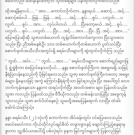
မောင်လည်း မထိန်းနိုင်တော့ဘဲ သုတ်ရေများ ပန်းထုတ်လိုက်လေသည်။
ထိုအချိန်မှာပင်…… “ အား……ကောင်းလိုက်တာ…နန္ဒာရယ်……ဆောင့်……အင့်……
ဆောင့်စမ်းပါ……မြန်……မြန်……အင့်………အင့်……စွပ်……စွပ်……ပလွတ်……ပ
လွတ်………စွပ်……အား…… လုပ်ပါဟယ်……ငါ……ပြီးတော့မယ်…အင့်……စွပ်……
ပလွတ်……စွပ်……ပလွတ်………ပြီး……အင့်……အား……ပြီး…ပြီ…အင့်……အား……”
ပြောပြောဆိုဆို သူဇာတစ်ယောက် တွန့်လိမ်ကောက်ကွေးကာ ပြီးသွားလေ
သည်။ ပြီး ညီအစ်မနှစ်ဦး သား တစ်ယောက်ကိုတစ်ယောက် ပွတ်သပ်ပြီး
စောက်ဖုတ်အသီးသီးအတွင်းရှိ ခရမ်းသီးများကို ဆွဲထုတ်လိုက်ကြ သည်။
“ ဘွတ်……အင်း……” “ ဘွတ်……အား……” ခရမ်းသီးများက စောက်ရည်များဖြ
င့် ရွှဲရွှဲစိုကာ မဲပြောင်နေသလိုပင်……နန္ဒာ့ စောက်ဖုတ်ကြီးက အမွှေးမရှိ သဖြင့်
နီရဲပြဲလန်နေသည်ကို ပိုမြင်ရလေသည်။ သူဇာ့ စောက်ဖုတ်ကြီးကတော့ အမွှေး
မဲများ ရှိနေသဖြင့် အကွဲ ကြောင်းနီရဲရဲကိုသာ မြင်ရသည်။ ပြီး အပေါ်တွင် လေး
ဘက်ကုန်းနေသော နန္ဒာက ထရပ်လိုက်ပြီး အဝတ်အစား များ ပြန်ဝတ်သည်။
သူဇာ ကလည်း ပြန်ဝတ်သည်။ ဗီဒီယိုကလည်း တစ်ခန်းသာပြပြီး အခွေကုန်
သွားသည်။ သူဇာ စက်ပိတ်နေစဉ် သူမတို့အမေပြန်ရောက် လာပြီး တံခါး
ခေါက်သံကြောင့်။
နန္ဒာ ခရမ်းသီး ( ၂ ) လုံးကို ကောက်ကာ အိပ်ခန်းတွင်း ဝင်ပြေးလေသည်။
မောင်မောင်ကား ကိုယ်တိုင်လုပ်ချင်စိတ် တဖွားဖွားနှင့် ချောင်းကြည့်နေရာမှ
ခွာကာ သူ့အိပ်ယာပေါ်သို့ ပစ်လှဲရင်း ခုနက မြင်ကွင်းများကို ပြန်လည်မြင်