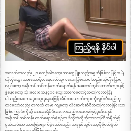
အသက်ကလည်း ၂၀ ကျော်ခါစသွေးသားဆူဖြိုးသည့်အရွယ်ဖြစ်သဖြင့်အမြဲ
လိုလိုသွေး သားတောင့်တနေတတ်သူကလေးဖြစ်လာပါသည်။ တိုတိုပြောရ
လျင်တော့ အနီးကပ်သင်တန်းတက်ရောက်ရန် အဆောင်တွင်ယောက်ကျားနှင့်
ခွဲနေရတော့ သုံးလေးရက်နှင့်ပင် သွေးသားကတောင့်တထကြွလာပြန်
ပါသည်။အစကမခွဲစဘူးခွဲရသဖြင့် အိမ်ကယောက်ကျားကိုလွမ်းမိသည်ဟု
ထင်သော်လည်း တကယ် တမ်း ကျတော့ လိင်ဆက်ဆံစိတ်ထကြွလာခြင်းသာ
ဖြစ်ကြောင်းကိုယ့် ဘာသာရိပ်မိလာလေသည်။ပထမနှစ်နှင့်ဒုတိယနှစ်
အနီးကပ်သင်တန်း တက်ရောက်ခဲ့စဉ်က ဒီလိုဘဲကိုယ့်ဘာသာကြိတ်မှိတ်၍
ပွတ်သပ်အာ သာဖြေဖျောက်ခဲ့သော်လည်း ယခုနှစ်တွင်တော့ပိုမိုငတ်မွတ်
ဆာလောင် နေသလိုဖြစ်လာသည်။