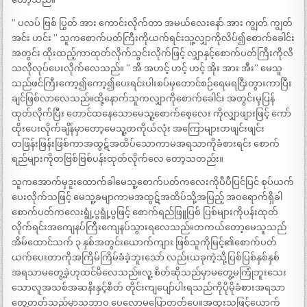
” ပလပ် ဗြစ် ပြွတ် အား ကောင်းလိုက်တာ အမယ်လေးနော် အား ကျွတ် ကျွတ်
အင်း ဟင်း ” သူကစောက်ပတ်ကြီးကိုယက်ရင်းသူ့လျှာကိုလိပ်၍စောက်ခေါင်း
အတွင်း ထိုးထည့်ကာထုတ်လိုက်သွင်းလိုက်ဖြင့် လျှာနှင့်စောက်ပတ်ကြီးကိုလိ
သလိုလုပ်ပေးလိုက်လေသည်။ ” အိ အဟင့် ဟင့် ဟင့် အိုး အား အီး” မေသူ
သည်ဖင်ကြီးကော့၍ကော့၍ပေးရင်းပါးစပ်မှတောင်စဉ်ရေမရငြီးတွားကာပြီး
ချင်ဖြစ်လာလေသည်။ထို့နောက်သူကလျှာကိုစောက်ခေါင်း အတွင်းမှပြန်
ထုတ်လိုက်ပြီး တောင်ထနေသောမေသူ့စောက်စေ့လေး ကိုလျှာဖျားဖြင့် ကော်
ထိုးပေးလိုက်ချိန်မှာတော့မေသူ့တကိုယ်လုံး အကြောများတဖျင်းဖျင်း
တဖြန်းဖြန်းဖြစ်ကာအထွဋ်အထိပ်သောကာမအရသာကိုခံစားရင်း စောက်
ရည်များကိုတဗြစ်ဗြစ်ပန်းထုတ်လိုက်လေ တော့သတည်း။
သူကအောက်မှဒူးထောက်ခါမေသူ့စောက်ပတ်ကလေးကိုပီပီပြင်ပြင် စုပ်ယက်
ပေးလိုက်သဖြင့် မေသူ့ခမျာကာမအထွဋ်အထိပ်သို့အပြည့် အဝရောက်ရှိခါ
စောက်ပတ်ကလေးရွုံ့ပွရွုံ့ပွဖြင့် စောက်ရည်ဖြူပြစ် ပြစ်များကိုပန်းထုတ်
လိုက်ရင်းအကျေနပ်ကြီးကျေနပ်သွားရလေသည်။တကယ်တော့မေသူသည်
အိမ်ထောင်သက် ၃ နှစ်အတွင်းယောက်ကျား ဖြစ်သူကိုမြင့်၏စောက်ပတ်
ယက်ပေးတာကိုအကြိမ်ကြိမ်ခံခဲ့ဘူးသော် လည်းယခုကဲ့သို့ပြစ်ပြစ်နှစ်နှစ်
အရသာမတွေ့ခဲ့ဟုထင်မိလေသည်။လူ့ စိတ်ဆိုသည်မှာမတွေ့မကြုံဘူးသေး
သောလူအသစ်အဆနိးနှင့်စိတ် တိုင်းကျပျော်ပါးရသည်ကိုပိုမိုခံစားအရသာ
တွေ့တတ်သည်မှာသဘာဝ ပေလောမပြောတတ်ပေ။အထူးသဖြင့်ယောက်