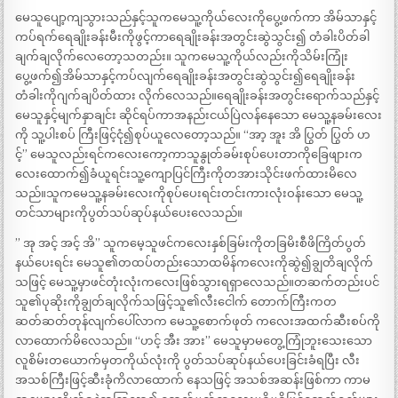
မေသူပျော့ကျသွားသည်နှင့်သူကမေသူ့ကိုယ်လေးကိုပွေ့ဖက်ကာ အိမ်သာနှင့်
ကပ်ရက်ရေချိုးခန်းမီးကိုဖွင့်ကာရေချိုးခန်းအတွင်းဆွဲသွင်း၍ တံခါးပိတ်ခါ
ချက်ချလိုက်လေတော့သတည်း။ သူကမေသူ့ကိုယ်လည်းကိုသိမ်းကြုံး
ပွေ့ဖက်၍အိမ်သာနှင့်ကပ်လျက်ရေချိုးခန်းအတွင်းဆွဲသွင်း၍ရေချိုးခန်း
တံခါးကိုဂျက်ချပိတ်ထား လိုက်လေသည်။ရေချိုးခန်းအတွင်းရောက်သည်နှင့်
မေသူနှင့်မျက်နှာချင်း ဆိုင်ရပ်ကာအနည်းငယ်ပြဲလန်နေသော မေသူ့နခမ်းလေး
ကို သူ့ပါးစပ် ကြီးဖြင့်ငုံ၍စုပ်ယူလေတော့သည်။ “အာ့ အူး အိ ပြွတ် ပြွတ် ဟ
င့်” မေသူလည်းရင်ကလေးကော့ကာသူနွုတ်ခမ်းစုပ်ပေးတာကိုခြေဖျားက
လေးထောက်၍ခံယူရင်းသူ့ကျောပြင်ကြီးကိုတအားသိုင်းဖက်ထားမိလေ
သည်။သူကမေသူ့နခမ်းလေးကိုစုပ်ပေးရင်းတင်းကားလုံးဝန်းသော မေသူ့
တင်သာများကိုပွတ်သပ်ဆုပ်နယ်ပေးလေသည်။
” အု အင့် အင့် အိ” သူကမေ့သူဖင်ကလေးနှစ်ခြမ်းကိုတခြမိးစီဖိကြိတ်ပွတ်
နယ်ပေးရင်း မေသူ၏တထပ်တည်းသောထမိန်ကလေးကိုဆွဲ၍ချွတိချလိုက်
သဖြင့် မေသူ့မှာဖင်တုံးလုံးကလေးဖြစ်သွားရရှာလေသည်။တဆက်တည်းပင်
သူ၏ပုဆိုးကိုချွတ်ချလိုက်သဖြင့်သူ၏လီးငေါက် တောက်ကြီးကတ
ဆတ်ဆတ်တုန်လျက်ပေါ်လာက မေသူ့စောက်ဖုတ် ကလေးအထက်ဆီးစပ်ကို
လာထောက်မိလေသည်။ “ဟင့် အီး အား” မေသူမှာမတွေ့ကြုံဘူးသေးသော
လူစိမ်းတယောက်မှတကိုယ်လုံးကို ပွတ်သပ်ဆုပ်နယ်ပေးခြင်းခံရပြီး လီး
အသစ်ကြီးဖြင့်ဆီးခုံကိလာထောက် နေသဖြင့် အသစ်အဆန်းဖြစ်ကာ ကာမ