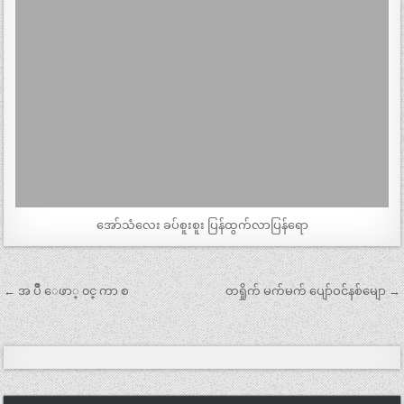
အော်သံလေး ခပ်စူးစူး ပြန်ထွက်လာပြန်ရော
Post
← အ ပ်ိဳ ေဖာ္ ၀င္ ကာ စ
တရှိုက် မက်မက် ပျော်ဝင်နစ်မျော →
navigation