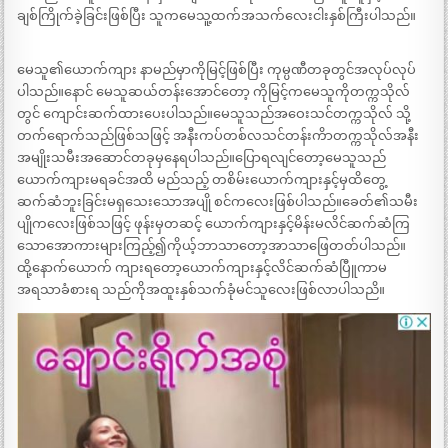
ချစ်ကြိုက်ခဲ့ခြင်းဖြစ်ပြီး သူကမေသူ့ထက်အသက်လေးငါးနှစ်ကြီးပါသည်။
မေသူ၏ယောက်ကျား နာမည်မှာကိုမြင့်ဖြစ်ပြီး ကုမ္ပဏီတခုတွင်အလုပ်လုပ်
ပါသည်။နောင် မေသူဆယ်တန်းအောင်တော့ ကိုမြင့်ကမေသူကိုတက္ကသိုလ်
တွင် ကျောင်းဆက်ထားပေးပါသည်။မေသူသည်အဝေးသင်တက္ကသိုလ် သို့
တက်ရောက်သည်ဖြစ်သဖြင့် အနီးကပ်တစ်လသင်တန်းကိာတက္ကသိုလ်အနီး
အမျိုးသမီးအဆောင်တခုမှနေရပါသည်။ပြောရလျင်တော့မေသူသည်
ယောက်ကျားမရခင်အထိ မည်သည့် တစိမ်းယောက်ကျားနှင့်မှထိတွေ့
ဆက်ဆံဘူးခြင်းမရှသေးသောအပျို စင်ကလေးဖြစ်ပါသည်။ခေတ်၏သမီး
ပျိုကလေးဖြစ်သဖြင့် ဖုန်းမှတဆင့် ယောက်ကျားနှင့်မိန်းမလိင်ဆက်ဆံကြ
သောအောကားများကြည့်၍ကိုယ့်ဘာသာတော့အာသာဖြေတတ်ပါသည်။
ထို့နောက်ယောက် ကျားရတော့ယောက်ကျားနှင့်လိင်ဆက်ဆံပြီူကာမ
အရသာခံစားရ သည်ကိုအထူးနှစ်သက်ခုံမင်သူလေးဖြစ်လာပါသညိ။