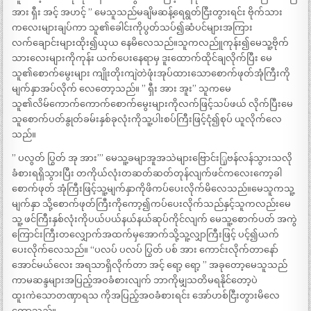
အား ရှီး အင့် အဟင့် ” မေသူသည်မချိမဆန့်ရေရွတ်ငြီးတွားရင်း ဗိုက်သား
ကလေးများချပ်ကာ သူ၏ခေါင်းကိုပွတ်သပ်၍ဆံပင်များအကြား
လက်ချောင်းများထိုး၍ယုယ နေမိလေသည်။သူကလည်ူကုန်း၍မေသူ့ဗိုက်
သားလေးများကိုကုန်း ယက်ပေးနေရာမှ ဒူးထောက်ထိုင်ချလိုက်ပြီး မေ
သူ၏စောက်မွေးများ ကျိုးတိုးကျဲတဲဖုံးအုပ်ထားသောစောက်ဖုတ်အုံကြီးကို
မျက်နှာအပ်လိုက် လေတော့သည်။ ” ရှီး အား အူး” သူကမေ
သူ၏လိမ်ကောက်ကောက်စောက်မွေးများကိုလက်ဖြင့်သပ်ဖယ် လိုက်ပြီးမေ
သူစောက်ပတ်နွုတ်ခမ်းနှစ်ခုလုံးကိုသူ့ပါးစပ်ကြီးဖြင့်ငုံ၍စုပ် ယူလိုက်လေ
သည်။
” ပလွတ် ပြွတ် အု အား’” မေသူ့ခမျာအူအသဲများဗြောင်းြှဗန်လန်သွားသလို
ခံစားရရှိသွားပြီး တကိုယ်လုံးတဆတ်ဆတ်တုန်လျက်ဖင်ကလေးကော့ခါ
စောက်ဖုတ် အုံကြီးဖြင့်သူ့မျက်နှာကိုဖိကပ်ပေးလိုက်မိလေသည်။မေသူကသူ့
မျက်နှာ သို့စောက်ဖုတ်ကြီးကိုကော့၍ကပ်ပေးလိုက်သည်နှင့်သူကလည်းမေ
သူ့ ဖင်ကြီးနှစ်လုံးကိုပယ်ပယ်နယ်နယ်ဆုပ်ကိုင်လျက် မေသူ့စောက်ပတ် အကွဲ
ကြောင်းကြီးတလျှောက်အထက်မှအောက်သို့သူ့လျှာကြီးဖြင့် ပင့်၍ယက်
ပေးလိုက်လေသည်။ “ပလပ် ပလပ် ပြွတ် ပစ် အား ကောင်းလိုက်တာနော်
အောင်မယ်လေး အရသာရှိလိုက်တာ အင့် ရော့ ရော့ ” အခုတော့မေသူသည်
ကာမဆန္ဒများအပြည့်အဝခံစားလျက် ဘာကိုမျှသတိမရနိုင်တော့ပဲ
ထူးကဲသောတဏှာရသ ကိုအပြည့်အဝခံစားရင်း အော်ဟစ်ငြီးတွားမိလေ
တော့သည်။