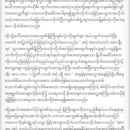
ဆန္ဒများလွိုက်ခနဲထကြွလာ၍ စောက်ပတ်ကလေးပွစိပွစိဖြင့်စောက်ရည်များ
ပေါင်တလျောက်ယိုစီး ထွက်လာလေတော့သည်။ထို့နောက်သူကနခမ်းခြင်းခွါ
ကာမေသူ့တီရှပ် ကလေးကိုခေါင်းပေါ်မှမ၍ချွတ်လိုက်သဖြင့်မေသူကအလိုက်
သင့်ကလေးလက်မြှောက်ပေးလိုက်ပြီးကျစ်လစ်ဖွံ့ထွားသောနို့နှစ်လုံးကိုကော့
ပေး လိုက်မိလေသည်။
ထိုသို့ပေါ်လာသောမေသူ၏နို့ကြီးနှစ်လုံးကိုမျက်နှာ အပ်လျက်တဖက်ပြီး
တဖက် တပြွတ်ပြွတ်ဖြင့်စုပ်ယူလိုက်လေသည်။ ” အင့် အဟင်းဟင်း အား ရှီး
အု” သူကမေသူ့၏နို့ကြီးတလုံးကိုပါးစပ်ဖြင့်အားရပါးရစုပ်ယူရင်း ကျန်နို့တ
ဘကိကိုလက်ဖြင့်ပွတ်သပ်ဆုပ်နယ်လျက်မာတော့နေသော နို့သီးခေါင်းလေး
ကိုလက်ညိုးဖြင့်လက်မညှပ်လျက်ညင်သာစွာပွတ်ချေ ပေးလိုက်သောကြောင့်
မေသူ့ခမျာ တွန့်တွန့်လူးလျက်အကျယ်ကြီး အော်ဟစ်ငြီးတွားမိလေသည်။ ”
အိုး အား ဟား း ပြွတိ ပလစ် အင့် အီူ အား ” အမှန်မှာမေသူအနေဖြင့်ရိုးအီနေ
သောမိမိဟောက်ကျားအစား တစိမ်းဖြစ်သောယောက်ကျားတစ်
ယောက်၏ကျွမ်းကျင်လိမ်မာသော ကာမနွိုးဆွမွုများကြောင့် ခါတိုင်းထက်တ
ဏှရမ္မက်ဇောများပိုမိုထကြွ လာရသလို ခိုးစားရသောအတွေ့အကြုံသစ်ကပိုမို
ချိုမြိန်သောအရသာ အသစ်ကိုခံစားရရှိစေလေသည်။
ထို့နောက်အဆောင်ပိုင်ရှင်၏တုသည် နို့ကြီးများကိုတလှည့်စီစုပ်ယက်နေရာမှ
ဖြေးဖြေးချင်းအောက်သို့ဆင်း လာကာ မေသူ၏ဆူဖြိုးစဝမ်းဗိုက်သားပြင်
ကလေးကိုနမ်းရွုံ့ရင်းလျှာ ဖြင့်အလျားလိုက်ယက်ပေးလိုက်လေသည်။” အား
အူး အင့် ဘယ်လိုလုပ်နေတာလဲကွယ် မမဖြင့်မနေနိုင်လောက်အောင်ဖြစ်လာပြီ