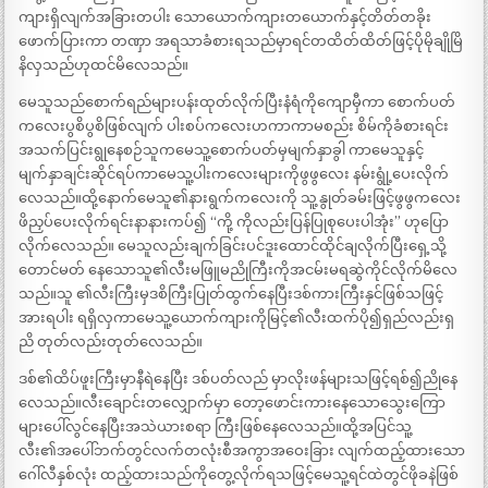
ကျားရှိလျက်အခြားတပါး သောယောက်ကျားတယောက်နှင့်တိတ်တခိုး
ဖောက်ပြားကာ တဏှာ အရသာခံစားရသည်မှာရင်တထိတ်ထိတ်ဖြင့်ပိုမိုချိုမြိ
နိလှသည်ဟုထင်မိလေသည်။
မေသူသည်စောက်ရည်များပန်းထုတ်လိုက်ပြီးနံရံကိုကျောမှီကာ စောက်ပတ်
ကလေးပွစိပွစိဖြစ်လျက် ပါးစပ်ကလေးဟကာကာမစည်း စိမ်ကိုခံစားရင်း
အသက်ပြင်းရွုနေစဉ်သူကမေသူ့စောက်ပတ်မှမျက်နှာခွါ ကာမေသူနှင့်
မျက်နှာချင်းဆိုင်ရပ်ကာမေသူ့ပါးကလေးများကိုဖွဖွလေး နမ်းရွုံ့ပေးလိုက်
လေသည်။ထို့နောက်မေသူ၏နားရွက်ကလေးကို သူ့နွုတ်ခမ်းဖြင့်ဖွဖွကလေး
ဖိညှပ်ပေးလိုက်ရင်းနာနားကပ်၍ “ကို့ ကိုလည်းပြန်ပြုစုပေးပါအုံး” ဟုပြော
လိုက်လေသည်။ မေသူလည်းချက်ခြင်းပင်ဒူးထောင်ထိုင်ချလိုက်ပြီးရှေ့သို့
တောင်မတ် နေသောသူ၏လီးမဖြူမညိုကြီးကိုအငမ်းမရဆွဲကိုင်လိုက်မိလေ
သည်။သူ ၏လီးကြီးမှဒစိကြီးပြုတ်ထွက်နေပြီးဒစ်ကားကြီးနှင်ဖြစ်သဖြင့်
အားရပါး ရရှိလှကာမေသူ့ယောက်ကျားကိုမြင့်၏လီးထက်ပို၍ရှည်လည်းရှ
ညိ တုတ်လည်းတုတ်လေသည်။
ဒစ်၏ထိပ်ဖူးကြီးမှာနီရဲနေပြီး ဒစ်ပတ်လည် မှာလိုးဖန်များသဖြင့်ရစ်၍ညိုနေ
လေသည်။လီးချောင်းတလျှောက်မှာ တော့ဖောင်းကားနေသောသွေးကြော
များပေါ်လွင်နေပြီးအသဲယားစရာ ကြီးဖြစ်နေလေသည်။ထို့အပြင်သူ့
လီး၏အပေါ်ဘက်တွင်လက်တလုံးစီအကွာအဝေးခြား လျက်ထည့်ထားသော
ဂေါ်လီနှစ်လုံး ထည့်ထားသည်ကိုတွေ့လိုက်ရသဖြင့်မေသူ့ရင်ထဲတွင်ဖိုခနဲဖြစ်