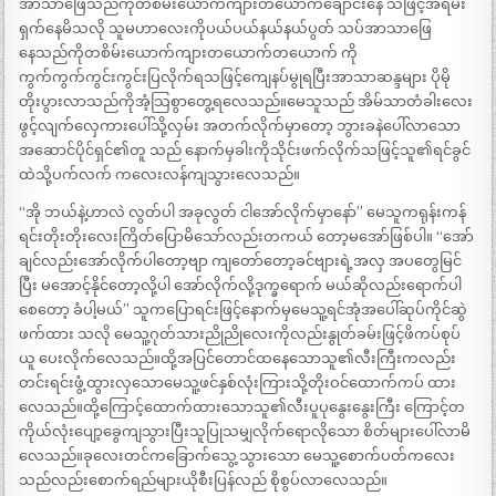
အာသာဖြေသည်ကိုတစိမ်းယောက်ကျားတယောက်ချောင်းနေ သဖြင့်အရမ်း
ရှက်နေမိသလို သူမဟာလေးကိုပယ်ပယ်နယ်နယ်ပွတ် သပ်အာသာဖြေ
နေသည်ကိုတစိမ်းယောက်ကျားတယောက်တယောက် ကို
ကွက်ကွက်ကွင်းကွင်းပြလိုက်ရသဖြင့်ကျေနပ်မွုရပြီးအာသာဆန္ဒများ ပိုမို
တိုးပွားလာသည်ကိုအံ့သြစွာတွေ့ရလေသည်။မေသူသည် အိမ်သာတံခါးလေး
ဖွင့်လျက်လှေကားပေါ်သို့လှမ်း အတက်လိုက်မှာတော့ ဘွားခနဲပေါ်လာသော
အဆောင်ပိုင်ရှင်၏တူ သည် နောက်မှခါးကိုသိုင်းဖက်လိုက်သဖြင့်သူ၏ရင်ခွင်
ထဲသို့ပက်လက် ကလေးလန်ကျသွားလေသည်။
“အို ဘယ်နဲ့ဟာလဲ လွတ်ပါ အခုလွတ် ငါအော်လိုက်မှာနော်” မေသူကရုန်းကန်
ရင်းတိုးတိုးလေးကြိတ်ပြောမိသော်လည်းတကယ် တော့မအော်ဖြစ်ပါ။ “အော်
ချင်လည်းအော်လိုက်ပါတော့ဗျာ ကျတော်တော့ခင်ဗျားရဲ့အလှ အပတွေမြင်
ပြီး မအောင့်နိုင်တော့လို့ပါ အော်လိုက်လို့ဒုက္ခရောက် မယ်ဆိုလည်းရောက်ပါ
စေတော့ ခံပါ့မယ်” သူကပြောရင်းဖြင့်နောက်မှမေသူ့ရင်အုံအပေါ်ဆုပ်ကိုင်ဆွဲ
ဖက်ထား သလို မေသူ့ဂုတ်သားညိုညိုလေးကိုလည်းနွုတ်ခမ်းဖြင့်ဖိကပ်စုပ်
ယူ ပေးလိုက်လေသည်။ထို့အပြင်တောင်ထနေသောသူ၏လီးကြီးကလည်း
တင်းရင်းဖွံ့ထွားလှသောမေသူ့ဖင်နှစ်လုံးကြားသို့တိုးဝင်ထောက်ကပ် ထား
လေသည်။ထို့ကြောင့်ထောက်ထားသောသူ၏လီးပူပုနွေးနွေးကြီး ကြောင့်တ
ကိုယ်လုံးပျော့ခွေကျသွားပြီးသူပြုသမျှလိုက်ရောလိုသော စိတ်များပေါ်လာမိ
လေသည်။ခုလေးတင်ကခြောက်သွေ့သွားသော မေသူ့စောက်ပတ်ကလေး
သည်လည်းစောက်ရည်များယိုစီးပြန်လည် စိုစွပ်လာလေသည်။