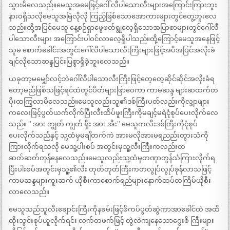
သွားမိလေသည်။မေသူအမေဖြင့်ဂေါ် လီပါသောလီးများအကြောင်းကြားဘူး
နားဝရှိသလိုမေသူအမြဲလိုလို ကြည့်ဖြစ်သောအောကားများတွင်တွေ့ဘူးလေ
သည်။ထို့အပြင်မေသူ နေ့စဉ်ရှာဖွေဖတ်ရွုလေ့ရှိသောအပြာစာများတွင်ဂေါ်လီ
ပါသောလီးများ အကြောင်းပါဝင်လာလေ့ရှိပါသည်။ထို့ကြောင့်မေသူအနေဖြင့်
သူမ စောက်ခေါင်းအတွင်းဂေါ်လီပါသောလီးကြီးများဖြင့်အပီအပြင်အလိုးခံ
ချင်လိုသောဆန္ဒပြင်းပြစွာရှိခဲ့ဘူးလေသည်။
ယခုတာ့မမျှော်လင့်ဘဲဂေါ်လီပါသောလီးကြီးဖြင့်တေ့တေ့ဆိုင်ဆိုင်အလိုးခံရ
တော့မည်ဖြစ်သဖြင့်ရင်ထဲတွင်ပီတ်များဖြာဝေကာ ကာမဆန္ဒ များဆထက်တ
ပိုးထကြွလာမိလေသည်။မေသူလည်းသူ၏ဒစ်ကြီးပတ်လည်းကိုလျှာဖျား
ကလေးဖြင့်ပွတ်ယက်လိုက်ပြီးလီးထိပ်ဖူးကြီးကိုမချင့်မရဲငုံစုပ်ပေးလိုက်လေ
သည်။ ” အား ကျွတ် ကျွတ် ရှီး အား အီး” မေသူကလီးဒစ်ကြီးကိုငုံစုပ်
ပေးလိုက်သည်နှင့် သူ့ထံမှမချိတက်ကဲ အားမလိုအားမရညည်းတွားသံကို
ကြားလိုက်ရသလို မေသူ့ပါးစပ် အတွင်းမှသူ့လီးကြီးကလည်းတ
ဆတ်ဆတ်တုန်နေလေသည်။မေသူလည်းသူ့ထံမှတဏှာတွန်သံကြားလိုက်ရ
ပြီးပါးစပ်အတွင်းမှသူ့၏လီး တုတ်တုတ်ကြီးကတလွုပ်လွုပ်ခုန်လာသဖြင့်
ကာမဆန္ဒများကူးဆက် ယိုစီးကာစောက်ရည်များနောက်ထပ်တကြိမ်ယိုစီး
လာလေသည်။
မေသူသည်သူလီးချောင်းကြီးကိုနခမ်းဖြင့်ဖိကပ်ပွတ်ဆွဲကာအာခေါင်ထဲ အထိ
ထိုးသွင်းစုပ်ယူလိုက်ရင်း လက်တဖက်ဖြင့် တွဲလဲကျနေသောဂွေးစိ ကြီးများ