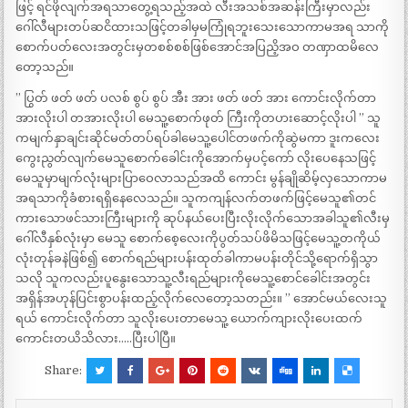
ဖြင့် ရင်ဖိုလျက်အရသာတွေ့ရသည့်အထဲ လီးအသစ်အဆန်းကြီးမှာလည်း
ဂေါ်လီများတပ်ဆငိထားသဖြင့်တခါမှမကြုံရဘူးသေးသောကာမအရ သာကို
စောက်ပတ်လေးအတွင်းမှတစစ်စစ်ဖြစ်အောင်အပြညိ့အဝ တဏှာထမိလေ
တော့သည်။
” ပြွတ် ဖတ် ဖတ် ပလစ် စွပ် စွပ် အီး အား ဖတ် ဖတ် အား ကောင်းလိုက်တာ
အားလိုးပါ တအားလိုးပါ မေသူ့စောက်ဖုတ် ကြီးကိုတပားဆောင့်လိုးပါ ” သူ
ကမျက်နှာချင်းဆိုင်မတ်တပ်ရပ်ခါမေသူ့ပေါင်တဖက်ကိုဆွဲမကာ ဒူးကလေး
ကွေးညွတ်လျက်မေသူစောက်ခေါင်းကိုအောက်မှပင့်ကော် လိုးပေနေသဖြင့်
မေသူမှာမျက်လုံးများပြာဝေလာသည်အထိ ကောင်း မွန်ချိုဆိမ့်လှသောကာမ
အရသာကိုခံစားရရှိနေလေသည်။ သူကကျန်လက်တဖက်ဖြင့်မေသူ၏တင်
ကားသောဖင်သားကြီးများကို ဆုပ်နယ်ပေးပြီးလိုးလိုက်သောအခါသူ၏လီးမှ
ဂေါ်လီနှစ်လုံးမှာ မေသူ စောက်စေ့လေးကိုပွတ်သပ်ဖိမိသဖြင့်မေသူ့တကိုယ်
လုံးတုန်ခနဲဖြစ်၍ စောက်ရည်များပန်းထုတ်ခါကာမပန်းတိုင်သို့ရောက်ရှိသွာ
သလို သူကလည်းပူနွေးသောသူ့လီးရည်များကိုမေသူ့စောင်ခေါင်းအတွင်း
အရှိန်အဟုန်ပြင်းစွာပန်းထည့်လိုက်လေတော့သတည်း။ ” အောင်မယ်လေးသူ
ရယ် ကောင်းလိုက်တာ သူလိုးပေးတာမေသူ့ ယောက်ကျားလိုးပေးထက်
ကောင်းတယိသိလား…..ပြီးပါပြီ။
Share: