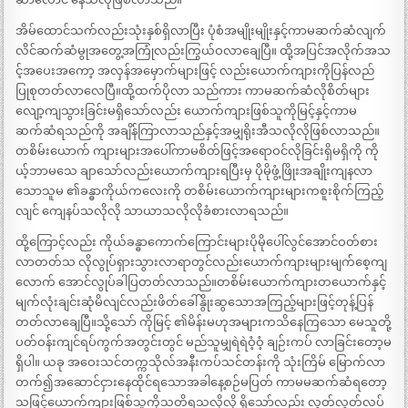
အိမ်ထောင်သက်လည်းသုံးနှစ်ရှိလာပြီး ပုံစံအမျိုးမျိုးနှင့်ကာမဆက်ဆံလျက်
လိင်ဆက်ဆံမွုအတွေ့အကြုံလည်းကြွယ်ဝလာချေပြီ။ ထို့အပြင်အလိုက်အသ
င့်အပေးအကော့ အလှန်အမှောက်များဖြင့် လည်းယောက်ကျားကိုပြန်လည်
ပြုစုတတ်လာလေပြီ။ထို့ထက်ပိုလာ သည်ကား ကာမဆက်ဆံလိုစိတ်များ
လျော့ကျသွားခြင်းမရှိသော်လည်း ယောက်ကျားဖြစ်သူကိုမြင့်နှင့်ကာမ
ဆက်ဆံရသည်ကို အချိန်ကြာလာသည်နှင့်အမျှရိုးအီသလိုလိုဖြစ်လာသည်။
တစိမ်းယောက် ကျားများအပေါ်ကာမစိတ်ဖြင့်အရောဝင်လိုခြင်းရှိမရှိကို ကို
ယ့်ဘာမသေ ချာသော်လည်းယောက်ကျားရပြီးမှ ပိုမိုဖွံ့ဖြိုးအချိုးကျနလာ
သောသူမ ၏ခန္ဓာကိုယ်ကလေးကို တစိမ်းယောက်ကျားများကစူးစိုက်ကြည့်
လျင် ကျေနပ်သလိုလို သာယာသလိုလိုခံစားလာရသည်။
ထို့ကြောင့်လည်း ကိုယ်ခန္ဓာကောက်ကြောင်းများပိုမိုပေါ်လွင်အောင်ဝတ်စား
လာတတ်သ လိုလွုပ်ရှားသွားလာရာတွင်လည်းယောက်ကျားများမျက်စေ့ကျ
လောက် အောင်လွုပ်ခါပြတတ်လာသည်။တစိမ်းယောက်ကျားတယောက်နှင့်
မျက်လုံးချင်းဆုံမိလျင်လည်းဖိတ်ခေါ်နွိုးဆွသောအကြည့်များဖြင့်တုန့်ပြန်
တတ်လာချေပြီ။သို့သော် ကိုမြင့် ၏မိန်းမဟုအများကသိနေကြသော မေသူတို့
ပတ်ဝန်းကျင်ရပ်ကွက်အတွင်းတွင် မည်သူမျှရဲရဲဝံ့ဝံ့ ချဉ်းကပ် လာခြင်းတော့မ
ရှိပါ။ ယခု အဝေးသင်တက္ကသိုလ်အနီးကပ်သင်တန်းကို သုံးကြိမ် မြောက်လာ
တက်၍အဆောင်ငှားနေထိုင်ရသောအခါနေ့စဉ်မပြတ် ကာမမဆက်ဆံရတော့
သဖြင့်ယောက်ကျားဖြစ်သူကိုသတိရသလိုလို ရှိသော်လည်း လွတ်လွတ်လပ်