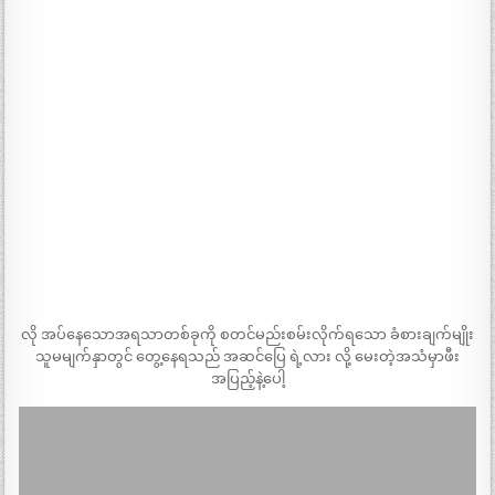
လို အပ်နေသောအရသာတစ်ခုကို စတင်မည်းစမ်းလိုက်ရသော ခံစားချက်မျိုး
သူမမျက်နှာတွင် တွေ့နေရသည် အဆင်ပြေ ရဲ့လား လို့ မေးတဲ့အသံမှာဖီး
အပြည့်နဲ့ပေါ့