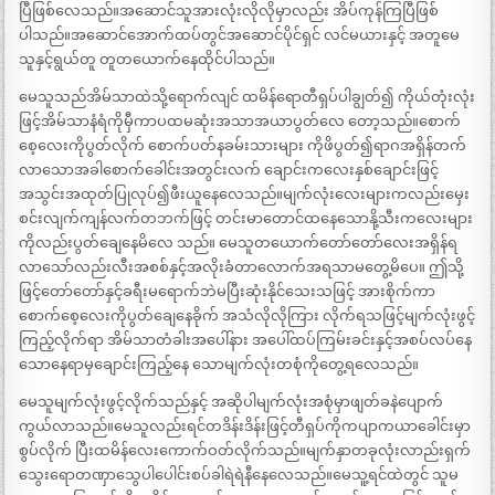
ပြီဖြစ်လေသည်။အဆောင်သူအားလုံးလိုလိုမှာလည်း အိပ်ကုန်ကြပြီဖြစ်
ပါသည်။အဆောင်အောက်ထပ်တွင်အဆောင်ပိုင်ရှင် လင်မယားနှင့် အတူမေ
သူနှင့်ရွယ်တူ တူတယောက်နေထိုင်ပါသည်။
မေသူသည်အိမ်သာထဲသို့ရောက်လျင် ထမိန်ရောတီရှပ်ပါချွတ်၍ ကိုယ်တုံးလုံး
ဖြင့်အိမ်သာနံရံကိုမှီကာပထမဆုံးအသာအယာပွတ်လေ တော့သည်။စောက်
စေ့လေးကိုပွတ်လိုက် စောက်ပတ်နခမ်းသားများ ကိုဖိပွတ်၍ရာဂအရှိန်တက်
လာသောအခါစောက်ခေါင်းအတွင်းလက် ချောင်းကလေးနှစ်ချောင်းဖြင့်
အသွင်းအထုတ်ပြုလုပ်၍ဖီးယူနေလေသည်။မျက်လုံးလေးများကလည်းမှေး
စင်းလျက်ကျန်လက်တဘက်ဖြင့် တင်းမာတောင်ထနေသောနို့သီးကလေးများ
ကိုလည်းပွတ်ချေနေမိလေ သည်။ မေသူတယောက်တော်တော်လေးအရှိန်ရ
လာသော်လည်းလီးအစစ်နှင့်အလိုးခံတာလောက်အရသာမတွေ့မိပေ။ ဤသို့
ဖြင့်တော်တော်နှင့်ခရီးမရောက်ဘဲမပြီးဆုံးနိုင်သေးသဖြင့် အားစိုက်ကာ
စောက်စေ့လေးကိုပွတ်ချေနေခိုက် အသံလိုလိုကြား လိုက်ရသဖြင့်မျက်လုံးဖွင့်
ကြည့်လိုက်ရာ အိမ်သာတံခါးအပေါ်နား အပေါ်ထပ်ကြမ်းခင်းနှင့်အစပ်လပ်နေ
သောနေရာမှချောင်းကြည့်နေ သောမျက်လုံးတစုံကိုတွေ့ရလေသည်။
မေသူမျက်လုံးဖွင့်လိုက်သည်နှင့် အဆိုပါမျက်လုံးအစုံမှာဖျတ်ခနဲပျောက်
ကွယ်လာသည်။မေသူလည်းရင်တဒိန်းဒိန်းဖြင့်တီရှပ်ကိုကပျာကယာခေါင်းမှာ
စွပ်လိုက် ပြီးထမိန်လေးကောက်ဝတ်လိုက်သည်။မျက်နှာတခုလုံးလာည်းရှက်
သွေးရောတဏှာသွေပါပေါင်းစပ်ခါရဲရဲနီနေလေသည်။မေသူ့ရင်ထဲတွင် သူမ