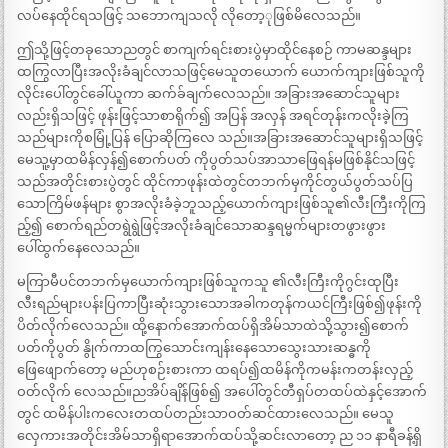
လပ်နေထိုင်ရသဖြင့် သဘောကျသလို လိုတော့ုဖြစ်မိလေသည်။
ဤသို့ဖြင့်တခုသောညတွင် စာကျက်ရင်းစားပွဲမှာထိုင်နေစဉ် ကာမဆန္ဒများ
ထကြွလာပြီးအလိုးခံချင်လာသဖြင့်မေသူတယောက် ယောက်ကျားဖြစ်သူကို
လိုင်းပေါ်တွင်ခေါ်ယူကာ ဆက်ခ်ချက်လေသည်။ အခြားအဆောင်သူများ
လည်းရှိသဖြင့် ဖုန်းဖြင့်သာစာရိုက်၍ အပြန် အလှန် အရင်တုန်းကလိုးခဲ့ကြ
သည်များကိုစမြုံ့ပြန် ပြောဆိုကြလေ သည်။အခြားအဆောင်သူများရှိသဖြင့်
မေသူ့မှာထမိန်လှန်၍စောက်ပတ် ကိုပွတ်သပ်အာသာဖြေရန်မဖြစ်နိုင်သဖြင့်
သည်အတိုင်းစားပွဲတွင် ထိုင်ကာဖုန်းထဲတွင်တဘက်မှကိုင်တွယ်ပွတ်သပ်ပြ
သောကြိမ်ဖန်များ စွာအလိုးခံခဲ့ဘူသည့်ယောက်ကျားဖြစ်သူ၏လီးကြီးကိုကြ
ည့်၍ စောက်ရည်တရွဲရွဲဖြင့်အလိုးခံချင်သောဆန္ဒရမ္မက်များတဖွားဖွား
ပေါ်ထွက်နေလေသည်။
မကြာမီပင်တဘက်မှယောက်ကျားဖြစ်သူကသူ ၏လီးကြီးကိုဂွင်းထုပြီး
လီးရည်များပန်းပြကာပြီးဆုံးသွားသောအခါကတုန်ကယင်ကြီးဖြစ်၍ဖုန်းကို
ပိတ်လိုက်လေသည်။ ထို့နောက်အောက်ထပ်ရှိအိမ်သာထဲသို့သွား၍စောက်
ပတ်ကိုပွတ် နွိုက်ကာထကြွသောင်းကျန်းနေသောသွေးသားဆန္ဓကို
ဖြေဖျောက်တော့ မည်ဟုစဉ်းစားကာ ထရပ်၍ထမိန်ကိုကမန်းကတန်းလှည့်
ဝတ်လိုက် လေသည်။ညအိပ်ချိန်ဖြစ်၍ အပေါ်တွင်တီရှပ်တထပ်ထဲနှင့်အောက်
တွင် ထမိန်ပါးကလေးတထပ်တည်းသာဝတ်ဆင်ထားလေသည်။ မေသူ
လှေကားအတိုင်းအိမ်သာရှိရာအောက်ထပ်သို့ဆင်းလာတော့ ည ၁၁ နာရီခန့်ရှိ