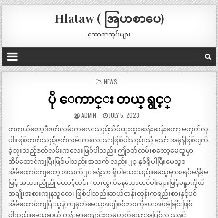
Hlataw ( အြပာစာပေ)
အောစာအုပ်များ
POSTED
NEWS
IN
ပို ေကာင္း တယ္ ရွင့္
ADMIN
JULY 5, 2023
တကယ်တော့ဒီဇတ်လမ်းကလေးသည်သိပ်ထူးထူးဆန်းဆန်းတော့ မဟုတ်လှ
ပါ။ဖြစ်တတ်သည့်ဇတ်လမ်းကလေးသာဖြစ်ပါသည်။သို့ သော် အမှန်ဖြစ်ပျက်
ခဲ့ဘူးသည့်ဇတ်လမ်းကလေးဖြစ်ပါသည်။ ဤဇတ်လမ်းစတော့မေသူမှာ
အိမ်ထောင်ကျပြီးဖြစ်ပါသည်။အသက် လည်း ၂၃ နှစ်ရှိပါပြီ။မေသူစ
အိမ်ထောင်ကျတော့ အသက်၂၀ ခန့်သာ ရှိပါသေးသည်။မေသူမှာအရပ်မနိမ့်မ
မြင့် အသားညိုညို တောင့်တင်း ကားထွက်နေသောတင်ပါးများဖြင့်ခန္ဓာကိုယ်
အချိုးအစားကျနသူလေး ဖြစ်ပါသည်။ဆယ်တန်းတုန်းကရည်းစားနှင့်ပင်
အိမ်ထောင်ကျပြီးသူနဲ့ ကျမှဘဲမေသူ့အပျိုစင်ဘဝကိုပေးအပ်ခဲ့ခြင်းဖြစ်
ပါသည်။မေသူဆယ် တန်းမှာကျောင်းကမဟုတ်သောအပြင်လူ သူနှင့်