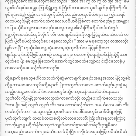
ကိုဖြစ်ညှစ်ကစားပေးလိုက်လေသည်။ ” အား အီး ကျွတ် ကျွတ် အူး အင့်” မေ
သူ၏လီးစုပ်ပေးမွုကြောင့်ရွုံ့တွအံကြိတ်ထားသောသူ၏မျက်နှာကြီးကိုလီး
စုပ်ရင်းမော့ကြည့်ကာ မေသူကိုယ်တိုင်လည်းတဏှာစိတ်များ ထကြွကာရင်
တလှပ်လှပ်ဖြင့် စောက်ပတ်ကလေးဟစိဟစိဖြစ်ကာ စောက်ရည်များအမျုား
အပြားယိုစီးကျလာလေသည်။မေသူကသူ၏လီးကြီးကိုပါးစပ်ထဲတွင်
ရှေ့တိုးနောက်ငင်လုပ်လိုက် လီး တချောင်းလုံးကိုလျှာဖြင့်ပွတ်ယက်လက် တ
ပြွတ်ပြွတိစုပ်လိုက်လုပ်ပေး နေလေသည်။ ” အား မ မရတော့ဘူး တအားလိုး
ချင်လာပြီ” ဟုဆိုခါမေသူ့ပခုံးလေးမှဆွဲထူလိုက်သဖြင့်နှစ်ဦးသာ
မျက်နှာချင်းဆိုင်ဖြစ်သွားစဉ် မေသူကျောကလေးကိုရေချိုးခန်းနံရံသို့မှီထား
လိုက်စေပြီး မေသူ့ခြေထောက်အောက်တွင်အဝတ်လျှော်လျင်ထိုင်သောခုံပု
ကလေးကိုခုပေးလိုက်လေသည်။
ထို့နောက်မှမေသူပေါင်တဘက်ကိုဆွဲမကာမျက်နှာချင်းအနေအထားဖြင့်သူ့ခါး
ကိုခွထားစေလေသည်။ထို့နောက် ပြဲအာထွက်လာသော စောက်ရည်များရွဲနေ
သည့်မေသူ့စောက်ခေါင်းလေးအတွင်းသို့ကော့လန် ထောင်မတ်နေသော
သူ၏လီးကြီးဖြင့်ဒူးကလေးညွတ်ကာကော်လိုး ထည့်ပေးလိုက်လေသည်။
“အား ရှီး အင့် ကျွတ် ကျွတ် အီး အား ကောင်းလိုက်တာ အမယ်လေး နော် လိုး
တတ်လိုက်တာ” မေသူလည်းသူမ၏စောက်ခေါင်းအတွင်းဂေါ်လီများဖြင့်
ပွတ်တိုက်လျက် တထစ်တထစ်တိုးဝင်လာသောလီးကြီး၏အရသာကြောင့်
ဘာကိုမျှဂရု မစိုက်နိုင်တော့ဘဲကျယ်လောင်စွာအော်ဟစ်ညီးညူမိလေ
တော့သည်။ယောက်ကျားမသိအောင် ခိုးပြီးအလိုးခံနေရသဖြင့်တခိတ်ထိတ်