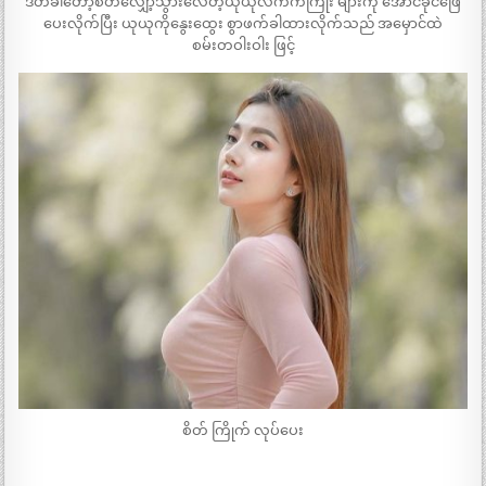
ဒီတခါတော့စိတ်လျှော့သွားလေတဲ့ယုယုလက်ကကြိုး များကို အောင်ခိုင်ဖြေ
ပေးလိုက်ပြီး ယုယုကိုနွေးထွေး စွာဖက်ခါထားလိုက်သည် အမှောင်ထဲ
စမ်းတဝါးဝါး ဖြင့်
စိတ် ကြိုက် လုပ်ပေး