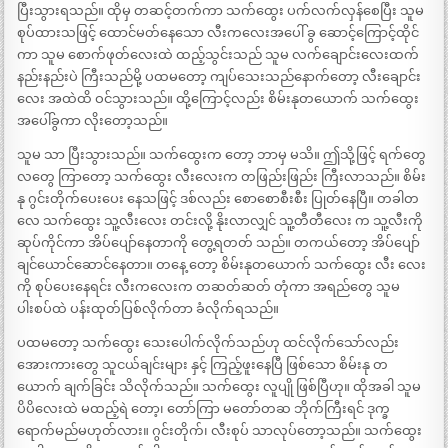
ပြီးသွားရသည်။ ထိုမှ တဆင့်တက်ကာ သက်ထွေး ပက်လက်လှန်စေပြီး သူမ
စုပ်ထားသဖြင့် ထောင်မတ်နေသော လီးကလေးအပေါ် ခွ ဆောင့်ကြောင့်ထိုင်
ကာ သူမ စောက်ဖုတ်လေးထဲ ထည့်သွင်းသည် သူမ လက်ချောင်းလေးထက်
နည်းနည်းပဲ ကြီးသည်မို့ ပထမတော့ ကျပ်သေးသည်နောက်တော့ လီးချောင်း
လေး အထဲထိ ဝင်သွားသည်။ ထို့ကြောင့်လည်း စိမ်းနုတယောက် သက်ထွေး
အပေါ်ခွကာ လိုးတော့သည်။
သူမ သာ ပြီးသွားသည်။ သက်ထွေးက တော့ ဘာမှ မသိ။ ဤသို့ဖြင့် ရက်တွေ
လတွေ ကြာတော့ သက်ထွေး လီးလေးက တဖြည်းဖြည်း ကြီးလာသည်။ စိမ်း
နု ဂွင်းတိုက်ပေးပေး နေသဖြင့် ဒစ်လည်း စောစောစီးစီး ပြုတ်နေပြီ။ တခါတ
လေ သက်ထွေး သူ့လီးလေး တင်းလို့ နိုးလာလျှင် သူ့တီတီလေး က သူ့လီးကို
ဆုပ်ကိုင်ကာ အိပ်ပျော်နေတာကို တွေ့ရတတ် သည်။ တကယ်တော့ အိပ်ပျော်
ချင်ယောင်ဆောင်နေတာ။ တနေ့ တော့ စိမ်းနုတယောက် သက်ထွေး လီး လေး
ကို စုပ်ပေးနေရင်း လီးကလေးက တဆတ်ဆတ် တုံကာ အရည်တွေ သူမ
ပါးစပ်ထဲ ပန်းထုတ်ပြစ်လိုက်တာ ခံလိုက်ရသည်။
ပထမတော့ သက်ထွေး သေးပေါက်လိုက်သည်ဟု ထင်လိုက်သော်လည်း
အေားကားတွေ သူငယ်ချင်းများ နှင့် ကြည့်ဖူးနေပြီ ဖြစ်သော စိမ်းနု တ
ယောက် ချက်ခြင်း သိလိုက်သည်။ သက်ထွေး လူပျို ဖြစ်ပြီဟု။ ထိုအခါ သူမ
ပိပိလေးထဲ မထည့်ရဲ တော့၊ တော်ကြာ မတော်တဆ ဘိုက်ကြီးရင် ဒုက္ခ
ရောက်မည်မဟုတ်လား။ ဂွင်းတိုက်၊ လီးစုပ် သာလုပ်တော့သည်။ သက်ထွေး