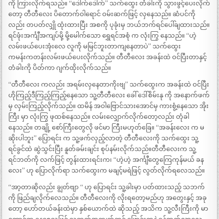
ကို ကြားလိုက်ရသည်။ “ဒေါက်ဒေါက်” သက်ထွေး တံခါးကို သွားဖွင့်ပေးလိုက်
တော့ တီတီလေး ပိတောက်ဝါရောင် ဝမ်းဆက်ဖြင့် လှနေသည်။ ဆံပင်ကို
လည်း တပတ်လျှို ထုံးထားပြီး အစကို ပုခုံးမှ ဘယ်ဘက်ရင်ပေါ်ချထားသည်။
ရင်ဖုံးအင်္ကျီအကျပ်မို့ မို့မေါက်သော ရွှေရင်အစုံ က လုံးကြွ နေသည်။ “ဟဲ့
လမ်းဖယ်ပေးအုံးလေ လူကို မမြင်ဘူးတာကျနေတာပဲ” သက်ထွေး
ကမန်းကတန်းလမ်းဖယ်ပေးလိုက်သည်။ တီတီလေး အခန်းထဲ ဝင်ပြီးတာနှင့်
တံခါးကို ပိတ်ကာ ဂျက်ထိုးလိုက်သည်။
“တီတီလေး ကလည်း အရမ်းလှနေတာကိုးဗျ” သက်ထွေးက အခန်းထဲ ဝင်ပြီး
ဟိုကြည့်ဒီကြည့်ကြည့်နေသော သူ့တီတီလေး ခေါ် ဒေါ်စိမ်းနု ကို အနောက်ဖက်
မှ လှမ်းကြည့်လိုက်သည်။ ထမိန် အဝါဗြောင်သားအောင်မှ ကားစွံ့နေသော အိုး
ကြီး မှာ လုံးကြွ ဖုထစ်နေသည်။ လမ်းလျှောက်လိုက်တော့လည်း တုံခါ
နေသည်။ တချို့ စော်ကြီးတွေလို ဖင်မာ ကြီးမဟုတ်ခြေ။ “အခန်းလေး က မ
ဆိုးပါဘူး” ပြောရင်း က သူ့ဖက်လှည့်လာတဲ့ တီတီလေးကို သက်ထွေး သူ့
ရင်ခွင်ထဲ ဆွဲသွင်းပြီး နူတ်ခမ်းချင်း စုပ်နမ်းလိုက်သည်။တီတီလေးက သူ့
ရင်ဘတ်ကို လက်ဖြင့် တွန်းထားရင်းက၊ “ဟဲ့ဟဲ့ အင်္ကျီတွေကြေကုန်မယ် ခန
လေး” ဟု ပြောလိုက်ရာ သက်ထွေးက မချင့်မရဲဖြင့် လွတ်လိုက်ရလေသည်။
“အာ့တာဆိုလည်း ချွတ်ဗျာ “ ဟု ပြောရင်း သူ့ခါးမှာ ပတ်ထားသည့် သဘက်
ကို ဖြည်ချလိုက်လေသည်။ တီတီလေးကို လိုးရတော့မည်ဟု အတွေးနှင့် အခု
တော့ ဟော်တယ်ခန်းထဲမှာ နှစ်ယောက်ထဲ ဆိုသည့် အသိက သူ့လီးကြီးကို မာ