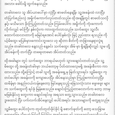
အလား ဖေါင်းမို့ ထွက်နေသည်။
တခါတလေ သူ အိပ်ယာပေါ် မှာ လှဲပြီး စာဖတ်နေချိန်၊ သူ့အခန်းထဲ လာပြီး
တံပြက်စည်းလှဲ အမှိုက်ကောက်လုပ်တတ်သည်။ ထိုအချိန်တွင် စာဖတ်သလို
နှင့်၊ မသိမသာ ခိုးကြည့်တတ်သည်။ ကြမ်းပေါ်က အမှိုက်ကို ကုံးကောက်
လိုက်လျှင် ဖင်ကြီး နှစ်လုံးက ကားထွက်လာသည်။ သက်ထွေး သူ့လီး
ထောက်ထလာတာကို မမြင်ရအောင် ပေါင်နှစ်လုံး ဖြင့် ညှပ်ထား ရသည်။ ကို
ယ့်မိထွေး မပြစ်မှားကောင်းဘူးလေ ဟု ဆိုတာ စိတ်ကို တခြားနေရာလွဲရ
သည်။ တခါတလေ နေ့လည် နေ့ခင်း သက်ထွေး အိမ် မှာ ရှိချိန်ဆိုလျှင် သူမ တို့
အိပ်ခန်းကို တက်ပြီး တရေးတမော အိပ်တတ်သည်။
ထိုအခါများ တွင် သက်ထွေး ဘာရယ်မဟုတ် သွားချောင်းတတ်သည်။ သူ့
မိထွေး တို့ အခန်းတံခါးမှာ ဘယ်တော့မှ ပိတ်ထားလေ့မရှိ အခန်းစီးကာ ကာ
ထားသည်။ ထို့ကြောင့် တခါ သူတို့ အခန်းရှေ့မှ ဖြတ်သွားရင်း သူ့မိထွေး ကု
တင်ပေါ်မှာ အခန်းဝကို ကျောပေးပြီး အိပ်နေသည်မှာ ကြည့်ကောင်းလှပြီး
ထမိန်မှာ အနည်းငယ်လန်နေတော့ မြင်နေရသည့် ခြေသလုံးသား ဖွေးဖွေး များ
က သက်ထွေးကို ရင်ခုံ မြန်စေသည်။ ချောင်းကြည့်တာလောက်က တော့ ဘာမှ
မဖြစ်နိုင်ဟု တွေးကာ ချောင်းရင်းမှ အရသာ တွေ့သွားသည်။ တခါတလေ
ဒူးထောင် ပြီး ပက်လက်အိပ်နေလျှင် ပေါင်အရင်း အသားများကို တွေ့ရသည်။
သူ့မိထွေး ပေါင်လုံးက တုတ်တုတ်ခိုင်ခိုင် မို့ စောက်ဖုတ်ကို တော့ သေခြာမ
တွေ့ရခြေ။ သို့ပေမဲ့ မြင်လို မြင်ငြား အခွင့်ရတာ နှင့် သွားချောင်းလေ့ရှိသည်။