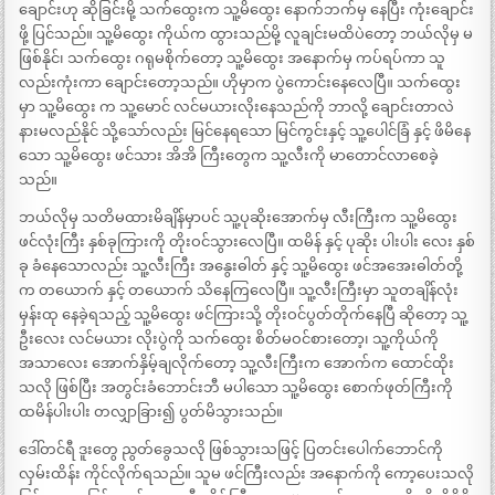
ချောင်းဟု ဆိုခြင်းမို့ သက်ထွေးက သူ့မိထွေး နောက်ဘက်မှ နေပြီး ကုံးချောင်း
ဖို့ ပြင်သည်။ သူ့မိထွေး ကိုယ်က ထွားသည်မို့ လူချင်းမထိပဲတော့ ဘယ်လိုမှ မ
ဖြစ်နိုင်၊ သက်ထွေး ဂရုမစိုက်တော့ သူ့မိထွေး အနောက်မှ ကပ်ရပ်ကာ သူ
လည်းကုံးကာ ချောင်းတော့သည်။ ဟိုမှာက ပွဲကောင်းနေလေပြီ။ သက်ထွေး
မှာ သူ့မိထွေး က သူ့မောင် လင်မယားလိုးနေသည်ကို ဘာလို့ ချောင်းတာလဲ
နားမလည်နိုင် သို့သော်လည်း မြင်နေရသော မြင်ကွင်းနှင့် သူ့ပေါင်ခြံ နှင့် ဖိမိနေ
သော သူ့မိထွေး ဖင်သား အိအိ ကြီးတွေက သူ့လီးကို မာတောင်လာစေခဲ့
သည်။
ဘယ်လိုမှ သတိမထားမိချိန်မှာပင် သူ့ပုဆိုးအောက်မှ လီးကြီးက သူ့မိထွေး
ဖင်လုံးကြီး နှစ်ခုကြားကို တိုးဝင်သွားလေပြီ။ ထမိန် နှင့် ပုဆိုး ပါးပါး လေး နှစ်
ခု ခံနေသောလည်း သူ့လီးကြီး အနွေးဓါတ် နှင့် သူ့မိထွေး ဖင်အအေးဓါတ်တို့
က တယောက် နှင့် တယောက် သိနေကြလေပြီ။ သူ့လီးကြီးမှာ သူတချိန်လုံး
မှန်းထု နေခဲ့ရသည့် သူ့မိထွေး ဖင်ကြားသို့ တိုးဝင်ပွတ်တိုက်နေပြီ ဆိုတော့ သူ့
ဦးလေး လင်မယား လိုးပွဲကို သက်ထွေး စိတ်မဝင်စားတော့၊ သူ့ကိုယ်ကို
အသာလေး အောက်နှိမ့်ချလိုက်တော့ သူ့လီးကြီးက အောက်က ထောင်ထိုး
သလို ဖြစ်ပြီး အတွင်းခံဘောင်းဘီ မပါသော သူ့မိထွေး စောက်ဖုတ်ကြီးကို
ထမိန်ပါးပါး တလျှာခြား၍ ပွတ်မိသွားသည်။
ဒေါ်တင်ရီ ဒူးတွေ ညွတ်ခွေသလို ဖြစ်သွားသဖြင့် ပြတင်းပေါက်ဘောင်ကို
လှမ်းထိန်း ကိုင်လိုက်ရသည်။ သူမ ဖင်ကြီးလည်း အနောက်ကို ကော့ပေးသလို