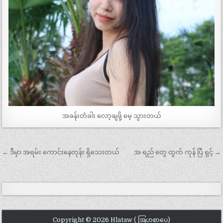
အခန်းတံခါး လော့ချဖို့ မေ့ သွားတယ်
Post
← ဒီမှာ အရမ်း ကောင်းနေတုန်း ရှိသေးတယ်
အ ရည် တွေ ထွက် ကုန် ပြီ ရှင့် →
navigation
Copyright © 2026 Hlataw ( အြပာစာပေ)