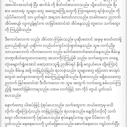
အပေါင်းအသင်းစုံ ပြီး ဆက်ခ် ကို စိတ်ဝင်စားလာသည်။ သို့သော်လည်း ရီး
စား မထားရဲ၊ သူများ တွေ အတွေ့အကြုံ တွေကို ကြားရတော့ ရင်ခုံသည်။ ကို
ယ့်ပိပိလေးကို သာ ပွတ်ရင်း အရသာ ခံတတ်လာသည်။ တခါတလေ ညဘက်
အိပ်မပျော် လူးလွန့်ရင်းက တခြင်ထောင်ထဲ အိပ်နေသည့် တူလေး သက်ထွေး
ကို ကြည့်မိသည်။
ဒီကောင်လေးက လည်း အိပ်တာ ကြမ်းသည်။ ပုဆိုးတောင် အခုမှ စဝတ်တာမို့
ညလည်ဆိုလျှင် ပုဆိုးက လည်ပင်းကွင်းလုံးစွတ်နေသည်။ သူမ လက်ညိုး
သာသာလောက် လီးကလေးက လည်း ငေါက်တောက်ထောင်နေသည်။ စိမ်းနု
တဏှာစိတ်တွေထလာတော့ အသာကိုင်ကြည့်မိ သည်။ သက်ထွေးက တနေ့
လုံးမျောက်ရှုံးအောင် ဆော့ထားသူမို့ ညအိပ်ရင် နိုးဖို့ မလွယ်ပေ။ ထို့ကြောင့်
လည်း စိမ်းနု အဖို့ တဖြည်းဖြည်း ရဲလာခဲ့သည်။ သူများတွေ ပြောတာ စာအုပ်
တွေထဲ ဖတ်ဖူးတာတွေကို စမ်းကြည့်ချင်မိသည်။ ရီးစားလည်း မရှိသေးတော့
ညဘက် ခြင်ထောင်ထဲ ဒီလီးကလေး က သူမ အတွက် လက်တွေ့ စမ်းသပ်ကြ
ည့်ဖို့ အတော်ဖြစ်လာရသည်။ ပထမ လက်ဖြင့် သာ ကိုင် တွယ် ပွတ်သပ်
ပေးသည်။
နောက်တော့ ပါးစပ်ဖြင့် ငုံစုပ်ပေးသည်။ သက်ထွေးက ဘယ်တော့မှ မသိ
လိုက်၊ ထို့ကြောင့်လည်း တဖြည်းဖြည်း ရဲလာခဲ့သည်။ နေ့တိုင်းလိုလို သက်
ထွေး လီးကလေးကို ငုံစုပ်ပေးသည်။ စုပ်နေရင်းကမှ သူမ ပိပိလေး ကို
ပွတ်သည်။ စေ့စေ့လေးကို ပွတ်ခြေပေးသည်။ စောက်စေ့လေး ကျင်တက်ပြီး