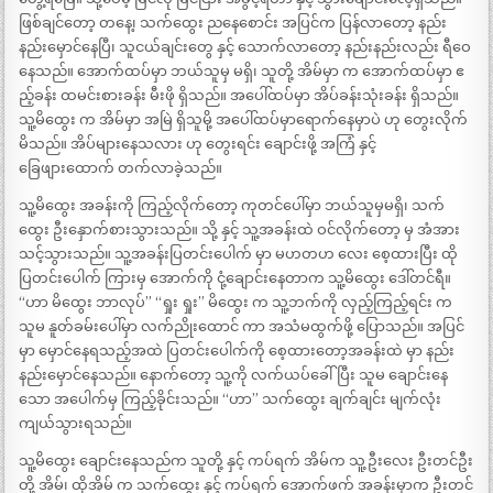
ဖြစ်ချင်တော့ တနေ့၊ သက်ထွေး ညနေစောင်း အပြင်က ပြန်လာတော့ နည်း
နည်းမှောင်နေပြီ၊ သူငယ်ချင်းတွေ နှင့် သောက်လာတော့ နည်းနည်းလည်း ရီဝေ
နေသည်။ အောက်ထပ်မှာ ဘယ်သူမှ မရှိ၊ သူတို့ အိမ်မှာ က အောက်ထပ်မှာ ဧ
ည့်ခန်း ထမင်းစားခန်း မီးဖို ရှိသည်။ အပေါ်ထပ်မှာ အိပ်ခန်းသုံးခန်း ရှိသည်။
သူ့မိထွေး က အိမ်မှာ အမြဲ ရှိသူမို့ အပေါ်ထပ်မှာရောက်နေမှာပဲ ဟု တွေးလိုက်
မိသည်။ အိပ်များနေသလား ဟု တွေးရင်း ချောင်းဖို့ အကြံ နှင့်
ခြေဖျားထောက် တက်လာခဲ့သည်။
သူ့မိထွေး အခန်းကို ကြည့်လိုက်တော့ ကုတင်ပေါ်မှာ ဘယ်သူမှမရှိ၊ သက်
ထွေး ဦးနှောက်စားသွားသည်။ သို့ နှင့် သူ့အခန်းထဲ ဝင်လိုက်တော့ မှ အံအား
သင့်သွားသည်။ သူ့အခန်းပြတင်းပေါက် မှာ မဟတဟ လေး စေ့ထားပြီး ထို
ပြတင်းပေါက် ကြားမှ အောက်ကို ငုံ့ချောင်းနေတာက သူ့မိထွေး ဒေါ်တင်ရီ။
“ဟာ မိထွေး ဘာလုပ်” “ရှုး ရှုး” မိထွေး က သူ့ဘက်ကို လှည့်ကြည့်ရင်း က
သူမ နူတ်ခမ်းပေါ်မှာ လက်ညိုးထောင် ကာ အသံမထွက်ဖို့ ပြောသည်။ အပြင်
မှာ မှောင်နေရသည့်အထဲ ပြတင်းပေါက်ကို စေ့ထားတော့အခန်းထဲ မှာ နည်း
နည်းမှောင်နေသည်။ နောက်တော့ သူ့ကို လက်ယပ်ခေါ်ပြီး သူမ ချောင်းနေ
သော အပေါက်မှ ကြည့်ခိုင်းသည်။ “ဟာ” သက်ထွေး ချက်ချင်း မျက်လုံး
ကျယ်သွားရသည်။
သူ့မိထွေး ချောင်းနေသည်က သူတို့ နှင့် ကပ်ရက် အိမ်က သူ့ဦးလေး ဦးတင်ဦး
တို့ အိမ်၊ ထိုအိမ် က သက်ထွေး နှင့် ကပ်ရက် အောက်ဖက် အခန်းမှာက ဦးတင်