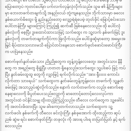
သက်ထွေး ၏ တီလေး သို့မဟုတ် တီတီလေး သို့ မဟုတ် ဒေါ်စိမ်းနု ဘာမှ မ
ပြောတော့ပဲ ကုတင်ပေါ်မှာ ပက်လက်လှန်လှဲလိုက်သည်။ သူမ ၏ နို့ကြီးများ
မှာ ဘေးတဖက်တချက်သို့ အနည်းငယ် တွဲကျနေသည်။ ဘိုက်သားမှာ ခလေး
နှစ်ယောက်မိထွေး မို့ နည်းနည်းတော့ လျှော့ရဲရဲပေမဲ့ တုတ်ခိုင် ဖြောင့်စင်းသော
ပေါင်တန်ကြီး များကြောင့် ကြည့်၍ ဆက်ဆီ ဖြစ်နေလေသည်။ ထို ပေါင်လုံ
နှစ်လုံးကို စေ့ပြီး ဒူးထောင်ထားသဖြင့် သက်ထွေး က သူ့လက် နှစ်ဖက်ဖြင့် ဒူး
နှစ်လုံးကို တဖက်တချက်ကိုင်ကာ ဖြဲလိုက်သည်။ ပေါင်ခွဆုံမှာတော့ အမွှေးအ
မြှင် ရိပ်ထားသလားမသိ ပြောင်တင်းနေသော စောက်ဖုတ်ဖောင်းဖောင်းကြီး
က ဟပြဲနေသည်။
စောက်ဖုတ်နူတ်ခမ်းသား ညိုညိုတွေက တွန့်တွန့်လေးတွေ၊ အတွင်းသား နီနီ
တွေ က အရည်တွေ စိုရွဲပြီး ဟတတ ရှိနေသည်။သက်ထွေး သူ့ပါးစပ် ဖြင့် ကပ်
ပြီး နူတ်ခမ်းထူထူ တွေကို လျှာဖြင့် ရက်လိုက်သည်။ “အား ရှီးးးးး ကောင်း
လိုက်တာ သားရယ်” သက်ထွေးက နူတ်ခမ်းတွန့်တွန့်လေး တဖက်ကို သူ့နူတ်
ခမ်းဖြင့် အသာညှပ်ဆွဲလိုက်သည်။ နောက် လက်တဖက်က လည်း စောက်စေ့
နေရာလေးကို ဖိပွတ်ပေးသည်။လျှာကို မာတောင့်တောင့်လေးလုပ်ကာ
အတွင်းထဲ ဝင်နိုင်သမျှ ထိုးထည့်ကြည့်သည်။ တီလေး လက်တွေက သူ့ခေါင်း
ကို အတင်းဖိထားပြီး သူမ ခါးကော့တက်လာသည်။ သက်ထွေးက သူ့
လက်ဖဝါး နှစ်ဖက်ကို တီလေး ဖင်လုံးကြီး နှစ်ခုအောက် ထိုးထည့်ကာ ဆုပ်
ညစ် ဆွဲမ ရင်း စောက်ဖုတ်ကြီး တခုလုံး ကို အားရ ပါးရ တပြတ်ပြတ် နှင့် ရက်
လေသည်။