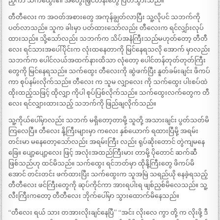
ည့်ကာ သက်ထွေး၏ အတွေးမြှင်တန်းတွေ ပြတ်သွားသည်။
တီတီလေး က အဝတ်အစားတွေ အကုန်ချွတ်လာပြီး သူ့လိုပင် သဘက်ကို
ပတ်လာသည်။ သူက ခါးမှာ ပတ်ထားသော်လည်း တီလေးက ရင်လျှာ်းလုပ်
ထားသည်။ သို့သော်လည်း သဘက်က သိပ်အနံကြီးသည်မဟုတ်တော့ တီတီ
လေး ရင်သားအပေါ်ပိုင်းက လုံးထနေတာကို မြင်နေရသလို အောက် မှာလည်း
သဘက်က ပေါင်လယ်အထက်နားထိသာ လုံတော့ ပေါင်တန်တုတ်တုတ်ကြီး
တွေကို မြင်နေရသည်။ သက်ထွေး တီလေးကို ဆွဲဖက်ပြီး နူတ်ခမ်းချင်း ဖိကပ်
ကာ စုပ်နမ်းလိုက်သည်။ တီလေး က သူမ လျှာလေး ကို သက်ထွေး ပါးစပ်ထဲ
ထိုးထည့်သဖြင့် ထိုလျှာ ကိုပါ စုပ်ပြစ်လိုက်သည်။ သက်ထွေးလက်တွေက တီ
လေး ရင်လျှားထားသည့် သဘက်ကို ဖြည်ချလိုက်သည်။
သူ့ကိုယ်ပေါ်မှာလည်း သဘက် မရှိတော့တာမို့ သူတို့ အသားချင်း ပွတ်သတ်မိ
ကြလေပြီ။ တီလေး နို့ကြီးများမှာ ကလေး နှစ်ယောက် ရထားပြီမို့ အရမ်း
တင်းမာ မနေတော့သော်လည်း အရမ်းကြီး လည်း ရုပ်ဆိုးတောင် တွဲကျမနေ
ခြေ။ ပျော့ပျော့လေး ဖြင့် အလုံးအထည်ကြီးမား တာမို့ ပိုတောင် ဆက်ဆီ
ဖြစ်သည်ဟု ထင်မိသည်။ သက်ထွေး ရင်ဘတ်မှာ ထိုနို့ကြီးတွေ ဖိကပ်မိ
အောင် တင်းတင်း ဖက်ထားပြီး သက်ထွေးက သူအမြဲ သရည်ယို နေခဲ့ရသည့်
တီတီလေး ဖင်ကြီးတွေကို ဆုပ်ကိုင်ကာ အားရပါးရ ဖျစ်ညှစ်မိလေသည်။ သူ့
လီးကြီးကတော့ တီတီလေး ဘိုက်ပေါ်မှာ သွားထောက်မိနေသည်။
“တီလေး ရယ် သား တအားလိုးချင်နေပြီ” “အင်း လိုးလေ ကွာ တို့ က လိုးဖို့ ဒီ