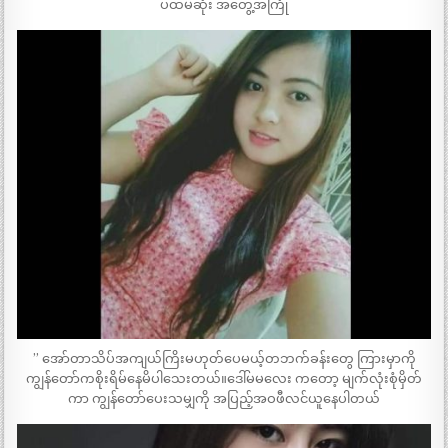
ပထမဆုံး အတွေ့အကြုံ
” အော်တာသိပ်အကျယ်ကြိးမဟုတ်ပေမယ့်တဘက်ခန်းတွေ ကြားမှာကို
ကျွန်တော်ကစိုးရိမ်နေမိပါသေးတယ်။ဒေါ်မမလေး ကတော့ မျက်လုံးစုံမှိတ်
ကာ ကျွန်တော်ပေးသမျှကို အပြည့်အဝဖီလင်ယူနေပါတယ်