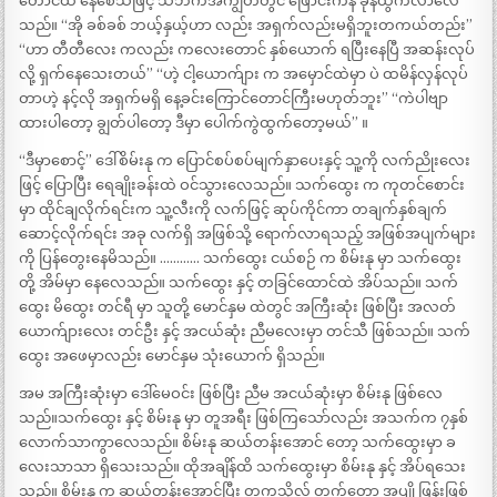
တောင်ထ နေစေသဖြင့် သဘက်အကျွတ်တွင် ဖြောင်းကနဲ ခုန်ထွက်လာလေ
သည်။ “အို ခစ်ခစ် ဘယ့်နှယ့်ဟာ လည်း အရှက်လည်းမရှိဘူးတကယ်တည်း”
“ဟာ တီတီလေး ကလည်း ကလေးတောင် နှစ်ယောက် ရပြီးနေပြီ အဆန်းလုပ်
လို့ ရှက်နေသေးတယ်” “ဟဲ့ ငါ့ယောက်ျား က အမှောင်ထဲမှာ ပဲ ထမိန်လှန်လုပ်
တာဟဲ့ နင့်လို အရှက်မရှိ နေ့ခင်းကြောင်တောင်ကြီးမဟုတ်ဘူး” “ကဲပါဗျာ
ထားပါတော့ ချွတ်ပါတော့ ဒီမှာ ပေါက်ကွဲထွက်တော့မယ်” ။
“ဒီမှာစောင့်” ဒေါ်စိမ်းနု က ပြောင်စပ်စပ်မျက်နှာပေးနှင့် သူ့ကို လက်ညိုးလေး
ဖြင့် ပြောပြီး ရေချိုးခန်းထဲ ဝင်သွားလေသည်။ သက်ထွေး က ကုတင်စောင်း
မှာ ထိုင်ချလိုက်ရင်းက သူ့လီးကို လက်ဖြင့် ဆုပ်ကိုင်ကာ တချက်နှစ်ချက်
ဆောင့်လိုက်ရင်း အခု လက်ရှိ အဖြစ်သို့ ရောက်လာရသည့် အဖြစ်အပျက်များ
ကို ပြန်တွေးနေမိသည်။ ………… သက်ထွေး ငယ်စဉ် က စိမ်းနု မှာ သက်ထွေး
တို့ အိမ်မှာ နေလေသည်။ သက်ထွေး နှင့် တခြင်ထောင်ထဲ အိပ်သည်။ သက်
ထွေး မိထွေး တင်ရီ မှာ သူတို့ မောင်နှမ ထဲတွင် အကြီးဆုံး ဖြစ်ပြီး အလတ်
ယောက်ျားလေး တင်ဦး နှင့် အငယ်ဆုံး ညီမလေးမှာ တင်သီ ဖြစ်သည်။ သက်
ထွေး အဖေမှာလည်း မောင်နှမ သုံးယောက် ရှိသည်။
အမ အကြီးဆုံးမှာ ဒေါ်မေဝင်း ဖြစ်ပြီး ညီမ အငယ်ဆုံးမှာ စိမ်းနု ဖြစ်လေ
သည်။သက်ထွေး နှင့် စိမ်းနု မှာ တူအရီး ဖြစ်ကြသော်လည်း အသက်က ၇နှစ်
လောက်သာကွာလေသည်။ စိမ်းနု ဆယ်တန်းအောင် တော့ သက်ထွေးမှာ ခ
လေးသာသာ ရှိသေးသည်။ ထိုအချိန်ထိ သက်ထွေးမှာ စိမ်းနု နှင့် အိပ်ရသေး
သည်။ စိမ်းနု က ဆယ်တန်းအောင်ပြီး တက္ကသိုလ် တက်တော့ အပျို ဖြန်းဖြစ်