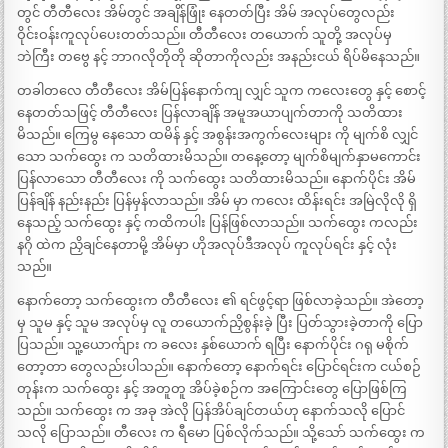
တွင် တီတီလေး အိမ်တွင် အချိန်ဖြုံး နေတတ်ပြီး အိမ် အလုပ်တွေလည်း
ဝိုင်းဝန်းကူလုပ်ပေးတတ်သည်။ တီတီလေး တယောက် သူတို့ အလုပ်မှ
ဘဲကြီး တဗွေ နင့် ဘာဂလိုတိုတို ဆိုတာကိုလည်း အနည်းငယ် ရိပ်မိနေသည်။
တခါတလေ တီတီလေး အိမ်ပြန်နောက်ကျ လျှင် သူက ကလေးတွေ နှင့် စောင့်
နေတတ်သဖြင့် တီတီလေး ပြန်လာချိန် အမူအယာပျက်တာကို သတိထား
မိသည်။ ကြေမွ နေသော ထမိန် နှင့် အစွန်းအကွက်လေးများ ကို မျက်စိ လျှင်
သော သက်ထွေး က သတိထားမိသည်။ တနေ့တော့ မျက်စိမျက်နှာမကောင်း
ပြန်လာသော တီတီလေး ကို သက်ထွေး သတိထားမိသည်။ နောက်ပိုင်း အိမ်
ပြန်ချိန် နည်းနည်း ပြန်မှန်လာသည်။ အိမ် မှာ ကလေး ထိန်းရင်း အမြဲလိုလို ရှိ
နေသည့် သက်ထွေး နှင့် ကထိကပါး ပြန်ဖြစ်လာသည်။ သက်ထွေး ကလည်း
နဂို ထဲက ညှိချင်နေတာမို့ အိမ်မှာ ဟိုအလုပ်ဒီအလုပ် ကူလုပ်ရင်း နှင့် လုံး
သည်။
နောက်တော့ သက်ထွေးက တီတီလေး ၏ ရင်ဖွင့်ရာ ဖြစ်လာခဲ့သည်။ အဲတော့
မှ သူမ နှင့် သူမ အလုပ်မှ လူ တယောက်ညှိစွန်းခဲ့ ပြီး ပြတ်သွားခဲ့တာကို ပြော
ပြသည်။ သူ့ယောက်ျား က ခလေး နှစ်ယောက် ရပြီး နောက်ပိုင်း ဂရု မစိုက်
တော့တာ တွေလည်းပါသည်။ နောက်တော့ နောက်ရင်း ပြောင်ရင်းက ငယ်စဉ်
တုန်းက သက်ထွေး နှင့် အတူတူ အိပ်ခဲ့စဉ်က အကြောင်းတွေ ပြောဖြစ်ကြ
သည်။ သက်ထွေး က အခု အဲလို ပြန်အိပ်ချင်တယ်ဟု နောက်သလို ပြောင်
သလို ပြောသည်။ တီလေး က ရီမော ပြစ်လိုက်သည်။ သို့သော် သက်ထွေး က