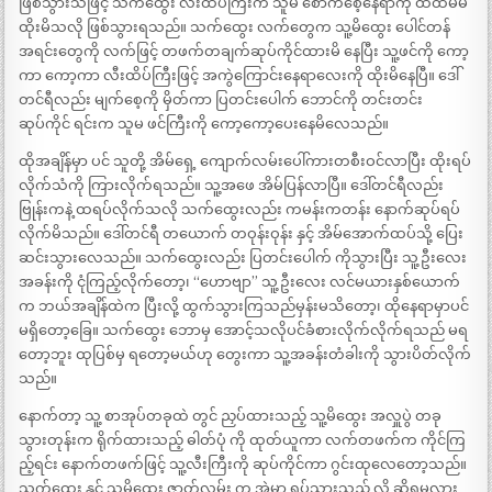
ဖြစ်သွားသဖြင့် သက်ထွေး လီးထိပ်ကြီးက သူမ စောက်စေ့နေရာကို ထိထိမိမိ
ထိုးမိသလို ဖြစ်သွားရသည်။ သက်ထွေး လက်တွေက သူ့မိထွေး ပေါင်တန်
အရင်းတွေကို လက်ဖြင့် တဖက်တချက်ဆုပ်ကိုင်ထားမိ နေပြီး သူ့ဖင်ကို ကော့
ကာ ကော့ကာ လီးထိပ်ကြီးဖြင့် အကွဲကြောင်းနေရာလေးကို ထိုးမိနေပြီ။ ဒေါ်
တင်ရီလည်း မျက်စေ့ကို မှိတ်ကာ ပြတင်းပေါက် ဘောင်ကို တင်းတင်း
ဆုပ်ကိုင် ရင်းက သူမ ဖင်ကြီးကို ကော့ကော့ပေးနေမိလေသည်။
ထိုအချိန်မှာ ပင် သူတို့ အိမ်ရှေ့ ကျောက်လမ်းပေါ်ကားတစီးဝင်လာပြီး ထိုးရပ်
လိုက်သံကို ကြားလိုက်ရသည်။ သူ့အဖေ အိမ်ပြန်လာပြီ။ ဒေါ်တင်ရီလည်း
ဗြုန်းကနဲ့ ထရပ်လိုက်သလို သက်ထွေးလည်း ကမန်းကတန်း နောက်ဆုပ်ရပ်
လိုက်မိသည်။ ဒေါ်တင်ရီ တယောက် တဝုန်းဝုန်း နှင့် အိမ်အောက်ထပ်သို့ ပြေး
ဆင်းသွားလေသည်။ သက်ထွေးလည်း ပြတင်းပေါက် ကိုသွားပြီး သူ့ဦးလေး
အခန်းကို ငုံကြည့်လိုက်တော့၊ “ဟောဗျာ” သူ့ဦးလေး လင်မယားနှစ်ယောက်
က ဘယ်အချိန်ထဲက ပြီးလို့ ထွက်သွားကြသည်မှန်းမသိတော့၊ ထိုနေရာမှာပင်
မရှိတော့ခြေ။ သက်ထွေး ဘောမှ အောင့်သလိုပင်ခံစားလိုက်လိုက်ရသည် မရ
တော့ဘူး ထုပြစ်မှ ရတော့မယ်ဟု တွေးကာ သူ့အခန်းတံခါးကို သွားပိတ်လိုက်
သည်။
နောက်တာ့ သူ့ စာအုပ်တခုထဲ တွင် ညှပ်ထားသည့် သူ့မိထွေး အလှူပွဲ တခု
သွားတုန်းက ရိုက်ထားသည့် ဓါတ်ပုံ ကို ထုတ်ယူကာ လက်တဖက်က ကိုင်ကြ
ည့်ရင်း နောက်တဖက်ဖြင့် သူ့လီးကြီးကို ဆုပ်ကိုင်ကာ ဂွင်းထုလေတော့သည်။
သက်ထွေး နှင့် သူ့မိထွေး ဇာတ်လမ်း က အဲမှာ ရပ်သွားသည် လို့ ဆိုရမလား