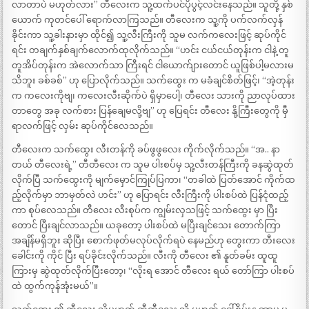
လာတာပဲ မဟုတ်လား” တီလေးက သူ့ထက်ပင်ပိုပွင့်လင်းနေသည်။ သူတို့ နှစ်
ယောက် ကုတင်ပေါ် ရောက်လာကြသည်။ တီလေးက သူ့ကို ပက်လက်လှန်
ခိုင်းကာ သူ့ခါးနားမှာ ထိုင်၍ သူ့လီးကြီးကို သူမ လက်ကလေးဖြင့် ဆုပ်ကိုင်
ရင်း တချက်နှစ်ချက်လောက်ထုလိုက်သည်။ “ဟင်း ငယ်ငယ်တုန်းက ငါနဲ့ တူ
တူအိပ်တုန်းက အဲလောက်သာ ကြီးရင် ငါယောက်ျားတောင် ယူဖြစ်ပါ့မလားမ
သိဘူး ခစ်ခစ်” ဟု ပြောလိုက်သည်။ သက်ထွေး က မခံချင်စိတ်ဖြင့်၊ “အဲ့တုန်း
က ကလေးကိုဗျ၊ ကလေးလီးဆိုက်ပဲ ရှိမှာပေါ့၊ တီလေး သားကို ညာလုပ်ထား
တာတွေ အခု လက်စား ပြန်ချေမလို့ဗျ” ဟု ပြေရင်း တီလေး နို့ကြီးတွေကို မှီ
ရာလက်ဖြင့် လှမ်း ဆုပ်ကိုင်လေသည်။
တီလေးက သက်ထွေး လီးတန်ကို ခပ်ဖွဖွလေး ကိုက်လိုက်သည်။ “အ.. နာ
တယ် တီလေးရဲ့” တီတီလေး က သူမ ပါးစပ်မှ သူ့လီးတန်ကြီးကို ခနဆွဲထုတ်
လိုက်ပြီ သက်ထွေးကို မျက်မှောင်ကြုပ်ပြကာ၊ “တခါထဲ ပြတ်အောင် ကိုက်ထ
ည့်လိုက်မှာ ဘာမှတ်လဲ ဟင်း” ဟု ပြောရင်း လီးကြီးကို ပါးစပ်ထဲ ပြန်ငုံထည့်
ကာ စုပ်လေသည်။ တီလေး လီးစုပ်က ကျွမ်းလှသဖြင့် သက်ထွေး မှာ ပြီး
တောင် ပြီးချင်လာသည်။ ယခုတော့ ပါးစပ်ထဲ မပြီးချင်သေး တောက်ကြာ
အချိန်မရှိဘူး ဆိုပြီး စောက်ဖုတ်မလုပ်လိုက်ရပဲ နေမည်ဟု တွေးကာ တီးလေး
ခေါင်းကို ကိုင် ပြီး ရပ်ခိုင်းလိုက်သည်။ လီးကို တီလေး ၏ နူတ်ခမ်း ထူထူ
ကြားမှ ဆွဲထုတ်လိုက်ပြီးတော့၊ “လိုးရ အောင် တီလေး ရယ် တော်ကြာ ပါးစပ်
ထဲ ထွက်ကုန်အုံးမယ်”။