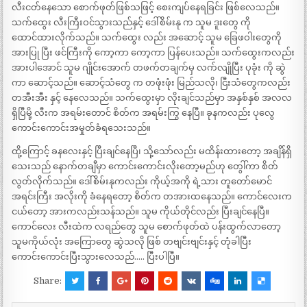
လီးငတ်နေသော စောက်ဖုတ်ဖြစ်သဖြင့် စေးကျပ်နေရခြင်း ဖြစ်လေသည်။
သက်ထွေး လီးကြီးဝင်သွားသည်နှင့် ဒေါ်စိမ်းနု က သူမ ဒူးတွေ ကို
ထောင်ထားလိုက်သည်။ သက်ထွေး လည်း အဆောင့် သူမ ခြေဖဝါးတွေကို
အားပြု ပြီး ဖင်ကြီးကို ကော့ကာ ကော့ကာ ပြန်ပေးသည်။ သက်ထွေးကလည်း
အားပါအောင် သူမ ဂျိုင်းအောက် တဖက်တချက်မှ လက်လျိုပြီး ပုခုံး ကို ဆွဲ
ကာ ဆောင့်သည်။ ဆောင့်သံတွေ က တဖုံးဖုံး မြည်သလို၊ ငြီးသံတွေကလည်း
တအီးအီး နှင့် နေလေသည်။ သက်ထွေးမှာ လိုးချင်သည်မှာ အနှစ်နှစ် အလလ
ရှိပြီမို့ လီးက အရမ်းတောင် စိတ်က အရမ်းကြွ နေပြီ။ ခုနကလည်း ပုလွေ
ကောင်းကောင်းအမှုတ်ခံရသေးသည်။
ထို့ကြောင့် ခနလေးနှင့် ပြီးချင်နေပြီ၊ သို့သော်လည်း မထိန်းထားတော့ အချိန်ရှိ
သေးသည် နောက်တချီမှာ ကောင်းကောင်းလိုးတော့မည်ဟု တွေါ်ကာ စိတ်
လွတ်လိုက်သည်။ ဒေါ်စိမ်းနုကလည်း ကိုယ့်အကို ရဲ့သား တူတော်မောင်
အရင်းကြီး အလိုးကို ခံနေရတော့ စိတ်က တအားထနေသည်။ ကောင်လေးက
ငယ်တော့ အားကလည်းသန်သည်။ သူမ ကိုယ်တိုင်လည်း ပြီးချင်နေပြီ။
ကောင်လေး လီးထဲက လရည်တွေ သူမ စောက်ဖုတ်ထဲ ပန်းထွက်လာတော့
သူမကိုယ်လုံး အကြောတွေ ဆွဲသလို ဖြစ် တဗျင်းဗျင်းနှင့် တုံခါပြီး
ကောင်းကောင်းပြီးသွားလေသည်….. ပြီးပါပြီ။
Share: