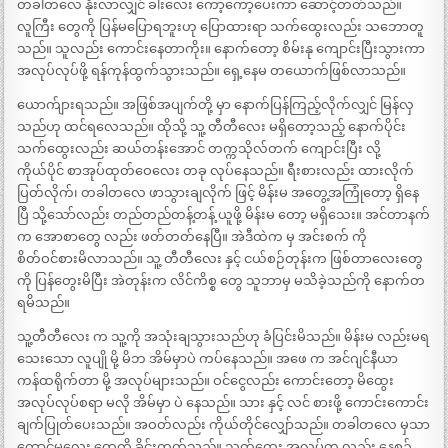
တခါတလေ နိုးလာလျှင် ခါးလေး ကော့ကော့ပေးကာ ဆောင့်တတ်သည်။
လူကြီး တွေကို ပြန်မပြောရဘူးဟု ပြောထားရာ သက်ထွေးလည်း သဘောတူ
သည်။ သူလည်း ကောင်းနေတာကိုး။ နောက်တော့ စိမ်းနု ကျောင်းပြီးသွားကာ
အလုပ်လုပ်ဖို့ ရန်ကုန်ထွက်သွားသည်။ ရှေ့နေမ တယောက်ဖြစ်လာသည်။
ယောက်ျားရသည်။ အဖြစ်အပျက်တို့ မှာ နောက်ပြန်ကြည့်လိုက်လျှင် မြန်လှ
သည်ဟု ထင်ရလေသည်။ ထိုသို့ သူ့ တီတီလေး မရှိတော့သည့် နောက်ပိုင်း
သက်ထွေးလည်း ဆယ်တန်းအောင် တက္ကသိုလ်တက် ကျောင်းပြီး လို့
ကိုယ်ပိုင် စာအုပ်ထုတ်ဝေလေး တခု လုပ်နေသည်။ ရီးစားလည်း ထားလိုက်
ပြတ်လိုက်၊ တခါတလေ ဖာသွားချလိုက် ဖြင့် မိန်းမ အတွေ့အကြုံတော့ ရှိနေ
ပြီ သို့သော်လည်း တည်တည်တန့်တန့် ယူဖို့ မိန်းမ တော့ မရှိသေး။ အင်တာနက်
က အောစာတွေ လည်း ဖတ်တတ်နေပြီ။ အဲဒီထဲက မှ အင်းစက် ကို
စိတ်ဝင်စားမိလာသည်။ သူ့ တီတီလေး နှင့် ငယ်စဉ်တုန်းက ဖြစ်တာလေးတွေ
ကို ပြန်တွေးမိပြီး အဲတုန်းက လိင်ကိစ္စ တွေ သူဘာမှ မသိခဲ့သည်ကို နောက်တ
ရမိသည်။
သူ့တီတီလေး က သူ့ကို အသုံးချသွားသည်ဟု ခံပြင်းမိသည်။ မိန်းမ လည်းမရ
သေးသော လူပျို မို့ မိဘ အိမ်မှာပဲ ကပ်နေသည်။ အဖေ က အင်ဂျင်နီယာ
ကန်ထရိုက်တာ မို့ အလုပ်များသည်။ ဝင်ငွေလည်း ကောင်းတော့ မိထွေး
အလုပ်လုပ်စရာ မလို အိမ်မှာ ပဲ နေသည်။ သား နှင့် လင် စားဖို့ ကောင်းကောင်း
ချက်ပြုတ်ပေးသည်။ အဝတ်လည်း ကိုယ်တိုင်လျှော်သည်။ တခါတလေ မှသာ
ကောင်မလေး တွေကို ခိုင်းတတ်သည်။ သက်ထွေး အလုပ်က လည်း နေ့စဉ်