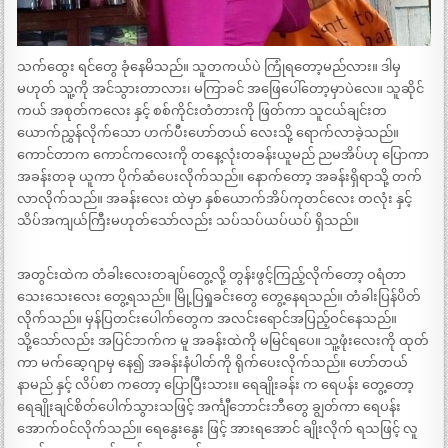
သက်ထွေး ရင်တွေ ခုံနေမိသည်။ သူတကယ်ပဲ ကြုံရတော့မည်လား။ ဒါမှ
မဟုတ် သူ့ကို အင်သွားတာလား၊ မကြာခင် အဖြေပေါ်တော့မှာပဲလေ။ သူဆိုင်
ကယ် အစုတ်ကလေး နှင့် စစ်ကိုင်းတံတားကို ဖြတ်ကာ သူငယ်ချင်းတ
ယောက်ညွှန်လိုက်သော ဟက်ပီးဟော်တယ် လေးသို့ ရောက်လာခဲ့သည်။
ကောင်တာက ကောင်ကလေးကို တနေ့လုံးတခန်းယူမည် ညမအိပ်ဟု ပြောကာ
အခန်းတခု ယူကာ ပိုက်ဆံပေးလိုက်သည်။ နောက်တော့ အခန်းရှိရာသို့ တက်
လာလိုက်သည်။ အခန်းလေး ထဲမှာ နှစ်ယောက်အိပ်ကုတင်လေး တလုံး နှင့်
သိပ်အကျယ်ကြီးမဟုတ်သော်လည်း သပ်သပ်ယပ်ယပ် ရှိသည်။
အတွင်းထဲက တံခါးလေးတချပ်တွေ့လို့ တွန်းဖွင့်ကြည့်လိုက်တော့ ဝရံတာ
သေးသေးလေး တွေ့ရသည်။ မြို့ပြရှုခင်းတွေ တွေ့နေရသည်။ တံခါးပြန်ပိတ်
လိုက်သည်။ မှန်ပြတင်းပေါက်တွေက အလင်းရောင်အပြည့်ဝင်နေသည်။
သို့သော်လည်း အပြင်ဘက်က မူ အခန်းထဲကို မမြင်ရပေ။ သူ့ဖုံးလေးကို ထုတ်
ကာ မက်ဆေ့ဂျာမှ နေ၍ အခန်းနံပါတ်ကို ရိုက်ပေးလိုက်သည်။ ဟော်တယ်
နာမည် နှင့် လိပ်စာ ကတော့ ပြောပြီးသား။ ရေချိုးခန်း က ရေပန်း တွေ့တော့
ရေချိုးချင်စိတ်ပေါက်သွားသဖြင့် အင်္ကျီဘောင်းဘီတွေ ချွတ်ကာ ရေပန်း
အောက်ဝင်လိုက်သည်။ ရေနွေးနွေး ဖြင့် အားရအောင် ချိုးလိုက် ရသဖြင့် လူ