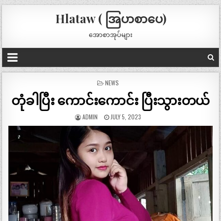
Hlataw ( အြပာစာပေ)
အောစာအုပ်များ
POSTED
NEWS
IN
တုံခါပြီး ကောင်းကောင်း ပြီးသွားတယ်
ADMIN
JULY 5, 2023