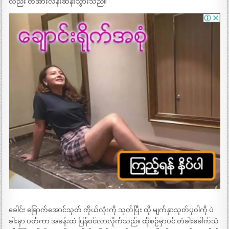
လည်း တအားလန်းဆန်းသွားသည်။
ခေါင်း ခြောက်အောင်သုတ် ကိုယ်လုံးကို သုတ်ပြီး ထို မျက်နှာသုတ်ပုဝါကို ပဲ
ခါးမှာ ပတ်ကာ အခန်းထဲ ပြန်ဝင်လာလိုက်သည်။ ထိုစဉ်မှာပင် တံခါးခေါက်သံ