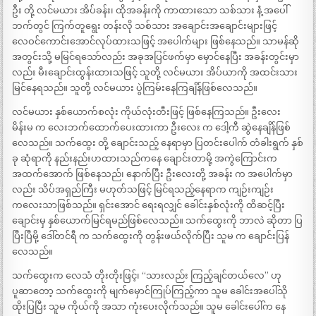
ဦး တို့ လင်မယား အိပ်ခန်း၊ ထိုအခန်းကို ကာထားသော သစ်သား နံံ့ အပေါ်
ဘက်တွင် ကြက်တူရွေး တန်းလို သစ်သား အချောင်းအချောင်းများဖြင့်
လေဝင်ကောင်းအောင်လုပ်ထားသဖြင့် အပေါက်များ ဖြစ်နေသည်။ သာမန်ဆို
အတွင်းသို့ မမြင်ရသော်လည်း အခုအပြင်ဖက်မှာ မှောင်နေပြီး အခန်းတွင်းမှာ
လည်း မီးချောင်းထွန်းထားသဖြင့် သူတို့ လင်မယား အိပ်ယာကို အထင်းသား
မြင်နေရသည်။ သူတို့ လင်မယား ပွဲကြမ်းနေကြချိန်ဖြစ်လေသည်။
လင်မယား နှစ်ယောက်စလုံး ကိုယ်လုံးတီးဖြင့် ဖြစ်နေကြသည်။ ဦးလေး
မိန်းမ က လေးဘက်ထောက်ပေးထားကာ ဦးလေး က ဒေါ့ကီ ဆွဲနေချိန်ဖြစ်
လေသည်။ သက်ထွေး တို့ ချောင်းသည့် နေရာမှာ ပြတင်းပေါက် တံခါးရွက် နှစ်
ခု ဆုံရာကို နည်းနည်းဟထားသည်ကနေ ချောင်းတာမို့ အကွဲကြောင်းက
အထက်အောက် ဖြစ်နေသည်၊ နောက်ပြီး ဦးလေးတို့ အခန်း က အပေါက်မှာ
လည်း သိပ်အရှည်ကြီး မဟုတ်သဖြင့် မြင်ရသည့်နေရာက ကျဉ်းကျဉ်း
ကလေးသာဖြစ်သည်။ ရှင်းအောင် ရေးရလျှင် ခေါင်းနှစ်လုံးကို ထိဆင့်ပြီး
ချောင်းမှ နှစ်ယောက်မြင်ရမည်ဖြစ်လေသည်။ သက်ထွေးကို ဘာလဲ ဆိုတာ ပြ
ပြီးပြီမို့ ဒေါ်တင်ရီ က သက်ထွေးကို တွန်းဖယ်လိုက်ပြီး သူမ က ချောင်းပြန်
လေသည်။
သက်ထွေးက လေသံ တိုးတိုးဖြင့်၊ “သားလည်း ကြည့်ချင်တယ်လေ” ဟု
ပူဆာတော့ သက်ထွေးကို မျက်မှောင်ကြုပ်ကြည့်ကာ သူမ ခေါင်းအပေါ်သို
ထိုးပြပြီး သူမ ကိုယ်ကို အသာ ကုံးပေးလိုက်သည်။ သူမ ခေါင်းပေါ်က နေ