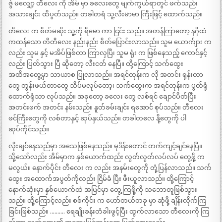
ဇွဲ မလျှော့ တီလေး ကို အိမ် မှာ ခလေးတွေ မျက်ကွယ်ရာတွင် ဖက်သည်၊
အသားချင်း ထိပွတ်သည်။ တခါတရံ သူ့လီးမာမာ ကြီးဖြင့် ထောက်သည်။
တီလေး က စိတ်မဆိုး သူ့ကို ရီမော ကာ ငြင်း သည်။ အတန်ကြာတော့ နဂိုထဲ
ကထန်သော တီတီလေး နည်းနည်း စိတ်ပြောင်းလာသည်။ သူမ ယောက်ျား က
လည်း သူမ နှင့် မအိပ်ဖြစ်တာ ကြာလှပြီ၊ သူမ ရုံး က ဖြစ်နေသည့် ကောင်နှင့်
လည်း ပြတ်သွား ပြီ ဆိုတော့ လီးငတ် နေပြီ။ ထို့ကြောင့် သက်ထွေး
အထိအတွေ့မှာ သာယာစ ပြုလာသည်။ အရင်တုန်းက လို အတင်း ရုန်းတာ
တွေ တွန်းဖယ်တာတွေ သိပ်မလုပ်တော့၊ သက်ထွေးက အရင်တုန်းက ပွတ်ရုံ
ထောက်ရုံသာ လုပ်သည်။ အခုတော့ ခလေး တွေ လစ်ရင် ချောင်ပိတ်ပြီး
အတင်းဖက် အတင်း နမ်းသည်။ နူတ်ခမ်းချင်း ရအောင် စုပ်သည်။ တီလေး
ဖင်ကြီးတွေကို လစ်တာနှင့် ဆုပ်နှယ်သည်။ တခါတလေ နို့တွေကို ပါ
ဆုပ်ကိုင်သည်။
လိုးချင်နေသည်မှာ အသေဖြစ်နေသည်။ မုဒိန်းတောင် တက်ကျင့်ချင်နေပြီ။
သို့သော်လည်း အိမ်မှာက နှစ်ယောက်ထည်း လွတ်လွတ်လပ်လပ် တွေ့ဖို့ က
မလွယ်။ နောက်ပိုင်း တီလေး က လည်း အနမ်းတွေကို တုံ့ပြန်လာသည်။ သက်
ထွေး အထောက်အပွတ်ကိုလည်း ငြိမ်ခံ ပြီး ဖီးယူလာသည်။ ထို့ကြောင့်
နောက်ဆုံးမှာ နှစ်ယောက်ထဲ အပြင်မှာ တွေ့ကြဖို့ကို သဘောတူဖြစ်သွား
သည်။ ထို့ကြောင့်လည်း စစ်ကိုင်း က ဟော်တယ်တခု မှာ ဆုံဖို့ ချိန်းလိုက်ကြ
ခြင်းဖြစ်သည်။ ………. ရေချိုးခန်းတံခါးဖွင့်ပြီး ထွက်လာသော တီလေးကို ကြ