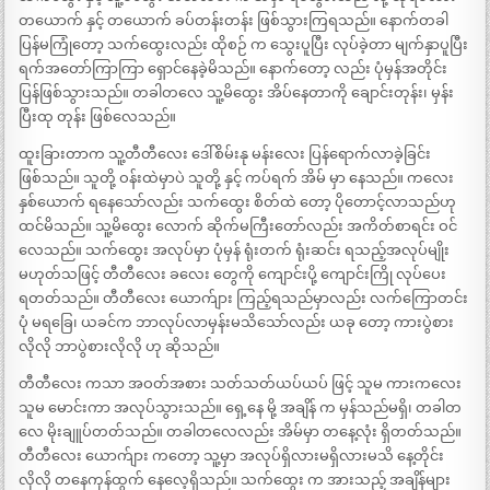
တယောက် နှင့် တယောက် ခပ်တန်းတန်း ဖြစ်သွားကြရသည်။ နောက်တခါ
ပြန်မကြုံတော့ သက်ထွေးလည်း ထိုစဉ် က သွေးပူပြီး လုပ်ခဲ့တာ မျက်နှာပူပြီး
ရက်အတော်ကြာကြာ ရှောင်နေခဲ့မိသည်။ နောက်တော့ လည်း ပုံမှန်အတိုင်း
ပြန်ဖြစ်သွားသည်။ တခါတလေ သူ့မိထွေး အိပ်နေတာကို ချောင်းတုန်း၊ မှန်း
ပြီးထု တုန်း ဖြစ်လေသည်။
ထူးခြားတာက သူ့တီတီလေး ဒေါ်စိမ်းနု မန်းလေး ပြန်ရောက်လာခဲ့ခြင်း
ဖြစ်သည်။ သူတို့ ဝန်းထဲမှာပဲ သူတို့ နှင့် ကပ်ရက် အိမ် မှာ နေသည်။ ကလေး
နှစ်ယောက် ရနေသော်လည်း သက်ထွေး စိတ်ထဲ တော့ ပိုတောင့်လာသည်ဟု
ထင်မိသည်။ သူ့မိထွေး လောက် ဆိုက်မကြီးတော်လည်း အကိတ်စာရင်း ဝင်
လေသည်။ သက်ထွေး အလုပ်မှာ ပုံမှန် ရုံးတက် ရုံးဆင်း ရသည့်အလုပ်မျိုး
မဟုတ်သဖြင့် တီတီလေး ခလေး တွေကို ကျောင်းပို့ ကျောင်းကြို လုပ်ပေး
ရတတ်သည်။ တီတီလေး ယောက်ျား ကြည့်ရသည်မှာလည်း လက်ကြောတင်း
ပုံ မရခြေ၊ ယခင်က ဘာလုပ်လာမှန်းမသိသော်လည်း ယခု တော့ ကားပွဲစား
လိုလို ဘာပွဲစားလိုလို ဟု ဆိုသည်။
တီတီလေး ကသာ အဝတ်အစား သတ်သတ်ယပ်ယပ် ဖြင့် သူမ ကားကလေး
သူမ မောင်းကာ အလုပ်သွားသည်။ ရှေ့နေ မို့ အချိန် က မှန်သည်မရှိ၊ တခါတ
လေ မိုးချူပ်တတ်သည်။ တခါတလေလည်း အိမ်မှာ တနေ့လုံး ရှိတတ်သည်။
တီတီလေး ယောက်ျား ကတော့ သူ့မှာ အလုပ်ရှိလားမရှိလားမသိ နေ့တိုင်း
လိုလို တနေကုန်ထွက် နေလေ့ရှိသည်။ သက်ထွေး က အားသည့် အချိန်များ