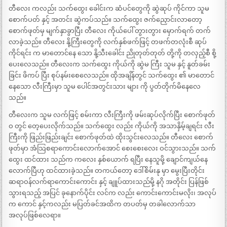
တီလေး ကလည်း သက်ထွေး ခေါင်းက ဆံပင်တွေကို ဆွဲဆုပ် ကိုင်ကာ သူမ
စောက်ပတ် နှင့် အတင်း ဆွဲကပ်သည်။ သက်ထွေး ဇက်ညှောင်းလာတော့
စောက်ဖုတ်မှ မျက်နှာခွာပြီး တီလေး ကိုယ်ပေါ် တွားတွား မှောက်ရက် တက်
လာခဲ့သည်။ တီလေး နို့ကြီးတွေကို လက်နှစ်ဖက်ဖြင့် တဖက်တလုံးစီ ဆုပ်
ကိုင်ရင်း က မာတောင်နေ သော နို့သီးခေါင်း ညိုတုတ်တုတ် တို့ကို တလှည့်စီ စို့
ပေးလေသည်။ တီလေးက သက်ထွေး ကိုယ်ကို ဆွဲမ ကြီး သူမ နှင့် နူတ်ခမ်း
ခြင်း ဖိကပ် ပြီး စုပ်နမ်းစေလေသည်။ ထိုအချိန်တွင် သက်ထွေး ၏ မာတောင်
နေသော လီးကြီးမှာ သူမ ပေါင်အတွင်းသား များ ကို ပွတ်တိုက်မိနေလေ
သည်။
တီလေးက သူမ လက်ဖြင့် စမ်းကာ လီးကြီးကို ဖမ်းဆုပ်လိုက်ပြီး စောက်ဖုတ်
ဝ တွင် တေ့ပေးလိုက်သည်။ သက်ထွေး လည်း ကိုယ်ကို အသာနှိမ့်ချရင်း လီး
ကြီးကို ဖြည်းဖြည်းချင်း စောက်ဖုတ်ထဲ ထိုးသွင်းလေသည်။ တီလေး စောက်
ဖုတ်မှာ အံသြစရာကောင်းလောက်အောင် စေးစေးလေး ဝင်သွားသည်။ သက်
ထွေး ထင်ထား သည်က ကလေး နှစ်ယောက် ရပြီး နေသူမို့ ချောင်ကျယ်နေ
လောက်ပြီဟု ထင်ထားခဲ့သည်။ တကယ်တော့ ဒေါ်စိမ်းနု မှာ မွေးပြီးတိုင်း
ဆရာဝန်လက်ရာကောင်းကောင်း နှင့် ချူပ်ထားသည်မို့ နဂို အတိုင်း ပြန်ဖြစ်
သွားရသည့် အပြင် ခုနောက်ပိုင်း လင်က လည်း ကောင်းကောင်းမလိုး၊ အလုပ်
က ကောင် နှင့်ကလည်း မပြတ်ခင်အထိက တပတ်မှ တခါလောက်သာ
အလုပ်ဖြစ်လေရာ။