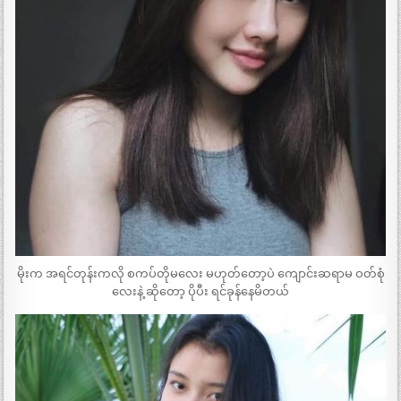
မိုးက အရင်တုန်းကလို စကပ်တိုမလေး မဟုတ်တော့ပဲ ကျောင်းဆရာမ ဝတ်စုံ
လေးနဲ့ ဆိုတော့ ပိုပီး ရင်ခုန်နေမိတယ်