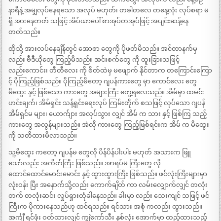
နာရီနဲ့ အမျှလုပ်နေရသော အလုပ် မဟုတ်၊ တခါတလေ တနေ့လုံး လုပ်စရာ မ
ရှိ အားနေတတ် သဖြင့် အိပ်ယာပေါ် စာအုပ်တအုပ်ဖြင့် အပျင်းဆန့်နေ
တတ်သည်။
ထိုသို့ အားလပ်နေချိန်တွင် အောစာ တွေကို ပိုဖတ်မိသည်။ အင်တာနက်မှ
လည်း ဗီဒီယိုတွေ ကြည့်မိသည်။ အင်းစက်တွေ ကို ထူးခြားသဖြင့်
လည်းကောင်း၊ တီတီလေး ကို စိတ်ထဲမှ မဖျောက် နိုင်တာက တကြောင်းကြော
င့် ပိုကြည့်ဖြစ်သည်။ ပိုကြည့်မိတော့ ဂျပန်ကားတွေ မှာ ကောင်လေး တွေ
မိထွေး နှင့် ဖြစ်သော ကားတွေ အများကြီး တွေ့ရလေသည်။ အိမ်မှာ ထမင်း
ဟင်းချက်၊ အိမ်ရှင်း သန့်ရှင်းရေးလုပ် ကြမ်းတိုက် စသဖြင့် လုပ်သော ဂျပန်
အိမ်ရှင်မ များ၊ ယောက်ျား အလုပ်သွား လျှင် အိမ် က သား နှင့် ဖြစ်ကြ သည့်
ကားတွေ အလွန်များသည်။ အဲလို ကားတွေ ကြည့်ဖြစ်ရင်းက အိမ် က မိထွေး
ကို သတိထားမိလာသည်။
သူ့မိထွေး ကတော့ ဂျပန်မ တွေလို ပိန်ပိန်ပါးပါး မဟုတ် အသားက ဖြူ
သော်လည်း အကိတ်ကြီး ဖြစ်သည်။ အာရပ်မ ကြီးတွေ လို
ထောင်ထောင်မောင်းမောင်း နှင့် ထွားထွားကြီး ဖြစ်သည်။ ဖင်လုံးကြီးများမှာ
လုံးဝန်း ပြီး အနောက်သို့လည်း ကောက်ချိတ် ကာ လမ်းလျှောက်လျှင် တလုံး
တက် တလုံးဆင်း လှုပ်ရှားတုံခါနေသည်။ ခါးမှာ လည်း သေးကျင် သဖြင့် ဖင်
ကြီးက ပိုကားနေသည်ဟု ထင်ရသည်။ ရင်သား အစုံ ကလည်း ထွားသည်။
အင်္ကျီ ရင်ဖုံး ဝတ်ထားလျှင် ကျွဲကော်သီး နှစ်လုံး အောက်မှာ ထည့်ထားသည့်