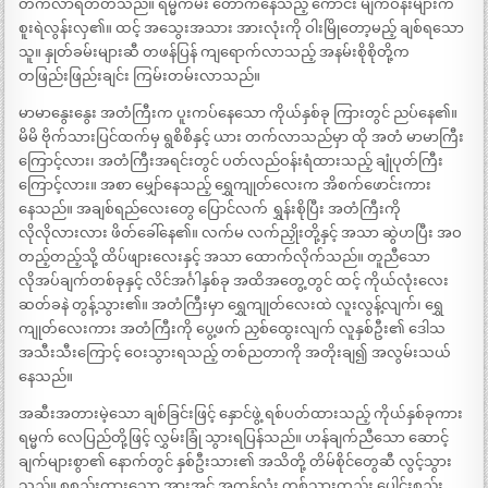
တက်လာရတတ်သည်။ ရမ္မက်မီး တောက်နေသည့် ကောင်း မျက်ဝန်းများက
စူးရဲလွန်းလှ၏။ ထင့် အသွေးအသား အားလုံးကို ဝါးမြိုတော့မည့် ချစ်ရသော
သူ။ နှုတ်ခမ်းများဆီ တဖန်ပြန် ကျရောက်လာသည့် အနမ်းစိုစိုတို့က
တဖြည်းဖြည်းချင်း ကြမ်းတမ်းလာသည်။
မာမာနွေးနွေး အတံကြီးက ပူးကပ်နေသော ကိုယ်နှစ်ခု ကြားတွင် ညပ်နေ၏။
မိမိ ဗိုက်သားပြင်ထက်မှ ရွစိစိနှင့် ယား တက်လာသည်မှာ ထို အတံ မာမာကြီး
ကြောင့်လား၊ အတံကြီးအရင်းတွင် ပတ်လည်ဝန်းရံထားသည့် ချုံပုတ်ကြီး
ကြောင့်လား။ အစာ မျှော်နေသည့် ရွှေကျုတ်လေးက အိစက်ဖောင်းကား
နေသည်။ အချစ်ရည်လေးတွေ ပြောင်လက် ရွှန်းစိုပြီး အတံကြီးကို
လိုလိုလားလား ဖိတ်ခေါ်နေ၏။ လက်မ လက်ညှိုးတို့နှင့် အသာ ဆွဲဟပြီး အဝ
တည့်တည့်သို့ ထိပ်ဖျားလေးနှင့် အသာ ထောက်လိုက်သည်။ တူညီသော
လိုအပ်ချက်တစ်ခုနှင့် လိင်အင်္ဂါနှစ်ခု အထိအတွေ့တွင် ထင့် ကိုယ်လုံးလေး
ဆတ်ခနဲ တွန့်သွား၏။ အတံကြီးမှာ ရွှေကျုတ်လေးထဲ လူးလွန့်လျက်၊ ရွှေ
ကျုတ်လေးကား အတံကြီးကို ပွေ့ဖက် ညှစ်ထွေးလျက် လူနှစ်ဦး၏ ဒေါသ
အသီးသီးကြောင့် ဝေးသွားရသည့် တစ်ညတာကို အတိုးချ၍ အလွမ်းသယ်
နေသည်။
အဆီးအတားမဲ့သော ချစ်ခြင်းဖြင့် နှောင်ဖွဲ့ ရစ်ပတ်ထားသည့် ကိုယ်နှစ်ခုကား
ရမ္မက် လေပြည်တို့ဖြင့် လွှမ်းခြုံ သွားရပြန်သည်။ ဟန်ချက်ညီသော ဆောင့်
ချက်များစွာ၏ နောက်တွင် နှစ်ဦးသား၏ အသိတို့ တိမ်စိုင်တွေဆီ လွင့်သွား
သည်။ စုစည်းထားသော အားအင် အကုန်လုံး တစ်သားတည်း ပေါင်းစည်း