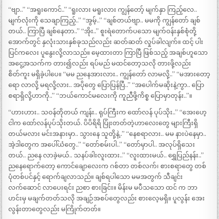
“ဗျာ..” “အရူးကောင်..” “ရူးလား မရူးလား ကျွန်တော့် မျက်နှာ ကြည့်လေ..
မျက်လုံးကို သေချာကြည့်..” “အွမ့်..” “ချစ်တယ်ဗျာ.. မမကို ကျွန်တော် ချစ်
တယ်.. ကြာပြီ ချစ်နေတာ..” “အိုး..” စူးရဲတောက်ပသော မျက်ဝန်းနှစ်စုံတို့
အောက်တွင် နှလုံးသားနှစ်ခုသည်လည်း ဆတ်ဆတ် လှုပ်ခါလျက်။ ထင့် ပါး
ပြင်ကလေး ပူနွေးလို့လာသည်။ မေ့ထားတာ ကြာပြီ ဖြစ်သည့် အချစ်ဟူသော
အငွေ့အသက်က တား၍လည်း ရပ်မည် မထင်တော့သလို တားဖို့လည်း
စိတ်ကူး မရှိခဲ့ပါပေ။ “မမ ညနေအားလား.. ကျွန်တော် လာမလို့..” “မအားတော့
ရော လာလို့ မရလို့လား.. အပိုတွေ ပြောပြန်ပြီ..” “အပေါက်မဆိုးနဲ့ကွာ.. ပြော
စရာရှိလို့ဟာကို..” “ဘယ်ကောင်မလေးကို ကူညီဖို့ကိစ္စ ပြောမှာတုန်း..”။
“ဟားဟား.. သဝန်တိုတယ် ကျန်း.. ရုပ်ကြီးက ထော်လန် ပုပ်သိုး..” “အေးဟေ့
ငါက ထော်လန်ပုပ်သိုးတယ်. ပိပိရိရိ ပြုံးတတ်တဲ့ဟာလေးတွေ များကြီးရှိ
တယ်မလား မင်းအနားမှာ.. သွားနေ သူတို့နဲ့..” “နေစရာလား.. မမ နားပဲနေမှာ..
အဲ့ဒါတွေက အပေါ်ယံတွေ..” “တော်စမ်းပါ..” “တော်မှာပါ.. အလုပ်ရှိသေး
တယ်.. ညနေ လာခဲ့မယ်.. သနပ်ခါးလူးထား..” “လူးထားမယ်.. ရွှေပြည်နန်း..”
ညနေရောက်တော့ ကောင်ချောလေးက ဂစ်တာ တစ်လက်၊ စားစရာတွေ တစ်
ပုံတစ်ပင်နှင့် ရောက်ချလာသည်။ ချစ်ရပါသော မမအတွက် သီချင်း
လက်ဆောင် လာပေးရင်း ညစာ စားခြင်း။ မိန်းမ မပီသသော ထင် က ဘာ
ဟင်းမှ မချက်တတ်သလို အချဉ်အစပ်တွေလည်း စားလေ့မရှိ။ ပူလွန်း အေး
လွန်းတာတွေလည်း မကြိုက်တတ်။