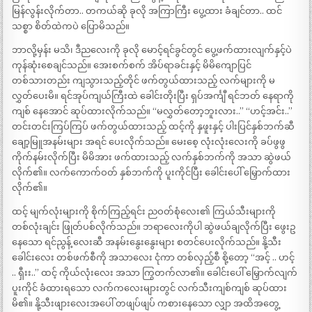
မြန်လွန်းလိုက်တာ.. တကယ်ဆို ခုလို အကြာကြီး ပွေ့ထား ခံချင်တာ.. ထင်
သစ္စာ စိတ်ထဲကပဲ ပြောမိသည်။
ဘာလို့မှန်း မသိ၊ ဒီညလေးကို ခုလို မောင့်ရင်ခွင်တွင် ပွေ့ဖက်ထားလျက်နှင့်ပဲ
ကုန်ဆုံးစေချင်သည်။ အေးစက်စက် အိပ်ရာခင်းနှင့် မိမိကျောပြင်
တစ်သားတည်း ကျသွားသည့်တိုင် ဖက်တွယ်ထားသည့် လက်များကို မ
လွှတ်ပေးမိ။ ရင်အုပ်ကျယ်ကြီးထဲ ခေါင်းတိုးပြီး ရှပ်အင်္ကျီ ရင်ဘတ် နေရာကို
ကျစ် နေအောင် ဆုပ်ထားလိုက်သည်။ “မလွှတ်တော့ဘူးလား..” “ဟင့်အင်း..”
တင်းတင်းကြပ်ကြပ် ဖက်တွယ်ထားသည့် ထင့်ကို နှဖူးနှင့် ပါးပြင်နှစ်ဘက်ဆီ
ချော့မြူအနမ်းများ အရင် ပေးလိုက်သည်။ မေးစေ့ လုံးလုံးလေးကို ခပ်ဖွဖွ
ကိုက်နမ်းလိုက်ပြီး မိမိအား ဖက်ထားသည့် လက်နှစ်ဘက်ကို အသာ ဆွဲဖယ်
လိုက်၏။ လက်ကောက်ဝတ် နှစ်ဘက်ကို ပူးကိုင်ပြီး ခေါင်းပေါ် မြှောက်ထား
လိုက်၏။
ထင့် မျက်လုံးများကို စိုက်ကြည့်ရင်း ညဝတ်စုံလေး၏ ကြယ်သီးများကို
တစ်လုံးချင်း ဖြုတ်ပစ်လိုက်သည်။ ဘရာလေးကိုပါ ဆွဲဖယ်ချလိုက်ပြီး ဖွေးဥ
နေသော ရင်ညွန့် လေးဆီ အနမ်းနွေးနွေးများ စတင်ပေးလိုက်သည်။ နို့သီး
ခေါင်းလေး တစ်ဖက်စီကို အသာလေး ငုံကာ တစ်လှည့်စီ စို့တော့ “အင့် .. ဟင့်
.. ရှီးး..” ထင့် ကိုယ်လုံးလေး အသာ ကြွတက်လာ၏။ ခေါင်းပေါ် မြှောက်လျက်
ပူးကိုင် ခံထားရသော လက်ကလေးများတွင် လက်သီးကျစ်ကျစ် ဆုပ်ထား
မိ၏။ နို့သီးဖျားလေးအပေါ် တဖျပ်ဖျပ် ကစားနေသော လျှာ အထိအတွေ့