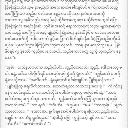
ထိုနေ့မှ စ၍ ထင် နှင့် ကောင်းကင်ယံ သည်ဆိုင်လေးတွင် နေ့တိုင်းနီးပါး တွေ့
ဖြစ်ကြသည်။ သူမ နာမည်ကို အဖျားဆွတ်ခေါ်လျင်ပင် မကြိုက်တတ်သည့်
အပျိုကြီးမမ သည်ကောင်လေးကျမှ မမ ဆိုသော နာမ်စားလေးကို
သဘောကျ နေမိသည်။ အလုပ်နှင့် ဆိုင်တာတွေရော မဆိုင်တာတွေပါ ပြော
ဖြစ်ကြရင်း အရင်းနှီးဆုံး သူစိမ်းအဆင့် ရောက်သွားကြသည်။ မျက်နှာကြော
တင်းသည့် အပျိုကြီးမမနှင့် ပျိုတိုင်းကြိုက်တဲ့ နှင်းဆီခိုင် ကောင်ချောလေး။
တစ်ယောက်ကို တစ်ယောက် ဖွင့်မပြောဘဲ စိတ်ချင်း နီးစပ်ခဲ့ကြသည်။ ကိုယ်
ချင်းပါ ပူးကပ်သွားမိကြပုံက “သူက လူသစ်.. ဘာမှ နားမလည်ဘူး မမ.. ဖြစ်
နိုင်ရင် ကျွန်တော် ကူညီပေးချင်တယ်.. သည်ကောင်တွေ သူ့ကို လူလည်ကျနေ
တာ..”။
“အွမ်း.. သည်နယ်ပယ်က သည်လိုပါပဲ.. ကူညီတာလည်း ကူညီ.. ဒေါသတော့ မ
ပါစေနဲ့.. ဒေါသ ပါလိုက်ရင် ဘာလုပ်လုပ် ရှုံးကို ရှုံးတယ်..” “ကျွန်တော် မမကို
ရှုံးသလိုလား..” “အလိုတော်.. ရှုံးရအောင် ရှင်နဲ့ကျုပ်က ပြိုင်ဖူးလို့လား..”
“ပြိုင်ချိန်ကို မရလိုက်တာလေ.. တောက်ချတာ လက်သန်းလေးနဲ့..” “ကြံကြံဖန်
ဖန် ကောင်းရယ်.. စကားတတ်တိုင်း ပေါက်ကရတွေ မပြောစမ်းနဲ့..” “ဘာမှ
ပေါက်ကရ မဟုတ်ဘူး.. တကယ်.. ကျွန်တော် မမကို ကြွေသွားတာ အဲ့တုန်း
ကတည်းကပဲ..” “ဘာ ရယ်..” “ဟီးဟီး..” “ဟွမ်းးး..” “မမ..” “ဘာတုန်း..” “ရှက်
သွားတာလား..” “အောင်မာ.. ရှက်ရအောင် ပေါက်ကရ ပြောတာ ညည်းလေ..
ကျုပ်က ဘာကိစ္စ ရှက်ရမှာ..” “အဲ့ဒါဆို ဖြေ.. ကျွန်တော့် ချစ်လား..” “ဟေ..”
“ဟီးဟီး..” “ကောင်းကင်ယံ..”။