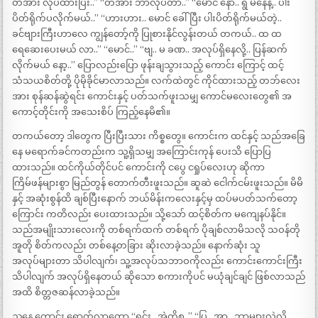
တအား လုပ်ထားပြီး..” “တအား ဘာလုပ်တာ..” “မောင် နော်.. ရွ မနေနဲ့.. ပါး
ပိတ်ရိုက်ပလိုက်မယ်..” “ဟားဟား.. မောင် ခေါ်ပြီး ပါးပိတ်ရိုက်မယ်တဲ့..
ခင်ဗျားကြီးဟာလေ ကျွန်တော့်ကို ပြုစားနိုင်လွန်းတယ် တကယ်.. ထ ထ
ရေဆေးပေးမယ် လာ..” “မောင်..” “ဗျ.. မ ခဏ.. အလုပ်ရှိနေလို့.. ပြန်ဆက်
လိုက်မယ် နော့..” ပြောလည်းပြော ဖုန်းချသွားသည့် ကောင်း ကြောင့် ထင့်
သံသယစိတ်တို့ ပိုမိုခိုင်မာလာသည်။ လက်ထဲတွင် ကိုင်ထားသည့် တဘ်လေး
အား စုန်ဆန်ဆွဲရင်း ကောင်းနှင့် ပတ်သက်ဖူးသမျှ ကောင်မလေးတွေ၏ အ
ကောင့်တိုင်းကို အသေးစိပ် ကြည့်နေမိ၏။
တကယ်တော့ ဒါတွေက ပြီးပြီးသား ကိစ္စတွေ။ ကောင်းက ထင်နှင့် သည်အခြေ
နေ မရောက်ခင်ကတည်းက သူ့ရှိသမျှ အကြောင်းကုန် ပေးသိ ပြောပြ
ထားသည်။ ထင်ကိုယ်တိုင်ပင် ကောင်းကို ငပွေ ငရှုပ်လေးဟု ဆိုကာ
ကြိမ်ဖန်များစွာ မြည်တွန် တောက်တီးဖူးသည်။ ဆူဆဲ ငေါက်ငမ်းဖူးသည်။ မိမိ
နှင့် အဆုံးစွန်ထိ ချစ်ပြီးနောက် ဘယ်မိန်းကလေးနှင့်မှ ထပ်မပတ်သက်တော့
ကြောင်း ကတိလည်း ပေးထားသည်။ သို့သော် ထင့်စိတ်က မကျေနပ်နိုင်။
သည်အမျိုးသားလေးကို တစ်ရက်ထက် တစ်ရက် ပိုချစ်လာမိသလို သဝန်တို
အူတို စိတ်ကလည်း တစ်နေ့တခြား ဆိုးလာခဲ့သည်။ နောက်ဆုံး သူ
အလုပ်များတာ သိပါလျက်၊ သူ့အလုပ်သဘာဝကိုလည်း ကောင်းကောင်းကြီး
သိပါလျက် အလုပ်ရှိနေတယ် ဆိုသော စကားကိုပင် မယုံချင်ချင် ဖြစ်လာသည်
အထိ စိတ္တဇဆန်လာခဲ့သည်။
ညနေ ကောင်း ရောက်လာတော့ “ရှင်း.. အဲ့ကိစ္စ..” “ပြ.. အာ.. ဘာများလဲလို့..