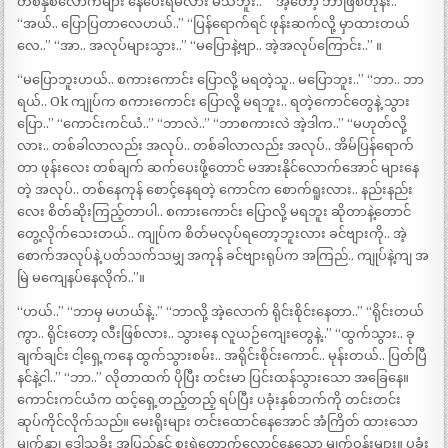
တစ်နှစ်လောက်များ နေပေးရမလား မသိဘူး..” “အဲ့တော့ ဘာဖြစ်တုန်း..”
“အယ်.. ပြောပြတာလေဟယ်..” “ပြန်ရောက်ရင် ဖုန်းဆက်လို့ မှာထားတယ်
လေ..” “အာ.. အလုပ်များသွား..” “မပြောနဲ့ဗျာ.. အဲ့အလုပ်ကြောင်း..” ။
“မပြောဘူးဟယ်.. စကားကောင်း ပြောလို့ မရတဲ့သူ.. မပြောဘူး..” “ဘာ.. ဘာ
ရယ်.. Ok ကျုပ်က စကားကောင်း ပြောလို့ မရဘူး.. ရတဲ့ကောင်တွေနဲ့ သွား
ပြော..” “ကောင်းကင်ယံ..” “ဘာလဲ..” “ဘာစကားလဲ အဲ့ဒါက..” “မဟုတ်လို့
လား.. တစ်ခါလာလည်း အလုပ်.. တစ်ခါလာလည်း အလုပ်.. အိမ်ပြန်ရောက်
တာ ဖုန်းလေး တစ်ချက် ဆက်ပေးဖို့တောင် မအားနိုင်လောက်အောင် များနေ
တဲ့ အလုပ်.. တစ်နေကုန် စောင့်နေရတဲ့ ကောင်က စောက်ရူးလား.. နည်းနည်း
လေး စိတ်ဆိုးကြည့်တာပါ.. စကားကောင်း ပြောလို့ မရဘူး ဆိုတာနဲ့တောင်
တွေ့လိုက်သေးတယ်.. ကျုပ်က စိတ်မလုပ်ရတော့ဘူးလား ခင်ဗျားကို.. အဲ့
စောက်အလုပ်နဲ့ ပတ်သက်သမျှ အကုန် ခင်ဗျားရုပ်က အကြည်.. ကျုပ်နဲ့ကျ အ
မြဲ မကျေနပ်နေလိုက်..”။
“ဟယ်..” “ဘာမှ မဟယ်နဲ့..” “ဘာလို့ အဲ့လောက် ရိုင်းစိုင်းနေတာ..” “ရိုင်းတယ်
ကွာ.. ရိုင်းတော့ လီးဖြစ်လား.. သွားနေ လူယဉ်ကျေးတွေနဲ့..” “ထွက်သွား.. ခု
ချက်ချင်း ငါ့ရှေ့ကနေ ထွက်သွားစမ်း.. အရိုင်းစိုင်းကောင်.. မုန်းတယ်.. ပြတ်ပြီ
နင်နဲ့ငါ..” “ဘာ..” လိုတာထက် ပိုပြီး တင်းမာ ပြင်းထန်သွားသော အခြေနေ။
ကောင်းကင်ယံက ထင့်ရှေ့တည့်တည့် ရပ်ပြီး ပခုံးနှစ်ဘက်ကို တင်းတင်း
ဆုပ်ကိုင်လိုက်သည်။ မေးရိုးများ တင်းထောင်နေအောင် အံကြိတ် ထားသော
မျက်နှာ၊ ဒေါသခိုး အပြည့်နှင့် စူးရဲတောက်လောင်နေသော မျက်ဝန်းများ။ ပခုံး