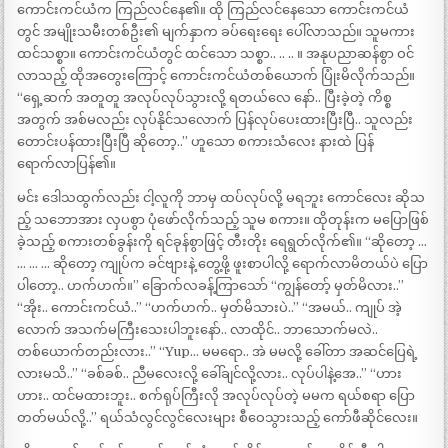
ကောင်းကင်ယံက ကြည်လင်နေ၏။ ထို ကြည်လင်နေသော ကောင်းကင်ယံ
တွင် အမျိုးသမီးတစ်ဦး၏ မျက်နှာက ခပ်ရေးရေး ပေါ်လာသည်။ သူမကား
ထင်သစ္စာ။ ကောင်းကင်ယံတွင် ထင်သော သစ္စာ.. .. .. ။ အနုပညာဆန်စွာ ဝင်
လာသည့် ထိုအတွေးကြောင့် ကောင်းကင်ယံတစ်ယောက် ပြုံးမိလိုက်သည်။
“ရှေ့ဆက် အတူတူ အလုပ်လုပ်သွားလို့ ရတယ်လေ နော်.. ပြီးခဲ့တဲ့ ကိစ္စ
အတွက် အစ်မလည်း လုပ်နိုင်သလောက် ပြန်လုပ်ပေးထားပြီးပြီ.. သူလည်း
တောင်းပန်ထားပြီးပြီ ဆိုတော့..” ဟူသော စကားသံလေး နားထဲ ပြန်
ရောက်လာပြန်၏။
မင်း ဒေါသထွက်လည်း ငါ့လူကို ဘာမှ ထပ်လုပ်လို့ မရဘူး ကောင်လေး ဆိုသ
ည့် သဘောအား လှပစွာ ပုံဖော်လိုက်သည့် သူမ စကား။ ထိုတုန်းက မပြောဖြစ်
ခဲ့သည့် စကားတစ်ခွန်းကို ရင်ခုန်စွာဖြင့် တီးတိုး ရေရွတ်လိုက်၏။ “ဆိုတော့ …
… … … ဆိုတော့ ကျုပ်က ခင်ဗျားနဲ့ တွေ့ဖို့ ဖူးစာပါလို့ ရောက်လာမိတယ်ပဲ ပြော
ပါတော့.. ဟက်ဟက်။” ခြောက်လခန့်ကြာသော် “ကျွန်တော့် မှတ်မိလား..”
“အိုး.. ကောင်းကင်ယံ..” “ဟက်ဟက်.. မှတ်မိသားပဲ..” “အမယ်.. ကျုပ် အဲ့
လောက် အသက်မကြီးသေးပါဘူးနော်.. လာထိုင်.. ဘာသောက်မလဲ..
တစ်ယောက်တည်းလား..” “Yup… မမရော.. အဲ မမလို့ ခေါ်တာ အဆင်ပြေရဲ့
လားမသိ..” “ခစ်ခစ်.. ညီမလေးလို့ ခေါ်ချင်လို့လား.. လုပ်ပါနဲ့အေ..” “ဟား
ဟား.. ထင်မထားဘူး.. စက်ရုပ်ကြီးလို အလုပ်လုပ်တဲ့ မမက ရယ်စရာ ပြော
တတ်မယ်လို့..” ရယ်သံလွင်လွင်လေးများ စီဝေသွားသည့် ကော်ဖီဆိုင်လေး။