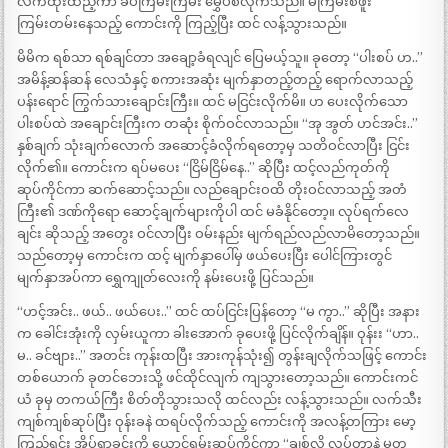
လက်ထိုးထည့်ကာ ခပ်ကြမ်းကြမ်း မွှေပစ်လိုက်သည်။ မကြမ်းစဖူး
ကြမ်းတမ်းနေသည့် ကောင်းကို ကြည့်ပြီး ထင် လန့်သွားသည်။
မိမိက ရစ်သာ ရစ်ချင်တာ အချော့ခံရလျင် ပြေမယ့်သူ။ ခုတော့ “ပါးစပ် ဟ..”
အမိန့်ဆန်ဆန် လေသံနှင့် စကားအဆုံး မျက်နှာတည့်တည့် ရောက်လာသည့်
ပန်းရောင် ကြွက်သားချောင်းကြီး။ ထင် မငြင်းလိုက်မိ။ ဟ ပေးလိုက်သော
ပါးစပ်ထဲ အချောင်းကြီးက တဆုံး စိုက်ဝင်လာသည်။ “အု အွတ် ဟင်အင်း..”
နှစ်ချက် သုံးချက်လောက် အဆောင့်ခံလိုက်ရတော့မှ သတိဝင်လာပြီး ငြင်း
လိုက်၏။ ကောင်းက ရပ်မပေး “ငြိမ်ငြိမ်နေ..” ဆိုပြီး ထင့်လည်ကုတ်ကို
ဆုပ်ကိုင်ကာ ဆက်ဆောင့်သည်။ လည်ချောင်းဝထိ တိုးဝင်လာသည့် အတံ
ကြီး၏ ဒဏ်ကိုရော ဆောင့်ချက်များကိုပါ ထင် မခံနိုင်တော့။ လုပ်ရက်လေ
ချင်း ဆိုသည့် အတွေး ဝင်လာပြီး ဝမ်းနည်း မျက်ရည်လည်လာမိတော့သည်။
သည်တော့မှ ကောင်းက ထင့် မျက်နှာပေါ်မှ ဖယ်ပေးပြီး ပေါင်ကြားတွင်
မျက်နှာအပ်ကာ ရွှေကျုတ်လေးကို နမ်းပေးဖို့ ပြင်သည်။
“ဟင့်အင်း.. ဖယ်.. ဖယ်ပေး..” ထင် ထပ်ငြင်းပြန်တော့ “မ ကွာ..” ဆိုပြီး အနား
က ခေါင်းအုံးကို လှမ်းယူကာ ခါးအောက် ခုပေးဖို့ ပြင်လိုက်ချိန်။ ဝုန်းး “ဟာ..
မ.. ခင်ဗျား..” အတင်း ကုန်းထပြီး အားကုန်သုံး၍ တွန်းချလိုက်သဖြင့် ကောင်း
တစ်ယောက် ခုတင်ဘေးသို့ ဖင်ထိုင်လျက် ကျသွားတော့သည်။ ကောင်းကင်
ယံ ခုမှ တကယ်ကြီး စိတ်တိုသွားသလို ထင်လည်း လန့်သွားသည်။ လက်သီး
ကျစ်ကျစ်ဆုပ်ပြီး ဝုန်းခနဲ ထရပ်လိုက်သည့် ကောင်းကို အလန့်တကြား မော့
ကြည့်ရင်း အိပ်ရာခင်းကို ယောင်ရမ်းဆုပ်ကိုင်ကာ “ချစ်လို့ လုပ်တာနဲ့ မတူ