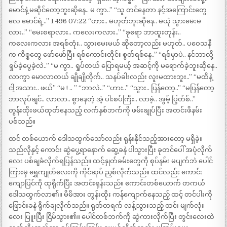
မောင်နဲ့ မဆိုင်တော့ဘူးဆိုနေ.. မ ကွာ..” “သူ တင်နေတာ နင့်အကြောင်းတွေ
လေ မောင်ရဲ့..” 1 496 07:22 “ဟား.. မဟုတ်ဘူးဆိုနေ.. မယုံ သွားမေးမ
လား..” “မေးစရာလား.. ကလေးကလား..” “ခုရော ဘာထူးတုန်း..
ကလေးကလား အရစ်တုံး.. သွားမေးမယ် ဆိုတော့လည်း မဟုတ်.. ပဝေသနီ
က ကိစ္စတွေ ဖော်ဖော်ပြီး ရစ်ကောင်းတိုင်း စွတ်ရစ်နေ..” “ရစ်မှာပဲ.. နင်ဘာလို့
ရှုပ်ခဲ့ပွေခဲ့လဲ..” “မ ကွာ.. ရှုပ်တယ် ပြောရမယ့် အဆင့်ကို မရောက်ခဲ့ဘူးဆိုနေ..
လာကွာ မောလာတယ် ချိုချိုတိုက်.. သနပ်ခါးလည်း လူးမထားဘူး..” “မထိနဲ့
ငါ့ အသား.. ဖယ်” “မ ! .. ” “ဘာလဲ..” “ဟား..” “သွား.. ပြန်တော့..” “မပြန်တော့
ဘာလုပ်ချင်.. လာလာ.. စွာနေတဲ့ အဲ့ ပါးစပ်ကြီး.. လာခဲ့.. အွမ့် ပြွတ်စ်..”
တွန်းထိုးဖယ်ထုတ်နေသည့် လက်နှစ်ဘက်ကို ဖမ်းချုပ်ပြီး အတင်းဖိနမ်း
ပစ်သည်။
ထင် တစ်ယောက် ဒေါသထွက်သော်လည်း ရုန်းနိုင်သည့်အားတော့ မရှိခဲ့။
သည်လိုနှင့် ကောင်း ဆွဲပွေ့ရာနောက် ဆွေ့ခနဲ ပါသွားပြီး ခုတင်ပေါ် အပုံလိုက်
လေး ပစ်ချခံလိုက်ရပြန်သည်။ ထင့်နှုတ်ခမ်းတွေကို စုပ်နမ်း မပျက်ဘဲ ပေါင်
ကြားမှ ရွှေကျုတ်လေးကို ကိုင်ဆုပ် ညှစ်လိုက်သည်။ ထင်လည်း ကောင်း
ကျောပြင်ကို ထုရိုက်ပြီး အတင်းရုန်းသည်။ ကောင်းတစ်ယောက် တကယ်
ဒေါသထွက်လာ၏။ မိမိအား တွန်းထိုး ကန်ကျောက်နေသည့် ထင့် တင်ပါးကို
ဖြောင်းခနဲ ရိုက်ချလိုက်သည်။ ရုတ်တရက် လန့်သွားသည့် ထင်၊ မျက်လုံး
လေး ပြူးပြီး ငြိမ်သွား၏။ ပေါင်တစ်ဘက်ကို ဆွဲကားလိုက်ပြီး တွင်းလေးထဲ