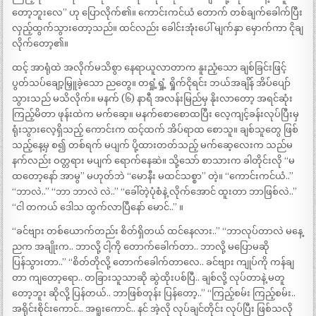
တော့ဘူးလေ” ဟု ပြောလိုက်၏။ ကောင်းကင်ယံ တောက် တစ်ချက်ခေါက်ပြီး
လှည့်ထွက်သွားတော့သည်။ ထင်လည်း ခေါင်းအုံးပေါ် မျက်နှာ မှောက်ကာ ငိုချ
လိုက်တော့၏။
ထင့် အာရုံထဲ အလိုက်မသိစွာ နေရာယူလာတာက နူးညံ့သော ချစ်ခြင်းဖြင့်
ပွတ်သပ်ချော့မြှူခဲ့သော ညတွေ။ တရှုံ့ရှုံ့ ရှိုက်ငိုရင်း ဘယ်အချိန် အိပ်ပျော်
သွားသည် မသိလိုက်။ မနက် (၆) နာရီ အလန်းမြည်မှ နိုးလာတော့ အရင်ဆုံး
ကြည့်မိတာ ဖုန်းထဲက မက်ဆေ့။ မနက်စောစောထပြီး လေ့ကျင့်ခန်းလုပ်ပြီးမှ
ရုံးသွားလေ့ရှိသည့် ကောင်းက ထင့်ထက် အိပ်ရာထ စောသူ။ ချစ်သူတွေ ဖြစ်
သည့်နေ့မှ စ၍ တစ်ရက် မပျက် ပို့ထားတတ်သည့် မက်ဆေ့လေးက သည်မ
နက်လည်း ဝတ္တရား မပျက် ရောက်နေဆဲ။ သို့သော် စာသားက ခါတိုင်းလို “မ
ထတော့နော် အာမွ” မဟုတ်ဘဲ “မောနီး မထင်သစ္စာ” တဲ့။ “ကောင်းကင်ယံ..”
“ဘာလဲ..” “ဘာ ဘာလဲ လဲ..” “ခေါ်တဲ့ပုံစံနဲ့ လိုက်အောင် ထူးတာ ဘာဖြစ်လဲ..”
“ငါ တကယ် ဒေါသ ထွက်လာပြီနော် မောင်..” ။
“ခင်ဗျား တစ်ယောက်တည်း စိတ်ရှိတယ် ထင်နေလား..” “ဘာလုပ်တာလဲ မနေ့
ညက အချိုးက.. ဘာလို့ ငါ့ကို တောက်ခေါက်တာ.. ဘာလို့ မပြောမဆို
ပြန်သွားတာ..” “စိတ်တိုလို့ တောက်ခေါက်တာလေ.. ခင်ဗျား ကျုပ်ကို ကန်ချ
တာ ကျတော့ရော.. တခြားသူသာဆို ဆွဲထိုးပစ်ပြီ.. ချစ်လို့ လုပ်တာနဲ့ မတူ
တော့ဘူး ဆိုလို့ ပြန်တယ်.. ဘာဖြစ်တုန်း ပြန်တော့..” “ကြည့်စမ်း ကြည့်စမ်း..
အရိုင်းစိုင်းကောင်.. အရူးကောင်.. နင် အဲ့လို လုပ်ချင်တိုင်း လုပ်ပြီး ဖြစ်သလို