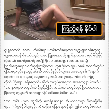
စူးရှတောက်ပသော မျက်ဝန်းများ၊ တင်းတင်းစေ့ထားသည့် နှုတ်ခမ်းထူထူ၊
နွေးထွေးဟန် ရှိသော်လည်း လုံးဝ ပြုံးမနေသည့် မျက်နှာထား၊ အရပ်မြင့်မြင့်
ကိုယ်လုံး တောင့်တောင့် အပျိုကြီးမမ ထင်သစ္စာ။ ဝတ်ထားသည့်
ကြက်သွေးရောင် ဝတ်စုံကြောင့်ပဲလား၊ သူမ ပုံစံက ဆူးများ၏ အထက်တွင် ဝ
င့်ကြွားစွာ ပွင့်နေသည့် နှင်းဆီ တစ်ပွင့်နှင့်ပင် တူနေသေးတော့၏။ “ရောက်
ရောက်ချင်း ရှင်းရမယ့် အမှုလေး ရှိတယ် မသစ္စာရေ.. တစ်ချက် ကြည့်
လိုက်ပါဦးဗျာ.. ခရီးရောက်မဆိုက် အလုပ်ပေးရတာ အားတော့နာပါတယ်..”
“အားနာစရာမှ မဟုတ်ဘဲ ဦးညီညီနိုင်.. ကျွန်မက အလုပ်လုပ်ဖို့လာတာလေ..
ပြီးတော့ ကျွန်မကို ထင်သစ္စာလို့ပဲ ခေါ်စေချင်ပါတယ်..” ။
“အာ.. အင်း.. ဟုတ်.. ဟုတ်ကဲ့.. စောရီး မသစ္စာ.. အဲ မထင်သစ္စာ.. စိတ်မရှိပါနဲ့
ဗျာ..” “ကိစ္စမရှိပါဘူးရှင့်.. ကဲ တခြား ပြောစရာမရှိရင် ကျွန်မ အလုပ်စတော့