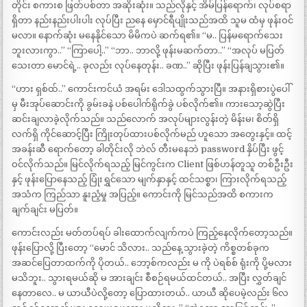
တိုင်း စကားစ ဖြတ်ပစ်တာ အဆိုးဆုံး။ သည်လိုနှင့် အိမ်ပြန်ရောက်၊ လုပ်စရာ
ရှိတာ နည်းနည်းပါးပါး လုပ်ပြီး ညနေ မှောင်ရီပျိုးသည်အထိ သူမ ထံမှ ဖုန်းဝင်
မလာ။ နောက်ဆုံး မနေနိုင်သော မိမိကပဲ ဆက်ရ၏။ “မ.. ပြန်မရောက်သေး
ဘူးလားကွာ..” “ကြာပေါ့..” “ဘာ.. ဘာလို့ ဖုန်းမဆက်တာ..” “အလုပ် မပြတ်
သေးတာ မောင်ရဲ့.. ခုလည်း လုပ်နေတုန်း.. ခဏ..” ဆိုပြီး ဖုန်းပြန်ချသွား၏။
“ဟား ရှစ်ထ်..” ကောင်းကင်ယံ အရမ်း ဒေါသထွက်သွားပြီ။ အနားရှိစားပွဲပေါ်
မှ မီးအုပ်ဆောင်းကို ခွမ်းခနဲ ပစ်ပေါက်ရိုက်ခွဲ ပစ်လိုက်၏။ ကားသော့ဆွဲပြီး
ဆင်းချလာခဲ့လိုက်သည်။ သည်လောက် အလုပ်များလွန်းတဲ့ မိန်းမ၊ စိတ်ရှိ
လက်ရှိ ကိုင်ဆောင့်ပြီး ကြိုးတုပ်ထားပစ်လိုက်မည် ဟူသော အတွေးနှင့်။ ထင့်
အခန်းဆီ ရောက်တော့ ခါတိုင်းလို ဘဲလ် တီးမနေဘဲ password နှိပ်ပြီး ဖွင့်
ဝင်လိုက်သည်။ မြင်လိုက်ရသည့် မြင်ကွင်းက Client ဖြစ်ဟန်တူသူ တစ်ဦးဦး
နှင့် ဖုန်းပြောနေသည့် ပြုံးရွှင်သော မျက်နှာနှင့် ထင်သစ္စာ၊ ကြားလိုက်ရသည့်
အသံက ကြည်သာ နူးညံ့မှု အပြည့်။ ကောင်းကို မြင်သည်အထိ စကားက
ချက်ချင်း မပြတ်။
ကောင်းလည်း မတ်တပ်ရပ် ခါးထောက်လျက်ကပဲ ကြည့်နေလိုက်တော့သည်။
ဖုန်းပြောလို့ ပြီးတော့ “မောင် သိလား.. သည်နေ့ သွားခဲ့တဲ့ ကိစ္စတစ်ခုက
အဆင်ပြေတာထက်ကို ပိုတယ်.. ဘော့စ်ကလည်း မ ကို ပဲရစ်စ် ရုံးကို ပို့မလား
မသိဘူး.. သွားရမယ်ဆို မ အားချင်း စီစဉ်ရမယ်ထင်တယ်.. အပြီး လွှတ်ချင်
နေတာလေ.. မ ယာယီပဲလို့တော့ ပြောထားတယ်.. ယာယီ ဆိုပေမဲ့လည်း ၆လ