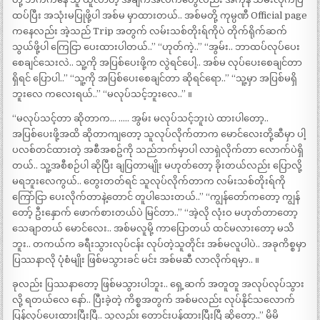
ထပ်ပြီး အသုံးမပြုဖို့ပါ အစ်မ မှာထားတယ်.. အစ်မတို့ ကုမ္ပဏီ Official page
ကနေလည်း အဲ့သည် Trip အတွက် လမ်းသစ်တိုးရ်ကိုပဲ တိုက်ရိုက်ဆက်
သွယ်ဖို့ပါ ကြေငြာ ပေးထားပါတယ်..” “ဟုတ်ကဲ့..” “အွမ်း.. ဘာထပ်လုပ်ပေး
စေချင်သေးလဲ.. သူ့ကို အပြစ်ပေးဖို့က လွဲရင်ပေါ့.. အစ်မ လုပ်ပေးစေချင်တာ
ရှိရင် ပြောပါ..” “သူ့ကို အပြစ်ပေးစေချင်တာ ဆိုရင်ရော..” “သူ့မှာ အပြစ်မရှိ
ဘူးလေ ကလေးရယ်..” “မလုပ်သင့်ဘူးလေ..” ။
“မလုပ်သင့်တာ ဆိုတာက… ….. အွမ်း မလုပ်သင့်ဘူးပဲ ထားပါတော့..
အပြစ်ပေးဖို့အထိ ဆိုတာကျတော့ သူလုပ်လိုက်တာက မောင်လေးတို့ဆီမှာ ပါ့
ပလစ်တင်ထားတဲ့ အစီအစဥ်ကို သည်ဘက်မှာပါ လာရှဲလိုက်တာ လောက်ပဲရှိ
တယ်.. သူ့အစီစဉ်ပါ ဆိုပြီး ချပြတာမျိုး မဟုတ်တော့ ခိုးတယ်လည်း ပြောလို့
မရဘူးလေကွယ်.. တွေးတတ်ရင် သူလုပ်လိုက်တာက လမ်းသစ်တိုးရ်ကို
ကြော်ငြာ ပေးလိုက်တာနဲ့တောင် တူပါသေးတယ်..” “ကျွန်တော်ကတော့ ကျွန်
တော့် ဦးနှောက် ဖောက်စားတယ်ပဲ မြင်တာ..” “အဲ့လို လုံးဝ မဟုတ်တာတော့
သေချာတယ် မောင်လေး.. အစ်မလူမို့ ကာပြောတယ် ထင်မလားတော့ မသိ
ဘူး.. တကယ်က ခရီးသွားလုပ်ငန်း လုပ်တဲ့သူတိုင်း အစ်မလူပါပဲ.. အခုကိစ္စမှာ
ပြဿနာလို ပုံစံမျိုး ဖြစ်မသွားခင် မင်း အစ်မဆီ လာလိုက်ရမှာ.. ။
ခုလည်း ပြဿနာတော့ ဖြစ်မသွားပါဘူး.. ရှေ့ဆက် အတူတူ အလုပ်လုပ်သွား
လို့ ရတယ်လေ နော်.. ပြီးခဲ့တဲ့ ကိစ္စအတွက် အစ်မလည်း လုပ်နိုင်သလောက်
ပြန်လုပ်ပေးထားပြီးပြီ.. သူလည်း တောင်းပန်ထားပြီးပြီ ဆိုတော့..” မိမိ