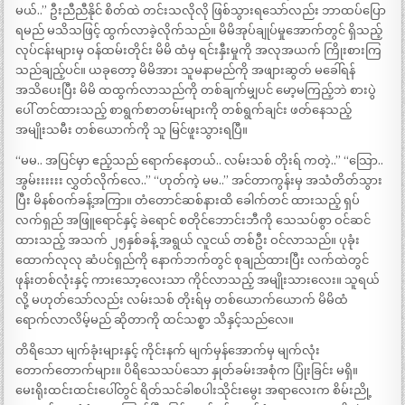
မယ်..” ဦးညီညီနိုင် စိတ်ထဲ တင်းသလိုလို ဖြစ်သွားရသော်လည်း ဘာထပ်ပြော
ရမည် မသိသဖြင့် ထွက်လာခဲ့လိုက်သည်။ မိမိအုပ်ချုပ်မှုအောက်တွင် ရှိသည့်
လုပ်ငန်းများမှ ဝန်ထမ်းတိုင်း မိမိ ထံမှ ရင်းနှီးမှုကို အလုအယက် ကြိုးစားကြ
သည်ချည့်ပင်။ ယခုတော့ မိမိအား သူမနာမည်ကို အဖျားဆွတ် မခေါ်ရန်
အသိပေးပြီး မိမိ ထထွက်လာသည်ကို တစ်ချက်မျှပင် မော့မကြည့်ဘဲ စားပွဲ
ပေါ် တင်ထားသည့် စာရွက်စာတမ်းများကို တစ်ရွက်ချင်း ဖတ်နေသည့်
အမျိုးသမီး တစ်ယောက်ကို သူ မြင်ဖူးသွားရပြီ။
“မမ.. အပြင်မှာ ဧည့်သည် ရောက်နေတယ်.. လမ်းသစ် တိုးရ် ကတဲ့..” “သြော..
အွမ်းးးးးး လွှတ်လိုက်လေ..” “ဟုတ်ကဲ့ မမ..” အင်တာကွန်းမှ အသံတိတ်သွား
ပြီး မိနစ်ဝက်ခန့်အကြာ။ တံတောင်ဆစ်နားထိ ခေါက်တင် ထားသည့် ရှပ်
လက်ရှည် အဖြူရောင်နှင့် ခဲရောင် စတိုင်ဘောင်းဘီကို သေသပ်စွာ ဝင်ဆင်
ထားသည့် အသက် ၂၅နှစ်ခန့် အရွယ် လူငယ် တစ်ဦး ဝင်လာသည်။ ပုခုံး
ထောက်လုလု ဆံပင်ရှည်ကို နောက်ဘက်တွင် စုချည်ထားပြီး လက်ထဲတွင်
ဖုန်းတစ်လုံးနှင့် ကားသော့လေးသာ ကိုင်လာသည့် အမျိုးသားလေး။ သူရယ်
လို့ မဟုတ်သော်လည်း လမ်းသစ် တိုးရ်မှ တစ်ယောက်ယောက် မိမိထံ
ရောက်လာလိမ့်မည် ဆိုတာကို ထင်သစ္စာ သိနှင့်သည်လေ။
တိရိသော မျက်ခုံးများနှင့် ကိုင်းနက် မျက်မှန်အောက်မှ မျက်လုံး
တောက်တောက်များ။ ပိရိသေသပ်သော နှုတ်ခမ်းအစုံက ပြုံးခြင်း မရှိ။
မေးရိုးထင်းထင်းပေါ်တွင် ရိတ်သင်ခါစပါးသိုင်းမွေး အရာလေးက စိမ်းညို့