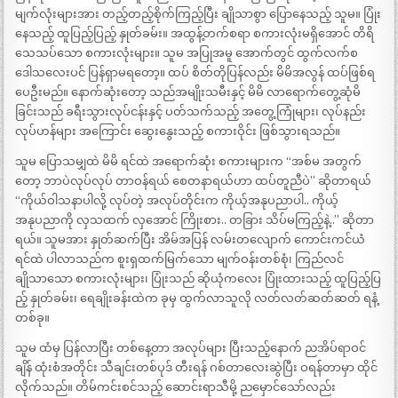
မျက်လုံးများအား တည့်တည့်စိုက်ကြည့်ပြီး ချိုသာစွာ ပြောနေသည့် သူမ။ ပြုံး
နေသည့် ထူပြည့်ပြည့် နှုတ်ခမ်း။ အထွန့်တက်စရာ စကားလုံးမရှိအောင် တိရိ
သေသပ်သော စကားလုံးများ။ သူမ အပြုအမူ အောက်တွင် ထွက်လက်စ
ဒေါသလေးပင် ပြန်ရှာမရတော့။ ထပ် စိတ်တိုပြန်လည်း မိမိအလွန် ထပ်ဖြစ်ရ
ပေဦးမည်။ နောက်ဆုံးတော့ သည်အမျိုးသမီးနှင့် မိမိ လာရောက်တွေ့ဆုံမိ
ခြင်းသည် ခရီးသွားလုပ်ငန်းနှင့် ပတ်သက်သည့် အတွေ့ကြုံများ၊ လုပ်နည်း
လုပ်ဟန်များ အကြောင်း ဆွေးနွေးသည့် စကားဝိုင်း ဖြစ်သွားရသည်။
သူမ ပြောသမျှထဲ မိမိ ရင်ထဲ အရောက်ဆုံး စကားများက “အစ်မ အတွက်
တော့ ဘာပဲလုပ်လုပ် တာဝန်ရယ် စေတနာရယ်ဟာ ထပ်တူညီပဲ” ဆိုတာရယ်
“ကိုယ်ဝါသနာပါလို့ လုပ်တဲ့ အလုပ်တိုင်းက ကိုယ့်အနုပညာပါ.. ကိုယ့်
အနုပညာကို လှသထက် လှအောင် ကြိုးစား.. တခြား သိပ်မကြည့်နဲ့..” ဆိုတာ
ရယ်။ သူမအား နှုတ်ဆက်ပြီး အိမ်အပြန် လမ်းတလျောက် ကောင်းကင်ယံ
ရင်ထဲ ပါလာသည်က စူးရှထက်မြက်သော မျက်ဝန်းတစ်စုံ၊ ကြည်လင်
ချိုသာသော စကားလုံးများ၊ ပြုံးသည် ဆိုယုံကလေး ပြုံးထားသည့် ထူပြည့်ပြ
ည့် နှုတ်ခမ်း၊ ရေချိုးခန်းထဲက ခုမှ ထွက်လာသူလို လတ်လတ်ဆတ်ဆတ် ရနံ့
တစ်ခု။
သူမ ထံမှ ပြန်လာပြီး တစ်နေ့တာ အလုပ်များ ပြီးသည့်နောက် ညအိပ်ရာဝင်
ချိန် ထုံးစံအတိုင်း သီချင်းတစ်ပုဒ် တီးရန် ဂစ်တာလေးဆွဲပြီး ဝရန်တာမှာ ထိုင်
လိုက်သည်။ တိမ်ကင်းစင်သည့် ဆောင်းရာသီမို့ ညမှောင်သော်လည်း