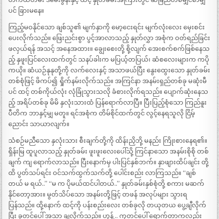
ပင် ခြားမနေ။
ကြည့်မဝနိုင်သော ချစ်သူ၏ မျက်နှာကို မော့ငေးရင်း မျက်လုံးလေး မှေးစင်း
ပေးလိုက်သည်။ ဖြေးညင်းစွာ ပွင့်အာလာသည့် နှုတ်လွှာ အစုံက ဝတ်ရည်ခြင်း
ဖလှယ်ရန် အသင့် အနေအထား။ ချွေးစေးတို့ စို့လျက် အေးစက်စက်ဖြစ်နေသ
ည့် နှဖူးပြင်လေးထက်တွင် သနပ်ခါးက မပြယ့်တပြယ်၊ ဆံစလေးများက ကပို
ကယို။ ဆံယဉ်နုနုတို့ကို လက်လေးနှင့် အသာဖယ်ပြီး နွေးထွေးသော နှုတ်ခမ်း
တစ်စုံဖြင့် ဖိကပ်၍ ရှိုက်နမ်းလိုက်သည်။ အကြင်နာ အနမ်းရှည်တစ်ခု မဆုံးမီ
ပင် ထင့် တစ်ကိုယ်လုံး လုံခြုံသွားသလို ခံစားလိုက်ရသည်။ ပျောက်ဆုံးနေသ
ည့် အရိပ်တစ်ခု မိမိ နှလုံးသားထံ ပြန်ရောက်လာပြီ။ ပြီးပြည့်စုံသော ကြည်နူး
ပီတိက ဘာနှင့်မျှ မတူ။ ရင်အစုံက တိမ်စိုင်ထက်တွင် လွင့်နေရသူလို ငြိမ့်
ညောင်း သာယာလျက်။
သံစဉ်မညီသော နှလုံးသား စီးချက်တို့ကို ထိန်းညှိဘို့ မနည်း ကြိုးစားနေရ၏။
ရှိန်းမြ ထူပူလာသည့် နှုတ်ခမ်း ဖူးဖူးလေးပေါ်သို့ ကြင်နာသော အနမ်းစိုစို တစ်
ချက် ကျ ရောက်လာသည်။ ပြီးနောက်မှ ပါးပြင်နှစ်ဘက်။ နှာဖျားထိပ်ချင်း တို့
ထိ ပွတ်သပ်ရင်း ဝင်သက်ထွက်သက်တို့ ပေါင်းစည်း လာကြသည်။ “ချစ်
တယ် မ ရယ်..” “မ က ပိုမယ်ထင်ပါတယ်..” နှုတ်ခမ်းနှစ်စုံတို့ စကား မဆက်
နိုင်တော့အား။ မွတ်သိပ်သော အနမ်းတို့ဖြင့် တဖန် အလုပ်များ သွားရ
ပြန်သည်။ ထို့နောက် ထင့်ကို ပန်းစည်းလေး တစ်ခုလို တယုတယ ပွေ့ချီလိုက်
ပြီး ခုတင်ပေါ် အသာ ချလိုက်သည်။ ဟွန့် .. ကုတင်ပေါ် ရောက်တာကလည်း