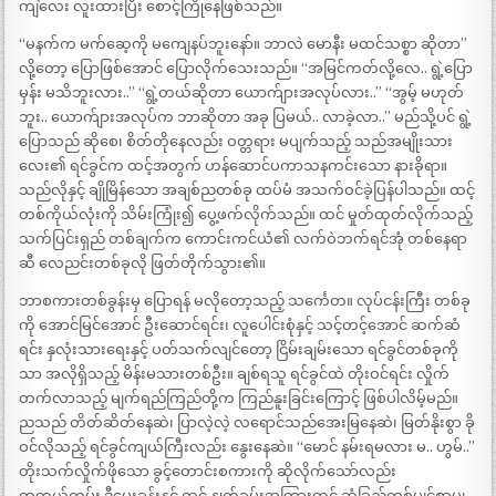
ကျဲလေး လူးထားပြီး စောင့်ကြိုနေဖြစ်သည်။
“မနက်က မက်ဆေ့ကို မကျေနပ်ဘူးနော်။ ဘာလဲ မောနီး မထင်သစ္စာ ဆိုတာ”
လို့တော့ ပြောဖြစ်အောင် ပြောလိုက်သေးသည်။ “အမြင်ကတ်လို့လေ.. ရွဲ့ပြော
မှန်း မသိဘူးလား..” “ရွဲ့တယ်ဆိုတာ ယောက်ျားအလုပ်လား..” “အွမ့် မဟုတ်
ဘူး.. ယောက်ျားအလုပ်က ဘာဆိုတာ အခု ပြမယ်.. လာခဲ့လာ..” မည်သို့ပင် ရွဲ့
ပြောသည် ဆိုစေ၊ စိတ်တိုနေလည်း ဝတ္တရား မပျက်သည့် သည်အမျိုးသား
လေး၏ ရင်ခွင်က ထင့်အတွက် ဟန်ဆောင်ပကာသနကင်းသော နားခိုရာ။
သည်လိုနှင့် ချိုမြိန်သော အချစ်ညတစ်ခု ထပ်မံ အသက်ဝင်ခဲ့ပြန်ပါသည်။ ထင့်
တစ်ကိုယ်လုံးကို သိမ်းကြုံး၍ ပွေ့ဖက်လိုက်သည်။ ထင် မှုတ်ထုတ်လိုက်သည့်
သက်ပြင်းရှည် တစ်ချက်က ကောင်းကင်ယံ၏ လက်ဝဲဘက်ရင်အုံ တစ်နေရာ
ဆီ လေညင်းတစ်ခုလို ဖြတ်တိုက်သွား၏။
ဘာစကားတစ်ခွန်းမှ ပြောရန် မလိုတော့သည့် သင်္ကေတ။ လုပ်ငန်းကြီး တစ်ခု
ကို အောင်မြင်အောင် ဦးဆောင်ရင်း၊ လူပေါင်းစုံနှင့် သင့်တင့်အောင် ဆက်ဆံ
ရင်း နှလုံးသားရေးနှင့် ပတ်သက်လျင်တော့ ငြိမ်းချမ်းသော ရင်ခွင်တစ်ခုကို
သာ အလိုရှိသည့် မိန်းမသားတစ်ဦး။ ချစ်ရသူ ရင်ခွင်ထဲ တိုးဝင်ရင်း လှိုက်
တက်လာသည့် မျက်ရည်ကြည်တို့က ကြည်နူးခြင်းကြောင့် ဖြစ်ပါလိမ့်မည်။
ညသည် တိတ်ဆိတ်နေဆဲ၊ ပြာလဲ့လဲ့ လရောင်သည်အေးမြနေဆဲ၊ မြတ်နိုးစွာ ခို
ဝင်လိုသည့် ရင်ခွင်ကျယ်ကြီးလည်း နွေးနေဆဲ။ “မောင် နမ်းရမလား မ.. ဟွမ်..”
တိုးသက်လှိုက်ဖိုသော ခွင့်တောင်းစကားကို ဆိုလိုက်သော်လည်း
တကယ်တမ်း ဒီမေးခွန်းနှင့် ထင့် နှုတ်ခမ်းအကြားတွင် ဆံခြည်တစ်မျှင်စာမျှ