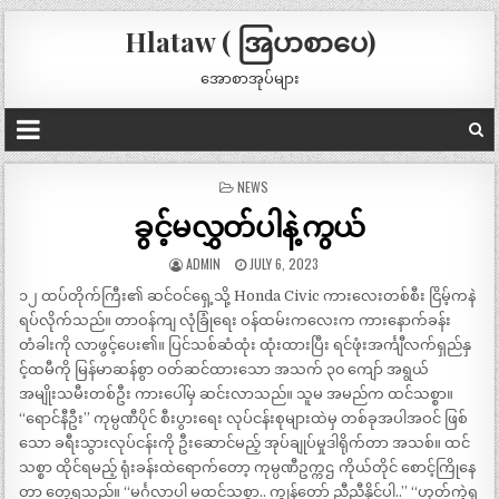
Hlataw ( အြပာစာပေ)
အောစာအုပ်များ
POSTED
NEWS
IN
ခွင့်မလွှတ်ပါနဲ့ကွယ်
ADMIN
JULY 6, 2023
၁၂ ထပ်တိုက်ကြီး၏ ဆင်ဝင်ရှေ့သို့ Honda Civic ကားလေးတစ်စီး ငြိမ့်ကနဲ
ရပ်လိုက်သည်။ တာဝန်ကျ လုံခြုံရေး ဝန်ထမ်းကလေးက ကားနောက်ခန်း
တံခါးကို လာဖွင့်ပေး၏။ ပြင်သစ်ဆံထုံး ထုံးထားပြီး ရင်ဖုံးအင်္ကျီလက်ရှည်နှ
င့်ထမီကို မြန်မာဆန်စွာ ဝတ်ဆင်ထားသော အသက် ၃၀ ကျော် အရွယ်
အမျိုးသမီးတစ်ဦး ကားပေါ်မှ ဆင်းလာသည်။ သူမ အမည်က ထင်သစ္စာ။
“ရောင်နီဦး” ကုမ္ပဏီပိုင် စီးပွားရေး လုပ်ငန်းစုများထဲမှ တစ်ခုအပါအဝင် ဖြစ်
သော ခရီးသွားလုပ်ငန်းကို ဦးဆောင်မည့် အုပ်ချုပ်မှုဒါရိုက်တာ အသစ်။ ထင်
သစ္စာ ထိုင်ရမည့် ရုံးခန်းထဲရောက်တော့ ကုမ္ပဏီဥက္ကဌ ကိုယ်တိုင် စောင့်ကြိုနေ
တာ တွေ့ရသည်။ “မင်္ဂလာပါ မထင်သစ္စာ.. ကျွန်တော် ညီညီနိုင်ပါ..” “ဟုတ်ကဲ့ရှ