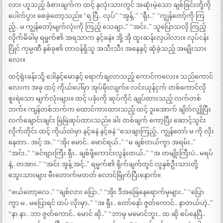
လား ဟူသည့် ခံစားချက်က ထင့် နှလုံးသားတွင် အဆုံးမဲ့သော ချစ်ခြင်းတို့ကို
ပေါက်ပွား စေခဲ့တော့သည်။ “ရ ပြီ.. လုပ်” “အွန့်..” “ရှီး..” “ကျွန်တော့်ကို ကြ
ည့်.. မ ကျွန်တော့်မျက်လုံးကို ကြည့် သေချာ..” “အင်း..” သူပြောသလို ကြည့်
လိုက်မိခါမှ ရမ္မက်၏ အရသာက နင့်ခနဲ။ အို့ အို ထူးဆန်းလှပါလား။ လုပ်ငန်း
ပြိုင် ကုမ္ပဏီ နှစ်ခု၏ တာဝန်ရှိသူ အသီးသီး အနေနှင့် ဆုံခဲ့သည့် အမျိုးသား
လေး။
ထင့်ရုံးခန်းသို့ ဒေါနှင့်မောနှင့် ရောက်ချလာသည့် ကောင်ကလေး။ သည်ကောင်
လေးက အခု ထင့် ကိုယ်ပေါ်မှာ အုပ်မိုးလျက်။ လင်းယုန်ငှက် တစ်ကောင်လို
စူးရဲသော မျက်လုံးများ။ ထင့် ပခုံးကို ဆုပ်ကိုင် ချုပ်ထားသည့် လက်တစ်
ဘက်။ ကျန်တစ်ဘက်က ထောင်ကားထားသည့် ထင့် ဒူးအောက် ချိတ်လျှိုပြီး
လက်ချောင်းချင်း မြဲမြဲဆုပ်ထားသည်။ ခါး တစ်ချက် ကော့ပြီး ဆောင့်သွင်း
လိုက်တိုင်း ထင့် ကိုယ်ထဲမှာ နင့်ခနဲ နင့်ခနဲ “သေချာကြည့်.. ကျွန်တော် မ ကို လိုး
နေတာ.. အင့် အ..” “အိုး မောင်.. မောင်ရယ်..” “မ ချစ်တယ်ကွာ အရမ်း..”
“အင်း..” “ခင်ဗျားကြီး ရှီး.. ချစ်ဖို့ကောင်းလွန်းတယ်..” “အ တမျိုးကြီးပဲ.. မရပ်
နဲ့.. တအား..” “အင်း အွန့် အင့်..” ရမ္မက်၏ ရိုက်ချက်တွင် လူနှစ်ဦးသားတို့
သွေးသားများ မီးတောက်မတတ် လောင်မြိုက်ပြီးနောက်။
“ဖယ်တော့လေ..” “ချစ်လား ပြော..” “အိုး ဒီအခြေနေရောက်မှများ..” “ပြော
ကွာ မ.. မပြောရင် ထပ် လိုးမှာ..” “အ ရှီး.. တော်နော် ဇွတ်ကောင်.. နာတယ်ဟဲ့..”
“နာ နာ.. ဘာ ဇွတ်ကောင်.. မောင် ဆို..” “ဘာမှ မမောင်ဘူး.. ထ ဆို စပ်နေပြီ..