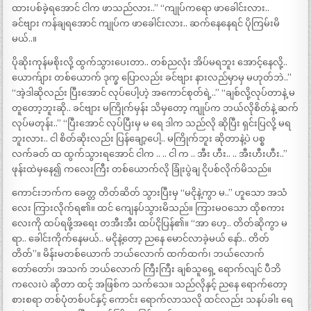
ထားပစ်ခဲ့ရအောင် ငါက ဖာသည်လား..” “ကျုပ်ကရော ဖာခေါင်းလား..
ခင်ဗျား ကန်ချရအောင် ကျုပ်က ဖာခေါင်းလား.. ဆက်နေနေရင် ပိုကြမ်းမိ
မယ်..။
ပိုဆိုးကုန်မစိုးလို့ ထွက်သွားပေးတာ.. တစ်ညလုံး အိပ်မရဘူး အောင့်နေလို့..
ယောက်ျား တစ်ယောက် ဒုက္ခ ပြောလည်း ခင်ဗျား နားလည်မှာမှ မဟုတ်ဘဲ..”
“အဲ့ဒါဆိုလည်း ပြီးအောင် လုပ်ပေါ့ဟဲ့ အကောင်စုတ်ရဲ့..” “ချစ်လို့လုပ်တာနဲ့ မ
တူတော့ဘူးဆို.. ခင်ဗျား မကြိုက်မှန်း သိမှတော့ ကျုပ်က ဘယ်လိုစိတ်နဲ့ ဆက်
လုပ်မတုန်း..” “ပြီးအောင် လုပ်ပြီးမှ မ ရေ ဒါက သည်လို ဆိုပြီး ရှင်းပြလို့ မရ
ဘူးလား.. ငါ စိတ်ဆိုးလည်း ပြန်ချော့ပေါ့.. မကြိုက်ဘူး ဆိုတာနဲ့ပဲ ပစ္စ
လက်ခတ် ထ ထွက်သွားရအောင် ငါက .. .. ငါ က .. အီး ဟီး.. .. အီးဟီးဟီး..”
ဖုန်းထဲမှနေ၍ ကလေးကြီး တစ်ယောက်လို ခြုံးပွဲချ ငိုပစ်လိုက်မိသည်။
ကောင်းဘက်က ခေတ္တ တိတ်ဆိတ် သွားပြီးမှ “မငိုနဲ့ကွာ မ..” ဟူသော အသံ
လေး ကြားလိုက်ရ၏။ ထင် ကျေနပ်သွားမိသည်။ ကြားမဝသော ထိုစကား
လေးကို ထပ်ရဖို့အရေး တအီးအီး ထပ်ငိုပြန်၏။ “အာ ဟေ့.. တိတ်ဆိုကွာ မ
ရာ.. ခေါင်းကိုက်နေမယ်.. မငိုနဲ့တော့ ညနေ မောင်လာခဲ့မယ် နော်.. တိတ်
တိတ်”။ မိန်းမတစ်ယောက် ဘယ်လောက် ထက်ထက်၊ ဘယ်လောက်
တော်တော်၊ အသက် ဘယ်လောက် ကြီးကြီး ချစ်သူရှေ့ ရောက်လျင် ပီဘိ
ကလေးပဲ ဆိုတာ ထင့် အဖြစ်က သက်သေ။ သည်လိုနှင့် ညနေ ရောက်တော့
စားစရာ တစ်ပုံတစ်ပင်နှင့် ကောင်း ရောက်လာသလို ထင်လည်း သနပ်ခါး ရေ