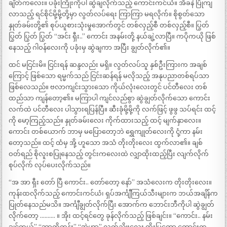
ချိတ်ကလေး။ ပခုံးကြိုးကိုပါ ဆွဲချလိုက်သည့် ကောင်းကင်ယံ။ အိခနဲ ပြိုကျ
လာသည့် ရင်စိုင်မို့မို့တို့မှာ လွတ်လပ်ရေး ကြာကြာ မရလိုက်။ စိုစွတ်သော
နှုတ်ခမ်းတို့၏ စုပ်ယူစားသုံးမှုအောက်တွင် တစ်လှည့်စီ တစ်လှည့်စီ။ ပြွတ်
ပြွတ် ပြွတ် ပြွတ် “အင်း ရှီး..” ကောင်း အနမ်းတို့ နယ်ချဲ့လာပြီ။ ကပိုကယို ဖြစ်
နေသည့် ဂါဝန်လေးကို ပခုံးမှ ဆွဲချကာ အပြီး ချွတ်လိုက်၏။
ထင် မငြင်းမိ။ ငြင်းရန် ဆန္ဒလည်း မရှိ။ လွတ်လပ်သူ နှစ်ဦးကြားက အချစ်
ကြောင့် ဖြစ်သော ရမ္မက်သည် ငြင်းဆန်ရန် မလိုသည့် အနုပညာတစ်ရပ်သာ
ဖြစ်လေသည်။ ဗလာကျင်းသွားသော ကိုယ်လုံးလေးတွင် ပင်တီလေး တစ်
ထည်သာ ကျန်တော့၏။ မကြာပါ ကျင်လည်စွာ ဆွဲချွတ်လိုက်သော ကောင်း
လက်ထဲ ပင်တီလေး ပါသွားရပြန်ပြီ။ ဆီးခုံမို့မို့ကို လက်ဖြင့် ဖွဖွ သပ်ရင်း ထင့်
ကို မော့ကြည့်သည်။ နှုတ်ခမ်းလေး ကိုက်ထားသည့် ထင့် မျက်နှာလေး။
ကောင်း တစ်ယောက် ဘာမှ မပြောတော့ဘဲ ရွှေကျုတ်လေးကို ငုံ့ကာ နမ်း
တော့သည်။ ထင့် ထံမှ အို့ ဟူသော အသံ တိုးတိုးလေး ထွက်လာ၏။ ချစ်
ဝတ်ရည် စိုလူးစပြုနေသည့် တွင်းကလေးထဲ လျှာထိုးထည့်ပြီး လျက်လိုက်
စုပ်လိုက် လုပ်ပေးလိုက်သည်။
“အ အာ ရှီး တော် ပြီ ကောင်း.. တော်တော့ နော်” အသံလေးက တိုးတိုးလေး။
ကုန်းထလိုက်သည့် ကောင်းကင်ယံ၊ ရှပ်အင်္ကျီကြယ်သီးများက ဘယ်အချိန်က
ပြုတ်နေသည်မသိ။ အင်္ကျီချွတ်လိုက်ပြီး အောက်က ဘောင်းဘီကိုပါ ဆွဲချွတ်
လိုက်တော့ ………. ။ အိုး ထင့်ရင်တွေ ခုန်လိုက်သည့် ဖြစ်ချင်း။ “ကောင်း.. နမ်း
ချင်တယ်” “ဘာကိုတုန်း” “အဲ့ဟာ” လက်ညိုးလေး ထိုးပြတော့ ကောင်းက