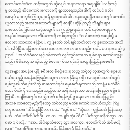
ကောင်းကင်ယံက ထင့်အတွက် ဆိုလျင် အရသာရော အပူချိန်ပါ သင့်တင့်
မျှတသည့် ဆိုင်ကောင်းကောင်းကို ရှာထားရသည်။ ဒါကို ထင်ပင် မသိ။
အလုပ် များလွန်းကြသူများမို့ ရှားရှားပါးပါး အနားယူချိန်ကလေးတွင် ကောင်း
ယူလာသည့် အစားအသောက်များကို စားပြီး ဆိုပြသည့် သီချင်းများ
နားထောင်ရခြင်းက ထင့်အတွက် အကြည်နူးရဆုံး။ ထင် လုပ်ပေးရမှာက
သနပ်ခါးအဖွေးသား လိမ်းထားဖို့ တစ်ခုတည်း။ “ငယ်သေးတဲ့ အချစ်မို့ မ
လေးစားတာလား ပြောပါ.. ကျွန်တော် သိပ်ချစ်တတ်တာ ကျွန်တော်သာ အသိ
ပါ.. လိမ်ပြီးမပြောတတ်တာ ကလေးလေး ဘဝကတည်းကပါ.. မမ နားလည် ငဲ့
ညှာပါ..” အသံဝဲဝဲလေးနှင့် ဂစ်တာသံ လွင်လွင်လေးက ချစ်စရာ ကောင်းလွန်း
သည်။ မိမိအတွက် ဆိုသည့် ခံစားချက်က ရင်ကို အထူးကြည်နူးစေ၏။
လူအများ အပန်းပြေဖို့ ခရီးတွေ စီစဉ်ပေးရသည့် ထင့်လို လူအတွက် ငွေပေး
ဝယ်ရသည့် အပန်းဖြေနည်းတွေက ဘာတန်ဖိုးမှ မရှိ။ လရောင်အောက်တွင်
ချစ်သူ၏ သီချင်းသံကို နားထောင်ရင်း မှေးစက်ရတာသည် ဘာနဲ့မှ မလဲနိုင်
သော ပီတိကို ပေးသည်။ သည့်ထက် အဖိုးတန်သော အပန်းဖြေနည်း မရှိ။ မ
ကြာမီ အချိန်အတွင်း သည့်ထက် ရင်ခုန်လှုပ်ရှားရသော အပန်းဖြေနည်း
အသစ် လာတော့မည်ကိုတော့ ထင်လည်း မသိ။ ကောင်းကင်ယံလည်း ကြို
တွေးမထား။ “အိပ်ချင်ပြီလား မမ..” “အွမ်းးး..” “အိုခေ.. ကျွန်တော် ပြန်တော့
မယ်.. တံခါးလိုက်ပိတ်ဦး.. ထ ထ.. အပျင်းတုံးကြီး” “ပိတ်သွားလိုက်ကွာ.. ထ
ရမှာ ပျင်းလို့..” “အာ.. အိပ်ရာထဲတော့ သွားလေကွာ.. လေတိုက်ထဲ အိပ်မလို့
လား” “အားကြီးစကားများတယ်.. ပြန်စရာရှိ ပြန်ဟယ်..” ။