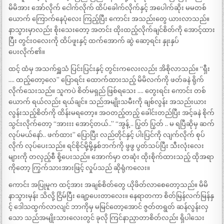
မိမိအား အော်လိုက် ငေါက်လိုက် ထိပ်ခေါက်လိုက်နှင့် အပေါက်ဆိုး မမတစ်
ယောက် ကြောက်နေပုံလေး ကြည့်ပြီး ကောင်း အသည်းတွေ ယားလာသည်။
နာသွားမှာလည်း စိုးသေးတော့ အတင်း ထိုးထည့်လိုက်ချင်စိတ်ကို အောင့်ထား
ပြီး တွင်းဝလေးကို ထိပ်ဖူးနှင့် ထက်အောက် ဆွဲ ဆော့ရင်း နှုးနှပ်
ပေးလိုက်၏။
ထင့် ထံမှ အသက်ရှူသံ ပြင်းပြင်းနှင့် တွင်းကလေးလည်း အိစိုလာသည်။ “ရှီး
…. ထည့်တော့လေ” ပြောရင်း ထောက်ထားသည့် မိမိလက်ကို ဖတ်ခနဲ ရိုက်
လိုက်သေးသည်။ သူကပဲ စိတ်မရှည် ဖြစ်ရသေး …. တွေးရင်း ကောင်း တစ်
ယောက် ရယ်လည်း ရယ်ချင်။ သည်အမျိုးသမီးကို ချစ်လွန်း အသည်းယား
လွန်းသည့်စိတ်ကို ထိန်းမရတော့။ အဝတည့်တည့် ခေါင်းတည်ပြီး အင့်ခနဲ စိုက်
သွင်းလိုက်တော့ “အားးး အောင့်တယ်..” “အွန့် .. ပြွတ် ပြွတ် .. မ ရပြီဆိုမှ ဆက်
လုပ်မယ်နော်.. ဖက်ထား” ပြောပြီး လည်တိုင်နှင့် ပါးပြင်ကို လျက်လိုက် စုပ်
လိုက် လုပ်ပေးသည်။ ရင်စိုင်မို့မို့နှစ်ဘက်ကို ဖွဖွ ပွတ်သပ်ပြီး သီးလုံးလေး
များကို တလှည့်စီ စို့ပေးသည်။ အောက်မှာ တဆုံး ထိုးစိုက်ထားသည့် ထိုအရာ
ကိုတော့ ကြွက်သားအားဖြင့် လှုပ်သည် ဆိုရုံကလေး။
ကောင်း အပြုမူက ထင့်အား အချစ်စိတ်တွေ ယိုဖိတ်လာစေတော့သည်။ မိမိ
နာသွားမှန်း သိလို့ ငြိမ်ပြီး ချော့ပေးတာလေး။ နေရာတကာ စိတ်မြန်လက်မြန်နှ
င့် ဒေါသထွက်လာလျင် ဘာကိုမှ မမြင်တော့အောင် ဇွတ်တရွတ် ဆန်လွန်းလှ
သော သည်အမျိုးသားလေးတွင် ခုလို ကြင်နာညှာတာစိတ်လည်း ရှိပါသေး