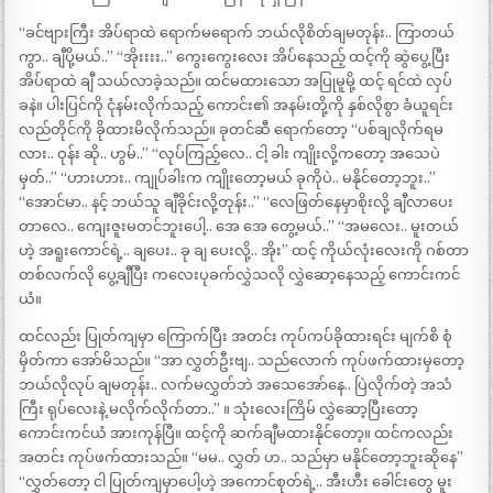
“ခင်ဗျားကြီး အိပ်ရာထဲ ရောက်မရောက် ဘယ်လိုစိတ်ချမတုန်း.. ကြာတယ်
ကွာ.. ချီပို့မယ်..” “အိုးးးး..” ကွေးကွေးလေး အိပ်နေသည့် ထင့်ကို ဆွဲပွေ့ပြီး
အိပ်ရာထဲ ချီ သယ်လာခဲ့သည်။ ထင်မထားသော အပြုမူမို့ ထင့် ရင်ထဲ လှပ်
ခနဲ။ ပါးပြင်ကို ငုံနမ်းလိုက်သည့် ကောင်း၏ အနမ်းတို့ကို နှစ်လိုစွာ ခံယူရင်း
လည်တိုင်ကို ခိုထားမိလိုက်သည်။ ခုတင်ဆီ ရောက်တော့ “ပစ်ချလိုက်ရမ
လား.. ဝုန်း ဆို.. ဟွမ်..” “လုပ်ကြည့်လေ.. ငါ့ ခါး ကျိုးလို့ကတော့ အသေပဲ
မှတ်..” “ဟားဟား.. ကျုပ်ခါးက ကျိုးတော့မယ် ခုကိုပဲ.. မနိုင်တော့ဘူး..”
“အောင်မာ.. နင့် ဘယ်သူ ချီခိုင်းလို့တုန်း..” “လေဖြတ်နေမှာစိုးလို့ ချီလာပေး
တာလေ.. ကျေးဇူးမတင်ဘူးပေါ့.. အေ အေ တွေ့မယ်..” “အမလေး.. မူးတယ်
ဟဲ့ အရူးကောင်ရဲ့.. ချပေး.. ခု ချ ပေးလို့.. အိုး” ထင့် ကိုယ်လုံးလေးကို ဂစ်တာ
တစ်လက်လို ပွေ့ချီပြီး ကလေးပုခက်လွှဲသလို လွှဲဆော့နေသည့် ကောင်းကင်
ယံ။
ထင်လည်း ပြုတ်ကျမှာ ကြောက်ပြီး အတင်း ကုပ်ကပ်ခိုထားရင်း မျက်စိ စုံ
မှိတ်ကာ အော်မိသည်။ “အာ လွှတ်ဦးဗျ.. သည်လောက် ကုပ်ဖက်ထားမှတော့
ဘယ်လိုလုပ် ချမတုန်း.. လက်မလွှတ်ဘဲ အသေအော်နေ.. ပြဲလိုက်တဲ့ အသံ
ကြီး ရုပ်လေးနဲ့ မလိုက်လိုက်တာ..” ။ သုံးလေးကြိမ် လွှဲဆော့ပြီးတော့
ကောင်းကင်ယံ အားကုန်ပြီ။ ထင့်ကို ဆက်ချီမထားနိုင်တော့။ ထင်ကလည်း
အတင်း ကုပ်ဖက်ထားသည်။ “မမ.. လွှတ် ဟ.. သည်မှာ မနိုင်တော့ဘူးဆိုနေ”
“လွှတ်တော့ ငါ ပြုတ်ကျမှာပေါ့ဟဲ့ အကောင်စုတ်ရဲ့.. အီးဟီး ခေါင်းတွေ မူး