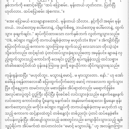
နှစ်ဘက်ကို ဆောင့်ခါပြီး “ထပ် ပြောစမ်း.. မုန်းတယ် ဟုတ်လား.. ပြတ်ပြီ
ဟုတ်လား.. ထပ်ပြောစမ်း အဲ့စကား..”။
“အေး ပြောမယ် သေချာနားထောင်.. မုန်းတယ် သိလား.. နင့်ကိုငါ အရမ်း မုန်း
တယ်.. ဘယ်တော့မှ ပေါ်မလာနဲ့.. ငါ့မျက်စိရှေ့ ဘယ်တော့မှ ပေါ်မလာနဲ့.. ထွက်
သွား ခုချက်ချင်း..” ဆုပ်ကိုင်ထားသော လက်နှစ်ဘက် လွတ်ကျသွားသည်။
“Ok, ခင်ဗျား ကျုပ်ကို တကယ်ချစ်ခဲ့တာမှ မဟုတ်ဘဲ။ Bye” ။ အံကျိတ်ပြီး
ပြောလိုက်သည့် စကားက သွားကြားမှ ထွက်သည့် လေသာသာ တိုးသဲ့သဲ့။
သို့သော်လည်း ထင့်ရင်ထဲ ပဲ့တင်ထပ်သွားခဲ့ရသည်တော့ အမှန်ပင်။ ချာခနဲ လှ
ည့်ထွက်သွားသည့် ကောင်းကို ငေးရင်း ငူငူကြီး ရပ်ကျန်ခဲ့သည့် ထင်သစ္စာ။
တံခါးဆောင့်ပိတ်သံ ဝုန်းခနဲ ကြားမှ ဒူးတို့ ခွေယိုင်ကာ ထိုင်ကျသွားရသည်။
ကုန်းရုန်းထပြီး “မဟုတ်ဘူး.. မသွားနဲ့ မောင့်.. မ မှားသွားတာ.. နော်..” ဟု အော်
ခေါ်ရန် ဝရန်တာလေးဆီ ပြေးထွက်လိုက်တော့ မောင့် ကားလေးက ထွက်သွား
ပြီ။ ထိုနေ့ညက ထမင်းလည်း မစားဖြစ်။ အိပ်ရာထဲလည်း မရောက်ဖြစ်။
အလုပ်စားပွဲတွင် ငူငူကြီး ထိုင်ပြီး မိုးစင်စင် လင်းသွားခဲ့သည်။ နောက်နေ့မနက်
လင်းတော့ ကောင်းထံမှ ပို့နေကျ မနက်ခင်း အနမ်းမက်ဆေ့လေး ရှိမနေ။ ဖုန်း
ဆက်တော့လည်း မကိုင်။ ခင်ဗျား ကျုပ်ကို တကယ်ချစ်ခဲ့တာမှ မဟုတ်ဘဲ ဟူ
သည့် စကားက ထင့်နားထဲတွင် တစ်နေ့လုံး တစ်ညလုံး ပဲ့တင် ထပ်နေခဲ့၏။
ပင်ပန်းလွန်းပြီး အိပ်ပျော်သွားသည့် ခဏတွင်လည်း ကျောခိုင်းသွားသည့် ချစ်
သူ့ပုံရိပ်က အိပ်မက်ထဲ ထပ်တလဲလဲ။ “မောင့် မသွားပါနဲ့..” ဟု အလန့်တကြား