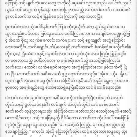
ကြောင့် ထင့် မျက်လုံးလေးတွေ အလိုလို မှေးစင်း သွားရသည်။ ပေါင်တံ သွယ်
သွယ် တစ်လျှောက် စုန်ဆန် ကစားစပြုလာသည့် လက်တစ်ဘက်။ ကောင်း၏
ဒူး တစ်ဘက်က ထင့် ခြေနှစ်ချောင်း ကြားကို ရောက်လာပြီ။
ပူးကပ်ထားသည့် ပေါင်နှစ်ဘက်ကြား ထိုးခွဲလိုက်တော့ နည်းနည်းလေး ဟ
သွားသည်။ ခပ်ဟဟ ဖြစ်သွားသော ပေါင်ကြားလေးက အချစ်ဇောချွေးတို့ဖြ
င့် အိစက် စိုလူးလျက်။ ကောင်းလက်များက ထင့် ရွှေကျုတ် အကွဲကြောင်း
လေးအတိုင်း လက်ချောင်း ထိပ်လေးနှင့် ထက်အောက် စုံဆန်ဆွဲပေးလိုက်၏။
တိုးသဲ့သဲ့ ငြီးသံလေးနှင့် မှေးစင်းလာသော မျက်လုံးလေး၊ ဖြည်းဖြည်းချင်း
ဟ ပေးလာသည့် ပေါင်တံလေးက ချစ်ခရီးဆက်ဘို့ အသင့်ဖြစ်ကြောင်း
သက်သေ။ ကောင်း လက်ချောင်းတွေက အကွဲကြောင်းလေး နှစ်ဘက်ကို ဖြဲ
ဟ ပြီး မာဆတ်ဆတ် အစိလေးဆီ ဖွဖွ ရောက်လာသည်။ “အိုးးး.. ဟိုး.. ရှီးး..”
လူက မျက်လုံးလေးတွေ မှိတ်ကာ အံကြိတ် နေမိသော်လည်း ရွှေကျုတ်လေး
မှာတော့ အချစ်ရည်တွေ တော်တော်ရွှဲနေပြီဆိုတာ ထင် ခံစားမိနေသည်။
ကောင်း လက်ချောင်းတွေက အစိလေးကို တစ်ချက်ပြီးတစ်ချက် ခလုတ်
တိုက်သလို ပွတ်သပ်နေ၏။ တစ်ချက် ထိလိုက်တိုင်း ထင် တစ်ယောက်
ဆတ်ဆတ် တုန်သွားရသည်။ အံကြိတ်ထားသော်လည်း တောင့်တမှုကို အောင့်
မထားနိုင်တော့။ ထင့် အခြေနေကို ရိပ်မိသော ကောင်းက ကိုယ်ပေါ် တဖန်ပြန်
အုပ်မိုးပြီး နေရာ ယူတော့သည်။ “မ.. မောင့်ကို ကြည့်.. မျက်လုံးတည့်တည့်
သေချာကြည့်..” ကောင်း အဲ့လို ပြောလိုက်တိုင်း ထင့် သွေးသားဆန္ဒတွေ ထိုး