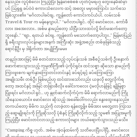
နေသည်။ လူပုံစံလေး ကြည့်ပြီး မြန်မာစစ်စစ် ဟုတ်ပုံမရဟု တွေးနေမိဆဲမှာ
ပင် ဩရှရှ ခပ်ဝဲဝဲ စကားသံလေးက ထင့် အတွေး မမှားကြောင်း သက်သေ
ဖြစ်သွား၏။ “မင်္ဂလာပါခင်ဗျ.. ကျွန်တော် ကောင်းကင်ယံပါ.. လမ်းသစ်
Travel & Tour က မန်နေဂျာပါ..” “မင်္ဂလာပါရှင်.. ထိုင် မောင်လေး.. ကော်ဖီ
လား အအေးလား.. အစ်မ နာမည်တော့ သိပြီးသားထင်လို့ မိတ်မဆက်တော့
ဘူးနော်..” “ဗျာ.. ရတယ် ခင်ဗျ.. ကျွန်တော် မသောက်တော့ပါဘူး..” မြန်မာပြည်
ရှိ ခရီးသွားလုပ်ငန်းများအနက် အကြီးဆုံး အဖွဲ့အစည်း တစ်ခုဖြစ်သည့်
ရောင်နီဦး မှ ဒါရိုက်တာ အပျိုကြီးမမ။
တနည်းအားဖြင့် မိမိ စတင်ထားသည့် လုပ်ငန်းသစ် အစီစဉ်သစ်ကို ဦးနှောက်
ဖောက်စားသွားသည့် ကုမ္ပဏီကြီး၏ ပဲ့ကိုင်ရှင်။ ထင်သစ္စာ ဆိုသော နာမည်ကို
ကြားဖူးစက မျက်နှာကြောတင်းတင်းနှင့် ခပ်ရင့်ရင့် ခပ်ကြောကြော
အမျိုးသမီး တစ်ဦး ဖြစ်မည်ဟု ထင်ထားသော်လည်း ယခုလို တွေ့လိုက်ရ
တော့ အထင်နှင့် အမြင် တခြားစီလို။ ခေါင်းကလေး ငဲ့မလိုဟန်ဖြင့် ချိုမြစွာ
ပြုံးရင်း မင်္ဂလာပါ ရှင်… ဟု နှုတ်ဆက်လိုက်ပုံက မိမိ ရောက်လာမည်ကို ကြို
သိနေသယောင်။ မောင်လေး ဆိုသည့် အခေါ်ဝေါ်ကလည်း နွေးထွေးနေသည်။
တကယ်တော့ မိမိက သည်ကို လာခဲ့တာ ရန်တွေ့ဖို့။ မိမိအား မတွေ့တာ ကြာသ
ည့် ဆွေမျိုးရင်းကို ကြိုဆိုသလို ပုံစံနှင့် ကြိုဆိုလိုက်သည့် သူမ၏ အပြုအမူကို
ကြည့်ပြီး မောင်းတင်လာသည့် စကားလုံးများ ဘယ်ရောက်သွားသည် မသိ။
“Camping ကိစ္စ ဟုတ်.. အစ်မ အဲ့ဝန်ထမ်းကို သတိပေးပြီးပါပြီ.. မောင်လေး
တို့ ဘက်ကနေ သူ ယူလာတဲ့ အချက်အလက်တွေလည်း အကုန် သိမ်းလိုက်ပြီ