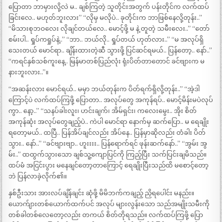
ပြောတာ ဘာမှားလို့လဲ မ.. ချစ်ကြတဲ့ သူတိုင်းအတွက် ပန်းတိုင်က လက်ထပ်
ခြင်းလေ.. မဟုတ်ဘူးလား” “လိုမှ မလိုပဲ.. ခုတိုင်းက ဘာဖြစ်နေလို့တုန်း..”
“မိသားစုဘဝလေး လိုချင်တယ်လေ.. မောင့်ဖို့ မ နဲ့ တူတဲ့ သမီးလေး..” “တော်
စမ်းပါ.. ရှုပ်ကရှုပ်နဲ့..” “ဘာ.. ဘယ်လို.. ရှုပ်တယ် ဟုတ်လား..” “မ အလုပ်ရှိ
သေးတယ် မောင်ရာ.. ချိန်းထားတဲ့ဆီ သွားဖို့ ပြင်ဆင်ရမယ်.. ပြန်တော့.. နော်..”
“ကရင်နှစ်သစ်ကူးနေ့.. မြန်မာတစ်ပြည်လုံး ရုံးပိတ်တာတောင် ခင်ဗျားက မ
နားဘူးလား..”။
“အဆန်းလား မောင်ရယ်.. မမှာ ဘယ်တုန်းက ပိတ်ရက်ရှိလို့တုန်း..” “အဲ့ဒါ
ကြောင့်ပဲ လက်ထပ်ကြဖို့ ပြောတာ.. အလုပ်တွေ အကုန်ရပ်.. မောင့်မိန်းမပဲလုပ်
ကွာ.. နော့..” “သနပ်ခါးလူး၊ ဟင်းချက်၊ အိမ်ရှင်း၊ ကလေးမွေး.. အိုး စိတ်
အကုန်ဆုံး အလုပ်တွေချည့်ပဲ.. ကဲပါ မောင်ရာ နောက်မှ ဆက်ပြော.. မ ရေချိုး
ရတော့မယ်.. ထပြီ.. ပြန်အိပ်ချင်လည်း အိပ်နေ.. ပြန်မှာဆိုလည်း တံခါး ပိတ်
သွား.. နော်..” “ခင်ဗျားဗျာ.. ဟူးးးး.. ပြန်ရောက်ရင် ဖုန်းဆက်နော်..” “အွမ်း အွ
မ်း..” ထထွက်သွားသော ချစ်သူ့ကျောပြင်ကို ကြည့်ပြီး သက်ပြင်းချမိသည်။
ထပ်မံ အငြင်းပွား မနေချင်တော့တာကြောင့် ရေချိုးပြီးသည်ထိ မစောင့်တော့
ဘဲ ပြန်လာခဲ့လိုက်၏။
နှစ်ဦးသား အားလပ်ချိန်ချင်း ဆုံဖို့ မိမိဘက်ကချည့် ညှိရပေါင်း မနည်း။
ယောက်ျားတစ်ယောက်ထက်ပင် အလုပ် များလွန်းသော သည်အမျိုးသမီးကို
တစ်ခါတစ်လေတော့လည်း တကယ် စိတ်တိုရသည်။ လက်ထပ်ကြဖို့ ပြော