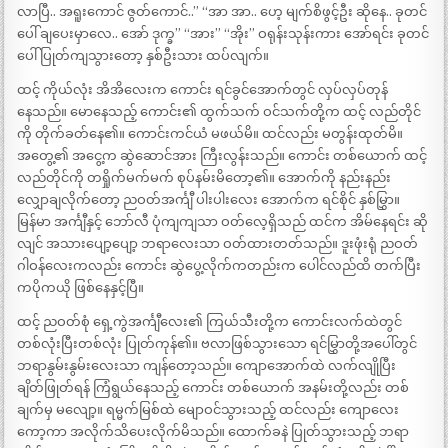
လာပြီ.. အရူးကောင် ဇွတ်ကောင်..” “အာ အာ.. ဟေ့ မျက်စိဖွင့်ဦး ဆိုနေ.. ခုတင်
ပေါ် ချပေးမှာလေ.. အော် ဒုက္ခ” “အား” “အိုး” ဝရုန်းသုန်းကား အော်ရင်း ခုတင်
ပေါ် ပြုတ်ကျသွားတော့ နှစ်ဦးသား ထပ်လျက်။
ထင့် ကိုယ်လုံး အိအိလေးက ကောင်း ရင်ခွင်အောက်တွင် လှပ်လှပ်တုန်
နေသည်။ မောနေသည့် ကောင်း၏ ထွက်သက် ဝင်သက်တို့က ထင့် လည်တိုင်
ကို တိုက်ခတ်နေ၏။ ကောင်းကင်ယံ မဖယ်မိ။ ထင်လည်း မတွန်းထုတ်မိ။
အတွေ့၏ အငွေ့က ဆွဲဆောင်အား ကြီးလွန်းသည်။ ကောင်း တစ်ယောက် ထင့်
လည်တိုင်ကို တရှိုက်မက်မက် စုပ်နမ်းမိတော့၏။ အောက်ကို နည်းနည်း
လျှောချလိုက်တော့ ညဝတ်အင်္ကျီ ပါးပါးလေး အောက်က ရင်စိုင် နှစ်မြွှာ။
မြန်မာ အင်္ကျီနှင့် ဘော်လီ ပုံကျကျသာ ဝတ်လေ့ရှိသည် ထင်က အိမ်နေရင်း ဆို
လျင် အသားပျော့ပျော့ ဘရာလေးသာ ဝတ်ထားတတ်သည်။ ဒူးဖုံးရုံ ညဝတ်
ဂါဝန်လေးကလည်း ကောင်း ဆွဲပွေ့လိုက်ကတည်းက ပေါင်လည်ထိ တက်ပြီး
ကပိုကယို ဖြစ်နေနှင့်ပြီ။
ထင့် ညဝတ်စုံ ရှေ့ကွဲအင်္ကျီလေး၏ ကြယ်သီးတို့က ကောင်းလက်ထဲတွင်
တစ်လုံးပြီးတစ်လုံး ပြုတ်ကုန်၏။ ဗလာဖြစ်သွားသော ရင်မြွှာတို့အပေါ်တွင်
ဘရာနွမ်းနွမ်းလေးသာ ကျန်တော့သည်။ ကျောအောက်ထဲ လက်လျိုပြီး
ချိတ်ဖြုတ်ရန် ကြံရွယ်နေသည့် ကောင်း တစ်ယောက် အနမ်းတို့လည်း တစ်
ချက်မှ မလျော့။ ရမ္မက်မြစ်ထဲ မျောဝင်သွားသည့် ထင်လည်း ကျောလေး
ကော့ကာ အလိုက်သိပေးလိုက်မိသည်။ ထောက်ခနဲ ပြုတ်သွားသည့် ဘရာ