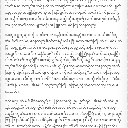
ဟက်ခနဲရယ်သည်။ ထင့်နှုတ်က ဘာဆိုတာ ဖွင့်ပြော စေချင်သော်လည်း ရှက်
နေရှာသည့် အပျိုကြီးမမကို အကြပ်ရိုက်အောင် မညှင်းဆဲလို။ မျက်နှာပေါ် ခွ
ပေးလိုက်တော့ တယမ်းယမ်းထနေသည့် ထိုအရာကို လက်လေးနှစ်ဘက်နှင့်
တယုတယကိုင်ကာ မျက်လုံး အပြူးသားနှင့် ကြည့်နေသည်။
အမွေးထူထူများကို လက်ကလေးနှင့် သပ်ပေးနေပုံက ကလေးငယ်ခေါင်းမှ
ဆံပင်ကို သပ်ပေးနေသည့် မိခင်တစ်ဦးလို။ ပြီးတော့ အတံကြီးကို ပါးနှင့် ပွတ်
ပြီး တရှုံ့ရှုံ့နမ်းသည်။ ချစ်စနိုးဆန်လွန်းနေသည့် ထင့် အပြုအမူက ကောင်း
အတွက် ကမောက်ကမနိုင်လှ၏။ ရှီး …. သည်အပျိုကြီးနှယ် ခက်တော့နေပြီ။
ပါးစပ်ထဲ ထိုးထည့်ပြီး ဆောင့်သွင်းလိုက်ချင်စိတ်ကို မနည်း အောင့်ထားနေရ
သည်။ စိတ်ရှိလက်ရှိ ပွတ်သပ် နမ်းရှုံ့ပြီးတော့ မာတောင့်တင်းနေသည့် အတံ
ကြီးကို မျက်နှာပေါ် တင်ပြီး ပြောပုံက ကိုးလိုးကန့်လန့် “ကောင်း.. မပြန်တော့
ဘူးမလား.. အိပ်ရအောင် နော်” “အာ.. အိပ်စရာလား.. မမကို လိုးဦးမှာ” “အိုး..”
“မအိုးနဲ့.. ဟပေး ပါးစပ်..” တည့်တည့်ကြီး ပြောချလိုက်တော့လည်း ဟ ပေး
ရှာသည်။
ရှက်သွေးတို့ဖြင့် နီရဲနေသည့် ပါးပြင်လေးကို ဖွဖွ ပွတ်ရင်း ပါးစပ်ထဲ ထိပ်ဖူး
ထိုးထည့်လိုက်တော့ ပြွတ်ခနဲမည်အောင် စုပ်ပေးသည်။ သည်လို ကျတော့
လည်း ဟုတ်သား။ ကောင်း တစ်ယောက် ဆာလောင်လှပြီမို့ ထင့် လျှာဖျားတွင်
ကြာကြာ ဇိမ်မခံဖြစ်။ ပေါင်နှစ်ချောင်းကြား နေရာယူပြီး စိုဟဟ အဝလေးကို
ထိပ်ဖူး တေ့လိုက်တော့ “ဖြည်းဖြည်းနော်” လို့ တိုးတိုးလေး ပြောပြန်သည်။