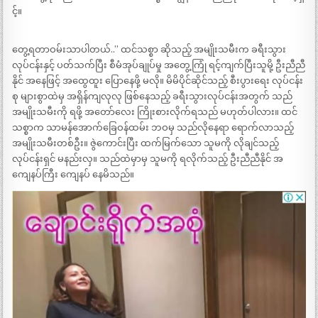
င့်။
တွေ့ရတာဝမ်းသာပါတယ်..” ထင်သစ္စာ ဆိုသည့် အမျိုးသမီးက ခရီးသွား
လုပ်ငန်းနှင့် ပတ်သက်ပြီး စီမံအုပ်ချုပ်မှု အတွေ့ကြုံ ရင့်ကျက်ပြီးသူမို့ ဦးညီညီ
နိုင် အနေဖြင့် အထွေထူး ပြောနေဖို့ မလို။ မိမိပိုင်ဆိုင်သည့် စီးပွားရေး လုပ်ငန်း
စု များစွာထဲမှ အရှိန်ကျလုလု ဖြစ်နေသည့် ခရီးသွားလုပ်ငန်းအတွက် သည်
အမျိုးသမီးကို ရဖို့ အတော်လေး ကြိုးစားလိုက်ရသည် မဟုတ်ပါလား။ ထင်
သစ္စာက သာမန်အောက်ခြေဝန်ထမ်း ဘဝမှ သည်လိုနေရာ ရောက်လာသည့်
အမျိုးသမီးတစ်ဦး။ ဇွဲကောင်းပြီး ထက်မြက်သော သူမကို လိုချင်သည့်
လုပ်ငန်းရှင် မနည်းလှ။ သည်ထဲမှာမှ သူမကို ရလိုက်သည့် ဦးညီညီနိုင် အ
ကျေနပ်ကြီး ကျေနပ် နေမိသည်။