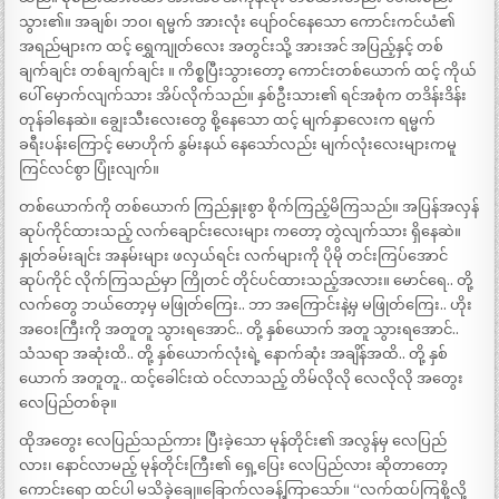
သွား၏။ အချစ်၊ ဘဝ၊ ရမ္မက် အားလုံး ပျော်ဝင်နေသော ကောင်းကင်ယံ၏
အရည်များက ထင့် ရွှေကျုတ်လေး အတွင်းသို့ အားအင် အပြည့်နှင့် တစ်
ချက်ချင်း တစ်ချက်ချင်း ။ ကိစ္စပြီးသွားတော့ ကောင်းတစ်ယောက် ထင့် ကိုယ်
ပေါ် မှောက်လျက်သား အိပ်လိုက်သည်။ နှစ်ဦးသား၏ ရင်အစုံက တဒိန်းဒိန်း
တုန်ခါနေဆဲ။ ချွေးသီးလေးတွေ စို့နေသော ထင့် မျက်နှာလေးက ရမ္မက်
ခရီးပန်းကြောင့် မောဟိုက် နွမ်းနယ် နေသော်လည်း မျက်လုံးလေးများကမူ
ကြင်လင်စွာ ပြုံးလျက်။
တစ်ယောက်ကို တစ်ယောက် ကြည်နှုးစွာ စိုက်ကြည့်မိကြသည်။ အပြန်အလှန်
ဆုပ်ကိုင်ထားသည့် လက်ချောင်းလေးများ ကတော့ တွဲလျက်သား ရှိနေဆဲ။
နှုတ်ခမ်းချင်း အနမ်းများ ဖလှယ်ရင်း လက်များကို ပိုမို တင်းကြပ်အောင်
ဆုပ်ကိုင် လိုက်ကြသည်မှာ ကြိုတင် တိုင်ပင်ထားသည့်အလား။ မောင်ရေ.. တို့
လက်တွေ ဘယ်တော့မှ မဖြုတ်ကြေး.. ဘာ အကြောင်းနဲ့မှ မဖြုတ်ကြေး.. ဟိုး
အဝေးကြီးကို အတူတူ သွားရအောင်.. တို့ နှစ်ယောက် အတူ သွားရအောင်..
သံသရာ အဆုံးထိ.. တို့ နှစ်ယောက်လုံးရဲ့ နောက်ဆုံး အချိန်အထိ.. တို့ နှစ်
ယောက် အတူတူ.. ထင့်ခေါင်းထဲ ဝင်လာသည့် တိမ်လိုလို လေလိုလို အတွေး
လေပြည်တစ်ခု။
ထိုအတွေး လေပြည်သည်ကား ပြီးခဲ့သော မုန်တိုင်း၏ အလွန်မှ လေပြည်
လား၊ နောင်လာမည့် မုန်တိုင်းကြီး၏ ရှေ့ပြေး လေပြည်လား ဆိုတာတော့
ကောင်းရော ထင်ပါ မသိခဲ့ချေ။ခြောက်လခန့်ကြာသော်။ “လက်ထပ်ကြစို့လို့