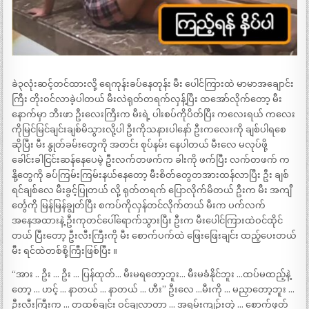
ခဲ၃လုံးဆင့်တင်ထားလို့ ရေကုန်းခပ်နေတုန်း မီး ပေါင်ကြားထဲ မာမာအချောင်း
ကြီး တိုးဝင်လာခဲ့ပါတယ် မီးလဲရုတ်တရက်လှန့်ပြီး ထအော်လိုက်တော့ မီး
နောက်မှာ ဘီးဖာ ဦးလေးကြီးက မီးရဲ့ ပါးစပ်ကိုပိတ်ပြီး ကလေးရယ် ကလေး
ကိုမြင်မြင်ချင်းချစ်မိသွားလို့ပါ ဦးကိုသနားပါနော် ဦးကလေးကို ချစ်ပါရစေ
ဆိုပြီး မီး နွုတ်ခမ်းတွေကို အတင်း စုပ်နမ်း နေပါတယ် မီးလေ မလုပ်ဖို့
ခေါင်းခါငြင်းဆန်နေပေမဲ့ ဦးလက်တဖက်က ခါးကို ဖက်ပြီး လက်တဖက် က
နို့တွေကို ခပ်ကြမ်းကြမ်းနယ်နေတော့ မီးစိတ်တွေတအားထန်လာပြီး ဦး ချစ်
ရင်ချစ်လေ မီးခွင့်ပြုတယ် လို့ ရုတ်တရက် ပြောလိုက်မိတယ် ဦးက မီး အကျီ
င်္တွေကို မြန်မြန်ချွတ်ပြီး စကပ်ကိုလှန်တင်လိုက်တယ် မီးက ပက်လက်
အနေအထားနဲ့ ဦးကုတင်ပေါ်ရောက်သွားပြီး ဦးက မီးပေါင်ကြားထဲဝင်ထိုင်
တယ် ပြီးတော့ ဦးလီးကြီးကို မီး စောက်ပက်ထဲ ဖြေးဖြေးချင်း ထည့်ပေးတယ်
မီး ရင်ထဲတစ်စို့ကြီးဖြစ်ပြီး ။
“အား .. ဦး … ဦး … ပြန်ထုတ်… မီးမရတော့ဘူး… မီးမခံနိုင်ဘူး …ထပ်မထည့်နဲ့
တော့ … ဟင့် … နာတယ် … နာတယ် … ဟီး” ဦးလေ …မီးကို … မညှာတော့ဘူး …
ဦးလီးကြီးက … တထစ်ချင်း ဝင်ချလာတာ … အရမ်းကျဉ်းတဲ့ … စောက်ဖုတ်