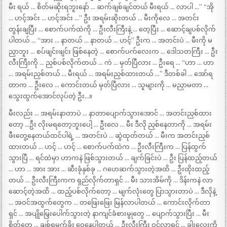
မီး ရယ် … စိတ်မဆိုးရဘူးနော် … ဆက်ချစ်ချင်တယ် မီးရယ် … လာပါ …” “အို
… ဟင့်အင်း … ဟင့်အင်း …” ဦး အရမ်းဆိုးတယ် … မီးကိုလေ … အတင်း
တွန်းချပြီး … စောက်ပက်ထဲကို … ဦးလီးကြီးနဲ့ … တေ့ပြီး … ဆောင့်ချပစ်လိုက်
ပါတယ် … “အား … နာတယ် … နာတယ် … ဟင့်” ဦးက … အတင်းပဲ … မီးကို မ
ညှာဘူး … စပ်ဖျင်းဖျင်း ဖြစ်နေတဲ့ … စောက်ပက်လေးက … ဒေါသတကြီး … ဦး
လီးကြီးကို … ညှစ်ပစ်လိုက်တယ် … ကဲ … မှတ်ပြီလား … ဦးရေ … “ဟာ … ဟာ
… အရမ်းညှစ်တယ် … မီးရယ် … အရမ်းညှစ်ထားတယ် …” ဒီတစ်ခါ … အော်ရ
တာက … ဦးလေ … ကောင်းတယ် မှတ်ပြီလား … သူများကို … မညှာမတာ …
သွေးထွက်အောင်လုပ်တဲ့ ဦး…။
မီးလည်း … အရမ်းနာတာပဲ … နာတာပျောက်သွားအောင် … အတင်းညှစ်ထား
တော့ …ဦး လိုးမရတော့ဘူးပေါ့ … ဦးလေ … မီး ဒီလို ညှစ်နေတာကို … အရမ်း
ဖီးတွေ့နေတယ်ထင်ပါရဲ့ … အတင်းပဲ … ဆွဲထုတ်တယ် … မီးက အတင်းညှစ်
ထားတယ် … ဟင့် … ဟင့် … စောက်ပက်ထဲက … ဦးလီးကြီးက … ပြန်ထွက်
သွားပြီ … ရင်ထဲမှာ ဟာကနဲ ဖြစ်သွားတယ် … ချက်ခြင်းပဲ … ဦး ပြန်ထည့်တယ်
… ဟာ … အား အား … ဆီးခုံနှစ်ခု … ဂဟေဆက်သွားတဲ့အထိ … ဦးထိုးထည့်
တယ် … ဦးလီးကြီးကက ရှည်လိုက်တာရှင် … မီး သားအိမ်ကို … ဒိန်းကနဲ လာ
ဆောင့်တဲ့အထိ … ထည့်ပစ်လိုက်တော့ … မျက်လုံးတွေ ပြာသွားတာပဲ … ဒီလိုနဲ့
… အဝင်အထွက်တွေက … တဖြေးဖြေး မြန်လာပါတယ် … ကောင်းလိုက်တာ
ရှင် … အပျိုမြှေးပေါက်သွားတဲ့ နာကျင်ခံစားမွုတွေ … ပျောက်သွားပြီး … မီး
စိတ်တွေ … ချစ်ရမက်ခိုး ဝေနေပါတယ် … ဦးလီးကြီး ဝင်လာရင် … ခါးလေးကို