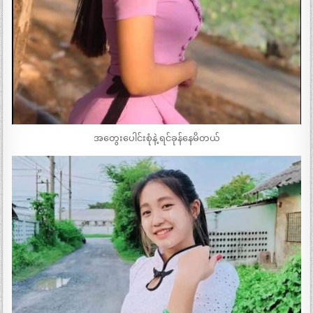
အတွေးပေါင်းစုံနဲ့ ရင်ခုန်နေမိတယ်