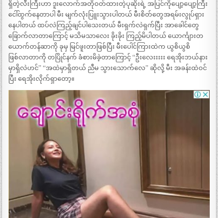
ရှိတဲ့လီးကြီးဟာ ဒူးလောက်အတိုဝတ်ထားတဲ့ပုဆိုးရဲ့ အပြင်ကိုပျော့ပျော့ကြီး
ငေါ်ထွက်နေတာပါ မီး မျက်လုံးပြူးသွားပါတယ် မီးစိတ်တွေအရမ်းလွုပ်ရှား
နေပါတယ် ထပ်လဲကြည့်ချင်ပါသေးတယ် မီးရှက်လဲရှက်ပြီး အာခေါင်တွေ
ခြောက်လာတာကြောင့် မသိမသာလေး ခိုးခိုး ကြည့်မိပါတယ် ယောင်္ကျားတ
ယောက်တန်ဆာကို ခုမှ မြင်ဖူးတာဖြစ်ပြီး မီးပေါင်ကြားထဲက ယွစိယွစိ
ဖြစ်လာတာကို တပြိုင်နက် ခံစားမိခဲ့တာကြောင့် “ဦးလေးးးးး ရေအိုးဘယ်နား
မှာရှိလဲဟင်” “အထဲမှာရှိတယ် ညီမ သွားသောက်လေ” ဆိုလို့ မီး အခန်းထဲဝင်
ပြီး ရေအိုးလိုက်ရှာတော့။