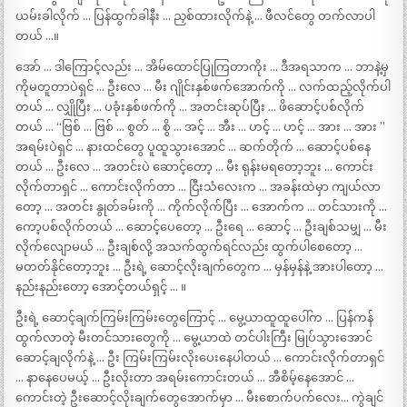
ယမ်းခါလိုက် … ပြန်ထွက်ခါနီး … ညှစ်ထားလိုက်နဲ့ … ဖီလင်တွေ တက်လာပါ
တယ် …။
အော် … ဒါကြောင့်လည်း … အိမ်ထောင်ပြုကြတာကိုး … ဒီအရသာက … ဘာနဲ့မှ
ကိုမတူတာပဲရှင် … ဦးလေ … မီး ဂျိုင်းနှစ်ဖက်အောက်ကို … လက်ထည့်လိုက်ပါ
တယ် … လျှိုပြီး … ပခုံးနှစ်ဖက်ကို … အတင်းဆုပ်ပြီး … ဖိဆောင့်ပစ်လိုက်
တယ် … “ဗြစ် … ဗြစ် … စွတ် … စွိ … အင့် … အီး … ဟင့် … ဟင့် … အား … အား ”
အရမ်းပဲရှင် … နားထင်တွေ ပူထူသွားအောင် … ဆက်တိုက် … ဆောင့်ပစ်နေ
တယ် … ဦးလေ … အတင်းပဲ ဆောင့်တော့ … မီး ရုန်းမရတော့ဘူး … ကောင်း
လိုက်တာရှင် … ကောင်းလိုက်တာ … ငြီးသံလေးက … အခန်းထဲမှာ ကျယ်လာ
တော့ … အတင်း နွုတ်ခမ်းကို … ကိုက်လိုက်ပြီး … အောက်က … တင်သားကို …
ကော့ပစ်လိုက်တယ် … ဆောင့်ပေတော့ … ဦးရေ … ဆောင့် … ဦးချစ်သမျှ … မီး
လိုက်လျောမယ် … ဦးချစ်လို့ အသက်ထွက်ရင်လည်း ထွက်ပါစေတော့ …
မတတ်နိုင်တော့ဘူး … ဦးရဲ့ ဆောင့်လိုးချက်တွေက … မှန်မှန်နဲ့ အားပါတော့ …
နည်းနည်းတော့ အောင့်တယ်ရှင့် … ။
ဦးရဲ့ ဆောင့်ချက်ကြမ်းကြမ်းတွေကြောင့် … မွေ့ယာထူထူပေါ်က … ပြန်ကန်
ထွက်လာတဲ့ မီးတင်သားတွေကို … မွေ့ယာထဲ တင်ပါးကြီး မြုပ်သွားအောင်
ဆောင့်ချလိုက်နဲ့ … ဦး ကြမ်းကြမ်းလိုးပေးနေပါတယ် … ကောင်းလိုက်တာရှင်
… နာနေပေမယ့် … ဦးလိုးတာ အရမ်းကောင်းတယ် … အီစိမ့်နေအောင် …
ကောင်းတဲ့ ဦးဆောင့်လိုးချက်တွေအောက်မှာ … မီးစောက်ပက်လေး… ကွဲချင်