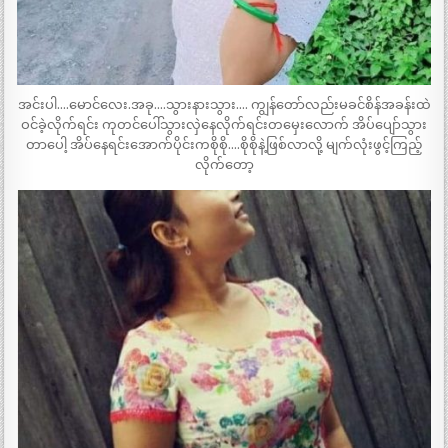
အင်းပါ….မောင်လေး.အခု….သွားနားသွား…. ကျွန်တော်လည်းမခင်စိန်အခန်းထဲ
ဝင်ခဲ့လိုက်ရင်း ကုတင်ပေါ်သွားလှဲနေလိုက်ရင်းတမှေးလောက် အိပ်ပျော်သွား
တာပေါ့ အိပ်နေရင်းအောက်ပိုင်းကစိုစို….စိုစိုနဲ့ဖြစ်လာလို့ မျက်လုံးဖွင့်ကြည့်
လိုက်တော့