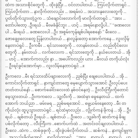
ထဲက အသားစိုင်တွေကို … ထိုးခွဲပြီး … ဝင်လာပါတယ် … ကြပ်လိုက်တာရှင် …
ကြပ်လိုက်တာ … နာလိုက်တာလည်း … အရမ်းပဲ … အသားနုလေးတွေကို …
ပွတ်တိုက်သွားတဲ့ဥက … သံချောင်းလောက်ကို မာလိုက်တာရှင် … “အား …
တော်ပါတော့ ..ဦးရယ် … မီးမခံနိုင်ဘူး … ဟင့် … အရမ်းနာလို့ပါ…” “ခဏလေး
ပါ … မီးရယ် … ခဏလေးပါ …ဦး အစွမ်းကုန်ချစ်ပါရစေနော် ” မီးလေ …
ဇောချွေးလေးတွေ ပြန်လာပါတယ် … နာလွန်းတော့ အောက်ကနေ … လူးလှိမ့်
နေတာပဲရှင် … ဦးကမီး … ရင်သားတွေကို … လာနမ်းတယ် … လည်တိုင်လေး
တွေကို … နမ်းတယ် … လက်လေးက … ရင်သားတွေကို … နယ်ပေးတယ် … အို
… ဟင့် … အောက်ကလည်း နာ … အပေါ်ကလည်း ယား …မီးငယ် တကိုယ်လုံး
… ဦးရင်ခွင်အောက်မှာ … လူးလိမ့်နေတာပဲရှင် …။
ဦးကလေ …မီး ရင်သားထိပ်ဖျားလေးကို … ညှစ်ပြီး ချေပေးပါတယ် … အို …
ကောင်းလိုက်တာရှင် … နာကျင်တာတွေ မေ့ပျောက်သွားအောင် .ဦးလုပ်ပေး
တတ်တယ်နော် … စောက်ခေါင်းလေးထဲ နစ်ဝင်နေတဲ့ … ဦးလီးကြီးကိုတောင်
မေ့သွားတယ် …ဦးကကလေ … သူ့လီးကို … အထဲမှာ မွေနေတယ် … ထက်
အောက် ဘယ်ညာ … ဖမ်းမရ … ညှစ်မရအောင် … မွေ့ယမ်းနေတော့ …မီး တ
ကိုယ်လုံး ထူပူသွားတာပဲရှင် … ရင်ထဲမှာလည်း … လွိုက်ကနဲ ဖိုကနဲ … အို … ဦး
ရယ် … ချစ်တယ် ဦးရယ် … ချစ်တယ် … ဦးလေ … သူ့ခါးကို ဆတ်ကနဲ ဖိချ
ပစ်လိုက်တော့ … လီးကြီးက ..စောက်ပက်ထဲ … အတင်းဝင်ချလာပါတယ် …
ဦးလေ ..ထဲက … တစ်ခုခုကို … ထိုးခွဲပစ်လိုက်တယ် … ဆစ်ကနဲ … နာကျင်မွုက
… အသည်းခိုက်အောင် … နာလိုက်တာရှင် … “အား … နာတယ် … နာတယ် … ဟ