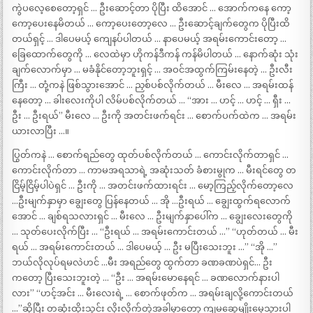
ကွဲပလေ့စေတော့ရှင် … ဦးဆောင့်တာ ပိုပြီး ထိအောင် … အောက်ကနေ ကော့
ကော့ပေးနေမိတယ် … ကော့ပေးတော့လေ … ဦးဆောင့်ချက်တွေက ပိုပြီးထိ
တယ်ရှင့် … ဒါပေမယ့် ကျေနပ်ပါတယ် … နာပေမယ့် အရမ်းကောင်းတော့ …
ခြေထောက်တွေကို … လေထဲမှာ ဟိုကန်ဒီကန် ကန်မိပါတယ် … နောက်ဆုံး သုံး
ချက်လောက်မှာ … မခံနိုင်တော့ဘူးရှင့် … အဝင်အထွက်ကြမ်းနေတဲ့ … ဦးလီး
ကြီး … တုံ့ကနဲ ဖြစ်သွားအောင် … ညှစ်ပစ်လိုက်တယ် … မီးလေ … အရမ်းထန်
နေတော့ … ခါးလေးကိုပါ လိမ်ပစ်လိုက်တယ် … “အား … ဟင့် … ဟင့် … ရှီး …
ဦး … ဦးရယ်” မီးလေ … ဦးကို အတင်းဖက်ရင်း … စောက်ပက်ထဲက … အရမ်း
ယားလာပြီး …။
ပြွတ်ကနဲ … စောက်ရည်တွေ ထုတ်ပစ်လိုက်တယ် … ကောင်းလိုက်တာရှင် …
ကောင်းလိုက်တာ … ကာမအရသာရဲ့ အဆုံးသတ် ခံစားမွုက … မီးရင်တွေ တ
ငြိမ့်ငြိမ့်ပါပဲရှင် … ဦးကို … အတင်းဖက်ထားရင်း … မော့ကြည့်လိုက်တော့လေ
…ဦးမျက်နှာမှာ ချွေးတွေ ပြန်နေတယ် … အို …ဦးရယ် … ချွေးထွက်ရလောက်
အောင် … ချစ်ရသလားရှင် … မီးလေ … ဦးမျက်နှာပေါ်က … ချွေးလေးတွေကို
… သုတ်ပေးလိုက်ပြီး … “ဦးရယ် … အရမ်းကောင်းတယ် …” “ဟုတ်တယ် … မီး
ရယ် … အရမ်းကောင်းတယ် … ဒါပေမယ့် … ဦး မပြီးသေးဘူး …” “အို …”
ဘယ်လိုလုပ်ရမလဲဟင် …မီး အရည်တွေ ထွက်တာ ခဏခဏပဲရှင်… ဦး
ကတော့ ပြီးသေးဘူးတဲ့ … “ဦး … အရမ်းမောနေရင် … ခဏလောက်နားပါ
လား” “ဟင့်အင်း … မီးလေးရဲ့ … စောက်ဖုတ်က … အရမ်းချလို့ကောင်းတယ်
…”ဆိုပြီး တဆုံးထိုးသွင်း လိုးလိုက်တဲ့အခါမှာတော့ ကျမဆွေမျိုးမေ့သွားပါ