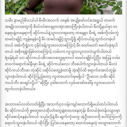
သမီး နာမည်မီးငယ်ပါ မီးမီးအသက် ၁၈နှစ် အပျိုဖော်ဝင်စအရွယ် တဖက်
အမျိုးသားတွေကို စိတ်ဝင်စားမွုတဏှာအားကြီးခဲ့ပါတယ် မီးတို့နယ်မှာ တ
နေရာနဲ့တနေရာကို ဆိုင်ကယ်နဲ့သွားလာရတော့ တနေ့မှာ မီးရဲ့ အစ်ကိုဝမ်းကွဲ
ထမင်းချိုင့် ကျန်နေခဲ့လို့ မီး ထမင်းချိုင့်သွားပို့ဖို့ ဆိုင်ကယ်နဲ့ ထွက်လာခဲ့ပါ
တယ် အစ်ကိုရှုံးက ၄မိုင်ခန့်ကွာဝေးတာကြောင့် မီး တော်တော် မောင်းခဲ့ရပါ
တယ် အစိုးရရှုံးဖြစ်တာကြောင့် လမ်းက လူသွားလူလာလဲပျက်ပါတယ်
ရံဖန်ရံခါ သာ ဆိုင်ကယ်၁စီး၁လေတွေ့ရတာပါ ထမင်းချိုင်းပို့ပြီး အပြန် လမ်း
တဝက်ရောက်ခါနီးမှာ မီးရဲ့ ဆိုင်ကယ်လေး ဘီးပေါက်သွားခဲ့ပါတယ် မီးလဲ
ဆိုင်ကယ်ဘီးဖာ တဲ့ဆိုင် ၁ဆိုင်ပဲတွေ့ခဲ့တာမို့ အဲ့ဆိုင်ထိ ရောက်အောင်တွန်း
သွားခဲ့ပါတယ် ဆိုင်ကြည့်တော့ လူတယောက်မှမရှိပါ “ဦးလေး သမီး ဆိုင်
ကယ်ဘီး ဖာချင်လို့ပါ “ဆိုပြီး ၃ခါလောက် လှမ်းအော်ခေါ်မှ လူတယောက်
ထွက်လာခဲ့ပါတယ်။
အသားခပ်လတ်လတ်ရှိပြီး အသက်၄၀ ဝန်းကျင်လောက်ရှိမယ်ထင်ပါတယ်
မီး ဆိုင်ကယ်ကို ခွတွေလေထိုးတံတွေနဲ့ဖာပေးနေတုန်း မီးငယ်ခုံတန်းလျားမှာ
ထိုင်စောင့်နေခဲ့ပါတယ် သည်လိုနဲ့ မီး မျက်လုံးတွေ အဲ့ဦးလေးကို ပေါင်ကြားကို
ရောက်သွားခဲ့ပါတယ် ထိုင်ပြီး ပြင်ပေးနေတော့ ထောင်မနေတဲ့ တထွာလောက်