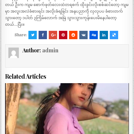
တယ် ဦးက ကျမ စောက်ဖုတ်လေးထဲတရစက် ထိုးခွင်းလိုးစစ်ဆင်တော့ ကျမ
မှာ အလူးအလဲခံစားရင်း အလိုးခံရခြင်း အနုပညာကို လှလှပပ ခံစားတက်
သွားတော့ ၁ပါတ် ၃ကြိမ်လောက် အမြဲ သွားသွားကုန်းပေးမိနေပါတော့
တယ်….ပြီး။
Share:
Author:
admin
Related Articles