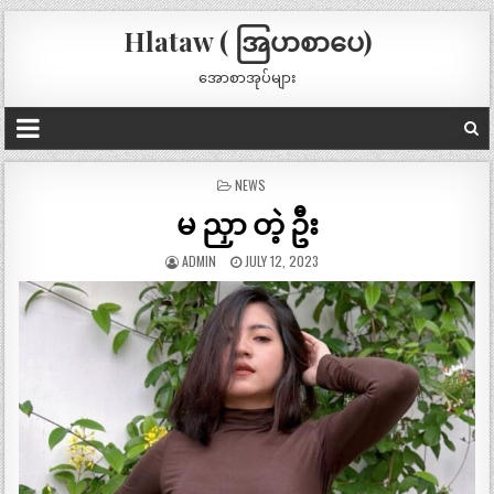
Hlataw ( အြပာစာပေ)
အောစာအုပ်များ
POSTED
NEWS
IN
မ ညှာ တဲ့ ဦး
ADMIN
JULY 12, 2023