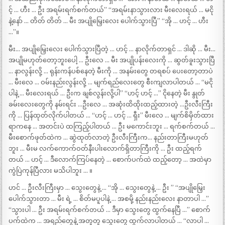
င့် … ဟီး … ဦး အရမ်းရက်စက်တယ်” “အရမ်းနာသွားလား မီးလေးရယ် … မငို
နဲ့နော် … တိတ် တိတ် … မီး အပျိုမြှေးလေး ပေါက်သွားပြီ” “အို … ဟင့် … ဟီး
…”။
မီး… အပျိုမြှေးလေး ပေါက်သွားပြီတဲ့ … ဟင့် … နာလိုက်တာရှင် … ဒါဆို … မီး…
အပျိုမဟုတ်တော့ဘူးပေါ့ … ဦးလေ … မီး အပျိုပန်းလေးကို … ဆွတ်ခူးသွားပြီ
… နာလွန်းလို့ … ရုန်းကန်ပစ်နေတဲ့ မီးကို … အနမ်းတွေ တရစပ် ပေးတော့တာပဲ
… မီးလေ … ဝမ်းနည်းလွန်းလို့ … မျက်ရည်လေးတွေ စီးကျလာပါတယ် … “မငို
ပါနဲ့ … မီးလေးရယ် … ဦးက ချစ်လွန်းလို့ပါ” “ဟင့် ဟင့် …” ငိုနေတဲ့ မီး နွုတ်
ခမ်းလေးတွေကို နမ်းရင်း …ဦးလေ … အဆုံးထိထိုးထည့်ထားတဲ့ …ဦးလီးကြီး
ကို … ပြန်ထုတ်လိုက်ပါတယ် … “ဟင့် … ဟင့် … ရှီး” မီးလေ … မျက်စိမှိတ်ထား
ရာကနေ … အတင်းပဲ ထကြည့်ပါတယ် … ဦး မကောင်းဘူး … ရက်စက်တယ် …
မီးစောက်ဖုတ်ထဲက … ဆွဲထုတ်လာတဲ့ ဦးလီးကြီးက… နည်းတာကြီးမဟုတ်
ဘူး … မီးမ လက်ကောက်ဝတ်နီးပါးလောက်ရှိတာကြီးကို … ဦး ထည့်ရက်
တယ် … ဟင့် … ဒီလောက်ကြပ်နေတဲ့ … စောက်ပက်ထဲ ထည့်တော့ … အထဲမှာ
ကွဲပြဲကုန်ပြီလား မသိပါဘူး … ။
ဟင် … ဦးလီးကြီးမှာ … သွေးတွေနဲ့ … “အို … သွေးတွေနဲ့ … ဦး ” “အပျိုမြှေး
ပေါက်သွားတာ … မီး ရဲ့ … စိတ်မပူပါနဲ့ … အစမို့ နည်းနည်းလေး နာတာပါ …”
“သွားပါ … ဦး အရမ်းရက်စက်တယ် … ဒီမှာ သွေးတွေ ထွက်နေပြီ …” စောက်
ပက်ထဲက … အရည်တွေနဲ့ အတူတူ သွေးတွေ ထွက်လာပါတယ် … “လာပါ …