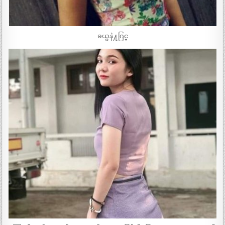
ခယ္မနဲ႔ဂြင္