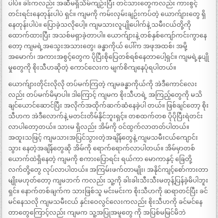
ပါပဲ။ ခါးကလည်း အဆီမရှိသိမ်ကျဉ်းပြီး တင်သားတွေကလည်း ကားစွင့်
တင်းရင်းနေတုန်းပါပဲ ရှင်။ ကျမကို ကမ်းလှမ်းချဉ်းကပ်တဲ့ ယောက်ျားတွေ ရှိ
နေတုန်းပါပဲ။ ပြောခဲ့သလိုပေါ့။ ကျမသားလူပျိုပေါက်နဲ့ သမီးငယ်တို့ကို
ထောက်ထားပြီး အသစ်မရှာခဲ့တာပါ။ ယောက်ျားနဲ့ တစ်နှစ်ကျော်ကင်းကွာနေ
တော့ ကျမရဲ့အသွေးအသားတွေ၊ ခန္ဓာကိုယ် ပေါ်က အဖုအထစ်၊ အမို့
အမောက်၊ အကားအစွင့်တွေက ပိုပြီးစိုပြေတစ်ရစ်နေတာပေါ့ရှင်။ ကျမရဲ့နုပျို
မှုတွေကို စိုးသီဟဆိုတဲ့ ကောင်လေးက မျက်စိကျနေပုံရပါတယ်။
ယောက်ျားတိုင်းလိုလို တပ်မက်ကြတဲ့ ကျမခန္ဓာကိုယ်ကို အဲဒီကောင်လေး
လည်း တပ်မက်မိမှာပါ။ ဒါကြောင့် ကျမက စိုးသီဟရဲ့ အကြည့်တွေကို မသိ
ချင်ယောင်ဆောင်ပြီး အလိုက်အထိုက်ဆက်ဆံနေခဲ့ပါ တယ်။ ဖြစ်ချင်တော့ စိုး
သီဟက အဲဒီလောက်နဲ့ မတင်းတိမ်နိုင်ဘူးရှင့်။ တစထက်တစ ပိုပိုပြီးရဲတင်း
လာပါတော့တယ်။ သားမ ရှိလည်း အိမ်ကို ဝင်ထွက်လာတတ်ပါတယ်။
အထူးသဖြင့် ကျမသားအပြင်သွားတဲ့အချိန်တွေနဲ့ ကျမသမီးငယ်ကျောင်း
သွား နေတဲ့အချိန်တွေဆို အိမ်ကို ရောက်ရောက်လာပါတယ်။ အိမ်မှာတစ်
ယောက်ထဲရှိနေတဲ့ ကျမကို စကားပြောရင်း ရယ်ကာ မောကာနှင့် ခြေတို့
လက်တို့တွေ လုပ်လာပါတယ်။ အကြမ်းဖက်တာမျိုး၊ အနိုင်ကျင့်စော်ကားတာ
မျိုးမဟုတ်တော့ ကျမဘက် ကလည်း သူ့ကို ခါးခါးသီးသီးမတုန့်ပြန်ခဲ့မိပါဘူး
ရှင်။ နောက်တစ်ချက်က သားဖြစ်သူ မင်းမင်းက စိုးသီဟကို ဆရာတင်ပြီး ခင်
မင်နေသလို ကျမသမီးငယ် နှင်းဝေလွင်လေးကလည်း စိုးသီဟကို ခင်မင်နေ
တာတွေကြောင့်လည်း ကျမက သူ့အပြုအမူတွေ ကို အပြစ်မမြင်မိဘဲ