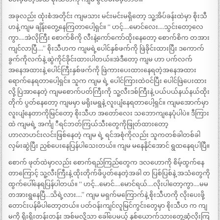
အခုလည်း ထုံးစံအတိုင်း ကျမသား မင်းမင်းမရှိတော့ သူ့အိပ်ခန်းထဲမှာ စိုးသီ
ဟနဲ့ ကျမ ချိန်းတွေ့နေကြတာပေါ့ရှင်။ “ ဟင့်….မောင်လေး….သွင်းတော့လေ
ကွာ….အဲလိုကြီး စောက်စိကို လီးနဲ့ကော်ကော်ထိုးနေတော့ စောက်စိက တအား
ကျင်လာပြီ….” စိုးသီဟက ကျမရဲ့ပေါင်နှစ်ဖက်ကို ဖြဲခိုင်းထားပြီး ဒကောက်
ခွက်ကိုလက်နဲ့ ဆွဲကိုင်ခိုင်းထားပါတယ်။အဲဒီတော့ ကျမ ဟာ ပက်လက်
အနေအထားနဲ့ ပေါင်ကြီးနှစ်ဖက်ကို ဖြဲကားပေးထားနေရတဲ့အနေအထား
ရောက်နေရတာပေါ့ရှင်။ သူက ကျမ ရဲ့ ပေါင်ကြားထဲဝင်ပြီး ပေါင်ဖြဲပေးထား
လို့ ပြဲအာနေတဲ့ ကျမစောက်ပတ်ကြီးကို သူ့လီးဒစ်ကြီးနဲ့ ပယ်ပယ်နယ်နယ်ထိုး
တိုက် ပွတ်နေတော့ ကျမမှာ မရိုးမရွနဲ့ လူးပျံနေရတာပေါ့ရှင်။ ကျမအောက်မှာ
လူးပျံနေတာကိုမြင်တော့ စိုးသီဟ အတော်လေး သဘောကျနေပုံပါပဲ။ ဒီကြား
ထဲ ကျမရဲ့ အင်္ကျ ီရင်ဘတ်ကြယ်သီးတွေကိုဖြုတ်ထားတော့
ဟာလာဟင်းလင်းဖြစ်နေတဲ့ ကျမ ရဲ့ ရင်အစုံကိုလည်း သူကတစ်ခါတစ်ခါ
လှမ်းဆွဲပြီး ညှစ်ပေးနေပြန်ပါသေးတယ်။ ကျမ မနေနိုင်အောင် ရွထနေရပါပြီ။
စောက် ဖုတ်ထဲမှာလည်း စောက်ရည်ကြည်တွေက ဒလဟောကို စိမ့်ထွက်နေ
တာကြောင့် သူ့လီးကြီးနဲ့ ထိုးတိုက်ဖိပွတ်နေတဲ့အခါ တ ပြစ်ပြစ်နဲ့ အသံတွေကို
ထွက်ပေါ်နေရပြန်ပါတယ်။ “ ဟင့်…မောင်….မောင်ရယ်….လိုးပါတော့ကွာ….မမ
တအားရွနေပြီ…သိရဲ့လား….” ကျမ မရှက်မကြောက်နဲ့ စိုးသီဟကို လိုးပေးဖို့
တောင်းပန်မိပါတော့တယ်။ ပတ်ဝန်းကျင်လူမြင်ကွင်းတွေမှာ စိုးသီဟ က ကျ
မကို ရိုးရိုးတန်းတန်း အစ်မလို့သာ ခေါ်ပေမယ့် နှစ်ယောက်သားတွေ့ဆုံလိုးကြ