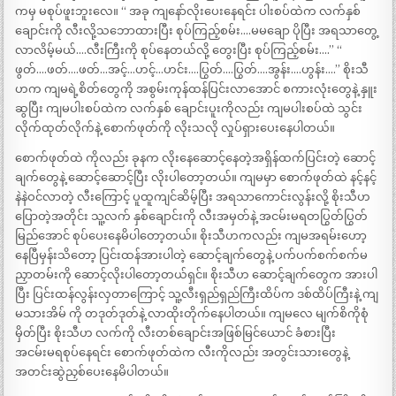
ကမှ မစုပ်ဖူးဘူးလေ။ “ အခု ကျနော်လိုးပေးနေရင်း ပါးစပ်ထဲက လက်နှစ်
ချောင်းကို လီးလို့သဘောထားပြီး စုပ်ကြည့်စမ်း….မမချော ပိုပြီး အရသာတွေ့
လာလိမ့်မယ်….လီးကြီးကို စုပ်နေတယ်လို့ တွေးပြီး စုပ်ကြည့်စမ်း….” “
ဖွတ်….ဖတ်….ဖတ်…အင့်…ဟင့်…ဟင်း….ပြွတ်….ပြွတ်….အွန်း….ဟွန်း….” စိုးသီ
ဟက ကျမရဲ့စိတ်တွေကို အစွမ်းကုန်ထန်ပြင်းလာအောင် စကားလုံးတွေနဲ့ နှူး
ဆွပြီး ကျမပါးစပ်ထဲက လက်နှစ် ချောင်းပူးကိုလည်း ကျမပါးစပ်ထဲ သွင်း
လိုက်ထုတ်လိုက်နဲ့ စောက်ဖုတ်ကို လိုးသလို လှုပ်ရှားပေးနေပါတယ်။
စောက်ဖုတ်ထဲ ကိုလည်း ခုနက လိုးနေဆောင့်နေတဲ့အရှိန်ထက်ပြင်းတဲ့ ဆောင့်
ချက်တွေနဲ့ ဆောင့်ဆောင့်ပြီး လိုးပါတော့တယ်။ ကျမမှာ စောက်ဖုတ်ထဲ နင့်နင့်
နဲနဲဝင်လာတဲ့ လီးကြောင့် ပူထူကျင်ဆိမ့်ပြီး အရသာကောင်းလွန်းလို့ စိုးသီဟ
ပြောတဲ့အတိုင်း သူ့လက် နှစ်ချောင်းကို လီးအမှတ်နဲ့ အငမ်းမရတပြွတ်ပြွတ်
မြည်အောင် စုပ်ပေးနေမိပါတော့တယ်။ စိုးသီဟကလည်း ကျမအရမ်းဟော့
နေပြီမှန်းသိတော့ ပြင်းထန်အားပါတဲ့ ဆောင့်ချက်တွေနဲ့ ပက်ပက်စက်စက်မ
ညှာတမ်းကို ဆောင့်လိုးပါတော့တယ်ရှင်။ စိုးသီဟ ဆောင့်ချက်တွေက အားပါ
ပြီး ပြင်းထန်လွန်းလှတာကြောင့် သူ့လီးရှည်ရှည်ကြီးထိပ်က ဒစ်ထိပ်ကြီးနဲ့ ကျ
မသားအိမ် ကို တဒုတ်ဒုတ်နဲ့ လာထိုးတိုက်နေပါတယ်။ ကျမလေ မျက်စိကိုစုံ
မှိတ်ပြီး စိုးသီဟ လက်ကို လီးတစ်ချောင်းအဖြစ်မြင်ယောင် ခံစားပြီး
အငမ်းမရစုပ်နေရင်း စောက်ဖုတ်ထဲက လီးကိုလည်း အတွင်းသားတွေနဲ့
အတင်းဆွဲညှစ်ပေးနေမိပါတယ်။