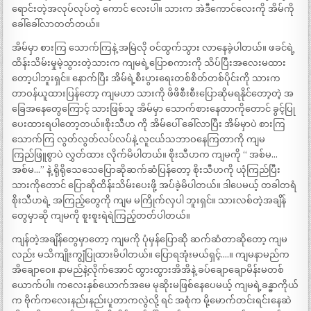
ရောင်းတဲ့အလုပ်လုပ်တဲ့ ကောင် လေးပါ။ သားက အဲဒီကောင်လေးကို အိမ်ကို
ခေါ်ခေါ်လာတတ်တယ်။
အိမ်မှာ စားကြ သောက်ကြနဲ့ အမြဲလို ဝင်ထွက်သွား လာနေခဲ့ပါတယ်။ ဖခင်ရဲ့
ထိန်းသိမ်းမှုမဲ့သွားတဲ့သားက ကျမရဲ့ပြောစကားကို သိပ်ပြီးအလေးမထား
တော့ပါဘူးရှင်။ နောက်ပြီး အိမ်ရဲ့စီးပွားရေးတစ်စိတ်တစ်ပိုင်းကို သားက
တာဝန်ယူထားပြန်တော့ ကျမဟာ သားကို ဖိဖိစီးစီးပြောဆိုမရနိုင်တော့တဲ့ အ
ခြေအနေတွေကြောင့် သားဖြစ်သူ အိမ်မှာ သောက်စားနေတာကိုတောင် ခွင့်ပြု
ပေးထားရပါတော့တယ်။စိုးသီဟ ကို အိမ်ပေါ် ခေါ်လာပြီး အိမ်မှာပဲ စားကြ
သောက်ကြ လွတ်လွတ်လပ်လပ်နဲ့ လူငယ်သဘာဝနေကြတာကို ကျမ
ကြည်ဖြူစွာပဲ လွှတ်ထား လိုက်မိပါတယ်။ စိုးသီဟက ကျမကို “ အစ်မ…
အစ်မ…” နဲ့ ရိုရိုသေသေပြောဆိုဆက်ဆံပြန်တော့ စိုးသီဟကို ယုံကြည်ပြီး
သားကိုတောင် ပြောဆိုထိန်းသိမ်းပေးဖို့ အပ်ခဲ့မိပါတယ်။ ဒါပေမယ့် တခါတရံ
စိုးသီဟရဲ့ အကြည့်တွေကို ကျမ မကြိုက်လှပါ ဘူးရှင်။ သားလစ်တဲ့အချိန်
တွေမှာဆို ကျမကို စူးစူးရဲရဲကြည့်တတ်ပါတယ်။
ကျန်တဲ့အချိန်တွေမှာတော့ ကျမကို ပုံမှန်ပြောဆို ဆက်ဆံတာဆိုတော့ ကျမ
လည်း မသိကျိုးကျွံပြုထားမိပါတယ်။ ပြောရအုံးမယ်ရှင့်….။ ကျမနာမည်က
အိချောဝေ။ နာမည်နဲ့လိုက်အောင် ထွားထွားအိအိနဲ့ ခပ်ချောချောမိန်းမတစ်
ယောက်ပါ။ ကလေးနှစ်ယောက်အမေ မုဆိုးမဖြစ်နေပေမယ့် ကျမရဲ့ခန္ဓာကိုယ်
က ဗိုက်ကလေးနည်းနည်းပူတာကလွဲလို့ ရင် အစုံက မို့မောက်တင်းရင်းနေဆဲ