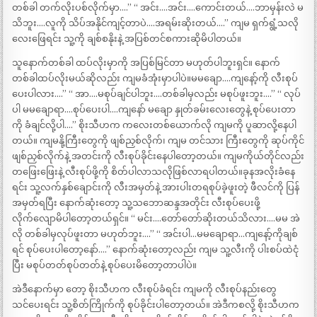
တစ်ခါ တက်လိုးပစ်လိုက်မှာ….” “ အင်း….အင်း….ကောင်းတယ်….ဘာမှန်းလဲ မ
သိဘူး….လူကို သိပ်အနိုင်ကျင့်တာပဲ….အရမ်းဆိုးတယ်….” ကျမ ရှက်ရွံ့သလို
လေးဖြေရင်း သူ့ကို ချစ်စနိုးနဲ့ အပြစ်တင်စကားဆိုမိပါတယ်။
သူနောက်တစ်ခါ ထပ်လိုးမှာကို အပြစ်မြင်တာ မဟုတ်ပါဘူးရှင်။ နောက်
တစ်ခါထပ်လိုးမယ်ဆိုလည်း ကျမခံအုံးမှာပါပဲ။မမချော….ကျနော့်ကို လီးစုပ်
ပေးပါလား….” “ အာ….မစုပ်ချင်ပါဘူး….တစ်ခါမှလည်း မစုပ်ဖူးဘူး….” “ လုပ်
ပါ မမချောရာ….စုပ်ပေးပါ….ကျနော် မချော နှုတ်ခမ်းလေးတွေနဲ့ စုပ်ပေးတာ
ကို ခံချင်လို့ပါ….” စိုးသီဟက ကလေးတစ်ယောက်လို ကျမကို ပူဆာလို့နေပါ
တယ်။ ကျမနို့ကြီးတွေကို ဖျစ်ညှစ်လိုက်၊ ကျမ တင်သား ကြီးတွေကို ဆုပ်ကိုင်
ဖျစ်ညှစ်လိုက်နဲ့ အတင်းကို လီးစုပ်ခိုင်းနေပါတော့တယ်။ ကျမကိုယ်တိုင်လည်း
တဖြေးဖြေးနဲ့ လီးစုပ်ဖို့ကို စိတ်ပါလာသလိုဖြစ်လာရပါတယ်။ခုနအလိုးခံနေ
ရင်း သူ့လက်နှစ်ချောင်းကို လီးအမှတ်နဲ့ အားပါးတရစုပ်ခဲ့ဖူးတဲ့ ဖီလင်ကို ပြန်
အမှတ်ရပြီး နောက်ဆုံးတော့ သူ့သဘောဆန္ဒအတိုင်း လီးစုပ်ပေးဖို့
လိုက်လျောမိပါတော့တယ်ရှင်။ “ မင်း….တော်တော်ဆိုးတယ်သိလား….မမ အဲ
လို တစ်ခါမှလုပ်ဖူးတာ မဟုတ်ဘူး….” “ အင်းပါ…မမချောရာ…ကျနော့်ကိုချစ်
ရင် စုပ်ပေးပါတော့နော်….” နောက်ဆုံးတော့လည်း ကျမ သူ့လီးကို ပါးစပ်ထဲငုံ
ပြီး မစုပ်တတ်စုပ်တတ်နဲ့ စုပ်ပေးမိတော့တာပါပဲ။
အဲဒီနောက်မှာ တော့ စိုးသီဟက လီးစုပ်ခံရင်း ကျမကို လီးစုပ်နည်းတွေ
သင်ပေးရင်း သူ့စိတ်ကြိုက်ကို စုပ်ခိုင်းပါတော့တယ်။ အဲဒီကစလို့ စိုးသီဟက