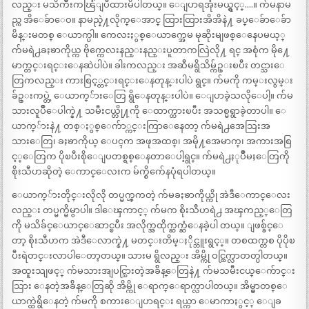
လည္း မသိက်ဳိးကၽြံျပဳထားမိပါတယ္။ ေျပာရအုံးမယ္ရွင့္….။ က်မနာမ
ည္က အိေခ်ာေဝ။ နာမည္နဲ႔လိုက္ေအာင္ ထြားထြားအိအိနဲ႔ ခပ္ေခ်ာေခ်ာ
မိန္းမတစ္ ေယာက္ပါ။ ကေလးႏွစ္ေယာက္အေမ မုဆိုးမျဖစ္ေနေပမယ့္
က်မရဲ႕ခႏၶာကိုယ္က ဗိုက္ကေလးနည္းနည္းပူတာကလြဲလို႔ ရင္ အစုံက မို႔ေ
မာက္တင္းရင္းေနဆဲပါပဲ။ ခါးကလည္း အဆီမရွိသိမ္က်ဥ္းၿပီး တင္သားေ
တြကလည္း ကားစြင့္တင္းရင္းေနတုန္းပါပဲ ရွင္။ က်မကို ကမ္းလွမ္း
ခ်ဥ္းကပ္တဲ့ ေယာက္်ားေတြ ရွိေနတုန္းပါပဲ။ ေျပာခဲ့သလိုေပါ့။ က်မ
သားလူပ်ဳိေပါက္နဲ႔ သမီးငယ္တို႔ကို ေထာက္ထားၿပီး အသစ္မရွာခဲ့တာပါ။ ေ
ယာက္်ားနဲ႔ တစ္ႏွစ္ေက်ာ္ကင္းကြာေနေတာ့ က်မရဲ႕အေသြးအ
သားေတြ၊ ခႏၶာကိုယ္ ေပၚက အဖုအထစ္၊ အမို႔အေမာက္၊ အကားအစြ
င့္ေတြက ပိုၿပီးစိုေျပတစ္ရစ္ေနတာေပါ့ရွင္။ က်မရဲ႕ႏုပ်ဳိမႈေတြကို
စိုးသီဟဆိုတဲ့ ေကာင္ေလးက မ်က္စိက်ေနပုံရပါတယ္။
ေယာက္်ားတိုင္းလိုလို တပ္မက္ၾကတဲ့ က်မခႏၶာကိုယ္ကို အဲဒီေကာင္ေလး
လည္း တပ္မက္မိမွာပါ။ ဒါေၾကာင့္ က်မက စိုးသီဟရဲ႕ အၾကည့္ေတြ
ကို မသိခ်င္ေယာင္ေဆာင္ၿပီး အလိုက္အထိုက္ဆက္ဆံေနခဲ့ပါ တယ္။ ျဖစ္ခ်င္ေ
တာ့ စိုးသီဟက အဲဒီေလာက္နဲ႔ မတင္းတိမ္ႏိုင္ဘူးရွင့္။ တစထက္တစ ပိုပိုၿ
ပီးရဲတင္းလာပါေတာ့တယ္။ သားမ ရွိလည္း အိမ္ကို ဝင္ထြက္လာတတ္ပါတယ္။
အထူးသျဖင့္ က်မသားအျပင္သြားတဲ့အခ်ိန္ေတြနဲ႔ က်မသမီးငယ္ေက်ာင္း
သြား ေနတဲ့အခ်ိန္ေတြဆို အိမ္ကို ေရာက္ေရာက္လာပါတယ္။ အိမ္မွာတစ္ေ
ယာက္ထဲရွိေနတဲ့ က်မကို စကားေျပာရင္း ရယ္ကာ ေမာကာႏွင့္ ေျခ