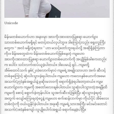
Unicode
မိန်းမတစ်ယောက်ဟာ အနားမှာ အားကိုးအားထားပြုစရာ ယောက်ျား
သားတစ်ယောက်မရှိရင် မတင့်တယ်လှပါဘူး။ ဒါကြောင့်လည်း ရှေးလူကြီး
တွေက “ အလံ မရှိတဲ့ရထား ” ဟာ မသင့်တော်ဘူးရယ်လို့ အဆိုရှိခဲ့ကြတာ
ကိုး။ မိန်းမတွေထဲက မိန်းမတစ်ယောက်ဖြစ်နေတဲ့ ကျမဟာ
အားကိုးအားထားပြုစရာ ယောက်ျားတစ်ယောက်ကို အပျိုဖြစ်ခါစကတည်း
က ပေါင်း သင်းလက်ထပ်ယူခဲ့ပါတယ်။ ဒါပေမယ့် ရှင်…ကျမတို့
အိမ်ထောင်သက် နှစ်(၂၀)လောက်မှာပဲ ကျမရဲ့အမျိုးသားဟာ အက် ဆီးဒင့်
တစ်ခုကြောင့် ဆုံးပါးသွားခဲ့ရပါတယ်။ ကျမဟာ ကလေးနှစ်ယောက်အမေ၊
အသက်(၃၇)နှစ်အရွယ်နဲ့ မုဆိုးမဘဝကို ရောက်ရှိခဲ့ရပါတော့တယ်။ ကျမ
ယောက်ျားက ကျမကို အတော်လေးချစ်ပါတယ်။ သူဆုံးပါးသွားတဲ့အချိန်ထိ
ကျမကို စောင့် ရှောက်ခဲ့တုန်းပါပဲ။ သူအက်ဆီးဒင့်ဖြစ်ပြီး ဆုံးသွားခဲ့ရတဲ့
အတွက် လျော်ကြေးရတဲ့ငွေနဲ့ ကျမဟာ စက်ဆန်းဘက်မှာ ကိုယ်ပိုင် အိမ်လေး
တစ်လုံးကို ဝယ်ယူနိုင်ခဲ့ပါတယ်။ အခုဆို ကျမရဲ့သားအကြီး မင်းမင်းတောင်
အသက်(၁၈)နှစ်ကျော် လူပျိုပေါက်အရွယ် ရောက်နေခဲ့ပါပြီ။