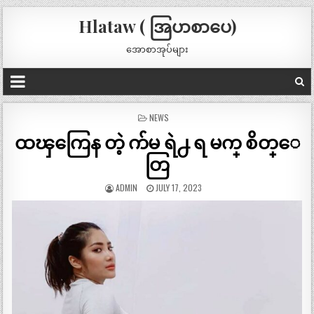
Hlataw ( အြပာစာပေ)
အောစာအုပ်များ
POSTED
NEWS
IN
ထၾကြေန တဲ့ က်မ ရဲ႕ ရ မက္ စိတ္ေ
တြ
ADMIN
JULY 17, 2023