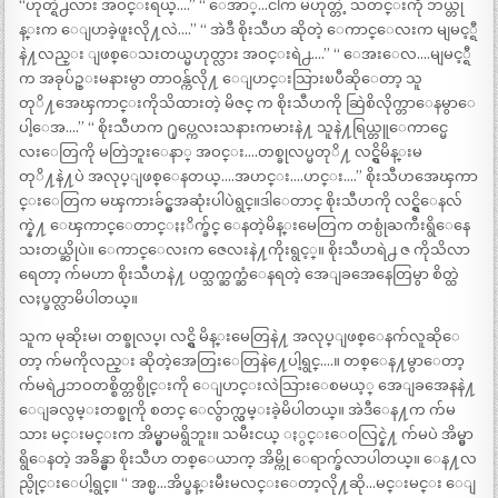
“ဟုတ္ရဲ႕လား အဝင္းရယ္….” “ ေအာ္…ငါက မဟုတ္တဲ့ သတင္းကို ဘယ္တု
န္းက ေျပာခဲ့ဖူးလို႔လဲ….” “ အဲဒီ စိုးသီဟ ဆိုတဲ့ ေကာင္ေလးက မျမင့္ရီ
နဲ႔လည္း ျဖစ္ေသးတယ္မဟုတ္လား အဝင္းရဲ႕….” “ ေအးေလ….မျမင့္ရီ
က အခုပ်ဥ္းမနားမွာ တာဝန္က်လို႔ ေျပာင္းသြားၿပီဆိုေတာ့ သူ
တုိ႔အေၾကာင္းကိုသိထားတဲ့ မိဇင္ က စိုးသီဟကို ဆြဲစိလိုက္တာေနမွာေ
ပါ့ေအ….” “ စိုးသီဟက ႐ုပ္ကေလးသနားကမားနဲ႔ သူနဲ႔ရြယ္တူေကာင္မေ
လးေတြကို မတြဲဘူးေနာ္ အဝင္း….တစ္ခုလပ္မတုိ႔ လင္ရွိမိန္းမ
တုိ႔နဲ႔ပဲ အလုပ္ျဖစ္ေနတယ္….အဟင္း….ဟင္း….” စိုးသီဟအေၾကာ
င္းေတြက မၾကားခ်င္မွအဆုံးပါပဲရွင္။ဒါေတာင္ စိုးသီဟကို လင္ရွိေနလ်
က္နဲ႔ ေၾကာင္ေတာင္ႏႈိက္ခ်င္ ေနတဲ့မိန္းမေတြက တစ္ပုံႀကီးရွိေနေ
သးတယ္ဆိုပဲ။ ေကာင္ေလးက ဇေလးနဲ႔ကိုးရွင့္။ စိုးသီဟရဲ႕ ဇ ကိုသိလာ
ရေတာ့ က်မဟာ စိုးသီဟနဲ႔ ပတ္သက္ဆက္ဆံေနရတဲ့ အေျခအေနေတြမွာ စိတ္ထဲ
လႈပ္ခတ္လာမိပါတယ္။
သူက မုဆိုးမ၊ တစ္ခုလပ္၊ လင္ရွိ မိန္းမေတြနဲ႔ အလုပ္ျဖစ္ေနက်လူဆိုေ
တာ့ က်မကိုလည္း ဆိုတဲ့အေတြးေတြနဲ႔ေပါ့ရွင္….။ တစ္ေန႔မွာေတာ့
က်မရဲ႕ဘဝတစ္စိတ္တစ္ပိုင္းကို ေျပာင္းလဲသြားေစမယ့္ အေျခအေနနဲ႔
ေျခလွမ္းတစ္ခုကို စတင္ ေလွ်ာက္လွမ္းခဲ့မိပါတယ္။ အဲဒီေန႔က က်မ
သား မင္းမင္းက အိမ္မွာမရွိဘူး။ သမီးငယ္ ႏွင္းေဝလြင္နဲ႔ က်မပဲ အိမ္မွာ
ရွိေနတဲ့ အခ်ိန္မွာ စိုးသီဟ တစ္ေယာက္ အိမ္ကို ေရာက္ခ်လာပါတယ္။ ေန႔လ
ည္ပိုင္းေပါ့ရွင္။ “ အစ္မ…အိပ္ခန္းမီးမလင္းေတာ့လို႔ဆို…မင္းမင္း ေျ