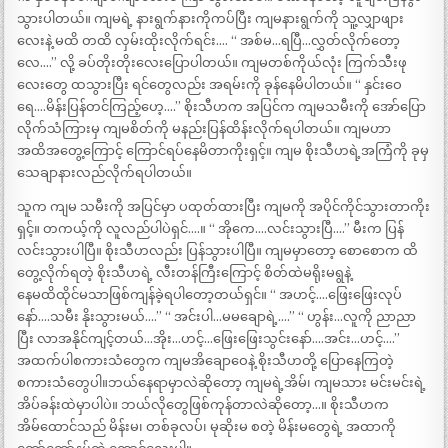
သွားပါတယ်။ ကျမရဲ့ နားရွက်နားကိုကပ်ပြီး ကျမနားရွက်ကို သူ့လျှာဖျား
လေးနဲ့ မထိ တထိ လှမ်းထိုးလိုက်ရင်း…. “ အစ်မ…ရပြီ…လွှတ်လိုက်တော့
လေ….” လို့ ခပ်တိုးတိုးလေးပြောပါတယ်။ ကျမတစ်ကိုယ်လုံး ကြက်သီးဖု
လေးတွေ ထသွားပြီး ရင်တွေလည်း အရမ်းကို ခုန်နေမိပါတယ်။ “ နှင်းဝေ
ရေ….မိန်းပြန်တင်ကြည့်ဟေ့….” စိုးသီဟက အပြင်က ကျမသမီးကို အော်ပြော
လိုက်သံကြားမှ ကျမစိတ်ကို မနည်းပြန်ထိန်းလိုက်ရပါတယ်။ ကျမဟာ
အထိအတွေ့ကြောင့် ကြောင်ရပ်နေမိတာကိုးရှင့်။ ကျမ စိုးသီဟရဲ့အကြံကို ခုမှ
သေချာနားလည်လိုက်ရပါတယ်။
သူက ကျမ သမီးကို အပြင်မှာ ပထုတ်ထားပြီး ကျမကို အပိုင်ကိုင်သွားတာကိုး
ရှင့်။ တကယ့်ကို လူလည်ပါပဲရှင်….။ “ အိုကေ….လင်းသွားပြီ….” မီးက ပြန်
လင်းသွားပါပြီ။ စိုးသီဟလည်း ပြန်သွားပါပြီ။ ကျမမှာတော့ စောစောက ထိ
တွေ့လိုက်ရတဲ့ စိုးသီဟရဲ့ လီးတန်ကြီးကြောင့် စိတ်ထဲမရိုးမရွနဲ့
နေမထိထိုင်မသာဖြစ်ကျန်ခဲ့ရပါတော့တယ်ရှင်။ “ အဟင့်….ဖြေးဖြေးလုပ်
နော်….သမီး နိုးသွားမယ်….” “ အင်းပါ…မမချောရဲ့….” “ ဟွန်း…လူကို ညာညာ
ပြီး လာအနိုင်ကျင့်တယ်…အိုး…ဟင့်…ဖြေးဖြေးသွင်းနော်….အင်း…ဟင့်….”
အထက်ပါစကားသံတွေက ကျမအိချောဝေနဲ့ စိုးသီဟတို့ ပြောနေကြတဲ့
စကားသံတွေပါ။ဘယ်နေရာမှာလဲဆိုတော့ ကျမရဲ့အိမ်၊ ကျမသား မင်းမင်းရဲ့
အိပ်ခန်းထဲမှာပါပဲ။ ဘယ်လိုတွေဖြစ်ကုန်တာလဲဆိုတော့…။ စိုးသီဟက
အိမ်ထောင်သည် မိန်းမ၊ တစ်ခုလပ်၊ မုဆိုးမ စတဲ့ မိန်းမတွေရဲ့ အထာကို