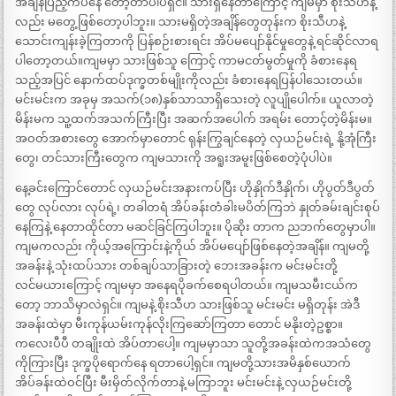
အချိန်ပြည့်ကပ်နေ တော့တာပါပဲရှင်။ သားရှိနေတာကြောင့် ကျမမှာ စိုးသီဟနဲ့
လည်း မတွေ့ဖြစ်တော့ပါဘူး။ သားမရှိတဲ့အချိန်တွေတုန်းက စိုးသီဟနဲ့
သောင်းကျန်းခဲ့ကြတာကို ပြန်စဉ်းစားရင်း အိပ်မပျော်နိုင်မှုတွေနဲ့ ရင်ဆိုင်လာရ
ပါတော့တယ်။ကျမမှာ သားဖြစ်သူ ကြောင့် ကာမငတ်မွတ်မှုကို ခံစားနေရ
သည့်အပြင် နောက်ထပ်ဒုက္ခတစ်မျိုးကိုလည်း ခံစားနေရပြန်ပါသေးတယ်။
မင်းမင်းက အခုမှ အသက်(၁၈)နှစ်သာသာရှိသေးတဲ့ လူပျိုပေါက်။ ယူလာတဲ့
မိန်းမက သူ့ထက်အသက်ကြီးပြီး အဆက်အပေါက် အရမ်း တောင့်တဲ့မိန်းမ။
အဝတ်အစားတွေ အောက်မှာတောင် ရုန်းကြွချင်နေတဲ့ လှယဉ်မင်းရဲ့ နို့အုံကြီး
တွေ၊ တင်သားကြီးတွေက ကျမသားကို အရူးအမူးဖြစ်စေတဲ့ပုံပါပဲ။
နေ့ခင်းကြောင်တောင် လှယဉ်မင်းအနားကပ်ပြီး ဟိုနှိုက်ဒီနှိုက်၊ ဟိုပွတ်ဒီပွတ်
တွေ လုပ်လား လုပ်ရဲ့၊ တခါတရံ အိပ်ခန်းတံခါးမပိတ်ကြဘဲ နှုတ်ခမ်းချင်းစုပ်
နေကြနဲ့ နေတာထိုင်တာ မဆင်ခြင်ကြပါဘူး။ ပိုဆိုး တာက ညဘက်တွေမှာပါ။
ကျမကလည်း ကိုယ့်အကြောင်းနဲ့ကိုယ် အိပ်မပျော်ဖြစ်နေတဲ့အချိန်။ ကျမတို့
အခန်းနဲ့ သုံးထပ်သား တစ်ချပ်သာခြားတဲ့ ဘေးအခန်းက မင်းမင်းတို့
လင်မယားကြောင့် ကျမမှာ အနေရပိုခက်စေရပါတယ်။ ကျမသမီးငယ်က
တော့ ဘာသိမှာလဲရှင်။ ကျမနဲ့ စိုးသီဟ သားဖြစ်သူ မင်းမင်း မရှိတုန်း အဲဒီ
အခန်းထဲမှာ မီးကုန်ယမ်းကုန်လိုးကြဆော်ကြတာ တောင် မနိုးတဲ့ဥစ္စာ။
ကလေးပီပီ တချိုးထဲ အိပ်တာပေါ့။ ကျမမှာသာ သူတို့အခန်းထဲကအသံတွေ
ကိုကြားပြီး ဒုက္ခပိုရောက်နေ ရတာပေါ့ရှင်။ ကျမတို့သားအမိနှစ်ယောက်
အိပ်ခန်းထဲဝင်ပြီး မီးမှိတ်လိုက်တာနဲ့ မကြာဘူး မင်းမင်းနဲ့ လှယဉ်မင်းတို့