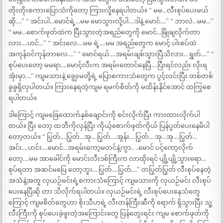
တိုးတိုးစကားပြောသံကိုတော့ ကြားလို့နေရပါတယ်။ “ မမ…လီးစုပ်ပေးမယ်
ဆို….” “ အင်းပါ…မောင်ရဲ့…မမ မောသွားလို့ပါ….ဒါနဲ့ မောင်….” “ ဘာလဲ…မမ…”
“ မမ…စောက်ဖုတ်ထဲက ပြီးသွားတဲ့အရည်တွေကို မောင်…မြိုချလိုက်တာ
လား….ဟင်…” “ အင်းလေ….မမ ရဲ့….မမ အရည်တွေက မောင့် ပါးစပ်ထဲ
အကုန်ဝင်ကုန်တာလေ….” “ မောင်ရယ်….အရမ်းချစ်သွားပြီသိလား…ရွှတ်….” “
စုပ်ပေးတော့ မမရာ….မောင့်လီးက အရမ်းတောင်နေပြီ….ပြီးရင်လည်း လိုးရ
အုံးမှာ….” ကျမသားနဲ့ ချွေးမတို့ရဲ့ ပြောစကားသံတွေက ပွင့်လင်းပြီး တစ်တစ်
ခွခွရှိလှပါတယ်။ ကြားနေရတဲ့ကျမ ရမက်စိတ်ကို မထိန်းနိုင်အောင် ထကြွစေ
ရပါတယ်။
ဒါကြောင့် ကျမခြေထောက်နှစ်ချောင်းကို စင်းလိုက်ပြီး ကားထားလိုက်ပါ
တယ်။ ပြီး တော့ ထဘီကိုလှန်ပြီး ကိုယ့်စောက်ဖုတ်ကိုယ် ပြန်ပွတ်ပေးနေမိပါ
တော့တယ်။ “ ပြွတ်….ပြွတ်…အု….ပြွတ်….အွန်း….ပြွတ်….အု…အု….ပြွတ်…
အင်း….ဟင်း….မောင်…အရမ်းကော့မတင်နဲ့ကွာ.. ..မောင် ပင့်ကော့လိုက်
တော့….မမ အာခေါင်ကို မောင်းလီးဒစ်ကြီးက လာထိုးရင် ပျို့ပျို့သွားရော…
စုပ်ရတာ အဆင်မပြေ တော့ဘူး….ပြွတ်….ပြွတ်….” တပြွတ်ပြွတ် လီးစုပ်နေတဲ့
အသံနဲ့အတူ လှယဉ်မင်းရဲ့စကားသံကြောင့် ကျမသားကို လှယဉ်မင်း လီးစုပ်
ပေးနေပြီဆို တာ သိလိုက်ရပါတယ်။ လှယဉ်မင်းရဲ့ လီးစုပ်ပေးနေသံတွေ
ကြောင့် ကျမစိတ်တွေဟာ စိုးသီဟရဲ့ လီးတန်ကြီးဆီကို ရောက် ရှိသွားပြီး သူ့
လီးကြီးကို စုပ်ပေးခဲ့ဖူးတဲ့အကြောင်းတွေ ပြန်တွေးရင်း ကျမ စောက်ဖုတ်ကို