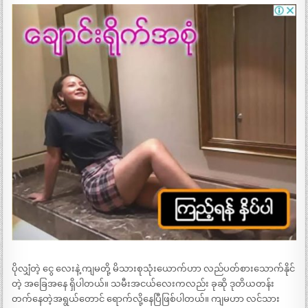
ပိုလျှံတဲ့ ငွေ လေးနဲ့ ကျမတို့ မိသားစုသုံးယောက်ဟာ လည်ပတ်စားသောက်နိုင်
တဲ့ အခြေအနေ ရှိပါတယ်။ သမီးအငယ်လေးကလည်း ခုဆို ဒုတိယတန်း
တက်နေတဲ့အရွယ်တောင် ရောက်လို့နေပြီဖြစ်ပါတယ်။ ကျမဟာ လင်သား