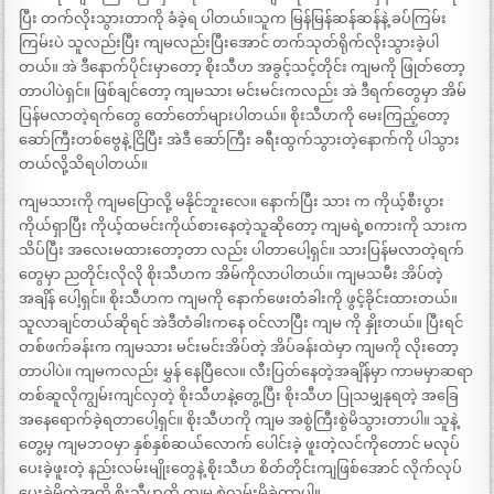
ပြီး တက်လိုးသွားတာကို ခံခဲ့ရ ပါတယ်။သူက မြန်မြန်ဆန်ဆန်နဲ့ ခပ်ကြမ်း
ကြမ်းပဲ သူလည်းပြီး ကျမလည်းပြီးအောင် တက်သုတ်ရိုက်လိုးသွားခဲ့ပါ
တယ်။ အဲ ဒီနောက်ပိုင်းမှာတော့ စိုးသီဟ အခွင့်သင့်တိုင်း ကျမကို ဖြုတ်တော့
တာပါပဲရှင်။ ဖြစ်ချင်တော့ ကျမသား မင်းမင်းကလည်း အဲ ဒီရက်တွေမှာ အိမ်
ပြန်မလာတဲ့ရက်တွေ တော်တော်များပါတယ်။ စိုးသီဟကို မေးကြည့်တော့
ဆော်ကြီးတစ်ဗွေနဲ့ ငြိပြီး အဲဒီ ဆော်ကြီး ခရီးထွက်သွားတဲ့နောက်ကို ပါသွား
တယ်လို့သိရပါတယ်။
ကျမသားကို ကျမပြောလို့ မနိုင်ဘူးလေ။ နောက်ပြီး သား က ကိုယ့်စီးပွား
ကိုယ်ရှာပြီး ကိုယ့်ထမင်းကိုယ်စားနေတဲ့သူဆိုတော့ ကျမရဲ့စကားကို သားက
သိပ်ပြီး အလေးမထားတော့တာ လည်း ပါတာပေါ့ရှင်။ သားပြန်မလာတဲ့ရက်
တွေမှာ ညတိုင်းလိုလို စိုးသီဟက အိမ်ကိုလာပါတယ်။ ကျမသမီး အိပ်တဲ့
အချိန် ပေါ့ရှင်။ စိုးသီဟက ကျမကို နောက်ဖေးတံခါးကို ဖွင့်ခိုင်းထားတယ်။
သူလာချင်တယ်ဆိုရင် အဲဒီတံခါးကနေ ဝင်လာပြီး ကျမ ကို နှိုးတယ်။ ပြီးရင်
တစ်ဖက်ခန်းက ကျမသား မင်းမင်းအိပ်တဲ့ အိပ်ခန်းထဲမှာ ကျမကို လိုးတော့
တာပါပဲ။ ကျမကလည်း မွှန် နေပြီလေ။ လီးပြတ်နေတဲ့အချိန်မှာ ကာမမှာဆရာ
တစ်ဆူလိုကျွမ်းကျင်လှတဲ့ စိုးသီဟနဲ့တွေ့ပြီး စိုးသီဟ ပြုသမျှနုရတဲ့ အခြေ
အနေရောက်ခဲ့ရတာပေါ့ရှင်။ စိုးသီဟကို ကျမ အစွဲကြီးစွဲမိသွားတာပါ။ သူနဲ့
တွေ့မှ ကျမဘဝမှာ နှစ်နှစ်ဆယ်လောက် ပေါင်းခဲ့ ဖူးတဲ့လင်ကိုတောင် မလုပ်
ပေးခဲ့ဖူးတဲ့ နည်းလမ်းမျိုးတွေနဲ့ စိုးသီဟ စိတ်တိုင်းကျဖြစ်အောင် လိုက်လုပ်
ပေးခဲ့မိတဲ့အထိ စိုးသီဟကို ကျမ စွဲလမ်းမိခဲ့တာပါ။