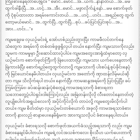
ကြိုးစားနေရတာပေါ့ရှင်။ “ မောင်…မောင်….အ…ယက်…နာနာတယ်….အ…မမ
ထွက်ခါနီးပြီ….အ…ဟင့်…အ…အီး…မောင်….မခွာလိုက်နဲ့ နော်….မမ စောက်ဖုတ်
ကို ငုံစုပ်ထားတာ အရမ်းကောင်းတယ်…..အ….ဟင့်….ဟင်း….အရည်တွေ ထွက်
တော့မယ်မောင်… အ…ထွက်ပြီ…ထွက်ပြီ….စုပ်….ခပ်ပြင်းပြင်းစုပ်….အ…
အား….ဟင်း….”။
ကျမချွေးမ လှယဉ်မင်းရဲ့ အော်ဟစ်ညည်းတွားပြီး ကာမဖီလင်တက်နေ
သံတွေက အရမ်းကို တစ်တစ်ခွခွရှိလှပါ တယ်။ နောက်ပြီး ကျမသားကိုလည်း
သူမက ကာမမှုမှာ ဦးဆောင်ထားပုံပါပဲ။ ကျမအတွေးအာရုံထဲမှာတော့ လှ
ယဉ်မင်းက စောက်ဖုတ်ကြီးကို ဖြဲပေးထားပြီး ကျမသား ယက်ပေးနေတာကို
ဖြဲကားခံပြီး စောက်ရည်တွေထွက်လာလို့ ကျမသားကို ပါးစပ်နဲ့ စုပ်ခိုင်းနေပုံ
ကို မြင်ယောင်နေမိပါတယ်။ လှယဉ်မင်းက အတော်ကို ဏှာထန်လိမ့်မယ်ဆို
တာ ကျမ သိလိုက်ရပါ တယ်။ နောက်ပြီး ကာမဆန္ဒအရမ်းကို ပြင်းပြပြီး ခပ်
ကြမ်းကြမ်း၊ ခပ်ဆန်းဆန်းပုံစံတွေနဲ့ ကာမအရသာကို ခံစားရတာ
သဘောတွေ့ပုံပါပဲရှင်။ဒါကြောင့်လည်း အမြဲတန်းလိုလို လီးတောင်နေတတ်တဲ့
လူပျိုပေါက်အရွယ်လေးကို အပိုင်ကိုင်လိုက် တာပဲလို့ ကျမတွေးမိလိုက်ပါ
တယ်။ ကျမ စိတ်ထဲမှာ လှယဉ်မင်းတစ်ယောက် အခုလို ကာမအရသာခံစား
တာကို နားလည် စာနာပေးနေမိရုံမက အားကျသလိုပင် ခံစားနေရပါတယ်။
လှယဉ်မင်း ခံစားရသလို စောက်ဖုတ်အယက်ခံသည့်အရသာကို လည်း ကျမ
ခံစားနေချင်မိပါတယ်။ ကျမရဲ့လင်အသစ်ကလေး စိုးသီဟ ယက်ပေးတာကို
ပေါ့ရှင်။ တစ်ဖက်ခန်းထဲက အသံ တွေက ခဏတော့ ငြိမ်သွားတယ်။ ခပ်