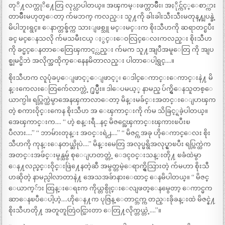
တုိ႔လက္တုိ႔ေတြ လုပ္လာပါတယ္။ အၾကမ္းဖက္တာမ်ဳိး၊ အႏိုင္က်င့္ေစာ္ကား
တာမ်ဳိးမဟုတ္ေတာ့ က်မဘက္ ကလည္း သူ႔ကို ခါးခါးသီးသီးမတုန္႔ျပန္ခဲ့
မိပါဘူးရွင္။ ေနာက္တစ္ခ်က္က သားျဖစ္သူ မင္းမင္းက စိုးသီဟကို ဆရာတင္ၿပီး
ခင္ မင္ေနသလို က်မသမီးငယ္ ႏွင္းေဝလြင္ေလးကလည္း စိုးသီဟ
ကို ခင္မင္ေနတာေတြေၾကာင့္လည္း က်မက သူ႔အျပဳအမူေတြ ကို အျပ
စ္မျမင္မိဘဲ အလိုက္အထိုက္ေနေနမိတာလည္း ပါတာေပါ့ရွင္….။
စိုးသီဟက လူပုံခပ္ေျဖာင့္ေျဖာင့္၊ ေဒါင္ေကာင္းေကာင္းနဲ႔ မိ
န္းကေလးေတြက်ေလာက္တဲ့ ႐ုပ္မ်ဳိး။ ဒါေပမယ့္ နာမည္ ပ်က္ရွိေနသူတစ္ေ
ယာက္ပါ။ ရပ္ကြက္ထဲမွာအေနၾကာလာေတာ့ မိန္းမခ်င္းအတင္းေျပာၾက
တဲ့ စကားဝိုင္းကေန စိုးသီဟ အ ေၾကာင္းကို က်မ သိခြင့္ရခဲ့ပါတယ္။
အေၾကာင္းက…. “ ဟဲ့ စန္းရီ…နင္ မိဇင္အေၾကာင္းၾကားၿပီးၿ
ပီလား….” “ ဘာမ်ားတုန္း အဝင္းရဲ႕….” “ မိဇင္က အခု ဟိုေကာင္ေလး စိုး
သီဟကို ကုန္းေနတယ္ဆိုပဲ….” မိန္းမေတြ အလုပ္မရွိအလုပ္ရွာၿပီး ရပ္ကြက္ထဲက
အတင္းအဖ်င္းမွန္သမွ် စုေျပာတတ္တဲ့ ေဒၚဝင္းသန္းတို႔ ၿခံထဲမွာ
ေန႔လည္ခင္းဝိုင္းဖြဲ႔ေနတဲ့ဆီ အမွတ္တမဲ့ေရာက္ရွိသြားတဲ့ က်မဟာ စိုးသီ
ဟဆိုတဲ့ နာမည္ပါလာတာနဲ႔ အေသအခ်ာနားေထာင္ ေနမိပါတယ္။ “ မိဇင္
ေယာက္်ား ထြန္းေရႊက ကိုယ္တစ္ပိုင္းေလျဖတ္ေနမွေတာ့ ေကာင္မက
ဆာေနၿပီေပါ့ဟဲ့….ဟိုေန႔က ပုဇြန္ ေတာင္ဘက္က တည္းခိုခန္းထဲ မိဇင္နဲ႔
စိုးသီဟတို႔ အတူတူတြဲဝင္သြားတာ ေတြ႔လိုက္တယ္တဲ့….”။