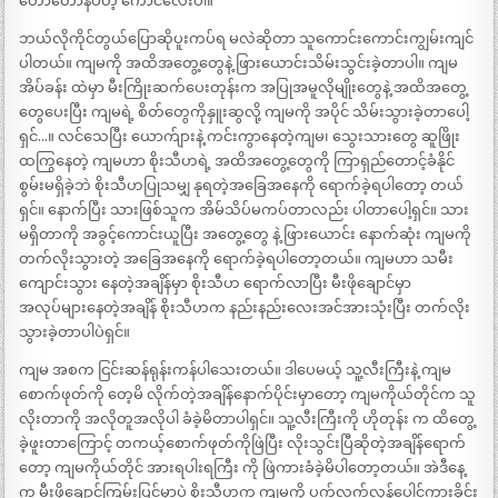
တော်တော်နပ်တဲ့ ကောင်လေးပါ။
ဘယ်လိုကိုင်တွယ်ပြောဆိုပူးကပ်ရ မလဲဆိုတာ သူကောင်းကောင်းကျွမ်းကျင်
ပါတယ်။ ကျမကို အထိအတွေ့တွေနဲ့ ဖြားယောင်းသိမ်းသွင်းခဲ့တာပါ။ ကျမ
အိပ်ခန်း ထဲမှာ မီးကြိုးဆက်ပေးတုန်းက အပြုအမူလိုမျိုးတွေနဲ့ အထိအတွေ့
တွေပေးပြီး ကျမရဲ့ စိတ်တွေကိုနှူးဆွလို့ ကျမကို အပိုင် သိမ်းသွားခဲ့တာပေါ့
ရှင်…။ လင်သေပြီး ယောက်ျားနဲ့ ကင်းကွာနေတဲ့ကျမ၊ သွေးသားတွေ ဆူဖြိုး
ထကြွနေတဲ့ ကျမဟာ စိုးသီဟရဲ့ အထိအတွေ့တွေကို ကြာရှည်တောင့်ခံနိုင်
စွမ်းမရှိခဲ့ဘဲ စိုးသီဟပြုသမျှ နုရတဲ့အခြေအနေကို ရောက်ခဲ့ရပါတော့ တယ်
ရှင်။ နောက်ပြီး သားဖြစ်သူက အိမ်သိပ်မကပ်တာလည်း ပါတာပေါ့ရှင်။ သား
မရှိတာကို အခွင့်ကောင်းယူပြီး အတွေ့တွေ နဲ့ ဖြားယောင်း နောက်ဆုံး ကျမကို
တက်လိုးသွားတဲ့ အခြေအနေကို ရောက်ခဲ့ရပါတော့တယ်။ ကျမဟာ သမီး
ကျောင်းသွား နေတဲ့အချိန်မှာ စိုးသီဟ ရောက်လာပြီး မီးဖိုချောင်မှာ
အလုပ်များနေတဲ့အချိန် စိုးသီဟက နည်းနည်းလေးအင်အားသုံးပြီး တက်လိုး
သွားခဲ့တာပါပဲရှင်။
ကျမ အစက ငြင်းဆန်ရုန်းကန်ပါသေးတယ်။ ဒါပေမယ့် သူ့လီးကြီးနဲ့ ကျမ
စောက်ဖုတ်ကို တေ့မိ လိုက်တဲ့အချိန်နောက်ပိုင်းမှာတော့ ကျမကိုယ်တိုင်က သူ
လိုးတာကို အလိုတူအလိုပါ ခံခဲ့မိတာပါရှင်။ သူ့လီးကြီးကို ဟိုတုန်း က ထိတွေ့
ခဲ့ဖူးတာကြောင့် တကယ့်စောက်ဖုတ်ကိုဖြဲပြီး လိုးသွင်းပြီဆိုတဲ့အချိန်ရောက်
တော့ ကျမကိုယ်တိုင် အားရပါးရကြီး ကို ဖြဲကားခံခဲ့မိပါတော့တယ်။ အဲဒီနေ့
က မီးဖိုချောင်ကြမ်းပြင်မှာပဲ စိုးသီဟက ကျမကို ပက်လက်လှန်ပေါင်ကားခိုင်း