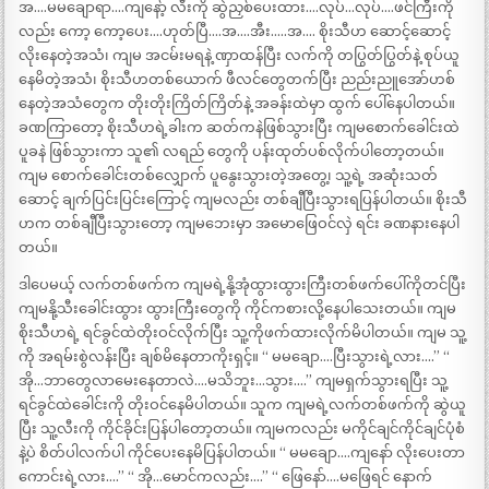
အ….မမချောရာ….ကျနော့် လီးကို ဆွဲညှစ်ပေးထား….လုပ်…လုပ်….ဖင်ကြီးကို
လည်း ကော့ ကော့ပေး….ဟုတ်ပြီ….အ….အီး…..အ…. စိုးသီဟ ဆောင့်ဆောင့်
လိုးနေတဲ့အသံ၊ ကျမ အငမ်းမရနဲ့ ဏှာထန်ပြီး လက်ကို တပြွတ်ပြွတ်နဲ့ စုပ်ယူ
နေမိတဲ့အသံ၊ စိုးသီဟတစ်ယောက် ဖီလင်တွေတက်ပြီး ညည်းညူအော်ဟစ်
နေတဲ့အသံတွေက တိုးတိုးကြိတ်ကြိတ်နဲ့ အခန်းထဲမှာ ထွက် ပေါ်နေပါတယ်။
ခဏကြာတော့ စိုးသီဟရဲ့ခါးက ဆတ်ကနဲဖြစ်သွားပြီး ကျမစောက်ခေါင်းထဲ
ပူခနဲ ဖြစ်သွားကာ သူ၏ လရည် တွေကို ပန်းထုတ်ပစ်လိုက်ပါတော့တယ်။
ကျမ စောက်ခေါင်းတစ်လျှောက် ပူနွေးသွားတဲ့အတွေ့၊ သူ့ရဲ့ အဆုံးသတ်
ဆောင့် ချက်ပြင်းပြင်းကြောင့် ကျမလည်း တစ်ချီပြီးသွားရပြန်ပါတယ်။ စိုးသီ
ဟက တစ်ချီပြီးသွားတော့ ကျမဘေးမှာ အမောဖြေဝင်လှဲ ရင်း ခဏနားနေပါ
တယ်။
ဒါပေမယ့် လက်တစ်ဖက်က ကျမရဲ့နို့အုံထွားထွားကြီးတစ်ဖက်ပေါ်ကိုတင်ပြီး
ကျမနို့သီးခေါင်းထွား ထွားကြီးတွေကို ကိုင်ကစားလို့နေပါသေးတယ်။ ကျမ
စိုးသီဟရဲ့ ရင်ခွင်ထဲတိုးဝင်လိုက်ပြီး သူ့ကိုဖက်ထားလိုက်မိပါတယ်။ ကျမ သူ့
ကို အရမ်းစွဲလန်းပြီး ချစ်မိနေတာကိုးရှင့်။ “ မမချော….ပြီးသွားရဲ့လား….” “
အို…ဘာတွေလာမေးနေတာလဲ….မသိဘူး…သွား….” ကျမရှက်သွားရပြီး သူ့
ရင်ခွင်ထဲခေါင်းကို တိုးဝင်နေမိပါတယ်။ သူက ကျမရဲ့လက်တစ်ဖက်ကို ဆွဲယူ
ပြီး သူ့လီးကို ကိုင်ခိုင်းပြန်ပါတော့တယ်။ ကျမကလည်း မကိုင်ချင်ကိုင်ချင်ပုံစံ
နဲ့ပဲ စိတ်ပါလက်ပါ ကိုင်ပေးနေမိပြန်ပါတယ်။ “ မမချော….ကျနော် လိုးပေးတာ
ကောင်းရဲ့လား….” “ အို…မောင်ကလည်း….” “ ဖြေနော်….မဖြေရင် နောက်