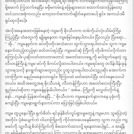
ထားရပါတယ်။ အဲဒီအခါမှာ ကျမရဲ့ရင်အစုံက လက်မြှောက်ထားခြင်းကြောင့်
မို့မောက် ကြွတက်နေပြီး မမှီမကမ်းနဲ့ ခြေဖျားလေး ထောက်ထားပြန်တော့
တင်သားအစုံကလည်း ကော့တက်ကောက်ချိတ်နေတာပေါ့ ရှင်။ အကယ်ဒမီ
ရုပ်ထုလိုပေါ့။
အဲလိုအနေအထားဖြစ်နေတဲ့ ကျမကို စိုးသီဟက တစ်ကိုယ်လုံးသိမ်းကြုံး
ကြည့်ပြီး တံတွေးကို မျိုချနေတာ ကျမမြင်နေရပါတယ်။ ပြီးလည်း ပြီးရော….
“ အို…” ကျမနှုတ်က ခပ်တိုးတိုးအသံလေး ထွက်သွားရပါတယ်။ သူက ကျမ
နောက်တည့်တည့်မှာ မတ်တပ်ရပ်ပြီး ကျမဖင်ဆုံ ကြီးကို တိုးဖိကပ်လိုက်တာ
ကြောင့်ပါ။ ပုဆိုးဝတ်ထားတာတောင် အတော်လေးရှေ့ကို ငေါထွက်နေတဲ့ သူ့
လီးတန်ကြီးနဲ့ ကျမ ဖင်ကို ဖိကပ်လို့ထားပါတယ်။ ကျမရင်တွေ တဒိန်းဒိန်းခုန်
သွားရသလို နားရွက်ဖျားတွေလည်း ပူထူသွားရပါတယ်။သူ့ပုဆိုး အောက်က
ဟာကြီးက မနည်းမနောလားရှင်။ ဒီကြားထဲ မတ်ထောင်ပြီး တင်းနေသေးပါ
တယ်။ အထိအတွေ့အရ စိုးသီဟရဲ့ လီးတန်ကြီးဟာ အတော်လေးကြီးပြီး
ရှည်မယ်ဆိုတာ ကျမခန့်မှန်းမိပါတယ်။ “ အစ်မ…ကြိုးကို မလွှတ်လိုက်နဲ့
နော်….ကျနော် ပြန်ဆက်နေပြီ….” စိုးသီဟက ကျမနောက်နားကနေ ပုခုံးကို
ကျော်ပြီး ကျမနားရွက်နားကပ်ကာ ပြောခြင်းဖြစ်ပါတယ်။
ကျမ ထူပူနေပါပြီ။ ရှက်စိတ်၊ ရင်ခုန်စိတ်လှုပ်ရှားမှုတွေနဲ့ ကျမဟာ သူပြောတဲ့
အတိုင်း ပုံစံမပျက်ဘဲ ဝါယာကြိုးကို ကိုင်ထားပေးနေမိတော့ သူက လည်း ကျ
မဖင်ကို သူ့လီးနဲ့ စိတ်ကြိုက်ကို ဖိထောက်ထားလို့ ရနေတာပေါ့ရှင်….။ အချိန်
က နှစ်မိနစ်ကျော်ကျော်လေးပဲ ကြာ သွားတာပါ။ ခဏနေတော့ လူချင်းပြန်ခွာ