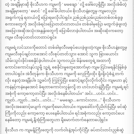
တဲ့ အချိန်မှာဆို စိုးသီဟက ကျမကို ‘ မမချော ’ လို့ ခေါ်လေ့ရှိပြီး အလိုးခံမိတဲ့
အချိန်မှာတော့ ‘ မောင် ’ လို့ ခေါ်မိပါတယ်။ စိုးသီဟနဲ့တွေ့မှ ကျမလည်း
အရှက်ကုန် ရတယ်လို့ ပြောရမလိုပါပဲရှင်။ ညစ်ညစ်ညမ်းညမ်းတစ်တစ်ခွခွ
စကားတွေကို အလိုးခံရင်းပြောတတ်လာတယ်။ တစ်ခါမှပြော မထွက်ခဲ့ဖူးတဲ့
အပြောအဆိုအသုံးအနှုန်းတွေကို ပြောမိလာခဲ့ပါတယ်။ အဆိုးဆုံးကတော့
ကျမ လီးစုပ်တတ်လာတာပဲရှင်။
ကျမရဲ့လင်သားကိုတောင် တစ်ခါမှလီးမစုပ်ပေးခဲ့ဖူးတဲ့ကျမ စိုးသီဟနဲ့တွေ့မှ
ကျမလီးစုပ်ချင်လာအောင် လီးစုပ်တတ်သွား အောင် သူက ဖြားယောင်း
သိမ်းသွင်းခိုင်းစေနိုင်ခဲ့ပါတယ်။ သူကလည်း မိန်းမတွေရဲ့အထာကို
ကောင်းကောင်းနပ်သူမို့ သူ့ရဲ့ စေခိုင်းမှုတွေအောက်မှာ ကျမ ငြင်းမရနိုင်ဖြစ်ခဲ့
တာပါပဲရှင်။ အဲဒီတုန်းက စိုးသီဟက ကျမကို လှေကြီးထိုး ရိုးရိုးပုံစံနဲ့ တက်
လိုး နေတဲ့အချိန်ပါ။ သူ့ဖင်ကို ကြွကြွပြီး ဆောင့်ချလိုးလိုက်တိုင်း ကျမဟာ နင့်
ကနဲနင့်ကနဲနေအောင် ခံရတာကောင်းလွန်းလို့ တ ဟင်းဟင်းနဲ့ငြီးပြီး ကျမရဲ့ရင်
အစုံကို ကော့ကော့တင်ပြီး အလိုးခံနေမိပါတယ်။“ အင်း….ဟင်း…ဟင်း…
ကျွတ်…ကျွတ်….အင်း….ဟင်း….” “ မမချော….ကောင်းလား….” စိုးသီဟက
အလိုးအဆောင့်မပျက် ကျမကိုမေးပါတယ်။ ကျမခေါင်းကိုညိတ်ပြပြီး ဖင်ဆုံ
ကြီးကိုလည်း ကော့ကော့ ပေးနေမိပါတယ်။ ရင်အစုံကလည်း ကော့တင်ပေး
နေမိတော့ ကျမရဲ့နို့အုံကြီးတွေဟာ မို့မောက်တက်နေတာပေါ့ရှင်။
စိုးသီဟ က ကျမနို့ကြီးတွေကို လက်ဝါးနဲ့အုပ်ကိုင်ပြီး ခပ်တင်းတင်းညှစ်ဆွဲ