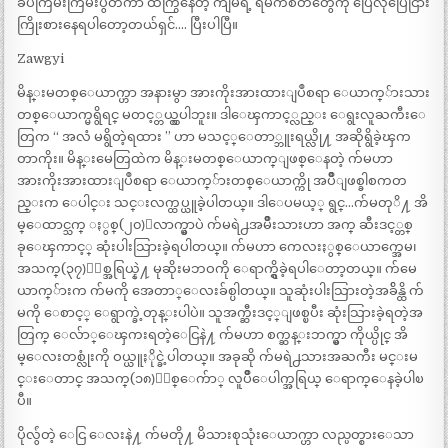
ခပ်ကြမ်းကြမ်းပွတ်ကာ ထကြွနေတဲ့ ကျမရဲ့ ရမက်စိတ်တွေကို ပြေလိုပြေငြား
ကြိုးစားနေရပါတော့တယ်ရှင်…. ပြီးပါပြီ။
Zawgyi
မိန္းမတစ္ေယာက္ဟာ အနားမွာ အားကိုးအားထားျပဳစရာ ေယာက္်ားသား
တစ္ေယာက္မရွိရင္ မတင့္တယ္လွပါဘူး။ ဒါေၾကာင့္လည္း ေရွးလူႀကီးေ
တြက “ အလံ မရွိတဲ့ရထား ” ဟာ မသင့္ေတာ္ဘူးရယ္လို႔ အဆိုရွိခဲ့ၾက
တာကိုး။ မိန္းမေတြထဲက မိန္းမတစ္ေယာက္ျဖစ္ေနတဲ့ က်မဟာ
အားကိုးအားထားျပဳစရာ ေယာက္်ားတစ္ေယာက္ကို အပ်ဳိျဖစ္ခါစကတ
ည္းက ေပါင္း သင္းလက္ထပ္ယူခဲ့ပါတယ္။ ဒါေပမယ့္ ရွင္…က်မတုိ႔ အိ
မ္ေထာင္သက္ ႏွစ္(၂၀)ေလာက္မွာပဲ က်မရဲ႕အမ်ဳိးသားဟာ အက္ ဆီးဒင့္တစ္
ခုေၾကာင့္ ဆုံးပါးသြားခဲ့ရပါတယ္။ က်မဟာ ကေလးႏွစ္ေယာက္အေမ၊
အသက္(၃၇)ႏွစ္အရြယ္နဲ႔ မုဆိုးမဘဝကို ေရာက္ရွိခဲ့ရပါေတာ့တယ္။ က်မေ
ယာက္်ားက က်မကို အေတာ္ေလးခ်စ္ပါတယ္။ သူဆုံးပါးသြားတဲ့အခ်ိန္ထိ က်
မကို ေစာင့္ ေရွာက္ခဲ့တုန္းပါပဲ။ သူအက္ဆီးဒင့္ျဖစ္ၿပီး ဆုံးသြားခဲ့ရတဲ့အ
တြက္ ေလ်ာ္ေၾကးရတဲ့ေငြနဲ႔ က်မဟာ စက္ဆန္းဘက္မွာ ကိုယ္ပိုင္ အိ
မ္ေလးတစ္လုံးကို ဝယ္ယူႏိုင္ခဲ့ပါတယ္။ အခုဆို က်မရဲ႕သားအႀကီး မင္းမ
င္းေတာင္ အသက္(၁၈)ႏွစ္ေက်ာ္ လူပ်ဳိေပါက္အရြယ္ ေရာက္ေနခဲ့ပါၿ
ပီ။
ပိုလွ်ံတဲ့ ေငြ ေလးနဲ႔ က်မတို႔ မိသားစုသုံးေယာက္ဟာ လည္ပတ္စားေသာ