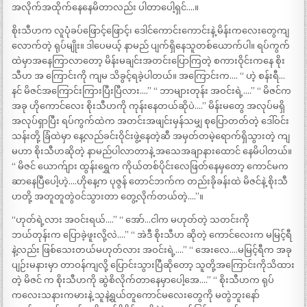
အလိုက်အထိုက်နေနေမိတာလည်း ပါတာပေါ့ရှင်….။
စိုးသီဟက လူပုံခပ်ဖြောင့်ဖြောင့်၊ ဒေါင်ကောင်းကောင်းနဲ့ မိန်းကလေးတွေကျ
လောက်တဲ့ ရုပ်မျိုး။ ဒါပေမယ့် နာမည် ပျက်ရှိနေသူတစ်ယောက်ပါ။ ရပ်ကွက်
ထဲမှာအနေကြာလာတော့ မိန်းမချင်းအတင်းပြောကြတဲ့ စကားဝိုင်းကနေ စိုး
သီဟ အ ကြောင်းကို ကျမ သိခွင့်ရခဲ့ပါတယ်။ အကြောင်းက…. “ ဟဲ့ စန်းရီ…
နင် မိဇင်အကြောင်းကြားပြီးပြီလား….” “ ဘာများတုန်း အဝင်းရဲ့….” “ မိဇင်က
အခု ဟိုကောင်လေး စိုးသီဟကို ကုန်းနေတယ်ဆိုပဲ….” မိန်းမတွေ အလုပ်မရှိ
အလုပ်ရှာပြီး ရပ်ကွက်ထဲက အတင်းအဖျင်းမှန်သမျှ စုပြောတတ်တဲ့ ဒေါ်ဝင်း
သန်းတို့ ခြံထဲမှာ နေ့လည်ခင်းဝိုင်းဖွဲ့နေတဲ့ဆီ အမှတ်တမဲ့ရောက်ရှိသွားတဲ့ ကျ
မဟာ စိုးသီဟဆိုတဲ့ နာမည်ပါလာတာနဲ့ အသေအချာနားထောင် နေမိပါတယ်။
“ မိဇင် ယောက်ျား ထွန်းရွှေက ကိုယ်တစ်ပိုင်းလေဖြတ်နေမှတော့ ကောင်မက
ဆာနေပြီပေါ့ဟဲ့….ဟိုနေ့က ပုဇွန် တောင်ဘက်က တည်းခိုခန်းထဲ မိဇင်နဲ့ စိုးသီ
ဟတို့ အတူတူတွဲဝင်သွားတာ တွေ့လိုက်တယ်တဲ့….”။
“ဟုတ်ရဲ့လား အဝင်းရယ်….” “ အော်…ငါက မဟုတ်တဲ့ သတင်းကို
ဘယ်တုန်းက ပြောခဲ့ဖူးလို့လဲ….” “ အဲဒီ စိုးသီဟ ဆိုတဲ့ ကောင်လေးက မမြင့်ရီ
နဲ့လည်း ဖြစ်သေးတယ်မဟုတ်လား အဝင်းရဲ့….” “ အေးလေ….မမြင့်ရီက အခု
ပျဉ်းမနားမှာ တာဝန်ကျလို့ ပြောင်းသွားပြီဆိုတော့ သူတို့အကြောင်းကိုသိထား
တဲ့ မိဇင် က စိုးသီဟကို ဆွဲစိလိုက်တာနေမှာပေါ့အေ….” “ စိုးသီဟက ရုပ်
ကလေးသနားကမားနဲ့ သူနဲ့ရွယ်တူကောင်မလေးတွေကို မတွဲဘူးနော်