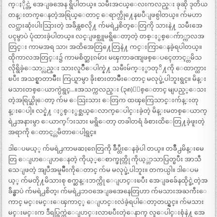
က္ႏိုင္တဲ့ အေျခအေန ရွိပါတယ္။ သမီးအငယ္ေလးကလည္း ခုဆို ဒုတိယ
တန္းတက္ေနတဲ့အရြယ္ေတာင္ ေရာက္လို႔ေနၿပီျဖစ္ပါတယ္။ က်မဟာ
လင္သားဆုံးပါးသြားတဲ့ အခ်ိန္ကစလို႔ က်မရဲ႕စိတ္ေတြကို သားနဲ႔ သမီးအေ
ပၚမွာပဲ ပုံထားခဲ့ပါတယ္။ လင္ျဖစ္သူမရွိေတာ့တဲ့ တစ္ႏွစ္ေက်ာ္ကာလအ
တြင္း ကာမအရ သာ၊ အထိအေတြ႔ေတြနဲ႔ ကင္းကြာေနခဲ့ရပါတယ္။
ထိုကာလအတြင္း၌ ကာမစိတ္ဆႏၵမ်ား မၾကာခဏျဖစ္ေပၚေတာင့္တမိသ
လိုရွိခဲ့ေသာ္လည္း သားလူပ်ဳိေပါက္နဲ႔ သမီးမ်က္ႏွာတုိ႔ကို ေထာက္ထား
ၿပီး အသစ္ရွာတာမ်ဳိး၊ ကြယ္ရာမွာ ခိုးစားတာမ်ဳိးေတာင္ မလုပ္ခဲ့ပါဘူးရွင္။ မိန္း
မသားတစ္ေယာက္ပဲရွင္…။အသက္ကလည္း (၃၈)ႏွစ္ေတာင္ မျပည့္ေသး
တဲ့အရြယ္ဆိုေတာ့ က်မ ေသြးသား ေတြက ထၾကြေသာင္းက်န္းတု
န္းေပါ့။ လင္နဲ႔ ႏွစ္ႏွစ္ဆယ္ေလာက္ေပါင္းခဲ့တဲ့ မိန္းမတစ္ေယာက္
ရဲ႕အနားမွာ ေယာက္်ားသား မရွိေတာ့ တခါတရံ ခံစားထိေတြ႔ခဲ့ဖူးတဲ့
အရာကို ေတာင့္တမိတာေပါ့ရွင္။
ဒါေပမယ့္ က်မရဲ႕ကာမဆႏၵေတြကို ခ်ဳပ္တီးေနခဲ့ပါ တယ္။ တခ်ဳိ႕မိန္းမေ
တြ ေျပာေျပာေနတဲ့ ကိုယ့္ေစာက္ဖုတ္ကို ကိုယ့္ဘာသာပြတ္ၿပီး အာသီ
သေျဖတဲ့ အျပဳအမူမ်ဳိးကိုေတာင္ က်မ မလုပ္ခဲ့ပါဘူး။ တကယ္ပါ။ ဒါေပမ
ယ့္ က်မတို႔မိသားစု စက္ဆန္းဘက္ကို ေျပာင္းၿပီး အေျခခ်ေနထိုင္ခဲ့တဲ့အ
ခ်ိန္မွာပဲ က်မရဲ႕စိတ္၊ က်မရဲ႕ဘဝအေျခအေနေတြဟာ က်မသားအႀကီးေ
ကာင္ မင္းမင္းေၾကာင့္ ေျပာင္းလဲခဲ့ရပါေတာ့တယ္ရွင္။ က်မသား
မင္းမင္းက ဒီရပ္ကြက္ထဲေျပာင္းလာၿပီးတဲ့ေနာက္ လူေပါင္းစုံနဲ႔ အေ