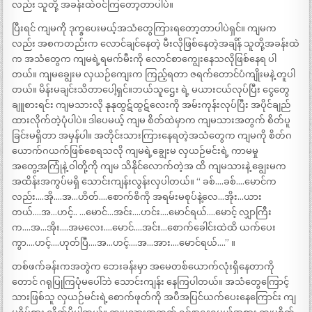
လည်း သူတို့ အခန်းထဲဝင်ကြတော့တာပါပဲ။
ပြီးရင် ကျမကို ဒုက္ခပေးမယ့်အသံတွေကြားရတော့တာပါပဲရှင်။ ကျမက
လည်း အစကတည်းက လောင်ချင်နေတဲ့ မီးလိုဖြစ်နေတဲ့အချိန် သူတို့အခန်းထဲ
က အသံတွေက ကျမရဲ့ရမက်မီးကို လောင်စာကျွေးနေသလိုဖြစ်နေရ ပါ
တယ်။ ကျမချွေးမ လှယဉ်ကျေးက ကြည့်ရတာ ဇရက်တောင်ပံကျိုးမနဲ့ တူပါ
တယ်။ မိန်းမချင်းသိတာပေါ့ရှင်။ဘယ်သူဌေး ရဲ့ မယားငယ်လုပ်ပြီး ငွေတွေ
ချူစားရင်း ကျမသားလို နုနုထွဋ်ထွဋ်လေးကို အမ်းကုန်းလုပ်ပြီး အပိုင်ချည်
ထားလိုက်တဲ့ပုံပါပဲ။ ဒါပေမယ့် ကျမ စိတ်ထဲမှာက ကျမသားအတွက် စိတ်ပူ
ခြင်းမရှိတာ အမှန်ပါ။ အတိုင်းသားကြားနေရတဲ့အသံတွေက ကျမကို စိတ်ဂ
ယောက်ဂယက်ဖြစ်စေရသလို ကျမရဲ့ချွေးမ လှယဉ်မင်းရဲ့ ကာမမှု
အတွေ့အကြုံနဲ့ ဝါတို့ကို ကျမ သိနိုင်လောက်တဲ့အ ထိ ကျမသားနဲ့ ချွေးမက
အထိန်းအကွပ်မရှိ သောင်းကျန်းလွန်းလှပါတယ်။ “ ခစ်….ခစ်….မောင်က
လည်း….အို….အ…ဟိတ်….စောက်စိကို အရမ်းမစုပ်နဲ့လေ…အိုး…ယား
တယ်….အ…ဟင့်.. …မောင်…အင်း….ဟင်း….မောင်ရယ်….မောင့် လျှာကြီး
က….အ…အိုး….အမလေး….မောင်….အင်း…စောက်ခေါင်းထဲထိ ယက်ပေး
ကွာ….ဟင့်….ဟုတ်ပြီ….အ…ဟင့်….အ…အား….မောင်ရယ်….” ။
တစ်ဖက်ခန်းကအတွဲက ဘေးခန်းမှာ အမေတစ်ယောက်လုံးရှိနေတာကို
တောင် ဂရုပြုကြပုံမပေါ်ဘဲ သောင်းကျန်း နေကြပါတယ်။ အသံတွေကြောင့်
သားဖြစ်သူ လှယဉ်မင်းရဲ့စောက်ဖုတ်ကို အပီအပြင်ယက်ပေးနေကြောင်း ကျ