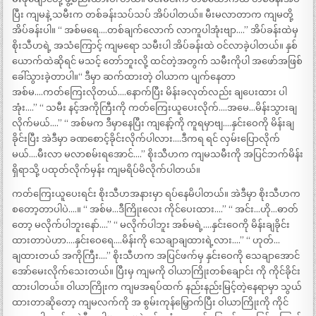
ပြီး ကျမနဲ့ သမီးက တစ်ခန်းသပ်သပ် အိပ်ပါတယ်။ မီးမလာတာက ကျမတို့
အိပ်ခန်းပါ။ “ အစ်မရေ….တစ်ချက်လောက် လာကူပါအုံးဗျာ….” အိပ်ခန်းထဲမှ
စိုးသီဟရဲ့ အသံကြောင့် ကျမရော သမီးပါ အိပ်ခန်းထဲ ဝင်လာခဲ့ပါတယ်။ နှစ်
ယောက်ထဲဆိုရင် မသင့် တော်ဘူးလို့ ထင်တဲ့အတွက် သမီးကိုပါ အဖော်အဖြစ်
ခေါ်သွားခဲ့တာပါ။“ ဒီမှာ ဆက်ထားတဲ့ ဝါယာက ပျက်နေတာ
အစ်မ….ကတ်ကြေးလိုတယ်….နောက်ပြီး မိန်းခလုတ်လည်း ချပေးထား ပါ
အုံး….” “ သမီး နင့်အကိုကြီးကို ကတ်ကြေးယူပေးလိုက်….အမေ…မိန်းသွားချ
လိုက်မယ်….” “ အစ်မက ဒီမှာနေပြီး ကျနော့်ကို ကူရမှာဗျ….နှင်းဝေကို မိန်းချ
ခိုင်းပြီး အဲဒီမှာ ခဏစောင့်ခိုင်းလိုက်ပါလား….ဒီကရ ရင် လှမ်းပြောလိုက်
မယ်….မီးလာ မလာစမ်းရအောင်….” စိုးသီဟက ကျမသမီးကို အပြင်ဘက်မိန်း
ရှိရာသို့ ပထုတ်လိုက်မှန်း ကျမရိပ်မိလိုက်ပါတယ်။
ကတ်ကြေးယူပေးရင်း စိုးသီဟအနားမှာ ရပ်နေမိပါတယ်။ အဲဒီမှာ စိုးသီဟက
စတော့တာပါပဲ….။ “ အစ်မ…ဒီကြိုးလေး ကိုင်ပေးထား….” “ အင်း…ဟို…ဓာတ်
တော့ မလိုက်ပါဘူးနော်….” “ မလိုက်ပါဘူး အစ်မရဲ့….နှင်းဝေကို မိန်းချခိုင်း
ထားတာပဲဟာ….နှင်းဝေရေ….မိန်းကို သေချာချထားရဲ့လား….” “ ဟုတ်…
ချထားတယ် အကိုကြီး….” စိုးသီဟက အပြင်ဖက်မှ နှင်းဝေကို သေချာအောင်
အော်မေးလိုက်သေးတယ်။ ပြီးမှ ကျမကို ဝါယာကြိုးတစ်ချောင်း ကို ကိုင်ခိုင်း
ထားပါတယ်။ ဝါယာကြိုးက ကျမအရပ်ထက် နည်းနည်းမြင့်တဲ့နေရာမှာ သွယ်
ထားတာဆိုတော့ ကျမလက်ကို အ စွမ်းကုန်မြှောက်ပြီး ဝါယာကြိုးကို ကိုင်