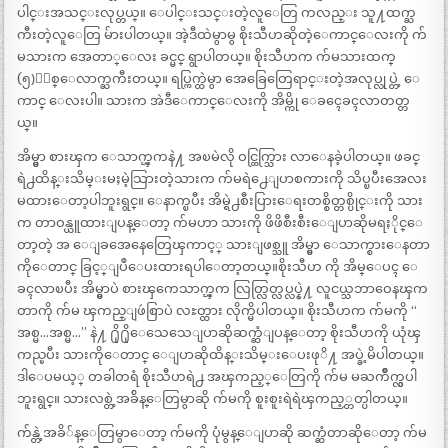
ပါင္းအသင္းလုပ္တယ္။ ေပါင္းသင္းတဲ့လူေတြ ကလည္း သူ႔ထက္ႀ
ကီးတဲ့လူေတြ မ်ားပါတယ္။ အဲ့ဒီထဲမွာမွ စိုးသီဟဆိုတဲ့ေကာင္ေလးကို က်
မသားက အေတာ္ေလး ခင္မင္ ရွာပါတယ္။ စိုးသီဟက က်မသားထက္
(၅)ႏွစ္ေလာက္ႀကီးတယ္။ ရပ္ကြက္ထဲမွာ အေခြေတြေရာင္းတဲ့အလုပ္လုပ္တဲ့ ေ
ကာင္ ေလးပါ။ သားက အဲဒီေကာင္ေလးကို အိမ္ကို ေခၚေခၚလာတတ္တ
ယ္။
အိမ္မွာ စားၾက ေသာက္ၾကနဲ႔ အၿမဲလို ဝင္ထြက္သြား လာေနခဲ့ပါတယ္။ ဖခင္
ရဲ႕ထိန္းသိမ္းမႈမဲ့သြားတဲ့သားက က်မရဲ႕ေျပာစကားကို သိပ္ၿပီးအေလး
မထားေတာ့ပါဘူးရွင္။ ေနာက္ၿပီး အိမ္ရဲ႕စီးပြားေရးတစ္စိတ္တစ္ပိုင္းကို သား
က တာဝန္ယူထားျပန္ေတာ့ က်မဟာ သားကို ဖိဖိစီးစီးေျပာဆိုမရႏိုင္ေ
တာ့တဲ့ အ ေျခအေနေတြေၾကာင့္ သားျဖစ္သူ အိမ္မွာ ေသာက္စားေနတာ
ကိုေတာင္ ခြင့္ျပဳေပးထားရပါေတာ့တယ္။စိုးသီဟ ကို အိမ္ေပၚ ေ
ခၚလာၿပီး အိမ္မွာပဲ စားၾကေသာက္ၾက လြတ္လြတ္လပ္လပ္နဲ႔ လူငယ္သဘာဝေနၾက
တာကို က်မ ၾကည္ျဖဴစြာပဲ လႊတ္ထား လိုက္မိပါတယ္။ စိုးသီဟက က်မကို “
အစ္မ…အစ္မ…” နဲ႔ ႐ို႐ိုေသေသေျပာဆိုဆက္ဆံျပန္ေတာ့ စိုးသီဟကို ယုံၾ
ကည္ၿပီး သားကိုေတာင္ ေျပာဆိုထိန္းသိမ္းေပးဖုိ႔ အပ္ခဲ့မိပါတယ္။
ဒါေပမယ့္ တခါတရံ စိုးသီဟရဲ႕ အၾကည့္ေတြကို က်မ မႀကိဳက္လွပါ
ဘူးရွင္။ သားလစ္တဲ့အခ်ိန္ေတြမွာဆို က်မကို စူးစူးရဲရဲၾကည့္တတ္ပါတယ္။
က်န္တဲ့အခိ်န္ေတြမွာေတာ့ က်မကို ပုံမွန္ေျပာဆို ဆက္ဆံတာဆိုေတာ့ က်မ