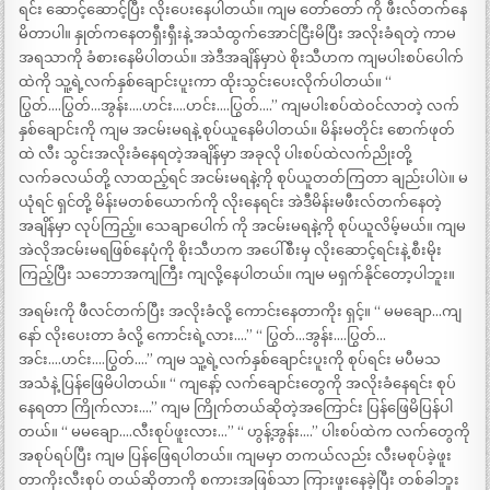
ရင်း ဆောင့်ဆောင့်ပြီး လိုးပေးနေပါတယ်။ ကျမ တော်တော် ကို ဖီးလ်တက်နေ
မိတာပါ။ နှုတ်ကနေတရှီးရှီးနဲ့ အသံထွက်အောင်ငြီးမိပြီး အလိုးခံရတဲ့ ကာမ
အရသာကို ခံစားနေမိပါတယ်။ အဲဒီအချိန်မှာပဲ စိုးသီဟက ကျမပါးစပ်ပေါက်
ထဲကို သူ့ရဲ့လက်နှစ်ချောင်းပူးကာ ထိုးသွင်းပေးလိုက်ပါတယ်။ “
ပြွတ်….ပြွတ်…အွန်း….ဟင်း….ဟင်း….ပြွတ်….” ကျမပါးစပ်ထဲဝင်လာတဲ့ လက်
နှစ်ချောင်းကို ကျမ အငမ်းမရနဲ့ စုပ်ယူနေမိပါတယ်။ မိန်းမတိုင်း စောက်ဖုတ်
ထဲ လီး သွင်းအလိုးခံနေရတဲ့အချိန်မှာ အခုလို ပါးစပ်ထဲလက်ညိုးတို့
လက်ခလယ်တို့ လာထည့်ရင် အငမ်းမရနဲ့ကို စုပ်ယူတတ်ကြတာ ချည်းပါပဲ။ မ
ယုံရင် ရှင်တို့ မိန်းမတစ်ယောက်ကို လိုးနေရင်း အဲဒီမိန်းမဖီးလ်တက်နေတဲ့
အချိန်မှာ လုပ်ကြည့်။ သေချာပေါက် ကို အငမ်းမရနဲ့ကို စုပ်ယူလိမ့်မယ်။ ကျမ
အဲလိုအငမ်းမရဖြစ်နေပုံကို စိုးသီဟက အပေါ်စီးမှ လိုးဆောင့်ရင်းနဲ့ စီးမိုး
ကြည့်ပြီး သဘောအကျကြီး ကျလို့နေပါတယ်။ ကျမ မရှက်နိုင်တော့ပါဘူး။
အရမ်းကို ဖီလင်တက်ပြီး အလိုးခံလို့ ကောင်းနေတာကိုး ရှင့်။ “ မမချော…ကျ
နော် လိုးပေးတာ ခံလို့ ကောင်းရဲ့လား….” “ ပြွတ်…အွန်း….ပြွတ်…
အင်း….ဟင်း….ပြွတ်….” ကျမ သူ့ရဲ့လက်နှစ်ချောင်းပူးကို စုပ်ရင်း မပီမသ
အသံနဲ့ ပြန်ဖြေမိပါတယ်။ “ ကျနော့် လက်ချောင်းတွေကို အလိုးခံနေရင်း စုပ်
နေရတာ ကြိုက်လား….” ကျမ ကြိုက်တယ်ဆိုတဲ့အကြောင်း ပြန်ဖြေမိပြန်ပါ
တယ်။ “ မမချော….လီးစုပ်ဖူးလား…” “ ဟွန့်အွန်း….” ပါးစပ်ထဲက လက်တွေကို
အစုပ်ရပ်ပြီး ကျမ ပြန်ဖြေရပါတယ်။ ကျမမှာ တကယ်လည်း လီးမစုပ်ခဲ့ဖူး
တာကိုးလီးစုပ် တယ်ဆိုတာကို စကားအဖြစ်သာ ကြားဖူးနေခဲ့ပြီး တစ်ခါဘူး