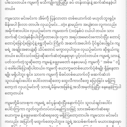
ပါသေးတယ်။ ကျမကို မသိကျိုးကျွံပြုပြီး ခပ် တန်းတန်းနဲ့ ဆက်ဆံနေခဲ့ပါ
တယ်။
ကျမသား မင်းမင်းက အိမ်ကို ပြန်လာတာ တစ်ယောက်ထဲ မဟုတ်ဘူးရှင့်။
မိန်းမပါ ခိုးလာ တာပါ။ လှယဉ်မင်း….တဲ့။ နာမည်က အပျံစား။ လူကလည်း
အမိုက်စားပါပဲ။ လှယဉ်မင်းက ကျမထက် (၁၀)နှစ်ပဲ ငယ်ပါ တယ်။ သား
ထက်ဆို (၁၀)နှစ်နီးပါးကြီးတာပေါ့။ လူက အရပ်အမောင်းကောင်းပြီး တောင့်
တောင့်ဖြောင့်ဖြောင့်နဲ့ ရွှေဘိုမင်း ကြိုက် အဆက်အပေါက် ပိုင်ရှင်ပေါ့ရှင်။ ကျ
မရဲ့ အချိုးအစားနဲ့ဆို သိပ်တောင် မကွာလှပါဘူး။ လှယဉ်မင်းက ဆိုရှယ်ကျ
တယ်။ ပေါင်းသင်းပြောဆိုဆက်ဆံတဲ့နေရာမှာ ပွင့်လင်းတယ်။ ကျမရဲ့သားနဲ့
ပတ်သက်တဲ့သူဆိုတော့ ကျမနဲ့ ချွေးမတော် နေပေမယ့် ကျမကို “ အစ်မ ” လို့
ပဲ ခေါ်ဝေါ်ပြောဆိုပါတယ်။ ကျမကို ယောက္ခမတစ်ယောက်ပုံစံမျိုး ရှိန်နေတာ
မျိုး မရှိပါဘူး ရှင်။ သားက ကျမကို မိခင်တစ်ယောက်လို မဆက်ဆံဘဲ
သူငယ်ချင်းပေါင်း ပေါင်းတာဆိုတော့ ထွေလီကာလီတွေ ပြောခြင်း မရှိကြ
တော့ဘဲ လှယဉ်မင်းကို သားရဲ့မိန်းမအဖြစ်နဲ့ အသိအမှတ်ပြုပြီး နေနေခဲ့ကြပါ
တော့တယ်။
ကျမတို့မိသားစုက ကျမရဲ့ ခင်ပွန်းဆုံးပြီးနောက်ပိုင်း သူငယ်ချင်းပေါင်း
ပေါင်းကြကာ လွတ်လွတ်လပ်လပ်နေကြသဖြင့် သားအမိဆက်ဆံရေး
ယောက္ခမ နဲ့ ချွေးမဆက်ဆံရေးတွေ မရှိကြတော့တာပါ။ ကျမသား မင်းမင်း
ကလည်း အပြင်ကို မထွက်တော့ပါဘူး။ သူ့ရဲ့အသစ်စက်စက် မယားအနားမှာ