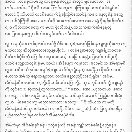
အဝင်း….တစ်ခုလပ်မတို့ လင်ရှိမိန်းမတို့နဲ့ပဲ အလုပ်ဖြစ်နေတယ်….အ
ဟင်း….ဟင်း….” စိုးသီဟအကြောင်းတွေက မကြားချင်မှအဆုံးပါပဲရှင်။ဒါ
တောင် စိုးသီဟကို လင်ရှိနေလျက်နဲ့ ကြောင်တောင်နှိုက်ချင် နေတဲ့မိန်းမတွေ
က တစ်ပုံကြီးရှိနေသေးတယ်ဆိုပဲ။ ကောင်လေးက ဇလေးနဲ့ကိုးရှင့်။ စိုးသီဟ
ရဲ့ ဇ ကိုသိလာရတော့ ကျမဟာ စိုးသီဟနဲ့ ပတ်သက်ဆက်ဆံနေရတဲ့
အခြေအနေတွေမှာ စိတ်ထဲလှုပ်ခတ်လာမိပါတယ်။
သူက မုဆိုးမ၊ တစ်ခုလပ်၊ လင်ရှိ မိန်းမတွေနဲ့ အလုပ်ဖြစ်နေကျလူဆိုတော့ ကျ
မကိုလည်း ဆိုတဲ့အတွေးတွေနဲ့ပေါ့ရှင်….။ တစ်နေ့မှာတော့ ကျမရဲ့ဘဝတစ်
စိတ်တစ်ပိုင်းကို ပြောင်းလဲသွားစေမယ့် အခြေအနေနဲ့ ခြေလှမ်းတစ်ခုကို
စတင် လျှောက်လှမ်းခဲ့မိပါတယ်။ အဲဒီနေ့က ကျမသား မင်းမင်းက အိမ်မှာမရှိ
ဘူး။ သမီးငယ် နှင်းဝေလွင်နဲ့ ကျမပဲ အိမ်မှာရှိနေတဲ့ အချိန်မှာ စိုးသီဟ တစ်
ယောက် အိမ်ကို ရောက်ချလာပါတယ်။ နေ့လည်ပိုင်းပေါ့ရှင်။ “ အစ်မ…
အိပ်ခန်းမီးမလင်းတော့လို့ဆို…မင်းမင်း ပြောလို့….သူ မလုပ်တတ်လို့ ကျနော့်
ကို လုပ်ပေးပါဆိုတာနဲ့ ထွက်လာတာ….” “ အော်….အေး…ဟုတ်တယ်…မောင်
လေးရဲ့….အစ်မ လည်း မလုပ်တတ်ဘူး….တစ်ချက်လောက်ကြည့်ပေးပါအုံး
ကွယ်….မီးချောင်းကျွမ်းသွားတာလား မသိဘူး….” စိုးသီဟက ကျမတို့
အိပ်ခန်းထဲဝင်သွားပါတယ်။ ကျမတို့ အိမ်က ပေ(၂၀)(၆၀) မြေကွက်ပေါ်မှာ
ပျဉ်ထောင်သွပ်မိုး တစ်ထပ်အိမ်လေးပုံစံပါ။
အိမ်ထဲမှာ အိပ်ခန်းနှစ်ခန်း၊ စတိုခန်းလို အခန်းကျဉ်းတစ်ခန်းနဲ့ ဧည့်ခန်း၊
မီးဖိုချောင်တို့ ဖွဲ့စည်းထားပါ တယ်။ မင်းမင်းက တစ်ယောက်ထဲ တစ်ခန်းအိပ်