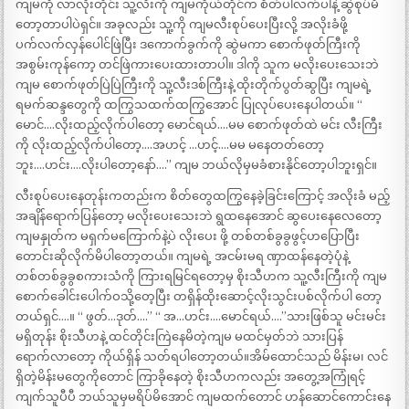
ကျမကို လာလိုးတိုင်း သူ့လီးကို ကျမကိုယ်တိုင်က စိတ်ပါလက်ပါနဲ့ ဆွဲစုပ်မိ
တော့တာပါပဲရှင်။ အခုလည်း သူ့ကို ကျမလီးစုပ်ပေးပြီးလို့ အလိုးခံဖို့
ပက်လက်လှန်ပေါင်ဖြဲပြီး ဒကောက်ခွက်ကို ဆွဲမကာ စောက်ဖုတ်ကြီးကို
အစွမ်းကုန်ကော့ တင်ဖြဲကားပေးထားတာပါ။ ဒါကို သူက မလိုးပေးသေးဘဲ
ကျမ စောက်ဖုတ်ပြဲပြဲကြီးကို သူ့လီးဒစ်ကြီးနဲ့ ထိုးတိုက်ပွတ်ဆွပြီး ကျမရဲ့
ရမက်ဆန္ဒတွေကို ထကြွသထက်ထကြွအောင် ပြုလုပ်ပေးနေပါတယ်။ “
မောင်….လိုးထည့်လိုက်ပါတော့ မောင်ရယ်….မမ စောက်ဖုတ်ထဲ မင်း လီးကြီး
ကို လိုးထည့်လိုက်ပါတော့….အဟင့် …ဟင့်….မမ မနေတတ်တော့
ဘူး….ဟင်း….လိုးပါတော့နော်….” ကျမ ဘယ်လိုမှမခံစားနိုင်တော့ပါဘူးရှင်။
လီးစုပ်ပေးနေတုန်းကတည်းက စိတ်တွေထကြွနေခဲ့ခြင်းကြောင့် အလိုးခံ မည့်
အချိန်ရောက်ပြန်တော့ မလိုးပေးသေးဘဲ ရွထနေအောင် ဆွပေးနေလေတော့
ကျမနှုတ်က မရှက်မကြောက်နဲ့ပဲ လိုးပေး ဖို့ တစ်တစ်ခွခွဖွင့်ဟပြောပြီး
တောင်းဆိုလိုက်မိပါတော့တယ်။ ကျမရဲ့ အငမ်းမရ ဏှာထန်နေတဲ့ပုံနဲ့
တစ်တစ်ခွခွစကားသံကို ကြားရမြင်ရတော့မှ စိုးသီဟက သူ့လီးကြီးကို ကျမ
စောက်ခေါင်းပေါက်ဝသို့တေ့ပြီး တရှိန်ထိုးဆောင့်လိုးသွင်းပစ်လိုက်ပါ တော့
တယ်ရှင်….။ “ ဖွတ်…ဒုတ်….” “ အ…ဟင်း….မောင်ရယ်….”သားဖြစ်သူ မင်းမင်း
မရှိတုန်း စိုးသီဟနဲ့ ထင်တိုင်းကြဲနေမိတဲ့ကျမ မထင်မှတ်ဘဲ သားပြန်
ရောက်လာတော့ ကိုယ်ရှိန် သတ်ရပါတော့တယ်။အိမ်ထောင်သည် မိန်းမ၊ လင်
ရှိတဲ့မိန်းမတွေကိုတောင် ကြာခိုနေတဲ့ စိုးသီဟကလည်း အတွေ့အကြုံရင့်
ကျက်သူပီပီ ဘယ်သူမှမရိပ်မိအောင် ကျမထက်တောင် ဟန်ဆောင်ကောင်းနေ