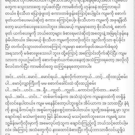
မရိပ်စား လိုက်မိပါတယ်။ ကျမသားအတွက် ရင်နာနေရမယ့်အစား ကျမစိတ်
တွေက သွေးသားတွေ လှုပ်ခတ်ပြီး ကာမစိတ်တို့ ဟုန်းခနဲ ထကြွလာရပါ
တယ်။ စိုးသီဟ ပြောခဲ့ဖူးတဲ့ စကားတစ်ခွန်းကြောင့်ပေါ့ရှင်။ ကျမကို စောက်
ဖုတ်ယက်ပေးမယ်ဆိုတဲ့ စကား ကြောင့်ပေါ့။ စိုးသီဟက ကျမကို အခုချိန်ထိ
တော့ မယက်ပေးဖူးသေးပါဘူး။ ဒါပေမယ့် ကျမမှာတော့ စိုးသီဟရဲ့ စောက်
ဖုတ် ယက်ပေးမှုကို ဘယ်တော့များ ခံစားရမလဲဆိုတဲ့အတွေးနဲ့ အမြဲရင်ခုန်နေ
ခဲ့မိပါတယ်။ ဒါပေမယ့် စိုးသီဟ ကျမကိုလာလိုးတိုင်း သူ့လီးကိုသာ စုပ်ခိုင်း
ပြီး တက်လိုးသွားတတ်တာကြောင့် ကျမမှာ စောက်ဖုတ်အယက်ခံရတဲ့
အရသာကို မခံစားဖူးသေးပါ ဘူး။ ထို့ကြောင့် အကြောင်းတိုက်ဆိုင်ပြီး ကျမ
သားက လှယဉ်မင်းကို စောက်ဖုတ်ယက်ပေးနေတဲ့အသံကြားရတော့ အလိုလို
ဖီလင်တက်ပြီး ကာမစိတ်တွေ ထကြွနေရတော့တာပါ။
အင်း….ဟင်း…မောင်….မောင်ရယ်….ချစ်လိုက်တာကွယ်….ဟင့်….ထိုးထည့်စမ်း
ပါ….မောင့်လျှာကြီးကို မမ စောက်ခေါင်းထဲ ထိုးထည့်စမ်း
ပါ….အင်း….ဟင်း….အ…ရှီး….ကျွတ်….ကျွတ်….ကောင်းလိုက်တာ….မောင်
ရယ်….အင်း…. ဟင်း….” တစ်ဖက်ခန်းက အသံသဲ့သဲ့က ကျမနားထဲကို တရှိန်
ထိုးဝင်နေပါတယ်။ ကျမ မနေနိုင်တော့ပါဘူးရှင်။ အိပ်ယာက အ သာထပြီး နံရံ
ကို နားနဲ့ ဖိကပ်ရင်း အစွမ်းကုန်နားစွင့်ထားမိပါတယ်။ သူတို့အခန်းရှေ့မှာ သွား
ချောင်းရင် မသဲမကွဲတော့ မြင် နိုင်ပေမယ့် မသင့်တော်ဘူးလေ။ ကျမရဲ့သား
သူ့မိန်းမကိုလိုးမှာကို အမေလုပ်တဲ့သူက ချောင်းကြည့်လို့ ဘယ်သင့်တော်ပါ့မ
လဲ။ ဒါကြောင့် အသံတွေကိုပဲ နားထောင်ခံစားပြီး ကိုယ့်ဘာသာဖီလင်ယူဖို့ပဲ