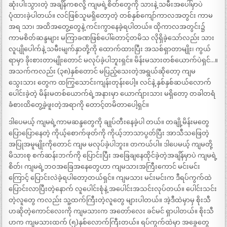
ဆုံးပါးသွားတဲ့ အချိန်ကစလို့ ကျမရဲ့စိတ်တွေကို သားနဲ့ သမီးအပေါ်မှာပဲ
ပုံထားခဲ့ပါတယ်။ လင်ဖြစ်သူမရှိတော့တဲ့ တစ်နှစ်ကျော်ကာလအတွင်း ကာမ
အရ သာ၊ အထိအတွေ့တွေနဲ့ ကင်းကွာနေခဲ့ရပါတယ်။ ထိုကာလအတွင်း၌
ကာမစိတ်ဆန္ဒများ မကြာခဏဖြစ်ပေါ်တောင့်တမိသ လိုရှိခဲ့သော်လည်း သား
လူပျိုပေါက်နဲ့ သမီးမျက်နှာတို့ကို ထောက်ထားပြီး အသစ်ရှာတာမျိုး၊ ကွယ်
ရာမှာ ခိုးစားတာမျိုးတောင် မလုပ်ခဲ့ပါဘူးရှင်။ မိန်းမသားတစ်ယောက်ပဲရှင်…။
အသက်ကလည်း (၃၈)နှစ်တောင် မပြည့်သေးတဲ့အရွယ်ဆိုတော့ ကျမ
သွေးသား တွေက ထကြွသောင်းကျန်းတုန်းပေါ့။ လင်နဲ့ နှစ်နှစ်ဆယ်လောက်
ပေါင်းခဲ့တဲ့ မိန်းမတစ်ယောက်ရဲ့အနားမှာ ယောက်ျားသား မရှိတော့ တခါတရံ
ခံစားထိတွေ့ခဲ့ဖူးတဲ့အရာကို တောင့်တမိတာပေါ့ရှင်။
ဒါပေမယ့် ကျမရဲ့ကာမဆန္ဒတွေကို ချုပ်တီးနေခဲ့ပါ တယ်။ တချို့မိန်းမတွေ
ပြောပြောနေတဲ့ ကိုယ့်စောက်ဖုတ်ကို ကိုယ့်ဘာသာပွတ်ပြီး အာသီသဖြေတဲ့
အပြုအမူမျိုးကိုတောင် ကျမ မလုပ်ခဲ့ပါဘူး။ တကယ်ပါ။ ဒါပေမယ့် ကျမတို့
မိသားစု စက်ဆန်းဘက်ကို ပြောင်းပြီး အခြေချနေထိုင်ခဲ့တဲ့အချိန်မှာပဲ ကျမရဲ့
စိတ်၊ ကျမရဲ့ဘဝအခြေအနေတွေဟာ ကျမသားအကြီးကောင် မင်းမင်း
ကြောင့် ပြောင်းလဲခဲ့ရပါတော့တယ်ရှင်။ ကျမသား မင်းမင်းက ဒီရပ်ကွက်ထဲ
ပြောင်းလာပြီးတဲ့နောက် လူပေါင်းစုံနဲ့ အပေါင်းအသင်းလုပ်တယ်။ ပေါင်းသင်း
တဲ့လူတွေ ကလည်း သူ့ထက်ကြီးတဲ့လူတွေ များပါတယ်။ အဲ့ဒီထဲမှာမှ စိုးသီ
ဟဆိုတဲ့ကောင်လေးကို ကျမသားက အတော်လေး ခင်မင် ရှာပါတယ်။ စိုးသီ
ဟက ကျမသားထက် (၅)နှစ်လောက်ကြီးတယ်။ ရပ်ကွက်ထဲမှာ အခွေတွေ