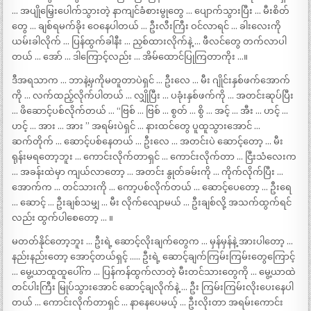
… အပျိုမြှေးပေါက်သွားတဲ့ နာကျင်ခံစားမွုတွေ … ပျောက်သွားပြီး … မီးစိတ်
တွေ … ချစ်ရမက်ခိုး ဝေနေပါတယ် … ဦးလီးကြီး ဝင်လာရင် … ခါးလေးကို
ယမ်းခါလိုက် … ပြန်ထွက်ခါနီး … ညှစ်ထားလိုက်နဲ့ … ဖီလင်တွေ တက်လာပါ
တယ် … အော် … ဒါကြောင့်လည်း … အိမ်ထောင်ပြုကြတာကိုး …။
ဒီအရသာက … ဘာနဲ့မှကိုမတူတာပဲရှင် … ဦးလေ … မီး ဂျိုင်းနှစ်ဖက်အောက်
ကို … လက်ထည့်လိုက်ပါတယ် … လျှိုပြီး … ပခုံးနှစ်ဖက်ကို … အတင်းဆုပ်ပြီး
… ဖိဆောင့်ပစ်လိုက်တယ် … “ဗြစ် … ဗြစ် … စွတ် … စွိ … အင့် … အီး … ဟင့် …
ဟင့် … အား … အား ” အရမ်းပဲရှင် … နားထင်တွေ ပူထူသွားအောင် …
ဆက်တိုက် … ဆောင့်ပစ်နေတယ် … ဦးလေ … အတင်းပဲ ဆောင့်တော့ … မီး
ရုန်းမရတော့ဘူး … ကောင်းလိုက်တာရှင် … ကောင်းလိုက်တာ … ငြီးသံလေးက
… အခန်းထဲမှာ ကျယ်လာတော့ … အတင်း နွုတ်ခမ်းကို … ကိုက်လိုက်ပြီး …
အောက်က … တင်သားကို … ကော့ပစ်လိုက်တယ် … ဆောင့်ပေတော့ … ဦးရေ
… ဆောင့် … ဦးချစ်သမျှ … မီး လိုက်လျောမယ် … ဦးချစ်လို့ အသက်ထွက်ရင်
လည်း ထွက်ပါစေတော့ … ။
မတတ်နိုင်တော့ဘူး … ဦးရဲ့ ဆောင့်လိုးချက်တွေက … မှန်မှန်နဲ့ အားပါတော့ …
နည်းနည်းတော့ အောင့်တယ်ရှင့် ….. ဦးရဲ့ ဆောင့်ချက်ကြမ်းကြမ်းတွေကြောင့်
… မွေ့ယာထူထူပေါ်က … ပြန်ကန်ထွက်လာတဲ့ မီးတင်သားတွေကို … မွေ့ယာထဲ
တင်ပါးကြီး မြုပ်သွားအောင် ဆောင့်ချလိုက်နဲ့ … ဦး ကြမ်းကြမ်းလိုးပေးနေပါ
တယ် … ကောင်းလိုက်တာရှင် … နာနေပေမယ့် … ဦးလိုးတာ အရမ်းကောင်း