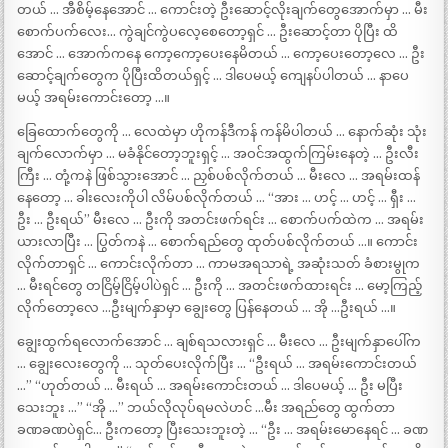
တယ် … အီစိမ့်နေအောင် … ကောင်းတဲ့ ဦးဆောင့်လိုးချက်တွေအောက်မှာ … မီး
စောက်ပက်လေး… ကွဲချင်ကွဲပလေ့စေတော့ရှင် … ဦးဆောင့်တာ ပိုပြီး ထိ
အောင် … အောက်ကနေ ကော့ကော့ပေးနေမိတယ် … ကော့ပေးတော့လေ … ဦး
ဆောင့်ချက်တွေက ပိုပြီးထိတယ်ရှင့် … ဒါပေမယ့် ကျေနပ်ပါတယ် … နာပေ
မယ့် အရမ်းကောင်းတော့ …။
ခြေထောက်တွေကို … လေထဲမှာ ဟိုကန်ဒီကန် ကန်မိပါတယ် … နောက်ဆုံး သုံး
ချက်လောက်မှာ … မခံနိုင်တော့ဘူးရှင့် … အဝင်အထွက်ကြမ်းနေတဲ့ … ဦးလီး
ကြီး … တုံ့ကနဲ ဖြစ်သွားအောင် … ညှစ်ပစ်လိုက်တယ် … မီးလေ … အရမ်းထန်
နေတော့ … ခါးလေးကိုပါ လိမ်ပစ်လိုက်တယ် … “အား … ဟင့် … ဟင့် … ရှီး …
ဦး … ဦးရယ်” မီးလေ … ဦးကို အတင်းဖက်ရင်း … စောက်ပက်ထဲက … အရမ်း
ယားလာပြီး … ပြွတ်ကနဲ … စောက်ရည်တွေ ထုတ်ပစ်လိုက်တယ် …။ ကောင်း
လိုက်တာရှင် … ကောင်းလိုက်တာ … ကာမအရသာရဲ့ အဆုံးသတ် ခံစားမွုက
… မီးရင်တွေ တငြိမ့်ငြိမ့်ပါပဲရှင် … ဦးကို … အတင်းဖက်ထားရင်း … မော့ကြည့်
လိုက်တော့လေ …ဦးမျက်နှာမှာ ချွေးတွေ ပြန်နေတယ် … အို …ဦးရယ် …။
ချွေးထွက်ရလောက်အောင် … ချစ်ရသလားရှင် … မီးလေ … ဦးမျက်နှာပေါ်က
… ချွေးလေးတွေကို … သုတ်ပေးလိုက်ပြီး … “ဦးရယ် … အရမ်းကောင်းတယ်
…” “ဟုတ်တယ် … မီးရယ် … အရမ်းကောင်းတယ် … ဒါပေမယ့် … ဦး မပြီး
သေးဘူး …” “အို …” ဘယ်လိုလုပ်ရမလဲဟင် …မီး အရည်တွေ ထွက်တာ
ခဏခဏပဲရှင်… ဦးကတော့ ပြီးသေးဘူးတဲ့ … “ဦး … အရမ်းမောနေရင် … ခဏ