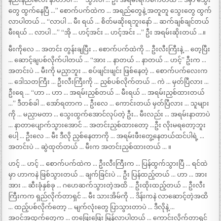
တွေ ထွက်နေပြီ …” စောက်ပက်ထဲက … အရည်တွေနဲ့ အတူတူ သွေးတွေ ထွက်
လာပါတယ် … “လာပါ … မီး ရယ် … စိတ်မဆိုးရဘူးနော် … ဆက်ချစ်ချင်တယ်
မီးရယ် … လာပါ …” “အို … ဟင့်အင်း … ဟင့်အင်း …” ဦး အရမ်းဆိုးတယ် …။
မီးကိုလေ … အတင်း တွန်းချပြီး … စောက်ပက်ထဲကို … ဦးလီးကြီးနဲ့ … တေ့ပြီး
… ဆောင့်ချပစ်လိုက်ပါတယ် … “အား … နာတယ် … နာတယ် … ဟင့်” ဦးက …
အတင်းပဲ … မီးကို မညှာဘူး … စပ်ဖျင်းဖျင်း ဖြစ်နေတဲ့ … စောက်ပက်လေးက
… ဒေါသတကြီး … ဦးလီးကြီးကို … ညှစ်ပစ်လိုက်တယ် … ကဲ … မှတ်ပြီလား …
ဦးရေ … “ဟာ … ဟာ … အရမ်းညှစ်တယ် … မီးရယ် … အရမ်းညှစ်ထားတယ်
…” ဒီတစ်ခါ … အော်ရတာက … ဦးလေ … ကောင်းတယ် မှတ်ပြီလား … သူများ
ကို … မညှာမတာ … သွေးထွက်အောင်လုပ်တဲ့ ဦး… မီးလည်း … အရမ်းနာတာပဲ
… နာတာပျောက်သွားအောင် … အတင်းညှစ်ထားတော့ …ဦး လိုးမရတော့ဘူး
ပေါ့ … ဦးလေ … မီး ဒီလို ညှစ်နေတာကို … အရမ်းဖီးတွေ့နေတယ်ထင်ပါရဲ့ …
အတင်းပဲ … ဆွဲထုတ်တယ် … မီးက အတင်းညှစ်ထားတယ် … ။
ဟင့် … ဟင့် … စောက်ပက်ထဲက … ဦးလီးကြီးက … ပြန်ထွက်သွားပြီ … ရင်ထဲ
မှာ ဟာကနဲ ဖြစ်သွားတယ် … ချက်ခြင်းပဲ … ဦး ပြန်ထည့်တယ် … ဟာ … အား
အား … ဆီးခုံနှစ်ခု … ဂဟေဆက်သွားတဲ့အထိ … ဦးထိုးထည့်တယ် … ဦးလီး
ကြီးကက ရှည်လိုက်တာရှင် … မီး သားအိမ်ကို … ဒိန်းကနဲ လာဆောင့်တဲ့အထိ
… ထည့်ပစ်လိုက်တော့ … မျက်လုံးတွေ ပြာသွားတာပဲ … ဒီလိုနဲ့ …
အဝင်အထွက်တွေက … တဖြေးဖြေး မြန်လာပါတယ် … ကောင်းလိုက်တာရှင်