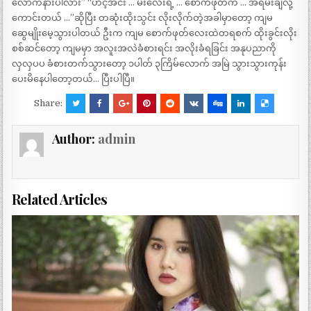
လောက်နားပါလား” “ဟင့်အင်း … မီးလေးရဲ့ … စောက်ဖုတ်က … အရမ်းချလို့
ကောင်းတယ် …”ဆိုပြီး တဆုံးထိုးသွင်း လိုးလိုက်တဲ့အခါမှာတော့ ကျမ
ဆွေမျိုးမေ့သွားပါတယ် ဦးက ကျမ စောက်ဖုတ်လေးထဲတရစက် ထိုးခွင်းလိုး
စစ်ဆင်တော့ ကျမမှာ အလူးအလဲခံစားရင်း အလိုးခံရခြင်း အနုပညာကို
လှလှပပ ခံစားတက်သွားတော့ ၁ပါတ် ၃ကြိမ်လောက် အမြဲ သွားသွားကုန်း
ပေးမိနေပါတော့တယ်… ပြီးပါပြီ။
Share:
Author:
admin
Related Articles