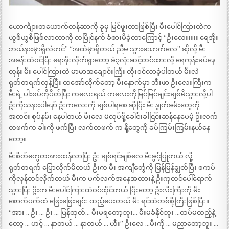
ယောင်္ကျားတယောက်တန်ဆာကို ခုမှ မြင်ဖူးတာဖြစ်ပြီး မီးပေါင်ကြားထဲက
ယွစိယွစိဖြစ်လာတာကို တပြိုင်နက် ခံစားမိခဲ့တာကြောင့် “ဦးလေးးးးး ရေအိုး
ဘယ်နားမှာရှိလဲဟင်” “အထဲမှာရှိတယ် ညီမ သွားသောက်လေ” ဆိုလို့ မီး
အခန်းထဲဝင်ပြီး ရေအိုးလိုက်ရှာတော့ ခဲ၃လုံးဆင့်တင်ထားလို့ ရေကုန်းခပ်နေ
တုန်း မီး ပေါင်ကြားထဲ မာမာအချောင်းကြီး တိုးဝင်လာခဲ့ပါတယ် မီးလဲ
ရုတ်တရက်လှန့်ပြီး ထအော်လိုက်တော့ မီးနောက်မှာ ဘီးဖာ ဦးလေးကြီးက
မီးရဲ့ ပါးစပ်ကိုပိတ်ပြီး ကလေးရယ် ကလေးကိုမြင်မြင်ချင်းချစ်မိသွားလို့ပါ
ဦးကိုသနားပါနော် ဦးကလေးကို ချစ်ပါရစေ ဆိုပြီး မီး နွုတ်ခမ်းတွေကို
အတင်း စုပ်နမ်း နေပါတယ် မီးလေ မလုပ်ဖို့ခေါင်းခါငြင်းဆန်နေပေမဲ့ ဦးလက်
တဖက်က ခါးကို ဖက်ပြီး လက်တဖက် က နို့တွေကို ခပ်ကြမ်းကြမ်းနယ်နေ
တော့။
မီးစိတ်တွေတအားထန်လာပြီး ဦး ချစ်ရင်ချစ်လေ မီးခွင့်ပြုတယ် လို့
ရုတ်တရက် ပြောလိုက်မိတယ် ဦးက မီး အကျီင်္တွေကို မြန်မြန်ချွတ်ပြီး စကပ်
ကိုလှန်တင်လိုက်တယ် မီးက ပက်လက်အနေအထားနဲ့ ဦးကုတင်ပေါ်ရောက်
သွားပြီး ဦးက မီးပေါင်ကြားထဲဝင်ထိုင်တယ် ပြီးတော့ ဦးလီးကြီးကို မီး
စောက်ပက်ထဲ ဖြေးဖြေးချင်း ထည့်ပေးတယ် မီး ရင်ထဲတစ်စို့ကြီးဖြစ်ပြီး။
“အား .. ဦး … ဦး … ပြန်ထုတ်… မီးမရတော့ဘူး… မီးမခံနိုင်ဘူး …ထပ်မထည့်နဲ့
တော့ … ဟင့် … နာတယ် … နာတယ် … ဟီး” ဦးလေ …မီးကို … မညှာတော့ဘူး …