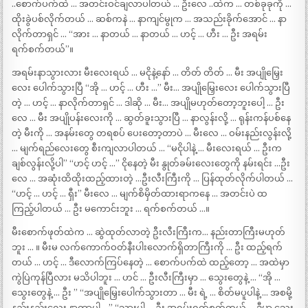
..စောက်ပက်ထဲ … အတင်းဝင်ချလာပါတယ် … ဦးလေ ..ထဲက … တစ်ခုခုကို …
ထိုးခွဲပစ်လိုက်တယ် … ဆစ်ကနဲ … နာကျင်မွုက … အသည်းခိုက်အောင် … နာ
လိုက်တာရှင် … “အား … နာတယ် … နာတယ် … ဟင့် … ဟီး … ဦး အရမ်း
ရက်စက်တယ်”။
အရမ်းနာသွားလား မီးလေးရယ် … မငိုနဲ့နော် … တိတ် တိတ် … မီး အပျိုမြှေး
လေး ပေါက်သွားပြီ “အို … ဟင့် … ဟီး …” မီး… အပျိုမြှေးလေး ပေါက်သွားပြီ
တဲ့ … ဟင့် … နာလိုက်တာရှင် … ဒါဆို … မီး… အပျိုမဟုတ်တော့ဘူးပေါ့ … ဦး
လေ … မီး အပျိုပန်းလေးကို … ဆွတ်ခူးသွားပြီ … နာလွန်းလို့ … ရုန်းကန်ပစ်နေ
တဲ့ မီးကို … အနမ်းတွေ တရစပ် ပေးတော့တာပဲ … မီးလေ … ဝမ်းနည်းလွန်းလို့
… မျက်ရည်လေးတွေ စီးကျလာပါတယ် … “မငိုပါနဲ့ … မီးလေးရယ် … ဦးက
ချစ်လွန်းလို့ပါ” “ဟင့် ဟင့် …” ငိုနေတဲ့ မီး နွုတ်ခမ်းလေးတွေကို နမ်းရင်း …ဦး
လေ … အဆုံးထိထိုးထည့်ထားတဲ့ …ဦးလီးကြီးကို … ပြန်ထုတ်လိုက်ပါတယ် …
“ဟင့် … ဟင့် … ရှီး” မီးလေ … မျက်စိမှိတ်ထားရာကနေ … အတင်းပဲ ထ
ကြည့်ပါတယ် … ဦး မကောင်းဘူး … ရက်စက်တယ် …။
မီးစောက်ဖုတ်ထဲက … ဆွဲထုတ်လာတဲ့ ဦးလီးကြီးက… နည်းတာကြီးမဟုတ်
ဘူး … ။ မီးမ လက်ကောက်ဝတ်နီးပါးလောက်ရှိတာကြီးကို … ဦး ထည့်ရက်
တယ် … ဟင့် … ဒီလောက်ကြပ်နေတဲ့ … စောက်ပက်ထဲ ထည့်တော့ … အထဲမှာ
ကွဲပြဲကုန်ပြီလား မသိပါဘူး … ဟင် … ဦးလီးကြီးမှာ … သွေးတွေနဲ့ … “အို …
သွေးတွေနဲ့ … ဦး ” “အပျိုမြှေးပေါက်သွားတာ … မီး ရဲ့ … စိတ်မပူပါနဲ့ … အစမို့
နည်းနည်းလေး နာတာပါ …” “သွားပါ … ဦး အရမ်းရက်စက်တယ် … ဒီမှာ သွေး