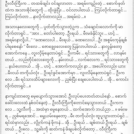
ဦးလီးကြီးက … တထစ်ချင်း ဝင်ချလာတာ … အရမ်းကျဉ်းတဲ့ … စောက်ဖုတ်
ထဲက အသားစိုင်တွေကို … ထိုးခွဲပြီး … ဝင်လာပါတယ် … ကြပ်လိုက်တာရှင် …
ကြပ်လိုက်တာ … နာလိုက်တာလည်း … အရမ်းပဲ …။
အသားနုလေးတွေကို … ပွတ်တိုက်သွားတဲ့ဥက … သံချောင်းလောက်ကို မာ
လိုက်တာရှင် … “အား … တော်ပါတော့ ..ဦးရယ် … မီးမခံနိုင်ဘူး … ဟင့် …
အရမ်းနာလို့ပါ…” “ခဏလေးပါ … မီးရယ် … ခဏလေးပါ …ဦး အစွမ်းကုန်ချစ်
ပါရစေနော် ” မီးလေ … ဇောချွေးလေးတွေ ပြန်လာပါတယ် … နာလွန်းတော့
အောက်ကနေ … လူးလှိမ့်နေတာပဲရှင် … ဦးကမီး … ရင်သားတွေကို … လာနမ်း
တယ် … လည်တိုင်လေးတွေကို … နမ်းတယ် … လက်လေးက … ရင်သားတွေကို
… နယ်ပေးတယ် … အို … ဟင့် … အောက်ကလည်း နာ … အပေါ်ကလည်း ယား
…မီးငယ် တကိုယ်လုံး … ဦးရင်ခွင်အောက်မှာ … လူးလိမ့်နေတာပဲရှင် … ဦးက
လေ …မီး ရင်သားထိပ်ဖျားလေးကို … ညှစ်ပြီး ချေပေးပါတယ် … အို … ကောင်း
လိုက်တာရှင် …။
နာကျင်တာတွေ မေ့ပျောက်သွားအောင် .ဦးလုပ်ပေးတတ်တယ်နော် … စောက်
ခေါင်းလေးထဲ နစ်ဝင်နေတဲ့ … ဦးလီးကြီးကိုတောင်မေ့သွားတယ် …ဦးကက
လေ … သူ့လီးကို … အထဲမှာ မွေနေတယ် … ထက်အောက် ဘယ်ညာ … ။ ဖမ်းမ
ရ … ညှစ်မရအောင် … မွေ့ယမ်းနေတော့ …မီး တကိုယ်လုံး ထူပူသွားတာပဲရှင် …
ရင်ထဲမှာလည်း … လွိုက်ကနဲ ဖိုကနဲ … အို … ဦးရယ် … ချစ်တယ် ဦးရယ် … ချစ်
တယ် … ဦးလေ … သူ့ခါးကို ဆတ်ကနဲ ဖိချပစ်လိုက်တော့ … လီးကြီးက