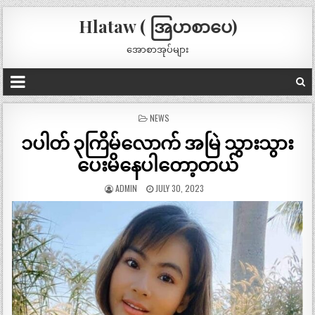
Hlataw ( အြပာစာပေ)
အောစာအုပ်များ
POSTED
NEWS
IN
၁ပါတ် ၃ကြိမ်လောက် အမြဲ သွားသွား
ပေးမိနေပါတော့တယ်
ADMIN
JULY 30, 2023