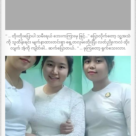
“ … တိုးတိုးပြောပါ သမီးရယ် ဘေးကကြားမှ ဖြင့်…” ပြောလိုက်တော့ သူ့အသံ
ကို သူထိန်းရင်း မျက်နာထားတင်းစွာ ရှေ့တလှမ်းတိုးပြီး လတ်ညိုးကလဲ ထိုး
လျက် အံ့ကို ကျိတ်ခါ… ဆက်ပြောတယ်.. “ … ခုကြတော့ ရှက်သေးလား.