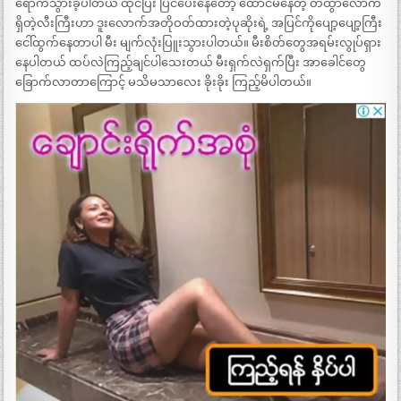
ရောက်သွားခဲ့ပါတယ် ထိုင်ပြီး ပြင်ပေးနေတော့ ထောင်မနေတဲ့ တထွာလောက်
ရှိတဲ့လီးကြီးဟာ ဒူးလောက်အတိုဝတ်ထားတဲ့ပုဆိုးရဲ့ အပြင်ကိုပျော့ပျော့ကြီး
ငေါ်ထွက်နေတာပါ မီး မျက်လုံးပြူးသွားပါတယ်။ မီးစိတ်တွေအရမ်းလွုပ်ရှား
နေပါတယ် ထပ်လဲကြည့်ချင်ပါသေးတယ် မီးရှက်လဲရှက်ပြီး အာခေါင်တွေ
ခြောက်လာတာကြောင့် မသိမသာလေး ခိုးခိုး ကြည့်မိပါတယ်။