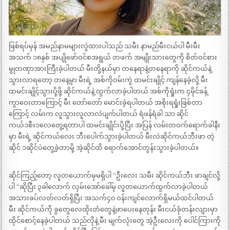
ဖြစ်ရပ်မှန် အမည်နာမများလွဲထားပါသည် သမီး နာမည်မီးငယ်ပါ မီးမီး
အသက် ၁၈နှစ် အပျိုဖော်ဝင်စအရွယ် တဖက် အမျိုးသားတွေကို စိတ်ဝင်စား
မွုတဏှာအားကြီးခဲ့ပါတယ် မီးတို့နယ်မှာ တနေရာနဲ့တနေရာကို ဆိုင်ကယ်နဲ့
သွားလာရတော့ တနေ့မှာ မီးရဲ့ အစ်ကိုဝမ်းကွဲ ထမင်းချိုင့် ကျန်နေခဲ့လို့ မီး
ထမင်းချိုင့်သွားပို့ဖို့ ဆိုင်ကယ်နဲ့ ထွက်လာခဲ့ပါတယ် အစ်ကိုရှုံးက ၄မိုင်ခန့်
ကွာဝေးတာကြောင့် မီး တော်တော် မောင်းခဲ့ရပါတယ် အစိုးရရှုံးဖြစ်တာ
ကြောင့် လမ်းက လူသွားလူလာလဲပျက်ပါတယ် ရံဖန်ရံခါ သာ ဆိုင်
ကယ်၁စီး၁လေတွေ့ရတာပါ ထမင်းချိုင်းပို့ပြီး အပြန် လမ်းတဝက်ရောက်ခါနီး
မှာ မီးရဲ့ ဆိုင်ကယ်လေး ဘီးပေါက်သွားခဲ့ပါတယ် မီးလဲဆိုင်ကယ်ဘီးဖာ တဲ့
ဆိုင် ၁ဆိုင်ပဲတွေ့ခဲ့တာမို့ အဲ့ဆိုင်ထိ ရောက်အောင်တွန်းသွားခဲ့ပါတယ်။
ဆိုင်ကြည့်တော့ လူတယောက်မှမရှိပါ “ဦးလေး သမီး ဆိုင်ကယ်ဘီး ဖာချင်လို့
ပါ “ဆိုပြီး ၃ခါလောက် လှမ်းအော်ခေါ်မှ လူတယောက်ထွက်လာခဲ့ပါတယ်
အသားခပ်လတ်လတ်ရှိပြီး အသက်၄၀ ဝန်းကျင်လောက်ရှိမယ်ထင်ပါတယ်
မီး ဆိုင်ကယ်ကို ခွတွေလေထိုးတံတွေနဲ့ဖာပေးနေတုန်း မီးငယ်ခုံတန်းလျားမှာ
ထိုင်စောင့်နေခဲ့ပါတယ် သည်လိုနဲ့ မီး မျက်လုံးတွေ အဲ့ဦးလေးကို ပေါင်ကြားကို