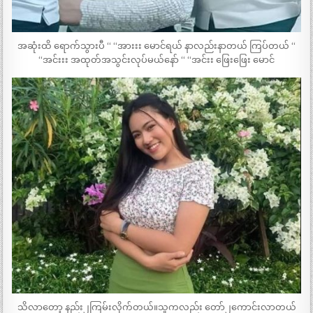
အဆုံးထိ ရောက်သွားပီ “ “အားးး မောင်ရယ် နာလည်းနာတယ် ကြပ်တယ် “
“အင်းးး အထုတ်အသွင်းလုပ်မယ်နော် “ “အင်းး ဖြေးဖြေး မောင်
သိလာတော့ နည်း၂ကြမ်းလိုက်တယ်။သူကလည်း တော်၂ကောင်းလာတယ်