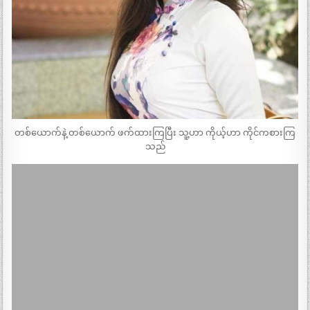
တစ်ယောက်နဲ့ တစ်ယောက် ဖက်ထားကြပြီး သူ့ဟာ ကိုယ့်ဟာ ကိုင်ကစားကြ
သည်