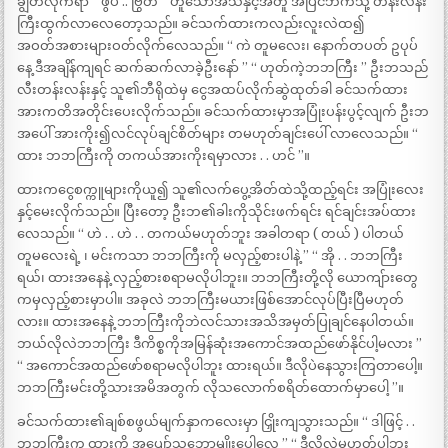
ချွတ်လိုက်ရာ ‘‘ ဖွပ် .. ဗြွတ် ’’ ဟူသောအသံနှင့်အတူ အပြင်ဘက်သို့ တန်းလန်း
ကြီးထွက်လာလေတော့သည်။ ခင်သက်ထားကလည်းလူးလဲထ၍
အဝတ်အစားများဝတ်လိုက်လေသည်။ ‘‘ ကဲ တူမလေး၊ နောက်တပတ် ဥပုပ်
နေ့ ဒီအချိန်ကျရင် ဆက်ဆက်လာခဲ့ဦးနော် ’’ ‘‘ ဟုတ်ကဲ့ဘဘကြီး ’’ ဦးဘသည်
လီးတန်းလန်းနှင့် သူ၏ဘီရိုထဲမှ ငွေအထပ်လိုက်ဆွဲထုတ်ခါ ခင်သက်ထား
အားကတိအတိုင်းပေးလိုက်သည်။ ခင်သက်ထားမှာအပြုံးပန်းပွင့်လျက် ဦးဘ
အပေါ် အားကိုး၍လင်လုပ်ချင်စိတ်များ တမဟုတ်ချင်းပေါ် လာလေသည်။ ‘‘
ထား ဘဘကြီးကို တကယ်အားကိုးရမှာလား . . ဟင် ’’။
ထားကငွေစက္ကူများကိုယူ၍ သူ၏လက်ပွေ့အိတ်ထဲသို့ထည့်ရင်း အပြုံးလေး
နှင့်မေးလိုက်သည်။ ပြီးတော့ ဦးဘ၏ခါးကိုသိုင်းဖက်ရင်း ရင်ချင်းအပ်ထား
လေသည်။ ‘‘ ဟဲ . . ဟဲ . . တကယ်မဟုတ်ဘူး အခါတရာ ( တယ် ) ပါတယ်
တူမလေးရဲ့ ၊ မင်းကသာ ဘဘကြီးကို မလှည့်စားပါနဲ့ ’’ ‘‘ အို . . ဘဘကြီး
ရယ်၊ ထားအနေနဲ့ လှည့်စားစရာမလိုပါဘူး။ ဘဘကြီးတို့လို ယောကျ်ားတွေ
ကမှလှည့်စားမှာပါ။ အခုလဲ ဘဘကြီးမယားဖြစ်အောင်လုပ်ပြီးပြီမဟုတ်
လား။ ထားအနေနဲ့ ဘဘကြီးကိုဘဲလင်သားအသိအမှတ်ပြုချင်နေပါတယ်။
ဘယ်လိုလဲဘဘကြီး ဒီကိစ္စကိုအမြန်ဆုံးအကောင်အထည်ဖော်နိုင်ပါ့မလား ’’
‘‘ အကောင်အထည်ဖော်စရာမလိုပါဘူး ထားရယ်။ ဒီလိုပဲနေသွားကြတာပေါ့။
ဘဘကြီးမင်းတို့သားအမိအတွက် လိုသလောက်စရိတ်ထောက်မှာပေါ့ ’’။
ခင်သက်ထား၏ချစ်စဖွယ်မျက်နှာကလေးမှာ ငြှိုးကျသွားသည်။ ‘‘ ဒါဖြင့် . .
ဘဘကြီးက ထားကို အပျော်သဘောမျိုးပေါ့လေ ’’ ‘‘ ဒီလိုလဲမဟုတ်ပါဘူး