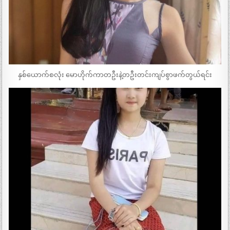
နှစ်ယောက်စလုံး မောဟိုက်ကာတဦးနဲ့တဦးတင်းကျပ်စွာဖက်တွယ်ရင်း