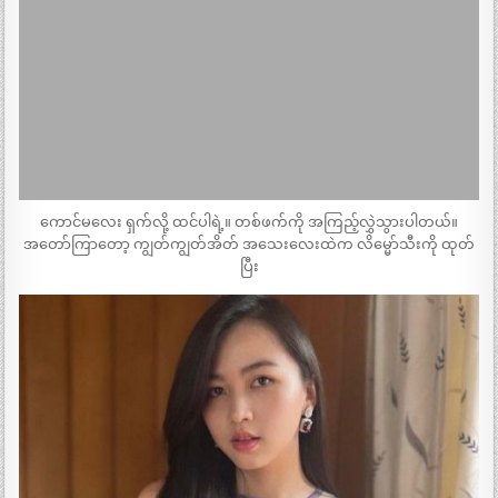
ကောင်မလေး ရှက်လို့ ထင်ပါရဲ့။ တစ်ဖက်ကို အကြည့်လွှဲသွားပါတယ်။
အတော်ကြာတော့ ကျွတ်ကျွတ်အိတ် အသေးလေးထဲက လိမ္မော်သီးကို ထုတ်
ပြီး