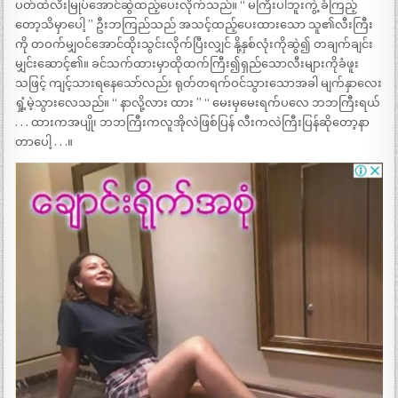
ပတ်ထဲလီးမြုပ်အောင်ဆွဲထည့်ပေးလိုက်သည်။ ‘‘ မကြီးပါဘူးကွဲ့ ခံကြည့်
တော့သိမှာပေါ့ ’’ ဦးဘကြည်သည် အသင့်ထည့်ပေးထားသော သူ၏လီးကြီး
ကို တဝက်မျှဝင်အောင်ထိုးသွင်းလိုက်ပြီးလျှင် နို့နှစ်လုံးကိုဆွဲ၍ တချက်ချင်း
မျှင်းဆောင့်၏။ ခင်သက်ထားမှာထိုထက်ကြီး၍ရှည်သောလီးများကိုခံဖူး
သဖြင့် ကျင့်သားရနေသော်လည်း ရုတ်တရက်ဝင်သွားသောအခါ မျက်နှာလေး
ရှုံ့မဲ့သွားလေသည်။ ‘‘ နာလို့လား ထား ’’ ‘‘ မေးမှမေးရက်ပလေ ဘဘကြီးရယ်
. . . ထားကအပျို၊ ဘဘကြီးကလူအိုလဲဖြစ်ပြန် လီးကလဲကြီးပြန်ဆိုတော့နာ
တာပေါ့ . . .။