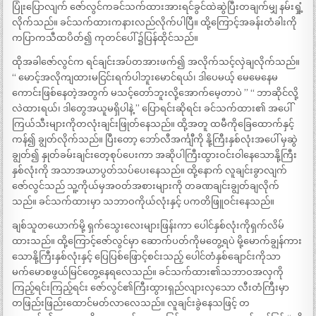
ပြုံးပြောလျက် ဇော်လွင်ကခင်သက်ထားအားရင်ခွင်ထဲဆွဲပြီးတချက်မျှ နမ်းရှုံ့
လိုက်သည်။ ခင်သက်ထားကနားလည်လိုက်ပါပြီ။ ထို့ကြောင့်အခန်းတံခါးကို
ကပြာကသီထပိတ်၍ ကုတင်ပေါ် ၌ပြန်ထိုင်သည်။
ထိုအခါဇော်လွင်က ရင်ချင်းအပ်တအားဖက်၍ အလိုက်သင့်လှဲချလိုက်သည်။
‘‘ မောင့်အလိုကျထားမငြင်းရက်ပါဘူးမောင်ရယ်၊ ဒါပေမယ့် မေမေနေမ
ကောင်းဖြစ်နေတဲ့အတွက် မသင့်တော်ဘူးလို့အောက်မေ့တာပဲ ’’ ‘‘ ဘာဆိုင်လို့
လဲထားရယ်၊ ဒါတွေအယူမရှိပါနဲ့ ’’ ပြောရင်းဆိုရင်း ခင်သက်ထား၏ အပေါ်
ကြယ်သီးများကိုတလုံးချင်းဖြုတ်နေသည်။ ထို့အတူ ထမီကိုခြေထောက်နှင့်
ကန်၍ ချွတ်လိုက်သည်။ ပြီးတော့ ဘော်လီအင်္ကျီကို နို့ကြီးနှစ်လုံးအပေါ် မှဆွဲ
ချွတ်၍ နှုတ်ခမ်းချင်းတေ့စုပ်ပေးကာ အဆိုပါကြီးထွားဝင်းဝါနေသောနို့ကြီး
နှစ်လုံးကို အသာအယာပွတ်သပ်ပေးနေသည်။ ထို့နောက် လူချင်းခွာလျက်
ဇော်လွင်သည် သူ့ကိုယ်မှအဝတ်အစားများကို တခဏချင်းချွတ်ချလိုက်
သည်။ ခင်သက်ထားမှာ သဘာဝကိုယ်လုံးနှင့် ပကတိဖြူဝင်းနေသည်။
ချစ်သူတယောက်မို့ ရှက်သွေးလေးများဖြန်းကာ ပေါင်နှစ်လုံးကိုရှက်လိမ်
ထားသည်။ ထို့ကြောင့်ဇော်လွင်မှာ ဆောက်ပတ်ကိုမတွေ့ရပဲ မို့မောက်ချွန်ကား
သောနို့ကြီးနှစ်လုံးနှင့် ပြေပြစ်ဖြောင့်စင်းသည့် ပေါင်တံနှစ်ချောင်းကိုသာ
မက်မောစဖွယ်မြင်တွေ့နေရလေသည်။ ခင်သက်ထား၏သဘာဝအလှကို
ကြည့်ရင်းကြည့်ရင်း ဇော်လွင်၏ကြီးထွားရှည်လျားလှသော လီးတံကြီးမှာ
တဖြည်းဖြည်းထောင်မတ်လာလေသည်။ လူချင်းခွဲနေသဖြင့် တ