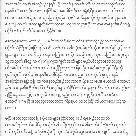
အင်းအင်း တအဲအဲညဉ်းညူရင်း ဦးဘ၏နှုတ်ခမ်းကိုပင် အတင်းလိုက်စုတ်
နေ၏။ ‘‘ ဆောင့်လေဘဘကြီးရဲ့ အပေါ်ကဖိထားရုံနဲ့ပြီးမှာလား ’’ ခင်သက်
ထားကအားမလိုအားမရ ပြောဆိုရင်း သူ၏ပေါင်နှစ်လုံးကို အစွမ်းကုန်ကား
ပေးလျှက် သုံးလေးချက်ကော့ထိုးပေးလိုက်သည်။ ဦးဘမှာမောနေ၏။ စိတ်ရှိ
တိုင်းလဲထင်းတိုင်းမဆောင့်နိုင်ပေ။
ဆောင့်နေတာပဲထားရဲ့ . . . မင်းကသိပ်လောကြီးနေတာကိုး ဦးဘသည်မော
ဟိုက်သံကြီးနှင့်ပြောရင်း ခင်သက်ထား၏ပခုံးနှစ်ဖက်ကို နာနာဖက်၍ ခွန်အား
ရှိသမျှ ၁၀ ချက်ခန့် သွက်သွက်ကြီးဆောင့်ပေးလိုက်ရာ ကုတင်ကြီးတစ်ခုလုံး
သွက်သွက်ခါလျှက် ဂျိုးဂျိုးဂျွတ်ဂျွတ်အသံများ မည်ဟီးသွားလေသည်။
ထိုအခါ ခင်သက်ထားသည်တချီပြီးသွားသဖြင့် ဦးဘ၏ကျောပြင်ကြီးကို
ပွတ်တိုက်ကုတ်ချစ်နေ၏။ ပေါင်နှစ်လုံးကလည်း ကားလိုက်စုလိုက်နှင့်
အကြောအချဉ်စုရုံးတက်နေသည်။ ဦးဘကားမပြီးသေးပေ။ ဟောဟဲ ဟောဟဲ
နှင့်မောနေ၏။ ဗိုက်ပေါ်တွင်မလှုပ်ရှားဘဲငြိမ်သက်နေရာ ခင်သက်ထားသည်တ
ချီပြီးသွားသဖြင့် တဏှာစိတ်လျော့နည်းကာ လေးရမှန်းသတိထားမိလာ
တော့၏။ ‘‘ မပြီးသေးဘူးလားဘဘကြီးရယ် ဘဘကြီးကိုယ်ကလေးလိုက်
တာ ’’။
မပြီးသေးဘူးထားရဲ့ ၊ ပုံစံတမျိုးပြောင်းလို းပါရစေ ဦးဘသည်
ထား၏ရင်ဘတ်ပေါ် မှထလိုက်၏။ ပြီးလျှင် ထား၏တကိုယ်လုံးကို ကုတင်
ပေါ် တွင်ကန့်လန့်၊ ဖင်နှစ်လုံးကို ကုတင်အစွန်းတွင်တင်ထားလျက်၊ အောက်မှ