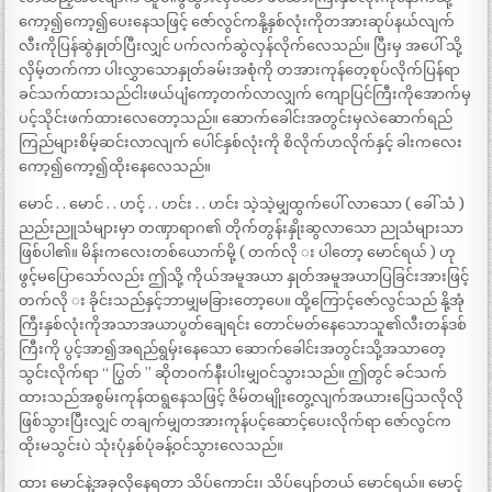
ကော့၍ကော့၍ပေးနေသဖြင့် ဇော်လွင်ကနို့နှစ်လုံးကိုတအားဆုပ်နယ်လျက်
လီးကိုပြန်ဆွဲနှုတ်ပြီးလျှင် ပက်လက်ဆွဲလှန်လိုက်လေသည်။ ပြီးမှ အပေါ် သို့
လှိမ့်တက်ကာ ပါးလွှာသောနှုတ်ခမ်းအစုံကို တအားကုန်တေ့စုပ်လိုက်ပြန်ရာ
ခင်သက်ထားသည်ငါးဖယ်ပျံကော့တက်လာလျှက် ကျောပြင်ကြီးကိုအောက်မှ
ပင့်သိုင်းဖက်ထားလေတော့သည်။ ဆောက်ခေါင်းအတွင်းမှလဲဆောက်ရည်
ကြည်များစိမ့်ဆင်းလာလျက် ပေါင်နှစ်လုံးကို စိလိုက်ဟလိုက်နှင့် ခါးကလေး
ကော့၍ကော့၍ထိုးနေလေသည်။
မောင် . . မောင် . . ဟင့် . . ဟင်း . . ဟင်း သဲ့သဲ့မျှထွက်ပေါ် လာသော ( ခေါ် သံ )
ညည်းညူသံများမှာ တဏှာရာဂ၏ တိုက်တွန်းနှိုးဆွလာသော ညုသံများသာ
ဖြစ်ပါ၏။ မိန်းကလေးတစ်ယောက်မို့ ( တက်လို း ပါတော့ မောင်ရယ် ) ဟု
ဖွင့်မပြောသော်လည်း ဤသို့ ကိုယ်အမူအယာ နှုတ်အမူအယာပြခြင်းအားဖြင့်
တက်လို း ခိုင်းသည်နှင့်ဘာမျှမခြားတော့ပေ။ ထို့ကြောင့်ဇော်လွင်သည် နို့အုံ
ကြီးနှစ်လုံးကိုအသာအယာပွတ်ချေရင်း တောင်မတ်နေသောသူ၏လီးတန်ဒစ်
ကြီးကို ပွင့်အာ၍အရည်ရွမှ်းနေသော ဆောက်ခေါင်းအတွင်းသို့အသာတေ့
သွင်းလိုက်ရာ ‘‘ ပြွတ် ’’ ဆိုတဝက်နီးပါးမျှဝင်သွားသည်။ ဤတွင် ခင်သက်
ထားသည်အစွမ်းကုန်ထရွနေသဖြင့် ဇိမ်တမျိုးတွေ့လျက်အယားပြေသလိုလို
ဖြစ်သွားပြီးလျှင် တချက်မျှတအားကုန်ပင့်ဆောင့်ပေးလိုက်ရာ ဇော်လွင်က
ထိုးမသွင်းပဲ သုံးပုံနှစ်ပုံခန့်ဝင်သွားလေသည်။
ထား မောင်နဲ့အခုလိုနေရတာ သိပ်ကောင်း၊ သိပ်ပျော်တယ် မောင်ရယ်။ မောင့်