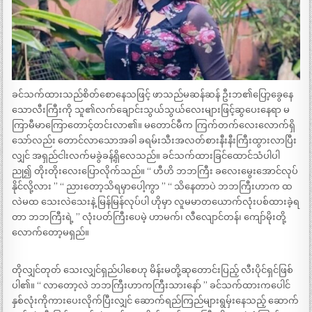
ခင်သက်ထားသည်စိတ်စောနေသဖြင့် ဖာသည်မဆန်ဆန် ဦးဘ၏ပြော့ခွေနေ
သောလီးကြီးကို သူ၏လက်ချောင်းသွယ်သွယ်လေးများဖြင့်ဆွပေးနေရာ မ
ကြာမီမာကြောတောင့်တင်းလာ၏။ မတောင်မီက ကြက်တက်လေးလောက်ရှိ
သော်လည်း တောင်လာသောအခါ ခရမ်းသီးအလတ်စားနီးနီးကြီးထွားလာပြီး
လျှင် အရှည်ငါးလက်မခွဲခန့်ရှိလေသည်။ ခင်သက်ထားခြင်ထောင်သံပါပါ
ညု၍ တိုးတိုးလေးပြောလိုက်သည်။ ‘‘ ဟီဟိ ဘဘကြီး ခလေးမွေးအောင်လုပ်
နိုင်လို့လား ’’ ‘‘ ညားတော့သိရမှာပေါ့ကွာ ’’ ‘‘ သိနေတာပဲ ဘဘကြီးဟာက ထ
လဲမထ သေးလဲသေးနဲ့ မြန်မြန်လုပ်ပါ ဟိုမှာ လူမမာတယောက်လုံးပစ်ထားခဲ့ရ
တာ ဘဘကြီးရဲ့ ’’ လုံးပတ်ကြီးပေမဲ့ ဟာမက်၊ လီလျောင်တန်၊ ကျော်မိုးတို့
လောက်တော့မရှည်။
တိုလျှင်တုတ် သေးလျှင်ရှည်ပါစေဟု မိန်းမတို့ဆုတောင်းပြည့် လီးပိုင်ရှင်ဖြစ်
ပါ၏။ ‘‘ လာတော့လဲ ဘဘကြီးဟာကကြီးသားနော် ’’ ခင်သက်ထားကပေါင်
နှစ်လုံးကိုကားပေးလိုက်ပြီးလျှင် ဆောက်ရည်ကြည်များရွမှ်းနေသည့် ဆောက်