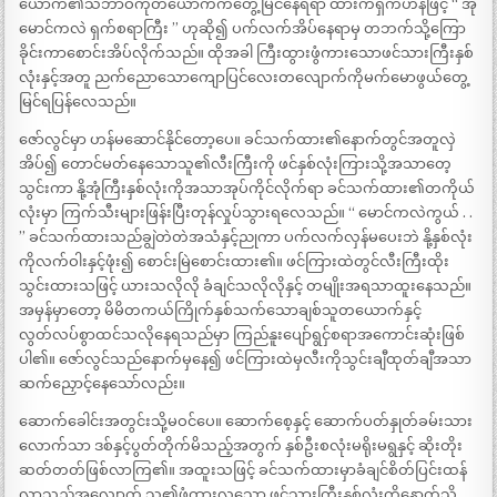
ယောက်၏သဘာဝကိုတယောက်ကတွေ့မြင်နေရရာ ထားကရှက်ဟန်ဖြင့် ‘‘ အို
မောင်ကလဲ ရှက်စရာကြီး ’’ ဟုဆို၍ ပက်လက်အိပ်နေရာမှ တဘက်သို့ကြော
ခိုင်းကာစောင်းအိပ်လိုက်သည်။ ထိုအခါ ကြီးထွားဖွံကားသောဖင်သားကြီးနှစ်
လုံးနှင့်အတူ ညက်ညောသောကျောပြင်လေးတလျောက်ကိုမက်မောဖွယ်တွေ့
မြင်ရပြန်လေသည်။
ဇော်လွင်မှာ ဟန်မဆောင်နိုင်တော့ပေ။ ခင်သက်ထား၏နောက်တွင်အတူလှဲ
အိပ်၍ တောင်မတ်နေသောသူ၏လီးကြီးကို ဖင်နှစ်လုံးကြားသို့အသာတေ့
သွင်းကာ နို့အုံကြီးနှစ်လုံးကိုအသာအုပ်ကိုင်လိုက်ရာ ခင်သက်ထား၏တကိုယ်
လုံးမှာ ကြက်သီးများဖြန်းပြီးတုန်လှုပ်သွားရလေသည်။ ‘‘ မောင်ကလဲကွယ် . .
’’ ခင်သက်ထားသည်ချွဲတဲတဲအသံနှင့်ညုကာ ပက်လက်လှန်မပေးဘဲ နို့နှစ်လုံး
ကိုလက်ဝါးနှင့်ဖုံး၍ စောင်းမြဲစောင်းထား၏။ ဖင်ကြားထဲတွင်လီးကြီးထိုး
သွင်းထားသဖြင့် ယားသလိုလို ခံချင်သလိုလိုနှင့် တမျိုးအရသာထူးနေသည်။
အမှန်မှာတော့ မိမိတကယ်ကြိုက်နှစ်သက်သောချစ်သူတယောက်နှင့်
လွတ်လပ်စွာထင်သလိုနေရသည်မှာ ကြည်နူးပျော်ရွငှ်စရာအကောင်းဆုံးဖြစ်
ပါ၏။ ဇော်လွင်သည်နောက်မှနေ၍ ဖင်ကြားထဲမှလီးကိုသွင်းချီထုတ်ချီအသာ
ဆက်ညှောင့်နေသော်လည်း။
ဆောက်ခေါင်းအတွင်းသို့မဝင်ပေ။ ဆောက်စေ့နှင့် ဆောက်ပတ်နှုတ်ခမ်းသား
လောက်သာ ဒစ်နှင့်ပွတ်တိုက်မိသည့်အတွက် နှစ်ဦးစလုံးမရိုးမရွနှင့် ဆိုးတိုး
ဆတ်တတ်ဖြစ်လာကြ၏။ အထူးသဖြင့် ခင်သက်ထားမှာခံချင်စိတ်ပြင်းထန်
လာသည့်အလျောက် သူ၏ဖွံထွားလှသော ဖင်သားကြီးနှစ်လုံးကိုနောက်သို့