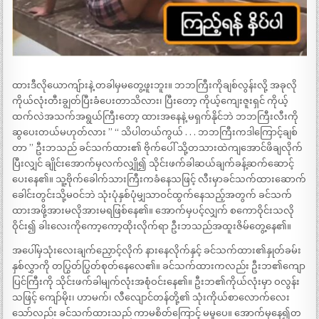
ထားဒီလိုယောကျ်ားနဲ့ တခါမှမတွေ့ဖူးဘူး။ ဘဘကြီးကိုချစ်လွန်းလို့ အခုလို
ကိုယ်လုံးတီးချွတ်ပြီးခံပေးတာသိလား၊ ပြီးတော့ ကိုယ့်ကျေးဇူးရှင် ကိုယ့်
ထက်လဲအသက်အရွယ်ကြီးတော့ ထားအနေနဲ့ မရှက်နိုင်ဘဲ ဘဘကြီးလီးကို
ဆွပေးတယ်မဟုတ်လား ’’ ‘‘ သိပါတယ်ကွယ် . . . ဘဘကြီးကဒါကြောင့်ချစ်
တာ ’’ ဦးဘသည် ခင်သက်ထား၏ ဗိုက်ပေါ် သို့တသားထဲကျအောင်ဖိချလိုက်
ပြီးလျှင် ချိုင်းအောက်မှလက်လျှို၍ သိုင်းဖက်ခါဆယ်ချက်ခန့်ဆက်ဆောင့်
ပေးနေ၏။ သူ့ဗိုက်ခေါက်သားကြီးကခံနေသဖြင့် လီးမှာခင်သက်ထားဆောက်
ခေါင်းတွင်းသို့မဝင်ဘဲ သုံးပုံနှစ်ပုံမျှသာဝင်ထွက်နေသည့်အတွက် ခင်သက်
ထားအဖို့အားမလိုအားမရဖြစ်နေ၏။ အောက်မှပင့်လျှက် စကောဝိုင်းသလို
ဝိုင်း၍ ခါးလေးကိုကော့ကော့ထိုးလိုက်ရာ ဦးဘသည်အထူးဇိမ်တွေ့နေ၏။
အပေါ်မှသုံးလေးချက်ညှောင့်လိုက် နားနေလိုက်နှင့် ခင်သက်ထား၏နှုတ်ခမ်း
နှစ်လွှာကို တပြွတ်ပြွတ်စုတ်နေလေ၏။ ခင်သက်ထားကလည်း ဦးဘ၏ကျော
ပြင်ကြီးကို သိုင်းဖက်ခါမျက်လုံးအစုံဝင်းနေ၏။ ဦးဘ၏ကိုယ်လုံးမှာ ဝလွန်း
သဖြင့် ကျော်မိုး၊ ဟာမက်၊ လီလျောင်တန်တို့၏ သုံးကိုယ်စာလောက်လေး
သော်လည်း ခင်သက်ထားသည် ကာမစိတ်ကြောင့် မမှုပေ။ အောက်မှနေ၍တ