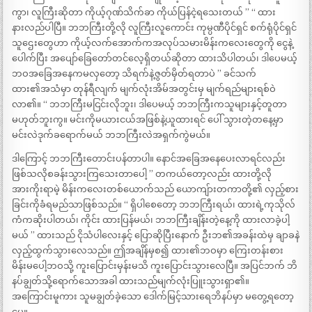
ကွာ၊ လူကြီးဆိုတာ ကိုယ့်ဂုဏ်သိက်ခာ ကိုယ်ပြန်ငဲ့ရသေးတယ် ’’ ‘‘ ထား
နားလည်ပါပြီ။ ဘဘကြီးတို့လို လူကြီးလူကောင်း ကုမ္ပဏီပိုင်ရှင် စက်ရုံပိုင်ရှင်
သူဌေးတွေဟာ ကိုယ့်လက်အောက်ကအလုပ်သမားမိန်းကလေးတွေကို ငွေနဲ့
ပေါက်ပြီး အပျော်ခြေတော်တင်လေ့ရှိတယ်ဆိုတာ ထားသိပါတယ်၊ ဒါပေမယ့်
ဘဝအခြေအနေကမလှတော့ သိရက်နဲ့ဇွတ်မှိတ်ရတာပဲ ’’ ခင်သက်
ထား၏အသံမှာ တုန်ရီလျက် မျက်လုံးအိမ်အတွင်းမှ မျက်ရည်များရစ်ဝဲ
လာ၏။ ‘‘ ဘဘကြီးမငြင်းလိုဘူး၊ ဒါပေမယ့် ဘဘကြီးကသူများနှင့်တူတာ
မဟုတ်ဘူးကွ။ မင်းကိုမယားငယ်အဖြစ်နဲ့ယူထားရင် ပေါ် သွားတဲ့တနေ့မှာ
မင်းလဲဒုက်ခရောက်မယ် ဘဘကြီးလဲအရှက်ကွဲမယ်။
ဒါကြောင့် ဘဘကြီးတောင်းပန်တာပါ။ နောင်အခြေအနေပေးလာရင်လည်း
ဖြစ်သလိုစခန်းသွားကြသေးတာပေါ့ ’’ တကယ်တော့လည်း ထားတို့လို
အားကိုးရာမဲ့ မိန်းကလေးတစ်ယောက်သည် ယောကျ်ားတကာတို့၏ လှည့်စား
ခြင်းကိုခံရမည်သာဖြစ်သည်။ ‘‘ ရှိပါစေတော့ ဘဘကြီးရယ်၊ ထားရဲ့ကုသိုလ်
ကံကဆိုးပါတယ်၊ ကိုင်း ထားပြန်မယ်၊ ဘဘကြီးချိန်းတဲ့နေ့ကို ထားလာခဲ့ပါ့
မယ် ’’ ထားသည် ငိုသံပါလေးနှင့် ပြောဆိုပြီးနောက် ဦးဘ၏အခန်းထဲမှ ချာခနဲ
လှည့်ထွက်သွားလေသည်။ ဤအချိန်မှစ၍ ထား၏ဘဝမှာ ကြေးတန်းစား
မိန်းမပေါ့ဘဝသို့ ကူးပြောင်းမှန်းမသိ ကူးပြောင်းသွားလေပြီ။ အပြင်ဘက် ဘိ
နပ်ချွတ်သို့ရောက်သောအခါ ထားသည်မျက်လုံးပြူးသွားရှာ၏။
အကြောင်းမူကား သူမချွတ်ခဲ့သော ဒေါက်မြင့်သားရေဘိနပ်မှာ မတွေ့ရတော့
ပေ။