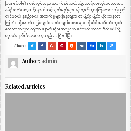
ခြင်းဖြစ်ပါ၏။ ဇော်လွင်သည် အချက်နှစ်ဆယ်ခန့်ဆောင့်ပေးလိုက်သောအခါ
နှစ်ဦးစလုံးရှေ့ဆင့်နောက်ဆင့်သုတ်ရည်များပန်းထွက်သွားကြလေသည်။ ဤ
တင်္ဒဂဝယ် နှစ်ဦးစလုံးအသက်ရှုများမြန်လျက် တဖြည်းဖြည်းပြင်းထန်လာ
ကြ၏။ ထို့နောက် ခြေချောင်းလက်ချောင်းလေးများ ကိုယ်စီအသီးသီးကုတ်
ကွေးတက်သွားကြကာ နောက်ဆုံးဇော်လွင်က ခင်သက်ထား၏ဗိုက်ပေါ် သို့
မှောက်ချလိုက်လေတော့သည် ….. ပြီးပါပြီ။
Share:
Author:
admin
Related Articles