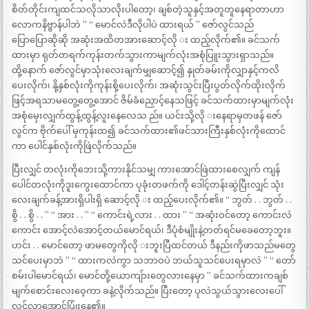
စိတ်တိုင်းကျထင်သလိုသာလိုးပါတော့၊ ချစ်တဲ့သူနှင့်အတူတူနေရာတာဟာ
လောကနိဗ္ဗာန်ပါဘဲ ’’ ‘‘ မောင်လဲဒီလိုပါပဲ ထားရယ် ’’ ဇော်လွင်သည်
ပြောပြောဆိုဆို အဆုံးအထိတအားဆောင့်လို း ထည့်လိုက်၏။ ခင်သက်
ထားမှာ ရုတ်တရက်ကုန်းတက်သွားကာမျက်လုံးအစုံပြူးသွားရှာသည်။
ထို့နောက် ဇော်လွင်မှာသုံးလေးချက်မျှဆောင့်၍ နှုတ်ခမ်းကိုလျှာနှင့်ကလိ
ပေးလိုက်၊ နို့နှစ်လုံးကိုကုန်းစို့ပေးလိုက်၊ အဆုံးသွင်းပြီးပွတ်လိုက်ထိုးလိုက်
ဖြင့်အရသာမတွေ့တွေ့အောင် ဇိမ်ခံညှောင့်နေသဖြင့် ခင်သက်ထားမှာမျက်လုံး
အစုံမှေးလျှက်ထွန့်ထွန့်လူးနေလေသ ည်။ ယင်းသို့လို းနေရာမှတဖန် ဇော်
လွင်က ဗိုက်ပေါ် မှကုန်းထ၍ ခင်သက်ထား၏ဖင်သားကြီးနှစ်လုံးကိုထောင်
ကာ ပေါင်နှစ်လုံးကိုဖြဲလိုက်သည်။
ပြီးလျှင် တလုံးကိုဘေးသို့ကားနိုင်သမျှ ကားအောင်ဖြဲထားစေလျှက် ကျန်
ပေါင်တလုံးကိုဒူးကွေးထောင်ကာ ပုခုံးတဖက်ကို ဒေါင့်တန်းဆွဲပြီးလျှင် သုံး
လေးချက်ခန့်အားရှိပါးရှိ ဆောင့်လို း ထည့်ပေးလိုက်၏။ ‘‘ ဘွတ် . . ဘွတ် . .
စွိ . . စွိ . . ’’ ‘‘ အား . . ’’ ‘‘ ကောင်းရဲ့လား . . ထား ’’ ‘‘ အဆုံးဝင်တော့ ကောင်းလဲ
ကောင်း အောင့်လဲအောင့်တယ်မောင်ရယ်၊ ဒီပုံစံမျိုးနဲ့တတ်ရင်မခေတော့ဘူး။
ဟင်း . . မောင်တော့ ဖာမတွေကိုလို းဘူးပြီထင်တယ် ဒီနည်းကိုဖာသည်မတွေ
သင်ပေးမှာဘဲ ’’ ‘‘ ထားကလဲကွာ သဘာဝပဲ ဘယ်သူသင်ပေးရမှာလဲ ’’ ‘‘ တော်
စမ်းပါမောင်ရယ်၊ မောင်တို့ယောကျ်ားတွေလားနေမှာ ’’ ခင်သက်ထားကချစ်
မျက်စောင်းလေးဝေ့ကာ ခနဲ့လိုက်သည်။ ပြီးတော့ ပုလဲသွယ်သွားလေးပေါ်
လွင်လာအောင်ပြုံးနေ၏။