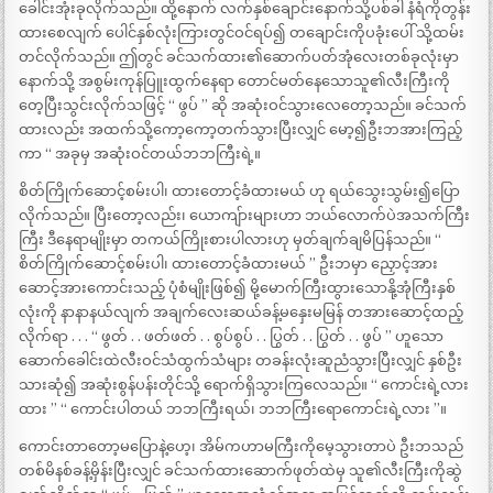
ခေါင်းအုံးခုလိုက်သည်။ ထို့နောက် လက်နှစ်ချောင်းနောက်သို့ပစ်ခါ နံရံကိုတွန်း
ထားစေလျက် ပေါင်နှစ်လုံးကြားတွင်ဝင်ရပ်၍ တချောင်းကိုပခုံးပေါ် သို့ထမ်း
တင်လိုက်သည်။ ဤတွင် ခင်သက်ထား၏ဆောက်ပတ်အုံလေးတစ်ခုလုံးမှာ
နောက်သို့ အစွမ်းကုန်ပြူးထွက်နေရာ တောင်မတ်နေသောသူ၏လီးကြီးကို
တေ့ပြီးသွင်းလိုက်သဖြင့် ‘‘ ဖွပ် ’’ ဆို အဆုံးဝင်သွားလေတော့သည်။ ခင်သက်
ထားလည်း အထက်သို့ကော့ကော့တက်သွားပြီးလျှင် မော့၍ဦးဘအားကြည့်
ကာ ‘‘ အခုမှ အဆုံးဝင်တယ်ဘဘကြီးရဲ့။
စိတ်ကြိုက်ဆောင့်စမ်းပါ၊ ထားတောင့်ခံထားမယ် ဟု ရယ်သွေးသွမ်း၍ပြော
လိုက်သည်။ ပြီးတော့လည်း၊ ယောကျ်ားများဟာ ဘယ်လောက်ပဲအသက်ကြီး
ကြီး ဒီနေရာမျိုးမှာ တကယ်ကြိုးစားပါလားဟု မှတ်ချက်ချမိပြန်သည်။ ‘‘
စိတ်ကြိုက်ဆောင့်စမ်းပါ၊ ထားတောင့်ခံထားမယ် ’’ ဦးဘမှာ ညှောင့်အား
ဆောင့်အားကောင်းသည့် ပုံစံမျိုးဖြစ်၍ မို့မောက်ကြီးထွားသောနို့အုံကြီးနှစ်
လုံးကို နာနာနယ်လျက် အချက်လေးဆယ်ခန့်မနှေးမမြန် တအားဆောင့်ထည့်
လိုက်ရာ . . . ‘‘ ဖွတ် . . ဖတ်ဖတ် . . စွပ်စွပ် . . ပြွတ် . . ပြွတ် . . ဖွပ် ’’ ဟူသော
ဆောက်ခေါင်းထဲလီးဝင်သံထွက်သံများ တခန်းလုံးဆူညံသွားပြီးလျှင် နှစ်ဦး
သားဆုံ၍ အဆုံးစွန်ပန်းတိုင်သို့ ရောက်ရှိသွားကြလေသည်။ ‘‘ ကောင်းရဲ့လား
ထား ’’ ‘‘ ကောင်းပါတယ် ဘဘကြီးရယ်၊ ဘဘကြီးရောကောင်းရဲ့လား ’’။
ကောင်းတာတော့မပြောနဲ့ဟေ့၊ အိမ်ကဟာမကြီးကိုမေ့သွားတာပဲ ဦးဘသည်
တစ်မိနစ်ခန့်မှိန်းပြီးလျှင် ခင်သက်ထားဆောက်ဖုတ်ထဲမှ သူ၏လီးကြီးကိုဆွဲ