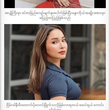
အပျိုကြီးမှာ ခင်ဇာခြည်ကျော်မျက်နှာပေါက်ဖြစ်ပြီးခန္ဒာကိုယ်အချိုးအစားမှာ
မပြည့်တပြည့်ဖြစ်သည်
ငြိမ်းခါနီးမီးတောက်ပိုလောင်မြိုက်သလိုဖြစ်လာရတယ် မောင်ရယ် ကောင်း
လိုက်တာ