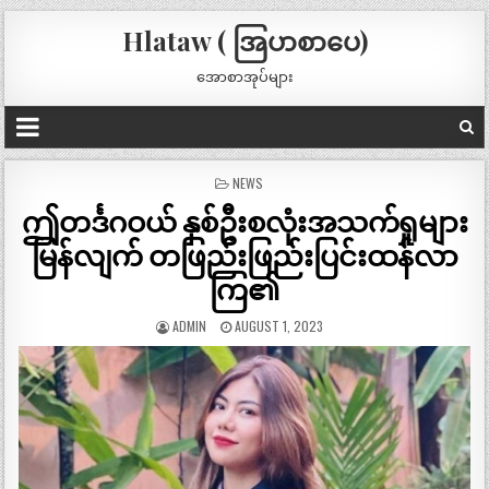
Hlataw ( အြပာစာပေ)
အောစာအုပ်များ
POSTED
NEWS
IN
ဤတင်္ဒဂဝယ် နှစ်ဦးစလုံးအသက်ရှုများ
မြန်လျက် တဖြည်းဖြည်းပြင်းထန်လာ
ကြ၏
ADMIN
AUGUST 1, 2023