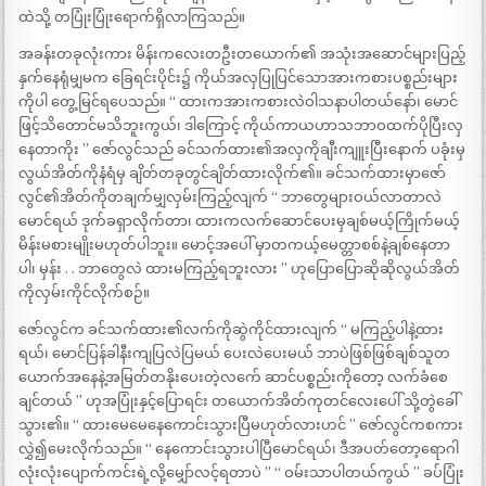
ထဲသို့ တပြုံးပြုံးရောက်ရှိလာကြသည်။
အခန်းတခုလုံးကား မိန်းကလေးတဦးတယောက်၏ အသုံးအဆောင်များပြည့်
နှက်နေရုံမျှမက ခြေရင်းပိုင်း၌ ကိုယ်အလှပြုပြင်သောအားကစားပစ္စည်းများ
ကိုပါ တွေ့မြင်ရပေသည်။ ‘‘ ထားကအားကစားလဲဝါသနာပါတယ်နော်၊ မောင်
ဖြင့်သိတောင်မသိဘူးကွယ်၊ ဒါကြောင့် ကိုယ်ကာယဟာသဘာဝထက်ပိုပြီးလှ
နေတာကိုး ’’ ဇော်လွင်သည် ခင်သက်ထား၏အလှကိုချီးကျူးပြီးနောက် ပခုံးမှ
လွယ်အိတ်ကိုနံရံမှ ချိတ်တခုတွင်ချိတ်ထားလိုက်၏။ ခင်သက်ထားမှာဇော်
လွင်၏အိတ်ကိုတချက်မျှလှမ်းကြည့်လျက် ‘‘ ဘာတွေများဝယ်လာတာလဲ
မောင်ရယ် ဒုက်ခရှာလိုက်တာ၊ ထားကလက်ဆောင်ပေးမှချစ်မယ့်ကြိုက်မယ့်
မိန်းမစားမျိုးမဟုတ်ပါဘူး။ မောင့်အပေါ် မှာတကယ့်မေတ္တာစစ်နဲ့ချစ်နေတာ
ပါ၊ မှန်း . . ဘာတွေလဲ ထားမကြည့်ရဘူးလား ’’ ဟုပြောပြောဆိုဆိုလွယ်အိတ်
ကိုလှမ်းကိုင်လိုက်စဉ်။
ဇော်လွင်က ခင်သက်ထား၏လက်ကိုဆွဲကိုင်ထားလျက် ‘‘ မကြည့်ပါနဲ့ထား
ရယ်၊ မောင်ပြန်ခါနီးကျပြလဲပြမယ် ပေးလဲပေးမယ် ဘာပဲဖြစ်ဖြစ်ချစ်သူတ
ယောက်အနေနဲ့အမြတ်တနိုးပေးတဲ့လက်ေ ဆာင်ပစ္စည်းကိုတော့ လက်ခံစေ
ချင်တယ် ’’ ဟုအပြုံးနှင့်ပြောရင်း တယောက်အိတ်ကုတင်လေးပေါ် သို့တွဲခေါ်
သွား၏။ ‘‘ ထားမေမေနေကောင်းသွားပြီမဟုတ်လားဟင် ’’ ဇော်လွင်ကစကား
လွှဲ၍မေးလိုက်သည်။ ‘‘ နေကောင်းသွားပါပြီမောင်ရယ်၊ ဒီအပတ်တော့ရောဂါ
လုံးလုံးပျောက်ကင်းရဲ့လို့မျှော်လင့်ရတာပဲ ’’ ‘‘ ဝမ်းသာပါတယ်ကွယ် ’’ ခပ်ပြုံး