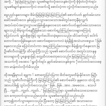
အကို…” မြင့်မြင့်ကြည်မှာ သူမ၏မျက်လုံးလေးနှစ်လုံးကို စုံမှိတ်လိုက်ရင်း
သူမ၏မျက်နှာလေးကိုလဲ တဖက်သို့ စောင်းငဲ့ကာ လွှဲလိုက်လေတော့သည်။
မွှေးညှင်းနုလေးများ စိမ်းမြမြဖြင့်မြင့်မြင့်ကြည်၏ စောက်ပတ် နှုတ်ခမ်းသား
ဖေါင်းဖေါင်းလေး နှစ်ခုပြဲဟသွားလေသောအခါတွင်တော့နီရဲလျှက်
အထပ်ထပ်အလွှာလွှာပမာဖြစ်၍နေလေသော စောက်ပတ်နှုတ်ခမ်းသားလေး
များသည် စိမ့်ထွက်နေပြီဖြစ်သော စောက်ရည်ကြည်လေးများကြောင့်
ပြောင်လက် ရွှမ်းစိုစွာဖြင့် ထွက်ပေါ်လာခဲ့ရလေသည်။ ထိပ်ဖက်တွင် ငေါက်
တောက်လေးဖြစ်နေသော စောက်စေ့လေးကလဲ ရဲရဲနီ၍အသဲယားစဖွယ ်ဖြစ်
နေလေသည်။ ပြောင်တင်းကာ အရည်ကြည်လေးများ စိမ့်၍ထွက်နေသော မြ
ဦး၏လီးတန်ကြီး ထိပ်ဖူးကြီးသည် သူမ၏ စောက်ပတ်ဝ အတွင်းသားနုနု
လေးများကို ပူနွေးစွာဖြင့် တွေ့ထိလာတော့လေသည်။ မြင့်မြင့်ကြည်သည်
အသက်ကို ဝအောင ်ရှုလိုက်ရင်း နှုတ်ခမ်းလေးနှစ်ခုက ိုတင်းတင်းလေးစေ့
ကာ မာန်တင်းလိုက်မိသည်။
ထိုအချိန်မှာပင် ရမ္မက ် ဇောတွေပြင်းပြကာ စိတ်တွေမထိန်းနိုင်သော မြဦး
သည် သူ၏လီးတန်ကြီးကို မြင့်မြင့်ကြည်၏ စောက်ခေါင်း နုနုလေး ထဲသို့ တ
အားပင်ဖိ၍ သွင်းလိုက်လေသည်။ “ ဗြစ်…ဗြစ်…အား…အမလေး…. သေပါ
ပြီ…. ကျွတ်….ကျွတ်…ကျွတ်…” မြင့်မြင့်ကြည်မှာ သူမ၏ခါးသေးသေးလေး
သာ ကော့တက်သွားသည်မဟုတ်။ သူမ၏ကျောပြင်သည်လည်း
ကော့၍တက်သွားရလေသည်။ ပြီးတော့ မြင့်မြင့်ကြည်၏ အသားလေး