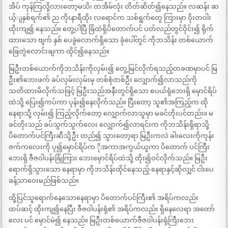
အိပ် ကုန်ကြလို့လားတော့မသိ၊ တအိမ်လုံး တိတ်ဆိတ်၍နေသည်။ လဆန်း ဆ
ယ့်ျနှစ်ရက်၏ ည ကိုးနာရီထိုး လရောင်က သစ်ရွက်တွေ ကြားမှာ ဝိုးတဝါး
ထိုးကျ၍ နေသည်။ တွေ့ပါပြီ ခြံထဲရှိပိတောက်ပင် ပတ်လည်တွင်ဝိုင်း၍ ရိုက်
ထားသော ဗျက် နှစ် ပေခွဲလောက်ရှိသော ခုံပေါ်တွင် ကိုဘသိန်း တစ်ယောက်
ခြေတွဲလောင်းချကာ ထိုင်၍နေသည်။
မြဦးတစ်ယောက်ကိုဘသိန်းကိုလှမ်း၍ တွေ့မြင်လိုက်ရသည့်တခဏမှာပင် မြ
ဦး၏ဘေးဖက် ခပ်လှမ်းလှမ်းမှ တစ်စုံတစ်ဦး လျှောက်၍လာသည်ကို
သတိထားမိလိုက်သဖြင့် မြဦးသည်အနီးတွင်ရှိသော စပယ်ရုံဘေးရှိ မှောင်ရိပ်
ထဲသို့ ပြေး၍ကပ်ကာ ပုန်း၍နေလိုက်သည်။ ပြီးတော့ သူ၏အကြည့်က ထို
နေရာသို့ လှမ်း၍ ကြည့်လိုက်တော့ လျှောက်လာသူမှာ မခင်တိုးပင်တည်း။ မ
ခင်တိုးသည် ခပ်သွက်သွက်လေး လျှောက်၍လာရင်းက ကိုဘသိန်းရှိရာသို့
ပိတောက်ပင်ကြီးဆီသို့ဦး တည်၍ သွားတော့ရာ မြဦးကလဲ ခါးလေးကိုကုန်း
ဇက်ကလေးကို ပု၍မှောင်ရိပ်က ိုအကာအကွယ်ယူကာ ပိတောက် ပင်ကြီး
ဘေးရှိ ဇီဇဝါပန်းခြုံကြား ဘေးမှောင်ရိပ်ထဲသို့ တိုး၍ဝင်လိုက်သည်။ မြဦး
ရောက်ရှိသွားသော နေရာမှာ ကိုဘသိန်းထိုင်နေသည့် နေရာနှင့်ဆိုလျှင် ငါးပေ
ခန့်သာဝေးမည်ဖြစ်သည်။
ထို့ပြင်သူရောက်နေသောနေရာမှာ ပိတောက်ပင်ကြီး၏ အရိပ်ကလည်း
ထပ်ဆင့် ထိုးကျ၍နေပြီး ဇီဇဝါပန်းရုံ၏ အရိပ်ကလည်း ရှိနေလေရာ အတော်
လေး ပင် မှောင်မဲ၍ နေသည်။ မြဦးတစ်ယောက်ဇီဇဝါပန်းရုံကြီးဘေး