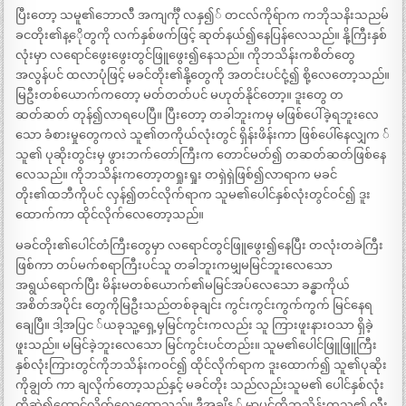
ပြီးတော့ သမူ၏ဘောလ်ီ အကျင်္ကီု လနှ၍် တငလ်ကိုရ်ာက ကဘိုသနိးသညမ်
ခငတိုး၏န့ေိုတွကို လက်နှစ်ဖက်ဖြင့် ဆုတ်နယ်၍နေပြန်လေသည်။ နို့ကြီးနှစ်
လုံးမှာ လရောင်ဖွေးဖွေးတွင်ဖြူဖွေး၍နေသည်။ ကိုဘသိန်းကစိတ်တွေ
အလွန်ပင် ထလာပုံဖြင့် မခင်တိုး၏နို့တွေကို အတင်းပင်ငုံ့၍ စို့လေတော့သည်။
မြဦးတစ်ယောက်ကတော့ မတ်တတ်ပင် မဟုတ်နိုင်တော့။ ဒူးတွေ တ
ဆတ်ဆတ် တုန်၍လာရပေပြီ။ ပြီးတော့ တခါဘူးကမှ မဖြစ်ပေါ်ခဲ့ရဘူးလေ
သော ခံစားမှုတွေကလဲ သူ၏တကိုယ်လုံးတွင် ရှိန်းဖိန်းကာ ဖြစ်ပေါ်နေလျှက ်
သူ၏ ပုဆိုးတွင်းမှ ဖွားဘက်တော်ကြီးက တောင်မတ်၍ တဆတ်ဆတ်ဖြစ်နေ
လေသည်။ ကိုဘသိန်းကတော့တရှုးရှုး တရှဲရှဲဖြစ်၍လာရာက မခင်
တိုး၏ထဘီကိုပင် လှန်၍တင်လိုက်ရာက သူမ၏ပေါင်နှစ်လုံးတွင်ဝင်၍ ဒူး
ထောက်ကာ ထိုင်လိုက်လေတော့သည်။
မခင်တိုး၏ပေါင်တံကြီးတွေမှာ လရောင်တွင်ဖြူဖွေး၍နေပြီး တလုံးတခဲကြီး
ဖြစ်ကာ တပ်မက်စရာကြီးပင်သူ တခါဘူးကမျှမမြင်ဘူးလေသော
အရွယ်ရောက်ပြီး မိန်းမတစ်ယောက်၏မမြင်အပ်လေသော ခန္ဓာကိုယ်
အစိတ်အပိုင်း တွေကိုမြဦးသည်တစ်ခုချင်း ကွင်းကွင်းကွက်ကွက် မြင်နေရ
ချေပြီ။ ဒါ့အပြင ်ယခုသူ့ရှေ့မှမြင်ကွင်းကလည်း သူ ကြားဖူးနားဝသာ ရှိခဲ့
ဖူးသည်။ မမြင်ခဲ့ဘူးလေသော မြင်ကွင်းပင်တည်း။ သူမ၏ပေါင်ဖြူဖြူကြီး
နှစ်လုံးကြားတွင်ကိုဘသိန်းကဝင်၍ ထိုင်လိုက်ရာက ဒူးထောက်၍ သူ၏ပုဆိုး
ကိုချွတ် ကာ ချလိုက်တော့သည်နှင့် မခင်တိုး သည်လည်းသူမ၏ ပေါင်နှစ်လုံး
ကိုဆွဲ၍ထောင်လိုက်လေတော့သည်။ ဒီအချိန ် မှာပင်ကိုဘသိန်းကသူ၏ လီး