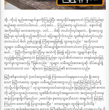
အို…ကိုယ့် ရည်းစားမျက်နှာကိုကြည့်ပြီး အတူထိုင်နေရတာဘဲ ကြည်ကြည်ရာ
ပျော်စရာ ကောင်းပါတယ်….ဟင့်အင်း….. ကြည်တော့ ပျင်းတယ်… နောက်ဆို
အကိုခေါ်ရင် မလာတော့ဘူး.. ဟင်…… ဒါဆို ဘယ်လိုလုပ်ရမလဲ… ရိုးအလှသူ
မြဦးမှာ ရင်ထဲရှိသည့်အတိုင်းပင် ပြောချလိုက်သည်။ သူ၏ရင်ထဲတွင်လည်း
တကယ်ပင် စိတ် ညစ်ညူး၍ ကြံရာမရဖြစ်၍ သွားရသည်။ “ အကိုကလဲ
သူများ သမီးရည်းစားတွေဆို သိပ်ပျော်ဖို့ကောင်းတာဘဲဟာ ကြည်သွားတော့
မယ်….” မြဦးကိုကျောခိုင်းပြီးမှ အသံကို နှိမ့်၍ ပြောကာ သူ့မျက်နှာကိုမှ
လှည့်၍မကြည့်တော့ဘဲ မြင့်မြင့်ကြည်မှာ လွယ်အိတ်ကလေး တရမ်းရမ်းဖြင့်
ထွက်ခွာသွားလေပြ ီဖြစ်သည်။ “ သူများ သမီးရည်းစားတွေဆို သိပ်ပျော်ဖို့
ကောင်းတာဘဲ ဟာ ” ဆိုသော မြင့်မြင့်ကြည်၏ စကားလေးသည်။
မြဦး၏နားထဲတွင် ပဲ့တင်တွေထပ်၍ ကြားယောင်နေရလေသည်။ ရိုးအလှ
သော မြဦးကတော့ သူများ သမီးရည်းစားတွေသည် သူနှင့်မြင့်မြင့်ကြည်တို့
ကဲ့သို့ပင်ရှိလိမ့်မည ် ဟုသူကတွေးထင်ထားခဲ့သည်။ မြင့်မြင့်ကြည်၏ စကား
ကို မကြားဘူးစဉ်ကတော့ သူ၏စိတ်ထဲတွင်အများတကာ အတွဲတွေလိုဘာမှ
ဆန်းပြားစွာရှိလိမ့်မည်ဟ ုမထင်ခဲ့။ ခုတော့သူမသိသော အချက်ကို မြင့်မြင့်
ကြည်က ထောက်၍ ပြသွားခဲ့ပေပြီ။ “ ဘာတွေများ ထူးခြားလို့ပါလိမ့် ”
ဟူသော ဆန်းစစ်မှုအတွေး တွေက မြဦး၏ခေါင်းထဲသို့ဝင်၍ လာခဲ့ရသည်။ ဒါ