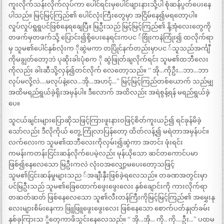
ကူးလိုက်သန်းလိုက်လုပ်ကာ ပေါင်ရင်းမှပေါင်ဖျားနားသို့ပါ စုံဆန်ပွတ်ပေးနေ
ပါသည်။ မြင့်မြင့်ကြည်၏ ပေါင်လုံးကြီးတွေမှာ အငြိမ်နေ၍မရတော့ပါ။
လှုပ်လှုပ်ရွရွပင်ဖြစ်နေရချေပြီ။ မြဦးသည် မြင့်မြင့်ကြည်၏ နို့အုံလေးတွေကို
တဖက်မှတဖက်သို့ ပြောင်း၍စို့ပေးနေရင်းကပင ်ဗြုံးကနဲကြုံး၍ ထလိုက်ရာ
မှ သူမ၏ပေါင်နှစ်လုံးက ိုဆွဲမကာ တပြိုင်နက်တည်းမှာပင ်သူသည်အင်္ကျီ
ကိုမချွတ်တော့ဘဲ ပုဆိုးခါးပုံစက ို ဆွဲဖြုတ်ချလိုက်ရင်း သူမ၏ထဘီလေး
ကိုလည်း ခါးဆီသို့လှန်၍တင်လိုက် လေတော့သည်။ “ အို…ကိုဦး…ဘာ…ဘာ
လုပ်မလို့လဲ….မလုပ်နဲ့လေ…အို…အဟင့်…” မြင့်မြင့်ကြည်တစ်ယောက် သည်မျှ
အထိမရည်ရွယ်ခဲ့ရိုးအမှန်ပါ။ ဒီလောက် အထိလည်း အရဲစွန့်ရန် မရည်ရွယ်ခဲ့
ပေ။
သူငယ်ချင်းများပြောဆိုသဖြင့်ကြားဖူးနားဝဖြင့်စိတ်ကူးယဉ်၍ ရင်ခုန်မိခဲ့
သော်လည်း ဒီလိုကိုယ် တွေ့ ကြုံလာပြန်တော့ ထိတ်လန့်၍ မရဲတာအမှန်ပင်။
လက်လေးက သူမ၏ထဘီလေးကိုလှမ်း၍ဆွဲကာ အတင်း ဖုံးရင်း
ကမန်းကတန်းငြင်းဆန်လိုက်ပေမဲ့လည်း မုန်ယိုသော ဆင်တကောင်ပမာ
ဖြစ်၍နေလေသော မြဦးကလဲ လုံးဝအလျှော့မပေးတော့သဖြင့်
သူမ၏ငြင်းဆန်မှုများသည ်အချီးနှီးဖြစ်ခဲ့ရလေသည်။ တခဏအတွင်းမှာ
ပင်မြဦးသည် သူမ၏ခြေထောက်ဖွေးဖွေးလေး နှစ်ချောင်းကို ကားလိုက်ရာ
တဆတ်ဆတ် ဖြစ်နေလေသော သူ၏လီးတန်ကြီးကိုမြင့်မြင့်ကြည်၏ အမွှေးနု
လေးများစိမ်းနေကာ ဖြူဖြူဖွေးဖွေးလေး ဖြစ်နေသော စောက်ပတ်နှုတ်ခမ်း
နှစ်ခုကြားသ ို့တေ့ကာဖိသွင်းနေလေသည်။ “ အို…အို… ကို.. ကို….ဦး…” ပထမ