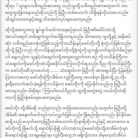
ဆိုရင ်သူများသမီးရည်းစားတွေ သည်သူတို့သမီးရည်းစားတွေထက် ဘာ
တွေထူးခြားနေသည်ဆိုသည်ကို မြဦး တစ်ယောက် သိရှိရန်လိုလာပေသည်။
သိချင်လာတာနှင့်အမျှ သိအောင်လုပ်ရပေတော့မည်။
ထိုသို့အတွေးတွေ ရှုပ်ရှက်ခတ်ကာနေစဉ်မှာပင် မြဦး၏ခေါင်းထဲသို့
အလင်းရောင် တစ်ချက်ထွက်ပေါ်၍လာရသည်။ ဒါကတော့ သူတို့နှင့် အနီးစပ်
ဆုံး သမီးရည်းစားစုံတွဲဖြစ်သည့်ကိုဘသိန်းနှင့်မခင်တိုးတို့ စုံတွဲပင်ဖြစ်သည်။
ထိုသို့ မြဦးသည် ကိုဘသိန်းနှင့်မခင်တိုးတို့စုံတွဲကိုသွား၍သတိရလိုက်မိစဉ်မှာ
ပင် နေ့လည်က သူနှင့်သံချောင်းတို့အတူလျှောက်လာ စဉ် ကိုဘသိန်းကြီးက
သံချောင်းကိုမခင်တိုးထံသို့စေခိုင်းသံကြားလိုက်ရသည်။ ဒီည ကိုဘသိန်းကြီး
က မခင်တိုးဆီသွားမယ်တဲ့ ……… သံချောင်းက မြဦးကို အာချောင်ပြီး ပြန်ပြော
ပြတာကတော့ မခင်တိုးကြီးအိမ်က လူကြီးတွေ အလစ်မှာ ခြံထဲသို့ ည ကိုး
နာရီလောက်ဆင်းခဲ့ရန်ကိုဘသိန်းက မခင်တိုးကို ပြောခိုင်းသည်ဟု မြဦးသိ
ထားရသည်။ ဒါဆိုရင ်ကြာပါတယ်ဒီညဘဲ သူတို့အတွဲတွေ ဘယ်လိုလဲဆို
တာကို မြဦးစုံစမ်းရပေတော့မည်။
မခင်တိုး တို့အိမ်ဆို သည်မှာလည်း တခြားဝေးဝေးလည်း မဟုတ်။ မြဦးတို့
အိမ်၏ အနောက်ဖက်တွင်ကပ်လျှက်ဖြစ်သည်။ ခြံစည်းရိုးကလည်း ခိုင်ခိုင်မာ
မာရှိသည် မဟုတ်တော့မြဦးတစ်ယောက်ကိုးနာရီထိုးသည်နှင့် အသာလေး မ
ခင်တိုးတို့ ခြံဖက်သို့ မှောင်ရိပ်ခို၍ ဝင်လာခဲ့သည်။မခင်တိုးတို့တအိမ်လုံးမှာ
မီးရောင်ဆို၍ ဘာမျှမမြင်ရ။ လူကြီးတွေဘဲ မရှိလို့လား။ ဒါမှမဟုတ်အိပ်ပဲ