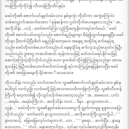
တန်ကြီးကိုကိုင်၍ လီးတန်ကြီးထိပ်နှင့်။
မခင်တိုး၏ စောက်ပတ်နှုတ်ခမ်းသား နှစ်ခုလုံး ကိုထိကာ အကွဲကြောင်း
တစ်လျှောက်အထက်အောင ်စုန်ဆန်ကာ ပွတ်တိုက်ပေးနေလေသည်။ “ အ…
အကိုသိန်း….ဟင့် …တော်တော်ကြာ လူကြီးတွေနိုးလာရင်ခက်မယ်..” မခင်
တိုး၏ စောက်ပတ်ဝတွင်လည်း စောက်ရည်များမှာ စိမ့်၍ထွက်နေချေပြီ။ မခင်
တိုးမှာ ဒီ့ထက်ပိုပြီးစိတ် မရှည်နိုင်တော့ပေ။ အနေရ အထိုင်ရ ခက်နေပုံရ
သည်။ မခင်တိုးတစ်ယောက်တည်းပင် နေရထိုင်ရ ခက်လှသည်မဟုတ်။ မြဦး
သည်လည်း ဒူးတွေ တဆတ်ဆတ် တုန်လာသဖြင့် မတ်တပ်မရပ်နိုင်သဖြင့်
ဆောင့်ကြောင့်ထိုင်လိုက်သည်။ ဟော ခုတစ်ခါ ထိုင်၍ကြည့်ရသည်မှာ အားမ
ရသဖြင့် မြဦးတစ်ယောက်မတ်တပ်ထ၍ ရပ်ကာကြည့်နေပြန်လေပြီ။ မခင်
တိုး၏ အခြေအနေကို ရိပ်စားမ ိ လေသော။
ကိုဘသိန်း ကလည်း လက်တဖက်က သူမ၏စောက်ပတ်နှုတ်ခမ်းသား နှစ်ခု
ပေါ်တွင် လက်ညှိုး လက်မတို့ ဖြင့်အသာလေးဖိကာဖြဲလိုက်ပြီး သူ၏လီးတန်
ကြီးကို တေ့ကာဖိ၍ လိုးသွင်းလိုက်လေတော့သည်။ “ အ…အမလေး…ဟင်း
….အရမ်း…အရမ်းကြီးဘဲ… အကိုသိန်း ကလဲ…. ဒီမှာ….နာသွားတာဘဲ….
ဟွန်း…” မခင်တိုးက သူမ၏နှုတ်ခမ်းလေးတွေကို ချွတ်ကာမူမူ စူစူလေးပြော
လိုက်သည်။ “ တော်တော် နာသွားလားဟင်…..အကိုလောကြီးသွားလို့ပါ….” “
နာတာပေါ့… ဖြေးဖြေးလုပ်လဲရတာဘဲ….ဟာ…. “ “ ခုရော…. ဆက်ပြီး….နာနေ
သေးလား…” “ ကဲပါ….မနာတော့ပါဘူး… လုပ်မှာ လုပ်ပါတော့လူကြီးတွေနိုး