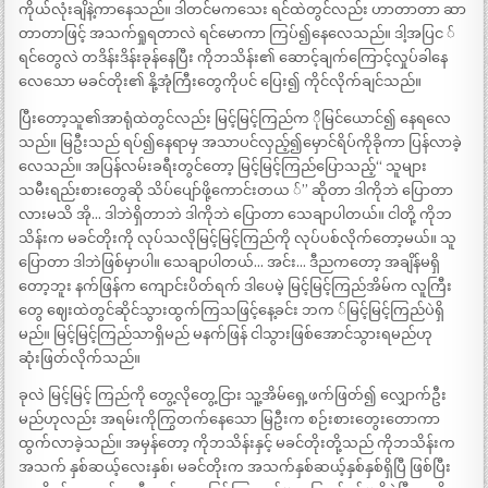
ကိုယ်လုံးချိနဲ့ကာနေသည်။ ဒါတင်မကသေး ရင်ထဲတွင်လည်း ဟာတာတာ ဆာ
တာတာဖြင့် အသက်ရှုရတာလဲ ရင်မောကာ ကြပ်၍နေလေသည်။ ဒါ့အပြင ်
ရင်တွေလဲ တဒိန်းဒိန်းခုန်နေပြီး ကိုဘသိန်း၏ ဆောင့်ချက်ကြောင့်လှုပ်ခါနေ
လေသော မခင်တိုး၏ နို့အုံကြီးတွေကိုပင် ပြေး၍ ကိုင်လိုက်ချင်သည်။
ပြီးတော့သူ၏အာရုံထဲတွင်လည်း မြင့်မြင့်ကြည်က ိုမြင်ယောင်၍ နေရလေ
သည်။ မြဦးသည် ရပ်၍နေရာမှ အသာပင်လှည့်၍မှောင်ရိပ်ကိုခိုကာ ပြန်လာခဲ့
လေသည်။ အပြန်လမ်းခရီးတွင်တော့ မြင့်မြင့်ကြည်ပြောသည့်“ သူများ
သမီးရည်းစားတွေဆို သိပ်ပျော်ဖို့ကောင်းတယ ်” ဆိုတာ ဒါကိုဘဲ ပြောတာ
လားမသိ အို… ဒါဘဲရှိတာဘဲ ဒါကိုဘဲ ပြောတာ သေချာပါတယ်။ ငါတို့ ကိုဘ
သိန်းက မခင်တိုးကို လုပ်သလိုမြင့်မြင့်ကြည်ကို လုပ်ပစ်လိုက်တော့မယ်။ သူ
ပြောတာ ဒါဘဲဖြစ်မှာပါ။ သေချာပါတယ်… အင်း… ဒီညကတော့ အချိန်မရှိ
တော့ဘူး နက်ဖြန်က ကျောင်းပိတ်ရက် ဒါပေမဲ့ မြင့်မြင့်ကြည်အိမ်က လူကြီး
တွေ ဈေးထဲတွင်ဆိုင်သွားထွက်ကြသဖြင့်နေ့ခင်း ဘက ်မြင့်မြင့်ကြည်ပဲရှိ
မည်။ မြင့်မြင့်ကြည်သာရှိမည် မနက်ဖြန် ငါသွားဖြစ်အောင်သွားရမည်ဟု
ဆုံးဖြတ်လိုက်သည်။
ခုလဲ မြင့်မြင့် ကြည်ကို တွေ့လိုတွေ့ငြား သူ့အိမ်ရှေ့ဖက်ဖြတ်၍ လျှောက်ဦး
မည်ဟုလည်း အရမ်းကိုကြွတက်နေသော မြဦးက စဉ်းစားတွေးတောကာ
ထွက်လာခဲ့သည်။ အမှန်တော့ ကိုဘသိန်းနှင့် မခင်တိုးတို့သည် ကိုဘသိန်းက
အသက် နှစ်ဆယ့်လေးနှစ်၊ မခင်တိုးက အသက်နှစ်ဆယ့်နှစ်နှစ်ရှိပြီ ဖြစ်ပြီး