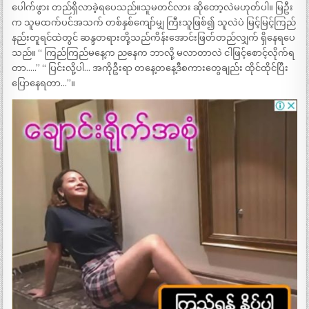
ပေါက်ဖွား တည်ရှိလာခဲ့ရပေသည်။သူမတင်လား ဆိုတော့လဲမဟုတ်ပါ။ မြဦး
က သူမထက်ပင်အသက် တစ်နှစ်ကျော်မျှ ကြီးသူဖြစ်၍ သူလဲပဲ မြင့်မြင့်ကြည်
နည်းတူရင်ထဲတွင် ဆန္ဒတရားတို့သည်ကိန်းအောင်းဖြတ်တည်လျှက် ရှိနေရပေ
သည်။ “ ကြည်ကြည်မနေ့က ညနေက ဘာလို့ မလာတာလဲ ငါဖြင့်စောင့်လိုက်ရ
တာ…..” “ ပြင်းလို့ပါ… အကိုဦးရာ တနေ့တနေ့ဒီစကားတွေချည်း ထိုင်ထိုင်ပြီး
ပြောနေရတာ…”။