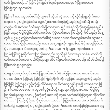
လပ် ရှိတာပေါ့…..” မြင့်မြင့်ကြည်၏မျက်နှာလေးသည ်ပြုံးစစလေး
ဖြစ်၍သွားရာကပင်။
မြဦး၏ ဘေးကုတင်ပေါ်သို့ သူမ၏ ကိုယ် လုံးလေးကို ထိုင်၍ချလိုက်လေ
သည်။ မြင့်မြင့်ကြည်ထံမှ မွှေးပျံ့သောသင်းရနံ့တို့သည် မြဦးဆီသို့ တည့်
တည့်မတ် မတ်ပင ်ဝင်ရောက်၍လာရာက မြဦး၏ရင်ကိုထိုးဆွ၍နေချေပြီ။
မြဦးသည မြင့်မြင့်ကြည်ရှိရာဖက်သ ို့ငဲ့စောင်းကာ ကြည့်လိုက်မိသည်။ ဒီနေ့
တွင် မြင့်မြင့်ကြည်တစ်ယောက်ခါတိုင်းကျောင်းတက်ကျောင်းဆင်း သွားစဉ်
ကထက်ပင် ပို၍လှနေသည်။ သေသေချာချာကို ဂရုတစိုက်ဖြင့် အလှပြင်ထား
ပုံရလေသည်။ ပြီးတော့သူမ၏မျက်နှာလေးက ငုံ့ လျှက်ကုတင်ဘေး
ကြမ်းပြင်ကိုစူးစိုက်ကာကြည့်နေသည်။ သူတို့နှစ်ဦးသားမှာ တစ်ယောက်ကို
တစ်ယောက်စကား မဆိုမိကြချေ။ အိမ်ကြီးတစ်ခုလုံးကလည်း တိတ်ဆိတ်၍
ငြိမ်သက်၍နေသည်။
တချက်တချက်တွင်အခန်းပြူတင်းပေါက်မှ ဝင်၍လာသော လေပြေလေး
များသည်သာ မြဦးနှင့် မြင့်မြင့်ကြည်တို့ကို တိုးဝှေ့ဖြတ်သန်းလျှက်ရှိသည်။
မြင့်မြင့် ကြည်နှင့် ယှဉ်တွဲ၍ ထိုင်နေရာက စိတ်တွေလှုပ်ရှား၍ လာရသော မြ
ဦး၏လက်တစ်ဖက်က သူမ၏ပုခုံးဆီသို့ ကျရောက်၍သွားရာက မြင့်မြင့်
ကြည်၏နုထွေးသော ပုခုံးလုံးလုံးလေးကို သူ၏လက်ဖဝါးဖြင့်ဆုတ်ကိုင်လိုက်
ရင်း…… “ ကြည့်ကိုဦးက ိုချစ်လား….ဟင်…” မြဦး၏စကားသံက ပုံမှန်ထက်
တုန်ခါ၍ နေရသလိုမြင့်မြင့်ကြည်၏ မို့မောက်မောက် လေးဖြစ်၍နေသော ရွှေ