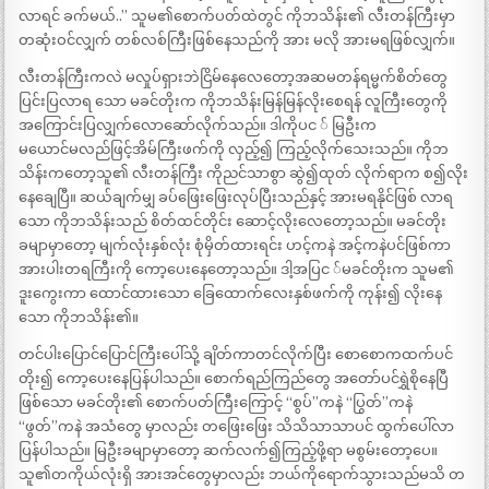
လာရင် ခက်မယ်..” သူမ၏စောက်ပတ်ထဲတွင် ကိုဘသိန်း၏ လီးတန်ကြီးမှာ
တဆုံးဝင်လျှက် တစ်လစ်ကြီးဖြစ်နေသည်ကို အား မလို အားမရဖြစ်လျှက်။
လီးတန်ကြီးကလဲ မလှုပ်ရှားဘဲငြိမ်နေလေတော့အဆမတန်ရမ္မက်စိတ်တွေ
ပြင်းပြလာရ သော မခင်တိုးက ကိုဘသိန်းမြန်မြန်လိုးစေရန် လူကြီးတွေကို
အကြောင်းပြလျှက်လောဆော်လိုက်သည်။ ဒါကိုပင ် မြဦးက
မယောင်မလည်ဖြင့်အိမ်ကြီးဖက်ကို လှည့်၍ ကြည့်လိုက်သေးသည်။ ကိုဘ
သိန်းကတော့သူ၏ လီးတန်ကြီး ကိုညင်သာစွာ ဆွဲ၍ထုတ် လိုက်ရာက စ၍လိုး
နေချေပြီ။ ဆယ်ချက်မျှ ခပ်ဖြေးဖြေးလုပ်ပြီးသည်နှင့် အားမရနိုင်ဖြစ် လာရ
သော ကိုဘသိန်းသည် စိတ်ထင်တိုင်း ဆောင့်လိုးလေတော့သည်။ မခင်တိုး
ခမျာမှာတော့ မျက်လုံးနှစ်လုံး စုံမှိတ်ထားရင်း ဟင့်ကနဲ အင့်ကနဲပင်ဖြစ်ကာ
အားပါးတရကြီးကို ကော့ပေးနေတော့သည်။ ဒါ့အပြင ်မခင်တိုးက သူမ၏
ဒူးကွေးကာ ထောင်ထားသော ခြေထောက်လေးနှစ်ဖက်ကို ကုန်း၍ လိုးနေ
သော ကိုဘသိန်း၏။
တင်ပါးပြောင်ပြောင်ကြီးပေါ်သို့ ချိတ်ကာတင်လိုက်ပြီး စောစောကထက်ပင်
တိုး၍ ကော့ပေးနေပြန်ပါသည်။ စောက်ရည်ကြည်တွေ အတော်ပင်ရွှဲစိုနေပြီ
ဖြစ်သော မခင်တိုး၏ စောက်ပတ်ကြီးကြောင့် “စွပ်”ကနဲ “ပြွတ်”ကနဲ
“ဖွတ်”ကနဲ အသံတွေ မှာလည်း တဖြေးဖြေး သိသိသာသာပင် ထွက်ပေါ်လာ
ပြန်ပါသည်။ မြဦးခမျာမှာတော့ ဆက်လက်၍ကြည့်ဖို့ရာ မစွမ်းတော့ပေ။
သူ၏တကိုယ်လုံးရှိ အားအင်တွေမှာလည်း ဘယ်ကိုရောက်သွားသည်မသိ တ