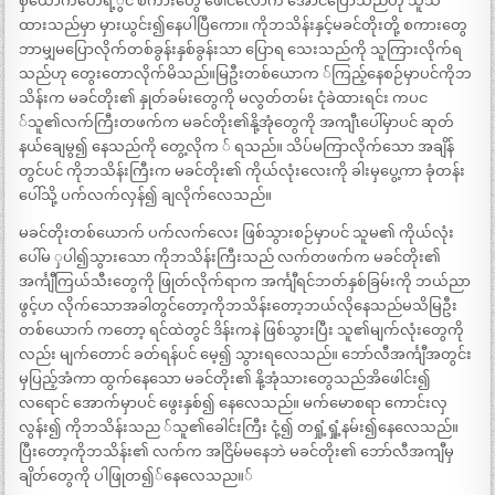
စှ်ယောက်တေရ့ွင် စကားတွေ ဖေါင်လောက် အောင်ပြောသည်ဟု သူသိ
ထားသည်မှာ မှားယွင်း၍နေပါပြီကော။ ကိုဘသိန်းနှင့်မခင်တိုးတို့ စကားတွေ
ဘာမျှမပြောလိုက်တစ်ခွန်းနှစ်ခွန်းသာ ပြောရ သေးသည်ကို သူကြားလိုက်ရ
သည်ဟု တွေးတောလိုက်မိသည်။မြဦးတစ်ယောက ်ကြည့်နေစဉ်မှာပင်ကိုဘ
သိန်းက မခင်တိုး၏ နှုတ်ခမ်းတွေကို မလွတ်တမ်း ငုံခဲထားရင်း ကပင
်သူ၏လက်ကြီးတဖက်က မခင်တိုး၏နို့အုံတွေကို အကျီၤပေါ်မှာပင် ဆုတ်
နယ်ချေမွ၍ နေသည်ကို တွေ့လိုက ် ရသည်။ သိပ်မကြာလိုက်သော အချိန်
တွင်ပင် ကိုဘသိန်းကြီးက မခင်တိုး၏ ကိုယ်လုံးလေးကို ခါးမှပွေ့ကာ ခုံတန်း
ပေါ်သို့ ပက်လက်လှန်၍ ချလိုက်လေသည်။
မခင်တိုးတစ်ယောက် ပက်လက်လေး ဖြစ်သွားစဉ်မှာပင် သူမ၏ ကိုယ်လုံး
ပေါ်မ ှပါ၍သွားသော ကိုဘသိန်းကြီးသည် လက်တဖက်က မခင်တိုး၏
အင်္ကျီကြယ်သီးတွေကို ဖြုတ်လိုက်ရာက အင်္ကျီရင်ဘတ်နှစ်ခြမ်းကို ဘယ်ညာ
ဖွင့်ဟ လိုက်သောအခါတွင်တော့ကိုဘသိန်းတော့ဘယ်လိုနေသည်မသိမြဦး
တစ်ယောက် ကတော့ ရင်ထဲတွင် ဒိန်းကနဲ ဖြစ်သွားပြီး သူ၏မျက်လုံးတွေကို
လည်း မျက်တောင် ခတ်ရန်ပင် မေ့၍ သွားရလေသည်။ ဘော်လီအင်္ကျီအတွင်း
မှပြည့်အံကာ ထွက်နေသော မခင်တိုး၏ နို့အုံသားတွေသည်အိဖေါင်း၍
လရောင် အောက်မှာပင် ဖွေးနှစ်၍ နေလေသည်။ မက်မောစရာ ကောင်းလှ
လွန်း၍ ကိုဘသိန်းသည ်သူ၏ခေါင်းကြီး ငုံ့၍ တရှုံ့ရှုံ့နမ်း၍နေလေသည်။
ပြီးတော့ကိုဘသိန်း၏ လက်က အငြိမ်မနေဘဲ မခင်တိုး၏ ဘော်လီအကျီမှ
ချိတ်တွေကို ပါဖြုတ၍်နေလေသည။်