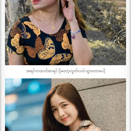
အရင်ကထက်စာရင် ပိုတော့လွတ်လပ်သွားတာပေါ့