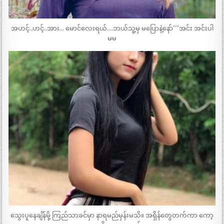
အဟင့်..ဟင့်..အား… မောင်လေးရယ်….ဘယ်သူ့မှ မပြောနဲ့နော်””အင်း အင်းပါ
မမ
သွေးပူနေချိန်မို့ ကြည်သာခင်မှာ နာရမည်မှန်းမသိ။ အရှိန်တွေတက်ကာ ကော့