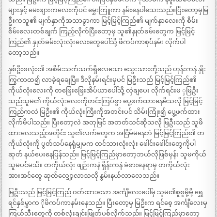
များနှင့် မေးဖျားကလေးကိုပင် မွှေးကြူကာ နမ်းနေပါသေးသည်။ပြီးတော့မှမြ
ဦးကသူ၏ မျက်နှာကိုအသာခွာကာ မြင့်မြင့်ကြည်၏ မျက်နှာလေးကို စိမ်း
စိမ်းလေးတစ်ချက် ကြည့်လိုက်ပြီးတော့မှ သူ၏နှုတ်ခမ်းတွေက မြင့်မြင့်
ကြည်၏ နှုတ်ခမ်းလုံးလုံးလေးတွေပေါ်သို့ ဖိကပ်ကာစုပ်နမ်း လိုက်ပါ
တော့သည်။
နှစ်ဦးစလုံး၏ အစိမ်းသက်သက်ရှိလေသော သွေးသားတို့သည် ဟုန်းကနဲ နှိုး
ကြွကာထ၍ လာခဲ့ရချေပြီ။ ဒီလိုနမ်းရင်းမှပင် မြဦးသည် မြင့်မြင့်ကြည်၏
ကိုယ်လုံးလေးကို တဖြေးဖြေးအိပ်ယာပေါ်သို့ လှဲချပေး လိုက်ရင်းမ ှမြဦး
သည်သူမ၏ ကိုယ်လုံးလေးကိုတင်းကြပ်စွာ ပွေ့ဖက်ထားနေမိသလို မြင့်မြင့်
ကြည်ကလဲ မြဦး၏ ကိုယ်လုံးကြီးကိုအတင်းပင် သိမ်းကြုံး၍ ပွေ့ဖက်ထား
လိုက်မိပါသည်။ ပြီးတော့လဲ အတုမြင် အတတ်သင်ဆိုသလို မြဦးသည် သူဖိ
ထားလေသည့်အတိုင်း သူ၏လက်တွေက အငြိမ်မနေဘဲ မြင့်မြင့်ကြည်၏ တ
ကိုယ်လုံးကို ပွတ်သပ်နေရုံမျှမက တင်သားလုံးလုံး ဖေါင်းဖေါင်းတွေကိုပါ
ဆုတ် နယ်ပေးနေပြန်သည်။ မြင့်မြင့်ကြည်မှာတော့ဘယ်လိုဖြစ်မှန်း သူမကိုယ်
သူမပင်မသိ။ တကိုယ်လုံး ဖျဉ်းကနဲ ရှိန်းကနဲ ခံစားနေရာမှ တကိုယ်လုံး
အားအင်တွေ ဆုတ်လျှော့လာသလို နွမ်းနယ်လာလေသည်။
မြဦးသည် မြင့်မြင့်ကြည် ဝတ်ထားသော အင်္ကျီလေးပေါ်မှ သူမ၏စူစူမို့မို့ ရွှေ
ရင်နှစ်မွှာက ိုဖိကပ်ကာနမ်းနေသည်။ ပြီးတော့မှ မြဦးက ရင်စေ့ အင်္ကျီလေးမှ
ကြယ်သီးတွေကို တစ်လုံးချင်းဖြုတ်ပစ်လိုက်သည်။ မြင့်မြင့်ကြည်မှာတော့