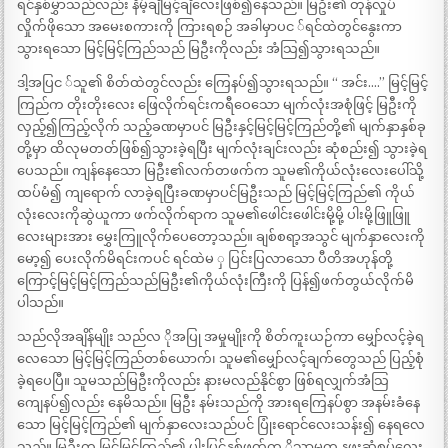
ရင်နှစ်မွှာသည်လည်း နိမ့်ချီမြင့်ချီလေးဖြစ်၍နေသည်။ မြဦး၏ တုန်လှုပ်
လှိုက်ဖိုသော အမေးစကားကို ကြားရစဉ် အခါမှာပင ်ရင်ထဲတွင်နွေးကာ
သွားရသော မြင့်မြင့်ကြည်သည် မြဦးကိုလည်း အံသြ၍သွားရသည်။
ဒါ့အပြင ်သူ၏ စိတ်ထဲတွင်လည်း ကြေနပ်၍သွားရသည်။ “ အင်း….” မြင့်မြင့်
ကြည်က တိုးတိုးလေး ဖြေလိုက်ရင်းကရီဝေသော မျက်လုံးအစုံဖြင့် မြဦးကို
လှည့်၍ကြည့်လိုက် သည့်ခဏမှာပင် မြဦးနှင့်မြင့်မြင့်ကြည်တို့၏ မျက်နှာနှစ်ခု
တို့မှာ ထိလုမတတ်ဖြစ်၍သွားခဲ့ရပြီး မျက်လုံးချင်းလည်း ဆုံစည်း၍ သွားခဲ့ရ
ပေသည်။ ကျန်နေသော မြဦး၏လက်တဖက်က သူမ၏ကိုယ်လုံးလေးပေါ်သို့
ထပ်မံ၍ ကျရောက် လာခဲ့ရပြီးခဏမှာပင်မြဦးသည် မြင့်မြင့်ကြည်၏ ကိုယ်
လုံးလေးကိုဆွဲယူကာ ဖက်လိုက်ရာက သူမ၏ဖေါင်းဖေါင်းမို့မို့ ပါးမို့ဖြူဖြူ
လေးများအား မွှေးကြူလိုက်ပေတော့သည်။ ချစ်စရာ့အသွင် မျက်နှာလေးကို
မော့၍ ပေးလိုက်မိရင်းကပင် ရင်ထဲမ ှ ပြင်းပြလာသော ပီတိအဟုန်တို့
ကြောင့်မြင့်မြင့်ကြည်သည်မြဦး၏ကိုယ်လုံးကြီးကို ပြန်၍ဖက်တွယ်လိုက်မိ
ပါသည်။
သည်လိုအချိန်မျိုး သည်လ ိုအပြု အမှုမျိုးကို စိတ်ကူးယဉ်ကာ မျှော်လင့်ခဲ့ရ
လေသော မြင့်မြင့်ကြည်တစ်ယောက်၊ သူမ၏မျှော်လင့်ချက်တွေသည် ပြည့်စုံ
ခဲ့ရပေပြီ။ သူမသည်မြဦးကိုလည်း နားမလည်နိုင်စွာ ဖြစ်ရလျှက်အံသြ
ကျေနပ်၍လည်း နေမိသည်။ မြဦး နမ်းသည်ကို အားရကြေနပ်စွာ အနမ်းခံနေ
သော မြင့်မြင့်ကြည်၏ မျက်နှာလေးသည်ပင် ပြုံးရောင်လေးသန်း၍ နေရလေ
သည်။ မြဦးက မြင့်မြင့်ကြည်၏ ပါးပြင်နှစ်ဖက်က ိုသာမက နဖူးဆံစပ်လေး