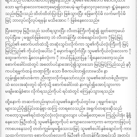
များသည် တဆတ်ဆတ်တုန်၍နေသည်။ သူမ၏ စောစောက စောင်းငဲ့ထား
သော မျက်နှာလေးကတော့မော့၍လာပေမဲ့ မျက်နှာလှလှလေးမှာ ရှုံ့မဲ့နေလေ
သည်။မြဦးသည် ထိတ်ထိတ်ပြာပြာ ဖြစ်သွားပြီး ခြေမကိုင်မိ လက်မကိုင်မိ
ဖြင့် ဘာလုပ်လို့လုပ်ရမှန်း မသိအောင ် ဖြစ်နေလေသည်။
ပြီးတော့မှ မြဦးသည် သတိရသွားပြီး လီးတန်ကြီးကိုဆွဲ၍ ချွတ်တော့မယ်
လုပ်ပြီးမ ှမချွတ်ဖြစ်တော့ ဘဲ လီးတန်ကြီး တစ်ချောင်းလုံးက ိုမြင့်မြင့်
ကြည်၏ စောက်ပတ်ထဲသို့ တဆုံးသွင်းလိုက်ကာ သူ၏ကိုယ်လုံးကြီးကို မြင့်
မြင့်ကြည်၏ ကိုယ်လုံးပေါ်သ ို့ မှောက်ချလိုက်ပြီး သူမ၏ကိုယ်လုံးလေးက ို
ထွေးဖက်ကာ နို့လေးနှစ်လုံးက ို ဘယ်ပြန်ညာပြန ်စို့နေလေတော့သည်။
စောက်ခေါင်းထဲတွင် အတော်ပင်နာအောင့်၍သွားသော မြင့်မြင့်ကြည်သည် နဂို
ကပင်ရမ္မက်ထန် တဏှာကြီး သော ဗီဇကပါလာ၍လားမသိ။ နာ
လွန်း၍အော်ဟစ်ကာ ညီးတွားလိုက်ရသော်လည်း သူမ၏အော်ဟစ်ညီးတွား
သံ လေးအဆုံးတွင် ထိုကဲ့သို့ စောက်ခေါင်းထဲ နာကျင်၍အောင့်သွားကာ
မချိမဆန့်ခံစား လိုက်ရသည်ကိုပင် ရင်ထဲတွင် ကြေနပ်သွားရသည်။
ထို့နောက် တဆက်တည်းမှာပင်သူမ၏ခန္ဓာကိုယ်တွင်းမ ှရမ္မက်သွေး
များသည်ပို၍ပြင်းထန်စွာ ထကြွ လာရလေသည်။ အရှက်တရားဆိုသည်
ကတော့သူမ၏ရင်ထဲတွင်လုံးလုံးလျားလျား ပင်မရှိတော့ပေ။ ကြည့်ပါအုံး နို့စို့
နေသော မြဦးထံသို့ သူမ၏နို့တွေကိုပင် ကျောလေးကော့ကာ ကော့ကာဖြင့်ပင့်
ကာပေးနေသလို တတ်ကျွမ်းမှုမရှိသေးသဖြင့် သူမ၏ပေါင်နှစ်ချောင်းကို ကား
သထက်ကားကာ စောက်ပတ်လေးကို မြဦး၏ လီးတန်ကြီးအရင်းသို့ အတင်း