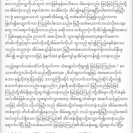
လေသည်။သူ့ကိုယ်သူလဲ ဘာဖြစ်မှန်းမသိပေ။ ဒါပေမဲ့လည်း မြင့်မြင့်ကြည်တို့
တအိမ်လုံးသည် မှောင်မဲကာ တအိမ်လုံး အိပ်၍နေကြချေပြီ။ဒါတောင်မှမြဦး
က ဇွဲ မလျှော့သေးဘဲ သူမ၏အိမ်ရှေ့သို့ တစ်ခေါက်ပြန်၍လှည့်လာကာ
ဖြတ်၍လျှောက်ကာ ကြည့်မိပါသေးသည်။ မြဦးတစ်ယောက်ဘယ်လိုဝေဒနာ
တွေ ကပ်ရောက်စွဲညှိလာသည်ဟု မဆိုသာ။ တစ်ညလုံးကိုအိပ်၍မရနိုင်အောင
် ဖြစ်နေရသည်။ ညဘက် အပေါ့အပါး သွားချင်၍ထတော့နောက်ဖေးက
တံခါးကိုဖွင့်ရင်း မခင်တိုးတို့အိမ်ဖက်ကိုပင် သူသည် ရပ်၍ကြည့်နေမိခဲ့သေး
သည်။ တညလုံး အိပ်မပျော်နိုင်သော မြဦးတစ်ယောက်မနက်မိုးလင်းခါနီးမှ
အိပ်၍ ပျော်သွားသဖြင့် နံနက်(၈) နာရီကျော်မှအိပ်ရာကနိုး၍ လာခဲ့သည်။
သည့်နောက်လမ်းထိပ်ကိုထွက်ကာ သံချောင်းကိုရှာ၍ မြင့်မြင့်ကြည်ထ ံ စာ
သဝဏ်လွှာပါးလိုက်သည်။ပြီးတော့မ ှစိတ်ချလက်ချဖြင့် အမေပေးလိုက်
သော မုန့်ဘိုး(၅)ပြားဖြင့် ဘာဘူကြီးဆိုင် တွင်လက်ဘက်ရည်ဆိုင်သို့ဝင်၍
သောက်ခဲ့သေးသည်။ နေ့လည်(၁၂)နာရီ မထိုးမှီမှာပင် မြဦးသည်မြင့်မြင့်
ကြည်တို့အိမ်ရှိရာသို့ထွက်၍လာခဲ့သည်။ မြင့်မြင့်ကြည် တို့အိမ်မှာ တိုက်ခံနှစ်
ထပ်အိမ်ဖြစ်သည်။ သူရောက်သွားတော့ အိမ်ရှေ့တံခါးမှာ အဆင်သင့်ဖွင့်ထား
သဖြင့် ခါတိုင်း လိုပင်မြဦးသည် အိမ်ထဲသို့ဝင်ရောက်လာခဲ့သည်။ အိမ်အောက်
တစ်ခုလုံး တိတ်ဆိတ်၍နေသည်။ အိမ်ရှေ့တွင် ဘယ်သူမှမရှိမြဦးသည်အောင်
ထပ်တွင်ပင်ရှိသော မြင့်မြင့်ကြည်၏ အိပ်ခန်းရှိရာသို့လျှောက်၍လာခဲ့သည်။
ရောက်ပါပြီ မြဦးတစ်ယောက် မြင့်မြင့်ကြည်၏အိပ်ခန်းရှေ့သို့ရောက်ပါပြီ။