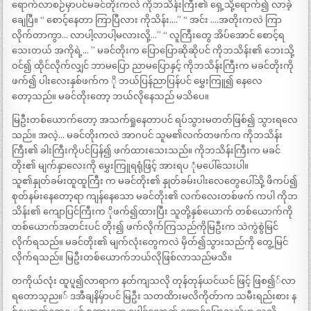
ရောက်လာစဉ်မှာပင်မခင်တိုးကလဲ ကိုဘသိန်းကြီး၏ ရှေ့သို့ရောက်၍ လာခဲ့
ချေပြီ။ “ စောင့်နေတာ ကြာပြီလား ကိုသိန်း….” “ အင်း ….အတိုးကလဲ ကြာ
လိုက်တာကွာ… လာပါ့လာပါ့မလားလို့…” “ လူကြီးတွေ အိပ်အောင် စောင့်ရ
သေးတယ် အကိုရဲ့… ” မခင်တိုးက ပြောပြောဆိုဆိုပင် ကိုဘသိန်း၏ ဘေးသို့
ဝင်၍ ထိုင်လိုက်လျှင် ဘာမပြော ညာမပြောနှင့် ကိုဘသိန်းကြီးက မခင်တိုးကို
ဖက်၍ ပါးလေးနှစ်ဖက်က ို ဘယ်ပြန်ညာပြန်ပင် မွှေးကြူ၍ နေလေ
တော့သည်။ မခင်တိုးတော့ ဘယ်လိုနေသည် မသိပေ။
မြဦးတစ်ယောက်တော့ အသက်ရှုနေတာပင် ရပ်သွားမတတ်ဖြစ်၍ သွားရလေ
သည်။ အလဲ့… မခင်တိုးကလဲ အာဂပင် သူမ၏လက်တဖက်က ကိုဘသိန်း
ကြီး၏ ခါးကြီးကိုပင်ပြန်၍ ဖက်ထားသေးသည်။ ကိုဘသိန်းကြီးက မခင်
တိုး၏ မျက်နှာလေးကို မွှေးကြူရရုံဖြင့် အားရပ ုံမပေါ်သေးပါ။
သူ၏နှုတ်ခမ်းထူထူကြီး က မခင်တိုး၏ နှုတ်ခမ်းပါးလေတွေပေါ်သို့ ဖိကပ်၍
စုတ်နမ်းနေတော့ရာ ကျန်နေသော မခင်တိုး၏ လက်လေးတစ်ဖက် ကပါ ကိုဘ
သိန်း၏ ကျောပြင်ကြီးက ိုဖက်၍ထားပြီး သူတို့နှစ်ယောက် တစ်ယောက်ကို
တစ်ယောက်အတင်းပင် တိုး၍ ဖက်လိုက်ကြသည်ကိုမြဦးက သဲကွဲစွဲမြင်
လိုက်ရသည်။ မခင်တိုး၏ မျက်လုံးတွေကလဲ မှိတ်၍သွားသည်ကို တွေ့မြင်
လိုက်ရသည်။ မြဦးတစ်ယောက်ဘယ်လိုဖြစ်လာသည်မသိ။
တကိုယ်လုံး ထူပူ၍လာရာက နတ်ကျသလို တုန်တုန်ယင်ယင် ဖြင့် ဖြစ၍်လာ
ရတောသ့ည။် ဒအီချနိမ်ှာပင် မြဦး သတထိားမလိကိုတ်ာက သမီးရည်းစား န