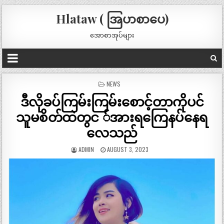
Hlataw ( အြပာစာပေ)
အောစာအုပ်များ
POSTED
NEWS
IN
ဒီလိုခပ်ကြမ်းကြမ်းစောင့်တာကိုပင်
သူမစိတ်ထဲတွင ်အားရကြေနပ်နေရ
လေသည်
ADMIN
AUGUST 3, 2023