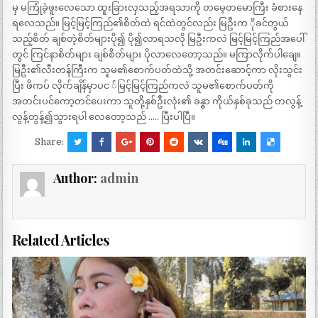
မှ မကြုံခဲ့ဖူးလေသော ထူးခြားလှသည့်အရသာကို တမေ့တမောကြီး ခံစားနေ
ရလေသည်။ မြင့်မြင့်ကြည်၏စိတ်ထဲ ရင်ထဲတွင်လည်း မြဦးက ိုခင်တွယ်
သည့်စိတ် ချစ်တဲ့စိတ်များပို၍ ပို၍လာရသလို မြဦးကလဲ မြင့်မြင့်ကြည်အပေါ်
တွင် ကြင်နာစိတ်များ ချစ်စိတ်များ ပိုလာလေတော့သည်။ မကြာလိုက်ပါချေ။
မြဦး၏လီးတန်ကြီးက သူမ၏စောက်ပတ်ထဲသို့ အတင်းဆောင့်ကာ လိုးသွင်း
ပြီး ဖိကပ် လိုက်ချိန်မှာပင ်မြင့်မြင့်ကြည်ကလဲ သူမ၏စောက်ပတ်ကို
အတင်းပင်ကော့တင်ပေးကာ သူတို့နှစ်ဦးလုံး၏ ခန္ဓာ ကိုယ်နှစ်ခုသည် တလွန့်
လွန့်တွန့်၍သွားရပါ လေတော့သည် ….. ပြီးပါပြီ။
Share:
Author:
admin
Related Articles