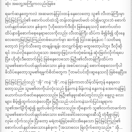
ဆုံး အတွေ့အကြုံကလည်းဖြစ်။
ရမက်ဆန္ဒတွေကလဲ အဆမတန်ပြင်းထန် နေလေတော့ သူ၏ လီးတန်ကြီးမှာ
မြင့်မြင့်ကြည်၏ စောက်ပတ်ထဲသို့ တန်းတန်းမတ်မတ် ဝင်၍မသွားဘဲ စောက်
ပတ်နှုတ်ခမ်းသား နှစ်ခုက ိုဟိုထောက်ဒီထိုး ဖြစ်နေရသလို စောက်ပတ်ဝ
ထိပ်နားရှိစောက်စေ့နေရာလေးကိုလည်း လီးတန်ကြီး ထိပ်က ဖိ၍ဖိ၍ ထိုးနေ
လေတော့မြင့်မြင့်ကြည်တစ်ယောက်မှာ ဆက်၍ ငြင်းဆန်ရန်ပင ်သတိမရ
တော့ဘဲ ကြက်သီးတွေ တဖျန်းဖျန်း ထလျှက်ရှိရာ မထူးတော့ပါဘူး ဒီလိုဆို
ရင် ဘယ်လိုနေမလဲဟူသော အတွေးဖြင့်လက်တဲ့စမ်းရန် ဆုံးဖြတ်လိုက်ရပေ
ပြီ။ ဟိုထိုးဒီထောက်ဖြင့် ဖြစ်နေလေသော မြဦး၏လီးတန်ကြီးထိပ်က
သူမ၏စောက်ပတ်နှုတ်ခမ်းသား နှစ်ခု အစပ်လေးနှင့် စောက်စေ့လေးကိုပါ
ဖိသိပ်နေတော့သူမ၏ရမ္မက်စိတ်တွေက ိုတမင်ပင်ထိုးဆွနေသလို ဖြစ်နေပြီး။
မြင့်မြင့်ကြည်သည် “အို” ကနဲ “အို”..ကနဲ ဖြစ်ကာတသိမ့်သိမ့်တုန် နေရလေ
တော့သည်။ သူမ၏တကိုယ်လုံးသည် ရှိန်းကနဲ ဖိန်းကနဲ နွေးကနဲ အေးကနဲဖြင့်
ယောက်ယက်ခတ်နေရလေသည်။ မြဦး၏နဖူးဆံစပ်တွင်လည်း ချွေးဥ လေး
များ စိမ့်၍ထွက်လာခဲ့လေပြီ။ မြဦးသည် ဟင်းကနဲသက်ပြင်းချရာက
သူ၏အင်္ကျီကိုဆွဲ၍ ချွတ်ပစ်လိုက်လေသည်။ ထိုနောက် သူ၏လက်တဖက်က
သူမ၏စောက်ပတ်နှုတ်ခမ်းသား ဖေါင်းဖေါင်းလေးများဆီသို့ တုံရီစွာဖြင့်
လှမ်း လိုက်သည်။ ပြီးတော့ မရဲတရဲဖြင့်ဖေါင်းအိနေသော မြင့်မြင့်ကြည်၏
စောက်ပတ်နှုတ်ခမ်းသားနှစ်ခုက ိုအသာလေး ဖြဲလိုက်တော့သည်။ “ အို….