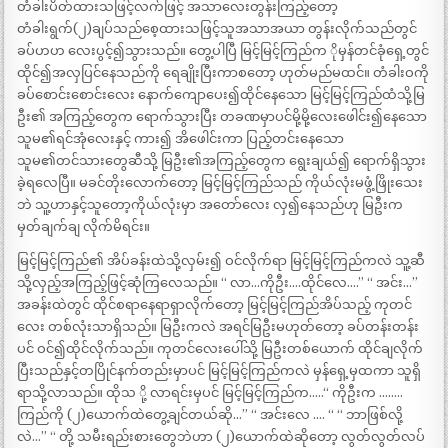
တံခါးပိတ်ထားသဖြင့်လက်ဖြင့် အသာလေးတွန်းကြည့်တော့
တံခါးရွက်(၂)ချပ်သည်စေ့ထားသဖြင့်သူအသာအယာ တွန်းလိုက်သည်တွင်
ခပ်ဟဟ လေးပွင့်၍သွားသည်။ တွေ့ပါပြီ မြင့်မြင့်ကြည်က ိုမှန်တင်ခုံရှေ့တွင်
ထိုင်၍အလှပြင်နေသည်ကို ရေချိုးပြီးကာစတော့ ဟုတ်မည်မထင်။ တံခါးဝကို
ခပ်စောင်းစောင်းလေး နောက်ကျောပေး၍ထိုင်နေသော မြင့်မြင့်ကြည်ထံသို့မြ
ဦး၏ အကြည့်တွေက ရောက်သွားပြီး တခဏမှာပင်မို့မို့လေးဖေါင်း၍နေသော
သူမ၏ရင်အုံလေးနှင့် ကား၍ အိဖေါင်းကာ ပြည့်တင်းနေသော
သူမ၏တင်သားတွေဆီသို့ မြဦး၏အကြည့်တွေက ရွေးချယ်၍ ရောက်ရှိသွား
ခဲ့ရလေပြီ။ မခင်တိုးလောက်တော့ မြင့်မြင့်ကြည်သည် ကိုယ်လုံးမဖွံ့ဖြိုးသေး
ဘဲ သူ့ဟာနှင့်သူတော့ကိုယ်လုံးမှာ အတော်လေး လှ၍နေသည်ဟု မြဦးက
မှတ်ချက်ချ လိုက်မိရင်း။
မြင့်မြင့်ကြည်၏ အိပ်ခန်းထဲသို့လှမ်း၍ ဝင်လိုက်ရာ မြင့်မြင့်ကြည်ကလဲ သူ့ဆီ
သို့လှည့်အကြည့်ဖြင့်ဆုံကြလေသည်။ “ လာ…ကိုဦး….ထိုင်လေ….” “ အင်း…”
အခန်းထဲတွင် ထိုင်စရာနေရာရှာလိုက်တော့ မြင့်မြင့်ကြည်အိပ်သည့် ကုတင်
လေး တစ်လုံးသာရှိသည်။ မြဦးကလဲ အရင်မြဦးမဟုတ်တော့ ခပ်တန်းတန်း
ပင် ဝင်၍ထိုင်လိုက်သည်။ ကုတင်လေးပေါ်သို့ မြဦးတစ်ယောက် ထိုင်ချလိုက်
ပြီးသည်နှင့်တပြိုင်နက်တည်းမှာပင် မြင့်မြင့်ကြည်ကလဲ မှန်ရှေ့မှထကာ သူရှိ
ရာသို့လာသည်။ ထိုသ ို့ လာရင်းမှပင် မြင့်မြင့်ကြည်က…..“ ကိုဦးက ……..
ကြည်ကို (၂)ယောက်ထဲတွေ့ချင်တယ်ဆို…” “ အင်းလေ …. “ “ ဘာဖြစ်လို့
လဲ…” “ တို့ သမီးရည်းစားတွေဘဲဟာ (၂)ယောက်ထဲဆိုတော့ လွတ်လွတ်လပ်