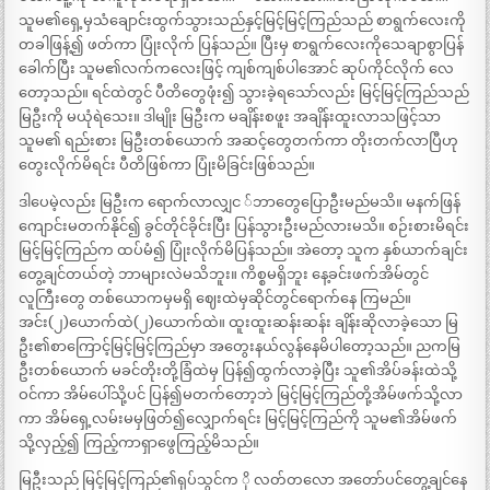
သူမ၏ရှေ့မှသံချောင်းထွက်သွားသည်နှင့်မြင့်မြင့်ကြည်သည် စာရွက်လေးကို
တခါဖြန့်၍ ဖတ်ကာ ပြုံးလိုက် ပြန်သည်။ ပြီးမှ စာရွက်လေးကိုသေချာစွာပြန်
ခေါက်ပြီး သူမ၏လက်ကလေးဖြင့် ကျစ်ကျစ်ပါအောင် ဆုပ်ကိုင်လိုက် လေ
တော့သည်။ ရင်ထဲတွင် ပီတိတွေဖုံး၍ သွားခဲ့ရသော်လည်း မြင့်မြင့်ကြည်သည်
မြဦးကို မယုံရဲသေး။ ဒါမျိုး မြဦးက မချိန်းစဖူး အချိန်းထူးလာသဖြင့်သာ
သူမ၏ ရည်းစား မြဦးတစ်ယောက် အဆင့်တွေတက်ကာ တိုးတက်လာပြီဟု
တွေးလိုက်မိရင်း ပီတိဖြစ်ကာ ပြုံးမိခြင်းဖြစ်သည်။
ဒါပေမဲ့လည်း မြဦးက ရောက်လာလျှင ်ဘာတွေပြောဦးမည်မသိ။ မနက်ဖြန်
ကျောင်းမတက်နိုင်၍ ခွင်တိုင်ခိုင်းပြီး ပြန်သွားဦးမည်လားမသိ။ စဉ်းစားမိရင်း
မြင့်မြင့်ကြည်က ထပ်မံ၍ ပြုံးလိုက်မိပြန်သည်။ အဲတော့ သူက နှစ်ယာက်ချင်း
တွေ့ချင်တယ်တဲ့ ဘာများလဲမသိဘူး။ ကိစ္စမရှိဘူး နေ့ခင်းဖက်အိမ်တွင်
လူကြီးတွေ တစ်ယောကမှမရှိ ဈေးထဲမှဆိုင်တွင်ရောက်နေ ကြမည်။
အင်း(၂)ယောက်ထဲ(၂)ယောက်ထဲ။ ထူးထူးဆန်းဆန်း ချိန်းဆိုလာခဲ့သော မြ
ဦး၏စာကြောင့်မြင့်မြင့်ကြည်မှာ အတွေးနယ်လွန်နေမိပါတော့သည်။ ညကမြ
ဦးတစ်ယောက် မခင်တိုးတို့ခြံထဲမှ ပြန်၍ထွက်လာခဲ့ပြီး သူ၏အိပ်ခန်းထဲသို့
ဝင်ကာ အိမ်ပေါ်သို့ပင် ပြန်၍မတက်တော့ဘဲ မြင့်မြင့်ကြည်တို့အိမ်ဖက်သို့လာ
ကာ အိမ်ရှေ့လမ်းမမှဖြတ်၍လျှောက်ရင်း မြင့်မြင့်ကြည်ကို သူမ၏အိမ်ဖက်
သို့လှည့်၍ ကြည့်ကာရှာဖွေကြည့်မိသည်။
မြဦးသည် မြင့်မြင့်ကြည်၏ရုပ်သွင်က ို လတ်တလော အတော်ပင်တွေ့ချင်နေ