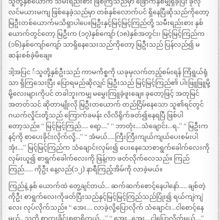
သူတို့နှစ်ယောက် သမီးရည်းစား ဖြစ်ကြသည်မှာ ခြောက်နှစ်မျှရှိခဲ့ပြီး ခုလို
လင်မယားမကျ ဖြစ်နေခဲ့သည်မှာ တစ်နှစ်လောက်ပင် ရှိနေပြီဆိုသည်ကိုတော့
မြဦးတစ်ယောက်မသိရှာပါပေ။မြဦးနှင့်မြင့်မြင့်ကြည်တို့ သမီးရည်းစား နှစ်
ယောက်တွင်တော့ မြဦးက (၁၇)နှစ်ကျော် (၁၈)နှစ်အတွင်း၊ မြင့်မြင့်ကြည်က
(၁၆)နှစ်ကျော်ကျော် သာရှိနေသေးသည်ကိုတော့ မြဦးသည် ပြန်လည်၍ မ
ဆန်းစစ်ခဲ့မိချေ။
ဒါ့အပြင ်သူတို့နှစ်ဦးသည် ကာမကိစ္စကို ယခုမှလက်တည့်စမ်းရန် ကြံရွယ်ရုံ
သာ ရှိကြသေးပြီး ပြောရမည်ဆိုလျှင် မြဦးသည် မြင့်မြင့်ကြည်၏ ပါးဖြူဖြူမို့
မို့လေးများကိုပင် တခါဘူးကမျှ မမွှေးကြူခဲ့ဖူးချေ။ ခုတော့ဖြင့် အတုမြင်
အတတ်သင် ဆိုတာမျိုးလို မြဦးတယောက် တည်ငြိမ်နေသော သူ၏ရင်တွင်
ဂယက်လှိုင်းတို့သည် ကြောက်ခမန်း လိလိရိုက်ခတ်၍နေရပြီ ဖြစ်ပါ
တော့သည်။ “ မြင့်မြင့်ကြည်….. ရော့….” “ ဘာတုံး….သံချောင်း…ရ..” “ မြဦးက
နင့်ကို စာပေးခိုင်းလိုက်လို့…” “ အံမယ်…..ကြီးကြီးကျယ်ကျယ်ပေးစမ်းပါ
အုံး….” မြင့်မြင့်ကြည်က သံချောင်းလှမ်း၍ ပေးနေသောစာရွက်ခေါက်လေးကို
လှမ်းယူ၍ စာရွက်ခေါက်လေးကို ဖြန့်ကာ ဖတ်လိုက်လေသည်။ ကြည်
ကြည်…… ကိုဦး နေ့လည်(၁၂) နာရီကြည့်အိမ်ကို လာခဲ့မယ်။
ကြည်နဲ့ နှစ် ယောက်ထဲ တွေ့ချင်တယ်… ဆက်ဆက်စောင့်နေပါနော်….. ချစ်တဲ့
ကိုဦး စာရွက်လေးကိုဖတ်ပြီးသည်နှင့်မြင့်မြင့်ကြည်သည်ပြုံး၍ ရယ်ကျဲကျဲ
လေး လုပ်လိုက်သည်။ “ အေး…. လာခဲ့လို့ပြောလိုက် သံချောင်း…ငါစောင့်နေ
မယ်.. သူ့ကို စာကူးခိုင်းစရာရှိတယ်….” “ အေး…အေး….ငါပြောလိုက်မယ်….”