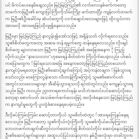
ပင် ဖိကပ်ပေးနေမိချေသည်။ မြင့်မြင့်ကြည်၏ လက်လေးနှစ်ဖက်ကတော့
တဖက်ကမြဦး၏ ကျောပြင်ကြီးကိုသိမ်းကြုံး ဖက်ထားပြီး ကျန်လက်တဖက်
က မြဦး၏ဦးခေါင်းမှ ဆံပင်တွေကို လက်ချောင်းလေးများဖြင့် ထိုးသွင်းကာ
အားမလို အားမရဖြင့်ထိုးဖွ၍နေလေသည်။
မြဦးမှာ မြင့်မြင့်ကြည် နာလွန်း၍အော်သဖြင့် အရှိန်သတ် လိုက်ရလေသည်။
သူ၏စိတ်တွေကတော့ အဆမ တန် ရမ္မက်တွေ ထန်နေရလေသည်။ လိုးချင်
စိတ်တွေ များလာသော မြဦးက မြင့်မြင့်ကြည်၏ အခြေအနေက ို ကြည့်
လိုက်သည်။ “နာသေးလား”ဟုမေးရန် စိတ်ထဲက ကြံလိုက်ပေမဲ့လည်း ပါးစပ်
ကပြောမထွက ်မြင်ရသောအခြေ အနေကတော့မြင့်မြင့်ကြည်တယောက်
နာကျင်ပုံမရတော့။ မြဦး၏ဆောင့်ချက်ကြောင့် အင့်ကနဲတချက ်ဖြစ်သွားရ
သော်လည်း မာကြောလွန်းသော လီးတန်ကြီးကြောင့် သူမ၏စောက်ပတ်
အတွင်းသားလေးများမှာ အီဆိမ့်သွားရသလို ရင်ထဲတွင်လည်း ကျေနပ်သွားရ
သည်။ မြဦး ကလည်း ညှာတာရကောင်းမှန်း မသိဘဲအတင်းပင်ဆောင့်လိုးပေ
တော့ရာ စောက်ပတ် အသစ်စက်စက်လေးဖြင့် အလိုးခံနေသော မြင့်မြင့်ကြည်
က နာကျင်မှုတွေကို ပူးတွဲခံစားနေရပေမဲ့လည်း။
ဒီလိုခပ်ကြမ်းကြမ်း ဆောင့်တာကိုပင် သူမစိတ်ထဲတွင ်အားရကြေနပ်နေရ
လေသည်။ မြဦးကတော့ သူ၏ကိုယ်လုံးကြီးကို သူမ၏ကိုယ်ပေါ်မှကြွကာ
ဘေးတဖက်တချက်ဆီတွင်လက်ထောက်၍ စိတ်ထင်တိုင်း ဆောင့်နေသဖြင့်မြ
ဦး၏ဆောင့်ချက်များမှာ အထူးပင်ပြင်းထန်လှကာ နှစ်ဦးစလုံးမှာ တခါဘူးက