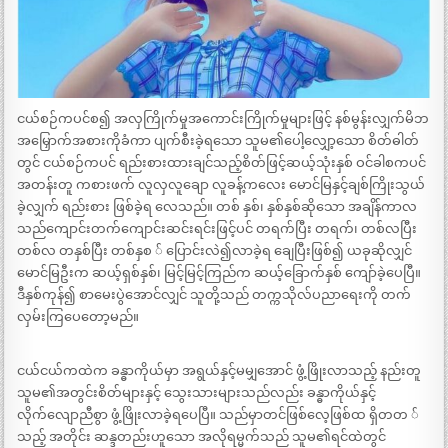
ငယ်စဉ်ကပင်စ၍ အလှကြိုက်မှုအကောင်းကြိုက်မှုများဖြင့် နစ်မွန်းလျှက်မိဘ
အမြှောက်အစားကိုခံကာ ပျက်စီးခဲ့ရသော သူမ၏ပေါ့လျှော့သော စိတ်ဓါတ်
တွင် ငယ်စဉ်ကပင် ရည်းစားထားချင်သည့်စိတ်ဖြင့်ဆယ့်သုံးနှစ် ဝင်ခါစကပင်
အတန်းတူ ကစားဖက် လူလှလူချော လူခန့်ကလေး မောင်မြနှင့်ချစ်ကြိုးသွယ်
ခဲ့လျှက် ရည်းစား ဖြစ်ခဲ့ရ လေသည်။ တစ် နှစ်၊ နှစ်နှစ်ဆိုသော အချိန်ကာလ
သည်ကျောင်းတက်ကျောင်းဆင်းရင်းဖြင့်ပင် တရက်ပြီး တရက်၊ တစ်လပြီး
တစ်လ တနှစ်ပြီး တစ်နှစ ် ပြောင်းလဲ၍လာခဲ့ရ ချေပြီးဖြစ်၍ ယခုဆိုလျှင်
မောင်မြဦးက ဆယ့်ရှစ်နှစ်၊ မြင့်မြင့်ကြည်က ဆယ့်ခြောက်နှစ် ကျော်ခဲ့ပေပြီ။
ဒီနှစ်ကုန်၍ စာမေးပွဲအောင်လျှင် သူတို့သည် တက္ကသိုလ်ပညာရေးကို တက်
လှမ်းကြပေတော့မည်။
ငယ်ငယ်ကထဲက ခန္ဓာကိုယ်မှာ အရွယ်နှင့်မမျှအောင် ဖွံ့ဖြိုးလာသည့် နည်းတူ
သူမ၏အတွင်းစိတ်များနှင့် သွေးသားများသည်လည်း ခန္ဓာကိုယ်နှင့်
လိုက်လျောညီစွာ ဖွံ့ဖြိုးလာခဲ့ရပေပြီ။ သည်မှာတင်ဖြစ်လေ့ဖြစ်ထ ရှိတတ ်
သည့် အတိုင်း ဆန္ဒတည်းဟူသော အလိုရမ္မက်သည် သူမ၏ရင်ထဲတွင်