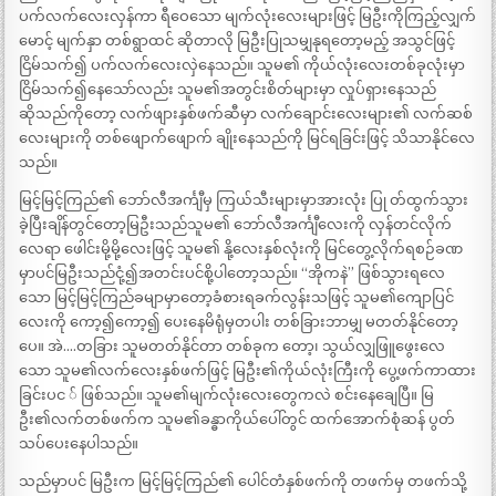
ပက်လက်လေးလှန်ကာ ရီဝေသော မျက်လုံးလေးများဖြင့် မြဦးကိုကြည့်လျှက်
မောင့် မျက်နှာ တစ်ရွာထင် ဆိုတာလို မြဦးပြုသမျှနုရတော့မည့် အသွင်ဖြင့်
ငြိမ်သက်၍ ပက်လက်လေးလှဲနေသည်။ သူမ၏ ကိုယ်လုံးလေးတစ်ခုလုံးမှာ
ငြိမ်သက်၍နေသော်လည်း သူမ၏အတွင်းစိတ်များမှာ လှုပ်ရှားနေသည်
ဆိုသည်ကိုတော့ လက်ဖျားနှစ်ဖက်ဆီမှာ လက်ချောင်းလေးများ၏ လက်ဆစ်
လေးများကို တစ်ဖျောက်ဖျောက် ချိုးနေသည်ကို မြင်ရခြင်းဖြင့် သိသာနိုင်လေ
သည်။
မြင့်မြင့်ကြည်၏ ဘော်လီအင်္ကျီမှ ကြယ်သီးများမှာအားလုံး ပြု တ်ထွက်သွား
ခဲ့ပြီးချိန်တွင်တော့မြဦးသည်သူမ၏ ဘော်လီအင်္ကျီလေးကို လှန်တင်လိုက်
လေရာ ဖေါင်းမို့မို့လေးဖြင့် သူမ၏ နို့လေးနှစ်လုံးကို မြင်တွေ့လိုက်ရစဉ်ခဏ
မှာပင်မြဦးသည်ငုံ့၍အတင်းပင်စို့ပါတော့သည်။ “အိုကနဲ” ဖြစ်သွားရလေ
သော မြင့်မြင့်ကြည်ခမျာမှာတော့ခံစားရခက်လွန်းသဖြင့် သူမ၏ကျောပြင်
လေးကို ကော့၍ကော့၍ ပေးနေမိရုံမှတပါး တစ်ခြားဘာမျှ မတတ်နိုင်တော့
ပေ။ အဲ….တခြား သူမတတ်နိုင်တာ တစ်ခုက တော့၊ သွယ်လျှဖြူဖွေးလေ
သော သူမ၏လက်လေးနှစ်ဖက်ဖြင့် မြဦး၏ကိုယ်လုံးကြီးကို ပွေ့ဖက်ကာထား
ခြင်းပင ် ဖြစ်သည်။ သူမ၏မျက်လုံးလေးတွေကလဲ စင်းနေချေပြီ။ မြ
ဦး၏လက်တစ်ဖက်က သူမ၏ခန္ဓာကိုယ်ပေါ်တွင် ထက်အောက်စုံဆန် ပွတ်
သပ်ပေးနေပါသည်။
သည်မှာပင် မြဦးက မြင့်မြင့်ကြည်၏ ပေါင်တံနှစ်ဖက်ကို တဖက်မှ တဖက်သို့