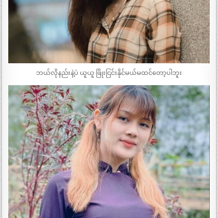
ဘယ်လိုနည်းနဲ့ပဲ ယူယူ ဖြိုးငြင်းနိုင်မယ်မထင်တော့ပါဘူး