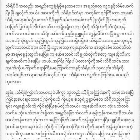
သီရိပိပိကလည်း အရည်တွေရွဲရွဲစိုနေတာလေ။ အရည်တွေ လျှာနှင့်သိမ်းယက်
ပြီးမြိုချလိုက်တယ်။ အားးကိုကို..သီရိရင်ထဲမှာ ကတုန်ကရင်ကြီးကွာ ကျနော်
သီရိ အစေ့စုပ်လို့ရအောင် ပိပိနှုတ်ခမ်းသားနှစ်ဘက်ဖြဲလိုက်ပြီး အစေ့ကို
တပြွတ်ပြွတ်စုပ်လိုက်တယ်။ အာ့ရှီးးရှီးး အာ့ ကိုကို သီရီတကိုယ်လုံးတုန်
တက်လာတယ်ဧလ။ သီရိအော်ဟစ်ညည်းညူရင်း တွန့်လိမ်ကာပြီးသွားတယ်။
အားးကိုကိုထွက်ကုန်ပြီထွက်ကုန်ပြီအားးးရှီးးရှီးးး သီရိဆီကအရည်တွေလှမ့်
ထွက်လာတယ်ဗျာ။ သီရီပြီးသွားတော့ ကျနော်လီးက အတွင်းခံဘောင်ဘီထဲ
မှာ အရမ်းရုန်းထွက်နေပြီ။ ကျနော်ဘောင်းဘီချွတ်လိုက်တော့ ကျနော့်လီးက
ချက်အထိကပ်နေပြီ။ ဟယ်..အကြီးကြီးပါပဲလားကိုကိုအင်းသီရိထင်မထား
ဘူးကိုကို.ကြောက်စရာကြီးမကြောက်ကာနှင့်သီရိရယ်.သူလည်းသီရိကို
အရမ်းချစ်တာ နာအောင်မလုပ်ပါဘူး.. သီရိကော သူ့ကိုအကြင်နာမပေးချင်
ဘူးလား။
အွန်း…သီရိကြောက်တယ်လုပ်ပါကွာ သူလည်းသီရိအကြငိနာကို တမ်းတနေပြီ
ကြင်နာပေးချင်တာပေါ့ကိုကိုရယ် ကိုယ့်ချစ်သူရဲ့ဥစ္စာပဲလေ သီရိလည်းပြော
ရင်း ကျနော့်လီးကို ကိုင်ဆွဲပြီးစုပ်လိုက်တယ်။ ကျနော်လီးဟာ လုံးပတ်တစ်
လက်မ သုံးမတ်အချင်းရှိကာ အရှည်ခြောက်လက်မ စွန်းစွန်းကလေးရှိတယ်။
ဆယ်တန်းကတည်းက အရေပြားဖြတ် နောက်လှန်ချုပ်ထားပြီး ချုပ်ရိုးနေရာမှ
ဖုထစ်တွေထနေတယ်။ ကိုကို ဒါကြီးဘာကြီးလဲ ကိုကိုနောက်လှန်ချုပ်ထားတဲ့
အရာပါကွာအမလေးကြက်သီးထလိုက်တာကွာ သီရိကပြောလည်းပြောစုပ်