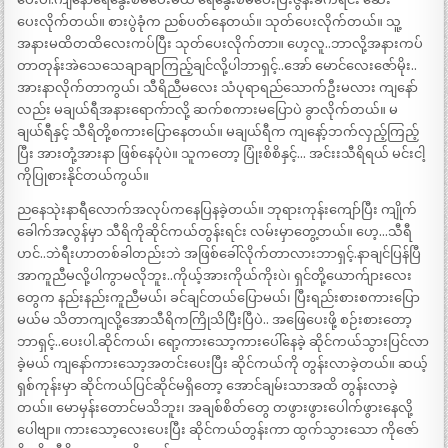
ပေးလိုက်တယ်။ စားပွဲခုံက ညစ်ပတ်နေတယ်။ သုတ်ပေးလိုက်တယ်။ သူ့
အနားမထိတထိလေးကပ်ပြီး သုတ်ပေးလိုက်တာ။ ဟေ့လူ..ဘာလို့အနားကပ်
တာတုန်းအဲသေသေချာချာကြည့်ချင်လို့ပါဘာရှင့်..အော် မောင်လေးဇော်မိုး..
အားနာလိုက်တာကွယ်၊ သီရိညီမလေး သံပုရာရည်သောက်ဦးမလား ကျနော်
လည်း မချယ်ရီအနားရောက်ာလို့ ဆက်စကားမပြောပဲ ခွာလိုက်တယ်။ မ
ချယ်ရီနှင့် သီရိတို့စကားပြောနေတယ်။ မချယ်ရီက ကျနော့်ဘက်လှည့်ကြည့်
ပြီး အားတုံ့အားနာ ဖြစ်နေပုံပဲ။ သူကတော့ ပြုံးစိစိနှင့်… အင်းးသီရိရယ် မင်းငါ့
ကိုပြုစားနိုင်တယ်ကွယ်။
ညနေသုဲးနာရီလောက်အလုပ်ကနေပြနခဲ့တယ်။ ဘုရားကုန်းကျော်ပြီး ကျိုက်
ခေါက်အလွန်မှာ သီရိကိုဆိုင်ကယ်တွန်းရင်း လမ်းမှာတွေ့တယ်။ ဟေ့…သီရီ
ဟင်..ဘဲရီးဟာတစ်ခါတည်းဘဲ အဖြစ်ခေါ်လိုက်တာလားဘာရှင့်.နာချင်ပြန်ပြီ
အာကူညီမလို့ပါကွာမလိုဘူး..ကိုယ့်အားကိုယ်ကိုးပဲ၊ ရှင်တို့ယောက်ျားလေး
တွေက နည်းနည်းကူညီမယ်၊ ခင်ချင်တယ်ပြောမယ်၊ ပြီးရည်းစားစကားပြော
မယ်မ သိတာကျလို့အောသီရိကကြိုသိပြီးပြီပဲ.. အဖြေပေးဖို့ စဉ်းစားတော့
ဘာရှင့်..ပေးပါ.ဆိုင်ကယ်၊ ရော့ကားသော့ကားပေါ်နေခဲ့ ဆိုင်ကယ်သွားပြင်လာ
ခဲ့မယ် ကျနော်ကားသော့အတင်းပေးပြီး ဆိုင်ကယ်ကို တွန်းလာခဲ့တယ်။ ဆယ့်
ရှစ်ကုန်းမှာ ဆိုင်ကယ်ပြင်ဆိုင်မရှိတော့ အောင်ချမ်းသာအထိ တွန်းလာခဲ့
တယ်။ မောမှန်းတောင်မသိဘူး၊ အချစ်စိတ်တွေ တဖွားဖွားပေါက်ဖွားနေလို့
ပေါဗျာ။ ကားသော့လေးပေးပြီး ဆိုင်ကယ်တွန်းကာ ထွက်သွားသော ကိုဇော်