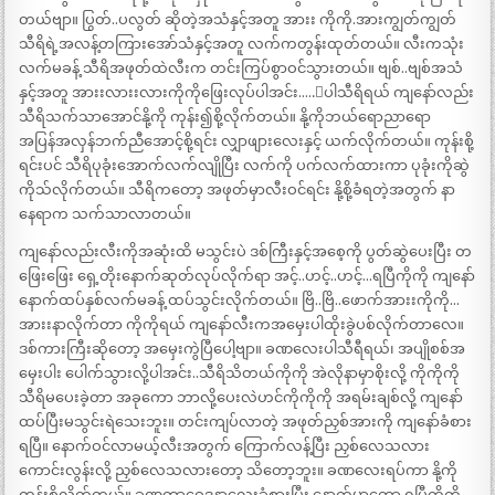
တယ်ဗျာ။ ပြွတ်..ပလွတ် ဆိုတဲ့အသံနှင့်အတူ အားး ကိုကို.အားကျွတ်ကျွတ်
သီရိရဲ့အလန့်တကြားအော်သံနှင့်အတူ လက်ကတွန်းထုတ်တယ်။ လီးကသုံး
လက်မခန့် သီရိအဖုတ်ထဲလီးက တင်းကြပ်စွာဝင်သွားတယ်။ ဗျစ်..ဗျစ်အသံ
နှင့်အတူ အားးလားးလားကိုကိုဖြေးလုပ်ပါအင်း…..းပါသီရိရယ် ကျနော်လည်း
သီရိသက်သာအောင်နို့ကို ကုန်း၍စို့လိုက်တယ်။ နို့ကိုဘယ်ရောညာရော
အပြန်အလှန်ဘက်ညီအောင့်စို့ရင်း လျှာဖျားလေးနှင့် ယက်လိုက်တယ်။ ကုန်းစို့
ရင်းပင် သီရိပုခုံးအောက်လက်လျိုပြီး လက်ကို ပက်လက်ထားကာ ပုခုံးကိုဆွဲ
ကိုသ်လိုက်တယ်။ သီရိကတော့ အဖုတ်မှာလီးဝင်ရင်း နို့စို့ခံရတဲ့အတွက် နာ
နေရာက သက်သာလာတယ်။
ကျနော်လည်းလီးကိုအဆုံးထိ မသွင်းပဲ ဒစ်ကြီးနှင့်အစေ့ကို ပွတ်ဆွဲပေးပြီး တ
ဖြေးဖြေး ရှေ့တိုးနောက်ဆုတ်လုပ်လိုက်ရာ အင့်..ဟင့်..ဟင့်…ရပြီကိုကို ကျနော်
နောက်ထပ်နှစ်လက်မခန့် ထပ်သွင်းလိုက်တယ်။ ဗြိ..ဗြိ..ဖောက်အားးကိုကို…
အားးနာလိုက်တာ ကိုကိုရယ် ကျနော်လီးကအမှေးပါထိုးခွဲပစ်လိုက်တာလေ။
ဒစ်ကားကြီးဆိုတော့ အမှေးကွဲပြီပေါ့ဗျာ။ ခဏလေးပါသီရီရယ်၊ အပျိုစစ်အ
မှေးပါး ပေါက်သွားလို့ပါအင်း..သီရိသိတယ်ကိုကို အဲလိုနာမှာစိုးလို့ ကိုကိုကို
သီရိမပေးခဲ့တာ အခုကော ဘာလို့ပေးလဲဟင်ကိုကိုကို အရမ်းချစ်လို့ ကျနော်
ထပ်ပြီးမသွင်းရဲသေးဘူး။ တင်းကျပ်လာတဲ့ အဖုတ်ညှစ်အားကို ကျနော်ခံစား
ရပြီ။ နောက်ဝင်လာမယ့်လီးအတွက် ကြောက်လန့်ပြီး ညှစ်လေသလား
ကောင်းလွန်းလို့ ညှစ်လေသလားတော့ သိတော့ဘူး။ ခဏလေးရပ်ကာ နို့ကို
ကုန်းစို့လိုက်တယ်။ ခဏတာဝေဒနာလေးခံစားပြီး နောက်မှာတော့ ရပြီကိုကို