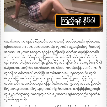
ကောင်မလေးက မျက်ကြောတင်းလေး ဆေးဆိုးဆံပင်လေးနှင့်။ ရုပ်လေးက
ချစ်စရာလေးပါ။ တော်တော်လေးလည်း လှတယ်။ သူ့အရပ်နှင့်လိုက်ဖက်တဲ့
အလှအပ အဖုအထစ်တွေက ရင်ခုန်စရကြီးပေါ့။ ရင်ထဲမှာ ရေခဲမြစ်လေးစီး
ဆင်းသွားတယ်။ သိပ်ချစ်သွားပြီခေးရယ်။ အဲဒီလိုပါ လင်ယူမယ်ဆို ငါ့ကို
စဉ်းစားပေးပါလို့အမ်မသာကြီး..ရုပ်ကဖြင့် သင်းချိုင်းကို ခြေတလှမ်းနေပြီ ငါ
ခဲနှင့်ကောက်ထုလိုက်ရ ကောင်မလေးက ပါးစပ်ကလည်းပြောရင်း ခဲကောက်
ကိုင်လို့ ကျနော်ကားပေါ်တက်ပြီး အတင်းမောင်းပြေးရတော့တယ်။ ဟိုက်
မလွယ်ကြောဇတ်ဇတ်ကြဲလေး ကျနော်..အဲဇတ်ဇတ်ကြဲလေးကိုခိုက်သွား
တယ်။ အင်း..အသက်ကလည်း ခြောက်နှစ်လောက်ကွာမယ့် သဘောရှိတယ်။
ဒီလိုအလန်းလေးက ငါလိုလူကို ဘယ်ကြိုက်မလဲကွာ.. ဘာဖြစ်ဖြစ်သူ့အချစ်
ကို ရဖို့ငါ့သိက္ခာတွေမာနတွေကို ခဝါချရမှာပဲလေ။ ချစ်တော့လည်း လူငယ်စ
တို၈်ဖမ်းရမှာပေါ့။