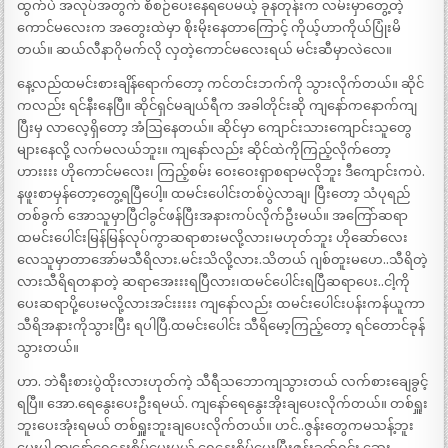
ထွက်ပဲ အလုပ်အတွက် စီစဉ်ပေးနေရပေမယ့် ခုနတုန်းက လမ်းမှာတွေ့တဲ့
ကောင်မလေးက အတွေးထဲမှာ စိုးမိုးနေတာကြောင့် ကိုယ့်ဟာကိုယ်ပြုံးမိ
တယ်။ ဆယ်လီနာဂိုမက်လို လှတဲ့ကောင်မလေးရယ် မင်းဆီမှာလဲလေ။
နေ့လည်ထမင်းစားချိန်ရောက်တော့ ကင်တင်းဘက်ကို သွားလိုက်တယ်။ ဆိုင်
ကလည်း ရင်နီးနေပြီ။ ဆိုင်ရှင်မချယ်ရီက အခါတိုင်းဆို ကျနော်ကနောက်ကျ
ပြီးမှ လာလေ့ရှိတော့ အံဩနေတယ်။ ဆိုင်မှာ ကျောင်းသားကျောင်းသူတွေ
များနေလို့ လက်မလယ်ဘူး။ ကျနော်လည်း ဆိုင်ထဲကိုကြည့်လိုက်တော့
ဟားးးး ဟိုကောင်မလေး၊ ကြည့်စမ်း ဝေးဝေးရှာစရာမလိုဘူး ဒီကျောင်းကပဲ.
နဖူးစာမှန်တော့တွေ့ရပြီပေါ့။ ထမင်းပေါင်းတစ်ပွဲလာချ၊ ပြီးတော့ သံပုရည်
တစ်ခွက် အောသူမှာပြီငါခွင်ဖန်ပြီးအနားကပ်လိုက်ဦးမယ်။ အကြော်ဆရာ
ထမင်းပေါင်းမြန်မြန်လုပ်ကွာဆရာစားမလို့လား၊မဟုတ်ဘူး ဟိုဆော်လေး
လေသူမှာတာအော်မသီရိလား.မင်းသိလို့လား.သိတယ် ဂျစ်တူးမဟေ..သီရိတဲ့
လားသီရိရတနာတဲ့ ဆရာအေးးးရပြီလား၊ထမင်ပေါင်းရပြီဆရာပေး..ငါ့ကို
ပေးဆရာပို့ပေးမလို့လားအင်းးးးး ကျနော်လည်း ထမင်းပေါင်းပန်းကန်ယူကာ
သီရိအနားကိုသွားပြီး ရပါပြီ.ထမင်းပေါင်း သီရိမော့ကြည့်တော့ ရင်တောင်ခုန်
သွားတယ်။
ဟာ. ဘဲရီးစားပွဲထိုးလားဟုတ်ကဲ့ သီရီသဘောကျသွားတယ် လက်စားချေခွင့်
ရပြီ။ အော.ရေနွေးပေးဦးရမယ်. ကျနော်ရေနွေးအိုးချပေးလိုက်တယ်။ တစ်ရှူး
ဘူးပေးအုံးရမယ် တစ်ရှူးဘူးချပေးလိုက်တယ်။ ဟင်..ဇွန်းတွေကမသန့်ဘူး
ပေးပါ.ကျနော်ရေနွေးစိမ်ပေးမယ် ရေနွေးစိမ်ပေးပြီးဇွန်းခက်ရင်း ဆေး