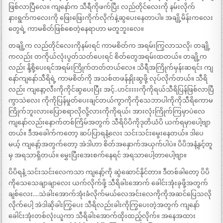
ဖြစ်လာပြီလေ။ ကျနော်က သီရီကိုဖက်ပြီး လည်တိုင်လေးကို နမ်းလိုက်
နားရွက်ကလေးကို ဖြေးဖြေးကိုက်လိုက်နဲ့ဆွပေးနေတာပါ။ အချို့မိန်းကလေး
တွေရဲ့ ကာမစိတ်ဖြစ်စေတဲ့နေရာဟာ မတူဘူးလေ။
တချို့က လည်တိုင်လေးကိုနမ်းရင် ကာမစိတ်က အရမ်းကြွလာသလို၊ တချို့
ကလည်း တကိုယ်လုံးပွတ်သတ်ပေးရင် စိတ်တွေအရမ်းထတယ်။ တချို့က
လည်း နို့စို့ပေးရင်အရမ်းကြိုက်တတ်တယ်လေ။ သိရီအကြိုက်မှန်းဆရင်း ကျ
နော်ကျနော်သီရိရဲ့ ကာမစိတ်ကို အသစ်တဖန်နှိုးဆွဖို့ လုပ်လိုက်တယ်။ သီရိ
လည်း ကျနော့လီးကိုကိုင်ဆွပေးပြီး အင့်..ဟင်းးးးကိုကိုရယ်သီရိပြန်ဖြစ်လာပြီ
ကွာသဲလေး ကိုကိုပြန်မှုတ်ပေးချင်တယ်ကွာကိုကိုသေဘာပါကိုကိုသီရိကောမ
ကြိုက်ဘူးလားပြောစရာလိုလို့လားကိုကိုရယ်၊ အားလုံးကြိုက်ကြမှာပဲလေ
ကျနော်လည်းနောက်တစ်ကြိမ်အတွက် သီရိပိပိကိုဒုတိယံပိ ယက်ရမှာပေါ့ဗျာ
တယ်။ ဒီအခေါက်ကတော့ ဆပ်ပြာရနံ့လေး သင်းသင်းမွေးနေတယ်။ ဒါပေ
မယ့် ကျနော့်အတွက်တော့ အဲဒါဟာ စိတ်အနှောက်အယှက်ပါပဲ။ ပိပိအနံ့နှင့်တူ
မှ အရသာရှိတယ်။ မွှေးပြီးအေးစက်နေရင် အရသာပေါ့တာပေါ့ဗျာ။
ပိပိရနံ့ သင်းသင်းလေကသာ ကျနော့်ကို ဆွဲဆောင်နိုင်တာ။ ဒီတစ်ခါတော့ ပိပိ
ကိုသေသေချာချာလေး ယက်လိုက်ဖို့ သီရိခါးအောက် ခေါင်းအုံးခုဖို့အတွက်
ချစ်လေး….သဲခါးအောက်အုံးခံလိုက်မယ်လေအင်းလေကိုကိုအဆင်ပြေသလို
လိုက်ပေါ့ အဲဒါဆိုခါးကြွပေး သီရိလည်းခါးကိုကြွပေးတဲ့အတွက် ကျနော်
ခေါင်းအုံးတစ်လုံးယူကာ သီရိခါးအောက်ထိုးထည့်လိုက်။ အနေအထား