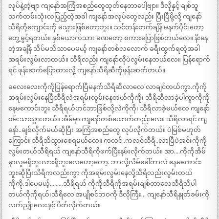
လုပ်နဲ့တဲ့ဗျာ ကျနော်အကြံအစည်တွေထုတ်နေတာပေါ့ဗျာ။ ဒီလိုနှင့် ချစ်သူ
သက်တမ်းသုံးလပြည့်တဲ့အခါ ကျနော်အလုပ်တွေလည်း ပြီးပြီမို့လို့ ကျနော်
သီရိတို့ကျောင်းကို မသွားဖြစ်တော့ဘူး။ သင်တန်းတက်ချိန် မနက်ပိုင်းတော့
တွေ့ခွင့်ရတယ်။ နှစ်ယောက်သား ခဏတော့ စကားပြောဖြစ်တယ်လေ။ နီးနေ
တဲ့အချိန် သိပ်မသိသာပေမယ့် ကျနော်တစ်လလောက် ခရီးထွက်ရတဲ့အခါ
အရမ်းလွမ်းလာတယ်။ သီရိလည်း ကျနော်လိုပဲလွမ်းနေတယ်လေ။ ပြန်ရောက်
ရင် ဖုန်းဆက်ပြောထားလို့ ကျနော်သီရိဆီကိုဖုန်းဆက်တယ်။
ခလေးလေးကိုကိုပြန်ရောက်ပြီမနက်သီရိဆီလာလေ’လာချင်တယ်ကွာ.ကိုကို
အရမ်းလွမ်းနေပြီသီရိလဲအရမ်းလွမ်းနေတယ်ကိုကို၊ သီရိဆီလာခဲ့ပါကွာကိုကို
နေမကောင်းဘူး သီရိရယ်ဟင်ဘာဖြစ်လို့လဲကိုကို၊ သီရိလာခဲ့မယ်လေ ကျနော်
ဝမ်းသာသွားတယ်။ အိမ်မှာ ကျနော်တစ်ယောက်တည်းလေ။ သီရိလာရင် ကျ
နော်..ချစ်လိုက်မယ်ဆိုပြီး အကြံအစည်တွေ လုပ်လိုက်တယ်။ ပဲမြစ်မဟုတ်
ကြောင်း သီရိသိသွားစေရမယ်လေ။ ကလင်..ကလင်သီရိ..လာပြီပဲအင်းကိုကို
လွမ်းတယ်သီရိရယ် ကျနော်သီရိကိုဖက်ပြီးနမ်းလိုက်တယ်။ အာ….ကိုကိုအိမ်
မှာလူမရှိဘူးလားရှိဘူးလေဟော့တော့. ဘာလို့လိမ်ခေါ်တာလဲ နေမကောင်း
ဘူးဆိုပြီးသီရိကလည်းကွာ ကိုအရမ်းလွမ်းနေလို့သီရိလည်းလွမ်းတယ်
ကိုကို.ဒါပေမယ့်………သီရိရယ် ကိုကိုသီရိကိုအရမ်းချစ်တာလေသီရိသိပါ
တယ်ကိုကိုရယ်၊သီရိလေ အပျိုစင်ဘဝကို ဒီလိုကြီး… ကျနော်သီရိနှုတ်ခမ်းကို
လက်ညှိုးလေးနှင့် ပိတ်လိုက်တယ်။