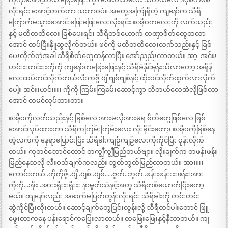
လိုးရင်း အောင့်တက်တာ သဘာဝပဲ။ အတွေ့အကြုံရှိတဲ့ ကျနော်က သီရိ
ကြောက်မသွားအောင် ဖြေးဖြေးလေးလိုးရင်း စအိုဝကလေးကို လက်သည်း
နှင့် မထိတထိလေး ခြစ်ပေးရင်း သီရိတစ်ယောက် တဏှာစိတ်တွေထလာ
အောင် ထပ်ပြီးနိုူဆွလိုက်တယ်။ ဖင်ကို မထိတထိလေးလက်သည်းနှင့် ခြစ်
ပေးလိုက်တဲ့အခါ သီရိစိတ်တွေထန်လာပြီး အော်ညည်းလာတယ်။ အာ့. အင်းး
ဟင်းးးဟင်းးးကိုကို ကျနော်တဖြေးဖြေးနှင့် သီရီခံနိုင်မှန်းသိလာတော့ အရှိန်
လေးထပ်တင်လိုက်တယ်လီးကဇွိ ဗျိ ဗျစ်ဗျစ်နှင့် ထိုးဝင်လိုက်ထွက်လာလိုက်
ပေါ့။ အင်းးဟင်းးးး ကိုကို ကြမ်းကြမ်ေးဆောင့်ကွာ သိတယ်လေအဲလိုဖြစ်လာ
အောင် တမင်လုပ်ထားတာ။
စအိုဝကိုလက်သည်းနှင့် ခြစ်လေ အားမလိုအားမရ စိတ်တွေဖြစ်လေ ဖြစ်
အောင်လုပ်ထားတာ သီရီကကြမ်းကြမ်းလေး လိုးခိုင်းတော့၊ စအိုဝကိုခြစ်နေ
တဲ့လက်ကို နေရာပြောင်းပြီး သီရိခါးကျဉ်ကျဉ်လေးကိုကိုင်ပြီး ဝုန်းလိုက်
တယ်။ ကုတင်ဘောင်တောင် တကျွီကျွီမြည်တယ်ဗျာ။ လိုးချက်က တဖန်းဖန်း
မြည်နေသလို လီးဝသ်ချက်ကလည်း ဘွတ်ဘွတ်မြည်လာတယ်။ အားးးး
ကောင်းတယ်..ကိုကိုဇွိ..ဗျိ..ဗျစ်..ဗျစ်…..ဗွက်..ဘွတ်..ဖန်းးဖန်းးးးဖန်းးအား
ကိုကို…အိုး..အားးရှီးးးရှီးးး နှာမှုတ်သံနှင့်အတူ သီရိတစ်ယောက်ပြီးတော့
မယ်။ ကျနော်လည်း အဆက်မပြတ်တွန်းလိုးရင်း သီရိခါးကို တင်းတင်း
ဆွဲကိုင်ပြီးလိုးတယ်။ ဆောင့်ချက်တွေပြင်းလွန်းလို့ သီရီတင်ပါးတောင် ဖြူ
ဖွေးတာကနေ ပန်းရောင်ကပြေးလာတယ်။ တဖြေးဖြေးနှင့်နီလာတယ်။ ကျ