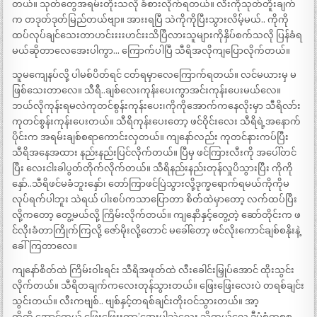
တယ်။ သုတ်တွေအရမ်းတိုးသလို ခံစားလိုက်ရတယ်။ လီးကိုသုတ်တိူးချက်
က တဒုတ်ဒုတ်မြည်တယ်ဗျာ။ အားးရပြီ သဲကိုကိုပြီးသွားလိမ့်မယ်.. ကိုကို
ထပ်လုပ်ချင်သေးတာဟင်းးးးဟင်းးသိပြီလားသူများကိုနှိပ်စက်သလို ပြန်ခံရ
မယ်ဆိုတာလေအေးပါကွာ… ကြောက်ပါပြီ သီရိအလိုကျပြောလိုက်တယ်။
သူမကျေနပ်လို့ ပါမစ်ပိတ်ရင် ငတ်ရမှာလေကြောက်ရတယ်။ လင်မယားမှ မ
ဖြစ်သေးတာလေ။ သီရီ..ချစ်လေးကုန်းပေးကွာအင်းကုန်းပေးမယ်လေ။
ဘယ်လိုကုန်းရမလဲကုတင်စွန်းကုန်းပေး၊ကိုကိုအောက်ကနေလိုးမှာ သီရိလာ်း
ကုတင်စွန်းကုန်းပေးတယ်။ သီရိကုန်းပေးတော့ ဖင်ဝိုင်းလေး သီရိရဲ့အနောက်
ပိုင်းက အရမ်းချစ်စရာကောင်းလှတယ်။ ကျနော်လည်း ကုတင်နားကပ်ပြီး
သီရိအနေအထား နည်းနည်းပြင်လိုက်တယ်။ ပြီမှ ဖင်ကြားလီးကို အပေါ်တင်
ပြီး လေးငါးခါပွတ်တိုက်လိုက်တယ်။ သီရိနည်းနည်းတုန်လှုပိသွားပြီး ကိုကို
နှော်..သီရိဖင်မခံဘူးနှော်၊ တော်ကြာဖင်ပြဲသွားလို့ဒုက္ခရောက်ရမယ်ကိုကိုမ
လုပ်ရက်ပါဘူး သဲရယ် ပါးစပ်ကသာပြောတာ စိတ်ထဲမှာတော့ လက်ထပ်ပြီး
လို့ကတော့ တွေ့မယ်လို့ ကြိမ်းလိုက်တယ်။ ကျနောိနှင့်တွေ့တဲ့ ဆော်တိုင်းက ဖ
င်လိုးခံတာကြိုက်ကြလို့ ဇော်မိုးလို့တောင် မခေါ်တော့ ဖင်လိုးကောင်ချစ်စနိုးနဲ့
ခေါ်ကြတာလေ။
ကျနော်စိတ်ထဲ ကြိမ်းဝါးရင်း သီရိအဖုတ်ထဲ လီးခေါင်းမြှုပ်အောင် ထိုးသွင်း
လိုက်တယ်။ သီရိတချက်ကလေးတုန်သွားတယ်။ ဖြေးဖြေးလေးပဲ တရစ်ချင်း
သွင်းတယ်။ လီးကဗျစ်.. ဗျစ်နှင့်တရစ်ချင်းတိုးဝင်သွားတယ်။ အာ့
ကိုကို.အောင့်တယ်.ဖြေးဖြေးးကွာ’အေးပါသဲလေး သိတယ်လေ ဒီပုံစံကစစ