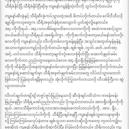
သီရိခံနိုင်ပြီ သီရိခံနိုင်ပြီဆိုမှ ကျနော်ကျန်ရှိတဲ့လီးကို သွင်းလိုက်တယ်။
ကျနော်ဆီးခုံနှင့် သီရိဆီးခုံကပ်သွားတဲ့အထိ ဖိကပ်လိုက်တယ်။ ဂေါ်လီသီးလို
ချုပ်ရိုးကဘုတွေက သီရိအဖုတ်နံရံတလျောက် ပွတ်ဆွဲလို့နေတယ်။
အာ့..ကိုကိုရယ်…အာ့.၊သားအိမ်များထိလေသလားကိုကို အထဲကအောင့်သွား
တယ်မထိပါဘူးသီရိရယ်.အစမို့ပါကွာ.. ကိုကိုဆက်လိုးတော့မယ်နော်အင်းလိုး
လေကိုကို ကျနော်လည်း လီးကိုတစ်လက္ခခန့်ချန်ပြီး အသွင်းအထုတ်မှန်မှန်နဲ့
အသားကျလေးကျင့်လိုးလိုက်တယ်။ ဗျစ်..ဗျစ် ဗျစ်..ဘွတ်..ဖတ်..ဖတ်အာ့
အင့်..ဟင်းးးဟင်းး သီရိကတော့မျက်လုံးလေးစုံမှိတ်ပြီး အောက်နှုတ်ခမ်း
လေးကိုက်ကာ ညည်းတွားနေတယ်လေ။ အာ့..ရှီးးရှီးမြန်မြန်လေးလုပ်ပေးပါ
ကိုကို ထိန်းပြီးလိုးနေတဲ့ကျနော်ဝမ်းသာသွားပြီး မြန်ြမ်န်လေးလိုးလိုက်တယ်။
ကျနော်ရဲ့ဆောင်ချက်မှာ သီရိအဖုတ်နှုတ်ခမ်းသားတွေ လိပ်ဝင်သွားမတတ်
ဖြစ်သလို ပြန်ထုတ်ချိန်မှာလည်း အုံလိုက်ကြွတက်လာသလို လီးဒစ်ကြီးက ဆွဲ
ယူလာတယ်။
လီးဝင်ချက်တဗျိ.ဗျိ တဇွပ်ဇွပ်မြည်နေသလို ဆီးခုံချင်းထိသံက တဖန်းဖန်း
မြည်နေပြီ။ သီရိရဲ့အော်ညည်းသံလည်း ပိုကျယ်လာတယ်။ အားးရှီးးရှီးးကိုကို
ရယ်..အာားသီရိကောင်းရဲ့လားအားအရမ်းကောင်းတယ်ကိုကို.. အား.. ရှီး…
ကြမ်းကြမ်းလေးလုပ်ပါကိုကို. သီရိပြီးချင်နေပြီ ကျနော်ချစ်သူလေးနာမှာစိုး
လို့ ကြမ်းကြမ်းမလုပ်ခဲ့တာ။ ချစ်သူသာ တောင်းဆိုလို့ကတော့ ကုတင်ကျိုးပ
စေဆိုတဲ့ ကျနော်သီရိပုခုံးကိုဆွဲကိုင်ပြီး ကြမ်းလိုက်တယ်။ သီရိကလည်း ကျ