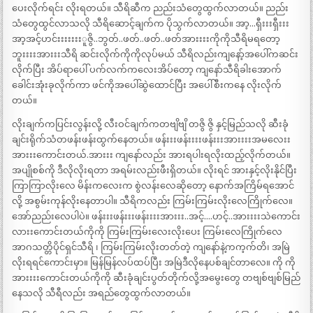
ပေးလိုက်ရင်း လိုးရတယ်။ သီရိဆီက ညည်းသံတွေထွက်လာတယ်။ ညည်း
သံတွေထွင်လာသလို သီရိဆောင့်ချက်က ပိုသွက်လာတယ်။ အာ့…ရှီးးးရှီးးး
အာ့အင့်ဟင်းးးးးးးူဇွိ..ဘွတ်..ဖတ်..ဖတ်..ဖတ်အားးးးကိုကိုသီရိမရတော့
ဘူးးးးအားးးသီရိ ဆင်းလိုက်ကိုကိုလုပ်မယ် သီရိလည်းကျနော့်အပေါ်ကဆင်း
လိုက်ပြီး အိပ်ရာပေါ် ပက်လက်ကလေးအိပ်တော့ ကျနော်သီရိခါးအောက်
ခေါင်းအုံးခုလိုက်ကာ ဖင်ကိုအပေါ်ဆွဲထောင်ပြီး အပေါ်စီးကနေ လိုးလိုက်
တယ်။
လိုးချက်ကပြင်းလွန်းလို့ လီးဝင်ချက်ကတဗျိဗျိ တဇွိ ဇွိ နှင့်မြည်သလို ဆီးခုံ
ချင်းရိုက်သံတဖန်းဖန်းထွက်နေတယ်။ ဖန်းးးဖန်းးးးဖန်းးးအားးးးအမလေးး
အားးးကောင်းတယ်.အားးး ကျနော်လည်း အားရပါးရလိုးထည့်လိုက်တယ်။
အပျိုစစ်ကို ဒီလိုလိုးရတာ အရမ်းလည်းဖီးရှိတယ်။ လိုးရင် အားနှင့်လိုးနိုင်ပြီး
ကြာကြာလိုးလေ မိန်းကလေးက စွဲလန်းလေဆိုတော့ နောက်အကြိမ်ရအောင်
လို့ အစွမ်းကုန်လိုးနေတာပါ။ သီရိကလည်း ကြမ်းကြမ်းလိုးလေကြိုက်လေ။
အော်ညည်းလေပါပဲ။ ဖန်းးးဖန်းးးဖန်းးးးအားးး..အင့်….ဟင့်..အားးးးသဲကောင်း
လားးကောင်းတယ်ကိုကို ကြမ်းကြမ်းလေးလိုးပေး ကြမ်းလေကြိုက်လေ
အာဂသတ္တိပိုင်ရှင်သီရိ ၊ ကြမ်းကြမ်းလိုးတတ်တဲ့ ကျနော်နဲ့ကက့က်တိ၊ အမြဲ
လိုးရရင်ကောင်းမှာ။ မြန်မြန်လပ်ထပ်ပြီး အမြဲဒီလိုနေပစ်ချင်တာလေ။ ကို ကို
အားးးးကောင်းတယ်ကိုကို ဆီးခုံချင်းပွတ်တိုက်လို့အမွေးတွေ တဗျစ်ဗျစ်မြည်
နေသလို သီရီလည်း အရည်တွေထွက်လာတယ်။