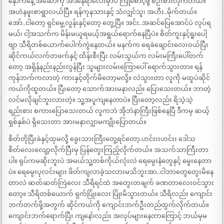
နောက်နေ့ အဲဆော်ကို အဲဒီနေရာလေးမှာပဲ ကြိုစောင့်ဖို့ စဉ်းစားလိုက်တယ်။
အဟဲနဖူးစာရွာလယ်ပြီ။ ရန်ကုနသားနှင့် သံလျှင်သူ၊ အဟီး..မိုက်တယ်။
အော်..ငါတော့ ရှင်မွေ့လွန်းနှင့်တော့ တွေ့ပြီ။ အင်း..အဆင်ပြေအောင်ပဲ လုပ်ရ
မယ်၊ ငါ့အသက်က မိန်းမယူရမယ့်အရွယ်ရောက်နေပြီပဲ။ စိတ်ကူးနှင့်ရူးပေါ့
ဗျာ သီရိတစ်ယောက်ပေါက်ကွဲနေတယ်။ မနက်က ရေခဲချောင်းလေးဝယ်ပြီး
ဆိုင်ကယ်လက်တဖက်နှင့် ထိန်းစီးပြီး လမ်းသွယ်က လမ်းမကြီးပေါ်တက်
တော့ အရှိန်နည်းနည်းလွန်ပြီး သူများလမ်းကြောပေါ် ရောက်သွားတာ။ ရန်
ကုန်ဘက်ကလာတဲ့ ကားနှင့်တိုက်မိတော့မလို့။ လဲသွားတာ လူကို မထူပဲဆိုင်
ကယ်ကိုထူတယ်။ ပြီးတော့ သောက်အားမနာလည်း ပြောသေးတယ်။ ဘာတဲ့
လင်မလိုချင်ဘူးလားတဲ့။ သူ့အပူကျနေတာပဲ။ ပြီးတော့လည်း ရိသဲ့သဲ့
ရည်းစား စကားပြောသေးတယ် လူကဘဲ အိုဘဲနာကြီးဖြစ်နေပြီ ဒီကမှ ဆယ့်
ရှစ်နှစ်ပဲ ရှိသေးတာ အားမနာလျှာမကျိုးပြောတယ်။
စိတ်တိုပြီးခဲနှင့်ထုမလို့ ခွေးသားကြီးတွေ့ရင်တော့.ဟင်းးးဟင်းး ဒေါသ
စိတ်လေးလျော့လိုက်ပြီးမှ ပြန်တွေးကြည့်လိုက်တယ်။ အသက်သာကြီးတာ
ပါ။ ရုပ်ကမဆိုးဘူးပဲ အမယ်သူ့တစ်ကိုယ်လုံးလဲ ရေမွေးနံတွေနှင့် မွေးနေတာ
ပဲ။ ရေမွေးပုလင်းများ ဖိတ်ကျလာခဲ့သလားမသိဘူးအာ..ငါဘာတွေတွေးမိနေ
တာလဲ ဆတ်ဆတ်ကြဲလေး သီရိရင်ထဲ အတွေးတချက် ခဏတာလေးဝင်သွား
တော့။ သီရိတစ်ယောက် ရှက်ပြုံးလေး ပြုံးမိသွားတယ်။ သီရိလည်း ကျောင်း
ဘက်တက်ဖို့အတွက် ဆိုင်ကယ်ကို ကျောင်းဘက်ဦးတည်ထွက်လိုက်တယ်။
ကျောင်းဘက်ရောက်ပြီး ကျနော်လည်း အလုပ်များနေတာကြောင့် ဘယ်မှမ