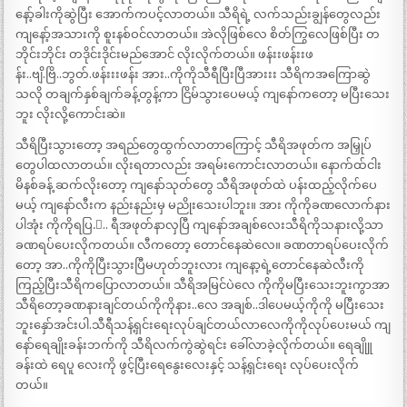
နော့်ခါးကိုဆွဲပြီး အောက်ကပင့်လာတယ်။ သီရိရဲ့ လက်သည်းချွန်တွေလည်း
ကျနော့်အသားကို စူးနစ်ဝင်လာတယ်။ အဲလိုဖြစ်လေ စိတ်ကြွလေဖြစ်ပြီး တ
ဘိုင်းဘိုင်း တဒိုင်းဒိုင်းမည်အောင် လိုးလိုက်တယ်။ ဖန်းးဖန်းးဖ
န်း..ဗျိ.ဗြိ..ဘွတ်.ဖန်းးးဖန်း အား..ကိုကိုသီရီပြီးပြီအားးး သီရိကအကြောဆွဲ
သလို တချက်နှစ်ချက်ခန့်တွန့်ကာ ငြိမ်သွားပေမယ့် ကျနော်ကတော့ မပြီးသေး
ဘူး လိုးလို့ကောင်းဆဲ။
သီရိပြီးသွားတော့ အရည်တွေထွက်လာတာကြောင့် သီရိအဖုတ်က အမြှုပ်
တွေပါထလာတယ်။ လိုးရတာလည်း အရမ်းကောင်းလာတယ်။ နောက်ထ်ငါး
မိနစ်ခန့် ဆက်လိုးတော့ ကျနော်သုတ်တွေ သီရိအဖုတ်ထဲ ပန်းထည့်လိုက်ပေ
မယ့် ကျနော်လီးက နည်းနည်းမှ မညိုးသေးပါဘူး။ အား ကိုကိုခဏလောက်နား
ပါအုံး ကိုကိုရပြ.ီ.. ရီအဖုတ်နာလှပြီ ကျနော်အချစ်လေးသီရိကိုသနားလို့သာ
ခဏရပ်ပေးလိုကတယ်။ လီကတော့ တောင်နေဆဲလေ။ ခဏတာရပ်ပေးလိုက်
တော့ အာ..ကိုကိုပြီးသွားပြီမဟုတ်ဘူးလား ကျနော့ရဲ့တောင်နေဆဲလီးကို
ကြည့်ပြီးသီရိကပြောလာတယ်။ သီရိအမြင်ပဲလေ ကိုကိုမပြီးသေးဘူးကွာအာ
သီရိတော့ခဏနားချင်တယ်ကိုကိုနား..လေ အချစ်..ဒါပေမယ့်ကိုကို မပြီးသေး
ဘူးနှော်အင်းပါ.သီရီသန့်ရှင်းရေးလုပ်ချင်တယ်လာလေကိုကိုလုပ်ပေးမယ် ကျ
နော်ရေချိုးခန်းဘက်ကို သီရိလက်ကွဲဆွဲရင်း ခေါ်လာခဲ့လိုက်တယ်။ ရေချိုူ
ခန်းထဲ ရေပူ လေးကို ဖွင့်ပြီးရေနွေးလေးနှင့် သန့်ရှင်းရေး လုပ်ပေးလိုက်
တယ်။