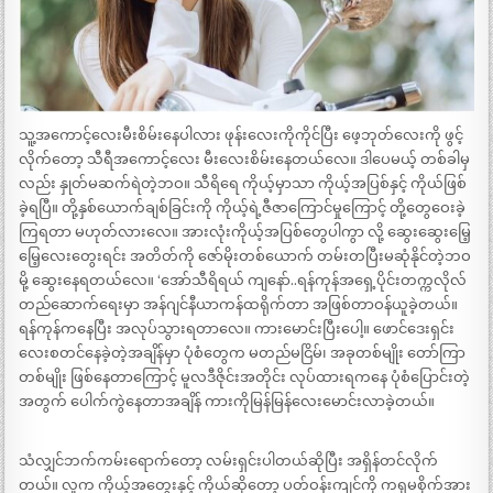
သူ့အကောင့်လေးမီးစိမ်းနေပါလား ဖုန်းလေးကိုကိုင်ပြီး ဖေ့ဘုတ်လေးကို ဖွင့်
လိုက်တော့ သီရီအကောင့်လေး မီးလေးစိမ်းနေတယ်လေ။ ဒါပေမယ့် တစ်ခါမှ
လည်း နှုတ်မဆက်ရဲတဲ့ဘဝ။ သီရိရေ ကိုယ့်မှာသာ ကိုယ့်အပြစ်နှင့် ကိုယ်ဖြစ်
ခဲ့ရပြီ။ တို့နှစ်ယောက်ချစ်ခြင်းကို ကိုယ့်ရဲ့ဇီဇာကြောင်မှုကြောင့် တို့တွေဝေးခဲ့
ကြရတာ မဟုတ်လားလေ။ အားလုံးကိုယ့်အပြစ်တွေပါကွာ လို့ ဆွေးဆွေးမြေ့
မြေ့လေးတွေးရင်း အတိတ်ကို ဇော်မိုးတစ်ယောက် တမ်းတပြီးမဆုံနိုင်တဲ့ဘဝ
မို့ ဆွေးနေရတယ်လေ။ ‘အော်သီရိရယ် ကျနော်..ရန်ကုန်အရှေ့ပိုင်းတက္ကလိုလ်
တည်ဆောက်ရေးမှာ အန်ဂျင်နီယာကန်ထရိုက်တာ အဖြစ်တာဝန်ယူခဲ့တယ်။
ရန်ကုန်ကနေပြီး အလုပ်သွားရတာလေ။ ကားမောင်းပြီးပေါ့။ ဖောင်ဒေးရှင်း
လေးစတင်နေခဲ့တဲ့အချိန်မှာ ပုံစံတွေက မတည်မငြိမ်၊ အခုတစ်မျိုး တော်ကြာ
တစ်မျိုး ဖြစ်နေတာကြောင့် မူလဒီဇိုင်းအတိုင်း လုပ်ထားရကနေ ပုံစံပြောင်းတဲ့
အတွက် ပေါက်ကွဲနေတာအချိန် ကားကိုမြန်မြန်လေးမောင်းလာခဲ့တယ်။
သံလျှင်ဘက်ကမ်းရောက်တော့ လမ်းရှင်းပါတယ်ဆိုပြီး အရှိန်တင်လိုက်
တယ်။ လူက ကိုယ့်အတွေးနှင့် ကိုယ်ဆိုတော့ ပတ်ဝန်းကျင်ကို ကရုမစိုက်အား