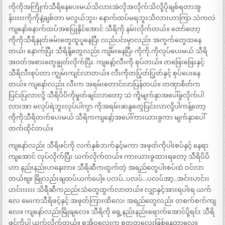
ကိုကိုအကြိုက်သီရိနေပေးမယ်သိလားအဲလိုအလိုက်သိလို့ပိုချစ်ရတာအွ
န်းးးးးကိုကိုနဲ့ချစ်တာ မလွယ်ဘူး၊ နောက်ထပ်မရဘူးသိလားဟာကြာ.သဲကလဲ
ကျနော်နောက်ထပ်အစပြုနိုင်အောင် သီရိကို နမ်းလိုက်တယ်။ တော်တော့
ကိုကိုသီရိနှုတ်ခမ်းတွေထူပူနေပြီ၊ လည်ပင်းမှာလည်း အကွက်တွေထနေ
တယ်၊ နောက်ပြီး သီရိနို့တွေလည်း ကျိမ်းနေပြီ၊ ကိုကို.ကိုလုပ်ပေးမယ် သီရိ
အဝတ်အစားတွေချွတ်လိုက်ပြီး. ကျနော့်လီးကို စုပ်တယ်။ တဖြေးဖြေးနှင့်
သီရိလီးစုပ်တာ ကျွမ်းကျင်လာတယ်။ လီးကိုတပြွတ်ပြွတ်နှင့် စုပ်ပေးနေ
တယ်။ ကျနော်လည်း လီးက အရမ်းတောင်လာပြန်တယ်။ တဏှာစိတ်က
ပြင်းပြလာလို့ သီရိပိပိကိုမှုတ်ချင်လာတော့ သဲ ကို့မျက်နှာအပေါ်ခွလိုက်ပါ
လားအာ မလုပ်ရဲဘူးလုပ်ပါကွာ ကိုအရမ်းဆန္ဒတွေပြင်းလာလို့ပါကန့်တော့
ကိုကိုသီရိတက်ပေးမယ် သီရိကကျနော့်အပေါ်ကားယားခွကာ မျက်နှာပေါ်
တက်ထိုင်တယ်။
ကျနော်လည်း သီရိဖင်ကို လက်နှစ်ဘက်နှင့်မကာ အဖုတ်ကိုပါးစပ်နှင့် နေရာ
ကျအောင် လုပ်လိုက်ပြီး ယက်လိုက်တယ်။ ကားယားခွထားရတော့ သီရိပိပိ
ဟာ နည်းနည်းဟနေတာ။ သီရိဆီကထွက်တဲ့ အရည်တွေပါးစပ်ထဲ ဝင်လာ
တယ်ဗျ။ မြိုလည်းချထပ်ယက်ပေါ့။ ပလပ်..ပလပ်…ပလပ်အာ့..အင်းးဟင်းး
ဟင်းးးးးး သိရီဆီကညည်းသံတွေထွက်လာတယ်။ လျှာနှင့်အားရပါးရ ယက်
လေ မေးကသီရိဖင့်နှင့် အဖုတ်ကြားထိလေ၊ အရည်တွေလည်း တစက်စက်ကျ
လေ။ ကျနော်လည်းမြိုချလေ။ သီရိကို ရှေ့နည်းနည်းရောက်အောင်ပို့ရင်း သီရိ
ဖင်ကိုပါ ယက်လိုက်တယ်။ စအိုဝလေးက စူတူတူလေးဖြစ်နေတာလေ။