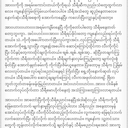
အားးးကိုကို အရမ်းကောင်းတယ်ကိုကိုရယ် သီရိဆီကညည်းသံတွေထွက်လာ
လေ။ ကျနော်ကြမ်းကြမ်းယက်လေပါပဲ။ သီရိအသံတွေ ဆူညံနေတာလေ။
နောက်ဆုံးသီရီအစေ့ကို အောက်ကနေပြီး ကလော်ပြီးလျှာနှင့်ထိုးတော့။
အားးဟားးးဟားးးးအရမ်းကျိမ်းနေပြီ ကိုကိုတော်ပါတော့ သီရိမနေတတ်
တော့ဘူးကွာ.. အင်းးဟင်းးးးအားးး သီရိရပ်ခိုင်းတော့ ကျနော်လည်းရပ်လိုက်
တယ်။ သဲ..ကိုကိုအပေါ်ကတက်ပြီးလုပ်ကွာအင်း..လုပ်ကြည့်မယ်ကိုကို သီရိ
အောက်ကိုရွှေ့သွားပြီး ကျနော့်အပေါ်က ဆောင့်ကြောင့်ထိုင်ကာ လီးကိုကိုင်
ပြီး ပိပိနှင့်တေ့ကာထိုင်ချလိုက်တယ်။ ဗျစ်..ဗျစ်..ဗျစ်အာ့… ဆိုပြီးတချက်ကြွ
လိုက်ကာ သီရိထက်ထိုင်ချတယ်။ သီရိမျက်နှာလှမ်းကြည့်တော့ မျက်လုံးစုံ
မှိတ်ပြီး အောက်နှုတ်ခမ်းကို ကိုက်ပြီးဇိမ်ယူနေတာ။ ပြီးတော့မှ သီရိက ြမ်ြမ်
လေးလုပ်တယ်။ လုပ်ရင်းညောင်းနေရင် ကြိတ်ပြီး ရှေ့တိုးနောက်ဆုတ် လုပ်
တယ်။ သီရိအပေါ်က ဆောင့်ချချက်ကြောင့် လီးကအဖုတ်ထဲတဗျိ.. ဗြိတ
ဘွတ်ဘွတ်တဖန်းဖန်းမြည်လာတယ်။ အင်းးဟင်းးးဟင်းးး..အားးး ငါးမိနစ်
လောက်လုပ်လိုက်တာ သီရီမောဟိုက်နေတဲ့ အသံကြားတွေကြားလာရတယ်။
အားးဟင်းး အာတော်ပြီကိုကိုသီရိညောင်းနေပြီအဲဒါဆိုလည်း သီရိကကိုကို့
ခြေထောက်ဘက် မျက်နှာမူပြီလုပ်ကြည့်ပါလား သီရိလည်း အနေထားမှန်
အောင်လုပ်လိုက်ပြီး လီးကိုပိပိထဲထည့်လိုက်တယ်။ လူကတော့ ခြေရင်းဘက်
လက်ထောက်ပြီး ထိုင်လိုက် ထလိုက်လုပ်ပေးတယ်။ ကျနော်က သူ့တင်သား
တွေကို တွန်းတင်လိုက်အောက်သို့ ချလိုက်နှင့် သီရိမညောင်းရအောင် အားကူ