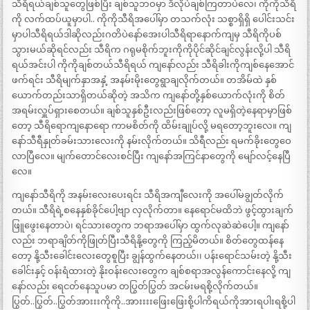
သီရိရယ်ချစ်သူတွေဖြစ်ပြီး ချစ်သူဘဝမှာ ဒီလိုပဲချစ်ကြတာပဲလေ၊ ကိုကိုသီရိ
ကို လက်ထပ်ယူမှာပါ.. ကိုကိုသီရိအပေါ်မှာ တသက်လုံး သစ္စာရှိရှိ ပေါင်းသင်း
မှာပါသီရိရယ်ဒါဆိုလည်းဂတိပဲနော်အေးပါသီရိရာနောက်ကျမှ သီရိကိုပစ်
သွားမယ်ဆိုရင်လည်း သီရိက ဂရုမစိုက်ဘူးကိုကိုပိုင်ဆိုင်ချင်လွန်းလို့ပါ သီရိ
ရယ်အင်းပါ ကိုကိုချစ်တယ်သီရိရယ် ကျနော်လည်း သီရိခါးကိုကျစ်နေအောင်
ဖက်ရင်း သီရိမျက်နှာအနှံ့ အနမ်းမိုးတွေရွာချလိုက်တယ်။ တအိမ်ထဲ နှစ်
ယောက်တည်းသာရှိတယ်ဆိုတဲ့ အသိက ကျနော်တို့နှစ်ယောက်လုံးကို စိတ်
အရမ်းလှူပ်ရှားစေတယ်။ ချစ်သူနှစ်ဦးလည်းဖြစ်တော့ လူမရှိတဲ့နေရာမှာဖြစ်
တော့ သီရိရောကျနောရော ကာမစိတ်ကို ထိမ်းချုပ်လို့ မရတော့ဘူးလေ။ ကျ
နော်သီရီနှုတ်ခမ်းသားလေးကို နမ်းလိုက်တယ်။ သိရီလည်း ရမက်ခိုးတွေဝေ
လာပြီလေ။ မျက်တောင်လေးစင်ပြီး ကျနော်အကြင်နာတွေကို မျော်လင့်နေပြီ
လေ။
ကျနော်သီရိကို အနမ်းလေးပေးရင်း သီရိအကျီလေးကို အပေါ်မချွတ်လိုက်
တယ်။ သီရိရဲ့စနေနှစ်ခိုင်ပေါ့ဗျာ လှလိုက်တာ။ နေရောင်မထိဘဲ ဖွင့်ထွားချက်
ဖြူဖွေးနေတာပဲ၊ ရင်သားတွေက ဘရာအပေါ်မှာ ထွက်လုဆဲဆဲပေါ့။ ကျနော်
လည်း ဘရာချိတ်ကိုဖြုတ်ပြီးသီရိနို့တွေကို ကြည့်မိတယ်။ စိတ်တွေထန်နေ
တော့ နို့သီးခေါင်းလေးတွေစူပြီး ချွန်ထွက်နေတယ်၊၊ ပန်းရောင်သမ်းတဲ့ နို့သီး
ခေါင်းနှင့် ဝန်းရံထားတဲ့ နိုးဝန်းလေးတွေက ချစ်စရာအလွန်ကောင်းနေလို့ ကျ
နော်လည်း ရေငတ်နေသူပမာ တပြွတ်ပြွတ် အငမ်းမရစို့လိုက်တယ်။
ပြွတ်..ပြွတ်..ပြွတ်အားးးကိုကို..အားးးးဖြေးဖြေးစို့ပါကိရယ်ကိုအားရပါးရစို့ပါ