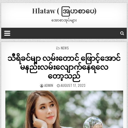
Hlataw ( အြပာစာပေ)
အောစာအုပ်များ
POSTED
NEWS
IN
သီရိခင်မျာ လမ်းတောင် ဖြောင့်အောင်
မနည်းလမ်းလျောက်နေရလေ
တော့သည်
ADMIN
AUGUST 17, 2023