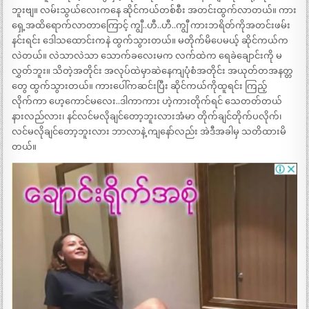
ဘူးဗျ။ လမ်းသွယ်လေးကနေ ဆိုင်ကယ်တစ်စီး အတင်းထွက်လာတယ်။ ကား
ရှေ့အထိရောက်လာတာကြောင့် ကျွီ..ဟီ..ဟီ..ကျွီ ကားဘရိတ်ကိုအတင်းဖမ်း
နင်းရင်း ဒေါသထောင်းကနဲ ထွက်သွားတယ်။ မတိုက်မိပေမယ့် ဆိုင်ကယ်က
လဲတယ်။ လဲသာလဲသာ သောက်ခလေးမက လက်ထဲက ရေခဲချောင်းကို မ
လွှတ်ဘူး။ သိတဲ့အတိုင်း အလုပ်ထဲမှာဆဲနေကျပုံစံအတိုင်း အယုတ်တအနတ္တ
တွေ ထွက်သွားတယ်။ ကားပေါ်ကဆင်းပြီး ဆိုင်ကယ်ကိုထူရင်း ကြည့်
လိုက်ကာ ဟေ့ကောင်မလေး..ဒါကာကား ဟဲ့ကားတိုက်ရင် သေတတ်တယ်
နားလည်လား၊ နင်လင်မလိုချင်တော့ဘူးလားအံမာ တိုက်ချင်တိုက်ပလိုက်၊
လင်မလိုချင်တော့ဘူးလား ဘာလာနဲ့ ကျနော်လည်း အဲဒီအခါမှ သတိထားမိ
တယ်။