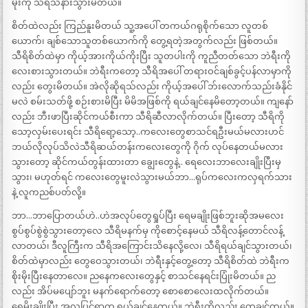
မိုးကို သီရိသနားသွားမိတယ်။
စိတ်ထဲလည်း ကြည်နူးမိတယ် သူ့အပေါ် တကယ်ဂရုစိုက်သော လူတစ်
ယောက်၊ ချစ်သောသူတစ်ယောက်ကို တွေ့ရတဲ့အတွက်လည်း ဖြစ်တယ်။
သီရိစိတ်ထဲမှာ ကိုယ့်အားကိုယ်ကိုးပြီး သူတပါးကို ကူညီတတ်သော ဘဲရီးကို
လေးစားသွားတယ်။ ဘဲရီးကတော့ သီရိအပေါ် တရားဝင်ချစ်ခွင့်ပန်လာမှာကို
လည်း တွေးမိတယ်။ အဲလိုဆိုရသ်လည်း ကိုယ့်အပေါ် ဘ်းလောက်သည်းခံနိုင်
မလဲ စမ်းသတ်ဖို့ စဉ်းစားမိပြီး မိမိအဖြစ်ကို ရယ်ချင်နေမိတော့တယ်။ ကျနော်
လည်း ဘီးဖာပြီးဆိုင်ကယ်စီးကာ သီရိဆီလာလိုက်တယ်။ ပြီးတော့ သီရိကို
သော့လှမ်းပေးရင်း သီရိရော့သော့..ကလေးတွေစာသင်ရဦးမယ်မလားဟင်
ဘယ်လိုလုပ်သိလဲသီရိဆယ်တန်းကလေးတွေကို ဂိုက် လုပ်နေတယ်မလား
သွားတော့ ဆိုင်ကယ်တွန်းထားတာ ချွေးတွေနဲ့.. ရေလေးဘာလေးချိုးပြီးမှ
သွား၊ မဟုတ်ရင် ကလေးတွေမူးလဲသွားမယ်ဘာ…ရုပ်ကလေးကလှရက်သား
နဲ့ လူကညစ်ပတ်လို့။
ဘာ…ဘာပြောတယ်ဟဲ..ဟဲအလုပ်တွေရှုပ်ပြီး ရေမချိုးဖြစ်ဘူးဆိုအမလေး
စွပ်စွပ်စွဲစွဲသွားတော့လေ သီရိမနက်မှ ကိုစောင့်နေမယ် သီရိလန့်တောင်လန့်
လာတယ်၊ ဒီလူကြီးက သီရိအကြောင်းသိနေလို့လေ၊ သီရိရယ်ချင်သွားတယ်၊
စိတ်ထဲမှာလည်း တွေဝေသွားတယ်၊ ဘဲရီးနှင့်တွေ့တော့ သီရိစိတ်ထဲ ဘဲရီးက
စိုးမိုးပြီးနေတာလေ။ ညနေကလေးတွေနှင့် စာသင်နေရင်းပြုံးမိတယ်။ ည
လည်း အိပ်မပျော်ဘူး မနက်ရောက်တော့ စောစောလေးထလိုက်တယ်။
ရေမိုးချိုးပြီး အလှပြင်ရာက ရယ်ချင်နေတယ်။ ဘဲရီးကိုလည်း တွေ့ချင်တယ်။