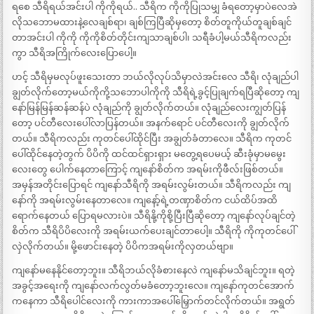
ရစေ သီရိရယ်အင်းပါ ကိုကိုရယ်.. သီရိက ကိုကိုပြုသမျှ ခံရတော့မှာပဲလေအဲ
လိုသဘောမထားနဲ့လေချစ်ရာ၊ ချစ်ကြပြီဆိုမှတော့ စိတ်တူကိုယ်တူချစ်ချင်
တာအင်းပါ ကိုကို ကိုကိုစိတ်တိုင်းကျသာချစ်ပါ၊ သရီခံပါ့မယ်သီရိကလည်း
ကွာ သီရိအကြိုက်လေးပြောပေါ့။
ဟင့် သီရိမှမလုပ်ဖူးသေးတာ ဘယ်လိုလုပ်သိမှာလဲအင်းလေ သီရိ၊ လုံချည်ပါ
ချွတ်လိုက်တော့မယ်ကိုကို့သဘောပါကိုကို သီရိရဲ့ခွင့်ပြုချက်ရပြီဆိုတော့ ကျ
နော်မြန်မြန်ဆန်ဆန်ပဲ လုံချည်ကို ချွတ်လိုက်တယ်။ လုံချည်လေးကျွတ်ပြန်
တော့ ပင်တီလေးပေါ်လာပြန်တယ်။ အနက်ရောင် ပင်တီလေးကို ချွတ်လိုက်
တယ်။ သီရိကလည်း ကုတင်ပေါ်ထိုင်ပြီး အချွတ်ခံတာလေ။ သီရိက ကုတင်
ပေါ်ထိုင်နေတဲ့တွက် ပိပိကို ထင်ထင်ရှားရှား မတွေ့ရပေမယ့် ဆီးခုံမှာမမွေး
လေးတွေ ပေါက်နေတာကြောင့် ကျနော်စိတ်က အရမ်းကိုဖီလ်းဖြစ်တယ်။
အမှန်အတိုင်းပြောရင် ကျနော်သီရိကို အရမ်းလွမ်းတယ်။ သီရိကလည်း ကျ
နော်ကို အရမ်းလွမ်းနေတာလေ။ ကျနော့်ရဲ့တဏှာစိတ်က ငယ်ထိပ်အထိ
ရောက်နေတယ် ပြောရမလားပဲ။ သီရိနို့ကိုစို့ပြီးပြီဆိုတော့ ကျနော်လုပ်ချင်တဲ့
စိတ်က သီရိပိပိလေးကို အရမ်းယက်ပေးချင်တာပေါ့။ သီရိကို ကိုကုတင်ပေါ်
လှဲလိုက်တယ်။ မို့ဖောင်းနေတဲ့ ပိပိကအရမ်းကိုလှတယ်ဗျာ။
ကျနော်မနေနိုင်တော့ဘူး။ သီရိဘယ်လိုခံစားနေလဲ ကျနော်မသိချင်ဘူး။ ရတဲ့
အခွင့်အရေးကို ကျနော်လက်လွတ်မခံတော့ဘူးလေ။ ကျနော်ကုတင်အောက်
ကနေကာ သီရိပေါင်လေးကို ကားကာအပေါ်မြှောက်တင်လိုက်တယ်။ အရွတ်