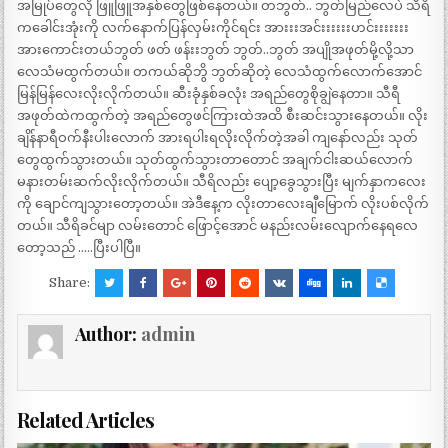
အမြုပ်တွေလို ဖြူဖြူအနှစ်တွေဖြစ်နေတယ်။ တဘွတ်.. ဘွတ်မြည်လေပဲ သီရိ
ကခေါင်းအုံးကို လက်နောက်ပြန်လှမ်းကိုင်ရင်း အားးးအင်းးးးးးဟင်းးးးးးး
အားကောင်းတယ်ဘွတ် ဖတ် ဖန်းးဘွတ် ဘွတ်..ဘွတ် အပျိုအဖုတ်မို့လို့သာ
လေသံမထွက်တယ်။ တကယ်ဆိုဘွိ ဘွတ်ဆိုတဲ့ လေသံထွက်လောက်အောင်
မြန်မြန်လေးလိုးလိုက်တယ်။ ဆီးခုံနှစ်ခလုံး အရည်တွေစိုချွဲနေတာ။ သီရီ
အဖုတ်ထဲကထွက်တဲ့ အရည်တွေဖင်ကြားထဲအထိ စီးဆင်းသွားနေတယ်။ လိုး
ချိန်နာရီဝက်နီးပါးလောက် အားရပါးရလိုးလိုက်တဲ့အခါ ကျနော်လည်း သုတ်
တွေထွက်သွားတယ်။ သုတ်ထွက်သွားတာတောင် အချက်ငါးဆယ်လောက်
မနားတမ်းဆက်လိုးလိုက်တယ်။ သီရိလည်း ပျော့ခွေသွားပြီး မျက်နှာကလေး
ကို ချောင်ကျသွားတော့တယ်။ အဲဒီဧန့က လိုးတာလေးချီမြောက် လိုးပစ်လိုက်
တယ်။ သီရိခင်မျာ လမ်းတောင် ဖြောင့်အောင် မနည်းလမ်းလျောက်နေရလေ
တော့သည် …..ပြီးပါပြီ။
Share:
Author:
admin
Related Articles