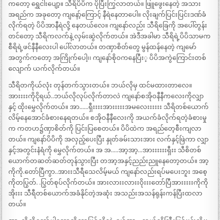
ကတော့ ရွှေငါးပျော့။ သီရိပိပိက ပိုပြီးကြွလာတယ်။ ဖြူဖွေးနေတဲ့ အသား
အရည်က အခုတော့ ကျနော့်ကြောင့် နီရဲနေတာပေါ။ လိုးချက်ပြင်းပြင်းဒဏ်ခံ
လိုက်ရတဲ့ ပိပိအာနီရဲလို့ နေတယ်လေ။ ကျနော်လည်း သီရိခြေကို အပေါ်တွန်း
တင်တော့ သီရိကလက်နဲ့ လှမ်းဆွဲလိုက်တယ်။ အဲဒီအခါမာ သီရိရဲ့ပိပိသာမက
စီရိရဲ့ဖင်နီနီလေးပါ ပေါ်လာတယ်။ တဏှာစိတ်တွေ မွန်ထန်နေတဲ့ ကျမော်
အတွက်ကတော့ အကြိုက်ပေါ့၊၊ ကျနော်စိုဝကနေပြီး့ ပိပိအကွဲကြောင်းတစ်
လျောက် ယက်လိုက်တယ်။
သီရိတကိုယ်လုံး တုန်တက်သွားတယ်။ ဘယ်လိုမှ ထင်မထားတာလေ။
အားးးးကိုငိုရယ်..ဘယ်လိုလုပ်လိုက်တာလဲ ကျနော်စအိုဝနီနီကလေးကိုလျှာ
နှင့် ထိုးမွှေလိုက်တယ်။ အာ……ရှီးးးးအားးးးးအမလေးးးးးး သီရိတစ်ယောက်
လိမ့်နေအောင်ခံစားနေရတယ်။ စအိုဝနီနီလေးကို အယက်ခံလိုက်ရတဲ့ခံစားမှု
က ကတဟ၌ဏှာစိတ်ကို ပြင်းပြစေတယ်။ ပိပိထဲက အရည်တေ့စီးကျလာ
တယ်။ ကျနော်ပိပိကို အလှည့်ပေးပြီး နှုတ်ခမ်းသားအား လက်နှင့်ဖြဲကာ လျှာ
နှင့်အတွင်းနံရံကို မွှေလိုက်တယ်။ အ အ…..အာ့အာ့…အားးးးးးရှီးး သီစိတစ်
ယောက်တဆတ်ဆတ်တုန်သွားပြီး တအာ့အနှင့်ညည်းညူနေတော့တယ်။ အာ့
ကိုကို.တော်ပြီကွာ..အားးသီရီသေလိမ့်မယ် ကျနော်လည်းရပ်မပေးဘူး အစေ့
ကိုတပြွတ်. .ပြွတ်စုပ်လိုက်တယ်။ အားလားးလားးဝိုးးးတော်ပြီအားးးးးကိုကို
အိုးးး သီရီတစ်ယောက်အခံနိုင်တဲ့အဆုံး အသည်းအသန်ရုန်းကန်ပြီးထလာ
တယ်။