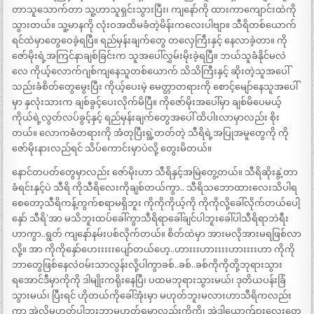
တာသူသောက်တာ သူ့ဟာသူရှင်းသွားပြီး၊ ကျနော်ကို ထားကာကျောင်းထဲကို
သွားတယ်။ သူ့မာနကို လုံးဝအထိမခံတဲ့မိန်းကလေးပါဗျာ။ သီရိတစ်ယောက်
ရင်ထဲမှာတွေဝေခဲ့ရပြီ။ ရည်မှန်းချက်တွေ တလှေကြီးနှင့် နေလာခဲ့တာ။ ကို
ဇော်မိုးရဲ့အကြင်နာချစ်ခြင်းက သူအပေါ်လွှမ်းမိုးခဲ့ရပြီ။ ဘယ်သူခံနိုင်မလဲ
လေ ကိုယ့်လောက်ဂျစ်ကျနေသူတစ်ယောက် သိသိကြီးနှင့် ဆိုးတဲ့သူအပေါ်
သည်းခံစိတ်တွေမွေးပြီး ကိုယ့်ပေးမဲ့ မေတ္တာတရားကို စောင့်မျော်နေသူအပေါ်
မှာ နှလုံးသားက ချစ်ခွင့်ပေးလိုက်မိပြီ။ ကိုဇော်မိုးအပေါ်မှာ ချစ်မိပေမယ့်
ကိုယ်ရဲ့လွတ်လပ်ခွင့်နှင့် ရည်မှန်းချက်တွေအပေါ် ထိပါးလာမှာလည်း စိုး
တယ်။ လောကဓံတရားကို အံတုပြီးရွဲ့တတ်တဲ့ သီရိရဲ့အပြုအမူတွေကို ကို
ဇော်မိုးနားလည်ရင် သိပ်ကောင်းမှာပဲလို့ တွေးမိတယ်။
နောင်တပတ်တွေမှာလည်း ဇော်မိုးဟာ သီရိနှင့်အမြဲတွေ့တယ်။ သီရိဆိုးနွဲ့တာ
ခံရင်းနှင့်ပဲ သီရိ ကိုသီရိလေးကိုချစ်တယ်ကွာ.. သီရိသဘောထားလေးသိပါရ
စေတော့သီရိကန့်ကွက်စရာမရှိဘူး ကိုကိုကိုယ့်ကို ကိုကိုလို့ခေါ်လိုက်တယ်ပေါ့
နှော် သီရိ’အာ မသိဘူးထပ်ခေါ်ကွာသီရိရာခေါ်ချင်ပါဘူးခေါ်ပါသီရိရာဘဲရီး
ဟာကွာ..ရွတ် ကျနော်နမ်းပစ်လိုက်တယ်။ စိတ်ထဲမှာ အားမလိုအားမရဖြစ်လာ
လို့။ အာ ကိုကိုနှော်ဟေးးးးးပျော်တယ်ဟေ့..ဟားးးဟားးးးဟားးးးဟာ ကိုကို
ဘာတွေဖြစ်နေလဲဝမ်းသာလွန်းလို့ပါကွာခစ်..ခစ်..ခစ်ကိုကိုတို့ဘုရားသွား
ရအောင်ဒီမှာကိုကို ဒါမျိုးကရိုးနေပြီ၊ ပထမဘုရားသွားမယ်၊ ဒုတိယပန်းခြံ
သွားမယ်၊ ပြီးရင် ဟိုတယ်ကိုခေါ်အုံးမှာ မဟုတ်ဘူးမလားဟာသီရိကလည်း
ကွာ အဲလိုမဟုတ်ပါဘူးဘာမဟုတ်ရမှာလည်းကိုကို၊ အဲဒါယောက်ျားလေးတွေ