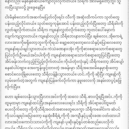
နော်လည်း မိနစ်နှစ်ဆယ်ကျော်လိုးလိုက်တယ်။ သီရိက အားမရှိတော့ဘူး သူ
ကပြီးသွားလို့ ဒူးခွေနေပြီ။
ငါးမိနစ်လောက်အဆက်မပြတ်လိုးရင်း လီးကို အဆုံးထိကပ်ကာ သုတ်တွေ
ပန်းထည့်လိုင်တယ်။ သုတ်တွေကုန်အောင် ပန်းထည့်လိုက်ပြီးတော့ သီရိခါးကို
လွှတ်ချလိုက်တယ်။ သီရိက ကျနော်လွှတ်လိုက်တော့ ကုတင်ပေါ် မှောက်
လျက်ကျသွားတယ်။ ကျနော်လည်း သီရိဘေးနားကပ်ပြီး ချစ်လေး..အိုကေရဲ့
လားအားကိုမရှိတော့ဘူးကိုကိုရယ် ဖျော့တော့တော့လေသံနှင့်ပြောလေတော့
ကျနော်ရယ်ချင်သွားတယ်။ ကဲသဲခဏနားအုံး ကိုကိုစားစရာသောက်စရာတွေ
ပြင်လိုက်ဦးမယ်အင်းပါကိုကို ကျနော်စားစရာသောက်စရာတွေပြင်ပြီးတော့
အိပ်ခန်းဘက်လှည့်ကြည့်လိုက်တယ်။ ကိုယ်တုံးလုံးနှင့် သီရိကတော့ အိပ်ပျော်
နေဆဲပါပဲဗျာ။ အေးကွန်းဖွင့်ထားတဲ့ အခန်းမှာ သီရိအအေးမိနေမှာစိုးတော့
စောင်လေးခြုံပေးတော့ သီရိလန့်နိုးသွားတယ်။ ဟင်..ကိုကို ဆိုပြီး ကျနော့်ကို
လှမ်းဖက်တဲ့အတွက် ကျနော်ပြန်ဖက်လိုက်ကာ နဖူးလေးကို အနမ်းတပွင့်ခြွေ
လိုက်ပြီး။
ဟော ချစ်လေးနိုးသွားပြီလားအင်းကိုကို ထလေ သီရိ..စားလို့ရပြီအင်း..ကိုကို
ထူမှထမှာ ကျနော်ထပ်ပြီးအနမ်းလေးပေးရင်း သီရိကို အိပ်ရာပေါ်ထူမတ်
ပေးလိုက်တော့ ကိုကိုသီရိအဝတ်အစားတွေပေးကွာ သီရိကခေါင်းက ဆံပင်
ကိုသပ်ချရင်းပြောတော့ နေအုံးစီရိရဲ့ကိုကို အကျီၤနှင့်ပုဆိုးခဏ ဝတ်ထားပါ
လားအင်းးကောင်းသားပဲကိုကို ကျနော် ပုဆိုးနှင့်ရှပ်တစ်ထည်ပေးလိုက်
တယ်။ သီရိလည်း ယူဝတ်လိုက်တယ်။ ကျနော့်အဝတ်အစားလေးနှင့်လည်း