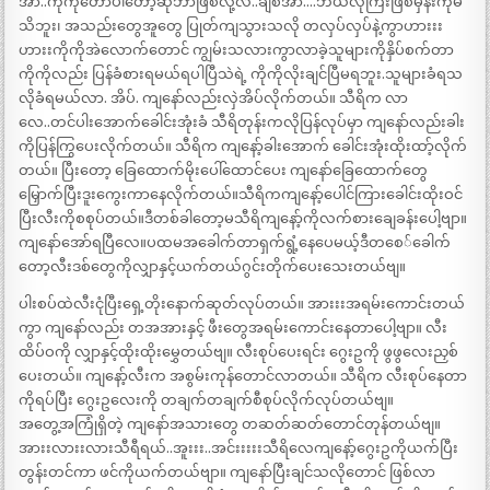
အာ..ကိုကိုတော်ပါတော့ဆိုဘာဖြစ်လို့လဲ..ချစ်အာ….ဘယ်လိုကြီးဖြစ်မှန်းကိုမ
သိဘူး၊ အသည်းတွေအူတွေ ပြုတ်ကျသွားသလို တလှပ်လှပ်နဲ့ကွာဟားးး
ဟားးကိုကိုအဲလောက်တောင် ကျွမ်းသလားကွာလာခဲ့သူများကိုနှိပ်စက်တာ
ကိုကိုလည်း ပြန်ခံစားရမယ်ရပါပြီသဲရဲ့ ကိုကိုလိုးချင်ပြီမရဘူး.သူများခံရသ
လိုခံရမယ်လာ. အိပ်. ကျနော်လည်းလှဲအိပ်လိုက်တယ်။ သီရိက လာ
လေ..တင်ပါးအောက်ခေါင်းအုံးခံ သီရိတုန်းကလိုပြန်လုပ်မှာ ကျနော်လည်းခါး
ကိုပြန်ကြွပေးလိုက်တယ်။ သီရိက ကျနော့်ခါးအောက် ခေါင်းအုံးထိုးထာ့်လိုက်
တယ်။ ပြီးတော့ ခြေထောက်မိုးပေါ်ထောင်ပေး ကျနော်ခြေထောက်တွေ
မြှောက်ပြီးဒူးကွေးကာနေလိုက်တယ်။သီရိကကျနော့်ပေါင်ကြားခေါင်းထိုးဝင်
ပြီးလီးကိုစစုပ်တယ်။ဒီတစ်ခါတော့မသီရိကျနော့်ကိုလက်စားချေခန်းပေါ့ဗျာ။
ကျနော်အော်ရပြီလေ။ပထမအခေါက်တာရှက်ရွံ့နေပေမယ့်ဒီတစေ်ခေါက်
တော့လီးဒစ်တွေကိုလျှာနှင့်ယက်တယ်ဂွင်းတိုက်ပေးသေးတယ်ဗျ။
ပါးစပ်ထဲလီးငုံပြီးရှေ့တိုးနောက်ဆုတ်လုပ်တယ်။ အားးးအရမ်းကောင်းတယ်
ကွာ ကျနော်လည်း တအအားနှင့် ဖီးတွေအရမ်းကောင်းနေတာပေါ့ဗျာ။ လီး
ထိပ်ဝကို လျှာနှင့်ထိုးထိုးမွှေတယ်ဗျ။ လီးစုပ်ပေးရင်း ဂွေးဥကို ဖွဖွလေးညှစ်
ပေးတယ်။ ကျနော့်လီးက အစွမ်းကုန်တောင်လာတယ်။ သီရိက လီးစုပ်နေတာ
ကိုရပ်ပြီး ဂွေးဥလေးကို တချက်တချက်စီစုပ်လိုက်လုပ်တယ်ဗျ။
အတွေ့အကြုံရှိတဲ့ ကျနော်အသားတွေ တဆတ်ဆတ်တောင်တုန်တယ်ဗျ။
အားးလားးလားသီရီရယ်..အူးးး..အင်းးးးးသီရိလေကျနော့်ဂွေးဥကိုယက်ပြီး
တွန်းတင်ကာ ဖင်ကိုယက်တယ်ဗျာ။ ကျနော်ပြီးချင်သလိုတောင် ဖြစ်လာ