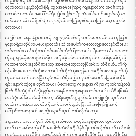
လည်းစုပ်လိုက်တယ်။ သီရိက သူ့ပါးစပ်ထဲလီးဝင်ဆန့်အောင် အားထုတ်စုပ်
လိုက်တယ်။ နူးညံ့တဲ့သီရိရဲ့ လျှာအစွမ်းကြောင့် ကျနော့်လီးက အစွမ်းကုန်
တောင်လာတယ်။ အကြောကြီးပျိုင်းပျိုင်ထပြီး သံခေါင်းတစ်ချောင်းလို မာ
ထန်လာတယ်။ သီရိခင်မျာ ကျနော့်လီးဒစ်ကြီးငုံစုပ်ရတာကြာတော့ ညောင်း
လာတယ်။
အပြင်ကပဲ ရေခဲမုန့်စားသလို လျှာနှင့်လီးဒစ်ကို ယက်ပေးတယ်လေ။ စူကြား
ဖူးနာဝရှိသလိုပဲလုပ်ပေးရှာတယ်။ သဲ အပေါက်ကလေးလျှာလေးနှင့်ထိုးပေး
အင်းးအင်းးး လီးကိုယက်ရင်းခေါင်းညိတ်ပြရှာတယ်။ ပြီးတော့ လီးအဝလေး
ကိုလျှာနှင့်ထိုးပေးရင်း ဒီလိုလားကိုကိုအင်းကောင်းလိုက်တာသီရိရယ်ကိုကို
ကသာကောင်းနေသီရိမှာတော့ အာတွေညောင်းလှပြီအင်းပါသီရီရယ်.. ကိုကို
လိုးပါရစေတော့ကိုကိုသေဘာပါ ကိုကိုကဲ ခုနတုန်းကအတိုင်းလေးနေ၊ ကိုကို
ကုတင်အောက်ကနေပြီး လုပ်မယ် သီရိလည်း ကုတင်အောက်ခြေဆင်းထိုင်
ရင်း နောက်သို့လှချလိုက်တယ်။ ပုံစကတော့ ကျနော့်အကြိုက် ကုတင်ကန့်လန်
ဖြတ်အိပ်တဲ့ပုံပါ။ ဒီလိုးနည်းက အရမ်းအားရစရာကောင်းတယ်။ သီရိခြေနှစ်
ဘက်မိုးပေါ်ထောင်လိုက်တော့ သီရိအဖုတ်ရဲ့ နှုတ်ခမ်သးပြူးပြီး ထွက်လာ
တယ်။ ကျနော်လည်း လီးကိုလက်တဖက်နဲ့ကိုင်ပြီး လီးဒစ်မြုပ်ရုံ အကွဲ
ကြောင်းတလျောက် ရှေ့တိူးနောက်ဆုတ် လုပ်လိုက်တော့။
အာ့..အင်းးဟင်းးးကိုကို သီရိရဲ့အသံလေးကတုန်တုန်ရီရီလေး ထွက်လာ
တယ်။ ကျနော်လည်း ပိပိအပေါက်ထဲလီးကို ဖိနှိပ်ပြီးသွင်းလိုက်တယ်။ လီးဒစ်
ကဝင်သွားတာ သီရီရဲ့ အဖုတ်နှုတ်ခမ်းသားတွေပါ လိပ်ဝင်သွားသလို မြင်ရ