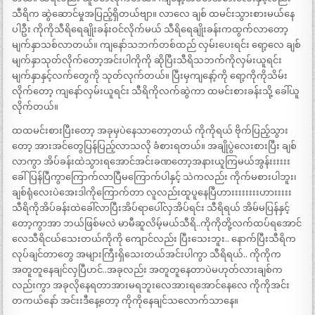
သီရိက ဆွဲဆောင်မှုအပြည့်ရှိတယ်ဗျာ။ လာလေ ချစ် ထမင်းသွားစားမယ်နေ
ပါဦး ကိုကိုသီရိရေချိုးခန်းဝင်လိုက်မယ် သီရိရေချိုးခန်းကထွက်လာတော့
မျက်နှာသစ်လာတယ်။ ကျနော်သဘက်တစ်ထည် လှမ်းပေးရင်း ရော့လေ ချစ်
မျက်နှာသုတ်လိုက်တော့အင်းပါကိုကို ဆိုပြီးသီရိသဘက်ကိုလှမ်းယူရင်း
မျက်နှာနှင့်လက်တွေကို သုတ်လုက်တယ်။ ပြီးမှကျနော့်ကို ရော့ကိုကိုသိမ်း
လိုက်တော့ ကျနော်လှမ်းယူရင်း သီရိကိုလက်ဆွဲကာ ထမင်းစားခန်းသို့ ခေါ်ယူ
လိုက်တယ်။
ထထမင်းစားပြီးတော့ အခုမှပဲနေသာတော့တယ် ကိုကိုရယ် ဗိုက်ပြည့်သွား
တော့ အားအင်တွေပြန်ပြည့်လာသလို ခံစားရတယ်။ အချိုပွဲလေးစားပြီး ချစ်
လာကွာ အိပ်ခန်းထဲသွားရအောင်အင်းခဏတော့အနားယူကြမယ်အွန်းးးးးး
ခေါ်ပြန်ပြီကွာကြောက်လာပြီမကြောက်ပါနှင့် သဲကလည်း ကိုက်မစားပါဘူး၊
ချစ်ရုံလေးပဲအေးဒါကိုကြောက်တာ လူလည်းထူပူနေပြီဟားးးးးးးးဟားးးးး
သီရိကိုအိပ်ခန်းထဲခေါ်လာပြီးအိပ်ရာပေါ်လှအိပ်ရင်း သီရိရယ် အိမ်မပြန်နှင့်
တော့ကွာအာ ဘယ်ဖြစ်မလဲ မာမီဆူလိမ့်မယ်သီရိ..ကိုကိုတို့လက်ထပ်ရအောင်
လေသီရိငယ်သေးတယ်ကိုကို ကျောင်လည်း ပြီးသေးဘူး.. နောက်ပြီးသီရိက
လုပ်ချင်တာတွေ အများကြီးရှိသေးတယ်အင်းပါကွာ သီရိရယ်.. ကိုကိုက
အတူတူနေချင်လှပြီဟင်..အခုလည်း အတူတူနေတာပဲမဟုတ်လားချစ်က
လည်းကွာ အခုလိုနေရတာအားမရဘူးလေအားရအောင်နေလေ ကိုကိုအင်း
တကယ်နော် အင်းးဒီနေ့တော့ ကိုကိုနေချင်သလောက်သာနေ။