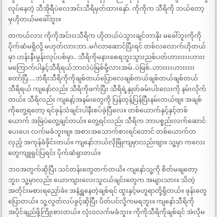
လုပ်နေတဲ့ သီအိုရီပဲလေအင်းသီရိမှတ်ထားနှော်. ကိုကိုက သီရိကို ဘယ်တော့
မှဟိုတယ်မခေါ်ဘူး။
တကယ်လား ကိုကိုအင်းးးသီရိက ဟိုတယ်ပဲသွားချင်တာနိုး မခေါ်ဘူးကိုကို
ပိုက်ဆံမရှိလို့ မဟုတ်လားဘာ..မင်္ဂလာဆောင်ပြီးရင် တစ်လလောက်ဟိုတယ်
မှာ ဟန်းနီးမွန်းလုပ်ပစ်မှာ.. သီရိကိုမနားစေရဘူးသွားညစ်ပတ်ဟားးးးးဟားး
မကြောက်ပါနှင့်သီရိရယ်ဘာလဲပဲမြစ်မို့လားအမ်..ပဲမြစ်..ဟားးးးဟားးးးး
တော်ပြီ…..ဘဲရီးသီရိကိုကိုချစ်တယ်ပြောလေချစ်တယ်ချစ်တယ်ချစ်တယ်
သီရိရယ် ကျနော်လည်း သီရိကိုဖက်ပြီး သီရိရဲ့နှုတ်ခမ်းပါးလေးကို နမ်းလိုက်
တယ်။ သီရိလည်း ကျနော့်အနမ်းတွေကို ပြန်တုန့်ပြန်ပြီးနမ်းတယ်ဗျ။ အချစ်
ကိုတွေ့ရတော့ ရင်ခုန်သံချင်းပါနီးစပ်ခဲ့ပြီလေ။ တစ်ယောက်နှင့်နှင့်တစ်
ယောက် အမြဲပဲတွေ့ချင်တယ်။ တွေ့ရင်လည်း သီရိက ဘာပစ္စည်းလက်ဆောင်
ပေးပေး လက်မခံဘူးဗျ။ အစားအသောက်စားရင်တောင် တစ်ယောက်တ
လှည့် အကုန်ခံခိုင်းတယ်။ ကျနော်ဘယ်လိုမြိုကျမှာလည်းဗျာ။ သူ့မှာ ကလေး
တွေကျူရှင်ပြရင်း ပိုက်ဆံရှာတယ်။
ဘဝအတွက်ဆိုပြီး သင်တန်းတွေတက်တယိ။ ကျနော်သူ့ကို စိတ်မချတော့
ဘူး၊ သူ့မှာလည်း ယောကျားလေးသူငယ်ချင်းတွေက အများသား။ သိတဲ့
အတိုင်းမစားရညှော်ခံ။ အနံ့ရှူနေတဲ့ချစ်ရင် ထူးနှင့်မဟူရာတို့ရှိတယ်။ ဖုန်းတွေ
ပြောတယ်။ သူ့လွတ်လပ်ခွင့်ဆိုပြီး ပိတ်ပင်လို့ကမရဘူး။ ကျနော်သီရိကို
အပိုင်ချည်ဖို့ကြိုးစားတယ်။ လုံးဝလက်မခံဘူး။ ကိုကိုသီရိကိုချစ်ရင် အဲလိုမ