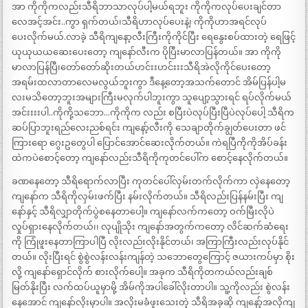
အာ ကိုကိုကလည်းသီရိဘာသာလုပ်ပါ့မယ်ရဘူး ကိုကိုကလုပ်ပေးချင်တာ
လေအင့်အင်း..ကွာ ရှက်တယ်၊သီရိဟာလုပ်ပေးနဲ့၊ ကိုကိုဟာအရင်လုပ်
ပေးလိုက်မယ်.လာခဲ့ သီရိကျနော့လီးကြီးကိုကိုင်ပြီး ရေနွေးစပ်ထားတဲ့ ရေဖြင့်
ယုယုယယဆေးပေးတော့ ကျနော်လီးက ပိုပြီးမာလာပြန်တယ်။ အာ ကိုကို
မာလာပြန်ပြီ၊တော်တော်ဆိုးတယ်ဟင်းးဟင်းးးသီရိအဲလိုကိုင်ပေးတော့
အရမ်းထလာတာလေမလွယ်ဘူးကွာ ဒီနေ့တော့အသက်တောင် အိမ်ပြန်ပါ့မ
လးမသိတော့ဘူးအများကြီးမလုက်ပါဘူးကွာ သူပျော့သွားရင် ရပ်လိုက်မယ်
အင်းးးးပါ..ကိုကို့သဘော…ကိုကိုက လည်း စပြီးပဲလုပ်ပြီးပြီပဲလုပ်ပေါ့ သီရိက
ဆပ်ပြာဘူးရည်လေးညစ်ရင်း ကျနော့်လီးကို သေချာတိုက်ချွတ်ပေးတာ ဖင်
ကြားရော ဂွေးဥတွေပါ ပြောင်အောင်ဆေးလိုက်တယ်။ ကဲရပြီကိုကိုအိပ်ခန်း
ထဲကပဲစောင့်တော့ ကျနော်လည်းသီရိကိုကုတင်ပေါ်က စောင့်နေလိုက်တယ်။
ခဏနေတော့ သီရိရောက်လာပြီး ကုတင်ပေါ်လှမ်းတက်လိုက်ကာ လှဲနေတော့
ကျနော်က သီရိကိုလှမ်းဖက်ပြီး နမ်းလိုက်တယ်။ သီရိလည်းပြန်နမ်းပြီး ကျ
နော်နှင့် သီရိလျှာတိုက်ပွဲစနေတာပေါ့။ ကျနော်လက်ကတော့ ဝက်မြီးလိုပဲ
လှုပ်ရှားနေလိုက်တယ်၊၊ လုပျိုသိုး ကျနော်အတွက်ကတော့ လိင်ဆက်ဆံရေး
ကို ကြုံဖူးနေတာကြာပါပြီ လိုးလည်းလိုးနိုင်တယ်၊ အကြာကြီးလည်းလုပ်နိုင်
တယ်။ လိုးပြီးရင် စွဲစွဲလန်းလန်းကျန်တဲ့ သဘောတွေကြောင့် ဇယားကပ်မှာ စိုး
လို့ ကျနော်ရှောင်လိုက် စားလိုက်ပေါ့။ အခုက သီရိကိုတကယ်လည်းချစ်
မြတ်နိုးပြီး လက်ထပ်ယူမှာမို့ အိမ်ကိုအပါခေါ်လိုးတာပါ။ သူ့ကိုလည်း စွဲလန်း
နေအောင် ကျနော်လိုးမှာပါ။ အလိုးမခံဖူးသေးတဲ့ သီရိအခုဆို ကျနော့်အလိုကျ