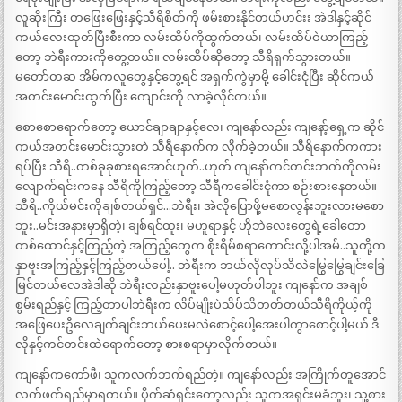
လူဆိုးကြီး တဖြေးဖြေးနှင့်သီရိစိတ်ကို ဖမ်းစားနိုင်တယ်ဟင်းး အဲဒါနှင့်ဆိုင်
ကယ်လေးထုတ်ပြီးစီးကာ လမ်းထိပ်ကိုထွက်တယ်၊ လမ်းထိပ်ဝဲယာကြည့်
တော့ ဘဲရီးကားကိုတွေ့တယ်။ လမ်းထိပ်ဆိုတော့ သီရိရှက်သွားတယ်။
မတော်တဆ အိမ်ကလူတွေနှင့်တွေ့ရင် အရှက်ကွဲမှာမို့ ခေါင်းငုံပြီး ဆိုင်ကယ်
အတင်းမောင်းထွက်ပြီး ကျောင်းကို လာခဲ့လိုင်တယ်။
စောစောရောက်တော့ ယောင်ချာချာနှင့်လေ၊ ကျနော်လည်း ကျနော့်ရှေ့က ဆိုင်
ကယ်အတင်းမောင်းသွားတဲ သီရီနောက်က လိုက်ခဲ့တယ်။ သီရိနောက်ကကား
ရပ်ပြီး သီရိ..တစ်ခုခုစားရအောင်ဟုတ်..ဟုတ် ကျနော်ကင်တင်းဘက်ကိုလမ်း
လျောက်ရင်းကနေ သီရိကိုကြည့်တော့ သီရီကခေါင်းငုံကာ စဉ်းစားနေတယ်။
သီရိ..ကိုယ်မင်းကိုချစ်တယ်ရှင်…ဘဲရီး၊ အဲလိုပြောဖို့မစောလွန်းဘူးလားမစော
ဘူး..မင်းအနားမှာရှိတဲ့၊ ချစ်ရင်ထူး၊ မဟူရာနှင့် ဟိုဘဲလေးတွေရဲ့ခေါတော
တစ်ထောင်နှင့်ကြည့်တဲ့ အကြည့်တွေက စိုးရိမ်စရာကောင်းလို့ပါအမ်..သူတို့က
နှာဗူးအကြည့်နှင့်ကြည့်တယ်ပေါ့.. ဘဲရီးက ဘယ်လိုလုပ်သိလဲမြွေမြွေချင်းခြေ
မြင်တယ်လေအဲဒါဆို ဘဲရီးလည်းနှာဗူးပေါ့မဟုတ်ပါဘူး ကျနော်က အချစ်
စွမ်းရည်နှင့် ကြည့်တာပါဘဲရီးက လိပ်မျိုးပဲသိပ်သိတတ်တယ်သီရိကိုယ့်ကို
အဖြေပေးဦလေချက်ချင်းဘယ်ပေးမလဲစောင့်ပေါ့အေးပါကွာစောင့်ပါ့မယ် ဒီ
လိုနှင့်ကင်တင်းထဲရောက်တော့ စားစရာမှာလိုက်တယ်။
ကျနော်ကကော်ဖီ၊ သူကလက်ဘက်ရည်တဲ့။ ကျနော်လည်း အကြိုက်တူအောင်
လက်ဖက်ရည်မှာရတယ်။ ပိုက်ဆံရှင်းတော့လည်း သူကအရှင်းမခံဘူး၊ သူ့စား