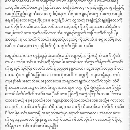
သေးသေးလေး ပိပိအကွဲကြောင်းက ကျနော့်ကိုယက်လှဲ့ပါ။ လို့ဖိတ်ခေါ်နေ
သလိုပါ။ သီရိပိပိအကွဲကြောင်းအောက်ခြေမှာတော့ ကျနော့်ချိုစို့ပေးမှုကြောင့်
အရည်ကြည်ချောဆီလေးတွေ စိမ့်နေတယ်ဗျာ။ ကျနော်အတွက်တော့ အချစ်
ရေ ချိုချိုလေးတွေပေါ့ဗျာ။ ချစ်သူရဲ့ပိပိက ထွက်တဲ့အရကြည်ချိုချိုလေးကို
ယက်လိုက်တယ်။ ပလပ်..ပလပ်အားး အင့်ဟင့် ကို..ကိုရေ..အားး သီရိဆီက
အချစ်အသံလေးထွက်ပေါ်လာတယ်။ ကျနော်လျှာကို အပြားလိုက်လုပ်ပြီး
အားရပါးရ ယက်လိုက်တယ်။ အာ့အင့်ဟင့်ဟင့် ကိုကိုရယ် ချစ်ရူးရလိမ့်မယ်
အဲဒီအသံလေးက ကျနော့်စိတ်ကို အရမ်းဖီးဖြစ်စေတယ်။
အရွတ်သေးသေး တွန့်တွန်းလေးကိုလည်း လျှာနှင့်အပြားလိုက် ယက်လိုက်
တယ်။ အင်းးဟင်းးးဟင်းးကိုကိုအရမ်းကောင်းးတယ်ကွာ သီရီကအိပ်ရာခင်း
ကိုဆွဲဆုပ်ကိုင်ပြီး တဟင်းဟင်းနဲ့ ညည်းနေရှာတယ်။ သူ့အတွက်လည်း ဒါဟာ
ပထမဆုံးအချစ်ခံရခြင်းလေ။ ပထဆုံးအထိအတွေ့ကို အရသာရှိနေအောင်
ကျနော်စွမ်းဆောသ်ပေးနေတာလေ။ တချက်တချက်ယက်လိုက်တိုင်း သီရိ
ဗိုက်သားလေးတွေ တင်းတင်းသွားတယ်ဗျာ။ လျှာကိုဖိပြီးမြုပ်သထက်မြုပ်
အောင် ဖိသိပ်လိုက်တယ်။ အပျိုစစ်လေးဖြစ်လို့ အကွဲကြောင်းက ပေါင်ကား
ထားပေမယ့် စေ့နေတယ်လေ။ ကျနော်အားစိုက်ရတယ်လေ။ အကွဲကြောင်းတ
လျောက် အတင်းယက်ရင်း သီရိအစေ့ကလေးကို ထိအောင်ယက်လိုက်တယ်။
ပိပိကမို့ဖောင်းနေတာမို့ အစေ့ကအထဲမှာ ရောက်နေတာလေ။ အစေ့ကလေး
ကို လျှာနှင့်ကလော်ပြီးနိုးဆွပေးလိုက်တယ်။ ဖိသိပ်လိုက် ကလော်လိုက်မို့လို့
သီရိမှာ တဟင်းဟင်းအော်နေရပြီ။