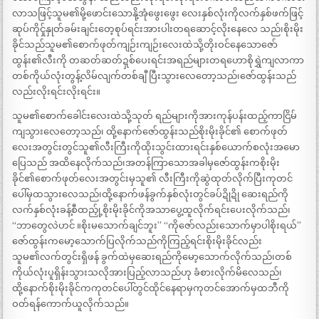
လာသဖြင့်သူမ၏မို့ဖောင်းသောနို့အုံဖွေးဖွေး လေးနှစ်လုံးကိုလက်နှစ်ဖက်ဖြင့်
ဆုပ်ကိုင်ှုနှုတ်ခမ်းချင်းတေ့စုပ်ရင်းအားပါးတရဆောင့်လိုးနေလေ သည်၊စိုးမိုး
ခိုင်သည်သူမ၏စောက်ဖုတ်ကျဉ်းကျဉ်းလေးထဲသို့တိုးဝင်နေသောဇော်
ထွန်း၏လီးကို တဆတ်ဆတ်ဍှစ်ပေးရင်းအရည်များတရဟောစိုရွှဲကျလာကာ
တစ်ကိုယ်လုံးတွန့်လိမ်လျက်တစ်ချီ ပြီးသွားလေတော့သည်၊ဇော်ထွန်းသည်
လည်းလိုးရင်းလိုးရင်း။
သူမ၏စောက်ခေါင်းလေးထဲသို့သုတ် ရည်များကိုအားကုန်ပန်းထည့်ကာငြိမ်
ကျသွားလေတော့သည်၊ ထို့နောက်ဇော်ထွန်းသည်စိုးမိုးခိုင်၏ စောက်ဖုတ်
လေးအတွင်းတွင်သူ၏လီးကြီးကိုထိုးသွင်းထားရင်းနှစ်ယောက်စလုံးအမော
ပြေသည် အထိနေလိုက်သည်၊အတန်ကြာသောအခါမှဇော်ထွန်းကစိုးမိုး
ခိုင်၏စောက်ဖုတ်လေးအတွင်းမှသူ၏ လီးကြီးကိုဆွဲထုတ်လိုက်ပြီးကုတင်
ပေါ်မှထသွားလေသည်၊ထို့နောက်ဖန်ခွက်နှစ်လုံးတွင်ခပ်ဍိုဍို ဆေးရည်ကို
လက်နှစ်လုံးခန့်စီထည်ှု့စိုးမိုးခိုင်ကိုအသာပွေ့ထူလိုက်ရင်းပေးလိုက်သည်၊
“ဘာတွေလဲဟင် ။စိုးမသောက်ချင်ဘူး” “ကိုဇော်လည်းသောက်မှာပါစိုးရယ်”
ဇော်ထွန်းကမော့သောက်ပြလိုက်သည်ကိုကြည့်ရင်းစိုးမိုးခိုင်လည်း
သူမ၏လက်တွင်းရှိဖန် ခွက်ထဲမှဆေးရည်ကိုမော့သောက်လိုက်သည်၊တစ်
ကိုယ်လုံးပူရှိန်းသွားသလိုအားပြည့်လာသည်ဟု ခံစားလိုက်မိလေသည်၊
ထို့နောက်စိုးမိုးခိုင်ကကုတင်ပေါ်တွင်ထိုင်နေရာမှကုတင်အောက်မှထဘီကို
ဝတ်ရန်ကောက်ယူလိုက်သည်။