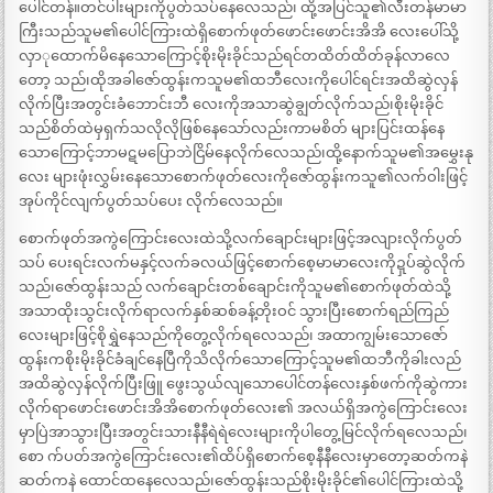
ပေါင်တန်။တင်ပါးများကိုပွတ်သပ်နေလေသည်၊ ထို့အပြင်သူ၏လီးတန်မာမာ
ကြီးသည်သူမ၏ပေါင်ကြားထဲရှိစောက်ဖုတ်ဖောင်းဖောင်းအိအိ လေးပေါ်သို့
လှာုထောက်မိနေသောကြောင့်စိုးမိုးခိုင်သည်ရင်တထိတ်ထိတ်ခုန်လာလေ
တော့ သည်၊ထိုအခါဇော်ထွန်းကသူမ၏ထဘီလေးကိုပေါင်ရင်းအထိဆွဲလှန်
လိုက်ပြီးအတွင်းခံဘောင်းဘီ လေးကိုအသာဆွဲချွတ်လိုက်သည်၊စိုးမိုးခိုင်
သည်စိတ်ထဲမှရှက်သလိုလိုဖြစ်နေသော်လည်းကာမစိတ် များပြင်းထန်နေ
သောကြောင့်ဘာမဋမပြောဘဲငြိမ်နေလိုက်လေသည်၊ထို့နောက်သူမ၏အမွှေးနု
လေး များဖုံးလွှမ်းနေသောစောက်ဖုတ်လေးကိုဇော်ထွန်းကသူ၏လက်ဝါးဖြင့်
အုပ်ကိုင်လျက်ပွတ်သပ်ပေး လိုက်လေသည်။
စောက်ဖုတ်အကွဲကြောင်းလေးထဲသို့လက်ချောင်းများဖြင့်အလျားလိုက်ပွတ်
သပ် ပေးရင်းလက်မနှင့်လက်ခလယ်ဖြင့်စောက်စေ့မာမာလေးကိုဍှပ်ဆွဲလိုက်
သည်၊ဇော်ထွန်းသည် လက်ချောင်းတစ်ချောင်းကိုသူမ၏စောက်ဖုတ်ထဲသို့
အသာထိုးသွင်းလိုက်ရာလက်နှစ်ဆစ်ခန့်တိုးဝင် သွားပြီးစောက်ရည်ကြည်
လေးများဖြင့်စိုရွှဲနေသည်ကိုတွေ့လိုက်ရလေသည်၊ အထာကျွမ်းသောဇော်
ထွန်းကစိုးမိုးခိုင်ခံချင်နေပြီကိုသိလိုက်သောကြောင့်သူမ၏ထဘီကိုခါးလည်
အထိဆွဲလှန်လိုက်ပြီးဖြူ ဖွေးသွယ်လျသောပေါင်တန်လေးနှစ်ဖက်ကိုဆွဲကား
လိုက်ရာဖောင်းဖောင်းအိအိစောက်ဖုတ်လေး၏ အလယ်ရှိအကွဲကြောင်းလေး
မှာပြဲအာသွားပြီးအတွင်းသားနီနီရဲရဲလေးများကိုပါတွေ့မြင်လိုက်ရလေသည်၊
စော က်ပတ်အကွဲကြောင်းလေး၏ထိပ်ရှိစောက်စေ့နီနီလေးမှာတော့ဆတ်ကနဲ
ဆတ်ကနဲ ထောင်ထနေလေသည်၊ဇော်ထွန်းသည်စိုးမိုးခိုင်၏ပေါင်ကြားထဲသို့