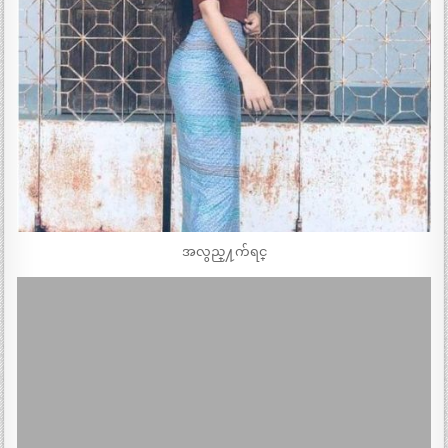
အလွည္႔က်ရင္