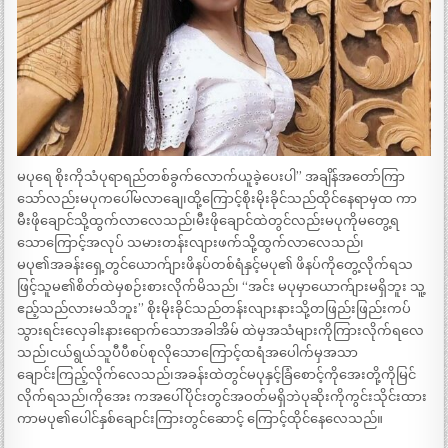
မပုရေ စိုးကိုသံပုရာရည်တစ်ခွက်လောက်ယူခဲ့ပေးပါ” အချိန်အတော်ကြာ
သော်လည်းမပုကပေါ်မလာချေ၊ထို့ကြောင့်စိုးမိုးခိုင်သည်ထိုင်နေရာမှထ ကာ
မီးဖိုချောင်သို့ထွက်လာလေသည်၊မီးဖိုချောင်ထဲတွင်လည်းမပုကိုမတွေ့ရ
သောကြောင့်အလုပ် သမားတန်းလျားဖက်သို့ထွက်လာလေသည်၊
မပု၏အခန်းရှေ့တွင်ယောက်ျားဖိနပ်တစ်ရံနှင့်မပု၏ ဖိနပ်ကိုတွေ့လိုက်ရသ
ဖြင့်သူမ၏စိတ်ထဲမှစဉ်းစားလိုက်မိသည်၊ “အင်း မပုမှာယောက်ျားမရှိဘူး သူ့
ဧည့်သည်လားမသိဘူး” စိုးမိုးခိုင်သည်တန်းလျားနားသို့တဖြည်းဖြည်းကပ်
သွားရင်းလှေခါးနားရောက်သောအခါအိမ် ထဲမှအသံများကိုကြားလိုက်ရလေ
သည်၊ငယ်ရွယ်သူပီပီစပ်စုလိုသောကြောင့်ထရံအပေါက်မှအသာ
ချောင်းကြည့်လိုက်လေသည်၊အခန်းထဲတွင်မပုနှင့်ခြံစောင့်ကိုအေးတို့ကိုမြင်
လိုက်ရသည်၊ကိုအေး ကအပေါ်ပိုင်းတွင်အဝတ်မရှိဘဲပုဆိုးကိုကွင်းသိုင်းထား
ကာမပု၏ပေါင်နှစ်ချောင်းကြားတွင်ဆောင့် ကြောင့်ထိုင်နေလေသည်။