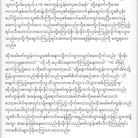
သွားလို့ပါမပုရယ် ။ ကဲ အားကုန်သွန်တော့မယ်နော်” ထို့နောက်ကိုအေး
ကလက်နှစ်ဖက်ကိုဆန့်လိုက်ပြီးမပု၏ခြေထောက်နှစ်ချောင်းကိုသူ၏ပုခုံး
ပေါ်သို့တင်ကာသူ၏လီးကြီးကိုမပု၏စောက်ခေါင်းဝတွင်တေ့ပြီးအားကုန်
ဆောင့်သွင်းလိုက်လေ သည်၊ဇော်ထွန်းလည်းကိုအေးတို့လိုးနေသည်ကိုကြည့်
ရင်းလီးတောင်လာလေသည်၊ထို့ကြောင့်စိုး မိုးခိုင်ကိုလှမ်းကြည့်လိုက်ရာသူမ
သည်မပုတို့ကိုချောင်းကြည့်ရင်းအားမလိုအားမရဖြစ်နေသည်ကို တွေ့ရလေ
သည်။
ထိုအခါဇော်ထွန်းကသူမ၏အနားသို့ကပ်သွားလျက်မေးလိုက်သည်၊ “စိုးစိုး
ဘာလုပျနတောလဲ” “ဟို ဟို မပုအိပ်နေတာကိုကြည့်နေတာပါ” “ကဲ ဒါဖြင့်
ဆက်ကြည့်လေ ။ ကိုဇော်သွားတော့မယ်” ထို့နောက်ဇော်ထွန်းကသူ၏အိမ်သို့
ပြန်သွားလေသည်၊စိုးမိုးခိုင်သည်သူမ၏စိတ်ထဲမှစဉ်းစား လိုက်သည်၊ “ငါ
ချောင်းကြည့်နေတာကိုသူသိသွားလားမသိဘူး ။ ငါသွားအစ်ကြည့်ဦးမှ”
ထိုသို့စဉ်းစားရင်းစိုးမိုးခိုင်သည်ဇော်ထွန်းတို့ခြံဘက်သို့ကူးသွားလေသည်၊
ဇော်ထွန်း၏ အခန်းရှေ့သို့ရောက်သောအခါတံခါးကိုမခေါက်သေးဘဲ
သော့ပေါက်မှအတွင်းသို့ချောင်းကြည့် လိုက်လေသည်၊ထိုအခါဇော်ထွန်းသည်
ကုတင်ပေါ်တွင်ထိုင်လျက်ဂွင်းတိုက်နေသည်ကိုတွေ့လိုက် ရလေသည်၊
သူ၏လီးသည်လုံးပတ်နှစ်လက်မခန့်ရှိပြီးအရှည်တစ်ထွာခန့်ရှိသဖြင့်သူမအဖို့
အထူး အဆန်းဖြစ်နေလေသည်၊စိုးမိုးခိုင်သည်ဇော်ထွန်း၏လီးကိုကြည့်ရင်း
ကာမစိတ်များပိုမိုထကြွလာ လေသည်။