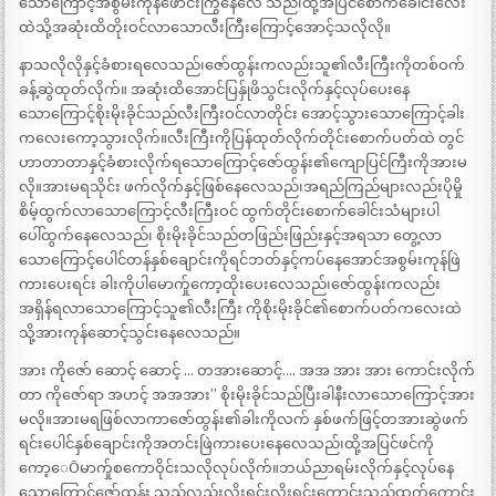
သောကြောင့်အစွမ်းကုန်ဖောင်းကြွနေလေ သည်၊ထို့အပြင်စောက်ခေါင်းလေး
ထဲသို့အဆုံးထိတိုးဝင်လာသောလီးကြီးကြောင့်အောင့်သလိုလို။
နာသလိုလိုနှင့်ခံစားရလေသည်၊ဇော်ထွန်းကလည်းသူ၏လီးကြီးကိုတစ်ဝက်
ခန့်ဆွဲထုတ်လိုက်။ အဆုံးထိအောင်ပြန်ှုဖိသွင်းလိုက်နှင့်လုပ်ပေးနေ
သောကြောင့်စိုးမိုးခိုင်သည်လီးကြီးဝင်လာတိုင်း အောင့်သွားသောကြောင့်ခါး
ကလေးကော့သွားလိုက်။လီးကြီးကိုပြန်ထုတ်လိုက်တိုင်းစောက်ပတ်ထဲ တွင်
ဟာတာတာနှင့်ခံစားလိုက်ရသောကြောင့်ဇော်ထွန်း၏ကျောပြင်ကြီးကိုအားမ
လို။အားမရသိုင်း ဖက်လိုက်နှင့်ဖြစ်နေလေသည်၊အရည်ကြည်များလည်းပိုမှို
စိမ့်ထွက်လာသောကြောင့်လီးကြီးဝင် ထွက်တိုင်းစောက်ခေါင်းသံများပါ
ပေါ်ထွက်နေလေသည်၊ စိုးမိုးခိုင်သည်တဖြည်းဖြည်းနှင့်အရသာ တွေ့လာ
သောကြောင့်ပေါင်တန်နှစ်ချောင်းကိုရင်ဘတ်နှင့်ကပ်နေအောင်အစွမ်းကုန်ဖြဲ
ကားပေးရင်း ခါးကိုပါမောက်ှုကော့ထိုးပေးလေသည်၊ဇော်ထွန်းကလည်း
အရှိန်ရလာသောကြောင့်သူ၏လီးကြီး ကိုစိုးမိုးခိုင်၏စောက်ပတ်ကလေးထဲ
သို့အားကုန်ဆောင့်သွင်းနေလေသည်။
အား ကိုဇော် ဆောင့် ဆောင့် … တအားဆောင့်…. အအ အား အား ကောင်းလိုက်
တာ ကိုဇော်ရာ အဟင့် အအအား” စိုးမိုးခိုင်သည်ပြီးခါနီးလာသောကြောင့်အား
မလို။အားမရဖြစ်လာကာဇော်ထွန်း၏ခါးကိုလက် နှစ်ဖက်ဖြင့်တအားဆွဲဖက်
ရင်းပေါင်နှစ်ချောင်းကိုအတင်းဖြဲကားပေးနေလေသည်၊ထို့အပြင်ဖင်ကို
ကော့ေÕမာက်ှုစကောဝိုင်းသလိုလုပ်လိုက်။ဘယ်ညာရမ်းလိုက်နှင့်လုပ်နေ
သောကြောင့်ဇော်ထွန်း သည်လည်းလိုးရင်းလိုးရင်းကောင်းသည်ထက်ကောင်း