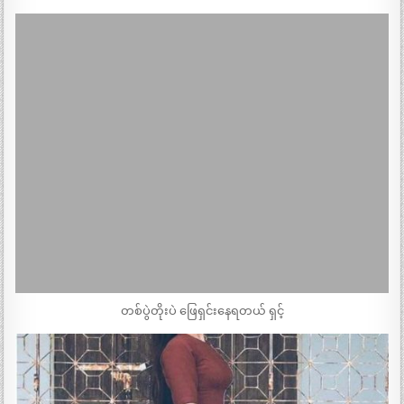
တစ်ပွဲတိုးပဲ ဖြေရှင်းနေရတယ် ရှင့်