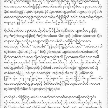
နာကျင်မှုကတစ်မျိုး။အပေါ် ပိုင်းတွင်ဇော်ထွန်းကနှိုးဆွမှုကြောင့်ခံစားနေရ
သောအရသာကတစ်မျိုးဖြင့်အကောင်းအဆိုးနှစ်မျိုး ကိုခံစားနေရလေသည်၊
နို့သီးခေါင်းချွန်ချွန်လေးနှစ်ခုမှာနီရဲနေကာဇော်ထွန်း၏တံတွေးများဖြင့် စိုစွတ်
နေလေသည်၊ဇော်ထွန်းသည်လက်တစ်ဖက်ဖြင့်နို့သီးခေါင်းလေးတစ်ခုကိုပွတ်
ချေပှေုးကျန် နို့သီးခေါင်းလေးတစ်ဖက်ကိုမူပါးစပ်ဖြင့်စုပ်လိုက်။
စို့လိုက်လုပ်ပေးနေလေသည်၊ထို့အပြင်နို့သီး ခေါင်းလေးများကိုလဋာဖြင့်
လျက်လိုက်။သွားဖြင့်ကိုက်လိုက်လုပ်ပေးလိုက်ရာစိုးမိုးခိုင်သည်အောက် ပိုင်း
ကနာကျင်မှုများကိုမေ့လျော့လာပြီးကာမစိတ်များပိုမိုထကြွလာလေ
တော့သည် “ကိုဇော်” “ဘာလဲစိုး” “နဲနဲသွင်းကြည့်ပါလားဟင်” “အင်းလေ ။ ဒါ
ဆိုစိုးနာရင်နဲနဲအောင့်ခံနော်” စိုးမိုးခိုင်ကသွယ်လျသောပေါင်တန်နှစ်ဖက်ကို
ဗိုက်သားဝင်းဝင်းလေးသို့ကပ်သွားသည်အထိ ဖြဲကားပေးလိုက်သောအခါ
ဇော်ထွန်းကသူ၏လီးကြီးကိုခပ်ဆတ်ဆတ်ဖိသွင်းလိုက်သည်၊ ထိုအခါ တွင်
ဇော်ထွန်း၏လီးကြီးသည်စိုးမိုးခိုင်၏စောက်ခေါင်းကျဉ်းကျဉ်းလေးထဲသို့
တစ်ဝက်ခန့်မြုပ်ဝင် သွားလေသည်၊ “အင့် အင့် အီး အ” စိုးမိုးခိုင်သည်
ပြင်းထန်သောနာကျင်မှုကိုခံစားလိုက်ရသော်လည်းအံကိုကြိတ်လျက်တောင့်ခံ
နေလေသည်၊ဇော်ထွန်းသည်စိုးမိုးခိုင်ကအံကိုကြိတ်လျက်လက်သီးကလေး
ဆုပ်ကာကြိတ်မှိတ်ခံ နေသည်ကိုကြည့်ရင်း။
လက်နှစ်ဖက်ဖြင့်သူမ၏ခါးလေးကိုဖက်ကာခပ်နာနာလေးဖှိုဆောင့်သွင်း
လိုက်လေသည်၊ထိုအခါဖောက်ဟူသောခပ်တိုးတိုးအသံတစ်ချက်နှင့်အတူစိုး
မိုးခိုင်၏ညည်းညူသံ ကိုကြားလိုက်ရလေသည်၊ထိုအသံသည်သူမ၏စောက်