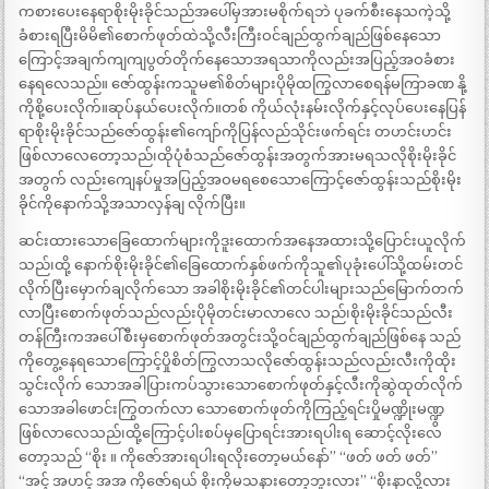
ကစားပေးနေရာစိုးမိုးခိုင်သည်အပေါ်မှအားမစိုက်ရဘဲ ပုခက်စီးနေသကဲ့သို့
ခံစားရပြီးမိမိ၏စောက်ဖုတ်ထဲသို့လီးကြီးဝင်ချည်ထွက်ချည်ဖြစ်နေသော
ကြောင့်အချက်ကျကျပွတ်တိုက်နေသောအရသာကိုလည်းအပြည့်အဝခံစား
နေရလေသည်။ ဇော်ထွန်းကသူမ၏စိတ်များပိုမိုထကြွလာစေရန်မကြာခဏ နို့
ကိုစို့ပေးလိုက်။ဆုပ်နယ်ပေးလိုက်။တစ် ကိုယ်လုံးနမ်းလိုက်နှင့်လုပ်ပေးနေပြန်
ရာစိုးမိုးခိုင်သည်ဇော်ထွန်း၏ကျော်ကိုပြန်လည်သိုင်းဖက်ရင်း တဟင်းဟင်း
ဖြစ်လာလေတော့သည်၊ထိုပုံစံသည်ဇော်ထွန်းအတွက်အားမရသလိုစိုးမိုးခိုင်
အတွက် လည်းကျေနပ်မှုအပြည့်အဝမရစေသောကြောင့်ဇော်ထွန်းသည်စိုးမိုး
ခိုင်ကိုနောက်သို့အသာလှန်ချ လိုက်ပြီး။
ဆင်းထားသောခြေထောက်များကိုဒူးထောက်အနေအထားသို့ပြောင်းယူလိုက်
သည်၊ထို့ နောက်စိုးမိုးခိုင်၏ခြေထောက်နှစ်ဖက်ကိုသူ၏ပုခုံးပေါ်သို့ထမ်းတင်
လိုက်ပြီးမှောက်ချလိုက်သော အခါစိုးမိုးခိုင်၏တင်ပါးများသည်မြောက်တက်
လာပြီးစောက်ဖုတ်သည်လည်းပိုမိုတင်းမာလာလေ သည်၊စိုးမိုးခိုင်သည်လီး
တန်ကြီးကအပေါ်စီးမှစောက်ဖုတ်အတွင်းသို့ဝင်ချည်ထွက်ချည်ဖြစ်နေ သည်
ကိုတွေ့နေရသောကြောင့်ပှိုစိတ်ကြွလာသလိုဇော်ထွန်းသည်လည်းလီးကိုထိုး
သွင်းလိုက် သောအခါပြားကပ်သွားသောစောက်ဖုတ်နှင့်လီးကိုဆွဲထုတ်လိုက်
သောအခါဖောင်းကြွတက်လာ သောစောက်ဖုတ်ကိုကြည့်ရင်းပှိုမဏ္ဍိုးမဏ္ဍွ
ဖြစ်လာလေသည်၊ထို့ကြောင့်ပါးစပ်မှပြောရင်းအားရပါးရ ဆောင့်လိုးလေ
တော့သည် “စိုး ။ ကိုဇော်အားရပါးရလိုးတော့မယ်နော်” “ဖတ် ဖတ် ဖတ်”
“အင့် အဟင့် အအ ကိုဇော်ရယ် စိုးကိုမသနားတော့ဘူးလား” “စိုးနာလို့လား