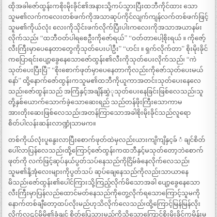
ထိုအခါဇော်ထွန်းကစိုးမိုးခိုင်၏အနားသို့ကပ်သွားပြီးထဘီကိုင်ထား သော
သူမ၏လက်ကလေးတစ်ဖက်ကိုအသာဆုပ်ကိုင်လျက်ကျန်လက်တစ်ဖက်ဖြင့်
သူမ၏ကိုယ်လုံး လေးကိုသိုင်းဖက်လိုက်ပြီးပါးကလေးကိုအသာအယာနမ်း
လိုက်သည်၊ “ထဘီဝတ်ပါရစေဦးကိုဇော်ရယ်” “ဝတ်တာပေါ့စိုးရယ် ။ ကိုဇော့်
လီးကြီးမှာပေနေတာတွေကိုသုတ်ပေးပါဦး” “ဟင်း ။ ရှက်လိုက်တာ” စိုးမိုးခိုင်
ကပြောရင်းပျော့ခွေနေသောဇော်ထွန်း၏လီးကိုသုတ်ပေးလိုက်သည်၊ “ကဲ
သုတ်ပေးပြီးပြီ” “စိုးစောက်ဖုတ်မှာပေနေတာကိုလည်းကိုဇော်သုတ်ပေးမယ်
နော်” ထို့နောက်ဇော်ထွန်းကသူမ၏ထဘီကိုယူကာအတင်းသုတ်ပေးနေလေ
သည်၊ဇော်ထွန်းသည် အကြံနှင့်အချိန်ဆွှဲုသုတ်ပေးနေခြင်းဖြစ်လေသည်၊သူ
တို့နှစ်ယောက်သောက်ခဲ့သောဆေးရည် သည်တန်ဖိုးကြီးသောကာမ
အားတိုးဆေးဖြစ်လေသည်၊အတန်ကြာသောအခါစိုးမိုးခိုင်သည်လူရော
စိတ်ပါလန်းဆန်းလာဏ္ဍုံသာမက။
တစ်ကိုယ်လုံးပူနွေးလာပြီးစောက်ဖုတ်ထဲမှလည်းယားကျိကျိနှင့ခ် ံ ချင်စိတ်
ပေါ်လာပြန်လေသည်၊ထို့ကြောင့်ဇော်ထွန်းကထဘီနှင့်မသုတ်တော့ဘဲစောက်
ဖုတ်ကို လက်ဖြင့်ဆုပ်နယ်ပွတ်သပ်နေသည်ကိုငြိမ်ခံနေလိုက်လေသည်၊
သူမ၏နို့အုံလေးများကိုပွတ်သပ် ဆုပ်ချေနေသည်ကိုလည်းသာယာနေ
မိသည်၊ဇော်ထွန်း၏ပေါင်ကြားသို့ကြည့်လိုက်မိသောအခါ ပျော့ခွေနေသော
လီးကြီးမှာပြန်လည်ထောင်မတ်နေသည်ကိုတွေ့လိုက်ရသောကြောင့်သူမကို
နောက်တစ်ချီတော့ထပ်လိုးမည်ဟုသိလိုက်လေသည်၊ထို့ကြောင့်မြန်မြန်လိုး
လိုက်လဋင်မိမိ၏ခံချင် စိတ်ပြေသွားမည်ကိုသိသောကြောင့်စိုးမိုးခိုင်ကမိန်းမ