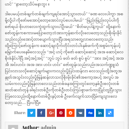
ဟင်” “နာတော့သိပ်မနာဘူး ။
ဒါပေမယ့်တစ်ချက်တစ်ချက်ကျရင်အောင့်သွားတယ်” “ခဏ လေးပါကွာ အစ
မို့လို့ပါ ကိုဇော်မအောင့်တော့အောင်လုပ်ပေးပါမယ်” “ဖြည်းဖြည်းလုပ်ပါကို
ဇော်ရယ် စိုးဟာလေးကွဲထွက်သွားပါဦးမယ်” “စိတ်မပုပါနဲ့ကွယ်” ထို့နောက်
ဇော်ထွန်းကစကားမပြောတော့ဘဲအားကုန်ဆက်လိုးလေတော့သည်၊စိုးမိုးခိုင်
သည်လည်းအောင့်တာပျောက်သွားပြီးအရသာတွေ့လာလေတော့သည်၊
ထို့ကြောင့်ဇော်ထွန်းက ဆောင့်ချလိုက်တိုင်းတင်ပါးနှစ်ဖက်ကိုအစွမ်းကုန်ပင့်
မြှောက်ပေးနေမိလေသည်၊ “အင့် ဟင့် ကိုဇော် ဆောင့်ဆောင့် အအ ဆောင့်လေ
စိုးခံနိုင်ပါပြီ အင့်အင့်အင့်” “ဘွပ် ဘွပ် ဖတ် ဖတ် စွပ် စွပ်” “အား အင့်အင့် အအ
အိ အင်းဟင်း အအ အား ဟင်း ဟင်း” ဇော်ထွန်းသည်လည်းအသက်ဏ္ဍှူသံ
ပြင်းလာသလိုဆောင့်ချက်များကလည်းပှိုပြင်းထန်လာ လေသည်၊ထို့အတူအ
နှုတ်အသွင်းလည်းပှိုမြန်ဆန်လာသလိုစိုးမိုးခိုင်၏အကော့အပင့် အလှုပ် အ
ယမ်းကလည်းပှိုမြန်လာလေသည်၊တစ်ခနအကြာတွင်တော့နှစ်ဦးစလုံးတစ်
ဆတ်ဆတ်တုန် ခါရင်းတစ်ဦးကိုတစ်ဦးတင်းကြပ်စွာဖက်ကာပြိုင်တူပြီးသွား
ကြလေသည်၊ထို့နောက်တစ်ဦးနှင့်တစ် ဦးဖက်လျက်သားငြိမ်ကျသွားလေ
တော့သည်….. ပြီးပါပြီ။
Share:
Author:
admin