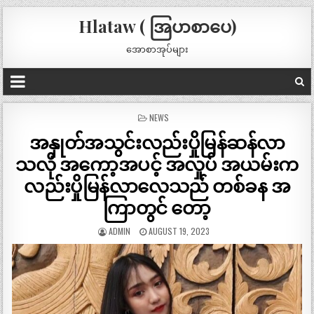
Hlataw ( အြပာစာပေ)
အောစာအုပ်များ
POSTED
NEWS
IN
အနှုတ်အသွင်းလည်းပှိုမြန်ဆန်လာ
သလို အကော့အပင့် အလှုပ် အယမ်းက
လည်းပှိုမြန်လာလေသည် တစ်ခန အ
ကြာတွင် တော့
ADMIN
AUGUST 19, 2023