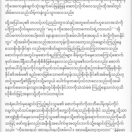
ကိုအေးကနှစ်ချက်သုံးချက်ခပ်မြန်မြန် ဆောင့်လိုက်လေသည်၊ထိုအခါတွင်
အိမ်လေးသည်သိမ့်ကနဲလှုပ်သွားလေသည်။
ထို့အပြင်မပု၏ တဟင့်ဟင့်ညည်းတွားသံနှင့်အတူဖတ်ဖတ်ဟူသောအသံကို
ပါကြားလိုက်ရလေသည်၊ “မပု ။ ကိုအေးလိုးတာကောင်းရဲ့လားဟင်” “အို
သိပ်ကောင်းတာပေါ့တော် ။နာနာလေးလိုးစမ်းပါကိုအေးရယ် ။ ခံလို့ကိုမဝနိုင်
ဘူး” ထိုအခါကိုအေးသည်အသားကုန်လိုးလေတော့သည်၊ချောင်းကြည့်နေ
သောစိုးမိုးခိုင်မှာ လည်းရာဂစိတ်များတဖြည်းဖြည်းထကြွလာလေသည်၊
စောက်ဖုတ်အတွင်းမှစောက်ရည်ကြည်များ စိမ့်ထွက်နေသောကြောင့်စောက်
ဖုတ်အပေါ်ရှိထဘီမှာစိုစိစိဖြစ်နေလေသည်၊သူမ၏လက်ကလည်း စောက်
ဖုတ်ပေါ်သို့အုပ်ကိုင်လျက်ပွတ်သပ်နေမိလေသည်၊ထိုစဉ်တစ်ဖက်ခြံမှစိုးမိုး
ခိုင်၏အစ်မ၏ ရည်းစားဖြစ်သောဇော်ထွန်းသည်စိုးမိုးခိုင်၏အစ်မရှိသည်ဟု
ထင်ှုသူမတို့၏ခြံတွင်းသို့မလွယ် ပေါက်မှတဆင့်ဝင်လာလေသည်၊ထိုအခါ
နောက်ဖေးတန်းလျားအနီးတွင်စိုးမိုးခိုင်ဘာကိုသဲသဲမဲမဲ ကြည့်နေသလဲဟုသိ
လိုစိတ်ဖြင့်အနားသို့တိုးကပ်လာရင်း။
ထရံပေါက်မှချောင်းကြည့်ရင်းသူမ၏ စောက်ဖုတ်ကိုထဘီပေါ်မှအုပ်ကိုင်
လျက်ပွတ်သပ်နေသောစိုးမိုးခိုင်ကိုတွေ့လိုက်ရသည်၊စိုးမိုးခိုင် သည်ရှေ့သို့သာ
အာဏ္ဍုံစိုက်နေသောကြောင့်သူမ၏အနားသို့ဇော်ထွန်းရောက်လာသည်ကိုမသိ
သဖြင့် ဇော်ထွန်းလည်းအနီးရှိအပေါက်မှအတွင်းဘက်သို့ချောင်းကြည့်လိုက်
သည်၊ “ကိုအေးရယ် အားရပါးရလိုးစမ်းပါ ။ အားမရှိတော့ဘူးလား” “နဲနဲမော