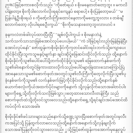
ဉာ%်ဖြင့်စကားစလိုက်သည်၊ “ကိုဇော်ရယ် ။ စိုးမနေတတ်တော့ဘူး ။ မကလိ
ပါနဲ့တော့။ စိုးကိုဒါလောက်လိုးရရင်ကျေနပ် ရောပေါ့ ။ စိုးပြန်တော့မယ်” “မ
ပြန်ပါနဲ့ဦးစိုးရယ် ။ ကိုဇော့်လီးကြီးထောင်နေတာကိုမတွေ့ဘူးလား ။ တစ်ချီ
လောက်တော့ လိုးပါရစေဦးကွယ်” “စိုးကိုမသနားတော့ဘူးလားဟင် ။
ခုနကလဲတစ်ခါလုပ်ထားပြီးပြီ” “ချစ်လို့ပါကွယ် ။ စိုးမနာဘဲနဲ့
သက်သက်သာသာဖြစ်အောင်လုပ်ပေးပါ့မယ်” “ကဲ ဒါဖြင့်ရင်လည်းမြန်မြန်ပြီး
အောင်လုပ်နော်” ဇော်ထွန်းကစိုးမိုးခိုင်ကိုကုတင်ခေါင်းရင်းဘက်သို့ကျောပေး
ထိုင်ခိုင်းပြီးသူကသူမနှင့်မျက်နှာ ချင်းဆိုင်ှုခြေဆင်းထိုင်လိုက်သည်၊ ထို့နောက်
စိုးမိုးခိုင်ကိုသူ၏ပေါင်ပေါ်သို့တက်ထိုင်ခိုင်ှုးသူမ၏ ခြေထောက်နှစ်ဖက်ကို
သူ၏ခါးနောက်တွင်ဖြဲကားထားလိုက်သည်၊ပေါင်များဖြဲထားသောကြောင့်ပြဲ
အာနေသောသူမ၏စောက်ဖုတ်အဝတွင်သူ၏လီးကြီးကိုတေ့လိုက်ပြီးသူ၏ပု
ခုံးနှစ်ဖက်ကိုသူမ၏ လက်နှစ်ဖက်ဖြင့်ကိုင်ခိုင်းလိုက်သည်၊ထို့နောက်နှစ်
ယောက်စလုံးကိုယ်အထက်ပိုင်းများကိုနောက် သို့လှန်လိုက်သောအခါတင်ပါး
များကိုရှေ့သို့တိုးလိုက်သလိုဖြစ်သွှာုးတေ့ထားသောလီးတန်ကြီး သည်
စောက်ဖုတ်ထဲသို့တိုးဝင်သွားလေသည်၊ထို့နောက်ရှေ့သို့ရင်ချင်းအပ်အောင်ထိ
ကပ်လိုက် သောအခါ။
စိုးမိုးခိုင်၏ဖင်သားများသည်နောက်သို့ဏ္ဍွေ့သွားပြီးစောက်ဖုတ်အတွင်းမှလီး
ကအပြင်သို့ ပြန်ထွက်လာလေသည်၊ထို့နောက်အနောက်သို့လှန်ချလိုက်
သောအခါပြန်ှုတိုးဝင်သွားလေသည်၊ ွှသို့ဖြင့်ဇော်ထွန်းကအောက်မှနှေုလှုပ်