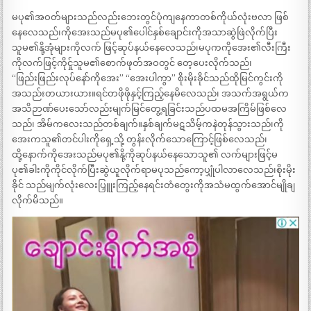
မပု၏အဝတ်များသည်လည်းဘေးတွင်ပုံကျနေကာတစ်ကိုယ်လုံးဗလာ ဖြစ်
နေလေသည်၊ကိုအေးသည်မပု၏ပေါင်နှစ်ချောင်းကိုအသာဆွဲဖြဲလိုက်ပြီး
သူမ၏နို့အုံများကိုလက် ဖြင့်ဆုပ်နယ်နေလေသည်၊မပုကကိုအေး၏လီးကြီး
ကိုလက်ဖြင့်ကိုင်ှုသူမ၏စောက်ဖုတ်အဝတွင် တေ့ပေးလိုက်သည်၊
“ဖြည်းဖြည်းလုပ်နော်ကိုအေး” “အေးပါကွာ” စိုးမိုးခိုင်သည်ထိုမြင်ကွင်းကို
အသည်းတယားယား။ရင်တဖိုဖိုနှင့်ကြည့်နေမိလေသည်၊ အသက်အရွယ်က
အသိဉာဏ်ပေးသော်လည်းမျက်မြင်တွေ့ရခြင်းသည်ပထမအကြိမ်ဖြစ်လေ
သည်၊ အိမ်ကလေးသည်တစ်ချက်။နှစ်ချက်မဋသိမ့်ကနဲတုန်သွားသည်၊ကို
အေးကသူ၏တင်ပါးကိုရှေ့သို့ တွန်းလိုက်သောကြောင့်ဖြစ်လေသည်၊
ထို့နောက်ကိုအေးသည်မပု၏နို့ကိုဆုပ်နယ်နေသောသူ၏ လက်များဖြင့်မ
ပု၏ခါးကိုကိုင်လိုက်ပြီးဆွဲယူလိုက်ရာမပုသည်ကော့ပျှုံပါလာလေသည်၊စိုးမိုး
ခိုင် သည်မျက်လုံးလေးပြှူုးကြည့်နေရင်းတံတွေးကိုအသံမထွက်အောင်မျိုချ
လိုက်မိသည်။