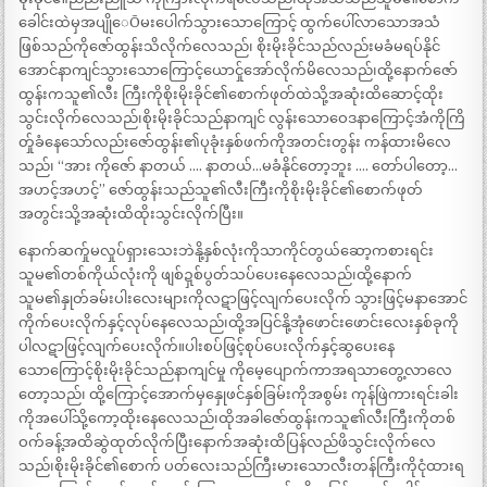
ခေါင်းထဲမှအပျိုေÕမးပေါက်သွားသောကြောင့် ထွက်ပေါ်လာသောအသံ
ဖြစ်သည်ကိုဇော်ထွန်းသိလိုက်လေသည်၊ စိုးမိုးခိုင်သည်လည်းမခံမရပ်နိုင်
အောင်နာကျင်သွားသောကြောင့်ယောင်ှုအော်လိုက်မိလေသည်၊ထို့နောက်ဇော်
ထွန်းကသူ၏လီး ကြီးကိုစိုးမိုးခိုင်၏စောက်ဖုတ်ထဲသို့အဆုံးထိဆောင့်ထိုး
သွင်းလိုက်လေသည်၊စိုးမိုးခိုင်သည်နာကျင် လွန်းသောဝေဒနာကြောင့်အံကိုကြိ
တ်ှုခံနေသော်လည်းဇော်ထွန်း၏ပုခုံးနှစ်ဖက်ကိုအတင်းတွန်း ကန်ထားမိလေ
သည်၊ “အား ကိုဇော် နာတယ် …. နာတယ်…မခံနိုင်တော့ဘူး …. တော်ပါတော့…
အဟင့်အဟင့်” ဇော်ထွန်းသည်သူ၏လီးကြီးကိုစိုးမိုးခိုင်၏စောက်ဖုတ်
အတွင်းသို့အဆုံးထိထိုးသွင်းလိုက်ပြီး။
နောက်ဆက်ှုမလှုပ်ရှားသေးဘဲနို့နှစ်လုံးကိုသာကိုင်တွယ်ဆော့ကစားရင်း
သူမ၏တစ်ကိုယ်လုံးကို ဖျစ်ဍှစ်ပွတ်သပ်ပေးနေလေသည်၊ထို့နောက်
သူမ၏နှုတ်ခမ်းပါးလေးများကိုလဋာဖြင့်လျက်ပေးလိုက် သွားဖြင့်မနာအောင်
ကိုက်ပေးလိုက်နှင့်လုပ်နေလေသည်၊ထို့အပြင်နို့အုံဖောင်းဖောင်းလေးနှစ်ခုကို
ပါလဋာဖြင့်လျက်ပေးလိုက်။ပါးစပ်ဖြင့်စုပ်ပေးလိုက်နှင့်ဆွပေးနေ
သောကြောင့်စိုးမိုးခိုင်သည်နာကျင်မှု ကိုမေ့ပျောက်ကာအရသာတွေ့လာလေ
တော့သည်၊ ထို့ကြောင့်အောက်မှနှေုဖင်နှစ်ခြမ်းကိုအစွမ်း ကုန်ဖြဲကားရင်းခါး
ကိုအပေါ်သို့ကော့ထိုးနေလေသည်၊ထိုအခါဇော်ထွန်းကသူ၏လီးကြီးကိုတစ်
ဝက်ခန့်အထိဆွဲထုတ်လိုက်ပြီးနောက်အဆုံးထိပြန်လည်ဖိသွင်းလိုက်လေ
သည်၊စိုးမိုးခိုင်၏စောက် ပတ်လေးသည်ကြီးမားသောလီးတန်ကြီးကိုငုံထားရ