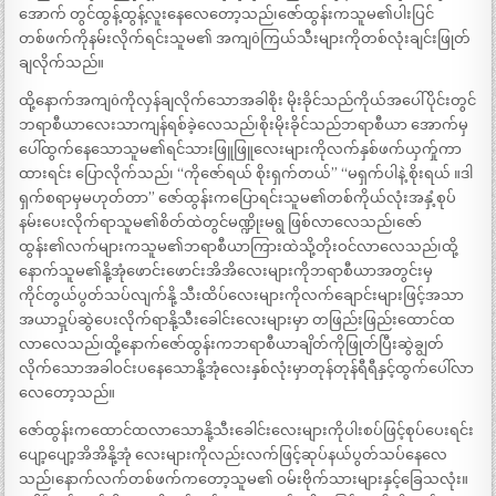
အောက် တွင်ထွန့်ထွန့်လူးနေလေတော့သည်၊ဇော်ထွန်းကသူမ၏ပါးပြင်
တစ်ဖက်ကိုနမ်းလိုက်ရင်းသူမ၏ အကျôကြယ်သီးများကိုတစ်လုံးချင်းဖြုတ်
ချလိုက်သည်။
ထို့နောက်အကျôကိုလှန်ချလိုက်သောအခါစိုး မိုးခိုင်သည်ကိုယ်အပေါ်ပိုင်းတွင်
ဘရာစီယာလေးသာကျန်ရစ်ခဲ့လေသည်၊စိုးမိုးခိုင်သည်ဘရာစီယာ အောက်မှ
ပေါ်ထွက်နေသောသူမ၏ရင်သားဖြူဖြူလေးများကိုလက်နှစ်ဖက်ယှက်ှုကာ
ထားရင်း ပြောလိုက်သည်၊ “ကိုဇော်ရယ် စိုးရှက်တယ်” “မရှက်ပါနဲ့ စိုးရယ် ။ဒါ
ရှက်စရာမှမဟုတ်တာ” ဇော်ထွန်းကပြောရင်းသူမ၏တစ်ကိုယ်လုံးအနှံ့စုပ်
နမ်းပေးလိုက်ရာသူမ၏စိတ်ထဲတွင်မဏ္ဍိုးမရွ ဖြစ်လာလေသည်၊ဇော်
ထွန်း၏လက်များကသူမ၏ဘရာစီယာကြားထဲသို့တိုးဝင်လာလေသည်၊ထို့
နောက်သူမ၏နို့အုံဖောင်းဖောင်းအိအိလေးများကိုဘရာစီယာအတွင်းမှ
ကိုင်တွယ်ပွတ်သပ်လျက်နို့ သီးထိပ်လေးများကိုလက်ချောင်းများဖြင့်အသာ
အယာဍှပ်ဆွဲပေးလိုက်ရာနို့သီးခေါင်းလေးများမှာ တဖြည်းဖြည်းထောင်ထ
လာလေသည်၊ထို့နောက်ဇော်ထွန်းကဘရာစီယာချိတ်ကိုဖြုတ်ပြီးဆွဲချွတ်
လိုက်သောအခါဝင်းပနေသောနို့အုံလေးနှစ်လုံးမှာတုန်တုန်ရီရီနှင့်ထွက်ပေါ်လာ
လေတော့သည်။
ဇော်ထွန်းကထောင်ထလာသောနို့သီးခေါင်းလေးများကိုပါးစပ်ဖြင့်စုပ်ပေးရင်း
ပျော့ပျော့အိအိနို့အုံ လေးများကိုလည်းလက်ဖြင့်ဆုပ်နယ်ပွတ်သပ်နေလေ
သည်၊နောက်လက်တစ်ဖက်ကတော့သူမ၏ ဝမ်းဗိုက်သားများနှင့်ခြေသလုံး။