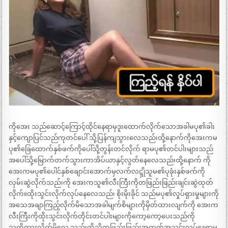
ကိုအေး သည်ဆောင့်ကြောင့်ထိုင်နေရာမှဒူးထောက်လိုက်သောအခါမပု၏ခါး
နှင့်ကျောပြင်သည်ကုတင်ပေါ် သို့ပြန်ကျသွားလေသည်၊ထို့နောက်ကိုအေးကမ
ပု၏ခြေထောက်နှစ်ဖက်ကိုပေါ်သို့တွန်းတင်လိုက် ရာမပု၏တင်ပါးများသည်
အပေါ်သို့မြောက်တက်သွားကာအိပ်ယာနှင့်လွတ်နေလေသည်၊ထို့နောက် ကို
အေးကမပု၏ပေါင်နှစ်ချောင်းအောက်မှလက်လဋှိုသူမ၏ပုခုံးနှစ်ဖက်ကို
လှမ်းဆွဲလိုက်သည်၊ကို အေးကသူ၏လီးကြီးကိုတဖြည်းဖြည်းချင်းဆွဲထုတ်
လိုက်။ထိုးသွင်းလိုက်လုပ်နေလေသည်၊ စိုးမိုးခိုင် သည်မပု၏လှုပ်ရှားမှုများကို
အသေအချာကြည့်လိုက်မိသောအခါမျက်စိများကိုမှိတ်ထားလျက်ကို အေးက
လီးကြီးကိုထိုးသွင်းလိုက်တိုင်းတင်ပါးများကိုကော့ကော့ပေးသည်ကို
သတိထားလိုက်မိလေ သည်၊ထိုသို့တဖြည်းဖြည်းအထုတ်အသွင်းလုပ်နေရာမှ