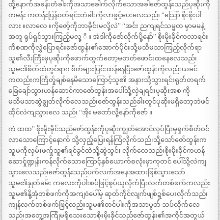
ထို့နောက်အခန်းတံခါးကိုအသာခေါက်လိုက်သောအခါဇော်ထွန်းသည်ပုဆိုးကို
ကမန်း ကတန်းပြန်ဝတ်ရင်းတံခါးကိုလာဖွင့်ပေးလေသည်၊ “သြော် စိုးစိုးပါ
လား ။လာလေ ။ကိုဇော့်ကိုဘာခိုင်းမလို့လဲ” “အင်း ညကျရင်သမ္မတ မှာမမနဲ့
အတူ ရုပ်ရှင်သွားကြည့်မလု့ ိ ။ အဲဒါကိုဇော်လိုက်ပို့နော်” စိုးမိုးခိုင်ကလာရင်း
ကိစဏကိုလွှဲပြောရင်းဇော်ထွန်း၏အောက်ပိုင်းသို့မသိမသာကြည့်လိုက်ရာ
သူ၏လီးကြီးမှပုဆိုးကိုဖောက်ထွက်တော့မတတ်ဖောင်းထနေလေသည်၊
သူမ၏စိတ်ထဲတွင်ရာဂ စိတ်များပြင်းထန်နေပြီးဇော်ထွန်းကိုလည်းယခင်
ကတည်းကကြိတ်ှုချစ်နေမိသောကြောင့်သူ၏ အနားသို့သွားရင်းရုတ်တရက်
ခြေချော်သွားဟန်ဆောင်ကာဇော်ထွန်းအပေါ်သို့လှဲချရင်းပုဆိုးအစ ကို
မသိမသာဆွဲချွတ်လိုက်လေသည်၊ဇော်ထွန်းသည်ခါးတွင်ပုဆိုးမရှိတော့ဘဲဖင်
ထိုင်လဲကျသွားလေ သည်၊ “အိုး မတော်လို့နော်ကိုဇော် ။
ကဲ ထထ” စိုးမိုးခိုင်သည်ဇော်ထွန်းကိုပုဆိုးကျွတ်အောင်လုပ်ပြီးမှရှက်စိတ်ဝင်
လာသောကြောင့်နောက် သို့လှည့်ပြေးရန်ကြံလိုက်သည်၊သို့သော်ဇော်ထွန်းက
သူမကိုလှမ်းဖက်ှုသူ၏ရင်ခွင်ထဲသို့ဆွဲသွင်း လိုက်လေသည်၊စိုးမိုးခိုင်ကဟန်
ဆောင်ှုဏ္ဍုန်းကန်လိုက်သောကြောင့်နှစ်ယောက်စလုံးမှာကုတင် ပေါ်သို့လဲကျ
သွားလေသည်၊ဇော်ထွန်းသည်ပက်လက်အနေအထားဖြစ်သွားသော်
သူမ၏နှုတ်ခမ်း ကလေးကိုပါးစပ်ဖြင့်စုပ်ယူလိုက်ပြီးလက်တစ်ဖက်ကလည်း
သူမ၏နို့အုံတစ်ဖက်ကိုအကျôပေါ်မှ ဆုတ်ကိုင်လျက်ဖျစ်ဍှစ်ပေးလိုက်သည်၊
ကျန်လက်တစ်ဖက်ဖြင့်လည်းသူမ၏တင်ပါးကိုအသာပွတ် သပ်လိုက်လေ
သည်၊အတွေ့အကြုံမရှိသေးသောစိုးမိုးခိုင်သည်ဇော်ထွန်း၏အကိုင်အတွယ်