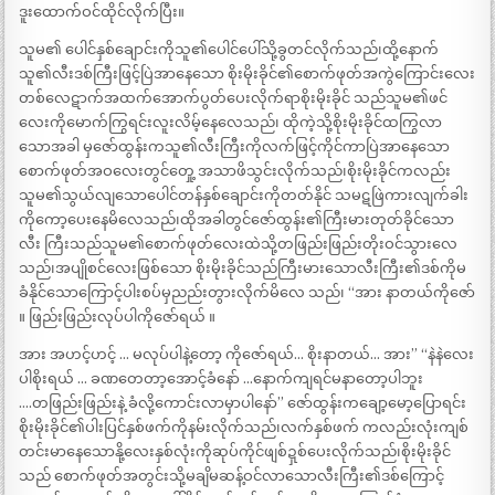
ဒူးထောက်ဝင်ထိုင်လိုက်ပြီး။
သူမ၏ ပေါင်နှစ်ချောင်းကိုသူ၏ပေါင်ပေါ်သို့ခွတင်လိုက်သည်၊ထို့နောက်
သူ၏လီးဒစ်ကြီးဖြင့်ပြဲအာနေသော စိုးမိုးခိုင်၏စောက်ဖုတ်အကွဲကြောင်းလေး
တစ်လေဋာက်အထက်အောက်ပွတ်ပေးလိုက်ရာစိုးမိုးခိုင် သည်သူမ၏ဖင်
လေးကိုမောက်ကြွရင်းလူးလိမ့်နေလေသည်၊ ထိုကဲ့သို့စိုးမိုးခိုင်ထကြွလာ
သောအခါ မှဇော်ထွန်းကသူ၏လီးကြီးကိုလက်ဖြင့်ကိုင်ကာပြဲအာနေသော
စောက်ဖုတ်အဝလေးတွင်တှေု့ အသာဖိသွင်းလိုက်သည်၊စိုးမိုးခိုင်ကလည်း
သူမ၏သွယ်လျသောပေါင်တန်နှစ်ချောင်းကိုတတ်နိုင် သမဋဖြဲကားလျက်ခါး
ကိုကော့ပေးနေမိလေသည်၊ထိုအခါတွင်ဇော်ထွန်း၏ကြီးမားတုတ်ခိုင်သော
လီး ကြီးသည်သူမ၏စောက်ဖုတ်လေးထဲသို့တဖြည်းဖြည်းတိုးဝင်သွားလေ
သည်၊အပျိုစင်လေးဖြစ်သော စိုးမိုးခိုင်သည်ကြီးမားသောလီးကြီး၏ဒစ်ကိုမ
ခံနိုင်သောကြောင့်ပါးစပ်မှညည်းတွားလိုက်မိလေ သည်၊ “အား နာတယ်ကိုဇော်
။ ဖြည်းဖြည်းလုပ်ပါကိုဇော်ရယ် ။
အား အဟင့်ဟင့် … မလုပ်ပါနဲ့တော့ ကိုဇော်ရယ်… စိုးနာတယ်… အား” “နဲနဲလေး
ပါစိုးရယ် … ခဏတေတာ့အောင့်ခံနော် …နောက်ကျရင်မနာတော့ပါဘူး
….တဖြည်းဖြည်းနဲ့ ခံလို့ကောင်းလာမှာပါနော်” ဇော်ထွန်းကချော့မော့ပြောရင်း
စိုးမိုးခိုင်၏ပါးပြင်နှစ်ဖက်ကိုနမ်းလိုက်သည်၊လက်နှစ်ဖက် ကလည်းလုံးကျစ်
တင်းမာနေသောနို့လေးနှစ်လုံးကိုဆုပ်ကိုင်ဖျစ်ဍှစ်ပေးလိုက်သည်၊စိုးမိုးခိုင်
သည် စောက်ဖုတ်အတွင်းသို့မချိမဆန့်ဝင်လာသောလီးကြီး၏ဒစ်ကြောင့်