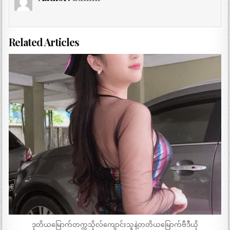
Related Articles
ဒုတိယမြောက်တက္ကသိုလ်ကျောင်းသူနဲ့တတိယမြောက်ဗီဒီယို