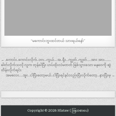
“မကောင်းဘူးထင်တယ် သားရယ်နော်”
Post
← .ကောင်း..ကောင်းလိုက်..တာ…ကွယ်….အ..ရှီး…ကျွတ်..ကျွတ်…..အား အား……..
navigation
ဓါတ်လိုက်သလို လူက တုန်ခါပြီး ဟပ်ထိုးလဲမတတ် ဖြစ်သွားသော မနုဝေကို ဆွဲ
ထိန်းလိုက်ရင်း
အမလေး…..အူး…ငါပြီးတော့မယ်..ငါပြီးရင်နင်လည်းပြီးလိုက်တော့…နားပြီးမှ →
Copyright © 2026 Hlataw ( အြပာစာပေ)