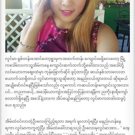
လွင်မာ ရှစ်တန်းအောင်တော့ရွာမှကအထက်တန်း ကျောင်းမရှိလေတော့ မြို့
ကဒေါ်လေးကသူ့အိမ်ကနေ ကျောင်းဆက်တက်ဘို့ခေါ်ထားသည် အဒေါ်တို့
လင်မယားကဈေးထဲမှာ ကုန်ခြောက်ဆိုင် ဖွင့်ထားပြီး ဆယ်နှစ်သားလေးတ
ယောက်သာရှိတယ် လွင်မာကရွာသူဆိုတော့ အနည်းငယ်ထွားတယ် ဆိုရမယ်
အပျိုဖော်ဝင်နေပြီဖြစ်သော်လည်း လူကောင် ကဆယ်တန်းကျောင်းသူအလား
ပင်… တညကပေါ့…အဒေါ့်ယောကျ်ားအပြင်ကပြန်လာချိန်က ညကိုးနာရီကျော်
လောက်ရှိနေပြီ အဒေါ်နဲ့သားက အိပ်ပျော်နေကြတော့ လွင်မာကတခါးထဖွင့်
ပေး ရသည်။
အိမ်ထဲဝင်လာတဲ့ဦးလေးကြည့်ရတာ အရက် မူးလာပုံရပြီး မနည်းဟန်နေ
ရကာ လွင်မာကကူတွဲပြီး အိမ်ထဲခေါ်လာရသည် ဦးလေးမှလွင်မာအား… ” အေ့
သမီး နင့်အဒေါ်တွေ အိပ်ကုန်ပြီလား ” ” ဟုတ် ဦးလေးစိုး ” အတူကိုင်တွဲလာ