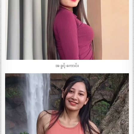
အ ခွင့် ကောင်း