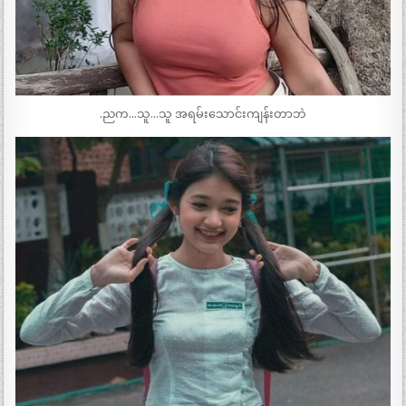
.ညက…သူ…သူ အရမ်းသောင်းကျန်းတာဘဲ