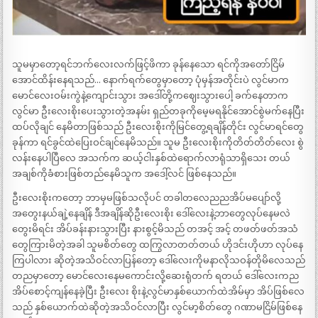
သူမမှာတော့ရင်ဘက်လေးလက်ဖြင့်ဖိကာ ခုန်နေသော ရင်ကိုအတော်ငြိမ်
အောင်ထိန်းနေရသည်… နောက်ရက်တွေမှာတော့ ပုံမှန်အတိုင်းပဲ လွင်မာက
မောင်လေးဝမ်းကွဲနဲ့ကျောင်းသွား အဒေါ်တို့ကဈေးသွားပေါ့ ခက်နေတာက
လွင်မာ ဦးလေးစိုးပေးသွားတဲ့အနမ်း ရှည်တခုကိုမေ့မရနိုင်အောင်စွဲမက်နေပြီး
ထပ်လိုချင် နေမိတာဖြစ်သည် ဦးလေးစိုးကိုမြင်တွေ့ရချိန်တိုင်း လွင်မာရင်တွေ
ခုန်ကာ ရင်ခွင်ထဲပြေးဝင်ချင်နေမိသည်။ သူမ ဦးလေးစိုးကိုတိတ်တိတ်လေး စွဲ
လန်းနေပါပြီလေ အသက်က ဆယ့်ငါးနှစ်ထဲရောက်လာရုံသာရှိသေး တယ်
အချစ်ကိုခံစားဖြစ်တည်နေမိသူက အဒေါ့်လင် ဖြစ်နေသည်။
ဦးလေးစိုးကတော့ ဘာမှမဖြစ်သလိုပင် တခါတလေညညအိပ်မပျော်လို့
အတွေးနယ်ချဲ့နေချိန် ဒီအချိန်ဆိုဦးလေးစိုး ဒေါ်လေးနဲ့ဘာတွေလုပ်နေမလဲ
တွေးမိရင်း အိပ်ခန်းနားသွားပြီး နားစွင့်မိသည် တအင့် အင့် တဖတ်ဖတ်အသံ
တွေကြားမိတဲ့အခါ သူမစိတ်တွေ ထကြွလာတတ်တယ် ဟိုဒင်းဟိုဟာ လုပ်နေ
ကြပါလား ဆိုတဲ့အသိဝင်လာပြန်တော့ ဒေါ်လေးကိုမနာလိုသဝန်တိုမိလေသည်
တညမှာတော့ မောင်လေးနေမကောင်းလို့ဆေးရုံတက် ရတယ် ဒေါ်လေးကည
အိပ်စောင့်ကျန်နေခဲ့ပြီး ဦးလေး စိုးနဲ့လွင်မာနှစ်ယောက်ထဲအိမ်မှာ အိပ်ဖြစ်လေ
သည် နှစ်ယောက်ထဲဆိုတဲ့အသိဝင်လာပြီး လွင်မာ့စိတ်တွေ ဂဏာမငြိမ်ဖြစ်နေ