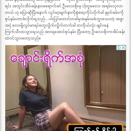
ရင်း အတွင်းအိပ်ခန်းနားမရောက်ခင် ဦးလေးစိုးမှ ငါ့တူမလေး အရမ်းလှလာ
တယ် ဟု ပြောဆိုပြီးနောက် လွင်မာ့မျက်နှာကိုစွဲမော့ကိုင်လိုက်ခါ နှုတ်ခမ်းကို
စုပ်နမ်းတာခံလိုက်ရသည်… ပါးပြင်တောင်တခါမှအနမ်းမခံဘူးသေးတဲ့ အဖူး
အငုံ လေးမို့လွင်မာရင်တွေလှိုက်လှိုက်တက်ခါ တကိုယ်လုံး ဖျင်းခနဲ
ကြက်သီးထသွားရသည် အားရအောင်စုပ်နမ်း ပြီးတော့ ဦးလေးစိုးကအိပ်ခန်း
ထဲဝင်သွားတော့သည်။