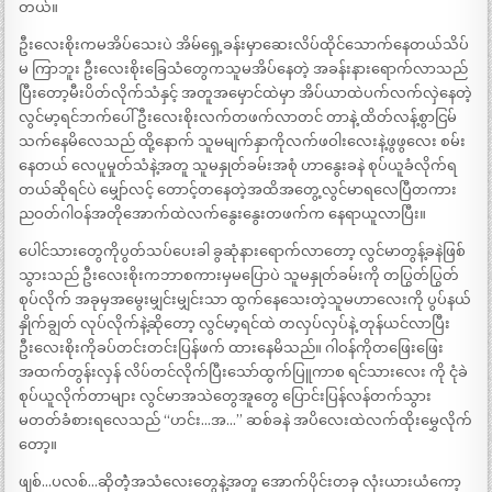
တယ်။
ဦးလေးစိုးကမအိပ်သေးပဲ အိမ်ရှေ့ခန်းမှာဆေးလိပ်ထိုင်သောက်နေတယ်သိပ်
မ ကြာဘူး ဦးလေးစိုးခြေသံတွေကသူမအိပ်နေတဲ့ အခန်းနားရောက်လာသည်
ပြီးတော့မီးပိတ်လိုက်သံနှင့် အတူအမှောင်ထဲမှာ အိပ်ယာထဲပက်လက်လှဲနေတဲ့
လွင်မာ့ရင်ဘက်ပေါ် ဦးလေးစိုးလက်တဖက်လာတင် တာနဲ့ ထိတ်လန့်စွာငြမ်
သက်နေမိလေသည် ထို့နောက် သူမမျက်နှာကိုလက်ဖဝါးလေးနဲ့ဖွဖွလေး စမ်း
နေတယ် လေပူမှုတ်သံနဲ့အတူ သူမနှုတ်ခမ်းအစုံ ဟာနွေးခနဲ စုပ်ယူခံလိုက်ရ
တယ်ဆိုရင်ပဲ မျှော်လင့် တောင့်တနေတဲ့အထိအတွေ့လွင်မာရလေပြီတကား
ညဝတ်ဂါဝန်အတိုအောက်ထဲလက်နွေးနွေးတဖက်က နေရာယူလာပြီး။
ပေါင်သားတွေကိုပွတ်သပ်ပေးခါ ခွဆုံနားရောက်လာတော့ လွင်မာတွန့်ခနဲဖြစ်
သွားသည် ဦးလေးစိုးကဘာစကားမှမပြောပဲ သူမနှုတ်ခမ်းကို တပြွတ်ပြွတ်
စုပ်လိုက် အခုမှအမွေးမျှင်းမျှင်းသာ ထွက်နေသေးတဲ့သူမဟာလေးကို ပွပ်နယ်
နှိုက်ချွတ် လုပ်လိုက်နဲ့ဆိုတော့ လွင်မာ့ရင်ထဲ တလှပ်လှပ်နဲ့ တုန်ယင်လာပြီး
ဦးလေးစိုးကိုခပ်တင်းတင်းပြန်ဖက် ထားနေမိသည်။ ဂါဝန်ကိုတဖြေးဖြေး
အထက်တွန်းလှန် လိပ်တင်လိုက်ပြီးသော်ထွက်ပြူကာစ ရင်သားလေး ကို ငုံခဲ
စုပ်ယူလိုက်တာများ လွင်မာအသဲတွေအူတွေ ပြောင်းပြန်လန်တက်သွား
မတတ်ခံစားရလေသည် “ဟင်း…အ…” ဆစ်ခနဲ အပိလေးထဲလက်ထိုးမွှေလိုက်
တော့။
ဖျစ်…ပလစ်…ဆိုတံဲ့အသံလေးတွေနဲ့အတူ အောက်ပိုင်းတခု လုံးယားယံကော့