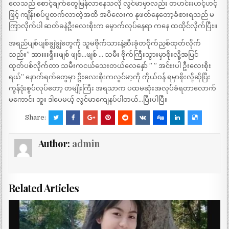
လေသည် စောင့်ချက်တွေမြန်လာနေသလို လွင်မာမှာလည်း တဟင်းးဟင့်ဟင့်
ဖြင့် ကျိန်းစပ်ပူတက်လာတဲ့အထိ အပိလေးက နုဖတ်နေတော့ခံစားရသည် မ
ကြာလိုက်ပါ ဆတ်ခနဲဦးလေးစိုးက မှောက်လုပ်နေရာ ကနေ ထထိုင်လိုက်ပြီး။
အရည်ပျစ်ပျစ်ချွဲချွဲတွေကို သူမဗိုက်သားနဲ့ဆီးခုံတဝိုက်ညှစ်ထုတ်လိုက်
သည်။” အားးးရှီးးဖျစ် ဖျစ်…ဖျစ် … သမီး ဗိုက်ကြီးသွားမှာစိုးလို့အပြင်
ထုတ်ပစ်လိုက်တာ သမီးကငယ်သေးတယ်လေနှော် ” ” အင်းးပါ ဦးလေးစိုး
ရယ်” နောက်ရက်တွေမှာ ဦးလေးစိုးကလွင်မာ့ကို ကိုယ်ဝန် ရမှာစိုးလို့ဆိုပြီး
ကွန်ဒုံးစွပ်လုပ်တော့ တမျိုးကြီး အရသာက ပထမဆုံးအလုပ်ခံရတာလောက်
မကောင်း ဘူး ဒါပေမယ့် လွင်မာကျေနပ်ပါတယ်…ပြီးပါပြီ။
Share:
Author:
admin
Related Articles