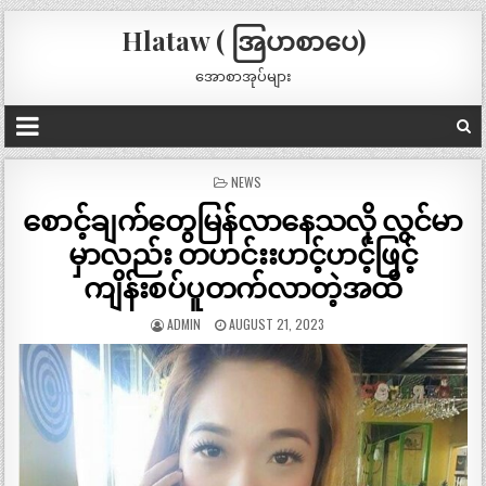
Hlataw ( အြပာစာပေ)
အောစာအုပ်များ
POSTED
NEWS
IN
စောင့်ချက်တွေမြန်လာနေသလို လွင်မာ
မှာလည်း တဟင်းးဟင့်ဟင့်ဖြင့်
ကျိန်းစပ်ပူတက်လာတဲ့အထိ
ADMIN
AUGUST 21, 2023