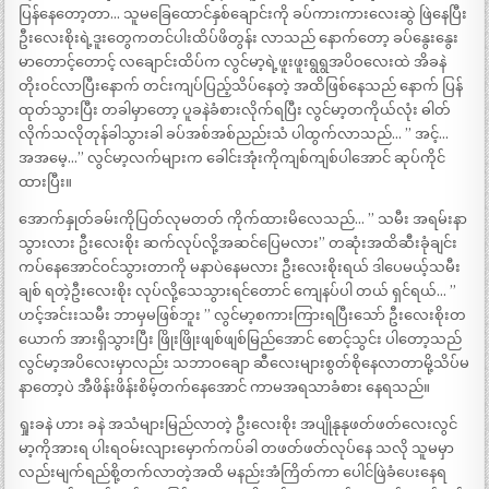
ပြန်နေတော့တာ… သူမခြေထောင်နှစ်ချောင်းကို ခပ်ကားကားလေးဆွဲ ဖြဲနေပြီး
ဦးလေးစိုးရဲ့ဒူးတွေကတင်ပါးထိပ်ဖိတွန်း လာသည် နောက်တော့ ခပ်နွေးနွေး
မာတောင့်တောင့် လချောင်းထိပ်က လွင်မာ့ရဲ့ဖူးဖူးရွရွအပိဝလေးထဲ အိခနဲ
တိုးဝင်လာပြီးနောက် တင်းကျပ်ပြည့်သိပ်နေတဲ့ အထိဖြစ်နေသည် နောက် ပြန်
ထုတ်သွားပြီး တခါမှာတော့ ပူခနဲခံစားလိုက်ရပြီး လွင်မာ့တကိုယ်လုံး ဓါတ်
လိုက်သလိုတုန်ခါသွားခါ ခပ်အစ်အစ်ညည်းသံ ပါထွက်လာသည်… ” အင့်…
အအမေ့…” လွင်မာ့လက်များက ခေါင်းအုံးကိုကျစ်ကျစ်ပါအောင် ဆုပ်ကိုင်
ထားပြီး။
အောက်နှုတ်ခမ်းကိုပြတ်လုမတတ် ကိုက်ထားမိလေသည်… ” သမီး အရမ်းနာ
သွားလား ဦးလေးစိုး ဆက်လုပ်လို့အဆင်ပြေမလား” တဆုံးအထိဆီးခုံချင်း
ကပ်နေအောင်ဝင်သွားတာကို မနာပဲနေမလား ဦးလေးစိုးရယ် ဒါပေမယ့်သမီး
ချစ် ရတဲ့ဦးလေးစိုး လုပ်လို့သေသွားရင်တောင် ကျေနပ်ပါ တယ် ရှင်ရယ်… ”
ဟင့်အင်းးသမီး ဘာမှမဖြစ်ဘူး ” လွင်မာ့စကားကြားရပြီးသော် ဦးလေးစိုးတ
ယောက် အားရှိသွားပြီး ဖြိုးဖြိုးဖျစ်ဖျစ်မြည်အောင် စောင့်သွင်း ပါတော့သည်
လွင်မာ့အပိလေးမှာလည်း သဘာဝချော ဆီလေးများစွတ်စိုနေလာတာမို့သိပ်မ
နာတော့ပဲ အီဖိန်းဖိန်းစိမ့်တက်နေအောင် ကာမအရသာခံစား နေရသည်။
ရှုးခနဲ ဟား ခနဲ အသံများမြည်လာတဲ့ ဦးလေးစိုး အပျိုနုနုဖတ်ဖတ်လေးလွင်
မာ့ကိုအားရ ပါးရဝမ်းလျားမှောက်ကပ်ခါ တဖတ်ဖတ်လုပ်နေ သလို သူမမှာ
လည်းမျက်ရည်စို့တက်လာတဲ့အထိ မနည်းအံကြိတ်ကာ ပေါင်ဖြဲခံပေးနေရ