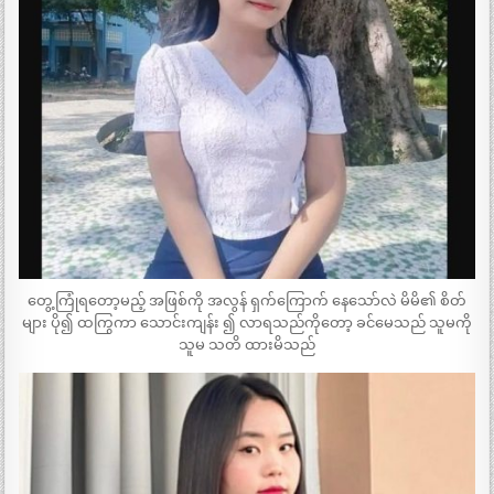
တွေ့ကြုံရတော့မည့် အဖြစ်ကို အလွန် ရှက်ကြောက် နေသော်လဲ မိမိ၏ စိတ်
များ ပို၍ ထကြွကာ သောင်းကျန်း ၍ လာရသည်ကိုတော့ ခင်မေသည် သူမကို
သူမ သတိ ထားမိသည်