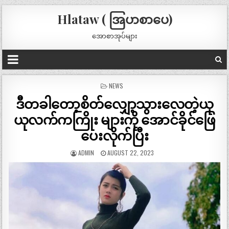
Hlataw ( အြပာစာပေ)
အောစာအုပ်များ
POSTED
NEWS
IN
ဒီတခါတော့စိတ်လျှော့သွားလေတဲ့ယု
ယုလက်ကကြိုး များကို အောင်ခိုင်ဖြေ
ပေးလိုက်ပြီး
ADMIN
AUGUST 22, 2023