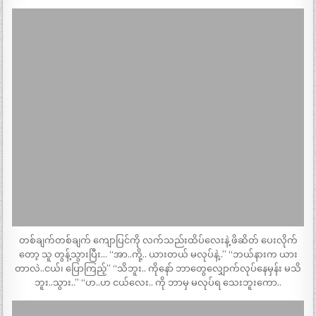
တစ်ချက်တစ်ချက် ကျောပြင်ကို လက်သည်းထိပ်လေးနဲ့ ဖိဆိတ် ပေးလိုက်
တော့ သူ တွန့်သွားပြီး… “အာ..ကို့.. ယားတယ် မလုပ်နဲ့..” “ဘယ်နားက ယား
တာလဲ..ငယ်၊ ပြောကြည့်” “သိဘူး.. ကိုနော် ဘာတွေလျှောက်လုပ်နေမှန်း မသိ
ဘူး..သွား..” “ဟ..ဟ ငယ်လေး.. ကို ဘာမှ မလုပ်ရ သေးဘူးကော..