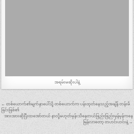
အရမ်းမဆိုးပါနဲ့
Post
← တစ်ယောက်၏မျက်နှာပေါ်သို့ တစ်ယောက်က ပန်းထုတ်နေသည့်အချိန် တန်းမိ
navigation
ခြင်းဖြစ်၏
အားအားဆိုပြီးထအော်တယ် နာလို့မဟုတ်မှန်းသိနေတယ်ဖြည်းဖြည်းမှန်မှန်ကနေ
မြန်လာတော့ တဟင်းဟင်းနဲ့ →