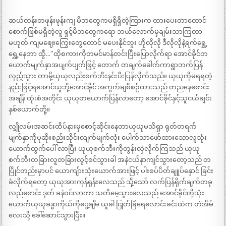
ဆယ်တန်းတဖုန်းဖုန်းကျ မိဘတွေကမရှိရှိတဲ့ကြားက ထားပေးတာတောင်
စောက်ဖြစ်မရှိတဲ့လူ ရှင့်မိဘတွေကရော ဘယ်လောက်မှချမ်းသာကြတာ
မဟုတ် ကျမဈေးကြွေးတွေတောင် မပေးနိုင်ဘူး ဟိုလိုလို ဒီလိုလိုနဲ့ရက်ရွှေ့
ရွှေ့နေတာ ထွီ…”ထိုစကားကိုတမင်မာန်တင်းပြီးပြောလိုက်ရာ အောင်ခိုင်တ
ယောက်မျက်နှာအပျက်ပျက်ဖြင့် တောက် တချက်ခေါက်ကာရွာဘက်ပြန်
လှည့်သွား တာမို့ယုယုလည်းစက်ဘီးနင်းပီးပြန်လိုက်သည်။ ယုယုကိုမရရတဲ့
နည်းဖြင့်ရအောင်ယူဘို့အောင်ခိုင် အကွက်ချစီစဉ်ထားသည် တညနေစောင်း
အချိန် ထုံးစံအတိုင်း ယုယုတယောက်ပြန်လာတော့ အောင်ခိုင်နှင့်သူငယ်ချင်း
နှစ်ယောက်တို့။
လျှိုလမ်းအဆင်းထိပ်နားမှစောင့်ဆိုင်းနေတာယုယုမသိရှာ ရုတ်တရက်
မျက်နှာကိုပုဆိုးစည်းသိုင်းလျက်မျက်လုံး ပေါက်သာဖော်ထားသောလူသုံး
ယောက်ထွက်ပေါ် လာပြီး ယုယုစက်ဘီးကိုတွန်းလှဲလိုက်ကြသည် ယုယု
စက်ဘီးတခြားလူတခြားလွင့်စင်သွားခါ အနဲငယ်နာကျင်သွားတော့သည် တ
ပြိုင်တည်းမှာပင် ယောကျ်ားသုံးယောက်အားဖြင့် ပါးစပ်ပိတ်ချူပ်နှောင် ခြင်း
ခံလိုက်ရတော့ ယုယုအားကုန်ရုန်းလေသည် သို့သော် လက်ပြန်ရိုက်ချက်တခု
လည်စောင်း ဒုတ် ခနဲဝင်လာကာ သတိမေ့သွားလေသည် အောင်ခိုင်တို့သုံး
ယောက်ယုယုခန္ဓာကိုယ်ကိုပွေ့ချီမ ယူခါ ငြုတ်ခြံရေလောင်းခင်းထဲက တဲအိမ်
လေးသို့ ခေါ်ဆောင်သွားပြီး။