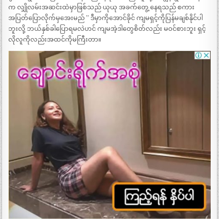
က လျှိုလမ်းအဆင်းထဲမှာဖြစ်သည် ယုယု အခက်တွေ့ နေရသည် စကား
အပြတ်ပြောလိုက်မှအေးမည် ” ဒီမှာကိုအောင်ခိုင် ကျမရှင့်ကိုပြန်မချစ်နိုင်ပါ
ဘူးလို့ ဘယ်နှစ်ခါပြောရမလဲဟင် ကျမအဲ့ဒါတွေစိတ်လည်း မဝင်စားဘူး ရှင့်
လိုလူကိုလည်းအထင်ကိုမကြီးတာ။