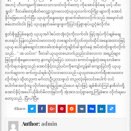
အဟင့် ဟီးးကျမကိုအသေသာသတ်လိုက်တော့ ကိုအောင်ခိုင်ရေ ဟင့် ဟီးး
ရွှတ်” ဒီတခါတော့စိတ်လျှော့သွားလေတဲ့ယုယုလက်ကကြိုး များကို အောင်
ခိုင်ဖြေပေးလိုက်ပြီး ယုယုကိုနွေးထွေး စွာဖက်ခါထားလိုက်သည် အမှောင်ထဲ
စမ်းတဝါးဝါး ဖြင့် ယုယုနှုတ်ခမ်းဖူးဖူးကိုပြင်းပြစွာစုပ်ယူငုံခဲလိုက်။
စွတ်စိုချွဲပြစ်နေတဲ့ ယုယုအင်္ဂါစပ်တအုံလုံးကိုလက်ဝါး ဖြင့်အုပ်ကိုင်ဖျစ်ချေ
ပေးရင်း ပြန်လည်တင်းမာလာတဲ့ လချောင်းကိုငုတ်တုတ်ထိုင်အနေအထားဖြင့်
ယုယု ပေါင်နှစ်ချောင်းအားခါးထစ်ခွင်တွဲချိတ်ခါ စွတ်ခနဲ အပိထဲထိုးစွတ်လိုက်
သည်… ” အ ဟင်းးး” ဒီတခါ ယုယုတယောက်ညည်းသံလေးက အရည်များ
ဖြင့်စွတ်စိုနေလေတော့ နာကျင်ပုံမပြပဲ သာယာ ကောင်းမွန်တဲ့အရသာခံစား
လိုက်ရဟန်တူသည် အောင်ခိုင့်လည်ပင်းကိုကျော်လွန်ခါ ကျောပြင်ကို ယုယု
လက်များက ဖက်တွယ်ရစ်သိုင်းလာလေသည် ယုယုတယောက်ရီးစားမထား
လိုက်ရပဲ ထိုတညက မင်္ဂလာဦးညသဖွယ် တညလုံးမိုးလင်းပေါက် လင်
ပေါက်စအလိုကျ လိုက်လျောဖြည့်ဆည်းပေး ရင်းဖြင့် ချစ်စိတ်ကြင်နာစိတ်တို့
အောင်ခိုင့်အပေါ် ယိုဖိတ်မိလာခြင်းကို အံ့အားသင့်စွာတွေ့ကြုံခံစား လိုက်ရပေ
တော့သည်…ပြီးပါပြီ။
Share:
Author:
admin