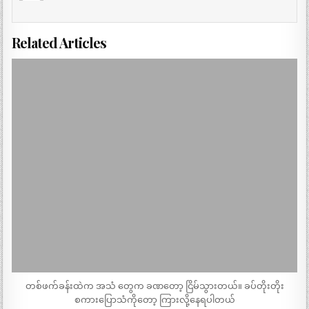
Related Articles
တစ်ဖက်ခန်းထဲက အသံ တွေက ခဏတော့ ငြိမ်သွားတယ်။ ခပ်တိုးတိုး
စကားပြောသံကိုတော့ ကြားလို့နေရပါတယ်