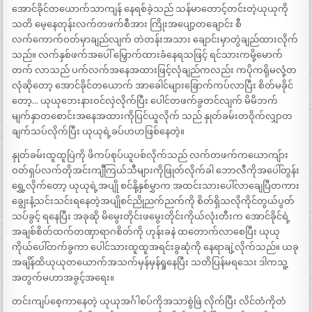
အောင်ခိုင်တယောက်သာကျန် နေရစ်ခဲ့သည် သန်မာတောင့်တင်းတဲ့ယုယုကို
သတိ မေ့နေတုန်းလက်တဖက်စီအား ကြိုးအပျော့တချောင်း စီ
လက်ကောက်ဝတ်မှာချည်လျက် တဲတန်းအသား ချောင်းမှာတွဲချည်ထားလိုက်
သည်။ လက်နှစ်ဖက်အပေါ် မြှောက်ထားခံနေရသဖြင့် ရင်သားကမို့မောက်
တက် လာသည် ပက်လက်အနေအထားဖြင့်လုံချည်ကလည်း ကပိုကရိုမလုံ့တ
လုံဆိုတော့ အောင်ခိုင်တယောက် အာခေါင်များခြောက်ကပ်လာပြီး စိတ်မခိုင်
တော့… ယုယုဘေးနားဝင်လှဲလိုက်ပြီး ပေါင်တဖက်ခွတင်လျက် မိမိဘက်
မျက်နှာတစောင်းအနေအထားကိုပြင်ယူလိုက် သည် နှုတ်ခမ်းတဝိုက်လျှာတ
ချက်သပ်လိုက်ပြီး ယုယုရဲ့ခပ်ဟဟဖြစ်နေတဲ့။
နှုတ်ခမ်းထူထူပြဲကို ဖိကပ်စုပ်ယူပစ်လိုက်သည် လက်တဖက်ကယောကျ်ား
ဝတ်ရှပ်လက်တိုအင်းကျီကြယ်သီများကိုဖြုတ်လိုက်ခါ ဘောလီကိုအပေါ်တွန်း
ရွှေ့လိုက်တော့ ယုယုရဲ့အပျို စင်နို့နှစ်မွှာက အထင်းသားပေါ်လာချေပြီတကား
ချွေးနံ့သင်းသင်းရနေတဲ့အပျိုစင်ညိုညက်ညက်ကို စိတ်ရှိသလိုကိုင်တွယ်ပွတ်
သပ်ခွင့် ရနေပြီး အခုဆို မိမွေးတိုင်းဖမွေးတိုင်းကိုယ်လုံးတီးက အောင်ခိုင်ရဲ့
အချစ်စိတ်ထက်တဏှာရာဂစိတ်ကို ဟုန်းခနဲ ထတောက်လာစေပြီး ယုယု
ကိုယ်ပေါ်တက်ခွကာ ပေါင်သားထူထူအရင်းခွဆုံကို နေရာချဲ့လိုက်သည်။ ယခု
အချိန်ထိယုယုတယောက်အသက်မှန်မှန်ရှုနေပြီး သတိပြန်မရသေး ဒါကသူ့
အတွက်မဟာအခွင့်အရေး။
တင်းကျပ်စေ့ကာနေတဲ့ ယုယုအင်္ဂါစပ်ကိုအသာစွဲဖြဲ လိုက်ပြီး လိင်တံကိုတံ