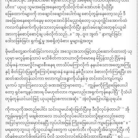
ကိုအောင်ခိုင် အခုဆင်းစမ်း ခွေးကောင်ကြီး အမေ့ရေ ကယ်ပါအုံးတော့ ဟီးး
ဟီးးး” ယုယု သူမအခြေအနေတွေကိုသိလိုက်ခါ အော်ဟစ် ငိုယိုပြီး
ခြေထောက်များကို တဖျောင်းဖျောင်းပေါက်ချ စောင့်တွန်းနေတော့သည် ဒီ
အခြေအနေရောက်နေမှ တော့အောင်ခိုင်မညှာရဲတော့ ယုယုဂျိုင်းအောက်ထဲ
ကလက်နှစ်ဖက်ကိုပုခုံးသားလှမ်းဖျစ်လိုက်ပြီး နှုတ်ခမ်းချင်းတေ့စုပ်ယူခါ
အားကုန်စောင့်စောင့်ချ ပစ်လိုက်သည်…။ ” အု…ဝူးး အွတ် ” နာကျင်ခြင်း
ဒေါသဖြစ်ခြင်း ရှက်ရွံ့မှု အစရှိတဲ့ခံစား မှုများနဲ့အတူ။
ဖိုမထိတွေ့ဆက်ဆံခြင်းကလည်း အသွေးအသားဖြင့်တည်ဆောက်ထားတဲ့ ယု
ယုမှာ မလွန်ဆန်သာပဲ မသိစိတ်ကသာယာလှိုက်မောနေ မိပြန်သည် ငြိမ့်ခနဲ
သိမ့်ခနဲ ကာမလှိုင်းများစီးနေရ တာသိပ်မကြာလိုက် နုနယ်သောအတွေ့အကြုံ
နှင့် စိတ်ပြင်းပြမှုတို့ကြောင့်ဖျောခနဲ နွေးခနဲ နှစ်ဦးသား ခံစားလိုက်ကြရပြီး တ
ဆတ်ဆတ်တုန်ယင်ကာ ဗလာကျင်းခန္ဓာကိုယ်နှစ်ခု တင်းတင်းကျပ်ကျပ်
ပူးကပ် သွားကြလေသည် ခဏအကြာမှာတော့… ” ကျွန်မကိုကြိုးဖြေပေးပါ
တော့ ရှင်ကျေနပ်အားရ ပီမဟုတ်လား ကျမလည်းအရှက်ကုန်နေပါပြီ” ငိုသံပါ
တုန်တုန်ယင်ယင်ဖြင့် ယုယုပြောစကားအဆုံး ” အဲ့လိုမပြောပါနဲ့ယုရယ်။
ကိုကယုကိုအတည်ပေါင်း သင်းယူမယ်ဆုံးဖြတ်ပြီးမှ ဒီလိုလုပ်ခဲ့တာပါ” ” အို
ကျွန်မမှရှင့်ကို မချစ်တာလေ ဘယ်လိုလုပ်ပေါင်းသင်းလို့ရမှာလည်းတော့
အပြင်မှာလည်းမှောင်နေပြီ လုပ်ပါအမြန် ကြိုးဖြေပေးပါ ကျမပြန်ပါရစေ” ။ ”
မရတော့ဘူးယု ကို့သူငယ်ချင်းတွေက ယုစက်ဘီး ကိုယုတို့အိမ်သွားပို့ပြီး ကို
တို့နှစ်ယောက်ခိုးပြေးကြ ပီလို့ သတင်းလွှင့်ပြောခိုင်းထားပြီးနေပြီ” ” ရှင် ……