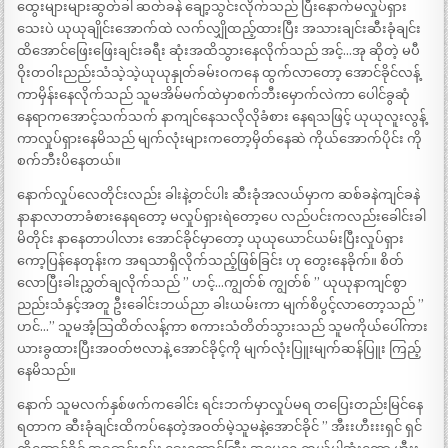
ထွေးများများဆွတ်ခါ ဆတ်ခနဲ ချော့သွင်းလိုက်သည် ပြီးနောက်မလှုပ်ရှား
သေးပဲ ယုယုချိုင်းအောက်ထဲ လက်လျှိုထည့်ထားပြီး အသားချင်းဆီးခုံချင်း
ထိအောင်ဖြေးဖြေးချင်းခရီး ဆုံးအထိသွားနေလိုက်သည် အင့်…အု ဆိုတဲ့ မပီ
ဝိုးတဝါးညည်းသံသဲ့သဲ့ယုယုနှုတ်ခမ်းဝကနေ ထွက်လာတော့ အောင်ခိုင်လန့်
ကာမှိန်းနေလိုက်သည် သူမအိမ်မက်ထဲမှာစက်ဘီးမှောက်လဲကာ ပေါင်ခွဆုံ
နေရာကအောင့်သက်သက် နာကျင်နေသလိုလိုခံစား နေရသဖြင့် ယုယုလူးလွန့်
ကာလှုပ်ရှားနေမိသည် မျက်လုံးများကတော့မှိတ်နေဆဲ ကိုယ်အောက်ပိုင်း ကို
စက်ဘီးပိနေတယ်။
နောက်လှုပ်လေတိုင်းလည်း ခါးနဲ့တင်ပါး ဆီးခုံအလယ်မှာက ဆစ်ခနဲကျင်ခနဲ
နာနာလာတာခံစားနေရတော့ မလှုပ်ရှားရဲတော့ပေ လည်ပင်းကလည်းခေါင်းခါ
မိတိုင်း နာနေတာပါလား အောင်ခိုင်မှာတော့ ယုယုယောင်ယမ်းပြီးလှုပ်ရှား
ကော့ပြန်နေတုန်းက အရသာရှိလိုက်သည့်ဖြစ်ခြင်း ဟု တွေးနေခိုက်။ စိတ်
လောပြီးခါးညွှတ်ချလိုက်သည် ” ဟင့်…ကျွတ်စ် ကျွတ်စ် ” ယုယုနာကျင်စွာ
ညည်းသံနှင့်အတူ ဦးခေါင်းဘယ်ညာ ခါးယမ်းကာ မျက်စိပွင့်လာတော့သည် ”
ဟင်…” သူမအံ့သြထိတ်လန့်ကာ စကားသံတိတ်သွားသည် သူမကိုယ်ပေါ်ကား
ယားခွထားပြီးအဝတ်ဗလာနဲ့ အောင်ခိုင့်ကို မျက်လုံးပြူးမျက်ဆန်ပြူး ကြည့်
နေမိသည်။
နောက် သူမလက်နှစ်ဖက်ကခေါင်း ရင်းဘက်မှာလှုပ်မရ တပြေးတည်းမြင်နေ
ရတာက ဆီးခုံချင်းထိကပ်နေတဲ့အဝတ်မဲ့သူမနဲ့အောင်ခိုင် ” အီးးဟီးးးရှင် ရှင်