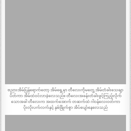
ဗညားအိမ်ပြန်ရောက်တော့ အိမ်ရှေ့မှာ တီလေးကိုမတွေ့ အိမ်တံခါးသေချာ
ပိတ်ကာ အိမ်ထဲဝင်လာခဲ့လေသည်။ တီလေးအခန်းတံခါးဖွင့်ကြည့်လိုက်
သောအခါ တီလေးက အထက်အောက် တဆက်ထဲ ဂါဝန်လေးဝတ်ကာ
ပိုးလိုးပက်လက်နှင့် နှစ်ခြိုက်စွာ အိပ်ပျော်နေလေသည်