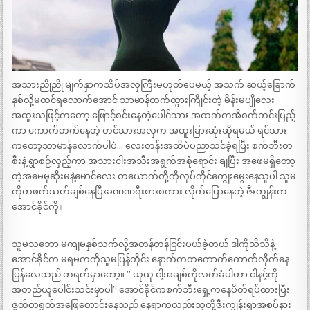
အသားညိုညို မျက်နှာကသိပ်အလှကြီးမဟုတ်ပေမယ့် အသက် ဆယ့်ခြောက်
နှစ်လို့မထင်ရလောက်အောင် သာမာန်ထက်ထွားကြိုင်းတဲ့ မိန်းမပျိုလေး
အထူးသဖြင့်ကတော့ ဖြောင့်စင်းနေတဲ့ပေါင်သား အထက်ကအိစက်တင်းပြည့်
ကာ ကောက်တက်နေတဲ့ တင်သားအလှက အထူးခြားဆုံးဆိုရမယ် ရင်သား
ကတော့သာမာန်လောက်ပါပဲ… လေးတန်းအထိပဲပညာသင်ခဲ့ရပြီး စက်ဘီးတ
စီးနဲ့ ရွာစဉ်လှည့်ကာ အသားငါးအသီးအရွက်အစုံရောင်း ချပြီး အဖေမရှိတော့
တဲ့အမေမုဆိုးမနဲ့မောင်လေး တယောက်တို့ကိုလုပ်ကိုင်ကျွေးမွေးနေသူပါ သူမ
ကိုတဖက်သတ်ချစ်နေပြီးခဏဏရီးစားစကား လိုက်ပြောနေတဲ့ ဇီးကျွန်းက
အောင်ခိုင်ကို။
သူမသဘော မကျမနှစ်သက်လို့အတန်တန်ငြင်းပယ်ခဲ့တယ် ဒါကိုသိသိနဲ့
အောင်ခိုင်က မရမကကိုသူမပြန်တိုင်း နောက်ကတကောက်ကောက်လိုက်နေ
ပြန်လေသည် တရက်မှာတော့။ ” ယုယု ငါ့အချစ်ကိုလက်ခံပါဟာ ငါနင့်ကို
အတည်ယူပေါင်းသင်းမှာပါ” အောင်ခိုင်ကစက်ဘီးရှေ့ကနေပိတ်ရပ်ထားပြီး
ဇွတ်တရွတ်အဖြေတောင်းနေသည် နေရာကလည်းသူတို့ဇီးကျွန်းရွာအစပ်နား