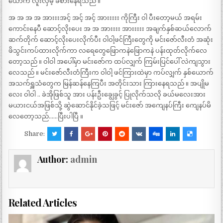
ယောက် လူးလှိမ့် ခံစားနေရသည် ။
အ အ အ အ အားးးအင့် အင့် အင့် အားးးးး ကိုကြီး ဝါ ပီးတော့မယ် အရမ်း
ကောင်းနေပီ ဆောင့်လိုးပေး အ အ အားးးး အားးးးး အချက်နှစ်ဆယ်လောက်
ဆက်တိုက် ဆောင့်လိုးပေးလိုက်ပီး ဝါဝါ့ဖင်ကြီးတွေကို မင်းဇော်လီးတံ အဆုံး
ဖိသွင်းကပ်ထားလိုက်ကာ လရေတွေဖြောကနဲဖြောကနဲ ပန်းထုတ်လိုက်လေ
တော့သည် ။ ဝါဝါ အပေါ်မှာ မင်းဇော်က ထပ်လျှက် ကြမ်းပြင်ပေါ် လဲကျသွား
လေသည် ။ မင်းဇော်လီးတံကြီးက ဝါဝါ့ ဖင်ကြားထဲမှာ ကပ်လျှက် နှစ်ယောက်
အသက်ရှူသံတွေက မြန်ဆန်နေကြပီး အတိုင်းသား ကြားနေရသည် ။ အပျိုမ
လေး ဝါဝါ .. ခဲအိုဖြစ်သူ အား ပန်းဦးချွေခွင့် ပြုလိုက်သလို ခယ်မလေးအား
မယားငယ်အဖြစ်သို့ ဆွဲဆောင်နိုင်ခဲ့သဖြင့် မင်းဇော် အကျေနပ်ကြီး ကျေနပ်မိ
လေတော့သည်……ပြီးပါပြီ ။
Share:
Author:
admin
Related Articles