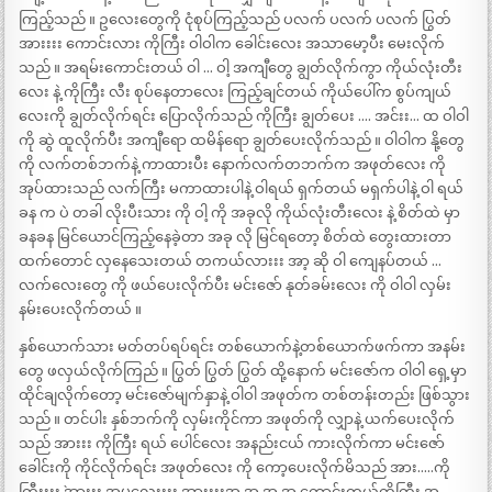
ကြည့်သည် ။ ဥလေးတွေကို ငုံစုပ်ကြည့်သည် ပလက် ပလက် ပလက် ပြွတ်
အားးးး ကောင်းလား ကိုကြီး ဝါဝါက ခေါင်းလေး အသာမော့ပီး မေးလိုက်
သည် ။ အရမ်းကောင်းတယ် ဝါ … ဝါ့ အကျီတွေ ချွတ်လိုက်ကွာ ကိုယ်လုံးတီး
လေး နဲ့ ကိုကြီး လီး စုပ်နေတာလေး ကြည့်ချင်တယ် ကိုယ်ပေါ်က စွပ်ကျယ်
လေးကို ချွတ်လိုက်ရင်း ပြောလိုက်သည် ကိုကြီး ချွတ်ပေး …. အင်းး… ထ ဝါဝါ
ကို ဆွဲ ထူလိုက်ပီး အကျီရော ထမိန်ရော ချွတ်ပေးလိုက်သည် ။ ဝါဝါက နို့တွေ
ကို လက်တစ်ဘက်နဲ့ ကာထားပီး နောက်လက်တဘက်က အဖုတ်လေး ကို
အုပ်ထားသည် လက်ကြီး မကာထားပါနဲ့ ဝါရယ် ရှက်တယ် မရှက်ပါနဲ့ ဝါ ရယ်
ခန က ပဲ တခါ လိုးပီးသား ကို ဝါ့ ကို အခုလို ကိုယ်လုံးတီးလေး နဲ့ စိတ်ထဲ မှာ
ခနခန မြင်ယောင်ကြည့်နေခဲ့တာ အခု လို မြင်ရတော့ စိတ်ထဲ တွေးထားတာ
ထက်တောင် လှနေသေးတယ် တကယ်လားးး အာ့ ဆို ဝါ ကျေနပ်တယ် …
လက်လေးတွေ ကို ဖယ်ပေးလိုက်ပီး မင်းဇော် နုတ်ခမ်းလေး ကို ဝါဝါ လှမ်း
နမ်းပေးလိုက်တယ် ။
နှစ်ယောက်သား မတ်တပ်ရပ်ရင်း တစ်ယောက်နဲ့တစ်ယောက်ဖက်ကာ အနမ်း
တွေ ဖလှယ်လိုက်ကြည် ။ ပြွတ် ပြွတ် ပြွတ် ထို့နောက် မင်းဇော်က ဝါဝါ ရှေ့မှာ
ထိုင်ချလိုက်တော့ မင်းဇော်မျက်နှာနဲ့ ဝါဝါ အဖုတ်က တစ်တန်းတည်း ဖြစ်သွား
သည် ။ တင်ပါး နှစ်ဘက်ကို လှမ်းကိုင်ကာ အဖုတ်ကို လျှာနဲ့ ယက်ပေးလိုက်
သည် အားးး ကိုကြီး ရယ် ပေါင်လေး အနည်းငယ် ကားလိုက်ကာ မင်းဇော်
ခေါင်းကို ကိုင်လိုက်ရင်း အဖုတ်လေး ကို ကော့ပေးလိုက်မိသည် အား…..ကို
ကြီးးးး `အားးး အမလေးးးး အားးးးအ အ အ အ ကောင်းတယ်ကိုကြီး အ