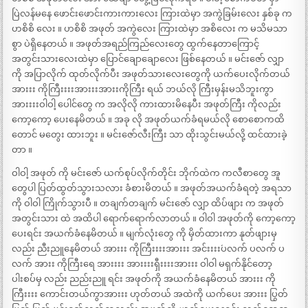
ပြဲလန်မနေ ဖောင်းဖောင်းကားကားလေး ကြားထဲမှာ အကွဲခြမ်းလေး နှစ်ခု က
ဟစိစိ လေး ။ ဟစိစိ အဖုတ် အကွဲလေး ကြားထဲမှာ အစိလေး က မသိမသာ
စွာ ပဲရှိနေတယ် ။ အဖုတ်အရည်ကြည်လေးတွေ ထွက်နေတာကြောင့်
အတွင်းသားလေးထဲမှာ ပြောင်ချောချောလေး ဖြစ်နေတယ် ။ မင်းဇော် လျှာ
ကို အပြာလိုက် ထုတ်လိုက်ပီး အဖုတ်သားလေးတွေကို ယက်ပေးလိုက်တယ်
အားးး ကိုကြီးးးးအားးးအားးကိုကြီး ရယ် ဘယ်လို ကြီးမှန်းမသိဘူးကွာ
အားးးးဝါဝါ့ ပေါင်တွေ က အလိုလို ကားထားမိနေပီး အဖုတ်ကြီး ကိုလည်း
ကော့ကော့ ပေးနေမိတယ် ။ အခု လို အဖုတ်ယက်ခံရမယ်လို စောစောကထိ
တောင် မတွေး ထားဘူး ။ မင်းဇော်လီးကြီး သာ ထိုးသွင်းမယ်လို့ ထင်ထားခဲ့
တာ ။
ဝါဝါ့ အဖုတ် ကို မင်းဇော် ယက်စုပ်လိုက်တိုင်း ဘိုက်ထဲက ကလီစာတွေ အူ
တွေပါ ပြတ်ထွတ်သွားသလား ခံစားမိတယ် ။ အဖုတ်အယက်ခံရတဲ့ အရသာ
ကို ဝါဝါ ကြိုက်သွားပီ ။ တချက်တချက် မင်းဇော် လျှာ ထိပ်ဖျား က အဖုတ်
အတွင်းသား ထဲ အထိပါ ရောက်ရောက်လာတယ် ။ ဝါဝါ အဖုတ်ကို ကော့ကော့
ပေးရင်း အယက်ခံနေမိတယ် ။ မျက်လုံးတွေ ကို မှိတ်ထားကာ နုတ်ဖျားမှ
လည်း ညီးညူနေမိတယ် အားးး ကိုကြီးးးးအားးး အင်းးးး´ပလက် ပလက် ပ
လက် အားး ကိုကြီးရေ အားးးး အားးးးရှီးးးးအားးး ဝါဝါ မရှက်နိုင်တော့
ပါးစပ်မှ လည်း ညည်းညူ ရင်း အဖုတ်ကို အယက်ခံနေမိတယ် အားးး ကို
ကြီးးးး ကောင်းတယ်ကွာအားးး ဟုတ်တယ် အထဲကို ယက်ပေး အားးး ပြွတ်