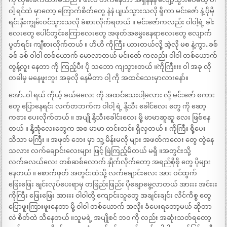
ဝါ့ ရင်ထဲ မှာတော့ ကြောက်စိတ်တွေ နဲနဲ ပျယ်သွားသလို ရှိကာ မင်းဇော် နဲ့ ပိုမို
ရင်းနှီးကျွမ်းဝင်သွားသလို ခံစားလိုက်ရတယ် ။ မင်းဇော်ကလည်း ဝါဝါ့ရဲ့ ခါး
လေးတွေ ပေါင်တွင်းကြောလေးတွေ အဖုတ်အမွှေးနေရာလေးတွေ လျောက်
ပွတ်ရင်း ကျီစားလိုက်တယ် ။ ဟိဟိ ကိုကြီး ယားတယ်လို့ အဲ့လို မစ နဲ့ကွာ..ခစ်
ခစ် ခစ် ဝါဝါ တစ်ယောက် မောလာတယ် မင်းဇော် ကလည်း ဝါဝါ တစ်ယောက်
တွန့်လူး နေတာ ကို ကြည့်ပီး ပို သဘော ကျသွားတယ် ။`ကိုကြီးးး ဝါ အခု လို
တခါမှ မနေဖူးဘူး အခုလို နေမိတာ ဝါ့ ကို အထင်သေးမှာလားနော်။
အော်..ဝါ ရယ် ကိုယ့် ခယ်မလေး ကို အထင်သေးပါ့မလား လို့ မင်းဇော် စကား
တွေ ပြောနေရင်း လက်တဘက်က ဝါဝါ့ ရဲ့ နို့သီး ခေါင်လေး တွေ ကို ဆော့
ကစား ပေးလိုက်တယ် ။ အပျို နို့သီးခေါင်းလေး မို့ မာမာဆူဆူ လေး ဖြစ်နေ
တယ် ။ နို့အုံလေးတွေက အစ မာမာ တင်းတင်း ရှိလှတယ် ။ ကိုကြီး စို့ပေး
သိသာ မကြီး ။ အဖုတ် ဘေး မှာ သူ့ မိန်းမလို များ အဖတ်ကလေး တွေ တွဲနေ
သလား လက်ချောင်းလေးများ ဖြင့် ဖြဲကြည့်မိတယ် မရှိ ။အတွင်းသို့
လက်ခလယ်လေး တစ်ဆစ်လောက် နှိုက်လိုက်တော့ အရည်စိုစို တွေ ပိုများ
နေတယ် ။ စောက်ဖုတ် အတွင်းထဲသို့ လက်ချောင်းလေး အား ဝင်ထွက်
ဖြေးဖြေး ချင်းလုပ်ပေးရာမှ တဖြည်းဖြည်း ပိုချောမွေ့လာတယ် အားးး အင်းးး
ကိုကြီး ဖြေးဖြေး အားးး ဝါဝါတို့ ကျောင်းသူတွေ အချင်းချင်း လိင်ကိစ္စ တွေ
ပြောဖူးကြားဖူးနေတာ မို့ ဝါဝါ တစ်ယောက် အလိုး ခံပေးရတော့မယ် ဆိုတာ
လဲ စိတ်ထဲ သိနေတယ် ။သူမရဲ့ အပျိုစင် ဘ၀ ကို လည်း အဆုံးသတ်ရတော့