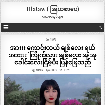
Hlataw ( အြပာစာပေ)
အောစာအုပ်များ
POSTED
NEWS
IN
အားးး ကောင်းတယ် ချစ်လေး ရယ်
အားးးး `ကြိုက်လား ချစ်လေး အု အု
ခေါင်းလေးငြိမ့်ပီး ပြန်ဖြေသည်
ADMIN
AUGUST 25, 2023