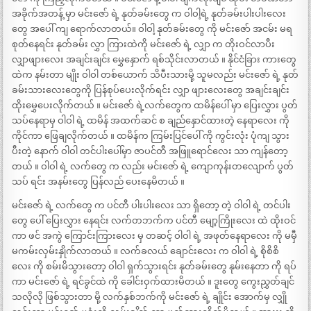
အခိုက်အတန့် မှာ မင်းဇော် ရဲ့ နုတ်ခမ်းတွေ က ဝါဝါ့ရဲ့ နုတ်ခမ်းပါးပါးလေး
တွေ အပေါ် ကျ ရောက်လာတယ်။ ဝါဝါ့ နုတ်ခမ်းတွေ ကို မင်းဇော် အငမ်း မရ
စုတ်နေရင်း နုတ်ခမ်း လွှာ ကြားထဲကို မင်းဇော် ရဲ့ လျှာ က တိုးဝင်လာပီး
လျှာဖျားလေး အချင်းချင်း မွှေနှောက် ရစ်သိုင်းလာတယ် ။ နိုင်ငံခြား ကားတွေ
ထဲက နမ်းတာ မျိုး ဝါဝါ တစ်ယောက် သိပီးသားမို့ သူမလည်း မင်းဇော် ရဲ့ နုတ်
ခမ်းသားလေးတွေကို ပြန်စုပ်ပေးလိုက်ရင်း လျှာ ဖျားလေးတွေ အချင်းချင်း
ထိုးမွှေပေးလိုက်တယ် ။ မင်းဇော် ရဲ့လက်တွေက ထမိန်ပေါ် မှာ ပြေးလွှား ပွတ်
သပ်နေရာမှ ဝါဝါ ရဲ့ ထမိန် အထက်ဆင် စ ချည်နှောင်ထားတဲ့ နေရာလေး ကို
ကိုင်ကာ ဖြေချလိုက်တယ် ။ ထမိန်က ကြမ်းပြင်ပေါ် ကို ကွင်းလုံး ပုံကျ သွား
ပီးတဲ့ နောက် ဝါဝါ တင်ပါးပေါ်မှာ ဇာပင်တီ အဖြူရောင်လေး သာ ကျန်တော့
တယ် ။ ဝါဝါ ရဲ့ လက်တွေ က လည်း မင်းဇော် ရဲ့ ကျောကုန်းတလျောက် ပွတ်
သပ် ရင်း အနမ်းတွေ ပြန်လည် ပေးနေမိတယ် ။
မင်းဇော် ရဲ့ လက်တွေ က ပင်တီ ပါးပါးလေး သာ ရှိတော့ တဲ့ ဝါဝါ ရဲ့ တင်ပါး
တွေ ပေါ် ပြေးလွှား နေရင်း လက်တဘက်က ပင်တီ မျော့ကြိုးလေး ထဲ ထိုးဝင်
ကာ ဖင် အကွဲ ကြောင်းကြားလေး မှ တဆင့် ဝါဝါ ရဲ့ အဖုတ်နေရာလေး ကို မမှီ
မကမ်းလှမ်းနှိုက်လာတယ် ။ လက်ခလယ် ချောင်းလေး က ဝါဝါ ရဲ့ စိုစိစိ
လေး ကို စမ်းမိသွားတော့ ဝါဝါ ရှက်သွားရင်း နုတ်ခမ်းတွေ နုမ်းနေတာ ကို ရပ်
ကာ မင်းဇော် ရဲ့ ရင်ခွင်ထဲ ကို ခေါင်းဝှက်ထားမိတယ် ။ ဒူးတွေ ကွေးညွှတ်ချင်
သလိုလို ဖြစ်သွားတာ မို့ လက်နှစ်ဘက်ကို မင်းဇော် ရဲ့ ချိုင်း အောက်မှ လျှို