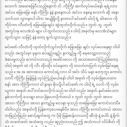
လောက် အမောဖြေပီးသည့်နောက် ဝါ ..ကိုကြီး ဆက်လုပ်မယ်နော် ရရဲ့လား
အင်းးး ဖြေးဖြေး နော် ကိုကြီး နဲနဲ နာနေတယ် အင်းးး ခနနေ လောက် ဆို အနာ
သက်သာ သွားမှာပါ ဝါက အပျိုမို့လို့ နာတာပါ မင်းဇော် ဝါဝါ့ ရဲ့ ခါးလေး ကို
ကိုင်ကာ လီးတံကို ဖြေးဖြေးချင်း ဆွဲထုတ်လိုက်သည် ။ ဘွတ် ဘွ..ဘွတ်
အတွင်းမှ လေအံသံ များ ပါ ထွက်လာသည် ။ ဝါဝါ့ အဖုတ်မှ လေအံသံများ
ထွက်သွား သဖြင့် နဲနဲ တော့ ရှက်သွားသည် ။
မင်းဇော် လီးတံကို ထုတ်လိုက်သွင်းလိုက် ဖြေးဖြေး ချင်း လုပ်ပေးနေရာ ဝါဝါ
လည်း အတွင်းမှာ ခုနက စပ်ဖျဉ်းဖျဉ်း နာကျဉ်မှု ကို မေ့လျော့လာသည်
ခံစားမှုလည်း ကောင်းလာသည် ။ခေါင်းလေး ကို အသာထောင်ကြည့်မိတော့
ဝါဝါ့ အဖုတ် ထဲ ကို လီး ထိုးထိုး ဝင်နေတာ ကို တဝက်တပြက် လှမ်းမြင်နေရ
သည် ။ အ အ အာာအားးး ကောင်းရဲ့လား ဝါ အင်း သိပ် မနာ တော့ဘူး ကောင်း
လာပီ ကိုကြီး မြန်မြန် လုပ်ကြည့်မယ်နော် ဝါဝါ အဖုတ် ကို လှမ်းဖြဲပေးထား
နော် အာာ ကိုကြီးကလဲ ဝါ နာမှာ စိုးလို့ပါ မင်းဇော် က ဝါဝါ့ ရဲ့ လက် ကို လှမ်း
ယူကာ အဖုတ် ပေါ် တင်ပေးလိုက်သည် ။။ ဝါဝါ လည်း အဖုတ် နုတ်ခမ်းသား
နှစ်ဘက်ကို သေချာ လေး ဖြဲပေးလိုက်တယ် ။ ဘွတ် ဘွတ် ဘွတ် အားးး
အားးး ကိုကြီးးး အားးး နာကျဉ်မှု ဝေဒနာ မှသည် တဖြေးဖြေး ကောင်းလာပီ။
ဝါဝါလည်း အဖုတ်ကို ပြန်ကော့ပေးနေမိပီ။ အားး ကိုကြီး ကောင်းတယ် အားးး
တဖြည်းဖြည်း စောင့်ချက်တွေ က ပိုမို မြန်ဆန်လာသလို ဆီးခုံ နဲ့ ပေါင် နဲ့ ရိုက်
သံ တဖတ်ဖတ် အသံတွေ လည်း ဆူညံလာသည် ဤ အသံကပင် လိင်စိတ် ကို