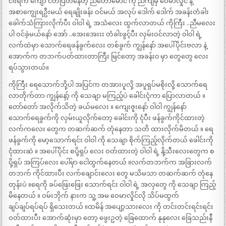
ငါးရက် ကျော် ငတ်ပြတ်နေတဲ့ ညီတော်မောင် ကို ညကျမှ ဝေမာလှိုင် နဲ့
အစာကျွေးရဦးမယ် ရေချိုးခန်း ဝင်မယ် အလုပ် ဒေါက် ဒေါက် အခန်းတံခါး
ခေါက်သံကြားလိုက်ပီး ဝါဝါ ရဲ့ အသံလေး ထွက်လာတယ် ကိုကြီး ..ညီမလေး
ပါ ဝင်ခဲ့မယ်နော် အော် ..အေးအေးးး တံခါးဖွင့်ပီး လှမ်းဝင်လာတဲ့ ဝါဝါ ရဲ့
လက်ထဲမှာ သောက်ရေဖန်ခွက်လေး တစ်ခွက် ကျွန်နော် အပေါ်ပိုင်းဗလာ နဲ့
အောက်က တဘက်ပတ်ထားတာကြီး မြင်တော့ အခန်း၀ မှာ တွေတွေ လေး
ရပ်သွားတယ်။
ကိုကြီး ရေသောက်ဘို့ပါ အပြင်က တအားပူလို့ အပူရှပ်မစိုးလို့ သောက်ရေ
လာတိုက်တာ ကျွန်နော့် ကို သေချာ မကြည့်ပဲ ခေါင်းငုံကာ ပြောလာတယ် ။
တော်တော် အလိုက်သိတဲ့ ခယ်မလေး ။ ကျေးဇူးနော် ဝါဝါ ကျွန်နော်
သောက်ရေခွက်ကို လှမ်းယူလိုက်တော့ ခေါင်းကို ငုံပီး ဖန်ခွက်ကိုင်ထားတဲ့
လက်ကလေး တွေက တဆက်ဆက် တုံနေတာ သတိ ထားလိုက်မိတယ် ။ ရေ
ဖန်ခွက်ကို မော့သောက်ရင်း ဝါဝါ ကို သေချာ စိုက်ကြည့်လိုက်တယ် ခေါင်းကို
ငုံထားဆဲ ။ အပေါ်ပိုင်း စပို့ရှပ် လေး ဝတ်ထားတဲ့ ဝါဝါ ရဲ့ နို့သီးလေးတွေက စ
ပို့ရှပ် အကြပ်လေး ပေါ်မှာ ငေါထွက်နေတယ် ။လက်တဘက်က အခြားလက်
တဘက် ကိုင်ထားပီး လက်ချောင်းလေး တွေ မသိမသာ တဆက်ဆက် တုံနေ
တုန်းပဲ ။ရေကို ခပ်ဖြေးဖြေး သောက်ရင်း ဝါဝါ ရဲ့ အလှတွေ ကို သေချာ ကြည့်
မိနေတယ် ။ ဝမ်းဘိုက် နားက သူ့ အမ ဝေမာလှိုင်လို သိပ်မထွက်
ချပ်ချပ်ရပ်ရပ် ရှိသေးတယ် ။ထမိန် အပျော့သားလေး ကို တင်းတင်းရင်းရင်း
ဝတ်ထားပီး အောက်ဆုံးမှာ တော့ ဖွေးဥတဲ့ ခြေထောက် နုနုလေး ခြေသည်းနီ