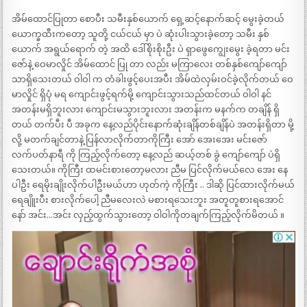
အိမ်ထောင်ပြုတာ စောပီး သမီးနှစ်ယောက် ရှေ့ဆင့်နောက်ဆင့် မွေးခဲ့တယ်
ယောက္ခထီးကတော့ သူတို့ ငယ်ငယ် မှာ ပဲ ဆုံးပါးသွားခဲ့တော့ သမီး နှစ်
ယောက် အရွယ်ရောက် တဲ့ အထိ ဒေါ်စိုးစိုးဦး ပဲ ရှာဖွေကျွေးမွေး ခဲ့ရတာ မင်း
ဇော်နဲ့ ဝေမာလှိုင် အိမ်ထောင် ပြု တာ လည်း မကြာလေး တစ်နှစ်ကျော်ကျော်
သာရှိသေးတယ် ဝါဝါ က တံခါးဖွင့်ပေးအပီး အိမ်ထဲလှမ်းဝင်ခဲ့လိုက်တယ် ဝေ
မာလှိုင် ရှိပုံ မရ ကျောင်းဖွင့်ရက်မို့ ကျောင်းသွားသည်ထင်တယ် ဝါဝါ နင်
အတန်းမရှိဘူးလား ကျောင်းမသွားဘူးလား အတန်းက မနက်က တချိန် ရှိ
တယ် တက်ပီး ပီ အခုက နေ့လည်ပိုင်းနောက်ဆုံးချိန်တစ်ချိန်ပဲ အတန်းရှိတာ မို့
လို့ မတက်ချင်တာနဲ့ ပြန်လာလိုက်တာကိုကြီး အော် အေးအေး မင်းဇော်
လက်ပတ်နာရီ ကို ကြည့်လိုက်တော့ နေ့လည် ဆယ့်တစ် ခွဲ ကျော်ကျော် ပဲရှိ
သေးတယ်။ ကိုကြီး ထမင်းစားတော့မလား ညီမ ပြင်လိုက်မယ်လေ အေး နေ
ပါဦး ရေမိုးချိုးလိုက်ပါဦးမယ်ဟာ ဟုတ်ကဲ့ ကိုကြီး .. ဒါဆို ပြင်ထားလိုက်မယ်
ရေချိူးပီး စားလိုက်ပေါ့ ညီမလေးလဲ မစားရသေးဘူး အတူတူစားရအောင်
နော် အင်း…အင်း လှည့်ထွက်သွားတော့ ဝါဝါကိုတချက်ကြည့်လိုက်မိတယ် ။