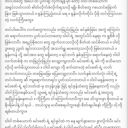
တင်ပါးတွေ အပေါ် ထိ ပွတ်ဆွဲ လိုက်ချိန် မှာ တော့ ဝါဝါ တစ်ယောက်
အရှင်လတ်လတ် ဓါတ်လိုက်ခံလိုက်ရသလို မျိုး စိတ်တွေ ဂယောင်ခြောက်
ခြား ဖြစ်သွားတယ် ။ ရုန်းကြည့်တယ် မရ ။ ရုန်းလိုက်တိုင်း ပိုမို တင်းကြပ်လာ
တဲ့ လက်ကြီးတွေ။
တင်ပါးပေါ်က လက်တွေကလည်း တဖြည်းဖြည်း ဖင်နှစ်ခြမ်း အကွဲ ကြောင်း
ထဲ ရောက်လာကာ ပွတ်သပ်လာတော့ ဝါဝါ ရဲ့ အတွင်းပိပိ နေရာ က ရွစိစိ လို
ဖြစ်လာပီး အရည်စိုလေး တွေ ထွက်လာသလိုလို စိတ်ထဲ ထင်မိတယ် ။ ဝါဝါ့
ဒူးတွေ ညွတ် ချင်လာသလိုလို အသက်ရှူ မဝတော့သလိုလို ဖြစ်လာတယ် ။
ရုန်းကန် ဘို့ အင်အား တွေ မရှိတော့ ။ ရင်ဘက် နှစ်ခုကြား ရောက်နေတဲ့ ဝါဝါ
လက်တစ်စုံ က တဖြည်းဖြည်း လျော့ကျလာပီး မင်းဇော် ရဲ့ ခါး ကို မသိမသာ
လိုလို ဖက်မိသွားတယ် ။ ဝါဝါ ကျော ကို ဖက်ထားတဲ့ မင်းဇော် ရဲ့ လက်
တဘက်ကလည်း တဖြေးဖြေး ပြေလျော့လာပီး လက်နှစ်ဘက်လုံး ဝါဝါ့ ရဲ့
တင်ပါးတွေ ဆီ ကျရောက်လာရင်း ပွတ်သပ်လာတယ် ။ ဝါဝါ မရုန်းတော့ ။
မင်းဇော် ရဲ့ ရင်ဘတ်ထဲ မှ တဒုန်းဒုန်း ဖြင့် ရင်ခုန်သံတွေ မြန်နေတာကို လည်း
ဝါဝါ ကြားနေမိသလို သူမရဲ့ ရင်ခုန်သံတွေ ကလည်း မင်းဇော် နဲ့ အတူတူ
အပြိုင်ခုန်နေတယ် ။ ကိုကြီးးး ဝါ ကြောက်လာပီကွာ မမ သိသွားမှာ စိုးတယ် မ
စိုးရိမ်ပါနဲ့ ဝါ ရယ် .. ဘယ်သူမှ မသိစေရပါဘူးနော် စိတ်ချပါနော် ကိုကြီး ဝါ့ ကို
ချစ်တယ်ကွာ။
ဝါဝါ တစ်ယောက် မင်းဇော် ရဲ့ ရင်ခွင်ထဲ က နေ မျက်နှာလေး ခွာလိုက်ပီး မင်း
ဇော် ကို ကြည့်လိုက်မိတယ် ။ မင်းဇော် နဲ့ ဝါဝါ မျက်လုံးချင် ဆုံပီး တခဏတာ