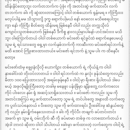
ထိန်းနိုင်တော့ဘူး လက်တဘက်က ပုံခုံး ကို အတင်းဆွဲ ဖက်ထားပီး လက်
တဘက်က ခါး ကို ဆွဲထားတာကြောင့် ဝါဝါ တစ်ယောက် ရုန်းမရ ။ ကိုကြီးးးး
မလုပ်ပါနဲ့ မမ သိသွားလို့ ဒုက္ခ ရောက်ပါ့မယ် နော် ဝေလေး မသိစေရပါဘူး
ကွာ နော် ကိုကြီး စိတ်တွေ ထိန်းမရ ဖြစ်နေပီ ဝါဝါ လည်း တက္ကသိုလ်
ကျောင်းသူတစ်ယောက် ဖြစ်နေပီ ဒီကိစ္စ နားလည်မှာပါနော် ဟင်အင်းးးး မသိ
ဘူး ဝါကြောက်တယ် ဝါဝါ တစ်ယောက် မင်းဇော် ရင်ခွင်ထဲ ရောက်နေပေမယ့်
သူမ ရဲ့ ရင်သားတွေ ရှေ့မှာ လက်နှစ်ဘက်ကို ကာဆီးကာ မင်းဇော်ရင်ဘက်နဲ့
မထိ အောင် ကြိုးစားထားတယ်။ မင်းဇော် ရင်ဘက် နဲ့ သူမ ပါး က ထိနေပီး
တော့။
မင်းဇော်ထံမှ ချွေးနံလိုလို ယောင်္ကျား တစ်ယောက် ရဲ့ ကိုယ်နံ့ က ဝါဝါ
နှာခေါင်းထဲ တိုးဝင်လာတယ် ။ ဝါဝါ ရင်ဘက်ထဲ က နှလုံး ခုန်သံတွေကလည်း
မီတာ ၁၀၀ ပြေးထားသလို အရမ်းခုန်နေပီ ။ ဝါဝါ့ မှာ ရီးစား ရှိပါတယ် ဒါပေ
မယ့် အခုလိုမျိုးကြီးတော့ တခါမှ မနေဖူး ပန်းခြံမှာ ချိန်းတွေ့ လက်ကလေး
ကိုင် ပါးလေး နမ်း ရုံ အဆင့်သာရှိသေးတယ် ။ မင်းဇော် ကလည်း သူမ ကို
အတင်းအကြပ် ပွေ့ ဖက်ထားပီးတော့ သူမ ရဲ့ တင်ပါးတွေ အနားထိ လက်တွေ
က ပွတ်သပ်နေတယ် ။ ပီးတော့ သူမ ကို ဖက်ထားရင်း ဦးခေါင်းမှ ဆံနွယ်တွေ
ကို လည်း နမ်းရှိုက်နေသေးတယ် ။ ခါး ကို ကိုင်ပီး တချက် ခပ်တင်းတင်း
အဖက် မှာ သူမ ရဲ့ ဝမ်းဘိုက် ဆီ ကို ခပ်မာမာ တစ်ခု က လာထောက်တယ် ။
အဲ့ဒါ ဘာလဲ ဆိုတာ ဝါဝါ သိပါတယ် ။ခါးမှာ ဖက်ထားတဲ့ လက်တွေက ဝါဝါ့ ရဲ့