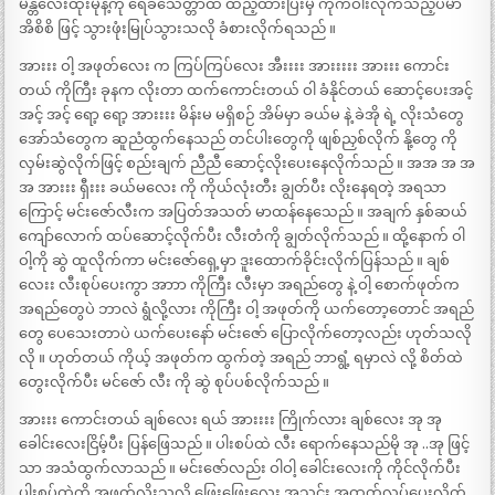
မန္တလေးထိုးမုန့်ကို ရေခဲသေတ္တာထဲ ထည့်ထားပြီးမှ ကိုက်ဝါးလိုက်သည့်ပမာ
အိစိစိ ဖြင့် သွားဖုံးမြုပ်သွားသလို ခံစားလိုက်ရသည် ။
အားးး ဝါ့ အဖုတ်လေး က ကြပ်ကြပ်လေး အီးးးး အားးးးး အားးး ကောင်း
တယ် ကိုကြီး ခုနက လိုးတာ ထက်ကောင်းတယ် ဝါ ခံနိုင်တယ် ဆောင့်ပေးအင့်
အင့် အင့် ရော့ ရော့ အားးးး မိန်းမ မရှိစဉ် အိမ်မှာ ခယ်မ နဲ့ ခဲအို ရဲ့ လိုးသံတွေ
အော်သံတွေက ဆူညံထွက်နေသည် တင်ပါးတွေကို ဖျစ်ညှစ်လိုက် နို့တွေ ကို
လှမ်းဆွဲလိုက်ဖြင့် စည်းချက် ညီညီ ဆောင့်လိုးပေးနေလိုက်သည် ။ အအ အ အ
အ အားးး ရှီးးး ခယ်မလေး ကို ကိုယ်လုံးတီး ချွတ်ပီး လိုးနေရတဲ့ အရသာ
ကြောင့် မင်းဇော်လီးက အပြတ်အသတ် မာထန်နေသေည် ။ အချက် နှစ်ဆယ်
ကျော်လောက် ထပ်ဆောင့်လိုက်ပီး လီးတံကို ချွတ်လိုက်သည် ။ ထို့နောက် ဝါ
ဝါ့ကို ဆွဲ ထူလိုက်ကာ မင်းဇော်ရှေ့မှာ ဒူးထောက်ခိုင်းလိုက်ပြန်သည် ။ ချစ်
လေးး လီးစုပ်ပေးကွာ အာာာ ကိုကြီး လီးမှာ အရည်တွေ နဲ့ ဝါ့ စောက်ဖုတ်က
အရည်တွေပဲ ဘာလဲ ရွံလို့လား ကိုကြီး ဝါ့ အဖုတ်ကို ယက်တော့တောင် အရည်
တွေ ပေသေးတာပဲ ယက်ပေးနော် မင်းဇော် ပြောလိုက်တော့လည်း ဟုတ်သလို
လို ။ ဟုတ်တယ် ကိုယ့် အဖုတ်က ထွက်တဲ့ အရည် ဘာရွံ့ ရမှာလဲ လို့ စိတ်ထဲ
တွေးလိုက်ပီး မင်ဇော် လီး ကို ဆွဲ စုပ်ပစ်လိုက်သည် ။
အားးး ကောင်းတယ် ချစ်လေး ရယ် အားးးး `ကြိုက်လား ချစ်လေး အု အု
ခေါင်းလေးငြိမ့်ပီး ပြန်ဖြေသည် ။ ပါးစပ်ထဲ လီး ရောက်နေသည်မို အု ..အု ဖြင့်
သာ အသံထွက်လာသည် ။ မင်းဇော်လည်း ဝါဝါ့ ခေါင်းလေးကို ကိုင်လိုက်ပီး
ပါးစပ်ထဲကို အဖုတ်လိုးသလို ဖြေးဖြေးလေး အသွင်း အထုတ်လုပ်ပေးလိုက်