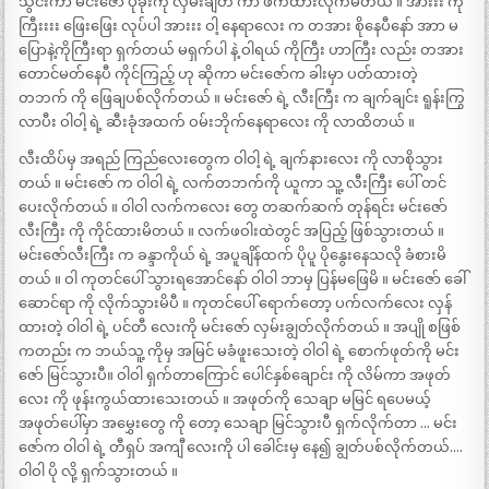
သွင်းကာ မင်းဇော် ပုခုံးကို လှမ်းချိတ် ကာ ဖက်ထားလိုက်မိတယ် ။ အားးး ကို
ကြီးးးး ဖြေးဖြေး လုပ်ပါ အားးး ဝါ့ နေရာလေး က တအား စိုနေပီနော် အာာ မ
ပြောနဲ့ကိုကြီးရာ ရှက်တယ် မရှက်ပါ နဲ့ ဝါရယ် ကိုကြီး ဟာကြီး လည်း တအား
တောင်မတ်နေပီ ကိုင်ကြည့် ဟု ဆိုကာ မင်းဇော်က ခါးမှာ ပတ်ထားတဲ့
တဘက် ကို ဖြေချပစ်လိုက်တယ် ။ မင်းဇော် ရဲ့ လီးကြီး က ချက်ချင်း ရူန်းကြွ
လာပီး ဝါဝါ့ ရဲ့ ဆီးခုံအထက် ဝမ်းဘိုက်နေရာလေး ကို လာထိတယ် ။
လီးထိပ်မှ အရည် ကြည်လေးတွေက ဝါဝါ့ ရဲ့ ချက်နားလေး ကို လာစိုသွား
တယ် ။ မင်းဇော် က ဝါဝါ ရဲ့ လက်တဘက်ကို ယူကာ သူ့ လီးကြီး ပေါ် တင်
ပေးလိုက်တယ် ။ ဝါဝါ လက်ကလေး တွေ တဆက်ဆက် တုန်ရင်း မင်းဇော်
လီးကြီး ကို ကိုင်ထားမိတယ် ။ လက်ဖဝါးထဲတွင် အပြည့် ဖြစ်သွားတယ် ။
မင်းဇော်လီးကြီး က ခန္ဒာကိုယ် ရဲ့ အပူချိန်ထက် ပိုပူ ပိုနွေးနေသလို ခံစားမိ
တယ် ။ ဝါ ကုတင်ပေါ် သွားရအောင်နော် ဝါဝါ ဘာမှ ပြန်မဖြေမိ ။ မင်းဇော် ခေါ်
ဆောင်ရာ ကို လိုက်သွားမိပီ ။ ကုတင်ပေါ် ရောက်တော့ ပက်လက်လေး လှန်
ထားတဲ့ ဝါဝါ ရဲ့ ပင်တီ လေးကို မင်းဇော် လှမ်းချွတ်လိုက်တယ် ။ အပျို စဖြစ်
ကတည်း က ဘယ်သူ့ ကိုမှ အမြင် မခံဖူးသေးတဲ့ ဝါဝါ ရဲ့ စောက်ဖုတ်ကို မင်း
ဇော် မြင်သွားပီ။ ဝါဝါ ရှက်တာကြောင် ပေါင်နှစ်ချောင်း ကို လိမ်ကာ အဖုတ်
လေး ကို ဖုန်းကွယ်ထားသေးတယ် ။ အဖုတ်ကို သေချာ မမြင် ရပေမယ့်
အဖုတ်ပေါ်မှာ အမွှေးတွေ ကို တော့ သေချာ မြင်သွားပီ ရှက်လိုက်တာ … မင်း
ဇော်က ဝါဝါ ရဲ့ တီရှပ် အကျီ လေးကို ပါ ခေါင်းမှ နေ၍ ချွတ်ပစ်လိုက်တယ်….
ဝါဝါ ပို လို့ ရှက်သွားတယ် ။