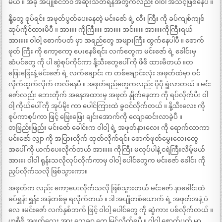
မယ် ။ အခု အပျိုစင်ဘ၀ အဆုံးသတ်ရန်အတွက်လည်း ဝါဝါ အသင့်ဖြစ်နေပီ ။
နို့တွေ စုပ်ရင်း အဖုတ်ပွတ်ပေးနေတဲ့ မင်းဇော် ရဲ့ လီး ကြီး ကို ခပ်ကျစ်ကျစ်
ဆုပ်ကိုင်ထားမိပီ ။ အားးး ကိုကြီးးး အားးး အင်းးးး အားးးကိုကြီးရယ်
အားးးး ဝါဝါ့ စောက်ပတ် မှာ အရည်တွေ အများကြီး ထွက်နေပါပီ ။ စောက်
ဖုတ် ကြီး ကို ကော့ကော့ ပေးနေမိရင်း လက်တွေက မင်းဇော် ရဲ့ ခေါင်းမှ
ဆံပင်တွေ ကို ပါ ဆွဲစုပ်ကိုင်ကာ နို့သီးတွေပေါ် ကို ဖိဖိ ထားမိတယ် ။တ
ဖြေးဖြေးနဲ့ မင်းဇော် ရဲ့ လက်ချောင်း က တစ်ချောင်းလုံး အဖုတ်ထဲမှာ ဝင်
လိုက်ထွက်လိုက် ကလိနေပီ ။ အဖုတ်ရည်တွေကလည်း ပိုပို ရွဲလာတယ် ။ မင်း
ဇော်လည်း ဘေးတိုက် အနေအထားမှ အဖုတ် နှိုက်နေတာ ကို ရပ်လိုက်ပီး ဝါ
ဝါ့ ကိုယ်ပေါ် ကို အုပ်မိုး ကာ ပေါင်ကြားထဲ ခွဝင်လိုက်တယ် ။ နို့သီးလေး ကို
စုပ်ကာစုပ်ကာ ဖြင့် ဖြေးဖြေး ချင်းအောက်ကို လျောဆင်းလာခဲ့ပီ ။
တဖြည်းဖြည်း မင်းဇော် ခေါင်းက ဝါဝါ့ ရဲ့ အဖုတ်နားလေး ကို ရောက်လာကာ
မင်းဇော် လျှာ ကို အပြားလိုက် ထုတ်လိုက်ရင်း စောက်ဖုတ်မွှေးလေးတွေ
အပေါ် ကို ယက်ပေးလိုက်တယ် အားးးး ကိုကြီး မလုပ်ပါနဲ့ ငရဲကြီးလိမ့်မယ်
အားးး ဝါဝါ ရုန်းသလိုလုပ်လိုက်ကာမှ ဝါဝါ့ ပေါင်တွေက မင်းဇော် ခေါင်း ကို
ညှပ်လိုက်သလို ဖြစ်သွားကာ။
အဖုတ်က လည်း ကော့ပေးလိုက်သလို ဖြစ်သွားတယ် မင်းဇော် နှာခေါင်းထဲ
ခပ်ရွှန်းရွှန်း အနံတစ်ခု ရလိုက်တယ် ။ ဒါ အပျိုတစ်ယောက် ရဲ့ အဖုတ်အနံ့ ပဲ
လေ ။မင်းဇော် လက်နှစ်ဘက် ဖြင့် ဝါဝါ့ ပေါင်တွေ ကို ဆွဲကား ပစ်လိုက်တယ် ။
ဟစိစိ အဖုတ်လေး အား သေချာ တွေ့မြင်လိုက်ရပီ ။ ဝါဝါ့ စောက်ပတ် မှာ