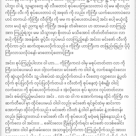
ပါဘူး ဝါ ရဲ့ သူများတွေ ဆို လီးတောင် စုပ်ပေးကြသေးတာပဲ ဝါ့ မမ ဆိုလည်း
ကိုကြီး လီး ကို စုပ်ပေးတာပဲ ဝါ့ အဖုတ် ကို လည်း ကိုကြီး ယက်ပေးတာပဲလေ
ဟင် တကယ် ကိုကြီး လီးကြီး ကို မမ က စုပ်ပေးတယ်ပေါ့ အင်း ပေါ့ မယုံလို့
လား မယုံ ရင် ညကျ ရင် ကိုကြီး အခန်း တံခါးလေး ဟ ထားမယ် လာကြည့်
အာာ ကြည့်ရဲဘူး မမ သိသွားမှာ စိုးတယ် မသိအောင် တိတ်တိတ်လေး လာ
ပေါ့ ကိုကြီး အခန်းမီး ဖွင့်ပီး လုပ်မယ် လာကြည့်နော် အင်းးး မင်းဇော် လီးကို
ကိုင်ကာ ဂွင်း ဆက်ထုပေးလိုက်သည် ။ ကိုကြီး ဟာကြီးက တဖြည်းဖြည်း ပိုပို
ကြီးလာသလိုပဲနော် မာတောင့်တောင့်ကြီး။
အင်းး စုပ်ကြည့်ပါလား ဝါ ဟာ….. ကိုကြီးကလဲ ဝါမှ မစုပ်တတ်တာ လာ ကို
ကြီးသင်ပေးမယ် ပေး ဝါ့လက်လေး မင်းဇော် က ဝါဝါ ရဲ့ လက်ချောင်းလေး
ကို ဆွဲယူလိုက်ပီး သူ့ ပါးစပ်ထဲ ထည့်လိုက်တယ် ။ ပီးတော့ လျှာလေး နဲ့ပွတ်
လိုက် စုပ်ပြလိုက် လုပ်ပြလိုက်တယ် ။ လီးတံကို စုပ်နေတဲ့ ပုံစံမျိုး ဝါဝါ့
လက်လေး ကို စုပ်ပေးလိုက်တယ် ။ အဲ့လိုလေး စုပ် ရလား လုပ်တတ်လား
အင်း စမ်းကြည့်မယ်လေ အင်း .. လာ ထ ဝါ က အောက်ကနေ ထိုင် ကိုကြီး က
ဆက်တီပေါ် မှာ ထိုင်ပေးမယ် ဝါဝါ လည်း မင်းဇော် ရင်ခွင်ထဲမှ ဆင်းကာ
အောက်မှာ ထိုင်လိုက်သည် ။ မင်းဇော် လီးတံ နဲ့ ဝါဝါ နုတ်ခမ်း နဲ့ တစ်တန်း
တည်း ဖြစ်သွားတယ် ။ မင်းဇော် လီး ကို စုပ်ပေးဘို့ မဝံ့မရဲ ဖြစ်နေသည် ။ ငုံ့
လိုက်လေ ဝါ အင်းးးး … ခေါင်းလေး ငြိမ့်ပြလိုက်ရင်း မင်းဇော် လဒစ်ခေါင်း
ကြီးအား ဝါဝါ နုတ်ခမ်းလေး အသာဖွင့်လိုက်ကာ ငုံကြည့်လိုက်သည် အားးး