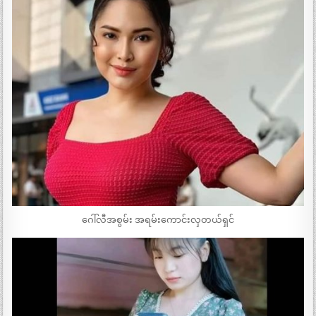
ဂေါ်လီအစွမ်း အရမ်းကောင်းလှတယ်ရှင်