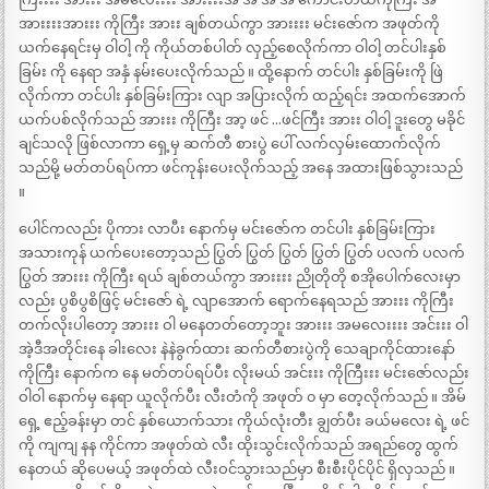
အားးးးအားးး ကိုကြီး အားး ချစ်တယ်ကွာ အားးးး မင်းဇော်က အဖုတ်ကို
ယက်နေရင်းမှ ဝါဝါ့ ကို ကိုယ်တစ်ပါတ် လှည့်စေလိုက်ကာ ဝါဝါ့ တင်ပါးနှစ်
ခြမ်း ကို နေရာ အနှံ နမ်းပေးလိုက်သည် ။ ထို့နောက် တင်ပါး နှစ်ခြမ်းကို ဖြဲ
လိုက်ကာ တင်ပါး နှစ်ခြမ်းကြား လျာ အပြားလိုက် ထည့်ရင်း အထက်အောက်
ယက်ပစ်လိုက်သည် အားးး ကိုကြီး အာ့ ဖင် …ဖင်ကြီး အားး ဝါဝါ့ ဒူးတွေ မခိုင်
ချင်သလို ဖြစ်လာကာ ရှေ့မှ ဆက်တီ စားပွဲ ပေါ် လက်လှမ်းထောက်လိုက်
သည်မို့ မတ်တပ်ရပ်ကာ ဖင်ကုန်းပေးလိုက်သည့် အနေ အထားဖြစ်သွားသည်
။
ပေါင်ကလည်း ပိုကား လာပီး နောက်မှ မင်းဇော်က တင်ပါး နှစ်ခြမ်းကြား
အသားကုန် ယက်ပေးတော့သည် ပြွတ် ပြွတ် ပြွတ် ပြွတ် ပြွတ် ပလက် ပလက်
ပြွတ် အားးး ကိုကြီး ရယ် ချစ်တယ်ကွာ အားးးး ညိုတိုတို စအိုပေါက်လေးမှာ
လည်း ပွစိပွစိဖြင့် မင်းဇော် ရဲ့ လျာအောက် ရောက်နေရသည် အားးး ကိုကြီး
တက်လိုးပါတော့ အားးး ဝါ မနေတတ်တော့ဘူး အားးး အမလေးးးး အင်းးး ဝါ
အဲ့ဒီအတိုင်းနေ ခါးလေး နဲနဲခွက်ထား ဆက်တီစားပွဲကို သေချာကိုင်ထားနော်
ကိုကြီး နောက်က နေ မတ်တပ်ရပ်ပီး လိုးမယ် အင်းးး ကိုကြီးးး မင်းဇော်လည်း
ဝါဝါ နောက်မှ နေရာ ယူလိုက်ပီး လီးတံကို အဖုတ် ၀ မှာ တေ့လိုက်သည် ။ အိမ်
ရှေ့ ဧည့်ခန်းမှာ တင် နှစ်ယောက်သား ကိုယ်လုံးတီး ချွတ်ပီး ခယ်မလေး ရဲ့ ဖင်
ကို ကျကျ နန ကိုင်ကာ အဖုတ်ထဲ လီး ထိုးသွင်းလိုက်သည် အရည်တွေ ထွက်
နေတယ် ဆိုပေမယ့် အဖုတ်ထဲ လီးဝင်သွားသည်မှာ စီးစီးပိုင်ပိုင် ရှိလှသည် ။