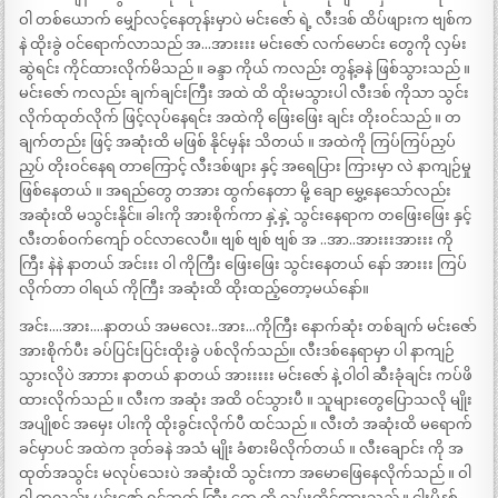
ဝါ တစ်ယောက် မျှော်လင့်နေတုန်းမှာပဲ မင်းဇော် ရဲ့ လီးဒစ် ထိပ်ဖျားက ဗျစ်က
နဲ ထိုးခွဲ ဝင်ရောက်လာသည် အ…အားးးး မင်းဇော် လက်မောင်း တွေကို လှမ်း
ဆွဲရင်း ကိုင်ထားလိုက်မိသည် ။ ခန္ဒာ ကိုယ် ကလည်း တွန့်ခနဲ ဖြစ်သွားသည် ။
မင်းဇော် ကလည်း ချက်ချင်းကြီး အထဲ ထိ ထိုးမသွားပါ လီးဒစ် ကိုသာ သွင်း
လိုက်ထုတ်လိုက် ဖြင့်လုပ်နေရင်း အထဲကို ဖြေးဖြေး ချင်း တိုးဝင်သည် ။ တ
ချက်တည်း ဖြင့် အဆုံးထိ မဖြစ် နိုင်မှန်း သိတယ် ။ အထဲကို ကြပ်ကြပ်ညှပ်
ညှပ် တိုးဝင်နေရ တာကြောင့် လီးဒစ်ဖျား နှင့် အရေပြား ကြားမှာ လဲ နာကျဉ်မှု
ဖြစ်နေတယ် ။ အရည်တွေ တအား ထွက်နေတာ မို့ ချော မွှေ့နေသော်လည်း
အဆုံးထိ မသွင်းနိုင်။ ခါးကို အားစိုက်ကာ နှဲ့နှဲ့ သွင်းနေရာက တဖြေးဖြေး နှင့်
လီးတစ်ဝက်ကျော် ဝင်လာလေပီ။ ဗျစ် ဗျစ် ဗျစ် အ ..အာ..အားးးအားးး ကို
ကြီး နဲနဲ နာတယ် အင်းးး ဝါ ကိုကြီး ဖြေးဖြေး သွင်းနေတယ် နော် အားးး ကြပ်
လိုက်တာ ဝါရယ် ကိုကြီး အဆုံးထိ ထိုးထည့်တော့မယ်နော်။
အင်း….အား….နာတယ် အမလေး..အား…ကိုကြီး နောက်ဆုံး တစ်ချက် မင်းဇော်
အားစိုက်ပီး ခပ်ပြင်းပြင်းထိုးခွဲ ပစ်လိုက်သည်။ လီးဒစ်နေရာမှာ ပါ နာကျဉ်
သွားလိုပဲ အာာား နာတယ် နာတယ် အားးးးး မင်းဇော် နဲ့ ဝါဝါ ဆီးခုံချင်း ကပ်ဖိ
ထားလိုက်သည် ။ လီးက အဆုံး အထိ ဝင်သွားပီ ။ သူများတွေပြောသလို မျိုး
အပျိုစင် အမှေး ပါးကို ထိုးခွင်းလိုက်ပီ ထင်သည် ။ လီးတံ အဆုံးထိ မရောက်
ခင်မှာပင် အထဲက ဒုတ်ခနဲ အသံ မျိုး ခံစားမိလိုက်တယ် ။ လီးချောင်း ကို အ
ထုတ်အသွင်း မလုပ်သေးပဲ အဆုံးထိ သွင်းကာ အမောဖြေနေလိုက်သည် ။ ဝါ
ဝါ ကလည်း မင်းဇော် ရင်ဘက် ကြီး တွေ ကို လှမ်းကိုင်ထားသည် ။ ငါးမိနစ်