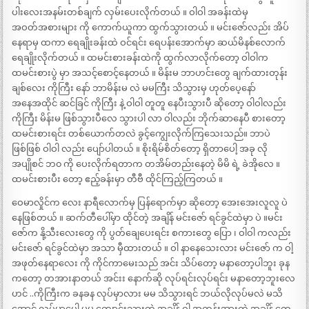
ပါးလေးအနမ်းတစ်ချက် လှမ်းပေးလိုက်တယ် ။ ဝါဝါ အခန်းထဲမှ
အဝတ်အစားများ ကို ကောက်ယူကာ ထွက်သွားတယ် ။ မင်းဇော်လည်း အိပ်
နေရာမှ ထကာ ရေချိုးခန်းထဲ ဝင်ရင်း ရေပန်းအောက်မှာ ဆယ်မိနစ်လောက်
ရေချိုးလိုက်တယ် ။ ထမင်းစားခန်းထဲကို ထွက်လာလိုက်တော့ ဝါဝါက
ထမင်းစားပွဲ မှာ အသင့်စောင့်နေတယ် ။ မိန်းမ ဘာဟင်းတွေ ချက်ထားတုန်း
ချစ်လေး ကိုကြီး နော် ဘာမိန်းမ လဲ မမကြီး သိသွားမှ ဟုတ်ပေ့နော်
အနေအထိုင် ဆင်ခြင် ကိုကြီး နဲ့ ဝါဝါ တူတူ နေပီးသွားပီ ဆိုတော့ ဝါဝါလည်း
ကိုကြီး မိန်းမ ဖြစ်သွားပီလေ သွားပါ လာ ဝါလည်း ဘိုက်ဆာနေပီ စားတော့
ထမင်းစားရင်း တစ်ယောက်တလဲ ခွင့်ကျွေးလိုက်ကြသေးသည်။ ဘာပဲ
ဖြစ်ဖြစ် ဝါဝါ လည်း ပျော်ပါတယ် ။ စိုးရိမ်စိတ်တော့ ရှိတာပေါ့ အခု လို
အပျိုစင် ဘ၀ ကို ပေးလိုက်ရတာက တအိမ်တည်းနေတဲ့ မိမိ ရဲ့ ခဲအိုလေ ။
ထမင်းစားပီး တော့ ဧည့်ခန်းမှာ တီဗီ ထိုင်ကြည့်ကြတယ် ။
ဝေမာလှိုင်က လေး နာရီလောက်မှ ပြန်ရောက်မှာ ဆိုတော့ အေးအေးလူလူ ပဲ
နေဖြစ်တယ် ။ ဆက်တီပေါ်မှာ ထိုင်တဲ့ အချိန် မင်းဇော် ရင်ခွင်ထဲမှာ ပဲ ။မင်း
ဇော်က နို့သီးလေးတွေ ကို ပွတ်ချေပေးရင်း စကားတွေ ပြော ၊ ဝါဝါ ကလည်း
မင်းဇော် ရင်ခွင်ထဲမှာ အသာ မှီထားတယ် ။ ဝါ နာနေသေးလား မင်းဇော် က ဝါ့
အဖုတ်နေရာလေး ကို ကိုင်ကာမေးသည် အင်း သိပ်တော့ မနာတော့ပါဘူး ခုန
ကတော့ တအားနာတယ် အင်းး နောက်ဆို လုပ်ရင်းလုပ်ရင်း မနာတော့ဘူးလေ
ဟင် ..ကိုကြီးက ခနခန လုပ်မှာလား မမ သိသွားရင် ဘယ်လိုလုပ်မလဲ မသိ
အောင် လုပ်မှာပေါ့ မမ ကျောင်းသွားတဲ့ အချိန် ဝါ အတန်းအားတဲ့ အချိန် တွေ