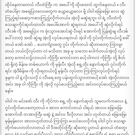
ထိုင်နေတာတောင် လီးတံကြီး က အပေါ် ကို ထိုးထောင် ထွက်နေတယ် ။ လီး
တံပေါ်မှာ အရေပြားလေးတွေက ပျော့ပျော့လေး မို့ ဝါဝါ ဖြေးဖြေး လေး ဆွဲ
ကြည့်ရင်းဆော့ကစားကြည့်လိုက်တယ်။ အဲ့လို မဆွဲရဘူး ဝါ ရဲ့ လီးတံကို
သေချာကိုင်ဆုတ်ထားပီး အပေါ်အောက် ဆွဲရတယ် အပေါ် ကို ဆွဲလိုက်ရင်
လီးဒစ် ကို အရေပြား က ဖုံးသွားအောင်ဆွဲ ပီးရင် အောက်ကို ပြန်ဆွဲချ လီးဒစ်
ပေါ် လာတဲ့ အထိ ဆွဲချ အဲ့လို လုပ်ပေးရတယ် အဲ့ဒါ ကို ဂွင်းတိုက်တယ်လို့ ခေါ်
တယ် အော် အော် … ယောင်္ကျားတွေ ဂွင်း တိုက်တယ် ဆိုတာတော့ ကြားဖူး
တယ် ဘယ်လိုလုပ်တာ လဲ မသိတာ အခု မှ သဘော ပေါက်တယ်အဲ့လို လုပ်
တော့ ကောင်းလို့လားဟင် ကိုကြီး ကောင်းတာ ပေါ့ ဝါကလဲ ကိုကြီး တို့ စိတ်
ထဲ ရှိတဲ့ မိန်းမ တစ်ယောက် ကို မှန်းပီး အဲ့လို ရှေ့တိုး နောက်ဆုတ် ဂွင်းတိုက်
ရင်း အဲ့ဒီမိန်းမ ကို လိုးရတယ်လို့ မှန်းပီး လုပ်တာ ကြာကြာလုပ်လိုက်ရင်
ခုနက ဝါ နဲ့ လိုးသလို ပဲ လီးရေ တွေ ပန်းထွက်သွားတာပေါ့ အော် အဲ့လိုလားးးး
အင်း အခု ဝါ ကိုကြီး ကို အဲ့လို လုပ်ပေးကြည့်လေ အင်းးးလုပ်ပေးကြည့်မယ်
နော်။
ဝါဝါ က မင်းဇော် လီး ကို ကိုင်ကာ ရှေ့ တိုး နောက်ဆုတ် သူမလက်ကလေး နဲ့
ဂွင်းတိုက်ပေးတော့တယ် ။ အားးး ကောင်းတယ် ဝါရယ် အားးးး ဖြေးဖြေး
အောက်ထိ တအားကြီး မဆွဲ နဲ့ အင်းးး ဒီလိုလားး အင်း ဟုတ်တယ် ဖြေးဖြေး
မှန်မှန်လေး အားးးဟုတ်တယ် ကြာကြာ မသင်ပေးလိုက်ရ ဝါဝါ ဂွင်း သေချာ
တိုက်ပေးတတ်လာတယ် ဝါ ဒီအတိုင်းကြီး ဆိုတော့ ပူတယ် နာတယ် တံတွေး
လေး နဲနဲ လက်မှာ စွတ်ပီးလုပ် အာာာ ကိုကြီးကလဲ ရွံ့စရာကြီး ရွံ့ စရာ မဟုတ်