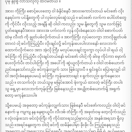
ပိုမို နှိုးစွ လာသလိုလို ထင်မိတယ် ။
အားး ကိုကြီး စောင့်ပေးတော့ ဝါ ခံနိုင်နေပီ အားးးကောင်းတယ် မင်းဇော် လိုး
နေရင်းက ပင်နို့တွေကို ပါ လှမ်းလှမ်းဆွဲသည် ။ မင်းဇော် လက်က ပေါင်တံတွေ
ကို ကိုင်ပီး လိုးသည့် အချိန် ဆို ဝါဝါ ကလည်း သူမ နို့တွေကို သူမ လက်ဖြင့်
ပွတ်ချေနေပီ`အားးး အားးအ ပက်လက် လှန် လိုးခံနေသော ဝါဝါ စောက်ပတ်
ထဲမှ လီးတံ ကို ချွတ်ပစ်လိုက်တယ် ။ အာကိုကြီး လုပ်လေကွာ ဘာလိုချွတ်ပစ်
တာလဲ ဝါ့ ဖင်ကိုကြည့်ပီး လိုးချင်လို့ ဖင်ကုန်းပေးပါလားနော် လေးဘက်
ထောက်လိုက်လေ အာာ အဲ့လို ကြီး မလုပ်ပေးချင်ဘူးကွာ လုပ်ပါ ဝါ ရယ် ဝါ့
ဖင်ကြီး ကို ကြည့်ပီး လိုးချင်တယ်နော် မင်းဇော် ဝါဝါ့ ကို ခါးမှ ကိုင်ကာ မှောက်
ပေးလိုက်ပီး တင်ပါးကြီး ကို အပေါ် ကို ဆွဲယူလိုက်တယ် ။ ဝါဝါ တစ်ယောက်
ညင်းနေသော်လည်း ဖင်ကုန်းလျှက် သား ဖြစ်သွားပီ ။ ရှင်းရှင်း ပြောရလျှင် ဝါ
ဝါ အလိုးခံနေရပေမယ့် ဖင်ကြီး ကုန်းမထားချင် ။ ရှက်လည်း ရှက်နေသေး
သည် ။ တသက်လုံး ဘယ်သူမှ မမြင်အောင် ဖုံးကွယ် ထားတဲ့ ဖင်ကြီး တပါး
သူ ရှေ့မှာ လေးဘက်ကုန်းကြီး ဖြစ်နေသည် ။ အပျိုတစ်ယောက်မို့ အရှက်
တော့ မကုန်သေးပါ။
သို့ပေမယ့် အခုတော့ ဖင်ကုန်းလျှက်သား ဖြစ်နေပီ မင်းဇော်ကလည်း ဝါဝါ့ ဖင်
နောက် မှ ကျကျ နန နေရာယူပီး လီးဒစ် တံကြီး ကို အဖုတ်ဝမှ တေ့လိုက်သည်
။ လုံးဝန်းသော ဖင်လုံးကြီး ကို ကိုင်ထားရသည်မှာလည်း အနှစ်အရသာ ရှိလှ
သည် ။အရင်နေ့တွေက ဝါဝါ့ ဖင်ကို ထမိန်ပေါ်မှာ ခိုးခိုး ပီး ကြည့်နေရသည်
အခုတော့ ဖင်အဖွေးသား မြင်နေရပီး အခုလိုးနေရသည်မှာ မိမိ ရဲ့ ခယ်မချော