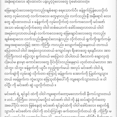
အနီရောင်လေး ဆိုးထားပီး ပန်းပွင့်ပုံလေးတွေ ပုံဖော်ထားတဲ့။
ခြေချောင်းလေးတွေကလည်းချစ်စရာ ရေသောက်ပီး ဖန်ခွက်ပြန်ပေးလိုက်
တော့ လှမ်းလာတဲ့ လက်ကလေး တွေမှာလည်း လက်သည်းနီ အနီရောင် လေး
တွေ ဆိုးထားတယ် ။ ဖန်ခွက်ကို လှမ်းလိုက်တဲ့ လက်ကလေးကို မင်းဇော်
အသာ ဖမ်းဆုပ်လိုက်တော့ ဝါဝါ တစ်ယောက် ခေါင်းမော့လာတယ် ဝါဝါ
အရမ်းလှလာတယ်နော် လက်ကလေးတွေ ခြေချောင်းလေးတွေ ကလည်း
ချစ်စရာလေး လက်သည်းနီရောင်လေးနဲ့လည်း လိုက်တယ် ရှက်ကိုးရှက်ကန်း
အမူအရာလေးဖြင့် အာာာ ကိုကြီး ကလည်း လျောက်ပြောနေတယ် တကယ်
ပြောတာပါ ဝါဝါ အရမ်းလှလာတယ် ကျောင်းမှာ ရီးစားတွေ ရနေပီလား အာာ
ကိုကြီးကလဲ ပြောဘူး ရှက်တယ် မပြောလဲ သိပါတယ် ဒီလောက် ချောလှတဲ့
ငါ့ခယ်မ နားမှာ ကောင်လေးတွေ ဝိုင်းဝိုင်းလည်နေမှာပဲ ဟုတ်တယ်မလားး အာ
သိဘူး သိဘူး ဖန်ခွက်ကို ယူပီး လှည့်ထွက်မယ် အလုပ် မင်းဇော် ဝါဝါ ရဲ့
လက်ဖျံကို လှမ်းဆွဲ လိုက်တာ ကြောင့် ဖန်ခွက်က အောက်ကို ပြုတ်ကျသွား
တယ် ။ဖန်ခွက်က ကွဲမသွား ခြေသုတ်ခုံပေါ် ကို ကျရောက်သွားတယ် ၊။ ဝါ
ဝါဦး ကို မင်းဇော် ဆွဲ ယူလိုက်တယ် ။
မင်းဇော် ရဲ့ ရင်ခွင် ထဲကို ဝါဝါ ကျရောက်တော့မလောက်ထိ နီးကပ်သွားတယ်
။ ဟင်…ကိုကြီးးး ဘာလုပ်မလို့လဲ မင်းဇော် ဝါဝါ ကို နဲနဲ ထပ်ဆွဲလိုက်တော့
အပေါ်ပိုင်း ဗလာ ဖြစ်နေတဲ့ မင်းဇော် ရင်ခွင်ထဲကို ဝါဝါ ခေါင်းလေး ရောက်ရှိ
သွားပီး မင်းဇော်က ဝါဝါ ကို တင်းကြပ်စွာ ဖက်ထားလိုက်တယ် အို ..ကိုကြီး မ
လုပ် မလုပ်ပါနဲ့ မကောင်းပါဘူး ´ဝါ .. အရမ်းလှနေတယ်ကွာ ကိုကြီး စိတ်တွေ မ