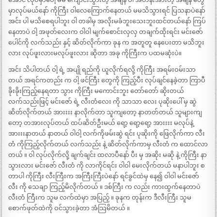
မှာလုပ်မယ်နော် ကိုကြီး ဝါလေကြောက်နေတယ် မမသိသွားရင် ပြသနာပဲနော်
အင်း ပါ မသိစေရပါဘူး ဝါ တခါမှ အလိုးမခံဘူးသေးဘူးထင်တယ်နော် ကြပ်
နေတာပဲ ဝါ့ အဖုတ်လေးက ဝါဝါ မျက်စောင်းလှလှ တချက်ထိုးရင်း မင်းဇော်
ပေါင်ကို လက်သည်း နှင့် ဆိတ်လိုက်ကာ ခုန က အတူတူ နေပေးတာ မသိဘူး
လား လုပ်ဖူးလားမလုပ်ဖူးလား ဆိုတာ အခု ကိုကြီးက ပထမဆုံးပဲ။
အင်း သိပါတယ် ဝါ့ ရဲ့ အပျို ရည်ကို ယူလိုက်ရလို့ ကိုကြီး အရမ်းဝမ်းသာ
တယ် အရင်ကတည်း က ဝါ့ ဖင်ကြီး တွေကို ကြည့်ပီး လုပ်ချင်နေခဲ့တာ ကြာပီ
ခိုးခိုးကြည့်နေရတာ သွား ကိုကြီး မကောင်းဘူး တော်တော် ဆိုးတယ်
လက်သည်းဖြင့် မင်းဇော် ရဲ့ လီးတံလေး ကို သာသာ လေး ပုဆိုးပေါ် မှ ဆွဲ
ဆိတ်လိုက်တယ် အားးးး နာလိုက်တာ သူကျတော့ နာတတ်တယ် သူများကျ
တော့ တအားလုပ်တယ် ထပ်ဆိတ်ဦးမယ် ရော့ ရော့ရော့ အားးးး မလုပ်နဲ့
အားးးနာတယ် နာတယ် ဝါဝါ့ လက်ကိုဖမ်းဆွဲ ရင်း ပုဆိုးကို ဖြေလိုက်ကာ လီး
တံ ကိုကြည့်လိုက်တယ် လက်သည်း နဲ့ ဆိတ်လိုက်ကာမှ လီးတံ က ထောင်လာ
တယ် ။ ဝါ လုပ်လိုက်လို့ ချက်ချင်း ထလာပီနော် ပီး မှ အဆိုး မဆို နဲ့ ကိုကြီး နာ
သွားလား မင်းဇော် လီးတံ ကို လာကိုင်ရင်း ဝါဝါ မေးလိုက်တယ် မနာပါဘူး စ
တာပါ ကိုကြီး လီးကြီးက အကြီးကြီးပဲနော် ရင်ခွင်ထဲမှ နေ၍ ဝါဝါ မင်းဇော်
လီး ကို သေချာ ကြည့်မိလိုက်တယ် ။ ဒစ်ကြီး က လည်း ကားထွက်နေတာပဲ
လီးတံ ကြီးက သူမ လက်ထဲမှာ အပြည့် ။ ခုနက တုန်းက ဒီလီးကြီး သူမ
စောက်ဖုတ်ထဲကို ဝင်သွားခဲ့တာ အံသြမိတယ် ။