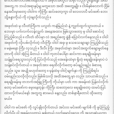
ကောင်းကောင်းခံစားနေတယ် ။ အဖုတ်အတွင်း ထဲမှာ လည်း ပူနွေးနွေး အထိ
အတွေ့ က ဘယ်အရာနှင့်မျှ မတူသော အထိ အတွေ့မျိုး ။ ငါးမိနစ်လောက် ငြိမ်
နေအပီးမှာတော့ ဝါဝါက ကိုကြီး ဆင်းတော့ကွာ ဝါ လေးလာပီ မင်းဇော် ဘေး
သို့ခန္ဒာကိုယ် ကို လှဲချလိုက်သည် ။
အဖုတ်ထဲ မှ လီးတံကြီးက ပလွတ် ကနဲမြည်သံ နဲ့ ကျွတ်ထွက်သွားတယ် ။
ဘေးမှာ ပက်လက်လန်လျှက် အနေအထား ဖြစ်သွားတော့ မှ ဝါဝါ စောင်းငဲ့
ကြည့်မိသည် ။ လီးတံ ထိပ်မှာ လဲ အရည်တွေ ရွဲစို ပြောင်လက်နေသည် ။ ဝါဝါ
အဖုတ်ကို လိုးပစ်လိုက်တဲ့ လီးကြီး ဝါဝါ အခု မှ သေသေချာချာ ကြည့်မိသည်
။ မနဲမနော ကြီး လှသည် ။ ဒီလီး ကြီး အဖုတ်ထဲမှာ အဝင်အထွက်ချောမွတ်နေ
တာကို ဝါဝါ အံ့သြ မိတယ် ။ ဝါဝါ ကုတင်ပေါ်မှာ ဆင်းကာ ရေချိုးခန်းမှာ
သန့်ရှင်းရေသွားလုပ်ဘို့ ပြင်လိုက်သည် ။အခန်းထဲမှာ ရှိတဲ့ ရေချိုးခန်းမှာပဲ ပဲ
သန့်စင်လိုက်တယ် ။ အဖုတ်အား ရေထိလိုက်တော့ စပ်ဖျဉ်းဖျဉ်း ခံစားရ
သည်။ သူမ အပျို မဟုတ်တော့ ။ မှန်ထဲမှ ဝါဝါ့ မျက်နှာ ကို ကြည့်မိရင်း
ဝမ်းနည်းသလိုလိုလည်း ဖြစ်မိသလို အထိအတွေ့ မှာ လည်း သာယာမိသည် ။
ရေချိုးခန်းမှ တဘက်အဖြူ ကြီးကို ကိုယ်မှာ ပတ် ကာ အခန်းထဲ ပြန်ဝင်လိုက်
တော့ မင်းဇော်က မှေးနေတုန်း ကိုကြီး ထတော့လေ ရေချိုးတော့ ထမင်းပြင်
ထားလိုက်မယ်နော် အတူတူ စားမယ် နေ့လည်း တစ်နာရီတောင် ထိုးတော့
မယ်။
ဝါဝါ က မင်းဇော် ကို လှုပ်နှိုးလိုက်တယ် အင်းးးး မင်းဇော် မျက်စိ ကို ဖွင့်ကြည့်
လိုက်ပီး ဝါ အရမ်းလှတာပဲ ချစ်တယ် လက်မောင်းလေး ကို အသာဆွဲယူကာ