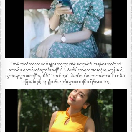
“မာမီကလဲသားကရေမချိုးတော့ဘူး၊အိပ်တော့မယ်၊အရမ်းကောင်းလဲ
ကောင်း၊ ညောင်းလဲညောင်းနေပြီး” “ဟဲ၊အိပ်ယာတွေအားလုံးပေကုန်မယ်၊
သွားရေသွားဆေးပြီးမှအိပ်” “ဟုတ်က့ပဲ ါမာမီရယ်၊သားကစတာပါ” မာမီက
ပြောရင်းနှင့်ရေချိုးခန်းဘက်သွားဆေးပြီး၊ပြန်လာတော့