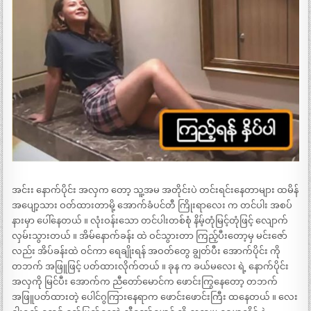
အင်းး နောက်ပိုင်း အလှက တော့ သူ့အမ အတိုင်းပဲ တင်းရင်းနေတာများ ထမိန်
အပျော့သား ဝတ်ထားတာမို့ အောက်ခံပင်တီ ကြိုးရာလေး က တင်ပါး အစပ်
နားမှာ ပေါ်နေတယ် ။ လုံးဝန်းသော တင်ပါးတစ်စုံ နိမ့်တုံမြင့်တုံဖြင့် လျောက်
လှမ်းသွားတယ် ။ အိမ်နောက်ခန်း ထဲ ဝင်သွားတာ ကြည့်ပီးတော့မှ မင်းဇော်
လည်း အိပ်ခန်းထဲ ဝင်ကာ ရေချိုးရန် အဝတ်တွေ ချွတ်ပီး အောက်ပိုင်း ကို
တဘက် အဖြူဖြင့် ပတ်ထားလိုက်တယ် ။ ခုန က ခယ်မလေး ရဲ့ နောက်ပိုင်း
အလှကို မြင်ပီး အောက်က ညီတော်မောင်က ဖောင်းကြွနေတော့ တဘက်
အဖြူပတ်ထားတဲ့ ပေါင်ဂွကြားနေရာက ဖောင်းဖောင်းကြီး ထနေတယ် ။ လေး