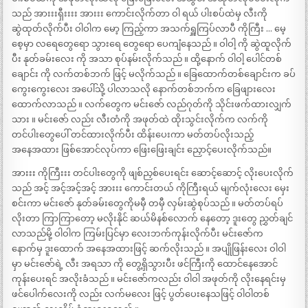
သည် အားးးရှီးးးး အားးး ကောင်းလိုက်တာ ဝါ ရယ် ပါးစပ်ထဲမှ လီးကို
ဆွဲထုတ်လိုက်ပီး ဝါဝါက မော့ ကြည့်ကာ အသက်ရှူကြပ်လာပီ ကိုကြီး … မေ့
စေ့မှာ လရေတွေရော သွားရေ တွေရော ပေကျံနေသည် ။ ဝါဝါ့ ကို ဆွဲထူလိုက်
ပီး နုတ်ခမ်းလေး ကို အသာ စုပ်နမ်းလိုက်သည် ။ ထို့နောက် ဝါဝါ့ ပေါင်တစ်
ချောင်း ကို လက်တစ်ဘက် ဖြင့် မလိုက်သည် ။ ခြေထောက်တစ်ချောင်းက ခပ်
ကွေးကွေးလေး အပေါ်သို့ ပါလာသလို နောက်တစ်ဘက်က ခြေဖျားလေး
ထောက်လာသည် ။ လက်တွေက မင်းဇော် လည်ဂုတ်ကို သိုင်းဖက်ထားလျှက်
သား ။ မင်းဇော် လည်း လီးတံကို အဖုတ်ထဲ ထိုးသွင်းလိုက်က လက်ကို
တင်ပါးတွေပေါ် တင်ထားလိုက်ပီး ထိန်းပေးကာ မတ်တပ်လိုးသည့်
အနေအထား ဖြစ်အောင်လုပ်ကာ ဖြေးဖြေးချင်း ညှောင့်ပေးလိုက်သည်။
အားးး ကိုကြီးးး တင်ပါးတွေကို ဖျစ်ညှစ်ပေးရင်း ဆောင့်ဆောင့် လိုးပေးလိုက်
သည် အင့် အင့်အင့်အင့် အားးး ကောင်းတယ် ကိုကြီးရယ် မျက်လုံးလေး မှေး
စင်းကာ မင်းဇော် နုတ်ခမ်းတွေကိုမမှီ တမှီ လှမ်းဆွဲစုပ်သည် ။ မတ်တပ်ရပ်
လိုးတာ ကြာကြာတော့ မလိုးနိုင် ဆယ်မိနစ်လောက် နေတော့ ဒူးတွေ ညွှတ်ချင်
လာသည်မို့ ဝါဝါက ကြမ်းပြင်မှာ လေးဘက်ကုန်းလိုက်ပီး မင်းဇော်က
နောက်မှ ဒူးထောက် အနေအထားဖြင့် ဆက်လိုးသည် ။ အပျိုဖြန်းလေး ဝါဝါ
မှာ မင်းဇော်ရဲ့ လီး အရသာ ကို တွေ့ရှိသွားပီး ဖင်ကြီးကို ထောင်နေအောင်
ကုန်းပေးရင် အလိုးခံသည် ။ မင်းဇော်ကလည်း ဝါဝါ အဖုတ်ကို လိုးနေရင်းမှ
ဖင်ပေါက်လေးကို လည်း လက်မလေး ဖြင့် ပွတ်ပေးနေသဖြင့် ဝါဝါတစ်