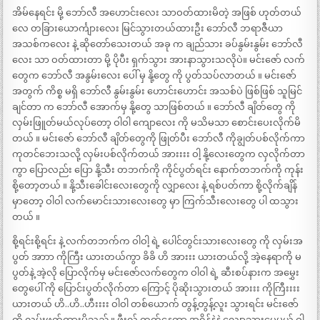
အိမ်နေရင်း မို့ ဘော်လီ အဟောင်းလေး သာဝတ်ထားမိတဲ့ အဖြစ် ဟုတ်တယ်
လေ တခြားယောင်္ကျားလေး မြင်သွားတယ်ထားဦး ဘော်လီ ဘရာဇီယာ
အသစ်ကလေး နဲ့ ဆိုတော်သေးတယ် အခု က ချည်သား ခပ်နွမ်းနွမ်း ဘော်လီ
လေး သာ ဝတ်ထားတာ မို့ ပိုပီး ရှက်သွား အားနာသွားသလိုပဲ။ မင်းဇော် လက်
တွေက ဘော်လီ အနွမ်းလေး ပေါ် မှ နို့တွေ ကို ပွတ်သပ်လာတယ် ။ မင်းဇော်
အတွက် ကိစ္စ မရှိ ဘော်လီ နွမ်းနွမ်း ဟောင်းဟောင်း အသစ်ပဲ ဖြစ်ဖြစ် သူမြင်
ချင်တာ က ဘော်လီ အောက်မှ နို့တွေ သာဖြစ်တယ် ။ ဘော်လီ ချိတ်တွေ ကို
လှမ်းဖြူတ်မယ်လုပ်တော့ ဝါဝါ ကျောလေး ကို မသိမသာ စောင်းပေးလိုက်မိ
တယ် ။ မင်းဇော် ဘော်လီ ချိတ်တွေကို ဖြုတ်ပီး ဘော်လီ ကိုချွတ်ပစ်လိုက်ကာ
ကုတင်ဘေးသလို့ လှမ်းပစ်လိုက်တယ် အားးးး ဝါ့ နို့လေးတွေက လှလိုက်တာ
ကွာ ပြောလည်း ပြော နို့သီး တဘက်ကို ကိုင်ပွတ်ရင်း နောက်တဘက်ကို ကုန်း
စို့တော့တယ် ။ နို့သီးခေါင်းလေးတွေကို လျှာလေး နဲ့ ရစ်ပတ်ကာ စို့လိုက်ချိန်
မှာတော့ ဝါဝါ လက်မောင်းသားလေးတွေ မှာ ကြက်သီးလေးတွေ ပါ ထသွား
တယ် ။
စို့ရင်းစို့ရင်း နဲ့ လက်တဘက်က ဝါဝါ့ ရဲ့ ပေါင်တွင်းသားလေးတွေ ကို လှမ်းအ
ပွတ် အာာာ ကိုကြီး ယားတယ်ကွာ ခိခိ ဟိ အားးး ယားတယ်လို့ အဲ့နေရာကို မ
ပွတ်နဲ့ အဲ့လို ပြောလိုက်မှ မင်းဇော်လက်တွေက ဝါဝါ ရဲ့ ဆီးစပ်နားက အမွှေး
တွေပေါ် ကို ပြောင်းပွတ်လိုက်တာ ကြောင့် ပိုဆိုးသွားတယ် အားးး ကိုကြီးးးး
ယားတယ် ဟိ..ဟိ..ဟီးးးး ဝါဝါ တစ်ယောက် တွန့်တွန့်လူး သွားရင်း မင်းဇော်
ကို လှမ်းဖက်ထားမိသည် ။ ဖီးလ် တက်နေတာ အရှိန်နဲနဲ လျော့သွားပေမယ့် ဝါ