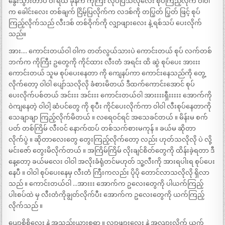
နွေးသွားတာပဲ ဝါ ရယ် ခုနက ကိုကြီး လုပ်ပြသလိုလေး စုပ်ကြည့်လိုက် ဝါဝါ
က ခေါင်းလေး တစ်ချက် ငြိမ့်ပြလိုက်က လဒစ်ကို တပြွတ် ပြွတ် ဖြင့် စုပ်
ကြည့်လိုက်သည် လီးဒစ် တစ်ဝိုက်ကို လျှာဖျားလေး နဲ့ ရစ်သပ် ပေးလိုက်
သည်။
အား…. ကောင်းတယ်ဝါ ဝါက တတ်လွယ်သားပဲ ကောင်းတယ် စုပ် လက်တစ်
ဘက်က ကိုကြီး ဥတွေကို ကိုင်ထား လီးတံ အရင်း ထိ ဆွဲ စုပ်ပေး အားးး
ကောင်းတယ် သူမ စုပ်ပေးနေတာ ကို ကျေနပ်ကာ ကောင်းနေသည်ကို တွေ့
လိုက်တော့ ဝါဝါ ပျော်သလိုလို ခံစားမိတယ် ဒီထက်ကောင်းအောင် စုပ်
ပေးလိုက်ပစ်တယ် အင်းးး အင်းးး ကောင်းတယ်ဝါ အားးးးရှီးးးးး အောက်ကို
ဝဲကျနေတဲ့ ဝါဝါ့ ဆံပင်တွေ ကို စုပီး ကိုင်ပေးလိုက်ကာ ဝါဝါ လီးစုပ်နေတာကို
သေချာချာ ကြည့်လိုက်မိတယ် ။ လရေဝင်ရင် အသေခင်တယ် ။ မိန်းမ စက်
ပတ် တစ်ကြိမ် လီးဝင် နောက်ထပ် တစ်သက်စားမကုန် ။ ခယ်မ ဆိုတာ
လိုက်ပွဲ ။ ဆိုတာလေးတွေ တွေးကြည့်လိုက်တော့ လည်း ဟုတ်သလိုလို ပဲ လို့
မင်းဇော် တွေးမိလိုက်တယ် ။ အကြိမ်ကြိမ် လိုးချင်စိတ်တွေကို ထိန်းခဲ့ရတာ ဒီ
နေ့တော့ ခယ်မလေး ဝါဝါ အလိုးခံရုံတင်မဟုတ် သူ့လီးကို အားရပါးရ စုပ်ပေး
နေပီ ။ ဝါဝါ စုပ်ပေးနေမှ လီးတံ ကြီးကလည်း ပိုပို တောင်လာသလိုလို ရှိလာ
သည် ။ ကောင်းတယ်ဝါ …အားးး အောက်က ဥလေးတွေကို ပါယက်ကြည့်
ပါးစပ်ထဲ မှ လီးတံကိုချွတ်လိုက်ပီး အောက်က ဥလေးတွေကို ယက်ကြည့်
လိုက်သည် ။
ပျော့စိစိလေး နဲ့ အသည်းယားစရာ ။ လျှာဖျားလေး နဲ့ အလျားလိုက် ယက်