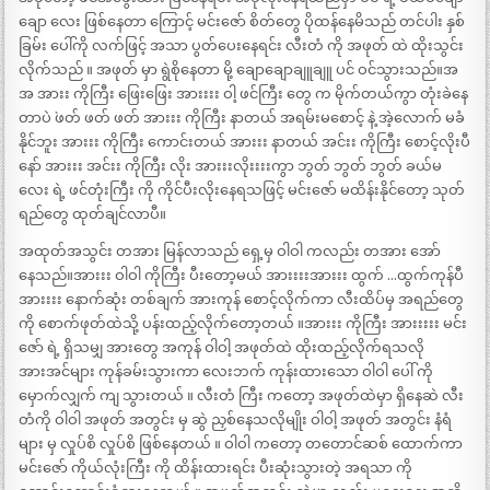
ချော လေး ဖြစ်နေတာ ကြောင့် မင်းဇော် စိတ်တွေ ပိုထန်နေမိသည် တင်ပါး နှစ်
ခြမ်း ပေါ်ကို လက်ဖြင့် အသာ ပွတ်ပေးနေရင်း လီးတံ ကို အဖုတ် ထဲ ထိုးသွင်း
လိုက်သည် ။ အဖုတ် မှာ ရွဲစိုနေတာ မို့ ချောချောချူချူ ပင် ဝင်သွားသည်။အ
အ အားး ကိုကြီး ဖြေးဖြေး အားးးး ဝါ့ ဖင်ကြီး တွေ က မိုက်တယ်ကွာ တုံးခဲနေ
တာပဲ `ဖတ် ဖတ် ဖတ် အားးး ကိုကြီး နာတယ် အရမ်းမစောင့် နဲ့ အဲ့လောက် မခံ
နိုင်ဘူး အားးး ကိုကြီး ကောင်းတယ် အားးး နာတယ် အင်းး ကိုကြီး စောင့်လိုးပီ
နော် အားးး အင်းး ကိုကြီး လိုး အားးးလိုးးးးကွာ ဘွတ် ဘွတ် ဘွတ် ခယ်မ
လေး ရဲ့ ဖင်တုံးကြီး ကို ကိုင်ပီးလိုးနေရသဖြင့် မင်းဇော် မထိန်းနိုင်တော့ သုတ်
ရည်တွေ ထုတ်ချင်လာပီ။
အထုတ်အသွင်း တအား မြန်လာသည် ရှေ့မှ ဝါဝါ ကလည်း တအား အော်
နေသည်။အားးး ဝါဝါ ကိုကြီး ပီးတော့မယ် အားးးးအားးး ထွက် …ထွက်ကုန်ပီ
အားးးး နောက်ဆုံး တစ်ချက် အားကုန် စောင့်လိုက်ကာ လီးထိပ်မှ အရည်တွေ
ကို စောက်ဖုတ်ထဲသို့ ပန်းထည့်လိုက်တော့တယ် ။အားးး ကိုကြီး အားးးးး မင်း
ဇော် ရဲ့ ရှိသမျှ အားတွေ အကုန် ဝါဝါ့ အဖုတ်ထဲ ထိုးထည့်လိုက်ရသလို
အားအင်များ ကုန်ခမ်းသွားကာ လေးဘက် ကုန်းထားသော ဝါဝါ ပေါ် ကို
မှောက်လျှက် ကျ သွားတယ် ။ လီးတံ ကြီး ကတော့ အဖုတ်ထဲမှာ ရှိနေဆဲ လီး
တံကို ဝါဝါ အဖုတ် အတွင်း မှ ဆွဲ ညှစ်နေသလိုမျိုး ဝါဝါ့ အဖုတ် အတွင်း နံရံ
များ မှ လှုပ်စိ လှုပ်စိ ဖြစ်နေတယ် ။ ဝါဝါ ကတော့ တတောင်ဆစ် ထောက်ကာ
မင်းဇော် ကိုယ်လုံးကြီး ကို ထိန်းထားရင်း ပီးဆုံးသွားတဲ့ အရသာ ကို