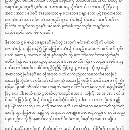
ပြွတ် ပြွတ် မင်းဇော်လက်ကလည်း အဖုတ်ကို ယက်ပေးနေရင်း လက်တွေက
အဖုတ်မွှေးတွေကို ပွတ်ပေး ကစားပေးနေလိုက်တယ် ။ အားးး ကိုကြီး ရေ
အားးး အားးး ခပ်စိစိ အနေအထား မှ သေသေချာချာ လေး ပွင့်အာလာသော
စောက်ပတ် အား မင်းဇော် အားရပါးရ ယက်ပစ်လိုက်တယ် စောက်ပတ် တ
ပြင်လုံး အရည်တွေ ရွဲနေပီး မင်းဇော် နုတ်ခမ်းတွင်လည်း အရည်တွေ
လည်ချောင်း ထိပါ စီးကျနေပီ ။
ဒီလောက် ရွဲစို ပြောင်ချောနေပီ ဖြစ်တဲ့ အတွက် မင်းဇော် ဝါဝါ့ ကို ပါကင်
ဖောက်ရန် အချိန် တန်ပြီ ဖြစ်ကြောင်း သိလိုက်သည် ။ မင်းဇော် စက်ပတ်ကုန်း
ယက် နေရာ မှ ထကာ ဝါဝါ့ ဒူး နှစ်ချောင်း ကို ဘေးသို့ထောင်ကားလိုက်ရင်း
ပေါင်ဂွကြားထဲ နေရာ ယူလိုက်သည် ။ မင်းဇော် လီးကြီး ကလည်း အစွမ်းကုန်
မတ်ထောင်နေရင်း ခေါင်းတညိမ့်ညိမ့် ဖြင့် သူရဲ့ လားရာ ကို သွားရန်
အဆင်သင့် ဖြစ်နေပီ ။ဝါဝါ့ အဖုတ် ၀ ကို လက်ညိုးလက်ခလယ်လေး ဖြင့်
အသာ ဖြဲလိုက်ကာ မင်းဇော် လီးဒစ် ကို အသာ မြုပ်လိုက်တယ် အားးး ကိုကြီး
ဖြေးဖြေးနော် ဒစ်ခေါင်း အား အဖုတ် အကွဲ ကြောင်း တစ်လျောက် စုန်ချီဆန်ချီ
ဖြင့် လေးငါးဆယ်ချက် ပွတ်ဆွဲလိုက်သည် ။ အားးး ကိုကြီး အ အ အားး လီးဒ
စ်ခေါင်း ဖြင့် ဖိဆွဲ မိလိုက်သည့် အခါတိုင်း ဝါဝါ့ အစိ လေး က ကျဉ်ခနဲ ကျဉ်
ခနဲ ဖြစ်သွားသည် ။ ဘယ်လို့ အရသာ မသိ ။ တခါတလေ ရေသောက်လိုက်တဲ့
အချိန် သွားကြားထဲ ကျဉ် တဲ့ အရသာလေးမျိုး ။ ခံစားလို့လည်း ကောင်းသည်
။ နာကျဉ်သလို ရှိနေသော်လည်း ဆက်ပီး ခံစားချင်နေမိတဲ့ အရသာမျိုး ။
ဘယ်အချိန် အတွင်းထဲ ကို တိုးဝင်လာမလဲ ဆိုတာ ကို မျက်စိမှိတ်ထားရင်း ဝါ