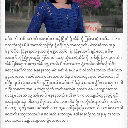
မင်းဇော် တစ်ယောက် အလုပ်တာဝန် ပြီးပီ မို့ အိမ်ကို ပြန်လာခဲ့တယ်….. လေး
ရက်လုံးလုံး မိမိ အထက်လူကြီး နဲ့ ခရီးစဉ် တလျောက် ပါသွားခဲ့တာ အခု
မနက်ပိုင်း ပြန်ရောက်ခဲ့တာ မို့ နေ့လည်ပိုင်း ရုံးပြန်မတက်ချင်တော့ ။ မိမိ
အထက်လူကြီးမှလည်း ပြန်နားပါတော့ ဆိုတာနဲ့ အိမ်ကို တန်းပြန်လာခဲ့တယ် ။
အိမ်ပြန်ရောက်တော့ အိမ်ရှေ့ တခါး ပိတ်ထားတာ နဲ့ တခါးခေါက်လိုက်ပီး
စောင့်နေလိုက်တာ ခနနေတော့ မင်းဇော် ရဲ့ခယ်မ ဝါဝါ တစ်ယောက် တံခါးလာ
ဖွင့်ပေးတယ် ။ အိမ်မှာက မင်းဇော်ရယ် မိန်းမ ဝေမာလှိုင်ရယ် ခယ်မလေး ဝါ
ဝါဦး ရယ် သုံးယောက် နေကြတယ် ။ မင်းဇော်မိန်းမ ဝေမာလှိုင်က ဆရာမ ။ ဝါ
ဝါဦးကတော့ အခု မှ တက္ကသိုလ် တက်နေတုန်း ဒုတိယ နှစ် ။ ကျောင်းတက်
ရင်းနဲ့ မင်းဇော် တို့ အိမ်မှာ ပဲ နေနေတယ် ။ အိမ်က ကျယ်ကျယ်လွင့်လွင့် ရှိပီး
အခန်းသုံးခန်း ပါတော့ ဒီမှာပဲ ခယ်မလေး ဝါဝါဦး ကလိုက်နေတယ် ။ တခါတ
ခါတော့ သူတို့ အမေ မင်းဇော် ယောက္ခမ ဒေါ်စိုးစိုးဦး လာတယ် ။ တစ်လ တခါ
လောက်တော့လာတယ် ။ မင်းဇော် ယောက္ခမ ဒေါ်စိုးစိုးဦးက အခု မှ အသက်
လေးဆယ်ကျော်ကျော်သာ ရှိသေးတယ် ။