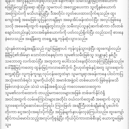
ချိန်ပင် အလွန်နည်းပါးခဲ့ရပါသည်။ နောက်ဆုံး သမီးသန္တာမြင့်တစ်ယောက်
ခြေငြိမ်လျှင်ပြီးရော ဆိုပြီး သူမကပင် အလျှော့ပေးကာ သူတို့နှစ်ယောက်
အကြောင်းကို မသိဟန်ပြုပြီး ဒီအတိုင်း လွတ်ပေးထားလိုက်ရသည်။ ထူး
ကျော်အဖို့ အမေဖြစ်သူပြန်လာချိန်မှာ အမေ့အိပ်ခန်းထဲဝင်ပြီး အလုပ်ဖြစ်နေ
သလို အမေခရီးထွက် နေချိန်တွင်လည်း သမီးလုပ်သူနှင့်ဆက်ဆံကာ လီးတစ်
ချောင်းတည်းနှင့်သားအမိနှစ်ယောက်ကို ပတ်လည်ရိုက်ပြီး လည်သလို စားနေ
ခဲ့လေသည်။ အချိန်တွေ တရွေ့ရွေ့ကုန်ဆုံးသွားသည်။
သုံးနှစ်တာခန့်အချိန်သည် လျှင်မြန်စွာပင် ကုန်လွန်သွားခဲ့ပြီး ထူးကျော်လည်း
နီနီမြင့်၏အိမ်မှာ သောင်တင်နေရင်းက သူမ၏သမီးဖြစ်သူ သန္တာနှင့် နှစ်ဦး
သဘောတူ လက်ထပ်ပြီး အတူတကွ ပေါင်းသင်းနေထိုင်လာခဲ့ကြပြီဖြစ်သည်။
ဒေါ်နီနီမြင့်ကတော့ ထွန်းမြင့်ကလာခေါ်လိုက် ဦးဟုတ်စွမ်နှင့်အတူ သွားရောက်
တွေ့ဆုံပြီး လူကုန်ကူးမွု လုပ်ငန်းတွေထဲမှာ သူမကျရာအခန်းကနေ ပါဝင်ကပြ
အသုံးတော်ခံရင်း သူမကိုယ်တိုင် အမာခံအဖွဲ့ဝင် တစ်ယောက် ဖြစ်မှန်းမသိ
ဖြစ်လာခဲ့သည်။ သဲသဲ ဟန်နီအစရှိသည့် ကလေးမလေးတွေက
သူမ၏လက်ထောက် တပည့်မကလေးများအဖြစ် တစ်ဖက်နိုင်ငံရှိ
အဝင်အထွက် လမ်းကြောင်းများအတိုင်း ဝယ်လက်တွေဆီ အရောက် လူသူ
သွားရောက်ပို့ဆောင်ပေးကြရင်း ကြားဖြတ် အချီကြီးတစ်ချီနှစ်ချီ ပွပေါက်
တိုးကာ ငွေအလုံးအရင်းပိုက်ပြီး အပြန်မျက်နှာပန်းလှခဲ့ကြပါသည်။ ထူးကျော်
ဆိုင်ကယ်မောင်းသည့်အလုပ်ကိုစွန့်ပြီး ကိုယ်ပိုင်ကားတစ်စီးနှင့် ယောက္ခမဖြစ်
သူ။