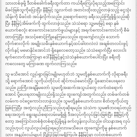
သားတစ်ခုမို့ ဒီတစ်ခေါက်ခရီးထွက်တာ ကယ်ရီကြေးပိုရသည့်အကြောင်း
မိခင်ဖြစ်သူကိုပြောပြီး နီနီမြင့် သူ့လက်ထဲ အတင်းထိုးထည့်လာခဲ့သည့် ငွေသုံး
သိန်းကို မိခင်ထံ အပ်နှံလိုက်သည်။ ညရောက်တော့ ခရီးသည်ကြိုဖို့ရှိသည်ဆို
ပြီး နီနီမြင့်အိမ်ဖက်ကို ထွက်လာခဲ့သည်။ သဲသဲရော သူ့မမမြင့် ရော နှစ်
ယောက်စလုံး စားကောင်းသောက်ဖွယ်များနှင့် အရက်ကောင်းကောင်းကို စီမံ
ထားကြပြီး အသင့်စောင့်ကြိုနေကြပေသည်။ ထူးကျော်လည်း သောက်
လိုက်စားလိုက် အမျိုးသမီးနှစ်ယောက်နှင့်ထပ်ခါတလဲလဲ အချစ်တလင်းဖွင့်
လိုက်နှင့် မမောနိုင်အောင်ဘဲ ရှိနေလေတော့သည်။ သဲသဲရောက်ပြီး လေးငါး
ရက်လောက်အကြာမှာ ဒေါ်နီနီမြင့်နှင့်သဲသဲနှစ်ယောက်ပေါင်းပြီး ခရီးတို
ကလေးတွေ မကြာခဏ ထွက်လာကြသည်။
သူ မသိအောင် လွုပ်ရှားခြင်းမျိုးမဟုတ်ဘဲ သူမတို့နှစ်ယောက်ကို လိုရာခရီး
သို့ ရောက်အောင် သူကိုယ်တိုင်ပင် ဆိုင်ကယ်မောင်းပြီး ပို့ဆောင်ပေးရလေ
သည်။ ညကြီးအချိန်မတော် သူမတို့အဆက်အသွယ်တွေ လက်ထဲရောက်
အောင် ပို့ပေးရတာမျိုးလည်းရှိသည်။ ထူးကျော်အတွက်လည်း တစ်ဖက်တစ်
လမ်းက ဝင်ငွေကောင်းလာခဲ့သည်။ သူမတို့နှစ်ယောက်သား စိတ်တူကိုယ်တူ
ဖြစ်ကြပြီး အတွဲလည်းညီကြသည်ဟုဆိုရမည်။ သဲသဲက သူမ၏ဘဝရပ်တည်
ရေးအတွက် ရွေးချယ်စရာလမ်းမရှိ၍ ဒီအလုပ်ကိုလုပ်ခြင်းဖြစ်ပြီး နီနီမြင့်ကို
တော့ အကြောင်းတစ်စုံတစ်ရာပြဖို့ရန် ခက်လွန်းလှပါသည်။ ဝါသနာအရ လုပ်
သည်ဟုပင် လွယ်လွယ်ပြောရမည်လားမသိပေ။ ထူးကျော်ကိုမူ နှစ်ယောက်
သား အနည်းငယ်မျှပင် ငြိုငြင်ခြင်းမရှိကြပါ။ နီနီမြင့်မှာ လင်တစ်ယောက်