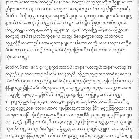
နားစတမ္းဆက္ေဆာင့္ၿပီး ႏွစ္ေယာက္သား သုက္ရည္မ်ားကို ၿပိဳင္တူပန္းထု
တ္လိုက္ၾကေလသည္။ ေမာေမာႏွင့္ ခဏနားစဥ္မွာ သဲသဲအျပင္ကိုထြက္လာၿပီး
မ်ိဳးသိဂၤ ီကို သူ႔အလွည့္ေရာက္ၿပီျဖစ္ေၾကာင္းေျပာၿပီး တစ္ဖက္ခ
န္းထဲ ဝင္ေစလိုက္ပါသည္။ သဲသဲက ထူးေက်ာ္လီးကိုစုပ္ေပးၿပီး ထူးေ
က်ာ္ကလည္း တစ္ဖန္ သဲသဲကို သူ႔မ်က္ႏွာေပၚတက္ခြထိုင္ေစလိုက္ကာ ေ
စာက္ပတ္ကို အပီအျပင္ဘာဂ်ာကိုင္ေပးသည္။ ဒီေနာက္မွာေတာ့ သဲသဲကပင္
သူ႔ကိုဦးေဆာင္ၿပီး အေပၚကေန ျမင္းစီးကာ တက္လိုးေပးသည္။ တစ္ခ်ီၿ
ပီးေတာ့ ထူးေက်ာ္ပါ အခန္းထဲလိုက္ဝင္သြားၿပီး ဟိုေလးေယာက္ထဲက
သုံးေယာက္က။
မ်ိဳးသိဂၤ ီအား ေပါင္ႏွစ္ဖက္ၿဖဲကားၿပီး တစ္ေယာက္ၿပီးတစ္ေယာက္ အ
လွည့္က် မျပတ္ေအာင္ လိုးေပးေနသည္ကို ထိုင္ၾကည့္ကာအရသာခံေနရင္း
သဲသဲကိုတစ္ေယာက္က သူ႔အပါးသို႔ေခၚယူလိုက္တာႏွင့္ လူလြတ္သြားသည့္
နီနီျမင့္လက္ကိုဆြဲၿပီး အိပ္ခန္းၾကမ္းျပင္ထက္မွာပင္ ႏွစ္ေယာက္သားအေပး
အယူမွ်စြာျဖင့္ ႏွစ္ခ်ီတိတိ ဆက္တိုက္စခန္းသြား ပစ္လိုက္ၾကေလသည္။
ေန႔ေရာညပါ သုံးရက္ေလာက္ေနထိုင္ေပ်ာ္ပါးၿပီး သဲသဲ မ်ိဳးသိဂၤ ီႏွ
င့္အတူ ဧည့္သည္ေလးေယာက္ ျပန္သြားၾကသည္။ နီနီျမင့္အတြက္လည္း အ
ခေၾကးေငြ ထိုက္ထိုက္တန္တန္ပင္ ရရွိခဲ့ေလသည္။ နီနီျမင့္အေနႏွင့္ ထြန္းျမ
င့္ႏွင့္လိုက္ပါဖို႔ ကတိျပဳထားခဲ့သည္ျဖစ္ရာ သြားရမည့္ရက္က တျဖည္းျဖ
ည္း နီးကပ္လာသည္။ ဒီအခ်ိန္မွာ မေမွ်ာ္လင့္ေသာ အျဖစ္အပ်က္တစ္ခုက ေပၚေပါက္
လာခဲ့သည္။ နီနီျမင့္၏သမီးႀကီးျဖစ္သူ သႏၲာျမင့္တစ္ေယာက္ မိခင္ျ