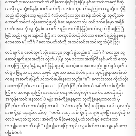
ယောက်ျားလေးယောက်ကို ထိန်းထားခြင်းဖြစ်ပြီး နှစ်ယောက်တစ်တွဲစီဆို
သလို သူမတို့ဖင်နှင့်စောက်ပတ်ကို အလဲအကွဲဆော်နေကြကာ သူတို့အလိုရှိ
သည် ဆိုလျှင်တော့ မျိုးသိင်္ဂ ီကိုယ်တိုင်လည်း အခန်းထဲဝင်ပြီး သူတို့တစ်
ယောက်တစ်လဲ လိုးဆောင့်မွုကို ခံပေးရလေသည်။ တစ်ဖက်ခန်းမှာ အရှိန်
တက်နေသလို သူတို့နှစ်ယောက်လည်း ဇာတ်ရှိန်မြင့်တက်လျှက် ရှိနေကြပြီ
ဖြစ်သည်။ ထူးကျော်လီးကြီးက တဏှာစိတ်ယိုဖိတ်ကာ စောက်ရည်ရွဲနစ်နေ
လေသော မျိုးသိင်္ဂ ီစောက်ပတ်ထဲသို့ အတင်းဝင်အတင်းထွက်ပုံစံဖြင့်။
တစ်ချက်ချင်းဝင်ထွက်လိုးဆောင့်ချလျှက်ရှိသည်။ မျိုးသိင်္ဂ ီကလည်း သူ့
ဆောင့်ချက်များအတိုင်း လိုက်ပါပြီး သူမဖင်သားအိအိကြီးနှစ်ဖက်ကို ကော့
ကော့ကြွကြွလုပ်၍ နောက်ပြန်ညှောင့်ဆောင့်ပေးနေပေသည်။ စွတ်ဖွပ် စွတ်ဖ
တ်ဗွပ် ဗြိစွတ် ဘုတ်ဘတ်ဗွပ် ဟူသော အသံဗလံများက သူတို့ရှိရာအခန်းထဲ
ကနေ အဆက်မပြတ်ပင်ထွက်ပေါ်နေလေသည်။ “မျိုး ကောင်းလား ကိုယ်လိုး
ပေးတာကြိုက်လား ပြောလေ ” “ကြိုက် ကြိုက်ပါတယ် အစ်ကို အစ်ကို့လီး
ကြီးက အားရစရာကြီး အနောက်ကနေ ဖင်ပဲလိုးလိုး စောက်ပတ်ပဲလိုးလိုး
အကုန်ကောင်းနေတာပါပဲ မျိုး အစ်ကို့နဲ့နေရတာ သူတို့နဲ့နေရတာထက် ပို
ကြိုက်တယ် တကယ်ပြောတာပါ ” “သဲသဲလည်း ဒီလိုပဲပြောဖူးတယ် သူလည်း
အစ်ကို့နဲ့ပဲ နေချင်တယ်တဲ့” “မမနီကရော အစ်ကို့ကို အရမ်းချစ်ပြီး အလိုလိုက်
တာပဲ မဟုတ်ဘူးလား အစ်ကိုက မိန်းမတွေနဲ့ ပတ်သက်ရင် တော်တော်
အကျိုးပေးတယ် နော် ” မျိုးမျိုးကပြောသည်။ သူမစိတ်ထဲ မကျေမနပ်တော့
မဖြစ်မိပါ။