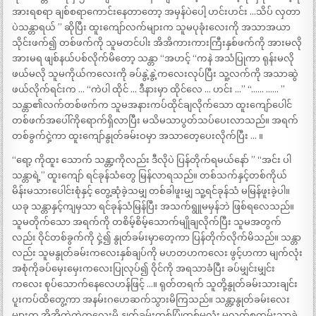
အားရစရာ ချစ်စရာကောင်းနေတာတော့ အမှန်ပဲပေါ့ ဟင်းဟင်း …သိပ် လှတာ
ပဲသန္တာရယ် ” ဆိုပြီး ထူးကျော်လက်များက သူမပုခုံးလေးကို အသာအယာ
သိုင်းဖက်၍ တစ်ဖက်ကို သူမတင်ပါး အိအိကားကားကြီးနှစ်ဖက်ကို အားမလို
အားမရ ဖျစ်နယ်ပစ်လိုက်မိတော့ သန္တာ “အဟင့် “ကနဲ အသံပြုကာ ရုန်းမလို
ဖယ်မလို သူမကိုယ်ကလေးကို ခပ်နွဲ့နွဲ့ကလေးလုပ်ပြီး သူ့လက်ကို အသာဆွဲ
ဖယ်လိုက်ရင်းက … “ကဲပါ ထိုင် … ဒီနားမှာ ထိုင်လေ … ဟင်း …” “…… …… ”
သန္တာ၏လက်တစ်ဖက်က သူမအနားကပ်ထိုင်ချလိုက်သော ထူးကျော်ပေါင်
တစ်ဖက်အပေါ်ကိုရောက်ရှိလာပြီး မသိမသာပွတ်သပ်ပေးလာသည်။ အရက်
တစ်ခွက်ငှဲ့ကာ ထူးကျော်နွုတ်ခမ်းဝမှာ အသာတေ့ပေးလိုက်ပြီး … ။
“ရော့ ကိုထူး သောက် သန္တာ့ကိုလည်း ဒီလိုပဲ ပြန်တိုက်ရမယ်နော် ” “အင်း ပါ
သန္တာရဲ့” ထူးကျော် ရင်ခုန်သံတွေ မြန်လာရသည်။ တစ်သက်နှင့်တစ်ကိုယ်
မိန်းမသားပေါင်းစုံနှင့် တွေ့ဆုံခဲ့သမျှ တစ်ခါဖူးမျှ သူ့ရင်ခုန်သံ မမြန်ဖူးခဲ့ပါ။
ယခု သန္တာနှင့်ကျမှသာ ရင်ခုန်သံမြန်ပြီး အသက်ရွူမမှန်ဘဲ ဖြစ်ရလေသည်။
သူမတိုက်သော အရက်ကို တစိမ့်စိမ့်သောက်မျိုချလိုက်ပြီး သူမအတွက်
လည်း ဝိုင်တစ်ခွက်ကို ငှဲ့၍ နွုတ်ခမ်းမှာတေ့ကာ ပြန်တိုက်လိုက်မိသည်။ သန္တာ
လည်း သူမနွုတ်ခမ်းကလေးနှစ်ချပ်ကို မဟတဟကလေး ဖွင့်ဟကာ မျက်လုံး
အစုံကိုခပ်မှေးမှေးကလေးပြုလုပ်၍ ဝိုင်ကို အရသာခံပြီး ခပ်မျှင်းမျှင်း
ကလေး စုပ်သောက်နေလေဟန်ဖြင့် …။ ရုတ်တရက် သူတို့နွုတ်ခမ်းသားချင်း
ပူးကပ်ထိတွေ့ကာ အနမ်းဂဟေဆက်သွားမိကြသည်။ သန္တာ့နွုတ်ခမ်းလေး
များက အိအိတွဲတွဲကလေးမို့ နွုတ်ခမ်းတစ်ပြုံတစ်မလုံး မလွတ်စတမ်းသာခဲ