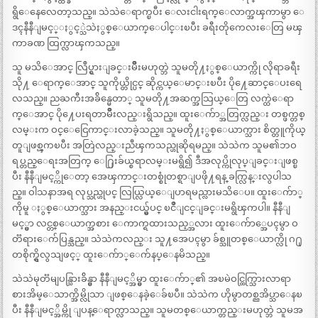
ရွိေနေလေတာ့သည္။ သဲသဲေရာက္ၿပီး ေလးငါးရက္ေလာက္အၾကာမွာ ေ
ဒၚနီနီျမင့္ႏွင့္သဲသဲႏွစ္ေယာက္ေပါင္းၿပီး ခရီးတိုကေလးေတြ မၾ
ကာခဏ ထြက္လာၾကသည္။
သူ မသိေအာင္ လြဳပ္ရွားျခင္းမ်ိဳးမဟုတ္ဘဲ သူမတို႔ႏွစ္ေယာက္ကို လိုရာခရီး
သို႔ ေရာက္ေအာင္ သူကိုယ္တိုင္ပင္ ဆိုင္ကယ္ေမာင္းၿပီး ပို႔ေဆာင္ေပးရေ
လသည္။ ညႀကီးအခ်ိန္မေတာ္ သူမတို႔အဆက္အသြယ္ေတြ လက္ထဲေရာ
က္ေအာင္ ပို႔ေပးရတာမ်ိဳးလည္းရွိသည္။ ထူးေက်ာ္အတြက္လည္း တစ္ဖက္တစ္
လမ္းက ဝင္ေငြေကာင္းလာခဲ့သည္။ သူမတို႔ႏွစ္ေယာက္သား စိတ္တူကိုယ္
တူျဖစ္ၾကၿပီး အတြဲလည္းညီၾကသည္ဟုဆိုရမည္။ သဲသဲက သူမ၏ဘဝ
ရပ္တည္ေရးအတြက္ ေ႐ြးခ်ယ္စရာလမ္းမရွိ၍ ဒီအလုပ္ကိုလုပ္ျခင္းျဖစ္ၿ
ပီး နီနီျမင့္ကိုေတာ့ အေၾကာင္းတစ္စုံတစ္ရာျပဖို႔ရန္ ခက္လြန္းလွပါသ
ည္။ ဝါသနာအရ လုပ္သည္ဟုပင္ လြယ္လြယ္ေျပာရမည္လားမသိေပ။ ထူးေက်ာ္
ကိုမူ ႏွစ္ေယာက္သား အနည္းငယ္မွ်ပင္ ၿငိဳျငင္ျခင္းမရွိၾကပါ။ နီနီျ
မင့္မွာ လင္တစ္ေယာက္အစား ေကာက္ရထားသည့္အလား ထူးေက်ာ္အေပၚမွာ ဝ
တၱရားေက်ပြန္သည္။ သဲသဲကလည္း သူ႔အေပၚမွာ ခ်စ္သူတစ္ေယာက္လို ဂ႐ု
တစိုက္ရွိလွသျဖင့္ ထူးေက်ာ္ေက်နပ္ေနမိသည္။
သဲသဲမုတၱမျပန္သြားခ်ိန္မွာ နီနီျမင့္အိမ္မွာ ထူးေက်ာ္၏ အၿမဲဝင္ထြက္သြားလာရာ
စားအိမ္ေသာက္အိမ္လိုသာ ျဖစ္ေနခဲ့ေခ်ၿပီ။ သဲသဲက ဟိုမွာတစ္ညအိပ္သာေနၿ
ပီး နီနီျမင့္အိမ္ကို ျပန္ေရာက္လာသည္။ သူမတစ္ေယာက္တည္းမဟုတ္ဘဲ သူမအ