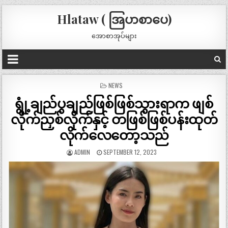
Hlataw ( အြပာစာပေ)
အောစာအုပ်များ
POSTED
NEWS
IN
ရွုံ့ချည်ပွချည်ဖြစ်ဖြစ်သွားရာက ဖျစ်
လိုက်ညှစ်လိုက်နှင့် တဖြစ်ဖြစ်ပန်းထုတ်
လိုက်လေတော့သည်
ADMIN
SEPTEMBER 12, 2023