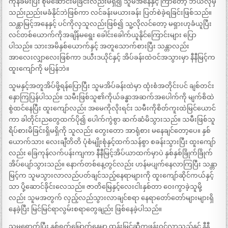
ကုန်ခမ်းပြီး စုမိဆောင်းမိခြင်းလည်းမရှိ၍ သူမအနေနှင့် ကြာတော့ ဘယ်လိုမှ
သည်းညည်းမခံနိုင်ဘဲဖြစ်ကာ လင်ခန်းမယားခန်း ပြတ်စဲခဲ့ရခြင်းဖြစ်သည်။
သန္တာမြင့်အနေနှင့် ပင်ကိုလှသူလည်းဖြစ်၍ သူ့လိုလင်တော့ မရှားဟုခံယူပြီး
လင်တစ်ယောက်ကိုအချိန်မရွေး ခေါင်းခေါက်ယူနိုင်ကြောင်းများ ပြော
ပါသည်။ သားအမိနှစ်ယောက်နှင့် အတူသောက်စားပြီး သန္တာလည်း
အာလေးလျှာလေးဖြစ်ကာ ဒယီးဒယိုင်နှင့် အိပ်ခန်းထဲဝင်အသွားမှာ နီနီမြင့်က
ထူးကျော်ကို မပြန်ဘဲ။
သူမနှင့်အတူအိပ်ဖို့ရန်ပြောပြီး သူမအိပ်ခန်းထဲမှာ ထုံးစံအတိုင်းပင် ချစ်တင်း
နှောကြပြန်ပါသည်။ သမီးဖြစ်သူ၏ကိုယ်ခန္ဓာအဆက်အပေါက်ကို မျက်စိထဲ
စွဲထင်နေပြီး ထူးကျော်လည်း အမေကိုလိုးရင်း သမီးကိုစိတ်ကူးထဲမြင်ယောင်
ကာ ခါတိုင်းညတွေထက်ပို၍ ပေါက်ကွဲစွာ ဆက်ဆံမိသွားသည်။ သမီးဖြစ်သူ
ရိပ်စားမိခြင်းရှိမရှိကို သူလည်း တွေးတော အာရုံစား မနေချင်တော့ပေ။ နှစ်
ယောက်သား လေးချီတိတိ ပုံစံမျိုးစုံနှင့်ထက်သန်စွာ စခန်းသွားပြီး ထူးကျော်
လည်း ခြေကုန်လက်ပန်းကျကာ နီနီမြင့်အိပ်ယာထက်မှာပဲ နှစ်နှစ်ခြိုက်ခြိုက်
အိပ်ပျော်သွားသည်။ နောက်တစ်နေ့တွင်လည်း ဟန်မပျက်နေလာကြပြီး သန္တာ
မြင့်က သူမသွားလာလည်ပတ်ချင်သည့်နေရာများကို ထူးကျော်ဆိုင်ကယ်နှင့်
သာ ပို့ဆောင်ခိုင်းလေသည်။ ဇာတိမြေနှင့်လေးငါးနှစ်တာ ဝေးကွာခဲ့သူမို့
လည်း သူမအတွက် လှည့်လည်သွားလာချင်စရာ နေရာတော်တော်များများရှိ
နေခဲ့ပြီး မြင်မြင်ရာလွမ်းစရာတွေချည်း ဖြစ်နေခဲ့ပါသည်။
သူမရောက်ပြီး နှစ်ရက်မြောက်နေ့မှာ ထွန်းမြင့်ဆီကဖုန်းဝင်လာသည်နှင့် နီနီ