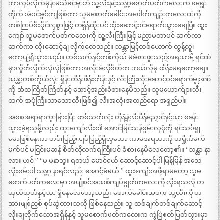
ဘာလုပ်လိုက်မှန်းမသိခင်မှာဘဲ သူ့လီးနှင့်သန္တာ့စောက်ပတ်ကလေးက စရွေး
ကိုက် အံဝင်ခွင်ကျဖြစ်ကာ သူမစောက်ခေါင်းအပေါက်ကျဉ်းကလေးထဲကို
တစ်ကြပ်စီးပိုင်လှစွာဖြင့် တရှိန်ထိုးပင် ထိုးဆောင့်ဝင်ရောက်သွားချေပြီ။ ထူး
ကျော် သူမစောက်ပတ်ကလေးကို သူ့လီးကြီးဖြင့် မညှာမတာပင် ဆက်ကာ
ဆက်ကာ လိုးဆောင့်ချ လိုက်လေသည်။ သန္တာမြင့်တစ်ယောက် ထွန့်လူး
ကော့ပျံ၍သွားသည်။ တစ်သက်နှင့်တစ်ကိုယ် မခံစားဖူးသည့်အရသာမို့ ရင်ထဲ
မှာလှိုက်လှိုက်လှဲလှဲဖြစ်ကာ အလိုးခံလိုစိတ်က ဘယ်လိုမှ ထိန်းမရတော့ချေ။
သန္တာ့တစ်ကိုယ်လုံး ရှိန်းတိန်းဖိန်းတိန်းနှင့် လီးကြီးလိုးဆောင့်ဝင်ရောက်မွုဒဏ်
ကို အံတကြိတ်ကြိတ်နှင့် အောင့်အည်းခံစားနေမိသည်။ သူမယောက်ျားလီး
ထက် အပုံကြီးသာသောလီးဖြစ်၍ လီးအလုံးအထည်ရော အရှည်ပါ။
အစစအရာရာကွာခြားပြီး တစ်သက်လုံး တိုနံ့နံ့လီးပိန်ညှောင်နှင့်သာ စခန်း
သွားခဲ့ရသူမို့လည်း ထူးကျော်လီး၏ အောင်မြင်သန်စွမ်းလှပုံကို ရင်သပ်ရွု
မောဖြစ်နေကာ တင်းပြည့်ကျပ်ပြည့်ရှိလှသော ကာမအရသာကို တရှိုက်မက်
မက်ပင် မငြင်းမဆန် စိတ်လိုလက်ရကြီးပင် ခံစားနေမိလေတော့၏။ “သန္တာ နာ
လား ဟင် ” “မ မနာဘူး ရတယ် မောင်ရယ် ဆောင့်ဆောင့်ပါ မြန်မြန် အသေ
လိုးစမ်းပါ သန္တာ နာရင်လည်း အောင့်ခံမယ် ” ထူးကျော်အဖို့ရာမတော့ သူမ
စောက်ပတ်ကလေးမှာ အပျိုစင်အသစ်ကျပ်ချွတ်ကလေးကို လိုးရသလို တ
ထုတ်ထုတ်နှင့်သာ ရှိနေလေတော့သည်။ စောက်ခေါင်းအဝက သူ့လီးကို တ
အားဖျစ်ညှစ် စုပ်ဆွဲထားသလို ဖြစ်နေသည်။ သူ တစ်ချက်တစ်ချက်ဆောင့်
လိုးချလိုက်သောအရှိန်နှင့် သူမစောက်ပတ်ကလေးက ကွဲပြဲစုတ်ပြတ်သွားမှာ