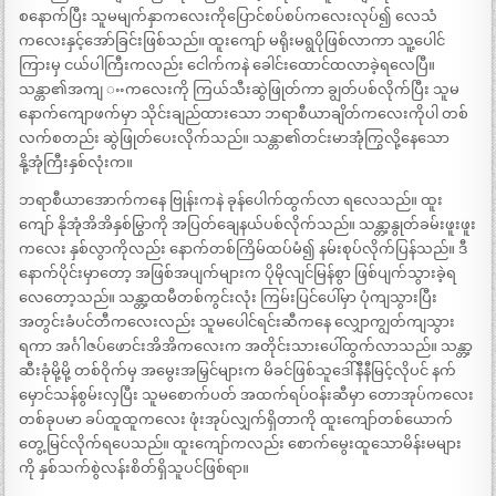
စနောက်ပြီး သူမမျက်နှာကလေးကိုပြောင်စပ်စပ်ကလေးလုပ်၍ လေသံ
ကလေးနှင့်အော်ခြင်းဖြစ်သည်။ ထူးကျော် မရိုးမရွပိုဖြစ်လာကာ သူ့ပေါင်
ကြားမှ ငယ်ပါကြီးကလည်း ငေါက်ကနဲ ခေါင်းထောင်ထလာခဲ့ရလေပြီ။
သန္တာ၏အကျ ႌကလေးကို ကြယ်သီးဆွဲဖြုတ်ကာ ချွတ်ပစ်လိုက်ပြီး သူမ
နောက်ကျောဖက်မှာ သိုင်းချည်ထားသော ဘရာစီယာချိတ်ကလေးကိုပါ တစ်
လက်စတည်း ဆွဲဖြုတ်ပေးလိုက်သည်။ သန္တာ၏တင်းမာအုံကြွလို့နေသော
နို့အုံကြီးနှစ်လုံးက။
ဘရာစီယာအောက်ကနေ ဗြုန်းကနဲ ခုန်ပေါက်ထွက်လာ ရလေသည်။ ထူး
ကျော် နိုအုံအိအိနှစ်မြွာကို အပြတ်ချေနယ်ပစ်လိုက်သည်။ သန္တာ့နွုတ်ခမ်းဖူးဖူး
ကလေး နှစ်လွာကိုလည်း နောက်တစ်ကြိမ်ထပ်မံ၍ နမ်းစုပ်လိုက်ပြန်သည်။ ဒီ
နောက်ပိုင်းမှာတော့ အဖြစ်အပျက်များက ပိုမိုလျင်မြန်စွာ ဖြစ်ပျက်သွားခဲ့ရ
လေတော့သည်။ သန္တာ့ထမီတစ်ကွင်းလုံး ကြမ်းပြင်ပေါ်မှာ ပုံကျသွားပြီး
အတွင်းခံပင်တီကလေးလည်း သူမပေါင်ရင်းဆီကနေ လျှောကျွတ်ကျသွား
ရကာ အင်္ဂါဇပ်ဖောင်းအိအိကလေးက အတိုင်းသားပေါ်ထွက်လာသည်။ သန္တာ့
ဆီးခုံမို့မို့ တစ်ဝိုက်မှ အမွေးအမြှင်များက မိခင်ဖြစ်သူဒေါ်နီနီမြင့်လိုပင် နက်
မှောင်သန်စွမ်းလှပြီး သူမစောက်ပတ် အထက်ရပ်ဝန်းဆီမှာ တောအုပ်ကလေး
တစ်ခုပမာ ခပ်ထူထူကလေး ဖုံးအုပ်လျှက်ရှိတာကို ထူးကျော်တစ်ယောက်
တွေ့မြင်လိုက်ရပေသည်။ ထူးကျော်ကလည်း စောက်မွေးထူသောမိန်းမများ
ကို နှစ်သက်စွဲလန်းစိတ်ရှိသူပင်ဖြစ်ရာ။