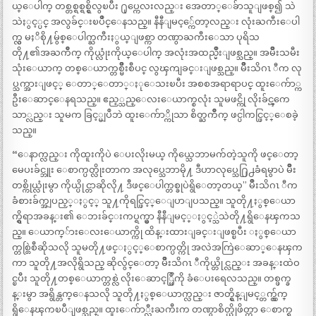
ယ္ေပါက္ တစ္တစ္ရစ္ရစ္ရွိလွၿပီး ႐ုပ္ကေလးလည္း အေတာ္ေခ်ာသူျဖစ္၍ သဲ
သဲႏွင့္ပင္ အလွခ်င္းၿပိဳင္ေနသည္။ နီနီျမင့္က်ေတာ့လည္း လုံးႀကီးေပါ
က္လွ မႈိစို႔မွ်စ္ေပါက္ႀကီးႏွယ္ျဖစ္ကာ တဏွာႀကီးေသာ ပုရိသ
တို႔၏အႀကိဳက္ ကိုယ္လုံးကိုယ္ေပါက္ အလုံးအထည္မ်ိဳးျဖစ္သည္။ အမ်ိဳးသမီး
သုံးေယာက္ တစ္ေယာက္တစ္မ်ိဳးစီပင္ လွၾကျခင္းျဖစ္သည္။ မ်ိဳးသိဂၤ ီက လု
ပ္သက္အားျဖင့္ ေတာ္ေတာ္ႏုေသးၿပီး အစစအရာရာပင္ ထူးေက်ာ္က
ဦးေဆာင္ေနရသည္။ ဧည့္သည္ေလးေယာက္စလုံး သူမဖင္ကို လိုးခ်င္ၾကေ
သာ္လည္း သူမက ခြင့္မျပဳဘဲ ထူးေက်ာ္ကိုသာ စိတ္ႀကိဳက္ ဖင္ပါကင္ဖြင့္ေစခဲ့
သည္။
“ေနာက္လည္း ကိုထူးကိုပဲ ေပးလိုးမယ္ ကိုယ္သေဘာမက်တဲ့သူကို ဖင္ေတာ့
မေပးခ်င္ဘူး ေစာက္ပတ္လိုးတာက အလုပ္သေဘာမို႔ ဒီဟာလုပ္သေ႐ြ႕ခံရမွာပဲ မ်ိဳး
တစ္ကိုယ္လုံးမွာ ကိုယ္ပိုင္တာဆိုလို႔ ဒီဖင္ေပါက္တစ္ခုပဲရွိေတာ့တယ္” မ်ိဳးသိဂၤ ီက
ခံစားခ်က္အျပည့္ႏွင့္ သူ႔ကိုရင္ဖြင့္ေျပာျပသည္။ သူတို႔ႏွစ္ေယာ
က္ရွိရာအခန္း၏ ေဘးခ်င္းကပ္ရက္မွာ နီနီျမင့္ႏွင့္သဲသဲတို႔ရွိေနၾကသ
ည္။ ေယာက္်ားေလးေယာက္ကို ထိန္းထားျခင္းျဖစ္ၿပီး ႏွစ္ေယာ
က္တစ္တြဲစီဆိုသလို သူမတို႔ဖင္ႏွင့္ေစာက္ပတ္ကို အလဲအကြဲေဆာ္ေနၾက
ကာ သူတို႔အလိုရွိသည္ ဆိုလွ်င္ေတာ့ မ်ိဳးသိဂၤ ီကိုယ္တိုင္လည္း အခန္းထဲဝ
င္ၿပီး သူတို႔တစ္ေယာက္တစ္လဲ လိုးေဆာင့္မြဳကို ခံေပးရေလသည္။ တစ္ဖက္ခ
န္းမွာ အရွိန္တက္ေနသလို သူတို႔ႏွစ္ေယာက္လည္း ဇာတ္ရွိန္ျမင့္တက္လွ်က္
ရွိေနၾကၿပီျဖစ္သည္။ ထူးေက်ာ္လီးႀကီးက တဏွာစိတ္ယိုဖိတ္ကာ ေစာက္ရ