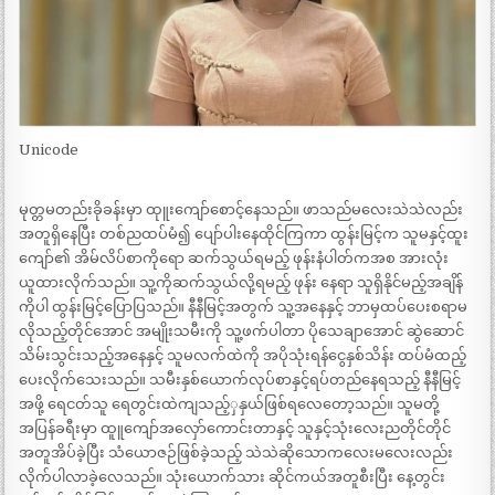
Unicode
မုတ္တမတည်းခိုခန်းမှာ ထုူးကျော်စောင့်နေသည်။ ဖာသည်မလေးသဲသဲလည်း
အတူရှိနေပြီး တစ်ညထပ်မံ၍ ပျော်ပါးနေထိုင်ကြကာ ထွန်းမြင့်က သူမနှင့်ထူး
ကျော်၏ အိမ်လိပ်စာကိုရော ဆက်သွယ်ရမည့် ဖုန်းနံပါတ်ကအစ အားလုံး
ယူထားလိုက်သည်။ သူ့ကိုဆက်သွယ်လို့ရမည့် ဖုန်း နေရာ သူရှိနိုင်မည့်အချိန်
ကိုပါ ထွန်းမြင့်ပြောပြသည်။ နီနီမြင့်အတွက် သူ့အနေနှင့် ဘာမှထပ်ပေးစရာမ
လိုသည့်တိုင်အောင် အမျိုးသမီးကို သူ့ဖက်ပါတာ ပိုသေချာအောင် ဆွဲဆောင်
သိမ်းသွင်းသည့်အနေနှင့် သူမလက်ထဲကို အပိုသုံးရန်ငွေနှစ်သိန်း ထပ်မံထည့်
ပေးလိုက်သေးသည်။ သမီးနှစ်ယောက်လုပ်စာနှင့်ရပ်တည်နေရသည့် နီနီမြင့်
အဖို့ ရေငတ်သူ ရေတွင်းထဲကျသည့်ှနှယ်ဖြစ်ရလေတော့သည်။ သူမတို့
အပြန်ခရီးမှာ ထူူကျော်အလှော်ကောင်းတာနှင့် သူနှင့်သုံးလေးညတိုင်တိုင်
အတူအိပ်ခဲ့ပြီး သံယောဇဉ်ဖြစ်ခဲ့သည့် သဲသဲဆိုသောကလေးမလေးလည်း
လိုက်ပါလာခဲ့လေသည်။ သုံးယောက်သား ဆိုင်ကယ်အတူစီးပြီး နေ့တွင်း