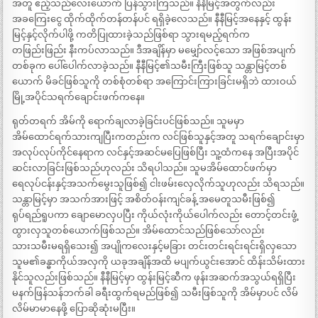
အတူ ဧည့်သည်လေးယောက် ပြန်သွားကြသည်။ နီနီမြင့်အတွက်လည်း
အခကြေးငွေ ထိုက်ထိုက်တန်တန်ပင် ရရှိခဲ့လေသည်။ နီနီမြင့်အနေနှင့် ထွန်း
မြင့်နှင့်လိုက်ပါဖို့ ကတိပြုထားခဲ့သည်ဖြစ်ရာ သွားရမည့်ရက်က
တဖြည်းဖြည်း နီးကပ်လာသည်။ ဒီအချိန်မှာ မမျှော်လင့်သော အဖြစ်အပျက်
တစ်ခုက ပေါ်ပေါက်လာခဲ့သည်။ နီနီမြင့်၏သမီးကြီးဖြစ်သူ သန္တာမြင့်တစ်
ယောက် မိခင်ဖြစ်သူကို တစ်စုံတစ်ရာ အကြောင်းကြားခြင်းမရှိဘဲ ထားဝယ်
မြို့အပိုင်သရက်ချောင်းဖက်ကနေ။
ရုတ်တရက် အိမ်ကို ရောက်ချလာခဲ့ခြင်းပင်ဖြစ်သည်။ သူမမှာ
အိမ်ထောင်ရက်သားကျပြီးကတည်းက လင်ဖြစ်သူနှင့်အတူ သရက်ချောင်းမှာ
အလုပ်လုပ်ကိုင်နေရာက လင်နှင့်အဆင်မပြေဖြစ်ပြီး သူ့ထံကနေ အပြီးအပိုင်
ဆင်းလာခြင်းဖြစ်သည်ဟုလည်း သိရပါသည်။ သူမအိမ်ထောင်ဖက်မှာ
ရေလုပ်ငန်းနှင့်အသက်မွေးသူဖြစ်၍ ငါးဖမ်းလှေလိုက်သူဟုလည်း သိရသည်။
သန္တာမြင့်မှာ အသက်အားဖြင့် အစိတ်ဝန်းကျင်ခန့် အမေတူသမီးဖြစ်၍
ရုပ်ရည်ရူပကာ ချောမောလှပပြီး ကိုယ်လုံးကိုယ်ပေါက်လည်း တောင့်တင်းဖွံ့
ထွားလှသူတစ်ယောက်ဖြစ်သည်။ အိမ်ထောင်သည်ဖြစ်သော်လည်း
သားသမီးမရရှိသေး၍ အပျိုကလေးနှင့်မခြား တင်းတင်းရင်းရင်းရှိလှသော
သူမ၏ခန္ဓာကိုယ်အလှကို ယခုအချိန်အထိ မပျက်ယွင်းအောင် ထိန်းသိမ်းထား
နိုင်သူလည်းဖြစ်သည်။ နီနီမြင့်မှာ ထွန်းမြင့်ဆီက ဖုန်းအဆက်အသွယ်ရရှိပြီး
မနက်ဖြန်သန်ဘက်ခါ ခရီးထွက်ရမည်ဖြစ်၍ သမီးဖြစ်သူကို အိမ်မှာပင် လိမ်
လိမ်မာမာနေဖို့ ပြောဆိုဆုံးမပြီး။