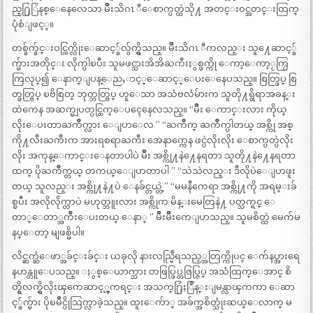
ည္႐ြြဲနစ္ေနေလေသာ မ်ိဳးသိဂၤ ီေစာက္ပတ္ထဲသို႔ အတင္းဝင္အတင္းထြက္
ပုံစံျဖင့္။
တစ္ခ်က္ခ်င္းဝင္ထြက္လိုးေဆာင့္ခ်လွ်က္ရွိသည္။ မ်ိဳးသိဂၤ ီကလည္း သူ႔ေဆာင့္ခ်
က္မ်ားအတိုင္း လိုက္ပါၿပီး သူမဖင္သားအိအိႀကီးႏွစ္ဖက္ကို ေကာ့ေကာ့ႂကြႂ
ကြလုပ္၍ ေနာက္ျပန္ေညႇာင့္ေဆာင့္ေပးေနေပသည္။ စြတ္ဖြပ္ စြ
တ္ဖတ္ဗြပ္ ၿဗိစြတ္ ဘုတ္ဘတ္ဗြပ္ ဟူေသာ အသံဗလံမ်ားက သူတို႔ရွိရာအခန္း
ထဲကေန အဆက္မျပတ္ပင္ထြက္ေပၚေနေလသည္။ “မ်ိဳး ေကာင္းလား ကိုယ္
လိုးေပးတာႀကိဳက္လား ေျပာေလ ” “ႀကိဳက္ ႀကိဳက္ပါတယ္ အစ္ကို အစ္
ကို႔လီးႀကီးက အားရစရာႀကီး အေနာက္ကေန ဖင္ပဲလိုးလိုး ေစာက္ပတ္ပဲလိုး
လိုး အကုန္ေကာင္းေနတာပါပဲ မ်ိဳး အစ္ကို႔နဲ႔ေနရတာ သူတို႔နဲ႔ေနရတာ
ထက္ ပိုႀကိဳက္တယ္ တကယ္ေျပာတာပါ ” “သဲသဲလည္း ဒီလိုပဲေျပာဖူး
တယ္ သူလည္း အစ္ကို႔နဲ႔ပဲ ေနခ်င္တယ္တဲ့” “မမနီကေရာ အစ္ကို႔ကို အရမ္းခ်
စ္ၿပီး အလိုလိုက္တာပဲ မဟုတ္ဘူးလား အစ္ကိုက မိန္းမေတြနဲ႔ ပတ္သက္ရင္ ေ
တာ္ေတာ္အက်ိဳးေပးတယ္ ေနာ္ ” မ်ိဳးမ်ိဳးကေျပာသည္။ သူမစိတ္ထဲ မေက်မ
နပ္ေတာ့ မျဖစ္မိပါ။
လိင္ဆက္ဆံေဖာ္အခ်င္းခ်င္း ယခုလို နားလည္မြဳရသည့္အတြက္ကိုပင္ ေက်နပ္အားရေ
နဟန္တူေပသည္။ ႏွစ္ေယာက္သား တဖြပ္ဖြပ္တဇြပ္ဇြပ္ အသံထြက္ေအာင္ စိ
တ္ရွိလက္ရွိလိုးၾကေဆာင့္ၾကရင္း အသက္႐ြဴႏြဳန္းျမန္လာၾကကာ ေဆာ
င့္ခ်က္မ်ား ပိုၿမိဳင္ပိုသြက္လာခဲ့သည္။ ထူးေက်ာ္ အခ်က္အစိတ္သုံးဆယ္ေလာက္ မ