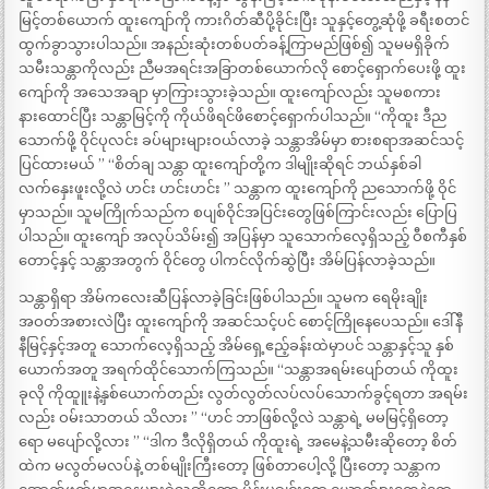
မြင့်တစ်ယောက် ထူးကျော်ကို ကားဂိတ်ဆီပို့ခိုင်းပြီး သူနှင့်တွေ့ဆုံဖို့ ခရီးစတင်
ထွက်ခွာသွားပါသည်။ အနည်းဆုံးတစ်ပတ်ခန့်ကြာမည်ဖြစ်၍ သူမမရှိခိုက်
သမီးသန္တာကိုလည်း ညီမအရင်းအခြာတစ်ယောက်လို စောင့်ရှောက်ပေးဖို့ ထူး
ကျော်ကို အသေအချာ မှာကြားသွားခဲ့သည်။ ထူးကျော်လည်း သူမစကား
နားထောင်ပြီး သန္တာမြင့်ကို ကိုယ်ဖိရင်ဖိစောင့်ရှောက်ပါသည်။ “ကိုထူး ဒီည
သောက်ဖို့ ဝိုင်ပုလင်း ခပ်များများဝယ်လာခဲ့ သန္တာအိမ်မှာ စားစရာအဆင်သင့်
ပြင်ထားမယ် ” “စိတ်ချ သန္တာ ထူးကျော်တို့က ဒါမျိုးဆိုရင် ဘယ်နှစ်ခါ
လက်နှေးဖူးလို့လဲ ဟင်း ဟင်းဟင်း ” သန္တာက ထူးကျော်ကို ညသောက်ဖို့ ဝိုင်
မှာသည်။ သူမကြိုက်သည်က စပျစ်ဝိုင်အပြင်းတွေဖြစ်ကြာင်းလည်း ပြောပြ
ပါသည်။ ထူးကျော် အလုပ်သိမ်း၍ အပြန်မှာ သူသောက်လေ့ရှိသည့် ဝီစကီနှစ်
တောင့်နှင့် သန္တာအတွက် ဝိုင်တွေ ပါကင်လိုက်ဆွဲပြီး အိမ်ပြန်လာခဲ့သည်။
သန္တာရှိရာ အိမ်ကလေးဆီပြန်လာခဲ့ခြင်းဖြစ်ပါသည်။ သူမက ရေမိုးချိုး
အဝတ်အစားလဲပြီး ထူးကျော်ကို အဆင်သင့်ပင် စောင့်ကြိုနေပေသည်။ ဒေါ်နီ
နီမြင့်နှင့်အတူ သောက်လေ့ရှိသည့် အိမ်ရှေ့ဧည့်ခန်းထဲမှာပင် သန္တာနှင့်သူ နှစ်
ယောက်အတူ အရက်ထိုင်သောက်ကြသည်။ “သန္တာအရမ်းပျော်တယ် ကိုထူး
ခုလို ကိုထူူးနဲ့နှစ်ယောက်တည်း လွတ်လွတ်လပ်လပ်သောက်ခွင့်ရတာ အရမ်း
လည်း ဝမ်းသာတယ် သိလား ” “ဟင် ဘာဖြစ်လို့လဲ သန္တာရဲ့ မမမြင့်ရှိတော့
ရော မပျော်လို့လား ” “ဒါက ဒီလိုရှိတယ် ကိုထူးရဲ့ အမေနဲ့သမီးဆိုတော့ စိတ်
ထဲက မလွတ်မလပ်နဲ့ တစ်မျိုးကြီးတော့ ဖြစ်တာပေါ့လို့ ပြီးတော့ သန္တာက