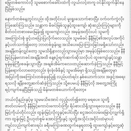
မြွေတစ်ကောင်လို သူမစောက်ခေါင်းထဲကို လွယ်လင့်တကူ ဝင်နိုင်ထွက်နိုင်နေ
ပြီဖြစ်သည်။
နောက်တစ်နေ့တွင်လည်း ထိုအတိုင်းပင် မူးရူးသောက်စားပြီး ဝက်ဝက်ကွဲလိုး
ကြဆော်ကြသည်။ သန္တာက မိခင်ဖြစ်သူနှင့်ထူးကျော် ဆုံဆည်းကြပုံများကို
စိတ်ဝင်တစားမေးမြန်း၍ ထူးကျော်လည်း အမှန်အတိုင်းပင် သူမကို
အကြောင်းစုံ ဖွင့်ဟပြောပြလိုက်လေသည်။ သူမမိခင် နီနီမြင့်၏အလုပ်အကိုင်
နှင့်ပတ်သက်၍တော့ ဘာတစ်ခွန်းမျှ အသိပေးပြောကြားခြင်းမရှိသော်လည်း
အချိန်တန်လျှင်တော့ သူမသိရှိနားလည်သွားမည်မှာ အမှန်ပဲဖြစ်လေသည်။ နီနီ
မြင့်ပြန်မလာခင်အချိန်အထိ နေ့စဉ်ရက်ဆက်ဆိုသလိုပင် ထူးကျော်နှင့်သန္တာ
မှန်မှန်ကြီးစခန်းသွားပြီး အချစ်အိမ်ကလေးတည်ဆောက်ခဲ့ကြသည်။ နီနီမြင့်
ပြန်ရောက်လာတော့လည်း ဖုံးဖုံးဖိဖိနှင့် သူမအိမ်မှာ ရှိသည့်အချိန်တွေမှာ
အပြင်ကိုအကြောင်းတစ်ခုခုပြ၍ လည်ပတ်ရင်း နှစ်ယောက်သား အခွင့်အရေး
ရသလို ချိန်းတွေ့ဆက်ဆံခဲ့ကြသည်။ သို့ပေမယ့် နီနီမြင့်လို အတွေ့အကြုံ
ရင့်ကျက်နေပြီဖြစ်သည့် မိန်းမတစ်ယောက်ကိုတော့။
ဘယ်လိုနည်းနှင့်မှ သူမမသိအောင် လှည့်ပတ်၍တော့ မရပေ။ သူတို့
ဇာတ်လမ်းကို နီနီုမြင့်ကောင်းကောင်းကြီး ရိပ်စားသိရှိသွားရလေသည်။ နီနီ
မြင့်ကိုယ်တိုင်လည်း ထွန်းမြင့်လိုလူနှင့်ပေါင်းပြီး ငွေအဝင်လမ်းဖြောင့်လျှက်ရှိ
ကာ ထွန်းမြင့် ဦးဟုတ်စွမ် အောင်ကြီးနှင့် သူတို့အသိုင်းအဝိုင်းထဲမှာပင်
ကျင်လည်ကျက်စားရင်း ခရီးမကြာခဏထွက်နေရတာမို့ ထူးကျော်နှင့်တွေ့ဆုံ