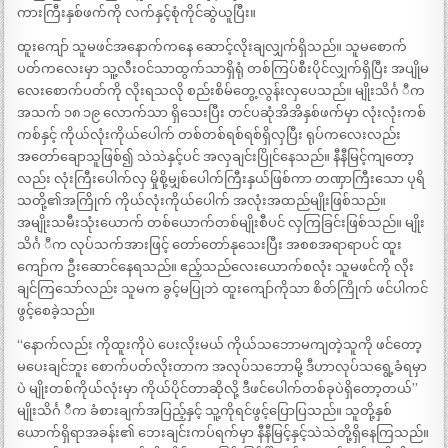
ကားကြီးနှစ်ဖက်ကို လက်နှင့်စုံကိုင်ဆွဲယူပြီး။
ထူးကျော် သူမဖင်အနောက်ကနေ ဆောင့်လိုးချလျှက်ရှိသည်။ သူမစောက်
ပတ်ကလေးမှာ သူ့လီးဝင်သာထွက်သာရှိရုံ တစ်ကြပ်စီးပိုင်လျှက်ရှိပြီး အပျိုမ
လေးစောက်ပတ်ကို လိုးရသလို စည်းစိမ်တွေ့လွန်းလှပေသည်။ မျိုးသိင်္ဂ ီက
အသက် ၁၈ ၁၉ လောက်သာ ရှိသေးပြီး တင်ပဆုံအိအိနှစ်ဖက်မှာ လုံးလုံးကစ်
ကစ်နှင့် ကိုယ်လုံးကိုယ်ပေါက် တစ်တစ်ရစ်ရစ်ရှိလှပြီး ရုပ်ကလေးလည်း
အတော်ချောသူဖြစ်၍ သဲသဲနှင့်ပင် အလှချင်းပြိုင်နေသည်။ နီနီမြင့်ကျတော့
လည်း လုံးကြီးပေါက်လှ မှိုစို့မျှစ်ပေါက်ကြီးနှယ်ဖြစ်ကာ တဏှာကြီးသော ပုရိ
သတို့၏အကြိုက် ကိုယ်လုံးကိုယ်ပေါက် အလုံးအထည်မျိုးဖြစ်သည်။
အမျိုးသမီးသုံးယောက် တစ်ယောက်တစ်မျိုးစီပင် လှကြခြင်းဖြစ်သည်။ မျိုး
သိင်္ဂ ီက လုပ်သက်အားဖြင့် တော်တော်နုသေးပြီး အစစအရာရာပင် ထူး
ကျော်က ဦးဆောင်နေရသည်။ ဧည့်သည်လေးယောက်စလုံး သူမဖင်ကို လိုး
ချင်ကြသော်လည်း သူမက ခွင့်မပြုဘဲ ထူးကျော်ကိုသာ စိတ်ကြိုက် ဖင်ပါကင်
ဖွင့်စေခဲ့သည်။
“နောက်လည်း ကိုထူးကိုပဲ ပေးလိုးမယ် ကိုယ်သဘောမကျတဲ့သူကို ဖင်တော့
မပေးချင်ဘူး စောက်ပတ်လိုးတာက အလုပ်သဘောမို့ ဒီဟာလုပ်သရွေ့ခံရမှာ
ပဲ မျိုးတစ်ကိုယ်လုံးမှာ ကိုယ်ပိုင်တာဆိုလို့ ဒီဖင်ပေါက်တစ်ခုပဲရှိတော့တယ်”
မျိုးသိင်္ဂ ီက ခံစားချက်အပြည့်နှင့် သူ့ကိုရင်ဖွင့်ပြောပြသည်။ သူတို့နှစ်
ယောက်ရှိရာအခန်း၏ ဘေးချင်းကပ်ရက်မှာ နီနီမြင့်နှင့်သဲသဲတို့ရှိနေကြသည်။