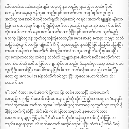
လိင်ဆက်ဆံဖော်အချင်းချင်း ယခုလို နားလည်မွုရသည့်အတွက်ကိုပင်
ကျေနပ်အားရနေဟန်တူပေသည်။ နှစ်ယောက်သား တဖွပ်ဖွပ်တဇွပ်ဇွပ်
အသံထွက်အောင် စိတ်ရှိလက်ရှိလိုးကြဆောင့်ကြရင်း အသက်ရွူနွုန်းမြန်လာ
ကြကာ ဆောင့်ချက်များ ပိုမြိုင်ပိုသွက်လာခဲ့သည်။ ထူးကျော် အချက်အစိတ်
သုံးဆယ်လောက် မနားစတမ်းဆက်ဆောင့်ပြီး နှစ်ယောက်သား သုက်ရည်
များကို ပြိုင်တူပန်းထုတ်လိုက်ကြလေသည်။ မောမောနှင့် ခဏနားစဉ်မှာ သဲသဲ
အပြင်ကိုထွက်လာပြီး မျိုးသိင်္ဂ ီကို သူ့အလှည့်ရောက်ပြီဖြစ်ကြောင်းပြောပြီး
တစ်ဖက်ခန်းထဲ ဝင်စေလိုက်ပါသည်။ သဲသဲက ထူးကျော်လီးကိုစုပ်ပေးပြီး
ထူးကျော်ကလည်း တစ်ဖန် သဲသဲကို သူ့မျက်နှာပေါ်တက်ခွထိုင်စေလိုက်ကာ
စောက်ပတ်ကို အပီအပြင်ဘာဂျာကိုင်ပေးသည်။ ဒီနောက်မှာတော့ သဲသဲကပင်
သူ့ကိုဦးဆောင်ပြီး အပေါ်ကနေ မြင်းစီးကာ တက်လိုးပေးသည်။ တစ်ချီပြီး
တော့ ထူးကျော်ပါ အခန်းထဲလိုက်ဝင်သွားပြီး ဟိုလေးယောက်ထဲက သုံး
ယောက်က။
မျိုးသိင်္ဂ ီအား ပေါင်နှစ်ဖက်ဖြဲကားပြီး တစ်ယောက်ပြီးတစ်ယောက်
အလှည့်ကျ မပြတ်အောင် လိုးပေးနေသည်ကို ထိုင်ကြည့်ကာအရသာခံနေရင်း
သဲသဲကိုတစ်ယောက်က သူ့အပါးသို့ခေါ်ယူလိုက်တာနှင့် လူလွတ်သွားသည့် နီ
နီမြင့်လက်ကိုဆွဲပြီး အိပ်ခန်းကြမ်းပြင်ထက်မှာပင် နှစ်ယောက်သား
အပေးအယူမျှစွာဖြင့် နှစ်ချီတိတိ ဆက်တိုက်စခန်းသွား ပစ်လိုက်ကြလေ
သည်။ နေ့ရောညပါ သုံးရက်လောက်နေထိုင်ပျော်ပါးပြီး သဲသဲ မျိုးသိင်္ဂ ီနှင့်