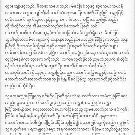
ထူးကျော်နှင့်လည်း မိတ်ဆက်ပေးသည်။ မိခင်ဖြစ်သူနှင့် ဆိုင်ကယ်ကယ်ရီ
သမားလေး ထူးကျော်တို့၏ ဆက်ဆံရေးအခြေအနေကိုကြည့်၍ သန္တာမြင့်
တစ်ယောက် ချက်ဆိုတာနှင့်နားခွက်က မီးတောက်ပြီးလည်းဖြစ်သည်။
ကိုယ်တိုင်လည်း အိမ်ထောင်သည်တစ်ယောက်ဖြစ်၍ လင်
ယောက်ျား၏အထိအတွေ့နှင့်ကင်းဝေးပြတ်လပ်လျှက်ရှိသော မိခင်ဖြစ်
သူ၏ရင်ထဲကခံစားချက်ကို စာနာနားလည်နိုင်ပေသည်။ နီနီမြင့်ကလည်း ထွန်း
မြင့်တို့ ဦးဟုတ်စွမ်တို့အုပ်စုနှင့် တွေ့ဆုံပြီးနောက်ပိုင်းတွင် နေထိုင်ပုံများ
တစ်စတစ်စ ပြောင်းလဲလာခဲ့ပြီး ယောက်ျားမရှိလျှင်မနေတတ်သူတစ်ယောက်
လိုဖြစ်နေမိကာ ထူးကျော်ကိုလည်း လက်မလွတ်နိုင်ဘဲ ညဖက်ညဖက် ခါတိုင်း
လိုပင် သူမအိမ်မှာလက်ခံတွေ့ဆုံပြီး စားလိုက်သောက်လိုက်နှင့်
လက်ပွန်းတတီး ရှိနေခဲ့ရာ သန္တာမြင့်လည်း ယောက်ျားဖြစ်သူနှင့်နေစဉ်ကပင်
သောက်တတ်စားတတ်လာခဲ့သူ ဖြစ်၍ မိခင်ဖြစ်သူ ထူးကျော်တို့နှင့်တစ်ဝိုင်း
တည်း ဝင်ထိုင်ပြီး။
သူမအတွေ့အကြုံတွေ ရင်ဖွင့်ပြောဆိုရင်း သုံးယောက်သား အဖွဲ့ကျခဲ့ကြလေ
သည်။ မူးလည်း တော်တော်မူးခဲ့ကြသည်။ သန္တာ(အမည်ရင်း သန္တာ
မြင့်)အပြောအရ လှေသားတစ်ယောက်ဖြစ်သည့် သူမယောက်ျားက ခပ်ကြမ်း
ကြမ်း ခပ်ရမ်းရမ်းနေထိုင်တတ်ပြီး အလုပ်ကြမ်းသမားပီပီ ရရစားစား
သောက်စားပျော်ပါးပြီး ငါ့မြင်းငါစိုင်းသူဖြစ်၍ မယားဖြစ်သူကိုလည်း ဂရုစိုက်
သူမဟုတ်ချေ။ ရသမျှလုပ်ခမှာ အရက်လောင်းကစား မိန်းမ စသည်တို့နှင့်သာ