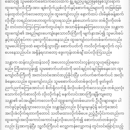
ဆောင့်၍ သူမစောက်ခေါင်းကလေးထဲက ရွုံ့ချည်ပွချည်ဖြစ်ဖြစ်သွားရာက
ထူးကျော်လီးကြီးအား ဖျစ်လိုက်ညှစ်လိုက်နှင့်စောက်ရည်များကို တဖြစ်ဖြစ်
ပန်းထုတ်လိုက်လေတော့သည်။ ထူးကျော်လည်း နောက်ထပ် ငါးမိနစ်ခန့်ဆက်
လိုးပြီး လရည်ဒလဟောထွက်သွားရသည်။ နှစ်ယောက်သား တစ်ဦးကိုတစ်
ဦး တင်းတင်းကြပ်ကြပ်ဖက်တွယ်ရင်း အသာမှိန်းနေမိကြလေသည်။ သန္တာက
ထူးကျော်၏ အရည်များပေကျံနေသောလီးကြီးကို မျက်နှာအပ်၍ သူမပါးစပ်
နှင့်ထည့်ငုံစုပ်ကာ ပုလွေကိုင်ပေးနေသည်။ ထူးကျော်လက်တစ်ဖက်ကလည်း
သူမပေါင်ကြားထဲ ရောက်ရှိသွားပြီး စောက်ပတ်ကို ကလိလိုက်ဆွလိုက် လုပ်
ပေးနေသည်ပင်။ အရှိန်ရလာတော့ ခွေးကုန်းတစ်ချီ ထပ်လိုးကြသည်။
သန္တာက ထန်လည်းထန်သလို အပေးလည်းကောင်းလွန်းလှသူဟုပြောရပေ
မည်။ ကြီးမားလွန်း၍ သူမစောက်ပတ်ထဲကို မဝင်ချင့်ဝင်ချင်ဖြစ်နေသော ထူး
ကျော်လီးကြီးကို အတင်းဝင်အောင်ထည့်ခိုင်းပြီး ပက်ပက်စက်စက်ပင် အလိုး
ခံနေပေသည်။ ထူးကျော်လည်း သူမစောက်ပတ်တစ်ခုလုံးကို ဖွတ်ဖွတ်
ညက်ညက်ကြေအောင်ပင် စိတ်ရှိလက်ရှိ ဖိလိုးပစ်လိုက်လေသည်။ တစ်ညလုံး
သောက်လိုက်စားလိုက် လိုးလိုက်နှင့် မနက်လင်းအားကြီးချိန်ကျတော့
သန္တာ၏ ဖင်အပျိုစင်ကလေးကိုပါ ထူူးကျော်တစ်ယောက် ဦးဦးဖျားဖျား ပါ
ကင်ဖွင့်ခွင့်ရရှိသွားလေသည်။ သန္တာမြင့်လည်း ဝိုင်မူးမူးနှင့်မို့ ဖင်ကွဲအောင်
အလိုးခံလိုက်ရတာကိုတောင် သတိမထားလိုက်မိပေ။ ညဉ့်ဦးပိုင်းကတည်းက
ထူးကျော်အလိုးကောင်းကောင်းနှင့်လိုးပေးလိုက်၍ စောက်ပတ်တစ်ခုလုံး
လည်း ပြဲအာကုန်ပြီး သူ့လီးကြီးပင် လျှောကနဲလျှောကနဲ တွင်းဝင်ဖြောင့်သည့်