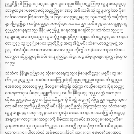
ည့္အခ်ိန္ကိုပါ ထြန္းျမင့္ေျပာျပသည္။ နီနီျမင့္အတြက္ သူ႔အေနႏွင့္
ဘာမွထပ္ေပးစရာမလိုသည့္တိုင္ေအာင္ အမ်ိဳးသမီးကို သူ႔ဖက္ပါတာ ပိုေ
သခ်ာေအာင္ ဆြဲေဆာင္သိမ္းသြင္းသည့္အေနႏွင့္ သူမလက္ထဲကို အပိုသုံးရ
န္ေငြႏွစ္သိန္း ထပ္မံထည့္ေပးလိုက္ေသးသည္။ သမီးႏွစ္ေယာက္လုပ္စာႏွ
င့္ရပ္တည္ေနရသည့္ နီနီျမင့္အဖို႔ ေရငတ္သူ ေရတြင္းထဲက်သည့္ွႏွ
ယ္ျဖစ္ရေလေတာ့သည္။ သူမတို႔အျပန္ခရီးမွာ ထူူေက်ာ္အေလွာ္ေကာင္း
တာႏွင့္ သူႏွင့္သုံးေလးညတိုင္တိုင္ အတူအိပ္ခဲ့ၿပီး သံေယာဇဥ္ျဖစ္ခဲ့သ
ည့္ သဲသဲဆိုေသာကေလးမေလးလည္း လိုက္ပါလာခဲ့ေလသည္။ သုံးေ
ယာက္သား ဆိုင္ကယ္အတူစီးၿပီး ေန႔တြင္းခ်င္းပင္ အိမ္ျပန္ေရာက္လာခဲ့ၾက
သည္။
သဲသဲက နီနီျမင့္အိမ္မွာပင္ သုံးေလးရက္တည္းခိုေနထိုင္မည္ျဖစ္ၿပီး ထူးေ
က်ာ္ႏွင့္လည္း အၿမဲတေစေတြ႕ဆုံႏိုင္မည္ျဖစ္သည္။ ထူးေက်ာ္လည္း
အေမတစ္ခုသားတစ္ခုမို႔ ဒီတစ္ေခါက္ခရီးထြက္တာ ကယ္ရီေၾကးပိုရသည့္
အေၾကာင္း မိခင္ျဖစ္သူကိုေျပာၿပီး နီနီျမင့္ သူ႔လက္ထဲ အတင္း
ထိုးထည့္လာခဲ့သည့္ ေငြသုံးသိန္းကို မိခင္ထံ အပ္ႏွံလိုက္သည္။ ညေရာက္ေ
တာ့ ခရီးသည္ႀကိဳဖို႔ရွိသည္ဆိုၿပီး နီနီျမင့္အိမ္ဖက္ကို ထြက္လာခဲ့သည္။ သဲသဲေရာ
သူ႔မမျမင့္ ေရာ ႏွစ္ေယာက္စလုံး စားေကာင္းေသာက္ဖြယ္မ်ားႏွင့္
အရက္ေကာင္းေကာင္းကို စီမံထားၾကၿပီး အသင့္ေစာင့္ႀကိဳေ
နၾကေပသည္။ ထူးေက်ာ္လည္း ေသာက္လိုက္စားလိုက္ အမ်ိဳးသမီးႏွစ္ေ
ယာက္ႏွင့္ထပ္ခါတလဲလဲ အခ်စ္တလင္းဖြင့္လိုက္ႏွင့္ မေမာႏိုင္ေအာင္ဘဲ