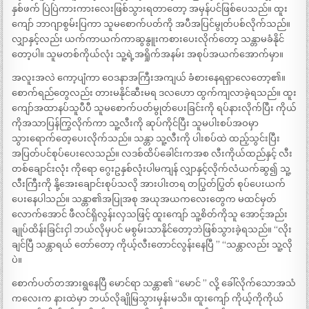
နှစ်ဖက် ပြဲပြဲကားကားလေးဖြစ်သွားရတာတော့ အမှန်ပင်ဖြစ်ပေသည်။ ထူး
ကျော် ဘာဂျာစွမ်းပြကာ သူမစောက်ပတ်ကို အပီအပြင်မွုတ်ပစ်လိုက်သည်။
လျှာနှင့်လည်း ယက်ကာယက်ကာဆွနွူးကစားပေးလိုက်တော့ သန္တာမခံနိုင်
တော့ပါ။ သူမတစ်ကိုယ်လုံး သူ့ရဲ့အရှိုက်အနမ်း အစုပ်အယက်အောက်မှာ။
အလူးအလဲ ကော့ပျံကာ ဝေဒနာအကြီးအကျယ် ခံစားနေရရှာလေတော့၏။
စောက်ရည်တွေလည်း တားမနိုင်ဆီးမရ ဒလဟော ထွက်ကျလာခဲ့ရသည်။ ထူး
ကျော်အထာနပ်သူပီပီ သူမစောက်ပတ်မွုတ်ပေးခြင်းကို ရပ်နားလိုက်ပြီး ကိုယ်
ကိုအသာပြန်ကြွလိုက်ကာ သူ့လီးကို ဆုပ်ကိုင်ပြီး သူမပါးစပ်အဝမှာ
သွားရောက်တေ့ပေးလိုက်သည်။ သန္တာ သူ့လီးကို ပါးစပ်ထဲ ထည့်သွင်းပြီး
အပြတ်ပင်စုပ်ပေးလေသည်။ လဒစ်ထိပ်ခေါင်းကအစ လီးကိုယ်ထည်နှင့် လီး
တစ်ချောင်းလုံး ကိုရော ဂွေးဥနှစ်လုံးပါမကျန် လျှာနှင့်လိုက်လံယက်ဆွ၍ သူ့
လီးကြီးကို နို့အေးချောင်းစုပ်သလို အားပါးတရ တပြွတ်ပြွတ် စုပ်ပေးယက်
ပေးနေပါသည်။ သန္တာ၏အပြုအစု အယုအယကလေးတွေက မထင်မှတ်
လောက်အောင် ဖီလင်ရှိလွန်းလှသဖြင့် ထူးကျော် သူ့စိတ်ကိုသူ အောင့်အည်း
ချုပ်ထိန်းခြင်းငှါ ဘယ်လိုမှပင် မစွမ်းသာနိုင်တော့ဘဲဖြစ်သွားခဲ့ရသည်။ “လိုး
ချင်ပြီ သန္တာရယ် တော်တော့ ကိုယ့်လီးတောင်လွန်းနေပြီ ” “သန္တာလည်း သူ့လို
ပဲ။
စောက်ပတ်တအားရွနေပြီ မောင်ရာ သန္တာ၏ “မောင် ” လို့ ခေါ်လိုက်သောအသံ
ကလေးက နားထဲမှာ ဘယ်လိုချိုမြသွားမှန်းမသိ။ ထူးကျော် ကိုယ့်ကိုကိုယ်