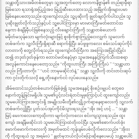
သန္တာတို့သားအမိတစ်တွေမှာ သူ့အတွက်တော့ လောကနိဗ္ဗာန်၏ တည်ရာမှီရာ
ဖြစ်သော ရသာရုံအပြည့်အဝ ဖြည့်ဆီးပေးထားသည့် အမြိုက်အိုးများပမာ
ဖြစ်နေပေတော့သည်။ ထူးကျော်လည်း သူ့ပုဆိုးကို ချွတ်ချလိုက်ပါသည်။ သူ
ပုဆိုးချွတ်လိုက်သည်နှင့်ပင် သူ့ပေါင်ကြားမှာ မားမားကြီးမတ်တောင်ထ
နေကာ စံချိန်မှီပင်ဖြစ်နေသည့် လီးချောင်းကြီးကို သန္တာတစ်ယောက်
မမှိတ်မသုန်သော မျက်လုံးများဖြင့် စူးစိုက်စွာကြည့်ငေးလျှက် သူမလက်
တစ်ဖက်က သူ့လီးကြီးရှိရာဆီ ရောက်ရှိပြီး ခပ်ဖွဖွကလေး စမ်းသပ်ဆုပ်ကိုင်
လာတာကို တွေ့လိုက်ရသည်။ ထူးကျော်လီးကြီးက အကြောအပြိုင်းပြိုင်း
ထ၍ တဒုတ်ဒုတ်ခုန်ကာ တောင်မတ်နေပုံမှာ သူမအနေနှင့်ကြက်သီးထစရာ
အလွန်ကောင်းနေပေတော့သည်။ “ကိုထူးဟာကြီး အကြီးကြီးပဲ ” “သန္တာ့ဟာ
လည်း ကြီးတာကိုး ” “ဟင် ဘာမှမဆိုင်ဘဲနဲ့ ” သန္တာ သူ့လီးကို တင်းတင်းဆုပ်
ကာ ဂွင်းတိုက်သလို ရှေ့တိုးနောက်ငင် လုပ်ပေးနေသည်။
အိမ်ထောင်သည်တစ်ယောက်ဖြစ်ခဲ့၍ သူမအနေနှင့် စိုးစဉ်းမျှပင် တွေဝေ
နောက်တွန့်ခြင်းမရှိပါ။ သူမ၏ပွင့်လင်းရဲတင်းမွုကြောင့်ပင် ထူးကျော်လည်း
သူမပေါင်ကြားအတွင်းရှိ အမျိုးသမီးတို့၏လျှို့ဝှက်ရာနေရာလေးကို သူ့လက်
တစ်ဖက်လျှိုပြီး ပွတ်သပ်အုပ်ကိုင်မိသွားရသည်။ “အိုး အင့် ဟင့် … ” သန္တာ
မြင့် မေးကလေးကော့ထိုးကာ မျက်လုံးကလေး စင်းကျသွားရသည်။ ထူး
ကျော် အချိန်မဆိုင်းဘဲ သူမပေါင်ကြာထဲတိုးဝင်ပြီး သူမ၏စောက်ပတ်ခုံး
မောက်မောက်ကလေးကို အမှတ်မထင် ကုန်းနမ်းပစ်လိုက်လေသည်။ “အိုးးး
ကို ကိုထူးရယ် သူ အရမ်းပဲ ” နွုတ်မှဘယ်လိုပင်ပြောဆိုနေပေမယ့် သန္တာ့ပေါင်