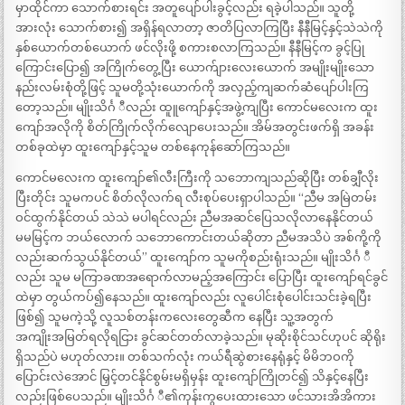
မှာထိုင်ကာ သောက်စားရင်း အတူပျော်ပါးခွင့်လည်း ရခဲ့ပါသည်။ သူတို့
အားလုံး သောက်စား၍ အရှိန်ရလာတာ့ ဇာတိပြလာကြပြီး နီနီမြင့်နှင့်သဲသဲကို
နှစ်ယောက်တစ်ယောက် ဖင်လိုးဖို့ စကားစလာကြသည်။ နီနီမြင့်က ခွင့်ပြု
ကြောင်းပြော၍ အကြိုက်တွေ့ပြီး ယောက်ျားလေးယောက် အမျိုးမျိုးသော
နည်းလမ်းစုံတို့ဖြင့် သူမတို့သုံးယောက်ကို အလှည့်ကျဆက်ဆံပျော်ပါးကြ
တော့သည်။ မျိုးသိင်္ဂ ီလည်း ထူူကျော်နှင့်အဖွဲ့ကျပြီး ကောင်မလေးက ထူး
ကျော်အလိုကို စိတ်ကြိုက်လိုက်လျောပေးသည်။ အိမ်အတွင်းဖက်ရှိ အခန်း
တစ်ခုထဲမှာ ထူးကျော်နှင့်သူမ တစ်နေကုန်ဆော်ကြသည်။
ကောင်မလေးက ထူးကျော်၏လီးကြီးကို သဘောကျသည်ဆိုပြီး တစ်ချှီလိုး
ပြီးတိုင်း သူမကပင် စိတ်လိုလက်ရ လီးစုပ်ပေးရှာပါသည်။ “ညီမ အမြဲတမ်း
ဝင်ထွက်နိုင်တယ် သဲသဲ မပါရင်လည်း ညီမအဆင်ပြေသလိုလာနေနိုင်တယ်
မမမြင့်က ဘယ်လောက် သဘောကောင်းတယ်ဆိုတာ ညီမအသိပဲ အစ်ကို့ကို
လည်းဆက်သွယ်နိုင်တယ်” ထူးကျော်က သူမကိုစည်းရုံးသည်။ မျိုးသိင်္ဂ ီ
လည်း သူမ မကြာခဏအရောက်လာမည့်အကြောင်း ပြောပြီး ထူးကျော်ရင်ခွင်
ထဲမှာ တွယ်ကပ်၍နေသည်။ ထူးကျော်လည်း လူပေါင်းစုံပေါင်းသင်းခဲ့ရပြီး
ဖြစ်၍ သူမကဲ့သို့ လူသစ်တန်းကလေးတွေဆီက နေပြီး သူ့အတွက်
အကျိုးအမြတ်ရလိုရငြား ခွင်ဆင်တတ်လာခဲ့သည်။ မုဆိုးစိုင်သင်ဟုပင် ဆိုရိုး
ရှိသည်ပဲ မဟုတ်လား။ တစ်သက်လုံး ကယ်ရီဆွဲစားနေရုံနှင့် မိမိဘဝကို
ပြောင်းလဲအောင် မြှင့်တင်နိုင်စွမ်းမရှိမှန်း ထူးကျော်ကြိုတင်၍ သိနှင့်နေပြီး
လည်းဖြစ်ပေသည်။ မျိုးသိင်္ဂ ီ၏ကုန်းကွပေးထားသော ဖင်သားအိအိကား