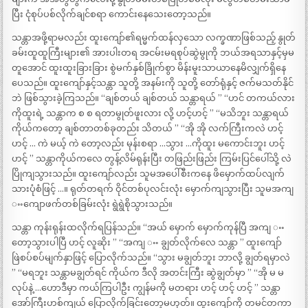
ပြီး ငုံစုပ်ပစ်လိုက်ချင်စရာ ကောင်းနေသေးတော့သည်။
သန္တာအဖို့ရာမလည်း ထူးကျော်၏ရမ္မက်ထန်လှသော လက္ခဏာဖြစ်သည့် နွုတ်
ခမ်းထူထူကြီးများ၏ အားပါးတရ အငမ်းမရစုပ်ဆွဲမွုကို ဘယ်အရသာနှင့်မှမ
တူအောင် ထူးထူးခြားခြား စွဲမက်နှစ်ခြိုက်စွာ မိန်းမူးသာယာနေမိလျှက်ရှိနေ
ပေသည်။ ထူးကျော်နှင့်သန္တာ သူတို့ အနမ်းကို သူတို့ တော်ရုံနှင့် ဇက်မသတ်နိုင်
ဘဲ ဖြစ်သွားခဲ့ကြသည်။ “ချစ်တယ် ချစ်တယ် သန္တာရယ် ” “ဟင် တကယ်လား
ကိုထူးရဲ့ သန္တာက စ စ ရတာမွုတ်ဖူးလား လို့ ဟင့်ဟင့် ” “မသိဘူး သန္တာရယ်
ကိုယ်ကတော့ ချစ်တာတစ်ခုတည်း သိတယ် ” “အို အို လက်ကြီးကလဲ ဟင့်
ဟင့် … ကဲ မယ့် ကဲ တော့လည်း မုန်းစရာ …သွား …ကိုထူး မကောင်းဘူး ဟင့်
ဟင့် ” သန္တာကိုယ်ကလေ တွန့်လိမ်ရုန်းပြီး တဖြည်းဖြည်း ကြမ်းပြင်ပေါ်သို့ လဲ
ပြိုကျသွားသည်။ ထူးကျော်လည်း သူမအပေါ်စီးကနေ ဖိမှောက်ထပ်လျက်
သားပုံစံဖြင့် …။ ရုတ်တရက် ဝိုင်တစ်ပုလင်းလုံး မှောက်ကျသွားပြီး သူမအကျ
ႌကျောဖက်တစ်ခြမ်းလုံး ရွဲရွဲစိုသွားသည်။
သန္တာ ကုန်းရုန်းထလိုက်ရပြန်သည်။ “အယ် မှောက် မှောက်ကုန်ပြီ အကျ ႌ
တော့သွားပါပြီ ဟင့် လူဆိုး ” “အကျ ႌ ချွတ်လိုက်လေ သန္တာ ” ထူးကျော်
ဖြဲစပ်စပ်မျက်နှာဖြင့် ပြောလိုက်သည်။ “သွား မချွတ်ဘူး ဘာလို့ ချွတ်ရမှာလဲ
” “မရဘူး သန္တာမချွတ်ရင် ကိုယ်က ဒီလို အတင်းကြီး ဆွဲချွတ်မှာ ” “အို မ မ
လုပ်နဲ့ …ဟောဒီမှာ ကယ်ကြပါဦး ကျွန်မကို မတရား ဟင့် ဟင့် ဟင့် ” သန္တာ
အော်ကြီးဟစ်ကျယ် ပြောလိုက်ခြင်းတော့မဟုတ်။ ထူးကျော်ကို တမင်တကာ