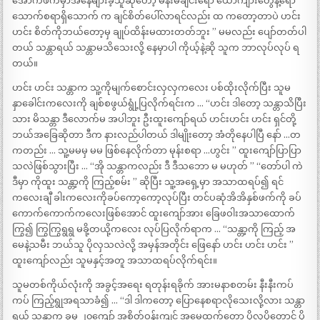
အောက်ဖက်မှာအနေများခဲ့သူဆိုတော့ မိန်းမချင်းရော ယောက်ျားတွေနဲ့ရော
သောက်စရာရှိသောက် က ချင်စိတ်ပေါ်လာရင်လည်း ထ ကတော့တာပဲ ဟင်း
ဟင်း စိတ်ကိုဘယ်တော့မှ ချုပ်ထိန်းမထားတတ်ဘူး ” မမလည်း ပျော်တတ်ပါ
တယ် သန္တာရယ် သန္တာမသိသေးလို့ နေမှာပါ ကိုယ့်နဲ့ဆို သူက ဘာလုပ်လုပ် ရ
တယ်။
ဟင်း ဟင်း သန္တာက သူ့ကိုမျက်စောင်းလှလှကလေး ပစ်ထိုးလိုက်ပြီး သူမ
နှာခေါင်းကလေးကို ချစ်စဖွယ်ရွုံ့ပြလိုက်ရင်းက … “ဟင်း ဒါတော့ သန္တာသိပြီး
သား မိသန္တာ ဒီလောက်မ အပါဘူး ဦးထူးကျော်ရယ် ဟင်းဟင်း ဟင်း ရှင်တို့
ဘယ်အခြေဆိုတာ ဒီက နားလည်ပါတယ် ဒါမျိုးတော့ အံတိုနေပါပြီ နော် …တ
ကတည်း … သူ့မမမှ မမ ဖြစ်နေလိုက်တာ မုန်းစရာ …ဟွင်း ” ထူးကျော်ပြာပြာ
သလဲဖြစ်သွားပြီး … “အို သန္တာကလည်း ဒီ ဒီသဘော မ မဟုတ် ” “တော်ပါ ကဲ
ဒီမှာ ကိုထူး သန္တာ့ကို ကြည့်စမ်း ” ဆိုပြီး သူ့အရှေ့မှာ အသာထရပ်၍ ရင်
ကလေးချီ ခါးကလေးကိုခပ်ကော့ကော့လုပ်ပြီး တင်ပဆုံအိအိနှစ်ဖက်ကို ခပ်
ကောက်ကောက်ကလေးဖြစ်အောင် ထူးကျော်အား ခြေဖဝါးအသာထောက်
ကြွ၍ ကြွကြွရွရွ မခို့တယို့ကလေး လုပ်ပြလိုက်ရာက … “သန္တာ့ကို ကြည့် အ
မေနဲ့သမီး ဘယ်သူ ပိုလှသလဲလို့ အမှန်အတိုင်း ဖြေနော် ဟင်း ဟင်း ဟင်း ”
ထူးကျော်လည်း သူမနှင့်အတူ အသာထရပ်လိုက်ရင်း။
သူမတစ်ကိုယ်လုံးကို အခွင့်အရေး ရတုန်းရခိုက် အားမနာစတမ်း နီးနီးကပ်
ကပ် ကြည့်ရွုအရသာခံ၍ … “ဒါ ဒါကတော့ ပြောနေစရာလိုသေးလို့လား သန္တာ
ရယ် သန္တာက ခုမှ ၂၀ကျော် အစိတ်ဝန်းကျင် အမေ့ထက်တော့ ပိုလှပိုတောင့် ပို