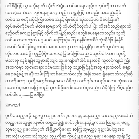
ဒေါ်နီနီမြင့် သွားလိုရာကို လိုက်လံပို့ဆောင်ပေးရသည့်အလုပ်ကိုသာ သက်
တောင့်သက်သာ လုပ်နေရတော့သည်။ သန္တာမြင့်ကလည်း အထည်ဆိုင်
တစ်ဖက် စတိုးဆိုင်ကြီးတစ်ဖက်နှင့် ရံဖန်ရံခါဆိုသလိုပင် မိခင်ကြီး၏
လုပ်ဖော်ကိုင်ဖက် မိတ်ဆွေများကို ကိုယ်တိုင်လိုက်ပါပြီး လိုအပ်သည်များကို
ဧည့်ဝတ်ကျေပွန်စွာဖြင့် လိုက်လံဖြည့်ဆည်း ဧည့်ခံပေးရလေသည်။ သူတို့
လင်မယားအတွက် မပူမပင် မကြောင့်မကြ နေနိုင်စားနိုင် သုံးနိုင်ဖြုန်းနိုင်
အောင် မိခင်ဖြစ်သူကပင် အစစအရာရာ တာဝန်ယူပြီး နောက်ကွယ်ကနေ
လိုလေသေးမရှိ ကူညီပံ့ပိုးပေးနေခဲ့ခြင်းပဲဖြစ်သည် မဟုတ်ပါလား။ သူတို့
မိသားစု လူစုံချိန်တွေမှာဆိုလျှင် ထူးကျော်၏အိပ်ခန်းထဲရှိ ကုတင်ကျယ်ကြီး
အထက်မှာ သူ၏တရားဝင်မယားဖြစ်သူ သန္တာမြင့်နှင့်အတူ နောက်ထပ် ချော
ချောခန့်ခန့် အမျိုးသမီးကြီးတစ်ယောက်လည်း အမြဲတစေ ရှိနေတတ်သည်ဆို
တာကိုတော့ သူတို့အတွင်းရေးအား သိရှိသူ လက်ရင်းတပည့်မလေး သုံးလေး
ယောက်မှအပ အခြားမည်သူတစ်ဦးတစ်ယောက်မှလည်း သိနိုင်ကြလိမ့်မည်မ
ထင်ပါချေ……..ပြီးပါပြီ။
Zawgyi
မုတၱမတည္းခိုခန္းမွာ ထုူးေက်ာ္ေစာင့္ေနသည္။ ဖာသည္မေလးသဲသဲ
လည္းအတူရွိေနၿပီး တစ္ညထပ္မံ၍ ေပ်ာ္ပါးေနထိုင္ၾကကာ ထြန္းျမင့္က
သူမႏွင့္ထူးေက်ာ္၏ အိမ္လိပ္စာကိုေရာ ဆက္သြယ္ရမည့္ ဖုန္းနံပါတ္ကအစ
အားလုံး ယူထားလိုက္သည္။ သူ႔ကိုဆက္သြယ္လို႔ရမည့္ ဖုန္း ေနရာ သူရွိႏိုင္မ