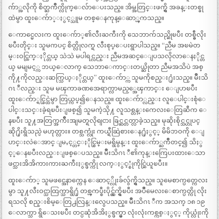
က်ာ္အလိုကို စိတ္ႀကိဳက္လိုက္ေလ်ာေပးသည္။ အိမ္အတြင္းဖက္ရွိ အခန္းတစ္ခု
ထဲမွာ ထူးေက်ာ္ႏွင့္သူမ တစ္ေနကုန္ေဆာ္ၾကသည္။
ေကာင္မေလးက ထူးေက်ာ္၏လီးႀကီးကို သေဘာက်သည္ဆိုၿပီး တစ္ခွ်ီလိုး
ၿပီးတိုင္း သူမကပင္ စိတ္လိုလက္ရ လီးစုပ္ေပးရွာပါသည္။ “ညီမ အၿမဲတ
မ္းဝင္ထြက္ႏိုင္တယ္ သဲသဲ မပါရင္လည္း ညီမအဆင္ေျပသလိုလာေနႏိုင္တ
ယ္ မမျမင့္က ဘယ္ေလာက္ သေဘာေကာင္းတယ္ဆိုတာ ညီမအသိပဲ အစ္
ကို႔ကိုလည္းဆက္သြယ္ႏိုင္တယ္” ထူးေက်ာ္က သူမကိုစည္း႐ုံးသည္။ မ်ိဳးသိ
ဂၤ ီလည္း သူမ မၾကာခဏအေရာက္လာမည့္အေၾကာင္း ေျပာၿပီး
ထူးေက်ာ္ရင္ခြင္ထဲမွာ တြယ္ကပ္၍ေနသည္။ ထူးေက်ာ္လည္း လူေပါင္းစုံေ
ပါင္းသင္းခဲ့ရၿပီးျဖစ္၍ သူမကဲ့သို႔ လူသစ္တန္းကေလးေတြဆီက ေ
နၿပီး သူ႔အတြက္အက်ိဳးအျမတ္ရလိုရျငား ခြင္ဆင္တတ္လာခဲ့သည္။ မုဆိုးစိုင္သင္ဟုပင္
ဆို႐ိုးရွိသည္ပဲ မဟုတ္လား။ တစ္သက္လုံး ကယ္ရီဆြဲစားေန႐ုံႏွင့္ မိမိဘဝကို ေျ
ပာင္းလဲေအာင္ ျမႇင့္တင္ႏိုင္စြမ္းမရွိမွန္း ထူးေက်ာ္ႀကိဳတင္၍ သိႏွ
င့္ေနၿပီးလည္းျဖစ္ေပသည္။ မ်ိဳးသိဂၤ ီ၏ကုန္းကြေပးထားေသာ
ဖင္သားအိအိကားကားႀကီးႏွစ္ဖက္ကို လက္ႏွင့္စုံကိုင္ဆြဲယူၿပီး။
ထူးေက်ာ္ သူမဖင္အေနာက္ကေန ေဆာင့္လိုးခ်လွ်က္ရွိသည္။ သူမေစာက္ပတ္ကေလး
မွာ သူ႔လီးဝင္သာထြက္သာရွိ႐ုံ တစ္ၾကပ္စီးပိုင္လွ်က္ရွိၿပီး အပ်ိဳမေလးေစာက္ပတ္ကို လိုး
ရသလို စည္းစိမ္ေတြ႕လြန္းလွေပသည္။ မ်ိဳးသိဂၤ ီက အသက္ ၁၈ ၁၉
ေလာက္သာ ရွိေသးၿပီး တင္ပဆုံအိအိႏွစ္ဖက္မွာ လုံးလုံးကစ္ကစ္ႏွင့္ ကိုယ္လုံးကို