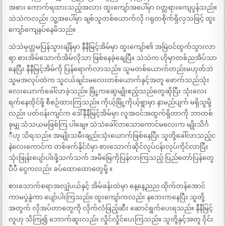
အစား ကောက်ရထားသည့်အလား ထူးကျော်အပေါ်မှာ ဝတ္တရားကျေပွန်သည်။
သဲသဲကလည်း သူ့အပေါ်မှာ ချစ်သူတစ်ယောက်လို ဂရုတစိုက်ရှိလှသဖြင့် ထူး
ကျော်ကျေနပ်နေမိသည်။
သဲသဲမုတ္တမပြန်သွားချိန်မှာ နီနီမြင့်အိမ်မှာ ထူးကျော်၏ အမြဲဝင်ထွက်သွားလာ
ရာ စားအိမ်သောက်အိမ်လိုသာ ဖြစ်နေခဲ့ချေပြီ။ သဲသဲက ဟိုမှာတစ်ညအိပ်သာ
နေပြီး နီနီမြင့်အိမ်ကို ပြန်ရောက်လာသည်။ သူမတစ်ယောက်တည်းမဟုတ်ဘဲ
သူမအလုပ်ထဲက သူငယ်ချင်းမလေးတစ်ယောက်နှင့်အတူ ဖောက်သည်သုံး
လေးယောက်ခေါ်လာခဲ့သည်။ မြို့ကဆွေမျိုးဧည့်သည်တွေဆိုပြီး သုံးလေး
ရက်နေထိုင်ဖို့ စီစဉ်ထားကြသည်။ ကိုယ့်မြို့ကိုယ့်ရွာမှာ နာမည်ပျက် မရှိသူမို့
လည်း ပတ်ဝန်းကျင်က ဒေါ်နီနီမြင့်အိမ်မှာ လူအဝင်အထွက်ရှိတာကို ဘာတစ်
ခုမျှ သံသယမဖြစ်ကြ ပါချေ။ သဲသဲခေါ်လာသောကောင်မလေးက မျိုးသိင်္ဂ
ီဟု သိရသည်။ အမျိုးသမီးချည်းသုံးယောက်ဖြစ်နေပြီး သူတို့ခေါ်လာသည့်င
နဲလေးကောင်က တစ်ဖက်နိုင်ငံမှာ စားသောက်ဆိုင်လုပ်ငန်းလုပ်ကိုင်လာပြီး
သုံးဖြုန်းပျော်ပါးဖို့သက်သက် အမိမြေကိုပြန်လာကြသည့် ပြည်တော်ပြန်တွေ
ပီပီ ငွေကလည်း ခပ်ထောထောတွေမို့ ။
စားသောက်စရာအလျှံပယ်နှင့် အိမ်ခန်းထဲမှာ နေ့နေ့ညည ထိုက်တန်အောင်
ကာမပွဲနွဲကာ ပျော်ပါးကြသည်။ ထူးကျော်ကလည်း နဘေးကနေပြီး သူတို့
အတွက် လိုအပ်တာတွေကို လိုက်လံဖြည့်ဆီး ဆောင်ရွက်ပေးရသည်။ နီနီမြင့်
လူဟု သိကြ၍ ဘောက်ဆူးလည်း လှိုင်လှိုင်ပေးကြသည်။ သူတို့နှင့်အတူ ဝိုင်း