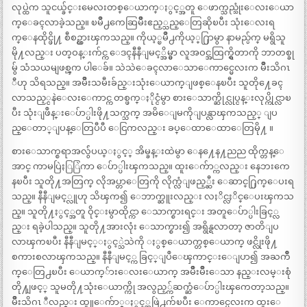
လုပ္ထဲက သူငယ္ခ်င္းမေလးတစ္ေယာက္ႏွင့္အတူ ေဖာက္သည္သုံးေလးေယာ
က္ေခၚလာခဲ့သည္။ ၿမိဳ႕ကေဆြမ်ိဳးဧည့္သည္ေတြဆိုၿပီး သုံးေလးရ
က္ေနထိုင္ဖို႔ စီစဥ္ထားၾကသည္။ ကိုယ့္ၿမိဳ႕ကိုယ့္႐ြာမွာ နာမည္ပ်က္ မရွိသူ
မို႔လည္း ပတ္ဝန္းက်င္က ေဒၚနီနီျမင့္အိမ္မွာ လူအဝင္အထြက္ရွိတာကို ဘာတစ္ခု
မွ် သံသယမျဖစ္ၾက ပါေခ်။ သဲသဲေခၚလာေသာေကာင္မေလးက မ်ိဳးသိဂၤ
ီဟု သိရသည္။ အမ်ိဳးသမီးခ်ည္းသုံးေယာက္ျဖစ္ေနၿပီး သူတို႔ေခၚ
လာသည့္ငနဲေလးေကာင္က တစ္ဖက္ႏိုင္ငံမွာ စားေသာက္ဆိုင္လုပ္ငန္းလုပ္ကိုင္လာၿ
ပီး သုံးျဖဳန္းေပ်ာ္ပါးဖို႔သက္သက္ အမိေျမကိုျပန္လာၾကသည့္ ျပ
ည္ေတာ္ျပန္ေတြပီပီ ေငြကလည္း ခပ္ေထာေထာေတြမို႔ ။
စားေသာက္စရာအလွ်ံပယ္ႏွင့္ အိမ္ခန္းထဲမွာ ေန႔ေန႔ညည ထိုက္တန္ေ
အာင္ ကာမပြဲႏြြဲကာ ေပ်ာ္ပါးၾကသည္။ ထူးေက်ာ္ကလည္း နေဘးကေ
နၿပီး သူတို႔အတြက္ လိုအပ္တာေတြကို လိုက္လံျဖည့္ဆီး ေဆာင္႐ြက္ေပးရ
သည္။ နီနီျမင့္လူဟု သိၾက၍ ေဘာက္ဆူးလည္း လႈိင္လႈိင္ေပးၾကသ
ည္။ သူတို႔ႏွင့္အတူ ဝိုင္းမွာထိုင္ကာ ေသာက္စားရင္း အတူေပ်ာ္ပါးခြင့္လ
ည္း ရခဲ့ပါသည္။ သူတို႔အားလုံး ေသာက္စား၍ အရွိန္ရလာတာ့ ဇာတိျပ
လာၾကၿပီး နီနီျမင့္ႏွင့္သဲသဲကို ႏွစ္ေယာက္တစ္ေယာက္ ဖင္လိုးဖို႔
စကားစလာၾကသည္။ နီနီျမင့္က ခြင့္ျပဳေၾကာင္းေျပာ၍ အႀကိဳ
က္ေတြ႕ၿပီး ေယာက္်ားေလးေယာက္ အမ်ိဳးမ်ိဳးေသာ နည္းလမ္းစုံ
တို႔ျဖင့္ သူမတို႔သုံးေယာက္ကို အလွည့္က်ဆက္ဆံေပ်ာ္ပါးၾကေတာ့သည္။
မ်ိဳးသိဂၤ ီလည္း ထူူေက်ာ္ႏွင့္အဖြဲ႕က်ၿပီး ေကာင္မေလးက ထူးေ