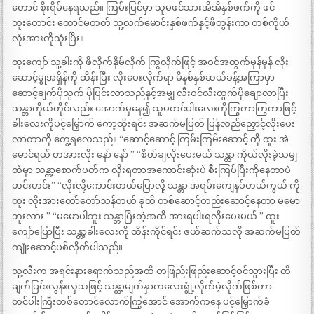
တောင် စိုးရိမ်နေရသည်။ ကြမ်းပြင်မှာ သူမဖင်သားအိအိနှစ်ဖက်ကို ဖင်
ဘူးတောင်း ထောင်မတတ် သူ့လက်မောင်းနှစ်ဖက်နှင့်ဖိတွန်းကာ တစ်ကိုယ်
လုံးအားကိုသုံးပြီး။
ထူးကျော် သူ့ခါးကို ဖိလိုက်နှိမ်လိုက် ကြွလိုက်ဖြင့် အဝင်အထွက်မှန်မှန် လိုး
ဆောင့်မွုအရှိန်ကို ထိန်းပြီး လိုးပေးလိုက်ရာ မိနစ်နှစ်ဆယ်ခန့်အကြာမှာ
ဆောင့်ချက်ပိုသွက် ပိုပြင်းလာသည်နှင့်အမျှ လီးဝင်လီးထွက်ပိုချောလာပြီး
သန္တာကိုယ်တိုင်လည်း အောက်မှနေ၍ သူမတင်ပါးလေးကိုကြွကာကြွကာဖြင့်
ခါးလေးကိုပင့်မြှောက် ကော့ထိုးရင်း အဆက်မပြတ် ပြန်လည်ညှောင့်လိုးပေး
လာတာကို တွေ့ရလေသည်။ “ဆောင့်ဆောင့် ကြမ်းကြမ်းဆောင့် ကို ထူး အဲ
မောင်ရယ် တအားလိုး နော် နော် ” “စိတ်ချလိုးပေးမယ် သန္တာ ကိုယ်လိုးခဲ့သမျှ
ထဲမှာ သန္တာ့စောက်ပတ်က လိုးရတာအကောင်းဆုံးပဲ စီးကြပ်ပြီးကိုနေတာပဲ
ဟင်းဟင်း” “လိုးလို့ကောင်းတယ်ပြောလို့ သန္တာ အရမ်းကျေနပ်တယ်ကွယ် ကို
ထူး လိုးအားတော်တော်သန်တယ် ခုထိ တစ်ဆောင့်တည်းဆောင့်နေတာ မမော
ဘူးလား ” “မမောပါဘူး သန္တာပြီးတဲ့အထိ အားရပါးရလိုးပေးမယ် ” ထူး
ကျော်ပြောပြီး သန္တာ့ခါးလေးကို ထိန်းကိုင်ရင်း ဇယ်ဆက်သလို အဆက်မပြတ်
ကျုံးဆောင့်ပစ်လိုက်ပါသည်။
သူ့လီးက အရင်းနားရောက်သည်အထိ တဖြည်းဖြည်းဆောင့်ဝင်သွားပြီး ထိ
ချက်ပြင်းလွန်းလှသဖြင့် သန္တာ့မျက်နှာကလေးရွုံ့လိုက်မဲ့လိုက်ဖြစ်ကာ
တင်ပါးကြီးတစ်တောင်လောက်ကြွအောင် အောက်ကနေ ပင့်မြှောက်ခံ