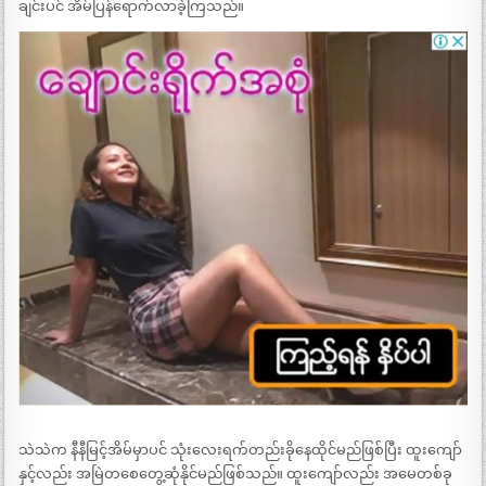
ချင်းပင် အိမ်ပြန်ရောက်လာခဲ့ကြသည်။
သဲသဲက နီနီမြင့်အိမ်မှာပင် သုံးလေးရက်တည်းခိုနေထိုင်မည်ဖြစ်ပြီး ထူးကျော်
နှင့်လည်း အမြဲတစေတွေ့ဆုံနိုင်မည်ဖြစ်သည်။ ထူးကျော်လည်း အမေတစ်ခု