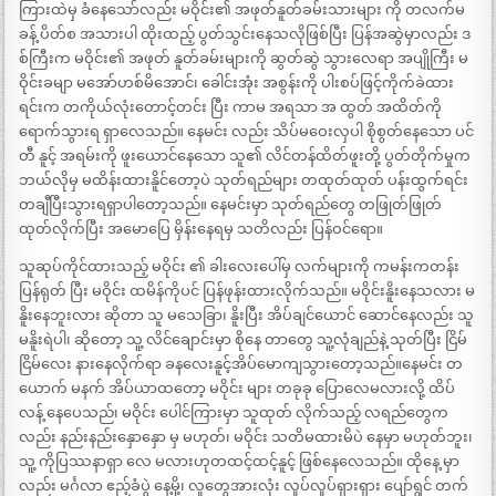
ကြားထဲမှ ခံနေသော်လည်း မဝိုင်း၏ အဖုတ်နူတ်ခမ်းသားများ ကို တလက်မ
ခန့် ပိတ်စ အသားပါ ထိုးထည့် ပွတ်သွင်းနေသလိုဖြစ်ပြီး ပြန်အဆွဲမှာလည်း ဒ
စ်ကြီးက မဝိုင်း၏ အဖုတ် နူတ်ခမ်းများကို ဆွတ်ဆွဲ သွားလေရာ အပျိုကြီး မ
ဝိုင်းခမျာ မအော်ဟစ်မိအောင်၊ ခေါင်းအုံး အစွန်းကို ပါးစပ်ဖြင့်ကိုက်ခဲထား
ရင်းက တကိုယ်လုံးတောင့်တင်း ပြီး ကာမ အရသာ အ ထွတ် အထိတ်ကို
ရောက်သွားရ ရှာလေသည်။ နေမင်း လည်း သိပ်မဝေးလှပါ စိုစွတ်နေသော ပင်
တီ နူင့် အရမ်းကို ဖူးယောင်နေသော သူ၏ လိင်တန်ထိတ်ဖူးတို့ ပွတ်တိုက်မှုက
ဘယ်လိုမှ မထိန်းထားနိူင်တော့ပဲ သုတ်ရည်များ တထုတ်ထုတ် ပန်းထွက်ရင်း
တချီပြီးသွားရရှာပါတော့သည်။ နေမင်းမှာ သုတ်ရည်တွေ တဖြုတ်ဖြုတ်
ထုတ်လိုက်ပြီး အမောပြေ မှိန်းနေရမှ သတိလည်း ပြန်ဝင်ရော။
သူဆုပ်ကိုင်ထားသည့် မဝိုင်း ၏ ခါးလေးပေါ်မှ လက်များကို ကမန်းကတန်း
ပြန်ရုတ် ပြီး မဝိုင်း ထမိန်ကိုပင် ပြန်ဖုန်းထားလိုက်သည်။ မဝိုင်းနိူးနေသလား မ
နိူးနေဘူးလား ဆိုတာ သူ မသေခြာ၊ နိူးပြီး အိပ်ချင်ယောင် ဆောင်နေလည်း သူ
မနိူးရဲပါ၊ ဆိုတော့ သူ့ လိင်ချောင်းမှာ စိုနေ တာတွေ သူ့လုံချည်နဲ့ သုတ်ပြီး ငြိမ်
ငြိမ်လေး နားနေလိုက်ရာ ခနလေးနူင့်အိပ်မောကျသွားတော့သည်။နေမင်း တ
ယောက် မနက် အိပ်ယာထတော့ မဝိုင်း များ တခုခု ပြောလေမလားလို့ ထိပ်
လန့် နေပေသည်၊ မဝိုင်း ပေါင်ကြားမှာ သူထုတ် လိုက်သည့် လရည်တွေက
လည်း နည်းနည်းနှောနှော မှ မဟုတ်၊ မဝိုင်း သတိမထားမိပဲ နေမှာ မဟုတ်ဘူး၊
သူ့ ကိုပြဿနာရှာ လေ မလားဟုတထင့်ထင့်နူင့် ဖြစ်နေလေသည်။ ထိုနေ့ မှာ
လည်း မင်္ဂလာ ဧည့်ခံပွဲ နေ့မို့၊ လူတွေအားလုံး လှုပ်လှုပ်ရှားရှား ပျော်ရွင် တက်