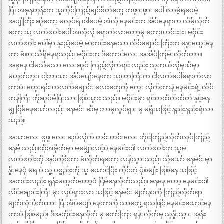
ပြီ၊ အခုနတုန်းက သူကိုင်ကြည့်ချင်စိတ်တွေ တဖွားဖွား ပေါ် လာခဲ့ရပေမဲ့
အပျိုကြီး ဆိုတော့ မလုပ်ရဲ ၊ဒါပေမဲ့ အဲလို နေမင်းက အိပ်နေရာက လိမ့်လိုက်
တော့ သူ့ လက်ဖဝါးပေါ် အလိုလို ရောက်လာတော့မှ တော့၊ဟင်းးးး၊ မဝိုင်း
လက်ဖဝါး ပေါ်မှာ နူးညံ့ပေမဲ့ မာတင်းနေသော လိင်ချောင်းကြီးက နွေးထွေးနေ
တာ ခံစားသိရှိနေရသည်၊ မဝိုင်းက ဒီကောင်လေး အအိပ်ကြမ်းလိုက်တာ။
အခုနေ ငါမသိမသာ လေးဆုပ် ကြည့်လိုက်ရင် လည်း သူဘယ်လိုမှသိမှာ
မဟုတ်ဘူး၊ ငါ့ဘာသာ အိပ်ပျော်နေတာ သူ့ဟာကြီးက ငါ့လက်ပေါ်ရောက်လာ
တာပဲ၊ တွေးရင်းကလက်ချောင်း လေးတွေကို ကွေး လိုက်တာနဲ့ နေမင်းရဲ့ လိင်
တန်ကြီး ကိုဆုပ်မိပြီးသားဖြစ်သွား သည်။ မဝိုင်းမှာ ရင်တထိတ်ထိတ် နူင့်ခန
မျှ ငြိမ်နေသော်လည်း နေမင်း ဆီမှ ဘာမှလှုပ်ရှား မှု မရှိသဖြင့် နည်းနည်းရဲလာ
သည်။
အသာလေး ဖွဖွ လေး ဆုပ်လိုက် တင်းတင်းလေး ကိုင်ကြည့်လိုက်လုပ်ကြည့်
နေမိ သည်။ထိုအခိုက်မှာ မမျှော်လင့်ပဲ နေမင်း၏ လက်ဖဝါးက သူမ
လက်ဖဝါးကို အုပ်ကိုင်တာ ခံလိုက်ရတော့ လန့်သွားသည်၊ သို့သော် နေမင်းမှာ
နိူးနေပုံ မရ ပဲ သူ့ ပစ္စည်းကို သူ ယောင်ပြီး ကိုင်တဲ့ ပုံစံမျိုး ဖြစ်နေ သဖြင့်
အတင်းလည်း ရုန်းမထွက်တော့ပဲ ငြိမ်နေလိုက်သည်။ ခနနေ တော့ နေမင်း၏
လိင်ချောင်းကြီး မှာ လှုပ်ရှားလာ သဖြင့် နေမင်း မျက်နှာကို ကြည့်လိုက်ရာ
မျက်လုံးပိတ်ထား ပြီးအိပ်ပျော် နေတာကို သာတွေ့ ရသဖြင့် နေမင်းယောင်နေ
တာပဲ ဖြစ်မည်၊ ဒီအတိုင်းနေလိုက် မှ တော်ကြာ ရုန်းလိုက်မှ သူနိူးသွား အုန်း