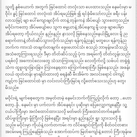
သူတို့ နူစ်ယောက် အတွက် ခြင်ထောင် တလုံးသာ ပေးထားသည်။ နေမင်းမှာ မ
ဝိုင်း နူင့် ခြင်ထောင် တလုံးထဲ အိပ်ရမည်ဖြစ် ၍ ရင်ခုံမိသော်လည်း ခရီး ပန်း
လာသဖြင့် ဖျာ ပေါ် ကျောချလိုက် တာနဲ့ တုန်းကနဲ အိပ်ပျော် သွားတော့သည်။
မဝိုင်းကတော့ အိပ်မပျော်ပေ သူက မွေ့ယာနဲ့ အိပ်နေကျ မို့ ယခု ဖျာပေါ်မှာ
အိပ်ရတော့ ကိုယ်လည်း နည်းနည်း နာသလို ဖြစ်နေသည်။နယ်မြို့လေး မို့ ည
ရောက်တာနဲ့ တိတ်ဆိပ်သွားလိုက်သည်မှာ ရန်ကုန်ညနူင့် မတူပေ၊ ရန်ကုန်ည
ဘက်က ကားသံ တချက်တချက်၊ ခွေးဟောင်သံ၊ စသည် ဘာမှန်းမသိသည့်
အသံတွေကြားရသည်၊ ဒီမှာ တိတ်ဆိပ်သည့် ပုံက အရမ်းကို တိတ်လွန်းသည်၊
ပရစ်လို အကောင်လေးတွေ သံသာကြားရသည်၊ လေတိုက်လို့ သစ်ပင် တရှဲရှဲ
သံက ထူူးထူးခြားခြား ကြားနေရတာ ကြောက်စရာကြီး ဖြစ်နေသည်၊ အခန်း
လယ် ထုတ်တန်း မှာချိတ်ထားတဲ့ ရေနံဆီ မီးအိမ်က အလင်းရောင် ဝါကျင့်
ကျင့်က ခြင်ထောင်ထဲ မှာ လင်းလင်းကြီးမြင်ရ လို့တော်သေးသည်ဟု တွေး
မိသည်။
မဝိုင်းရဲ့ မျက်စေ့တွေက အမှတ်တမဲ့ နေမင်းဘက်ကိုကြည့်လိုက် တော့ …ဟော
တော့..ခွိ.. နေမင်း မှာ ပက်လက် အိပ်နေရင်း ပုဆိုးမှာ ပြေလျှောကျနေပြီး သူ့
ငယ်ပါကြီးမှာ အလံထောင်ထားသလို မတ်မတ် ကြီးထောင်တက်နေ၏၊
ထိပ်ဖူးကြီးမှာ မှိုကြီးလို ဖြစ်နေပြီး အရင်းမှာ နည်းနည်း ရှူး သွားသလို ရှိ
သည်။ မဝိုင်းမှာ ကိုယ်နဲ့ လက်တကမ်း က လိင်ချောင်းကြီးကို စိတ်ဝင်တစား
အငမ်းမရ ကြည့်နေဖြစ်သည်၊ အောက်ထပ်က မြတ်ကျော်နဲ့ တောင် ကြီးအုန်းမ