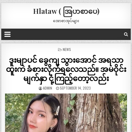
Hlataw ( အြပာစာပေ)
အောစာအုပ်များ
POSTED
NEWS
IN
ဒူးမျာပင် ခွေကျ သွားအောင် အရသာ
ထူးကဲ ခံစားလိုက်ရလေသည်။ အမဝိုင်း
မျက်နှာ ငုံ့ကြည့်တော့လည်း
ADMIN
SEPTEMBER 14, 2023