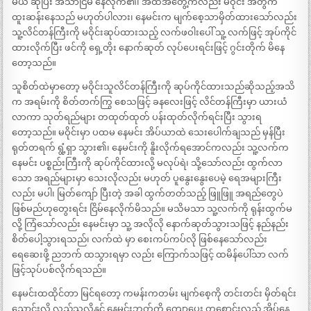
မယ် ဆိုပြီး အသာငြိမ် နေလိုက်၏၊ အထိအတွေ့ကလည်း မဝိုင်း အတွက်
ထူးဆန်းနေသည် မဟုတ်ပါလား၊ နေမင်းက မျက်စေ့သာမှိတ်ထားသော်လည်း
သူ့လိင်တန်ကြီးကို မဝိုင်းဆုပ်ထားသည့် လက်ဖဝါးပေါ် သူ့ လက်ဖြင့် အုပ်ကိုင်
ထားလိုက်ပြီး ဖင်ကို ရှေ့တိုး နောက်ဆုတ် လုပ်ပေးရင်းဖြင့် ဂွင်းတိုက် မိနေ
တော့သည်။
သူစိတ်ထဲမှာတော့ မဝိုင်းသူလိင်တန်ကြီးကို ဆုပ်ကိုင်ထားသည်ဆိုသည့်အသိ
က အရမ်းကို စိတ်တက်ကြွ စေသဖြင့် ခနလေးဖြင့် လိင်တန်ကြီးမှာ ယားယံ
လာကာ သုတ်ရည်များ တထုတ်ထုတ် ပန်းထုတ်လိုက်ရင်းပြီး သွားရ
တော့သည်။ မဝိုင်းမှာ ပထမ နေမင်း အိပ်ယာထဲ သေးပေါက်ချသည် မှန်ပြီး
ရုတ်တရက် ရွံ့ရှာ သွား၏၊ နေမင်းကို နိူးလိုက်ရအောင်ကလည်း သူ့လက်က
နေမင်း ပစ္စည်းကြီးကို ဆုပ်ကိုင်ထားလို့ မလုပ်ရဲ၊ သို့သော်လည်း ထွက်လာ
သော အရည်များမှာ သေးလိုလည်း မဟုတ် ပူနွေးနွေးပေမဲ့ ရေအများကြီး
လည်း မပါ၊ မြတ်ကျော် ပြီးတဲ့ အခါ ထွက်တတ်သည့် ဖြူဖြူ အရည်တွေပဲ
ဖြစ်မည်ဟုတွေးရင်း ငြိမ်နေလိုက်မိသည်။ မသိမသာ သူ့လက်ကို ရုန်းထွက်မ
လို့ ကြံသော်လည်း နေမင်းမှာ သူ့ အလိုလို နောက်ဆုတ်သွားသဖြင့် နည်နည်း
စိတ်ပေါ့သွားရသည်၊ လက်ထဲ မှာ စေးကပ်ကပ်လို ဖြစ်နေသော်လည်း
ရေဆေးဖို့ ညဘက် ထသွားရမှာ လည်း ကြောက်သဖြင့် ထမိန်ပေါ်သာ လက်
ဖြင့်သုပ်ပစ်လိုက်ရသည်။
နေမင်းထထိုင်တာ မြင်ရတော့ ကမန်းကတမ်း မျက်စေ့ကို တင်းတင်း မှိတ်ရင်း
ညှောင်းလို့ လှည့်သလိုနူင့် နေမင်းဘက်ကို ကျောပေး တစောင်းလှည့် အိပ်နေ