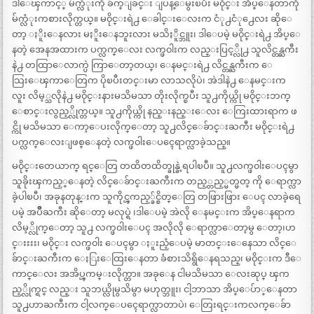
ဒါေၾကာင့္ မ်က္လံုးကို ခ်က္ျခင္း ျပန္ေမွးၿပီး မ၀ိုင္း အိပ္ေနတာကို
မ်က္လံုးကစားလိုက္တယ္။ မ၀ိုင္းရဲ႕ ေခါင္းေလးက ငံု႕ငံု႕ေလး ဆိုေ
တာ့ ႏိူးေနလား မႏိူးေနဘူးလား မသိႏိူင္ဘူး၊ ဒါေပမဲ့ မ၀ိုင္းရဲ႕ အိပ္ေ
နတဲ့ အေနအထားက ပက္လက္ေလး လက္ဖ၀ါးက လည္းပြင့္လို႕ သူလိင္တန္ႀကီး
နဲ႕ တထြာေလာက္ပဲ ကြာေတာ့တယ္၊ ေနမင္းရဲ႕ လိင္တန္ႀကီးက ေ
သြးေၾကာေတြက ပိုၿပီးတင္းမာ လာသလိုပဲ၊ အဲဒါနဲ႕ ေနမင္းက
လူး လိမ့္သလိုနဲ႕ မ၀ိုင္းနားမသိမသာ တိုးလိုက္ၿပီး သူ႕ကိုယ္ကို မ၀ိုင္းဘက္
ေစာင္းလွည့္လိုက္တယ္။ သူ႕ကိုယ္ကို နည္းနည္းေလး ေကြးထားရာက ဖ
င္ကို မသိမသာ ေကာ့ေပးလိုက္ေတာ့ သူ႕လိင္ေခ်ာင္းႀကီး မ၀ိုင္းရဲ႕
ပက္လက္ေလးျဖစ္ေနတဲ့ လက္ဖ၀ါးေပၚေရာက္လာခဲ့သည္။
မ၀ိုင္းတေယာက္ ရင္ေတြ တထိတထိတ္ခုန္ခဲ့ရပါၿပီ။ သူ႕လက္ဖ၀ါးေပၚမွာ
သူခိုးၾကည့္ေနတဲ့ လိင္ေခ်ာင္းႀကီးက တည့္တည့္မတ္မတ္ ကို ေရာက္လာ
ခဲ့ပါၿပီ၊ အခုနတုန္းက သူကိုင္ၾကည့္ခ်င္စိတ္ေတြ တဖြားဖြား ေပၚ လာခဲ့ရေ
ပမဲ့ အပ်ိဳႀကီး ဆိုေတာ့ မလုပ္ရဲ ၊ဒါေပမဲ့ အဲလို ေနမင္းက အိပ္ေနရာက
လိမ့္လိုက္ေတာ့ သူ႕ လက္ဖ၀ါးေပၚ အလိုလို ေရာက္လာေတာ့မွ ေတာ့၊ဟ
င္းးးး၊ မ၀ိုင္း လက္ဖ၀ါး ေပၚမွာ ႏူးညံ့ေပမဲ့ မာတင္းေနေသာ လိင္ေ
ခ်ာင္းႀကီးက ေႏြးေထြးေနတာ ခံစားသိရွိေနရသည္၊ မ၀ိုင္းက ဒီေ
ကာင္ေလး အအိပ္ၾကမ္းလိုက္တာ။ အခုေန ငါမသိမသာ ေလးဆုပ္ ၾက
ည့္လိုက္ရင္ လည္း သူဘယ္လိုမွသိမွာ မဟုတ္ဘူး၊ ငါ့ဘာသာ အိပ္ေပ်ာ္ေနတာ
သူ႕ဟာႀကီးက ငါ့လက္ေပၚေရာက္လာတာပဲ၊ ေတြးရင္းကလက္ေခ်ာ