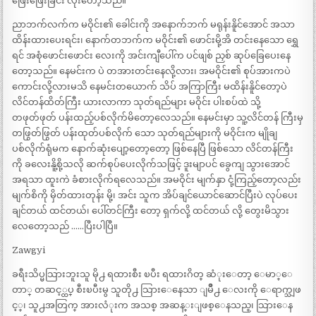
ဖြေးဖြေးခြင်း လိုးတော့သည်။
ညာဘက်လက်က မဝိုင်း၏ ခေါင်းကို အနောက်ဘက် မရုန်းနိူင်အောင် အသာ
ထိန်းထားပေးရင်း၊ နောက်တဘက်က မဝိုင်း၏ ဖောင်းမို့အိ တင်းနေသော ရွှေ
ရင် အစုံဖောင်းဖောင်း လေးကို အင်းကျီပေါ်က ပင်ဖျစ် ညှစ် ဆုပ်ခြေပေးနေ
တော့သည်။ နေမင်းက ပဲ တအားတင်းနေလို့လား၊ အမဝိုင်း၏ စုပ်အားကပဲ
ကောင်းလို့လားမသိ နေမင်းတယောက် သိပ် အကြာကြီး မထိန်းနိူင်တော့ပဲ
လိင်တန်ထိတ်ကြီး ယားလာကာ သုတ်ရည်များ မဝိုင်း ပါးစပ်ထဲ သို့
တဖုတ်ဖုတ် ပန်းထည့်ပစ်လိုက်မိတော့လေသည်။ နေမင်းမှာ သူ့လိင်တန် ကြီးမှ
တဖြွတ်ဖြွတ် ပန်းထုတ်ပစ်လိုက် သော သုတ်ရည်များကို မဝိုင်းက မျိုချ
ပစ်လိုက်ရုံမက နောက်ဆုံးပျော့တော့တော့ ဖြစ်နေပြီ ဖြစ်သော လိင်တန်ကြီး
ကို ခလေးနိူ့စို့သလို ဆက်စုပ်ပေးလိုက်သဖြင့် ဒူးမျာပင် ခွေကျ သွားအောင်
အရသာ ထူးကဲ ခံစားလိုက်ရလေသည်။ အမဝိုင်း မျက်နှာ ငုံ့ကြည့်တော့လည်း
မျက်စိကို မှိတ်ထားတုန်း မို့၊ အင်း သူက အိပ်ချင်ယောင်ဆောင်ပြီးပဲ လုပ်ပေး
ချင်တယ် ထင်တယ်၊ ပေါ်တင်ကြီး တော့ ရှက်လို့ ထင်တယ် လို့ တွေးမိသွား
လေတော့သည် ……ပြီးပါပြီ။
Zawgyi
ခရီးသိပ္မသြားဘူးသူ မို႕ ရထားစီး ၿပီး ရထားဂိတ္ ဆံုးေတာ့ ေမာ္ေ
တာ္ တဆင့္ထပ္ စီးၿပီးမွ သူတို႕ သြားေနေသာ ျမိဳ႕ ေလးကို ေရာက္သျဖ
င့္၊ သူ႕အတြက္ အားလံုးက အသစ္ အဆန္းျဖစ္ေနသည္၊ သြားေန