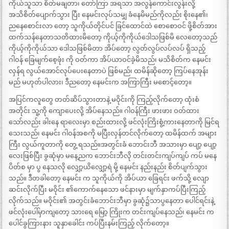
ကိုယ်သူသာ စိတ်မချတာ၊ တော်ကြာ အရသာ အလွန်ကောင်းလွန်းလို့
အသိစိတ်ပျောက်သွား ပြီး နေမင်းလုပ်သမျှ ခံနေမိမည်ကိုလည်း စိုးနေ၏၊
ညနေစောင်းလာ တော့ သူကိုယ်တိုင်ပင် ခြင်ထောင်ထဲ စောစောဝင် ဖို့စိတ်အား
ထက်သန်နေတာသတိထားမိတော့ ကိုယ့်ကိုကိုယ်ဒေါသဖြစ်မိ လေတော့သည်
ကိုယ့်ကိုကိုယ်သာ ဒေါသဖြစ်မိတာ အိပ်တော့ လွတ်လွပ်လပ်လပ် ရှိသည့်
ဂါဝန် ခြေမျက်စေ့ဖုံး ကို ဝတ်ကာ အိပ်ယာဝင်ခဲ့မိသည်၊ မသိစိတ်က နေမင်း
လှန်ရ လွယ်အောင်လုပ်ပေးနေတာပဲ ဖြစ်မည်၊ ထမိန်ဆိုတော့ ကြပ်နေအုန်း
မည် မဟုတ်ပါလား၊ ဒီညတော့ နေမင်းက အကြာကြီး မစောင့်တော့။
အပြင်ကလူတွေ တတ်ဆိပ်သွားတာနဲ့ မဝိုင်းကို ကြည့်လိုက်တော့ ထုံးစံ
အတိုင်း သူ့ကို ကျောပေးလို့ အိပ်နေသည်။ ဂါဝန်ကြီး ဖားဖား ဝတ်ထား
သော်လည်း ခါးနေ ရာလေးမှာ စည်းထားလို့ ဖင်လုံးကြိးစွံ့ကားနေတာကို မြင်ရ
သေးသည်၊ နေမင်း ဂါဝန်အစကို မပြီးလှန်တင်လိုက်တော့ ထမိန်ထက် အများ
ကြီး လွယ်ကူတာကို တွေ့ ရသည်။အတွင်းခံ ဘောင်းဘီ အသားမှာ ပျော့ ပျော့
လေးဖြစ်ပြီး ခွဆုံမှာ မနေ့ညက ဘောင်းဘီလို တင်းတင်းကျပ်ကျပ် ကပ် မနေ
ပိတ်စ မှာ ပွ နေသလို လျှော့ယိလျှော့ရဲ မို့ နေမင်း နည်းနည်း စိတ်ပျက်သွား
သည်။ ဒီတခါတော့ နေမင်း က သူကိုယ်ကို အိပ်ယာ ခြေရင်း ဖက်သို့ လျော
ဆင်းလိုက်ပြီး မဝိုင်း ၏ကောက်နေသော ဖင်နားမှာ မျက်နှာကပ်ပြီးကြည့်
လိုက်သည်။ မဝိုင်း၏ အတွင်းခံဘောင်းဘီမှာ ခွဆုံ၌သာပွနေတာ ပေါင်ရင်းနဲ့
ဖင်လုံးပေါ်မှာကျတော့ သားရေ မြော့ ကြိုးက တင်းကျပ်နေသည်၊ နေမင်း က
ပေါင်ခွကြားနား သူနှာခေါင်း ကပ်ပြီးနမ်းကြည့် လိုက်တော့။