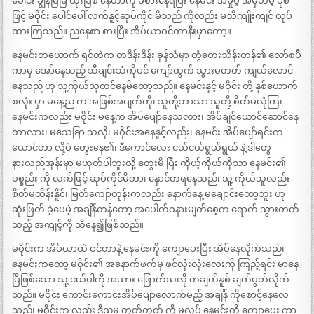
ခေါင်း ချွန်မြမြ ထိုးခြစ် နေတာကို ခံစားနေရပြီး နေမင်း အမှုမဲ့ အမှတ်မဲ့ ပုံစံ
ဖြင့် မဝိုင်း ပေါင်ပေါ် လက်နူင့်ဆုပ်ကိုင် မိသည် ကိုလည်း မသိကျိုးကျင် လုပ်
ထားကြသည်။ ညနေစာ စားပြီး အိပ်ယာဝင်ကာနီးမှာတော့။
နေမင်းတယောက် ရင်ထဲက တဒိန်းဒိန်း ခုန်သံမှာ တွံတေးသိန်းတန်၏ လော်စပီ
ကာမှ အော်နေသည့် သီချင်းသံကိုပင် ကျော်ထွက် သွားမတတ် ကျယ်လောင်
နေသည် ဟု သူ့ကိုယ်သူထင်နေမိတော့သည်။ နေမင်းနူင့် မဝိုင်း တို့ နူစ်ယောက်
စလုံး မှာ မနေ့ည က အဖြစ်အပျက်ကို၊ သူတို့ဘာသာ သူတို့ စိတ်မလုံကြ၊
နေမင်းကလည်း မဝိုင်း မနေ့က အိပ်ပျော်နေသလား၊ အိပ်ချင်ယောင်ဆောင်နေ
တာလား၊ မသေခြာ သလို၊ မဝိုင်းအနေနူင့်လည်း၊ နေမင်း အိပ်ပျော်ရင်းက
ယောင်တာ လို့ပဲ တွေးနေ၏၊ ဒီကောင်လေး ငယ်ငယ်ရွယ်ရွယ် နဲ့ ဒါတွေ
နားလည်အုန်းမှာ မဟုတ်ပါဘူးလို့ တွေးမိ ပြီး ကိုယ့်ကိုယ်ကိုသာ နေမင်း၏
ပစ္စည်း ကို လက်ဖြင့် ဆုပ်ကိုင်မိတာ၊ နှောင်တရနေသည်၊ သူ့ ကိုယ်သူလည်း
စိတ်မထိန်းနိူင်၊ မြတ်ကျော်တုန်းကလည်း နောက်နေ့ မချောင်းတော့ဘူး ဟု
ဆုံးဖြတ် ခဲ့ပေမဲ့ အချိန်တန်တော့ အပေါက်ဝနားမျက်စေ့က ရောက် သွားတတ်
သည့် အကျင့်ကို သိနေ၍ဖြစ်သည်။
မဝိုင်းက အိပ်ယာထဲ ဝင်တာနဲ့ နေမင်းကို ကျောပေးပြီး အိပ်နေလိုက်သည်၊
နေမင်းကတော့ မဝိုင်း၏ အနောက်ဖက်မှ ဖင်လုံးလုံးလေးကို ကြည့်ရင်း မာနေ
ပြီဖြစ်သော သူ့ ငယ်ပါကို အယား ဖြောက်သလို တချက်နူစ် ချက်ပွတ်လိုက်
သည်။ မဝိုင်း ကောင်းကောင်းအိပ်ပျော်လောက်မည့် အချိန် ကိုစောင့်နေလေ
သည်၊ မဝိုင်းက လည်း ဒီညမှ တုတ်တုတ် ကို မလှုပ် နေမင်းကို ကျောပေး ကာ