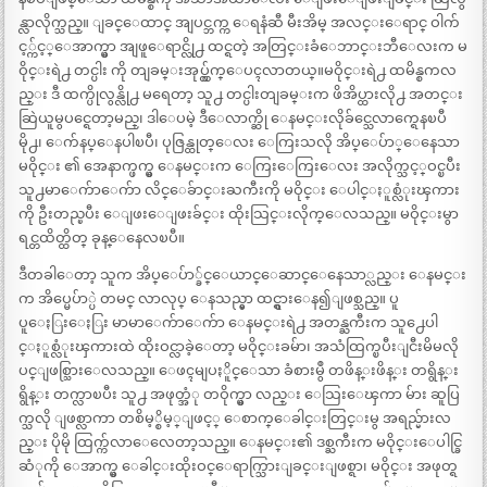
န္လာလိုက္သည္။ ျခင္ေထာင္ အျပင္ဘက္က ေရနံဆီ မီးအိမ္ အလင္းေရာင္ ဝါက်
င့္က်င့္ေအာက္မွာ အျဖူေရာင္လို႕ ထင္ရတဲ့ အတြင္းခံေဘာင္းဘီေလးက မ
ဝိုင္းရဲ႕ တင္ပါး ကို တျခမ္းအုပ္လွ်က္ေပၚလာတယ္။မဝိုင္းရဲ႕ ထမိန္စကလ
ည္း ဒီ ထက္ပိုလွန္လို႕ မရေတာ့ သူ႕ တင္ပါးတျခမ္းက ဖိအိပ္ထားလို႕ အတင္း
ဆြဲယူမွပင္ရေတာ့မည္၊ ဒါေပမဲ့ ဒီေလာက္ဆို ေနမင္းလိုခ်င္သေလာက္ရေနၿပီ
မို႕၊ ေက်နပ္ေနပါၿပီ၊ ပုဇြန္ထုတ္ေလး ေကြးသလို အိပ္ေပ်ာ္ေနေသာ
မဝိုင္း ၏ အေနာက္ဖက္မွ ေနမင္းက ေကြးေကြးေလး အလိုက္သင့္ဝင္ၿပီး
သူ႕မာေက်ာေက်ာ လိင္ေခ်ာင္းႀကီးကို မဝိုင္း ေပါင္ႏူစ္လံုးၾကား
ကို ဦးတည္ၿပီး ေျဖးေျဖးခ်င္း ထိုးသြင္းလိုက္ေလသည္။ မဝိုင္းမွာ
ရင္တထိတ္ထိတ္ ခုန္ေနေလၿပီ။
ဒီတခါေတာ့ သူက အိပ္ေပ်ာ္ခ်င္ေယာင္ေဆာင္ေနေသာ္လည္း ေနမင္း
က အိပ္မေပ်ာ္ပဲ တမင္ လာလုပ္ ေနသည္မွာ ထင္ရွားေန၍ျဖစ္သည္။ ပူ
ပူေႏြးေႏြး မာမာေက်ာေက်ာ ေနမင္းရဲ႕ အတန္ႀကီးက သူ႕ေပါ
င္ႏူစ္လံုးၾကားထဲ ထိုးဝင္လာခဲ့ေတာ့ မဝိုင္းခမ်ာ၊ အသံထြက္ၿပီးျငီးမိမလို
ပင္ျဖစ္သြားေလသည္။ ေဖၚမျပႏိူင္ေသာ ခံစားမွဳ တဖိန္းဖိန္း တရွိန္း
ရွိန္း တက္လာၿပီး သူ႕ အဖုတ္အံု တဝိုက္မွာ လည္း ေသြးေၾကာ မ်ား ဆူပြ
က္သလို ျဖစ္လာကာ တစိမ့္စိမ့္ျဖင့္ ေစာက္ေခါင္းတြင္းမွ အရည္မ်ားလ
ည္း ပိုမို ထြက္က်လာေလေတာ့သည္။ ေနမင္း၏ ဒစ္ႀကီးက မဝိုင္းေပါင္ခြ
ဆံုကို ေအာက္မွ ေခါင္းထိုးဝင္ေရာက္သြားျခင္းျဖစ္ရာ၊ မဝိုင္း အဖုတ္ရ