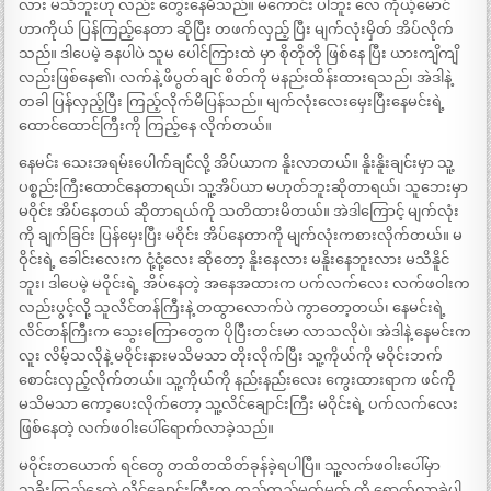
လား မသိဘူးဟု လည်း တွေးနေမိသည်။ မကောင်း ပါဘူး လေ ကိုယ့်မောင်
ဟာကိုယ် ပြန်ကြည့်နေတာ ဆိုပြီး တဖက်လှည့် ပြီး မျက်လုံးမှိတ် အိပ်လိုက်
သည်။ ဒါပေမဲ့ ခနပါပဲ သူမ ပေါင်ကြားထဲ မှာ စိုတိုတို ဖြစ်နေ ပြီး ယားကျိကျိ
လည်းဖြစ်နေ၏၊ လက်နဲ့ ဖိပွတ်ချင် စိတ်ကို မနည်းထိန်းထားရသည်၊ အဲဒါနဲ့
တခါ ပြန်လှည့်ပြီး ကြည့်လိုက်မိပြန်သည်။ မျက်လုံးလေးမှေးပြီးနေမင်းရဲ့
ထောင်ထောင်ကြီးကို ကြည့်နေ လိုက်တယ်။
နေမင်း သေးအရမ်းပေါက်ချင်လို့ အိပ်ယာက နိူးလာတယ်။ နိူးနိူးချင်းမှာ သူ့
ပစ္စည်းကြီးထောင်နေတာရယ်၊ သူ့အိပ်ယာ မဟုတ်ဘူးဆိုတာရယ်၊ သူဘေးမှာ
မဝိုင်း အိပ်နေတယ် ဆိုတာရယ်ကို သတိထားမိတယ်။ အဲဒါကြောင့် မျက်လုံး
ကို ချက်ခြင်း ပြန်မှေးပြီး မဝိုင်း အိပ်နေတာကို မျက်လုံးကစားလိုက်တယ်။ မ
ဝိုင်းရဲ့ ခေါင်းလေးက ငုံ့ငုံ့လေး ဆိုတော့ နိူးနေလား မနိူးနေဘူးလား မသိနိူင်
ဘူး၊ ဒါပေမဲ့ မဝိုင်းရဲ့ အိပ်နေတဲ့ အနေအထားက ပက်လက်လေး လက်ဖဝါးက
လည်းပွင့်လို့ သူလိင်တန်ကြီးနဲ့ တထွာလောက်ပဲ ကွာတော့တယ်၊ နေမင်းရဲ့
လိင်တန်ကြီးက သွေးကြောတွေက ပိုပြီးတင်းမာ လာသလိုပဲ၊ အဲဒါနဲ့ နေမင်းက
လူး လိမ့်သလိုနဲ့ မဝိုင်းနားမသိမသာ တိုးလိုက်ပြီး သူ့ကိုယ်ကို မဝိုင်းဘက်
စောင်းလှည့်လိုက်တယ်။ သူ့ကိုယ်ကို နည်းနည်းလေး ကွေးထားရာက ဖင်ကို
မသိမသာ ကော့ပေးလိုက်တော့ သူ့လိင်ချောင်းကြီး မဝိုင်းရဲ့ ပက်လက်လေး
ဖြစ်နေတဲ့ လက်ဖဝါးပေါ်ရောက်လာခဲ့သည်။
မဝိုင်းတယောက် ရင်တွေ တထိတထိတ်ခုန်ခဲ့ရပါပြီ။ သူ့လက်ဖဝါးပေါ်မှာ
သူခိုးကြည့်နေတဲ့ လိင်ချောင်းကြီးက တည့်တည့်မတ်မတ် ကို ရောက်လာခဲ့ပါ