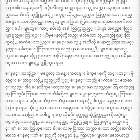
မွာ ပထမ ေနမင္း အိပ္ယာထဲ ေသးေပါက္ခ်သည္ မွန္ၿပီး ရုတ္တရက္ ရြံ႕ရွာ
သြား၏၊ ေနမင္းကို ႏိူးလိုက္ရေအာင္ကလည္း သူ႕လက္က ေနမင္း ပစၥ
ည္းႀကီးကို ဆုပ္ကိုင္ထားလို႕ မလုပ္ရဲ၊ သို႕ေသာ္လည္း ထြက္လာေသာ အရည္
မ်ားမွာ ေသးလိုလည္း မဟုတ္ ပူေႏြးေႏြးေပမဲ့ ေရအမ်ားႀကီးလ
ည္း မပါ၊ ျမတ္ေက်ာ္ ၿပီးတဲ့ အခါ ထြက္တတ္သည့္ ျဖဴျဖဴ အရည္ေတြပဲ
ျဖစ္မည္ဟုေတြးရင္း ျငိမ္ေနလိုက္မိသည္။ မသိမသာ သူ႕လက္ကို ရုန္းထြ
က္မလို႕ ႀကံေသာ္လည္း ေနမင္းမွာ သူ႕ အလိုလို ေနာက္ဆုတ္သြားသျဖင့္
နည္နည္း စိတ္ေပါ့သြားရသည္၊ လက္ထဲ မွာ ေစးကပ္ကပ္လို ျဖစ္ေနေသာ္လ
ည္း ေရေဆးဖို႕ ညဘက္ ထသြားရမွာ လည္း ေၾကာက္သျဖင့္ ထမိန္ေ
ပၚသာ လက္ျဖင့္သုပ္ပစ္လိုက္ရသည္။
ေနမင္းထထိုင္တာ ျမင္ရေတာ့ ကမန္းကတမ္း မ်က္ေစ့ကို တင္းတင္း မွိ
တ္ရင္း ေညွာင္းလို႕ လွည့္သလိုႏူင့္ ေနမင္းဘက္ကို ေက်ာေပး တေစာ
င္းလွည့္ အိပ္ေနလိုက္ေတာ့သည္။ ေနမင္းမွာ သုတ္ရည္ေတြ တထုတ္ထု
တ္ ထြက္ၿပီးသြားေတာ့ အသိစိတ္ခ်က္ျခင္းျပန္ဝင္လာကာ ထိတ္လန္႕ သြားေ
သာ္ လည္း မဝိုင္း ဆီမွ ဘာသံမွ မၾကားရ လို႕ စိတ္နည္းနည္း ေအး
သြားရသည္၊ သို႕ေပမဲ့ ေသး က အရမ္းေပါက္ခ်င္ေတာ့ မထူးေတာ့ဘူး
ေသးေတာ့သြားေပါက္မွ ရမယ္ ဆိုၿပီး ငုတ္တုတ္ထထိုင္လိုက္သည္။ ထိုအခိုက္မွာ
ပင္ မဝိုင္းတဖက္သို႕ ေစာင္းလွည့္ အိပ္လိုက္သည္ကို ေတြ႕လိုက္ရသည္၊ မဝို
င္း၏ ေသး သြယ္ေသာ ခါးေလးမွ စြံကား တက္လာ ေသာ တင္လံုးႀကီး
မ်ားက ေနမင္း၏ ေနာင္တ ကို လုပ္မေနပါနဲ႕ ကြာဟုေျပာေနသေယာင္၊