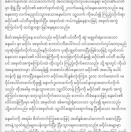
စောက်ဖုတ်ထဲ ဝင်သလောက်ကို အဝင်အထွက်လုပ်ပေးနေရာ မဝိုင်း၏ပင်တီ
မှာ စိုရွဲ ပြီး မဝိုင်း၏ စောက်ဖုတ်ထဲသို့ ၂လက်မခန့် ဝင်နေပေတော့သည်။ ခန
နေတော့ လက်ညှောင်းသွားသောနေမင်းက သူ့လက် ကိုဖယ်၍ ကြည့်လိုက်ရာ
မဝိုင်း၏ ပင်တီမှာစိုစွတ်ပြီး အဖုတ်ထဲ ကပ်ကျန်နေခဲ့သဖြင့် အဖုတ်အကွဲ
ကြောင်းကို ထင်ရှားစွာ မြင်နေရပေသည်။
စိတ်အရမ်းကြွနေ သော်လည်း မဝိုင်း၏ ပင်တီကို ဆွဲ မချွတ်ရဲသေးသော
နေမင်း မှာ မဝိုင်း အဖုတ်ထဲ ဘောင်းဘီပေါ်ကပင် ဝင်သလောက်လုပ်တော့မည်
ဟုဆုံးဖြတ်လိုက်သည်။နဂိုလ်ထဲက ပုဆိုးချွတ်ထားပြီးဖြစ်သဖြင့် လွတ်လပ်
နေသော နေမင်း၏ လိင်တန်ကြီးကို သေခြာကိုင်ထိန်း၍ မဝိုင်း၏ ပင်တီ ပေါ်မှ
ပင် အဖုတ်အကွဲကြောင်းထဲ ထိုးသွင်း ကြည့်လိုက်လေသည်၊ သို့ ရာတွင် ကိုယ်
အနေအထားမှာ သိပ်မမှန်၍ တစောင်းအိပ်နေသော မဝိုင်း၏ အပေါ်မှ ပေါင်
တန်ကို နဲနဲ ကားပြီးနေမင်းက မဝိုင်းပေါင်နူစ်လုံးကြား ဒူးတ ဘက်ထောက် ၊မ
ဝိုင်းပေါင်တဖက်ကိုခွ၍ နောက်ဒူးတဖက်ကို မဝိုင်းဖင်နားမှာထောက်လိုက်
သည်၊ ထိုအခါမှ တန်းသွားသော သူ့လိင်တန် ကြီးကို မဝိုင်း၏ အဖုတ် အကွဲ
ကြောင်းအဝမှာ တေ့သွင်းလိုက်လေသည်၊ ဘောင်း ဘီခံနေသဖြင့် နေမင်း၏
လိင်တန်ကြီးမှာ မဝိုင်း အဖုတ်ထဲ ဒစ်ကျော်ရုံလေးသာ သွင်း၍ ရလေသည်၊
သို့သော်လည်း မဝိုင်းအဖုတ်ထဲ သူ့လိင်ချောင်းရောက်နေ ပြီဆိုသော အသိက။
နေမင်းကို အရမ်း စိတ်တက်ကြွစေသဖြင့် အခါနူစ်ဆယ်လောက် ဆောင့်ပြီး
တာနဲ့ သုတ်ရည်များပန်းထွက်ပြီး ပြီးသွားရလေတော့သည်။ မဝိုင်းခမျာမှာ
လည်း နေမင်း ဒစ်ကြီး သူ့ အဖုတ်ထဲ ထည့်ခံရသဖြင့် အပျိုကြီးအနေဖြင့် လက်