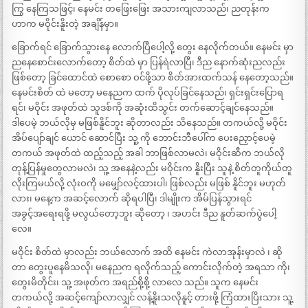
ကြွ နေကြသဖြင့်၊ နေမင်း တဖြေးဖြေး အသားကျလာသည်၊ ညတုန်းက
ဟာက မဝိုင်းနိူးတဲ့ အချိန်မှာ။
ခြောက်ရင် ခြောက်သွားနေ လောက်ပြီပေါ့လို့ တွေး နေလိုက်တယ်။ နေမင်း မှာ
ညနေစောင်းလောက်တော့ စိတ်ထဲ မှာ ပြန်ရဲလာပြီ၊ ဒီည နောက်ဆုံးညလည်း
ဖြစ်တော့ ခြင်ထောင်ထဲ စောစော ဝင်ဖို့သာ စိတ်အားထက်သန် နေတော့သည်။
နေမင်းစိတ် ထဲ မတော့ မနေညက ထက် ပိုလုပ်ခြင်နေသည်၊ ရှင်းရှင်းပြောရ
ရင်၊ မဝိုင်း အဖုတ်ထဲ သူဒစ်ကို အဆုံးထိသွင်း တက်ဆောင့်ချင်နေသည်။
ဒါပေမဲ့ ဘယ်လိုမှ မဖြစ်နိူင်ဘူး ဆိုတာလည်း သိနေသည်။ တကယ်လို့ မဝိုင်း
အိပ်ပျော်ချင် ယောင် ဆောင်ပြီး သူ့ ကို ဘောင်းဘီပေါ်က ပေးညှောင့်ပေမဲ့
တကယ် အဖုတ်ထဲ ထည့်သည့် အခါ ဘာဖြစ်လာမလဲ၊ မဝိုင်းဆီက ဘယ်လို
တုန့်ပြန်မှုတွေလာမလဲ၊ သူ့ အနေနဲ့လည်း မဝိုင်းက နိူးပြီး သူနဲ့ စိတ်တူကိုယ်တူ
လိုးကြမယ်လို့ လုံးဝကို မမျှော်လင့်ထားပါ၊ ဖြစ်လည်း မဖြစ် နိူင်ဘူး မဟုတ်
လား၊ မနေ့က အဆင့်လောက် ဆိုရပါပြီ၊ ဒါမျိုးက အိမ်ပြန်သွားရင်
အခွင့်အရေးရဖို့ မလွယ်တော့ဘူး ဆိုတော့ ၊ အဟင်း ဒီည နူတ်ဆက်ပွဲပေါ့
လေ။
မဝိုင်း စိတ်ထဲ မှာလည်း ဘယ်လောက် အထိ နေမင်း ကဲလာအုန်းမှာလဲ ၊ ဆို
တာ တွေးပူနေမိသလို၊ မနေညက ရလိုက်သည့် ကောင်းလိုက်တဲ့ အရသာ ကို၊
တွေးမိတိုင်း၊ သူ့ အဖုတ်က အရည်စို့စို့ လာလေ သည်။ သူက နေမင်း
တကယ်လို့ အဆင့်ကျော်လာလျှင် လန့်နိူးသလိုနူင့် တားဖို့ ကြံထားပြိးသား သူ့