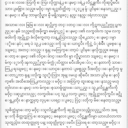
င္း ေလးေတြကို ေကြး လိုက္တာနဲ႕ ေနမင္းရဲ႕ လိင္တန္ႀကီး ကိုဆုပ္မိၿပီး
သားျဖစ္သြား သည္။ မ၀ိုင္းမွာ ရင္တထိတ္ထိတ္ ႏူင့္ခန မွ် ျငိမ္ေနေသာ္လည္း
ေနမင္း ဆီမွ ဘာမွလွဳပ္ရွား မွဳ မရွိသျဖင့္ နည္းနည္းရဲလာသည္။
အသာေလး ဖြဖြ ေလး ဆုပ္လိုက္ တင္းတင္းေလး ကိုင္ၾကည့္လိုက္လုပ္ၾက
ည့္ေနမိ သည္။ထိုအခိုက္မွာ မေမွ်ာ္လင့္ပဲ ေနမင္း၏ လက္ဖ၀ါးက သူမ လက္
ဖ၀ါးကို အုပ္ကိုင္တာ ခံလိုက္ရေတာ့ လန္႕သြားသည္၊ သို႕ေသာ္ ေနမင္းမွာ
ႏိူးေနပံု မရ ပဲ သူ႕ ပစၥည္းကို သူ ေယာင္ၿပီး ကိုင္တဲ့ ပံုစံမ်ိဳး ျဖစ္ေန
သျဖင့္ အတင္းလည္း ရုန္းမထြက္ေတာ့ပဲ ျငိမ္ေနလိုက္သည္။ ခနေန
ေတာ့ ေနမင္း၏ လိင္ေခ်ာင္းႀကီး မွာ လွဳပ္ရွားလာ သျဖင့္ ေနမင္း
မ်က္ႏွာကို ၾကည့္လိုက္ရာ မ်က္လံုးပိတ္ထား ၿပီးအိပ္ေပ်ာ္ ေနတာကို သာေ
တြ႕ ရသျဖင့္ ေနမင္းေယာင္ေနတာပဲ ျဖစ္မည္၊ ဒီအတိုင္းေနလိုက္ မွ
ေတာ္ၾကာ ရုန္းလိုက္မွ သူႏိူးသြား အုန္းမယ္ ဆိုၿပီး အသာျငိမ္ ေနလို
က္၏၊ အထိအေတြ႕ကလည္း မ၀ိုင္း အတြက္ ထူးဆန္းေနသည္ မဟု
တ္ပါလား၊ ေနမင္းက မ်က္ေစ့သာမွိတ္ထားေသာ္လည္း သူ႕လိင္တန္ႀကီးကို
မ၀ိုင္းဆုပ္ထားသည့္ လက္ဖ၀ါးေပၚ သူ႕ လက္ျဖင့္ အုပ္ကိုင္ထားလိုက္ၿပီး ဖင္ကို
ေရွ႕တိုး ေနာက္ဆုတ္ လုပ္ေပးရင္းျဖင့္ ဂြင္းတိုက္ မိေနေတာ့သည္။
သူစိတ္ထဲမွာေတာ့ မ၀ိုင္းသူလိင္တန္ႀကီးကို ဆုပ္ကိုင္ထားသည္ဆိုသည့္အသိက အရ
မ္းကို စိတ္တက္ၾကြ ေစသျဖင့္ ခနေလးျဖင့္ လိင္တန္ႀကီးမွာ ယားယံလာကာ
သုတ္ရည္မ်ား တထုတ္ထုတ္ ပန္းထုတ္လိုက္ရင္းၿပီး သြားရ ေတာ့သည္။ မဝိုင္း