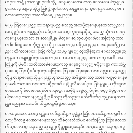
ဟင္း ကနဲ႕ သက္ျပင္းခ်လို႕ ေနမင္းတေယာက္ ေသးေပါက္ရန္ျခ
င္ေထာင္ အျပင္ သို႕ ထြက္ခဲ့ရပါေတာ့သည္။ ေနာက္ေန႕ ကေတာ့ မဂၤ
လာေဆာင္မည့္ အႀကိဳေန႕ျဖစ္သျဖင့္။
မ႑ပ္ တြင္းျပင္ဆင္ စားစရာျပင္ဆင္ စသည္ အလုပ္ရွဳတ္ေနၾကေသာ္လည္း
အလွဴရွင္မ်ားက ဧည့္သည္မ်ား မပ်င္းေအာင္ ဘုရားဖူးပို႕ေပးမည္ ဆိုကာ ေရာ
က္ေန ၾကေသာ အျခားျမိဳ႕မွ မိတ္ေဆြ သူငယ္ခ်င္းမ်ား အတြက္ ကား
တစီး စီစဥ္ေပးလိုက္သည္။ ထို႕ ေၾကာင့္ မဝိုင္းႏူင့္ ေနမင္းတို႕ လ
ည္း ထိုကားေလး တြင္ က်ပ္က်ပ္ သပ္သပ္ ျဖင့္ လိုက္ပါခဲ့ၾက ေလသည္။ ည
တုန္းက အျဖစ္အပ်က္ေၾကာင့္ တေယာက္ႏူင့္ တေယာက္ အထိ အေ
တြ႕ကို ပိုၿပီး သတိထားမိေနၾကသူ ေနမင္းႏူင့္ မဝိုင္းမွာ ကားက်ပ္က်
ပ္ ေပၚတြင္ ပိုၿပီးရမက္ေသြးေတြ ၾကြေနၾကေလသည္၊ ညေနဖက္သူ
တို႕ တဲရာေနရာသို႕ ျပန္လာၾကသည့္ အခ်ိန္မွာေတာ့ ကားေပၚမွာ ေနမ
င္း၏ လက္ေမာင္းက မဝိုင္း၏ ႏိူ႕သီးေခါင္း ခြ်န္ျမျမ ထိုးျခစ္
ေနတာကို ခံစားေနရၿပီး ေနမင္း အမွဳမဲ့ အမွတ္မဲ့ ပံုစံျဖင့္ မဝိုင္း ေ
ပါင္ေပၚ လက္ႏူင့္ဆုပ္ကိုင္ မိသည္ ကိုလည္း မသိက်ိဳးက်င္ လုပ္ထားၾကသ
ည္။ ညေနစာ စားၿပီး အိပ္ယာဝင္ကာနီးမွာေတာ့။
ေနမင္းတေယာက္ ရင္ထဲက တဒိန္းဒိန္း ခုန္သံမွာ တြံေတးသိန္းတန္၏ ေ
လာ္စပီကာမွ ေအာ္ေနသည့္ သီခ်င္းသံကိုပင္ ေက်ာ္ထြက္ သြားမတတ္
က်ယ္ေလာင္ေနသည္ ဟု သူ႕ကိုယ္သူထင္ေနမိေတာ့သည္။ ေနမင္းႏူ