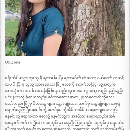
Unicode
ခရီးသိပ်မသွားဘူးသူ မို့ ရထားစီး ပြီး ရထားဂိတ် ဆုံးတော့ မော်တော် တဆင့်
ထပ် စီးပြီးမှ သူတို့ သွားနေသော မြို့ လေးကို ရောက်သဖြင့်၊ သူ့အတွက်
အားလုံးက အသစ် အဆန်းဖြစ်နေသည်၊ သွားနေမကျ တော့ လည်း နည်းနည်း
ပင်ပန်းသလို ခံစားရသည်။ မင်္ဂလာဆောင်မှာက ၂ရက်လောက်လိုသေး
သော်လည်း မြို့မှ မိတ်ဆွေ များ၊ သူ့အမျိုးသား ဘက်မှ ဆွေမျိုးများ တဖွဲဖွဲ
ရောက်နေကြပြီ။ နေမင်းတို့ မောင်နှမ ကိုအိမ်တအိမ်မှာ နေရာချပေးသည်၊
နေမင်းတို့ ရောက်တာ စောလို့ နေမင်းတို့က အခန်းထဲ နေရာရသည်။ အိမ်
အနောက် ဖက် ကခြံထဲ ကရေတွင်းမှာ ရေချိုးကြရသည်။ ရေတွင်းမှ ရေခတ်မ
ချိုးဘူးသည့် နေမင်းက တော့ပျော်နေသည်၊ ညနေဘက် သူတို့ သတို့သမီးအိမ်