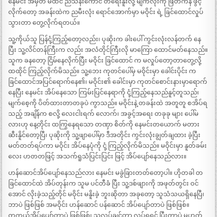
နေမင်း အမှတ် မထင် ညသန်းကောင် တရေးနိူးလို့ မျက်လုံးကို ဖြတ်ကနဲ ဖွင့်
လိုက်တော့ အခန်းထဲက ညမီးလုံး ရောင်အောက်မှာ မဝိုင်း ရဲ့ ခြင်ထောင်လှုပ်
သွားတာ တွေ့လိုက်ရတယ်။
သူ့ကိုယ်သူ ပြန်ငုံ့ကြည့်တော့လည်း၊ ပုဆိုးက ခါးပေါ် ကွင်းလုံးလန်တက် နေ
ပြီး သူ့လိင်တန်ကြီးက လည်း အလံတိုင်ကြီးလို မာကြော ထောင်မတ်နေသည်။
သူက ခနတော့ ငြိမ်နေလိုက်ပြီး မဝိုင်း ခြင်ထောင် က မလှုပ်တော့တာတွေ့လို့
ထထိုင် ကြည့်လိုက်မိသည်။ သူ့ဘေး ကုတင်ပေါ်မှ မဝိုင်းမှာ ခေါင်းပိုင်း က
ခြင်ထောင်အပြင်ရောက်နေ၏၊ မဝိုင်း၏ ခေါင်းမှာ ကုတင်စောင်းနားမှာရောက်
နေပြီး နေမင်း အိပ်နေသော ကြမ်းပြင်နေရာကို ငုံ့ကြည့်နေသည်နူင့်တူသည်၊
မျက်စေ့ကို ပိတ်ထားတာတခုပဲ ကွာသည်။ မဝိုင်းနဲ့ တခန်းထဲ အတူတူ စအိပ်ရ
သည့် အချိန်က စလို့ လေးငါးရက် လောက်၊ အခွင့်အရေး တခုခု များ ပေါ်မ
လားဟု နေ့တိုင်း ထကြွနေရသော တဏှာ စိတ်ကို နေမင်းတယောက် မတား
ဆီးနိူင်တော့ပြီ၊ ပုဆိုးကို သူ့ဖျာပေါ်မှာ ဒီအတိုင်း ကွင်းလုံးချွတ်ချထား ခဲ့ပြီး
မတ်တတ်ရပ်ကာ မဝိုင်း အိပ်နေပုံကို ငုံ့ ကြည့်လိုက်မိသည်။ မဝိုင်းမှာ နူတ်ခမ်း
လေး ဟတတဖြင့် အသက်ရူသံပြင်းပြင်း ဖြင့် အိပ်ပျော်နေသည်လား။
ဟန်ဆောင်အိပ်ပျော်နေသည်လား နေမင်း မခွဲခြားတတ်တော့ပါ။ ဟိုတခါ တ
ခြင်ထောင်ထဲ အိပ်တုန်းက သူမ ပင်တီခံ ပြီး သူ့ဒစ်ဖျားကို အဖုတ်တွင်း ဝင်
အောင် လိုးခဲ့သည့်တိုင် မဝိုင်း မနိူးခဲ့ ဘူးဆိုတာ အခုတော့ သူသံသယရှိနေပြီ၊
ဘာပဲ ဖြစ်ဖြစ် အမဝိုင်း ဟန်ဆောင် ပန်ဆောင် အိပ်ပျော်တာပဲ ဖြစ်ဖြစ်။
တကယ်အိပ်ပျော်တာပဲ ဖြစ်ဖြစ်၊ သူလုပ်ချင်တာ လုပ်ရရင် ပြီးတာပဲ မဟုတ်