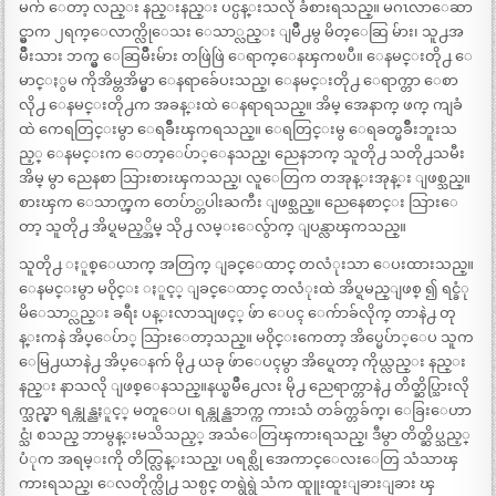
မက် ေတာ့ လည္း နည္းနည္း ပင္ပန္းသလို ခံစားရသည္။ မဂၤလာေဆာ
င္မွာက ၂ရက္ေလာက္လိုေသး ေသာ္လည္း ျမိဳ႕မွ မိတ္ေဆြ မ်ား၊ သူ႕အ
မ်ိဳးသား ဘက္မွ ေဆြမ်ိဳးမ်ား တဖြဲဖြဲ ေရာက္ေနၾကၿပီ။ ေနမင္းတို႕ ေ
မာင္ႏွမ ကိုအိမ္တအိမ္မွာ ေနရာခ်ေပးသည္၊ ေနမင္းတို႕ ေရာက္တာ ေစာ
လို႕ ေနမင္းတို႕က အခန္းထဲ ေနရာရသည္။ အိမ္ အေနာက္ ဖက္ ကျခံ
ထဲ ကေရတြင္းမွာ ေရခ်ိဳးၾကရသည္။ ေရတြင္းမွ ေရခတ္မခ်ိဳးဘူးသ
ည့္ ေနမင္းက ေတာ့ေပ်ာ္ေနသည္၊ ညေနဘက္ သူတို႕ သတို႕သမီး
အိမ္ မွာ ညေနစာ သြားစားၾကသည္၊ လူေတြက တအုန္းအုန္း ျဖစ္သည္။
စားၾက ေသာက္ၾက တေပ်ာ္တပါးႀကီး ျဖစ္သည္။ ညေနေစာင္း သြားေ
တာ့ သူတို႕ အိပ္ရမည့္အိမ္ သို႕ လမ္းေလွ်ာက္ ျပန္လာၾကသည္။
သူတို႕ ႏူစ္ေယာက္ အတြက္ ျခင္ေထာင္ တလံုးသာ ေပးထားသည္။
ေနမင္းမွာ မ၀ိုင္း ႏူင့္ ျခင္ေထာင္ တလံုးထဲ အိပ္ရမည္ျဖစ္ ၍ ရင္ခံု
မိေသာ္လည္း ခရီး ပန္းလာသျဖင့္ ဖ်ာ ေပၚ ေက်ာခ်လိုက္ တာနဲ႕ တု
န္းကနဲ အိပ္ေပ်ာ္ သြားေတာ့သည္။ မ၀ိုင္းကေတာ့ အိပ္မေပ်ာ္ေပ သူက
ေမြ႕ယာနဲ႕ အိပ္ေနက် မို႕ ယခု ဖ်ာေပၚမွာ အိပ္ရေတာ့ ကိုယ္လည္း နည္း
နည္း နာသလို ျဖစ္ေနသည္။နယ္ၿမိဳ႕ေလး မို႕ ညေရာက္တာနဲ႕ တိတ္ဆိပ္သြားလို
က္သည္မွာ ရန္ကုန္ညႏူင့္ မတူေပ၊ ရန္ကုန္ညဘက္က ကားသံ တခ်က္တခ်က္၊ ေခြးေဟာ
င္သံ၊ စသည္ ဘာမွန္းမသိသည့္ အသံေတြၾကားရသည္၊ ဒီမွာ တိတ္ဆိပ္သည့္
ပံုက အရမ္းကို တိတ္လြန္းသည္၊ ပရစ္လို အေကာင္ေလးေတြ သံသာၾ
ကားရသည္၊ ေလတိုက္လို႕ သစ္ပင္ တရွဲရွဲ သံက ထူူးထူးျခားျခား ၾ