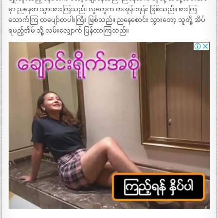
မှာ ညနေစာ သွားစားကြသည်၊ လူတွေက တအုန်းအုန်း ဖြစ်သည်။ စားကြ
သောက်ကြ တပျော်တပါးကြီး ဖြစ်သည်။ ညနေစောင်း သွားတော့ သူတို့ အိပ်
ရမည့်အိမ် သို့ လမ်းလျှောက် ပြန်လာကြသည်။