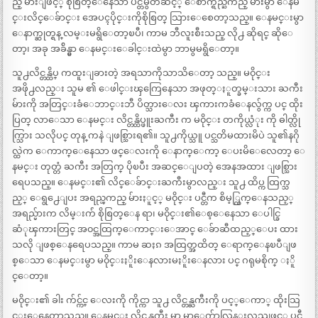
ည္ မ်ားျဖင့္ စိုစြတ္ေနေသာ ပင္တီမွတဆင့္ ေစာက္ရည္ႀကည္ မ်ားမွာ ေနမ
င္းလိင္ေခ်ာင္း အေပၚပိုင္းကိုစိုစြတ္ သြားေစေတာ့သည္။ ေနမင္းမွာ
ေနာက္ဆုတ္ရန္ လမ္းမရွိေတာ့ၿပီ၊ ကာမ ဘီလူးစီးသည္ လို႕ ဆိုရင္ ဆိုေ
တာ့၊ အခု အခ်ိန္မွာ ေနမင္းေခါင္းထဲမွာ ဘာမွမရွိေတာ့။
သူ႕လိင္တန္ထိပ္ ကထူးျခားတဲ့ အရသာကိုသာသိေတာ့ သည္။ မ၀ိုင္း
အဖို႕လည္း သူမ ၏ ေဖါင္းၾကြေနေသာ အဖုတ္ႏူတ္ခမ္းသား ႀကီး
မ်ားကို အတြင္းခံေဘာင္းဘီ ပိတ္သားေလး ၾကားကခံေနလွ်က္က ပင္ ထိုး
ပြတ္ လာေသာ ေနမင္း လိင္တန္ထိပ္ဖူးႀကီး က မ၀ိုင္း တကိုယ္လံုး ကို ဓါတ္လို
က္သြား သလိုပင္ တုန္ ကနဲ ျဖစ္သြားရ၏။ သူ႕ကိုယ္သူ ပင္သတိမထားမိပဲ သူ၏နဂို
လ္ထဲက ေကာက္ေနေသာ ဖင္ေလးကို ေနာက္ေကာ့ ေပးမိေလေတာ့ ေ
နမင္း တုတ္တံ ႀကီး အတြက္ ပိုၿပီး အဆင္ေျပတဲ့ အေနအထား ျဖစ္သြား
ရေပသည္။ ေနမင္း၏ လိင္ေခ်ာင္းႀကီးမွာလည္း သူ႕ ထိပ္က ထြက္သ
ည့္ ေရွ႕ေျပး အရည္ၾကည္ မ်ားႏူင့္ မ၀ိုင္း ပင္တီက စိမ့္ထြက္ေနသည့္
အရည္မ်ားက လိမ္းက်ံ စိုစြတ္ေန ရာ၊ မ၀ိုင္း၏ေစ့ေနေသာ ေပါင္ခြ
ဆံုၾကားတြင္ အ၀င္အထြက္ေကာင္းေအာင္ ေခ်ာဆီထည့္ေပး ထား
သလို ျဖစ္ေနရေပသည္။ ကာမ ဆႏၵ အထြတ္အထိတ္ ေရာက္ေနၿပီျဖ
စ္ေသာ ေနမင္းမွာ မ၀ိုင္းႏိူးေနလားမႏိူးေနလား ပင္ ဂရုမစိုက္ ႏိူ
င္ေတာ့။
မ၀ိုင္း၏ ခါး က်င္က်င္ ေလးကို ကိုင္ကာ သူ႕ လိင္တန္ႀကီးကို ပင့္ေကာ္ ထိုးသြ
င္းေနေတာ့သည္။ ေနမင္း လိင္တန္ႀကီး မွာ မာေက်ာလြန္းလွသျဖင့္ ပင္တီ