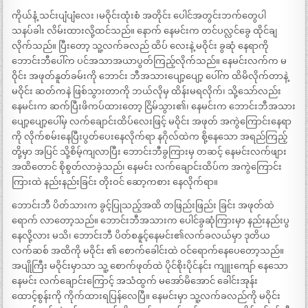
ကိုယ်နံ့ သင်းပျံပျံလေး ၊မဝိုင်းထုံးစံ အတိုင်း ပေါင်အတွင်းဘက်တွေပါ
သနပ်ခါး လိမ်းထားလို့ထင်သည်။ နောက် နေမင်းက တင်ပလ္လင်ခွေ ထိုင်ချ
လိုက်သည်။ ပြီးတော့ သူ့လက်ခလည် ထိပ် လေးနဲ့ မဝိုင်း ခွဆုံ နေရာကို
ဘောင်းဘီပေါ်က ပင်အသာအယာပွတ်ကြည့်လိုက်သည်။ နေမင်းလက်က မ
ဝိုင်း အဖုတ်နူတ်ခမ်းကို ဘောင်း ဘီအသားပျော့ပျော့ ပေါ်က ထိမိလိုက်တာနဲ့
မဝိုင်း ဆတ်ကနဲ ဖြစ်သွားတာကို ဘယ်လိုမှ ထိန်းမရလိုက်၊ သို့သော်လည်း
နေမင်းက ဆက်ပြီးဖိကပ်ထားတော့ ငြိမ်သွား၏၊ နေမင်းက ဘောင်းဘီအသား
ပျော့ပျော့ပေါ်မှ လက်ချောင်းထိပ်လေးဖြင့် မဝိုင်း အဖုတ် အကွဲကြောင်းနေရာ
ကို လိုက်စမ်းနေပြီးပွတ်ပေးနေလိုက်ရာ နဂိုလ်ထဲက စို့နေသော အရည်ကြည့်
တို့မှာ အပြင် သို့စိမ့်ကျလာပြီး ဘောင်းဘီခွကြားမှ တဆင့် နေမင်းလက်ဖျား
အထိတောင် စိုစွတ်လာခဲ့သည်၊ နေမင်း လက်ချောင်းထိပ်က အကွဲကြောင်း
ကြားထဲ နည်းနည်းခြင်း တိုးဝင် ဆော့ကစား နေလိုက်ရာ။
ဘောင်းဘီ ပိတ်သားက ခွင့်ပြုသည့်အထိ တဖြည်းဖြည်း ခြင်း အဖုတ်ထဲ
ရောက် လာတော့သည်။ ဘောင်းဘီအသားက ပေါင်ခွဆုံကြားမှာ နည်းနည်းပွ
နေလို့လား မသိ၊ ဘောင်းဘီ ပိတ်စနူင့်နေမင်း၏လက်ခလယ်မှာ ဒုတိယ
လက်ဆစ် အထိကို မဝိုင်း ၏ စောက်ခေါင်းထဲ ဝင်ရောက်နေပေတော့သည်။
အပျိုကြီး မဝိုင်းမှာသာ သူ့ စောက်ဖုတ်ထဲ ပိုင်စိုးပိုင်နင်း ကျူးကျော် နေသော
နေမင်း လက်ချောင်းကြောင့် အသံထွက် မအော်မိအောင် ခေါင်းအုန်း
ထောင့်စွန်းကို ကိုက်ထားရပြန်လေပြီ။ နေမင်းမှာ သူ့လက်ခလည်ကို မဝိုင်း