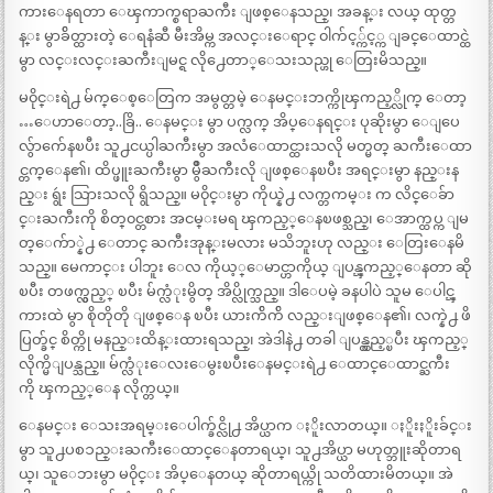
ကားေနရတာ ေၾကာက္စရာႀကီး ျဖစ္ေနသည္၊ အခန္း လယ္ ထုတ္တ
န္း မွာခ်ိတ္ထားတဲ့ ေရနံဆီ မီးအိမ္က အလင္းေရာင္ ၀ါက်င့္က်င့္က ျခင္ေထာင္ထဲ
မွာ လင္းလင္းႀကီးျမင္ရ လို႕ေတာ္ေသးသည္ဟု ေတြးမိသည္။
မ၀ိုင္းရဲ႕ မ်က္ေစ့ေတြက အမွတ္တမဲ့ ေနမင္းဘက္ကိုၾကည့္လိုက္ ေတာ့
…ေဟာေတာ့..ခြိ.. ေနမင္း မွာ ပက္လက္ အိပ္ေနရင္း ပုဆိုးမွာ ေျပေ
လွ်ာက်ေနၿပီး သူ႕ငယ္ပါႀကီးမွာ အလံေထာင္ထားသလို မတ္မတ္ ႀကီးေထာ
င္တက္ေန၏၊ ထိပ္ဖူးႀကီးမွာ မွိဳႀကီးလို ျဖစ္ေနၿပီး အရင္းမွာ နည္းန
ည္း ရွဴး သြားသလို ရွိသည္။ မ၀ိုင္းမွာ ကိုယ္နဲ႕ လက္တကမ္း က လိင္ေခ်ာ
င္းႀကီးကို စိတ္၀င္တစား အငမ္းမရ ၾကည့္ေနၿဖစ္သည္၊ ေအာက္ထပ္က ျမ
တ္ေက်ာ္နဲ႕ ေတာင္ ႀကီးအုန္းမလား မသိဘူးဟု လည္း ေတြးေနမိ
သည္။ မေကာင္း ပါဘူး ေလ ကိုယ့္ေမာင္ဟာကိုယ္ ျပန္ၾကည့္ေနတာ ဆို
ၿပီး တဖက္လွည့္ ၿပီး မ်က္လံုးမွိတ္ အိပ္လိုက္သည္။ ဒါေပမဲ့ ခနပါပဲ သူမ ေပါင္ၾ
ကားထဲ မွာ စိုတိုတို ျဖစ္ေန ၿပီး ယားက်ိက်ိ လည္းျဖစ္ေန၏၊ လက္နဲ႕ ဖိ
ပြတ္ခ်င္ စိတ္ကို မနည္းထိန္းထားရသည္၊ အဲဒါနဲ႕ တခါ ျပန္လွည့္ၿပီး ၾကည့္
လိုက္မိျပန္သည္။ မ်က္လံုးေလးေမွးၿပီးေနမင္းရဲ႕ ေထာင္ေထာင္ႀကီး
ကို ၾကည့္ေန လိုက္တယ္။
ေနမင္း ေသးအရမ္းေပါက္ခ်င္လို႕ အိပ္ယာက ႏိူးလာတယ္။ ႏိူးႏိူးခ်င္း
မွာ သူ႕ပစၥည္းႀကီးေထာင္ေနတာရယ္၊ သူ႕အိပ္ယာ မဟုတ္ဘူးဆိုတာရ
ယ္၊ သူေဘးမွာ မ၀ိုင္း အိပ္ေနတယ္ ဆိုတာရယ္ကို သတိထားမိတယ္။ အဲ