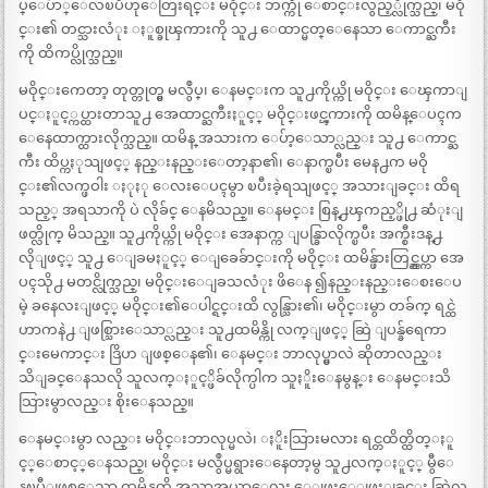
ပ္ေပ်ာ္ေလၿပီဟုေတြးရင္း မဝိုင္း ဘက္ကို ေစာင္းလွည့္လိုက္သည္၊ မဝို
င္း၏ တင္သားလံုး ႏူစ္ခုၾကားကို သူ႕ ေထာင္မတ္ေနေသာ ေကာင္ႀကီး
ကို ထိကပ္လိုက္သည္။
မဝိုင္းကေတာ့ တုတ္တုတ္မွ မလွဳပ္၊ ေနမင္းက သူ႕ကိုယ္ကို မဝိုင္း ေၾကာျ
ပင္ႏူင့္ကပ္ထားတာသူ႕ အေထာင္ႀကီးႏူင့္ မဝိုင္းဖင္ၾကားကို ထမိန္ေပၚက
ေနေထာက္ထားလိုက္သည္။ ထမိန္ အသားက ေပ်ာ့ေသာ္လည္း သူ႕ ေကာင္ႀ
ကီး ထိပ္ကႏုသျဖင့္ နည္းနည္းေတာ့နာ၏၊ ေနာက္ၿပီး မေန႕က မဝို
င္း၏လက္ဖဝါး ႏုႏု ေလးေပၚမွာ ၿပီးခဲ့ရသျဖင့္ အသားျခင္း ထိရ
သည့္ အရသာကို ပဲ လိုခ်င္ ေနမိသည္။ ေနမင္း စြန္႕ၾကည့္ဖို႕ ဆံုးျ
ဖတ္လိုက္ မိသည္။ သူ႕ကိုယ္ကို မဝိုင္း အေနာက္က ျပန္ခြာလိုက္ၿပီး အက္စီးဒန္႕
လိုျဖင့္ သူ႕ ေျခမႏူင့္ ေျခေခ်ာင္းကို မဝိုင္း ထမိန္ဖ်ားတြင္ညွပ္ကာ အေ
ပၚသို႕ မတင္လိုက္သည္၊ မဝိုင္းေျခသလံုး ဖိေန ၍နည္းနည္းေစးေပ
မဲ့ ခနေလးျဖင့္ မဝိုင္း၏ေပါင္ရင္းထိ လွန္သြား၏၊ မဝိုင္းမွာ တခ်က္ ရင္ထဲ
ဟာကနဲ႕ ျဖစ္သြားေသာ္လည္း သူ႕ထမိန္ကို လက္ျဖင့္ ဆြဲ ျပန္ခ်ရေကာ
င္းမေကာင္း ဒြိဟ ျဖစ္ေန၏၊ ေနမင္း ဘာလုပ္မွာလဲ ဆိုတာလည္း
သိျခင္ေနသလို သူလက္ႏူင့္ဖိခ်လိုက္ပါက သူႏိူးေနမွန္း ေနမင္းသိ
သြားမွာလည္း စိုးေနသည္။
ေနမင္းမွာ လည္း မဝိုင္းဘာလုပ္မလဲ၊ ႏိူးသြားမလား ရင္တထိတ္ထိတ္ႏူ
င့္ေစာင့္ေနသည္၊ မဝိုင္း မလွဳပ္မရွားေနေတာ့မွ သူ႕လက္ႏူင့္ မွီေ
နၿပီျဖစ္ေသာ ထမိန္စကို အသာအယာေလး ေျဖးေျဖးျခင္း ဆြဲလွ