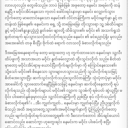
လားဟုလည်း တွေးမိသည်။ ဘာပဲ ဖြစ်ဖြစ် အခုတော့ နေမင်း အရမ်းကို ထန်
နေပြီ ။ မဝိုင်းအိပ်နေသော ကုတင် ခေါင်းရင်းနားမှာ နေမင်း လျှောက်သွား
လိုက်တော့ မာတောင်နေသော နေမင်း၏ လိင်တန်ကြီးက မဝိုင်းမျက်နှာ နူင့် တ
တန်းထဲ ဖြစ်နေ၏၊ နေမင်းက ရှေ့ သို့ တဖြေးဖြေး တိုးသွားရာ သူ့ ဒစ်ထိပ်ဖျား
နူင့် မဝိုင်း၏နူးနူးညံ့ညံ့ နူတ်ခမ်း ဖျားတို့ ထိမိသွား၏၊ မဝိုင်း ၏ အသက်ရူသံ
ရုတ်တရက် ရပ်သွားသလိုထင်လိုက်ရသည်။ နေမင်း ၏ ဖင်ညှောင့်ရိုး မှလည်း
အအေးဓါတ် တခု စီးပြီး ဗိုက်ထဲ ရောက် လာသလို ခံစားလိုက်ရသည်။
ဒီအခြေအနေရောက်မှ တော့ မထူးတော့ ဟု တွက်ထားသော နေမင်းမှာ သူ့လီး
ထိပ်ဖူးကို အသာအယာ မဝိုင်း နူတ်ခမ်းလွှာထဲ ထိုးသွင်းလိုက် သည်။ စိတ်ထဲ
မှာတော့ မဝိုင်းအိပ်ရာမှ ယောင်ပြီးကိုက်ချလိုက်မှာ ကို ကြောင်နေသေး၏၊
သို့သော် မဝိုင်း၏ စိနေသော သွားများဟသွားသည်ကို သူသိလိုက်ရသဖြင့်
စိတ်အေးသွားပြီး ဆက်သွင်းလိုက်သည်။သူလိင်တန်ကြီး သုံးပုံတပုံမှာ မဝိုင်း
အာခေါင်ကို သွားထောက်နေပြီဖြစ်သဖြင့် နေမင်းမှာ ဆက်ထိုးနေတာကို ရပ်
လိုက်ရသည်၊ ထိုအခိုက်မျာပင် မဝိုင်း၏ လျှာက သူဒစ်ကို ရစ်ပတ် ဆွဲယူပြီး မ
ဝိုင်း ပါးစောင်နူစ်ခုမှာလည်း သူ့လိင်တန်ကြီးကို ညှစ်ပြီး စုပ် လိုက်သည်ကို
ခံစားလိုက်ရ၏်၊ …အီး ကျွတ်ကျွတ်… နေမင်းမှာ ကျွတ်စုပ်ပြီး ညီးညူလိုက်
မိသည် အထိ အရသာတွေ့သွား၏၊အမဝိုင်းမျက်နှာကို ငုံ့ကြည့်လိုက်တော့
လည်း မျက်လုံးမှိတ်ရက်သားတွေ့ရ၏၊ ကဲ ဒီလောက်တောင် အိပ်ချင်ယောင်
ဆောင်လည်း ဆောင်ကွာ ဟုတွေးရင်း နေမင်းက မဝိုင်း ပါးစပ်ကို စပြီး