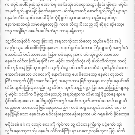
က မဝိုင်းပေါင်ခွဆုံကို အောက်မှ ခေါင်းထိုးဝင်ရောက်သွားခြင်းဖြစ်ရာ၊ မဝိုင်း
အဖုတ်ရည် များဖြင့် စိုစွတ်နေသော ပင်တီမှတဆင့် စောက်ရည်ကြည် များမှာ
နေမင်းလိင်ချောင်း အပေါ်ပိုင်းကိုစိုစွတ် သွားစေတော့သည်။ နေမင်းမှာ
နောက်ဆုတ်ရန် လမ်းမရှိတော့ပြီ၊ ကာမ ဘီလူးစီးသည် လို့ ဆိုရင် ဆိုတော့၊
အခု အချိန်မှာ နေမင်းခေါင်းထဲမှာ ဘာမှမရှိတော့။
သူ့လိင်တန်ထိပ် ကထူးခြားတဲ့ အရသာကိုသာသိတော့ သည်။ မဝိုင်း အဖို့
လည်း သူမ ၏ ဖေါင်းကြွနေသော အဖုတ်နူတ်ခမ်းသား ကြီးများကို အတွင်းခံ
ဘောင်းဘီ ပိတ်သားလေး ကြားကခံနေလျှက်က ပင် ထိုးပွတ် လာသော
နေမင်း လိင်တန်ထိပ်ဖူးကြီး က မဝိုင်း တကိုယ်လုံး ကို ဓါတ်လိုက်သွား သလို
ပင် တုန် ကနဲ ဖြစ်သွားရ၏။ သူ့ကိုယ်သူ ပင်သတိမထားမိပဲ သူ၏နဂိုလ်ထဲက
ကောက်နေသော ဖင်လေးကို နောက်ကော့ ပေးမိလေတော့ နေမင်း တုတ်တံ
ကြီး အတွက် ပိုပြီး အဆင်ပြေတဲ့ အနေအထား ဖြစ်သွားရပေသည်။ နေမင်း၏
လိင်ချောင်းကြီးမှာလည်း သူ့ ထိပ်က ထွက်သည့် ရှေ့ပြေး အရည်ကြည် များနူ
င့် မဝိုင်း ပင်တီက စိမ့်ထွက်နေသည့် အရည်များက လိမ်းကျံ စိုစွတ်နေ ရာ၊ မ
ဝိုင်း၏စေ့နေသော ပေါင်ခွဆုံကြားတွင် အဝင်အထွက်ကောင်းအောင် ချောဆီ
ထည့်ပေး ထားသလို ဖြစ်နေရပေသည်။ ကာမ ဆန္ဒ အထွတ်အထိတ် ရောက်
နေပြီဖြစ်သော နေမင်းမှာ မဝိုင်းနိူးနေလားမနိူးနေလား ပင် ဂရုမစိုက် နိူင်တော့။
မဝိုင်း၏ ခါး ကျင်ကျင် လေးကို ကိုင်ကာ သူ့ လိင်တန်ကြီးကို ပင့်ကော် ထိုး
သွင်းနေတော့သည်။ နေမင်း လိင်တန်ကြီး မှာ မာကျောလွန်းလှသဖြင့် ပင်တီ