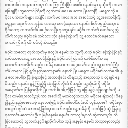
တစောင်း အနေအထားမှာ ပဲ အကြာကြီးငြိမ် နေ၏၊ နေမင်းမှာ ပုဆိုးကို အသာ
ဖြေချပြီး သူ့ကောင်ကြီးကို လွတ်လပ်ရေး ပေးထားပြီးလေပြီ၊ မနေ့ကလို မ
ဝိုင်း ပက်လက်များ လှန်ပြီး လက်ဖဝါးလေးများ အဆင်သင့် သူ့အကောင်ကြီး
ရှေ့နား ရောက်လာအုန်းမ လားဟု စောင့်နေသော နေမင်း စိတ်မရှည်တော့၊ မ
ဝိုင်းတော့ တကယ်အိပ်ပျော်လေပြီဟုတွေးရင်း မဝိုင်း ဘက်ကို စောင်းလှည့်
လိုက်သည်၊ မဝိုင်း၏ တင်သားလုံး နူစ်ခုကြားကို သူ့ ထောင်မတ်နေသော
ကောင်ကြီးကို ထိကပ်လိုက်သည်။
မဝိုင်းကတော့ တုတ်တုတ်မှ မလှုပ်၊ နေမင်းက သူ့ကိုယ်ကို မဝိုင်း ကြောပြင်နူင့်
ကပ်ထားတာသူ့ အထောင်ကြီးနူင့် မဝိုင်းဖင်ကြားကို ထမိန်ပေါ်က နေ
ထောက်ထားလိုက်သည်။ ထမိန် အသားက ပျော့သော်လည်း သူ့ ကောင်ကြီး
ထိပ်ကနုသဖြင့် နည်းနည်းတော့နာ၏၊ နောက်ပြီး မနေ့က မဝိုင်း၏လက်ဖဝါး နု
နု လေးပေါ်မှာ ပြီးခဲ့ရသဖြင့် အသားခြင်း ထိရသည့် အရသာကို ပဲ လိုချင် နေ
မိသည်။ နေမင်း စွန့်ကြည့်ဖို့ ဆုံးဖြတ်လိုက် မိသည်။ သူ့ကိုယ်ကို မဝိုင်း
အနောက်က ပြန်ခွာလိုက်ပြီး အက်စီးဒန့် လိုဖြင့် သူ့ ခြေမနူင့် ခြေချောင်းကို မ
ဝိုင်း ထမိန်ဖျားတွင်ညှပ်ကာ အပေါ်သို့ မတင်လိုက်သည်၊ မဝိုင်းခြေသလုံး ဖိနေ
၍နည်းနည်းစေးပေမဲ့ ခနလေးဖြင့် မဝိုင်း၏ပေါင်ရင်းထိ လှန်သွား၏၊ မဝိုင်းမှာ
တချက် ရင်ထဲ ဟာကနဲ့ ဖြစ်သွားသော်လည်း သူ့ထမိန်ကို လက်ဖြင့် ဆွဲ ပြန်ချ
ရကောင်းမကောင်း ဒွိဟ ဖြစ်နေ၏၊ နေမင်း ဘာလုပ်မှာလဲ ဆိုတာလည်း သိ
ခြင်နေသလို သူလက်နူင့်ဖိချလိုက်ပါက သူနိူးနေမှန်း နေမင်းသိသွားမှာလည်း
စိုးနေသည်။