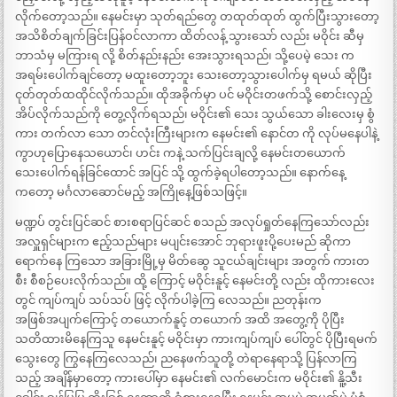
လိုက်တော့သည်။ နေမင်းမှာ သုတ်ရည်တွေ တထုတ်ထုတ် ထွက်ပြီးသွားတော့
အသိစိတ်ချက်ခြင်းပြန်ဝင်လာကာ ထိတ်လန့် သွားသော် လည်း မဝိုင်း ဆီမှ
ဘာသံမှ မကြားရ လို့ စိတ်နည်းနည်း အေးသွားရသည်၊ သို့ပေမဲ့ သေး က
အရမ်းပေါက်ချင်တော့ မထူးတော့ဘူး သေးတော့သွားပေါက်မှ ရမယ် ဆိုပြီး
ငုတ်တုတ်ထထိုင်လိုက်သည်။ ထိုအခိုက်မှာ ပင် မဝိုင်းတဖက်သို့ စောင်းလှည့်
အိပ်လိုက်သည်ကို တွေ့လိုက်ရသည်၊ မဝိုင်း၏ သေး သွယ်သော ခါးလေးမှ စွံ
ကား တက်လာ သော တင်လုံးကြီးများက နေမင်း၏ နောင်တ ကို လုပ်မနေပါနဲ့
ကွာဟုပြောနေသယောင်၊ ဟင်း ကနဲ့ သက်ပြင်းချလို့ နေမင်းတယောက်
သေးပေါက်ရန်ခြင်ထောင် အပြင် သို့ ထွက်ခဲ့ရပါတော့သည်။ နောက်နေ့
ကတော့ မင်္ဂလာဆောင်မည့် အကြိုနေ့ဖြစ်သဖြင့်။
မဏ္ဍပ် တွင်းပြင်ဆင် စားစရာပြင်ဆင် စသည် အလုပ်ရှုတ်နေကြသော်လည်း
အလှူရှင်များက ဧည့်သည်များ မပျင်းအောင် ဘုရားဖူးပို့ပေးမည် ဆိုကာ
ရောက်နေ ကြသော အခြားမြို့မှ မိတ်ဆွေ သူငယ်ချင်းများ အတွက် ကားတ
စီး စီစဉ်ပေးလိုက်သည်။ ထို့ ကြောင့် မဝိုင်းနူင့် နေမင်းတို့ လည်း ထိုကားလေး
တွင် ကျပ်ကျပ် သပ်သပ် ဖြင့် လိုက်ပါခဲ့ကြ လေသည်။ ညတုန်းက
အဖြစ်အပျက်ကြောင့် တယောက်နူင့် တယောက် အထိ အတွေ့ကို ပိုပြီး
သတိထားမိနေကြသူ နေမင်းနူင့် မဝိုင်းမှာ ကားကျပ်ကျပ် ပေါ်တွင် ပိုပြီးရမက်
သွေးတွေ ကြွနေကြလေသည်၊ ညနေဖက်သူတို့ တဲရာနေရာသို့ ပြန်လာကြ
သည့် အချိန်မှာတော့ ကားပေါ်မှာ နေမင်း၏ လက်မောင်းက မဝိုင်း၏ နိူ့သီး