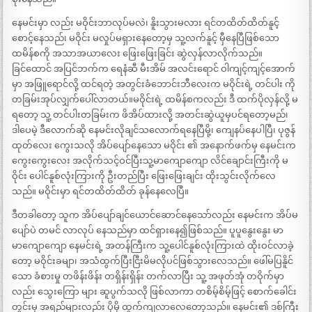
နေမင်းမှာ လည်း မဝိုင်းဘာလုပ်မလဲ၊ နိူးသွားမလား ရင်တထိတ်ထိတ်နူင့်
စောင့်နေသည်၊ မဝိုင်း မလှုပ်မရှားနေတော့မှ သူ့လက်နူင့် မှီနေပြီဖြစ်သော
ထမိန်စကို အသာအယာလေး ဖြေးဖြေးခြင်း ဆွဲလှန်လာလိုက်သည်။
ခြင်ထောင် အပြင်ဘက်က ရေနံဆီ မီးအိမ် အလင်းရောင် ဝါကျင့်ကျင့်အောက်
မှာ အဖြူရောင်လို့ ထင်ရတဲ့ အတွင်းခံဘောင်းဘီလေးက မဝိုင်းရဲ့ တင်ပါး ကို
တခြမ်းအုပ်လျှက်ပေါ်လာတယ်။မဝိုင်းရဲ့ ထမိန်စကလည်း ဒီ ထက်ပိုလှန်လို့ မ
ရတော့ သူ့ တင်ပါးတခြမ်းက ဖိအိပ်ထားလို့ အတင်းဆွဲယူမှပင်ရတော့မည်၊
ဒါပေမဲ့ ဒီလောက်ဆို နေမင်းလိုချင်သလောက်ရနေပြီမို့၊ ကျေနပ်နေပါပြီ၊ ပုဇွန်
ထုတ်လေး ကွေးသလို အိပ်ပျော်နေသော မဝိုင်း ၏ အနောက်ဖက်မှ နေမင်းက
ကွေးကွေးလေး အလိုက်သင့်ဝင်ပြီးသူ့မာကျောကျော လိင်ချောင်းကြီးကို မ
ဝိုင်း ပေါင်နူစ်လုံးကြားကို ဦးတည်ပြီး ဖြေးဖြေးချင်း ထိုးသွင်းလိုက်လေ
သည်။ မဝိုင်းမှာ ရင်တထိတ်ထိတ် ခုန်နေလေပြီ။
ဒီတခါတော့ သူက အိပ်ပျော်ချင်ယောင်ဆောင်နေသော်လည်း နေမင်းက အိပ်မ
ပျော်ပဲ တမင် လာလုပ် နေသည်မှာ ထင်ရှားနေ၍ဖြစ်သည်။ ပူပူနွေးနွေး မာ
မာကျောကျော နေမင်းရဲ့ အတန်ကြီးက သူ့ပေါင်နူစ်လုံးကြားထဲ ထိုးဝင်လာခဲ့
တော့ မဝိုင်းခမျာ၊ အသံထွက်ပြီးငြီးမိမလိုပင်ဖြစ်သွားလေသည်။ ဖေါ်မပြနိူင်
သော ခံစားမှု တဖိန်းဖိန်း တရှိန်းရှိန်း တက်လာပြီး သူ့ အဖုတ်အုံ တဝိုက်မှာ
လည်း သွေးကြော များ ဆူပွက်သလို ဖြစ်လာကာ တစိမ့်စိမ့်ဖြင့် စောက်ခေါင်း
တွင်းမှ အရည်များလည်း ပိုမို ထွက်ကျလာလေတော့သည်။ နေမင်း၏ ဒစ်ကြီး