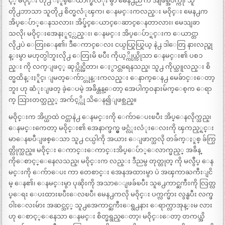
င့္ မဝိုင္း တို႕ ႏူစ္ေယာက္စလံုး မွာ မေန႕ည က အျဖစ္အပ်က္ကို၊ သူ
တို႕ဘာသာ သူတို႕ စိတ္မလံုၾက၊ ေနမင္းကလည္း မဝိုင္း မေန႕က
အိပ္ေပ်ာ္ေနသလား၊ အိပ္ခ်င္ေယာင္ေဆာင္ေနတာလား၊ မေသျခာ
သလို၊ မဝိုင္းအေနႏူင့္လည္း၊ ေနမင္း အိပ္ေပ်ာ္ရင္းက ေယာင္တာ
လို႕ပဲ ေတြးေန၏၊ ဒီေကာင္ေလး ငယ္ငယ္ရြယ္ရြယ္ နဲ႕ ဒါေတြ နားလည္အု
န္းမွာ မဟုတ္ပါဘူးလို႕ ေတြးမိ ၿပီး ကိုယ့္ကိုယ္ကိုသာ ေနမင္း၏ ပစၥ
ည္း ကို လက္ျဖင့္ ဆုပ္ကိုင္မိတာ၊ ေႏွာင္တရေနသည္၊ သူ႕ ကိုယ္သူလည္း စိ
တ္မထိန္းႏိူင္၊ ျမတ္ေက်ာ္တုန္းကလည္း ေနာက္ေန႕ မေခ်ာင္းေတာ့
ဘူး ဟု ဆံုးျဖတ္ ခဲ့ေပမဲ့ အခ်ိန္တန္ေတာ့ အေပါက္ဝနားမ်က္ေစ့က ေရာ
က္ သြားတတ္သည့္ အက်င့္ကို သိေန၍ျဖစ္သည္။
မဝိုင္းက အိပ္ယာထဲ ဝင္တာနဲ႕ ေနမင္းကို ေက်ာေပးၿပီး အိပ္ေနလိုက္သည္၊
ေနမင္းကေတာ့ မဝိုင္း၏ အေနာက္ဖက္မွ ဖင္လံုးလံုးေလးကို ၾကည့္ရင္း
မာေနၿပီျဖစ္ေသာ သူ႕ ငယ္ပါကို အယား ေျဖာက္သလို တခ်က္ႏူစ္ ခ်က္ပြ
တ္လိုက္သည္။ မဝိုင္း ေကာင္းေကာင္းအိပ္ေပ်ာ္ေလာက္မည့္ အခ်ိန္
ကိုေစာင့္ေနေလသည္၊ မဝိုင္းက လည္း ဒီညမွ တုတ္တုတ္ ကို မလွဳပ္ ေန
မင္းကို ေက်ာေပး ကာ တေစာင္း အေနအထားမွာ ပဲ အၾကာႀကီးျငိ
မ္ ေန၏၊ ေနမင္းမွာ ပုဆိုးကို အသာေျဖခ်ၿပီး သူ႕ေကာင္ႀကီးကို လြတ္လ
ပ္ေရး ေပးထားၿပီးေလၿပီ၊ မေန႕ကလို မဝိုင္း ပက္လက္မ်ား လွန္ၿပီး လက္ဖ
ဝါးေလးမ်ား အဆင္သင့္ သူ႕အေကာင္ႀကီးေရွ႕နား ေရာက္လာအုန္းမ လား
ဟု ေစာင့္ေနေသာ ေနမင္း စိတ္မရွည္ေတာ့၊ မဝိုင္းေတာ့ တကယ္အိ