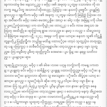
ၾကားထဲမွ ခံေနေသာ္လည္း မ၀ိုင္း၏ အဖုတ္ႏူတ္ခမ္းသားမ်ား ကို တ
လက္မ ခန္႕ ပိတ္စ အသားပါ ထိုးထည့္ ပြတ္သြင္းေနသလိုျဖစ္ၿပီး ျပန္အဆြဲ
မွာလည္း ဒစ္ႀကီးက မ၀ိုင္း၏ အဖုတ္ ႏူတ္ခမ္းမ်ားကို ဆြတ္ဆြဲ သြားေလ
ရာ အပ်ိဳႀကီး မ၀ိုင္းခမ်ာ မေအာ္ဟစ္မိေအာင္၊ ေခါင္းအုံး အစြန္းကို ပါးစ
ပ္ျဖင့္ကိုက္ခဲထားရင္းက တကိုယ္လံုးေတာင့္တင္း ၿပီး ကာမ အရသာ အ
ထြတ္ အထိတ္ကို ေရာက္သြားရ ရွာေလသည္။ ေနမင္း လည္း သိပ္မေ၀းလွ
ပါ စိုစြတ္ေနေသာ ပင္တီ ႏူင့္ အရမ္းကို ဖူးေယာင္ေနေသာ သူ၏ လိင္တန္ထိ
တ္ဖူးတို႕ ပြတ္တိုက္မွဳက ဘယ္လိုမွ မထိန္းထားႏိူင္ေတာ့ပဲ သုတ္ရည္မ်ား တထုတ္ထု
တ္ ပန္းထြက္ရင္း တခ်ီၿပီးသြားရရွာပါေတာ့သည္။ ေနမင္းမွာ သုတ္ရ
ည္ေတြ တျဖဳတ္ျဖဳတ္ ထုတ္လိုက္ၿပီး အေမာေျပ မွိန္းေနရမွ သတိလ
ည္း ျပန္ဝင္ေရာ။
သူဆုပ္ကိုင္ထားသည့္ မဝိုင္း ၏ ခါးေလးေပၚမွ လက္မ်ားကို ကမန္းကတ
န္းျပန္ရုတ္ ၿပီး မဝိုင္း ထမိန္ကိုပင္ ျပန္ဖုန္းထားလိုက္သည္။ မဝိုင္းႏိူးေန
သလား မႏိူးေနဘူးလား ဆိုတာ သူ မေသျခာ၊ ႏိူးၿပီး အိပ္ခ်င္ေယာင္ ေ
ဆာင္ေနလည္း သူမႏိူးရဲပါ၊ ဆိုေတာ့ သူ႕ လိင္ေခ်ာင္းမွာ စိုေန
တာေတြ သူ႕လံုခ်ည္နဲ႕ သုတ္ၿပီး ျငိမ္ျငိမ္ေလး နားေနလိုက္ရာ ခနေ
လးႏူင့္အိပ္ေမာက်သြားေတာ့သည္။ေနမင္း တေယာက္ မနက္ အိပ္ယာထေ
တာ့ မဝိုင္း မ်ား တခုခု ေျပာေလမလားလို႕ ထိပ္လန္႕ ေနေပသည္၊ မဝို
င္း ေပါင္ၾကားမွာ သူထုတ္ လိုက္သည့္ လရည္ေတြက လည္း နည္းန