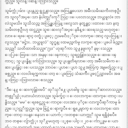
က္သည္။ သူလန္းဆန္းသြားသည္။
သူမ်က္လံုးမ်ား ျပန္လည္ ရွင္သန္လာသည္။ အလြန္လွပေသာ အမ်ိဳးသမီးႀကီးတစ္ဦး
က သူလုိအပ္ေသာ နံပါတ္ဖုိးကုိ သြင္းေပးလာသည္။ ဘယ္သူလဲ။ ဘာ
လဲသူမသိ။ သူသိသည္က အလြန္လွပလြန္းလွေသာ နတ္ဖန္ဆင္းထားေသာ နတ္
သမီးတစ္ဦးဟု ထင္သည္။ သူေဆးလုိအပ္ေနခ်ိန္ ေဆးရသည္ မဟုတ္ေ
လာ။ ေရႊေရာင္ ဝတ္စံုျဖင့္ ႐ႈမၿငီးႏုိင္ေလာက္ေအာင္ လွပလြန္း
လွသည္။ “ခင္ဗ်ား.. ဘယ္သူလဲ” သူ႐ုန္းထမည္ၾကံမွ လက္ေရာေျခပါ ခ်ည္ထား
သည္ကုိ သတိထားမိသည္။“႐ႈး” ဟုဆုိကာ သူ႔နဖူးကုိ နမ္းသည္။
ေႏြးေထြးေသာ အနမ္းေၾကာင့္ သူရင္ခုန္သြားသည္။ ေဆးေၾ
ကာင့္ သူျပန္မွိန္းက်သြားသည္။ သူျပန္သတိရလာေတာ့ အမ်ိဳးသမီးက ေ
ဆးျပန္သြင္းေပးသည္။ ဘာပဲေျပာေျပာ သူ႔အတြက္ အျမတ္ခ်ည္းျ
ဖစ္သည္။ ေလးငါးရက္ၾကာေတာ့ ေျခတြင္ သံႀကိဳးျဖင့္ခ်ည္ထားၿပီး အခ
န္းတြင္းသြားလာေစသည္။
“ဒီေန႔ ေဆးကုန္သြားၿပီ” ထုိသုိ႔ေျပာခါမွ သူေဆးပုိဆာလာသည္။
တစ္ကုိယ္လံုးယားယံလာသည္။ သူခ်က္ခ်င္း ေလးဘက္ေထာက္ေတာင္းပ
န္မိသည္။ “မမ” ေရႊစင္သည္ ေကာင္ေလးအား ပုိင္ေလာက္ၿပီဆုိကာမွ ခ်
ည္ေႏွာင္လုိက္သည္။ သူမ ခြင္ထဲ ေရာက္ၿပီ။ ေရွ႕ေမွာက္ ေလးဘက္ေထာ
က္ေတာင္းပန္ေနေသာ ေယာက်္ားတစ္ေယာက္ကုိ သူမ ရရွိခဲ့ၿပီ။
ဘဝ တစ္ေလွ်ာက္လံုး သုိ႔မဟုတ္ ႏွစ္ေပါင္း ၂၀ ေက်ာ္သူမ ေယာ
က်္ား တကာထံ ဒူးေထာက္ခဲ့ရသည္။ ယခု သူမထံ ဒူးေထာက္ေသာ ေ