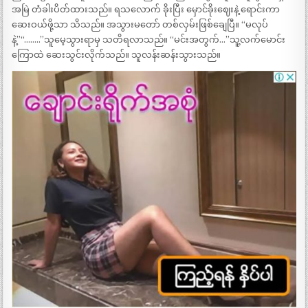
အမြဲ တံခါးပိတ်ထားသည်။ ရသလောက် ခိုးပြီး မှောင်ခိုးဈေးနဲ့ ရောင်းကာ
ဆေးဝယ်ဖို့သာ သိသည်။ အသွားမတော် တစ်လှမ်းဖြစ်ချေပြီ။ “မလုပ်
နဲ့”“……..”သူမေ့သွားရာမှ သတိရလာသည်။ “မင်းအတွက်…”သူ့လက်မောင်း
ကြောထဲ ဆေးသွင်းလိုက်သည်။ သူလန်းဆန်းသွားသည်။