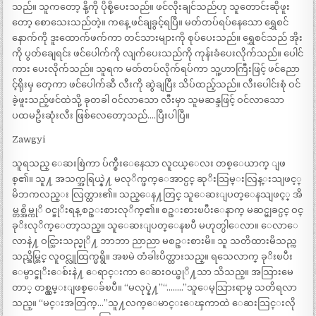
သည်။ သူကတော့ နို့ကို ပိုစို့ပေးသည်။ ဖင်လိုးချင်သည်ဟု သူတောင်းဆိုဖူး
တော့ စောသေးသည်တဲ့။ ကနေ့ ဖင်ချခွင့်ရပြီ။ မတ်တပ်ရပ်နေသော ရွှေစင်
နောက်ကို ဒူးထောက်ဖက်ကာ တင်သားများကို စုပ်ပေးသည်။ ရွှေစင်သည် အိုး
ကို ပွတ်ချေရင်း ဖင်ပေါက်ကို လျက်ပေးသည်ကို ကုန်းခံပေးလိုက်သည်။ ပေါင်
ကား ပေးလိုက်သည်။ သူရက မတ်တပ်လိုက်ရပ်ကာ သူ့ဟာကြီးဖြင့် ဖင်ညော
င့်ရိုးမှ တေ့ကာ ဖင်ပေါက်ဆီ လီးကို ဆွဲချပြီး သိပ်ထည့်သည်။ လီးပေါင်းစုံ ဝင်
ခဲ့ဖူးသည့်ဖင်ထဲသို့ ခုတခါ ဝင်လာသော လီးမှာ သူမဆန္ဒဖြင့် ဝင်လာသော
ပထမဦးဆုံးလီး ဖြစ်လေတော့သည်….ပြီးပါပြီ။
Zawgyi
သူရသည္ ေဆးစြဲကာ ပ်က္စီးေနေသာ လူငယ္ေလး တစ္ေယာက္ ျဖ
စ္၏။ သူ႔ အသက္အရြယ္နဲ႔ မလုိက္ဖက္ေအာင္ပင္ ဆုိးသြမ္းလြန္းသျဖင့္
မိဘကလည္း လြတ္ထား၏။ သည္ေန႔တြင္ သူေဆးျပတ္ေနသျဖင့္ အိ
မ္တစ္အိမ္ကုိ ဝင္ခုိးရန္ စဥ္းစားလုိက္၏။ စဥ္းစားၿပီးေနာက္ မဆင္မျခင္ပင္ ဝင္
ခုိးလုိက္ေတာ့သည္။ သူေဆးျပတ္ေနၿပီ မဟုတ္ပါေလာ။ ေလာေ
လာနဲ႔ ဝင္သြားသည္မုိ႔ ဘာဘာ ညာညာ မစဥ္းစားမိ။ သူ သတိထားမိသည္က
သည္အိမ္တြင္ လူဝင္လူထြက္မရွိ။ အၿမဲ တံခါးပိတ္ထားသည္။ ရသေလာက္ ခုိးၿပီး
ေမွာင္ခုိးေစ်းနဲ႔ ေရာင္းကာ ေဆးဝယ္ဖုိ႔သာ သိသည္။ အသြားမေ
တာ္ တစ္လွမ္းျဖစ္ေခ်ၿပီ။ “မလုပ္နဲ႔”“……..”သူေမ့သြားရာမွ သတိရလာ
သည္။ “မင္းအတြက္…”သူ႔လက္ေမာင္းေၾကာထဲ ေဆးသြင္းလို