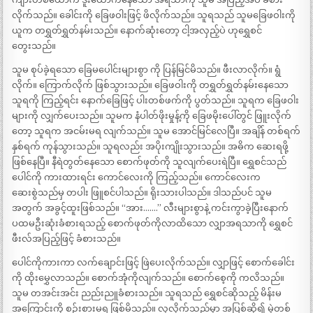
လိုက်သည်။ ခေါင်းကို ခြေဖဝါးဖြင့် ဖိလိုက်သည်။ သူရသည် သူမခြေဖဝါးကို
ယူက တရွှတ်ရွှတ်နမ်းသည်။ နောက်ဆုံးတော့ ငါ့အလှည့်ပဲ ဟုရွှေစင်
တွေးသည်။
သူမ စုပ်ခဲ့ရသော ခြေမပေါင်းများစွာ ကို ပြန်မြင်မိသည်။ ဖီးလာလိုက်။ ရွံ
လိုက်။ ကြောက်လိုက် ဖြစ်သွားသည်။ ခြေဖဝါးကို တရွှတ်ရွှတ်နမ်းနေသော
သူရကို ကြည့်ရင်း နောက်ခြေဖြင့် ပါးတစ်ဖက်ကို ပွတ်သည်။ သူရက ခြေဖဝါး
များကို လျှက်ပေးသည်။ သူမက နံပါတ်ဖိုးမှုန့်ကို ခြေဖမိုးပေါ်တွင် ဖြူးလိုက်
တော့ သူရက အငမ်းမရ လျက်သည်။ သူမ အောင်မြင်လေပြီ။ အချိန် တစ်ရက်
နှစ်ရက် ကုန်သွားသည်။ သူရလည်း အပိုးကျိုးသွားသည်။ အဓိက ဆေးရဖို့
ဖြစ်နေပြီ။ နီရဲတွတ်နေသော စောက်ဖုတ်ကို သူလျက်ပေးရဲပြီ။ ရွှေစင်သည်
ပေါင်ကို ကားထားရင်း ကောင်လေးကို ကြည့်သည်။ ကောင်လေးက
ဆေးစွဲသည်မှ တပါး ဖြူစင်ပါသည်။ ရိုးသားပါသည်။ ဒါသည်ပင် သူမ
အတွက် အခွင့်ထူးဖြစ်သည်။ “အား…….” လီးများစွာနဲ့ ကင်းကွာခဲ့ပြီးနောက်
ပထမဦးဆုံးခံစားရသည့် စောက်ဖုတ်ကိုလာထိသော လျှာအရသာကို ရွှေစင်
ဖီးလ်အပြည့်ဖြင့် ခံစားသည်။
ပေါင်ကိုကားကာ လက်ချောင်းဖြင့် ဖြဲပေးလိုက်သည်။ လျှာဖြင့် စောက်ခေါင်း
ကို ထိုးမွှေလာသည်။ စောက်အုံကိုလျက်သည်။ စောက်စေ့ကို ကလိသည်။
သူမ တအင်းအင်း ညည်းညူခံစားသည်။ သူရသည် ရွှေစင်ဆိုသည့် မိန်းမ
အကြောင်းကို စဉ်းစားမရ ဖြစ်မိသည်။ လှလိုက်သည်မှာ အပြစ်ဆို၍ မဲ့တစ်