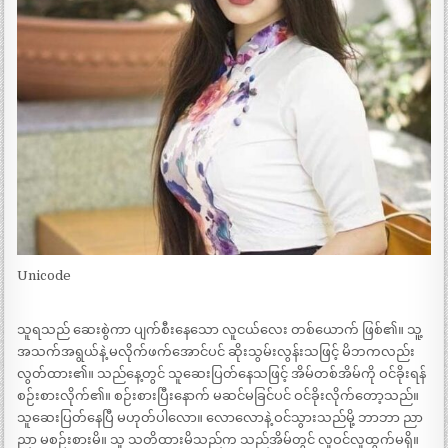
Unicode
သူရသည် ဆေးစွဲကာ ပျက်စီးနေသော လူငယ်လေး တစ်ယောက် ဖြစ်၏။ သူ့
အသက်အရွယ်နဲ့ မလိုက်ဖက်အောင်ပင် ဆိုးသွမ်းလွန်းသဖြင့် မိဘကလည်း
လွတ်ထား၏။ သည်နေ့တွင် သူဆေးပြတ်နေသဖြင့် အိမ်တစ်အိမ်ကို ဝင်ခိုးရန်
စဉ်းစားလိုက်၏။ စဉ်းစားပြီးနောက် မဆင်မခြင်ပင် ဝင်ခိုးလိုက်တော့သည်။
သူဆေးပြတ်နေပြီ မဟုတ်ပါလော။ လောလောနဲ့ ဝင်သွားသည်မို့ ဘာဘာ ညာ
ညာ မစဉ်းစားမိ။ သူ သတိထားမိသည်က သည်အိမ်တွင် လူဝင်လူထွက်မရှိ။