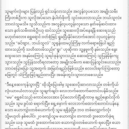
သူမျက်လုံးများ ပြန်လည် ရှင်သန်လာသည်။ အလွန်လှပသော အမျိုးသမီး
ကြီးတစ်ဦးက သူလိုအပ်သော နံပါတ်ဖိုးကို သွင်းပေးလာသည်။ ဘယ်သူလဲ။
ဘာလဲသူမသိ။ သူသိသည်က အလွန်လှပလွန်းလှသော နတ်ဖန်ဆင်းထား
သော နတ်သမီးတစ်ဦးဟု ထင်သည်။ သူဆေးလိုအပ်နေချိန် ဆေးရသည်
မဟုတ်လော။ ရွှေရောင် ဝတ်စုံဖြင့် ရှုမငြီးနိုင်လောက်အောင် လှပလွန်းလှ
သည်။ “ခင်ဗျား.. ဘယ်သူလဲ” သူရုန်းထမည်ကြံမှ လက်ရောခြေပါ ချည်
ထားသည်ကို သတိထားမိသည်။“ရှုး” ဟုဆိုကာ သူ့နဖူးကို နမ်းသည်။ နွေး
ထွေးသော အနမ်းကြောင့် သူရင်ခုန်သွားသည်။ ဆေးကြောင့် သူပြန်မှိန်းကျ
သွားသည်။ သူပြန်သတိရလာတော့ အမျိုးသမီးက ဆေးပြန်သွင်းပေးသည်။
ဘာပဲပြောပြော သူ့အတွက် အမြတ်ချည်းဖြစ်သည်။ လေးငါးရက်ကြာတော့
ခြေတွင် သံကြိုးဖြင့်ချည်ထားပြီး အခန်းတွင်းသွားလာစေသည်။
“ဒီနေ့ ဆေးကုန်သွားပြီ” ထိုသို့ပြောခါမှ သူဆေးပိုဆာလာသည်။ တစ်ကိုယ်
လုံးယားယံလာသည်။ သူချက်ချင်း လေးဘက်ထောက်တောင်းပန်မိသည်။
“မမ” ရွှေစင်သည် ကောင်လေးအား ပိုင်လောက်ပြီဆိုကာမှ ချည်နှောင်လိုက်
သည်။ သူမ ခွင်ထဲ ရောက်ပြီ။ ရှေ့မှောက် လေးဘက်ထောက်တောင်းပန်နေ
သော ယောကျ်ားတစ်ယောက်ကို သူမ ရရှိခဲ့ပြီ။ ဘဝ တစ်လျှောက်လုံး
သို့မဟုတ် နှစ်ပေါင်း ၂၀ ကျော်သူမ ယောကျ်ား တကာထံ ဒူးထောက်ခဲ့ရ
သည်။ ယခု သူမထံ ဒူးထောက်သော ယောကျ်ားတစ်ယောက် ရပေပြီ။ ယော
ကျ်ားတစ်ယောက် ဒူးထောက်နေသော အရသာကို သူမ အပြည့်အဝ ခံစား