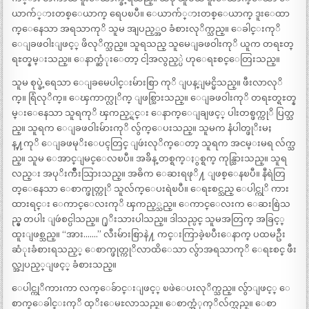
ယာက်္ားတစ္ေယာက္ ရေပၿပီ။ ေယာက်္ားတစ္ေယာက္ ဒူးေထာ
က္ေနေသာ အရသာကုိ သူမ အျပည့္အဝ ခံစားလုိက္သည္။ ေခါင္းကုိ
ေျခဖဝါးျဖင့္ ဖိလုိက္သည္။ သူရသည္ သူမေျခဖဝါးကုိ ယူက တရႊတ္
ရႊတ္နမ္းသည္။ ေနာက္ဆံုးေတာ့ ငါ့အလွည့္ပဲ ဟုေရႊစင္ေတြးသည္။
သူမ စုပ္ခဲ့ရေသာ ေျခမေပါင္းမ်ားစြာ ကုိ ျပန္ျမင္မိသည္။ ဖီးလာလုိ
က္။ ရြံလုိက္။ ေၾကာက္လုိက္ ျဖစ္သြားသည္။ ေျခဖဝါးကုိ တရႊတ္ရႊတ္န
မ္းေနေသာ သူရကုိ ၾကည့္ရင္း ေနာက္ေျချဖင့္ ပါးတစ္ဖက္ကုိ ပြတ္သ
ည္။ သူရက ေျခဖဝါးမ်ားကုိ လွ်က္ေပးသည္။ သူမက နံပါတ္ဖုိးမႈ
န္႔ကုိ ေျခဖမုိးေပၚတြင္ ျဖဴးလုိက္ေတာ့ သူရက အငမ္းမရ လ်က္သ
ည္။ သူမ ေအာင္ျမင္ေလၿပီ။ အခ်ိန္ တစ္ရက္ႏွစ္ရက္ ကုန္သြားသည္။ သူရ
လည္း အပုိးက်ိဳးသြားသည္။ အဓိက ေဆးရဖုိ႔ ျဖစ္ေနၿပီ။ နီရဲတြ
တ္ေနေသာ ေစာက္ဖုတ္ကုိ သူလ်က္ေပးရဲၿပီ။ ေရႊစင္သည္ ေပါင္ကုိ ကား
ထားရင္း ေကာင္ေလးကုိ ၾကည့္သည္။ ေကာင္ေလးက ေဆးစြဲသ
ည္မွ တပါး ျဖဴစင္ပါသည္။ ႐ုိးသားပါသည္။ ဒါသည္ပင္ သူမအတြက္ အခြင့္
ထူးျဖစ္သည္။ “အား…….” လီးမ်ားစြာနဲ႔ ကင္းကြာခဲ့ၿပီးေနာက္ ပထမဦး
ဆံုးခံစားရသည့္ ေစာက္ဖုတ္ကုိလာထိေသာ လွ်ာအရသာကုိ ေရႊစင္ ဖီး
လ္အျပည့္ျဖင့္ ခံစားသည္။
ေပါင္ကုိကားကာ လက္ေခ်ာင္းျဖင့္ ၿဖဲေပးလုိက္သည္။ လွ်ာျဖင့္ ေ
စာက္ေခါင္းကုိ ထုိးေမႊလာသည္။ ေစာက္အံုကုိလ်က္သည္။ ေစာ