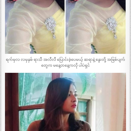
ရက်မှလ လမှနှစ် ရာသီ အလီလီ ပြောင်းခဲ့ပေမယ့် ဆရာနဲ့ နွေးတို့ အဖြစ်ပျက်
တွေက မနေ့တနေ့ကလို ပါပဲရှင်