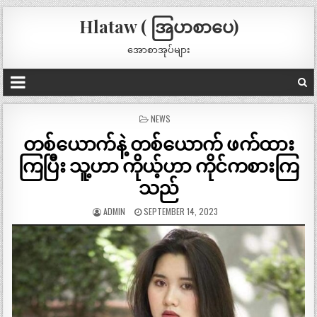
Hlataw ( အြပာစာပေ)
အောစာအုပ်များ
POSTED
NEWS
IN
တစ်ယောက်နဲ့ တစ်ယောက် ဖက်ထား
ကြပြီး သူ့ဟာ ကိုယ့်ဟာ ကိုင်ကစားကြ
သည်
ADMIN
SEPTEMBER 14, 2023