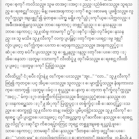
က္ေစ့ကုိ ကလိသည္။ သူမ တအင္းအင္း ညည္းညဴခံစားသည္။ သူရသ
ည္ ေရႊစင္ဆုိသည့္ မိန္းမအေၾကာင္းကုိ စဥ္းစားမရ ျဖစ္မိသည္။ လွ
လုိက္သည္မွာ အျပစ္ဆုိ၍ မဲ့တစ္ေပါက္မွ မရွိ။ ကုိယ္လံုးကုိယ္ေပါက္ကလည္း
အခ်ိဳးအဆစ္က်နလွသည္။ ဘာေၾကာင့္ တစ္ကုိယ္တည္း ေနသနည္း။
ဘာေၾကာင့္ သူ႔ထံမွ ကာမကုိ ႐ုိင္းစုိင္းစြာ လုိခ်င္ေနသန
ည္း။ သူ မသိ။ သူ႔လီးကုိ လက္ျပန္ကြင္းတုိက္ေပးရင္းမွ ဒစ္ကုိ
လွ်ာျဖင့္ ဝႈိက္လ်က္ေပးကာ ေမာ့ၾကည့္လာသည္။ အၾကည့္ခ်င္း
ဆံုေတာ့ ၿပံဳးျပသည္။ သူ ေရွ႕နည္းနည္းတုိးေပးေတာ့ ႏု
အိေနေသာ ႏႈတ္ခမ္းသားကုိ လီးထိပ္နဲ႔ ထုိးမိသည္။ ေရႊစင္က လီးထိ
ပ္ျဖင့္ ႏႈတ္ခမ္းကုိ ပြတ္ဆြဲသည္။
လီးထိပ္ကုိ ငံုၿပီး လွ်ာနဲ႔ ဝႈိက္ေပးသည္။ “အူး…” “လာ…” သူ႔လီးကုိ
ဆြဲ၍ ကုတင္ေပၚ အိပ္ေပးသည္။ သူလည္း ေမွာက္အိပ္ခ်သည္။ နံၾကားလ
က္ေထာက္၍ ႏႈတ္ခမ္းခ်င္း စုပ္သည္။ ေနာက္ ေတ့ကာ စုိက္ခ်လုိက္သည္။
“အင့္..” မ်က္ႏွာ တစ္ခ်က္ညိဳးက်သြားသည္။ ဖီးလ္အျပည့္ခံစားေနသည္။ တ
င္းၾကပ္လွေသာ ႏုိ႔အံုကုိ ပြတ္သပ္ရင္း တစ္ခ်က္ခ်င္းစီ ေဆာင့္သြင္းသ
ည္။ ေစာက္ဖုတ္ထဲ သူ႔လီးက တန္းမတ္စြာ ျမဳပ္ဝင္သြားသည္။ သူ႔လီးကုိ ေ
ရႊစင္မွ ျပဳျပင္ထားေပးသျဖင့္ လုိအပ္သည္ထက္ ပုိႀကီးေနသည္။ ေရႊစင္သ
ည္ လိင္ပုိင္းဆုိင္ရာ ကိစၥရပ္မ်ားတြင္ ဘုရင္မ တစ္ဆူအျဖစ္ ရပ္တည္ခဲ့ဖူးေ
သာေၾကာင့္ ဘာမဆုိ သိေနသည္။ “ဒီတစ္ေခါက္ ဖင္လုိးေပးေ
နာ္” “ဟုတ္ မမ” ေလးငါးရက္အတြင္း ေစာက္ဖုတ္ကုိ အႀကိမ္ ၂၀ နီးပါး န