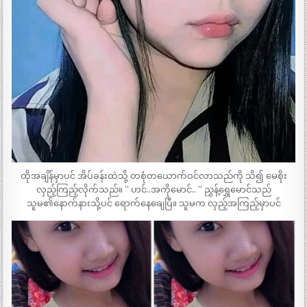
ထိုအချိန်မှာပင် အိပ်ခန်းထဲသို့ တစုံတယောက်ဝင်လာသည်ကို သိ၍ မေစိုး
လှည့်ကြည့်လိုက်သည်။ ” ဟင်..အကိုမောင်.. ” ညွှန့်ရွှေမောင်သည်
သူမ၏နောက်နားသို့ပင် ရောက်နေချေပြီ။ သူမက လှည့်အကြည့်မှာပင်