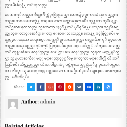
ည္းမ်ိဳးစံုနဲ႔ လုိးရသည္။
ေဆးကုိလည္း စိတ္ႀကိဳက္သံုးစြဲရသည္။ အားလွ်င္ ဖူးကားပဲ ၾကည့္ၾက
သည္။ တစ္ေယာက္နဲ႔ တစ္ေယာက္ ဖက္ထားၾကၿပီး သူ႔ဟာ ကုိယ့္ဟာ
ကုိင္ကစားၾကသည္။ သူကေတာ့ ႏုိ႔ကုိ ပုိစုိ႔ေပးသည္။ ဖင္လုိးခ်င္သ
ည္ဟု သူေတာင္းဆုိဖူးေတာ့ ေစာေသးသည္တဲ့။ ကေန႔ ဖင္ခ်ခြင့္ရၿပီ။ မ
တ္တပ္ရပ္ေနေသာ ေရႊစင္ေနာက္ကုိ ဒူးေထာက္ဖက္ကာ တင္သားမ်ားကုိ စုပ္ေပး
သည္။ ေရႊစင္သည္ အုိးကုိ ပြတ္ေခ်ရင္း ဖင္ေပါက္ကုိ လ်က္ေပးသည္
ကုိ ကုန္းခံေပးလုိက္သည္။ ေပါင္ကား ေပးလုိက္သည္။ သူရက မတ္တပ္လုိက္ရ
ပ္ကာ သူ႔ဟာႀကီးျဖင့္ ဖင္ေညာင့္႐ုိးမွ ေတ့ကာ ဖင္ေပါက္ဆီ လီးကုိ
ဆြဲခ်ၿပီး သိပ္ထည့္သည္။ လီးေပါင္းစံု ဝင္ခဲ့ဖူးသည့္ဖင္ထဲသုိ႔ ခုတခါ ဝင္လာေ
သာ လီးမွာ သူမဆႏၵျဖင့္ ဝင္လာေသာ ပထမဦးဆံုးလီး ျဖစ္ေလေတာ့သ
ည္….ၿပီးပါျပီ။
Share:
Author:
admin
Related Articles