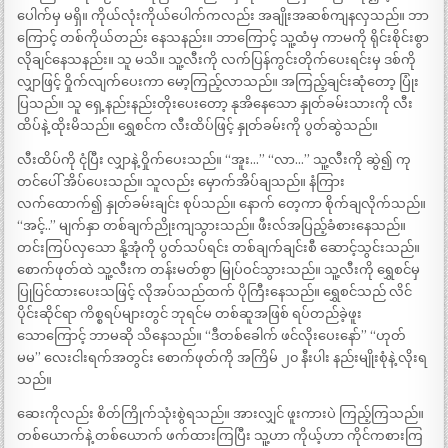
ပေါက်မှ မရှိ။ ကိုယ်လုံးကိုယ်ပေါက်ကလည်း အချိုးအဆစ်ကျနလှသည်။ ဘာ
ကြောင့် တစ်ကိုယ်တည်း နေသနည်း။ ဘာကြောင့် သူ့ထံမှ ကာမကို ရိုင်းစိုင်းစွာ
လိုချင်နေသနည်း။ သူ မသိ။ သူ့လီးကို လက်ပြန်ကွင်းတိုက်ပေးရင်းမှ ဒစ်ကို
လျှာဖြင့် ဝှိုက်လျက်ပေးကာ မော့ကြည့်လာသည်။ အကြည့်ချင်းဆုံတော့ ပြုံး
ပြသည်။ သူ ရှေ့နည်းနည်းတိုးပေးတော့ နုအိနေသော နှုတ်ခမ်းသားကို လီး
ထိပ်နဲ့ ထိုးမိသည်။ ရွှေစင်က လီးထိပ်ဖြင့် နှုတ်ခမ်းကို ပွတ်ဆွဲသည်။
လီးထိပ်ကို ငုံပြီး လျှာနဲ့ ဝှိုက်ပေးသည်။ “အူး…” “လာ…” သူ့လီးကို ဆွဲ၍ ကု
တင်ပေါ် အိပ်ပေးသည်။ သူလည်း မှောက်အိပ်ချသည်။ နံကြား
လက်ထောက်၍ နှုတ်ခမ်းချင်း စုပ်သည်။ နောက် တေ့ကာ စိုက်ချလိုက်သည်။
“အင့်..” မျက်နှာ တစ်ချက်ညိုးကျသွားသည်။ ဖီးလ်အပြည့်ခံစားနေသည်။
တင်းကြပ်လှသော နို့အုံကို ပွတ်သပ်ရင်း တစ်ချက်ချင်းစီ ဆောင့်သွင်းသည်။
စောက်ဖုတ်ထဲ သူ့လီးက တန်းမတ်စွာ မြုပ်ဝင်သွားသည်။ သူ့လီးကို ရွှေစင်မှ
ပြုပြင်ထားပေးသဖြင့် လိုအပ်သည်ထက် ပိုကြီးနေသည်။ ရွှေစင်သည် လိင်
ပိုင်းဆိုင်ရာ ကိစ္စရပ်များတွင် ဘုရင်မ တစ်ဆူအဖြစ် ရပ်တည်ခဲ့ဖူး
သောကြောင့် ဘာမဆို သိနေသည်။ “ဒီတစ်ခေါက် ဖင်လိုးပေးနော်” “ဟုတ်
မမ” လေးငါးရက်အတွင်း စောက်ဖုတ်ကို အကြိမ် ၂၀ နီးပါး နည်းမျိုးစုံနဲ့ လိုးရ
သည်။
ဆေးကိုလည်း စိတ်ကြိုက်သုံးစွဲရသည်။ အားလျှင် ဖူးကားပဲ ကြည့်ကြသည်။
တစ်ယောက်နဲ့ တစ်ယောက် ဖက်ထားကြပြီး သူ့ဟာ ကိုယ့်ဟာ ကိုင်ကစားကြ