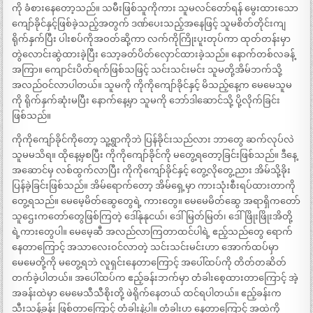
ကို ခံစားနေတော့သည်။ သမီးဖြစ်သူကိုကား သူမလင်တော်ရန် မွေးထားသော
ကျော်ခိုင်နှင့်ဖြစ်ခဲ့သည့်အတွက် ဒဏ်ပေးသည့်အနေဖြင့် သူမစိတ်တိုင်းကျ
ရိုက်နှက်ပြီး ပါးစပ်ကိုအဝတ်ဆို့ကာ လက်ကိုကြိုးပူးတုပ်ကာ ထုတ်တန်းမှာ
တွဲလောင်းဆွဲထားခဲ့ပြီး သော့ခတ်ပိတ်လှောင်ထားခဲ့သည်။ နောက်တစ်လခန့်
အကြာ။ ကျောင်းပိတ်ရက်ဖြစ်သဖြင့် သင်းသင်းမင်း သူမတို့အိမ်ဘက်သို့
အလည်ဝင်လာပါတယ်။ သူမကို ကိုကိုကျော်ခိုင်နှင့် မိသည့်နေ့က မေမေသူမ
ကို ရိုက်နှက်ဆုံးမပြီး နောက်နေ့မှာ သူမကို ဘော်ဒါဆောင်သို့ ပို့လိုက်ခြင်း
ဖြစ်သည်။
ကိုကိုကျော်ခိုင်ကိုတော့ သူ့ရွာကိုဘဲ ပြန်ခိုင်းသည်လား ဘာတွေ ဆက်လုပ်လဲ
သူမမသိရ။ ထိုနေ့မှစပြီး ကိုကိုကျော်ခိုင်ကို မတွေ့ရတော့ခြင်းဖြစ်သည်။ ဒီနေ့
အဆောင်မှ လစ်ထွက်လာပြီး ကိုကိုကျော်ခိုင်နှင့် တွေ့လိုတွေ့ညား အိမ်သို့ခိုး
ပြန်ခဲ့ခြင်းဖြစ်သည်။ အိမ်ရောက်တော့ အိမ်ရှေ့မှာ ကားသုံးစီးရပ်ထားတာကို
တွေ့ရသည်။ မေမေ့မိတ်ဆွေတွေရဲ့ ကားတွေ။ မေမေမိတ်ဆွေ အရာရှိကတော်
သူဌေးကတော်တွေဖြစ်ကြတဲ့ ဒေါ်နုနုငယ်၊ ဒေါ်မြတ်မြတ်၊ ဒေါ်ဖြိုးဖြိုးအိတို့
ရဲ့ကားတွေပါ။ မေမေ့ဆီ အလည်လာကြတာထင်ပါရဲ့ ဧည့်သည်တွေ ရောက်
နေတာကြောင့် အသာလေးဝင်လာတဲ့ သင်းသင်းမင်းဟာ အောက်ထပ်မှာ
မေမေတို့ကို မတွေ့ရဘဲ လူရှင်းနေတာကြောင့် အပေါ်ထပ်ကို တိတ်တဆိတ်
တက်ခဲ့ပါတယ်။ အပေါ်ထပ်က ဧည့်ခန်းဘက်မှာ တံခါးစေ့ထားတာကြောင့် အဲ့
အခန်းထဲမှာ မေမေသီသီစိုးတို့ ဖဲရိုက်နေတယ် ထင်ရပါတယ်။ ဧည့်ခန်းက
သီးသန့်ခန်း ဖြစ်တာကြောင့် တံခါးနဲ့ပါ။ တံခါးဟ နေတာကြောင့် အထဲကို