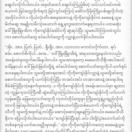
ချောင်းလိုက်ပါတယ်။ အမှတ်မထင် ချောင်းကြည့်မိတဲ့ သင်းသင်းမင်းတစ်
ယောက် မြင်တွေ့လိုက်ရတဲ့ မြင်ကွင်းကြောင့် ခေါင်းကိုမိုးကြိုးပစ်ချလိုက်တဲ့
အတိုင်းပါဘဲ.။ ကိုယ်လုံးတီးအနေအထားနဲ့ ကိုကိုကျော်ခိုင်က မေမေနဲ့ သူမ
မိတ်ဆွေ အမျိုးသမီးသုံးယောက် ရှေ့မှာဒူးထောက်နေရတာပါ.။ ပထမဆုံး
ဒေါ်ဖြိုးဖြိုးအိက ကိုကျော်ခိုင်ခေါင်းကို ဆွဲဆုပ်ပြီး သူမပေါင်ကြားထဲသွင်း
ကာ စောက်ပတ်တွေ ဖင်ပေါက်တွေကို လျှာနဲ့ယက်ခိုင်းပါတယ်။
“အိုး…အား..ပြတ်..ပြတ်… ရှီးရှီး..အား..လားလား ကောင်းလိုက်တာ.. စုပ်
စမ်း..စောက်စိကိုပါ…အအ…” ဒေါ်ဖြိုးဖြိုးအိရဲ့ အရသာတွေ့နေသံကလည်း
အခန်းထဲမှာထွက်ပေါ်နေပါတယ်။ သူမအားရတော့ မေမေသီသီစိုးအပါအဝင်
ဒေါ်နုနုငယ်၊ ဒေါ်မြတ်မြတ်တို့ရဲ့ ဖင်ပေါက်တွေ စောက်ပတ်တွေကိုပါ ယက်စုပ်
ပေးနေရပါတယ်။ သူမတို့အားရအောင် ကိုကိုကျော်ခိုင်လျှာနဲ့ သူမတို့ဖင်တွေ
စောက်ပတ်တွေကို ယက်ခိုင်းကြပြိး တအင်းအင်း တအားအားနဲ့ အားရပါးရ
ဇိမ်ခံကြပြီးတဲ့နောက်မှာတော့…။ ကိုကိုကျော်ခိုင်ကို အခန်းအလယ်မှာ ချထား
တဲ့ ကျွန်းကုတင်ကြီးဆီ ဆွဲခေါ်သွားကြပါတယ်။ ကိုကိုကျော်ခိုင်ကို ပက်လက်
လှန်စေပြီး ခြေတွေလက်တွေကို ကုတင်တိုင်တွေမှာ ကြိုးတွေနဲ့ပူးချည်လိုက်
တာကို မြင်ရပါတယ်။ ပြီးတာနဲ့ တစ်ယောက်ပြီးတစ်ယောက် ကိုကျော်ခိုင်ရဲ့
လီးကို သူမတို့အဖုတ်နဲ့ တပ်ပြီး ဆောင့်ဆောင့်ချနေကြပါတယ်။ မေမေသီသီ
စိုးက ပြောလိုက်ပါသေးတယ်။ “ကျော်ခိုင်ပြီးရင်..မင်း ငါတို့(၄)ယောက်ဖင်ကို
တစ်နေကုန် ယက်ပေးရဦးမှာနော်..” တဲ့။ ကိုကိုကျော်ခိုင်ကတော့ မေမေနဲ့သူမ
မိတ်ဆွေ သူဌေးမတွေရဲ့ ကာမပန်းတိုင်ပြီးဆုံးအောင် ခက်ခက်ခဲခဲ အမှုတော်