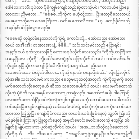
နေကျ..” “ဟင်…” သူမစကားကြောင့် ကျော်ခိုင်တစ်ခုတော့ သိလိုက်သည်။
ဒေါ်လေးကလီးစုပ်တာ ပိုမိုကျွမ်းကျင်သည်ဆိုတာကိုပင်။ “တကယ်ပြောနေ
တာလား ညီမလေး….” “ခစ်ခစ်..ကိုကိုက မယုံလို့လား…ပြီးတော့ရှိသေးတယ်..
မေမေ့ဟာကိုလေ ဖေဖေကြီးက ယက်ပေးတာသိလား..” ဟု…ကျော်ခိုင်လည်
တနင်နင်ပင်ဖြစ်သွားသည်။
“မေမေဆို တွန့်လိန်နေတာဘဲကိုကိုရဲ့ ကောင်းလို့… အော်လည်း အော်သေး
တယ် တအီးအီး တအားအားနဲ့.. ခိခိခိ…” သင်းသင်းမင်းသည် ပြောရင်း
အနည်းငယ် ရှက်သွားသဖြင့် စကားစရပ်လိုက်သေးသည်။ “ကိုကို့ဟာကြီးက
မာနေပြီလေ..ကိုကို” လို့ခေါင်းလေးငုံ့ရင်း ပြောလိုက်ပါတယ်။ သင်းသင်းမင်း
လိုချင်နေပြီဆိုတာကျော်ခိုင်သိလိုက်တဲ့အတွက်…။ “ညီမလေး
လေးဖက်ထောက်လိုက်ပါလား… ကိုကို နောက်ကနေလိုးမယ်..” လို့ပြောလိုက်
တဲ့အခါ။ သင်းသင်းမင်းကလည်း ခေသူမဟုတ်တဲ့အတွက် ကိုကိုသူမကို လေး
ဖက်ထောက်လိုးတော့မယ် ဆိုတာ သဘောပေါက်ပါတယ်။ လေးဖက်ထောက်
လိုးတဲ့ ပုံစံကို သူမအရမ်းသဘောကျတာနဲ့လည်း အတော်ဘဲပေါ့။ ဒါကြောင့်
လေးဖက်ထောက်ပြီး ဖင်လုံးလုံးကျစ်ကျစ်လေးကို ထောင်ပေးထားပါတယ်။
တင်းရင်းပြီးကျစ်လျစ်နေတဲ့ သင်းသင်းမင်းရဲ့ ဖင်လုံးလုံးလေးကိုထောင်ပေး
ထားတာ ကြည့်ပြီး ကျော်ခိုင်ကလည်း တယမ်းယမ်းဖြစ်နေတဲ့ သူ့လီးကြီးကို
ဖင်နှစ်ခြမ်းကြားမှာပြူထွက်နေတဲ့ အဖုတ်ဖောင်းဖောင်းလေးကို တေ့ပြီး ဒစ်
မြုတ်ရုံမြုပ်ထားကာ ပွတ်ဆွဲလိုက်ပါတယ်။ “အအ…ဘယ်လိုလုပ်နေတာလဲ
ကိုကိုရယ်….. လိုး.. လိုးပေးပါတော့… ” အရည်တွေရွဲကျနေပြိး ဖင်လေးတွန့်လိ