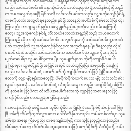
နည်းများအတိုင်း တစ်နေ့တစ်မျိုး မရိုးရအောင် လိုးကြသည်။ ကျော်ခိုင်က
လည်း သင်းသင်းမင်း၏ ခန္ဓာကိုယ်တွင် ဘယ်နေရာမှာ မှဲ့ဘယ်နှစ်လုံးရှိသည်
ကအစ အလွတ်ရနေပြီဖြစ်သလို သင်းသင်းမင်းကလည်း သူ့အကိုကျော်ခိုင်ရဲ့
တစ်ကိုယ်လုံးအလွတ်ရနေသည်။ နှစ်ဦးသားနည်းပေါင်းစုံကိုစမ်းသပ်ပြီး လိုး
ကြသည်။ ဘာဂျာမွုတ်နည်း ပလွေမွုတ်နည်းများကိုလည်း စမ်းနေကြဆို
တော့။ သူ့အကိုကျော်ခိုင်ရဲ့ လီးဘယ်လောက်အရှည်ရှိသည် ဘယ်လောက်
ကြီးသည် ဆိုတာကို သင်းသင်းမင်း အလွတ်ရသလို သင်းသင်းမင်းရဲ့စောက်
ပတ် သဏ္ဌာန်ကို သူ့အကိုကျော်ခိုင်လျှာကအလွတ်ရနေပြီ။ ဒီနေ့လည်း လိုးပွဲ
မစခင် ထုံးစံအတိုင်း သင်းသင်းမင်းက အပေါ်ဘက်မှာ သူ့အကိုကျော်ခိုင်
မျက်နှာပေါ်မှာ သူမပေါင်ခွထားပြီး သူမမျက်နှာက ကိုကိုကျော်ခိုင် ပေါင်
ခွကြားမှာ။ သူမတို့နှစ်ဦးအပြိုင်အဆိုင် ဘယ်သူပြီးပြီး အမွုတ်ပြိုင်နေကြ
သည်။ သင်းသင်းမင်းရဲ့ စောက်ပတ်ကို ကျာ်ခိုင်ကလက်ဖြင့် ဖြဲပြီးစောက်စိ
လေးကို လျှာဖြင့်ချွန်ကာတေ့ပြီး ဖိဖိဝိုက်ဝိုက်ယက်ပေးသဖြင့် သင်းသင်းမင်း
လူးခါနေသလို… သင်းသင်းမင်းရဲ့ လီးစုပ်ပေးမှု ကလည်း ကျော်ခိုင်ရဲ့ဒစ်ကြီး
ကို နုတ်ခမ်းဖြင့်ဖိကာ လီးထိပ်အပေါက်လေးကို လျှာဖြင့်ကစားနေသဖြင့်
ကျော်ခိုင်လည်း ဇောချွေများပြန်နေသည်။
ကာမပန်းတိုင်ကို နှစ်ဦးသား သူနိုင်ကိုနိုင် အပြိုင်ကြဲနေချိန် ဖဲရိုက်ရန် ဒေါ်ဖြိုး
ဖြိုးအိတို့ အိမ်သို့ထွက်သွားသော ဒေါ်သီသီစိုးကလည်း လမ်းတစ်ဝက်မှာ သူမ
အိမ်မှာ အရေးကြီးပစ္စည်း တစ်ခုကျန်သဖြင့် ကားကိုပြန်လှည့်လာခဲ့သည်။
အိမ်ရောက်တော့ အိမ်တံခါးတွေစေ့ထားသဖြင့် ကျော်ခိုင်တို့သီသီစိုးတို့ လမ်း