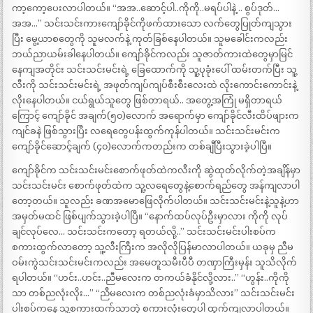
ကာ့ကော့ပေးလာပါတယ်။ “အအ..ဆောင့်ပါ..ကိုကို..မရပ်ပါနဲ့ .. စွပ်ဒုတ်…
အအ…” သင်းသင်းကားကျော်ခိုင်ကိုဖက်ထားသော လက်တွေပြုတ်ကျသွား
ပြီး မွေ့ယာစတွေကို သူမလက်နဲ့ ကုတ်ခြစ်နေပါတယ်။ သူမခေါင်းကလည်း
ဘယ်ညာယမ်းခါနေပါတယ်။ ကျော်ခိုင်ကလည်း သူဇာတ်ကားထဲတွေမှာမြင်
နေကျအတိုင်း သင်းသင်းမင်းရဲ့ ခြေထောက်ကို သူ့ပုခုံးပေါ် ထမ်းတက်ပြီး သူ့
လီးကို သင်းသင်းမင်းရဲ့ အဖုတ်ကျပ်ကျပ်စီးစီးလေးထဲ လိုးကောင်းကောင်းနဲ့
လိုးနေပါတယ်။ ငယ်ရွယ်သူတွေ ဖြစ်တာရယ်.. အတွေ့အကြုံ မရှိတာရယ်
ကြောင့် ကျော်ခိုင် အချက်(၅၀)လောက် အရောက်မှာ ကျော်ခိုင်လီးထိပ်ဖျားက
ကျင်ခနဲ ဖြစ်သွားပြီး လရေတွေပန်းထွက်ကုန်ပါတယ်။ သင်းသင်းမင်းက
ကျော်ခိုင်ဆောင့်ချက် (၄၀)လောက်ကတည်းက တစ်ချီပြီးသွားခဲ့ပါပြီ။
ကျော်ခိုင်က သင်းသင်းမင်းစောက်ဖုတ်ထဲကလီးကို ဆွဲထုတ်လိုက်တဲ့အချိန်မှာ
သင်းသင်းမင်း စောက်ဖုတ်ထဲက သူ့လရေတွေနဲ့စောက်ရည်တွေ အန်ကျလာပါ
တော့တယ်။ သူလည်း ခဏအမောဖြေလိုက်ပါတယ်။ သင်းသင်းမင်းနဲ့သူနဲ့ဟာ
အမှတ်မထင် ဖြစ်ပျက်သွားခဲ့ပါပြီ။ “နောက်ထပ်လုပ်ဦးမှာလား ကိုကို လုပ်
ချင်လုပ်လေ… သင်းသင်းကတော့ ရတယ်လို့..” သင်းသင်းမင်းပါးစပ်က
စကားထွက်လာတော့ သူ့လီးကြီးက အလိုလိုပြန်မာလာပါတယ်။ ယခုမှ ညီမ
ဝမ်းကွဲသင်းသင်းမင်းကလည်း အမေတူသမီးပီပီ တဏှာကြီးမှန်း သူသိလိုက်
ရပါတယ်။ “ဟင်း..ဟင်း..ညီမလေးက တကယ်ခံနိုင်လို့လား..” “ဟွန်း..ကိုကို
သာ တစ်ညလုံးလိုး…” “ညီမလေးက တစ်ညလုံးခံမှာသိလား” သင်းသင်းမင်း
ပါးစပ်ကနေ သူ့စကားထက်သာတဲ့ စကားလုံးတွေပါ ထွက်ကျလာပါတယ်။