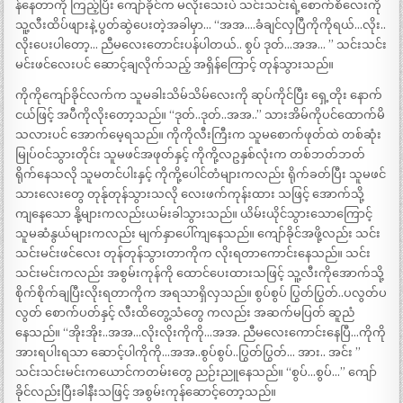
န်နေတာကို ကြည့်ပြီး ကျော်ခိုင်က မလိုးသေးပဲ သင်းသင်းရဲ့စောက်စိလေးကို
သူ့လီးထိပ်ဖျားနဲ့ ပွတ်ဆွဲပေးတဲ့အခါမှာ… “အအ….ခံချင်လှပြီကိုကိုရယ်…လိုး..
လိုးပေးပါတော့… ညီမလေးတောင်းပန်ပါတယ်.. စွပ် ဒုတ်…အအ… ” သင်းသင်း
မင်းဖင်လေးပင် ဆောင့်ချလိုက်သည့် အရှိန်ကြောင့် တုန်သွားသည်။
ကိုကိုကျော်ခိုင်လက်က သူမခါးသိမ်သိမ်လေးကို ဆုပ်ကိုင်ပြီး ရှေ့တိုး နောက်
ငယ်ဖြင့် အပီကိုလိုးတော့သည်။ “ဒုတ်..ဒုတ်..အအ..” သားအိမ်ကိုပင်ထောက်မိ
သလားပင် အောက်မေ့ရသည်။ ကိုကိုလီးကြီးက သူမစောက်ဖုတ်ထဲ တစ်ဆုံး
မြုပ်ဝင်သွားတိုင်း သူမဖင်အဖုတ်နှင့် ကိုကို့လဥနှစ်လုံးက တစ်ဘတ်ဘတ်
ရိုက်နေသလို သူမတင်ပါးနှင့် ကိုကို့ပေါင်တံများကလည်း ရိုက်ခတ်ပြီး သူမဖင်
သားလေးတွေ တုန်ုတုန်သွားသလို လေးဖက်ကုန်းထား သဖြင့် အောက်သို့
ကျနေသော နို့များကလည်းယမ်းခါသွားသည်။ ယိမ်းယိုင်သွားသောကြောင့်
သူမဆံနွယ်များကလည်း မျက်နှာပေါ်ကျနေသည်။ ကျော်ခိုင်အဖို့လည်း သင်း
သင်းမင်းဖင်လေး တုန်တုန်သွားတာကိုက လိုးရတာကောင်းနေသည်။ သင်း
သင်းမင်းကလည်း အစွမ်းကုန်ကို ထောင်ပေးထားသဖြင့် သူ့လီးကိုအောက်သို့
စိုက်စိုက်ချပြီးလိုးရတာကိုက အရသာရှိလှသည်။ စွပ်စွပ် ပြွတ်ပြွတ်..ပလွတ်ပ
လွတ် စောက်ပတ်နှင့် လီးထိတွေ့သံတွေ ကလည်း အဆက်မပြတ် ဆူညံ
နေသည်။ “အိုးအိုး..အအ…လိုးလိုးကိုကို…အအ. ညီမလေးကောင်းနေပြီ…ကိုကို
အားရပါးရသာ ဆောင့်ပါကိုကို…အအ..စွပ်စွပ်..ပြွတ်ပြွတ်… အား.. အင်း ”
သင်းသင်းမင်းကယောင်ကတမ်းတွေ ညဉ်းညူနေသည်။ “စွပ်…စွပ်…” ကျော်
ခိုင်လည်းပြီးခါနီးသဖြင့် အစွမ်းကုန်ဆောင့်တော့သည်။