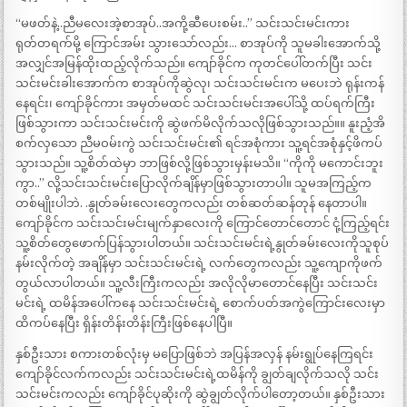
“မဖတ်နဲ့..ညီမလေးအဲ့စာအုပ်..အကို့ဆီပေးစမ်း..” သင်းသင်းမင်းကား
ရုတ်တရက်မို့ ကြောင်အမ်း သွားသော်လည်း… စာအုပ်ကို သူမခါးအောက်သို့
အလျှင်အမြန်ထိုးထည့်လိုက်သည်။ ကျော်ခိုင်က ကုတင်ပေါ်တက်ပြီး သင်း
သင်းမင်းခါးအောက်က စာအုပ်ကိုဆွဲလု၊ သင်းသင်းမင်းက မပေးဘဲ ရုန်းကန်
နေရင်း၊ ကျော်ခိုင်ကား အမှတ်မထင် သင်းသင်းမင်းအပေါ်သို့ ထပ်ရက်ကြီး
ဖြစ်သွားကာ သင်းသင်းမင်းကို ဆွဲဖက်မိလိုက်သလိုဖြစ်သွားသည်။။ နူးညံ့အိ
စက်လှသော ညီမဝမ်းကွဲ သင်းသင်းမင်း၏ ရင်အစုံကား သူ့ရင်အစုံနှင့်ဖိကပ်
သွားသည်။ သူ့စိတ်ထဲမှာ ဘာဖြစ်လို့ဖြစ်သွားမှန်းမသိ။ “ကိုကို မကောင်းဘူး
ကွာ..” လို့သင်းသင်းမင်းပြောလိုက်ချိန်မှာဖြစ်သွားတာပါ။ သူမအကြည့်က
တစ်မျိုးပါဘဲ. .နွုတ်ခမ်းလေးတွေကလည်း တစ်ဆတ်ဆန်တုန် နေတာပါ။
ကျော်ခိုင်က သင်းသင်းမင်းမျက်နှာလေးကို ကြောင်တောင်တောင် ငုံ့ကြည့်ရင်း
သူ့စိတ်တွေဖောက်ပြန်သွားပါတယ်။ သင်းသင်းမင်းရဲ့နွုတ်ခမ်းလေးကိုသူစုပ်
နမ်းလိုက်တဲ့ အချိန်မှာ သင်းသင်းမင်းရဲ့ လက်တွေကလည်း သူ့ကျောကိုဖက်
တွယ်လာပါတယ်။ သူ့လီးကြီးကလည်း အလိုလိုမာတောင်နေပြီး သင်းသင်း
မင်းရဲ့ ထမိန်အပေါ်ကနေ သင်းသင်းမင်းရဲ့ စောက်ပတ်အကွဲကြောင်းလေးမှာ
ထိကပ်နေပြီး ရှိန်းတိန်းတိန်းကြီးဖြစ်နေပါပြီ။
နှစ်ဦးသား စကားတစ်လုံးမှ မပြောဖြစ်ဘဲ အပြန်အလှန် နမ်းရွုပ်နေကြရင်း
ကျော်ခိုင်လက်ကလည်း သင်းသင်းမင်းရဲ့ထမိန်ကို ချွတ်ချလိုက်သလို သင်း
သင်းမင်းကလည်း ကျော်ခိုင်ပုဆိုးကို ဆွဲချွတ်လိုက်ပါတော့တယ်။ နှစ်ဦးသား