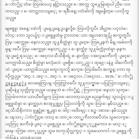
ေက်ာ္ခိုင္ တံေတြးမ်ားပင္ နင္သြားသည္။ ေအာက္က သူ႔ေမြးရာပါ ညီေလး
ကလည္း ေထာင္ထလာသျဖင့္ ေရခ်ိဳးခန္းတံခါးကို အျမန္ပိတ္ေပးလိုက္ရ
သည္။
မျဖစ္ဖူး အခန္းထဲကို ျမန္ျမန္ျပန္မွလို့ေတြးလိုက္ၿပီး အိပ္ယာေပၚလဲေ
လ်ာင္းကာ သူငယ္ခ်င္းျဖစ္သူထံမွ ငွားလာေသာ အျပာစာအုပ္ကို ဆက္ဖတ္ၿပီး
ဂြမ္းဆက္ထုေနေလသည္။ သူ႔စိတ္ထဲမွာ သူျမင္ေတြ႕ေနက် မိန္းမမ်ားကို
မွန္းၿပီး ဂြမ္းဆက္ထုေနေသာ္လည္း ေနာက္ဆုံး သူ႔မ်က္လုံးထဲမွာ ခုနက
သူျမင္ခဲ့ရသည့္ ေဒၚေလးသီသီစိုးရဲ့ ေနာက္ပိုင္းအလွႀကီးကို ျမင္ေ
ယာက္လာမိသည္။ စိတ္ထဲမွာ မလုံမလဲ ျဖစ္မိေသာ္လည္း ထုရင္းနဲ႔ ဒါႀကီးကို
ဘဲ ျမင္ေယာင္လာမိသည္။ မထူးဘူးလို့ ဆက္ေတြးမိၿပီး ဆက္မွန္းကာ ထု
လိုက္သည္။ “အင္း..အင္း…အင္း.. ေဒၚေလး..ေဒၚေလး…. အအ..” ေက်ာ္ခို
င္ဆန႔္ငင္ဆန႔္ငင္နဲ႔ လေရေတြပန္းထြက္သြားၿပီး သူ႔လက္မွာေပပြသြားသျဖင့္
ပုဆိုးနဲ႔သုတ္လိုက္ရသည္။ ယခုမွဘဲ ေက်ာ္ခိုင္ရဲ့ ႂကြတက္ေနေသာ သုတ္ေ
သြးမ်ားကား ယာယီၿငိမ္သက္ သြားေလေတာ့သည္။ ညေနက်ရင္ သူငယ္ခ်င္းျ
ဖစ္သူထံမွာ ေနာက္အျပာ စာအုပ္တစ္အုပ္ သြားလဲဖို့ကို သူေတြးေနမိသည္။ ေ
ဒၚသီသီစိုးကား မွန္တင္ခုံေရွ႕မွာ ေခါင္းၿဖီးရင္း စဥ္းစားေနမိသည္။
ေၾသာ္..ေက်ာ္ခိုင္ေတာင္ ေတာ္ေတာ္ႀကီးလာၿပီဘဲ။ သူမလက္ေ
ပၚတြင္ ႀကီးခဲ့ျခင္းျဖစ္သည္။ ေက်ာ္ခိုင္အေဖႏွင့္သူမကား ေမာင္ႏွ
မ၀မ္းကြဲေတာ္စပ္သည္။ သူမ တကၠသိုလ္တက္ရင္း သူမေယာကၤ်ားျဖစ္သူ ကို
က်င္လြန္နဲ႔ ညားခဲ့သည္။