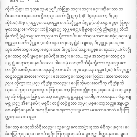
ကိုက်င္လြန္ကား တ႐ုတ္။ သူမႏွင့္ကိုက်င္လြန္မွာ သင္းသင္းမင္းဆိုေသာ သ
မီးေလးတစ္ေယာက္ရွိသည္။ ေက်ာ္ခိုင္ထက္ (၁)ႏွစ္ငယ္ေတာ့ ဒီႏွစ္
ဆို(၁၈)ႏွစ္ ျပည့္ေတာ့မည္။ ေက်ာ္ခိုင္ကား ဒီႏွစ္(၁၀)တန္းႏွစ္။ ရြာမွာ
မူလတန္းေက်ာင္းဘဲရွိသျဖင့္ သူ႔ဖခင္က ၿမိဳ့မွ၀မ္းကြဲ ညီမျဖစ္သူ သီသီ
စိုးထံသို့ (၅)တန္းကတည္းက ပို့ထားၿပီး ေက်ာင္းတက္ေစခဲ့ျခင္းျ
ဖစ္သည္။ ေက်ာ္ခိုင္ကား (၁၀)တန္း တစ္ႏွစ္က်ခဲ့ သျဖင့္ ဒီႏွစ္အျပင္ေျဖ။
သူမသမီးသင္းသင္းမင္းကား ဒီႏွစ္(၁၀)တန္းႏွစ္။ ေၾသာ္..ေက်ာ္ခို
င္ေတာင္ လူပ်ိဳျဖစ္ေနၿပီကိုး။ အင္းေလ… သူမ အသက္ေတာင္ ၄၁
ႏွစ္ထဲ ေရာက္ေနၿပီေလ။ ဒါေပမဲ့ ေဒၚသီသီစိုးတို့ကား သူေဌးကေ
တာ္ပီပီ အၿငိမ္းစားေနရလို့လားမသိ။ ႏုဖတ္ေနသည္။ (၃၀)ေက်ာ္ခန႔္သာ
ထင္ရသည္။ အစားေကာင္း အေသာက္ေကာင္းေတြစား အားကစားလ
ည္း လိုက္စားသျဖင့္ ကိုယ္လုံးကလည္း ေရြဘိုမင္းႀကိဳက္ ကိုယ္လုံးကို
ယ္ေပါက္ပင္။ တျခားသူအတြက္ေတာ့ သြားရည္ယိုစရာျဖစ္ေပမဲ့ လင္ျဖစ္
သူ ကိုက်င္လြန္ အတြက္ေတာ့ အႏွစ္ႏွစ္ဆယ္ခန႔္ ေပါင္းလာရေသာ မိန္းမျ
ဖစ္သျဖင့္ အီေနၿပီျဖစ္ၿပီး တစ္ခါတစ္ရံမွသာ လုပ္ျဖစ္ေတာ့သည္။ အျပင္မွာ
စေမာဆြဲေနၿပီး အလုပ္ကိစၥအေၾကာင္းျပကာ မၾကာခဏလဲ ခရီးထြ
က္တတ္ေသးသည္။
ဒီေတာ့ ေဒၚသီသီစိုးလည္း သူေဌးကေတာ္မ်ားစုကာ ဖဲရိုက္ျခင္း၊ ေ
စ်း၀ယ္ထြက္ျခင္း၊ အေပ်ာ္ခရီး ထြက္ျခင္းမ်ားျဖင့္သာ စိတ္အပန္းေျဖေ