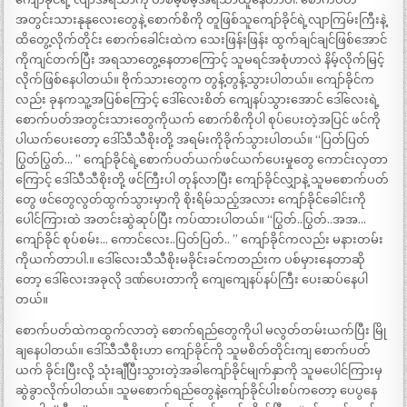
အတွင်းသားနုနုလေးတွေနဲ့ စောက်စိကို တူဖြစ်သူကျော်ခိုင်ရဲ့လျာကြမ်းကြီးနဲ့
ထိတွေ့လိုက်တိုင်း စောက်ခေါင်းထဲက သေးဖြန်းဖြန်း ထွက်ချင်ချင်ဖြစ်အောင်
ကိုကျင်တက်ပြီး အရသာတွေ့နေတာကြောင့် သူမရင်အစုံဟာလဲ နိမ့်လိုက်မြင့်
လိုက်ဖြစ်နေပါတယ်။ ဗိုက်သားတွေက တွန့်တွန့်သွားပါတယ်။ ကျော်ခိုင်က
လည်း ခုနကသူ့အပြစ်ကြောင့် ဒေါ်လေးစိတ် ကျေနပ်သွားအောင် ဒေါ်လေးရဲ့
စောက်ပတ်အတွင်းသားတွေကိုယက် စောက်စိကိုပါ စုပ်ပေးတဲ့အပြင် ဖင်ကို
ပါယက်ပေးတော့ ဒေါ်သီသီစိုးတို့ အရမ်းကိုခိုက်သွားပါတယ်။ “ပြတ်ပြတ်
ပြွတ်ပြွတ်… ” ကျော်ခိုင်ရဲ့စောက်ပတ်ယက်ဖင်ယက်ပေးမှုတွေ ကောင်းလှတာ
ကြောင့် ဒေါ်သီသီစိုးတို့ ဖင်ကြီးပါ တုန်လာပြီး ကျော်ခိုင်လျှာနဲ့ သူမစောက်ပတ်
တွေ ဖင်တွေလွတ်ထွက်သွားမှာကို စိုးရိမ်သည့်အလား ကျော်ခိုင်ခေါင်းကို
ပေါင်ကြားထဲ အတင်းဆွဲဆုပ်ပြီး ကပ်ထားပါတယ်။ “ပြွတ်..ပြွတ်..အအ…
ကျော်ခိုင် စုပ်စမ်း… ကောင်လေး..ပြတ်ပြတ်.. ” ကျော်ခိုင်ကလည်း မနားတမ်း
ကိုယက်တာပါ.။ ဒေါ်လေးသီသီစိုးမခိုင်းခင်ကတည်းက ပစ်မှားနေတာဆို
တော့ ဒေါ်လေးအခုလို ဒဏ်ပေးတာကို ကျေကျေနပ်နပ်ကြီး ပေးဆပ်နေပါ
တယ်။
စောက်ပတ်ထဲကထွက်လာတဲ့ စောက်ရည်တွေကိုပါ မလွတ်တမ်းယက်ပြီး မြို
ချနေပါတယ်။ ဒေါ်သီသီစိုးဟာ ကျော်ခိုင်ကို သူမစိတ်တိုင်းကျ စောက်ပတ်
ယက် ခိုင်းပြီးလို့ သုံးချီပြီးသွားတဲ့အခါကျော်ခိုင်မျက်နှာကို သူမပေါင်ကြားမှ
ဆွဲခွာလိုက်ပါတယ်။ သူမစောက်ရည်တွေနဲ့ကျော်ခိုင်ပါးစပ်ကတော့ ပေပွနေ