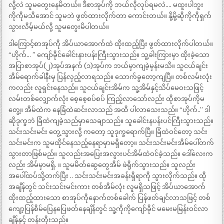
လို့လဲ သူမတွေးနေမိတယ်။ ဒီစာအုပ်ကို ဘယ်လိုလုပ်ရမလဲ…. မထူးပါဘူး
ကိုကိုမသိအောင် သူမဘဲ ဖွတ်ထားလိုက်တာ ကောင်းတယ်။ နို့မို့ဆိုကိုကိုရှက်
သွားလိမ့်မယ်လို့ သူမတွေးမိပါတယ်။
ဒါကြောင့်စာအုပ်ကို အိပ်ယာအောက်ထဲ ထိုးထည့်ပြီး ဖွတ်ထားလိုက်ပါတယ်။
“ဟိုက်… ” ကျော်ခိုင်ခေါင်းနားပန်းကြီးသွားသည်။ သူ့ခါးကြားမှာ ထိုးခဲ့သော
အပြာစာအုပ်(၂)အုပ်အနက် (၁)အုပ်က ဘယ်မှာကျခဲ့မှန်းမသိ။ သူငယ်ချင်း
အိမ်ရောက်ခါနီးမှ ပြန်လှည့်လာရသည်။ သောက်ခွတော့ကျပြီ။ တစ်လမ်းလုံး
ကလည်း လူရှင်းနေသည်။ သူငယ်ချင်းအိမ်က သူ့အိမ်နှင့်သိပ်မေဝးသဖြင့်
လမ်းတစ်လျှောက်လုံး စေ့စေ့စပ်စပ် ကြည့်လာသော်လည်း ထိုစာအုပ်ကိုမ
တွေ့။ အိမ်ထဲက နေခြံထဲဆင်းလာသည် အထိ ပါလာသေးသည်။ “ဟိုက်..” ဒါ
ဆိုဒုက္ခဘဲ ခြံထဲကျခဲ့သည်မှာသေချာသည်။ သူခေါင်းနပန်းပင်ကြီးသွားသည်။
သင်းသင်းမင်း တွေ့သွားလို့ ကတော့ သူဒုက္ခရောက်ပြီ။ ခြံထဲဝင်တော့ သင်း
သင်းမင်းက သူမထိုင်နေသည့်နေရာမှာမရှိတော့။ သင်းသင်းမင်းအိမ်ပေါ်တက်
သွားတာဖြစ်မည်။ သူလည်းအပြေးအလွားပင်အိမ်ထဲဝင်ခဲ့သည်။ ဒေါ်လေးက
လည်း အိမ်မှာမရှိ. ။ သူမမိတ်ဆွေတွေအိမ် ဖဲရိုက်သွားသည်။ သူလည်း
အပေါ်ထပ်သို့တက်ပြီး .. သင်းသင်းမင်းအခန်းရှိရာကို သွားလိုက်သည်။ ထို
အချိန်တွင် သင်းသင်းမင်းကား တစ်အိမ်လုံး လူမရှိသဖြင့် အိပ်ယာအောက်
ထိုးထည့်ထားသော စာအုပ်ကိုနောက်တစ်ခေါက် ပြန်ဖတ်ချင်လာသဖြင့် တစ်
ကျော့ပြန်စိမ်ပြေနပြေဖတ်နေချိန်တွင် သူ့ကိုကိုကျော်ခိုင် မမေးမမြန်းဝင်လာ
ချိန်နှင့် တန်းတိုးသည်။