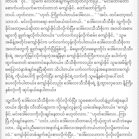
တာပါ။ ” ဝှီး…” သူမက လေတစ်ချက်မှုတ်ထုတ်လိုက်ပြီး… “မင်းတော်တော်
စောက်ပတ်ယက်ကောင်းတာဘဲ ကျော်ခိုင်.. တော်တော်ကြိုက်
တယ်..ဟုတ်လား..” “ဟုတ်..ကြိုက်ပါတယ်ဒေါ်လေး…. ” “အင်း..ထင်တော့ထင်
သားဘဲ.. မင်းလိုးတာရော တော်မယ်ထင်တယ်.. ” ဒေါ်လေးသီသီစိုး သူ့ကိုလိုး
ခိုင်းတော့မယ်ဆိုတာ ကျော်ခိုင်သိလိုက်ပြီ။ ဒေါ်လေးသီသီစိုးက အဝတ်အစား
များကို ချွတ်ချလိုက်ပါတယ်။ “ပက်လက်လှန်လိုက်စမ်း ကျော်ခိုင်.. ” သူမ
အမိန့်အတိုင်းကျော်ခိုင်က ပက်လက်လှန်လိုက်ပါတယ်။ ဒေါ်လေးသီသီစိုးက
အဝတ်တွေကို ချွတ်ချလိုက်ပြိဖြစ်လို့… မိမွေးတိုင်းဖမွေးတိုင်း ဒေါ်လေးသီသီး
စိုးရဲ့ အလှကိုမြင်လိုက်ရတဲ့အချိန်မှာ ကျော်ခိုင်လီးကြီးကလည်း ပေါက်ကွဲ
ထွက်မတတ် မာတောင်နေပါတယ်။ သီသီစိုးကလည်း ကျော်ခိုင် သူမအမိန့်ကို
မပြောလဲနာခံချင်နေပြီဆိုတာ သိပါတယ်။ ပက်လက်လှန်အနေအထားကျော်
ခိုင်ရဲ့ ကိုယ်ပေါ်ကို ခွလိုက်ပြီး ကျော်ခိုင်ရဲ့လက်ကို သူမနို့နှစ်လုံးပေါ် တင်
ပေးလိုက်ပါတယ်။ ကျော်ခိုင်လည်း ဒေါ်လေးသီသီစိုးရဲ့ ဖွံ့ထွားလှသော နို့ကြီး
နှစ်လုံးကို ဆုပ်နယ်နေပါတယ်။
သူ့လီးကို ဒေါ်လေးသီသီစိုးက ကိုင်လိုက်ပြီး သူမစောက်ပတ်နဲ့ပွတ်ဆွဲနေပါ
တယ်။ အိုးအိုး လီးထိပ်ဖျားက လိုးချင်လွန်းလို့ ယမ်းခါနေပါတယ်။ “ကျော်
ခိုင်..မင်းဒေါ်လေးကိုလိုးချင်နေတယ် မဟုတ်လား..” “ဟုတ်ဒေါ်လေး…ကြာ
ပြီ.လိုးချင်နေတာ..” “ဟင်း..ဟင်း ဒေါ်လေးသိတာပေါ့ ကိုယ့်တူဘဲ မသိဘဲနေမ
လား.. ဒါနဲ့ မင်းညီမလေးအဖုတ်နဲ့ ဒေါ်လေးအဖုတ်ဘယ်ဟာလိုးလို့ကောင်းမ
လဲ..” ကျော်ခိုင်တစ်ချက်စဉ်းစားလိုက်ပြီး… “ဒေါ်လေးဟာက ပိုလိုးလို့ကောင်း