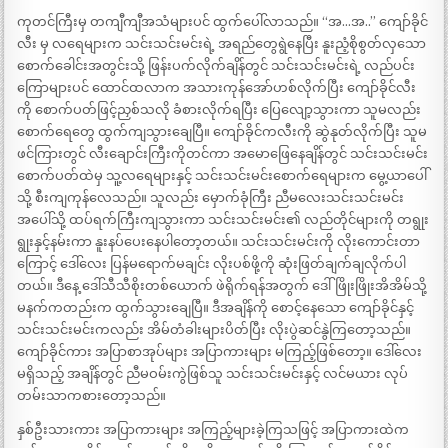
ကုတင်ကြီးမှ တကျီကျီအသံများပင် ထွက်ပေါ်လာသည်။ “အ…အ..” ကျော်ခိုင်
လီး မှ လရေများက သင်းသင်းမင်းရဲ့ အရည်တွေရွဲနေပြီး နူးညံ့စိုစွတ်လှသော
စောက်ခေါင်းအတွင်းသို့ ဖြန်းပက်လိုက်ချိန်တွင် သင်းသင်းမင်းရဲ့ လည်ပင်း
ကြောများပင် ထောင်ထလာက အသားကုန်အော်ဟစ်လိုက်ပြီး ကျော်ခိုင်လီး
ကို စောက်ပတ်ဖြင့်ညှစ်သလို ခံစားလိုက်ရပြီး ပြေလျော့သွားကာ သူမလည်း
စောက်ရေတွေ ထွက်ကျသွားချေပြီ။ ကျော်ခိုင်ကလီးကို ဆွဲနုတ်လိုက်ပြီး သူမ
ဖင်ကြားတွင် လီးချောင်းကြီးကိုတင်ကာ အမောဖြေနေချိန်တွင် သင်းသင်းမင်း
စောက်ပတ်ထဲမှ သူ့လရေများနှင့် သင်းသင်းမင်းစောက်ရေများက မွေ့ယာပေါ်
သို့ စီးကျကုန်လေသည်။ သူလည်း မှောက်ခုံကြီး ညီမလေးသင်းသင်းမင်း
အပေါ်သို့ ထပ်ရက်ကြီးကျသွားကာ သင်းသင်းမင်း၏ လည်တိုင်များကို တရွုး
ရွုးနှင့်နမ်းကာ နူးနပ်ပေးနေပါတော့တယ်။ သင်းသင်းမင်းကို လိုးကောင်းတာ
ကြောင့် ဒေါ်လေး ပြန်မရောက်မချင်း လိုးပစ်ဖို့ကို ဆုံးဖြတ်ချက်ချလိုက်ပါ
တယ်။ ဒီနေ့ ဒေါ်သီသီစိုးတစ်ယောက် ဖဲရိုက်ရန်အတွက် ဒေါ်ဖြိုးဖြိုးအိအိမ်သို့
မနက်ကတည်းက ထွက်သွားချေပြီ။ ဒီအချိန်ကို စောင့်နေသော ကျော်ခိုင်နှင့်
သင်းသင်းမင်းကလည်း အိမ်တံခါးများပိတ်ပြီး လိုးပွဲဆင်နွဲကြတော့သည်။
ကျော်ခိုင်ကား အပြာစာအုပ်များ အပြာကားများ မကြည့်ဖြစ်တော့။ ဒေါ်လေး
မရှိသည့် အချိန်တွင် ညီမဝမ်းကွဲဖြစ်သူ သင်းသင်းမင်းနှင့် လင်မယား လုပ်
တမ်းသာကစားတော့သည်။
နှစ်ဦးသားကား အပြာကားများ အကြည့်များခဲ့ကြသဖြင့် အပြာကားထဲက