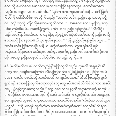
ပြောသော အကြောင်းကို။ “ထင်ရဘူးနော်…နုနုငယ်တို့ ဒါကြောင့်မို့ သူ့ဒရိုင်ဘာ
လေးကို မောင်လေးမောင်လေးနဲ့ တသသဖြစ်နေတာကိုး.. ကောင်လေးက
လည်း အချောလေးဟ.. ခစ်ခစ်…” “နင်က အားကျနေတယ်ပေါ့….” ဒေါ်မြတ်
မြတ်ကို ဒေါ်သီသီစိုးကစလိုက်သည်။ “အဟင်းဟင်း…ညဉ်းရော ဘာထူးလို့
လဲ…ညဉ်းတူကို ကြံစည်နေတာမဟုတ်လား…” “အမလေးလေး..မိုးကြိုးတွေ
ပစ်ချကုန်ပါမယ်….အဒေါ်နဲ့တူကို.. ဟင်းဟင်း..ညဉ်းနော်ညဉ်း..” “သီသီစိုး
ညဉ်းအကြောင်းမသိတာကျနေ ငါ့တူငါ့တူနဲ့ ဝမ်းကွဲဘဲတော်တာကို ညဉ်းစားဖို့
သောက်ဖို့ ကြံနေတာမသိဘူး မှတ်နေလား..” ” အို..ညဉ်းတို့နော်စွပ်စွပ်စွဲစွဲ….. ”
“ဟင်း.ဟင်း ငြင်းထားဦးပေါ့…ဝမ်းကွဲဘဲတော်တာ…တူအရင်းလို ချစ်
ဟန်ဆောင်ပြနေတာ မသိဘူးမမှတ်နဲ့… နောက်မှ ညဉ်းတစ်ယောက်ထဲ ခိုးစား
လို့ကတော့ နာပြီသာမှတ်… ငါတို့ပါစားမှာ ညဉ်းတူကို…”။
ဒေါ်မြတ်မြတ်က ခပ်တည်တည်ဖြင့်ပြောလိုက်သည်။ သူမတို့ အရွချင်းဆို
တော့ အချင်းချင်းအကြောင်း သိနေကြသည်။ မြွေမြွေချင်းခြေမြင်ကြတယ်
လေ။ “ဟုတ်…တယ်..ဟဲ့..ဟုတ်တယ်..ကျေနပ်ပလား..” သီသီစိုးလည်း ရှက်
ရှက်ဖြင့် အော်ပြောလိုက်တော့သည်။ သူမတို့ မိန်းမတစ်သိုက်ရီသံကား အခန်း
ထဲမှ ပျံ့လွင့်သွားတော့သည်။ ” ရော့ သင်းသင်း နင့်ဆီကငှားထားတဲ့ စာအုပ်..”
ကျော်ခိုင်ပေးလာသောစာအုပ်ကို သင်းသင်းမင်းက ယူလိုက်သည်။ မနေ့ညက
စာကျက်ရင်းသူမဆီက ငှားထားသော အင်္ဂလိပ်စာအုပ်။ “ကိုကိုက ဘယ်သွား
မလို့လဲ..” “ဟိုဖက်ရပ်ကွက်ထဲက အောင်မော်တို့ဆီခဏ” ကျောင်းပိတ်ရက်
ဖြစ်သဖြင့် သင်းသင်းမင်းက အိမ်မှာ အေးအေးဆေးဆေးစာကျက်နေသည်။