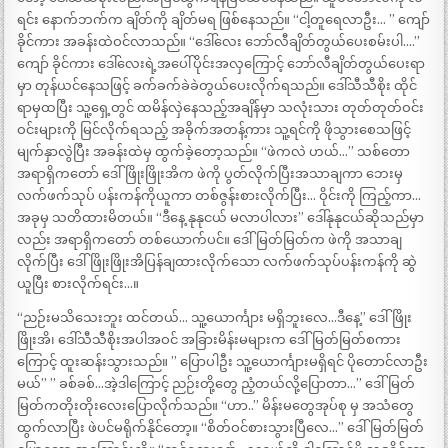
ရင်း နောက်ဘက်က ချိတ်ကို ချိတ်မရ ဖြစ်နေသည်။ “ငါ့တူရေလာဦး… ” ကျော်
ခိုင်ကား အခန်းထဲဝင်လာသည်။ “ဒေါ်လေး ဘော်လီချိတ်တွယ်ပေးစမ်းပါ….”
ကျော် ခိုင်ကား ဒေါ်လေးရဲ့အပေါ်ပိုင်းအလှကြောင့် ဘော်လီချိတ်တွယ်ပေးရာ
မှာ တုန်ယင်နေသဖြင့် ခက်ခက်ခဲခဲတွယ်ပေးလိုက်ရသည်။ ဒေါ်သီသီစိုး ထိုင်
ရာမှထပြီး သူ့ရှေ့တွင် ထမိန်လှဲနေသည့်အချိန်မှာ သလုံးသား တုတ်တုတ်ဝင်း
ဝင်းများကို မြင်လိုက်ရသည့် အခိုက်အတန့်ကား သူ့ရင်ကို ဖိုသွားစေသဖြင့်
မျက်နှာလွဲပြီး အခန်းထဲမှ ထွက်ခဲ့တော့သည်။ “ဖဲကလဲ ဟယ်…” သစ်တော
အရာရှိကတော် ဒေါ်ဖြိုးဖြိုးအိက ဖဲကို ပွတ်လိုက်ပြီးအသာချကာ ဘေးမှ
လက်ဖက်သုပ် ပန်းကန်ကိုယူကာ တစ်ဇွန်းစားလိုက်ပြီး… ဝိုင်းကို ကြည့်ကာ…
အခုမှ သတိထားမိတယ်။ “ဒီနေ့ နုနုငယ် မလာပါလား” ဒေါ်နုနုငယ်ဆိုသည်မှာ
လည်း အရာရှိကတော် တစ်ယောက်ပင်။ ဒေါ်မြတ်မြတ်က ဖဲကို အသာချ
လိုက်ပြီး ဒေါ်ဖြိုးဖြိုးအိပြန်ချထားလိုက်သော လက်ဖက်သုပ်ပန်းကန်ကို ဆွဲ
ယူပြီး စားလိုက်ရင်း…။
“ညဉ်းမသိသေးဘူး ထင်တယ်… သူ့ယောင်္ကျား မရှိဘူးလေ…ဒီနေ့” ဒေါ်ဖြိုး
ဖြိုးအိ၊ ဒေါ်သီသီစိုးအပါအဝင် အခြားမိန်းမများက ဒေါ်မြတ်မြတ်စကား
ကြောင့် ထူးဆန်းသွားသည်။ ” ပြောပါဦး သူ့ယောင်္ကျားမရှိရင် ပိုတောင်လာဦး
မယ်” ” ခစ်ခစ်…အဲ့ဒါကြောင့် ညဉ်းတို့တွေ ညံ့တယ်လို့ပြောတာ…” ဒေါ်မြတ်
မြတ်ကတိုးတိုးလေးပြောလိုက်သည်။ “ဟာ..” မိန်းမတွေအုပ်စု မှ အသံတွေ
ထွက်လာပြီး ဖဲပင်မရိုက်နိုင်တော့။ “စိတ်ဝင်စားသွားပြီလေ…” ဒေါ်မြတ်မြတ်