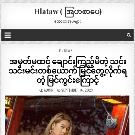
Hlataw ( အြပာစာပေ)
အောစာအုပ်များ
POSTED
NEWS
IN
အမှတ်မထင် ချောင်းကြည့်မိတဲ့ သင်း
သင်းမင်းတစ်ယောက် မြင်တွေ့လိုက်ရ
တဲ့ မြင်ကွင်းကြောင့်
ADMIN
SEPTEMBER 14, 2023