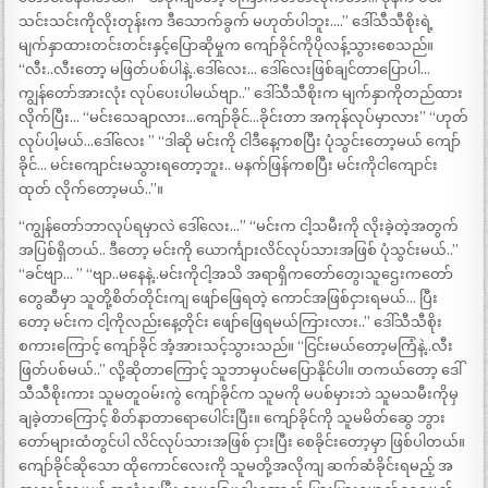
သင်းသင်းကိုလိုးတုန်းက ဒီသောက်ခွက် မဟုတ်ပါဘူး….” ဒေါ်သီသီစိုးရဲ့
မျက်နှာထားတင်းတင်းနှင့်ပြောဆိုမှုက ကျော်ခိုင်ကိုပိုလန့်သွားစေသည်။
“လီး..လီးတော့ မဖြတ်ပစ်ပါနဲ့..ဒေါ်လေး… ဒေါ်လေးဖြစ်ချင်တာပြောပါ…
ကျွန်တော်အားလုံး လုပ်ပေးပါမယ်ဗျာ..” ဒေါ်သီသီစိုးက မျက်နှာကိုတည်ထား
လိုက်ပြီး… “မင်းသေချာလား…ကျော်ခိုင်…ခိုင်းတာ အကုန်လုပ်မှာလား” “ဟုတ်
လုပ်ပါ့မယ်…ဒေါ်လေး ” “ဒါဆို မင်းကို ငါဒီနေ့ကစပြီး ပုံသွင်းတော့မယ် ကျော်
ခိုင်… မင်းကျောင်းမသွားရတော့ဘူး.. မနက်ဖြန်ကစပြီး မင်းကိုငါကျောင်း
ထုတ် လိုက်တော့မယ်..”။
“ကျွန်တော်ဘာလုပ်ရမှာလဲ ဒေါ်လေး…” “မင်းက ငါ့သမီးကို လိုးခဲ့တဲ့အတွက်
အပြစ်ရှိတယ်.. ဒီတော့ မင်းကို ယောင်္ကျားလိင်လုပ်သားအဖြစ် ပုံသွင်းမယ်..”
“ခင်ဗျာ… ” “ဗျာ..မနေနဲ့..မင်းကိုငါ့အသိ အရာရှိကတော်တွေ၊သူဌေးကတော်
တွေဆီမှာ သူတို့စိတ်တိုင်းကျ ဖျော်ဖြေရတဲ့ ကောင်အဖြစ်ငှားရမယ်… ပြီး
တော့ မင်းက ငါ့ကိုလည်းနေ့တိုင်း ဖျော်ဖြေရမယ်ကြားလား..” ဒေါ်သီသီစိုး
စကားကြောင့် ကျော်ခိုင် အံ့အားသင့်သွားသည်။ “ငြင်းမယ်တော့မကြံနဲ့..လီး
ဖြတ်ပစ်မယ်..” လို့ဆိုတာကြောင့် သူဘာမှပင်မပြောနိုင်ပါ။ တကယ်တော့ ဒေါ်
သီသီစိုးကား သူမတူဝမ်းကွဲ ကျော်ခိုင်က သူမကို မပစ်မှားဘဲ သူမသမီးကိုမှ
ချခဲ့တာကြောင့် စိတ်နာတာရောပေါင်းပြီး။ ကျော်ခိုင်ကို သူမမိတ်ဆွေ ဘွား
တော်များထံတွင်ပါ လိင်လုပ်သားအဖြစ် ငှားပြီး စေခိုင်းတော့မှာ ဖြစ်ပါတယ်။
ကျော်ခိုင်ဆိုသော ထိုကောင်လေးကို သူမတို့အလိုကျ ဆက်ဆံခိုင်းရမည့် အ