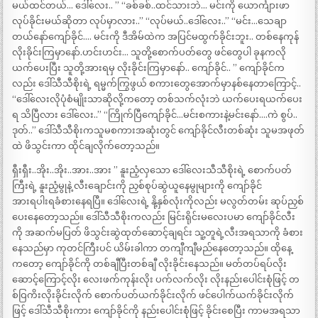
မယ်ထင်တယ်… ဒေါ်လေး.. ” “ခစ်ခစ်..ထင်သားဘဲ… မင်းကို ယောင်္ကျားဖာ
လုပ်ခိုင်းမယ်ဆိုတာ လုပ်မှာလား..” “လုပ်မယ်..ဒေါ်လေး..” “မင်း…သေချာ
တယ်နော်ကျော်ခိုင်…. မင်းကို ဒီအိမ်ထဲက အပြင်မထွက်ခိုင်းဘူး.. တစ်နေကုန်
လိုးခိုင်းကြမှာနော်.ဟင်းဟင်း… သူတို့စောက်ပတ်တွေ ဖင်တွေပါ ခုနကလို
ယက်ပေးပြီး သူတို့အားရမှ လိုးခိုင်းကြမှာနော်.. ကျော်ခိုင်.. ” ကျော်ခိုင်က
လည်း ဒေါ်သီသီစိုးရဲ့ ရမ္မက်ကြွဖွယ် စကားတွေအောက်မှာနစ်နေတာကြောင့်..
“ဒေါ်လေးလိုပုံစံမျိုးသာဆိုလို့ကတော့ တစ်သက်လုံးဘဲ ယက်ပေးရယက်ပေး
ရ သိပြီလား ဒေါ်လေး..” “ကြိုက်ပြီကျော်ခိုင်…မင်းစကားနဲ့မင်းနော်….ကဲ စွပ်..
ဒုတ်..” ဒေါ်သီသီစိုးကသူမစကားအဆုံးတွင် ကျော်ခိုင်လီးတစ်ဆုံး သူမအဖုတ်
ထဲ ဖိသွင်းကာ ထိုင်ချလိုက်တော့သည်။
ရှီးရှီး..အိုး..အိုး..အား..အား ” နူးညံ့လှသော ဒေါ်လေးသီသီစိုးရဲ့ စောက်ပတ်
ကြီးရဲ့ နူးညံ့မွုနဲ့ လီးချောင်းကို ညှစ်စုပ်ဆွဲယူနေမွုများကို ကျော်ခိုင်
အားရပါးရခံစားနေရပြီ။ ဒေါ်လေးရဲ့ နို့နှစ်လုံးကိုလည်း မလွတ်တမ်း ဆုပ်ညှစ်
ပေးနေတော့သည်။ ဒေါ်သီသီစိုးကလည်း မြင်းရိုင်းမလေးပမာ ကျော်ခိုင်လီး
ကို အဆက်မပြတ် ဖိသွင်းဆွဲထုတ်ဆောင့်ချရင်း သူ့တူရဲ့လီးအရသာကို ခံစား
နေသည်မှာ ကုတင်ကြီးပင် ယိမ်းခါကာ တကျီကျီမည်နေတော့သည်။ ထိုနေ့
ကတော့ ကျော်ခိုင်ကို တစ်ချီပြီးတစ်ချီ လိုးခိုင်းနေသည်။ မတ်တပ်ရပ်လိုး
ဆောင့်ကြောင့်လိုး လေးဖက်ကုန်းလိုး ပက်လက်လိုး လိုးနည်းပေါင်းစုံဖြင့် တ
စ်ဝြကိးလိုးခိုင်းလိုက် စောက်ပတ်ယက်ခိုင်းလိုက် ဖင်ပေါက်ယက်ခိုင်းလိုက်
ဖြင့် ဒေါ်သီသီစိုးကား ကျော်ခိုင်ကို နည်းပေါင်းစုံဖြင့် ခိုင်းစေပြီး ကာမအရသာ