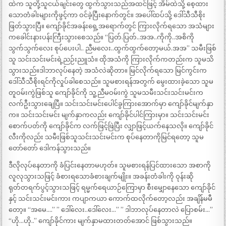
ထဲက သူတို့သူငယ်ချင်းတွေ ထွက်သွားသည်အထင်ဖြင့် အိမ်ထဲသို့ စေ့ထား
သောတံခါးများကိုဖွင့်ကာ ဝင်ခဲ့ပြီးနောက်တွင်။ အပေါ်ထပ်သို့ ဒေါ်သီသီစိုး
ဖြတ်သွားပြီ။ ကျော်ခိုင်အခန်းရှေ့အရောက်တွင် ကြားလိုက်ရသော အသံများ
ကခေါင်းနားပန်းကြီးသွားစေသည်။ “ပြတ်.ပြတ်..အအ..ကိုကို..အစိကို
သွက်သွက်လေး စုပ်ပေးပါ.. ညီမလေး..ထွက်ထွက်တော့မယ်.အအ” သမီးဖြစ်
သူ သင်းသင်းမင်းရဲ့ညဉ်းညူသံ။ ထိုအသံကို ကြားလိုက်ကတည်းက သူမသိ
သွားသည်။ဒါဘာလုပ်နေတဲ့ အသံလဲဆိုတာ။ မြင်လိုက်ရသော မြင်ကွင်းက
ဒေါ်သီသီစိုးရင်ကိုလှုပ်ခါစေသည်။ သူမစားရန်အတွက် မွေးထားခဲ့သော သူမ
တူဝမ်းကွဲဖြစ်သူ ကျော်ခိုင်ကို သူ့ညီမဝမ်းကွဲ သူမသမီးသင်းသင်းမင်းက
လက်ဦးသွားချေပြီ။ သင်းသင်းမင်းပေါင်ခွကြားအောက်မှာ ကျော်ခိုင်မျက်နှာ
က။ သင်းသင်းမင်း မျက်နှာကလည်း ကျော်ခိုင်ပါင်ကြားမှာ။ သင်းသင်းမင်း
စောက်ပတ်ကို ကျော်ခိုင်က လက်ဖြင့်ဖြဲပြီး လျှာဖြင့်ယက်နေသလို။ ကျော်ခိုင်
လီးကိုလည်း သမီးဖြစ်သူသင်းသင်းမင်းက စုပ်နေတာကိုမြင်ရတော့ သူမ
တော်တော် ဒေါကန်သွားသည်။
ဒီလိုလုပ်နေတာကို ခံပြင်းနေတာမဟုတ်။ သူမစားရန်ပြင်ထားသော အစာကို
လူလုသွားသဖြင့် ခံစားရသောခံစားချက်မျိုး။ အခန်းတံခါးကို ဝုန်းဆို
ရုတ်တရက်ပွင့်သွားသဖြင့် ရမ္မက်ရေယာဉ်ကြောမှာ စီးမျှောနေသော ကျော်ခိုင်
နှင့် သင်းသင်းမင်းကား ကပျာကယာ ကောက်ထလိုက်တော့လည်း အချိန်မမီ
တော့။ “အမေ….” ” ဒေါ်လေး..ဒေါ်လေး…” ” ဒါဘာလုပ်နေတာလဲ ပြောစမ်း…”
“ဟို…ဟို..” ကျော်ခိုင်ကား မျက်နှာမထားတတ်အောင် ဖြစ်သွားသည်။