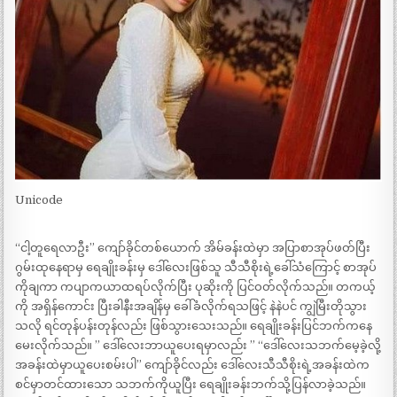
Unicode
“ငါ့တူရေလာဦး” ကျော်ခိုင်တစ်ယောက် အိမ်ခန်းထဲမှာ အပြာစာအုပ်ဖတ်ပြီး
ဂွမ်းထုနေရာမှ ရေချိုးခန်းမှ ဒေါ်လေးဖြစ်သူ သီသီစိုးရဲ့ခေါ်သံကြောင့် စာအုပ်
ကိုချကာ ကပျာကယာထရပ်လိုက်ပြီး ပုဆိုးကို ပြင်ဝတ်လိုက်သည်။ တကယ့်
ကို အရှိန်ကောင်း ပြီးခါနီးအချိန်မှ ခေါ်ခံလိုက်ရသဖြင့် နဲနဲပင် ကျွဲမြီးတိုသွား
သလို ရင်တုန်ပန်းတုန်လည်း ဖြစ်သွားသေးသည်။ ရေချိုးခန်းပြင်ဘက်ကနေ
မေးလိုက်သည်။ ” ဒေါ်လေးဘာယူပေးရမှာလည်း ” “ဒေါ်လေးသဘက်မေ့ခဲ့လို့
အခန်းထဲမှာယူပေးစမ်းပါ” ကျော်ခိုင်လည်း ဒေါ်လေးသီသီစိုးရဲ့အခန်းထဲက
စင်မှာတင်ထားသော သဘက်ကိုယူပြီး ရေချိုးခန်းဘက်သို့ပြန်လာခဲ့သည်။