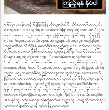
မဖြစ်ဖူး အခန်းထဲကို မြန်မြန်ပြန်မှလို့တွေးလိုက်ပြီး အိပ်ယာပေါ်လဲလျောင်း
ကာ သူငယ်ချင်းဖြစ်သူထံမှ ငှားလာသော အပြာစာအုပ်ကို ဆက်ဖတ်ပြီး ဂွမ်း
ဆက်ထုနေလေသည်။ သူ့စိတ်ထဲမှာ သူမြင်တွေ့နေကျ မိန်းမများကို မှန်းပြီး
ဂွမ်းဆက်ထုနေသော်လည်း နောက်ဆုံး သူ့မျက်လုံးထဲမှာ ခုနကသူမြင်ခဲ့ရ
သည့် ဒေါ်လေးသီသီစိုးရဲ့ နောက်ပိုင်းအလှကြီးကို မြင်ယောက်လာမိသည်။
စိတ်ထဲမှာ မလုံမလဲ ဖြစ်မိသော်လည်း ထုရင်းနဲ့ ဒါကြီးကိုဘဲ မြင်ယောင်လာ
မိသည်။ မထူးဘူးလို့ ဆက်တွေးမိပြီး ဆက်မှန်းကာ ထုလိုက်သည်။
“အင်း..အင်း…အင်း.. ဒေါ်လေး..ဒေါ်လေး…. အအ..” ကျော်ခိုင်ဆန့်ငင်ဆန့်ငင်နဲ့
လရေတွေပန်းထွက်သွားပြီး သူ့လက်မှာပေပွသွားသဖြင့် ပုဆိုးနဲ့သုတ်လိုက်ရ
သည်။ ယခုမှဘဲ ကျော်ခိုင်ရဲ့ ကြွတက်နေသော သုတ်သွေးများကား ယာယီ
ငြိမ်သက် သွားလေတော့သည်။ ညနေကျရင် သူငယ်ချင်းဖြစ်သူထံမှာ နောက်
အပြာ စာအုပ်တစ်အုပ် သွားလဲဖို့ကို သူတွေးနေမိသည်။ ဒေါ်သီသီစိုးကား
မှန်တင်ခုံရှေ့မှာ ခေါင်းဖြီးရင်း စဉ်းစားနေမိသည်။ သြော်..ကျော်ခိုင်တောင်
တော်တော်ကြီးလာပြီဘဲ။ သူမလက်ပေါ်တွင် ကြီးခဲ့ခြင်းဖြစ်သည်။ ကျော်ခိုင်
အဖေနှင့်သူမကား မောင်နှမဝမ်းကွဲတော်စပ်သည်။ သူမ တက္ကသိုလ်တက်ရင်း
သူမယောင်္ကျားဖြစ်သူ ကိုကျင်လွန်နဲ့ ညားခဲ့သည်။