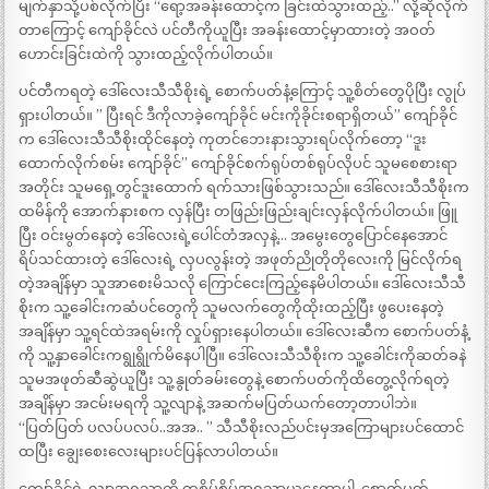
မျက်နှာသို့ပစ်လိုက်ပြီး “ရော့အခန်းထောင့်က ခြင်းထဲသွားထည့်..” လို့ဆိုလိုက်
တာကြောင့် ကျော်ခိုင်လဲ ပင်တီကိုယူပြီး အခန်းထောင့်မှာထားတဲ့ အဝတ်
ဟောင်းခြင်းထဲကို သွားထည့်လိုက်ပါတယ်။
ပင်တီကရတဲ့ ဒေါ်လေးသီသီစိုးရဲ့ စောက်ပတ်နံ့ကြောင့် သူ့စိတ်တွေပိုပြီး လွုပ်
ရှားပါတယ်။ ” ပြီးရင် ဒီကိုလာခဲ့ကျော်ခိုင် မင်းကိုခိုင်းစရာရှိတယ်” ကျော်ခိုင်
က ဒေါ်လေးသီသီစိုးထိုင်နေတဲ့ ကုတင်ဘေးနားသွားရပ်လိုက်တော့ “ဒူး
ထောက်လိုက်စမ်း ကျော်ခိုင်” ကျော်ခိုင်စက်ရုပ်တစ်ရုပ်လိုပင် သူမစေစားရာ
အတိုင်း သူမရှေ့တွင်ဒူးထောက် ရက်သားဖြစ်သွားသည်။ ဒေါ်လေးသီသီစိုးက
ထမိန်ကို အောက်နားစက လှန်ပြီး တဖြည်းဖြည်းချင်းလှန်လိုက်ပါတယ်။ ဖြူ
ပြီး ဝင်းမွတ်နေတဲ့ ဒေါ်လေးရဲ့ပေါင်တံအလှနဲ့… အမွေးတွေပြောင်နေအောင်
ရိပ်သင်ထားတဲ့ ဒေါ်လေးရဲ့ လှပလွန်းတဲ့ အဖုတ်ညိုတိုတိုလေးကို မြင်လိုက်ရ
တဲ့အချိန်မှာ သူအာစေးမိသလို ကြောင်ငေးကြည့်နေမိပါတယ်။ ဒေါ်လေးသီသီ
စိုးက သူ့ခေါင်းကဆံပင်တွေကို သူမလက်တွေကိုထိုးထည့်ပြီး ဖွပေးနေတဲ့
အချိန်မှာ သူ့ရင်ထဲအရမ်းကို လှုပ်ရှားနေပါတယ်။ ဒေါ်လေးဆီက စောက်ပတ်နံ့
ကို သူ့နှာခေါင်းကရွုရွိုက်မိနေပါပြီ။ ဒေါ်လေးသီသီစိုးက သူ့ခေါင်းကိုဆတ်ခနဲ
သူမအဖုတ်ဆီဆွဲယူပြီး သူ့နွုတ်ခမ်းတွေနဲ့ စောက်ပတ်ကိုထိတွေ့လိုက်ရတဲ့
အချိန်မှာ အငမ်းမရကို သူ့လျာနဲ့ အဆက်မပြတ်ယက်တော့တာပါဘဲ။
“ပြတ်ပြတ် ပလပ်ပလပ်..အအ.. ” သီသီစိုးလည်ပင်းမှအကြောများပင်ထောင်
ထပြီး ချွေးစေးလေးများပင်ပြန်လာပါတယ်။
ကျော်ခိုင်ရဲ့ လျာအရသာကို တစိမ့်စိမ့်အရသာယူနေတာပါ. စောက်ပတ်