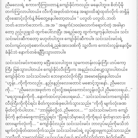
ညီမလေးရဲ့ စကားကိုကြားတာနဲ့ ကျော်ခိုင်ကလည်း မနေပါဘူး။ စိတ်ပိုမို
တက်ကြွလာပါတယ်။ လီးကိုအဖုတ်ထဲကနေ အဖျားထိဆွဲထုတ်လိုက် တရှိန်
ထိုးဆောင့်လိုက်နဲ့ ဇိမ်တွေ့နေပါတော့တယ်။ ” ပလွတ် ပလွတ်..ဘတ်
ဘတ်.ဘောက်ဘောက်…အ.အ ” အချက်(၁၀၀)လောက်ရောက်တဲ့ အခါမှာ
တော့ ညဉ်းညူသံ ထွက်ပေါ်လာပြီး အရည်တွေ ထွက်ကျကုန်ပါတယ်။ သင်း
သင်းမင်းဆီကတော့ မဟုတ်ပါဘူး။ ကျော်ခိုင်ဆီကပါ။ သင်းသင်းမင်းရဲ့
တင်းကျပ်လှတဲ့စောက်ပတ်ရဲ့ညှစ်အားဒဏ်ကို သူ့လီးက ကောင်းလွန်းနေလို့မ
ခံနိုင်ဘဲ နောက်တစ်ချီပြီးသွားတာပါ။
သင်းသင်းမင်းကတော့ မပြီးသေးပါဘူး။ သူမကတန်းလန်းကြီး ဟပ်ကော့
ကြီး ဖြစ်သွားပါတယ်။ ကျော်ခိုင်လီးကြီးက အနည်းငယ်ပျော့သွားပါတယ်။
ကျော်ခိုင်က သင်းသင်းမင်း ဘေးမှာလဲလိုက်ပြီး အမောဖြေနေပါတယ်။
“ဟွန်း…ကိုကိုကလည်း…နည်းနည်းလေးတောင် မစောင့်ဘူးနော်.. ညီမလေး
ကို…. ” “ညီမလေးအဖုတ်က လိုးလို့အရမ်းကောင်းလွန်းလို့ပါ ညီမလေးရယ်…”
“မရဘူးနော်ကိုကို…နောက်ထပ်လုပ်ပေးရမယ်…” သင်းသင်းမင်းကကျော်ခိုင်
လီးကြီးကိုကိုင်ရင်း စိတ်ကူးတစ်ခုပေါက်သွားသည်။ “ကိုကို မျက်လုံးခဏ
မှိတ်လိုက်ပါလား..” “ဘာဖြစ်လို့လဲ..ညီမလေး…. “” သင်းသင်းမင်းက ကျော်
ခိုင်ကို နုတ်ခမ်းစူကာကြည့်ရင်း “ပြီးရင်သိမှာပေါ့ ကိုကိုရယ် မှိတ်မှာသာ မှိတ်
ထားမျက်လုံးကို…. ” ကျော်ခိုင်လည်း သင်းသင်းမင်း ဘာလုပ်မည်ကိုမသိဘဲ
မျက်လုံးမှိတ်ထားလိုက်သည်။ သင်းသင်းမင်းရဲ့ လှုပ်ရှားမွုကညင်သာသည်။
သူ့လီးကို သူမလက်ဖြင့် ပယ်ပယ်နယ်နယ် ဆုပ်ကိုင်လိုက်တာ ခံလိုက်ရပြီး