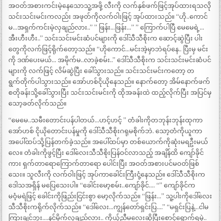
အဝတ်အစားကင်းမဲ့နေသောသူ့အဖို့ လီးကို လက်နှစ်ဖက်ဖြင့်အုပ်ထားရသလို
သင်းသင်းမင်းကလည်း အဖုတ်ကိုလက်ဝါးဖြင့် အုပ်ထားသည်။ “ဟို..ကောင်
မ…အရှက်ကင်းမဲ့လှချည်လား..” ” ဖြန်း…ဖြန်း…” ” ကြောက်ပါပြီ မေမေရဲ့…
အီးဟီးဟီး..” သင်းသင်းမင်းဆံပင်များကို ဒေါ်သီသီစိုးက ဆောင့်ဆွဲပြီး ပါး
တွေကိုလက်ဖြင့်ရိုက်တော့သည်။ “ဟိုကောင်…မင်းအဲ့မှာဘဲရပ်နေ.. ပြီးမှ မင်း
ကို ဒဏ်ပေးမယ်… အမိုက်မ..လာခဲ့စမ်း..” ဒေါ်သီသီစိုးက သင်းသင်းမင်းဆံပင်
များကို လက်ဖြင့် လိမ်ဆွဲပြီး ခေါ်သွားသည်။ သင်းသင်းမင်းကတော့ တ
ရွက်တိုက်ပါသွားသည်။ အော်ဟစ်ငိုယိုနေသည်။ နောက်တော့ အိမ်နောက်ဖက်
စတိုခန်းသို့ခေါ်သွားပြီး သင်းသင်းမင်းကို ထိုအခန်းထဲ ထည့်လိုက်ပြီး အပြင်မှ
သော့ခတ်လိုက်သည်။
“မေမေ..သမီးတောင်းပန်ပါတယ်…ဟင့်ဟင့် ” တံခါးကိုတဘုန်းဘုန်းထုကာ
အော်ဟစ် ငိုယိုတောင်းပန်မှုကို ဒေါ်သီသီစိုးဂရုမစိုက်ဘဲ. သော့တံကိုယူကာ
အပေါ်ထပ်သို့ပြန်တက်ခဲ့သည်။ အပေါ်ထပ်မှာ တစ်ယောက်ကိုဆုံးမရဦးမယ်
လေ။ တံခါးကိုဖွင့်ပြီး ဒေါ်လေးသီသီစိုးပြန်ဝင်လာသည့် အချိန်ထိ ကျော်ခိုင်
ကား ရှက်တာရောကြောက်တာရော ပေါင်းပြီး အဝတ်အစားပင်မဝတ်ဖြစ်
သေး။ သူလီးကို လက်ဝါးဖြင့် အုပ်ကာခေါင်းကြီးငုံ့နေသည်။ ဒေါ်သီသီစိုးက
ဒေါသအရှိန် မပြေသေးပါ။ “ခေါင်းမော့စမ်း..ကျော်ခိုင်…. “” ကျော်ခိုင်က
မဝံ့မရဲဖြင့် ခေါင်းကိုဖြည်းငြင်းစွာ မော့လိုက်သည်။ “ဖြန်း…” သူ့ပါးကိုဒေါ်လေး
သီသီစိုးကရိုက်လိုက်သည်။ “ဒေါ်လေး…ကျွန်တော်ရှင်းပြ….” “မရှင်းပြနဲ့…ငါမ
ကြားချင်ဘူး….နင်မိုက်လှချည်လား.. ကိုယ့်ညီမလေးဆိုပြီးစောင့်ရှောက်ရမဲ့..