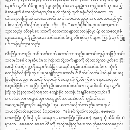
နောက် သူ့လီးထိပ်ဖျားတွင် ပူနွေးစိုစွတ်သော နူးညံ့ကာ ကျဉ်တက်သွားသည့်
ခံစားမွုကို ခံစားလိုက်ရသည်။ မျက်လုံးကို ဖျက်ခနဲဖွင့်လိုက်တော့.. သူ့
လီးချောင်းကြီးကို သင်းသင်းမင်းက ပါးစပ်ထဲထည့်ငုံကာ ပတ်ပတ်လည် စုပ်
ပစ်သည်ကို သိလိုက်ရသည်။ “အိုး…အိုး. .” ကျော်ခိုင်ခါးများပင်ကော့တက်
သွားသည်။ လီးစုပ်ပေးတာကို ဇာတ်ကားများထဲသာမြင်ဖူးပြီး လက်တွေ့မခံ
ဘူးသောသူ့အဖို့ ညီမလေး သင်းသင်းမင်းရဲ့ လီးစုပ်ချက်များကြောင့် မျက်ဖြူ
ပင် လှန်ချင်သွားသည်။
လီးကြီးကလည်း တစ်ဆတ်ဆတ် ထောင်လာသည်။ ကောင်းလွန်းသဖြင့် သင်း
သင်းမင်းခေါင်းမှဆံပင်များကြားထဲသို့လက်များကို ထိုးထည့်ကာ ပွတ်ပေးပြီး
အလိုက်သင့် ရှေ့တိုးနောက်ငင်ပြုပေးနေမိသည်။ သင်းသင်းမင်းက ကိုကို
ကျော်ခိုင်လီးကြီးကို ပါးများချိုင့်သွားအောင်ပင် စိတ်ပါလက်ပါပင် စုပ်ပေးနေ
ခြင်းဖြစ်သည်။ ဆက်တိုက်စုပ်လိုက်တော့ ကိုကို့လီးကြီးက ရော်ဘာတုတ်
သဖွယ်ဖြစ်လာချေပြီ။ ပြွတ် ညီမလေးသင်းသင်းက သူမပါးစပ်ထဲမှ သူ့လီး
ကြီးကို ပြန်ထုတ်လိုက်မှသာ ကျော်ခိုင် သက်ပြင်းချနိုင်တော့သည်။ ဒီ
ကောင်မလေး မလွယ်ဘူး ပလွေမှုတ်တာတော်တော်ကျွမ်းပါလား
အတွေ့အကြုံလည်း မရှိဘဲနဲ့။ “ဟူး…ကောင်းလိုက်တာ ညီမလေးရယ်…
ဘယ်လိုတတ်နေတာလဲ ဒီပညာတွေ ” “ခစ်ခစ်ကိုကိုကလည်း.. မေမေက
ဖေဖေကြီးကို ဒီလိုလုပ်ပေးနေကျ.. ဖေဖေကြီးပြန်လာတဲ့နေ့တွေဆို အိပ်ခန်းထဲ
မှာလေ… မေမေက ဖေဖေကြီးကို အဲ့လိုအမြဲလုပ်ပေးတာ ညီမလေးကချောင်း