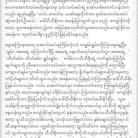
ငှားလင်သဖွယ် အသုံးချပြီး သူမခြေဖဝါးအောက် ပြားပြားမှောက်စေရမည်
လေ။ အောက်ထပ်စတိုခန်းထဲမှ သင်းသင်းမင်းရဲ့ အော်ဟစ်တောင်းပန်သံက
လည်း ဆူညံနေပြီ။ “ဟင်း..ကောင်မ…အော်နေလိုက်တာ မှတ်လောက်အောင်
ဆုံးမလိုက်ဦးမယ်..” ဒေါ်သီသီစိုးက အခန်းပြင်ထွက်သွားသည်.. ကျော်ခိုင်ကို
တော့ သူမအခန်းထဲထည့်ကာ အပြင်မှသော့ပိတ်သွားလေသည်။ ကျော်ခိုင်က
အခန်းက ကုတင်ပေါ်မှာ ငူငူငိုင်ငိုင်ဖြင့်ထိုင်နေသည်။
ခနအကြာမှာတော့ အောက်ထပ်မှကြိမ်လုံးသံ တရွမ်းရွမ်းကိုကြားရချေပြီ။
“ရွမ်း..အမေရဲ့..ကြောက်ပါပြီ..အမေရဲ့ နောက်မလုပ်တော့ပါဘူး..မေမေရဲ့.. ”
“တိတ်စမ်း..တိတ်စမ်း..ရွမ်းရွမ်း… ” ဒေါ်လေးသီသီစိုးရဲ့ လက်စွမ်းပြကြိမ်
ချက်များကို ညီမလေးသင်းသင်းမင်း အလူးအလဲခံနေရမည်ကို တွေးမိပြီး
ကျောပင်ချမ်းသွားမိသည်။ အတန်ကြာတော့ ရိုက်နှက်သံများမကြားရတော့
ဘဲငိုသံများလဲ တိတ်သွားသည်။ အခန်းသော့ ပြန်ဖွင့်သံကြားရပြီး ဒေါ်သီသီစိုး
ပြန်ဝင်လာသည်။ “ဟင်း..အောက်ထပ်မှာ တစ်ယောက်တော့ ကြိမ်စွမ်းပြခဲ့ပြီ..
နင်လည်း အသားမနာချင်ရင် ငါခိုင်းသလိုလုပ်..ကြားလား ကျော်ခိုင်” ကျော်ခိုင်
ခေါင်းကိုသာ ငြိမ့်ပြလိုက်သည်။ ဒေါ်သီသီစိုးက ကုတင်ပေါ်ထိုင်ပြီး…. သူမ
ထမိန်ကို လျှော့လိုက်ကာ လက်နွိုက်လိုက်သည်။ အောက်မှ ပင်တီကို ဆွဲချွတ်
နေဟန်တူသည်။ ကျော်ခိုင်ရင်တွေပင် ခုန်လာသည်။ ဒေါ်လေးသီသီစိုးလှမှန်း
တော့ သူသိသည်။ ဒေါ်လေးရဲ့ သလုံးသားဖြူဝင်းဝင်း နှစ်ချောင်းကြားမှ ပင်
တီအနက်ရောင်လေး ကျွတ်ထွက်လာတော့ သူ့လီးထိပ်က အရည်ကြည်များ
ပင် ထွက်ကျလာသည်။ သီသီစိုးကလည်း ဒါကိုသိသည်။ ပင်တီကို ကျော်ခိုင်