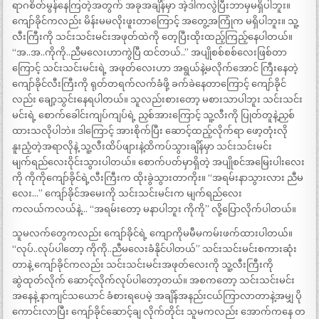
ရာဂစိတ်မွန်နေကြတဲ့အတွက် အခုအချိန်မှာ အဲ့ဒါကလွဲပြီးဘာမှမရှိပါဘူး။
ကျော်ခိုင်ကလည်း မိန်းမမလိုးဖူးတာကြောင့် အတွေ့အကြုံက မရှိပါဘူး။ သူ့
လီးကြီးကို သင်းသင်းမင်းအဖုတ်ထဲကို တေ့ပြီးထိုးထည့်ကြည့်နေပါတယ်။
“အ..အ..ကိုကို..ညီမလေးဟာကွဲပြီ ထင်တယ်..” အပျိုစစ်စစ်လေးဖြစ်တာ
ကြောင့် သင်းသင်းမင်းရဲ့ အဖုတ်လေးဟာ အရွယ်နဲ့မလိုက်အောင် ကြီးနေတဲ့
ကျော်ခိုင်လီးကြီးကို ရုတ်တရက်လက်ခံဖို့ ခက်ခဲနေတာကြောင့် ကျော်ခိုင်
လည်း ချော့သွင်းနေရပါတယ်။ သူလည်းစားတော့ မစားသာပါဘူး သင်းသင်း
မင်းရဲ့ စောက်ခေါင်းကျပ်ကျပ်ရဲ့ ညှစ်အားကြောင့် သူ့လီးကို ပြုတ်တူနဲ့ညှစ်
ထားသလိုပါဘဲ။ ဒါကြောင့် အားစိုက်ပြီး ဆောင့်ထည့်လိုက်ရာ ဖော့တုံးလို
နူးညံ့တဲ့အရာလိုနဲ့ သူ့လီးထိပ်ဖျားနဲ့ထိကပ်သွားချိန်မှာ သင်းသင်းမင်း
မျက်ရည်လေးဝိုင်းသွားပါတယ်။ စောက်ပတ်မှာရှိတဲ့ အပျိုစင်အမြေးပါးလေး
ကို ကိုကိုကျော်ခိုင်ရဲ့လီးကြီးက ထိုးခွဲသွားတာကိုး။ “အရမ်းနာသွားလား ညီမ
လေး…” ကျော်ခိုင်အမေးကို သင်းသင်းမင်းက မျက်ရည်လေး
ကလယ်ကလယ်နဲ့… “အရမ်းတော့ မနာပါဘူး ကိုကို” လို့ပြောလိုက်ပါတယ်။
သူမလက်တွေကလည်း ကျော်ခိုင်ရဲ့ ကျောကိုမမီမကမ်းဖက်ထားပါတယ်။
“လုပ်..လုပ်ပါတော့ ကိုကို..ညီမလေးခံနိုင်ပါတယ်” သင်းသင်းမင်းစကားဆုံး
တာနဲ့ ကျော်ခိုင်ကလည်း သင်းသင်းမင်းအဖုတ်လေးကို သူ့လီးကြီးကို
ဆွဲထုတ်လိုက် ဆောင့်လိုက်လုပ်ပါတော့တယ်။ အစကတော့ သင်းသင်းမင်း
အနေနဲ့ နာကျင်သယောင် ခံစားရပေမဲ့ အချိန်အနည်းငယ်ကြာလာတာနဲ့အမျှ ပို
ကောင်းလာပြီး ကျော်ခိုင်ဆောင့်ချ လိုက်တိုင်း သူမကလည်း အောက်ကနေ တ