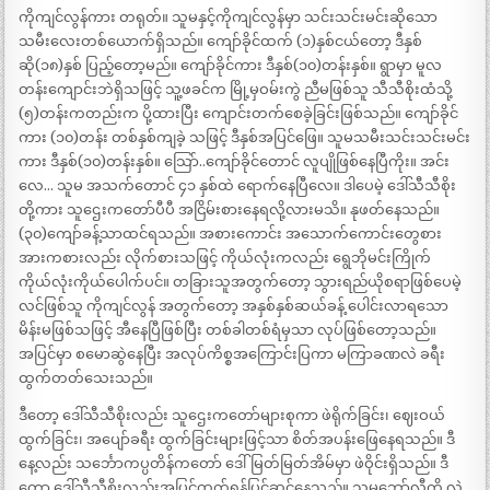
ကိုကျင်လွန်ကား တရုတ်။ သူမနှင့်ကိုကျင်လွန်မှာ သင်းသင်းမင်းဆိုသော
သမီးလေးတစ်ယောက်ရှိသည်။ ကျော်ခိုင်ထက် (၁)နှစ်ငယ်တော့ ဒီနှစ်
ဆို(၁၈)နှစ် ပြည့်တော့မည်။ ကျော်ခိုင်ကား ဒီနှစ်(၁၀)တန်းနှစ်။ ရွာမှာ မူလ
တန်းကျောင်းဘဲရှိသဖြင့် သူ့ဖခင်က မြို့မှဝမ်းကွဲ ညီမဖြစ်သူ သီသီစိုးထံသို့
(၅)တန်းကတည်းက ပို့ထားပြီး ကျောင်းတက်စေခဲ့ခြင်းဖြစ်သည်။ ကျော်ခိုင်
ကား (၁၀)တန်း တစ်နှစ်ကျခဲ့ သဖြင့် ဒီနှစ်အပြင်ဖြေ။ သူမသမီးသင်းသင်းမင်း
ကား ဒီနှစ်(၁၀)တန်းနှစ်။ သြော်..ကျော်ခိုင်တောင် လူပျိုဖြစ်နေပြီကိုး။ အင်း
လေ… သူမ အသက်တောင် ၄၁ နှစ်ထဲ ရောက်နေပြီလေ။ ဒါပေမဲ့ ဒေါ်သီသီစိုး
တို့ကား သူဌေးကတော်ပီပီ အငြိမ်းစားနေရလို့လားမသိ။ နုဖတ်နေသည်။
(၃၀)ကျော်ခန့်သာထင်ရသည်။ အစားကောင်း အသောက်ကောင်းတွေစား
အားကစားလည်း လိုက်စားသဖြင့် ကိုယ်လုံးကလည်း ရွေဘိုမင်းကြိုက်
ကိုယ်လုံးကိုယ်ပေါက်ပင်။ တခြားသူအတွက်တော့ သွားရည်ယိုစရာဖြစ်ပေမဲ့
လင်ဖြစ်သူ ကိုကျင်လွန် အတွက်တော့ အနှစ်နှစ်ဆယ်ခန့် ပေါင်းလာရသော
မိန်းမဖြစ်သဖြင့် အီနေပြီဖြစ်ပြီး တစ်ခါတစ်ရံမှသာ လုပ်ဖြစ်တော့သည်။
အပြင်မှာ စမောဆွဲနေပြီး အလုပ်ကိစ္စအကြောင်းပြကာ မကြာခဏလဲ ခရီး
ထွက်တတ်သေးသည်။
ဒီတော့ ဒေါ်သီသီစိုးလည်း သူဌေးကတော်များစုကာ ဖဲရိုက်ခြင်း၊ ဈေးဝယ်
ထွက်ခြင်း၊ အပျော်ခရီး ထွက်ခြင်းများဖြင့်သာ စိတ်အပန်းဖြေနေရသည်။ ဒီ
နေ့လည်း သင်္ဘောကပ္ပတိန်ကတော် ဒေါ်မြတ်မြတ်အိမ်မှာ ဖဲဝိုင်းရှိသည်။ ဒီ
တော့ ဒေါ်သီသီစိုးလည်းအပြင်ထွက်ရန်ပြင်ဆင်နေသည်။ သူမဘော်လီကို လဲ