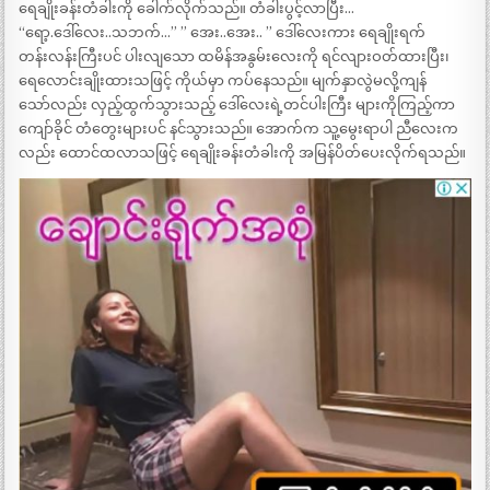
ရေချိုးခန်းတံခါးကို ခေါက်လိုက်သည်။ တံခါးပွင့်လာပြီး…
“ရော့.ဒေါ်လေး..သဘက်…” ” အေး..အေး.. ” ဒေါ်လေးကား ရေချိုးရက်
တန်းလန်းကြီးပင် ပါးလျသော ထမိန်အနွမ်းလေးကို ရင်လျားဝတ်ထားပြီး၊
ရေလောင်းချိုးထားသဖြင့် ကိုယ်မှာ ကပ်နေသည်။ မျက်နှာလွဲမလို့ကျန်
သော်လည်း လှည့်ထွက်သွားသည့် ဒေါ်လေးရဲ့တင်ပါးကြီး များကိုကြည့်ကာ
ကျော်ခိုင် တံတွေးများပင် နင်သွားသည်။ အောက်က သူ့မွေးရာပါ ညီလေးက
လည်း ထောင်ထလာသဖြင့် ရေချိုးခန်းတံခါးကို အမြန်ပိတ်ပေးလိုက်ရသည်။