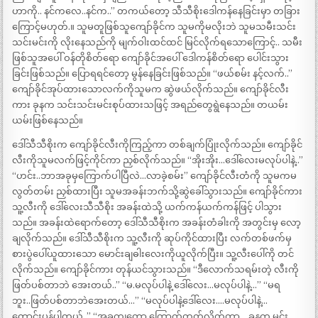
ဟာကို.. နင်ကလေ..နင်က..” တကယ်တော့ သီသီစိုးဒေါကန်နေခြင်းမှာ တခြား
ကြောင့်မဟုတ်.။ သူမတူဖြစ်သူကျော်ခိုင်က သူမကိုမလိုးဘဲ သူမသမီးသင်း
သင်းမင်းကို လိုးနေသည်ကို မျက်ဝါးထင်ထင် မြင်လိုက်ရသောကြောင့်.. သမီး
ဖြစ်သူအပေါ် ဝန်တိုစိတ်ရော ကျော်ခိုင်အပေါ် ဒေါကန်စိတ်ရော ပေါင်းသွား
ခြင်းဖြစ်သည်။ ပြောရရင်တော့ မွန်နေခြင်းဖြစ်သည်။ “ဖယ်စမ်း နင့်လက်..”
ကျော်ခိုင်အုပ်ထားသောလက်ကိုသူမက ဆွဲဖယ်လိုက်သည်။ ကျော်ခိုင်လီး
ကား ခုနက သင်းသင်းမင်းစုပ်ထားသဖြင့် အရည်တွေရွဲနေသည်။ တယမ်း
ယမ်းဖြစ်နေသည်။
ဒေါ်သီသီစိုးက ကျော်ခိုင်လီးကိုကြည့်ကာ တစ်ချက်ပြုံးလိုက်သည်။ ကျော်ခိုင်
လီးကိုသူမလက်ဖြင့်ကိုင်ကာ ညှစ်လိုက်သည်။ “အိုးအိုး…ဒေါ်လေးမလုပ်ပါနဲ့..”
“ဟင်း..ဘာအခုမှကြောက်ပါပြီလဲ…လာခဲ့စမ်း” ကျော်ခိုင်လီးတံကို သူမကမ
လွတ်တမ်း ညှစ်ထားပြီး သူမအခန်းဘက်သို့ဆွဲခေါ်သွားသည်။ ကျော်ခိုင်ကား
သူ့လီးကို ဒေါ်လေးသီသီစိုး အခန်းထဲသို့ ယက်ကန်ယက်ကန်ဖြင့် ပါသွား
သည်။ အခန်းထဲရောက်တော့ ဒေါ်သီသီစိုးက အခန်းတံခါးကို အတွင်းမှ လော့
ချလိုက်သည်။ ဒေါ်သီသီစိုးက သူ့လီးကို ဆုပ်ကိုင်ထားပြီး လက်တစ်ဖက်မှ
စားပွဲပေါ်ယူထားသော မောင်းချဓါးလေးကိုယူလိုက်ပြီး။ သူ့လီးပေါ်ကို တင်
လိုက်သည်။ ကျော်ခိုင်ကား တုန်ယင်သွားသည်။ “ဒီလောက်သရမ်းတဲ့ လီးကို
ဖြတ်ပစ်တာဘဲ အေးတယ်..” “မ.မလုပ်ပါနဲ့ ဒေါ်လေး…မလုပ်ပါနဲ့…” “မရ
ဘူး..ဖြတ်ပစ်တာဘဲအေးတယ်…” “မလုပ်ပါနဲ့ဒေါ်လေး….မလုပ်ပါနဲ့…
တောင်းပန်ပါတယ်..” “အခုကျတော့ ကြောက်တတ်လိုက်တာ… ခုနက မင်း