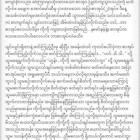
ကျော်ခိုင်လည်း ခါးကြားမှာထိုးထားသော စာအုပ် ပြုတ်ကျသွားသည်ကို မသိ
လိုက်။ မနေ့က အောင်မော်ဆီမှ ငှားထားသော အပြာစာအုပ်(၂)အုပ်။ ဒီနေ့
အသစ်လဲဖတ်ရအောင်လို့အောင်မော်ဆီ သွားမလို့ဖြစ်သည်။ သင်းသင်းမင်း
က စာကျက်ရင်း ပျင်းလာသဖြင့် အိမ်ထဲဝင်ရန်ပြင်လိုက်သည်။ ဟင်…ဘာ
စာအုပ်လေးပါလိမ့်။ ကိုကို ကျထားခဲ့တာဖြစ်မည်… နမော်နမဲ့နဲ့။ စာအုပ်က
သေးသေးပါးပါးလေးပင်။ ဘာစာအုပ်လဲမသိ။
ပျင်းပျင်းရှိတာနဲ့ ဖတ်ကြည့်ဦးမှ ဆိုပြီး အခန်းထဲဝင် ကုတင်ပေါ်လှဲကာ စာအုပ်
ကိုဖတ်ကြည့်လိုက်သည်။ ဖတ်ကြည့်ရင်း ဖတ်ကြည့်ရင်း… “ဟင်..ဒါ..ဒါ…” လို့
သူမရေရွက်လိုက်သည်။ “ဟွန်း…ကိုကို အကျင့်မကောင်းဘူး” လို့ သူမရေရွက်
လိုက်သည်။ သူမသူငယ်ချင်းမတွေ တစ်ခါတစ်လေ ဖတ်ဖတ်နေသော အပြာ
စာအုပ်တွေ။ အရွမတွေပီပီ ဘယ်ကနေဘယ်လိုရလာမှန်းမသိ။ ဆက်မဖတ်
ဘူးလို့ သူမစဉ်းစားလိုက်ပေမဲ့ ဆက်ဖတ်ချင်စိတ်ကို တားမရသောကြောင့်
သူမဆက်ဖတ်လိုက်သည်။ စိတ်ထဲမှာ ဖတ်ရင်း ဖတ်ရင်း မရိုးမရွဖြစ်လာပြီး
သူမပေါင်ခြံကြားမှာ ယားကျိကျိ ဖြစ်လာသည်။ အရည်ကြည်လေးတွေ စိမ့်
ထွက်လာတာဖြစ်မည်။ အပျိုဖြစ်နေပြီဖြစ်သော သူမအဖို့ စိတ်လွုပ်ရှားလာ
သည်မှာမဆန်း။ ကိုကိုကျော်ခိုင်ကို သူမမြင်လာသည်။ ကိုကိုကျော်ခိုင်ကား
သူမနှင့်နှစ်ဝမ်းကွဲမောင်နှမ ဖြစ်နေပြီ။ ဒါကြောင့် ယူလို့ရတယ်လို့ သူမတွေးနေ
မိသည်။ ယောင်္ကျားပီသသော ကိုကို့ကို သူငယ်ချင်းမတွေက ကြိုက်လိုက်တာ
အသည်းအသန်။ သူမအနေဖြင့်မနာလိုဖြစ်မိသည်။ ယောင်းမလို့ခေါ်လျှင်ပင်
သူမ သဝန်တိုမိသည်။ ကိုကိုရယ်… ညီမလေးကို ရှိတယ်လို့တောင် မထင်ဘူး