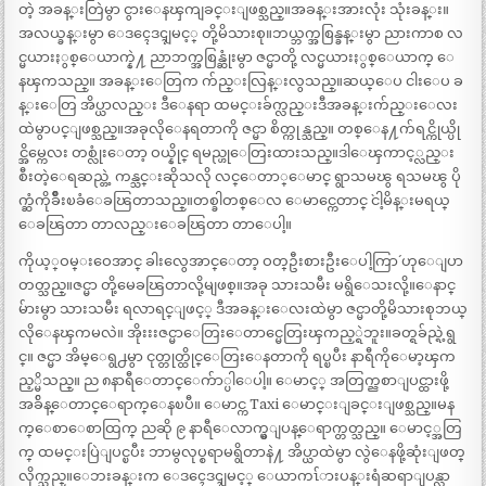
တဲ့ အခန္းတြဲမွာ ငွားေနၾကျခင္းျဖစ္သည္။အခန္းအားလုံး သုံးခန္း။
အလယ္ခန္းမွာ ေဒၚေဒၚျမင့္ တို့မိသားစု။ဘယ္ဘက္အစြန္ခန္းမွာ ညားကာစ လ
င္မယားႏွစ္ေယာက္နဲ႔ ညာဘက္အစြန္ဆုံးမွာ ဇင္မာတို့ လင္မယားႏွစ္ေယာက္ ေ
နၾကသည္။ အခန္းေတြက က်ည္းလြန္းလွသည္။ဆယ္ေပ ငါးေပ ခ
န္းေတြ အိပ္ယာလည္း ဒီေနရာ ထမင္းခ်က္လည္းဒီအခန္းက်ည္းေလး
ထဲမွာပင္ျဖစ္သည္။အခုလိုေနရတာကို ဇင္မာ စိတ္ကုန္သည္။ တစ္ေန႔က်ရင္ကိုယ္ပို
င္အိမ္ကေလး တစ္လုံးေတာ့ ဝယ္နိုင္ ရမည္ဟုေတြးထားသည္။ဒါေၾကာင့္လည္း
စီးတဲ့ေရဆည္တဲ့ ကန္သင္းဆိုသလို လင္ေတာ္ေမာင္ ရွာသမၽွ ရသမၽွ ပို
က္ဆံကိုခ်ိဳးၿခံေခၽြတာသည္။တစ္ခါတစ္ေလ ေမာင္ကေတာင္ `ငါ့မိန္းမရယ္
ေခၽြတာ တာလည္းေခၽြတာ တာေပါ့။
ကိုယ့္ဝမ္းဝေအာင္ ခါးလွေအာင္ေတာ့ ဝတ္ဦးစားဦးေပါ့ကြာ´ ဟုေျပာ
တတ္သည္။ဇင္မာ တို့မေခၽြတာလို့မျဖစ္။အခု သားသမီး မရွိေသးလို့။ေနာင္
မ်ားမွာ သားသမီး ရလာရင္ျဖင့္ ဒီအခန္းေလးထဲမွာ ဇင္မာတို့မိသားစုဘယ္
လိုေနၾကမလဲ။ အိုးးးဇင္မာေတြးေတာင္မေတြးၾကည့္ရဲဘူး။ခတ္ရခ်ည္ရဲ့ရွ
င္။ ဇင္မာ အိမ္ေရွ႕မွာ ငုတ္တုတ္ထိုင္ေတြးေနတာကို ရပ္ၿပီး နာရီကိုေမာ့ၾက
ည့္မိသည္။ ည ၈နာရီေတာင္ေက်ာ္ပါေပါ့။ ေမာင့္ အတြက္ညစာျပင္ထားဖို့
အခ်ိန္ေတာင္ေရာက္ေနၿပီ။ ေမာင္က Taxi ေမာင္းျခင္းျဖစ္သည္။မန
က္ေစာေစာထြက္ ညဆို ၉ နာရီေလာက္မွျပန္ေရာက္တတ္သည္။ ေမာင့္အတြ
က္ ထမင္းပြဲျပင္ၿပီး ဘာမွလုပ္စရာမရွိတာနဲ႔ အိပ္ယာထဲမွာ လွဲေနဖို့ဆုံးျဖတ္
လိုက္သည္။ေဘးခန္းက ေဒၚေဒၚျမင့္ ေယာကၤ်ားပန္းရံဆရာျပန္လာ