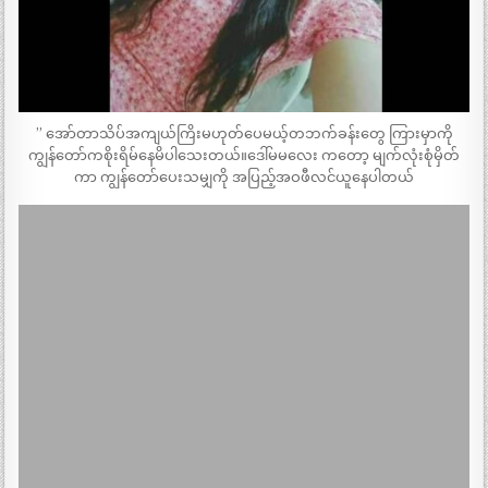
” အော်တာသိပ်အကျယ်ကြိးမဟုတ်ပေမယ့်တဘက်ခန်းတွေ ကြားမှာကို
ကျွန်တော်ကစိုးရိမ်နေမိပါသေးတယ်။ဒေါ်မမလေး ကတော့ မျက်လုံးစုံမှိတ်
ကာ ကျွန်တော်ပေးသမျှကို အပြည့်အဝဖီလင်ယူနေပါတယ်