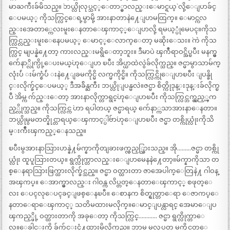
မာႀကီးခ်မိသည္။ `ဘယ္လိုလုပ္သင့္ေတာ္မွာလည္းေမာင္ရယ္` လို့ေျပာခ်င္
ေပမယ့္ ကိုသက္လြင္ေရ့မွာမို့ အားနာတာနဲ႔ေျပာမထြက္။ ေမာင္ကလ
ည္းအေတာ္ကေလးမူးေနတာေၾကာင့္ေျပာလို့ ရမယ့္ပုံမေပၚ။ကိုသ
က္လြင္လည္းမူးေနေပမယ့္ ေမာင့္ေလာက္ေတာ့ မဆိုးေသး။ `ကဲ ကိုသ
က္လြင္ မျပန္နဲ႔ေတာ့ ကားလည္းမရွိေတာ့ဘူး။ ဒီမာပဲ ၾကဳံရာဝင္အိပ္ၿပီး မနက္မွ
က်ေနာ္လိုက္ပို့ေပးမယ္´ဟုေျပာ ၿပီး အိပ္ယာထဲလွဲခ်လိုက္သည္။ ဇင္မာမွာသာမ်က္
လုံးပ်ဴ းမ်က္စံပ်ဴ းနဲ႔ေျခမကိုင္မိ လက္မကိုင္မိ။ ကိုသက္လြင္ကိုေျပာၿပီး ျပန္ခို
င္းလိုက္ခ်င္ေပမယ့္ ဒီအခ်ိန္ႀကီး ဘယ္လိုျပန္မလဲ။ဇင္မာ စိတ္ကိုဒုန္းဒုန္းခ်လိုက္ၿ
ပီ `အိမ္က က်ည္းေတာ့ အားနာလိုက္တာရွင္´ဟုေျပာၿပီး ကိုသက္လြင္ဘက္လွည့္ၾက
ည့္လိုက္သည္။ ကိုသက္လြင္က `ဟာ ရပါတယ္ ဇင္မာရယ္ က်ေနာ္ကသာအားနာေနတာ။
ဘယ္လိုမွမတတ္နိုင္တာရယ္ေၾကာင့္ပါဗ်ာ´ဟုေျပာၿပီး ဇင္မာ တစ္ကိုယ္လုံးကိုသိ
မ္းက်ဳံးၾကည့္ေနသည္။
ၿပီးမွအားနာသြားဟန္နဲ႔မ်က္နာကိုတျခားဖက္လွည့္သြားသည္။ အို………ဇင္မာ တစ္ကို
ယ္လုံး ထူပူသြားတယ္။ ရွက္လိုက္တာလည္းေျပာမေနနဲ႔ေတာ့။မ်က္နာကိုသာ တ
စ္ေနရာသြားဖြက္ထားလိုက္ခ်င္သည္။ ဇင္မာ ဝတ္ထားတာ ဇာအေပါက္ေတြနဲ႔ ဂါဝန္
အၾကပ္။ ေအာက္မွာလည္း ဂါဝန္က လိပ္တတ္ေနတာေၾကာင့္ စဖုတ္ေ
လး ေပၚလုေပၚခင္ျဖစ္ေနၿပီ။ ေစာနက စိတ္ရွုတ္တာေရာ ေဇာကပ္ေ
နတာေရာေၾကာင့္ သတိမထားမလိုက္။ေမာင္ျပန္လာရင္ အေမာေျပ
ၾကည့္ဖို့ ဝတ္ထားတာကို အခုေတာ့ ကိုသက္လြင္………… ဇင္မာ ရွက္လိုက္တာေ
လ။ေခါင္းကို ခ်က္ခ်င္းငုံ႔ထားမိလိုက္သည္။ ဘာမွ မလုပ္တတ္ မကိုင္တတ္ေ