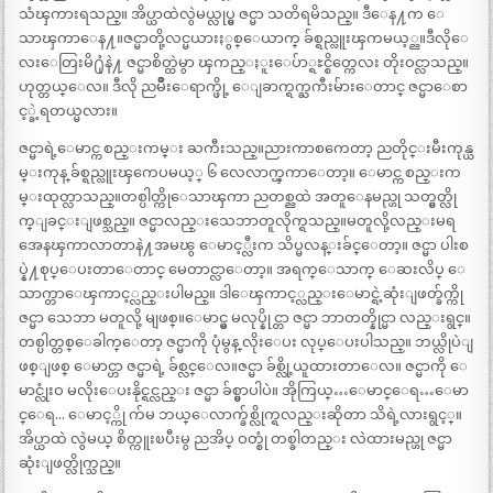
သံၾကားရသည္။ အိပ္ယာထဲလွဲမယ္လုပ္မွ ဇင္မာ သတိရမိသည္။ ဒီေန႔က ေ
သာၾကာေန႔။ဇင္မာတို့လင္မယားႏွစ္ေယာက္ ခ်စ္ရည္လူးၾကမယ့္ည။ဒီလိုေ
လးေတြးမိ႐ုံနဲ႔ ဇင္မာစိတ္ထဲမွာ ၾကည္ႏူးေပ်ာ္ရႊင္စိတ္ကေလး တိုးဝင္လာသည္။
ဟုတ္တယ္ေလ။ ဒီလို ညမ်ိဳးေရာက္ဖို့ ေျခာက္ရက္ႀကီးမ်ားေတာင္ ဇင္မာေစာ
င့္ခဲ့ရတယ္မလား။
ဇင္မာရဲ့ေမာင္က စည္းကမ္း ႀကီးသည္။ညားကာစကေတာ့ ညတိုင္းမီးကုန္ယ
မ္းကုန္ ခ်စ္ရည္လူးၾကေပမယ့္ ၆ လေလာက္ၾကာေတာ့။ ေမာင္က စည္းက
မ္းထုတ္လာသည္။တစ္ပါတ္ကိုေသာၾကာ ညတစ္ညထဲ အတူေနမည္ဟု သတ္မွတ္လို
က္ျခင္းျဖစ္သည္။ ဇင္မာလည္းသေဘာတူလိုက္ရသည္။မတူလို့လည္းမရ
အေနၾကာလာတာနဲ႔အမၽွ ေမာင့္လီးက သိပ္မလန္းခ်င္ေတာ့။ ဇင္မာ ပါးစ
ပ္နဲ႔စုပ္ေပးတာေတာင္ မေတာင္လာေတာ့။ အရက္ေသာက္ ေဆးလိပ္ ေ
သာက္တာေၾကာင့္လည္းပါမည္။ ဒါေၾကာင့္လည္းေမာင္ရဲ့ဆုံးျဖတ္ခ်က္ကို
ဇင္မာ သေဘာ မတူလို့ မျဖစ္။ေမာင္မွ မလုပ္နိုင္တာ ဇင္မာ ဘာတတ္နိုင္မာ လည္းရွင္။
တစ္ပါတ္တစ္ေခါက္ေတာ့ ဇင္မာကို ပုံမွန္ လိုးေပး လုပ္ေပးပါသည္။ ဘယ္လိုပဲျ
ဖစ္ျဖစ္ ေမာင္ဟာ ဇင္မာရဲ့ ခ်စ္လင္ေလ။ဇင္မာ ခ်စ္လို့ယူထားတာေလ။ ဇင္မာကို ေ
မာင္လုံးဝ မလိုးေပးနိုင္ရင္လည္း ဇင္မာ ခ်စ္မွာပါပဲ။ အိုကြယ္…ေမာင္ေရ…ေမာ
င္ေရ… ေမာင့္ကို က်မ ဘယ္ေလာက္ခ်စ္လိုက္ရလည္းဆိုတာ သိရဲ့လားရွင့္။
အိပ္ယာထဲ လွဲမယ္ စိတ္ကူးၿပီးမွ ညအိပ္ ဝတ္စုံ တစ္ခါတည္း လဲထားမည္ဟု ဇင္မာ
ဆုံးျဖတ္လိုက္သည္။