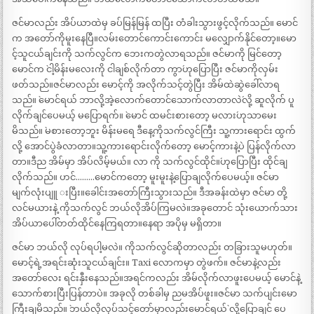
ဇင်မာလည်း အိပ်ယာထဲမှ ခပ်မြန်မြန် ထပြီး တံခါးသွားဖွင့်လိုက်သည်။ မောင်
က အတော်ကိုမူးနေပြီ။လမ်းတောင်ကောင်းကောင်း မလျှောက်နိုင်တော့။မော
င့်သူငယ်ချင်းကို သက်လွင်က ဘေးကတွဲလာရသည်။ ဇင်မာကို မြင်တော့
မောင်က `ငါ့မိန်းမလေးကို ငါချစ်လိုက်တာ ကွာ´ဟုပြောပြီး ဇင်မာကိုလှမ်း
ဖတ်သည်။ဇင်မာလည်း မောင့်ကို အလိုက်သင့်တွဲပြီး အိမ်ထဲဆွဲခေါ်လာရ
သည်။ `မောင်ရယ် ဘာလို့အဲ့လောက်တောင်သောက်လာတာလဲ´လို့ ဆူလိုက် ပူ
လိုက်ချင်ပေမယ့် မပြောရက်။ `မောင် ထမင်းစားတော့ မလား´ဟုသာမေး
မိသည်။ `မစားတော့ဘူး မိန်းမရေ ဒီနေ့ကိုသက်လွင်ကြီး သူ့ကားရောင်း ထွက်
လို့ အောင်ပွဲခံလာတာ။သူ့ကားရောင်းလိုက်တော့ မောင့်ကားနဲ့ပဲ ပြန်လိုက်လာ
တာ။ဒီည အိမ်မှာ အိပ်လိမ့်မယ်။ လာ ကို သက်လွင်ထိုင်။´ဟုပြောပြီး ထိုင်ချ
လိုက်သည်။ ဟင်………မောင်ကတော့ မူးမူးနဲ့ပြောချလိုက်ပေမယ့်။ ဇင်မာ
မျက်လုံးပျူ းပြီး။ခေါင်းအတော်ကြီးသွားသည်။ ဒီအခန်းထဲမှာ ဇင်မာ တို့
လင်မယားနဲ့ ကိုသက်လွင် ဘယ်လိုအိပ်ကြမလဲ။အခုတောင် သုံးယောက်သား
အိပ်ယာပေါ်တတ်ထိုင်နေကြရတာ။နေရာ အပိုမှ မရှိတာ။
ဇင်မာ ဘယ်လို လုပ်ရပါ့မလဲ။ ကိုသက်လွင်ဆိုတာလည်း တခြားသူမဟုတ်။
မောင့်ရဲ့အရင်းဆုံးသူငယ်ချင်း။ Taxi လောကမှာ တွဲဖက်။ ဇင်မာနဲ့လည်း
အတော်လေး ရင်းနှီးနေသည်။အရင်ကလည်း အိမ်လိုက်လာဖူးပေမယ့် မောင်နဲ့
သောက်စားပြီးပြန်တာပဲ။ အခုလို တစ်ခါမှ ညမအိပ်ဖူး။ဇင်မာ သက်ပျင်းမော
ကြီးချမိသည်။ `ဘယ်လိုလုပ်သင့်တော်မှာလည်းမောင်ရယ်` လို့ပြောချင် ပေ