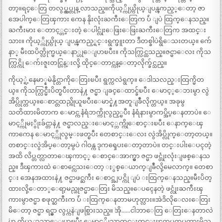
တာ့။ရင္ေတြ တလွပ္လွပ္တုန္ လာသည္။ကိုယ့္ကိုယ္ကိုယ္ျပန္ၾကည့္ေတာ့ ဇာ
အေပါက္ေတြၾကား ကေန နိုးလုံးႀကီးေတြက ပ်ဴ ျပဲ ထြက္ေနသည္။
ႀကီးမား ေတာင့္တင္းတဲ့ ေပါင္လုံးေဖြးေဖြးႀကီးေတြက အထင္း
သား။ ကိုယ့္ကိုယ္ကိုယ္ ျပန္ၾကည့္ရင္းရွက္ဖူးတာ ဒီတစ္ခါပဲရွိေသးတယ္။ က်ေ
နာ္ မီးထပိတ္လိုက္မယ္ေနာ္ဟုေျပာၿပီး။ ကိုသက္လြင္ထသည္။ဇင္မာေလး ကိုသ
က္လြင္ကို ေက်းဇူးတင္လြန္းလို့ ထိုင္ေတာင္ကန္ေတာ့လိုက္ခ်င္သည္။
ကိုယ့္ရဲ့နေမာ္နမဲနိုင္တာကိုေတြးၿပီး ရွက္ကလဲရွက္။ ေဒါသလည္းထြက္မိတ
ယ္။ ကိုသက္လြင္မီးပိတ္ၿပီးတာနဲ႔ ဇင္မာ ျခင္ေထာင္ခ်ၿပီး ေမာင့္ေဘးမွာ လွဲ
အိပ္လိုက္တယ္။ေစာင္တထည္ကိုယူၿပီးေမာင္နဲ႔အတူျခဳံလိုက္တယ္။ အခုမွ
သတိထားမိတာက ေမာင္က နံရံဘက္ကိုလွည့္ၿပီး နံရံနားမွာကပ္အိပ္ေနတာပဲ။ ေ
မာင့္ကိုမႏွိုးခ်င္တာနဲ႔ ဇင္မာလည္းေမာင့္ဘက္ကိုေစာင္းၿပီး ေနာက္ေၾ
ကာကေန ေမာင့္ကိုလွမ္းဖတ္ၿပီး တေစာင္းေလး လွဲအိပ္လိုက္ေတာ့တယ္။
တစာင္းလွဲအိပ္ေတာ့မွပဲ ဂါဝန္က ဒုကၡေပးေတာ့တာပဲ။ တင္းပါးေပၚတဲ့
အထိ လိပ္တတ္လာတာေၾကာင့္ ေစာင္ေအာက္မွာ ဇင္မာ ဖင္တုံးလုံးျဖစ္ေနသ
ည္။ ဒီၾကားထဲ ေစာင္ကေသးေတာ့ ႏွစ္ေယာက္ျခဳံလို့မေလာက္။ တေစာ
င္း အေနအထားနဲ႔ ဇင္မာဖင္ႀကီး ေစာင္အျပင္ကို ျပဴ းထြက္ေနသည္။မီးပိတ္
ထားလို့ေတာ္ေရာ့မည္ဟုဇင္မာေတြး မိသည္။ေပၚေနတဲ့ ဖင္လုံးႀကီးၾ
ကားမွာဇင္မာ စဖုတ္ႀကီးက ပ်ဴ းထြက္ေနတာမဟုတ္လား။အဲဒိလိုေလးေတြး
မိေတာ့ ဇင္မာ ရင္မွာ လွပ္ကနဲျဖစ္သြားသည္။ `အို……ငါဘာေတြ ေတြးေနတာလဲ
´ဟု ကိုယ့္ဘာသာေျပာၿပီး ေမာင့္ကိုသာတင္းတင္းၾကပ္ၾကပ္ဖတ္ထားမိသ