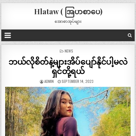
Hlataw ( အြပာစာပေ)
အောစာအုပ်များ
POSTED
NEWS
IN
ဘယ်လိုစိတ်နဲ့များအိပ်ပျော်နိုင်ပါ့မလဲ
ရှင်တို့ရယ်
ADMIN
SEPTEMBER 14, 2023