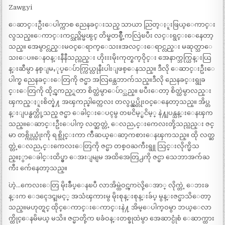
Zawgyi
ေဆာင္းဦးေပါက္ကာစ ညေနခင္းသည္ သာယာ ညြတ္ႏူးဖြယ္ေကာင္း
လွသည္။ေကာင္းကင္သည္တိမ္မၽွင္ တိမ္စတစ္ခ်ိဳ့ကလြဲၿပီး လင္းရွင္းေနေတာ့
သည္။ အေမွာင္လည္းမဝင္ေရာက္ေသး။အလင္းေရာင္လည္း မဆုတ္သာေ
သးေပ။ေနဝန္းနီနီသည္လည္း ဟိုးးးမိုးကုတ္စက္ဝိုင္း အေနာက္ဘက္ယြန္းယြ
န္းဆီမွာ နစ္ျမႇုပ္ေပ်ာက္ကြယ္လုနီးပါးျဖစ္ေနသည္။ ဒီလို ေဆာင္းဦးေ
ပါက္စ ညေနခင္းေတြကို ဇင္မာ အလြန္သေဘာက်သည္။ဒီလို ညေနခင္းရွုခ
င္းေတြကို ထိုင္ၾကည့္ရတာ စိတ္ထဲမွာေပ်ာ္သည္။ ၿပီးေတာ့ စိတ္ထဲမွာလည္း
ၾကည္ႏူးစိတ္နဲ႔ အၾကည္ဓါတ္ကေလး တလွပ္လွပ္တိုးဝင္ေနေတာ့သည္။ အိပ္တ
န္းျပန္ငွက္တို့သည္ ဇင္မာ ေခါင္းေပၚမွ တၿငိမ့္ၿငိမ့္ နဲ႔ျပန္သန္းေနၾက
သည္။ေဆာင္းဦးေပါက္ လတ္ဆတ္တဲ့ ေလညႇင္းကေလးတို့သည္လည္း ဇင္
မာ တစ္ကိုယ္လုံးကို ရစ္သိုင္းကာ က်ီဆယ္ေဆာ့ကစားေနၾကသည္။ ထို လတ္ဆ
တ္တဲ့ေလညႇင္းကေလးေတြကို ဇင္မာ တစ္ဝႀကီးရွူ သြင္းလိုက္မိသ
ည္။ႏွာေခါင္းထိပ္မွာ ေအးျမျမ အထိအေတြ႕ကို ဇင္မာ သေဘာအက်ႀ
ကီး က်ေနေတာ့သည္။
`ဟဲ့…ကေလးေတြ မိုးခ်ဳပ္ေနၿပီ လာအိမ္ထဲဝင္ၾက´လို့ေအာ္ လိုက္တဲ့ ေဘးခ
န္းက ေဒၚေဒၚျမင့္ အသံၾကားမွ မိုးစုန္းစုန္းခ်ပ္ မွန္းဇင္မာသိေတာ့
သည္။မဟုတ္ရင္ ထိုင္ေကာင္းေကာင္းနဲ႔ အိမ္ေပါက္ဝမွာ ဘယ္ေလာ
က္ထိုင္ေနမိမယ္ မသိ။ ဇင္မာတို့က ၿခံဝန္းတစ္ခုထဲမွာ အေဆာင္ပုံစံ ေဆာက္ထား