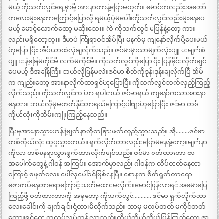
မယ့် ကိုသက်လွင်ရေ့မှာမို့ အားနာတာနဲ့ပြောမထွက်။ မောင်ကလည်းအတော်
ကလေးမူးနေတာကြောင့်ပြောလို့ ရမယ့်ပုံမပေါ်။ကိုသက်လွင်လည်းမူးနေပေ
မယ့် မောင့်လောက်တော့ မဆိုးသေး။ `ကဲ ကိုသက်လွင် မပြန်နဲ့တော့ ကား
လည်းမရှိတော့ဘူး။ ဒီမာပဲ ကြုံရာဝင်အိပ်ပြီး မနက်မှ ကျနော်လိုက်ပို့ပေးမယ်
´ဟုပြော ပြီး အိပ်ယာထဲလှဲချလိုက်သည်။ ဇင်မာမှာသာမျက်လုံးပျူ းမျက်စံ
ပျူ းနဲ့ခြေမကိုင်မိ လက်မကိုင်မိ။ ကိုသက်လွင်ကိုပြောပြီး ပြန်ခိုင်းလိုက်ချင်
ပေမယ့် ဒီအချိန်ကြီး ဘယ်လိုပြန်မလဲ။ဇင်မာ စိတ်ကိုဒုန်းဒုန်းချလိုက်ပြီ `အိမ်
က ကျည်းတော့ အားနာလိုက်တာရှင်´ဟုပြောပြီး ကိုသက်လွင်ဘက်လှည့်ကြည့်
လိုက်သည်။ ကိုသက်လွင်က `ဟာ ရပါတယ် ဇင်မာရယ် ကျနော်ကသာအားနာ
နေတာ။ ဘယ်လိုမှမတတ်နိုင်တာရယ်ကြောင့်ပါဗျာ´ဟုပြောပြီး ဇင်မာ တစ်
ကိုယ်လုံးကိုသိမ်းကျုံးကြည့်နေသည်။
ပြီးမှအားနာသွားဟန်နဲ့မျက်နာကိုတခြားဖက်လှည့်သွားသည်။ အို………ဇင်မာ
တစ်ကိုယ်လုံး ထူပူသွားတယ်။ ရှက်လိုက်တာလည်းပြောမနေနဲ့တော့။မျက်နာ
ကိုသာ တစ်နေရာသွားဖွက်ထားလိုက်ချင်သည်။ ဇင်မာ ဝတ်ထားတာ ဇာ
အပေါက်တွေနဲ့ ဂါဝန် အကြပ်။ အောက်မှာလည်း ဂါဝန်က လိပ်တတ်နေတာ
ကြောင့် စဖုတ်လေး ပေါ်လုပေါ်ခင်ဖြစ်နေပြီ။ စောနက စိတ်ရှုတ်တာရော
ဇောကပ်နေတာရောကြောင့် သတိမထားမလိုက်။မောင်ပြန်လာရင် အမောပြေ
ကြည့်ဖို့ ဝတ်ထားတာကို အခုတော့ ကိုသက်လွင်………… ဇင်မာ ရှက်လိုက်တာ
လေ။ခေါင်းကို ချက်ချင်းငုံ့ထားမိလိုက်သည်။ ဘာမှ မလုပ်တတ် မကိုင်တတ်
တော့။ရင်တွေ တလှပ်လှပ်တုန် လာသည်။ကိုယ့်ကိုယ်ကိုယ်ပြန်ကြည့်တော့ ဇာ