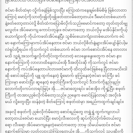
ခြင်ထောင်ထဲ ဝင်လာပြီး။ ဇင်မာနောက်ကြောမှာ ဝင်အိပ်တယ်။
ဇင်မာ စိတ်ထဲမှာ လှိုက်ခနဲဖြစ်သွားပြီး ကြောထဲကနေချမ်းစိမ်စိမ့် ဖြစ်လာတာ
ကြောင့် မောင့်ကိုသာတိုး၍တိုး၍ဖတ်ထားမိတော့တယ်။ `ဒီမောင်တစ်ယောက်
နဲ့ခတ်တော့တာပဲ´လို့ စိတ်ထဲကပြောမိလိုက်သည်။မောင်ကတော့ တုတ်တုတ်မျှ
မလှုတ်။ အိပ်မောကျ ကောင်းတုန်း။ ဇင်မာကတော့ ဘယ်လိုမှ မအိပ်နိုင်။ကိုယ့်
ယောင်္ကျားကို ကိုယ်ကဖတ်အိပ်နေပြီး သူစိမ်းယောင်္ကျားတစ်ယောက်က ဇင်
မာ နောက်ကြောမှာကပ်အိပ်နေတာ။ ဇင်မာ ဘယ်လိုစိတ်နဲ့များအိပ်ပျော်နိုင်ပါ့မ
လဲရှင်တို့ရယ်။ ကိုသက်လွင် တစ်ယောက် ဇင်မာ ဘက်စောင်းအိပ်နေ တာလား
မသိ သူ့ရဲ့အသက်ရှုလိုက်တိုင်းထွက်လာတဲ့ လေနွေးနွေးတွေက ဇင်မာ နား
နောက်ကြောကို လာလာထိနေတယ်။အို ဒီအတိုင်းဆို ကိုသက်လွင် ဇင်မာ
နောက်ကို ကပ်အိပ်နေတာပါလား။ဇင်မာကို ထိလုထိခင်ဖြစ်နေ ပြီလားမသိ။ဒါ
ဆို စောင်အပြင်ကို ပျူ ထွက်နေတဲ့ မို့မောက် ဖုကြွနေတဲ့ဇင်မာ ဖင်ကြီး ဖင်
ကြားမှာ ဖောင်းပြီး ဆူနေတဲ့ စဖုတ်ကြီး။ကိုသက်လွင် ဒီဘက်ကိုနည်းနည်း
လောက်တိုးကပ်လာရင်ဖြင့်။ အို……ဇင်မာတွေးရင်း ဖင်စအိုဝ ကိုရှုံ့ပြီး စဖုတ်
ကြီးကို တအားညှစ်လိုက်မိတော့သည်။ ညနေက မောင်ပြန်လာရင် အလိုးခံ
မယ် လို့တွေးပြီး ထန်ခဲ့တဲ့ စိတ်ကြောင့် စဖုတ်ထဲမှာ အရည်ကထွက်ချင်ချင်။
အခုလို စဖုတ်ကို ညှစ်လိုက်မိတော့ စောင်ရည်တွေ တရွှဲရွှဲ ထွက်ကျလာပါ
တော့တယ်။ဇင်မာ ယောင်ပြီး မောင့်လီးလေးကို ဆုပ်ကိုင်လိုက်မိတယ်။လူ
ရော လီးရော အိပ်မောကျနေတဲ့မောင်ကတော့ ဘာမှ သိမယ်မထင်။ ဇင်မာ
နောက်ကြောမှာ လှုတ်လျှားသံကြားရတယ်။ အို……ကိုသက်လွင် သူ့ပုဆိုးကို