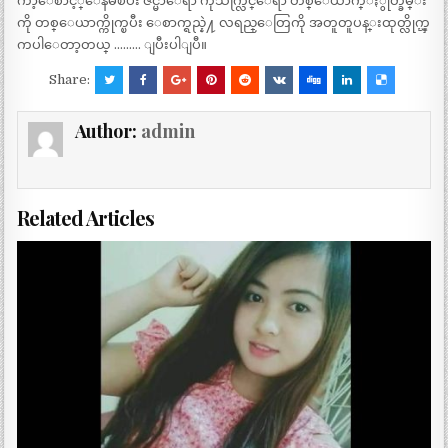
ကာ့ေစာင့္ေနမိၿပီး ဇင္မာေရာ ကိုသက္လြင္ေရာ တစ္ေယာက္ႏွုတ္ခမ္း
ကို တစ္ေယာက္ကိုက္ၿပီး ေစာက္ရည္နဲ႔ လရည္ေတြကို အတူတူပန္းထုတ္လိုက္ၾ
ကပါေတာ့တယ္ ……… ျပီးပါျပီ။
Share:
Author:
admin
Related Articles