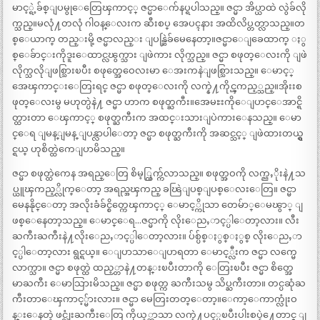
မာင့္ရဲ့ခ်စ္ျပမွုေတြေၾကာင့္ ဇင္မာေက်နပ္ရပါသည္။ ဇင္မာ အိပ္ယာထဲ လွဲခ်လို
က္သည္။မလုံ႔တလုံ ဂါဝန္ေလးက ဆီးစပ္ အေပၚနား အထိလိပ္တတ္လာသည္။တ
စ္ေယာက္ တည္းမို့ ဇင္မာလည္း ျပန္ဆြဲခ်မေနေတာ့။ဇင္မာေျခေထာက္ ႏွ
စ္ေခ်ာင္းကိုဒူးေထာင္လၽွက္သား ျဖဲကား လိုက္သည္။ ဇင္မာ စဖုတ္ေလးကို ျဖဲ
လိုက္သလိုျဖစ္သြားၿပီး စဖုတ္အေဝေလးမာ ေအးကနဲျဖစ္သြားသည္။ ေမာင့္
အေၾကာင္းေတြးရင္ ဇင္မာ စဖုတ္ေလးကို လက္နဲ႔ကိုင္ၾကည့္သည္။အိုးးစ
ဖုတ္ေလးမွ မဟုတ္ပဲနဲ႔ ဇင္မာ ဟာက စဖုတ္ႀကီး။အေမႊးကိုေျပာင္ေအာင္ရိ
တ္ထားတာ ေၾကာင့္ စဖုတ္ႀကီးက အထင္းသားျပဲကားေနသည္။ ေမာ
င္ေရ ျမန္ျမန္ ျပန္လာပါေတာ့ ဇင္မာ စဖုတ္ႀကီးကို အဆင္သင့္ ျဖဲထားတယ္ရွ
င္ရယ္ ဟုစိတ္ထဲကေျပာမိသည္။
ဇင္မာ စဖုတ္ထဲကေန အရည္ေတြ စိမ့္ထြက္က်လာသည္။ စဖုတ္အဝကို လက္ညႇိုးနဲ႔သ
ပ္ယူၾကည့္လိုက္ေတာ့ အရည္အၾကည္ ခၽြဲျပစ္ျပစ္ေလးေတြ။ ဇင္မာ
မေနနိုင္ေတာ့ အလိုးခံခ်င္စိတ္ကေၾကာင့္ ေမာင့္ကိုသာ တေမ်ာ္ေမၽွာ္ ျ
ဖစ္ေနေတာ့သည္။ ေမာင္ေရ…ဇင္မာကို လိုးေညႇာင့္ပါေတာ့လား။ လီး
ႀကီးႀကီးနဲ႔လိုးေညႇာင့္ပါေတာ့လား။ ပ်စ္ပ်စ္ႏွစ္ႏွစ္ လိုးေညႇာ
င့္ပါေတာ့လား ရွင္ရယ္။ ေျပာသာေျပာရတာ ေမာင့္လီးက ဇင္မာ လက္မေ
လာက္သာ။ ဇင္မာ စဖုတ္ထဲ ထည့္တာနဲ႔တန္းၿပီးတာကို ေတြးၿပီး ဇင္မာ စိတ္အေ
မာႀကီး ေမာသြားမိသည္။ ဇင္မာ စဖုတ္က ႀကီးသမွ သိပ္ႀကီးတာ။ တင္ပဆုံႀ
ကီးတာေၾကာင့္မ်ားလား။ ဇင္မာ မေတြးတတ္ေတာ့။ေကာ့ေကာက္လုံးဝ
န္းေနတဲ့ ဖင္လုံးႀကီးေတြ ကိုယ့္ဘာသာ လက္နဲ႔ပင့္မၿပီးပါးစပ္နဲ႔ေတာင္ ျ