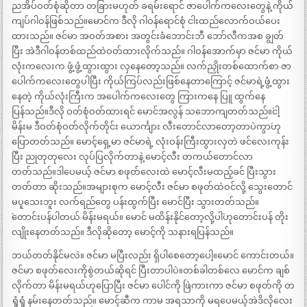
ညအိပ်ဝတ်စုံဆိုတာ တခြားမဟုတ် ခရမ်းရောင် ဇာပေါက်ကလေးတွေနဲ့ ကိုယ်
ကျပ်ဂါဝန်ဖြစ်သည်။မောင်က ဒီလို ဂါဝန်ရောင်စုံ ငါးထည်လောက်ဝယ်ပေး
ထားသည်။ ဇင်မာ အဝတ်အစား အတွင်းခံဘောင်းဘီ ဘော်လီကအစ ချွတ်
ပြီး အဲဒီဂါဝန်တစ်ထည်ထဲဝတ်ထားလိုက်သည်။ ဂါဝန်အောက်မှာ ဇင်မာ ကိုယ်
လုံးကလေးက ဖွံ့ဖွံ့ထွားထွား လှနေတော့သည်။ လက်ညှိုးတစ်ထောက်စာ ဇာ
ပေါက်ကလေးတွေပါပြီး ကိုယ်ကြပ်လည်းဖြစ်နေတာကြောင့် ဇင်မာရဲ့ဖွံ့ထွား
နေတဲ့ ကိုယ်လုံးကြီးက အပေါက်ကလေးတွေ ကြားကနေ ပြူ ထွက်နေ
ပြန်သည်။ဒီလို ဝတ်စုံဝတ်ထားရင် မောင်အလွန် သဘောကျတတ်သည်။`ငါ့
မိန်းမ ဒီဝတ်စုံဝတ်လိုက်တိုင်း ယောင်္ကျား လီးတောင်လာတော့တာပဲကွာ´ဟု
ပြောတတ်သည်။ မောင့်ရှေ့မာ ဇင်မာရဲ့ လုံးဝန်းကြီးထွားလှတဲ ဖင်လေးကုန်း
ပြီး ညုတုတုလေး လုပ်ပြလိုက်တာနဲ့ မောင့်လီး တကယ်တောင်လာ
တတ်သည်။ဒါပေမယ့် ဇင်မာ စဖုတ်လေးထဲ မောင့်လီးမထည့်ခင် ပြီးသွား
တတ်တာ ဆိုးသည်။အများစုက မောင့်လီး ဇင်မာ စဖုတ်ထဲဝင်လို့ သွေးတောင်
မပူသေးဘူး လက်ရည်တွေ ပန်းထွက်ပြီး မောင်ပြီး သွားတတ်သည်။
`တောင်းပန်ပါတယ် မိန်းမရယ်။ မောင် မထိန်းနိုင်တော့လို့ပါ´ဟုတောင်းပန် တိုး
လျိုးနေတတ်သည်။ ဒီလိုဆိုတော့ မောင့်ကို သနားရပြန်သည်။
ဘယ်တတ်နိုင်မလဲ။ ဇင်မာ မပြီးလည်း ရှိပါစေတော့ပေါ့။မောင် ကောင်းတယ်။
ဇင်မာ စဖုတ်လေးကိုစွဲတယ်ဆိုရင် ပြီးတာပါပဲ။တစ်ခါတစ်လေ မောင်က ချစ်
လိုက်တာ မိန်းမရယ်ဟုပြောပြီး ဇင်မာ ပေါင်ကို ဖြဲကားကာ ဇင်မာ စဖုတ်ကို တ
ရှုံရှုံ နမ်းနေတတ်သည်။ မောင့်ဆီက ကာမ အရသာကို မရပေမယ့်အဲဒိလိုလေး