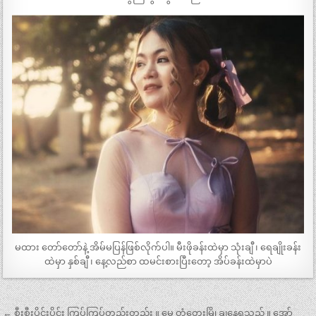
မထား တော်တော်နဲ့ အိမ်မပြန်ဖြစ်လိုက်ပါ။ မီးဖိုခန်းထဲမှာ သုံးချီ ၊ ရေချိုးခန်း
ထဲမှာ နှစ်ချီ ၊ နေ့လည်စာ ထမင်းစားပြီးတော့ အိပ်ခန်းထဲမှာပဲ
Post
← စီးစီးပိူင်းပိူင်း ကြပ်ကြပ်တည်းတည်း ။ မေ တံတွေးမြို ချနေရသည် ။ အော်