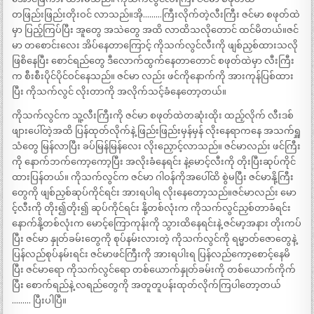
တဖြည်းဖြည်းတိုးဝင် လာသည်။အို………ကြီးလိုက်တဲ့လီးကြီး ဇင်မာ စဖုတ်ထဲ
မှာ ပြည့်ကြပ်ပြီး အူတွေ အသဲတွေ အထိ လာထိသလိုတောင် ထင်မိတယ်။ဇင်
မာ တစောင်းလေး အိပ်နေတာကြောင့် ကိုသက်လွင်လီးကို ဖျစ်ညှစ်ထားသလို
ဖြစိနေပြီး စောင်ရည်တွေ ဒီလောက်ထွက်နေတာတောင် စဖုတ်ထဲမှာ လီးကြီး
က စီးစီးပိုင်ပိုင်ဝင်နေသည်။ ဇင်မာ လည်း ဖင်ကိုနောက်ကို အားကုန်ပြစ်ထား
ပြီး ကိုသက်လွင် လိုးတာကို အလိုက်သင့်ခံနေတော့တယ်။
ကိုသက်လွင်က သူ့လီးကြီးကို ဇင်မာ စဖုတ်ထဲတဆုံးထိုး ထည့်လိုက် လီးဒစ်
ဖျားပေါ်တဲ့အထိ ပြန်ထုတ်လိုက်နဲ့ ဖြည်းဖြည်းမှန်မှန် လိုးနေရာကနေ အသက်ရှူ
သံတွေ မြန်လာပြီး ခပ်မြန်မြန်လေး လိုးညှောင့်လာသည်။ ဇင်မာလည်း ဖင်ကြီး
ကို နောက်ဘက်ကော့ကော့ပြီး အလိုးခံနေရင်း နဲ့မောင့်လီးကို တိုးပြီးဆုပ်ကိုင်
ထားပြန်တယ်။ ကိုသက်လွင်က ဇင်မာ ဂါဝန်ကိုအပေါ်ထိ စွဲမပြီး ဇင်မာနို့ကြီး
တွေကို ဖျစ်ညှစ်ဆုပ်ကိုင်ရင်း အားရပါရ လိုးနေတော့သည်။ဇင်မာလည်း မော
င့်လီးကို တိုး၍တိုး၍ ဆုပ်ကိုင်ရင်း နို့တစ်လုံးက ကိုသက်လွင်ညှစ်တာခံရင်း
နောက်နို့တစ်လုံးက မောင့်ကြောကုန်းကို သွားထိနေရင်းနဲ့ ဇင်မာ့အနား တိုးကပ်
ပြီး ဇင်မာ နှုတ်ခမ်းတွေကို စုပ်နမ်းလားတဲ့ ကိုသက်လွင်ကို ရမ္မာတ်ဇောတွေနဲ့
ပြန်လည်စုပ်နမ်းရင်း ဇင်မာဖင်ကြီးကို အားရပါးရ ပြန်လည်ကော့စောင့်နေမိ
ပြီး ဇင်မာရော ကိုသက်လွင်ရော တစ်ယောက်နှုတ်ခမ်းကို တစ်ယောက်ကိုက်
ပြီး စောက်ရည်နဲ့ လရည်တွေကို အတူတူပန်းထုတ်လိုက်ကြပါတော့တယ်
……… ပြီးပါပြီ။