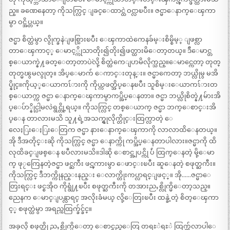
ည္။ ခဏေနေတာ့ ကိုသက္လြင္ ျခင္ေထာင္ထဲ ဝင္လာၿပီး။ ဇင္မာေနာက္ေၾကာ
မွာ ဝင္အိပ္တယ္။
ဇင္မာ စိတ္ထဲမွာ လွိုက္ခနဲျဖစ္သြားၿပီး ေၾကာထဲကေနခ်မ္းစိမ္စိမ့္ ျဖစ္လာ
တာေၾကာင့္ ေမာင့္ကိုသာတိုး၍တိုး၍ဖတ္ထားမိေတာ့တယ္။ `ဒီေမာင္တ
စ္ေယာက္နဲ႔ခတ္ေတာ့တာပဲ´လို့ စိတ္ထဲကေျပာမိလိုက္သည္။ေမာင္ကေတာ့ တုတ္
တုတ္မၽွမလွုတ္။ အိပ္ေမာက် ေကာင္းတုန္း။ ဇင္မာကေတာ့ ဘယ္လိုမွ မအိ
ပ္နိုင္။ကိုယ့္ေယာကၤ်ားကို ကိုယ္ကဖတ္အိပ္ေနၿပီး သူစိမ္းေယာကၤ်ားတ
စ္ေယာက္က ဇင္မာ ေနာက္ေၾကာမွာကပ္အိပ္ေနတာ။ ဇင္မာ ဘယ္လိုစိတ္နဲ႔မ်ားအိ
ပ္ေပ်ာ္နိုင္ပါ့မလဲရွင္တို့ရယ္။ ကိုသက္လြင္ တစ္ေယာက္ ဇင္မာ ဘက္ေစာင္းအိ
ပ္ေန တာလားမသိ သူ႔ရဲ့အသက္ရွုလိုက္တိုင္းထြက္လာတဲ့ ေ
လေႏြးေႏြးေတြက ဇင္မာ နားေနာက္ေၾကာကို လာလာထိေနတယ္။
အို ဒီအတိုင္းဆို ကိုသက္လြင္ ဇင္မာ ေနာက္ကို ကပ္အိပ္ေနတာပါလား။ဇင္မာကို ထိ
လုထိခင္ျဖစ္ေန ၿပီလားမသိ။ဒါဆို ေစာင္အျပင္ကို ပ်ဴ ထြက္ေနတဲ့ မို့ေမာ
က္ ဖုႂကြေနတဲ့ဇင္မာ ဖင္ႀကီး ဖင္ၾကားမွာ ေဖာင္းၿပီး ဆူေနတဲ့ စဖုတ္ႀကီး။
ကိုသက္လြင္ ဒီဘက္ကိုနည္းနည္း ေလာက္တိုးကပ္လာရင္ျဖင့္။ အို……ဇင္မာေ
တြးရင္း ဖင္စအိုဝ ကိုရွုံ႔ၿပီး စဖုတ္ႀကီးကို တအားညႇစ္လိုက္မိေတာ့သည္။
ညေနက ေမာင္ျပန္လာရင္ အလိုးခံမယ္ လို့ေတြးၿပီး ထန္ခဲ့တဲ့ စိတ္ေၾကာ
င့္ စဖုတ္ထဲမွာ အရည္ကထြက္ခ်င္ခ်င္။
အခုလို စဖုတ္ကို ညႇစ္လိုက္မိေတာ့ ေစာင္ရည္ေတြ တရႊဲရႊဲ ထြက္က်လာပါေ