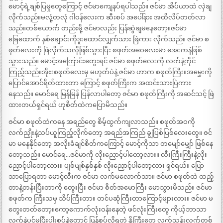
မောင့်ရဲ့ချစ်ပြမှုတွေကြောင့် ဇင်မာကျေနပ်ရပါသည်။ ဇင်မာ အိပ်ယာထဲ လှဲချ
လိုက်သည်။မလုံ့တလုံ ဂါဝန်လေးက ဆီးစပ် အပေါ်နား အထိလိပ်တတ်လာ
သည်။တစ်ယောက် တည်းမို့ ဇင်မာလည်း ပြန်ဆွဲချမနေတော့။ဇင်မာ
ခြေထောက် နှစ်ချောင်းကိုဒူးထောင်လျှက်သား ဖြဲကား လိုက်သည်။ ဇင်မာ စ
ဖုတ်လေးကို ဖြဲလိုက်သလိုဖြစ်သွားပြီး စဖုတ်အဝေလေးမာ အေးကနဲဖြစ်
သွားသည်။ မောင့်အကြောင်းတွေးရင် ဇင်မာ စဖုတ်လေးကို လက်နဲ့ကိုင်
ကြည့်သည်။အိုးးစဖုတ်လေးမှ မဟုတ်ပဲနဲ့ ဇင်မာ ဟာက စဖုတ်ကြီး။အမွှေးကို
ပြောင်အောင်ရိတ်ထားတာ ကြောင့် စဖုတ်ကြီးက အထင်းသားပြဲကား
နေသည်။ မောင်ရေ မြန်မြန် ပြန်လာပါတော့ ဇင်မာ စဖုတ်ကြီးကို အဆင်သင့် ဖြဲ
ထားတယ်ရှင်ရယ် ဟုစိတ်ထဲကပြောမိသည်။
ဇင်မာ စဖုတ်ထဲကနေ အရည်တွေ စိမ့်ထွက်ကျလာသည်။ စဖုတ်အဝကို
လက်ညှိုးနဲ့သပ်ယူကြည့်လိုက်တော့ အရည်အကြည် ချွဲပြစ်ပြစ်လေးတွေ။ ဇင်
မာ မနေနိုင်တော့ အလိုးခံချင်စိတ်ကကြောင့် မောင့်ကိုသာ တမျော်မျှော် ဖြစ်နေ
တော့သည်။ မောင်ရေ…ဇင်မာကို လိုးညှောင့်ပါတော့လား။ လီးကြီးကြီးနဲ့လိုး
ညှောင့်ပါတော့လား။ ပျစ်ပျစ်နှစ်နှစ် လိုးညှောင့်ပါတော့လား ရှင်ရယ်။ ပြော
သာပြောရတာ မောင့်လီးက ဇင်မာ လက်မလောက်သာ။ ဇင်မာ စဖုတ်ထဲ ထည့်
တာနဲ့တန်းပြီးတာကို တွေးပြီး ဇင်မာ စိတ်အမောကြီး မောသွားမိသည်။ ဇင်မာ
စဖုတ်က ကြီးသမှ သိပ်ကြီးတာ။ တင်ပဆုံကြီးတာကြောင့်များလား။ ဇင်မာ မ
တွေးတတ်တော့။ကော့ကောက်လုံးဝန်းနေတဲ့ ဖင်လုံးကြီးတွေ ကိုယ့်ဘာသာ
လက်နဲ့ပင့်မပြီးပါးစပ်နဲ့တောင် ပြန်စုပ်လို့ရတဲ့ နို့ကြီးတွေ လက်သန်းလက်တစ်