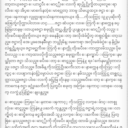
တာ့တယ္။ဇင္မာ ေယာင္ၿပီး ေမာင့္လီးေလးကို ဆုပ္ကိုင္လိုက္မိတယ္။လူေရာ
လီးေရာ အိပ္ေမာက်ေနတဲ့ေမာင္ကေတာ့ ဘာမွ သိမယ္မထင္။ ဇင္မာ ေနာ
က္ေၾကာမွာ လွုတ္လၽွားသံၾကားရတယ္။ အို……ကိုသက္လြင္ သူ႔ပုဆိုးကို
ခၽြတ္ခ်လိုက္တာပါလား။ ဟင္………ဇင္မာ ဆံပင္ေလးေတြကို ေနာက္ကေန ခပ္
ဖြဖြလာနမ္းတယ္။ဇင္မာ စဖုတ္ကို ထပ္ညႇစ္လိုက္မိျပန္တယ္။ ေမာင့္လီးကို လည္း
တိုးၿပီးဆုတ္လိုက္မိတယ္။ ဇင္မာ မေနနိုင္ေတာ့ အလိုးခံခ်င္စိတ္ တစ္ခုပဲရွိေတာ့သ
ည္။ ဇင္မာလို အေျခအေနမ်ိဳးမွာ ဘယ္လိုမိန္းမကေရာ အလိုးမခံခ်င္ပဲေန နိုင္ပါ့မ
လဲရွင္တို့ရယ္။ ဇင္မာဖင္ႀကီးေတြကို ေနာက္ကို တိုးၿပီးေကာက္ထားမိသည္။ ပိုၿ
ပီးလည္း ေကာ့ထားလိုက္မိသည္။ဇင္မာ စဖုတ္ႀကီး ေနာက္မွာပ်ဴ းထြက္ေနမ
ယ္ဆိုတာ ဇင္မာ သိသည္။ ၿပီးေတာ့ ေစာင္ရည္ေတြနဲ႔ ရႊဲက်ေနမယ္ဆိုတာလ
ည္းဇင္မာ သိသည္။ ဒီအခ်ိန္ ကိုသက္လြင္လီးႀကီးသာ ေနာက္ကေန ထိုးသြင္းလို
က္ရင္ ေလၽွာကနဲဝင္သြားမွာပဲဟ ဇင္မာေတြး ေနမိသည္။ ကိုသက္လြင္က တစ္ဆင့္တ
တ္လာသည္။ဇင္မာ ပါးေလးကို ခပ္ဖြဖြ တိုးနမ္းသည္။ၿပီးေတာ့ ေနာက္ေၾ
ကာကေန ဇင္မာ ဖင္လုံးႀကီးကို ပြတ္ၿပီး စဖုတ္ အကြဲေၾကာင္းတစ္ေလၽွ
က္ လက္နဲ႔ပြတ္ဆြဲေနျပန္သည္။
ေစာင္ရည္ေတြရႊဲေနတာေၾကာင့္ ကိုသက္လြင္ လက္ေခ်ာင္းတစ္ခု
လုံးေစာင္ရည္ေတြနဲ႔ေပႀကံ ကုန္သည္။ ကိုသက္လြင္က ဇင္မာရဲ့လက္သန္းေလာ
က္ရွိတဲ့ ေစာင္စိကေန ဖင္စအိုဝအထိ သူ႔လက္ေခ်ာင္းႀကီးေတြနဲ႔ ပြတ္
စြဲေနသည္။ဇင္မာ ေမာင့္လီးကို တိုးၿပီး ဆုတ္ကိုင္ ထားမိျပန္ပါသည္။ အသား
ခ်င္းထိတဲ့အထိ ဇင္မာ အနားကို ကိုသက္လြင္တိုး ကပ္လာသည္။သူ႔လီးႀကီးနဲ႔ ဇ