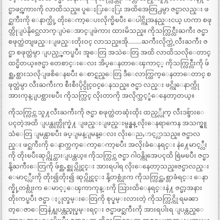
င္မာဖင္ၾကားကို လာထိသည္။ ပူေႏြးေႏြး အထိအေတြ႕မွာ ဇင္မာလည္း ဖ
င္ႀကီးကို ေနာက္သို့ တိုးေကာ့ေပးလိုက္မိၿပီး ေပါင္ကိုအနည္းငယ္ ဟကာ စဖု
တ္ကိုျပဲနိုင္သေလာက္ျပဲေအာင္ျဖဲကား ထားမိသည္။ ကိုသက္လြင္လီးႀကီး ဇင္မာ
စဖုတ္ထဲတျဖည္းျဖည္းတိုးဝင္ လာသည္။အို………ႀကီးလိုက္တဲ့လီးႀကီး ဇ
င္မာ စဖုတ္ထဲမွာ ျပည့္ၾကပ္ၿပီး အူေတြ အသဲေတြ အထိ လာထိသလိုေတာင္
ထင္မိတယ္။ဇင္မာ တေစာင္းေလး အိပ္ေနတာေၾကာင့္ ကိုသက္လြင္လီးကို ဖ်
စ္ညႇစ္ထားသလိုျဖစိေနၿပီး ေစာင္ရည္ေတြ ဒီေလာက္ထြက္ေနတာေတာင္ စ
ဖုတ္ထဲမွာ လီးႀကီးက စီးစီးပိုင္ပိုင္ဝင္ေနသည္။ ဇင္မာ လည္း ဖင္ကိုေနာက္ကို
အားကုန္ျပစ္ထားၿပီး ကိုသက္လြင္ လိုးတာကို အလိုက္သင့္ခံေနေတာ့တယ္။
ကိုသက္လြင္က သူ႔လီးႀကီးကို ဇင္မာ စဖုတ္ထဲတဆုံးထိုး ထည့္လိုက္ လီးဒစ္ဖ်ားေ
ပၚတဲ့အထိ ျပန္ထုတ္လိုက္နဲ႔ ျဖည္းျဖည္းမွန္မွန္ လိုးေနရာကေန အသက္ရွူ
သံေတြ ျမန္လာၿပီး ခပ္ျမန္ျမန္ေလး လိုးေညႇာင့္လာသည္။ ဇင္မာလ
ည္း ဖင္ႀကီးကို ေနာက္ဘက္ေကာ့ေကာ့ၿပီး အလိုးခံေနရင္း နဲ႔ေမာင့္လီး
ကို တိုးၿပီးဆုပ္ကိုင္ထားျပန္တယ္။ ကိုသက္လြင္က ဇင္မာ ဂါဝန္ကိုအေပၚထိ စြဲမၿပီး ဇင္မာ
နို့ႀကီးေတြကို ဖ်စ္ညႇစ္ဆုပ္ကိုင္ရင္း အားရပါရ လိုးေနေတာ့သည္။ဇင္မာလည္း
ေမာင့္လီးကို တိုး၍တိုး၍ ဆုပ္ကိုင္ရင္း နို့တစ္လုံးက ကိုသက္လြင္ညႇစ္တာခံရင္း ေနာ
က္နို့တစ္လုံးက ေမာင့္ေၾကာကုန္းကို သြားထိေနရင္းနဲ႔ ဇင္မာ့အနား
တိုးကပ္ၿပီး ဇင္မာ ႏွုတ္ခမ္းေတြကို စုပ္နမ္းလားတဲ့ ကိုသက္လြင္ကို ရမၼာ
တ္ေဇာေတြနဲ႔ျပန္လည္စုပ္နမ္းရင္း ဇင္မာဖင္ႀကီးကို အားရပါးရ ျပန္လည္ေ