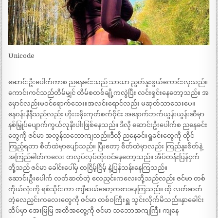
Unicode
ဆောင်းဦးပေါက်ကာစ ညနေခင်းသည် သာယာ ညွတ်နူးဖွယ်ကောင်းလှသည်။
ကောင်းကင်သည်တိမ်မျှင် တိမ်စတစ်ချို့ကလွဲပြီး လင်းရှင်းနေတော့သည်။ အ
မှောင်လည်းမဝင်ရောက်သေး။အလင်းရောင်လည်း မဆုတ်သာသေးပေ။
နေဝန်းနီနီသည်လည်း ဟိုးးးမိုးကုတ်စက်ဝိုင်း အနောက်ဘက်ယွန်းယွန်းဆီမှာ
နစ်မြှုပ်ပျောက်ကွယ်လုနီးပါးဖြစ်နေသည်။ ဒီလို ဆောင်းဦးပေါက်စ ညနေခင်း
တွေကို ဇင်မာ အလွန်သဘောကျသည်။ဒီလို ညနေခင်းရှုခင်းတွေကို ထိုင်
ကြည့်ရတာ စိတ်ထဲမှာပျော်သည်။ ပြီးတော့ စိတ်ထဲမှာလည်း ကြည်နူးစိတ်နဲ့
အကြည်ဓါတ်ကလေး တလှပ်လှပ်တိုးဝင်နေတော့သည်။ အိပ်တန်းပြန်ငှက်
တို့သည် ဇင်မာ ခေါင်းပေါ်မှ တငြိမ့်ငြိမ့် နဲ့ပြန်သန်းနေကြသည်။
ဆောင်းဦးပေါက် လတ်ဆတ်တဲ့ လေညှင်းကလေးတို့သည်လည်း ဇင်မာ တစ်
ကိုယ်လုံးကို ရစ်သိုင်းကာ ကျီဆယ်ဆော့ကစားနေကြသည်။ ထို လတ်ဆတ်
တဲ့လေညှင်းကလေးတွေကို ဇင်မာ တစ်ဝကြီးရှူ သွင်းလိုက်မိသည်။နှာခေါင်း
ထိပ်မှာ အေးမြမြ အထိအတွေ့ကို ဇင်မာ သဘောအကျကြီး ကျနေ