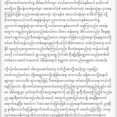
ထိုင်ကောင်းကောင်းနဲ့ အိမ်ပေါက်ဝမှာ ဘယ်လောက်ထိုင်နေမိမယ် မသိ။ ဇင်
မာတို့က ခြံဝန်းတစ်ခုထဲမှာ အဆောင်ပုံစံ ဆောက်ထားတဲ့ အခန်းတွဲမှာ ငှားနေ
ကြခြင်းဖြစ်သည်။အခန်းအားလုံး သုံးခန်း။ အလယ်ခန်းမှာ ဒေါ်ဒေါ်မြင့် တို့
မိသားစု။ဘယ်ဘက်အစွန်ခန်းမှာ ညားကာစ လင်မယားနှစ်ယောက်နဲ့
ညာဘက်အစွန်ဆုံးမှာ ဇင်မာတို့ လင်မယားနှစ်ယောက် နေကြသည်။ အခန်း
တွေက ကျည်းလွန်းလှသည်။ဆယ်ပေ ငါးပေ ခန်းတွေ အိပ်ယာလည်း ဒီနေရာ
ထမင်းချက်လည်းဒီအခန်းကျည်းလေး ထဲမှာပင်ဖြစ်သည်။အခုလိုနေရတာကို
ဇင်မာ စိတ်ကုန်သည်။ တစ်နေ့ကျရင်ကိုယ်ပိုင်အိမ်ကလေး တစ်လုံးတော့ ဝယ်
နိုင် ရမည်ဟုတွေးထားသည်။ဒါကြောင့်လည်း စီးတဲ့ရေဆည်တဲ့ ကန်သင်းဆို
သလို လင်တော်မောင် ရှာသမျှ ရသမျှ ပိုက်ဆံကိုချိုးခြံချွေတာသည်။တစ်ခါ
တစ်လေ မောင်ကတောင် `ငါ့မိန်းမရယ် ချွေတာ တာလည်းချွေတာ တာပေါ့။
ကိုယ့်ဝမ်းဝအောင် ခါးလှအောင်တော့ ဝတ်ဦးစားဦးပေါ့ကွာ´ ဟုပြော
တတ်သည်။ဇင်မာ တို့မချွေတာလို့မဖြစ်။အခု သားသမီး မရှိသေးလို့။နောင်
များမှာ သားသမီး ရလာရင်ဖြင့် ဒီအခန်းလေးထဲမှာ ဇင်မာတို့မိသားစုဘယ်လို
နေကြမလဲ။ အိုးးးဇင်မာတွေးတောင်မတွေးကြည့်ရဲဘူး။ခတ်ရချည်ရဲ့ရှင်။ ဇင်
မာ အိမ်ရှေ့မှာ ငုတ်တုတ်ထိုင်တွေးနေတာကို ရပ်ပြီး နာရီကိုမော့ကြည့်မိသည်။
ည ၈နာရီတောင်ကျော်ပါပေါ့။ မောင့် အတွက်ညစာပြင်ထားဖို့ အချိန်တောင်
ရောက်နေပြီ။ မောင်က Taxi မောင်းခြင်းဖြစ်သည်။မနက်စောစောထွက် ညဆို
၉ နာရီလောက်မှပြန်ရောက်တတ်သည်။ မောင့်အတွက် ထမင်းပွဲပြင်ပြီး ဘာမှ
လုပ်စရာမရှိတာနဲ့ အိပ်ယာထဲမှာ လှဲနေဖို့ဆုံးဖြတ်လိုက်သည်။ဘေးခန်းက