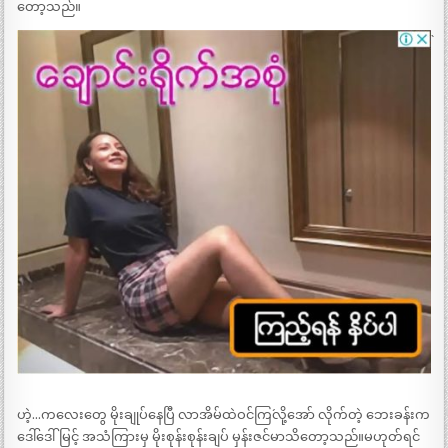
တော့သည်။
ဟဲ့…ကလေးတွေ မိုးချုပ်နေပြီ လာအိမ်ထဲဝင်ကြ´လို့အော် လိုက်တဲ့ ဘေးခန်းက
ဒေါ်ဒေါ်မြင့် အသံကြားမှ မိုးစုန်းစုန်းချပ် မှန်းဇင်မာသိတော့သည်။မဟုတ်ရင်