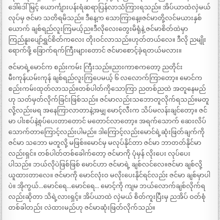
ဒေါ်ဒေါ်မြင့် ယောင်္ကျားပန်းရံဆရာပြန်လာသံကြားရသည်။ အိပ်ယာထဲလှဲမယ်
လုပ်မှ ဇင်မာ သတိရမိသည်။ ဒီနေ့က သောကြာနေ့။ဇင်မာတို့လင်မယားနှစ်
ယောက် ချစ်ရည်လူးကြမယ့်ည။ဒီလိုလေးတွေးမိရုံနဲ့ ဇင်မာစိတ်ထဲမှာ
ကြည်နူးပျော်ရွှင်စိတ်ကလေး တိုးဝင်လာသည်။ဟုတ်တယ်လေ။ ဒီလို ညမျိုး
ရောက်ဖို့ ခြောက်ရက်ကြီးများတောင် ဇင်မာစောင့်ခဲ့ရတယ်မလား။
ဇင်မာရဲ့မောင်က စည်းကမ်း ကြီးသည်။ညားကာစကတော့ ညတိုင်း
မီးကုန်ယမ်းကုန် ချစ်ရည်လူးကြပေမယ့် ၆ လလောက်ကြာတော့။ မောင်က
စည်းကမ်းထုတ်လာသည်။တစ်ပါတ်ကိုသောကြာ ညတစ်ညထဲ အတူနေမည်
ဟု သတ်မှတ်လိုက်ခြင်းဖြစ်သည်။ ဇင်မာလည်းသဘောတူလိုက်ရသည်။မတူ
လို့လည်းမရ အနေကြာလာတာနဲ့အမျှ မောင့်လီးက သိပ်မလန်းချင်တော့။ ဇင်
မာ ပါးစပ်နဲ့စုပ်ပေးတာတောင် မတောင်လာတော့။ အရက်သောက် ဆေးလိပ်
သောက်တာကြောင့်လည်းပါမည်။ ဒါကြောင့်လည်းမောင်ရဲ့ဆုံးဖြတ်ချက်ကို
ဇင်မာ သဘော မတူလို့ မဖြစ်။မောင်မှ မလုပ်နိုင်တာ ဇင်မာ ဘာတတ်နိုင်မာ
လည်းရှင်။ တစ်ပါတ်တစ်ခေါက်တော့ ဇင်မာကို ပုံမှန် လိုးပေး လုပ်ပေး
ပါသည်။ ဘယ်လိုပဲဖြစ်ဖြစ် မောင်ဟာ ဇင်မာရဲ့ ချစ်လင်လေ။ဇင်မာ ချစ်လို့
ယူထားတာလေ။ ဇင်မာကို မောင်လုံးဝ မလိုးပေးနိုင်ရင်လည်း ဇင်မာ ချစ်မှာပါ
ပဲ။ အိုကွယ်…မောင်ရေ…မောင်ရေ… မောင့်ကို ကျမ ဘယ်လောက်ချစ်လိုက်ရ
လည်းဆိုတာ သိရဲ့လားရှင့်။ အိပ်ယာထဲ လှဲမယ် စိတ်ကူးပြီးမှ ညအိပ် ဝတ်စုံ
တစ်ခါတည်း လဲထားမည်ဟု ဇင်မာဆုံးဖြတ်လိုက်သည်။