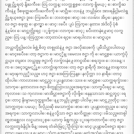
ပန္စုပ္လို့ရတဲ့ နို့ႀကီးေတြ လက္သန္းလက္တစ္ဆစ္ေလာက္ ရွိမယ့္ ေစာက္စိႀ
ကီးနဲ႔ ဒီစဖုတ္အႀကီးႀကီးကို ေမာင္လီးေလးနဲ႔ ဘယ္လိုမ်ား အားရနိုင္ပါ့မလဲရွ
င္တို့ရယ္။ဇင္မာ ဒူးေကြးၿပီး ေဘးတစ္ေစာင္းေလးမ်ား အိပ္ေနရင္ေ
လ ဇင္မာ စဖုတ္က ေနာက္မွာ ေဖာင္းၿပီး ျပဴ ထြက္ေနတာ။ အဲဒိလို ပုံစံ
နဲ႔မ်ား ေမာင္တတ္လိုးရင္ ႏွစ္ခ်က္ေလာက္ေစာင့္ ၿပီးတာနဲ႔ေမာင္ လက္ရ
ည္ေတြ ပန္းထြက္လာေတာ့တာပဲ။ ရင္ေမာရပါလား ေမာင္ရယ္။
ဘယ္တတ္နိုင္ပါ့မလဲ။ ခ်စ္တဲ့စိတ္ တစ္ခုထဲနဲ႔ ဇင္မာ အလိုဆႏၶကို ျမဳသိပ္ထားပါတယ္
ေမာင္။ၿပီးေတာ့ ဇင္မာက ေမာင့္မိန္းမေလ။ ဇင္မာ ကို ေမာင္တစ္ေယာက္ပဲပို
င္တယ္။ တျခား ဘယ္သူမွ ဇင္မာကို လက္ဖ်ားနဲ႔ေတာင္မထိေစရဘူး။ ေဘးခန္း
က ေဒၚေဒၚျမင့္တို့ေဟာက္သံၾကားေတာ့ ဇင္မာ နာရီကို အလန္႔တၾကား
ေမာ့ၾကည့္မိသည္။ ဟင္ ဇင္မာ အေတြးလြန္ေနလိုက္တာ ၁၁ နာရီေတာင္
ထိုးပါေကာလား။ေမာင္လည္းျပန္မလာေသး။ ေမာင္တစ္ေယာက္အရက္မ်ားေ
သာက္ေနတာလား။ ဇင္မာ စိတ္ပူသြားသည္။အရက္ေသာက္ၿပီးရင္ ေမာင္က
ကုလားေသ ကုလားေမာအိပ္တာ။ဇင္မာကို လိုးဖို့ေနေနသာသာ ဆင္တတ္နင္းရ
င္ေတာင္ နိုးမွာမဟုတ္ဘူး။ဒီေန႔ဘယ္လိုျဖစ္တာ ပါလိမ့္။ေမာင္က ညတိုင္းေ
သာက္တတ္ေပမယ့္ ဒီလိုညဆို မေသာက္ဘဲေစာေစာ ျပန္လာတတ္သည္။ ေမာင္
အရက္ေသာက္မလာပါေစနဲ႔လို့သာ ဇင္မာ ႀကိတ္ဆုေတာင္းမိသည္။တစ္ပါ
တ္မွတစ္ညေလး လင္မယားႏွစ္ေယာက္ ခ်စ္ၾကည္ႏူးၾကတာကိုေတာ့ ဇင္မာ
လက္လႊတ္မခံနိုင္ပါ။ `မိန္းမေရ တံခါးဖြင့္ပါဦးကြာ´ ေမာင္ျပန္လာၿပီ။ဇင္မာ ဆုေ
တာင္းမျပည့္။ ေမာင့္အသံက အေတာ္ကို မူးေနတဲ့အသံေပါက္ေနသ