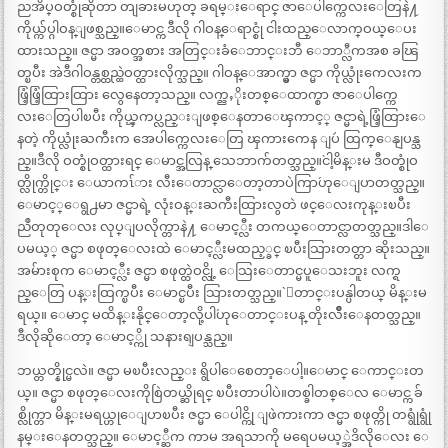
ညအိပ္ဝတ္စုံဆိုတာ တျခားမဟုတ္ ခရမ္းေရာင္ ဇာေပါက္ကေလးေတြနဲ႔
ကိုယ္က်ပ္ဂါဝန္ျဖစ္သည္။ေမာင္က ဒီလို ဂါဝန္ေရာင္စုံ ငါးထည္ေလာက္ဝယ္ေပး
ထားသည္။ ဇင္မာ အဝတ္အစား အတြင္းခံေဘာင္းဘီ ေဘာ္လီကအစ ခၽြ
တ္ၿပီး အဲဒီဂါဝန္တစ္ထည္ထဲဝတ္ထားလိုက္သည္။ ဂါဝန္ေအာက္မွာ ဇင္မာ ကိုယ္လုံးကေလးက
ဖြံ့ဖြံ့ထြားထြား လွေနေတာ့သည္။ လက္ညႇိုးတစ္ေထာက္စာ ဇာေပါက္ကေ
လးေတြပါၿပီး ကိုယ္ၾကပ္လည္းျဖစ္ေနတာေၾကာင့္ ဇင္မာရဲ့ဖြံ့ထြားေ
နတဲ့ ကိုယ္လုံးႀကီးက အေပါက္ကေလးေတြ ၾကားကေန ျပဴ ထြက္ေနျပန္သ
ည္။ဒီလို ဝတ္စုံဝတ္ထားရင္ ေမာင္အလြန္ သေဘာက်တတ္သည္။`ငါ့မိန္းမ ဒီဝတ္စုံဝ
တ္လိုက္တိုင္း ေယာကၤ်ား လီးေတာင္လာေတာ့တာပဲကြာ´ဟုေျပာတတ္သည္။
ေမာင့္ေရွ႕မာ ဇင္မာရဲ့ လုံးဝန္းႀကီးထြားလွတဲ ဖင္ေလးကုန္းၿပီး
ညဳတုတုေလး လုပ္ျပလိုက္တာနဲ႔ ေမာင့္လီး တကယ္ေတာင္လာတတ္သည္။ဒါေ
ပမယ့္ ဇင္မာ စဖုတ္ေလးထဲ ေမာင့္လီးမထည့္ခင္ ၿပီးသြားတတ္တာ ဆိုးသည္။
အမ်ားစုက ေမာင့္လီး ဇင္မာ စဖုတ္ထဲဝင္လို့ ေသြးေတာင္မပူေသးဘူး လက္ရ
ည္ေတြ ပန္းထြက္ၿပီး ေမာင္ၿပီး သြားတတ္သည္။`ေတာင္းပန္ပါတယ္ မိန္းမ
ရယ္။ ေမာင္ မထိန္းနိုင္ေတာ့လို့ပါ´ဟုေတာင္းပန္ တိုးလ်ိဳးေနတတ္သည္။
ဒီလိုဆိုေတာ့ ေမာင့္ကို သနားရျပန္သည္။
ဘယ္တတ္နိုင္မလဲ။ ဇင္မာ မၿပီးလည္း ရွိပါေစေတာ့ေပါ့။ေမာင္ ေကာင္းတ
ယ္။ ဇင္မာ စဖုတ္ေလးကိုစြဲတယ္ဆိုရင္ ၿပီးတာပါပဲ။တစ္ခါတစ္ေလ ေမာင္က ခ်
စ္လိုက္တာ မိန္းမရယ္ဟုေျပာၿပီး ဇင္မာ ေပါင္ကို ျဖဲကားကာ ဇင္မာ စဖုတ္ကို တရွုံရွုံ
နမ္းေနတတ္သည္။ ေမာင့္ဆီက ကာမ အရသာကို မရေပမယ့္အဲဒိလိုေလး ေ