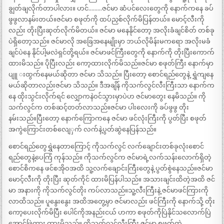
ချွတ်ချလိုက်တာပါလား။ ဟင်………ဇင်မာ ဆံပင်လေးတွေကို နောက်ကနေ ခပ်
ဖွဖွလာနမ်းတယ်။ဇင်မာ စဖုတ်ကို ထပ်ညှစ်လိုက်မိပြန်တယ်။ မောင့်လီးကို
လည်း တိုးပြီးဆုတ်လိုက်မိတယ်။ ဇင်မာ မနေနိုင်တော့ အလိုးခံချင်စိတ် တစ်ခု
ပဲရှိတော့သည်။ ဇင်မာလို အခြေအနေမျိုးမှာ ဘယ်လိုမိန်းမကရော အလိုးမခံ
ချင်ပဲနေ နိုင်ပါ့မလဲရှင်တို့ရယ်။ ဇင်မာဖင်ကြီးတွေကို နောက်ကို တိုးပြီးကောက်
ထားမိသည်။ ပိုပြီးလည်း ကော့ထားလိုက်မိသည်။ဇင်မာ စဖုတ်ကြီး နောက်မှာ
ပျူ းထွက်နေမယ်ဆိုတာ ဇင်မာ သိသည်။ ပြီးတော့ စောင်ရည်တွေနဲ့ ရွှဲကျနေ
မယ်ဆိုတာလည်းဇင်မာ သိသည်။ ဒီအချိန် ကိုသက်လွင်လီးကြီးသာ နောက်က
နေ ထိုးသွင်းလိုက်ရင် လျှောကနဲဝင်သွားမှာပဲဟ ဇင်မာတွေး နေမိသည်။ ကို
သက်လွင်က တစ်ဆင့်တတ်လာသည်။ဇင်မာ ပါးလေးကို ခပ်ဖွဖွ တိုး
နမ်းသည်။ပြီးတော့ နောက်ကြောကနေ ဇင်မာ ဖင်လုံးကြီးကို ပွတ်ပြီး စဖုတ်
အကွဲကြောင်းတစ်လျေှက် လက်နဲ့ပွတ်ဆွဲနေပြန်သည်။
စောင်ရည်တွေရွှဲနေတာကြောင့် ကိုသက်လွင် လက်ချောင်းတစ်ခုလုံးစောင်
ရည်တွေနဲ့ပေကြံ ကုန်သည်။ ကိုသက်လွင်က ဇင်မာရဲ့လက်သန်းလောက်ရှိတဲ့
စောင်စိကနေ ဖင်စအိုဝအထိ သူ့လက်ချောင်းကြီးတွေနဲ့ ပွတ်စွဲနေသည်။ဇင်မာ
မောင့်လီးကို တိုးပြီး ဆုတ်ကိုင် ထားမိပြန်ပါသည်။ အသားချင်းထိတဲ့အထိ ဇင်
မာ အနားကို ကိုသက်လွင်တိုး ကပ်လာသည်။သူ့လီးကြီးနဲ့ ဇင်မာဖင်ကြားကို
လာထိသည်။ ပူနွေးနွေး အထိအတွေ့မှာ ဇင်မာလည်း ဖင်ကြီးကို နောက်သို့ တိုး
ကော့ပေးလိုက်မိပြီး ပေါင်ကိုအနည်းငယ် ဟကာ စဖုတ်ကိုပြဲနိုင်သလောက်ပြဲ
အောင်ဖြဲကား ထားမိသည်။ ကိုသက်လွင်လီးကြီး ဇင်မာ စဖုတ်ထဲ