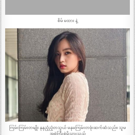
စိမ် မထား နဲ့
ကြမ်းကြမ်းတမျိုး နုနုညံ့ညံ့တသွယ် မနုမကြမ်းတဖုံးဆက်ဆံသည်။ သူမ
အစွဲကြီးစွဲမိသွားသည်