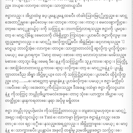
ည္။ ဘယ္ေလာက္ေတာင္ေသာက္လာတယ္မသိ။
ဇင္မာလည္း အိပ္ယာထဲမွ ခပ္ျမန္ျမန္ ထၿပီး တံခါးသြားဖြင့္လိုက္သည္။ ေမာင္က
အေတာ္ကိုမူးေနၿပီ။လမ္းေတာင္ေကာင္းေကာင္း မေလၽွာက္နိုင္ေ
တာ့။ေမာင့္သူငယ္ခ်င္းကို သက္လြင္က ေဘးကတြဲလာရသည္။ ဇင္မာကို ျမင္ေ
တာ့ ေမာင္က `ငါ့မိန္းမေလးကို ငါခ်စ္လိုက္တာ ကြာ´ဟုေျပာၿပီး ဇင္မာကိုလွမ္းဖ
တ္သည္။ဇင္မာလည္း ေမာင့္ကို အလိုက္သင့္တြဲၿပီး အိမ္ထဲဆြဲေခၚလာရသည္။ `ေ
မာင္ရယ္ ဘာလို့အဲ့ေလာက္ေတာင္ေသာက္လာတာလဲ´လို့ ဆူလိုက္ ပူလိုက္ခ်င္ေ
ပမယ့္ မေျပာရက္။ `ေမာင္ ထမင္းစားေတာ့ မလား´ဟုသာေမးမိသည္။
`မစားေတာ့ဘူး မိန္းမေရ ဒီေန႔ကိုသက္လြင္ႀကီး သူ႔ကားေရာင္း ထြက္လို့
ေအာင္ပြဲခံလာတာ။သူ႔ကားေရာင္းလိုက္ေတာ့ ေမာင့္ကားနဲ႔ပဲ ျပန္လို
က္လာတာ။ဒီည အိမ္မွာ အိပ္လိမ့္မယ္။ လာ ကို သက္လြင္ထိုင္။´ဟုေျပာၿပီး ထိုင္ခ်လိုက္သ
ည္။ ဟင္………ေမာင္ကေတာ့ မူးမူးနဲ႔ေျပာခ်လိုက္ေပမယ့္။ ဇင္မာ မ်က္လုံးပ်ဴ
းၿပီး။ေခါင္းအေတာ္ႀကီးသြားသည္။ ဒီအခန္းထဲမွာ ဇင္မာ တို့လင္မယား
နဲ႔ ကိုသက္လြင္ ဘယ္လိုအိပ္ၾကမလဲ။အခုေတာင္ သုံးေယာက္သား အိပ္ယာေပၚ
တတ္ထိုင္ေနၾကရတာ။ေနရာ အပိုမွ မရွိတာ။
ဇင္မာ ဘယ္လို လုပ္ရပါ့မလဲ။ ကိုသက္လြင္ဆိုတာလည္း တျခားသူမဟုတ္။ ေမာင့္ရဲ့
အရင္းဆုံးသူငယ္ခ်င္း။ Taxi ေလာကမွာ တြဲဖက္။ ဇင္မာနဲ႔လည္းအေ
တာ္ေလး ရင္းႏွီးေနသည္။အရင္ကလည္း အိမ္လိုက္လာဖူးေပမယ့္ ေမာင္
နဲ႔ ေသာက္စားၿပီးျပန္တာပဲ။ အခုလို တစ္ခါမွ ညမအိပ္ဖူး။ဇင္မာ သက္ပ်င္းေ