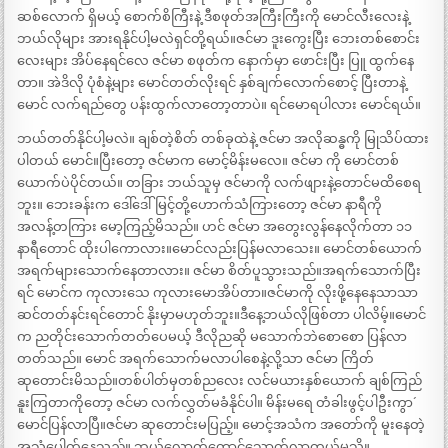
ဆစ်လောက် ရှိမယ့် စောက်စိကြီးနဲ့ ဒီစဖုတ်အကြီးကြီးကို မောင်လီးလေးနဲ့
ဘယ်လိုများ အားရနိုင်ပါ့မလဲရှင်တို့ရယ်။ဇင်မာ ဒူးကွေးပြီး ဘေးတစ်စောင်း
လေးများ အိပ်နေရင်လေ ဇင်မာ စဖုတ်က နောက်မှာ ဖောင်းပြီး ပြူ ထွက်နေ
တာ။ အဲဒိလို ပုံစံနဲ့များ မောင်တတ်လိုးရင် နှစ်ချက်လောက်စောင့် ပြီးတာနဲ့
မောင် လက်ရည်တွေ ပန်းထွက်လာတော့တာပဲ။ ရင်မောရပါလား မောင်ရယ်။
ဘယ်တတ်နိုင်ပါ့မလဲ။ ချစ်တဲ့စိတ် တစ်ခုထဲနဲ့ ဇင်မာ အလိုဆန္ဓကို မြုသိပ်ထား
ပါတယ် မောင်။ပြီးတော့ ဇင်မာက မောင့်မိန်းမလေ။ ဇင်မာ ကို မောင်တစ်
ယောက်ပဲပိုင်တယ်။ တခြား ဘယ်သူမှ ဇင်မာကို လက်ဖျားနဲ့တောင်မထိစေရ
ဘူး။ ဘေးခန်းက ဒေါ်ဒေါ်မြင့်တို့ဟောက်သံကြားတော့ ဇင်မာ နာရီကို
အလန့်တကြား မော့ကြည့်မိသည်။ ဟင် ဇင်မာ အတွေးလွန်နေလိုက်တာ ၁၁
နာရီတောင် ထိုးပါကောလား။မောင်လည်းပြန်မလာသေး။ မောင်တစ်ယောက်
အရက်များသောက်နေတာလား။ ဇင်မာ စိတ်ပူသွားသည်။အရက်သောက်ပြီး
ရင် မောင်က ကုလားသေ ကုလားမောအိပ်တာ။ဇင်မာကို လိုးဖို့နေနေသာသာ
ဆင်တတ်နင်းရင်တောင် နိုးမှာမဟုတ်ဘူး။ဒီနေ့ဘယ်လိုဖြစ်တာ ပါလိမ့်။မောင်
က ညတိုင်းသောက်တတ်ပေမယ့် ဒီလိုညဆို မသောက်ဘဲစောစော ပြန်လာ
တတ်သည်။ မောင် အရက်သောက်မလာပါစေနဲ့လို့သာ ဇင်မာ ကြိတ်
ဆုတောင်းမိသည်။တစ်ပါတ်မှတစ်ညလေး လင်မယားနှစ်ယောက် ချစ်ကြည်
နူးကြတာကိုတော့ ဇင်မာ လက်လွှတ်မခံနိုင်ပါ။ `မိန်းမရေ တံခါးဖွင့်ပါဦးကွာ´
မောင်ပြန်လာပြီ။ဇင်မာ ဆုတောင်းမပြည့်။ မောင့်အသံက အတော်ကို မူးနေတဲ့
အသံပေါက်နေသည်။ ဘယ်လောက်တောင်သောက်လာတယ်မသိ။