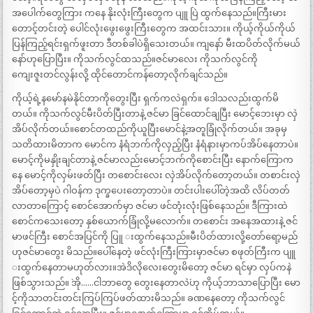
အပေါက်တွေကြား ကနေ နိုးလုံးကြီးတွေက ပျူ ပြဲ ထွက်နေသည်။ကြီးမား
တောင့်တင်းတဲ့ ပေါင်လုံးဖွေးဖွေးကြီးတွေက အထင်းသား။ ကိုယ့်ကိုယ်ကိုယ်
ပြန်ကြည့်ရင်းရှက်ဖူးတာ ဒီတစ်ခါပဲရှိသေးတယ်။ ကျနော် မီးထပိတ်လိုက်မယ်
နော်ဟုပြောပြီး။ ကိုသက်လွင်ထသည်။ဇင်မာလေး ကိုသက်လွင်ကို
ကျေးဇူးတင်လွန်းလို့ ထိုင်တောင်ကန်တော့လိုက်ချင်သည်။
ကိုယ့်ရဲ့နမော်နမဲနိုင်တာကိုတွေးပြီး ရှက်ကလဲရှက်။ ဒေါသလည်းထွက်မိ
တယ်။ ကိုသက်လွင်မီးပိတ်ပြီးတာနဲ့ ဇင်မာ ခြင်ထောင်ချပြီး မောင့်ဘေးမှာ လှဲ
အိပ်လိုက်တယ်။စောင်တထည်ကိုယူပြီးမောင်နဲ့အတူခြုံလိုက်တယ်။ အခုမှ
သတိထားမိတာက မောင်က နံရံဘက်ကိုလှည့်ပြီး နံရံနားမှာကပ်အိပ်နေတာပဲ။
မောင့်ကိုမနှိုးချင်တာနဲ့ ဇင်မာလည်းမောင့်ဘက်ကိုစောင်းပြီး နောက်ကြောက
နေ မောင့်ကိုလှမ်းဖတ်ပြီး တစောင်းလေး လှဲအိပ်လိုက်တော့တယ်။ တစာင်းလှဲ
အိပ်တော့မှပဲ ဂါဝန်က ဒုက္ခပေးတော့တာပဲ။ တင်းပါးပေါ်တဲ့အထိ လိပ်တတ်
လာတာကြောင့် စောင်အောက်မှာ ဇင်မာ ဖင်တုံးလုံးဖြစ်နေသည်။ ဒီကြားထဲ
စောင်ကသေးတော့ နှစ်ယောက်ခြုံလို့မလောက်။ တစောင်း အနေအထားနဲ့ ဇင်
မာဖင်ကြီး စောင်အပြင်ကို ပြူ းထွက်နေသည်။မီးပိတ်ထားလို့တော်ရော့မည်
ဟုဇင်မာတွေး မိသည်။ပေါ်နေတဲ့ ဖင်လုံးကြီးကြားမှာဇင်မာ စဖုတ်ကြီးက ပျူ
းထွက်နေတာမဟုတ်လား။အဲဒိလိုလေးတွေးမိတော့ ဇင်မာ ရင်မှာ လှပ်ကနဲ
ဖြစ်သွားသည်။ `အို……ငါဘာတွေ တွေးနေတာလဲ´ဟု ကိုယ့်ဘာသာပြောပြီး မော
င့်ကိုသာတင်းတင်းကြပ်ကြပ်ဖတ်ထားမိသည်။ ခဏနေတော့ ကိုသက်လွင်