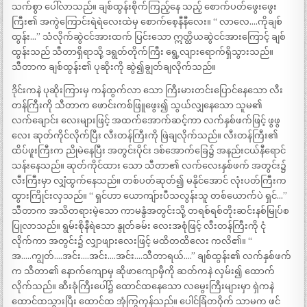
သက်စွာ ပေါ်လာသည်။ ချစ်ထွန်းစိုက်ကြည့်နေ သည့် စောက်ပတ်ဖွေးဖွေး
ကြီး၏ အကွဲကြောင်းရဲရဲလေးထဲမှ စောက်စေ့နီနီလေး။ “ လာလေ….ကိုချစ်
ထွန်း…” သံလိုက်ဆွဲငင်အားထက် ပြင်းသော ဣတ္ထိယဆွဲငင်အားကြောင့် ချစ်
ထွန်းသည် သီတာရှိရာသို့ ဒရွတ်တိုက်ကြီး ရွေ့လျားရောက်ရှိသွားသည်။
သီတာက ချစ်ထွန်း၏ ပုဆိုးကို ဆွဲ၍ချွတ်ချလိုက်သည်။
ဒိုင်းကနဲ ပုဆိုးကြားမှ ကန်ထွက်လာ သော ကြီးမားတင်းပြောင်နေသော လီး
တန်ကြီးကို သီတာက ဖောင်းကစ်ဖြူဖွေး၍ သွယ်လျှနေသော သူမ၏
လက်ချောင်း လေးများဖြင့် အထက်အောက်ဆင့်ကာ လက်နှစ်ဖက်ဖြင့် ဖွဖွ
လေး ဆုတ်ကိုင်လိုက်ပြီး လီးတန်ကြီးကို ဖြဲချလိုက်သည်။ လီးတန်ကြီး၏
ထိပ်ဖူးကြီးက ညိုမဲနေပြီး အတွင်းပိုင်း ဒစ်အောက်ခြေ၌ အနည်းငယ်နီရောင်
သန်းနေသည်။ ဆုတ်ကိုင်ထား သော သီတာ၏ လက်လေးနှစ်ဖက် အတွင်း၌
လီးကြီးမှာ လျှံထွက်နေသည်။ တစ်ပတ်ဆုတ်၍ မနိုင်အောင် လုံးပတ်ကြီးက
ထွားကြိုင်းလှသည်။ “ ရှင်ဟာ ယောကျ်ားပီသလွန်းသူ တစ်ယောက်ပဲ ရှင်…”
သီတာက အသိတရားမဲ့သော ကာမနွံအတွင်းသို့ တရစ်ရစ်တိုးဆင်းနစ်မြုပ်စ
ပြုလာသည်။ ရွမ်းစိုနီရဲသော နွုတ်ခမ်း လေးအစုံဖြင့် လီးတန်ကြီးကို ငုံ
လိုက်ကာ အတွင်း၌ လျှာဖျားလေးဖြင့် မထိတထိလေး ကလိ၏။ “
အ…..ကျွတ်….အင်း….အင်း….အင်း….သီတာရယ်….” ချစ်ထွန်း၏ လက်နှစ်ဖက်
က သီတာ၏ နောက်ကျောမှ ဆိုဖာကျောမှီကို ဆတ်ကနဲ လှမ်း၍ ထောက်
လိုက်သည်။ ဆီးခုံကြီးပေါ်၌ ထောင်ထနေသော လမွေးကြီးများမှာ ရှဲကနဲ
ထောင်ထသွားပြီး ထောင်ထ အုံကြွကုန်သည်။ ပေါင်ခြံတဝိုက် သာမက ဖင်