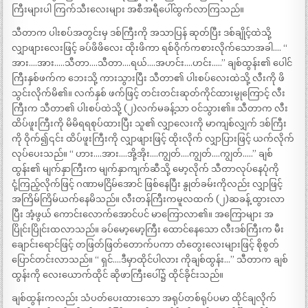
ကြီးများပါ ကြက်သီးလေးများ အစီအရီပေါ်ထွက်လာကြသည်။
သီတာက ပါးစပ်အတွင်းမှ ဒစ်ကြီးကို အသာပြန် ဆုတ်ပြီး ဒစ်ချိုင့်ထဲသို့
လျှာဖျားလေးဖြင့် ခပ်ဖိဖိလေး ထိုးဖိကာ ရစ်ဝိုက်ကစားလိုက်သောအခါ…. “
အား….အား…..သီတာ….သီတာ….ရယ်….အဟင်း….ဟင်း…..” ချစ်ထွန်း၏ ပေါင်
ကြီးနှစ်ဖက်က ဘေးသို့ ကားသွားပြီး သီတာ၏ ပါးစပ်လေးထဲသို့ လီးကို ဖိ
သွင်းလိုက်မိ၏။ လက်နှစ် ဖက်ဖြင့် တင်းတင်းဆုတ်ကိုင်ထားမွုကြောင့် လီး
ကြီးက သီတာ၏ ပါးစပ်ထဲသို့ (၂)လက်မခန့်သာ ဝင်သွား၏။ သီတာက လီး
ထိပ်ဖူးကြီးကို မိမိရရစုပ်ထားပြီး သူ၏ လျှာလေးကို မာကျစ်လျှက် ဒစ်ကြီး
ကို ဝိုက်၍၎င်း ထိပ်ဖူးကြီးကို လျှာဖျားဖြင့် ထိုးလိုက် လျှာပြားဖြင့် ယက်လိုက်
လုပ်ပေးသည်။ “ ဟား….အား….အို့အိုး….ကျွတ်….ကျွတ်….ကျွတ်…..” ချစ်
ထွန်း၏ မျက်နှာကြီးက မျက်နှာကျက်ဆီသို့ မော့လိုက် သီတာလုပ်နေပုံကို
ငုံ့ကြည့်လိုက်ဖြင့် ဂဏာမငြိမ်အောင် ဖြစ်နေပြီး နွုတ်ခမ်းကိုလည်း လျှာဖြင့်
အကြိမ်ကြိမ်ယက်နေမိသည်။ လီးတန်ကြီးကမူလထက် (၂)ဆခန့် ထွားလာ
ပြီး အံ့ဖွယ် ကောင်းလောက်အောင်ပင် မာကြောလာ၏။ အကြောများ အ
ပြိုင်းပြိုင်းထလာသည်။ ခပ်မော့မော့ကြီး ထောင်နေသော လီးဒစ်ကြီးက မီး
ချောင်းရောင်ဖြင့် တဖြတ်ဖြတ်တောက်ပကာ တံတွေးလေးများဖြင့် စိုစွတ်
ပြောင်တင်းလာသည်။ “ ရှင်….ဒီမှာထိုင်ပါလား ကိုချစ်ထွန်း…” သီတာက ချစ်
ထွန်းကို လေးယောက်ထိုင် ဆိုဖာကြီးပေါ်၌ ထိုင်ခိုင်းသည်။
ချစ်ထွန်းကလည်း သံပတ်ပေးထားသော အရုပ်တစ်ရုပ်ပမာ ထိုင်ချလိုက်