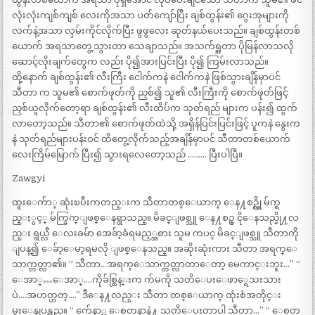
လုံးလုံးကျစ်ကျစ် လေးကိုအသာ ပတ်ကျော်ပြီး ချစ်ထွန်း၏ ဂွေးအုများကို
လက်နဲ့အသာ လှမ်းကိုင်လိုက်ပြီး ဖွဖွလေး ဆုတ်နယ်ပေးသည်။ ချစ်ထွန်းတစ်
ယောက် အရသာတွေ့သွားတာ သေချာသည်။ အသက်ရှူတာ ပိုမြန်လာသလို
ဆောင့်လိုးချက်တွေက လည်း ပို၍အားပြင်းပြီး ပို၍ ကြမ်းလာသည်။
ထို့နောက် ချစ်ထွန်း၏ လီးကြီး ငေါက်ကနဲ ငေါက်ကနဲ ဖြစ်သွားချိန်မှာပင်
သီတာ က သူမ၏ စောက်ဖုတ်ကို ညှစ်၍ သူ၏ လီးကြီးကို စောက်ဖုတ်ဖြင့်
ညှစ်ယူလိုက်တော့ရာ ချစ်ထွန်း၏ လီးထိပ်က သုတ်ရည် များက ပန်း၍ ထွက်
လာတော့သည်။ သီတာ၏ စောက်ဖုတ်ထဲသို့ အရှိန်ပြင်းပြင်းဖြင့် ပူကနဲ နွေးက
နဲ သုတ်ရည်များပန်းဝင် ထိတွေ့လိုက်သည့်အချိန်မှာပင် သီတာတစ်ယောက်
လေးကြိမ်မြောက် ပြီး၍ သွားရလေတော့သည် ……… ပြီးပါပြီ။
Zawgyi
ထူးေက်ာ္ ဆုံးၿပီးကတည္းက သီတာတစ္ေယာက္ ေန႔စဥ္လို မ်က္ရ
ည္ႏွင့္ မ်က္ခြက္ျဖစ္ေနရွာသည္။ မိခင္ျဖစ္သူ ေန႔စဥ္ ငိုေနသည္မို႔လ
ည္း ရွယ္လီ ေလးခမ်ာ အေခ်ာ့ခံရမည့္အစား သူမ ကပင္ မိခင္ျဖစ္သူ သီတာကို
ျပန္၍ ေခ်ာ့ေမာ့ရမလို ျဖစ္ေနသည္။ အဆိုးဆုံးကား သီတာ အရက္ေ
သာက္တတ္လာ၏။ “ သီတာ…အရက္ေသာက္တတ္လာတာေတာ့ မေကာင္းဘူး…” “
ေအာ္…ေအာ္….ကိုခ်စ္ထြန္းက က်မကို သတိေပးေဖာ္ရေသးသား
ပဲ….အဟတ္ဟတ္….” ဒီေန႔လည္း သီတာ တစ္ေယာက္ ထုံးစံအတိုင္း
မူးေနျပန္သည္။ “ က်ေနာ္က ေစတနာနဲ႔ သတိေပးတာပါ သီတာ…” “ ေစတ