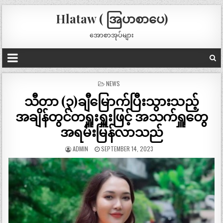
Hlataw ( အြပာစာပေ)
အောစာအုပ်များ
POSTED
NEWS
IN
သီတာ (၃)ချီမြောက်ပြီးသွားသည့်
အချိန်တွင်တရှူးရှူးဖြင့် အသက်ရှူတွေ
အရမ်းမြန်လာသည်
ADMIN
SEPTEMBER 14, 2023