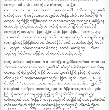
ဆောင့်စမ်းပါ…..လိုးစမ်းပါ ကိုရယ် သီတာကို မညှာနဲ့ သိ
လား….အ…..အ….အ….အား….ဆောင့်…..ဆောင့်စမ်းပါ…..” သီတာသည် သူမ၏
မျက်လုံးလေးကို မဖွင့်သေးဘဲ တတွတ်တွတ်ပြောလိုက် စောက်ပတ်ကြီးကို
ကော့ပေးလိုက်ဖြင့် အငြိမ်မနေဘဲ ခေါင်းလေးကလည်း ဘယ်ညာရမ်းခါ၍ နေ
လေသည်။ ချစ်ထွန်းကလည်း တကယ်ကို အားရပါးရကြီးပင် ဆောင့်၍
ဆောင့်၍ လိုးနေသည်။ “ ပြွတ်…ပြွတ်…ဗြစ်…ပြွတ်…ဗြစ်….” “ ဆောင့်….နာနာ
သာ ဆောင့်….သိလား သီတာ ခံနိုင်တယ်….အထဲမှာ တစ်ချက် တစ်ချက်ပဲ ကျင်
ကနဲ ကျင်ကနဲ ဖြစ်ဖြစ်သွားတာ သီတာခံနိုင်ပါတယ်….ဆောင့်ထည့်လိုက်စမ်း
ပါ….ကိုရယ်….ခပ်နာနာလေးသာ ဖိဆောင့်…ဆောင့်…ဆောင့် အုံး….” သီတာ
သည် ရမ္မက်စိတ်တွေ အမြင့်ဆုံးသို့ ရောက်လာဟန်တူသည်။
တကိုယ်လုံးက အကြောတွေက တင်းလာပြီး တွန့်လိမ်ကောက်ကွေးလာသည်။
သီတာ၏ လက်ကလေးများက သူမ၏ ဆီးစပ်တွင်ပေါက်နေသော စောက်မွေး
လေးများကို ဖိ၍ ပွတ်လိုက် ကြီးမားသော သူမ၏ နို့ကြီးနှစ်လုံးကို ဆွဲညှစ်
လိုက်ဖြင့် မချိမဆန့်ခံစားနေရလေသည်။ “ ပြွတ်…ဘွတ်….ဘွတ်….ပြစ်…..ဗြ
စ်….ပြစ်….” “ အာ….ဟား….ဟား….အင့်…..အ….ဟား….ဟား…..ရှီး….ကျွတ်….”
ချစ်ထွန်း၏ ဖင်ကြီးက အနောက်သို့ ဆုတ်ဆုတ်ပြီး အားယူကာ လီးချောင်း
ကြီးကို စောက်ဖုတ်ထဲမှ ဆွဲ၍ ဆွဲ၍ ထုတ် လိုက်တိုင်း လီးချောင်းကြီး
တစ်လျှောက် တောက်ပြောင်ကာနေရသည်။ လီးတန်ကြီးကို ဆောင့်သွင်းလိုက်
တိုင်း စောက်ပတ် အုံကြီးက ဖောင်းကနဲ ကြွတက်သွားပြီး လီးတန်ကြီးက