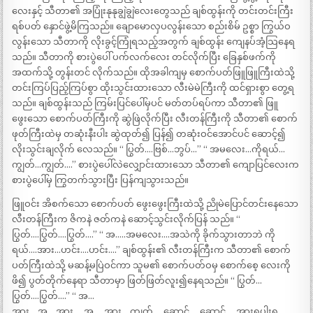
လေးနှင့် သီတာ၏ အပြုံးနုနုချွဲချွဲလေးတွေသည် ချစ်ထွန်းကို တင်းတင်းကြီး
ရစ်ပတ် နှောင်ဖွဲ့မိကြသည်။ ချောမောလှပလွန်းသော စည်းစိမ် ဥစ္စာ ကြွယ်ဝ
လွန်းသော သီတာကို လိုးခွင့်ကြုံရသည့်အတွက် ချစ်ထွန်း ကျေနပ်အံ့သြနေရ
သည်။ သီတာကို စားပွဲပေါ် ပက်လက်လေး တင်လိုက်ပြီး ခြေနှစ်ဖက်ကို
အထက်သို့ တွန်းတင် လိုက်သည်။ ထိုအခါကျမှ စောက်ပတ်ဖြူဖြူကြီးထဲသို့
တင်းကြပ်ပြည့်ကြပ်စွာ ထိုးသွင်းထားသော လီးမဲမဲကြီးကို ထင်ရှားစွာ တွေ့ရ
သည်။ ချစ်ထွန်းသည် ကြမ်းပြင်ပေါ်မှပင် မတ်တပ်ရပ်ကာ သီတာ၏ ဖြူ
ဖွေးသော စောက်ပတ်ကြီးကို ဆွဲဖြဲလိုက်ပြီး လီးတန်ကြီးကို သီတာ၏ စောက်
ဖုတ်ကြီးထဲမှ တဆုံးနီးပါး ဆွဲထုတ်၍ ပြန်၍ တဆုံးဝင်အောင်ပင် ဆောင့်၍
လိုးသွင်းချလိုက် လေသည်။ “ ပြွတ်….ဗြစ်…ဘွပ်…” “ အမလေး…ကိုရယ်…
ကျွတ်…ကျွတ်….” စားပွဲပေါ်လဲလျှောင်းထားသော သီတာ၏ ကျောပြင်လေးက
စားပွဲပေါ်မှ ကြွတက်သွားပြီး ပြန်ကျသွားသည်။
ဖြူဝင်း အိစက်သော စောက်ပတ် ဖွေးဖွေးကြီးထဲသို့ ညိုမဲပြောင်တင်းနေသော
လီးတန်ကြီးက ဇိကနဲ ဇတ်ကနဲ ဆောင့်သွင်းလိုက်ပြန် သည်။ “
ပြွတ်….ပြွတ်….ပြွတ်….” “ အ…..အမလေး….အသဲကို ခိုက်သွားတာဘဲ ကို
ရယ်….အား…ဟင်း….ဟင်း….” ချစ်ထွန်း၏ လီးတန်ကြီးက သီတာ၏ စောက်
ပတ်ကြီးထဲသို့ မဆန့်မပြဲဝင်ကာ သူမ၏ စောက်ပတ်ဝမှ စောက်စေ့ လေးကို
ဖိ၍ ပွတ်တိုက်နေရာ သီတာမှာ ဖြတ်ဖြတ်လူး၍နေရသည်။ “ ပြွတ်…
ပြွတ်….ပြွတ်….” “ အ…
အား….အ….အား…..အ…..အား….ကျွတ်…..ဆောင့်…..ဆောင့်…..အားရပါးရ