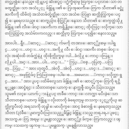
တင္ထပ္၍ေနသည္။ ထို႔ျပင္ ဆီးစပ္ခ်င္း႐ိုက္မိရာမွ ထြက္ေပၚလာေသာ တ
ဖတ္ဖတ္ဆိုေသာ အသံႏွင့္ ခ်စ္ထြန္း၏ ေဂြးအုႀကီးေတြက သီတာ၏ ဖင္ဆုံ
ႀကီးကို ထိမိတဲ့ အသံတဖ်တ္ဖ်တ္ဆိုေသာ အသံေတြမွာ ဆက္တိုက္ထြက္ေပၚ
၍ ေနရေလသည္။ ေစာက္ရည္မ်ား စို႐ြြဲေနေသာ သီတာ၏ ေစာက္ပတ္ထဲသို႔
ခ်စ္ထြန္း၏ လီးေခ်ာင္းႀကီးက တရွိန္ထိုးေဆာင့္ ထိုးသြင္းလိုက္ေသာ
တဘြတ္ဘြတ္ အသံမ်ားကလည္း ဆက္တိုက္ ထြက္ေပၚ၍ေနေလသည္။
အားပါး….ရွီး….ေဆာင့္…..ေဆာင့္ က်မကို တအားေဆာင့္လိုးစမ္းပါရွ
င္…..ဟင္း….ဟင္း….ဟင္း…အကို႔ လီး ေခ်ာင္းႀကီး တစ္ေခ်ာင္း
လုံး အဆုံးထိ တခ်က္ထဲနဲ႔ ထိုးစိုက္လိုက္စမ္းပါ….ခံလို႔ ေကာင္းလြန္း
လို႔ပါ….အင္း…အား….ပါး… ဟင္း….” “ ဘြပ္….ျဗစ္….ႁပြတ္….ပလြ
တ္….ဘြပ္….” “ အား ဟုတ္ၿပီ….အဲလို….အဲလို….ဟင္း….ဟင္း….ေဆာင့္ ေ
ဆာင့္….အဖုတ္ကြဲခ်င္ ကြဲသြားစမ္းပါေစ…..အမေလး. ….ေကာင္းလိုက္တာ ရွ
င္….အား….” အားျပင္းထိမိလွေသာ ခ်စ္ထြန္း၏ ေဆာင့္ခ်က္ေတြကို ရင္သိ
မ့္တုန္ေအာင္ခံရင္း သီတာတစ္ေယာက္ ေနာက္တစ္ခ်ီ ထပ္ၿပီး သြားသည္။
သူမ၏ လင္ေယာက်္ားနဲ႔ပင္ တခ်ီေကာင္းေလာက္သာ ၿပီးခဲ့ေသာ
သီတာတစ္ေယာက္ ခ်စ္ထြန္း လိုးတာကို ခံရေတာ့မွ တသက္ႏွင့္တကိုယ္ ဆ
က္တိုက္ၿပီးတဲ့ အရသာကို တုန္ခါ ေမာဟိုက္ေအာင္ ခံစား၍ ေနရေတာ့သည္။
သီတာ (၃)ခ်ီေျမာက္ၿပီးသြားသည့္အခ်ိန္တြင္ ခ်စ္ထြန္းသည္ တရႉးရႉးျဖင့္
အသက္ရႉေတြ အရမ္းျမန္လာသည္။ ေဆာင့္လိုး ခ်က္ေတြကလည္း ၾ
ကမ္းသထက္ ၾကမ္း…ျမန္သထက္ ျမန္၍လာသည္။