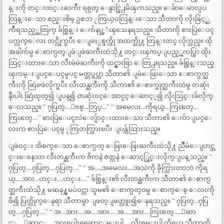
န္းကို တင္းတင္းႀကီး ရစ္ပတ္ ေနွာင္ဖြဲ႕မိၾကသည္။ ေခ်ာေမာလွပ
လြန္းေသာ စည္းစိမ္ ဥစၥာ ႂကြယ္ဝလြန္းေသာ သီတာကို လိုးခြင့္ႀ
ကဳံရသည့္အတြက္ ခ်စ္ထြန္း ေက်နပ္အ့ံၾသေနရသည္။ သီတာကို စားပြဲေပၚ
ပက္လက္ေလး တင္လိုက္ၿပီး ေျခႏွစ္ဖက္ကို အထက္သို႔ တြန္းတင္ လိုက္သည္။ ထို
အခါက်မွ ေစာက္ပတ္ျဖဴျဖဴႀကီးထဲသို႔ တင္းၾကပ္ျပည့္ၾကပ္စြာ ထိုး
သြင္းထားေသာ လီးမဲမဲႀကီးကို ထင္ရွားစြာ ေတြ႕ရသည္။ ခ်စ္ထြန္းသည္
ၾကမ္းျပင္ေပၚမွပင္ မတ္တပ္ရပ္ကာ သီတာ၏ ျဖဴေဖြးေသာ ေစာက္ပတ္ႀ
ကီးကို ဆြဲၿဖဲလိုက္ၿပီး လီးတန္ႀကီးကို သီတာ၏ ေစာက္ဖုတ္ႀကီးထဲမွ တဆုံး
နီးပါး ဆြဲထုတ္၍ ျပန္၍ တဆုံးဝင္ေအာင္ပင္ ေဆာင့္၍ လိုးသြင္းခ်လိုက္
ေလသည္။ “ ႁပြတ္….ျဗစ္…ဘြပ္…” “ အမေလး…ကိုရယ္…ကြၽတ္…
ကြၽတ္….” စားပြဲေပၚလဲေလွ်ာင္းထားေသာ သီတာ၏ ေက်ာျပင္ေ
လးက စားပြဲေပၚမွ ႂကြတက္သြားၿပီး ျပန္က်သြားသည္။
ျဖဴဝင္း အိစက္ေသာ ေစာက္ပတ္ ေဖြးေဖြးႀကီးထဲသို႔ ညိဳမဲေျပာင္တ
င္းေနေသာ လီးတန္ႀကီးက ဇိကနဲ ဇတ္ကနဲ ေဆာင့္သြင္းလိုက္ျပန္ သည္။ “
ႁပြတ္….ႁပြတ္….ႁပြတ္….” “ အ…..အမေလး….အသဲကို ခိုက္သြားတာဘဲ ကိုရ
ယ္….အား…ဟင္း….ဟင္း….” ခ်စ္ထြန္း၏ လီးတန္ႀကီးက သီတာ၏ ေစာက္ပ
တ္ႀကီးထဲသို႔ မဆန႔္မၿပဲဝင္ကာ သူမ၏ ေစာက္ပတ္ဝမွ ေစာက္ေစ့ ေလးကို
ဖိ၍ ပြတ္တိုက္ေနရာ သီတာမွာ ျဖတ္ျဖတ္လူး၍ေနရသည္။ “ ႁပြတ္…ႁပြ
တ္….ႁပြတ္….” “ အ…အား….အ….အား…..အ…..အား….ကြၽတ္…..ေဆာ
င့္…..ေဆာင့္…..အားရပါးရေဆာင့္စမ္းပါ…..လိုးစမ္းပါ ကိုရယ္ သီတာကို