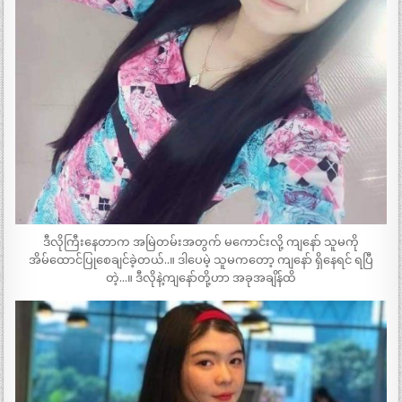
ဒီလိုကြီးနေတာက အမြဲတမ်းအတွက် မကောင်းလို့ ကျနော် သူမကို
အိမ်ထောင်ပြုစေချင်ခဲ့တယ်..။ ဒါပေမဲ့ သူမကတော့ ကျနော် ရှိနေရင် ရပြီ
တဲ့…။ ဒီလိုနဲ့ကျနော်တို့ဟာ အခုအချိန်ထိ