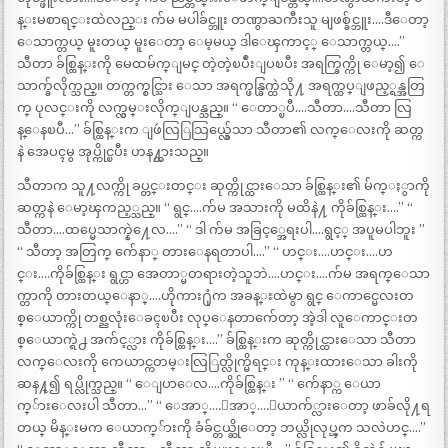
န္းမစာရင္းထဲလည္း က်မ မပါခ်င္ဘူး တဏွာႀကီးသူ မျဖစ္ခ်င္ဘူး….ဒီေတာ့
ေသာက္တယ္ မူးတယ္ မူးေတာ့ ေမ့မယ္ ဒါေၾကာင့္ ေသာက္တယ္….”
သီတာ ခ်စ္ထြန္းကို မေထမ်က္ျမင္ တဲ့တဲ့ၿပဳံးျပၿပီး အရက္ခြက္ကို ေမာ့၍ ေ
သာက္ခ်လိုက္သည္။ တက္တက္စင္သြား ေသာ အရက္ဖန္ခြက္ထဲသို႔ အရက္ထပ္ျဖည့္ရန္အတြ
က္ ပုလင္းကို လက္လွမ္းလိုက္ျပန္သည္။ “ ေတာ္ၿပီ….သီတာ….သီတာ လြ
န္ေနၿပီ…” ခ်စ္ထြန္းက ျဖဴလြြသြယ္လွ်ေသာ သီတာ၏ လက္ေလးကို ဆတ္က
နဲ အေပၚမွ အုပ္ကိုင္ၿပီး ဟန႔္တားသည္။
သီတာက သူ႔လက္ကို ခပ္တင္းတင္း ဆုတ္ကိုင္ထားေသာ ခ်စ္ထြန္း၏ မ်က္ႏွာကို
ဆတ္ကနဲ ေမာ့ၾကည့္သည္။ “ ရွင္….က်မ အသားကို မထိနဲ႔ ကိုခ်စ္ထြန္း….” “
သီတာ….ထပ္မေသာက္နဲ႔ေလ….” “ ဒါ က်မ အခြင့္အေရးပါ….ရွင့္ အပူမပါဘူး ”
“ သီတာ့ အတြက္ က်ေနာ္ တားေနရတာပါ….” “ ဟင္း….ဟင္း….ဟ
င္း….ကိုခ်စ္ထြန္း ရွင္ဟာ အေတာ္မတရားတဲ့သူဘဲ….ဟင္း….က်မ အရက္ေသာ
က္တာကို တားတယ္ေနာ္….ဟိုကား႐ုံက အခန္းထဲမွာ ရွင္ ေကာင္မေလးတ
စ္ေယာက္ကို တစ္ညလုံးေခၚၿပီး လုပ္ေနတာက်ေတာ့ အဲ့ဒါ လူေကာင္းတ
စ္ေယာက္ရဲ႕ အက်င့္လား ကိုခ်စ္ထြန္း….” ခ်စ္ထြန္းက ဆုတ္ကိုင္ထားေသာ သီတာ
လက္ေလးကို ကေယာင္ကတမ္းလြြတ္လိုက္မိရင္း ကုန္းထားေသာ ခါးကို
ဆန႔္၍ ရပ္လိုက္သည္။ “ ေျပာေလ….ကိုခ်စ္ထြန္း ” “ က်ေနာ္က ေယာ
က္်ားေလးပါ သီတာ…” “ ေအာ္….ေအာ္….ေယာက်္လားေတာ့ ဖာခ်လို႔ရ
တယ္ မိန္းမက ေယာက္်ားကို ခံခ်င္တယ္ဆိုေတာ့ ဘယ္လိုလုပ္ၾက သလဲဟင္….”