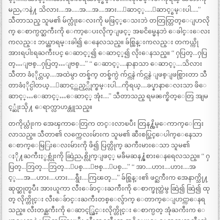
မညႇာနဲ႔ သိလား….အ…..အ….အ….အား….ေဆာင့္…..ေဆာင့္စမ္းပါ…..”
သီတာသည္ သူမ၏ မ်က္လုံးေလးကို မဖြင့္ေသးဘဲ တတြတ္တြတ္ေျပာလို
က္ ေစာက္ပတ္ႀကီးကို ေကာ့ေပးလိုက္ျဖင့္ အၿငိမ္မေနဘဲ ေခါင္းေလး
ကလည္း ဘယ္ညာရမ္းခါ၍ ေနေလသည္။ ခ်စ္ထြန္းကလည္း တကယ္ကို
အားရပါးရႀကီးပင္ ေဆာင့္၍ ေဆာင့္၍ လိုးေနသည္။ “ ႁပြတ္…ႁပြ
တ္…ျဗစ္…ႁပြတ္…ျဗစ္….” “ ေဆာင့္….နာနာသာ ေဆာင့္….သိလား
သီတာ ခံႏိုင္တယ္….အထဲမွာ တစ္ခ်က္ တစ္ခ်က္ပဲ က်င္ကနဲ က်င္ကနဲ ျဖစ္ျဖစ္သြားတာ သီ
တာခံႏိုင္ပါတယ္….ေဆာင့္ထည့္လိုက္စမ္းပါ….ကိုရယ္….ခပ္နာနာေလးသာ ဖိေ
ဆာင့္…ေဆာင့္…ေဆာင့္ အုံး….” သီတာသည္ ရမၼက္စိတ္ေတြ အျမ
င့္ဆုံးသို႔ ေရာက္လာဟန္တူသည္။
တကိုယ္လုံးက အေၾကာေတြက တင္းလာၿပီး တြန႔္လိမ္ေကာက္ေကြး
လာသည္။ သီတာ၏ လက္ကေလးမ်ားက သူမ၏ ဆီးစပ္တြင္ေပါက္ေနေသာ
ေစာက္ေမြြးေလးမ်ားကို ဖိ၍ ပြတ္လိုက္ ႀကီးမားေသာ သူမ၏
ႏို႔ႀကီးႏွစ္လုံးကို ဆြဲညႇစ္လိုက္ျဖင့္ မခ်ိမဆန႔္ခံစားေနရေလသည္။ “ ႁ
ပြတ္…ဘြတ္….ဘြတ္….ျပစ္…..ျဗစ္….ျပစ္….” “ အာ….ဟား….ဟား….အ
င့္…..အ….ဟား….ဟား…..ရွီး….ကြၽတ္….” ခ်စ္ထြန္း၏ ဖင္ႀကီးက အေနာက္သို႔
ဆုတ္ဆုတ္ၿပီး အားယူကာ လီးေခ်ာင္းႀကီးကို ေစာက္ဖုတ္ထဲမွ ဆြဲ၍ ဆြဲ၍ ထု
တ္ လိုက္တိုင္း လီးေခ်ာင္းႀကီးတစ္ေလွ်ာက္ ေတာက္ေျပာင္ကာေနရ
သည္။ လီးတန္ႀကီးကို ေဆာင့္သြင္းလိုက္တိုင္း ေစာက္ပတ္ အုံႀကီးက ေ