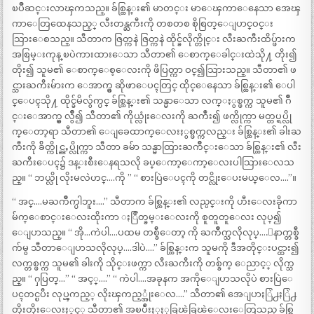
ၿပိဳဆင္းလာၾကသည္။ ခ်စ္ထြန္း၏ မာတင္း မာေၾကာေနေသာ အေၾ
ကာေတြထေနသည့္ လီးတန္ႀကီးကို တစတစ စိုစြတ္ေျပာင္ဝင္း
သြားေစသည္။ သီတာက ဇြတ္ကနဲ ဇြတ္ကနဲ ထိုင္ခ်လိုက္တိုင္း လီးႀကီးထိပ္ဖ်ားက
အစြမ္းကုန္ ၿပဲကားထားေသာ သီတာ၏ ေစာက္ေခါင္းထဲသို႔ တိုး၍
တိုး၍ သူမ၏ ေစာက္ေစ့ေလးကို ဖိပြတ္ကာ ဝင္၍သြားသည္။ သီတာ၏ ဖ
င္သားႀကီးမ်ားက ေအာက္မွ ဆိုဖာေပၚတြင္ ထိုင္ေနေသာ ခ်စ္ထြန္း၏ ေပါ
င္ေပၚသို႔ ထိုင္ခ်မိလွ်က္ပင္ ခ်စ္ထြန္း၏ သန္မာေသာ လက္ႏွစ္ဖက္က သူမ၏ ဂ်ိဳ
င္းေအာက္မွ လွ်ဳိ၍ သီတာ၏ ကိုယ္လုံးေလးကို ႀကဳံး၍ ဖက္လိုက္ကာ မတ္တပ္ရပ္လို
က္ေတာ့ရာ သီတာ၏ ေျခေထာက္ေလးႏွစ္ဖက္ကလည္း ခ်စ္ထြန္း၏ ခါးႀ
ကီးကို ခ်ိတ္ကိုင္ညႇပ္လိုက္ကာ သီတာ ခမ်ာ သန္မာထြားႀကိဳင္းေသာ ခ်စ္ထြန္း၏ လီး
ႀကီးေပၚ၌ ဒန္းစီးေနရသလို ခပ္ေကာ့ေကာ့ေလးပါသြားေလသ
ည္။ “ ဘယ္လို လိုးမလဲဟင္….ကို ” “ စားပြဲေပၚကို တင္လိုးေပးမယ္ေလ….”။
“ အင္….မႀကိဳက္ပါဘူး….” သီတာက ခ်စ္ထြန္း၏ လည္ပင္းကို ဟီးေလးခိုကာ
မ်က္ေစာင္းေလးထိုးကာ ႏြဳတ္ခမ္းေလးကို စူတူတူေလး လုပ္၍
ေျပာသည္။ “ အို…ကဲပါ….ပထမ တစ္ခ်ီေတာ့ ကို ႀကိဳက္သလိုလုပ္….ေနာက္တစ္ခ်ီ
က်မွ သီတာေျပာသလိုလုပ္….ဒါပဲ….” ခ်စ္ထြန္းက သူမကို ဒီအတိုင္းပင္ထား၍
လက္တစ္ဖက္က သူမ၏ ခါးကို သိုင္းဖက္ကာ လီးႀကီးကို တစ္ခ်က္ ေညာင့္ လိုက္သ
ည္။ “ ႁပြတ္…” “ အင့္….” “ ကဲပါ….အခုနက အကိုေျပာသလိုပဲ စားပြဲေ
ပၚတင္ၿပီး လုပ္ၾကည့္ လိုးၾကည့္အုံးေလ….” သီတာ၏ အေျပာႏြဲ႕ႏြဲ႕
တိုးတိုးေလးႏွင့္ သီတာ၏ အၿပဳံးႏုႏုခြၽဲခြၽဲေလးေတြသည္ ခ်စ္ထြ