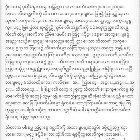
ဒိုင္းကနဲ ပုဆိုးၾကားမွ ကန္ထြက္လာ ေသာ ႀကီးမားတင္းေျပာင္ေ
နေသာ လီးတန္ႀကီးကို သီတာက ေဖာင္းကစ္ျဖဴေဖြး၍ သြယ္လွ်ေနေသာ
သူမ၏ လက္ေခ်ာင္း ေလးမ်ားျဖင့္ အထက္ေအာက္ဆင့္ကာ လက္ႏွစ္ဖ
က္ျဖင့္ ဖြဖြေလး ဆုတ္ကိုင္လိုက္ၿပီး လီးတန္ႀကီးကို ၿဖဲခ်လိုက္သည္။ လီးတန္ႀ
ကီး၏ ထိပ္ဖူးႀကီးက ညိဳမဲေနၿပီး အတြင္းပိုင္း ဒစ္ေအာက္ေျခ၌
အနည္းငယ္နီေရာင္သန္းေနသည္။ ဆုတ္ကိုင္ထား ေသာ သီတာ၏ လက္ေ
လးႏွစ္ဖက္ အတြင္း၌ လီးႀကီးမွာ လွ်ံထြက္ေနသည္။ တစ္ပတ္ဆုတ္၍ မႏို
င္ေအာင္ လုံးပတ္ႀကီးက ထြားႀကိဳင္းလွသည္။ “ ရွင္ဟာ ေယာက်္ားပီသ
လြန္းသူ တစ္ေယာက္ပဲ ရွင္…” သီတာက အသိတရားမဲ့ေသာ ကာမႏြံအ
တြင္းသို႔ တရစ္ရစ္တိုးဆင္းနစ္ျမဳပ္စျပဳလာသည္။ ႐ြြမ္းစိုနီရဲေသာ ႏြဳ
တ္ခမ္း ေလးအစုံျဖင့္ လီးတန္ႀကီးကို ငုံလိုက္ကာ အတြင္း၌ လွ်ာဖ်ားေ
လးျဖင့္ မထိတထိေလး ကလိ၏။ “ အ…..ကြၽတ္….အင္း….အင္း….အ
င္း….သီတာရယ္….” ခ်စ္ထြန္း၏ လက္ႏွစ္ဖက္က သီတာ၏ ေနာက္ေက်ာမွ ဆို
ဖာေက်ာမွီကို ဆတ္ကနဲ လွမ္း၍ ေထာက္လိုက္သည္။ ဆီးခုံႀကီးေပၚ၌ ေထာ
င္ထေနေသာ လေမြြးႀကီးမ်ားမွာ ရွဲကနဲ ေထာင္ထသြားၿပီး ေထာင္ထ အုံႂကြ
ကုန္သည္။ ေပါင္ၿခံတဝိုက္ သာမက ဖင္ႀကီးမ်ားပါ ၾကက္သီးေလးမ်ား အစီအ
ရီေပၚထြက္လာၾကသည္။
သီတာက ပါးစပ္အတြင္းမွ ဒစ္ႀကီးကို အသာျပန္ ဆုတ္ၿပီး ဒစ္ခ်ိဳင့္ထဲသို႔ လွ်ာ
ဖ်ားေလးျဖင့္ ခပ္ဖိဖိေလး ထိုးဖိကာ ရစ္ဝိုက္ကစားလိုက္ေသာအခါ…. “