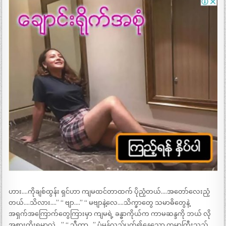
ဟား….ကိုချစ်ထွန်း ရှင်ဟာ ကျမထင်တာထက် ပိုညံ့တယ်….အတော်လေးညံ့
တယ်….သိလား….” “ ဗျာ….” “ မဗျာနဲ့လေ….သိက္ခာတွေ သမာဓိတွေနဲ့
အရှက်အကြောက်တွေကြားမှာ ကျမရဲ့ ခန္ဓာကိုယ်က ကာမဆန္ဒကို ဘယ် လို
အစားထိုးရမှာလဲ….” “ သီတာ…” ပုံမှန်လည်ပတ်၍နေသော ကမ္ဘာကြီးသည်