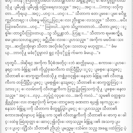
ဖာင္းကနဲ ႂကြတက္သြားၿပီး လီးတန္ႀကီးက အရွိန္ျဖင့္ ေစာက္ဖုတ္ႀကီးထဲ
သို႔ ျမဳပ္၍ ျမဳပ္၍ ဝင္သြားရေလသည္။ “ အင့္….အင္း…..ေကာင္းလိုက္
တာ…..ကိုရယ္…..အင့္…ဟင္း….ဟင္း…..” သီတာက တေျဖးေျဖး ၿငိမ္သ
က္စျပဳလာရင္း ပါးစပ္မွ မပြင့္တပြင့္ေလး ညီးရွာေလသည္။ “ သီတာ…..ၿပီး
သြားၿပီလား….ဟင္…” “ သြားပါ….သူက သိပ္ၾကာတာဘဲ….သီတာျဖင့္ ႏွ
စ္ခါေတာင္ၿပီးသြားတယ္….သူ သိပ္ထန္တာဘဲ….ဟြန္း….” သီတာက ရမၼက္ရွိန္
မေျပေသးဟန္ျဖင့္ ခပ္ညဳညဳေလးေျပာသည္။ “ အကိုက မၿပီးေသး
ဘူး….ဆက္လိုးအုံးမွာ သီတာ အလိုးခံႏိုင္ေသးတယ္ မဟုတ္လား….” “ ခံမ
ယ္….ဘာလို႔ မခံႏိုင္ရမွာလဲ ရွင္ လိုးႏိုင္သမွ် က်မက ခံမယ္….”။
ဟုတ္ၿပီ….ဒါဆိုရင္ အကိုက ဒီပုံစံအတိုင္းဘဲ ဆက္လိုးမယ္…. စကားေျပာေ
နရင္းက ခ်စ္ထြန္း၏ ကိုယ္လုံးႀကီးက တလြဳပ္လြဳပ္ႏွင့္ ျဖစ္ေနသျဖင့္
သီတာ၏ ေစာက္ပတ္ႀကီးထဲသို႔ တစ္ဆုံးဝင္၍ေနေသာ ခ်စ္ထြန္း၏ လီးတန္ႀ
ကီးက တလြဳပ္လြဳပ္ျဖင့္ ျဖစ္၍ေနသျဖင့္ သီတာ၏ ေစာက္ပတ္အတြင္း
သားႏုႏု ေလးမ်ားကို လီးတန္ႀကီးက ပြတ္သပ္ထိုးဆြသကဲ့သို႔ ျဖစ္ေနေလ
သည္။ “ အင္း….လုပ္….လုပ္ခ်င္လဲ လုပ္ေလ….အကို ကလဲ….” သူမ၏ ဝတ္လစ္စလ
စ္ကိုယ္လုံးေလး တစ္ခုလုံးကို မ်က္ေတာင္မခတ္ ခဏတာ ရပ္၍ ၾကည့္ေ
နေသာ ခ်စ္ထြန္းကို သီတာက စိတ္မရွည္စြာျဖင့္ ေျပာသည္။ သီတာ၏
စကားအဆုံးမွာပင္ ခ်စ္ထြန္းက သူ၏ လီးတန္ႀကီးကို သီတာ၏ ေစာက္ ေခါ
င္းထဲမွ ဆြဲထုတ္ကာ ေဆာင့္၍လိုးေတာ့သည္။ ခ်စ္ထြန္း၏ အသက္ျပ
င္းျပင္း႐ြဳသံ၊ သီတာ၏ ညီးညဴ ျမည္တမ္းသံမ်ား သည္ အခန္းထဲတြင္ ပဲ့