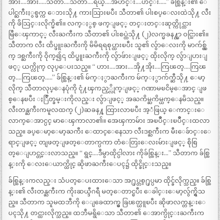
အား….အား…..သီတာ….သီတာ….ရယ္….အဟင္း….ဟင္း…..” ခ်စ္ထြန္း၏ ေ
ပါင္ႀကီးႏွစ္ဖက္က ေဘးသို႔ ကားသြားၿပီး သီတာ၏ ပါးစပ္ေလးထဲသို႔ လီး
ကို ဖိသြင္းလိုက္မိ၏။ လက္ႏွစ္ ဖက္ျဖင့္ တင္းတင္းဆုတ္ကိုင္ထား
မြဳေၾကာင့္ လီးႀကီးက သီတာ၏ ပါးစပ္ထဲသို႔ (၂)လက္မခန႔္သာ ဝင္သြား၏။
သီတာက လီး ထိပ္ဖူးႀကီးကို မိမိရရစုပ္ထားၿပီး သူ၏ လွ်ာေလးကို မာက်စ္လွ်
က္ ဒစ္ႀကီးကို ဝိုက္၍၎ ထိပ္ဖူးႀကီးကို လွ်ာဖ်ားျဖင့္ ထိုးလိုက္ လွ်ာျပားျ
ဖင့္ ယက္လိုက္ လုပ္ေပးသည္။ “ ဟား….အား….အို႔အိုး….ကြၽတ္….ကြၽ
တ္….ကြၽတ္…..” ခ်စ္ထြန္း၏ မ်က္ႏွာႀကီးက မ်က္ႏွာက်က္ဆီသို႔ ေမာ့
လိုက္ သီတာလုပ္ေနပုံကို ငုံ႔ၾကည့္လိုက္ျဖင့္ ဂဏာမၿငိမ္ေအာင္ ျဖ
စ္ေနၿပီး ႏြဳတ္ခမ္းကိုလည္း လွ်ာျဖင့္ အႀကိမ္ႀကိမ္ယက္ေနမိသည္။
လီးတန္ႀကီးကမူလထက္ (၂)ဆခန႔္ ထြားလာၿပီး အ့ံဖြယ္ ေကာင္းေ
လာက္ေအာင္ပင္ မာေၾကာလာ၏။ အေၾကာမ်ား အၿပိဳင္းၿပိဳင္းထလာ
သည္။ ခပ္ေမာ့ေမာ့ႀကီး ေထာင္ေနေသာ လီးဒစ္ႀကီးက မီးေခ်ာင္းေ
ရာင္ျဖင့္ တျဖတ္ျဖတ္ေတာက္ပကာ တံေတြးေလးမ်ားျဖင့္ စိုစြ
တ္ေျပာင္တင္းလာသည္။ “ ရွင္….ဒီမွာထိုင္ပါလား ကိုခ်စ္ထြန္း…” သီတာက ခ်စ္ထြ
န္းကို ေလးေယာက္ထိုင္ ဆိုဖာႀကီးေပၚ၌ ထိုင္ခိုင္းသည္။
ခ်စ္ထြန္းကလည္း သံပတ္ေပးထားေသာ အ႐ုပ္တစ္႐ုပ္ပမာ ထိုင္ခ်လိုက္သည္။ ခ်စ္ထြ
န္း၏ လီးတန္ႀကီးက ကိုးဆယ္ဒီဂရီ မတ္ေတာင္ၿပီး ေခါင္းေမာ့လွ်က္ရွိသ
ည္။ သီတာက သူမထဘီကို ေျခေထာက္မွ ခြၽတ္ယူၿပီး ဆိုဖာလက္တန္းေ
ပၚသို႔ တင္ထားလိုက္သည္။ ထဘီမရွိေသာ သီတာ၏ ေအာက္ပိုင္းႀကီးက