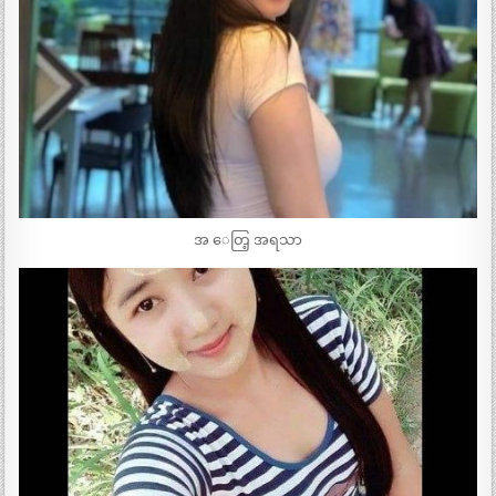
အ ေတြ့ အရသာ