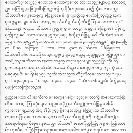
ေယာက်္ားႏွင့္ ေလးလ ေလာက္ေဝးသြားသည့္အခ်ိန္မွာပင္ အားသစ္အ
င္သစ္ေတြႏွင့္ ဖြ႕ံၿဖိဳးစြင့္ကားလွ်က္ ပိုမိုတင္းေမာက္လွ်က္ရွိေလသည္။
သီတာ၏ ေျခတစ္ဖက္က ခ်စ္ထြန္း၏ ခါးမွ ျဖတ္လွ်က္ ေက်ာ္ခြလိုက္စဥ္ ၾက
မ္းရွရွ ေျခဖဝါး ေလးႏွင့္ လီးထိပ္ႀကီးကို တိုက္မိသြားေသးသည္။ “
အို….ကန္ေတာ့….” သီတာက ႐ုတ္တရက္ ေတာင္းပန္ရင္း ခ်စ္ထြန္း၏ ပုခုံးႏွ
စ္ဖက္ကို သူမ၏ လက္ေလးႏွစ္ဖက္ျဖင့္ စုံကိုင္ကာ ခ်စ္ထြန္း၏ လီးတဲ့တဲ့ေပၚ
သို႔ ေစာက္ပတ္အဝကိုေတ့ၿပီး ေျဖးေျဖးခ်င္းထိုင္ခ်သည္။ “ ျဗစ္….ႁပြ
တ္….ျဗစ္….ဘလြတ္….” “ အား….အား….နာတယ္….သိလား….” ခ်စ္ထြန္းက
သီတာ၏ ခါးေလးကို လက္ႏွစ္ဖက္ျဖင့္ ဇတ္ကနဲ ဆုတ္ကိုင္ရင္း ခပ္တိုးတိုး ေ
အာ္လိုက္သည္။ သီတာက ၾကားဟန္မတူ တင္းရင္းျပည့္အင့္စြာ လိုးသြ
င္းေနေသာ အရသာကို အံေလးႀကိတ္ကာ ခံစားရင္း မ်က္ႏွာကို အေ
ပၚေမာ့ၿပီး ေဂြးစိႏွင့္ ဖင္ႀကီးထိသည္အထိ ထိုင္ခ်လိုက္ေလသည္။ “ ျဗ
စ္….ျဗစ္….ဒုတ္….” “ ေအ့….အင္း…..အင္း….” သီတာ၏ ဖင္ႀကီး ခ်က္ခ်င္းျ
ပန္ႂကြတက္သြားသည္။
ရွည္လွ်ားေသာ လီးႀကီးက ေစာက္ေခါင္းႏုႏုေလးကို မာေၾကာစြာ
ထိုးေဆာင့္မိသြားပုံရေလသည္။ ႏို႔ႀကီးႏွစ္လုံးက ခ်စ္ထြန္း၏ မ်
က္ႏွာေရွ႕ဝယ္ အိပဲ့ အိပဲ့ႏွင့္ ရွိေနသည္မို႔ ခ်စ္ထြန္းက သီတာ၏ မ
က္ေမာဖြယ္ေကာင္းလွေသာ ႏို႔ႀကီးႏွစ္လုံးကို တစ္လုံးၿပီးတစ္လုံး
အားရပါးရႀကီးစို႔ေနမိသည္။ သီတာ၏ ခႏၶာကိုယ္အတြင္းမွ ေသြးသား
မ်ား စုၿပဳံေပါက္ကြဲသြားသည္။ ေစာက္ေခါင္းထဲမွ အေရမ်ားက ဒလေဟာ