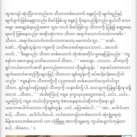
ထူးကျော် ဆုံးပြီးကတည်းက သီတာတစ်ယောက် နေ့စဉ်လို မျက်ရည်နှင့်
မျက်ခွက်ဖြစ်နေရှာသည်။ မိခင်ဖြစ်သူ နေ့စဉ် ငိုနေသည်မို့လည်း ရှယ်လီ လေး
ခမျာ အချော့ခံရမည့်အစား သူမ ကပင် မိခင်ဖြစ်သူ သီတာကို ပြန်၍ ချော့မော့
ရမလို ဖြစ်နေသည်။ အဆိုးဆုံးကား သီတာ အရက်သောက်တတ်လာ၏။ “
သီတာ…အရက်သောက်တတ်လာတာတော့ မကောင်းဘူး…” “ အော်…
အော်….ကိုချစ်ထွန်းက ကျမကို သတိပေးဖော်ရသေးသားပဲ….အဟတ်
ဟတ်….” ဒီနေ့လည်း သီတာ တစ်ယောက် ထုံးစံအတိုင်း မူးနေပြန်သည်။ “ ကျ
နော်က စေတနာနဲ့ သတိပေးတာပါ သီတာ…” “ စေတနာ….ဟလား…သီတာ့ကို
ရှင်ဘယ်လောက်အထိ နားလည်ထားသလဲ ကိုချစ်ထွန်း…” မှေးစင်းထားသော
မျက်တောင်ကော့ကြီးများဖြင့် သီတာက ချစ်ထွန်းကို ခပ်ငေါ့ငေါ့မေးလိုက်
သည်။ “ ကျနော်က သီတာတို့လို ပညာတတ် တစ်ယောက်မဟုတ်ပါဘူး
သီတာ…ရှင်းရှင်းပြောရရင် သီတာ့ကို သနားမိလို့ ပါ…သေသူကပြန်ရှင်ရိုးမှ မရှိ
တာဘဲ….သီတာ…” “ အဲဒါကြောင့် ကျမ ဒုက္ခလှလှတွေ့တာပေါ့…ဟင်း…ဟင်း…
သူ့ကြောင့် ကျမ ဘယ်လိုဒုက္ခတွေ ခံစားနေရတယ်ဆိုတာကိုရော ရှင်
သဘောပေါက်သလား ကိုချစ်ထွန်း…ဟင်…ပြောစမ်းပါ….” “ အာ….ပေါက်တာ
ပေါ့….သီတာ….ပေါက်ပါတယ်…လင်ယောကျ်ားတစ်ယောက် ဆုံးရွုံးရတဲ့
မိန်းမသားတစ်ယောက် ဟာ လုံခြုံမွု အားကိုးမွုတွေ ကွယ်ပျောက်ကုန်တာ
ပေါ့….ဒါပဲလေ…” ။