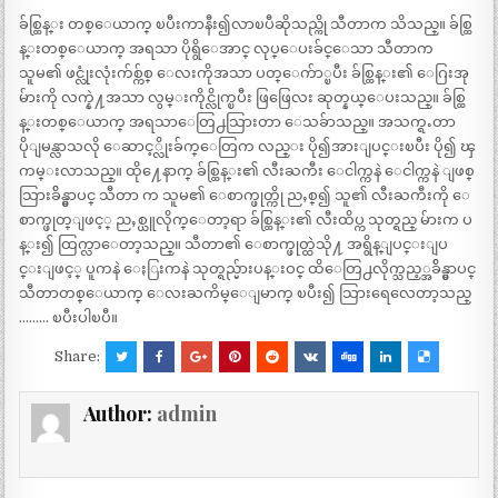
ခ်စ္ထြန္း တစ္ေယာက္ ၿပီးကာနီး၍လာၿပီဆိုသည္ကို သီတာက သိသည္။ ခ်စ္ထြ
န္းတစ္ေယာက္ အရသာ ပိုရွိေအာင္ လုပ္ေပးခ်င္ေသာ သီတာက
သူမ၏ ဖင္လုံးလုံးက်စ္က်စ္ ေလးကိုအသာ ပတ္ေက်ာ္ၿပီး ခ်စ္ထြန္း၏ ေဂြးအု
မ်ားကို လက္နဲ႔အသာ လွမ္းကိုင္လိုက္ၿပီး ဖြဖြေလး ဆုတ္နယ္ေပးသည္။ ခ်စ္ထြ
န္းတစ္ေယာက္ အရသာေတြ႕သြားတာ ေသခ်ာသည္။ အသက္ရႉတာ
ပိုျမန္လာသလို ေဆာင့္လိုးခ်က္ေတြက လည္း ပို၍အားျပင္းၿပီး ပို၍ ၾ
ကမ္းလာသည္။ ထို႔ေနာက္ ခ်စ္ထြန္း၏ လီးႀကီး ေငါက္ကနဲ ေငါက္ကနဲ ျဖစ္
သြားခ်ိန္မွာပင္ သီတာ က သူမ၏ ေစာက္ဖုတ္ကို ညႇစ္၍ သူ၏ လီးႀကီးကို ေ
စာက္ဖုတ္ျဖင့္ ညႇစ္ယူလိုက္ေတာ့ရာ ခ်စ္ထြန္း၏ လီးထိပ္က သုတ္ရည္ မ်ားက ပ
န္း၍ ထြက္လာေတာ့သည္။ သီတာ၏ ေစာက္ဖုတ္ထဲသို႔ အရွိန္ျပင္းျပ
င္းျဖင့္ ပူကနဲ ေႏြးကနဲ သုတ္ရည္မ်ားပန္းဝင္ ထိေတြ႕လိုက္သည့္အခ်ိန္မွာပင္
သီတာတစ္ေယာက္ ေလးႀကိမ္ေျမာက္ ၿပီး၍ သြားရေလေတာ့သည္
……… ၿပီးပါၿပီ။
Share:
Author:
admin