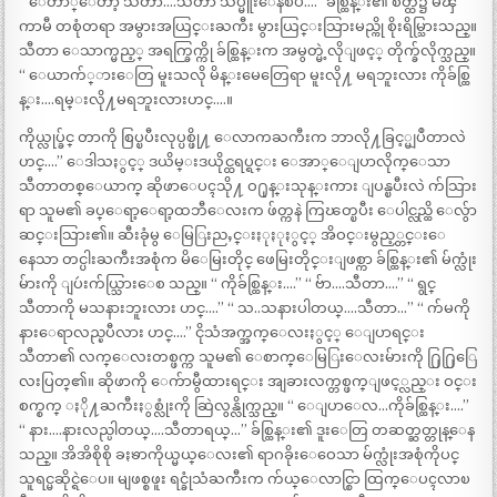
“ ေတာ္ေတာ့ သီတာ….သီတာ သိပ္မူးေနၿပီ….” ခ်စ္ထြန္း၏ စိတ္ထဲ၌ မၾ
ကာမီ တစုံတရာ အမွားအယြင္းႀကီး မွားယြင္းသြားမည္ကို စိုးရိမ္သြားသည္။
သီတာ ေသာက္မည့္ အရက္ခြက္ကို ခ်စ္ထြန္းက အမွတ္မဲ့လိုျဖင့္ တိုက္ခ်လိုက္သည္။
“ ေယာက်္ားေတြ မူးသလို မိန္းမေတြေရာ မူးလို႔ မရဘူးလား ကိုခ်စ္ထြ
န္း….ရမ္းလို႔မရဘူးလားဟင္….။
ကိုယ္လုပ္ခ်င္ တာကို စြပ္ၿပီးလုပ္ပစ္ဖို႔ ေလာကႀကီးက ဘာလို႔ခြင့္မျပဳတာလဲ
ဟင္….” ေဒါသႏွင့္ ဒယိမ္းဒယိုင္ထရပ္ရင္း ေအာ္ေျပာလိုက္ေသာ
သီတာတစ္ေယာက္ ဆိုဖာေပၚသို႔ ဝ႐ုန္းသုန္းကား ျပန္ၿပီးလဲ က်သြား
ရာ သူမ၏ ခပ္ေရာ့ေရာ့ထဘီေလးက ဖ်တ္ကနဲ ကြၽတ္ၿပီး ေပါင္လည္ထိ ေလွ်ာ
ဆင္းသြား၏။ ဆီးခုံမွ ေမြြးညႇင္းႏုႏုႏွင့္ အိဝင္းမွည့္တင္းေ
နေသာ တင္ပါးႀကီးအစုံက မိေမြးတိုင္ ဖေမြးတိုင္းျဖစ္ကာ ခ်စ္ထြန္း၏ မ်က္လုံး
မ်ားကို ျပဴးက်ယ္သြားေစ သည္။ “ ကိုခ်စ္ထြန္း….” “ ဗ်ာ….သီတာ….” “ ရွင္
သီတာကို မသနားဘူးလား ဟင္….” “ သ..သနားပါတယ္….သီတာ…” “ က်မကို
နားေရာလည္ၿပီလား ဟင္….” ငိုသံအက္အက္ေလးႏွင့္ ေျပာရင္း
သီတာ၏ လက္ေလးတစ္ဖက္က သူမ၏ ေစာက္ေမြြးေလးမ်ားကို ႐ြ႐ြြေ
လးပြတ္၏။ ဆိုဖာကို ေက်ာမွီထားရင္း အျခားလက္တစ္ဖက္ျဖင့္လည္း ဝင္း
စက္စက္ ႏို႔ႀကီးႏွစ္လုံးကို ဆြဲလွန္လိုက္သည္။ “ ေျပာေလ…ကိုခ်စ္ထြန္း….”
“ နား….နားလည္ပါတယ္….သီတာရယ္…” ခ်စ္ထြန္း၏ ဒူးေတြ တဆတ္ဆတ္တုန္ေန
သည္။ အိအိစိုစို ခႏၶာကိုယ္မယ္ေလး၏ ရာဂခိုးေဝေသာ မ်က္လုံးအစုံကိုပင္
သူရင္မဆိုင္ရဲေပ။ မျဖစ္စဖူး ရင္ခုံသံႀကီးက က်ယ္ေလာင္စြာ ထြက္ေပၚလာၿ