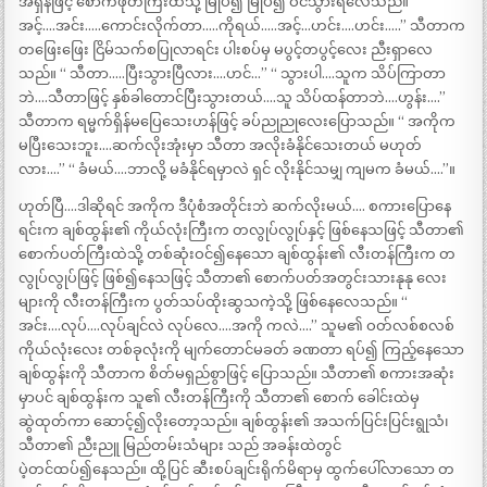
အရှိန်ဖြင့် စောက်ဖုတ်ကြီးထဲသို့ မြုပ်၍ မြုပ်၍ ဝင်သွားရလေသည်။ “
အင့်….အင်း…..ကောင်းလိုက်တာ…..ကိုရယ်…..အင့်…ဟင်း….ဟင်း…..” သီတာက
တဖြေးဖြေး ငြိမ်သက်စပြုလာရင်း ပါးစပ်မှ မပွင့်တပွင့်လေး ညီးရှာလေ
သည်။ “ သီတာ…..ပြီးသွားပြီလား….ဟင်…” “ သွားပါ….သူက သိပ်ကြာတာ
ဘဲ….သီတာဖြင့် နှစ်ခါတောင်ပြီးသွားတယ်….သူ သိပ်ထန်တာဘဲ….ဟွန်း….”
သီတာက ရမ္မက်ရှိန်မပြေသေးဟန်ဖြင့် ခပ်ညုညုလေးပြောသည်။ “ အကိုက
မပြီးသေးဘူး….ဆက်လိုးအုံးမှာ သီတာ အလိုးခံနိုင်သေးတယ် မဟုတ်
လား….” “ ခံမယ်….ဘာလို့ မခံနိုင်ရမှာလဲ ရှင် လိုးနိုင်သမျှ ကျမက ခံမယ်….”။
ဟုတ်ပြီ….ဒါဆိုရင် အကိုက ဒီပုံစံအတိုင်းဘဲ ဆက်လိုးမယ်…. စကားပြောနေ
ရင်းက ချစ်ထွန်း၏ ကိုယ်လုံးကြီးက တလွုပ်လွုပ်နှင့် ဖြစ်နေသဖြင့် သီတာ၏
စောက်ပတ်ကြီးထဲသို့ တစ်ဆုံးဝင်၍နေသော ချစ်ထွန်း၏ လီးတန်ကြီးက တ
လွုပ်လွုပ်ဖြင့် ဖြစ်၍နေသဖြင့် သီတာ၏ စောက်ပတ်အတွင်းသားနုနု လေး
များကို လီးတန်ကြီးက ပွတ်သပ်ထိုးဆွသကဲ့သို့ ဖြစ်နေလေသည်။ “
အင်း….လုပ်….လုပ်ချင်လဲ လုပ်လေ….အကို ကလဲ….” သူမ၏ ဝတ်လစ်စလစ်
ကိုယ်လုံးလေး တစ်ခုလုံးကို မျက်တောင်မခတ် ခဏတာ ရပ်၍ ကြည့်နေသော
ချစ်ထွန်းကို သီတာက စိတ်မရှည်စွာဖြင့် ပြောသည်။ သီတာ၏ စကားအဆုံး
မှာပင် ချစ်ထွန်းက သူ၏ လီးတန်ကြီးကို သီတာ၏ စောက် ခေါင်းထဲမှ
ဆွဲထုတ်ကာ ဆောင့်၍လိုးတော့သည်။ ချစ်ထွန်း၏ အသက်ပြင်းပြင်းရွုသံ၊
သီတာ၏ ညီးညူ မြည်တမ်းသံများ သည် အခန်းထဲတွင်
ပဲ့တင်ထပ်၍နေသည်။ ထို့ပြင် ဆီးစပ်ချင်းရိုက်မိရာမှ ထွက်ပေါ်လာသော တ