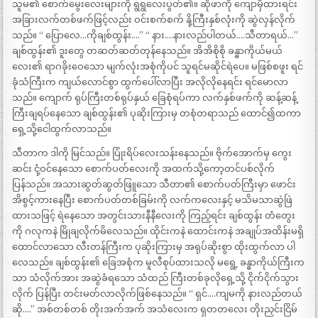
သူမ၏ စောက်မွေးလေးများကို ရွရွလေးပွတ်၏။ ဆိုဖာကို ကျောမှီထားရင်း
အခြားလက်တစ်ဖက်ဖြင့်လည်း ဝင်းစက်စက် နို့ကြီးနှစ်လုံးကို ဆွဲလှန်လိုက်
သည်။ “ ပြောလေ…ကိုချစ်ထွန်း….” “ နား….နားလည်ပါတယ်….သီတာရယ်…”
ချစ်ထွန်း၏ ဒူးတွေ တဆတ်ဆတ်တုန်နေသည်။ အိအိစိုစို ခန္ဓာကိုယ်မယ်
လေး၏ ရာဂခိုးဝေသော မျက်လုံးအစုံကိုပင် သူရင်မဆိုင်ရဲပေ။ မဖြစ်စဖူး ရင်
ခုံသံကြီးက ကျယ်လောင်စွာ ထွက်ပေါ်လာပြီး အလိုလိုနေရင်း ရင်မောလာ
သည်။ ကျောက် ရုပ်ကြီးတစ်ရုပ်နှယ် ခြေစုံရပ်ကာ လက်နှစ်ဖက်ကို ဆန့်ဆန့်
ကြီးချရပ်နေသော ချစ်ထွန်း၏ ပုဆိုးကြားမှ တစုံတရာသည် ထောင်၍ထကာ
ရှေ့သို့ငေါထွက်လာသည်။
သီတာက ဒါကို မြင်သည်။ ပြုံးရိပ်လေးသန်းနေသည်။ ဗိုက်အောက်မှ ကွေး
ဆင်း ငုံ့ဝင်နေသော စောက်ပတ်လေးကို အထက်သို့ကော့တင်ပစ်လိုက်
ပြန်သည်။ အသားဆွတ်ဆွတ်ဖြူသော သီတာ၏ စောက်ပတ်ကြီးမှာ ဖောင်း
အိစွင့်ကားနေပြီး စောက်ပတ်တစ်ခြမ်းကို လက်ကလေးနှင့် မသိမသာဆွဲဖြဲ
ထားသဖြင့် ရဲနေသော အတွင်းသားနီနီလေးကို ကြည့်ရင်း ချစ်ထွန်း တံတွေး
ကို ဂလုကနဲ မြိုချလိုက်မိလေသည်။ ထိုင်းကနဲ ထောင်းကနဲ အချုပ်အထိန်းမရှိ
ထောင်လာသော လီးတန်ကြီးက ပုဆိုးကြားမှ အရုပ်ဆိုးစွာ ထိုးထွက်လာ ပါ
လေသည်။ ချစ်ထွန်း၏ ခြေအစုံက မူလီစုပ်ထားသလို မရွေ့ ခန္ဓာကိုယ်ကြီးက
သာ သံလိုက်အား အဆွဲခံရသော သံထည် ကြီးတစ်ခုလိုရှေ့သို့ ငိုက်ငိုက်သွား
လိုက် ပြန်ပြီး တင်းမတ်လာလိုက်ဖြစ်နေသည်။ “ ရှင်….ကျမကို နားလည်တယ်
ဆို….” အစ်တစ်တစ် တိုးအက်အက် အသံလေးက ရှတတလေး တိုးညှင်းငြိမ်