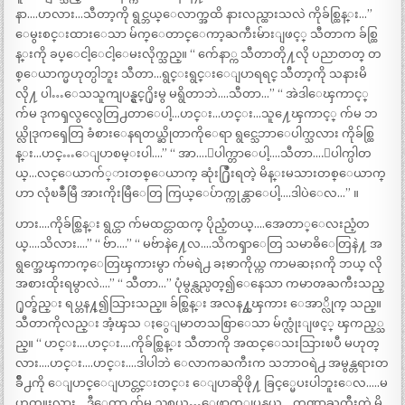
နာ….ဟလား…သီတာ့ကို ရွင္ဘယ္ေလာက္အထိ နားလည္ထားသလဲ ကိုခ်စ္ထြန္း…”
ေမွးစင္းထားေသာ မ်က္ေတာင္ေကာ့ႀကီးမ်ားျဖင့္ သီတာက ခ်စ္ထြ
န္းကို ခပ္ေငါ့ေငါ့ေမးလိုက္သည္။ “ က်ေနာ္က သီတာတို႔လို ပညာတတ္ တ
စ္ေယာက္မဟုတ္ပါဘူး သီတာ…ရွင္းရွင္းေျပာရရင္ သီတာ့ကို သနားမိ
လို႔ ပါ…ေသသူကျပန္ရွင္႐ိုးမွ မရွိတာဘဲ….သီတာ…” “ အဲဒါေၾကာင့္
က်မ ဒုကၡလွလွေတြ႕တာေပါ့…ဟင္း…ဟင္း…သူ႔ေၾကာင့္ က်မ ဘ
ယ္လိုဒုကၡေတြ ခံစားေနရတယ္ဆိုတာကိုေရာ ရွင္သေဘာေပါက္သလား ကိုခ်စ္ထြ
န္း…ဟင္…ေျပာစမ္းပါ….” “ အာ….ေပါက္တာေပါ့….သီတာ….ေပါက္ပါတ
ယ္…လင္ေယာက်္ားတစ္ေယာက္ ဆုံး႐ြဳံးရတဲ့ မိန္းမသားတစ္ေယာက္
ဟာ လုံၿခဳံမြဳ အားကိုးမြဳေတြ ကြယ္ေပ်ာက္ကုန္တာေပါ့….ဒါပဲေလ…” ။
ဟား….ကိုခ်စ္ထြန္း ရွင္ဟာ က်မထင္တာထက္ ပိုညံ့တယ္….အေတာ္ေလးညံ့တ
ယ္….သိလား….” “ ဗ်ာ….” “ မဗ်ာနဲ႔ေလ….သိကၡာေတြ သမာဓိေတြနဲ႔ အ
ရွက္အေၾကာက္ေတြၾကားမွာ က်မရဲ႕ ခႏၶာကိုယ္က ကာမဆႏၵကို ဘယ္ လို
အစားထိုးရမွာလဲ….” “ သီတာ…” ပုံမွန္လည္ပတ္၍ေနေသာ ကမာၻႀကီးသည္
႐ုတ္ခ်ည္း ရပ္တန႔္၍သြားသည္။ ခ်စ္ထြန္း အလန႔္တၾကား ေအာ္လိုက္ သည္။
သီတာကိုလည္း အံ့ၾသ ႏွေျမာတသစြာေသာ မ်က္လုံးျဖင့္ ၾကည့္သ
ည္။ “ ဟင္း….ဟင္း….ကိုခ်စ္ထြန္း သီတာကို အထင္ေသးသြားၿပီ မဟုတ္
လား….ဟင္း….ဟင္း….ဒါပါဘဲ ေလာကႀကီးက သဘာဝရဲ႕ အမွန္တရားတ
ခ်ိဳ႕ကို ေျပာင္ေျပာင္တင္းတင္း ေျပာဆိုဖို႔ ခြင့္မေပးပါဘူးေလ…..မ
ဟုတ္ဖူးလား….ဒီေတာ့ က်မ ညစ္တယ္…ေဖာက္ျပန္တယ္….တဏွာႀကီးတဲ့ မိ