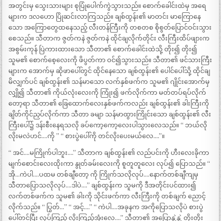
အတွင်းမှ သွေးသားများ စုပြုံပေါက်ကွဲသွားသည်။ စောက်ခေါင်းထဲမှ အရေ
များက ဒလဟော ပြိုဆင်းလာကြသည်။ ချစ်ထွန်း၏ မာတင်း မာကြောနေ
သော အကြောတွေထနေသည့် လီးတန်ကြီးကို တစတစ စိုစွတ်ပြောင်ဝင်းသွား
စေသည်။ သီတာက ဇွတ်ကနဲ ဇွတ်ကနဲ ထိုင်ချလိုက်တိုင်း လီးကြီးထိပ်ဖျားက
အစွမ်းကုန် ပြဲကားထားသော သီတာ၏ စောက်ခေါင်းထဲသို့ တိုး၍ တိုး၍
သူမ၏ စောက်စေ့လေးကို ဖိပွတ်ကာ ဝင်၍သွားသည်။ သီတာ၏ ဖင်သားကြီး
များက အောက်မှ ဆိုဖာပေါ်တွင် ထိုင်နေသော ချစ်ထွန်း၏ ပေါင်ပေါ်သို့ ထိုင်ချ
မိလျှက်ပင် ချစ်ထွန်း၏ သန်မာသော လက်နှစ်ဖက်က သူမ၏ ဂျိုင်းအောက်မှ
လျှို၍ သီတာ၏ ကိုယ်လုံးလေးကို ကြုံး၍ ဖက်လိုက်ကာ မတ်တပ်ရပ်လိုက်
တော့ရာ သီတာ၏ ခြေထောက်လေးနှစ်ဖက်ကလည်း ချစ်ထွန်း၏ ခါးကြီးကို
ချိတ်ကိုင်ညှပ်လိုက်ကာ သီတာ ခမျာ သန်မာထွားကြိုင်းသော ချစ်ထွန်း၏ လီး
ကြီးပေါ်၌ ဒန်းစီးနေရသလို ခပ်ကော့ကော့လေးပါသွားလေသည်။ “ ဘယ်လို
လိုးမလဲဟင်….ကို ” “ စားပွဲပေါ်ကို တင်လိုးပေးမယ်လေ….”။
“ အင်….မကြိုက်ပါဘူး….” သီတာက ချစ်ထွန်း၏ လည်ပင်းကို ဟီးလေးခိုကာ
မျက်စောင်းလေးထိုးကာ နွုတ်ခမ်းလေးကို စူတူတူလေး လုပ်၍ ပြောသည်။ “
အို…ကဲပါ….ပထမ တစ်ချီတော့ ကို ကြိုက်သလိုလုပ်….နောက်တစ်ချီကျမှ
သီတာပြောသလိုလုပ်….ဒါပဲ….” ချစ်ထွန်းက သူမကို ဒီအတိုင်းပင်ထား၍
လက်တစ်ဖက်က သူမ၏ ခါးကို သိုင်းဖက်ကာ လီးကြီးကို တစ်ချက် ညောင့်
လိုက်သည်။ “ ပြွတ်…” “ အင့်….” “ ကဲပါ….အခုနက အကိုပြောသလိုပဲ စားပွဲ
ပေါ်တင်ပြီး လုပ်ကြည့် လိုးကြည့်အုံးလေ….” သီတာ၏ အပြောနွဲ့နွဲ့ တိုးတိုး