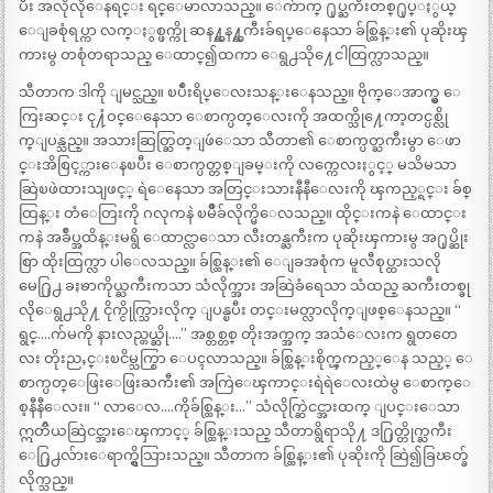
ပီး အလိုလိုေနရင္း ရင္ေမာလာသည္။ ေက်ာက္ ႐ုပ္ႀကီးတစ္႐ုပ္ႏွယ္
ေျခစုံရပ္ကာ လက္ႏွစ္ဖက္ကို ဆန႔္ဆန႔္ႀကီးခ်ရပ္ေနေသာ ခ်စ္ထြန္း၏ ပုဆိုးၾ
ကားမွ တစုံတရာသည္ ေထာင္၍ထကာ ေရွ႕သို႔ေငါထြက္လာသည္။
သီတာက ဒါကို ျမင္သည္။ ၿပဳံးရိပ္ေလးသန္းေနသည္။ ဗိုက္ေအာက္မွ ေ
ကြးဆင္း ငု႔ံဝင္ေနေသာ ေစာက္ပတ္ေလးကို အထက္သို႔ေကာ့တင္ပစ္လို
က္ျပန္သည္။ အသားဆြတ္ဆြတ္ျဖဴေသာ သီတာ၏ ေစာက္ပတ္ႀကီးမွာ ေဖာ
င္းအိစြင့္ကားေနၿပီး ေစာက္ပတ္တစ္ျခမ္းကို လက္ကေလးႏွင့္ မသိမသာ
ဆြဲၿဖဲထားသျဖင့္ ရဲေနေသာ အတြင္းသားနီနီေလးကို ၾကည့္ရင္း ခ်စ္
ထြန္း တံေတြးကို ဂလုကနဲ ၿမိဳခ်လိုက္မိေလသည္။ ထိုင္းကနဲ ေထာင္း
ကနဲ အခ်ဳပ္အထိန္းမရွိ ေထာင္လာေသာ လီးတန္ႀကီးက ပုဆိုးၾကားမွ အ႐ုပ္ဆိုး
စြာ ထိုးထြက္လာ ပါေလသည္။ ခ်စ္ထြန္း၏ ေျခအစုံက မူလီစုပ္ထားသလို
မေ႐ြ႕ ခႏၶာကိုယ္ႀကီးကသာ သံလိုက္အား အဆြဲခံရေသာ သံထည္ ႀကီးတစ္ခု
လိုေရွ႕သို႔ ငိုက္ငိုက္သြားလိုက္ ျပန္ၿပီး တင္းမတ္လာလိုက္ျဖစ္ေနသည္။ “
ရွင္….က်မကို နားလည္တယ္ဆို….” အစ္တစ္တစ္ တိုးအက္အက္ အသံေလးက ရွတတေ
လး တိုးညႇင္းၿငိမ္သက္စြာ ေပၚလာသည္။ ခ်စ္ထြန္းစိုက္ၾကည့္ေန သည့္ ေ
စာက္ပတ္ေဖြးေဖြးႀကီး၏ အကြဲေၾကာင္းရဲရဲေလးထဲမွ ေစာက္ေ
စ့နီနီေလး။ “ လာေလ….ကိုခ်စ္ထြန္း…” သံလိုက္ဆြဲငင္အားထက္ ျပင္းေသာ
ဣတၳိယဆြဲငင္အားေၾကာင့္ ခ်စ္ထြန္းသည္ သီတာရွိရာသို႔ ဒ႐ြတ္တိုက္ႀကီး
ေ႐ြ႕လ်ားေရာက္ရွိသြားသည္။ သီတာက ခ်စ္ထြန္း၏ ပုဆိုးကို ဆြဲ၍ခြၽတ္ခ်
လိုက္သည္။