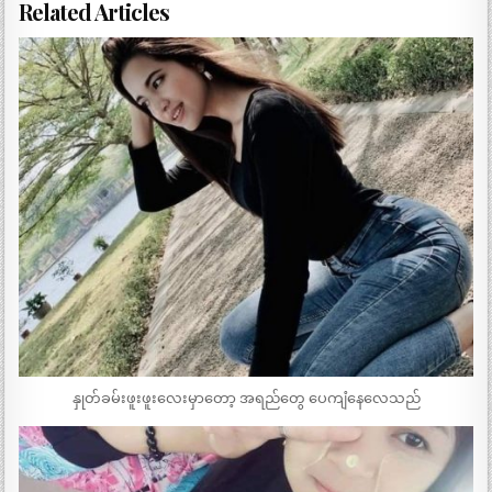
Related Articles
နှုတ်ခမ်းဖူးဖူးလေးမှာတော့ အရည်တွေ ပေကျံနေလေသည်