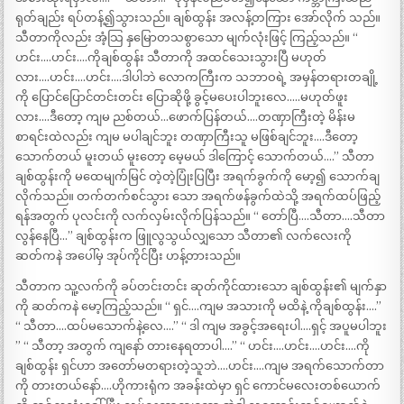
ရုတ်ချည်း ရပ်တန့်၍သွားသည်။ ချစ်ထွန်း အလန့်တကြား အော်လိုက် သည်။
သီတာကိုလည်း အံ့သြ နှမြောတသစွာသော မျက်လုံးဖြင့် ကြည့်သည်။ “
ဟင်း….ဟင်း….ကိုချစ်ထွန်း သီတာကို အထင်သေးသွားပြီ မဟုတ်
လား….ဟင်း….ဟင်း….ဒါပါဘဲ လောကကြီးက သဘာဝရဲ့ အမှန်တရားတချို့
ကို ပြောင်ပြောင်တင်းတင်း ပြောဆိုဖို့ ခွင့်မပေးပါဘူးလေ…..မဟုတ်ဖူး
လား….ဒီတော့ ကျမ ညစ်တယ်…ဖောက်ပြန်တယ်….တဏှာကြီးတဲ့ မိန်းမ
စာရင်းထဲလည်း ကျမ မပါချင်ဘူး တဏှာကြီးသူ မဖြစ်ချင်ဘူး….ဒီတော့
သောက်တယ် မူးတယ် မူးတော့ မေ့မယ် ဒါကြောင့် သောက်တယ်….” သီတာ
ချစ်ထွန်းကို မထေမျက်မြင် တဲ့တဲ့ပြုံးပြပြီး အရက်ခွက်ကို မော့၍ သောက်ချ
လိုက်သည်။ တက်တက်စင်သွား သော အရက်ဖန်ခွက်ထဲသို့ အရက်ထပ်ဖြည့်
ရန်အတွက် ပုလင်းကို လက်လှမ်းလိုက်ပြန်သည်။ “ တော်ပြီ….သီတာ….သီတာ
လွန်နေပြီ…” ချစ်ထွန်းက ဖြူလွသွယ်လျှသော သီတာ၏ လက်လေးကို
ဆတ်ကနဲ အပေါ်မှ အုပ်ကိုင်ပြီး ဟန့်တားသည်။
သီတာက သူ့လက်ကို ခပ်တင်းတင်း ဆုတ်ကိုင်ထားသော ချစ်ထွန်း၏ မျက်နှာ
ကို ဆတ်ကနဲ မော့ကြည့်သည်။ “ ရှင်….ကျမ အသားကို မထိနဲ့ ကိုချစ်ထွန်း….”
“ သီတာ….ထပ်မသောက်နဲ့လေ….” “ ဒါ ကျမ အခွင့်အရေးပါ….ရှင့် အပူမပါဘူး
” “ သီတာ့ အတွက် ကျနော် တားနေရတာပါ….” “ ဟင်း….ဟင်း….ဟင်း….ကို
ချစ်ထွန်း ရှင်ဟာ အတော်မတရားတဲ့သူဘဲ….ဟင်း….ကျမ အရက်သောက်တာ
ကို တားတယ်နော်….ဟိုကားရုံက အခန်းထဲမှာ ရှင် ကောင်မလေးတစ်ယောက်