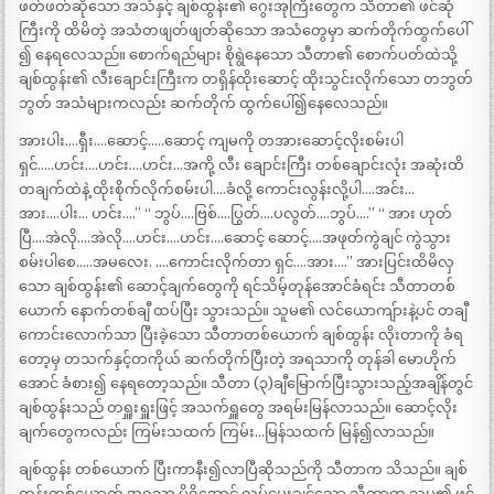
ဖတ်ဖတ်ဆိုသော အသံနှင့် ချစ်ထွန်း၏ ဂွေးအုကြီးတွေက သီတာ၏ ဖင်ဆုံ
ကြီးကို ထိမိတဲ့ အသံတဖျတ်ဖျတ်ဆိုသော အသံတွေမှာ ဆက်တိုက်ထွက်ပေါ်
၍ နေရလေသည်။ စောက်ရည်များ စိုရွဲနေသော သီတာ၏ စောက်ပတ်ထဲသို့
ချစ်ထွန်း၏ လီးချောင်းကြီးက တရှိန်ထိုးဆောင့် ထိုးသွင်းလိုက်သော တဘွတ်
ဘွတ် အသံများကလည်း ဆက်တိုက် ထွက်ပေါ်၍နေလေသည်။
အားပါး….ရှီး….ဆောင့်…..ဆောင့် ကျမကို တအားဆောင့်လိုးစမ်းပါ
ရှင်…..ဟင်း….ဟင်း….ဟင်း…အကို့ လီး ချောင်းကြီး တစ်ချောင်းလုံး အဆုံးထိ
တချက်ထဲနဲ့ ထိုးစိုက်လိုက်စမ်းပါ….ခံလို့ ကောင်းလွန်းလို့ပါ….အင်း…
အား….ပါး… ဟင်း….” “ ဘွပ်….ဗြစ်….ပြွတ်….ပလွတ်….ဘွပ်….” “ အား ဟုတ်
ပြီ….အဲလို….အဲလို….ဟင်း….ဟင်း….ဆောင့် ဆောင့်….အဖုတ်ကွဲချင် ကွဲသွား
စမ်းပါစေ…..အမလေး. ….ကောင်းလိုက်တာ ရှင်….အား….” အားပြင်းထိမိလှ
သော ချစ်ထွန်း၏ ဆောင့်ချက်တွေကို ရင်သိမ့်တုန်အောင်ခံရင်း သီတာတစ်
ယောက် နောက်တစ်ချီ ထပ်ပြီး သွားသည်။ သူမ၏ လင်ယောကျ်ားနဲ့ပင် တချီ
ကောင်းလောက်သာ ပြီးခဲ့သော သီတာတစ်ယောက် ချစ်ထွန်း လိုးတာကို ခံရ
တော့မှ တသက်နှင့်တကိုယ် ဆက်တိုက်ပြီးတဲ့ အရသာကို တုန်ခါ မောဟိုက်
အောင် ခံစား၍ နေရတော့သည်။ သီတာ (၃)ချီမြောက်ပြီးသွားသည့်အချိန်တွင်
ချစ်ထွန်းသည် တရှူးရှူးဖြင့် အသက်ရှူတွေ အရမ်းမြန်လာသည်။ ဆောင့်လိုး
ချက်တွေကလည်း ကြမ်းသထက် ကြမ်း…မြန်သထက် မြန်၍လာသည်။
ချစ်ထွန်း တစ်ယောက် ပြီးကာနီး၍လာပြီဆိုသည်ကို သီတာက သိသည်။ ချစ်
ထွန်းတစ်ယောက် အရသာ ပိုရှိအောင် လုပ်ပေးချင်သော သီတာက သူမ၏ ဖင်