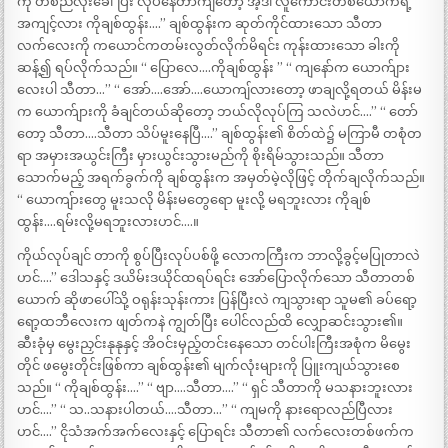
ကို တစ်ညလုံးခေါ်ပြီး လုပ်နေတာကျတော့ အဲ့ဒါ လူကောင်းတစ်ယောက်ရဲ့
အကျင့်လား ကိုချစ်ထွန်း….” ချစ်ထွန်းက ဆုတ်ကိုင်ထားသော သီတာ
လက်လေးကို ကယောင်ကတမ်းလွတ်လိုက်မိရင်း ကုန်းထားသော ခါးကို
ဆန့်၍ ရပ်လိုက်သည်။ “ ပြောလေ….ကိုချစ်ထွန်း ” “ ကျနော်က ယောက်ျား
လေးပါ သီတာ…” “ အော်….အော်….ယောကျ်လားတော့ ဖာချလို့ရတယ် မိန်းမ
က ယောက်ျားကို ခံချင်တယ်ဆိုတော့ ဘယ်လိုလုပ်ကြ သလဲဟင်….” “ တော်
တော့ သီတာ….သီတာ သိပ်မူးနေပြီ….” ချစ်ထွန်း၏ စိတ်ထဲ၌ မကြာမီ တစုံတ
ရာ အမှားအယွင်းကြီး မှားယွင်းသွားမည်ကို စိုးရိမ်သွားသည်။ သီတာ
သောက်မည့် အရက်ခွက်ကို ချစ်ထွန်းက အမှတ်မဲ့လိုဖြင့် တိုက်ချလိုက်သည်။
“ ယောကျ်ားတွေ မူးသလို မိန်းမတွေရော မူးလို့ မရဘူးလား ကိုချစ်
ထွန်း….ရမ်းလို့မရဘူးလားဟင်….။
ကိုယ်လုပ်ချင် တာကို စွပ်ပြီးလုပ်ပစ်ဖို့ လောကကြီးက ဘာလို့ခွင့်မပြုတာလဲ
ဟင်….” ဒေါသနှင့် ဒယိမ်းဒယိုင်ထရပ်ရင်း အော်ပြောလိုက်သော သီတာတစ်
ယောက် ဆိုဖာပေါ်သို့ ဝရုန်းသုန်းကား ပြန်ပြီးလဲ ကျသွားရာ သူမ၏ ခပ်ရော့
ရော့ထဘီလေးက ဖျတ်ကနဲ ကျွတ်ပြီး ပေါင်လည်ထိ လျှောဆင်းသွား၏။
ဆီးခုံမှ မွေးညှင်းနုနုနှင့် အိဝင်းမှည့်တင်းနေသော တင်ပါးကြီးအစုံက မိမွေး
တိုင် ဖမွေးတိုင်းဖြစ်ကာ ချစ်ထွန်း၏ မျက်လုံးများကို ပြူးကျယ်သွားစေ
သည်။ “ ကိုချစ်ထွန်း….” “ ဗျာ….သီတာ….” “ ရှင် သီတာကို မသနားဘူးလား
ဟင်….” “ သ..သနားပါတယ်….သီတာ…” “ ကျမကို နားရောလည်ပြီလား
ဟင်….” ငိုသံအက်အက်လေးနှင့် ပြောရင်း သီတာ၏ လက်လေးတစ်ဖက်က