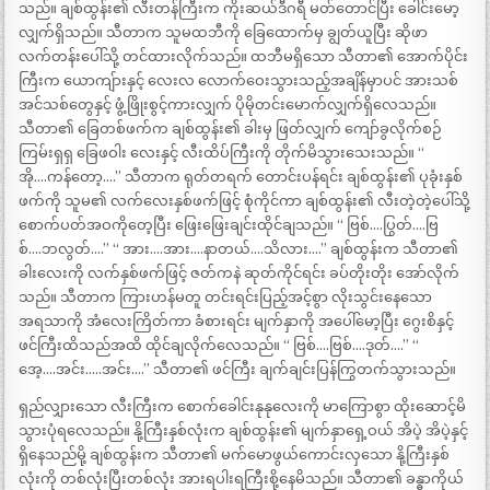
သည်။ ချစ်ထွန်း၏ လီးတန်ကြီးက ကိုးဆယ်ဒီဂရီ မတ်တောင်ပြီး ခေါင်းမော့
လျှက်ရှိသည်။ သီတာက သူမထဘီကို ခြေထောက်မှ ချွတ်ယူပြီး ဆိုဖာ
လက်တန်းပေါ်သို့ တင်ထားလိုက်သည်။ ထဘီမရှိသော သီတာ၏ အောက်ပိုင်း
ကြီးက ယောကျ်ားနှင့် လေးလ လောက်ဝေးသွားသည့်အချိန်မှာပင် အားသစ်
အင်သစ်တွေနှင့် ဖွံ့ဖြိုးစွင့်ကားလျှက် ပိုမိုတင်းမောက်လျှက်ရှိလေသည်။
သီတာ၏ ခြေတစ်ဖက်က ချစ်ထွန်း၏ ခါးမှ ဖြတ်လျှက် ကျော်ခွလိုက်စဉ်
ကြမ်းရှရှ ခြေဖဝါး လေးနှင့် လီးထိပ်ကြီးကို တိုက်မိသွားသေးသည်။ “
အို….ကန်တော့….” သီတာက ရုတ်တရက် တောင်းပန်ရင်း ချစ်ထွန်း၏ ပုခုံးနှစ်
ဖက်ကို သူမ၏ လက်လေးနှစ်ဖက်ဖြင့် စုံကိုင်ကာ ချစ်ထွန်း၏ လီးတဲ့တဲ့ပေါ်သို့
စောက်ပတ်အဝကိုတေ့ပြီး ဖြေးဖြေးချင်းထိုင်ချသည်။ “ ဗြစ်….ပြွတ်….ဗြ
စ်….ဘလွတ်….” “ အား….အား….နာတယ်….သိလား….” ချစ်ထွန်းက သီတာ၏
ခါးလေးကို လက်နှစ်ဖက်ဖြင့် ဇတ်ကနဲ ဆုတ်ကိုင်ရင်း ခပ်တိုးတိုး အော်လိုက်
သည်။ သီတာက ကြားဟန်မတူ တင်းရင်းပြည့်အင့်စွာ လိုးသွင်းနေသော
အရသာကို အံလေးကြိတ်ကာ ခံစားရင်း မျက်နှာကို အပေါ်မော့ပြီး ဂွေးစိနှင့်
ဖင်ကြီးထိသည်အထိ ထိုင်ချလိုက်လေသည်။ “ ဗြစ်….ဗြစ်….ဒုတ်….” “
အေ့….အင်း…..အင်း….” သီတာ၏ ဖင်ကြီး ချက်ချင်းပြန်ကြွတက်သွားသည်။
ရှည်လျှားသော လီးကြီးက စောက်ခေါင်းနုနုလေးကို မာကြောစွာ ထိုးဆောင့်မိ
သွားပုံရလေသည်။ နို့ကြီးနှစ်လုံးက ချစ်ထွန်း၏ မျက်နှာရှေ့ဝယ် အိပဲ့ အိပဲ့နှင့်
ရှိနေသည်မို့ ချစ်ထွန်းက သီတာ၏ မက်မောဖွယ်ကောင်းလှသော နို့ကြီးနှစ်
လုံးကို တစ်လုံးပြီးတစ်လုံး အားရပါးရကြီးစို့နေမိသည်။ သီတာ၏ ခန္ဓာကိုယ်