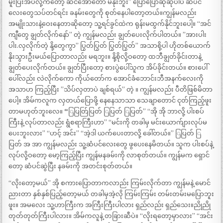
မူးပြီးအိပ်လို့ကတော့ ဆင်အော်တော် မနိုးဘူး” ပြောပြောဆိုဆိုပါပဲ ဆံပင်
လေးတွေသပ်တင်ရင်း ခနမ်းတွေကို စုတ်နေပါတော့တယ်။ကျွန်မလည်း
အမျိုးသားနဲ့ဝေးနေတာဆိုတော့ သူ့ရင်ခွင်ထဲက ရုန်းမထွက်နိုင်ဘူးပေါ့။ “အင်
ကျီတွေ ချွတ်လိုက်နော်” တဲ့ ကျွန်မလည်း ချွတ်ပေးလိုက်ပါတယ်။ ”အားပါး
ပါး.လှလိုက်တဲ့ နို့တွေကွာ” ပြွတ်ပြွတ် ပြွတ်ပြွတ်” အသာစို့ပါ ဟိုတစ်ယောက်
နိုးသွားဦးမယ်ပြောတာလည်း မရဘူး။ နို့စိုလို့ဝတော့ ထဘီချွတ်ခိုင်းတာနဲ့
ချွတ်ပေးလိုက်တယ်။ ချွတ်ပြီးတော့ စားပွဲပေါ်သူက အိပ်ခိုင်းတယ်။ စားပေါ်
ပေါ်လည်း လဲလိုက်ကော ကိုယ်တော်က အောင်ခံဘောင်းဘီအနက်လေးကို
အသာဟ ကြည့်ပြီး ”သိပ်လှတာပဲ ချစ်ရယ်” တဲ့ ။ ကျွန်မလည်း ပီတိဖြစ်မိတာ
ပေါ့။ အိမ်ကလူက လှတယ်ပြောဖို့ နေနေသာသာ သေချာတောင် ငုတ်ကြည့်ဖူး
တာမဟုတ်ဘူးလေ။ “ြပြတ်ြပြတ် ြပြတ် ြပြတ်” “အို အို ဘာလို့ ပါးစပ်
ကြီးနဲ့ လုပ်တာလည်း ရွံစရာကြီးဟာ” “မင်းကို တခါမှ မင်းယောက်ျားလုပ်မ
ပေးဘူးလား” “ဟင့် အင်း” “အဲ့ဒါ ယက်ပေးတာလို့ ခေါ်တယ်။” ြပြတ် ြ
ပြတ် အ အာ ကျွန်မလည်း သူ့ဆံပင်လေးတွေ ဖွပေးနေမိတယ်။ သူက ပါးစပ်နဲ့
လုပ်လို့ဝတော့ မော့ကြည့်ပြီး ကျွန်မနခမ်းကို လာစုတ်တယ်။ ကျွန်မက ရှောင်
တော့ ဆံပင်ဆွဲပြီး နခမ်းကို အတင်းစုတ်တယ်။
“လိုးတော့မယ်” အို စကားပြောတာကလာည်း ကြမ်းလိုက်တာ ကျွန်မနဲ့ မောင်
ညားတာ နှစ်နှစ်ပြည့်တော့မယ် တခါမှအဲ့လို ကြမ်းကြမ်း တမ်းတမ်းမပြောဘူး
ဖူး။ အမလေး သူ့ဟာကြီးက အကြီးကြီးပါလား ရှည်လည်း ရှည်သေး။ညိုညို
တုတ်တုတ်ကြီးပါလား။ အိမ်ကလူနဲ့ တခြားဆီပဲ။ “လိုးရတော့မှာလား” “အင်း