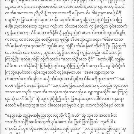
သူ့ယျောကျာ်းက အရပ်အမောင်း ကောင်းကောင်းနဲ့ ယျောကျားတော့ ပီသပါ
တယ်။ အသားက ညိုညိုနဲ့ အညားသားလို့ ပြောတယ်။ ဒါနဲ့ ညစာစားဖို့ မီဖို
ချောင်မှာ ပြင်ဆင်ရင် ရှေးဟောင်း နောက်ပစ်တွေပြောကြ ရယ်ကြ မောကြ
ပေါ့။ ညစာစားတော့ သူ့ယျေကျာ်းက ဘီယာသောက် ကျွန်မတို့က ဝိုင်သောက်၊
ကျွန်မကတော့ သိပ်မသောက်နိုင်လို့ နည်းနည်းပဲ သောက်တာပါ၊ သူငယ်ချင်း
ကတော့ ထမင်းလည်း စားပြီးရော မူးပြီး အိပ်ပျော်သွားရော။ “မိန်းမ ထထ
အိပ်ခန်းထဲသွားရအောင်” သူ့မိန်းမသူ တွဲပြိး အိပ်ခန်းထဲလိုက်ပို့ပြီး ပြန်ထွက်
လာတယ်။ လာကတော့ ဆွဲဆောင်မှုရှိသားပဲလို့ ကျွန်မလည်း မသိမသာခိုး
ကြည့်ပြီး မှတ်ချက်ပြုလိုက်တယ်။ “သောက်ဥိးလေ ဝိုင်” “တော်ပါပြီ ကျွန်မ
သိပ်မသောက်နိုင်လို့” ပြန်ပြောရင်း သူ့ကိုကြည့်လိုက်တော့ အို… သူငါ့ကိုစိုက်
ကြည့်နေပါလား။ ရင်တွေတောင် တုန်နေမိတယ်။ “အမယျောကျားက
ကံကောင်းတယ်နော်.အမလို သိပ်ဆွဲဆောင်မှုရှိတဲ့ မိန်းမကိုရထားတာ” “အမ
လေး မြှောက်မနေပါနဲ့တော်” “တကယ်ပြောတာပါ အမက ရုပ်လည်း လှတယ်။
အသားကလည်း လှတယ်၊ အလုံးအတုံးကလည်း ယျောကျားတိုင်း ငေးကြည့်
ရမယ့် ဘော်ဒိမျိုး” အို သူကဒဲ့ဒိုးကြီးကို ပြောနေတော့တာပါပဲလား။ နေစရာ
တောင် မရှိတော့ဘူး။ ဟင် ငါတွေးနေစဉ်မှာပဲ ငါ့နားလာကပ်ထိုင်နေပါလား။
“နေဥိးနော် ကျွန်မအမြည်းသွားယူလိုက်ဦးမယ်” အို သူလေ အထမခံဘဲ
အတင်းဖတ်ပြီးနခမ်းတွေကို နမ်းနေတယ်။ ပြွတ်ပြွတ်ပြွတ် “လွတ်ပါ မ
ကောင်းပါဘူး၊ ဟိုတစ်ယောက်နိုးလာရင် ဒုက်ခ” “ဘာမှ ဒုက်ခမဖြစ်ဘူး။ သူ