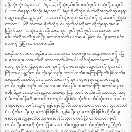
ချိန် လိုးလိုး ခံမှာလား” “ခံမှာပေါ့ ကိုကိုရယ်။ ဒီစောက်ဖုတ်က ကိုကို့အတွက်
ပဲ” “ဘယ်နေရာ လိုးလိုး ခံမှာလား” “ခံမှာပါ့ ကိုကိုရယ် ကိုကို့အတွက်ဆို နေရာ
မရွေး အချိန်မရွေးခံမှာ” “အာ အာ ငါလိုးမရယ် နင် ငါ့လီးကို အဲ့လောက်ကြိုက်
တာလား” “ကြိုက်တာပေါ့ ကိုကိုရယ်။ ကိုကို့လီးကိုရော ကိုကို့ရော အရမ်း
ကြိုက်တာ” “ဒါဆိုလည်း လိုးတယ်ကွာ” ဖွတ် ဖွတ် ဖွတ် အာ အာ အာ ဖမ်း
ဖမ်း ကိုကိုက လီးချွတ်ပြီး စောက်ဖုတ်ကို ယက်ပေးပြန်တယ်။ ပြီးတော့ ဖင်ဝ
လေးကို ဖြဲပြီး ယက်ပေးတယ်။
အရမ်းကောင်းတာပဲရှင်။ ဖင်ဝလေးကို ယက်ပေးပြီး လက်နဲ့အစိလေးကို ခြေ
ပေးတာများ သေမယ်ဆို သေလောက်ပါတယ်။ သိပ်ကိုကောင်းတာပဲ။ ပြီး
တော့ ကိုကိုက ပြန်လိုးတယ်။ ကိုကို့ ကိုချစ်တာ အဲ့ဒါတွေပါပဲ။ ကိုကိုက လီး
ကြီးတယ်။ ရှည်တယ်။ လိုးရင်လည်း အားပါတယ်။ အကြာကြီးလိုးနိုင်တယ်။
အရသာရှိအောင်လုပ်ပေးတတ်တယ်။ ကိုကိုက လိုးနေရင်းနဲ့ ဆံပင်တွေဆွဲ
တယ်။ ကျွန်မလည်း ခေါင်းလေးနောက်လှန်ပီး အကောင်းကြီး ကောင်းနေတာ
ပေါ့။ ဒီညကတော့ ဟိုနေ့ညထက်အများကြီး သာပါတယ်။ လိုးတာလည်း အစုံ
ပဲ မိုးလင်းခါနီးထိပဲ။ ယက်တာလည်း မျိုးစုံပဲ။ ကိုကိုက သိပ်ဆိုးတာ။ တခါတ
ခါများဆိုရင် လက်တွေကို ချုပ်ချုပ်ပြီးလိုးတာ ရင်ကိုဟာ ဟာ ဟာ သွားတာပါ
ပဲ။ ကိုကိုက ပြီးသွားတာပဲဖြစ်ဖြစ်၊ ကျွန်မပြီးသွားတာပဲဖြစ်ဖြစ် ကိုကိုရေမ
ဆေးဘူး။ ကျွန်မကိုလည်း မဆေးခိုင်းဘူး။ ပါးစပ်နဲ့ပဲ ယက်တယ်။ စုတ်
တယ်။ ပြီးတော့ကိုကိုကပြောသေးတယ်။ ကျွန်မစောက်ရည်နံ့ကို သူကြိုက်
တယ်တဲ့။ ပြီးတော့ ကျွန်မကိုလည်း မျက်နှာပေါ်တက်ထိုင်ခိုင်းပြီးယက်တယ်။