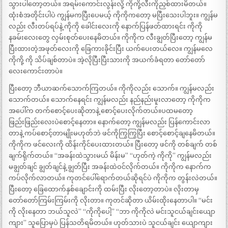
သွားပါတော့တယ်။ အရမ်းကောင်းလွန်းလို့ ကိုကို့လီးကိုညှစ်ထားမိတယ်။
ထုံးစံအတိုင်းပါပဲ ကျွန်မကပြီးပေမယ့် ကိုကိုကတော့ မပြီးသေးပါဘူး။ ကျွန်မ
လည်း လီးတပ်ရပ်နဲ့ ကိုကို ခေါင်းလေးကို နောက်ပြန်ဖတ်ထားရင်း ကိုကို
နခမ်းလေးတွေ လှမ်းစုတ်ပေးနေမိတယ်။ ကိုကိုက လီးချွတ်ပြီးတော့ ကျွန်မ
ပြီးထားတဲ့အဖုတ်လေးကို ခြေကားခိုင်းပြီး ယက်ပေးတယ်လေ။ ကျွန်မလေ
ကိုကို့ ကို သိပ်ချစ်တာပဲ။ အဲ့လိုပြီးပြီးသားကို အယက်ခံရတာ တော်တော်
လေးကောင်းတာပဲ။
ပြီးတော့ ဘီယာဆက်သောက်ကြတယ်။ ကိုကိုလည်း သောက်။ ကျွန်မလည်း
သောက်တယ်။ သောက်နေရင်း ကျွန်မလည်း နည်နည်းမူးလာတော့ ကိုကိုက
အပေါ်က တက်စောင့်ပေးဆိုတာနဲ့ စောင့်ပေးလိုက်တယ်။ပထမတော့
ဖြည်းဖြည်းလေးပဲစောင့်နေတာ။ နောက်တော့ ကျွန်မလည်း ပြန်ကောင်းလာ
တာနဲ့ ကပ်စောင့်တာမျိုးမဟုတ်ဘဲ ဖင်ကိုကြွကြွပြီး စောင့်စောင့်ချနေမိတယ်။
ကိုကိုက ဖင်လေးကို ထိန်းကိုင်ပေးထားတယ်။ ပြီးတော့ ဖင်ကို တစ်ချက် တစ်
ချက်ရိုက်တယ်။ “အခန်းထဲသွားမယ် မိန်းမ” “ဟုတ်ကဲ့ ကိုကို” ကျွန်မလည်း
မချွတ်ချင် ချွတ်ချင်နဲ့ ချွတ်ပြီး အခန်းထဲဝင်လိုက်တယ်။ ကိုကိုက နောက်က
ကပ်လိုက်လာတယ်။ ကုတင်ပေါ်ရောက်တယ်ဆိုရင်ပဲ ကိုကိုက တွန်းလဲတယ်။
ပြီးတော့ ခြေထောက်နှစ်ချောင်းကို ထမ်းပြီး လိုးတော့တာပဲ။ လိုးတာမှ
တော်တော်ကြမ်းကြမ်းကို လိုးတာ။ ကုတင်ဆိုတာ ယိမ်းထိုးနေတာပါ။ “မင်း
ကို လိုးနေတာ ဘယ်သူလဲ” “ကိုကိုပေါ့” “ဘာ ကိုကိုလဲ မင်းသူငယ်ချင်းယျော
ကျား” သူပြောမှပဲ ပြန်သတိရမိတယ်။ ဟုတ်သားပဲ သူငယ်ချင်း ယျောကျား