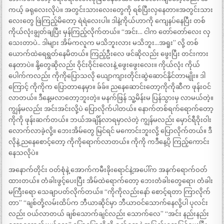
ကယ့် ခရုလေးလိုပဲ။ အတွင်းသားလေးတွေကို ရစ်ပြီးလှနေတာ။အတွင်းသား
လေးတွေ ဖြဲကြည့်မိတော့ ရဲရဲလေးပါ။ ဒါနဲ့ကိုယ်ဟာကို ကျေနပ်နေပြီး တစ်
ကိုယ်လုံးချွတ်ချပြီး မှန်ကြည့်လိုက်တယ်။ “အင်း… ငါက တော်တော်လေး လှ
သေးတာပဲ.. ဒါများ အိမ်ကလူက မသိဘူးလား မသိဘူး…အရူး” လို့ တစ်
ယောက်ထဲရေရွတ်နေမိတယ်။ ကြည့်ဦးလေ ဖင်ဆိုလည်း ဖွေးပြီး တင်းကား
နေတာပဲ။ နို့တွေဆိုလည်း ဝိုင်းဝိုင်းလေးနဲ့ ဖွေးဖွေးလေး။ ကိုယ်လုံး ကိုယ်
ပေါက်ကလည်း ကိုကိုပြောသလို ယျောကျားတိုင်းဆွဲဆောင်နိုင်တာမျိုး။ ဒါ
ကြောင့် ကိုကိုက ပြောတာနေမှာ။ ခ်ခ်။ ညနေဆောင်းတော့ကိုကိုဆီက ဖုန်းဝင်
လာတယ်။ ဒီနေ့မလာတော့ဘူးတဲ့။ မနက်ဖြန် သူ့မိန်းမ ပြန်သွားမှ လာမယ်တဲ့။
ကျွန်မလည်း အင်းအင်းလို့ပဲ ပြောလိုက်ပါတယ်။ နောက်တစ်ရက်ရောက်တော့
ကိုကို ဖုန်းဆက်တယ်။ ဘယ်အချိန်လာရမှာလဲတဲ့ ကျွန်မလည်း မှောင်ရီဝိုးဝါး
လောက်လာခဲ့လို့။ ဘေးအိမ်တွေ မြင်ရင် မကောင်းဘူးလို့ ပြောလိုက်တယ်။ ဒီ
လိုနဲ့ ညနေစောင့်တော့ ကိုကိုရောက်လာတယ်။ ကိုကို ကဒီနေ့ပို ကြည့်ကောင်း
နေသလိုပဲ။
အနောက်တိုင်း ဝတ်စုံနဲ့ အောက်ကမီးခိုးရောင်နဲ့အပေါ်က အနက်ရောက်ဝတ်
ထားတယ်။ တံခါးဖွင့်ပေးပြီး အိမ်ထဲရောက်တော့ ဘေးတံခါးတွေရော၊ တံခါး
မကြီးရော သေချာပတ်လိုက်တယ်။ “ကိုကိုလည်းနော် စောင့်ရတာ ကြာလိုက်
တာ” “ချစ်တို့လမ်းထိပ်က ဘီယာဆိုင်မှာ ဘီယာဝင်သောက်နေလို့ပါ ပုလင်း
လည်း ဝယ်လာတယ် ချစ်သောက်ချင်လည်း သောက်လေ” “အင်း နည်းနည်း