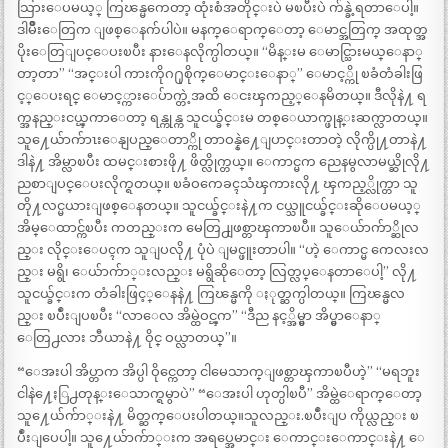
သြားေပမယ့္ ကြၽန္မကေတာ့ ထုံးစံအတိုင္းပဲ မၿပီးပဲ က်န္ခဲ့ရတာေပါ့။
ဒါမ်ိဳးေတြက ျဖစ္ေနက်ပါပဲ။ မနက္ေရာက္ေတာ့ ေမာင္အတြက္ အထုတ္အ
ပိုးေတြျပင္ေပးၿပီး နားေနလိုက္ပါတယ္။ “မိန္းမ ေမာင္သြားမယ္ေနာ္
တာ့တာ” “အင္းပါ ကားကိုဂ႐ုစိုက္ေမာင္းေနာ္” ေမာင့္ကို ၿခံတံခါးဖြ
င့္ေပးရင္ ေမာင့္ကားေပ်ာက္တဲ့အထိ ေငးၾကည့္ေနမိတယ္။ ဒီလိုနဲ႔ ရ
က္အနည္းငယ္ၾကာေတာ့ ရန္ကုန္က သူငယ္ခ်င္းမ တစ္ေယာက္ဖုန္းဆက္လာတယ္။
သူ႔ေယ်ာက်ာၤးေနျပည္ေတာ္ကို တာဝန္နဲ႔ေျပာင္းတာတဲ့ လိုက္ပို႔တာနဲ႔
ဒါနဲ႔ အိမ္လာၿပီး ထမင္းစားဖို႔ ဖိတ္လိုက္တယ္။ ေကာင္မက ညေနမွလာမယ္ဆိုလို႔
ညစာျပင္ေပးလိုက္ရတယ္။ ၿခံဝကေခၚသံၾကားလို႔ ၾကည့္လိုက္တာ သူ
တို႔လင္မယားျဖစ္ေနတယ္။ သူငယ္ခ်င္းနဲ႔က ငယ္သူငယ္ခ်င္းဆိုေပမယ့္
အိမ္ေထာင္က်ၿပီး ကတည္းက မေတြ႕ျဖစ္တာၾကာၿပီ။ သူေယ်ာက်ာ္ဆိုလ
ည္း လိုင္းေပၚက သူျပလို႔ ပုံပဲ ျမင္ဖူးတာပါ။ “ဟဲ့ ေကာင္မ ကေလးလ
ည္း မရွိ၊ ေယ်ာက်ာ္းလည္း မရွိဆိုေတာ့ လြတ္လပ္ေနတာေပါ့” လို႔
သူငယ္ခ်င္းက တံခါးဖြင့္ေနနဲ႔ ကြၽန္မကို ႏုတ္ဆက္ပါတယ္။ ကြၽန္မလ
ည္း ၿပဳံးျပၿပီး “လာေလ အိမ္ထဲဝင္ၾက” “ဒီည နင့္အိမ္မွာ အိပ္မွာေနာ္
ေတြ႕လား ဘီယာနဲ႔ ဝိုင္ ဝယ္လာတယ္”။
“ေအးပါ အိပ္တာက အိပ္ပါ ဝိုင္ကေတာ့ ငါမေသာက္ျဖစ္တာၾကာၿပီဟဲ့” “မရဘူး
ငါနဲ႔ေႏြ႕တုန္းေသာက္ရမွာပဲ” “ေအးပါ ဟုတ္ပါၿပီ” အိမ္ထဲေရာက္ေတာ့
သူ႔ေယ်က်ာ္းနဲ႔ မိတ္ဆက္ေပးပါတယ္။သူလည္း.ၿပဳံးျပ ကိုယ္လည္း ၿ
ပဳံးျပေပါ့။ သူ႔ေယ်ာက်ာ္းက အရပ္အေမာင္း ေကာင္းေကာင္းနဲ႔ ေ