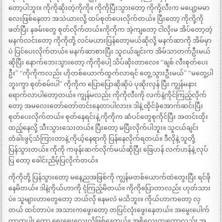
တော့ပါဘူး။ ကိုကိုဆိုးတဲ့ကိုကို။ ကိုကိုပြီးသွားတော့ ကိုကို့လီးက မပျော့မမာ
လေးဖြစ်နေတာ အသဲယားလို့ ထပ်စုတ်ပေးလိုက်တယ်။ ပြီးတော့ ကိုကို့ကို
ဖတ်ပြီး နခမ်းတွေ စုတ်လိုက်တယ်။ကိုကိုက အဲ့ကျတော့ ငါလိုးမ အိပ်တော့တဲ့
မနက်လင်းတော့ ကိုကိုတို့ လင်မယားပြန်တော့မယ်ဆိုလို့ မနက်ဆာကို အိမ်မှာ
ပဲ ပြင်ပေးလိုက်တယ်။ မနက်ဆာစားပြီး သူငယ်ချင်းက အိမ်သာတက်ဦးမယ်
ဆိုပြီး နောက်ဘေးသွားတော့ ကိုကိုပေါ့ သိပ်ဆိုးတာလေ။ “ချစ် လီးစုတ်ပေး
ဦး” “ကိုကိုကလည်း ဟိုတစ်ယောက်ထွက်လာရင် တွေ့သွားဦးမယ်” “မတွေ့ပါ
ဘူးကွာ စုတ်စမ်းပါ’’ ကိုကိုက ပြောပြောဆိုဆိုပဲ ပုဆိုးလှန် ပြီး ကျွန်မနား
ရောက်လာပါတော့တယ်။ ကျွန်မလည်း ကိုကိုလီးကို လက်နဲ့ကိုင်ကြည့်လိုက်
တော့ အမလေးတော်တော်တင်းနေတာပါလား။ ဒါနဲ့ ထိုင်ခုံအောက်ဆင်းပြီး
စုတ်ပေးလိုက်တယ်။ စုတ်နေရင်းနဲ့ ကိုကိုက ဆံပင်တွေစုကိုင်ပြီး အတင်းထိုး
ထည့်နေလို့ သီးသွားသေးတယ်။ ပြီးတော့ မပြီးလိုက်ပါဘူး။ သူငယ်ချင်း
တံခါးဖွင့်သံကြားတာနဲ့ ကိုယ့်နေရာကို ပြန်နေလိုက်ရတယ်။ ဒီလိုနဲ့ သူတို့
ပြန်သွားတယ်။ ကိုကို ကဖုန်းဆက်လိုက်မယ်ဆိုပြီး ခြေဟန် လက်ဟန်နဲ့ လုပ်
ပြ တော့ ခေါင်းညိမ့်ပြလိုက်တယ်။
ကိုကိုတို့ ပြန်သွားတော့ မနေ့ညအဖြစ်ကို ကျွန်မတစ်ယောက်ထဲတွေးပြီး ရင်ဖို
နေမိတယ်။ ဒါနဲ့ကိုယ်ဟာကို ငုံကြည့်မိတယ်။ ကိုကိုပြောတာလည်း ဟုတ်သား
ပဲ။ သူများဟာတွေတော့ ဘယ်လို နေမလဲ မသိဘူး။ ကိုယ်ဟာကတော့ လှ
တယ် ထင်တာပဲ။ အသားကဖွေးတော့ တပြင်လုံးဖွေးနေတယ်။ အမွေးပေါက်
တာကပါး တော့ ရေးရေးလေးလိုဖြစ်နေတယ်။ အစိလေးကျတော့လည်း အ