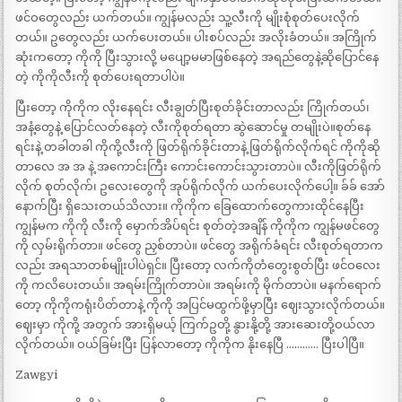
ဖင်ဝတွေလည်း ယက်တယ်။ ကျွန်မလည်း သူ့လီးကို မျိုးစုံစုတ်ပေးလိုက်
တယ်။ ဥတွေလည်း ယက်ပေးတယ်။ ပါးစပ်လည်း အလိုးခံတယ်။ အကြိုက်
ဆုံးကတော့ ကိုကို ပြီးသွားလို့ မပျော့မမာဖြစ်နေတဲ့ အရည်တွေနဲ့ဆိုပြောင်နေ
တဲ့ ကိုကိုလီးကို စုတ်ပေးရတာပါပဲ။
ပြီးတော့ ကိုကိုက လိုးနေရင်း လီးချွတ်ပြီးစုတ်ခိုင်းတာလည်း ကြိုက်တယ်၊
အနံ့တွေနဲ့ ပြောင်လတ်နေတဲ့ လီးကိုစုတ်ရတာ ဆွဲဆောင်မှု တမျိုးပဲ။စုတ်နေ
ရင်းနဲ့ တခါတခါ ကိုကို့လီးကို ဖြတ်ရိုက်ခိုင်းတာနဲ့ ဖြတ်ရိုက်လိုက်ရင် ကိုကိုဆို
တာလေ အ အ နဲ့ အကောင်းကြီး ကောင်းကောင်းသွားတာပဲ။ လီးကိုဖြတ်ရိုက်
လိုက် စုတ်လိုက်၊ ဥလေးတွေကို အုပ်ရိုက်လိုက် ယက်ပေးလိုက်ပေါ့။ ခ်ခ် အော်
နောက်ပြီး ရှိသေးတယ်သိလား။ ကိုကိုက ခြေထောက်တွေကားထိုင်နေပြီး
ကျွန်မက ကိုကို လီးကို မှောက်အိပ်ရင်း စုတ်တဲ့အချိန် ကိုကိုက ကျွန်မဖင်တွေ
ကို လှမ်းရိုက်တာ။ ဖင်တွေ ညှစ်တာပဲ။ ဖင်တွေ အရိုက်ခံရင်း လီးစုတ်ရတာက
လည်း အရသာတစ်မျိုးပါပဲရှင်။ ပြီးတော့ လက်ကိုတံတွေးစွတ်ပြီး ဖင်ဝလေး
ကို ကလိပေးတယ်။ အရမ်းကြိုက်တာပဲ။ အရမ်းကို မိုက်တာပဲ။ မနက်ရောက်
တော့ ကိုကိုကရုံးပိတ်တာနဲ့ ကိုကို အပြင်မထွက်ဖို့မှာပြီး ဈေးသွားလိုက်တယ်။
ဈေးမှာ ကိုကို့ အတွက် အားရှိမယ့် ကြက်ဥတို့ နွားနို့တို့ အားဆေးတို့ဝယ်လာ
လိုက်တယ်။ ဝယ်ခြမ်းပြီး ပြန်လာတော့ ကိုကိုက နိုးနေပြီ ………… ပြီးပါပြီ။
Zawgyi