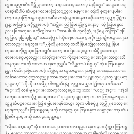
ဘူး။ သူမူးၿပီးအိပ္လို႔ကေတာ့ ဆင္ေအာ္ေတာ္ မႏိုးဘူး” ေျပာေျ
ပာဆိုဆိုပါပဲ ဆံပင္ေလးေတြသပ္တင္ရင္း ခနမ္းေတြကို စုတ္ေနပါေ
တာ့တယ္။ကြၽန္မလည္း အမ်ိဳးသားနဲ႔ေဝးေနတာဆိုေတာ့ သူ႔ရင္ခြင္ထဲက
႐ုန္းမထြက္ႏိုင္ဘူးေပါ့။ “အင္က်ီေတြ ခြၽတ္လိုက္ေနာ္” တဲ့ ကြၽန္မလ
ည္း ခြၽတ္ေပးလိုက္ပါတယ္။ ”အားပါးပါး.လွလိုက္တဲ့ ႏို႔ေတြကြာ” ႁပြ
တ္ႁပြတ္ ႁပြတ္ႁပြတ္” အသာစို႔ပါ ဟိုတစ္ေယာက္ႏိုးသြားဦးမယ္ေျပာ
တာလည္း မရဘူး။ ႏို႔စိုလို႔ဝေတာ့ ထဘီခြၽတ္ခိုင္းတာနဲ႔ ခြၽ
တ္ေပးလိုက္တယ္။ ခြၽတ္ၿပီးေတာ့ စားပြဲေပၚသူက အိပ္ခိုင္းတယ္။
စားေပၚေပၚလည္း လဲလိုက္ေကာ ကိုယ္ေတာ္က ေအာင္ခံေဘာင္းဘီ
အနက္ေလးကို အသာဟ ၾကည့္ၿပီး ”သိပ္လွတာပဲ ခ်စ္ရယ္” တဲ့ ။ ကြၽန္မလ
ည္း ပီတိျဖစ္မိတာေပါ့။ အိမ္ကလူက လွတယ္ေျပာဖို႔ ေနေနသာသာ ေ
သခ်ာေတာင္ ငုတ္ၾကည့္ဖူးတာမဟုတ္ဘူးေလ။ “ျျပတ္ျျပတ္ ျျပတ္
ျျပတ္” “အို အို ဘာလို႔ ပါးစပ္ႀကီးနဲ႔ လုပ္တာလည္း ႐ြံစရာႀကီးဟာ”
“မင္းကို တခါမွ မင္းေယာက္်ားလုပ္မေပးဘူးလား” “ဟင့္ အင္း” “အဲ့ဒါ
ယက္ေပးတာလို႔ ေခၚတယ္။” ျျပတ္ ျျပတ္ အ အာ ကြၽန္မလည္း
သူ႔ဆံပင္ေလးေတြ ဖြေပးေနမိတယ္။ သူက ပါးစပ္နဲ႔ လုပ္လို႔ဝေတာ့ ေ
မာ့ၾကည့္ၿပီး ကြၽန္မနခမ္းကို လာစုတ္တယ္။ ကြၽန္မက ေရွာင္ေတာ့ ဆံပ
င္ဆြဲၿပီး နခမ္းကို အတင္းစုတ္တယ္။
“လိုးေတာ့မယ္” အို စကားေျပာတာကလာည္း ၾကမ္းလိုက္တာ ကြၽန္မ
နဲ႔ ေမာင္ ညားတာ ႏွစ္ႏွစ္ျပည့္ေတာ့မယ္ တခါမွအဲ့လို ၾကမ္းၾ