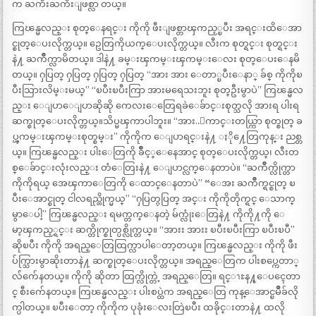
က ႀကီးႀကီးျဖစ္လာ တယ္။
ကြၽန္မလည္း စုတ္ေနရင္း ကိုကို ဖီးျဖစ္တာၾကည့္ၿပီး အရင္းထိေအာ
င္စုတ္ေပးလိုက္တယ္။ ဥေတြကိုယက္ေပးလိုက္တယ္။ လီးက စုတ္ရင္း စုတ္ရင္း
နဲ႔ ႀကိဳက္လာမိတယ္။ ဒါနဲ႔ ခမ္းၾကမ္းၾကမ္းေလး စုတ္ေပးေနမိ
တယ္။ ႁပြတ္ ႁပြတ္ ႁပြတ္ ႁပြတ္ “အား အား ေတာ္ၿပီးေနာ္ ခ်စ္ ကိုကိုၿ
ပီးသြားလိမ္းမယ္” “ၿပီးၿပီးကြာ အားမရေသးဘူး စုတ္ဦးမွာပဲ” ကြၽန္မလ
ည္း ေျပာေျပာဆိုဆို ကေလးေတြေရခဲေခ်ာင္းစုတ္သလို အားရ ပါးရ
ဆက္စုတ္ေပးလိုက္တယ္။သိပ္မၾကာပါဘူး။ “အား..ေကာင္းတယ္ကြာ စုတ္စုတ္ ခ
ပ္ၾကမ္းၾကမ္းစုတ္စမ္း” ကိုကိုက ေျပာရင္းနဲ႔ ႏို႔ေတြကုန္း ညစ္တ
ယ္။ ကြၽန္မလည္း ပါးေတြကို ခ်ိဳင့္ေနေအာင္ စုတ္ေပးလိုက္တယ္၊ လီးတ
စ္ေခ်ာင္းလုံးလည္း တံေတြးနဲ႔ ေျပာင္လက္ေနတာပဲ။ “ႀကိဳက္လိုက္တာ
ကိုကိုရယ္ အေၾကာေတြကို ေထာင္ေနတာပဲ” “ေအး ႀကိဳက္ရင္စုတ္ ၿ
ပီးေအာင္စုတ္ ငါလရည္တိုက္မယ္” “ႁပြတ္ႁပြတ္ အင္း ကိုကိုတိုက္ရင္ ေသာက္
မွာေပါ့” ကြၽန္မလည္း ရမက္တက္ေနတဲ့ မ်က္လုံးေတြနဲ႔ ကိုကို႔ကို ေ
မာ့ၾကည့္ရင္း ဆက္တိုက္စုတ္ပစ္လိုက္တယ္။ “အားး အားး ၿပီးၿပီးကြာ ၿပီးၿပီ”
ဆိုၿပီး ကိုကို အရည္ေတြထြက္လာပါေတာ့တယ္။ ကြၽန္မလည္း ကိုကို ဖီး
ပ်က္သြားမွာဆိုးတာနဲ႔ ဆက္စုတ္ေပးလိုက္တယ္။ အရည္ေတြက ပါးစပ္ကေတာ္
လ်ံက်ေနတယ္။ ကိုကို ဆိုတာ ထြက္လိုက္တဲ့ အရည္ေတြ။ ရင္ၫႊန႔္ေပၚေတာ
င္ စီးက်ေနတယ္။ ကြၽန္မလည္း ပါးစပ္ထဲက အရည္ေတြ ကုန္ေအာင္ၿမိဳခ်လို
က္ပါတယ္။ ၿပီးေတာ့ ကိုကိုက ပုခုံးေလးတြဲၿပီး ထခိုင္းတာနဲ႔ ထလို