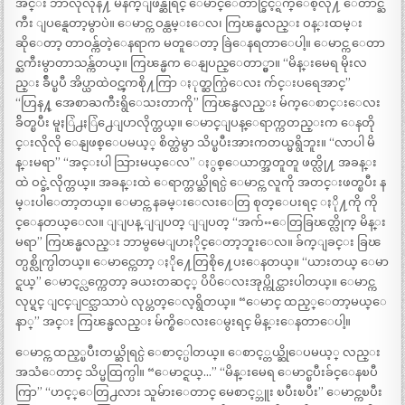
အင္း ဘာလိုလိုနဲ႔ မနက္ျဖန္ဆိုရင္ ေမာင္ေတာင္ခြင့္ရက္ေစ့လို႔ ေတာင္ႀ
ကီး ျပန္ရေတာ့မွာပဲ။ ေမာင္က ဝန္ထမ္းေလ၊ ကြၽန္မလည္း ဝန္းထမ္း
ဆိုေတာ့ တာဝန္က်တဲ့ေနရာက မတူေတာ့ ခြဲေနရတာေပါ့။ ေမာင္က ေတာ
င္ႀကီးမွာတာသန္က်တယ္။ ကြၽန္မက ေနျပည္ေတာ္မွာ။ “မိန္းမေရ မိုးလ
ည္း ခ်ဳပ္ၿပီ အိပ္ယာထဲဝင္ၾကစို႔ကြာ ႏုတ္ဆက္ပြဲေလး က်င္းပရေအာင္”
“ဟြန႔္ အေစာႀကီးရွိေသးတာကို” ကြၽန္မလည္း မ်က္ေစာင္းေလး
ခ်ိတ္ၿပီး မူႏြဲ႕ႏြဲ႕ေျပာလိုက္တယ္။ ေမာင္ျပန္ေရာက္ကတည္းက ေနတို
င္းလိုလို ေနျဖစ္ေပမယ့္ စိတ္ထဲမွာ သိပ္ၿပီးအားကတယ္မရွိဘူး။ “လာပါ မိ
န္းမရာ” “အင္းပါ သြားမယ္ေလ” ႏွစ္ေယာက္အတူတူ ဖတ္လို႔ အခန္း
ထဲ ဝင္ခဲ့လိုက္တယ္။ အခန္းထဲ ေရာက္တယ္ဆိုရင္ပဲ ေမာင္က လူကို အတင္းဖတ္ၿပီး န
မ္းပါေတာ့တယ္။ ေမာင္က နခမ္းေလးေတြ စုတ္ေပးရင္ ႏို႔ကို ကို
င္ေနတယ္ေလ။ ျျပန္ ျျပတ္ ျျပတ္ “အက်ႌေတြခြၽတ္လိုက္ မိန္း
မရာ” ကြၽန္မလည္း ဘာမွမေျပာႏိုင္ေတာ့ဘူးေလ။ ခ်က္ျခင္း ခြၽ
တ္ပစ္လိုက္ပါတယ္။ ေမာင္ကေတာ့ ႏို႔ေတြစို႔ေပးေနတယ္။ “ယားတယ္ ေမာ
င္ရယ္” ေမာင့္လက္ကေတာ့ ခယးတဆင့္ ပိပိေလးအုပ္ကိုင္ထားပါတယ္။ ေမာင္က
လုပ္ရင္ ျငင္ျငင္သာသာပဲ လုပ္တတ္ေလ့ရွိတယ္။ “ေမာင္ ထည့္ေတာ့မယ္ေ
နာ္” အင္း ကြၽန္မလည္း မ်က္စိေလးေမွးရင္ မိန္းေနတာေပါ့။
ေမာင္က ထည့္ၿပီးတယ္ဆိုရင္ပဲ ေစာင့္ပါတယ္။ ေစာင့္တယ္ဆိုေပမယ့္ လည္း
အသံေတာင္ သိပ္မထြက္ပါ။ “ေမာင္ရယ္…” “မိန္းမေရ ေမာင္ၿပီးခ်င္ေနၿပီ
ကြာ” “ဟင့္ေတြ႕လား သူမ်ားေတာင္ မေစာင့္ဘူး ၿပီးၿပီး” ေမာင္ကၿပီး