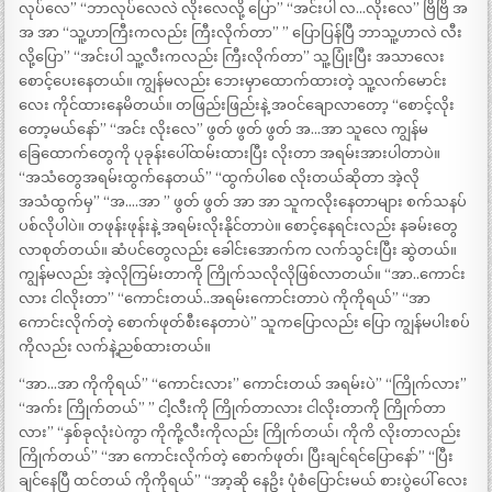
လုပ်လေ” “ဘာလုပ်လေလဲ လိုးလေလို့ ပြော” “အင်းပါ လ…လိုးလေ” ဗြိဗြိ အ
အ အာ “သူ့ဟာကြီးကလည်း ကြီးလိုက်တာ” ” ပြောပြန်ပြီ ဘာသူ့ဟာလဲ လီး
လို့ပြော” “အင်းပါ သူ့လီးကလည်း ကြီးလိုက်တာ” သူ့ပြုံးပြီး အသာလေး
စောင့်ပေးနေတယ်။ ကျွန်မလည်း ဘေးမှာထောက်ထားတဲ့ သူ့လက်မောင်း
လေး ကိုင်ထားနေမိတယ်။ တဖြည်းဖြည်းနဲ့ အဝင်ချောလာတော့ “စောင့်လိုး
တော့မယ်နော်” “အင်း လိုးလေ” ဖွတ် ဖွတ် ဖွတ် အ…အာ သူလေ ကျွန်မ
ခြေထောက်တွေကို ပုခုန်းပေါ်ထမ်းထားပြီး လိုးတာ အရမ်းအားပါတာပဲ။
“အသံတွေအရမ်းထွက်နေတယ်” “ထွက်ပါစေ လိုးတယ်ဆိုတာ အဲ့လို
အသံထွက်မှ” “အ….အာ ” ဖွတ် ဖွတ် အာ အာ သူကလိုးနေတာများ စက်သနပ်
ပစ်လိုပါပဲ။ တဖုန်းဖုန်းနဲ့ အရမ်းလိုးနိုင်တာပဲ။ စောင့်နေရင်းလည်း နခမ်းတွေ
လာစုတ်တယ်။ ဆံပင်တွေလည်း ခေါင်းအောက်က လက်သွင်းပြီး ဆွဲတယ်။
ကျွန်မလည်း အဲ့လိုကြမ်းတာကို ကြိုက်သလိုလိုဖြစ်လာတယ်။ “အာ..ကောင်း
လား ငါလိုးတာ” “ကောင်းတယ်..အရမ်းကောင်းတာပဲ ကိုကိုရယ်” “အာ
ကောင်းလိုက်တဲ့ စောက်ဖုတ်စီးနေတာပဲ” သူကပြောလည်း ပြော ကျွန်မပါးစပ်
ကိုလည်း လက်နဲ့ညစ်ထားတယ်။
“အာ…အာ ကိုကိုရယ်” “ကောင်းလား” ကောင်းတယ် အရမ်းပဲ” “ကြိုက်လား”
“အက်း ကြိုက်တယ်” ” ငါ့လီးကို ကြိုက်တာလား ငါလိုးတာကို ကြိုက်တာ
လား” “နှစ်ခုလုံးပဲကွာ ကိုကို့လီးကိုလည်း ကြိုက်တယ်၊ ကိုကိ လိုးတာလည်း
ကြိုက်တယ်” “အာ ကောင်းလိုက်တဲ့ စောက်ဖုတ်၊ ပြီးချင်ရင်ပြောနော်” “ပြီး
ချင်နေပြီ ထင်တယ် ကိုကိုရယ်” “အာ့ဆို နေဥိး ပုံစံပြောင်းမယ် စားပွဲပေါ် လေး