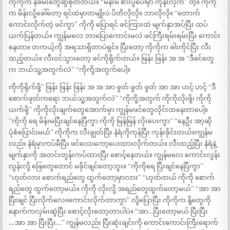
ကိုကိုက နခမ်းတွေဆွဲစုတ်တယ်။ “မိန်းမ စားပွဲပေါ်မှာ ကုန်းလိုက်” တဲ့။ ကိုကို
က မိန်းလို့ခေါ်တော့ ရင်ထဲမှာတမျိုးပဲ ပိတိလိုလို။ ဘာလိုလို။ “တောက်
ကောင်းလိုက်တဲ့ ဖင်ကွာ” ကိုကို ပြောရင် ဖင်ကြားထဲ မျက်နှာအပ်ပြီး ထပ်
ယက်ပြန်တယ်။ ကျွန်မလေ ဘာပြောကောင်းမလဲ ဖင်ကြီးရမ်းရမ်းပြီး ကောင်း
နေတာ။ တကယ့်ကို အရသာရှိတာပဲရှင်။ ပြီးတော့ ကိုကိုက ခါးကိုင်ပြီး လီး
ထည့်တယ်။ လီးဝင်သွားတော့ ဖင်ကိုရိုက်တယ်။ ဖြန်း ဖြန်း အ အ “ဒီဖင်တွေ
က ဘယ်သူ့အတွက်လဲ” “ကိုကို့အတွက်ပေါ့။
ကိုကိုရိုက်ဖို့” ဖြန်း ဖြန်း ဖြန်း အ အ အာ ဖွတ် ဖွတ် ဖွတ် အာ အာ ဟင့် ဟင့် “ဒီ
စောက်ဖုတ်ကရော ဘယ်သူ့အတွက်လဲ” “ကိုကို့အတွက် ကိုကိုလိုးဖို့၊ ကိုကို
ယက်ဖို့” ကိုကိုလိုးချက်တွေအောက်မှာ ကျွန်မဖင်တွေလိုင်းထနေတာပေါ့။
“ကိုကို ရေ မိန်းမပြီးချင်နေပြီကွာ ကိုကို မြန်မြန် လိုးပေးကွာ” “နေဦး အာ့ဆို
ပုံစံပြောင်းမယ်” ကိုကိုက လီးချွတ်ပြီး နံရံကိုကုန်ပြီး ကုန်းခိုင်းတယ်။ကျွန်မ
လည်း နံရံမှာကပ်မီပြီး ဖင်လေးကော့ပေးထားလိုက်တယ်။ လီးထည့်ပြီး နံရံနဲ့
မျက်နှာကို အတင်းတွန်းကပ်ထားပြီး စောင့်နေတယ်။ ကျွန်မလေ ကောင်းလွန်း
လွန်းလို့ ခြေတွေတောင် မခိုင်ချင်တော့ဘူး။ “ကိုကိုရေ ပြီးချင်နေပြီကွာ”
“ဟုတ်လား စောက်ရည်တွေ ထွက်တော့မှာလား” “ဟုတ်တယ် ကိုကို စောက်
ရည်တွေ ထွက်တော့မယ်။ ကိုကို လိုးလို့ အရည်တွေထွက်တော့မယ်” “အာ အာ
ပြီးချင် ပြီးလိုက်လေ။ကောင်းလိုက်တာကွာ” လို့ပြောပြီး ကိုကိုက နို့တွေကို
နောက်ကလှမ်းဆွဲပြီး စောင့်လိုးတော့တာပါပဲ။ “အာ…ပြီးတော့မယ် ပြီးပြီး
….အာ အာ ပြီးပြီး….” ကျွန်မလည်း ပြီးဆုံးချင်းကို ကောင်းကောင်းကြီးရောက်