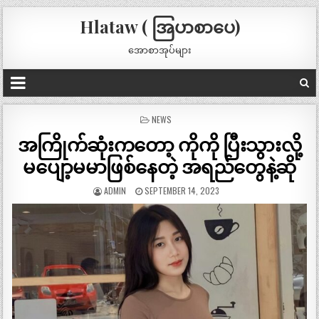
Hlataw ( အြပာစာပေ)
အောစာအုပ်များ
POSTED
NEWS
IN
အကြိုက်ဆုံးကတော့ ကိုကို ပြီးသွားလို့
မပျော့မမာဖြစ်နေတဲ့ အရည်တွေနဲ့ဆို
ADMIN
SEPTEMBER 14, 2023