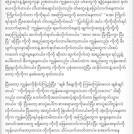
ပြောရင်းနဲ့ နို့တွေကုန်း ညစ်တယ်။ ကျွန်မလည်း ပါးတွေကို ချိုင့်နေအောင် စုတ်
ပေးလိုက်တယ်၊ လီးတစ်ချောင်းလုံးလည်း တံတွေးနဲ့ ပြောင်လက်နေတာပဲ။
“ကြိုက်လိုက်တာ ကိုကိုရယ် အကြောတွေကို ထောင်နေတာပဲ” “အေး ကြိုက်
ရင်စုတ် ပြီးအောင်စုတ် ငါလရည်တိုက်မယ်” “ပြွတ်ပြွတ် အင်း ကိုကိုတိုက်ရင်
သောက်မှာပေါ့” ကျွန်မလည်း ရမက်တက်နေတဲ့ မျက်လုံးတွေနဲ့ ကိုကို့ကို
မော့ကြည့်ရင်း ဆက်တိုက်စုတ်ပစ်လိုက်တယ်။ “အားး အားး ပြီးပြီးကွာ ပြီး
ပြီ” ဆိုပြီး ကိုကို အရည်တွေထွက်လာပါတော့တယ်။ ကျွန်မလည်း ကိုကို ဖီး
ပျက်သွားမှာဆိုးတာနဲ့ ဆက်စုတ်ပေးလိုက်တယ်။ အရည်တွေက ပါးစပ်
ကတော် လျံကျနေတယ်။ ကိုကို ဆိုတာ ထွက်လိုက်တဲ့ အရည်တွေ။ ရင်ညွှန့်
ပေါ်တောင် စီးကျနေတယ်။ ကျွန်မလည်း ပါးစပ်ထဲက အရည်တွေ ကုန်အောင်
မြိုချလိုက်ပါတယ်။ ပြီးတော့ ကိုကိုက ပုခုံးလေးတွဲပြီး ထခိုင်းတာနဲ့ ထလိုက်
တော့ ကိုကိုက နခမ်းတွေ စုတ်တယ်။
ပြီးတော့ ကျွန်မကိုစိုက်ကြည့်ပြီး “ချစ် ဒီနေ့ကိုကို ကြမ်းကြမ်းလေး ချစ်ချင်
တယ်” “ကိုကိုရယ် ကိုကိုက ကျွန်မယျောကျားပဲဟာ ကိုကို့သဘော” ဒါဆို
လည်း လာဆိုပြီး ဘော်လီကိုအတင်းစောင့်ဆွဲလိုက်တာ ဖြုတ်ထွက်သွား
တယ်။ ‘အို’ ပြီးတော့ စားပွဲပေါ်က စားစရာတွေကိုဖယ်ပြီး စားပွဲပေါ်တွန်းလဲ
လိုက်တယ်။ ပြီးတော့ အတွင်းခံကို ဖြဲပစ်လိုက်တယ်။ကိုကို အဲ့လိုလုပ်နေတာ
ကိုက ကျွန်မပိုပြီးရင်ခုန်လာမိတယ်။ ကိုကို အကြည့်တွေက စူးရှနေတယ်။
အဝတ်အစားတွေ မရှိတော့ ကိုကို ခြေထောက်ကားခိုင်းပြီး ကျွန်မအဖုတ်ကို
ကုန်းယက်တော့တာပဲ။ ကိုကိုလေး သိပ်ယက်တတ်တာပဲ။ အောက်ကနေ