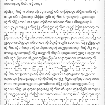
ဖစ္ေနေတာ့ ပိတိျဖစ္မိတယ္။
အဲ့ဒါနဲ႔ ကိုကိုက ပါးစပ္ လိုးခ်င္းတယ္ဆိုၿပီး ေဆြဖာမွာ အိပ္ခိုင္းၿပီး လိုး
တယ္။ ၿပီးခါနီးေတာ့ လီးခြၽတ္ၿပီး ကိုကိုက မ်က္ႏွာကို ပန္းတယ္။
ကိုကို သိပ္ဆိုးတာပဲ အရည္ေတြဆိုတာ အမ်ားႀကီးပဲ ။ ပါးစပ္ထဲေရာ မ်
က္ႏွာ မွာ အႏွံ႔။ ကိုကိုနဲ႔ လိုးလိုက္တာ ကိုကိုက ႏွစ္ခါ ကြၽန္မကေတာ့ ဘ
ယ္နႀကိမ္းမွန္းေတာင္ မသိေတာ့ပါဘူး။ ကိုကိုဆိုးတဲ့ကိုကို။ ကိုကိုၿပီး
သြားေတာ့ ကိုကို႔လီးက မေပ်ာ့မမာေလးျဖစ္ေနတာ အသဲယားလို႔ ထ
ပ္စုတ္ေပးလိုက္တယ္။ ၿပီးေတာ့ ကိုကို႔ကို ဖတ္ၿပီး နခမ္းေတြ စုတ္လိုက္တယ္။
ကိုကိုက အဲ့က်ေတာ့ ငါလိုးမ အိပ္ေတာ့တဲ့ မနက္လင္းေတာ့ ကိုကိုတို႔ လင္မ
ယားျပန္ေတာ့မယ္ဆိုလို႔ မနက္ဆာကို အိမ္မွာပဲ ျပင္ေပးလိုက္တယ္။ မနက္ဆာစား
ၿပီး သူငယ္ခ်င္းက အိမ္သာတက္ဦးမယ္ဆိုၿပီး ေနာက္ေဘးသြားေတာ့ ကို
ကိုေပါ့ သိပ္ဆိုးတာေလ။ “ခ်စ္ လီးစုတ္ေပးဦး” “ကိုကိုကလည္း ဟိုတ
စ္ေယာက္ထြက္လာရင္ ေတြ႕သြားဦးမယ္” “မေတြ႕ပါဘူးကြာ စုတ္စမ္းပါ’’
ကိုကိုက ေျပာေျပာဆိုဆိုပဲ ပုဆိုးလွန္ ၿပီး ကြၽန္မနားေရာက္လာပါေ
တာ့တယ္။ ကြၽန္မလည္း ကိုကိုလီးကို လက္နဲ႔ကိုင္ၾကည့္လိုက္ေတာ့ အမေ
လးေတာ္ေတာ္တင္းေနတာပါလား။ ဒါနဲ႔ ထိုင္ခုံေအာက္ဆင္းၿပီး စု
တ္ေပးလိုက္တယ္။ စုတ္ေနရင္းနဲ႔ ကိုကိုက ဆံပင္ေတြစုကိုင္ၿပီး အတင္း
ထိုးထည့္ေနလို႔ သီးသြားေသးတယ္။ ၿပီးေတာ့ မၿပီးလိုက္ပါဘူး။ သူင
ယ္ခ်င္း တံခါးဖြင့္သံၾကားတာနဲ႔ ကိုယ့္ေနရာကို ျပန္ေနလိုက္ရတယ္။ ဒီ
လိုနဲ႔ သူတို႔ ျပန္သြားတယ္။ ကိုကို ကဖုန္းဆက္လိုက္မယ္ဆိုၿပီး ေျခဟန္ လ