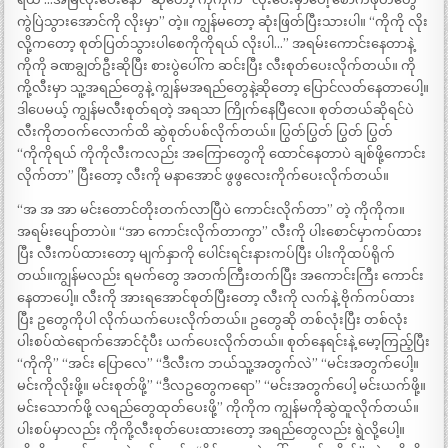
ကွဲပြဲသွားအောင်ကို လိုးမှာ” တဲ့။ ကျွန်မတော့ ဆုံးဖြတ်ပြီးသားပါ။ “ကိုကို လိုး
လို့ကတော့ စုတ်ပြတ်သွားပါစေကိုကိုရယ် လိုးပါ…” အရမ်းကောင်းနေတာနဲ့
ကိုကို ခဏချွတ်ဦးဆိုပြီး စားပွဲပေါ်က ဆင်းပြီး လီးစုတ်ပေးလိုက်တယ်။ ကို
ကို့လီးမှာ သူ့အရည်တွေနဲ့ ကျွန်မအရည်တွေနဲ့ဆိုတော့ ပြောင်လတ်နေတာပေါ့။
ဒါပေမယ့် ကျွန်မလီးစုတ်ရတဲ့ အရသာ ကြိုက်နေပြီလေ။ စုတ်တယ်ဆိုရင်ပဲ
လီးကိုတဝက်လောက်ထိ ဆွဲစုတ်ပစ်လိုက်တယ်။ ပြွတ်ပြွတ် ပြွတ် ပြွတ်
“ကိုကိုရယ် ကိုကိုလီးကလည်း အကြောတွေကို ထောင်နေတာပဲ ချစ်ဖို့ကောင်း
လိုက်တာ” ပြီးတော့ လီးကို မနာအောင် ဖွဖွလေးကိုက်ပေးလိုက်တယ်။
“အ အ အာ မင်းတောင်တိုးတက်လာပြီပဲ ကောင်းလိုက်တာ” တဲ့ ကိုကိုက။
အရမ်းပျော်တာပဲ။ “အာ ကောင်းလိုက်တာကွာ” လီးကို ပါးစောင်မှာကပ်ထား
ပြီး လီးကပ်ထားတော့ မျက်နှာကို ပေါင်းရင်းနားကပ်ပြီး ပါးကိုထပ်ရိုက်
တယ်။ကျွန်မလည်း ရမက်တွေ အတက်ကြီးတက်ပြီး အကောင်းကြီး ကောင်း
နေတာပေါ့။ လီးကို အားရအောင်စုတ်ပြီးတော့ လီးကို လက်နဲ့ ဗိုက်ကပ်ထား
ပြီး ဥတွေကိုပါ လိုက်ယက်ပေးလိုက်တယ်။ ဥတွေဆို တစ်လုံးပြီး တစ်လုံး
ပါးစပ်ထဲရောက်အောင်ငုံပီး ယက်ပေးလိုက်တယ်။ စုတ်နေရင်းနဲ့ မော့ကြည့်ပြီး
“ကိုကို” “အင်း ပြောလေ” “ဒီလီးက ဘယ်သူ့အတွက်လဲ” “မင်းအတွက်ပေါ့။
မင်းကိုလိုးဖို့။ မင်းစုတ်ဖို့” “ဒီလဥတွေကရော” “မင်းအတွက်ပေါ့ မင်းယက်ဖို့။
မင်းသောက်ဖို့ လရည်တွေထုတ်ပေးဖို့” ကိုကိုက ကျွန်မကိုဆွဲထူလိုက်တယ်။
ပါးစပ်မှာလည်း ကိုကို့လီးစုတ်ပေးထားတော့ အရည်တွေလည်း ရွဲလို့ပေါ့။