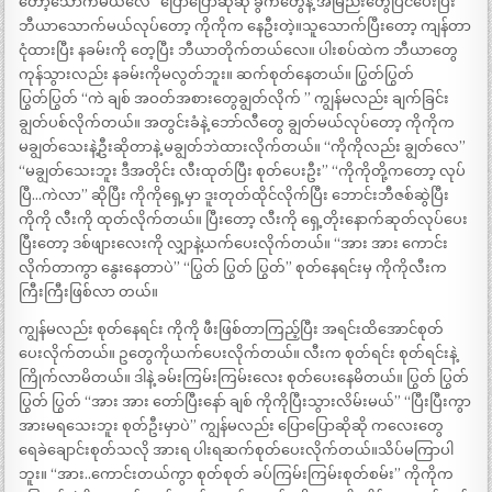
တော့သောက်မယ်လေ” ပြောပြောဆိုဆို ခွက်တွေနဲ့ အမြည်းတွေပြင်ပေးပြီး
ဘီယာသောက်မယ်လုပ်တော့ ကိုကိုက နေဦးတဲ့။သူသောက်ပြီးတော့ ကျန်တာ
ငုံထားပြီး နခမ်းကို တေ့ပြီး ဘီယာတိုက်တယ်လေ။ ပါးစပ်ထဲက ဘီယာတွေ
ကုန်သွားလည်း နခမ်းကိုမလွတ်ဘူး။ ဆက်စုတ်နေတယ်။ ပြွတ်ပြွတ်
ပြွတ်ပြွတ် “ကဲ ချစ် အဝတ်အစားတွေချွတ်လိုက် ” ကျွန်မလည်း ချက်ခြင်း
ချွတ်ပစ်လိုက်တယ်။ အတွင်းခံနဲ့ ဘော်လီတွေ ချွတ်မယ်လုပ်တော့ ကိုကိုက
မချွတ်သေးနဲ့ဦးဆိုတာနဲ့ မချွတ်ဘဲထားလိုက်တယ်။ “ကိုကိုလည်း ချွတ်လေ”
“မချွတ်သေးဘူး ဒီအတိုင်း လီးထုတ်ပြီး စုတ်ပေးဦး” “ကိုကိုတို့ကတော့ လုပ်
ပြီ…ကဲလာ” ဆိုပြီး ကိုကိုရှေ့မှာ ဒူးတုတ်ထိုင်လိုက်ပြီး ဘောင်းဘီဇစ်ဆွဲပြီး
ကိုကို လီးကို ထုတ်လိုက်တယ်။ ပြီးတော့ လီးကို ရှေ့တိုးနောက်ဆုတ်လုပ်ပေး
ပြီးတော့ ဒစ်ဖျားလေးကို လျှာနဲ့ယက်ပေးလိုက်တယ်။ “အား အား ကောင်း
လိုက်တာကွာ နွေးနေတာပဲ” “ပြွတ် ပြွတ် ပြွတ်” စုတ်နေရင်းမှ ကိုကိုလီးက
ကြီးကြီးဖြစ်လာ တယ်။
ကျွန်မလည်း စုတ်နေရင်း ကိုကို ဖီးဖြစ်တာကြည့်ပြီး အရင်းထိအောင်စုတ်
ပေးလိုက်တယ်။ ဥတွေကိုယက်ပေးလိုက်တယ်။ လီးက စုတ်ရင်း စုတ်ရင်းနဲ့
ကြိုက်လာမိတယ်။ ဒါနဲ့ ခမ်းကြမ်းကြမ်းလေး စုတ်ပေးနေမိတယ်။ ပြွတ် ပြွတ်
ပြွတ် ပြွတ် “အား အား တော်ပြီးနော် ချစ် ကိုကိုပြီးသွားလိမ်းမယ်” “ပြီးပြီးကွာ
အားမရသေးဘူး စုတ်ဦးမှာပဲ” ကျွန်မလည်း ပြောပြောဆိုဆို ကလေးတွေ
ရေခဲချောင်းစုတ်သလို အားရ ပါးရဆက်စုတ်ပေးလိုက်တယ်။သိပ်မကြာပါ
ဘူး။ “အား..ကောင်းတယ်ကွာ စုတ်စုတ် ခပ်ကြမ်းကြမ်းစုတ်စမ်း” ကိုကိုက