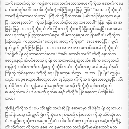
ဘက်ထောက်လိုက်” ကျွန်မကလေးဘက်ထောက်ပေး ကိုကိုက အောက်ကနေ
မက်တပ်ရပ်ပေါ်။ကောင်းလိုက်တဲ့ ဖင်ကြီးကွာ ဗြန်း ဗြန်း” “အ အ…ကိုကိုရယ်
ဘာလို့ ရိုက်တာလည်းကွာ” “ကြိုက်လို့ ရိုက်တာပေါ့ မင်းဖင်ကြီးတွေက ဖွေး
ပြီး ကားနေတာပဲ” “ကိုကို ကြိုက်တယ်ဆိုလည်း သဘောပါ” ဗြန်း ဗြန်း အ အ
ဗြန်း ဗြန်း အ အ ကိုကိုရယ် လီးကြီးက ကိုကိုကကိုင်ပြီးသွင်းနေပြီ။ အမလေး
လေး ရင်ထဲမှာ ပြည့်သွားတာပဲနော်။ အိမ်ကလူနဲ့များ တခြားဆီးပဲ။.ကိုကိုက
ကြာလည်း ကြည်တယ်။ “စောင့်ပေးတော့ ကိုကိုရာ” “အင်း စောင့်ပြီး” ဖွတ်
ဖွတ် ဖွတ် ဖွတ် ဗြန်း ဗြန်း “အ အ အာ အာလာလာ ကောင်းတယ် ကိုကိုရယ်”
“ဖင်ရိုက်ပြီး လိုးတာကောင်းလား” “အင်း ကောင်းတယ်” ကိုကို နောက်က
စောင့်နေရင် ဆံပင်တွေကို စုပြီး လက်တဖက်နဲ့ ဆွဲတယ်။ ခါးက စောင့်တယ်
ကျန်တဲ့လက်တဖက်က နို့တွေကို ကိုင်တယ်။ ကိုယ်တာမှ ပယ်ပယ်နယ်နယ်
ကြီးကို ကိုင်နေတာ။ “ကိုကို ရေး ပြီးတော့မယ်ကွာ….အ အာ…ပြီးပြီး” ကျွန်မ
လည်း ပျော့ခွေသွားပါတော့တယ်။ အဲ့ဒီညက ကိုကိုက မပြီးသေးလို့ဆိုပြီး လီး
စုတ်ခိုင်းတယ်။ ကျွန်မလည်း.မစုတ်ဖူးပေမယ့် ကိုကို့ကို ချစ်တာနဲ့ စုတ်
ပေးလိုက်တယ်။ ဒါပေမယ့် စုတ်ပေးရင် ကိုကိုဖီးဖြစ်နေတော့ ပိတိဖြစ်မိ
တယ်။
အဲ့ဒါနဲ့ ကိုကိုက ပါးစပ် လိုးချင်းတယ်ဆိုပြီး ဆွေဖာမှာ အိပ်ခိုင်းပြီး လိုးတယ်။
ပြီးခါနီးတော့ လီးချွတ်ပြီး ကိုကိုက မျက်နှာကို ပန်းတယ်။ ကိုကို သိပ်ဆိုးတာ
ပဲ အရည်တွေဆိုတာ အများကြီးပဲ ။ ပါးစပ်ထဲရော မျက်နှာ မှာ အနှံ့။ ကိုကိုနဲ့
လိုးလိုက်တာ ကိုကိုက နှစ်ခါ ကျွန်မကတော့ ဘယ်နကြိမ်းမှန်းတောင် မသိ