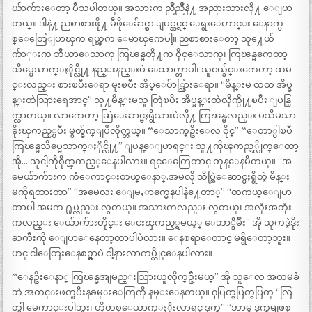
ယ်ာက်ားေတာ့ ပီသပါတယ္။ အသားက ညိဳညိဳနဲ႔ အညားသားလို႔ ေျပာ
တယ္။ ဒါနဲ႔ ညစာစားဖို႔ မီဖိုေခ်ာင္မွာ ျပင္ဆင္ရင္ ေရွးေဟာင္း ေနာက္ပ
စ္ေတြေျပာၾက ရယ္ၾက ေမာၾကေပါ့။ ညစာစားေတာ့ သူ႔ေယ်
က်ာ္းက ဘီယာေသာက္ ကြၽန္မတို႔က ဝိုင္ေသာက္၊ ကြၽန္မကေတာ့
သိပ္မေသာက္ႏိုင္လို႔ နည္းနည္းပဲ ေသာက္တာပါ၊ သူငယ္ခ်င္းကေတာ့ ထမ
င္းလည္း စားၿပီးေရာ မူးၿပီး အိပ္ေပ်ာ္သြားေရာ။ “မိန္းမ ထထ အိပ္ခ
န္းထဲသြားရေအာင္” သူ႔မိန္းမသူ တြဲၿပိး အိပ္ခန္းထဲလိုက္ပို႔ၿပီး ျပန္ထြ
က္လာတယ္။ လာကေတာ့ ဆြဲေဆာင္မႈရွိသားပဲလို႔ ကြၽန္မလည္း မသိမသာ
ခိုးၾကည့္ၿပီး မွတ္ခ်က္ျပဳလိုက္တယ္။ “ေသာက္ဥိးေလ ဝိုင္” “ေတာ္ပါၿပီ
ကြၽန္မသိပ္မေသာက္ႏိုင္လို႔” ျပန္ေျပာရင္း သူ႔ကိုၾကည့္လိုက္ေတာ့
အို… သူငါ့ကိုစိုက္ၾကည့္ေနပါလား။ ရင္ေတြေတာင္ တုန္ေနမိတယ္။ “အ
မေယ်ာက်ားက ကံေကာင္းတယ္ေနာ္.အမလို သိပ္ဆြဲေဆာင္မႈရွိတဲ့ မိန္း
မကိုရထားတာ” “အမေလး ေျမႇာက္မေနပါနဲ႔ေတာ္” “တကယ္ေျပာ
တာပါ အမက ႐ုပ္လည္း လွတယ္။ အသားကလည္း လွတယ္၊ အလုံးအတုံး
ကလည္း ေယ်ာက်ားတိုင္း ေငးၾကည့္ရမယ့္ ေဘာ္ဒိမ်ိဳး” အို သူကဒဲ့ဒိုး
ႀကီးကို ေျပာေနေတာ့တာပါပဲလား။ ေနစရာေတာင္ မရွိေတာ့ဘူး။
ဟင္ ငါေတြးေနစဥ္မွာပဲ ငါ့နားလာကပ္ထိုင္ေနပါလား။
“ေနဥိးေနာ္ ကြၽန္မအျမည္းသြားယူလိုက္ဦးမယ္” အို သူေလ အထမခံ
ဘဲ အတင္းဖတ္ၿပီးနခမ္းေတြကို နမ္းေနတယ္။ ႁပြတ္ႁပြတ္ႁပြတ္ “လြ
တ္ပါ မေကာင္းပါဘူး၊ ဟိုတစ္ေယာက္ႏိုးလာရင္ ဒုက္ခ” “ဘာမွ ဒုက္ခမျဖစ္