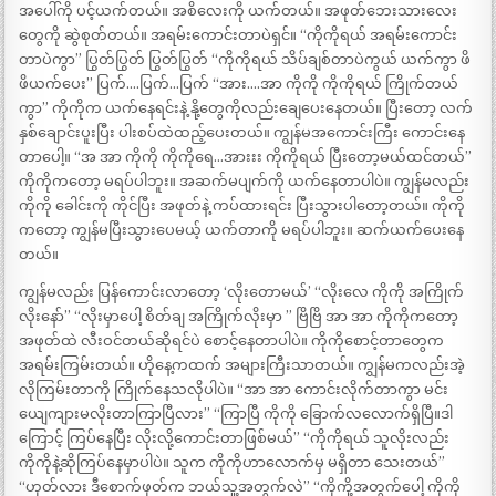
အပေါ်ကို ပင့်ယက်တယ်။ အစိလေးကို ယက်တယ်။ အဖုတ်ဘေးသားလေး
တွေကို ဆွဲစုတ်တယ်။ အရမ်းကောင်းတာပဲရှင်။ “ကိုကိုရယ် အရမ်းကောင်း
တာပဲကွာ” ပြွတ်ပြွတ် ပြွတ်ပြွတ် “ကိုကိုရယ် သိပ်ချစ်တာပဲကွယ် ယက်ကွာ ဖိ
ဖိယက်ပေး’’ ပြက်….ပြက်…ပြက် “အား….အာ ကိုကို ကိုကိုရယ် ကြိုက်တယ်
ကွာ” ကိုကိုက ယက်နေရင်းနဲ့ နို့တွေကိုလည်းချေပေးနေတယ်။ ပြီးတော့ လက်
နှစ်ချောင်းပူးပြီး ပါးစပ်ထဲထည့်ပေးတယ်။ ကျွန်မအကောင်းကြီး ကောင်းနေ
တာပေါ့။ “အ အာ ကိုကို ကိုကိုရေ…အားးး ကိုကိုရယ် ပြီးတော့မယ်ထင်တယ်”
ကိုကိုကတော့ မရပ်ပါဘူး။ အဆက်မပျက်ကို ယက်နေတာပါပဲ။ ကျွန်မလည်း
ကိုကို ခေါင်းကို ကိုင်ပြီး အဖုတ်နဲ့ ကပ်ထားရင်း ပြီးသွားပါတော့တယ်။ ကိုကို
ကတော့ ကျွန်မပြီးသွားပေမယ့် ယက်တာကို မရပ်ပါဘူး။ ဆက်ယက်ပေးနေ
တယ်။
ကျွန်မလည်း ပြန်ကောင်းလာတော့ ‘လိုးတောမယ်’ “လိုးလေ ကိုကို အကြိုက်
လိုးနော်’’ “လိုးမှာပေါ့ စိတ်ချ အကြိုက်လိုးမှာ ” ဗြိဗြိ အာ အာ ကိုကိုကတော့
အဖုတ်ထဲ လီးဝင်တယ်ဆိုရင်ပဲ စောင့်နေတာပါပဲ။ ကိုကိုစောင့်တာတွေက
အရမ်းကြမ်းတယ်။ ဟိုနေ့ကထက် အများကြီးသာတယ်။ ကျွန်မကလည်းအဲ့
လိုကြမ်းတာကို ကြိုက်နေသလိုပါပဲ။ “အာ အာ ကောင်းလိုက်တာကွာ မင်း
ယျေကျားမလိုးတာကြာပြီလား” “ကြာပြီ ကိုကို ခြောက်လလောက်ရှိပြီ။ဒါ
ကြောင့် ကြပ်နေပြီး လိုးလို့ကောင်းတာဖြစ်မယ်” “ကိုကိုရယ် သူလိုးလည်း
ကိုကိုနဲ့ဆိုကြပ်နေမှာပါပဲ။ သူက ကိုကိုဟာလောက်မှ မရှိတာ သေးတယ်”
“ဟုတ်လား ဒီစောက်ဖုတ်က ဘယ်သူ့အတွက်လဲ” “ကိုကို့အတွက်ပေါ့ ကိုကို