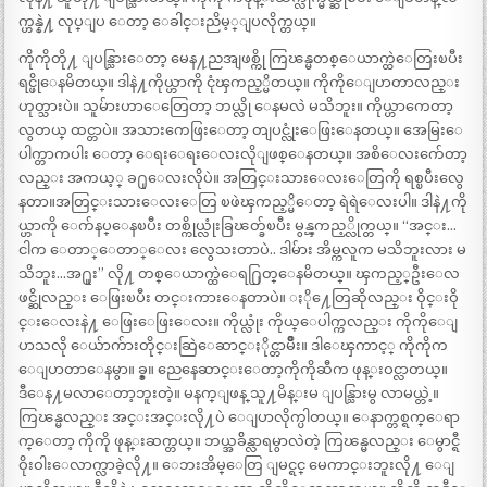
က္ဟန္နဲ႔ လုပ္ျပ ေတာ့ ေခါင္းညိမ့္ျပလိုက္တယ္။
ကိုကိုတို႔ ျပန္သြားေတာ့ မေန႔ညအျဖစ္ကို ကြၽန္မတစ္ေယာက္ထဲေတြးၿပီး
ရင္ဖိုေနမိတယ္။ ဒါနဲ႔ကိုယ္ဟာကို ငုံၾကည့္မိတယ္။ ကိုကိုေျပာတာလည္း
ဟုတ္သားပဲ။ သူမ်ားဟာေတြေတာ့ ဘယ္လို ေနမလဲ မသိဘူး။ ကိုယ္ဟာကေတာ့
လွတယ္ ထင္တာပဲ။ အသားကေဖြးေတာ့ တျပင္လုံးေဖြးေနတယ္။ အေမြးေ
ပါက္တာကပါး ေတာ့ ေရးေရးေလးလိုျဖစ္ေနတယ္။ အစိေလးက်ေတာ့
လည္း အကယ့္ ခ႐ုေလးလိုပဲ။ အတြင္းသားေလးေတြကို ရစ္ၿပီးလွေ
နတာ။အတြင္းသားေလးေတြ ၿဖဲၾကည့္မိေတာ့ ရဲရဲေလးပါ။ ဒါနဲ႔ကို
ယ္ဟာကို ေက်နပ္ေနၿပီး တစ္ကိုယ္လုံးခြၽတ္ခ်ၿပီး မွန္ၾကည့္လိုက္တယ္။ “အင္း…
ငါက ေတာ္ေတာ္ေလး လွေသးတာပဲ.. ဒါမ်ား အိမ္ကလူက မသိဘူးလား မ
သိဘူး…အ႐ူး” လို႔ တစ္ေယာက္ထဲေရ႐ြတ္ေနမိတယ္။ ၾကည့္ဦးေလ
ဖင္ဆိုလည္း ေဖြးၿပီး တင္းကားေနတာပဲ။ ႏို႔ေတြဆိုလည္း ဝိုင္းဝို
င္းေလးနဲ႔ ေဖြးေဖြးေလး။ ကိုယ္လုံး ကိုယ္ေပါက္ကလည္း ကိုကိုေျ
ပာသလို ေယ်ာက်ားတိုင္းဆြဲေဆာင္ႏိုင္တာမ်ိဳး။ ဒါေၾကာင့္ ကိုကိုက
ေျပာတာေနမွာ။ ခ္ခ္။ ညေနေဆာင္းေတာ့ကိုကိုဆီက ဖုန္းဝင္လာတယ္။
ဒီေန႔မလာေတာ့ဘူးတဲ့။ မနက္ျဖန္ သူ႔မိန္းမ ျပန္သြားမွ လာမယ္တဲ့။
ကြၽန္မလည္း အင္းအင္းလို႔ပဲ ေျပာလိုက္ပါတယ္။ ေနာက္တစ္ရက္ေရာ
က္ေတာ့ ကိုကို ဖုန္းဆက္တယ္။ ဘယ္အခ်ိန္လာရမွာလဲတဲ့ ကြၽန္မလည္း ေမွာင္ရီ
ဝိုးဝါးေလာက္လာခဲ့လို႔။ ေဘးအိမ္ေတြ ျမင္ရင္ မေကာင္းဘူးလို႔ ေျ