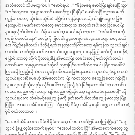
အသံတောင် သိပ်မထွက်ပါ။ “မောင်ရယ်…” “မိန်းမရေ မောင်ပြီးချင်နေပြီကွာ”
“ဟင့်တွေ့လား သူများတောင် မစောင့်ဘူး ပြီးပြီး” မောင်ကပြီးသွားပေမယ့်
ကျွန်မကတော့ ထုံးစံအတိုင်းပဲ မပြီးပဲ ကျန်ခဲ့ရတာပေါ့။ ဒါမျိုးတွေက ဖြစ်
နေကျပါပဲ။ မနက်ရောက်တော့ မောင်အတွက် အထုတ်အပိုးတွေပြင်ပေးပြီး
နားနေလိုက်ပါတယ်။ “မိန်းမ မောင်သွားမယ်နော် တာ့တာ” “အင်းပါ ကားကို
ဂရုစိုက်မောင်းနော်” မောင့်ကို ခြံတံခါးဖွင့်ပေးရင် မောင့်ကားပျောက်တဲ့အထိ
ငေးကြည့်နေမိတယ်။ ဒီလိုနဲ့ ရက်အနည်းငယ်ကြာတော့ ရန်ကုန်က သူငယ်ချင်း
မ တစ်ယောက်ဖုန်းဆက်လာတယ်။ သူ့ယျောကျာၤးနေပြည်တော်ကို တာဝန်နဲ့
ပြောင်းတာတဲ့ လိုက်ပို့တာနဲ့ ဒါနဲ့ အိမ်လာပြီး ထမင်းစားဖို့ ဖိတ်လိုက်တယ်။
ကောင်မက ညနေမှလာမယ်ဆိုလို့ ညစာပြင်ပေးလိုက်ရတယ်။ ခြံဝကခေါ်သံ
ကြားလို့ ကြည့်လိုက်တာ သူတို့လင်မယားဖြစ်နေတယ်။ သူငယ်ချင်းနဲ့က ငယ်
သူငယ်ချင်းဆိုပေမယ့် အိမ်ထောင်ကျပြီး ကတည်းက မတွေ့ဖြစ်တာကြာပြီ။
သူယျောကျာ်ဆိုလည်း လိုင်းပေါ်က သူပြလို့ ပုံပဲ မြင်ဖူးတာပါ။ “ဟဲ့ ကောင်မ
ကလေးလည်း မရှိ၊ ယျောကျာ်းလည်း မရှိဆိုတော့ လွတ်လပ်နေတာပေါ့” လို့
သူငယ်ချင်းက တံခါးဖွင့်နေနဲ့ ကျွန်မကို နုတ်ဆက်ပါတယ်။ ကျွန်မလည်း ပြုံး
ပြပြီး “လာလေ အိမ်ထဲဝင်ကြ” “ဒီည နင့်အိမ်မှာ အိပ်မှာနော် တွေ့လား ဘီယာနဲ့
ဝိုင် ဝယ်လာတယ်”။
“အေးပါ အိပ်တာက အိပ်ပါ ဝိုင်ကတော့ ငါမသောက်ဖြစ်တာကြာပြီဟဲ့” “မရ
ဘူး ငါနဲ့နွေ့တုန်းသောက်ရမှာပဲ” “အေးပါ ဟုတ်ပါပြီ” အိမ်ထဲရောက်တော့ သူ့
ယျေကျာ်းနဲ့ မိတ်ဆက်ပေးပါတယ်။သူလည်း.ပြုံးပြ ကိုယ်လည်း ပြုံးပြပေါ့။