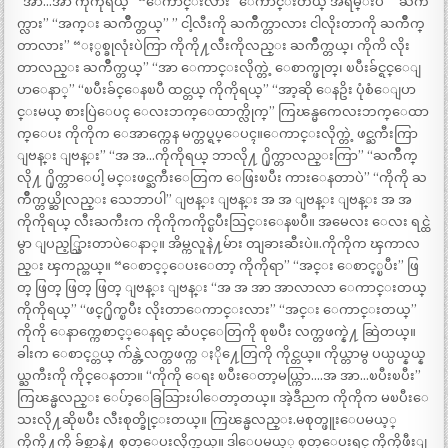
“အာ…အာ ကိုကိုရယ္” “ေကာင္းလား” ေကာင္းတယ္ အရမ္းပဲ” “ႀကိဳ
က္လား” “အက္း ႀကိဳက္တယ္” ” ငါ့လီးကို ႀကိဳက္တာလား ငါလိုးတာကို ႀကိဳက္
တာလား” “ႏွစ္ခုလုံးပဲကြာ ကိုကို႔လီးကိုလည္း ႀကိဳက္တယ္၊ ကိုကိ လိုး
တာလည္း ႀကိဳက္တယ္” “အာ ေကာင္းလိုက္တဲ့ ေစာက္ဖုတ္၊ ၿပီးခ်င္ရင္ေျ
ပာေနာ္” “ၿပီးခ်င္ေနၿပီ ထင္တယ္ ကိုကိုရယ္” “အာ့ဆို ေနဥိး ပုံစံေျပာ
င္းမယ္ စားပြဲေပၚ ေလးဘက္ေထာက္လိုက္” ကြၽန္မကေလးဘက္ေထာ
က္ေပး ကိုကိုက ေအာက္ကေန မက္တပ္ရပ္ေပၚ။ေကာင္းလိုက္တဲ့ ဖင္ႀကီးကြာ
ျဗန္း ျဗန္း” “အ အ…ကိုကိုရယ္ ဘာလို႔ ႐ိုက္တာလည္းကြာ” “ႀကိဳက္
လို႔ ႐ိုက္တာေပါ့ မင္းဖင္ႀကီးေတြက ေဖြးၿပီး ကားေနတာပဲ” “ကိုကို ႀ
ကိဳက္တယ္ဆိုလည္း သေဘာပါ” ျဗန္း ျဗန္း အ အ ျဗန္း ျဗန္း အ အ
ကိုကိုရယ္ လီးႀကီးက ကိုကိုကကိုင္ၿပီးသြင္းေနၿပီ။ အမေလး ေလး ရင္ထဲ
မွာ ျပည့္သြားတာပဲေနာ္။ အိမ္ကလူနဲ႔မ်ား တျခားဆီးပဲ။.ကိုကိုက ၾကာလ
ည္း ၾကည္တယ္။ “ေစာင့္ေပးေတာ့ ကိုကိုရာ” “အင္း ေစာင့္ၿပီး” ဖြ
တ္ ဖြတ္ ဖြတ္ ဖြတ္ ျဗန္း ျဗန္း “အ အ အာ အာလာလာ ေကာင္းတယ္
ကိုကိုရယ္” “ဖင္႐ိုက္ၿပီး လိုးတာေကာင္းလား” “အင္း ေကာင္းတယ္”
ကိုကို ေနာက္ကေစာင့္ေနရင္ ဆံပင္ေတြကို စုၿပီး လက္တဖက္နဲ႔ ဆြဲတယ္။
ခါးက ေစာင့္တယ္ က်န္တဲ့လက္တဖက္က ႏို႔ေတြကို ကိုင္တယ္။ ကိုယ္တာမွ ပယ္ပယ္နယ္န
ယ္ႀကီးကို ကိုင္ေနတာ။ “ကိုကို ေရး ၿပီးေတာ့မယ္ကြာ….အ အာ…ၿပီးၿပီး”
ကြၽန္မလည္း ေပ်ာ့ေခြသြားပါေတာ့တယ္။ အဲ့ဒီညက ကိုကိုက မၿပီးေ
သးလို႔ဆိုၿပီး လီးစုတ္ခိုင္းတယ္။ ကြၽန္မလည္း.မစုတ္ဖူးေပမယ့္
ကိုကို႔ကို ခ်စ္တာနဲ႔ စုတ္ေပးလိုက္တယ္။ ဒါေပမယ့္ စုတ္ေပးရင္ ကိုကိုဖီးျ