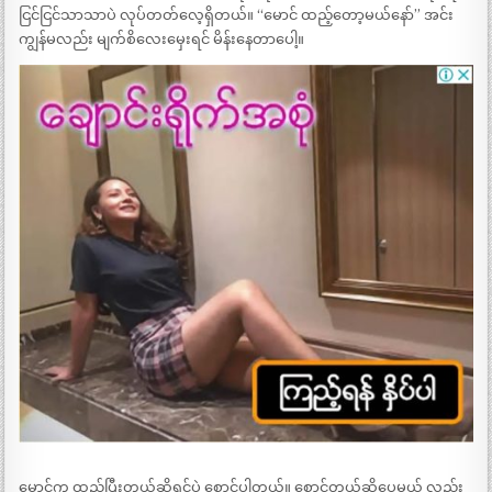
ငြင်ငြင်သာသာပဲ လုပ်တတ်လေ့ရှိတယ်။ “မောင် ထည့်တော့မယ်နော်” အင်း
ကျွန်မလည်း မျက်စိလေးမှေးရင် မိန်းနေတာပေါ့။
မောင်က ထည့်ပြီးတယ်ဆိုရင်ပဲ စောင့်ပါတယ်။ စောင့်တယ်ဆိုပေမယ့် လည်း