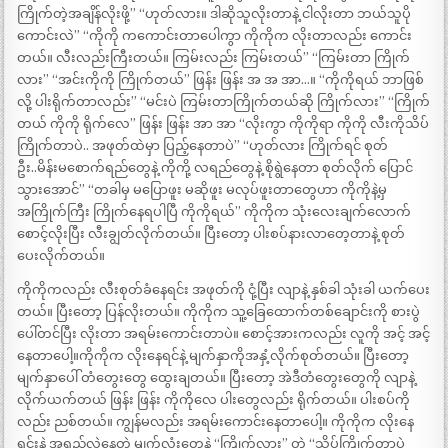
ကြိုက်တဲ့အချိန်လိုးဖို့” “ဟုတ်လား။ ဒါဆိုသူလိုးတာနဲ့ ငါလိုးတာ ဘယ်သူပို
ကောင်းလဲ” “ကိုကို ကကောင်းတာပေါကွာ ကိုကိုက လိုးတာလည်း ကောင်း
တယ်။ လီးလည်းကြီးတယ်။ ကြမ်းလည်း ကြမ်းတယ်” “ကြမ်းတာ ကြိုက်
လား” “အင်းကိုကို ကြိုက်တယ်” ဖြန်း ဖြန်း အ အ အာ…။ “ကိုကိုရယ် ဘာဖြစ်
လို့ ပါးရိုက်တာလည်း” “မင်းပဲ ကြမ်းတာကြိုက်တယ်ဆို ကြိုက်လား” “ကြိုက်
တယ် ကိုကို ရိုက်လေ” ဖြန်း ဖြန်း အာ အာ “လိုးကွာ ကိုကိုရာ ကိုကို လီးကိုသိပ်
ကြိုက်တာပဲ.. အဖုတ်ထဲမှာ ပြည့်နေတာပဲ” “ဟုတ်လား ကြိုက်ရင် စုတ်
ဦး..မိန်းမစောက်ရည်တွေနဲ့ ကိုကို့ လရည်တွေနဲ့ စိုရွဲနေတာ စုတ်လိုက် ပြောင်
သွားအောင်” “တခါမှ မပြောဖူး မဆိုဖူး မလုပ်ဖူးတာတွေဟာ ကိုကိုနဲ့မှ
အကြိုက်ကြီး ကြိုက်နေရပါပြီ ကိုကိုရယ်” ကိုကိုက သုံးလေးချက်လောက်
စောင့်လိုးပြီး လီးချွတ်လိုက်တယ်။ ပြီးတော့ ပါးစပ်နားလာတေ့တာနဲ့ စုတ်
ပေးလိုက်တယ်။
ကိုကိုကလည်း လီးစုတ်ခံနေရင်း အဖုတ်ကို ငုံ့ပြီး လျာနဲ့ နှစ်ခါ သုံးခါ ယက်ပေး
တယ်။ ပြီးတော့ ပြန်လိုးတယ်။ ကိုကိုက သူ့ခြေထောက်တစ်ချောင်းကို စားပွဲ
ပေါ်တင်ပြီး လိုးတာ အရမ်းကောင်းတာပဲ။ စောင့်အားကလည်း လူကို အင့် အင့်
နေတာပေါ့။ကိုကိုက လိုးနေရင်နဲ့ မျက်နှာကိုအနှံ့လိုက်စုတ်တယ်။ ပြီးတော့
မျက်နှာပေါ် တံတွေးတွေ ထွေးချတယ်။ ပြီးတော့ အဲဒီတံတွေးတွေကို လျာနဲ့
လိုက်ယက်တယ် ဖြန်း ဖြန်း ကိုကိုလေ ပါးတွေလည်း ရိုက်တယ်။ ပါးစပ်ကို
လည်း ညစ်တယ်။ ကျွန်မလည်း အရမ်းကောင်းနေတာပေါ့။ ကိုကိုက လိုးနေ
ရင်းနဲ့ အရည်လဲ့နေတဲ့ မျက်လုံးတွေနဲ့ “ကြိုက်လား” တဲ့ “သိပ်ကြိုက်တာပဲ