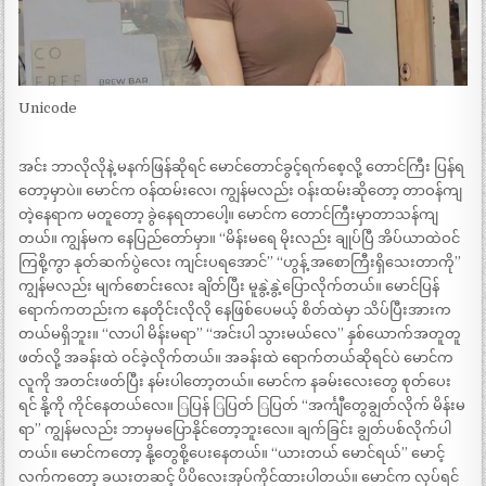
Unicode
အင်း ဘာလိုလိုနဲ့ မနက်ဖြန်ဆိုရင် မောင်တောင်ခွင့်ရက်စေ့လို့ တောင်ကြီး ပြန်ရ
တော့မှာပဲ။ မောင်က ဝန်ထမ်းလေ၊ ကျွန်မလည်း ဝန်းထမ်းဆိုတော့ တာဝန်ကျ
တဲ့နေရာက မတူတော့ ခွဲနေရတာပေါ့။ မောင်က တောင်ကြီးမှာတာသန်ကျ
တယ်။ ကျွန်မက နေပြည်တော်မှာ။ “မိန်းမရေ မိုးလည်း ချုပ်ပြီ အိပ်ယာထဲဝင်
ကြစို့ကွာ နုတ်ဆက်ပွဲလေး ကျင်းပရအောင်” “ဟွန့် အစောကြီးရှိသေးတာကို”
ကျွန်မလည်း မျက်စောင်းလေး ချိတ်ပြီး မူနွဲ့နွဲ့ပြောလိုက်တယ်။ မောင်ပြန်
ရောက်ကတည်းက နေတိုင်းလိုလို နေဖြစ်ပေမယ့် စိတ်ထဲမှာ သိပ်ပြီးအားက
တယ်မရှိဘူး။ “လာပါ မိန်းမရာ” “အင်းပါ သွားမယ်လေ” နှစ်ယောက်အတူတူ
ဖတ်လို့ အခန်းထဲ ဝင်ခဲ့လိုက်တယ်။ အခန်းထဲ ရောက်တယ်ဆိုရင်ပဲ မောင်က
လူကို အတင်းဖတ်ပြီး နမ်းပါတော့တယ်။ မောင်က နခမ်းလေးတွေ စုတ်ပေး
ရင် နို့ကို ကိုင်နေတယ်လေ။ ြပြန် ြပြတ် ြပြတ် “အင်္ကျီတွေချွတ်လိုက် မိန်းမ
ရာ” ကျွန်မလည်း ဘာမှမပြောနိုင်တော့ဘူးလေ။ ချက်ခြင်း ချွတ်ပစ်လိုက်ပါ
တယ်။ မောင်ကတော့ နို့တွေစို့ပေးနေတယ်။ “ယားတယ် မောင်ရယ်” မောင့်
လက်ကတော့ ခယးတဆင့် ပိပိလေးအုပ်ကိုင်ထားပါတယ်။ မောင်က လုပ်ရင်