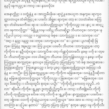
ပာလိုက္တယ္။ ဒီလိုနဲ႔ ညေနေစာင့္ေတာ့ ကိုကိုေရာက္လာတယ္။ ကိုကို ကဒီေ
န႔ပို ၾကည့္ေကာင္းေနသလိုပဲ။
အေနာက္တိုင္း ဝတ္စုံနဲ႔ ေအာက္ကမီးခိုးေရာင္နဲ႔အေပၚက အနက္ေရာက္ဝ
တ္ထားတယ္။ တံခါးဖြင့္ေပးၿပီး အိမ္ထဲေရာက္ေတာ့ ေဘးတံခါးေတြေ
ရာ၊ တံခါးမႀကီးေရာ ေသခ်ာပတ္လိုက္တယ္။ “ကိုကိုလည္းေနာ္ ေစာင့္ရ
တာ ၾကာလိုက္တာ” “ခ်စ္တို႔လမ္းထိပ္က ဘီယာဆိုင္မွာ ဘီယာဝင္ေသာက္ေန
လို႔ပါ ပုလင္းလည္း ဝယ္လာတယ္ ခ်စ္ေသာက္ခ်င္လည္း ေသာက္ေလ”
“အင္း နည္းနည္းေတာ့ေသာက္မယ္ေလ” ေျပာေျပာဆိုဆို ခြ
က္ေတြနဲ႔ အျမည္းေတြျပင္ေပးၿပီး ဘီယာေသာက္မယ္လုပ္ေတာ့
ကိုကိုက ေနဦးတဲ့။သူေသာက္ၿပီးေတာ့ က်န္တာငုံထားၿပီး နခမ္းကို ေတ့ၿ
ပီး ဘီယာတိုက္တယ္ေလ။ ပါးစပ္ထဲက ဘီယာေတြကုန္သြားလည္း နခမ္းကိုမ
လြတ္ဘူး။ ဆက္စုတ္ေနတယ္။ ႁပြတ္ႁပြတ္ ႁပြတ္ႁပြတ္ “ကဲ ခ်စ္ အဝတ္အစားေ
တြခြၽတ္လိုက္ ” ကြၽန္မလည္း ခ်က္ျခင္းခြၽတ္ပစ္လိုက္တယ္။ အတြင္းခံ
နဲ႔ ေဘာ္လီေတြ ခြၽတ္မယ္လုပ္ေတာ့ ကိုကိုက မခြၽတ္ေသးနဲ႔ဦးဆိုတာ
နဲ႔ မခြၽတ္ဘဲထားလိုက္တယ္။ “ကိုကိုလည္း ခြၽတ္ေလ” “မခြၽတ္ေသး
ဘူး ဒီအတိုင္း လီးထုတ္ၿပီး စုတ္ေပးဦး” “ကိုကိုတို႔ကေတာ့ လုပ္ၿပီ…ကဲ
လာ” ဆိုၿပီး ကိုကိုေရွ႕မွာ ဒူးတုတ္ထိုင္လိုက္ၿပီး ေဘာင္းဘီဇစ္ဆြဲၿပီး ကိုကို
လီးကို ထုတ္လိုက္တယ္။ ၿပီးေတာ့ လီးကို ေရွ႕တိုးေနာက္ဆုတ္လုပ္ေပးၿပီးေ
တာ့ ဒစ္ဖ်ားေလးကို လွ်ာနဲ႔ယက္ေပးလိုက္တယ္။ “အား အား ေကာင္းလိုက္
တာကြာ ေႏြးေနတာပဲ” “ႁပြတ္ ႁပြတ္ ႁပြတ္” စုတ္ေနရင္းမွ ကိုကိုလီး