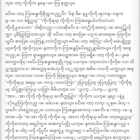
က္ေတာ့ ကိုကိုက နခမ္းေတြ စုတ္တယ္။
ၿပီးေတာ့ ကြၽန္မကိုစိုက္ၾကည့္ၿပီး “ခ်စ္ ဒီေန႔ကိုကို ၾကမ္းၾက
မ္းေလး ခ်စ္ခ်င္တယ္” “ကိုကိုရယ္ ကိုကိုက ကြၽန္မေယ်ာက်ားပဲဟာ
ကိုကို႔သေဘာ” ဒါဆိုလည္း လာဆိုၿပီး ေဘာ္လီကိုအတင္းေစာင့္ဆြဲလို
က္တာ ျဖဳတ္ထြက္သြားတယ္။ ‘အို’ ၿပီးေတာ့ စားပြဲေပၚက စားစရာေတြကိုဖ
ယ္ၿပီး စားပြဲေပၚတြန္းလဲလိုက္တယ္။ ၿပီးေတာ့ အတြင္းခံကို ၿဖဲပစ္လိုက္တ
ယ္။ကိုကို အဲ့လိုလုပ္ေနတာကိုက ကြၽန္မပိုၿပီးရင္ခုန္လာမိတယ္။ ကိုကို အၾ
ကည့္ေတြက စူးရွေနတယ္။ အဝတ္အစားေတြ မရွိေတာ့ ကိုကို ေျခေ
ထာက္ကားခိုင္းၿပီး ကြၽန္မအဖုတ္ကို ကုန္းယက္ေတာ့တာပဲ။ ကိုကိုေလး သိ
ပ္ယက္တတ္တာပဲ။ ေအာက္ကေန အေပၚကို ပင့္ယက္တယ္။ အစိေလးကို ယက္တယ္။ အဖု
တ္ေဘးသားေလးေတြကို ဆြဲစုတ္တယ္။ အရမ္းေကာင္းတာပဲရွင္။
“ကိုကိုရယ္ အရမ္းေကာင္းတာပဲကြာ” ႁပြတ္ႁပြတ္ ႁပြတ္ႁပြတ္ “ကိုကိုရ
ယ္ သိပ္ခ်စ္တာပဲကြယ္ ယက္ကြာ ဖိဖိယက္ေပး’’ ျပက္….ျပက္…ျပက္
“အား….အာ ကိုကို ကိုကိုရယ္ ႀကိဳက္တယ္ကြာ” ကိုကိုက ယက္ေနရင္းနဲ႔
ႏို႔ေတြကိုလည္းေခ်ေပးေနတယ္။ ၿပီးေတာ့ လက္ႏွစ္ေခ်ာင္း
ပူးၿပီး ပါးစပ္ထဲထည့္ေပးတယ္။ ကြၽန္မအေကာင္းႀကီး ေကာင္းေန
တာေပါ့။ “အ အာ ကိုကို ကိုကိုေရ…အားးး ကိုကိုရယ္ ၿပီးေတာ့မယ္ထင္တယ္”
ကိုကိုကေတာ့ မရပ္ပါဘူး။ အဆက္မပ်က္ကို ယက္ေနတာပါပဲ။ ကြၽန္မလည္း
ကိုကို ေခါင္းကို ကိုင္ၿပီး အဖုတ္နဲ႔ ကပ္ထားရင္း ၿပီးသြားပါေတာ့တယ္။
ကိုကိုကေတာ့ ကြၽန္မၿပီးသြားေပမယ့္ ယက္တာကို မရပ္ပါဘူး။ ဆက္ယက္ေ