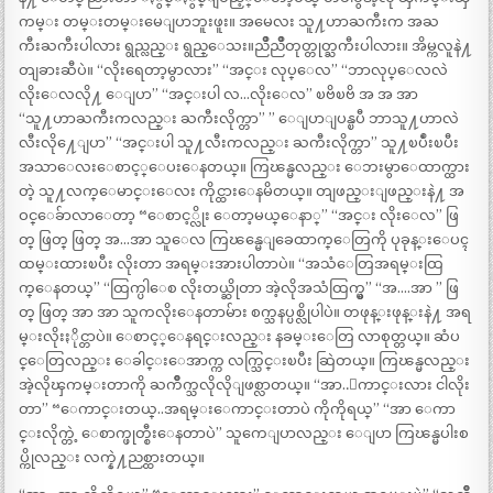
ကမ္း တမ္းတမ္းမေျပာဘူးဖူး။ အမေလး သူ႔ဟာႀကီးက အႀ
ကီးႀကီးပါလား ရွည္လည္း ရွည္ေသး။ညိဳညိဳတုတ္တုတ္ႀကီးပါလား။ အိမ္ကလူနဲ႔
တျခားဆီပဲ။ “လိုးရေတာ့မွာလား” “အင္း လုပ္ေလ” “ဘာလုပ္ေလလဲ
လိုးေလလို႔ ေျပာ” “အင္းပါ လ…လိုးေလ” ၿဗိၿဗိ အ အ အာ
“သူ႔ဟာႀကီးကလည္း ႀကီးလိုက္တာ” ” ေျပာျပန္ၿပီ ဘာသူ႔ဟာလဲ
လီးလို႔ေျပာ” “အင္းပါ သူ႔လီးကလည္း ႀကီးလိုက္တာ” သူ႔ၿပဳံးၿပီး
အသာေလးေစာင့္ေပးေနတယ္။ ကြၽန္မလည္း ေဘးမွာေထာက္ထား
တဲ့ သူ႔လက္ေမာင္းေလး ကိုင္ထားေနမိတယ္။ တျဖည္းျဖည္းနဲ႔ အ
ဝင္ေခ်ာလာေတာ့ “ေစာင့္လိုး ေတာ့မယ္ေနာ္” “အင္း လိုးေလ” ဖြ
တ္ ဖြတ္ ဖြတ္ အ…အာ သူေလ ကြၽန္မေျခေထာက္ေတြကို ပုခုန္းေပၚ
ထမ္းထားၿပီး လိုးတာ အရမ္းအားပါတာပဲ။ “အသံေတြအရမ္းထြ
က္ေနတယ္” “ထြက္ပါေစ လိုးတယ္ဆိုတာ အဲ့လိုအသံထြက္မွ” “အ….အာ ” ဖြ
တ္ ဖြတ္ အာ အာ သူကလိုးေနတာမ်ား စက္သနပ္ပစ္လိုပါပဲ။ တဖုန္းဖုန္းနဲ႔ အရ
မ္းလိုးႏိုင္တာပဲ။ ေစာင့္ေနရင္းလည္း နခမ္းေတြ လာစုတ္တယ္။ ဆံပ
င္ေတြလည္း ေခါင္းေအာက္က လက္သြင္းၿပီး ဆြဲတယ္။ ကြၽန္မလည္း
အဲ့လိုၾကမ္းတာကို ႀကိဳက္သလိုလိုျဖစ္လာတယ္။ “အာ..ေကာင္းလား ငါလိုး
တာ” “ေကာင္းတယ္..အရမ္းေကာင္းတာပဲ ကိုကိုရယ္” “အာ ေကာ
င္းလိုက္တဲ့ ေစာက္ဖုတ္စီးေနတာပဲ” သူကေျပာလည္း ေျပာ ကြၽန္မပါးစ
ပ္ကိုလည္း လက္နဲ႔ညစ္ထားတယ္။