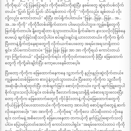
ကိုကိုရယ်” လို့ ပြန်ပြောရင်း ကိုကိုခေါင်းကိုဆွဲပြီး နခမ်းတွေ ဆွဲစုတ်ပစ်လိုက်
တယ်။ “ပြွတ် ပြွတ် ပြွတ် သိပ်ချစ်တာပဲ ကိုကို” “ကိုကိုလည်း ချစ်တယ် လိုး
လို့လည်း ကောင်းတယ်” ဆိုပြီး ထပ်ရိုက်ပါတယ်။ “ဖြန်း…ဖြန်း…ဖြန်း… အ…
အ…အ ကိုကို” ကိုကိုဒီတစ်ခါရိုက်တာက ပါးမဟုတ်ပါဘူး။ ကျွန်မနို့တွေကို
ဖြတ်ရိုက်တာပါ။ နို့တွေဆိုတာ ရဲသွားတာပါပဲ။ ရိုက်ခါစက နားသလိုလိုဖြစ်နေ
ပေမယ့် ချက်ခြင်းဆိုသလိုပါပဲ။ စပ်ဖျင်းဖျင်းနဲ့ ယားလာတယ်။ ကိုကိုက ရိုက်
ပြီးတာနဲ့ ရိုက်တဲ့နေရာတွေကို လိုက်ယက်ပေးတော့ အရမ်းအရသာရှိတာပဲ
ရှင်။ သိပ်ကောင်းတာပဲ။ “ဖြန်း ဖြန်း ဖြန်း အာ အာ ကိုကိုရယ် ကောင်းတယ်
ကွာ ကြိုက်တယ်” လို့ပြောလိုက်ရင်း ကိုကိုဂုတ်ကလေးကို ခိုပြီး ခြေထောက်
တွေကို ကိုကို့ခါးချိတ်ပြီး ကော့ပေးနေမိတာပေ့ါ။
ပြီးတော့ ကိုကိုက ခြေထောက်နေကနေ သူ့ဘက်ကို နည်းနည်းဆွဲလိုက်တယ်။
ကျွန်မဖင်တစ်ခြမ်းက စားပွဲနဲ့လွတ်သွားတယ်။ ပြီးတော့ ကိုကိုက သူ့လီးကို
အဆုံးနီးပါးဆွဲထုတ်ပြီး တစ်ချက်ခြင်း စောင့်လိုးတယ်။ လူကို မျက်ဖြူတွေပါ
စိုက်သွားသလိုပါပဲရှင်။ တစ်ခါမှ ဒီလောက်အရသာရှိရှိ မခံစားရဘူးလေ။ပြီး
တော့ ကိုကိုက ခြေထောက်တွေကို ကိုင်ခိုင်းတာနဲ့ ကိုယ့်ခြေထောက်တွေကို
ကိုယ်ပြန်ကိုင်ပေးထားတယ်။ ကိုကိုကတော့ အားပါတဲ့ စောင့်ချက်တွေနဲ့ ဆက်
လိုးနေတာပေါ့။ “အာ အာကိုကို ….ကိုကိုရေ” ကိုကိုလေ သိပ်ဆိုးတာပဲ လိုးနေ
ရင်း လက်မနဲ့ အစိလေးကို ခြေပေးနေတာ တကယ့်ကို နတ်ပြည်ရောက်သလို
ပါပဲ။ ပြောမပြတတ်အောင်ကို ကောင်းတာပါရှင်။ “အရမ်းကောင်းတာပဲ ကိုကို
ရယ် …အမြဲလိုးပေးနော်” ဆိုတော့ ကိုကိုက “လိုးပေးမှာပေါ့ စောက်ဖုတ်တွေ