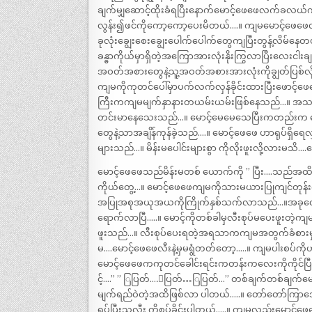
ချက်မျှဆောင့်ထိုးခံရပြီးနောက်မောင့်ဖေဖေလက်ခလယ်
လွန်း၍ဖင်ကိုကော့ကော့ပေးမိတယ်….။ ကျမမောင့်ဖေဖေလိ
ခုလုံးချွေးစေးချွေးပေါက်ပေါက်တွေကျပြီးတွန့်လိမ်န
ခန္ဓာကိုယ်မှာရှိတဲ့အကြောအားလုံးနိုးကြွလာပြီးလေးငါး
အဝတ်အစားတွေနဲ့သူ့အဝတ်အစားအားလုံးကိုချွတ်ပြစ်လိ
ကျမကိုကုတင်ပေါ်မှာပက်လက်လှန်ခိုင်းထားပြီးဖောင့်ဖ
ကြီးကကျမမျက်နှာနားတယမ်းယမ်းဖြစ်နေသည်…။ အသက် ၅
တင်းမာနေသေးသည်…။ မောင့်မေမေသေပြီးကတည်းက မော
တွေနဲ့သာအချိန်ကုန်ခဲ့သည်….။ မောင့်ဖေဖေ ဟာရုပ်ရှိရေ
များသည်…။ မိန်းမပေါင်းများစွာ ကိုလိုးဖူးလို့လားမ
မောင့်ဖေဖေသည်မိန်းမတစ် ယောက်ကို ” ပြီး….သည်အထိ
ကိုယ်တွေ့…။ မောင့်ဖေဖေကျမကိုသားမယားပြုကျင်တုန်
အပြုအစုအယုအယကိုကြိုက်နှစ်သက်လာသည်…။အခုတော့က
ရောက်လာပြီ…..။ မောင့်ကိုတစ်ခါမှလီးစုပ်မပေးဖူးတဲ့
ဖူးသည်…။ လီးစုပ်ပေးရတဲ့အရသာကကျမအတွက်ခံစားမှု
မ….မောင့်ဖေဖေလီးနဲ့မှမရွံတတ်တော့…..။ ကျမပါးစပ်က
မောင့်ဖေဖေကကုတင်ခေါင်းရင်းကတန်းကလေးကိုကိုင်ပြီးက
င့်….” ” ြပြတ်….ြပြတ်…ြပြတ်…” တစ်ချက်တစ်ချက်
မျက်ရည်ဝဲတဲ့အထိဖြစ်လာ ပါတယ်…..။ တော်တော်ကြာအော
ရပ်ပြီးသူ့လီး ကိုစုပ်ခိုင်းပါတယ်…..။ ကျမလည်းမောင့်