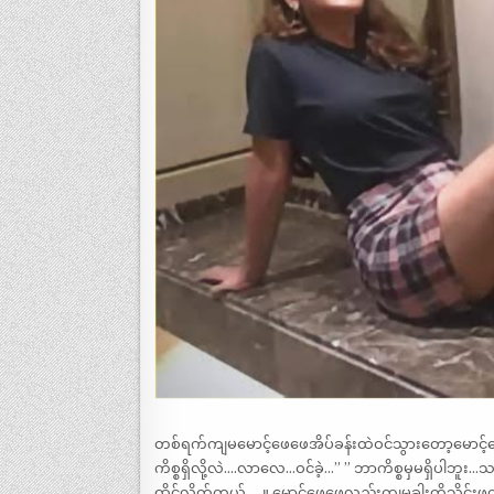
တစ်ရက်ကျမမောင့်ဖေဖေအိပ်ခန်းထဲဝင်သွားတော့မော
ကိစ္စရှိလို့လဲ….လာလေ…ဝင်ခဲ့…” ” ဘာကိစ္စမှမရှိပါဘူး…
ထိုင်လိုက်တယ်…..။ မောင့်ဖေဖေလည်းကျမခါးကိုသိုင်းဖ