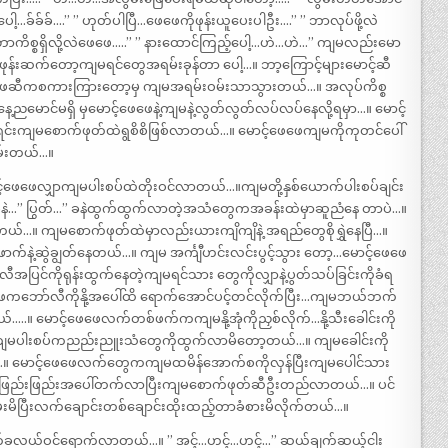
…ခ်ခ်ခ်….” ” ဟုတ်ပါပြီ…ဖေဖေကိုဖုန်းယူပေးပါဦး….” ” ဘာလုပ်ဖို့လဲ
ကိစ္စရှိလို့လဲဖေဖေ…..” ” နားထောင်ကြည့်ပေါ့…ဟဲ…ဟဲ…” ကျမလည်းမော
ီဖုန်းဆက်တော့ကျမရင်တွေအရမ်းခုန်တာ ပေါ့…။ ဘာ့ကြောင့်များမောင့်ဆီ
်ဖေဖေဆီကစကားကြားတော့မှ ကျမအရမ်းဝမ်းသာသွားတယ်…။ အလုပ်ကိစ္စ
့ညမောင်မရှိ မှမောင့်ဖေဖေနဲ့ကျမနဲ့လွတ်လွတ်လပ်လပ်နေလို့ရမှာ…။ မောင့်
် ရင်းကျမစောက်ဖုတ်ထဲရွစိစိဖြစ်လာတယ်…။ မောင့်ဖေဖေကျမကိုကုတင်ပေါ်
မ်းတယ်…။
်ဖေဖေလျှာကျမပါးစပ်ထဲတိုးဝင်လာတယ်…။ကျမတို့နှစ်ယောက်ပါးစပ်ချင်း
…” ခနဲ…” ပြွတ်…” ခနဲထွက်ထွက်လာတဲ့အသံတွေကအခန်းထဲမှာဆူညံနေ တာပဲ…။
တယ်…။ ကျမစောက်ဖုတ်ထဲမှာလည်းယားကျိကျိနဲ့ အရည်တွေစိုရွှဲနေပြီ…။
က်နဲ့ဆွဲချွတ်နေတယ်…။ ကျမ အင်္ကျီဟင်းလင်းပွင့်သွား တော့…မောင့်ဖေဖေ
ပြင်ကိုရုန်းထွက်နေတဲ့ကျမရင်သား တွေကိုလျှာနဲ့ပွတ်သပ်ခြင်းကိုခံရ
ေဖေကဘော်လီကိုနို့အပေါ်ထိ ရောက်အောင်ပင့်တင်လိုက်ပြီး…ကျမဘယ်ဘက်
့နေတယ်…..။ မောင့်ဖေဖေလက်တစ်ဖက်ကကျမနို့အုံကိုညှစ်လိုက်…နို့သီးခေါင်းကို
ော့ကျမပါးစပ်ကညည်းညူးသံတွေကိုထွက်လာမိတော့တယ်…။ ကျမခေါင်းကို
…။ မောင့်ဖေဖေလက်တွေကကျမထမိန်အောက်စကိုလှန်ပြီးကျမပေါင်သား
ြည်းဖြည်းအပေါ်တက်လာပြီးကျမစောက်ဖုတ်ဆီဦးတည်လာတယ်…။ ပင်
ပြီးလက်ချောင်းတစ်ချောင်းထိုးထည့်တာခံစားမိလိုက်တယ်…။
လက်ခလယ်ဝင်ရောက်လာတယ်…။ ” အင့်…ဟင့်…ဟင့်…” ဆယ်ချက်ဆယ့်ငါး