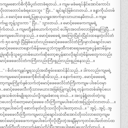
ကကျမစောက်စိကိုဖိပွတ်တာခံရတယ်…။ ကျမ မခံမရပ်နိုင်အောင်ကောင်း
ုးတာတောင်မခံရသေးဘူး ” ပြီး…” ချင်ချင်ဖြစ်လာတယ်…။ ခန္ဓာကိုယ်တစ်
ေတယ်…။ မောင့်ဖေ ဖေရဲ့ပြုစုယုယမှု့အောက်မှာသာယာနေမိတယ်…။ ကျမ
ချက်မျှ တွန့်သွားကာ ” ပြီး…” သွားတယ်…။ မောင့်ဖေဖေကကျမရဲ့
ုက်တယ်…။ ကျမတို့နှစ်ယောက်ကုတင် ပေါ်မှာအဝတ်ဗလာဖြစ်နေကြပြီ…..။
ေဖေကျမပေါ်လာခွသည်…။ မောင့်ဖေဖေရဲ့အကြောပြိုင်းပြိုင်းထနေတဲ့လိင်တံ
၀ ကျော် ပြီဖြစ်သော်လည်းမောင့်ဖေဖေလိင်တံကြီးမှာသံချောင်းပမာ
င့်ဖေဖေဟာနောက်မိန်းမမယူဘဲကုမ္ပဏီကစာရေးမတွေစပွန်ဆာမိန်းမ
လျှံမုဆိုးဖိုသူဌေးတစ်ယောက်ဆိုတော့စပွန်ဆာလိုချင်တဲ့မိန်းမတွေကလည်း
သိ….မောင့်ဖေဖေလိင်တံကကြီးလည်းကြီးရှည်လည်းရှည်နေသည်….။
…” ၊ စိတ်ကျေနပ်မှု့ရသည်အထိစွမ်းဆောင်နိုင်သည်…။ ဒါကလည်းကျမရဲ့
းကကျမမောင့်ဖေဖေကိုစိတ်ဆိုးမိသည်…။ နောက်တော့…မောင့်ဖေဖေရဲ့
ျမကြိုက်နှစ်သက်တဲ့မောင့်ဖေဖေလိင်တံကြီးကကျမ ပါးစပ်ဝမှာ
ကျမ…မောင့်ဖေဖေလီးကိုသားမယားအဖြစ်ပြုကျင့်ခံရ တုန်းကတစ်ခါစုပ်ပေး
့အသစ်တစ်မျိုးရတယ်လို့ကျမခံစားရ တယ်….။ အလွန်ရွံတတ်တဲ့ကျ
ိုဟပေးလိုက်တော့မောင့်ဖေဖေ လီးကြီးကျမပါးစပ်ထဲအပြည့်ဝင်လာတယ်…..။
ျမပါးစပ်ကို စောက်ဖုတ်လိုးသလိုလိုးပါတော့တယ်…။ ” အွင့်…အွင့်…အွ
မောင့်ဖေဖေလီးကြီးကကျမလည်ချောင်းထဲထိအောင်တိုးဝင်လာတော့ကျမ
င်မောင့်ဖေဖေကကျမပါးစပ်ကိုလိုးပြီးတဲ့အချိန်မှာကုတင်ပေါ်မတ်တပ်ထ
ဖေဖေလီးကြီးကိုညာလက်နဲ့ဆုပ်ကိုင်ပြီးအားရပါးရစုပ်ပေးလိုက်တယ်…။