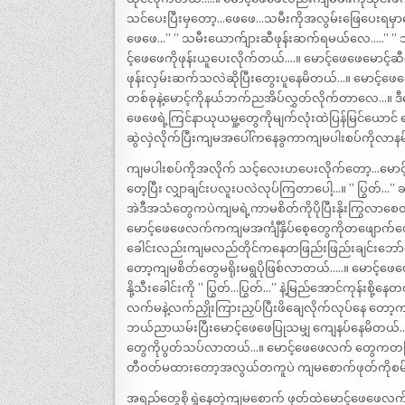
သင်ပေးပြီးမှတော့…ဖေဖေ…သမီးကိုအလွမ်းဖြေပေးရမှာပေါ့
ဖေဖေ…” ” သမီးယောက်ျားဆီဖုန်းဆက်ရမယ်လေ…..” ” ဘာ
င့်ဖေဖေကိုဖုန်းယူပေးလိုက်တယ်….။ မောင့်ဖေဖေမောင့်ဆ
ဖုန်းလှမ်းဆက်သလဲဆိုပြီးတွေးပူနေမိတယ်…။ မောင့
တစ်ခုနဲ့မောင့်ကိုနယ်ဘက်ညအိပ်လွှတ်လိုက်တာလေ…။ ဒီနေ
ဖေဖေရဲ့ကြင်နာယုယမှု့တွေကိုမျက်လုံးထဲပြန်မြင်ယောင
ဆွဲလှဲလိုက်ပြီးကျမအပေါ်ကနေခွကာကျမပါးစပ်ကိုလာန
ကျမပါးစပ်ကိုအလိုက် သင့်လေးဟပေးလိုက်တော့…မောင့
တေ့ပြီး လျှာချင်းပလူးပလဲလုပ်ကြတာပေါ့…။ ” ပြွတ်
အဲဒီအသံတွေကပဲကျမရဲ့ကာမစိတ်ကိုပိုပြီးနိုးကြွလာစေ
မောင့်ဖေဖေလက်ကကျမအင်္ကျီနှိပ်စေ့တွေကိုတဖျောက်ဖော
ခေါင်းလည်းကျမလည်တိုင်ကနေတဖြည်းဖြည်းချင်းဘော်လီအ
တော့ကျမစိတ်တွေမရိုးမရွပိုဖြစ်လာတယ်…..။ မောင့်ဖ
နို့သီးခေါင်းကို ” ပြွတ်…ပြွတ်…” နဲ့မြည်အောင်ကုန်းစို
လက်မနဲ့လက်ညှိုးကြားညှပ်ပြီးဖိချေလိုက်လုပ်နေ တ
ဘယ်ညာယမ်းပြီးမောင့်ဖေဖေပြုသမျှ ကျေနပ်နေမိတယ်
တွေကိုပွတ်သပ်လာတယ်…။ မောင့်ဖေဖေလက် တွေကတဖ
တီဝတ်မထားတော့အလွယ်တကူပဲ ကျမစောက်ဖုတ်ကိုစမ်းမိ
အရည်တွေစိုရွှဲနေတဲ့ကျမစောက် ဖုတ်ထဲမောင့်ဖေဖေ