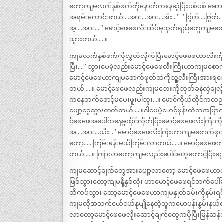
တော့ကျမလက်နှစ်ဖက်ကိုနောက်ကနေဆွဲပြီးပစ်ပစ် ဆော
အရမ်းကောင်းတယ်….အား…အား…အီး…” ” ဗြွတ်….ဗြွတ်
အ့….အား….” မောင့်ဖေဖေလီးထိပ်မှသုတ်ရည်တွေကျမစောက်ဖ
သွားတယ်…..။
ကျမလက်နှစ်ဖက်ကိုလွှတ်လိုက်ပြီးမောင့်ဖေဖေဟာလီး
ပြီး….” သွားပေမဲ့လည်းမောင့်ဖေဖေလီးကြီးဟာကျမစေ
မောင့်ဖေဖေဟာကျမစောက်ဖုတ်ထဲကိုသူ့လီးကြီးအားရအောင
တယ်…..။ မောင့်ဖေဖေလည်းကျမဘေးကိုဘုတ်ခနဲလှဲချလို
ကနေတက်စောင့်မပေးဖူးပါဘူး…။ မောင်ကိုယ်တိုင်ကလည
ပျော့ခွေသွားတတ်တယ်…..။ဒါပေမဲ့မောင့်ဖုန်းထဲကအပြာ
င့်ဖေဖေအပေါ်ကနေခွထိုင်လိုက်ပြီးမောင့်ဖေဖေလီးကြီးကို
အ….အား…ယီး…” မောင့်ဖေဖေလီးကြီးဟာကျမစောက်ဖုတ
တော့….. ကြမ်းမှန်းမသိကြမ်းလာတယ်…..။ မောင့်ဖေဖေကလည်
တယ်…..။ ကြာလာတော့ကျမလည်းပေါင်တွေတောင့်ပြီးည
ကျမဆောင့်ချက်တွေအားပျော့လာတော့ မောင့်ဖေဖေဟာကျ
ဖြစ်သွားတော့ကျမနို့နှစ်လုံး ဟာမောင့်ဖေဖေရင်ဘက်ပေါ
ထိကပ်သွား တော့မောင့်ဖေဖေဟာကျမနှုတ်ခမ်းကိုနမ်းရင်းပင့
ကျမလိုအသက်ငယ်ငယ်နုပျိုနေတဲ့သူကမောပန်းနွမ်းနယ်န
လာတော့မောင့်ဖေဖေလိုးဆောင့်ချက်တွေကပိုပြီးမြန်ဆ