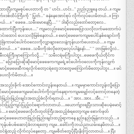
င်ထားပြီးကျမစုပ်ပေးတာကို တ ” ဟင်း…ဟင်း…” ညည်းညူနေ တယ်…။ ကျမ
က်။ဒစ်ထိပ်ကြီးကို ” ပြွတ်…” ခနဲနေအောင်စုပ် လိုက်လုပ်ပေးမိတယ်…။ ကြာ
..။ ” ဖေဖေ…သမီးမောနေပြီ…..” ” ဒါဆိုလည်းတော်တော့လေ…
ထောက်ပြီးကုန်းပေး…..” ကျမလည်းမောင့်ဖေဖေပြောသလိုလက်မထောက်ပဲ
ောင်းထောင် ပေးသလိုဖြစ်နေတယ်…။ မောင့်ဖေဖေကကျမပေါင်နှစ်ချောင်းကို
 ဆွဲဖြဲကာဖင်ပေါက်ဝလေးကိုလျှာဖျားလေးနဲ့ကုန်းယက်ပေးတယ်…..။ ကျမ
ာမိတယ်…..။ ” ဖေဖေ…သမီးကိုအဲလိုတော့မလုပ်ပါနဲ့နော်…..” ” ဘာဖြစ်လို့လဲ…
ငရဲကြီးမှာကြောက်လို့…..” ” သမီးငရဲမကြီးပါဘူး…ဖေဖေကိုယ်တိုင်က
..” ပြောပြောဆိုဆိုမောင့်ဖေဖေကကျမရဲ့ဖင်ပေါက်ဝလေးကိုကုန်းလျှက်
ေမောင့်ဖေဖေဆီကရလိုက်တော့ငရဲတွေဘာတွေမကြောက်မိတော့ပါဘူး…..။ ဖင်
ပေးလိုက်မိတယ်…..။
ည်းခိုက် အောင်ကောင်းလွန်းနေတယ်…..။ ကျမမှာကောင်းလွန်းလို့ပြော
်မောင့်ဖေဖေကျမဖင်ပေါက်ကိုလျှက်နေရာကကျမမျှော်လင့်တောင့်တနေတဲ့
ိဖြည်းဖြည်းချင်းအထည့်ခံလိုက်ရတယ်…..။ ” အား…အား….အီး….” ”
ဲတင်းပြည့်ကျပ်ပြည့်ဝင်ရောက်လာတယ်…..။ယောက်ျားရပြီးသားဆိုပေမဲ့မောင့်
။ မောင့်ဖေဖေလိုလီးတုတ်ကြီးအထည့်ခံရတော့ကျမ စောက်ဖုတ်
မောင့်ဖေဖေဟာတဖြည်းဖြည်းချင်းထည့်ရာကနေ နည်းနည်းမြန်လာသည်…..။
်ယမ်းကုန်ပစ်ပစ်ဆောင့်ခံလာရတော့ ကျမ…ခေါင်းကိုဘယ်ညာယမ်းနေမိတယ်…..။
ရုံထည့် လိုက်လုပ်နေတော့…ကျမစိတ်တွေပိုပြီးနိုးကြွလာတယ်…..။ ပြီး