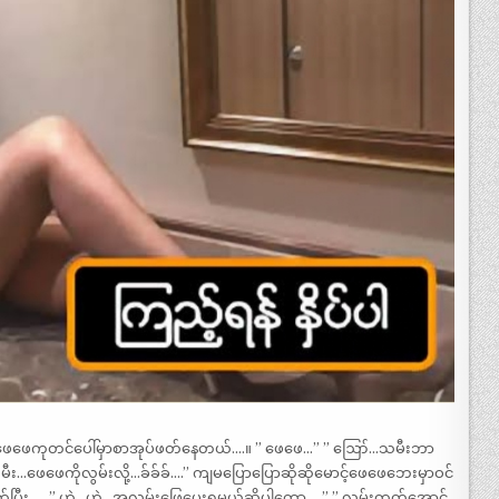
င့်ဖေဖေကုတင်ပေါ်မှာစာအုပ်ဖတ်နေတယ်….။ ” ဖေဖေ…” ” ဪ…သမီးဘာ
သမီး…ဖေဖေကိုလွမ်းလို့…ခ်ခ်ခ်….” ကျမပြောပြောဆိုဆိုမောင့်ဖေဖေဘေးမှာဝင်
က်ပြီး….. ” ဟဲ…ဟဲ…အလွမ်းဖြေပေးရမယ်ဆိုပါတော့…..” ” လွမ်းတတ်အောင်