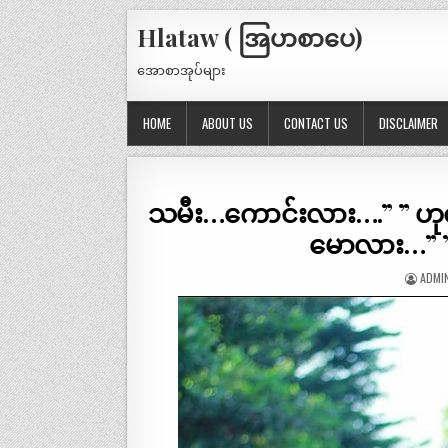
Hlataw ( အြပာစာပေ)
အောစာအုပ်များ
HOME
ABOUT US
CONTACT US
DISCLAIMER
သမီး…ကောင်းလား….” ” ဟုတ
မောလား…” 
ADMI