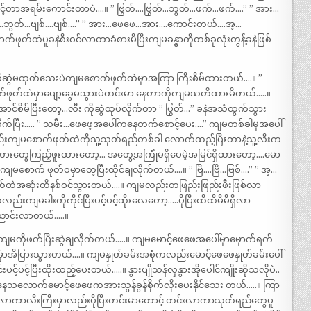
င့်တာအရမ်းကောင်းတာပဲ….။ ” ဗြွတ်….ဗြွတ်…ဘွတ်…ဖက်…ဖက်….” ” အား…
….ဘွတ်…ဗျစ်….ဗျစ်….” ” အား…ဖေဖေ…အား….ကောင်းတယ်….အ့…
ုတ်ထဲပူခနဲစီးဝင်လာတာခံစားမိပြီးကျမခန္ဓာကိုတစ်ခုလုံးတွန့်ခနဲဖြစ်
ကိုဆွဲမထုတ်သေးပဲကျမစောက်ဖုတ်ထဲမှာအကြာ ကြီးစိမ်ထားတယ်….။ ”
ာက်ဖုတ်ထဲမှာပျော့ခွေမသွားပဲတင်းမာ နေတာကိုကျမသတိထားမိတယ်…..။
်စိမ်ပြီးတော့…လီး ကိုဆွဲထုပ်လိုက်တာ ” ပြွတ်…” ခနဲအသံထွက်သွား
က်ပြီး….. ” သမီး…ဖေဖေ့အပေါ်ကနေတက်စောင့်ပေး….” ကျမတစ်ခါမှအပေါ်
်းကျမစောက်ဖုတ်ထဲကိုသူ့သုတ်ရည်တစ်ခါ လောက်ထည့်ပြီးတာနဲ့သူ့လီးက
ကားတွေကြည့်ဖူးထားတော့… အတွေ့အကြုံမရှိပေမဲ့အမြင်ရှိထားတော့….မော
ကျမစောက် ဖုတ်ဝမှာတေ့ပြီးထိုင်ချလိုက်တယ်….။ ” ဗြိ….ဗြိ…ဗြစ်….” ” အ့…
်ထဲအဆုံးထိနစ်ဝင်သွားတယ်….။ ကျမလည်းတဖြည်းဖြည်းဖီးဖြစ်လာ
းကျမခါးကိုကိုင်ပြီးပင့်ပင့်ထိုးလေတော့…..ပိုပြီးထိထိမိမိရှိလာ
ောင်းလာတယ်…..။
မကိုဖက်ပြီးဆွဲချလိုက်တယ်…..။ ကျမမောင့်ဖေဖေအပေါ်မှာမှောက်ရက်
်မှာအိပြားသွားတယ်….။ ကျမနှုတ်ခမ်းအစုံကလည်းမောင့်ဖေဖေနှုတ်ခမ်းပေါ်
်ပင့်ပြီးထိုးထည့်ပေးတယ်…..။ နွားပျိုသန်လှနွားအိုပေါင်ကျိုးဆိုသလိုပဲ..
ေသလောက်မောင့်ဖေဖေကအားသွန်ခွန်စိုက်လိုးပေးနိုင်သေး တယ်…..။ ကြာ
န်လာကာလီးကြီးမှာလည်းပိုပြီးတင်းမာတောင့် တင်းလာကာသုတ်ရည်တွေပူ