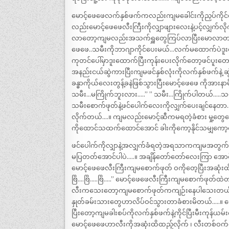
မောင့်ဖေဖေလက်နှစ်ဖက်ကလည်းကျမခေါင်းကိုညှပ်ကို
လည်းမောင့်ဖေဖေလီးကြီးကိုလျှာဖျားလေးနဲ့ပင့်လျှက်လို
လာတော့ကျမလည်းအသက်ရှူတွေကြပ်လာပြီးမောလာတယ်…
ဖေဖေ..သမီးကိုဘာဂျာကိုင်ပေးမယ်…လက်မထောက်ပဲဒူး
ကုတင်ပေါ်မှာဒူးထောက်ပြီးကုန်းပေးလိုက်တော့ဖင်ပူးတ
အနည်းငယ်ဆွဲကားပြီးကျမဖင်နှစ်လုံးကိုလက်နှစ်ဖက်နဲ့
ခန္ဓာကိုယ်လေးတွန့်ခနဲဖြစ်သွားပြီးမောင့်ဖေဖေ ကိုအားန
သမီး…မကြိုက်ဘူးလား…..” ” သမီး…ကြိုက်ပါတယ်…..သမီး
သမီးစောက်ဖုတ်နဲ့ဖင်ပေါက်လေးကိုလျှက်ပေးချင်နေတာ…
လိုက်တယ်….။ ကျမလည်းမောင့်ဆီကမရတဲ့ခံစား မှု့တွ
ကိုထောင်သထက်ထောင်အောင် ခါးကိုကော့နိုင်သမျှကော့
ဖင်ပေါက်ကိုလျှာနဲ့အလျှက်ခံရတဲ့အရသာကကျမအတွက်အသ
မပြတတ်အောင်ပါပဲ…..။ အချိန်တော်တော်လေးကြာ အောင
မောင့်ဖေဖေလီးကြီးကျမစောက်ဖုတ် ဝကိုတေ့ပြီးအဆုံးထ
ဗြိ….ဗြိ…..ဗြိ…..” မောင့်ဖေဖေလီးကြီးကျမစောက်ဖုတ်ထ
လီးကသေးတော့ကျမစောက်ဖုတ်ကကျဉ်းနေပါသေးတယ်…..
နှုတ်ခမ်းသားတွေဟာလိပ်ဝင်သွားတာခံစားမိတယ်…..။ 
ပြီးတော့ကျမခါးစပ်ကိုလက်နှစ်ဖက်နဲ့ကိုင်ပြီးမီးကုန
မောင့်ဖေဖေဟာလီးကိုအဆုံးထိထည့်လိုက် ၊ လီးတစ်ဝက်ဝင်