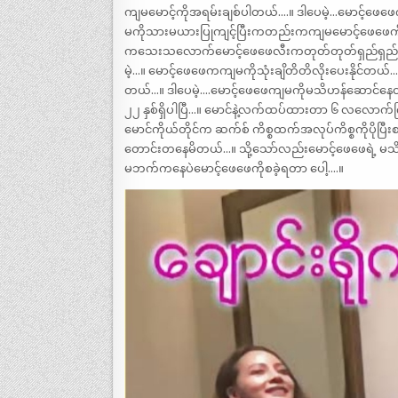
ကျမမောင့်ကိုအရမ်းချစ်ပါတယ်….။ ဒါပေမဲ့…မောင့်ဖေ
မကိုသားမယားပြုကျင့်ပြီးကတည်းကကျမမောင့်ဖေဖေကိုစ
ကသေးသလောက်မောင့်ဖေဖေလီးကတုတ်တုတ်ရှည်ရှည်နဲ့အကြ
မဲ့…။ မောင့်ဖေဖေကကျမကိုသုံးချိတိတိလိုးပေးနိုင်တယ
တယ်…။ ဒါပေမဲ့….မောင့်ဖေဖေကျမကိုမသိဟန်ဆောင်နေတာ
၂၂ နှစ်ရှိပါပြီ…။ မောင်နဲ့လက်ထပ်ထားတာ ၆ လလောက်
မောင်ကိုယ်တိုင်က ဆက်စ် ကိစ္စထက်အလုပ်ကိစ္စကိုပိုပြ
တောင်းတနေမိတယ်…။ သို့သော်လည်းမောင့်ဖေဖေရဲ့ မသိဟ
မဘက်ကနေပဲမောင့်ဖေဖေကိုစခဲ့ရတာ ပေါ့….။