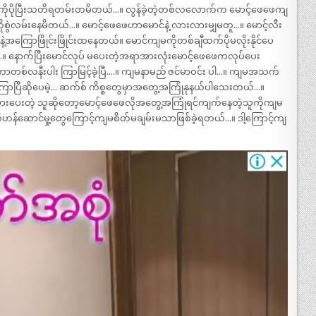
ဖေကိုပိုပြီးသတိရတမ်းတမိတယ်…။ လွန်ခဲ့တဲ့တစ်လလောက်က မောင့်ဖေဖေကျ
ွဲလမ်းနေမိတယ်…။ မောင့်ဖေဖေဟာမောင်နဲ့ လားလားမျှမတူ…။ မောင့်လီး
ောဖြိုင်းဖြိုင်းထနေတယ်။ မောင်ကျမကိုတစ်ချီထက်ပိုမလိုးနိုင်ပေ
်….။ နောက်ပြီးမောင်လုပ် မပေးတဲ့အရာအားလုံးမောင့်ဖေဖေကလုပ်ပေး
တစ်လနီးပါး ကြာမြင့်ခဲ့ပြီ….။ ကျမနာမည် ဇင်မာဝင်း ပါ…။ ကျမအသက်
ကြာပြီဆိုပေမဲ့… ဆက်စ် ကိစ္စတွေမှာအတွေ့အကြုံနုနယ်ပါသေးတယ်…။
ီးစားပေးတဲ့ သူဆိုတော့မောင့်ဖေဖေလိုအတွေ့အကြုံရင်ကျက်နေတဲ့သူကိုကျမ
န်ဆောင်မှု့တွေကြောင့်ကျမစိတ်မချမ်းမသာဖြစ်ခဲ့ရတယ်…။ ဒါ့ကြောင့်ကျ