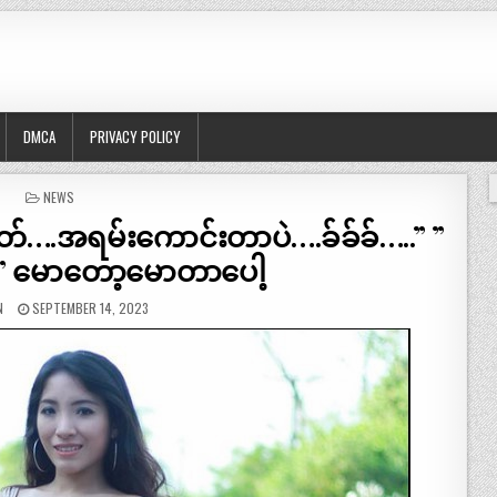
DMCA
PRIVACY POLICY
POSTED
NEWS
IN
်….အရမ်းကောင်းတာပဲ….ခ်ခ်ခ်…..” ”
” မောတော့မောတာပေါ့
N
SEPTEMBER 14, 2023