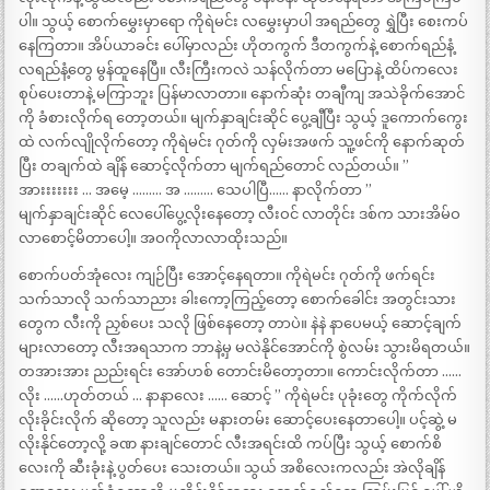
ပါ။ သွယ့် စောက်မွှေးမှာရော ကိုရဲမင်း လမွှေးမှာပါ အရည်တွေ ရွှဲပြီး စေးကပ်
နေကြတာ။ အိပ်ယာခင်း ပေါ်မှာလည်း ဟိုတကွက် ဒီတကွက်နဲ့ စောက်ရည်နံ့
လရည်နံ့တွေ မွန်ထူနေပြီ။ လီးကြီးကလဲ သန်လိုက်တာ မပြောနဲ့ ထိပ်ကလေး
စုပ်ပေးတာနဲ့ မကြာဘူး ပြန်မာလာတာ။ နောက်ဆုံး တချီကျ အသဲခိုက်အောင်
ကို ခံစားလိုက်ရ တော့တယ်။ မျက်နှာချင်းဆိုင် ပွေ့ချီပြီး သွယ့် ဒူကောက်ကွေး
ထဲ လက်လျိုလိုက်တော့ ကိုရဲမင်း ဂုတ်ကို လှမ်းအဖက် သူ့ဖင်ကို နောက်ဆုတ်
ပြီး တချက်ထဲ ချိန် ဆောင့်လိုက်တာ မျက်ရည်တောင် လည်တယ်။ ”
အားးးးးးး … အမေ့ ……… အ ……… သေပါပြီ…… နာလိုက်တာ ”
မျက်နှာချင်းဆိုင် လေပေါ်ပွေ့လိုးနေတော့ လီးဝင် လာတိုင်း ဒစ်က သားအိမ်ဝ
လာစောင့်မိတာပေါ့။ အဝကိုလာလာထိုးသည်။
စောက်ပတ်အုံလေး ကျဉ်ပြီး အောင့်နေရတာ။ ကိုရဲမင်း ဂုတ်ကို ဖက်ရင်း
သက်သာလို သက်သာညား ခါးကော့ကြည့်တော့ စောက်ခေါင်း အတွင်းသား
တွေက လီးကို ညှစ်ပေး သလို ဖြစ်နေတော့ တာပဲ။ နဲနဲ နာပေမယ့် ဆောင့်ချက်
များလာတော့ လီးအရသာက ဘာနဲ့မှ မလဲနိုင်အောင်ကို စွဲလမ်း သွားမိရတယ်။
တအားအား ညည်းရင်း အော်ဟစ် တောင်းမိတော့တာ။ ကောင်းလိုက်တာ ……
လိုး ……ဟုတ်တယ် … နာနာလေး …… ဆောင့် ” ကိုရဲမင်း ပုခုံးတွေ ကိုက်လိုက်
လိုးခိုင်းလိုက် ဆိုတော့ သူလည်း မနားတမ်း ဆောင့်ပေးနေတာပေါ့။ ပင့်ဆွဲ့ မ
လိုးနိုင်တော့လို့ ခဏ နားချင်တောင် လီးအရင်းထိ ကပ်ပြီး သွယ့် စောက်စိ
လေးကို ဆီးခုံးနဲ့ ပွတ်ပေး သေးတယ်။ သွယ် အစိလေးကလည်း အဲလိုချိန်