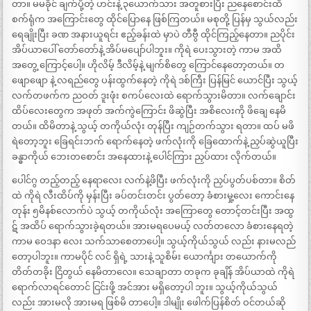
တာ။ မမခိုင် ချက်ပို့တဲ့ ဟင်းနဲ့ ၃ယောက်သား အတူစားပြီး ညနေစောင်းထိ
စက်ရုံက အကြောင်းတွေ ထိုင်ပြောနေ ဖြစ်ကြတယ်။ မစုတို့ ပြန်မှ သွယ်လည်း
ရေချိုးပြီး ခဏ အနားယူရင်း ဧည့်ခန်းထဲ မှာပဲ တီဗွီ ထိုင်ကြည့်နေတာ။ ညပိုင်း
အိပ်ယာပေါ် တော်တော်နဲ့ အိပ်မပျော်ပါဘူး။ ကိုရဲ ပေးသွားတဲ့ ကာမ အထိ
အတွေ့ ကြောင့်ပေါ့။ ဟိုလိမ့် ဒီလိမ့်နဲ့ မျက်စိတွေ ကြောင်နေတော့တယ်။ တ
ဖျောဖျော နဲ့ လရည်တွေ ပန်းထွက်နေတဲ့ ကိုရဲ ဒစ်ကြီး ပြန်မြင် ယောင်ပြီး သွယ့်
လက်တဖက်က ညဝတ် ဒူးဖုံး စကပ်လေးထဲ ရောက်သွားမိတာ။ လက်ချောင်း
ထိပ်လေးတွေက အဖုတ် အက်ကွဲကြောင်း ဖိဆွဲပြီး အစိလေးကို ဖိချေ နေမိ
တယ်။ ထိမိတာနဲ့ သွယ့် တကိုယ်လုံး တုန်ပြီး ကျဉ်တက်သွား ရတာ။ ထပ် မဖိ
ရဲတော့ဘူး ခြေရင်းဘက် ရောက်နေတဲ့ ဖက်လုံးကို ခြေထောက်နဲ့ ညှပ်ဆွဲယူပြီး
ခန္ဓာကိုယ် ဘေးတစောင်း အနေထားနဲ့ ပေါင်ကြား ညှပ်ထား လိုက်တယ်။
ပေါင်ဂွ တည့်တည့် နေရာလေး လက်နဲ့ဖိပြီး ဖက်လုံးကို ညှပ်ပွတ်ပစ်တာ။ စိတ်
ထဲ ကိုရဲ လီးထိပ်ကို မှန်းပြီး ခပ်တင်းတင်း ပွတ်တော့ ခံစားမှု့လေး ကောင်းနေ
တုန်း ၅မိနစ်လောက်ပဲ သွယ့် တကိုယ်လုံး အကြောတွေ တောင့်တင်းပြီး အထွ
ဋ် အထိပ် ရောက်သွားခဲ့ရတယ်။ အားမရပေမယ့် လတ်တလော ခံစားနေရတဲ့
ကာမ ဝေဒနာ လေး သက်သာစေတာပေါ့။ သွယ့်ကိုယ်သွယ် လည်း နားမလည်
တော့ပါဘူး။ ကာမပိုင် လင် ရှိရဲ့ သားနဲ့ သူစိမ်း ယောင်္ကျား တယောက်ကို
တိတ်တခိုး ငြိတွယ် နေမိတာလေ။ သေချာတာ တခုက ခုချိန် အိပ်ယာထဲ ကိုရဲ
ရောက်လာရင်တောင် ငြင်းဖို့ အင်အား မရှိတော့ပါ ဘူး။ သွယ့်ကိုယ်သွယ်
လည်း အားမလို အားမရ ဖြစ်မိ တာပေါ့။ ဒါမျိုး ဖေါက်ပြန်စိတ် ဝင်တယ်ဆို