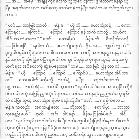
…… အ …… အမေ့ ” အဲချိန် ကိုရဲမင်းက သွယ့်ပေါင်ကြား ဒူးထောက်နေရာ ယူ
ပြီး အဖုတ်လေး လာယက်တော့ ဆက်ကနဲ့ တုန်ပြီး အသံက ယောင်ထွက် သွား
တာပါ။
” ဟင် …… ဘာဖြစ်တာလဲ …… မိန်းမ ” ” ဟို ဟို ……… ယောင်္ကျားနဲ့ ……… စကား
ပြောရင်း …… ကြောင် ……… ကြောင် … ကြောင် ခုန် တက် လာလို့ … သွယ်က
အိပ်ယာ ထဲမှာလေ ” ” အော် …… ဆောရီးပဲ ……… မိန်းမကို…… နိုးလိုက်သလို
…… ဖြစ်နေပြီ ” ” ရပါတယ် …… ယောင်္ကျားရယ် …ရှီး…အ …… ကျွတ် ကျွတ် ”
ဒုက္ခပါပဲရှင်။ ကိုရဲမင်းက ပေါင်ကားပေးထား တာကို အားမရဘူး နေမှာ ပေါင်
နှစ်ဘက်ကို ဆွဲမြှောက်ပြီး ဒူးခေါက်ကွေး ဖိတွန်းကွေးရင်း သွယ့် အဖုတ်ကို
ယက်ရင်း အစိလေးကို ဆွဲစုပ်နေတာ။ ” ဟမ် …… ဘာ ဖြစ် ပြန် တာ လဲ ………
မိန်းမ ” ” ဟို …… ကြောင် …… ကြောင် …… ကြောင်ပဲ …… ယောင်္ကျား အိပ်ယာ
ပေါ် …… သေးပေါက် မဆိုးလို့ … လက်နဲ့ ……မပြီး ……… ကုတင်အောက် ………
ရွေ့တာ…… လက် နဲနဲ …… ကုတ်မိ သွားတာ ” သွယ် ပေါင်လေး အားယူပြီး ကိုရဲ
မင်း ခေါင်းကို အမြန် ညှပ်လိုက်ရတယ်။ ထပ်ယက် နေရင် ညည်းသံတွေ ဖုန်း
ထဲ ဝင်ပြီး သွယ့် ယောင်္ကျား ရိပ်မိ မဆိုးလို့ပါ။ ” အော် …… ဂရုစိုက်လေ ……
မိန်းမ ကလည်း… အရက်ပျံ လေး ……… တို့ထားဦး …… ရောဂါပိုး …… ဘာညာ
ကူးနေဦးမယ် ” ” ဟုတ် ” ” အင်း… ဒါပဲနော် …… မိန်းမ ပြန်အိပ်ချင် …… အိပ်
လေ ” သွယ်လည်း တဝါးဝါး သန်းပြီး ဇတ်တွေပါ ချိုးပြလိုက်ရ တယ်။ ထင်
တဲ့အတိုင်း မျိုးသူက ပြန်အိပ်ခိုင်းနေတာပေါ့။ ယောင်္ကျား ဖုန်းချသွားမှ သွယ်
လည်း ကိုရဲမင်း ခေါင်းကို ညှပ်ထားတဲ့ ပေါင်တန်တွေ အားလျော့ပေးရင်း