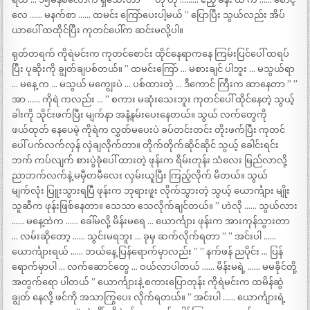
လေ …… မနက်စာ …… ထမင်း ကြော်ပေးပါ့မယ် ” ပြောပြီး သွယ်လည်း အိပ်
ယာပေါ် ထထိုင်ပြီး ကုတင်ပေါ်က ဆင်းမလို့ပါ။
ရုတ်တရက် ကိုရဲမင်းက ကုတင်စောင်း ထိုင်နေရာကနေ ကြမ်းပြင်ပေါ် ထရပ်
ပြီး ပုဆိုးကို ချွတ်ချပစ်တယ်။ ” ထမင်းကြော် … မစားချင် ပါဘူး … မသွယ်ရာ
… မနေ့ က … မသွယ် မကျွေးပဲ … ပစ်ထားတဲ့ … ဒီကောင် ကြီးက ဆာနေတာ ” ”
အာ …… ကိုရဲ ကလည်း … ” စကား မဆုံးသေးဘူး ကုတင်ပေါ် ထိုင်နေတဲ့ သွယ့်
ခါးကို သိုင်းဖက်ပြီး မျက်နာ အနံ့နမ်းပေးနေတယ်။ သွယ် လက်တွေကို
ဖယ်ထုတ် နေပေမဲ့ ကိုရဲက လွှတ်မပေးပဲ ခပ်တင်းတင်း တိုးဖက်ပြီး ကုတင်
ပေါ် ပက်လက်လှန် လှဲချလိုက်တာ။ တိုက်တိုက်ဆိုင်ဆိုင် သွယ့် ခေါင်းရင်း
ဘက် ကပ်လျက် စားပွဲခုံပေါ် ထားတဲ့ ဖုန်းက ရိမ်းတုန်း သံလေး မြည်လာလို့
ညာဘက်လက်နဲ့ မမှီတမီလေး လှမ်းယူပြီး ကြည့်လိုက် မိတယ်။ သွယ်
မျက်လုံး ပြူးသွားရပြီ ဖုန်းက ဘုရားဖူး လိုက်သွားတဲ့ သွယ့် ယောင်္ကျား မျိုး
သူဆီက ဖုန်းဖြစ်နေတာ။ သေသာ သေလိုက်ချင်တယ်။ ” ဟဲလို …… သွယ်လား
…… မနေ့ထဲက …… ခေါ်မလို့ မိန်းမရေ … ယောင်္ကျား ဖုန်းက အားကုန်သွားတာ
… လမ်းဆိုတော့ …… သွင်းမရဘူး … ခုမှ ဆက်လိုက်ရတာ ” ” အင်းပါ ……
ယောင်္ကျားရယ် …… ဘယ်နေ့ ပြန်ရောက်မှာလည်း ” ” နက်ဖန် ညပိုင်း … ပြန်
ရောက်မှာပါ … လက်ဆောင်တွေ … ဝယ်လာပါတယ် …… မိန်းမရဲ့ …… မမခိုင်တို့
အတွက်ရော ပါတယ် ” ယောင်္ကျားနဲ့ စကားပြောတုန်း ကိုရဲမင်းက ထမိန်ဆွဲ
ချွတ် နေလို့ ဖင်ကို အသာကြွပေး လိုက်ရတယ်။ ” အင်းပါ …… ယောင်္ကျားရဲ့