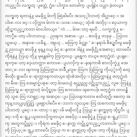
ကည့္ၿပီး လက္မွတ္ ျဖတ္တဲ့ ႐ုံေပါက္နား တေခါက္ ျပန္သြား ဝယ္လာ ခဲ့တယ္။
လက္မွတ္ ရတာနဲ႔ မမခိုင္က ဖ်ာကို ဆြဲခါၿပီး အသင့္ပါလာတဲ့ အိပ္ယာခင္း အ
ပါးေလး ခင္း လိုက္တာ။ ဖ်ာက ေသးေပမယ့္ ထုံးစံ အတိုင္း ၄ေယာက္
ထိုင္ၾကည့္ၾကတာ မ်ားပါတယ္။ ” ကဲ …… ဖ်ာေတာ့ ရၿပီ … လက္ဖက္နဲ႔ ေ
ကာ္ဖီေတာ့ ပါလာတယ္ … ညၾက အစာေျပ … စားဖို႔ တခုခု … သြားဝ
ယ္ရမယ္ … အနားေပးခ်ိန္ … အျပင္ … မထြက္ ခ်င္ဘူး ” ေနရာခ် စီစဥ္ၿပီးမွ မမခို
င္က ညလယ္စာ စားဖို႔ မုန္႔ဝယ္ ခ်င္ ေနတာ။ ဒါနဲ႔ မမခိုင္ကို အေစာင့္ ထားၿပီး
ကိုရဲနဲ႔ သြယ္ တို႔ မုန္တေခါက္ ထြက္ဝယ္ ျဖစ္ၾက တယ္။ ဇတ္႐ုံထဲ ျပန္ေ
ရာက္ေတာ့ ၃ေယာက္သား စကားေျပာလိုက္ ေနၾကာစိ စားလိုက္နဲ႔ အေ
တာ္ေလး ၾကာမွ ပြဲထြက္တာ။ တခ်ိဳ႕လူေတြက ပြဲထြက္မွ ကိုယ့္ဖ်ာကို ဓတ္
မီးထိုး ရွာၿပီး ေရာက္လာၾကတယ္။ ထုံးစံအတိုင္း ပြဲထြက္တာနဲ႔ ဇတ္႐ုံထဲ
က မီးေတြ အေမွာင္ခ်ပစ္ေတာ့ ဖ်ာမဝယ္ပဲ ခပ္တည္တည္ ဝင္ထိုင္ၾကည့္တဲ့ လူေတြနဲ႔
ပြဲထြက္မွ ေရာက္လာတဲ့ ဖ်ာပိုင္ရွင္ေတြ စကားမ်ား ၾကေပါ့။ ဇတ္႐ုံက တာဝန္ရွိ
တဲ့ သူေတြ လာရွင္းမွ အဆင္ေျပ သြားၾကတာ။ စတိတ္႐ိုး စေတာ့ အ
ကုန္ လႈပ္လႈပ္႐ြ႐ြ ျဖစ္လာပါၿပီ။ ေဘးက လူငယ္ေတြ ထကေတာ့ မမခိုင္
ပါလာတဲ့ ျခင္း ေတာင္း နင္းမိ မဆိုးလို႔ သြယ္က ေနာက္ဆုတ္ ထိုင္ၿပီး ျ
ခင္းကို ေရွ႕ ယူထားလိုက္ရတယ္။ အစပိုင္း မမခိုင္နဲ႔ သြယ္က ေရွ႕၂ေယာ
က္ အတူကပ္ထိုင္ရင္း ကိုရဲက မမခိုင္ ေနာက္က ကပ္ထိုင္ၾကည့္ၾကတာပါ။ ျခင္း
ကို သြယ့္ေရွ႕ ထားၿပီး သြယ္ က ေနာက္ဆုတ္ ထိုင္ေတာ့ ကိုရဲနဲ႔ သြယ္
ေဘးခ်င္းကပ္လ်က္ ျဖစ္သြားေရာပဲ။ ျပဇတ္ေရာက္ေတာ့ မမခိုင္က ဝယ္လာ