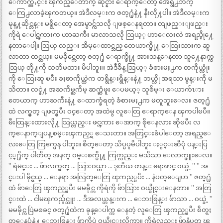
ေကာက္ညႇင္း ၾကည္ေတာက္ ဆိုင္နား ေရာက္ေတာ့ အေရွ႕ဘက္
ေကြ႕လာခဲ့ၾကတယ္။ အဲဒီလမ္းက ဇတ္႐ုံနဲ႔ နီးလို႔ပါ။ အဲဒီလမ္းက
မုန္႔ဆိုင္တန္း မရွိေတာ့ အေမွာင္က်သလို ျဖစ္ေနရတာ။ တျဖည္းျဖည္း
ကိုရဲ ေပါင္ၾကားက ဟာႀကီး မာလာသလို သြယ့္ ဟာေလးလဲ အရည္စို႔ေ
နတာေပါ့။ သြယ္ လည္း အိမ္ေထာင္သည္ တေယာက္မို႔ ေသြးသားက ဆူ
လာတာ ထင္တယ္။ မမခိုင္ကေတာ့ ဇတ္႐ုံ ေရာက္ဖို႔ အားသန္ေနတာ သူ႔ေနာက္က
သြယ္ တို႔ကို သတိမထား မိပါဘူး။ အဲဒီခ်ိန္ သြယ့္ ခံစားမႈ႕က တကိုယ္လုံး
ကို ေသြးဆူ ၿပီး ခႏၶာကိုယ္ထဲက တရွိန္းရွိန္းနဲ႔ ဘယ္လို အရသာ မွန္းကို မ
သိတာ။ လင္နဲ႔ အႀကိမ္ႀကိမ္ ဆက္ဆံဖူး ေပမယ့္ သူစိမ္း ေယာက်ၤား
တေယာက္ ဟာႀကီးနဲ႔ ေထာက္ခံရတဲ့ ခံစားမႈ႕က မတူဘူးေလ။ ဇတ္႐ုံ
ထဲ လက္မွတ္ ျဖတ္ၿပီး ဝင္ေတာ့ အထဲမွ လူေတြ ေရာက္ေန ၾကပါၿပီ။
မီးထြန္းထားလို႔ သြယ္လည္း ဖင္ၾကား ေအာက္ စိုေနလား ဆိုၿပီး လ
က္ေနာက္ျပန္ စမ္းၾကည့္ရ ေသးတာ။ အတြင္းခံပါေတာ့ အရည္ေ
လးေတြ ကြက္မေန ပါဘူး။ စိတ္ေတာ့ သိပ္မပူမိပါဘူး ႏွင္းဆီပုံ ပန္းပြ
င့္႐ိုက္ ပါတိတ္ အနက္ ဝမ္းစက္မို႔ ကြက္လည္း မသိသာ ေလာက္ဖူးေလ။
” ရဲမင္း … ဖ်ာလက္မွတ္ … သြားဝယ္ဟာ … ဒုတိယ တန္း ရေအာင္ ဝယ္ခဲ့ ” ” အ
င္းပါ ခိုင္ရယ္ … ေနရာ အလြတ္ေတြ ၾကည့္ၿပီး … နံပတ္ေျပာ ” ဇတ္႐ုံ
ထဲ ဖ်ာေတြ ၾကည့္ၿပီး မမခိုင္က ကိုရဲကို ဖ်ာသြား ဝယ္ခိုင္းေနတာ။ ” အတြ
င္းထဲ … ငါမၾကည္ခ်င္ဘူး … ဒီအလယ္တန္းက … ေဘးစြန္း ဖ်ာသာ … ဝယ္ခဲ့ ”
မမခိုင္က ပြဲမစခင္ ဇတ္႐ုံထဲက ခုန္ေပါက္က ေနတဲ့ လူေတြ ၾကည့္ၿပီး စိတ္ရႈ
တ္ေနပုံနဲ႔ ေဘးစြန္း ဖ်ာကိုပဲ ဝယ္ခိုင္းလိုက္တာ။ ကိုရဲလည္း ဖ်ာနံပတ္ ၾ