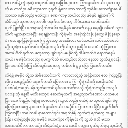
တာ လင်နဲ့ ကွဲနေတဲ့ တခုလပ်တွေ အဖြစ်များတာ ကြားဖူးပါတယ်။ ခုဟာ သွ
ယ့် ယောင်္ကျား ခရီးသွားတာ ၃ရက် ရှိသေးတာ ဘာလို့ သူစိမ်း ယောင်္ကျားပေါ်
သာယာ နေမိလည်း မသိဘူး။ ခဏကြာမှ သွယ်လည်း နှစ်နှစ် ချိုက်ချိုက်
အိပ်ပျော် သွားတော့တာပါ။ မနက်လင်းတော့ အိပ်ယာထ ထမင်းဟင်း
ချက်ပြုတ်ပြီး ခဏနားလိုက်တယ်။ ၁၅မိနစ် လောက် နေမှ ရေချိုး ခန်းထဲ သွား
တိုက် မျက်နှာသစ်ပြီး ရေချိုးကာနီး ကိုရဲမင်း အကြောင်း ပြန်တွေးမိ ပြန်ရော
ပဲ။ သေချာပြန်စဉ်းစား ကြည့်တော့ အနေနီးတာ ထင်တယ်။ လင်တော်မောင်
မျိုးသူနဲ့က မနက်လင်း ကိုယ့်အလုပ် ကိုယ်သွား ညပိုင်း လေးပဲ ဆုံကြတာ။
အလုပ်ပိတ်ရက်က မတူတော့ ပျင်းရင် မမခိုင်တို့ အိမ်ဘက်ပဲ ရောက်နေမိ
တယ်။ မမခိုင်ကလည်း ရပ်ကွက်ထဲ ခပ်တည်တည်သာ နေတာ သွယ်နဲ့ ရင်းနှီး
ပြီး နောက်ပိုင်းကြ အိမ်တွင်းရေးတွေ တစ်တစ် ခွခွ ပြောပြတတ်တယ်။
ကိုရဲနဲ့ မမခိုင် တို့က အိမ်ထောင်သက် ကြာလာလို့တဲ့ အပြာကား တွေ ကြည့်ပြီး
လိုးမှ အထွဋ်ထိပ် ရောက်တယ် ပြောတာ။ ခုကြ ကိုရဲ လီးကို အလိုးမခံပဲ
ပါးစပ်နဲ့ လရည် ပန်းထွက်အောင် စုပ်ပေးတတ်သလို ကိုရဲကလည်း အလုပ်
ပင်ပန်းတဲ့ နေ့ဆို မလိုးတော့ပဲ စောက်ဖုတ်ကို အရည်ထွက်အောင် ယက်ပေး
ပြီး စောက်ရည်ပါ မျိုချ ပေးတာတဲ့။ သွယ်လည်း စက်ရုံက သူငယ်ချင်း မစု
ပြောပြတာတွေ နားထောင် ဖူးပါတယ်။ မမခိုင် ပြောတာက ပိုပြီး ရမ္မက်စိတ်
ကြွလာပြီး တခါတခါ နားထောင်ရင်း အရည်စိမ့် ထွက်တဲ့ ရက်တွေ အများ
ကြီး။ တဖြည်းဖြည်း မမခိုင် ယောင်္ကျား ကိုရဲမင်း ကို သွယ် မသိ မသာ
အကဲခတ်မိလာတာပေါ့။ ကိုရဲမင်းနဲ့ ပထမ အထိ တွေ့က မှတ်မှတ်ရရ သွယ်တို့