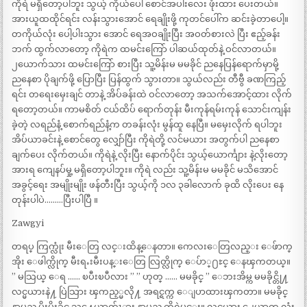
ကိုရဲ မရှိတော့ပါဘူး သွယ့် ကိုယ်ပေါ် စောင်အပါးလေး ဖုံးထား ပေးတယ်။
အားယူထထိုင်ရင်း လန်းသွားအောင် ရေချိုးဖို့ ကုတင်ပေါ်က ဆင်းခဲ့တာပေါ့။
တကိုယ်လုံး ပေါ့ပါးသွား အောင် ရေအဝချိုးပြီး အဝတ်စားလဲ ပြီး ဧည့်ခန်း
ဘက် ထွက်လာတော့ ကိုရဲက ထမင်းကြော် ပါဆယ်ထုတ်နဲ့ ဝင်လာတယ်။
၂ယောက်သား ထမင်းကြော် စားပြီး သူ့မိန်းမ မမခိုင် ညနေပြန်ရောက်မှာမို့
ညနေစာ ပိုချက်ဖို့ ပြောပြီး ပြန်ထွက် သွားတာ။ သွယ်လည်း တီဗွီ ခဏကြည့်
ရင်း တရေးမှေးချင် တာနဲ့ အိပ်ခန်းထဲ ဝင်လာတော့ အသက်အောင့်ထား လိုက်
ရတော့တယ်။ ကာမစိတ် ငယ်ထိပ် ရောက်တုန်း မီးကုန်ရမ်းကုန် သောင်းကျန်း
ခဲ့တဲ့ လရည်နံ့ စောက်ရည်နံ့က တခန်းလုံး မွန်ထူ နေပြီ။ မမှေးလိုက် ရပါဘူး
အိပ်ယာခင်းနဲ့ စောင်တွေ လျှော်ပြီး ကိုရဲတို့ လင်မယား အတွက်ပါ ညနေစာ
ချက်ပေး လိုက်တယ်။ ကိုရဲနဲ့ လိုးပြီး နောက်ပိုင်း သွယ့်ယောင်္ကျား နဲ့လိုးတော့
အားရ ကျေနပ်မှု့ မရှိတော့ပါဘူး။ ကိုရဲ လည်း သူ့မိန်းမ မမခိုင် မသိအောင်
အခွင့်ရေး အမျိုးမျိုး ဖန်တီးပြီး သွယ့်ကို ၁လ ၃ခါလောက် ခုထိ လိုးပေး နေ
တုန်းပါပဲ………ပြီးပါပြီ ။
Zawgyi
တရပ္ ကြက္လုံး မီးေတြ လင္းထိန္ေနတာ။ ကေလးေတြလည္း ေဖ်ာက္
အိုး ေဖါက္လိုက္ မီးရႉးမီးပန္းေတြ လြတ္လိုက္ ေပ်ာ္႐ႊင္ ေနၾကတယ္။
” မသြယ္ ေရ …… ၿပီးၿပီလား ” ” ဟုတ္ …… မမခိုင္ ” ေဘးအိမ္က မမခိုင္တို႔
လင္မယားနဲ႔ ပြဲသြား ၾကည့္မလို႔ အရင္ရက္က ေျပာထားၾကတာ။ မမခိုင္
နာမည္က မိုးမိုးခိုင္ သူ႔ေယာက်ၤား နာမည္က ကိုရဲမင္း။ လင္မယား ၂ေယာက္ လုံး