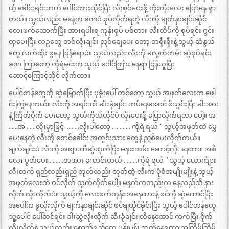
ယ့် ခေါင်းရင်းဘက် ပေါင်ကားထိုင်ပြီး လီးစုပ်ပေးဖို့ တိုးတိုးလေး ပြောနေ ရှာ
တယ်။ သွယ်လည်း မနေ့က ခဏပဲ စုပ်လိုက်ရတဲ့ လီးကို မျက်နှာချင်းဆိုင်
လေးဖက်ထောက်ပြီး အားရပါးရ ကုန်းစုပ် ပစ်တာ။ လီးထိပ်ကို စုပ်ရင်း ဂွင်း
ထုပေးပြီး လဥတွေ တစ်လုံးချင်း ညှစ်ချေပေး တော့ တရှီးရှီးနဲ့ သွယ့် ဆံနွယ်
တွေ လက်ထိုး ဖွနေ ပြန်ရောပဲ။ သွယ်လည်း လီးကို မလွတ်တမ်း ဆွဲစုပ်ရင်း
ခဏ ကြာတော့ ကိုရဲမင်းက သွယ့် ပေါင်ကြား နေရာ ပြန်ယူပြီး
ဆောင့်ကြောင့်ထိုင် လိုက်တာ။
ပေါင်တန်တွေကို ဆွဲမြှောက်ပြီး ပုခုံးပေါ် တင်တော့ သွယ့် အဖုတ်လေးက ဖေါ
င်းကြွနေတယ်။ လီးကို အရင်းထိ ဆီးခုံချင်း ကပ်နေအောင် ဖိသွင်းပြီး ခါးအား
နဲ့ ကြိတ်ဝိုက် ပေးတော့ သွယ်ကိုယ်တိုင်ပဲ လိုးပေးဖို့ ပြောလိုက်ရတာ ပေါ့။ အ
……အ ……လိုးမှာဖြင့် ………လိုးပါတော့ ………… ကိုရဲ ရယ် ” သွယ့်အဖုတ်ထဲ မွှေ
ပေးနေတဲ့ လီးကို စောင်ခေါင်း အတွင်းသား တွေနဲ့ ညှစ်ပေးလိုက်တယ်။
ချက်ချင်းပဲ လီးကို အဖျားထိဆွဲထုတ်ပြီး မနားတမ်း ဆောင့်လိုး နေတာ။ အစိ
လေး ပွတ်ပေး ………တအား ကောင်းတယ် ………ကိုရဲ ရယ် ” သွယ့် ယောင်္ကျား
လီးထက် ရှည်လည်းရှည် တုတ်လည်း တုတ်တဲ့ လီးက ပုံစံအမျိုးမျိုးနဲ့ သွယ့်
အဖုတ်လေးထဲ ဝင်လိုက် ထွက်လိုက်ပေါ့။ မနက်ကတည်းက နေ့လည်ထိ နား
လိုက် လိုးလိုက်ပဲ။ သွယ့်ကို လေးဖက်ကုန်း အနေထားနဲ့ ဖင်ကို ဆွဲထောင်ပြီး
အပေါ်က ခွလိုးလိုက် မျက်နှာချင်းဆိုင် ဖင်ချထိုင်ခိုင်းပြီး သွယ့် ပေါင်တန်တွေ
သူ့ပေါင် ပေါ်တင်ရင်း ခါးဆွဲလိုးလိုက် ဆီးခုံချင်း ထိနေအောင် ကက်ပြီး ဝိုက်
လိုးလိုက်နဲ့ သွယ်လည်း စောက်ရည်တွေ ပန်းပန်း ထုတ်နေရတာ အကြိမ်ကြိမ်