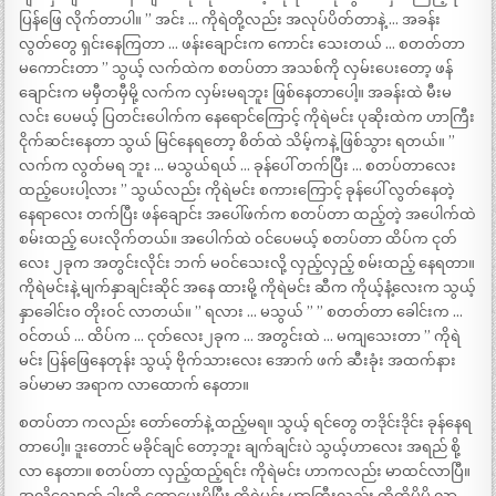
ပြန်ဖြေ လိုက်တာပါ။ ” အင်း … ကိုရဲတို့လည်း အလုပ်ပိတ်တာနဲ့ … အခန်း
လွတ်တွေ ရှင်းနေကြတာ … ဖန်းချောင်းက ကောင်း သေးတယ် … စတတ်တာ
မကောင်းတာ ” သွယ့် လက်ထဲက စတပ်တာ အသစ်ကို လှမ်းပေးတော့ ဖန်
ချောင်းက မမှီတမှီမို့ လက်က လှမ်းမရဘူး ဖြစ်နေတာပေါ့။ အခန်းထဲ မီးမ
လင်း ပေမယ့် ပြတင်းပေါက်က နေရောင်ကြောင့် ကိုရဲမင်း ပုဆိုးထဲက ဟာကြီး
ငိုက်ဆင်းနေတာ သွယ် မြင်နေရတော့ စိတ်ထဲ သိမ့်ကနဲ့ ဖြစ်သွား ရတယ်။ ”
လက်က လွတ်မရ ဘူး … မသွယ်ရယ် … ခုန်ပေါ် တက်ပြီး … စတပ်တာလေး
ထည့်ပေးပါ့လား ” သွယ်လည်း ကိုရဲမင်း စကားကြောင့် ခုန်ပေါ် လွတ်နေတဲ့
နေရာလေး တက်ပြီး ဖန်ချောင်း အပေါ်ဖက်က စတပ်တာ ထည့်တဲ့ အပေါက်ထဲ
စမ်းထည့် ပေးလိုက်တယ်။ အပေါက်ထဲ ဝင်ပေမယ့် စတပ်တာ ထိပ်က ငုတ်
လေး ၂ခုက အတွင်းလိုင်း ဘက် မဝင်သေးလို့ လှည့်လှည့် စမ်းထည့် နေရတာ။
ကိုရဲမင်းနဲ့ မျက်နှာချင်းဆိုင် အနေ ထားမို့ ကိုရဲမင်း ဆီက ကိုယ့်နံ့လေးက သွယ့်
နှာခေါင်းဝ တိုးဝင် လာတယ်။ ” ရလား … မသွယ် ” ” စတတ်တာ ခေါင်းက …
ဝင်တယ် … ထိပ်က … ငုတ်လေး၂ခုက … အတွင်းထဲ … မကျသေးတာ ” ကိုရဲ
မင်း ပြန်ဖြေနေတုန်း သွယ့် ဗိုက်သားလေး အောက် ဖက် ဆီးခုံး အထက်နား
ခပ်မာမာ အရာက လာထောက် နေတာ။
စတပ်တာ ကလည်း တော်တော်နဲ့ ထည့်မရ။ သွယ့် ရင်တွေ တဒိုင်းဒိုင်း ခုန်နေရ
တာပေါ့။ ဒူးတောင် မခိုင်ချင် တော့ဘူး ချက်ချင်းပဲ သွယ့်ဟာလေး အရည် စို့
လာ နေတာ။ စတပ်တာ လှည့်ထည့်ရင်း ကိုရဲမင်း ဟာကလည်း မာထင်လာပြီ။
အလိုလျောက် ခါးကို ကော့ပေးမိပြီး ကိုရဲမင်း ဟာကြီးလည်း ထိထိမိမိ လာ