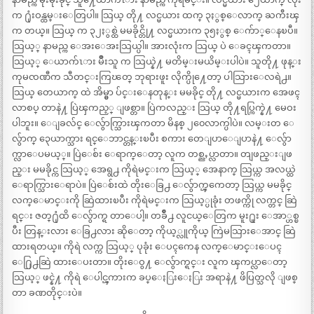
က ႐ုံးဝန္ထမ္းေတြပါ။ သြယ္ တို႔ လင္မယား ထက္ ၃ႏွစ္ေလာက္ ႀကီးၾ
က တယ္။ သြယ္ က ၃၂ႏွစ္ထဲ မမခိုင္တို႔ လင္မယားက ၃၅ႏွစ္ ေက်ာ္ေနၿပီ။
သြယ့္ နာမည္က ေအးေအးသြယ္ပါ။ အားလုံးက သြယ္ ပဲ ေခၚၾကတာ။
သြယ့္ ေယာက်ၤား မ်ိဳးသူ က သြယ္နဲ႔ မတိမ္းမယိမ္းပါပဲ။ သူတို႔ ဖုန္း
ကုမၸဏီက သီတင္းကြၽတ္ ဘုရားဖူး လိုက္ပို႔ေတာ့ ပါသြားေလရဲ႕။
သြယ္ တေယာက္ ထဲ အိမ္မွာ ပ်င္းေနတုန္း မမခိုင္ တို႔ လင္မယားက အေဖၚ
လာစပ္ တာနဲ႔ ပြဲၾကည့္ ျဖစ္တာ။ ပြဲကလည္း သြယ္ တို႔ရပ္ကြက္နဲ႔ မေဝး
ပါဘူး။ ေျခလ်င္ ေလွ်ာက္သြားၾကတာ မိနစ္ ၂၀ေလာက္ပါပဲ။ လမ္းတ ေ
လွ်ာက္ ၃ေယာက္သား ရင္ေဘာင္တန္းၿပီး စကား တေျပာေျပာနဲ႔ ေလွ်ာ
က္လာေပမယ့္။ ပြဲေစ်း ေရာက္ေတာ့ လူက တစ္ညႇပ္လာတာ။ တျဖည္းျဖ
ည္း မမခိုင္က သြယ့္ အေရွ႕ ကိုရဲမင္းက သြယ့္ အေနာက္ သြယ္က အလယ္ထဲ
ေရာက္သြားေရာပဲ။ ပြဲေစ်းထဲ တိုးေခြ႕ ေလွ်ာက္ၾကေတာ့ သြယ္က မမခိုင္
လက္ေမာင္းကို ဆြဲထားၿပီး ကိုရဲမင္းက သြယ့္ပုခုံး တဖက္ကို လက္တင္ ဆြဲ
ရင္း ဇတ္႐ုံထိ ေလွ်ာက္ရ တာေပါ့။ တခ်ိဳ႕ လူငယ္ေတြက မူး႐ူး ေအာ္ဟစ္ၿ
ပီး တြန္းလား ေခြ႕လား ဆိုေတာ့ ကိုယ့္လူကိုယ္ ကြဲမသြားေအာင္ ဆြဲ
ထားရတယ္။ ကိုရဲ လက္က သြယ့္ ပုခုံး ေပၚကေန လက္ေမာင္းေပၚ
ေ႐ြ႕ဆြဲ ထားေပးတာ။ တိုးေဝွ႔ ေလွ်ာက္ရင္း လူက ၾကပ္လာေတာ့
သြယ့္ ဖင္နဲ႔ ကိုရဲ ေပါင္ၾကားက ခပ္ေႏြးေႏြး အရာနဲ႔ ဖိပြတ္သလို ျဖစ္
တာ ခဏတိုင္းပဲ။