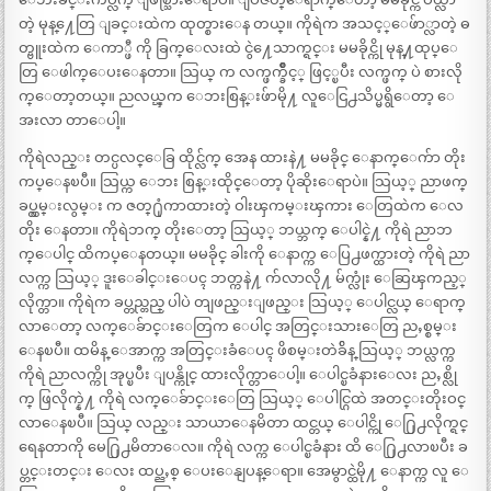
တဲ့ မုန္႔ေတြ ျခင္းထဲက ထုတ္စားေန တယ္။ ကိုရဲက အသင့္ေဖ်ာ္လာတဲ့ ဓ
တ္ဗူးထဲက ေကာ္ဖီ ကို ခြက္ေလးထဲ ငွဲ႔ေသာက္ရင္း မမခိုင္ကို မုန္႔ထုပ္ေ
တြ ေဖါက္ေပးေနတာ။ သြယ္ က လက္ဖက္ခ်ိဳင့္ ဖြင့္ၿပီး လက္ဖက္ ပဲ စားလို
က္ေတာ့တယ္။ ညလယ္ၾက ေဘးစြန္းဖ်ာမို႔ လူေငြ႕သိပ္မရွိေတာ့ ေ
အးလာ တာေပါ့။
ကိုရဲလည္း တင္ပလင္ေခြ ထိုင္လ်က္ အေန ထားနဲ႔ မမခိုင္ ေနာက္ေက်ာ တိုး
ကပ္ေနၿပီ။ သြယ္က ေဘး စြန္းထိုင္ေတာ့ ပိုဆိုးေရာပဲ။ သြယ့္ ညာဖက္
ခပ္လွမ္းလွမ္း က ဇတ္႐ုံကာထားတဲ့ ဝါးၾကမ္းၾကား ေတြထဲက ေလ
တိုး ေနတာ။ ကိုရဲဘက္ တိုးေတာ့ သြယ့္ ဘယ္ဘက္ ေပါင္နဲ႔ ကိုရဲ ညာဘ
က္ေပါင္ ထိကပ္ေနတယ္။ မမခိုင္ ခါးကို ေနာက္က ေပြ႕ဖက္ထားတဲ့ ကိုရဲ ညာ
လက္က သြယ့္ ဒူးေခါင္းေပၚ ဘတ္ကနဲ႔ က်လာလို႔ မ်က္လုံး ေဆြၾကည့္
လိုက္တာ။ ကိုရဲက ခပ္တည္တည္ ပါပဲ တျဖည္းျဖည္း သြယ့္ ေပါင္လယ္ ေရာက္
လာေတာ့ လက္ေခ်ာင္းေတြက ေပါင္ အတြင္းသားေတြ ညႇစ္စမ္း
ေနၿပီ။ ထမိန္ ေအာက္က အတြင္းခံေပၚ ဖိစမ္းတဲခ်ိန္ သြယ့္ ဘယ္လက္က
ကိုရဲ ညာလက္ကို အုပ္ၿပီး ျပန္ကိုင္ ထားလိုက္တာေပါ့။ ေပါင္ၿခံနားေလး ညႇစ္လို
က္ ဖြလိုက္နဲ႔ ကိုရဲ လက္ေခ်ာင္းေတြ သြယ့္ ေပါင္ဂြထဲ အတင္းတိုးဝင္
လာေနၿပီ။ သြယ္ လည္း သာယာေနမိတာ ထင္တယ္ ေပါင္ကို ေ႐ြ႕လိုက္ရင္
ရေနတာကို မေ႐ြ႕မိတာေလ။ ကိုရဲ လက္က ေပါင္ၿခံနား ထိ ေ႐ြ႕လာၿပီး ခ
ပ္တင္းတင္း ေလး ထပ္ညႇစ္ ေပးေနျပန္ေရာ။ အေမွာင္ထဲမို႔ ေနာက္က လူ ေ