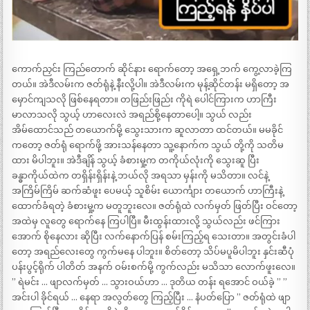
ကောက်ညှင်း ကြည်တောက် ဆိုင်နား ရောက်တော့ အရှေ့ဘက် ကွေ့လာခဲ့ကြ
တယ်။ အဲဒီလမ်းက ဇတ်ရုံနဲ့ နီးလို့ပါ။ အဲဒီလမ်းက မုန့်ဆိုင်တန်း မရှိတော့ အ
မှောင်ကျသလို ဖြစ်နေရတာ။ တဖြည်းဖြည်း ကိုရဲ ပေါင်ကြားက ဟာကြီး
မာလာသလို သွယ့် ဟာလေးလဲ အရည်စို့နေတာပေါ့။ သွယ် လည်း
အိမ်ထောင်သည် တယောက်မို့ သွေးသားက ဆူလာတာ ထင်တယ်။ မမခိုင်
ကတော့ ဇတ်ရုံ ရောက်ဖို့ အားသန်နေတာ သူ့နောက်က သွယ် တို့ကို သတိမ
ထား မိပါဘူး။ အဲဒီချိန် သွယ့် ခံစားမှု့က တကိုယ်လုံးကို သွေးဆူ ပြီး
ခန္ဓာကိုယ်ထဲက တရှိန်းရှိန်းနဲ့ ဘယ်လို အရသာ မှန်းကို မသိတာ။ လင်နဲ့
အကြိမ်ကြိမ် ဆက်ဆံဖူး ပေမယ့် သူစိမ်း ယောင်္ကျား တယောက် ဟာကြီးနဲ့
ထောက်ခံရတဲ့ ခံစားမှု့က မတူဘူးလေ။ ဇတ်ရုံထဲ လက်မှတ် ဖြတ်ပြီး ဝင်တော့
အထဲမှ လူတွေ ရောက်နေ ကြပါပြီ။ မီးထွန်းထားလို့ သွယ်လည်း ဖင်ကြား
အောက် စိုနေလား ဆိုပြီး လက်နောက်ပြန် စမ်းကြည့်ရ သေးတာ။ အတွင်းခံပါ
တော့ အရည်လေးတွေ ကွက်မနေ ပါဘူး။ စိတ်တော့ သိပ်မပူမိပါဘူး နှင်းဆီပုံ
ပန်းပွင့်ရိုက် ပါတိတ် အနက် ဝမ်းစက်မို့ ကွက်လည်း မသိသာ လောက်ဖူးလေ။
” ရဲမင်း … ဖျာလက်မှတ် … သွားဝယ်ဟာ … ဒုတိယ တန်း ရအောင် ဝယ်ခဲ့ ” ”
အင်းပါ ခိုင်ရယ် … နေရာ အလွတ်တွေ ကြည့်ပြီး … နံပတ်ပြော ” ဇတ်ရုံထဲ ဖျာ