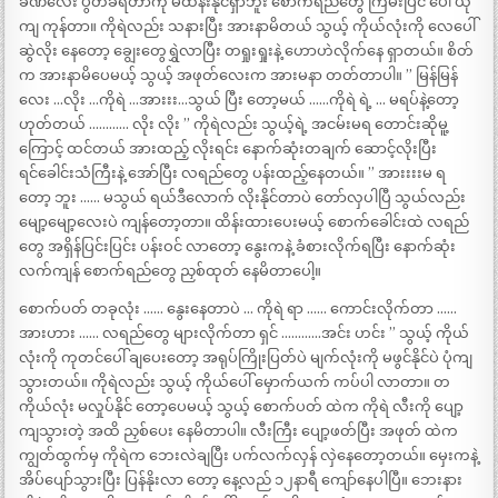
ခဏလေး ပွတ်ခံရတာကို မထိန်းနိုင်ရှာဘူး စောက်ရည်တွေ ကြမ်းပြင် ပေါ် ယို
ကျ ကုန်တာ။ ကိုရဲလည်း သနားပြီး အားနာမိတယ် သွယ့် ကိုယ်လုံးကို လေပေါ်
ဆွဲလိုး နေတော့ ချွေးတွေရွှဲလာပြီး တရှုးရှုးနဲ့ ဟောဟဲလိုက်နေ ရှာတယ်။ စိတ်
က အားနာမိပေမယ့် သွယ့် အဖုတ်လေးက အားမနာ တတ်တာပါ။ ” မြန်မြန်
လေး …လိုး …ကိုရဲ …အားးး…သွယ် ပြီး တော့မယ် ……ကိုရဲ ရဲ့ … မရပ်နဲ့တော့
ဟုတ်တယ် ………… လိုး လိုး ” ကိုရဲလည်း သွယ့်ရဲ့ အငမ်းမရ တောင်းဆိုမူ့
ကြောင့် ထင်တယ် အားထည့် လိုးရင်း နောက်ဆုံးတချက် ဆောင့်လိုးပြီး
ရင်ခေါင်းသံကြီးနဲ့ အော်ပြီး လရည်တွေ ပန်းထည့်နေတယ်။ ” အားးးးမ ရ
တော့ ဘူး …… မသွယ် ရယ်ဒီလောက် လိုးနိုင်တာပဲ တော်လှပါပြီ သွယ်လည်း
မျော့မျော့လေးပဲ ကျန်တော့တာ။ ထိန်းထားပေးမယ့် စောက်ခေါင်းထဲ လရည်
တွေ အရှိန်ပြင်းပြင်း ပန်းဝင် လာတော့ နွေးကနဲ့ ခံစားလိုက်ရပြီး နောက်ဆုံး
လက်ကျန် စောက်ရည်တွေ ညှစ်ထုတ် နေမိတာပေါ့။
စောက်ပတ် တခုလုံး …… နွေးနေတာပဲ … ကိုရဲ ရာ …… ကောင်းလိုက်တာ ……
အားဟား …… လရည်တွေ များလိုက်တာ ရှင် …………အင်း ဟင်း ” သွယ့် ကိုယ်
လုံးကို ကုတင်ပေါ် ချပေးတော့ အရုပ်ကြိုးပြတ်ပဲ မျက်လုံးကို မဖွင်နိုင်ပဲ ပုံကျ
သွားတယ်။ ကိုရဲလည်း သွယ့် ကိုယ်ပေါ် မှောက်ယက် ကပ်ပါ လာတာ။ တ
ကိုယ်လုံး မလှုပ်နိုင် တော့ပေမယ့် သွယ့် စောက်ပတ် ထဲက ကိုရဲ လီးကို ပျော့
ကျသွားတဲ့ အထိ ညှစ်ပေး နေမိတာပါ။ လီးကြီး ပျော့ဖတ်ပြီး အဖုတ် ထဲက
ကျွတ်ထွက်မှ ကိုရဲက ဘေးလဲချပြီး ပက်လက်လှန် လှဲနေတော့တယ်။ မှေးကနဲ့
အိပ်ပျော်သွားပြီး ပြန်နိုးလာ တော့ နေ့လည် ၁၂နာရီ ကျော်နေပါပြီ။ ဘေးနား