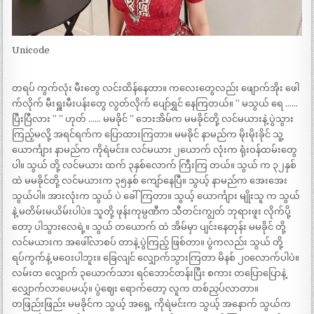
Unicode
တရပ် ကွက်လုံး မီးတွေ လင်းထိန်နေတာ။ ကလေးတွေလည်း ဖျောက်အိုး ဖေါ
က်လိုက် မီးရှူးမီးပန်းတွေ လွတ်လိုက် ပျော်ရွှင် နေကြတယ်။ ” မသွယ် ရေ ……
ပြီးပြီလား ” ” ဟုတ် …… မမခိုင် ” ဘေးအိမ်က မမခိုင်တို့ လင်မယားနဲ့ ပွဲသွား
ကြည့်မလို့ အရင်ရက်က ပြောထားကြတာ။ မမခိုင် နာမည်က မိုးမိုးခိုင် သူ့
ယောင်္ကျား နာမည်က ကိုရဲမင်း။ လင်မယား ၂ယောက် လုံးက ရုံးဝန်ထမ်းတွေ
ပါ။ သွယ် တို့ လင်မယား ထက် ၃နှစ်လောက် ကြီးကြ တယ်။ သွယ် က ၃၂နှစ်
ထဲ မမခိုင်တို့ လင်မယားက ၃၅နှစ် ကျော်နေပြီ။ သွယ့် နာမည်က အေးအေး
သွယ်ပါ။ အားလုံးက သွယ် ပဲ ခေါ်ကြတာ။ သွယ့် ယောင်္ကျား မျိုးသူ က သွယ်
နဲ့ မတိမ်းမယိမ်းပါပဲ။ သူတို့ ဖုန်းကုမ္ပဏီက သီတင်းကျွတ် ဘုရားဖူး လိုက်ပို့
တော့ ပါသွားလေရဲ့။ သွယ် တယောက် ထဲ အိမ်မှာ ပျင်းနေတုန်း မမခိုင် တို့
လင်မယားက အဖေါ်လာစပ် တာနဲ့ ပွဲကြည့် ဖြစ်တာ။ ပွဲကလည်း သွယ် တို့
ရပ်ကွက်နဲ့ မဝေးပါဘူး။ ခြေလျင် လျှောက်သွားကြတာ မိနစ် ၂၀လောက်ပါပဲ။
လမ်းတ လျှောက် ၃ယောက်သား ရင်ဘောင်တန်းပြီး စကား တပြောပြောနဲ့
လျှောက်လာပေမယ့်။ ပွဲဈေး ရောက်တော့ လူက တစ်ညှပ်လာတာ။
တဖြည်းဖြည်း မမခိုင်က သွယ့် အရှေ့ ကိုရဲမင်းက သွယ့် အနောက် သွယ်က