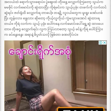
အလယ်ထဲ ရောက်သွားရောပဲ။ ပွဲဈေးထဲ တိုးခွေ့ လျှောက်ကြတော့ သွယ်က
မမခိုင် လက်မောင်းကို ဆွဲထားပြီး ကိုရဲမင်းက သွယ့်ပုခုံး တဖက်ကို လက်တင်
ဆွဲရင်း ဇတ်ရုံထိ လျှောက်ရ တာပေါ့။ တချို့ လူငယ်တွေက မူးရူး အော်ဟစ်
ပြီး တွန်းလား ခွေ့လား ဆိုတော့ ကိုယ့်လူကိုယ် ကွဲမသွားအောင် ဆွဲထားရ
တယ်။ ကိုရဲ လက်က သွယ့် ပုခုံး ပေါ်ကနေ လက်မောင်းပေါ် ရွေ့ဆွဲ ထားပေး
တာ။ တိုးဝှေ့ လျှောက်ရင်း လူက ကြပ်လာတော့ သွယ့် ဖင်နဲ့ ကိုရဲ ပေါင်ကြား
က ခပ်နွေးနွေး အရာနဲ့ ဖိပွတ်သလို ဖြစ်တာ ခဏတိုင်းပဲ။