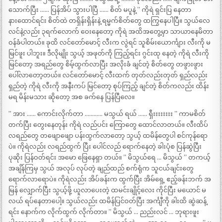
သောက်ပြီး …… ပြန်အိပ် သွားပါပြီ …… စိတ် မပူနဲ့ ” ကိုရဲ ရှင်းပြ နေတာ
နားထောင်ရင်း စိတ်ထဲ တရှိန်းရှိန်းနဲ့ ရမ္မက်စိတ်တွေ ထကြွနေပါပြီ။ သွယ်လေ
လင်နဲ့လည်း ၃ရက်လောက် ဝေးနေတော့ ကိုရဲ အထိအတွေ့မှာ သာယာနေမိတာ
ဝန်ခံပါတယ်။ ခုထိ လင်တော်မောင့် လီးက လွဲရင် သူစိမ်းယောင်္ကျား လီးကို မ
မြင်ဖူး ပါဘူး။ ဒီလိုမျိုး သွယ့် အဖုတ်ကို ကြည့်ရင်း ဂွင်းထု နေတဲ့ ကိုရဲ လီးကို
မြင်တော့ အရည်တွေ စိမ့်ထွက်လာပြီး အလိုးခံ ချင်တဲ့ စိတ်တွေ တဖွားဖွား
ပေါ်လာတော့တယ်။ လင်တော်မောင့် လီးထက် တုတ်လည်းတုတ် ရှည်လည်း
ရှည်တဲ့ ကိုရဲ လီးကို အနီးကပ် မြင်တော့ စုပ်ကြည့် ချင်တဲ့ စိတ်ကလည်း ထိန်း
မရ မိန်းမသား ဆိုတော့ အစ ခက်နေ ပြန်ပြီလေ။
” အား …… ကောင်းလိုက်တာ ………… မသွယ် ရယ် …… ရှီးးးးးးးး ” ကာမစိတ်
တက်ပြီး တွေးနေတုန်း ကိုရဲ လည်ပင်း ကြောတွေ ထောင်လာတယ်။ လီးထိပ်
လရည်တွေ တဖျောဖျော ပန်းထွက်လာတော့ သွယ့် ထမိန်တွေပါ စင်ကုန်ရော
ပဲ။ ကိုရဲလည်း လရည်ထွက် ပြီး ပေါင်လည် ရောက်နေတဲ့ ခါးပုံစ ပြန်ဆွဲပြီး
ပုဆိုး ပြန်ဝတ်ရင်း အမော ဖြေနေရှာ တယ်။ ” မိသွယ်ရေ … မိသွယ် ” တကယ့်
အချိန်ကြမှ သွယ် အလုပ် လုပ်တဲ့ ချည်ထည် စက်ရုံက သူငယ်ချင်းတွေ
ရောက်လာရောပဲ။ ကိုရဲလည်း အိပ်ခန်းက ထွက်ပြီး အိမ်ရှေ့ ဧည့်ခန်းဘက် အ
မြန် လျှောက်ပြီး သွယ့်ဖို့ ယူလာပေးတဲ့ ထမင်းချိုင့်လေး ကိုင်ပြီး မယောင် မ
လယ် ရပ်နေတာပေါ့။ သွယ်လည်း ထမိန်ပြင်ဝတ်ပြီး အင်္ကျီကို ခါးထိ ဆွဲဆန့်
ရင်း နောက်က လိုက်ထွက် လိုက်တာ။ ” မိသွယ် … ညည်းလင် … ဘုရားဖူး