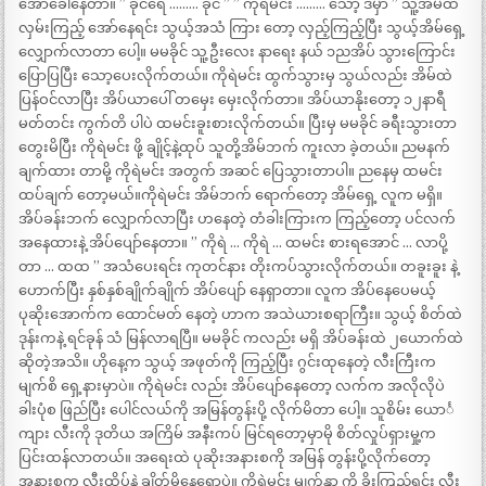
အော်ခေါ်နေတာ။ ” ခိုင်ရေ ……… ခိုင် ” ” ကိုရဲမင်း ……… သော့ ဒီမှာ ” သူ့အိမ်ထဲ
လှမ်းကြည့် အော်နေရင်း သွယ့်အသံ ကြား တော့ လှည့်ကြည့်ပြီး သွယ့်အိမ်ရှေ့
လျှောက်လာတာ ပေါ့။ မမခိုင် သူ့ဦးလေး နာရေး နယ် ၁ညအိပ် သွားကြောင်း
ပြောပြပြီး သော့ပေးလိုက်တယ်။ ကိုရဲမင်း ထွက်သွားမှ သွယ်လည်း အိမ်ထဲ
ပြန်ဝင်လာပြီး အိပ်ယာပေါ် တမှေး မှေးလိုက်တာ။ အိပ်ယာနိုးတော့ ၁၂နာရီ
မတ်တင်း ကွက်တိ ပါပဲ ထမင်းခူးစားလိုက်တယ်။ ပြီးမှ မမခိုင် ခရီးသွားတာ
တွေးမိပြီး ကိုရဲမင်း ဖို့ ချိုင့်နဲ့ထုပ် သူတို့အိမ်ဘက် ကူးလာ ခဲ့တယ်။ ညမနက်
ချက်ထား တာမို့ ကိုရဲမင်း အတွက် အဆင် ပြေသွားတာပါ။ ညနေမှ ထမင်း
ထပ်ချက် တော့မယ်။ကိုရဲမင်း အိမ်ဘက် ရောက်တော့ အိမ်ရှေ့ လူက မရှိ။
အိပ်ခန်းဘက် လျှောက်လာပြီး ဟနေတဲ့ တံခါးကြားက ကြည့်တော့ ပင်လက်
အနေထားနဲ့ အိပ်ပျော်နေတာ။ ” ကိုရဲ … ကိုရဲ … ထမင်း စားရအောင် … လာပို့
တာ … ထထ ” အသံပေးရင်း ကုတင်နား တိုးကပ်သွားလိုက်တယ်။ တခူးခူး နဲ့
ဟောက်ပြီး နှစ်နှစ်ချိုက်ချိုက် အိပ်ပျော် နေရှာတာ။ လူက အိပ်နေပေမယ့်
ပုဆိုးအောက်က ထောင်မတ် နေတဲ့ ဟာက အသဲယားစရာကြီး။ သွယ့် စိတ်ထဲ
ဒုန်းကနဲ့ ရင်ခုန် သံ မြန်လာရပြီ။ မမခိုင် ကလည်း မရှိ အိပ်ခန်းထဲ ၂ယောက်ထဲ
ဆိုတဲ့အသိ။ ဟိုနေ့က သွယ့် အဖုတ်ကို ကြည့်ပြီး ဂွင်းထုနေတဲ့ လီးကြီးက
မျက်စိ ရှေ့နားမှာပဲ။ ကိုရဲမင်း လည်း အိပ်ပျော်နေတော့ လက်က အလိုလိုပဲ
ခါးပုံစ ဖြည်ပြီး ပေါင်လယ်ကို အမြန်တွန်းပို့ လိုက်မိတာ ပေါ့။ သူစိမ်း ယောင်္
ကျား လီးကို ဒုတိယ အကြိမ် အနီးကပ် မြင်ရတော့မှာမို စိတ်လှုပ်ရှားမှု့က
ပြင်းထန်လာတယ်။ အရေးထဲ ပုဆိုးအနားစကို အမြန် တွန်းပို့လိုက်တော့
အနားစက လီးထိပ်နဲ့ ချိတ်မိနေရောပဲ။ ကိုရဲမင်း မျက်နှာ ကို ခိုးကြည့်ရင်း လီး