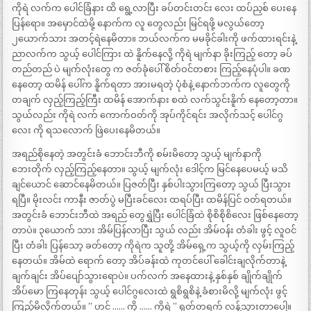
ကိုရဲ လက်က ပေါင်ခြံနား ထိ ရွေ့လာပြီး ခပ်တင်းတင်း လေး ထပ်ညှစ် ပေးနေ
ပြန်ရော။ အမှောင်ထဲမို့ နောက်က လူ တွေလည်း မြင်ရဖို့ မလွယ်တော့
၂ယောက်သား အတင့်ရဲနေမိတာ။ ဘယ်လက်က မမခိုင်ခါးကို ဖက်ထားရင်းနဲ့
ညာလက်က သွယ့် ပေါင်ကြား ထဲ နိူက်နေလို့ ကိုရဲ မျက်နာ ခိုးကြည့် တော့ ခပ်
တည်တည် ပဲ မျက်လုံးတွေ က ဇတ်ခုံပေါ် စိတ်ဝင်တစား ကြည့်နေပုံပါ။ ခဏ
နေတော့ ထမိန် ပေါ်က နိူက်ရတာ အားမရတဲ့ ပုံစံနဲ့ နောက်ဘက်က လူတွေကို
တချက် လှည့်ကြည့်ကြီး ထမိန် အောက်နား စထဲ လက်သွင်းနိူက် နေတော့တာ။
သွယ်လည်း ကိုရဲ လက် ကောက်ဝတ်ကို အုပ်ကိုင်ရင်း အလိုက်သင့် ပေါင်ဂွ
လေး ကို ရသလောက် ဖြဲပေးနေမိတယ်။
အရည်စိုနေတဲ့ အတွင်းခံ ဘောင်းဘီကို စမ်းမိတော့ သွယ့် မျက်နာကို
ဘေးတိုက် လှည့်ကြည့်နေတာ။ သွယ့် မျက်လုံး ဒေါင့်က မြင်နေပေမယ့် မသိ
ချင်ယောင် ဆောင်နေမိတယ်။ ပြဇတ်ပြီး နှစ်ပါးသွားကြတော့ သွယ် ပြီးသွား
ရပြီ။ မိုးလင်း ကာနီး ဇာတ်ပွဲ မပြီးခင်လေး ထရပ်ပြီး ထမိန်ပြင် ဝတ်ရတယ်။
အတွင်းခံ ဘောင်းဘီထဲ အရည် တွေရွှဲပြီး ပေါင်ခြံထဲ စိုစိစိုစိလေး ဖြစ်နေတော့
တာပဲ။ ၃ယောက် သား အိမ်ပြန်လာပြီး သွယ် လည်း အိမ်ဝန်း တံခါး ဖွင့် လူဝင်
ပြီး တံခါး ပြန်သော့ ခတ်တော့ ကိုရဲက သူတို့ အိမ်ရှေ့က သွယ့်ကို လှမ်းကြည့်
နေတယ်။ အိမ်ထဲ ရောက် တော့ အိပ်ခန်းထဲ ကုတင်ပေါ် ခေါင်းချလိုက်တာနဲ့
ချက်ချင်း အိပ်ပျော်သွားရောပဲ။ ပက်လက် အနေထားနဲ့ နှစ်နှစ် ချိုက်ချိုက်
အိပ်မော ကြနေတုန်း သွယ့် ပေါင်ဂွလေးထဲ ရွစိရွစိနဲ့ ခံစားမိလို့ မျက်လုံး ဖွင့်
ကြည့်မိလိုက်တယ်။ ” ဟင် …… ကို …… ကိုရဲ ” ရုတ်တရက် လန့်သွားတာပေါ့။