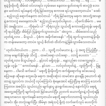
ပါသွားတာဆို … လင်မရှိတော့ …… တယောက်ထဲ …… ဆာ နေ …… နေ ……… ” မ
စုနဲ့ မိုးမိုးတို့ အိမ်ထဲ ဝင်လာရင်း လှမ်းမေး နေတာ။ ရုတ်တရက် စားပွဲခုံ ဘေး
နား မတ်တပ် ရပ်နေတဲ့ ကိုရဲ မြင်တော့မှ စကားစ ရပ်သွားတော့တယ်။ ” အော်
… ဧည့်သည် ရောက်နေတာ ထင်တယ် ” ကိုရဲ မြင်တော့မှ မစုက အားတုံ့အားနာ
နဲ့ စကားလွဲ မေးနေတာပါ။ ” ဧည့်သည် မဟုတ်ပါဖူးဟ … ဟိုဖက်အိမ်က … မမ
ခိုင် အမျိုးသား …… ကိုရဲမင်း ပါ ” ကိုရဲလည်း သွယ်တို့ စကားပြောတုန်း မစုတို့
ကို ရယ်ပြပြီး အိမ်ပြင် ပြန်ထွက်သွားတယ်။ ” အဲလူက … အိမ်ထောင်သည်
ဟုတ်ရဲ့လား … မိသွယ် … ပုံစံက အမိုက်စားနော် ” ကိုရဲ ထွက်သွားတာနဲ့ မိုးမိုး
က တန်းမေးတော့ တာပဲ။ သွယ့် စိတ်ထဲ ထိတ်ကနဲ့ ဖြစ်သွားမိသေးတယ်။
” ဟုတ်ပါတယ်ဟာ … ညက … ငါ … သူတို့ လင်မယား နဲ့ … ပွဲ အတူ ကြည့်ပြီး …
ဘာမှ မချက်နိုင်မှန်း သိလို့ … ထမင်းရော ဟင်းရော … လာပို့ ပေးတာ ” ……”
ဟုတ်ရဲ့လား မိသွယ်ရယ် … နင့်လင် မရှိတုန်း … နေ့လည်စာ လာကျွေးရင်း …
ဟွန်း ဟွန်း ” ” ကောင်မနော် … နင်သာ …… လင်ငုတ်တုတ်နဲ့ … ဂျာကြီးကို … မြူ
နေတာ … ငါမသိ ခက်မယ် ” မစုတို့ မိုးမိုးတို့က စက်ရုံရောက်မှ ခင်ပေမယ့်
ပြောမနာ ဆိုမနာ တွေပေါ့။ မစုက အဆိုးဆုံးပဲ ထမင်စား နားချိန် ၃ယောက် ဆုံ
တာနဲ့ သူ့လင်က ဘယ်လို လုပ်ကြောင်း စုံနေအောင် ပြောပြီးမှ စားကြ သောက်
ကြတာ။ အစပိုင်း သွယ်လည်း မျက်နှာပူ နားရှက်ပေမယ့် နောက်ပိုင်း မစုရဲ့
အတွေ့အကြုံကို မျက်လုံးထဲ မြင်ယောင်ပြီး ညဘက် ယောင်္ကျားနဲ့ လိုးတဲ့ချိန်
အရသာလေး ထူးကဲနေမိ တော့တယ်။ မစုတို့ ရောက်လာတာမို့ သွယ်လည်း
ထမင်း အိုး တလုံးချက်ပြီး အိမ်မှာ အရံသင့် ရှိတဲ့ လက်ဖက်သုပ် ပေးလိုက်