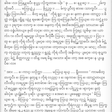
ခါးေလး တြန္႔ၿပီး စုပ္သပ္ လိုက္ရတာေပါ့။ ” ခု …… ေန႔ခင္း ……… ၂ခ်က္
ထိုးၿပီ ……… မသြယ္ရဲ႕ ……… ခိုင္လည္း …… ခ်က္ျပဳတ္ စားေသာက္ၿပီး …… ျ
ပန္အိပ္ သြားပါၿပီ …… စိတ္ မပူနဲ႔ ” ကိုရဲ ရွင္းျပ ေနတာ နားေထာင္ရင္း စိ
တ္ထဲ တရွိန္းရွိန္းနဲ႔ ရမၼက္စိတ္ေတြ ထႂကြေနပါၿပီ။ သြယ္ေလ လင္နဲ႔လ
ည္း ၃ရက္ေလာက္ ေဝးေနေတာ့ ကိုရဲ အထိအေတြ႕မွာ သာယာေနမိ
တာ ဝန္ခံပါတယ္။ ခုထိ လင္ေတာ္ေမာင့္ လီးက လြဲရင္ သူစိမ္းေယာ
က်ၤား လီးကို မျမင္ဖူး ပါဘူး။ ဒီလိုမ်ိဳး သြယ့္ အဖုတ္ကို ၾကည့္ရင္း ဂြင္း
ထု ေနတဲ့ ကိုရဲ လီးကို ျမင္ေတာ့ အရည္ေတြ စိမ့္ထြက္လာၿပီး အလိုးခံ ခ်င္တဲ့
စိတ္ေတြ တဖြားဖြား ေပၚလာေတာ့တယ္။ လင္ေတာ္ေမာင့္ လီးထ
က္ တုတ္လည္းတုတ္ ရွည္လည္း ရွည္တဲ့ ကိုရဲ လီးကို အနီးကပ္ ျမင္ေတာ့ စုပ္ၾက
ည့္ ခ်င္တဲ့ စိတ္ကလည္း ထိန္းမရ မိန္းမသား ဆိုေတာ့ အစ ခက္ေန ျပန္ၿ
ပီေလ။
” အား …… ေကာင္းလိုက္တာ ………… မသြယ္ ရယ္ …… ရွီးးးးးးးး ” ကာမစိတ္
တက္ၿပီး ေတြးေနတုန္း ကိုရဲ လည္ပင္း ေၾကာေတြ ေထာင္လာတယ္။
လီးထိပ္ လရည္ေတြ တေဖ်ာေဖ်ာ ပန္းထြက္လာေတာ့ သြယ့္ ထမိန္ေတြ
ပါ စင္ကုန္ေရာပဲ။ ကိုရဲလည္း လရည္ထြက္ ၿပီး ေပါင္လည္ ေရာက္ေနတဲ့
ခါးပုံစ ျပန္ဆြဲၿပီး ပုဆိုး ျပန္ဝတ္ရင္း အေမာ ေျဖေနရွာ တယ္။ ” မိသြ
ယ္ေရ … မိသြယ္ ” တကယ့္ အခ်ိန္ၾကမွ သြယ္ အလုပ္ လုပ္တဲ့ ခ်ည္ထည္
စက္႐ုံက သူငယ္ခ်င္းေတြ ေရာက္လာေရာပဲ။ ကိုရဲလည္း အိပ္ခန္းက ထြက္ၿ
ပီး အိမ္ေရွ႕ ဧည့္ခန္းဘက္ အျမန္ ေလွ်ာက္ၿပီး သြယ့္ဖို႔ ယူလာေပးတဲ့