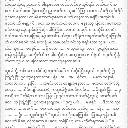
ကိုရဲက သွယ့် ညာဘက် ခါးနားလေး တင်ပလင်ခွေ ထိုင်ရင်း ဘယ်လက်က
စောက်ပတ်လေး ဖြဲထားပြီး ညာလက်က သူပေါင်ကြား ထဲက လီးကို ဆုပ်ကိုင်
ဂွင်းထု နေတာ။ ထမိန် အောက်နားစက ခါးထိ လှန်တက် နေပြီး အတွင်းခံ
ဘောင်းဘီ မျော့ကြိုး လေးက ပေါင်လယ် လိပ်ကျ နေတော့ ပြတင်း ပေါက်က
ဝင်လာတဲ့ နေရောင်ကြောင့် ပေါင်ကြား လေးထဲ အဖုတ်က အတိုင်းသားပဲ။
ရုတ်တရက် ဘာပြောရ မန်းတောင် မသိဘူး။ ကိုရဲက အဖုတ်အက်ကွဲကြောင်း
ထဲ လက်ချောင်းထိပ်လေးနဲ့ ဖိပွတ်ပေးရင်း ဂွင်းထု မရပ်သေး ဘူး။ ” ဟာ …
ကို… ကိုရဲ …… မမခိုင် ……… ရှိ တယ် ……… မ ဟုတ် ဘူး လား ” ပူထူပြီး အသံ
တုန်တုန် ရီရီနဲ့ မေးလိုက် မိတာပါ။ ကိုရဲ ကတော့ ညက ဇတ်ရုံထဲ အဖုတ်ကို နိူ
က်တာ သွယ် က မငြင်းတော့ အတင့်ရဲနေတာပေါ့။
သွယ်တို့ လင်မယား အိပ်တဲ့ ကုတင်ပေါ် တက်ထိုင်ပြီး သွယ် အဖုတ်ကို ဖြဲ
ကြည့် ပြီး ဂွင်းထုနေတာလေ။ ” ရှီး… အ … အ … ခိုင်က …… မနက် ၁၀နာရီ
ကတည်းက … နိုးပြီး …… ထမင်း ဟင်း ထချက်နေတာ …… မသွယ် လာကြည့်
တော့ ……… အိပ်ပျော်နေတာနဲ့ … မသွယ်ဖို့ ထမင်းဟင်း ……… ပိုချက် ပြီး …… ခု
လာပို့တာ ” ကိုရဲက စကား ပြန်ပြောရင်း တဘတ်ဘတ်နဲ့ သွယ့် စောက်ပတ်
လေး ကို ကြည့်ပြီး ဂွင်းထုနေလျက်ပဲ။ ” ဒုက္ခ ပါပဲ …… မမခိုင် …… ဒီဘက် ကူး
လာရင် …… အခက် …… မကောင်းဘူး ထင်တယ် … ကိုရဲ ……… အို့ ………… အာ
…………… ရှီး…… ကျွတ်ကျွတ် ” သွယ် အကျိုးအကြောင်း ပြောနေတုန်း အစိ
လေးကို ဖိချေ လိုက်တော့ ခါးလေး တွန့်ပြီး စုပ်သပ် လိုက်ရတာပေါ့။ ” ခု ……
နေ့ခင်း ……… ၂ချက် ထိုးပြီ ……… မသွယ်ရဲ့ ……… ခိုင်လည်း …… ချက်ပြုတ် စား