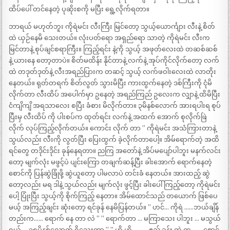
ထိပ်ပေါ် တင်နေတဲ့ ပုဆိုးစကို မပြီး ရွေ့လိုက်ရတာ။
ဘာရယ် မဟုတ်ဘူး ကိုရဲမင်း လီးကြီး မြင်တော့ သွယ့်ယောင်္ကျား လီးနဲ့ စိတ်
ထဲ ယှဉ်နေမိ သေးတယ်။ လုံးပတ်ရော အရှည်ရော သာတဲ့ ကိုရဲမင်း လီးက
မြင်တာနဲ့ စုပ်ချင်စရာကြီး။ ကြည့်ရင်း နဲ့ကို သွယ့် အဖုတ်လေးထဲ တဆစ်ဆစ်
နဲ့ ယားနေ တော့တာပဲ။ စိတ်မထိန်း နိုင်တာနဲ့ လက်နဲ့ အုပ်ကိုင်လိုက်တော့ လက်
ထဲ တဒုတ်ဒုတ်နဲ့ လီးအရည်ပြားက တဆင့် သွယ့် လက်ဖဝါးလေးထဲ လာတိုး
နေတယ်။ ရုတ်တရက် စိတ်လွတ် သွားမိပြီး ကားထွက်နေတဲ့ ဒစ်ကြီးကို ငုံမိ
လိုက်တာ လီးထိပ် အပေါက်မှာ ဥနေတဲ့ အရည်ကြည် ဥလေးက လျှာနဲ့ ထိမိပြီး
ငံကျိကျိ အရသာလေး စပြီး ခံစား မိလိုက်တာ။ ၃မိနစ်လောက် အားရပါးရ စုပ်
ပြီးမှ လီးထိပ် ကို ပါးစပ်က ထုတ်ရင်း လက်နဲ့ အထက် အောက် စုလိုက်ဖြဲ
လိုက် လုပ်ကြည့်လိုက်တယ်။ ကောင်း လိုက် တာ ” ကိုရဲမင်း အသံကြားတာနဲ့
သွယ်လည်း လီးကို လွတ်ပြီး ပြေးထွက် ခဲ့လိုက်တာပေါ့။ အိမ်ရောက်တဲ့ အထိ
ရင်တွေ တဒိုင်းဒိုင်း ခုန်နေရတာ။ ညကြ အတော်နဲ့ အိပ်မပျော်ပါဘူး မနက်လင်း
တော့ မျက်လုံး မဖွင့်ပဲ ပျင်းကြော တချက်ဆန့်ပြီး ခါးအောက် ရောက်နေတဲ့
စောင်ကို ပြန်ဆွဲခြုံဖို့ ဆွဲယူတော့ ပါမလာပဲ တင်းခံ နေတယ်။ အားထည့် ဆွဲ
တော့လည်း မရ ဒါနဲ့ သွယ်လည်း မျက်လုံး ဖွင့်ပြီး ခါးပေါ် ကြည့်တော့ ကိုရဲမင်း
ပေါ့ ပြုံးပြီး သွယ့်ကို စိုက်ကြည့် နေတာ။ အိမ်ထောင်သည် တယောက် ဖြစ်ပေ
မယ့် အကြည့်ချင်း ဆုံးတော့ ရင်ခုန် နေမိပြန်တယ်။ ” ဟင်… ကိုရဲ ……ဘယ်ချိန်
တည်းက…… ရောက် နေ တာ လဲ ” ” ရောက်တာ … မကြာသေး ပါဘူး … မသွယ်
ရယ် … ၁၅မိနစ်လောက် ရှိသေးတာ ” ” ဟို ဟို ……… ဧည့် ခန်း ထဲ က …… စောင့်