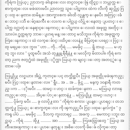
ကိုရဲက သြယ့္ ညာဘက္ ခါးနားေလး တင္ပလင္ေခြ ထိုင္ရင္း ဘယ္လက္က ေ
စာက္ပတ္ေလး ၿဖဲထားၿပီး ညာလက္က သူေပါင္ၾကား ထဲက လီးကို ဆုပ္ကိုင္ ဂြ
င္းထု ေနတာ။ ထမိန္ ေအာက္နားစက ခါးထိ လွန္တက္ ေနၿပီး အတြင္းခံ
ေဘာင္းဘီ ေမ်ာ့ႀကိဳး ေလးက ေပါင္လယ္ လိပ္က် ေနေတာ့ ျပတင္း ေ
ပါက္က ဝင္လာတဲ့ ေနေရာင္ေၾကာင့္ ေပါင္ၾကား ေလးထဲ အဖုတ္က အတိုင္း
သားပဲ။ ႐ုတ္တရက္ ဘာေျပာရ မန္းေတာင္ မသိဘူး။ ကိုရဲက အဖုတ္အက္
ကြဲေၾကာင္း ထဲ လက္ေခ်ာင္းထိပ္ေလးနဲ႔ ဖိပြတ္ေပးရင္း ဂြင္း
ထု မရပ္ေသး ဘူး။ ” ဟာ … ကို… ကိုရဲ …… မမခိုင္ ……… ရွိ တယ္ ……… မ ဟု
တ္ ဘူး လား ” ပူထူၿပီး အသံ တုန္တုန္ ရီရီနဲ႔ ေမးလိုက္ မိတာပါ။ ကိုရဲ ကေ
တာ့ ညက ဇတ္႐ုံထဲ အဖုတ္ကို ႏိူက္တာ သြယ္ က မျငင္းေတာ့ အတင့္ရဲေန
တာေပါ့။
သြယ္တို႔ လင္မယား အိပ္တဲ့ ကုတင္ေပၚ တက္ထိုင္ၿပီး သြယ္ အဖုတ္ကို ၿဖဲၾကည့္
ၿပီး ဂြင္းထုေနတာေလ။ ” ရွီး… အ … အ … ခိုင္က …… မနက္ ၁၀နာရီ ကတ
ည္းက … ႏိုးၿပီး …… ထမင္း ဟင္း ထခ်က္ေနတာ …… မသြယ္ လာၾ
ကည့္ေတာ့ ……… အိပ္ေပ်ာ္ေနတာနဲ႔ … မသြယ္ဖို႔ ထမင္းဟင္း
……… ပိုခ်က္ ၿပီး …… ခု လာပို႔တာ ” ကိုရဲက စကား ျပန္ေျပာရင္း တဘ
တ္ဘတ္နဲ႔ သြယ့္ ေစာက္ပတ္ေလး ကို ၾကည့္ၿပီး ဂြင္းထုေနလ်က္ပဲ။ ” ဒု
ကၡ ပါပဲ …… မမခိုင္ …… ဒီဘက္ ကူးလာရင္ …… အခက္ …… မေကာင္းဘူး ထ
င္တယ္ … ကိုရဲ ……… အို႔ ………… အာ …………… ရွီး…… ကြၽတ္ကြၽတ္ ” သြယ္ အ
က်ိဳးအေၾကာင္း ေျပာေနတုန္း အစိေလးကို ဖိေခ် လိုက္ေတာ့