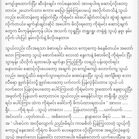
ကျော်ခွထောက်ပြီး ဆီးခုံးချင်း ကပ်နေအောင် အားရပါးရ ဆောင့်လိုးတော့
တာပဲ။ ၂ယောက်သား စကား မပြော ဖြစ်ကြပေမယ့် အလိုက်တသိနဲ့ သွယ်
လည်း ပေါင်တန်တွေ မြောက်ပြီး ကိုရဲမင်း ခါးပေါ် ချိတ်တင်ရင်း ဆွဲဆွဲ ချပေး
လိုက်တယ်။ မျက်နှာ်ချင်းဆိုင် အပေါ်က ဖိလိုးရတော့ ကိုရဲမင်း ဆောင့်ချက်
တွေက မီးကုန်ရမ်းကုန် ပါပဲ။ အသက် လုရှုပြီး တရှူးရှူး တရှဲရှဲ သွယ့် နဖူး နမ်း
လိုက် ပါးပြင် နမ်းလိုက်နဲ့ ဖိလိုးနေတာ။
သွယ်လည်း လီးအရသာ ခံစားရင်း ခါးလေး ကော့ကော့ ခံနေမိတယ်။ အတော်
လေး ကြာတော့ သွယ့် စောက်ခေါင်း လေးထဲ နွေးကနဲ့ ခံစားမိလို့ ကိုရဲမင်း ပြီး
သွာမှန်း သိလိုက် ရတာပေါ့။ မျက်နှာ ကြည့်ကြီး လရည် ပန်းထုတ်ရင်း
မနားတမ်း ဆောင့်လိုးပေးတော့ အချက် ၃၀ ကျော်ကျော် လောက်ကျ သွယ်
လည်း အထွဋ်ထိပ် ရောက်သွားရတယ်။ ခဏပဲနားပြီး သွယ့် အင်္ကျီရော ဘော
လီရော ချွတ်ခိုင်းလို့ ချွတ်ပေးတော့ ပက်လက် ပြန်လှဲခိုင်းတာ။ သွယ် ပင်
လက်လေး ပြန်လှဲပေးတော့ ပေါင်ကြားထဲ ကိုရဲမင်းက ဒူးထောက် နေရာယူပြီး
အဖုတ်ကို ပြန်ယက် တော့တာပဲ။ သွယ်လည်း မနေနိုင်ပါဘူး တရှီးရှီး ညည်း
ရင်း ပေါင်ကြား ထဲက ကိုရဲမင်း ခေါင်းကို ဖိကပ်ထားရတယ်။ ” အားးးး ……
ရှီး………ကိုရဲ ရယ် …သွယ့် ဟာလေး ……… ပြန်ယားလာပြီ ……ယက်ယက် ………
အင်းဟင်း …ဟုတ်တယ်…… အစိလေးကို ………… နာနာလေး ဖိစုပ် ……… အ ……
အ ” ပါးစပ်က အလိုလျောက် ညည်းမိရင်း ကာမစိတ် ပြန်ကြွလာတဲ့ သွယ့်ကို
ကော့ပျံ နေအောင် ကိုရဲက ဖိယက် ပေးနေတာ။ လိုးပြီးကာစ အရည်လဲ့နေတဲ့
သွယ့် အဖုတ်လေး ပြန်ဖေါင်း လာတာပေါ့။ ၅မိနစ်လောက် ယက်ပေးပြီးမှ သွ