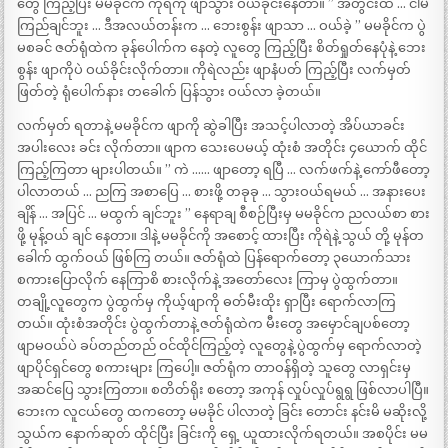
တွေ ကြည့်ပြီး မမခိုင်က ကိုရဲကို ဖျာသွား ဝယ်ခိုင်းနေတာ။ ” အတွင်းထဲ … ငါမ
ကြည်ချင်ဘူး … ဒီအလယ်တန်းက … ဘေးစွန်း ဖျာသာ … ဝယ်ခဲ့ ” မမခိုင်က ပွဲ
မစခင် ဇတ်ရုံထဲက ခုန်ပေါက်က နေတဲ့ လူတွေ ကြည့်ပြီး စိတ်ရှုတ်နေပုံနဲ့ ဘေး
စွန်း ဖျာကိုပဲ ဝယ်ခိုင်းလိုက်တာ။ ကိုရဲလည်း ဖျာနံပတ် ကြည့်ပြီး လက်မှတ်
ဖြတ်တဲ့ ရုံပေါက်နား တခေါက် ပြန်သွား ဝယ်လာ ခဲ့တယ်။
လက်မှတ် ရတာနဲ့ မမခိုင်က ဖျာကို ဆွဲခါပြီး အသင့်ပါလာတဲ့ အိပ်ယာခင်း
အပါးလေး ခင်း လိုက်တာ။ ဖျာက သေးပေမယ့် ထုံးစံ အတိုင်း ၄ယောက် ထိုင်
ကြည့်ကြတာ များပါတယ်။ ” ကဲ …… ဖျာတော့ ရပြီ … လက်ဖက်နဲ့ ကော်ဖီတော့
ပါလာတယ် … ညကြ အစာပြေ … စားဖို့ တခုခု … သွားဝယ်ရမယ် … အနားပေး
ချိန် … အပြင် … မထွက် ချင်ဘူး ” နေရာချ စီစဉ်ပြီးမှ မမခိုင်က ညလယ်စာ စား
ဖို့ မုန့်ဝယ် ချင် နေတာ။ ဒါနဲ့ မမခိုင်ကို အစောင့် ထားပြီး ကိုရဲနဲ့ သွယ် တို့ မုန်တ
ခေါက် ထွက်ဝယ် ဖြစ်ကြ တယ်။ ဇတ်ရုံထဲ ပြန်ရောက်တော့ ၃ယောက်သား
စကားပြောလိုက် နေကြာစိ စားလိုက်နဲ့ အတော်လေး ကြာမှ ပွဲထွက်တာ။
တချို့လူတွေက ပွဲထွက်မှ ကိုယ့်ဖျာကို ဓတ်မီးထိုး ရှာပြီး ရောက်လာကြ
တယ်။ ထုံးစံအတိုင်း ပွဲထွက်တာနဲ့ ဇတ်ရုံထဲက မီးတွေ အမှောင်ချပစ်တော့
ဖျာမဝယ်ပဲ ခပ်တည်တည် ဝင်ထိုင်ကြည့်တဲ့ လူတွေနဲ့ ပွဲထွက်မှ ရောက်လာတဲ့
ဖျာပိုင်ရှင်တွေ စကားများ ကြပေါ့။ ဇတ်ရုံက တာဝန်ရှိတဲ့ သူတွေ လာရှင်းမှ
အဆင်ပြေ သွားကြတာ။ စတိတ်ရိုး စတော့ အကုန် လှုပ်လှုပ်ရွရွ ဖြစ်လာပါပြီ။
ဘေးက လူငယ်တွေ ထကတော့ မမခိုင် ပါလာတဲ့ ခြင်း တောင်း နင်းမိ မဆိုးလို့
သွယ်က နောက်ဆုတ် ထိုင်ပြီး ခြင်းကို ရှေ့ ယူထားလိုက်ရတယ်။ အစပိုင်း မမ