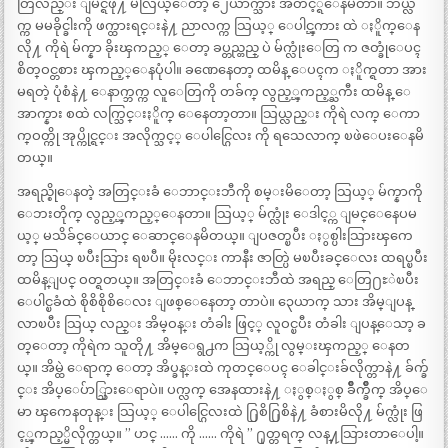
တြလည္း ျမင္ရဖို႔ မလြယ္ေတာ့ ၂ေယာက္သား အတင့္ရဲေနမိတာ။ ဘယ္လ
က္က မမခိုင္ခါးကို ဖက္ထားရင္းနဲ႔ ညာလက္က သြယ့္ ေပါင္ၾကား ထဲ ႏိူက္ေန
လို႔ ကိုရဲ မ်က္နာ ခိုးၾကည့္ ေတာ့ ခပ္တည္တည္ ပဲ မ်က္လုံးေတြ က ဇတ္ခုံေပၚ
စိတ္ဝင္တစား ၾကည့္ေနပုံပါ။ ခဏေနေတာ့ ထမိန္ ေပၚက ႏိူက္ရတာ အား
မရတဲ့ ပုံစံနဲ႔ ေနာက္ဘက္က လူေတြကို တခ်က္ လွည့္ၾကည့္ႀကီး ထမိန္ ေ
အာက္နား စထဲ လက္သြင္းႏိူက္ ေနေတာ့တာ။ သြယ္လည္း ကိုရဲ လက္ ေကာ
က္ဝတ္ကို အုပ္ကိုင္ရင္း အလိုက္သင့္ ေပါင္ဂြေလး ကို ရသေလာက္ ၿဖဲေပးေနမိ
တယ္။
အရည္စိုေနတဲ့ အတြင္းခံ ေဘာင္းဘီကို စမ္းမိေတာ့ သြယ့္ မ်က္နာကို
ေဘးတိုက္ လွည့္ၾကည့္ေနတာ။ သြယ့္ မ်က္လုံး ေဒါင့္က ျမင္ေနေပမ
ယ့္ မသိခ်င္ေယာင္ ေဆာင္ေနမိတယ္။ ျပဇတ္ၿပီး ႏွစ္ပါးသြားၾကေ
တာ့ သြယ္ ၿပီးသြား ရၿပီ။ မိုးလင္း ကာနီး ဇာတ္ပြဲ မၿပီးခင္ေလး ထရပ္ၿပီး
ထမိန္ျပင္ ဝတ္ရတယ္။ အတြင္းခံ ေဘာင္းဘီထဲ အရည္ ေတြ႐ႊဲၿပီး
ေပါင္ၿခံထဲ စိုစိစိုစိေလး ျဖစ္ေနေတာ့ တာပဲ။ ၃ေယာက္ သား အိမ္ျပန္
လာၿပီး သြယ္ လည္း အိမ္ဝန္း တံခါး ဖြင့္ လူဝင္ၿပီး တံခါး ျပန္ေသာ့ ခ
တ္ေတာ့ ကိုရဲက သူတို႔ အိမ္ေရွ႕က သြယ့္ကို လွမ္းၾကည့္ ေနတ
ယ္။ အိမ္ထဲ ေရာက္ ေတာ့ အိပ္ခန္းထဲ ကုတင္ေပၚ ေခါင္းခ်လိုက္တာနဲ႔ ခ်က္ခ်
င္း အိပ္ေပ်ာ္သြားေရာပဲ။ ပက္လက္ အေနထားနဲ႔ ႏွစ္ႏွစ္ ခ်ိဳက္ခ်ိဳက္ အိပ္ေ
မာ ၾကေနတုန္း သြယ့္ ေပါင္ဂြေလးထဲ ႐ြစိ႐ြစိနဲ႔ ခံစားမိလို႔ မ်က္လုံး ဖြ
င့္ၾကည့္မိလိုက္တယ္။ ” ဟင္ …… ကို …… ကိုရဲ ” ႐ုတ္တရက္ လန္႔သြားတာေပါ့။