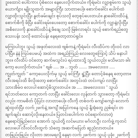
ဒူးထောင် ပေါင်ကား ပုံစံလေး နေပေးလိုက်တယ်။ ကိုရဲမင်း လျှာစွမ်းက သွယ့်
ယောင်္ကျား မျိုးသူထက် အများကြီး သာတာပေါ့။ စောက်ခေါင်း ပေါက်ထဲ
လျှာထိုးသွင်းပြီး နူတ်ခမ်းချင်း စုပ်သလို တေ့စုပ်ပေးတယ်။ နှာခေါင်းထိပ်နဲ့
စောက်စိကို ဖိပြီး ခေါင်းရမ်းပေးတော့ စောက်ခေါင်း ပေါက်ကို လျှာနဲ့လိုးပြီး
အစိလေးကို နှာခေါင်းထိပ်နဲ့ ဖိချေ သလို ဖြစ်လာရင်း သွယ့် စောက်ရည်တွေ
သေးပန်း သလို ထောင်ပန်း နေရတော့တာပဲရှင်။
မကြာပါဘူး သွယ့် အဖုတ်လေးထဲ ဗျစ်ကနဲ့ ကိုရဲမင်း လီးထိပ်က တိုးဝင် လာ
ပါပြီ။ နဲနဲ ကြပ်ပေမယ့် အထဲက အရည်ကြည် လေးတွေကြောင့် သိပ် မနာပါ
ဘူး။ လီးထိပ် ဝင်တော့ ဆက်မသွင်းပဲ ရပ်ထားသို့ သွယ်လည်း မသိမသာ ခါး
ကော့ ပေးလိုက်တယ်။ ” ဗျစ် …… အ … ဘွတ် ……… အမလေးးးး ……
ကျွတ်ကျွတ် ” ကော့ပေးလိုက်မှ သွယ့် ဖင်ကြီး ရှုံ့ပြီး တောင့်ခံနေရ တော့တာ။
လီးအရင်းထိ ဖိလိုးတော့ စောက်ခေါင်း အတွင်းထဲ တင်းကျပ် လာပြီး
သားအိမ်ဝ လေးပါ ဆောင့်မိသွားတယ်။ အ …… အမလေးးးးး ” သွယ်
ရင်ဘတ်လေး ကော့တက် လာပြီး ခေါင်းလေး လှန်တက် သွားတော့ ကိုရဲမင်း
လည်း ကာမစိတ် ပိုပြင်း လာတာပေါ့။ လီးကို တစ်ဝက် ကျော်ကျော် လောက်
ဆွဲထုတ်ပြီး လက်၂ဖက်နဲ့ အကျီ အပြင်ကနေ သွယ့် နို့အုံတွေ ညှစ်ရင်း တ
ချက်ချင်း ဆောင့်လိုးနေတယ်။ ပြတင်းပေါက်က ဝင်ရောက်လာတဲ့
နေရောင်ခြည်လေး အောက် သွယ်တို့ လင်မယား မင်္ဂလာဦး လက်ဖွဲ့ ကုတင်
လေးပေါ် လီးဝင်လီးထွက် သံတွေ အဆက်မပြတ် ဆူညံလာတယ်။
တဖြည်းဖြည်း လိုးတာ အားမရလို့ နေမှာ လက်၂ဖက်က သွယ့် ပုခုံး ၂ဖက်ကို