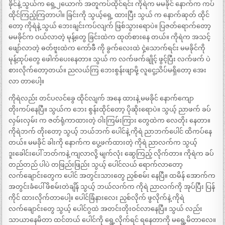
ခိုင်နဲ့ သွယ်က ရှေ့၂ယောက် အတူကပ်ထိုင်ရင်း ကိုရဲက မမခိုင် နောက်က ကပ်
ထိုင်ကြည့်ကြတာပါ။ ခြင်းကို သွယ့်ရှေ့ ထားပြီး သွယ် က နောက်ဆုတ် ထိုင်
တော့ ကိုရဲနဲ့ သွယ် ဘေးချင်းကပ်လျက် ဖြစ်သွားရောပဲ။ ပြဇတ်ရောက်တော့
မမခိုင်က ဝယ်လာတဲ့ မုန့်တွေ ခြင်းထဲက ထုတ်စားနေ တယ်။ ကိုရဲက အသင့်
ဖျော်လာတဲ့ ဓတ်ဗူးထဲက ကော်ဖီ ကို ခွက်လေးထဲ ငှဲ့သောက်ရင်း မမခိုင်ကို
မုန့်ထုပ်တွေ ဖေါက်ပေးနေတာ။ သွယ် က လက်ဖက်ချိုင့် ဖွင့်ပြီး လက်ဖက် ပဲ
စားလိုက်တော့တယ်။ ညလယ်ကြ ဘေးစွန်းဖျာမို့ လူငွေ့သိပ်မရှိတော့ အေး
လာ တာပေါ့။
ကိုရဲလည်း တင်ပလင်ခွေ ထိုင်လျက် အနေ ထားနဲ့ မမခိုင် နောက်ကျော
တိုးကပ်နေပြီ။ သွယ်က ဘေး စွန်းထိုင်တော့ ပိုဆိုးရောပဲ။ သွယ့် ညာဖက် ခပ်
လှမ်းလှမ်း က ဇတ်ရုံကာထားတဲ့ ဝါးကြမ်းကြား တွေထဲက လေတိုး နေတာ။
ကိုရဲဘက် တိုးတော့ သွယ့် ဘယ်ဘက် ပေါင်နဲ့ ကိုရဲ ညာဘက်ပေါင် ထိကပ်နေ
တယ်။ မမခိုင် ခါးကို နောက်က ပွေ့ဖက်ထားတဲ့ ကိုရဲ ညာလက်က သွယ့်
ဒူးခေါင်းပေါ် ဘတ်ကနဲ့ ကျလာလို့ မျက်လုံး ဆွေကြည့် လိုက်တာ။ ကိုရဲက ခပ်
တည်တည် ပါပဲ တဖြည်းဖြည်း သွယ့် ပေါင်လယ် ရောက်လာတော့
လက်ချောင်းတွေက ပေါင် အတွင်းသားတွေ ညှစ်စမ်း နေပြီ။ ထမိန် အောက်က
အတွင်းခံပေါ် ဖိစမ်းတဲချိန် သွယ့် ဘယ်လက်က ကိုရဲ ညာလက်ကို အုပ်ပြီး ပြန်
ကိုင် ထားလိုက်တာပေါ့။ ပေါင်ခြံနားလေး ညှစ်လိုက် ဖွလိုက်နဲ့ ကိုရဲ
လက်ချောင်းတွေ သွယ့် ပေါင်ဂွထဲ အတင်းတိုးဝင်လာနေပြီ။ သွယ် လည်း
သာယာနေမိတာ ထင်တယ် ပေါင်ကို ရွေ့လိုက်ရင် ရနေတာကို မရွေ့မိတာလေ။