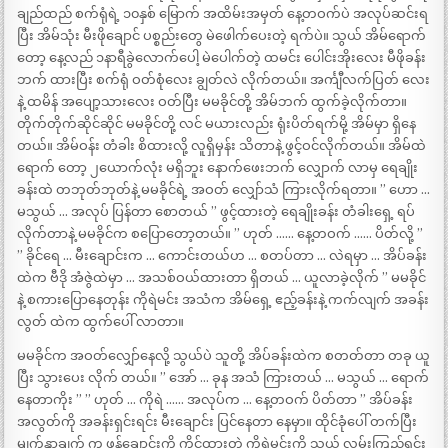
ချည်ထည် စက်ရုံရဲ့ ၁၀နှစ် မြောက် အထိမ်းအမှတ် နေ့တဝက်ပဲ အလုပ်ဆင်းရ
ပြီး အိမ်သုံး မီးဖိုချောင် ပစ္စည်းတွေ မဲဖေါက်ပေးတဲ့ ရက်ပဲ။ သွယ် အိမ်ရောက်
တော့ နေ့လည် ၁နာရီခွဲလောက်ပေါ့ မဲပေါက်တဲ့ ထမင်း ပေါင်းအိုးလေး မီဖိုခန်း
ဘက် ထားပြီး စက်ရုံ ဝတ်စုံလေး ချွတ်လဲ လိုက်တယ်။ အင်္ကျီလက်ပြတ် လေး
နဲ့ ထမိန် အပျော့သားလေး ဝတ်ပြီး မမခိုင်တို့ အိမ်ဘက် ထွက်ခဲ့လိုက်တာ။
တိုက်တိုက်ဆိုင်ဆိုင် မမခိုင်တို့ လင် မယားလည်း ရုံးပိတ်ရက်မို့ အိမ်မှာ ရှိနေ
တယ်။ အိမ်ဝန်း တံခါး စိထားလို့ လူရှိမှန်း သိတာနဲ့ ဖွင့်ဝင်လိုက်တယ်။ အိမ်ထဲ
ရောက် တော့ ၂ယောက်လုံး မရှိဘူး နောက်ဖေးဘက် လျှောက် လာမှ ရေချိုး
ခန်းထဲ တဘုတ်ဘုတ်နဲ့ မမခိုင်ရဲ့ အဝတ် လျှော်သံ ကြားလိုက်ရတာ။ ” ဟော …
မသွယ် … အလုပ် ပြန်တာ စောတယ် ” ဖွင့်ထားတဲ့ ရေချိုးခန်း တံခါးရှေ့ ရပ်
လိုက်တာနဲ့ မမခိုင်က စပြောတော့တယ်။ ” ဟုတ် …… နေ့တဝက် …… ပိတ်လို့ ”
” ခိုင်ရေ … မီးချောင်းက … ကောင်းတယ်ဟ … စတပ်တာ … လဲရမှာ … အိပ်ခန်း
ထဲက ဗီဒို အံဇွဲထဲမှာ … အသစ်ဝယ်ထားတာ ရှိတယ် … ယူလာခဲ့လိုက် ” မမခိုင်
နဲ့ စကားပြောနေတုန်း ကိုရဲမင်း အသံက အိမ်ရှေ့ ဧည့်ခန်းနဲ့ ကက်လျက် အခန်း
လွတ် ထဲက ထွက်ပေါ် လာတာ။
မမခိုင်က အဝတ်လျှော်နေလို့ သွယ်ပဲ သူတို့ အိပ်ခန်းထဲက စတတ်တာ တခု ယူ
ပြီး သွားပေး လိုက် တယ်။ ” အော် … ခုန အသံ ကြားတယ် … မသွယ် … ရောက်
နေတာကိုး ” ” ဟုတ် … ကိုရဲ …… အလုပ်က … နေ့တဝက် ပိတ်တာ ” အိပ်ခန်း
အလွတ်ကို အခန်းရှင်းရင်း မီးချောင်း ပြင်နေတာ နေမှာ။ ထိုင်ခုံပေါ် တက်ပြီး
မျက်နှာချက် က ဖန်ချောင်းကို ကိုင်ထားတဲ့ ကိုရဲမင်းကို သွယ် လှမ်းကြည့်ရင်း