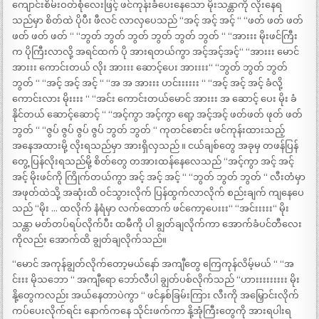
ကျောင်းစိမ်းဝတ်စုံလေးဖြင့် ဖင်ကုန်းခံပေးနေသော မိုးသန္တာကို လိုးနေရ
သည်မှာ စိတ်ထဲ ပိုပီး ဖီလင် လာလှပေသည် “အင့် အင့် အင့် “ “ဖတ် ဖတ် ဖတ်
ဖတ် ဖတ် ဖတ် “ “ဘွတ် ဘွတ် ဘွတ် ဘွတ် ဘွတ် ဘွတ် “ “အားးး မိုးဖင်ကြီး
က ပိုကြီးလာလို့ အရင်ထက် ပို အားရတယ်ကွာ အင့်အင့်အင့်“ “အားးး မောင်
အားးး ကောင်းတယ် လိုး အားးး ဆောင့်ပေး အားးးး“ “ဘွတ် ဘွတ် ဘွတ်
ဘွတ် “ “အင့် အင့် အင့် “ “အ အ အားးး ဟင်းးးးးး “ “အင့် အင့် အင့် ခံလို့
ကောင်းလား မိုးးးး “ “အင်း ကောင်းတယ်မောင် အားးး အ ဆောင့် ပေး မိုး ခံ
နိုင်တယ် ဆောင့်ဆောင့် “ “အင့်ကွာ အင့်ကွာ ရော့ အင့်အင့် ဖတ်ဖတ် ဖုတ် ဖတ်
ဘွတ် “ “ဇွပ် ဇွပ် ဇွပ် ဇွပ် ဘွတ် ဘွတ် “ ကုတင်စောင်း ဖင်ကုန်းထားသည့်
အနေအထားမို့ လိုးရသည်မှာ အားရှိလှသည် ။ ငယ်ချစ်တွေ အခုမှ တဖန်ပြန်
တွေ့ ပြန်လိုးရသည်မို့ စိတ်တွေ တအားထန်နေလေသည် “အင့်ကွာ အင့် အင့်
အင့် မိုးဖင်ကို ကြိုက်တယ်ကွာ အင့် အင့် အင့် “ “ဘွတ် ဘွတ် ဘွတ် “ လီးတံမှာ
အဖုတ်ထဲသို့ အဆုံးထိ ဝင်သွားလိုက် ပြန်ထွက်လာလိုက် စည်းချက် ကျနေပေ
သည် “မိုး … ထလိုက် နံရံမှာ လက်ထောက် ဖင်ကော့ပေးးး“ “အင်းးးးး“ မိုး
သန္တာ မတ်တပ်ရပ်လိုက်ပီး ထမီကို ပါ ချွတ်ချလိုက်ကာ အောက်ခံပင်တီလေး
ကိုလည်း အောက်ထိ ချွတ်ချလိုက်သည်။
“မောင် အကုန်ချွတ်လိုက်တော့မယ်နော် အကျီတွေ ကြေကုန်လိမ့်မယ် “ “အ
င်းးး မိုသဘော “ အကျီရော ဘော်လီပါ ချွတ်ပစ်လိုက်သည် “ဟားးးးးးးးး မိုး
နို့တွေကလည်း အယ်နေတာပဲကွာ “ ဖင်နှစ်ခြမ်းကြား လီးကို အမြှောင်းလိုက်
ကပ်ပေးလိုက်ရင်း နောက်ကနေ သိုင်းဖက်ကာ နို့အုံကြီးတွေကို အားရပါးရ