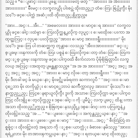
သည္ ။ “ေျဖာင္းးးးးးျဖန္းးးးးးးးးဖတ္ ဖတ္ “ “အားးးးး အ အီးးးးးးးး
အားးးးးးးးး“ မ်ိဳးမင္း လက္ခလယ္ကို ပါးစပ္ထဲ ထိုးထည့္ကာ တံေတြး စြပ္လိုက္ပီး မိုး
သႏၱာ ဖင္ေပါက္ထဲ အဆံုးထိ ထိုးထည့္ပစ္လိုက္သည္။
“အား….အင္း….အီး….“ “အမေလးးးး အားးးး ေမာင္ေရ အားးးး“ လက္ခလ
ယ္ကို ဖင္ေခါင္းထဲမွာ ေကြးလိုက္ဆန္႕လိုက္ လုပ္ရင္း ေမႊထိုးေပးကာ အ
ထုတ္အသြင္း လုပ္ေပးလိုက္သည္ “အားးး ေမာင္ အားးးးရွီးးးးးးးးးးးး“ မိုး
သႏၱာ ဒူးေတြ ပါ တဆက္ဆက္ တုန္လာေလသည္ “အီးးးအားးးးးးးး“ ဖင္ႏွ
စ္ျခမ္းၾကားကို တံေတြး ပစ္ခနဲ ေထြးလိုက္ေတာ့ တံေတြးေတြက
ဖင္ႏွစ္ျခမ္းၾကားမွ ဖင္ေပါက္၀ထိ စီးက်လာက ပိုမိုစိုစြတ္လာပီး လက္ခ
လယ္ အသြင္းအထုတ္ျမန္ဆန္လာသည္။ “အ အ အ အားးးးးး“ “အင့္ အင့္ အ
င့္ အင့္ အင့္ အင့္ “ “အားးး ေမာင္ လိုးေတာ့ အားးးရွီးးးး “ “အင္းးး
မိုး ဒီတခါ ဖင္ ခ် မယ္ေနာ္ မိုးဖင္ကို မခ်ရတာ ႀကာလွပီ “ “အင္းးးး ေမာ
င့္သေဘာ မိုး တကိုယ္လံုး ေမာင့္သေဘာပဲ ႀကိဳက္တာလုပ္ အားးးး“ မိုးသႏၱာ ေ
နာက္တည့္တည့္ တြင္ေနရာယူလိုက္ပီး ဒူးကို အသာေကြးလိုက္ကာ ဖင္ေပါက္၀
တြင္ လီးဒစ္ကို ေတ့လိုက္သည္ ။ ဒစ္ေခါင္း ကို ျမဳပ္ရံု လက္ျဖင့္ ထိန္းကာ
အသာ ထိုးထည့္လိုက္သည္ ။ စိုစြတ္ေနသည္မို႕ ဒစ္ေခ်ာင္းက ပလြတ္ခနဲ႕
တိုး၀င္သြားသည္ “အ …. “ “ေျဖးေျဖးခ်င္း အကုန္ထည့္မယ္ေနာ္ “ “အ
င္းးးး အားးးး ေျဖးေျဖး ေမာင္ “ “အင္းးးးးး….အင့္ “ စီးတြဲတြဲ တ
စ္ရစ္ခ်င္း ထိုး၀င္သြားတဲ့ အရသာ ကို ႏွစ္ေယာက္လံုး ခံစားေနမိသည္ “အားးး
ရရဲ႕လား မိုး တအားၾကပ္တယ္ေနာ္ “ “အင္း ရတယ္ေမာင္ ထိုးထည့္