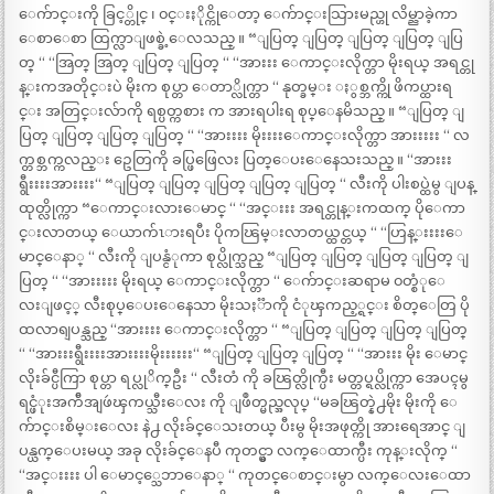
ေက်ာင္းကို ခြင့္တိုင္ ၊ ၀င္းႏိုင္ကိုေတာ့ ေက်ာင္းသြားမည္ဟု လိမ္ညာခဲ့ကာ
ေစာေစာ ထြက္လာျဖစ္ခဲ့ေလသည္ ။ “ျပြတ္ ျပြတ္ ျပြတ္ ျပြတ္ ျပြ
တ္ “ “အြတ္ အြတ္ ျပြတ္ ျပြတ္ “ “အားးး ေကာင္းလိုက္တာ မိုးရယ္ အရင္တု
န္းကအတိုင္းပဲ မိုးက စုပ္တာ ေတာ္လိုက္တာ “ နုတ္ခမ္း ႏွစ္ဘက္ကို ဖိကပ္ထားရ
င္း အတြင္းလ်ာကို ရစ္ပတ္ကစား က အားရပါးရ စုပ္ေနမိသည္ ။ “ျပြတ္ ျ
ပြတ္ ျပြတ္ ျပြတ္ ျပြတ္ “ “အားးးး မိုးးးးေကာင္းလိုက္တာ အားးးးး “ လ
က္တစ္ဘက္ကလည္း ဥေတြကို ခပ္ဖြဖြေလး ပြတ္ေပးေနေသးသည္ ။ “အားးး
ရွီးးးးအားးးး“ “ျပြတ္ ျပြတ္ ျပြတ္ ျပြတ္ ျပြတ္ “ လီးကို ပါးစပ္ထဲမွ ျပန္
ထုတ္လိုက္ကာ “ေကာင္းလားေမာင္ “ “အင္းးး အရင္တုန္းကထက္ ပိုေကာ
င္းလာတယ္ ေယာက်ၤားရပီး ပိုကၽြမ္းလာတယ္ထင္တယ္ “ “ဟြန္းးးးေ
မာင္ေနာ္ “ လီးကို ျပန္ငံုကာ စုပ္လိုက္သည္ “ျပြတ္ ျပြတ္ ျပြတ္ ျပြတ္ ျ
ပြတ္ “ “အားးးးး မိုးရယ္ ေကာင္းလိုက္တာ “ ေက်ာင္းဆရာမ ၀တ္စံုေ
လးျဖင့္ လီးစုပ္ေပးေနေသာ မိုးသႏၱာကို ငံုၾကည့္ရင္း စိတ္ေတြ ပို
ထလာရျပန္သည္ “အားးးး ေကာင္းလိုက္တာ “ “ျပြတ္ ျပြတ္ ျပြတ္ ျပြတ္
“ “အားးးရွီးးးးအားးးးမိုးးးးးး“ “ျပြတ္ ျပြတ္ ျပြတ္ “ “အားးး မိုး ေမာင္
လိုးခ်င္ပီကြာ စုပ္တာ ရပ္လုိက္ဦး “ လီးတံ ကို ခၽြတ္လိုက္ပီး မတ္တပ္ရပ္လိုက္ကာ အေပၚမွ
ရင္ဖံုးအက်ီအျဖဴၾကယ္သီးေလး ကို ျဖဳတ္မည္အလုပ္ “မခၽြတ္နဲ႕မိုး မိုးကို ေ
က်ာင္းစိမ္းေလး နဲ႕ လိုးခ်င္ေသးတယ္ ပီးမွ မိုးအဖုတ္ကို အားရေအာင္ ျ
ပန္ယက္ေပးမယ္ အခု လိုးခ်င္ေနပီ ကုတင္မွာ လက္ေထာက္ပီး ကုန္းလိုက္ “
“အင္းးးး ပါ ေမာင့္သေဘာေနာ္ “ ကုတင္ေစာင္းမွာ လက္ေလးေထာ