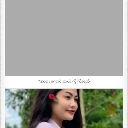
“အားးး ကောင်းတယ် ကိုကြီးရယ်