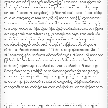
သွားကာ ဘေးဘီသို့ တစ်ချက် ဝေ့ဝိုက်ကြည့်ပီး ကားတံခါးလေး ဖွင့်ကာ ဝင်
လိုက်သည် ။ “မောင် ….စောင့်နေတာ ကြာပီလား “ “မကြာသေးပါဘူး အခု
လေးတင်ပဲ ရောက်တာ ကျောင်းကို ခွင့်တိုင်လာခဲ့တယ်မလား “ “ဟုတ် တိုင်ခဲ့
တယ် တခြားလူတွေ တစ်ခုခု ထင်မှာစိုးလို့ ကျောင်းဝတ်စုံနဲ့ပဲ ထွက်လာတာ “
“ကားဆရာ … …. လိပ်စာ ကိုမောင်းပေးပါ “ ကားလေး ဘီးစလိမ့်သွားသည် ။
ကားဆရာကတော့ ကွက်ကြည့်ကွက်ကြည့်နှင့် မောင်းနှင်နေလေသည် ။ ခြံဝင်း
လေးနှင့် နှစ်ထပ်တိုက်အိမ်လေး ရှေ့မှာ ကားရပ်သွားသည် ။ “ကျွန်နော် ဖုန်း
ဆက်လိုက်ပါ့မယ် ဖုန်းဆက်တဲ့ အချိန် လာခေါ်ပေးပါ“ လက်ထဲမှာ တစ်
သောင်းတန် သုံးရွတ် ထုတ်ပေးလိုက်သည် ။ “အပြန်လာခေါ်ခပါ ယူသွား
လိုက်ပါ ဆက်ဆက် လာခေါ်ပေးပါ “ “စိတ်ချပါဆရာ ဖုန်းသာဆက်လိုက် “
အိမ်လေးထဲသို့ နှစ်ယောက်သား ဝင်လာလိုက်သည် ။ အိမ်တခါးကို သေချာစွာ
ပြန်ပိတ်လိုက်ပီး နှစ်ယောက်သား တစ်ယောက်ခါး တစ်ယောက်ဖက်ကာ
တက်လာခဲ့ကြလေသည် ။ အခန်းထဲ အရောက် အခန်းတံခါးကို သေချာစွာ
ပိတ်လိုက်လေသည် ။ အိမ်ကြီးက တိတ်ဆိတ်နေသော်လည်း အခန်းတွေရဲ့
လုံခြုံလှသည် ။ အခန်းထဲမှာ သီချင်းသံ ကျယ်ကျယ် ဖွင့်ထားလျှင်တောင်
အပြင်က ကြားနိုင်မည်မထင် ။ အခန်း ထဲ စားပွဲပေါ်သို့ ဆွဲခြင်းတောင်းလေး
တင်လိုက်ပီး တစ်ယောက်နဲ့တစ်ယောက် တင်းကြပ်စွာ ဖက်ထားကြလေသည်
။
ထို နှစ်ဦးသည်က အခြားသူများ မဟုတ်ပါလေ မီမီသိမ့် အမျိုးသား မျိုးမင်း