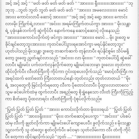
အင့် အင့် အင့် “ “ဖတ် ဖတ် ဖတ် ဖတ် ဖတ် “ “အားးးးး ရှီးးးးးးးးအားးးးး“ “ဘု
ဘုဘု …ဘွတ် ဘွတ် ဘွတ် ဖတ် ဖတ် ဖတ် “ “အားးးး အမလေးးးးးးး မောင်
အားးး ကောင်းလာပီ ဆောင့် အားးးးး“ “အင့် အင့် အင့် ရော့ အားးး ကောင်း
လားမိုး ကြိုက်ရဲ့လားးး“ “အင်းးး အရမ်းကြိုက်တယ်ကွာ အားးးး “ မိုးသန္တာ
ရဲ့ ပုခုံးနှစ်ဘက်ကို ဆွဲကိုင်ပီး နောက်ကနေ ဆောင့်ဆောင့် လိုးနေသည်
“အားးးးးးကောင်းလိုက်တဲ့ ဖင်ကွာ အားးးးး“ “အားးးး မောင် … မိုး ဒူးတွေ မ
ခိုင်ချင်တော့ဘူးအားးးးး ကုတင်ပေါ်သွားရအောင်ကွာ မရပ်နိုင်တော့ဘူး“
ဟုတ်ပါသည် မိုးသန္တာ ဒူးတွေ တဆက်ဆက် တုန်လာပီး ရပ်နိုင်စွမ်း သိပ်မရှိ
တော့ ဒူးတွေ ညွှတ်ချင်လာသည် “အင်းးးး လာ မိုးးးးး “ ကုတင်ပေါ်သို့ ဆွဲခေါ်
လာပီး မျိုးမင်း ပက်လက်လှန်လိုက်တော့ မျိုးမင်းဘေးမှာ ဒူးလေး တုတ်ကာ
ထိုင်လိုက်ပီး လီးတံကြီးကို ကိုင်ကာ ဂွင်းထုပေးလိုက်သည် “မောင့်လီးကြီး က
အရင်ထက် တော်တော် ကြီးလာတယ်နော် တုတ်လည်း တုတ်လာတယ် “ “မိုး
ရဲ့ အလှတွေကို မြင်လိုက်ရတော့ လီးက ပိုတောင်လာပီး ပိုထွားလာတာလေ “
သူမ ဖင်ပေါက်ထဲမှ ထွက်လာပီး အရည်တွေ စိုရွှဲနေသော လီးတံ ကြီးကိုကြည့်
ကာ စိတ်တွေ ပိုထလာရင်း လီးတံကြီးကို ငုံစုပ်လိုက်သည်။
“ပြွတ် ပြွတ် ပြွတ် ပြွတ် “ “အားးး ကောင်းလိုက်တာ မိုးးးးးရယ် “ “ပြွတ် ပြွတ်
ပြွတ် ပြွတ် “ “အားးးရှိးးးးးး“ “မိုးးး တက်ဆောင့်ပေးကွာ “ “အင်းးးး“ ပါးစပ်
ထဲမှ လီးကို ချွတ်လိုက်ကာ မျိုးမင်းပေါ် ကျောပေးပီး ခွလိုက်သည် ။ မိုးသန္တာ
သူ့လက်ကို သူ တံတွေး စွတ်လိုက်ပီး ဖင်ဝမှာ သုတ်လိမ်းကာ လီး တံကို ကိုင်
ပီး တေ့ကာ ထိုင်ချလိုက်သည် “ဘွတ် …..“ “အားးးးးးးးးးးး ရှီးးးးးးးးးး