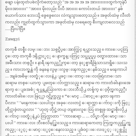
ဖျော ပန်းထုတ်ပစ်လိုက်တော့သည် “အ အ အ အ အ အားးးးးးးးထွက်ကုန်ပီ
မိုးးးအားးးးး“ “အားးး မိုးလည်း ပီးပီ အားးးး ကောင်းတယ် အားးးးး“ နှစ်
ယောက်သား ဘေးသို့ ခွေခွေလေး လဲကျသွားတော့သည် ။ အဖုတ်ထဲမှ လီးတံ
ကလည်း ကျွတ်ထွက်သွားကာ အဖုတ်ထဲမှ လရေတွေ စီးကျလာလေသည်
……ပြီးပါပြီ။
Zawgyi
တကၠစီ တစ္စီး လမ္းေဘး သစ္ပင္ရိပ္ေအာက္တြင္ ရပ္ထားသည္ ။ ကားေပၚတြ
င္ေတာ့ တကၠစီ ဒရိုင္ဘာႏွင့္ ေနာက္ခန္းတြင္ သပ္သပ္ရပ္ရပ္ ၀တ္စားထားေသာ
အမ်ိဳးသား တစ္ဦး ။ နာရီ ၾကည့္လိုက္ေတာ့ ခုႏွစ္နာရီခြဲသာသာရွိေသးသ
ည္ ။ ကားဘက္မွန္ထဲ ကို ခနခန လွမ္းလွမ္းၾကည့္ေနမိသည္ ။ မၾကာပါ
…. အျဖဴအစိမ္း၀တ္စံုေလးနဲ႕ ျခင္းေတာင္းေလးဆြဲလာေသာ
ဆရာမ တစ္ေယာက္ ျဖတ္ေလ်ာက္လာသည္ ။ ဆရာမ က ကားတံခါးနားအေ
ရာက္ ေျခအစံု ရပ္တန္႕သြားကာ ေဘးဘီသို႕ တစ္ခ်က္ ေ၀့၀ိုက္ၾကည့္ပီး
ကားတံခါးေလး ဖြင့္ကာ ၀င္လိုက္သည္ ။ “ေမာင္ ….ေစာင့္ေနတာ ၾကာ
ပီလား “ “မၾကာေသးပါဘူး အခုေလးတင္ပဲ ေရာက္တာ ေက်ာင္းကို ခြင့္
တိုင္လာခဲ့တယ္မလား “ “ဟုတ္ တိုင္ခဲ့တယ္ တျခားလူေတြ တစ္ခုခု ထင္မွာစိုးလို႕
ေက်ာင္း၀တ္စံုနဲ႕ပဲ ထြက္လာတာ “ “ကားဆရာ … …. လိပ္စာ ကိုေမာင္းေ
ပးပါ “ ကားေလး ဘီးစလိမ့္သြားသည္ ။ ကားဆရာကေတာ့ ကြက္ၾကည့္ကြက္ၾ
ကည့္ႏွင့္ ေမာင္းႏွင္ေနေလသည္ ။ ျခံ၀င္းေလးႏွင့္ ႏွစ္ထပ္တို