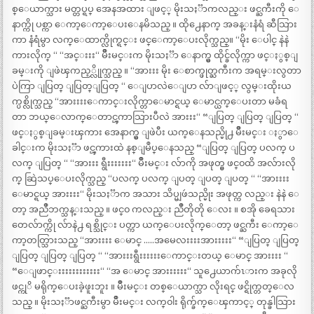
စ္ေယာက္သား မတ္တပ္ရပ္ အေနအထား ျဖင့္ မိုးသႏၱာကလည္း ဖင္ႀကီးကို ေ
နာက္ကို ပစ္ကာ ေကာ့ေကာ့ေပးေနမိသည္ ။ ထို႕ေနာက္ အခန္းနံရံ ဆီသြား
ကာ နံရံမွာ လက္ေထာက္လိုက္ရင္း ဖင္ေကာ့ေပးလိုက္သည္။ “မိုး ေပါင္ နဲနဲ
ကားလိုက္ “ “အင္းးး“ မ်ိဳးမင္းက မိုးသႏၱာ ေနာက္မွ ထိုင္ခ်လိုက္ကာ ဖင္ႏွစ္ျ
ခမ္းကို ျဖဲၾကည့္လိုုက္သည္ ။ “အားးး မိုး ေစာက္ဖုတ္ႀကီးက အရမ္းလွတာ
ပဲကြာ ျပြတ္ ျပြတ္ျပြတ္ “ ေျပာလဲေျပာ လ်ာျဖင့္ လွမ္းထိုးယ
က္ပစ္လိုက္သည္ “အားးးးေကာင္းလိုက္တာေမာင္ရယ္ ေမာင္ယက္ေပးတာ မခံရ
တာ ဘယ္ေလာက္ေတာင္ၾကာသြားပီလဲ အားးး“ “ျပြတ္ ျပြတ္ ျပြတ္ “
ဖင္ႏွစ္ျခမ္းၾကား အေနာက္မွ ျဖဲပီး ယက္ေနသည္မို႕ မ်ိဳးမင္း ႏွာေ
ခါင္းက မိုးသႏၱာ ဖင္ၾကားထဲ နစ္ျမဳပ္ေနသည္ “ျပြတ္ ျပြတ္ ပလက္ ပ
လက္ ျပြတ္ “ “အားးး ရွီးးးးးးး“ မ်ိဳးမင္း လ်ာကို အဖုတ္မွ ဖင္၀ထိ အလ်ားလို
က္ ဆြဲသပ္ေပးလိုက္သည္ “ပလက္ ပလက္ ျပတ္ ျပတ္ ျပတ္ “ “အားးးး
ေမာင္ရယ္ အားးးး“ မိုးသႏၱာက အသား သိပ္မျဖဴသည္မိုး အဖုတ္က လည္း နဲနဲ ေ
တာ့ အညိဳဘက္သန္းသည္ ။ ဖင္၀ ကလည္း ညိဳတိုတို ေလး ။ စအို ခေရသား
တေလ်ာက္ကို လ်ာနဲ႕ ရစ္သိုင္း ပတ္ကာ ယက္ေပးလိုက္ေတာ့ ဖင္ႀကီး ေကာ့ေ
ကာ့တတ္သြားသည္ “အားးးး ေမာင္ …..အမေလးးးးအားးးးး“ “ျပြတ္ ျပြတ္
ျပြတ္ ျပြတ္ ျပြတ္ “ “အားးးရွီးးးးးးေကာင္းတယ္ ေမာင္ အားးးး “
“ေျဖာင္းးးးးးးးးးးး“ “အ ေမာင္ အားးးးးး“ သူ႕ေယာက်ၤားက အခုလို
ဖင္ကုိ မရိုက္ေပးခဲ့ဖူးဘူး ။ မ်ိဳးမင္း တစ္ေယာက္သာ လိုးရင္ ဖင္ရိုက္တတ္ေလ
သည္ ။ မိုးသႏၱာဖင္ႀကီးမွာ မ်ိဳးမင္း လက္၀ါး ရိုက္ခ်က္ေၾကာင့္ တုန္ခါသြား