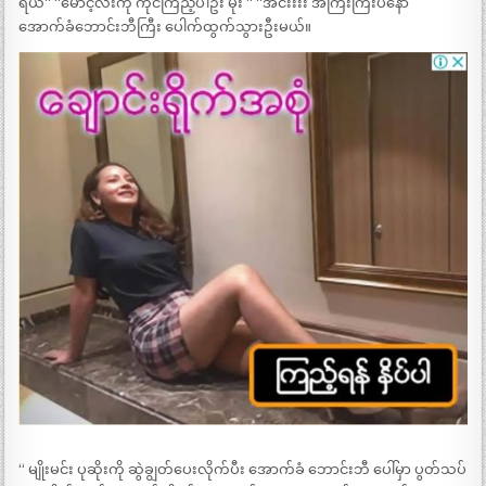
ရယ်“ “မောင့်လီးကို ကိုင်ကြည့်ပါဦး မိုး “ “အင်းးးး အကြီးကြီးပဲနော်
အောက်ခံဘောင်းဘီကြီး ပေါက်ထွက်သွားဦးမယ်။
“ မျိုးမင်း ပုဆိုးကို ဆွဲချွတ်ပေးလိုက်ပီး အောက်ခံ ဘောင်းဘီ ပေါ်မှာ ပွတ်သပ်