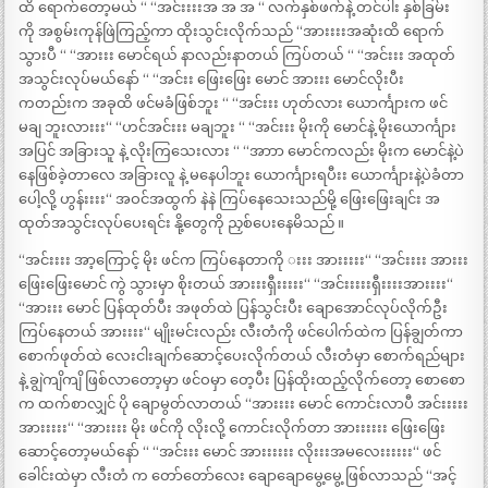
ထိ ရောက်တော့မယ် “ “အင်းးးးအ အ အ “ လက်နှစ်ဖက်နဲ့ တင်ပါး နှစ်ခြမ်း
ကို အစွမ်းကုန်ဖြဲကြည့်ကာ ထိုးသွင်းလိုက်သည် “အားးးးအဆုံးထိ ရောက်
သွားပီ “ “အားးး မောင်ရယ် နာလည်းနာတယ် ကြပ်တယ် “ “အင်းးး အထုတ်
အသွင်းလုပ်မယ်နော် “ “အင်းး ဖြေးဖြေး မောင် အားးး မောင်လိုးပီး
ကတည်းက အခုထိ ဖင်မခံဖြစ်ဘူး “ “အင်းးး ဟုတ်လား ယောင်္ကျားက ဖင်
မချ ဘူးလားးး“ “ဟင်အင်းးး မချဘူး “ “အင်းးး မိုးကို မောင်နဲ့ မိုးယောင်္ကျား
အပြင် အခြားသူ နဲ့ လိုးကြသေးလား “ “အာာာ မောင်ကလည်း မိုးက မောင်နဲ့ပဲ
နေဖြစ်ခဲ့တာလေ အခြားလူ နဲ့ မနေပါဘူး ယောင်္ကျားရပီးး ယောင်္ကျားနဲ့ပဲခံတာ
ပေါ့လို့ ဟွန်းးးး“ အဝင်အထွက် နဲနဲ ကြပ်နေသေးသည်မို့ ဖြေးဖြေးချင်း အ
ထုတ်အသွင်းလုပ်ပေးရင်း နို့တွေကို ညှစ်ပေးနေမိသည် ။
“အင်းးးး အာ့ကြောင့် မိုး ဖင်က ကြပ်နေတာကို းးး အားးးးး“ “အင်းးးး အားးး
ဖြေးဖြေးမောင် ကွဲ သွားမှာ စိုးတယ် အားးးရှီးးးးး“ “အင်းးးးးရှီးးးးအားးးး“
“အားးး မောင် ပြန်ထုတ်ပီး အဖုတ်ထဲ ပြန်သွင်းပီး ချောအောင်လုပ်လိုက်ဦး
ကြပ်နေတယ် အားးးး“ မျိုးမင်းလည်း လီးတံကို ဖင်ပေါက်ထဲက ပြန်ချွတ်ကာ
စောက်ဖုတ်ထဲ လေးငါးချက်ဆောင့်ပေးလိုက်တယ် လီးတံမှာ စောက်ရည်များ
နဲ့ ချွဲကျိကျိ ဖြစ်လာတော့မှာ ဖင်ဝမှာ တေ့ပီး ပြန်ထိုးထည့်လိုက်တော့ စောစော
က ထက်စာလျှင် ပို ချောမွတ်လာတယ် “အားးးး မောင် ကောင်းလာပီ အင်းးးးး
အားးးးး“ “အားးးး မိုး ဖင်ကို လိုးလို့ ကောင်းလိုက်တာ အားးးးးး ဖြေးဖြေး
ဆောင့်တော့မယ်နော် “ “အင်းးး မောင် အားးးးးး လိုးးးအမလေးးးးးး“ ဖင်
ခေါင်းထဲမှာ လီးတံ က တော်တော်လေး ချောချောမွေ့မွေ့ ဖြစ်လာသည် “အင့်