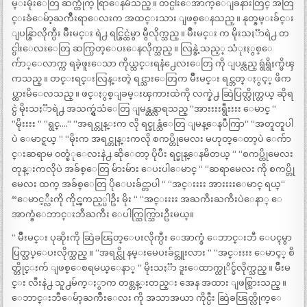
မ္းမိုးေတြ ဆက္တိုက္ ရြာေနမိသည္ ။ တင္ပါးေအာက္ေျခနားတြင္ အတြ
င္းခံေမ်ာ့ႀကိဳးရာေလးက အထင္းသား ျဖစ္ေနသည္ ။ နုတ္ခမ္းခ်င္း
ျပန္ခြာလိုက္ပီး မ်ိဳးမင္း ရဲ႕ ရင္ခြင္ထဲမွာ မွီလိုက္သည္ ။ မ်ိဳးမင္း က မိုးသႏၱာရဲ႕ တ
င္ပါးေလးေတြ ဆက္ပြတ္ေပးေနလိုက္သည္ ။ လြန္ခဲ့သည့္ သံုးႏွစ္ေ
က်ာ္ေလာက္က ရခဲ့ဖူးေသာ ကိုယ္သင္းရနံ႕ေလးေတြ ကို ျပန္လည္ ရွဴရွိႈက္မိၾ
ကသည္ ။ တင္းရင္းလြန္းတဲ့ ရင္သားေတြက မ်ိဳးမင္း ရင္ဘတ္ ႏွင့္ ဖိက
ပ္ထားမိေလသည္ ။ ဖင္ႏွစ္ျခမ္းၾကားထဲကို လက္နဲ႕ ဆြဲပြတ္လိုက္တယ္ ဆိုရ
င္ပဲ မိုးသႏၱာရဲ႕ အသက္ရွဴသံေတြ ျမန္ဆန္လာရသည္ “အားးးးရွီးးးး ေမာင္ “
“မိုးးးး “ “ရွင္….“ “အရင္တုန္းက လို ရင္ခုန္သံေတြ ျမန္ေနပီကြာ“ “အတူတူပါ
ပဲ ေမာင္ရယ္ “ “မိုးက အရင္တုန္းကလို စကပ္တိုမေလး မဟုတ္ေတာ့ပဲ ေက်ာ
င္းဆရာမ ၀တ္စံုေလးနဲ႕ ဆိုေတာ့ ပိုပီး ရင္ခုန္ေနမိတယ္ “ “စကပ္တိုမေလး
တုန္းကလိုပဲ အခ်စ္ေတြ မ်ားမ်ား ေပးပါေမာင္ “ “ဆရာမေလး ကို စကပ္တို
မေလး ထက္ အခ်စ္ေတြ ပိုေပးခ်င္တာပါ “ “အင္းးးး အားးးးေမာင္ ရယ္“
“ေမာင့္လီးကို ကိုင္ၾကည့္ပါဦး မိုး “ “အင္းးးး အႀကီးႀကီးပဲေနာ္ ေ
အာက္ခံေဘာင္းဘီႀကီး ေပါက္ထြက္သြားဦးမယ္။
“ မ်ိဳးမင္း ပုဆိုးကို ဆြဲခၽြတ္ေပးလိုက္ပီး ေအာက္ခံ ေဘာင္းဘီ ေပၚမွာ
ပြတ္သပ္ေပးလိုက္သည္ ။ “အရင္လို နမ္းမေပးခ်င္ဘူးလား “ “အင္းးးး ေမာင့္ စိ
တ္တိုင္းက် ျဖစ္ေစရမယ္ေနာ္ “ မိုးသႏၱာ ဒူးေထာက္ထုိင္ခ်လိုက္သည္ ။ မ်ိဳးမ
င္း လီးနဲ႕ သူ႕မ်က္ႏွာက တစ္တန္းတည္း အေန အထား ျဖစ္သြားသည္ ။
ေဘာင္းဘီေမ်ာ့ႀကိဳးေလး ကို အသာအယာ ကိုင္ပီး ဆြဲခၽြတ္လိုက္ေ