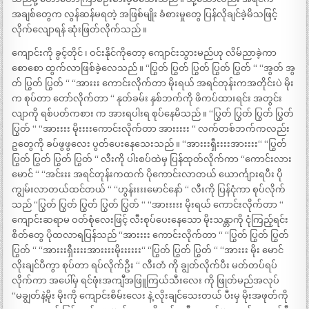
အချစ်တွေက လွန်ဆန်မရတဲ့ အဖြစ်မျိုး ခံစားမှုတွေ ပြန်လိုချင်ခဲ့မိသဖြင့်
လိုက်လျောရန် ဆုံးဖြတ်လိုက်သည် ။
ကျောင်းကို ခွင့်တိုင် ၊ ဝင်းနိုင်ကိုတော့ ကျောင်းသွားမည်ဟု လိမ်ညာခဲ့ကာ
စောစော ထွက်လာဖြစ်ခဲ့လေသည် ။ “ပြွတ် ပြွတ် ပြွတ် ပြွတ် ပြွတ် “ “အွတ် အွ
တ် ပြွတ် ပြွတ် “ “အားးး ကောင်းလိုက်တာ မိုးရယ် အရင်တုန်းကအတိုင်းပဲ မိုး
က စုပ်တာ တော်လိုက်တာ “ နုတ်ခမ်း နှစ်ဘက်ကို ဖိကပ်ထားရင်း အတွင်း
လျာကို ရစ်ပတ်ကစား က အားရပါးရ စုပ်နေမိသည် ။ “ပြွတ် ပြွတ် ပြွတ် ပြွတ်
ပြွတ် “ “အားးးး မိုးးးးကောင်းလိုက်တာ အားးးးး “ လက်တစ်ဘက်ကလည်း
ဥတွေကို ခပ်ဖွဖွလေး ပွတ်ပေးနေသေးသည် ။ “အားးးရှီးးးးအားးးး“ “ပြွတ်
ပြွတ် ပြွတ် ပြွတ် ပြွတ် “ လီးကို ပါးစပ်ထဲမှ ပြန်ထုတ်လိုက်ကာ “ကောင်းလား
မောင် “ “အင်းးး အရင်တုန်းကထက် ပိုကောင်းလာတယ် ယောင်္ကျားရပီး ပို
ကျွမ်းလာတယ်ထင်တယ် “ “ဟွန်းးးးမောင်နော် “ လီးကို ပြန်ငုံကာ စုပ်လိုက်
သည် “ပြွတ် ပြွတ် ပြွတ် ပြွတ် ပြွတ် “ “အားးးးး မိုးရယ် ကောင်းလိုက်တာ “
ကျောင်းဆရာမ ဝတ်စုံလေးဖြင့် လီးစုပ်ပေးနေသော မိုးသန္တာကို ငုံကြည့်ရင်း
စိတ်တွေ ပိုထလာရပြန်သည် “အားးးး ကောင်းလိုက်တာ “ “ပြွတ် ပြွတ် ပြွတ်
ပြွတ် “ “အားးးရှီးးးးအားးးးမိုးးးးးး“ “ပြွတ် ပြွတ် ပြွတ် “ “အားးး မိုး မောင်
လိုးချင်ပီကွာ စုပ်တာ ရပ်လိုက်ဦး “ လီးတံ ကို ချွတ်လိုက်ပီး မတ်တပ်ရပ်
လိုက်ကာ အပေါ်မှ ရင်ဖုံးအကျီအဖြူကြယ်သီးလေး ကို ဖြုတ်မည်အလုပ်
“မချွတ်နဲ့မိုး မိုးကို ကျောင်းစိမ်းလေး နဲ့ လိုးချင်သေးတယ် ပီးမှ မိုးအဖုတ်ကို