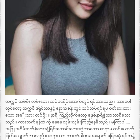
တက္ကစီ တစ်စီး လမ်းဘေး သစ်ပင်ရိပ်အောက်တွင် ရပ်ထားသည် ။ ကားပေါ်
တွင်တော့ တက္ကစီ ဒရိုင်ဘာနှင့် နောက်ခန်းတွင် သပ်သပ်ရပ်ရပ် ဝတ်စားထား
သော အမျိုးသား တစ်ဦး ။ နာရီ ကြည့်လိုက်တော့ ခုနှစ်နာရီခွဲသာသာရှိသေး
သည် ။ ကားဘက်မှန်ထဲ ကို ခနခန လှမ်းလှမ်းကြည့်နေမိသည် ။ မကြာပါ ….
အဖြူအစိမ်းဝတ်စုံလေးနဲ့ ခြင်းတောင်းလေးဆွဲလာသော ဆရာမ တစ်ယောက်
ဖြတ်လျောက်လာသည် ။ ဆရာမ က ကားတံခါးနားအရောက် ခြေအစုံ ရပ်တန့်