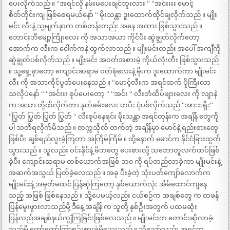
ပေးလိုက်သည် ။ “အရင်လို နမ်းမပေးချင်ဘူးလား “ “အင်းးးး မောင့်
စိတ်တိုင်းကျ ဖြစ်စေရမယ်နော် “ မိုးသန္တာ ဒူးထောက်ထိုင်ချလိုက်သည် ။ မျိုး
မင်း လီးနဲ့ သူ့မျက်နှာက တစ်တန်းတည်း အနေ အထား ဖြစ်သွားသည် ။
ဘောင်းဘီမျော့ကြိုးလေး ကို အသာအယာ ကိုင်ပီး ဆွဲချွတ်လိုက်တော့
အောက်က လီးက ငေါက်ကနဲ ထွက်လာသည် ။ မျိုးမင်းလည်း အပေါ် အကျီကို
ဆွဲချွတ်ပစ်လိုက်သည် ။ မျိုးမင်း အဝတ်အစားမဲ့ ကိုယ်လုံးတီး ဖြစ်သွားသည်
။ သူ့ရှေ့မှာတော့ ကျောင်းဆရာမ ဝတ်စုံလေးနဲ့ မိုးက ဒူးထောက်ကာ မျိုးမင်း
လီး ကို အသာကိုင်ပွတ်ပေးနေသည် ။ “မောင့်လီးက အရင်ထက် ပိုကြီးလာ
သလိုပဲနော် “ “အင်းးး စုပ်ပေးတော့ “ “အင်း “ လီးတံထိပ်ဖျားလေး ကို လျာနဲ
က အသာ တို့ထိလိုက်ကာ နုတ်ခမ်းလေး ဟပီး ငုံပစ်လိုက်သည် “အားးးရှီး“
“ပြွတ် ပြွတ် ပြွတ် ပြွတ် “ လီးစုပ်နေရင်း မိုးသန္တာ အရင်တုန်းက အချိန် တွေကို
ပါ သတိရလိုက်မိသည် ။ တက္ကသိုလ် တက်တဲ့ အချိန်မှာ မောင်နဲ့ ရည်းစားတွေ
ဖြစ်ပီး ချစ်ရည်လူးခဲ့ကြတာ အကြိမ်ကြိမ် ။ ထို့နောက် မောင်က နိုင်ငံခြားထွက်
သွားသည် ။ သူလည်း ဝင်းနိုင်နဲ့ မိဘတွေ ပေးစားလို့ သဘောတူလက်ထပ်ဖြစ်
ခဲ့ပီး ကျောင်းဆရာမ တစ်ယောက်အဖြစ် ဘ၀ ကို ရပ်တည်လာခဲ့ကာ မျိုးမင်းနဲ့
အဆက်အသွယ် ပြတ်ခဲ့လေသည် ။ အခု ပီးခဲ့တဲ့ သုံးပတ်ကျော်လောက်က
မျိုးမင်းနဲ့ အမှတ်မထင် ပြန်ဆုံကြတော့ နှစ်ယောက်လုံး အိမ်ထောင်ကျနေ
သည့် အဖြစ် ဖြစ်နေသည် ။ သို့ပေမယ့်လည်း ငယ်စဉ်က အချစ်တွေ က တဖန်
ပြန်မွေးဖွားလာသည်မို့ ဒီနေ့ အချိန် က သူတို့ နှစ်ဦးအတွက် ပထမဆုံး
ပြန်လည်အချစ်နယ်ကျွံကြခြင်းဖြစ်လေသည် ။ မျိုးမင်းက တောင်းဆိုလာခဲ့
သည်မို့ တော်တော်ကြာစဉ်းစားခဲ့မိသေးသည် ။ သို့သော်လည်း အရင်က