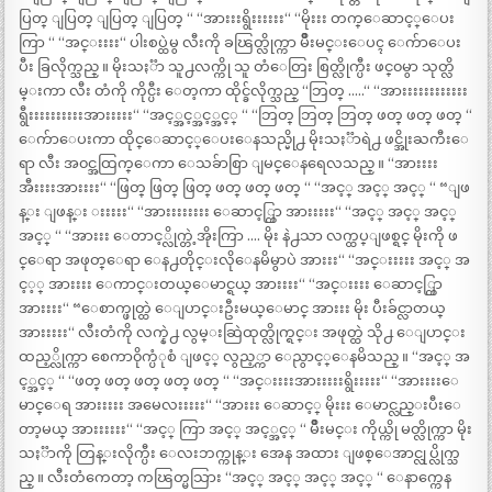
ပြတ္ ျပြတ္ ျပြတ္ ျပြတ္ “ “အားးးရွိးးးးးး“ “မိုးးး တက္ေဆာင့္ေပး
ကြာ “ “အင္းးးး“ ပါးစပ္ထဲမွ လီးကို ခၽြတ္လိုက္ကာ မ်ိဳးမင္းေပၚ ေက်ာေပး
ပီး ခြလိုက္သည္ ။ မိုးသႏၱာ သူ႕လက္ကို သူ တံေတြး စြတ္လိုက္ပီး ဖင္၀မွာ သုတ္လိ
မ္းကာ လီး တံကို ကိုင္ပီး ေတ့ကာ ထိုင္ခ်လိုက္သည္ “ဘြတ္ …..“ “အားးးးးးးးးးးး
ရွီးးးးးးးးးးအားးးးး“ “အင့္အင့္အင့္အင့္ “ “ဘြတ္ ဘြတ္ ဘြတ္ ဖတ္ ဖတ္ ဖတ္ “
ေက်ာေပးကာ ထိုင္ေဆာင့္ေပးေနသည္မို႕ မိုးသႏၱာရဲ႕ ဖင္အိုးႀကီးေ
ရာ လီး အ၀င္အထြက္ေကာ ေသခ်ာစြာ ျမင္ေနရေလသည္ ။ “အားးးး
အီးးးးအားးးး“ “ဖြတ္ ဖြတ္ ဖြတ္ ဖတ္ ဖတ္ ဖတ္ “ “အင့္ အင့္ အင့္ “ “ျဖ
န္း ျဖန္း းးးးး“ “အားးးးးးးး ေဆာင့္ကြာ အားးးးး“ “အင့္ အင့္ အင့္
အင့္ “ “အားးး ေတာင့္လိုက္တဲ့အိုးကြာ …. မိုး နဲ႕သာ လက္ထပ္ျဖစ္ရင္ မိုးကို ဖ
င္ေရာ အဖုတ္ေရာ ေန႕တိုင္းလိုေနမိမွာပဲ အားးး“ “အင္းးးးး အင့္ အ
င့့္ အားးးး ေကာင္းတယ္ေမာင္ရယ္ အားးးး“ “အင္းးးး ေဆာင့္ကြာ
အားးးး“ “ေစာက္ဖုတ္ထဲ ေျပာင္းဦးမယ္ေမာင္ အားးး မိုး ပီးခ်င္လာတယ္
အားးးးး“ လီးတံကို လက္နဲ႕ လွမ္းဆြဲထုတ္လိုက္ရင္း အဖုတ္ထဲ သို႕ ေျပာင္း
ထည့္လိုက္ကာ စေကာ၀ိုက္ပံုစံ ျဖင့္ လွည့္ကာ ေညွာင့္ေနမိသည္ ။ “အင့္ အ
င့္အင့္ “ “ဖတ္ ဖတ္ ဖတ္ ဖတ္ ဖတ္ “ “အင္းးးးအားးးးးရွိးးးးး“ “အားးးးေ
မာင္ေရ အားးးးး အမေလးးးးး“ “အားးး ေဆာင့္ မိုးးး ေမာင္လည္းပီးေ
တာ့မယ္ အားးးးးး“ “အင့္ ကြာ အင့္ အင့္အင့္ “ မ်ိဳးမင္း ကိုယ္ကို မတ္လိုက္ကာ မိုး
သႏၱာကို တြန္းလိုက္ပီး ေလးဘက္ကုန္း အေန အထား ျဖစ္ေအာင္လုပ္လိုက္သ
ည္ ။ လီးတံကေတာ့ ကၽြတ္မသြား “အင့္ အင့္ အင့္ အင့္ “ ေနာက္ကေန