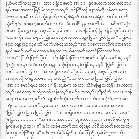
နယ်ပစ်လိုက်သည် ။။ “အားးး ရှီးးးမောင် အားးးး“ နှစ်ယောက်သား မတ်တပ်
ရပ် အနေအထား ဖြင့် မိုးသန္တာကလည်း ဖင်ကြီးကို နောက်ကို ပစ်ကာ ကော့
ကော့ပေးနေမိသည် ။ ထို့နောက် အခန်းနံရံ ဆီသွားကာ နံရံမှာ လက်ထောက်
လိုက်ရင်း ဖင်ကော့ပေးလိုက်သည်။ “မိုး ပေါင် နဲနဲ ကားလိုက် “ “အင်းးး“ မျိုး
မင်းက မိုးသန္တာ နောက်မှ ထိုင်ချလိုက်ကာ ဖင်နှစ်ခြမ်းကို ဖြဲကြည့်လိုက်သည် ။
“အားးး မိုး စောက်ဖုတ်ကြီးက အရမ်းလှတာပဲကွာ ပြွတ် ပြွတ်ပြွတ် “ ပြောလဲ
ပြော လျာဖြင့် လှမ်းထိုးယက်ပစ်လိုက်သည် “အားးးးကောင်းလိုက်တာမောင်
ရယ် မောင်ယက်ပေးတာ မခံရတာ ဘယ်လောက်တောင်ကြာသွားပီလဲ
အားးး“ “ပြွတ် ပြွတ် ပြွတ် “ ဖင်နှစ်ခြမ်းကြား အနောက်မှ ဖြဲပီး ယက်နေသည်
မို့ မျိုးမင်း နှာခေါင်းက မိုးသန္တာ ဖင်ကြားထဲ နစ်မြုပ်နေသည် “ပြွတ် ပြွတ် ပ
လက် ပလက် ပြွတ် “ “အားးး ရှီးးးးးးး“ မျိုးမင်း လျာကို အဖုတ်မှ ဖင်ဝထိ
အလျားလိုက် ဆွဲသပ်ပေးလိုက်သည် “ပလက် ပလက် ပြတ် ပြတ် ပြတ် “
“အားးးး မောင်ရယ် အားးးး“ မိုးသန္တာက အသား သိပ်မဖြူသည်မိုး အဖုတ်က
လည်း နဲနဲ တော့ အညိုဘက်သန်းသည် ။ ဖင်၀ ကလည်း ညိုတိုတို လေး ။ စအို
ခရေသားတလျောက်ကို လျာနဲ့ ရစ်သိုင်း ပတ်ကာ ယက်ပေးလိုက်တော့ ဖင်
ကြီး ကော့ကော့တတ်သွားသည် “အားးးး မောင် …..အမလေးးးးအားးးးး“
“ပြွတ် ပြွတ် ပြွတ် ပြွတ် ပြွတ် “ “အားးးရှီးးးးးးကောင်းတယ် မောင် အားးးး “
“ဖြောင်းးးးးးးးးးးး“ “အ မောင် အားးးးးး“ သူ့ယောင်္ကျားက အခုလို ဖင်ကို မ
ရိုက်ပေးခဲ့ဖူးဘူး ။ မျိုးမင်း တစ်ယောက်သာ လိုးရင် ဖင်ရိုက်တတ်လေသည် ။
မိုးသန္တာဖင်ကြီးမှာ မျိုးမင်း လက်ဝါး ရိုက်ချက်ကြောင့် တုန်ခါသွားသည် ။