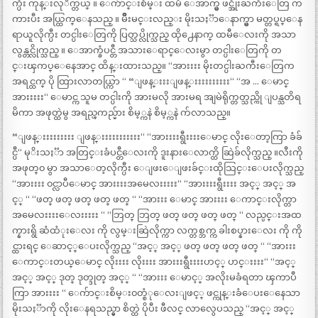
က္ပီး ကုန္းလုိက္တယ္ ။ ေက်ာင္းစိမ္း ထမီ ေအာက္မွ ဖင္အိုးႀကီးေတြ က
ကားပီး အယ္ထြက္ေနသည္ ။ မ်ိဳးမင္းလည္း မိုးသႏၱာေနာက္မွာ မတ္တပ္ရပ္ေန
ရာယူလိုက္ပီး တင္ပါးေတြကို ပြတ္သပ္လိုက္သည္ ထို႕ေနာက္ ထမီေလးကို အသာ
လွန္တင္လိုက္သည္ ။ ေအာက္ခံပင္တီ အသားေရာင္ေလးမွာ တင္ပါးေတြကို တ
င္းၾကပ္ေနေအာင္ ထိန္းထားသည္။ “အားးးး မိုးတင္ပါးႀကီးေတြက
အရင္ထက္ ပို ထြားလာတယ္ကြာ “ “ျဖန္းးးျဖန္းးးးးးးးးး“ “အ … ေမာင္
အားးးးး“ ေမာင္က သူမ တင္ပါးကို အားမလို အားမရ အျမဲရိုက္တတ္သည္ကို ျပန္သတိရ
မိကာ အဖုတ္ထဲမွ အရည္ၾကည္မ်ား စိမ့္ကနဲ စိမ့္ကနဲ က်လာသည္။
“ျဖန္းးးးးးးးး ျဖန္းးးးးးးးးးး“ “အားးးးရွီးးးးေမာင္ လိုးေတာ့ကြာ ခံခ်
င္ပီ“ မုိးသႏၱာ အတြင္းခံပင္တီေလးကို ဒူးနားေလာက္ထိ ဆြဲခ်လိုက္သည္ ။လီးကို
အဖုတ္၀ မွာ အသာေတ့လိုက္ပီး ေျဖးေျဖးခ်င္းထိုသြင္းေပးလိုက္သည္
“အားးးး ၀င္လာပီေမာင္ အားးးးအမေလးးးးး“ “အားးးးရွီးးးး အင့္ အင့္ အ
င့္ “ “ဖတ္ ဖတ္ ဖတ္ ဖတ္ ဖတ္ “ “အားးး ေမာင္ အားးးး ေကာင္းလိုက္တာ
အမေလးးးးေလးးးးး “ “ဘြတ္ ဘြတ္ ဖတ္ ဖတ္ ဖတ္ ဖတ္ “ လည္ပင္းအထ
က္နားရွိ ဆံထံုးေလး ကို လွမ္းဆြဲလိုက္ကာ လက္တစ္ဘက္က ခါးစပ္နားေလး ကို ကို
င္ထားရင္ ေဆာင့္ေပးလိုက္သည္ “အင့္ အင့္ ဖတ္ ဖတ္ ဖတ္ ဖတ္ “ “အားးး
ေကာင္းတယ္ေမာင္ လိုးးးး လိုးးးး အားးးရွီးးးးဟင့္ ဟင္းးးး“ “အင့္
အင့္ အင့္ ဒုတ္ ဒုတ္ဒုတ္ အင့္ “ “အားးး ေမာင့္ အလိုးမခံရတာ ၾကာပီ
ကြာ အားးးး “ ေက်ာင္းစိမ္း၀တ္စံုေလးျဖင့္ ဖင္ကုန္းခံေပးေနေသာ
မိုးသႏၱာကို လိုးေနရသည္မွာ စိတ္ထဲ ပိုပီး ဖီလင္ လာလွေပသည္ “အင့္ အင့္