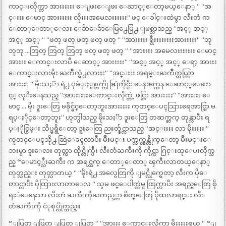
ကာင္းလိုက္တာ အားးးးးး ေျဖးေျဖး ေဆာင့္ေတာ့မယ္ေနာ္ “ “အ
င္းးး ေမာင္ အားးးးးး လိုးးးအမေလးးးးးး“ ဖင္ ေခါင္းထဲမွာ လီးတံ က
ေတာ္ေတာ္ေလး ေခ်ာေခ်ာေမြ႕ေမြ႕ ျဖစ္လာသည္ “အင့္ အင့္
အင့္ အင့္ “ “ဖတ္ ဖတ္ ဖတ္ ဖတ္ ဖတ္ “ “အားးးးး ရွီးးးးးးးးအားးးးး“ “ဘု
ဘုဘု …ဘြတ္ ဘြတ္ ဘြတ္ ဖတ္ ဖတ္ ဖတ္ “ “အားးးး အမေလးးးးးးး ေမာင္
အားးး ေကာင္းလာပီ ေဆာင့္ အားးးးး“ “အင့္ အင့္ အင့္ ေရာ့ အားးး
ေကာင္းလားမိုး ႀကိဳက္ရဲ႕လားးး“ “အင္းးး အရမ္းႀကိဳက္တယ္ကြာ
အားးးး “ မိုးသႏၱာ ရဲ႕ ပုခံုးႏွစ္ဘက္ကို ဆြဲကိုင္ပီး ေနာက္ကေန ေဆာင့္ေဆာ
င့္ လုိးေနသည္ “အားးးးးးေကာင္းလိုက္တဲ့ ဖင္ကြာ အားးးးး“ “အားးးး ေ
မာင္ … မိုး ဒူးေတြ မခိုင္ခ်င္ေတာ့ဘူးအားးးးး ကုတင္ေပၚသြားရေအာင္ကြာ မ
ရပ္ႏိုင္ေတာ့ဘူး“ ဟုတ္ပါသည္ မိုးသႏၱာ ဒူးေတြ တဆက္ဆက္ တုန္လာပီး ရ
ပ္ႏိုင္စြမ္း သိပ္မရွိေတာ့ ဒူးေတြ ညႊတ္ခ်င္လာသည္ “အင္းးးး လာ မိုးးးးး “
ကုတင္ေပၚသို႕ ဆြဲေခၚလာပီး မ်ိဳးမင္း ပက္လက္လွန္လိုက္ေတာ့ မ်ိဳးမင္းေ
ဘးမွာ ဒူးေလး တုတ္ကာ ထိုင္လိုက္ပီး လီးတံႀကီးကို ကိုင္ကာ ဂြင္းထုေပးလိုက္သ
ည္ “ေမာင့္လီးႀကီး က အရင္ထက္ ေတာ္ေတာ္ ၾကီးလာတယ္ေနာ္
တုတ္လည္း တုတ္လာတယ္ “ “မိုးရဲ႕ အလွေတြကို ျမင္လိုက္ရေတာ့ လီးက ပိုေ
တာင္လာပီး ပိုထြားလာတာေလ “ သူမ ဖင္ေပါက္ထဲမွ ထြက္လာပီး အရည္ေတြ စို
ရႊဲေနေသာ လီးတံ ႀကီးကိုႀကည့္ကာ စိတ္ေတြ ပိုထလာရင္း လီး
တံႀကီးကို ငံုစုပ္လိုက္သည္။
“ျပြတ္ ျပြတ္ ျပြတ္ ျပြတ္ “ “အားးး ေကာင္းလိုက္တာ မိုးးးးးရယ္ “ “ျ