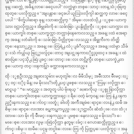
က္အိမ္ေလး ေရွ႕မွာ ကားရပ္သြားသည္ ။ “ကၽြန္ေနာ္ ဖုန္းဆက္လိုက္ပါ့မယ္
ဖုန္းဆက္တဲ့ အခ်ိန္ လာေခၚေပးပါ“ လက္ထဲမွာ တစ္ေသာင္းတန္ သံုးရြတ္
ထုတ္ေပးလိုက္သည္ ။ “အျပန္လာေခၚခပါ ယူသြားလိုက္ပါ ဆက္ဆက္ လာေခၚေ
ပးပါ “ “စိတ္ခ်ပါဆရာ ဖုန္းသာဆက္လိုက္ “ အိမ္ေလးထဲသို႕ ႏွစ္ေယာက္
သား ၀င္လာလိုက္သည္ ။ အိမ္တခါးကို ေသခ်ာစြာ ျပန္ပိတ္လိုက္ပီး ႏွစ္ေယာက္သား တ
စ္ေယာက္ခါး တစ္ေယာက္ဖက္ကာ တက္လာခဲ့ၾကေလသည္ ။ အခန္းထဲ အေရာ
က္ အခန္းတံခါးကို ေသခ်ာစြာ ပိတ္လိုက္ေလသည္ ။ အိမ္ႀကီးက တိတ္ဆိ
တ္ေနေသာ္လည္း အခန္းေတြရဲ႕ လံုျခံဳလွသည္ ။ အခန္းထဲမွာ သီခ်
င္းသံ က်ယ္က်ယ္ ဖြင့္ထားလွ်င္ေတာင္ အျပင္က ၾကားႏိုင္မည္မထင္ ။ အခန္း ထဲ
စားပြဲေပၚသို႕ ဆြဲျခင္းေတာင္းေလး တင္လိုက္ပီး တစ္ေယာက္နဲ႕တ
စ္ေယာက္ တင္းၾကပ္စြာ ဖက္ထားၾကေလသည္ ။
ထို ႏွစ္ဦးသည္က အျခားသူမ်ား မဟုတ္ပါေလ မီမီသိမ့္ အမ်ိဳးသား မ်ိဳးမင္းႏွ
င့္ ၀င္းႏိုင္ မိန္းမ မိုးသႏၱာတို႕ပင္ျဖစ္ေလသည္ ။ “လြမ္းလိုက္တာ ေ
မာင္ရယ္ “ “ေမာင္လည္း အတူတူ ပါပဲ မိုးရယ္ “ ခႏၶာကိုယ္ ႏွစ္ခု ခြာလိုက္ကာ
တစ္ေယာက္ခါးတစ္ေယာက္ဖက္ထားရင္း ရီေ၀တဲ့ မ်က္၀န္းေတြ နဲ႕ ၾက
ည့္မိၾကသည္ ။ ေက်ာင္း၀တ္စံု ခါးတို အက်ီအျဖဴေရာင္ေလးနဲ႕ ထမီ အ
စိမ္းေရာင္ေလးအား ခပ္ၾကပ္ၾကပ္စည္းေႏွာင္ထားပီး ဆံထံုးေလး ထံုး
ထားေသာ မိုး ကို မ်ိဳးမင္းၾကည့္မ၀ ျဖစ္ေနေလသည္ ။ မိုးသႏၱာ ေ
မးေစ့ေလးအား လွမ္းဆြဲလိုက္ကာ နုတ္ခမ္းခ်င္း ဂေဟဆက္လိုက္သည္ ။ ေ
က်ာင္းစိမ္း ထမီေပၚမွ တင္ပါးေလးေတြ ကို ပြတ္သပ္ေပးလိုက္ရင္း အန