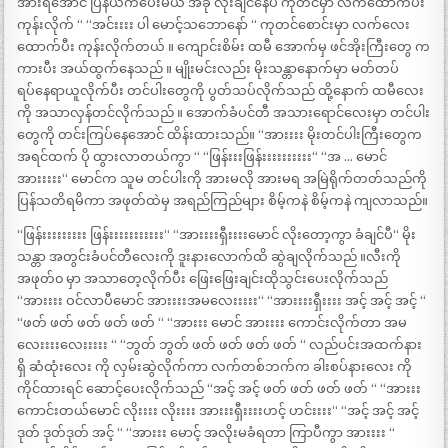
အားရအောင် ပြန်ယက်ပေးမယ် အခု လိုးချင်နေပီ ကုတင်မှာ လက်ထောက်ပီး
ကုန်းလိုက် “ “အင်းးးး ပါ မောင့်သဘောနော် “ ကုတင်စောင်းမှာ လက်လေး
ထောက်ပီး ကုန်းလိုက်တယ် ။ ကျောင်းစိမ်း ထမီ အောက်မှ ဖင်အိုးကြီးတွေ က
ကားပီး အယ်ထွက်နေသည် ။ မျိုးမင်းလည်း မိုးသန္တာနောက်မှာ မတ်တပ်
ရပ်နေရာယူလိုက်ပီး တင်ပါးတွေကို ပွတ်သပ်လိုက်သည် ထို့နောက် ထမီလေး
ကို အသာလှန်တင်လိုက်သည် ။ အောက်ခံပင်တီ အသားရောင်လေးမှာ တင်ပါး
တွေကို တင်းကြပ်နေအောင် ထိန်းထားသည်။ “အားးးး မိုးတင်ပါးကြီးတွေက
အရင်ထက် ပို ထွားလာတယ်ကွာ “ “ဖြန်းးးဖြန်းးးးးးးးးး“ “အ … မောင်
အားးးးး“ မောင်က သူမ တင်ပါးကို အားမလို အားမရ အမြဲရိုက်တတ်သည်ကို
ပြန်သတိရမိကာ အဖုတ်ထဲမှ အရည်ကြည်များ စိမ့်ကနဲ စိမ့်ကနဲ ကျလာသည်။
“ဖြန်းးးးးးးးး ဖြန်းးးးးးးးးးး“ “အားးးးရှီးးးးမောင် လိုးတော့ကွာ ခံချင်ပီ“ မိုး
သန္တာ အတွင်းခံပင်တီလေးကို ဒူးနားလောက်ထိ ဆွဲချလိုက်သည် ။လီးကို
အဖုတ်၀ မှာ အသာတေ့လိုက်ပီး ဖြေးဖြေးချင်းထိုသွင်းပေးလိုက်သည်
“အားးးး ဝင်လာပီမောင် အားးးးအမလေးးးးး“ “အားးးးရှီးးးး အင့် အင့် အင့် “
“ဖတ် ဖတ် ဖတ် ဖတ် ဖတ် “ “အားးး မောင် အားးးး ကောင်းလိုက်တာ အမ
လေးးးးလေးးးးး “ “ဘွတ် ဘွတ် ဖတ် ဖတ် ဖတ် ဖတ် “ လည်ပင်းအထက်နား
ရှိ ဆံထုံးလေး ကို လှမ်းဆွဲလိုက်ကာ လက်တစ်ဘက်က ခါးစပ်နားလေး ကို
ကိုင်ထားရင် ဆောင့်ပေးလိုက်သည် “အင့် အင့် ဖတ် ဖတ် ဖတ် ဖတ် “ “အားးး
ကောင်းတယ်မောင် လိုးးးး လိုးးးး အားးးရှီးးးးဟင့် ဟင်းးးး“ “အင့် အင့် အင့်
ဒုတ် ဒုတ်ဒုတ် အင့် “ “အားးး မောင့် အလိုးမခံရတာ ကြာပီကွာ အားးးး “