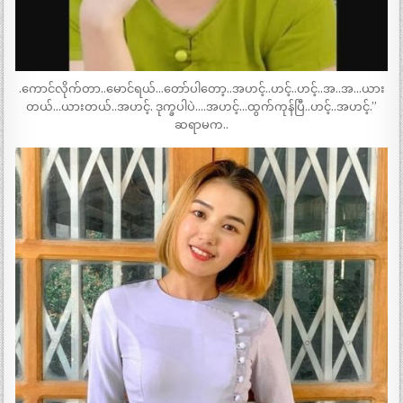
.ကောင်လိုက်တာ..မောင်ရယ်…တော်ပါတော့..အဟင့်..ဟင့်..ဟင့်..အ..အ…ယား
တယ်…ယားတယ်..အဟင့်. ဒုက္ခပါပဲ….အဟင့်…ထွက်ကုန်ပြီ..ဟင့်..အဟင့်.”
ဆရာမက..