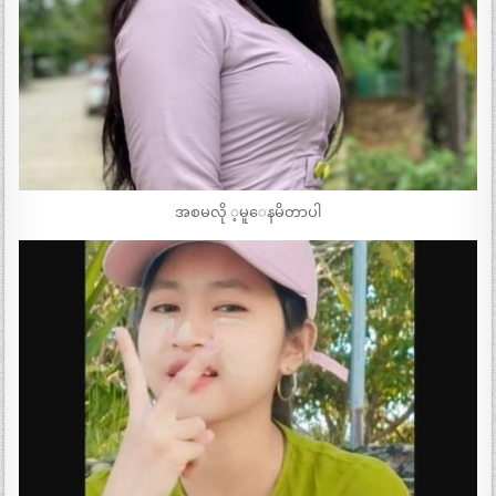
အစမလို ့မူေနမိတာပါ