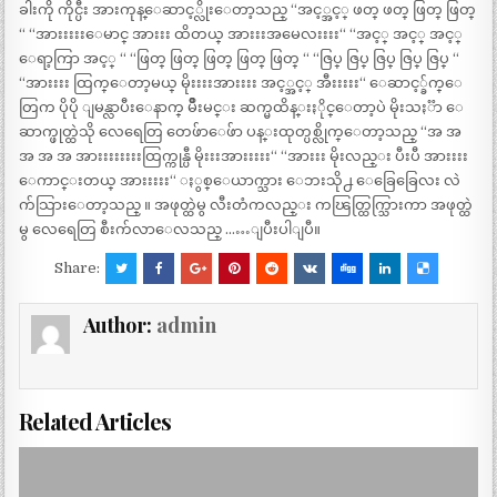
ခါးကို ကိုင္ပီး အားကုန္ေဆာင့္လိုးေတာ့သည္ “အင့္အင့္ ဖတ္ ဖတ္ ဖြတ္ ဖြတ္
“ “အားးးးးေမာင္ အားးး ထိတယ္ အားးးအမေလးးးး“ “အင့္ အင့္ အင့္
ေရာ့ကြာ အင့္ “ “ဖြတ္ ဖြတ္ ဖြတ္ ဖြတ္ ဖြတ္ “ “ဇြပ္ ဇြပ္ ဇြပ္ ဇြပ္ ဇြပ္ “
“အားးးး ထြက္ေတာ့မယ္ မိုးးးးအားးးး အင့္အင့္ အီးးးးး“ ေဆာင့္ခ်က္ေ
တြက ပိုပို ျမန္လာပီးေနာက္ မ်ိဳးမင္း ဆက္မထိန္းႏိုင္ေတာ့ပဲ မိုးသႏၱာ ေ
ဆာက္ဖုတ္ထဲသို လေရေတြ တေဖ်ာေဖ်ာ ပန္းထုတ္ပစ္လိုက္ေတာ့သည္ “အ အ
အ အ အ အားးးးးးးးထြက္ကုန္ပီ မိုးးးအားးးးး“ “အားးး မိုးလည္း ပီးပီ အားးးး
ေကာင္းတယ္ အားးးးး“ ႏွစ္ေယာက္သား ေဘးသို႕ ေခြေခြေလး လဲ
က်သြားေတာ့သည္ ။ အဖုတ္ထဲမွ လီးတံကလည္း ကၽြတ္ထြက္သြားကာ အဖုတ္ထဲ
မွ လေရေတြ စီးက်လာေလသည္ ……ျပီးပါျပီ။
Share:
Author:
admin
Related Articles