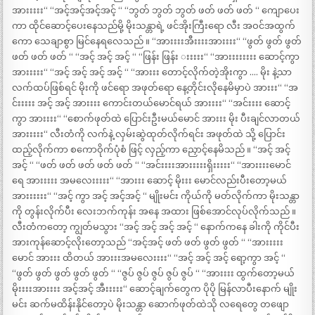
အားးးးး“ “အင့်အင့်အင့်အင့် “ “ဘွတ် ဘွတ် ဘွတ် ဖတ် ဖတ် ဖတ် “ ကျောပေး
ကာ ထိုင်ဆောင့်ပေးနေသည်မို့ မိုးသန္တာရဲ့ ဖင်အိုးကြီးရော လီး အဝင်အထွက်
ကော သေချာစွာ မြင်နေရလေသည် ။ “အားးးးအီးးးးအားးးး“ “ဖွတ် ဖွတ် ဖွတ်
ဖတ် ဖတ် ဖတ် “ “အင့် အင့် အင့် “ “ဖြန်း ဖြန်း းးးးး“ “အားးးးးးးး ဆောင့်ကွာ
အားးးးး“ “အင့် အင့် အင့် အင့် “ “အားးး တောင့်လိုက်တဲ့အိုးကွာ …. မိုး နဲ့သာ
လက်ထပ်ဖြစ်ရင် မိုးကို ဖင်ရော အဖုတ်ရော နေ့တိုင်းလိုနေမိမှာပဲ အားးး“ “အ
င်းးးးး အင့် အင့် အားးးး ကောင်းတယ်မောင်ရယ် အားးးး“ “အင်းးးး ဆောင့်
ကွာ အားးးး“ “စောက်ဖုတ်ထဲ ပြောင်းဦးမယ်မောင် အားးး မိုး ပီးချင်လာတယ်
အားးးးး“ လီးတံကို လက်နဲ့ လှမ်းဆွဲထုတ်လိုက်ရင်း အဖုတ်ထဲ သို့ ပြောင်း
ထည့်လိုက်ကာ စကောဝိုက်ပုံစံ ဖြင့် လှည့်ကာ ညှောင့်နေမိသည် ။ “အင့် အင့်
အင့် “ “ဖတ် ဖတ် ဖတ် ဖတ် ဖတ် “ “အင်းးးးအားးးးးရှိးးးးး“ “အားးးးမောင်
ရေ အားးးးး အမလေးးးးး“ “အားးး ဆောင့် မိုးးး မောင်လည်းပီးတော့မယ်
အားးးးးး“ “အင့် ကွာ အင့် အင့်အင့် “ မျိုးမင်း ကိုယ်ကို မတ်လိုက်ကာ မိုးသန္တာ
ကို တွန်းလိုက်ပီး လေးဘက်ကုန်း အနေ အထား ဖြစ်အောင်လုပ်လိုက်သည် ။
လီးတံကတော့ ကျွတ်မသွား “အင့် အင့် အင့် အင့် “ နောက်ကနေ ခါးကို ကိုင်ပီး
အားကုန်ဆောင့်လိုးတော့သည် “အင့်အင့် ဖတ် ဖတ် ဖွတ် ဖွတ် “ “အားးးးး
မောင် အားးး ထိတယ် အားးးအမလေးးးး“ “အင့် အင့် အင့် ရော့ကွာ အင့် “
“ဖွတ် ဖွတ် ဖွတ် ဖွတ် ဖွတ် “ “ဇွပ် ဇွပ် ဇွပ် ဇွပ် ဇွပ် “ “အားးးး ထွက်တော့မယ်
မိုးးးးအားးးး အင့်အင့် အီးးးးး“ ဆောင့်ချက်တွေက ပိုပို မြန်လာပီးနောက် မျိုး
မင်း ဆက်မထိန်းနိုင်တော့ပဲ မိုးသန္တာ ဆောက်ဖုတ်ထဲသို လရေတွေ တဖျော