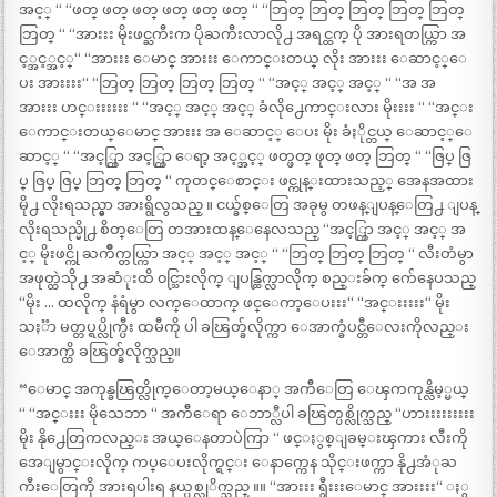
အင့္ “ “ဖတ္ ဖတ္ ဖတ္ ဖတ္ ဖတ္ ဖတ္ “ “ဘြတ္ ဘြတ္ ဘြတ္ ဘြတ္ ဘြတ္
ဘြတ္ “ “အားးး မိုးဖင္ႀကီးက ပိုႀကီးလာလို႕ အရင္ထက္ ပို အားရတယ္ကြာ အ
င့္အင့္အင့္“ “အားးး ေမာင္ အားးး ေကာင္းတယ္ လိုး အားးး ေဆာင့္ေ
ပး အားးးး“ “ဘြတ္ ဘြတ္ ဘြတ္ ဘြတ္ “ “အင့္ အင့္ အင့္ “ “အ အ
အားးး ဟင္းးးးးး “ “အင့္ အင့္ အင့္ ခံလို႕ေကာင္းလား မိုးးးး “ “အင္း
ေကာင္းတယ္ေမာင္ အားးး အ ေဆာင့္ ေပး မိုး ခံႏိုင္တယ္ ေဆာင့္ေ
ဆာင့္ “ “အင့္ကြာ အင့္ကြာ ေရာ့ အင့္အင့္ ဖတ္ဖတ္ ဖုတ္ ဖတ္ ဘြတ္ “ “ဇြပ္ ဇြ
ပ္ ဇြပ္ ဇြပ္ ဘြတ္ ဘြတ္ “ ကုတင္ေစာင္း ဖင္ကုန္းထားသည့္ အေနအထား
မို႕ လိုးရသည္မွာ အားရွိလွသည္ ။ ငယ္ခ်စ္ေတြ အခုမွ တဖန္ျပန္ေတြ႕ ျပန္
လိုးရသည္မို႕ စိတ္ေတြ တအားထန္ေနေလသည္ “အင့္ကြာ အင့္ အင့္ အ
င့္ မိုးဖင္ကို ႀကိဳက္တယ္ကြာ အင့္ အင့္ အင့္ “ “ဘြတ္ ဘြတ္ ဘြတ္ “ လီးတံမွာ
အဖုတ္ထဲသို႕ အဆံုးထိ ၀င္သြားလိုက္ ျပန္ထြက္လာလိုက္ စည္းခ်က္ က်ေနေပသည္
“မိုး … ထလိုက္ နံရံမွာ လက္ေထာက္ ဖင္ေကာ့ေပးးး“ “အင္းးးးး“ မိုး
သႏၱာ မတ္တပ္ရပ္လိုက္ပီး ထမီကို ပါ ခၽြတ္ခ်လိုက္ကာ ေအာက္ခံပင္တီေလးကိုလည္း
ေအာက္ထိ ခၽြတ္ခ်လိုက္သည္။
“ေမာင္ အကုန္ခၽြတ္လိုက္ေတာ့မယ္ေနာ္ အက်ီေတြ ေၾကကုန္လိမ့္မယ္
“ “အင္းးး မိုသေဘာ “ အက်ီေရာ ေဘာ္လီပါ ခၽြတ္ပစ္လိုက္သည္ “ဟားးးးးးးးး
မိုး နို႕ေတြကလည္း အယ္ေနတာပဲကြာ “ ဖင္ႏွစ္ျခမ္းၾကား လီးကို
အေျမွာင္းလိုက္ ကပ္ေပးလိုက္ရင္း ေနာက္ကေန သိုင္းဖက္ကာ နို႕အံုႀ
ကီးေတြကို အားရပါးရ နယ္ပစ္လုိက္သည္ ။။ “အားးး ရွီးးးေမာင္ အားးးး“ ႏွ