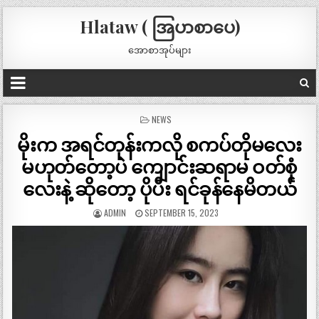
Hlataw ( အြပာစာပေ)
အောစာအုပ်များ
POSTED
NEWS
IN
မိုးက အရင်တုန်းကလို စကပ်တိုမလေး
မဟုတ်တော့ပဲ ကျောင်းဆရာမ ဝတ်စုံ
လေးနဲ့ ဆိုတော့ ပိုပီး ရင်ခုန်နေမိတယ်
ADMIN
SEPTEMBER 15, 2023