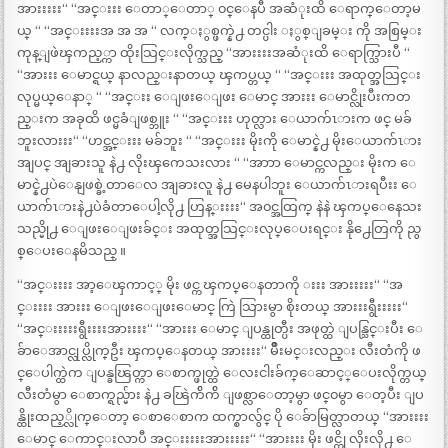
အားးးးး“ “အင္းးး ေတာ္ေတာ္ ၀င္ေနပီ အဆံုးထိ ေရာက္ေတာ့မ
ယ္ “ “အင္းးးးအ အ အ “ လက္ႏွစ္ဖက္နဲ႕ တင္ပါး ႏွစ္ျခမ္း ကို အစြမ္း
ကုန္ျဖဲၾကည့္ကာ ထိုးသြင္းလိုက္သည္ “အားးးးအဆံုးထိ ေရာက္သြားပီ “
“အားးး ေမာင္ရယ္ နာလည္းနာတယ္ ၾကပ္တယ္ “ “အင္းးး အထုတ္အသြင္း
လုပ္မယ္ေနာ္ “ “အင္းး ေျဖးေျဖး ေမာင္ အားးး ေမာင္လိုးပီးကတ
ည္းက အခုထိ ဖင္မခံျဖစ္ဘူး “ “အင္းးး ဟုတ္လား ေယာက်ၤားက ဖင္ မခ်
ဘူးလားးး“ “ဟင္အင္းးး မခ်ဘူး “ “အင္းးး မိုးကို ေမာင္နဲ႕ မိုးေယာက်ၤား
အျပင္ အျခားသူ နဲ႕ လိုးၾကေသးလား “ “အာာာ ေမာင္ကလည္း မိုးက ေ
မာင္နဲ႕ပဲေနျဖစ္ခဲ့တာေလ အျခားလူ နဲ႕ မေနပါဘူး ေယာက်ၤားရပီးး ေ
ယာက်ၤားနဲ႕ပဲခံတာေပါ့လို႕ ဟြန္းးးး“ အ၀င္အထြက္ နဲနဲ ၾကပ္ေနေသး
သည္မို႕ ေျဖးေျဖးခ်င္း အထုတ္အသြင္းလုပ္ေပးရင္း နို႕ေတြကို ညွ
စ္ေပးေနမိသည္ ။
“အင္းးးး အာ့ေၾကာင့္ မိုး ဖင္က ၾကပ္ေနတာကို းးး အားးးးး“ “အ
င္းးးး အားးး ေျဖးေျဖးေမာင္ ကြဲ သြားမွာ စိုးတယ္ အားးးရွီးးးးး“
“အင္းးးးးရွီးးးးအားးးး“ “အားးး ေမာင္ ျပန္ထုတ္ပီး အဖုတ္ထဲ ျပန္သြင္းပီး ေ
ခ်ာေအာင္လုပ္လိုက္ဦး ၾကပ္ေနတယ္ အားးးး“ မ်ိဳးမင္းလည္း လီးတံကို ဖ
င္ေပါက္ထဲက ျပန္ခၽြတ္ကာ ေစာက္ဖုတ္ထဲ ေလးငါးခ်က္ေဆာင့္ေပးလိုက္တယ္
လီးတံမွာ ေစာက္ရည္မ်ား နဲ႕ ခၽြဲက်ိက်ိ ျဖစ္လာေတာ့မွာ ဖင္၀မွာ ေတ့ပီး ျပ
န္ထိုးထည့္လိုက္ေတာ့ ေစာေစာက ထက္စာလွ်င္ ပို ေခ်ာမြတ္လာတယ္ “အားးးး
ေမာင္ ေကာင္းလာပီ အင္းးးးးအားးးးး“ “အားးးး မိုး ဖင္ကို လိုးလို႕ ေ