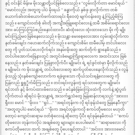
နှင့် ဝင်းနိုင် မိန်းမ မိုးသန္တာတို့ပင်ဖြစ်လေသည် ။ “လွမ်းလိုက်တာ မောင်ရယ် “
“မောင်လည်း အတူတူ ပါပဲ မိုးရယ် “ ခန္ဓာကိုယ် နှစ်ခု ခွာလိုက်ကာ တစ်
ယောက်ခါးတစ်ယောက်ဖက်ထားရင်း ရီဝေတဲ့ မျက်ဝန်းတွေ နဲ့ ကြည့်မိကြ
သည် ။ ကျောင်းဝတ်စုံ ခါးတို အကျီအဖြူရောင်လေးနဲ့ ထမီ အစိမ်းရောင်လေး
အား ခပ်ကြပ်ကြပ်စည်းနှောင်ထားပီး ဆံထုံးလေး ထုံးထားသော မိုး ကို မျိုး
မင်းကြည့်မ၀ ဖြစ်နေလေသည် ။ မိုးသန္တာ မေးစေ့လေးအား လှမ်းဆွဲလိုက်ကာ
နုတ်ခမ်းချင်း ဂဟေဆက်လိုက်သည် ။ ကျောင်းစိမ်း ထမီပေါ်မှ တင်ပါးလေး
တွေ ကို ပွတ်သပ်ပေးလိုက်ရင်း အနမ်းမိုးတွေ ဆက်တိုက် ရွာနေမိသည် ။
တင်ပါးအောက်ခြေနားတွင် အတွင်းခံမျော့ကြိုးရာလေးက အထင်းသား ဖြစ်
နေသည် ။ နုတ်ခမ်းချင်း ပြန်ခွာလိုက်ပီး မျိုးမင်း ရဲ့ ရင်ခွင်ထဲမှာ မှီလိုက်သည်
။ မျိုးမင်း က မိုးသန္တာရဲ့ တင်ပါးလေးတွေ ဆက်ပွတ်ပေးနေလိုက်သည် ။ လွန်
ခဲ့သည့် သုံးနှစ်ကျော်လောက်က ရခဲ့ဖူးသော ကိုယ်သင်းရနံ့လေးတွေ ကို
ပြန်လည် ရှူရှှိုက်မိကြသည် ။ တင်းရင်းလွန်းတဲ့ ရင်သားတွေက မျိုးမင်း
ရင်ဘတ် နှင့် ဖိကပ်ထားမိလေသည် ။ ဖင်နှစ်ခြမ်းကြားထဲကို လက်နဲ့ ဆွဲပွတ်
လိုက်တယ် ဆိုရင်ပဲ မိုးသန္တာရဲ့ အသက်ရှူသံတွေ မြန်ဆန်လာရသည် “အားးးး
ရှီးးးး မောင် “ “မိုးးးး “ “ရှင်….“ “အရင်တုန်းက လို ရင်ခုန်သံတွေ မြန်နေပီကွာ“
“အတူတူပါပဲ မောင်ရယ် “ “မိုးက အရင်တုန်းကလို စကပ်တိုမလေး မဟုတ်
တော့ပဲ ကျောင်းဆရာမ ဝတ်စုံလေးနဲ့ ဆိုတော့ ပိုပီး ရင်ခုန်နေမိတယ် “ “စကပ်
တိုမလေး တုန်းကလိုပဲ အချစ်တွေ များများ ပေးပါမောင် “ “ဆရာမလေး ကို
စကပ်တိုမလေး ထက် အချစ်တွေ ပိုပေးချင်တာပါ “ “အင်းးးး အားးးးမောင်