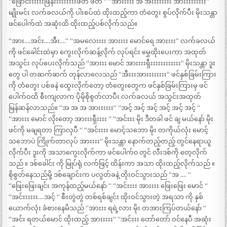
“ဖြောင်းးးးးးဖြန်းးးးးးးးးဖတ် ဖတ် “ “အားးးးး အ အီးးးးးးးး အားးးးးးးးး“
မျိုးမင်း လက်ခလယ်ကို ပါးစပ်ထဲ ထိုးထည့်ကာ တံတွေး စွပ်လိုက်ပီး မိုးသန္တာ
ဖင်ပေါက်ထဲ အဆုံးထိ ထိုးထည့်ပစ်လိုက်သည်။
“အား….အင်း….အီး….“ “အမလေးးးး အားးးး မောင်ရေ အားးးး“ လက်ခလယ်
ကို ဖင်ခေါင်းထဲမှာ ကွေးလိုက်ဆန့်လိုက် လုပ်ရင်း မွှေထိုးပေးကာ အထုတ်
အသွင်း လုပ်ပေးလိုက်သည် “အားးး မောင် အားးးးရှီးးးးးးးးးးးး“ မိုးသန္တာ ဒူး
တွေ ပါ တဆက်ဆက် တုန်လာလေသည် “အီးးးအားးးးးးးး“ ဖင်နှစ်ခြမ်းကြား
ကို တံတွေး ပစ်ခနဲ ထွေးလိုက်တော့ တံတွေးတွေက ဖင်နှစ်ခြမ်းကြားမှ ဖင်
ပေါက်ဝထိ စီးကျလာက ပိုမိုစိုစွတ်လာပီး လက်ခလယ် အသွင်းအထုတ်
မြန်ဆန်လာသည်။ “အ အ အ အားးးးးး“ “အင့် အင့် အင့် အင့် အင့် အင့် “
“အားးး မောင် လိုးတော့ အားးးရှီးးးး “ “အင်းးး မိုး ဒီတခါ ဖင် ချ မယ်နော် မိုး
ဖင်ကို မချရတာ ကြာလှပီ “ “အင်းးးး မောင့်သဘော မိုး တကိုယ်လုံး မောင့်
သဘောပဲ ကြိုက်တာလုပ် အားးးး“ မိုးသန္တာ နောက်တည့်တည့် တွင်နေရာယူ
လိုက်ပီး ဒူးကို အသာကွေးလိုက်ကာ ဖင်ပေါက်၀ တွင် လီးဒစ်ကို တေ့လိုက်
သည် ။ ဒစ်ခေါင်း ကို မြုပ်ရုံ လက်ဖြင့် ထိန်းကာ အသာ ထိုးထည့်လိုက်သည် ။
စိုစွတ်နေသည်မို့ ဒစ်ချောင်းက ပလွတ်ခနဲ့ တိုးဝင်သွားသည် “အ …. “
“ဖြေးဖြေးချင်း အကုန်ထည့်မယ်နော် “ “အင်းးးး အားးးး ဖြေးဖြေး မောင် “
“အင်းးးးးး….အင့် “ စီးတွဲတွဲ တစ်ရစ်ချင်း ထိုးဝင်သွားတဲ့ အရသာ ကို နှစ်
ယောက်လုံး ခံစားနေမိသည် “အားးး ရရဲ့လား မိုး တအားကြပ်တယ်နော် “
“အင်း ရတယ်မောင် ထိုးထည့် အားးးးး“ “အင်းးး တော်တော် ဝင်နေပီ အဆုံး