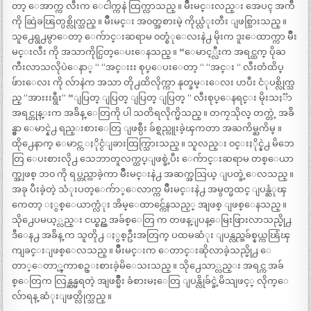
တာ့ ေအာက္က လီးက ေငါက္ကနဲ ထြက္လာသည္ ။ မ်ိဳးမင္းလည္း အေပၚ အက်ီ
ကို ဆြဲခၽြတ္ပစ္လိုက္သည္ ။ မ်ိဳးမင္း အ၀တ္အစားမဲ့ ကိုယ္လံုးတီး ျဖစ္သြားသည္ ။
သူ႕ေရွ႕မွာေတာ့ ေက်ာင္းဆရာမ ၀တ္စံုေလးနဲ႕ မိုးက ဒူးေထာက္ကာ မ်ိဳး
မင္းလီး ကို အသာကိုင္ပြတ္ေပးေနသည္ ။ “ေမာင့္လီးက အရင္ထက္ ပိုႀ
ကီးလာသလိုပဲေနာ္ “ “အင္းးး စုပ္ေပးေတာ့ “ “အင္း “ လီးတံထိပ္
ဖ်ားေလး ကို လ်ာနဲက အသာ တို႕ထိလိုက္ကာ နုတ္ခမ္းေလး ဟပီး ငံုပစ္လိုက္သ
ည္ “အားးးရွီး“ “ျပြတ္ ျပြတ္ ျပြတ္ ျပြတ္ “ လီးစုပ္ေနရင္း မိုးသႏၱာ
အရင္တုန္းက အခ်ိန္ ေတြကို ပါ သတိရလိုက္မိသည္ ။ တကၠသိုလ္ တက္တဲ့ အခ်ိ
န္မွာ ေမာင္နဲ႕ ရည္းစားေတြ ျဖစ္ပီး ခ်စ္ရည္လူးခဲ့ၾကတာ အႀကိမ္ႀကိမ္ ။
ထို႕ေနာက္ ေမာင္က ႏိုင္ငံျခားထြက္သြားသည္ ။ သူလည္း ၀င္းႏိုင္နဲ႕ မိဘေ
တြ ေပးစားလို႕ သေဘာတူလက္ထပ္ျဖစ္ခဲ့ပီး ေက်ာင္းဆရာမ တစ္ေယာ
က္အျဖစ္ ဘ၀ ကို ရပ္တည္လာခဲ့ကာ မ်ိဳးမင္းနဲ႕ အဆက္အသြယ္ ျပတ္ခဲ့ေလသည္ ။
အခု ပီးခဲ့တဲ့ သံုးပတ္ေက်ာ္ေလာက္က မ်ိဳးမင္းနဲ႕ အမွတ္မထင္ ျပန္ဆံုၾ
ကေတာ့ ႏွစ္ေယာက္လံုး အိမ္ေထာင္က်ေနသည့္ အျဖစ္ ျဖစ္ေနသည္ ။
သို႕ေပမယ့္လည္း ငယ္စဥ္က အခ်စ္ေတြ က တဖန္ျပန္ေမြးဖြားလာသည္မို႕
ဒီေန႕ အခ်ိန္ က သူတို႕ ႏွစ္ဦးအတြက္ ပထမဆံုး ျပန္လည္အခ်စ္နယ္ကၽြံၾ
ကျခင္းျဖစ္ေလသည္ ။ မ်ိဳးမင္းက ေတာင္းဆိုလာခဲ့သည္မို႕ ေ
တာ္ေတာ္ၾကာစဥ္းစားခဲ့မိေသးသည္ ။ သို႕ေသာ္လည္း အရင္က အခ်
စ္ေတြက လြန္ဆန္မရတဲ့ အျဖစ္မ်ဳိး ခံစားမႈေတြ ျပန္လိုခ်င္ခဲ့မိသျဖင့္ လိုက္ေ
လ်ာရန္ ဆံုးျဖတ္လိုက္သည္ ။