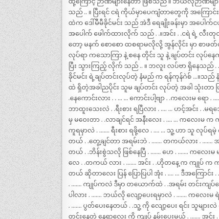
ထို့ကြောင့် ဉာဏ်များနေတာ ဖြစ်သည် ။ ဘယ်လိုဉာဏ်များန
သည် .. ။ ပြီးရင် ငရဲ ကိုယ်မှာပေကျံတာတွေကို အကြောင်းပြ
ထဲက ဒေါ်မီမီခိုင်မင်း သည် အဲဒီ ရေချိုးခန်းမှာ အပေါက်ငယ်
အပေါက် ဖေါက်ထားလိုက် သည် . .။အင်း . .ငရဲ ရဲ့ လီးတုတ်
တော့ မနက် စောစော ထစရာမလိုလို့ အွန်လိုင်း မှာ စာဖတ်လိ
လုပ်ရာ ကသောကြာ နဲ့ စနေ တိုင်း သူ နဲ့ ချပ်တင်း လုပ
ပြီး သွားကြည့် လိုက် သည် .. ။ ဘလူး လပ်ဗာ ရှိနေသည် . .
ခိုင်မင်း ရဲ့ချပ်တင်းလုပ်တဲ့ နံမည် က ရန်ကုန်ဂဲစ် …။
ထဲ ရှိတဲ့အခါညပိုင်း သူမ ချပ်တင်း လုပ်တဲ့ အခါ သုံးတာ ဖြ
.နေကောင်းလား . . … … ကောင်းပါ့ဗျာ . .ကလေးမ ရော . ….
ဘာထူးသေးလဲ . .ရီးစား ရပြီလား . …. … ဟင့်အင်း . .မရသေး
မှ မဝေးတာ . .လာချင်ရင် အနီးလေး . …. … ကလေးမ က ကူညီ
ကူရမှာလဲ . ……. ရီးစား ရဖို့လေ . …. … သူ့ ဟာ သူ လုပ်ရမ
တယ် . .တွေ့ချင်တာ အရမ်းဘဲ . ……. တကယ်လား . ……. အ
တယ် . .ဘိန်းစွဲသလို ဖြစ်နေပြီ . ……. ဟေ . ……. ကလေးမ 
လေ . .တကယ် လား . ……. အင်း . .ဟိုတနေ့ က ကျုပ် က 
တယ် ဆိုတာလေး ပြန် ပြောပြပါ အုံး . …. … ဒီအကြောင်း 
. ……. ကျုပ်ကလဲ ဒီမှာ တယောက်ထဲ . .အရမ်း တင်းကျပ်န
ပါလား . ……. ဘယ်လို လျော့ပေးရမှာလဲ . ……. ကလေးမ ရဲ့ 
. ……. ပွတ်ပေးနေတယ် . .သူ့ ကို လျော့ပေး ရင်း သူမျ
တင်းနေတဲ့ နေရာလေး ကို ကျုပ် နမ်းပေးမယ် . ……. အင်း .