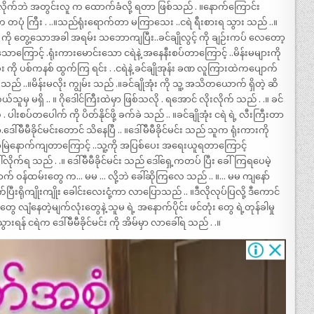
လိုက်ဘဲ အတွင်းလူ က ထောက်ခံလို့ ရတာ ဖြစ်သည် . ။နောက်ကြောင်း
တပုံ ကြီး . ..။သည်ရုံးရောက်တာ မကြာသေး ..ငရဲ ရီးစားရ သွား သည် ..။
ုံး ကို တွေ့သောအခါ အရမ်း သဘောကျပြီး..ခင်ချိုလွင့် ကို ချဉ်းကပ် လေတော့
ရသောကြောင့် .ရုံးကားမောင်းသော ငရဲနဲ့ အနေနီးစပ်တာကြောင့် ..မိန်းမများကို
 ကို ပစ်ကနစ် ထွက်ကြ ရင်း . .ငရဲနဲ့ ခင်ချိုအုန်း ခဏ လူကြားထဲကပျောက်
ည် ..။မိန်းမလိုး ကျွမ်း သည် .။ခင်ချိုအုံး ကို သူ့ အသိတယောက် ရှိတဲ့ ဆိ
်သူမှ မရှိ .. ။ ဂိုဒေါင်ကြီးထဲမှာ ဖြစ်သလို . ရအောင် လိုးလိုက် သည် . .။ ခင်
 ပါးစပ်တပေါက် ကို ပိတ်နိုင်ဖို့ ခက်ခဲ သည် .. ။ခင်ချိုအုံး ငရဲ ရဲ့ လီးကြီးတာ
.ဒေါ်မီမီခိုင်မင်းတောင် သိနေပြီ .. ။ဒေါ်မီမီခိုင်မင်း သည် သူက ရုံးကားကို
ြဲနောက်ကျတာကြောင့် ..သူ့ကို အပြစ်ပေး အရေးယူရတာကြောင့်
လိုက်ရ သည် . .။ ဒေါ်မီမီခိုင်မင်း သည် ဒေါ်ရှေ့ကတပ် ပြီး ခေါ်ကြရပေမဲ့
 ဝန်ထမ်းတွေ က… မမ … လို့ဘဲ ခေါ်ဆိုကြလေ သည် .. ။… မမ ကျနော်
ပြီးရိုကျိုးကျိုး ခေါင်းလေးငုံ့ကာ လာပြောသည် .. ။ဒီလိုလုပ်ပြလို့ ဒီကောင်
လျံနေတဲ့မျက်လုံးတွေနဲ့ သူမ ရဲ့ အနောက်ပိုင်း ဖင်တုံး တွေ ရဲ့တုန်ခါမှု
ားရန် ငရဲက ဒေါ်မီမီခိုင်မင်း ကို အိမ်မှာ လာခေါ်ရ သည် . .။