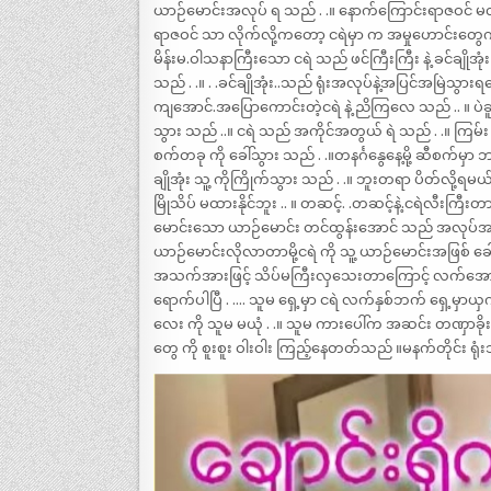
ယာဉ်မောင်းအလုပ် ရ သည် . .။ နောက်ကြောင်းရာဇဝင် မ
ရာဇဝင် သာ လိုက်လို့ကတော့ ငရဲမှာ က အမှုဟောင်းတွေက 
မိန်းမ.ဝါသနာကြီးသော ငရဲ သည် ဖင်ကြီးကြီး နဲ့ ခင်ချိုအ
သည် . .။ . .ခင်ချိုအုံး..သည် ရုံးအလုပ်နဲ့အပြင်အမြဲသွား
ကျအောင်.အပြောကောင်းတဲ့ငရဲ နဲ့ ညိကြလေ သည် .. ။ ပဲခူး
သွား သည် ..။ ငရဲ သည် အကိုင်အတွယ် ရဲ သည် . .။ ကြမ်း သ
စက်တခု ကို ခေါ်သွား သည် . .။တနင်္ဂနွေနေ့မို့ ဆီစက်မှာ ဘယ
ချိုအုံး သူ့ ကိုကြိုက်သွား သည် . .။ ဘူးတရာ ပိတ်လို့ရမယ် .
မြိုသိပ် မထားနိုင်ဘူး .. ။ တဆင့်. .တဆင့်နဲ့.ငရဲလီးကြီးတာ
မောင်းသော ယာဉ်မောင်း တင်ထွန်းအောင် သည် အလုပ်အမ
ယာဉ်မောင်းလိုလာတာမို့ငရဲ ကို သူ့ ယာဉ်မောင်းအဖြစ် ခေါ်
အသက်အားဖြင့် သိပ်မကြီးလှသေးတာကြောင့် လက်အောက်
ရောက်ပါပြီ . …. သူမ ရှေ့မှာ ငရဲ လက်နှစ်ဘက် ရှေ့မှာယှက်
လေး ကို သူမ မယုံ . .။ သူမ ကားပေါ်က အဆင်း တဏှာခိုးတွေ 
တွေ ကို စူးစူး ဝါးဝါး ကြည့်နေတတ်သည် ။မနက်တိုင်း ရုံးသွ