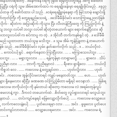
ေသလဲဆိုတော့ . .။မနက်ဖန် ငရဲကို ခြံထဲ မြေတွင်းတူးရန် .အကူ ခေါ်ထား
ုပြီး ငရဲကို သူမ အိမ်အောက်ထပ် က ရေချိုးခန်းမှာ ရေချိုးခိုင်းမည် . .။ခုည
တခု ကို ဖေါက်ထား ပါ သည် . .။ငရဲရေချိုူးမဲ့နေရာ ကို မြင်သာမဲ့ ချောင်းဖို့
တုတ်ကြီး ကို တွေ့ရချည်သေးရဲ့ . .။ဒေါ်မီမီခိုင်မင်း သောကြာနေ့ ညလဲဖြစ်
ုက်– ဆိုတဲက အပြာဆိုက် ကိုသွား ပြီး လီးတန်ကြီးတွေ ကို ကြည့်လိုက် နဲ့
်နေကျ ဘလူး လပ်ဗါ ဘလူး လပ်ဗါ ဆိုတဲ့တယောက် များ ရောက်နေပြီလား ဆို
။ဘလူးလပ်ဗါ က စင်ကာပူ က တဲ့ . .။ အိုင်တီ တက်ကနစ်ရှင် တဲ့ . .။ ဒေါ်မီမီ
သည် နံမည် ယူထားတာ ဘယ်သူမှ မသိဘူး . .။ သူမ အိမ် ကွန်ပြူတာ နဲ့ တယောက်
စ် သည် . .။ဒေါ်မီမီခိုင်မင်း လှမ်း နုတ်ဆက်လိုက် သည် .. ။ … ဘယ်လိုလဲ .
 … ကောင်းပါ့ ရှင် . .ရောက်နေတာ ကြာပြီလား . …. … မကြာသေးပါဘူး . …. …
ဘူး . …. … မရှာဘူးလား . …. … ရန်ကုန်မှာ လာရှာမလို့ . …. … ရှာလေ . .သိပ်
မှာ လား . …. … ဘာကို ကူညီရမှာလဲ . …. … ရီးစား ရှာဖို့လေ . ……. ဘယ်လို
ဲ့ ကိစ္စဘဲ လေ . ……. ကလေးမ နဲ့ တွေ့ချင်တာ .. …… ဟုတ်လို့လား . ……. ဟုတ်
င်း . .ကလေးမ အွန်လိုင်းမလာရင် ကျုပ် မနေတတ်ဘူး . ……. ဟေ……… ဟုတ်
များ ရှိနေမလား ဆိုပြီး ခဏခဏ ဝင်ကြည့်မိတာ မရှိရင် ဝေဒနာဘဲ . ……. ဖြစ်ရ
ကလေးမ တကိုယ်လုံး ကို နမ်းတယ် ဆိုတော့ ကလေးမ လဲ အရမ်းတုန်လှုပ်
. .စမလာနဲ့ ကွာ . .ဒီကလဲ တယောက်ထဲ . .စိတ်တွေ လှုပ်ရှားလာရင် မလွယ်ဘူး
ေတယ် . ……. တင်းကျပ်နေရင် ဖြေလျော့လိုက်ပေါ့ . ……. ကလေးမ လျော့ပေး
လက်ကလေးနဲ့ပေါ့ . ……. ပွတ်ပေးရမှာ လား . ……. အင်း . .ဖွဖွလေး ပွတ်ပေး
ားလဲ တင်းကျပ်လာတယ် …….. လျော့ပေးရမလား . …… အင်း . ……. ကလေးမ ရဲ့
 ……. ။