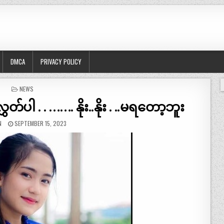
DMCA
PRIVACY POLICY
POSTED
NEWS
IN
်ပါ . . ……. နိုး..နိုး . ..မရတော့ဘူး
N
SEPTEMBER 15, 2023