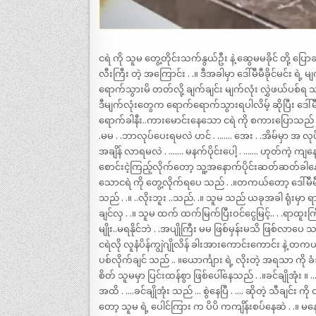
ငရဲ ကို သူမ တွေ့တိုင်းသက်နွယ်ဦး နဲ့ ဆွေမမခိုင် တို့ 
လီးကြီး တဲ့ အကြောင်း . .။ ဒီအခါမှာ ဒေါ်မီမီခိုင်မင်း 
ရောက်သွားမိ တတ်လို့ ချက်ချင်း မျက်လုံး လွှဲဖယ်ပစ်ရ သ
ဒီမျက်လုံးတွေက ရောက်ရောက်သွားရပါလိမ့် ဆိုပြီး ဒေါ်မီမီခ
ရောက်ခါနီး..ကားမောင်းနေသော ငရဲ ကို စကားပြောသည် ။… 
.မမ . .ဘာလုပ်ပေးရမလဲ ဟင် . ……. အေး . .အိမ်မှာ အ လုပ် 
အချိန် လာရမလဲ . ……. မနက်ပိုင်းပေါ့ . ……. ဟုတ်ကဲ့ ကျ
စောင်းငဲ့ကြည့်လိုက်တော့ သူ့အနောက်ပိုင်းဆတ်ဆတ်ခါနေတ
သောငရဲ ကို တွေ့လိုက်ရပေ သည် . .။တကယ်တော့ ဒေါ်မီမီခို
သည် . .။ ..လိုးဘူး ..သည်. .။ သူမ သည် ယခုအခါ ရုံးမှာ
ချင်လှ . .။ သူမ ထက် ထက်မြက်ပြီးဝင်ငွေမြင့်.. . .ရာထူးက
မျိုး..မရနိုင်ဘဲ . .အပျိုကြီး မမ ဖြစ်မှန်းမသိ ဖြစ်လာပေ 
ငရဲလို လူနံပိန်ကျွဲဂျိုလိန် ခါးအားကောင်းကောင်း နဲ့ တကယ
ပစ်လိုက်ချင် သည် .. ။ယောင်္ကျား ရဲ့ လိုးတဲ့ အရသာ ကို 
စိတ် သူမမှာ ပြင်းထန်စွာ ဖြစ်ပေါ်နေသည် . .။ခင်ချိုအုံ
အထိ . ….ခင်ချိုအုံး သည် … စွဲနေပြီ . …. ဆိုတဲ့ သီချင်း ကို တ
တော့ သူမ ရဲ့ ပေါင်ကြား က ပိပိ ကကျိန်းစပ်နေဆဲ . .။ မန