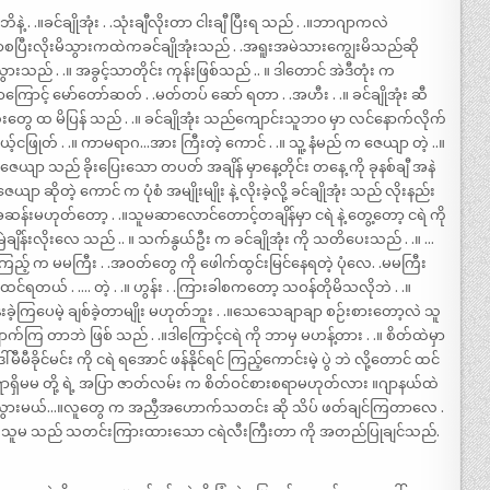
. .။ခင်ချိုအုံး . .သုံးချီလိုးတာ ငါးချီ ပြီးရ သည် . .။ဘာဂျာကလဲ
ာစပြီးလိုးမိသွားကထဲကခင်ချိုအုံးသည် . .အရူးအမဲသားကျွေးမိသည်ဆို
 သွားသည် . .။ အခွင့်သာတိုင်း ကုန်းဖြစ်သည် .. ။ ဒါတောင် အဲဒီတုံး က
ြောင့် မော်တော်ဆတ် . .မတ်တပ် ဆော် ရတာ . .အဟီး . .။ ခင်ချိုအုံး ဆီ
းတွေ ထ မိပြန် သည် . .။ ခင်ချိုအုံး သည်ကျောင်းသူဘ၀ မှာ လင်နောက်လိုက်
ကယ့်ငဖြုတ် . .။ ကာမရာဂ…အား ကြီးတဲ့ ကောင် . .။ သူ့ နံမည် က ဇေယျာ တဲ့ ..။
 ဇေယျာ သည် ခိုးပြေးသော တပတ် အချိန် မှာနေ့တိုင်း တနေ့ ကို ခုနစ်ချီ အနဲ
ေယျာ ဆိုတဲ့ ကောင် က ပုံစံ အမျိုးမျိုး နဲ့ လိုးခဲ့လို့ ခင်ချိုအုံး သည် လိုးနည်း
ဆန်းမဟုတ်တော့ . .။သူမဆာလောင်တောင့်တချိန်မှာ ငရဲ နဲ့ တွေ့တော့ ငရဲ ကို
ဲချိန်းလိုးလေ သည် .. ။ သက်နွယ်ဦး က ခင်ချိုအုံး ကို သတိပေးသည် . .။ …
 အကြည့် က မမကြီး . .အဝတ်တွေ ကို ဖေါက်ထွင်းမြင်နေရတဲ့ ပုံလေ. .မမကြီး
့ ထင်ရတယ် . …. တဲ့ . .။ ဟွန်း . .ကြားခါစကတော့ သဝန်တိုမိသလိုဘဲ . .။
န်းခဲ့ကြပေမဲ့ ချစ်ခဲ့တာမျိုး မဟုတ်ဘူး . .။သေသေချာချာ စဉ်းစားတော့လဲ သူ
ဖျောက်ကြ တာဘဲ ဖြစ် သည် . .။ဒါကြောင့်ငရဲ ကို ဘာမှ မဟန့်တား . .။ စိတ်ထဲမှာ
ခိုင်မင်း ကို ငရဲ ရအောင် ဖန်နိုင်ရင် ကြည့်ကောင်းမဲ့ ပွဲ ဘဲ လို့တောင် ထင်
ရှိမမ တို့ ရဲ့ အပြာ ဇာတ်လမ်း က စိတ်ဝင်စားစရာမဟုတ်လား ။ဂျာနယ်ထဲ
င်းသွားမယ်…။လူတွေ က အညှီအဟောက်သတင်း ဆို သိပ် ဖတ်ချင်ကြတာလေ .
် . .။ သူမ သည် သတင်းကြားထားသော ငရဲလီးကြီးတာ ကို အတည်ပြုချင်သည်.