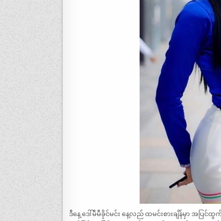
ဒီနေ့ ဒေါ်မီမီခိုင်မင်း နေ့လည် ထမင်းစားချိန်မှာ အပြင်ထ