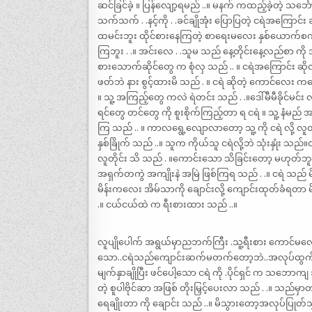
ဆင်ခြင်ခဲ့ ။ ပြန်လျော့ရမည် ..။ မနက် ကထည့်ခဲ့တဲ့ သင်္
သက်သက် . .နင့်ကို . .ခင်ချိုအုံး ပြောပြတဲ့ ငရဲအကြောင်း ဆ
ထမင်းဘူး ထိုင်စားနေကြတဲ့ စာရေးမလေး နှစ်ယောက်စကားသံက
ကြဘူး . .။ အင်းလေ . .သူမ သည် နေ့တိုင်းနေ့လည်စာ ကို အပြ
စားသောက်ဆိုင်တွေ က စုံလှ သည် .. ။ ငရဲအကြောင်း ဆိုလ
ဖတ်ဘဲ နား စွင့်ထားမိ သည် . ။ ငရဲ ဆိုတဲ့ ကောင်လေး ကဒေါ်မီမ
။ သူ့ အကြည့်တွေ ကလဲ ရဲတင်း သည် . .။ဒေါ်မီမီခိုင်မင်း လို
ရင်တွေ တင်တွေ ကို စူးစိုက်ကြည့်တာ ရ ငရဲ ။ သူ့ နံမည် အရ
ကြ သည် .. ။ ကာလရွေ့လျောလာတော့ သူ့ ကို ငရဲ လို့ လူ
နှစ်ခြိုက် သည် ..။ သူက ကိုယ်သူ ငရဲလို့ဘဲ သုံးနှုံး သ
လူတိုင်း သိ သည် . ။ကောင်းသော သိခြင်းတော့ မဟုတ်ဘူး
အရှက်တကွဲ အကျိုးနဲ အမြဲ ဖြစ်ကြရ သည် . .။ ငရဲ သည် 
မိန်းကလေး အိမ်သာကို ချောင်းလို့ ကျောင်းထုတ်ခံရတာ မိ
.။ ငယ်ငယ်ထဲ က ရီးစားထား သည် ..။
လူပျိုပေါက် အရွယ်မှာညဘက်ကြီး .သူ့ရီးစား ကောင်မလေး ရ
သော..ငရဲသည်ကျောင်းဆက်မတက်တော့ဘဲ..အလုပ်ထွက်လုပ်သ
မျက်နှာချိုပြီး ဖင်ပေါ့သော ငရဲ ကို .ပိုင်ရှင် က သဘော
တဲ့ စူပါဗိုင်ဆာ အဖြစ် တိုးမြှင့်ပေးလာ သည် . .။ သည်မှ
ရေချိုးတာ ကို ချောင်း သည် ..။ မိသွားတော့အလုပ်ပြု