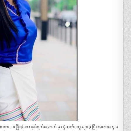
ွက်မစား .. ။ ပြီးခဲ့သောနှစ်ရက်လောက် မှာ ပွဲဆက်တွေ များခဲ့ ပြီး အစားတွေ မ