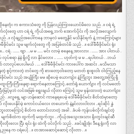
ပြောဆိုနေတုံး က စကားသံတွေ ကို ပြန်လည်ကြားယောင်မိလေ သည်. .။ ငရဲ ရဲ့
ရဲ့ မျက်လုံးတွေ ဟာ ငရဲ ရဲ့ ကိုယ်အရှေ့ဘက် အောက်ပိုင်း ကို အလိုအလျောက်
ည် ..။ လုံချည်အပေါ်ကနေ ဘာမှလဲ မတွေ့နိုင် မသိနိုင်ရက် နဲ့ ဘာကြောင့်များ
ိုင်မင်း သူမ မျက်လုံးတွေ ကို အပြစ်တင်မိ သည် . .။ ဒေါ်မီမီခိုင်မင်း ရုံး
ငရဲ . ……. ဗျာ . ..မ မ …… မင်း လာမဲ့ စနေနေ့ အားလား . ……. အား ပါတယ် .
လုပ်စရာ နဲနဲ ရှိလို့ လာ နိုင်မလား .. ……. ဟုတ်ကဲ့ မ မ …ရပါတယ် . .ဘယ်
နော် လာလုပ်ပေးပါမယ် . …. ဒေါ်မီမီခိုင်မင်း ကားပေါ်က အဆင်း ..မသိမသာ
ဲ့ စွင့်ကားတဲ့ တင်တွေ ကို စားတော့ဝါးတော့ မတတ် စူးစူးဝါး ဝါးကြည့်နေ
င်မင်း သည် အပျိုကြီး မမ ဆိုပေမဲ့ ယောကျ်ား နဲ့ကြုံဘူး အတွေ့အကြုံ ရှိ
 ရာထူးကြီးကြီးနေရာ ရောက်နေတာကြောင့်..တော်ရုံ ယောင်္ကျား ကို လင်မတော်
ြီးမြင့်မှဘဲ လင်အဖြစ် ရွေးချယ် လိုတာ ကြောင့် သူမ မှန်းထားတဲ့ ယောင်္ကျား
သည် . .။လူရှေ့ မျာ ဟန်ဆောင် ကာနေရပေမဲ့ ဒေါ်မီမီခိုင်မင်း စိတ်ထဲမှာတော့
် လိုးပေးနိုင်မဲ့ ကောင်ငယ်လေး တယောက် နဲ့နင်လားငါလား ..ရင်ဆိုင် နွှဲ
ခံဘူးတာကြောင့် စိတ်က တောင်းလာတဲ့ အခါ . .ခံပစ် ကုန်းပစ်လိုက်ချင်တဲ့
း ။ … မျက်စိထဲက ထွက်ကို မထွက်ဘူး . .ကိုယ့်အသွေးအသား ရိုးတွင်းချင်ဆီ
ိုးတိုးလေး ငြီး ရင်း ရုံး ထဲကို ဝင်လိုက် သည် . .။ခင်ချိုအုံး ဒီနေ့ ရုံးကို လာ
ေ့ ညနေ က ငရဲပေါ့ . .။ တအားဆောင့်ဆောင့် လိုးတာ . .။