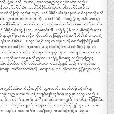
ဘောသီး နဲ့ စပျစ်သီး ဘဲ ဆာမှ စားတော့မည် လို့ စဉ်းစားထားသည် ။…
ိုတာ ပြောပြပါအုံး . ….ဒေါ်မီမီခိုင်မင်း သူမ ရုံးခန်း အပြင်ဘက် မှာ
ို ကြားလိုက်ရ သည် . .။ဒေါ်မီမီခိုင်မင်း ရုံးခန်းထဲမှာ ရှိနေတာကို မသိ
င်မှာ ထွက်စားတတ်တာကိုး . .။ ဒေါ်မီမီခိုင်မင်းတို့ ရုံး ရဲ့ အနီးအနား မှာ
ို့ ဒေါ်မီမီခိုင်မင်း စိတ်ဝင်စားသွားသည် ။ဖတ်လက်စ အီးမေးလ် ကို ဆက် မ
ီခိုင်မင်း တို့ ရုံး က ယာဉ်မောင်း ပါ . .။ငရဲ ရဲ့ ပုံစံ က ခပ်မိုက်မိုက် လေး ..
 ရာထူးကြီးတဲ့ အရာရှိမ ကိုတောင် သူ ကြည့်တဲ့ ပုံ က ပြီတီတီ နဲ့ . .။ သူမ ရဲ့
င်း က ရဲမင်း ပါ . .။ သူငယ်ချင်းတွေ က ငရဲမင်း လို့ နောက်ပြောင်ပြီး ခေါ်
တကာ က ခေါ်ကြတော့တာဘဲ . .။သူ ကိုယ်တိုင်ကလဲ ငရဲဆိုတဲ့ နံမည် ကို
ည်။ငယ်ငယ်ကထဲ က ရပ်ကွက်ထဲမှာ ထီကနဲဆို ငရဲ ဘဲ . .။ကျောင်းမှာလဲ ငရဲ ကို
 ..။ လူဆိုးလေးအဖြစ် သိကြတာ .. ။ ငရဲရဲ့ မိဘတွေ သည်ငရဲကြောင့်
မိန်းမ နဲ့ ပတ်သက်ပြီး ငယ်ငယ်ကထဲ က နံမည်ပျက် သည် . ။ ကျောင်းက
ဘများ အလိုက်ကောင်းလို့ . .ကျောင်းပြောင်း လိုက်ရတာ နဲ့ ပြီးသွား သည် .
ဲ့အိပ်ခန်းထဲ ..မိလို့ အမှုကြီး သွား သည် . .။ဆယ်တန်း..သုံးခါကျ
ည် ။ပထမဆုံး ငရဲ စာအုပ်ချုပ် လုပ်ငန်း တခု မှာ ဝင်လုပ် သည် . ။
ကျ သည် .. ။ ငရဲ ကို အားကိုးလာပြီး အလုပ်သမားတွေကို ..တာဝန်ယူ ကြီးကြပ်ရ
ာတင်ဘဲ ငယ်ကျင့်မပျောက်ဘဲ ငရဲဇာတိပြလာ သည် ။ ပိုင်ရှင်သူဌေး ရဲ့ သမီး
တ်သွား သည် ..။အမေဘက် က အမျိုးတွေ အဆက်ကြောင့် သည်ရုံးမှာ