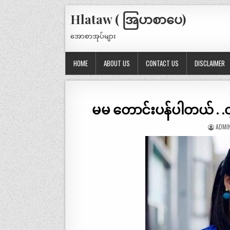
Hlataw ( အြပာစာပေ)
အောစာအုပ်များ
HOME
ABOUT US
CONTACT US
DISCLAIMER
မမ တောင်းပန်ပါတယ် . .လွှတ
ADMI