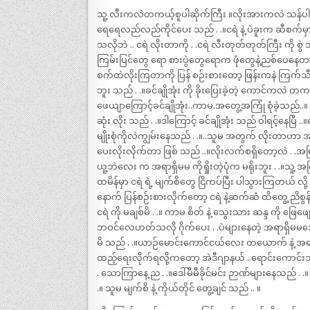
သူ့ လီးကလဲတကယ့်စူပါဆိုက်ကြီး ။လိုးအားကလဲ သန်ပါဘိနဲ့ 
ရေရေလည်လည်ကိုင်ပေး သည် . .။ငရဲ နဲ့ ပဲခူးက ဆီစက်မှ
သလိုဘဲ .. ငရဲ လိုးတာကို . .ငရဲ လီးတုတ်တုတ်ကြီး ကို စွဲ
ကြမ်းပြင်တွေ ရော စားပွဲတွေရောက ဖုံတွေနဲ့ညစ်ပေနေတာက
စက်ထဲလိုးကြတာကို ပြန် စဉ်းစားတော့ ဖြန်းကနဲ ကြက်သီ
ဘူး သည် . .။ခင်ချိုအုံး ကို ခိုးပြေးခဲ့တဲ့ ကောင်ကလဲ တ
ဖေယျာကြောင့်ခင်ချိုအုံး..ကာမ.အတွေ့အကြုံ စုံခဲ့သည်..။
ဆုံး လိုး သည် . .။ဒါကြောင့် ခင်ချိုအုံး သည် ဝါရင့်နေပြီ ..။ဇ
မျိုးစုံကိုလဲကျွမ်းနေသည် . .။..သူမ အတွက် လိုးတာဟာ အ
ပေးလိုးလိုက်တာ ဖြစ် သည် ..။လိုးလက်စရှိတော့လဲ . .အမြ
ယူ့ဘဲလေး က အရာရှိမမ ကိုရှိုးတဲ့ပုံက မရိုးဘူး . .။သူ့
ထမိန်မှာ ငရဲ ရဲ့ မျက်စိတွေ ငြိကပ်ပြီး ပါသွားကြတယ် လို
နောက် ပြန်စဉ်းစားလိုက်တော့ ငရဲ နဲ့ဆက်ဆံ ထိတွေ့ ညိစွ
ငရဲ ကို မချစ်မိ . .။ ကာမ စိတ် နဲ့ သွေးသား ဆန္ဒ ကို ဖြေ
ဘဝင်လေဟတ်သလို ဂိုက်ပေး . .ပဲများနေတဲ့ အရာရှိမမဒေါ်မီမီ
မိ သည် . .။ယာဉ်မောင်းကောင်ငယ်လေး တယောက် နဲ့ အရာ
ထည့်ရေးလိုက်ရလို့ကတော့ အဲဒီဂျာနယ် ..ရောင်းကော
. သောကြာနေ့ ည . .။ဒေါ်မီမီခိုင်မင်း ဉာဏ်များနေသည
.။ သူမ မျက်စိ နဲ့ ကိုယ်တိုင် တွေ့ချင် သည် .. ။