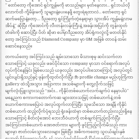
” တော်တော့ ကိုအောင် ရှင်ကျွန်မကို ဖာသည်များ မှတ်နေလား… ရှင်ဘယ်လို
လောက်ထိ ကို့မိန်းမကို သူများနဲ့ပေးနေဖို့ တွေးရဲရတာလဲ… တော်တော့ ရှင်
ဆက်မပြောနဲ့တော့…. ဒီညတော့ ရှင်ကြိုက်တဲ့နေရာမှာ သွားအိပ် ကျွန်မနဲ့လာမ
အိပ်နဲ့” ဆိုပြီး ကိုအောင်ကို လီးတန်းလန်းကြီးနဲ့ အခန်းအပြင်ကို တွန်းထုတ်
တံခါးကို ဆောင့်ပြီး ပိတ် ဆိုဖာ ပေါ်မှာဒီညတော့ အိပ်ရုံကလွဲလို့ မတတ်နိုင်
တော့ အင်ကြင်းသည် Diamond Company မှာ GM အဖြစ် တာဝန် ထမ်း
ဆောင်နေသည်။
တကယ်တော့ အင်ကြင်းသည် ချမ်းသာသော မိသားစုမှ ဆင်းသက်လာ
သောကြောင့် ယခုလည်း ဖခင်ပိုင်သော company မှာသာ ဝင်ရောက်အလုပ်
လုပ်ကိုင်နေခြင်း ဖြစ်ပေသည် ယခုလည်း အလုပ်ပါးသောကြောင့် အလုပ်တွင်
ပျင်းပျင်းရှိသည်နှင့် ဖုန်းကိုထုတ်လိုက်ပြီး fb profile change မည်ဟုကြံကာ
gallery ထဲသို့အသွား အပြာကား အသစ်များကို တွေ့လိုက်သဖြင့်
မျက်လုံးပြူးသွားသည် “အင်း… ကိုနိုင်တစ်ယောက်လက်ချက်ပဲ နေမှာပါပဲ”
မနေ့ညက စကားကတောက်ကဆ များထားသဖြင့် တစ်ယောက်နဲ့ တစ်
ယောက်စကားမပြောပဲ အလုပ်ထွက်လာကြပြီး သူမသိသော အချိန် ကိုနိုင်
တစ်ယောက် ထည့်လိုက်ပုံရသည် ရုံးခန်းထဲမှာ တစ်ယောက်တည်းလည်းရှိနေ
သောကြောင့် စိတ်လုံအောင် ဘေးဘီဝဲယာကို တစ်ချက်ကြည့်လိုက်ပြီး
အင်ကြင်းတစ်ယောက် အောဇတ်ကား များကို ဖွင့်ကြည့်လိုက်မိသည် ကား
များမှာ ဇာတ်လမ်းသွားလေးများ ဖြစ်ပြီး အဓိကကတော့ သူငယ်ချင်းနှစ်
ယောက် မိန်းမဖလယ်လိုး နှင့် သူငယ်ချင်းမိန်းမကို ပြိုင်တူချကြတာချည်းတွေ