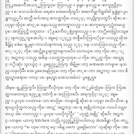
တြ႕အႀကဳံအသင့္အတြက္ရင္ေတြလည္း ခုန္ေနသည္ ေစာက္ဖုတ္ကိုလ
ည္း ေသေသခ်ာခ်ာေရေဆး အေမႊးရိတ္ၿပီး အႀကိမ္ႀကိမ္အခါခါ မွန္ထဲမွာျပ
န္ၾကည့္ၿပီး ဆက္ဆီ က်ေအာင္ စကတ္အတိုေလးႏွင့္ လည္ဟိုက္ဝတ္ၿပီး ဆိုဖာ ေ
ပၚမွာ ထိုင္ေစာင့္ေနေပသည္ စကတ္မွာလည္း ေစာက္ပတ္မေပၚ႐ုံတမယ္ပ
င္ေအာက္တြင္ပင္တီ ဝတ္မထား ႏို႔ႀကီးႏွစ္လုံးမွာလည္း ေဘာ္လီမဝတ္ထြားသျဖ
င့္ ၾကည့္ရသူအေပါင္း အျမင္ႏွင့္တင္ တစ္ခ်ီၿပီးသြားႏိုင္ေပသည္ ထိုအ
ခ်ိန္တြင္ ၿခံေရွ႕မွာ ကားသံၾကားရ သည္ႏွင့္ ဝမ္းသာသြားသည္ ကိုေ
ဇာ္ႏွင့္ ကိုေအာင္တို႔ေရာက္လာၾကၿပီပဲ တကယ္ေတာ့ ကိုေဇာ္ႏွ
င့္ အင္ၾကင္းသည္ အစိမ္းသက္သက္မဟုတ္ေပ ကိုေဇာ္သည္ ကိုေအာင္အရ
င္းႏွီးဆုံး သူငယ္ခ်င္း ျဖစ္သည့္အတြက္ အိမ္ကိုေတာ့ ခဏခဏ လာဖူးေနသ
ည္ ယခုလိုမ်ိဳး အေျခအေနတြင္ေတာ့ ကိုေဇာ္ေကာ အင္ၾကင္းေကာ စိ
တ္လႈပ္ရွားစရာေကာင္းေနမည္မွာ အေသအခ်ာပဲ ျဖစ္သည္။
အိမ္ေရွ႕ထြက္ၿပီး ထြက္ႀကိဳလိုက္ေတာ့ ကိုေဇာ္ရဲ႕မ်က္လုံးေတြက ကြၽ
တ္ၾကမတတ္ပင္ ဧည့္ခန္းထဲကို ေခၚသြားၿပီး အရက္ဝိုင္းႏွင့္ အျမ
ည္းျပင္ေပးထားေသာ စားပြဲေဘးနားရွိ ဆိုဖာ ေပၚမွာ အသီးသီးေန
ရာယူလိုက္ၾကသည္ ကိုေအာင္က” အင္ၾကင္းေရ အစ္ကိုဘဲကင္ေလးပါ ဝယ္လာ
တယ္ ဒါေလးလည္း ျပင္ေပးလိုက္ပါဦး” ” ဟုတ္ကဲ့အစ္ကို” ဆိုၿပီး အင္ၾက
င္းတစ္ေယာက္ kitchen ဘက္ကို လွည့္ထြက္သြားပါတယ္ အဲအခ်ိန္မွာ ကိုေဇာ္တ
စ္ေယာက္ “ေဟ့ေကာင္ မင္းမိန္းမက ျဖစ္ပါ့မလား” ဟုဆိုရာ ကိုေအာ
င္က “ငါကေတာင္ ရပါတယ္ ဆိုေန မင္းကဘာျဖစ္ေနတာလည္း ေယာ