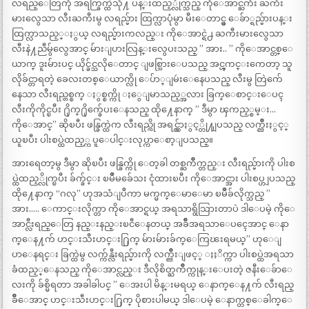
လရည္ေတြကို အရက္ခြက္ထဲသို႔ ပန္းထည့္လိုက္သည္ ကိုေအာင္ႀကီး ႀကီး
မားလွေသာ လီးႀကီးမွ လရည္မ်ား ထြက္လာပုံမွာ မီးေတာင္မွ ေခ်ာ္ရည္မ်ားပန္း
ထြက္လာသည့္ႏွယ္ လရည္မ်ားကလည္း ကိုေအာင္ရဲ႕ ႀကီးမားလွေသာ
လီးနဲ႔ညီမွ်လွေအာင္ မ်ားျပားလြန္းလွေပးသည္ ” အား.. ” ကိုေအာင္တစ္ေ
ယာက္ ဒူးမ်ားပင္ ယိုင္ခ်င္သလိုေတာင္ ျဖစ္သြားေပသည္ အင္ၾကင္းကေတာ့ သူ
လိုခ်င္တာရတဲ့ ခေလးတစ္ေယာက္လို ေပ်ာ္ျမဴးေနေပသည္ လီးမွ တြဲက်ေ
နေသာ လီးရည္တစ္စက္ ႏွစ္စက္ကို ႏွေျမာသည့္အလား ခြက္ေစာင္းေပၚ
လီးကိုကိုင္ၿပီး ႐ိုက္႐ိုက္ခ်ေပးေနသည္ ထို႔ေနာက္ ” ဒီမွာ ၾကည့္စမ္း…
ကိုေအာင္” ဆိုၿပီး ဖန္ခြက္ထဲက လီးရည္ကို အရင္လွ်ာႏွင့္တို႔ျပသည္ လက္ညိဳးႏွင့္
ယူၿပီး ပါးစပ္ထဲထည့္က ပူေပါင္းလုပ္ကာေစာ့ျပသည္။
အားရေတာ့မွ ဒီမွာ ဆိုၿပီး ဖန္ခြက္ကို ေတ့ခါ တစ္ႀကိဳက္တည္း လီးရည္မ်ားကို ပါးစ
ပ္ထဲထည့္လိုက္ၿပီး ခ်က္ခ်င္း ၿမိဳမခ်ေသး ငုံထားၿပီး ကိုေအာင္အား ပါးစပ္ဟျပသည္
ထို႔ေနာက္ “ဂလု” ဟုအသံျပဳကာ မက္မက္ေမာေမာ ၿမိဳခ်လိုက္သည္ ”
အား….. ေကာင္းလိုက္တာ ကိုေအာင္ရယ္ အရသာရွိသြားတာပဲ ဒါေပမဲ့ ကိုေ
အာင္လီးရည္ေတြ နည္းနည္းၿငီေနတယ္ အခ်ိဳအရသာေပၚေအာင္ ေနာ
က္ေန႔က် ဟင္းသီးဟင္း႐ြက္ မ်ားမ်ားခ်က္ေကြၽးရမယ္” ဟုေျ
ပာေနရင္း ခြက္ထဲမွ လက္က်န္လီးရည္မ်ားကို လက္ညိဳးျဖင့္ ႏႈိက္ကာ ပါးစပ္ထဲအရသာ
ခံထည့္ေနသည္ ကိုေအာင္လည္း ဒီလိုစိတ္ႀကိဳက္ကုန္းေပးတဲ့ ဇနီးေခ်ာေ
လးကို ခ်စ္မိရတာ အခါခါပင္ ” ေအးပါ မိန္းမရယ္ ေနာက္ေန႔က် လီးရည္
ခ်ိဳေအာင္ ဟင္းသီးဟင္း႐ြက္ ပိုစားပါမယ္ ဒါေပမဲ့ ေနာက္တစ္ေခါက္ေ