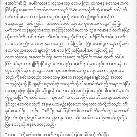
အောင်”ဆိုပြီး ပေါင်ကားပေးလိုက်တော့ စကပ် ကြားထဲကနေ စောက်ဖောက်
ကြီး ပြူးနေအောင် ထွက်လာလေသည် “Wow လှလိုက်တဲ့ စောက်ပတ်” ကို
ဇော်တစ်ယောက် ကန့်သတ်ချက်တွေကို လုံးဝကို ချိုးဖျက်ပစ်လိုက်
တော့သည် ” အင်ကြင်း… အဲစောက်ပတ် ကိုဇော်ကိုပေးယက်ကွာ” ဆိုပြီး
ပက်လက်လှန်ချလိုက်တော့ အင်ကြင်းတစ်ယောက် သူမျက်နှာပေါ်တက်ခွပြီး
ကိုအောင်ကို တစ်ဖက်က လီးစုပ်ပေးနေလိုက်သည် အင်ကြင်းတစ်ယောက်
အကောင်းကြီးကောင်းနေလေသည် ” အင်ကြင်း… ပြီးအောင်ပွတ်နော် ကိုဇော်
စောက်ရည်သောက်ချင်လို့” Ok လေ ကြိုက်ပြီပေါ့ အင်ကြင်းတို့ နဂို
ကတည်းကမှ အကောင်းကြီး ကောင်းနေတဲ့ အင်ကြင်းတစ်ယောက် သိပ်မ
ကြာခင်မှာပဲ အချီကြီးပြီးသွားလေသည် စောက်ရည်မှာလည်း တာတမန် က
လွှတ်လိုက်တဲ့ ရေတွေအလား ကိုဇော်ပါးစပ်ထဲကို တရဟော ကျသွားလေ
သည် ကိုဇော်ကလည်း တစ်စက်မှ အလေအလွင့်မရှိစေချင်သည့် အလား
အကုန်လုံးကို မြိုချရင်း နောက်ဆုံးအလုတ်ကို ပါးစောင်ထဲထည့် အရသာခံပြီး
တော့မှ ဖြေးဖြေးချင်း မျိုချလိုက်လေသည် အင်ကြင်းလည်း ပါးစပ်ထဲမှာလီး
ကိုချွတ်ပြီး “ကောင်းလား… ကိုဇော်” “ကောင်းလိုက်တာ ဘီယာ နဲ့တောင်မလဲ
နိုင်ဘူး စောက်ရည်ကို အခုမှ ပထမဦးဆုံးသောက်ဖူးတာ ကဲကို့ကိုလည်း လီး
စုပ်ပေးပါဦး” “အင်း… ” ဆိုပြီး အင်ကြင်းတစ်ယောက် ကိုဇော်ရှေ့ ဒူးထောက်
ပြီး လီးကိုကုန်းမှုတ်ပေးနေတုန်း နောက်က ကိုအောင်က တင်နှစ်ဖက်ကိုကိုင်
ပြီး စောင့်လိုးနေပေတော့သည်။
” အား…” ကိုဇော်တစ်ယောက်လည်း အင်ကြင်းခေါင်းကို ကိုင်ပြီး