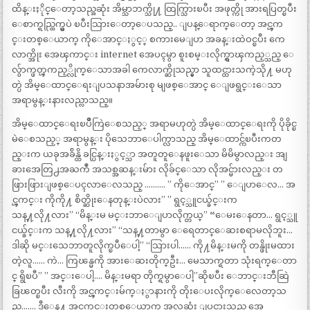
ထိန္းႏိုင္ေတာ့သည္အဆုံး အိမ္သာဘက္သို႔ ထြက္သြားၿပီး အဖုတ္ကို အားရပြတ္ၿပီး
ေစာက္ရည္ထြက္မွပဲ ၿပီးသြားေတာ့ေပသည္.. ျပန္ေရာက္ေတာ့ အင္ၾက
င္းတစ္ေယာက္ ကိုေအာင္ႏွင့္ စကားမေျပာ အခန္းထဲဝင္ၿပီး ကေ
လာက္အိုး အေၾကာင္း internet အေပၚမွာ စူးစမ္းလိုက္ရွာၾကည့္သည္ ေ
လွ်ာက္ဖတ္ၾကည့္လိုက္ေသာအခါ ကေလာက္ဆိုသည္မွာ သူထင္ထားသကဲ့သို႔ မဟု
တ္ပဲ အိမ္ေထာင္ေရးျပသနာအမ်ားစု မျဖစ္ေအာင္ ေျဖရွင္းေသာ
အရာမွန္းနားလည္လာသည္။
အိမ္ေထာင္ေရးၿပိဳကြဲေစသည့္ အရာမဟုတ္ပဲ အိမ္ေထာင္ေရးကို ပိုခိုင္ၿ
မဲေစသည့္ အရာမွန္း ပိုသေဘာေပါက္လာသည္ အိမ္ေထာင္က်ၿပီးကတ
ည္းက ယခုအခ်ိန္ထိ ခင္ပြန္းႏွင့္သာ အတူတူေနဖူးေသာ မိမိမွာလည္း အျ
ခားအေတြ႕အႀကဳံ အသစ္အဆန္းမ်ား လိုခ်င္ေသာ လိုအင္မ်ားလည္း တ
ဖြားဖြားျဖစ္ေပၚလာေလသည္ ………. ” ကိုေအာင္” ” ေျပာေလ… အ
င္ၾကင္း ကိုကို႔ စိတ္ဆိုးေနတုန္းပဲလား” ” ရွင့္သူငယ္ခ်င္းက
သန္႔လို႔လား” “မိန္းမ မင္းဘာေျပာလိုက္တယ္” “ေမးေနတာ… ရွင့္သူ
ငယ္ခ်င္းက သန္႔လို႔လား” “သန္႔တာမွာ ေရေတာင္ေဆးစရာမလိုဘူး…
ဒါဆို မင္းသေဘာတူလိုက္ၿပီေပါ့” “သြားပါ…… ကို႔မိန္းမကို တန္ဖိုးမထား
တဲ့လူ…… ကဲ… ကြၽန္မကို အားေဆးတိုက္ဦး… မေသာက္ရတာ သုံးရက္ေတာ
င္ ရွိၿပီ” ” အင္းေပါ့…. မိန္းမရာ တိုက္ရမွာေပါ့”ဆိုၿပီး ေဘာင္းဘီဆြဲ
ခြၽတ္ၿပီး လီးကို အင္ၾကင္းမ်က္ႏွာနားကို တိုးေပးလိုက္ေလေတာ့သ
ည္……. ဒီေန႔ အင္ၾကင္းတစ္ေယာက္ အလွဆုံး ျပင္ထားသည္ အေ