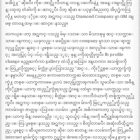
မအိပ္နဲ႔” ဆိုၿပီး ကိုေအာင္ကို လီးတန္းလန္းႀကီးနဲ႔ အခန္းအျပင္ကို တြ
န္းထုတ္ တံခါးကို ေဆာင့္ၿပီး ပိတ္ ဆိုဖာ ေပၚမွာဒီညေတာ့ အိပ္႐ုံကလြဲ
လို႔ မတတ္ႏိုင္ေတာ့ အင္ၾကင္းသည္ Diamond Company မွာ GM အျ
ဖစ္ တာဝန္ ထမ္းေဆာင္ေနသည္။
တကယ္ေတာ့ အင္ၾကင္းသည္ ခ်မ္းသာေသာ မိသားစုမွ ဆင္းသက္လာေ
သာေၾကာင့္ ယခုလည္း ဖခင္ပိုင္ေသာ company မွာသာ ဝင္ေရာက္အ
လုပ္လုပ္ကိုင္ေနျခင္း ျဖစ္ေပသည္ ယခုလည္း အလုပ္ပါးေသာေၾကာ
င့္ အလုပ္တြင္ ပ်င္းပ်င္းရွိသည္ႏွင့္ ဖုန္းကိုထုတ္လိုက္ၿပီး fb profile
change မည္ဟုႀကံကာ gallery ထဲသို႔အသြား အျပာကား အသစ္မ်ားကို
ေတြ႕လိုက္သျဖင့္ မ်က္လုံးျပဴးသြားသည္ “အင္း… ကိုႏိုင္တစ္ေယာက္လက္ခ်က္ပဲ
ေနမွာပါပဲ” မေန႔ညက စကားကေတာက္ကဆ မ်ားထားသျဖင့္ တစ္ေယာ
က္နဲ႔ တစ္ေယာက္စကားမေျပာပဲ အလုပ္ထြက္လာၾကၿပီး သူမသိေသာ အခ်ိန္
ကိုႏိုင္တစ္ေယာက္ ထည့္လိုက္ပုံရသည္ ႐ုံးခန္းထဲမွာ တစ္ေယာက္တည္းလ
ည္းရွိေနေသာေၾကာင့္ စိတ္လုံေအာင္ ေဘးဘီဝဲယာကို တစ္ခ်က္ၾကည့္လို
က္ၿပီး အင္ၾကင္းတစ္ေယာက္ ေအာဇတ္ကား မ်ားကို ဖြင့္ၾကည့္လိုက္မိသည္
ကားမ်ားမွာ ဇာတ္လမ္းသြားေလးမ်ား ျဖစ္ၿပီး အဓိကကေတာ့ သူငယ္ခ်င္းႏွ
စ္ေယာက္ မိန္းမဖလယ္လိုး ႏွင့္ သူငယ္ခ်င္းမိန္းမကို ၿပိဳင္တူခ်ၾကတာခ်
ည္းေတြျဖစ္ေနသည္ အင္ၾကင္းလည္း စိတ္ပါလာၿပီး အဆုံးထိထိုင္ၾက
ည့္ျဖစ္ရင္း ဆီယူကေလာက္ ဆိုေသာ စာတန္းေလးမ်ားကိုေတြ႕ၿပီး
internet မွာခ်က္ခ်င္းရွာကာ ႐ုပ္ရွင္မ်ား down လိုက္ေလသည္ ထို႔ေနာက္ မ