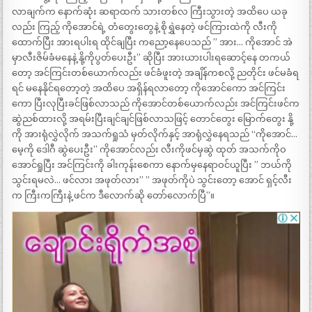
လာချက်က နောက်ဆုံး ဆရာထက် သားတစ်လ ကြီးသွားတဲ့ အထိပေ ယခု
လည်း ကြည့် ကိုအောင်ရဲ့ တံတွေးတွေနဲ့ စိုရွှဲနေတဲ့ ဖင်ကြားထဲကို လီးကို
ထောက်ပြီး အားရပါးရ ထိုင်ချပြီး ကညော့နေပေသည် ” အား… ကိုအောင် အဲ
မှာလီးဇိမ်ခံမနေနဲ့ နို့ကိုပွတ်ပေးဦး” ဆိုပြီး အားယားပါးရဆောင့်နေ တကယ်
တော့ အင်ကြင်းတစ်ယောက်လည်း ဖင်ခံဖူးတဲ့ အချိန်ကစလို့ ညတိုင်း ဖင်မခံရ
ရင် မနေနိုင်ရတော့တဲ့ အထိပေ အရှိန်ရလာတော့ ကိုအောင်ကော အင်ကြင်း
ကော ပြီးလုပြီးခင်ဖြစ်လာသည် ကိုအောင်တစ်ယောက်လည်း အင်ကြင်းဖင်က
ဆွဲညစ်ထားလို့ အရမ်းပြီးချင်ချင်ဖြစ်လာသဖြင့် တောင်တွေး မြောက်တွေး နို့
ကို အားရုံလွှဲလိုက် အသက်ရှုသံ မှတ်လိုက်နှင့် အာရုံလွှဲနေရသည် “ကိုအောင်…
မေ့ကို ဒေါဂီ ဆွဲပေးဦး” ကိုအောင်လည်း လီးကိုဖင်မှဆွဲ ထုတ် အသက်ကိုဝ
အောင်ရှုပြီး အင်ကြင်းကို ခါးကုန်းစေကာ နောက်မှနေရာဝင်ယူပြီး ” ဘယ်ကို
သွင်းရမလဲ… ဖင်လား အဖုတ်လား” ” အဖုတ်ကိုပဲ သွင်းတော့ အောင် ရှင့်လီး
က ကြီးကကြီးနဲ့ ဖင်က ဒီလောက်ဆို တော်လောက်ပြီ”။