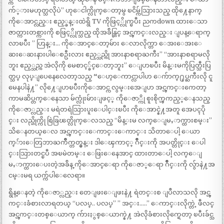
က်္ားမဟုတ္သလိုပဲ” ဟုေငါက္လိုက္ေတာ့မွ ၿငိမ္က်သြားသည္ ထို႔ေနာက္
ကိုေအာင္လည္း ဧည့္ခန္းထဲရွိ TV ကိုဖြင့္လိုက္ၿပီး ညကdown ထားေသာ
ဇာတ္ကားတစ္ကားကို စဖြင့္လိုက္သည္ ထိုအခ်ိန္တြင္ အင္ၾကင္းလည္း ျပန္ေရာက္
လာၿပီး ” ဟြန္း… ကိုေအာင္ေတာ့မ်ား ေလာလိုက္တာ ေအးေအးေ
ဆးေဆးနားပါေစဦးလား ဧည့္သည္ကို အားနာစရာႀကီး” “အားနာစရာမလို
ဘူး ဧည့္သည္က အဲလိုကို မေစာင့္ခ်င္ေတာ့ဘူး” ေျပာၿပီး မိန္းမကိုပြတ္သီးပြ
တ္သပ္ လုပ္ျပေနေလေတာ့သည္ “ေဟ့ေကာင္လာပါဟ ေက်ာက္႐ုပ္ႀကီးလို ငူ
မေနပါနဲ႔” လို႔ေျပာၿပီးကိုေအာင္က လွမ္းအေျပာ အင္ၾကင္းကေတာ့
ကာမဆိပ္တက္ေနေသာ မ်က္လုံးမ်ားျဖင့္ ကိုေဇာ္ကို စူးစိုက္ၾကည့္ေနသည္
ကိုေဇာ္လည္း မရဲတရဲသြားပူးေပါင္းၿပီး ကိုေအာင္နဲ႔အတူ အေပၚပို
င္း လည္ဟိုက္ကို စြဲခြၽတ္လိုက္ေလသည္ “မိန္းမ လက္ေျမႇာက္ထားစမ္း”
သိေနတယ္ေလ အင္ၾကင္းေကာင္းေကာင္း သိတာေပါ့ ေယာ
က္်ားေတြဘာႀကိဳက္တတ္မွန္း ဒါေၾကာင့္ ဂ်ိဳင္းကို အပတ္တိုင္း ေပါ
င္းသြားတင္ၿပီ အၿမဲတမ္း ေဖြးေနေအာင္ ထားတာေပါ့ လက္ေျ
မႇာက္ထားေပးတဲ့အခ်ိန္ ကိုေအာင္ေရာ ကိုေဇာ္ေရာ ဂ်ိဳင္းကို လွ်ာနဲ႔အ
ငမ္းမရ ယက္က်ပါေလေရာ။
ရွိန္ေနတဲ့ ကိုေဇာ္လည္း တေျဖးေျဖးနဲ႔ ရဲတင္းစ ျပဳလာသလို အင္ၾ
ကင္းခံစားလာရတယ္ “ပလပ္.. ပလပ္” ” အင္း…..” ေကာင္းလိုက္တဲ့ ဖီလင္
အင္ၾကင္းတစ္ေယာက္ က်ားႏွစ္ေယာက္နဲ႔ အဲလိုခံစားလိုက္ရေတာ့ ၿပီးခ်င္သ