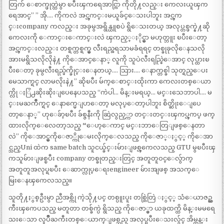
တြက် ေစာက္ဖုတ္ထဲမွာ ၿပီးၾကရေအာင္ကြာ ကိုတို႔လည္း ကေလးယူၾက
ရေအာင္” ” အို…. ကိုကလဲ အင္ၾကင္းမယူခ်င္ေသးပါဘူး အင္ၾက
င္းcompany ကလည္း အခုမွအရွိန္ယူစပဲ ရွိေသးတယ္ အလုပ္တစ္ဖက္နဲ႔ဆို
ကေလးကို ေကာင္းေကာင္းလဲ ၾကည့္ႏိုင္မွာ မဟုတ္ဘူး ၿပီးေတာ့
အင္ၾကင္းလည္း တစ္ရက္တစ္ရက္မွ လီးရည္အရသာမခံရရင္ တစ္ခုခုလိုေနသလို
အားမရွိသလိုလိုနဲ႔ ကိုေအာင္ေနာ္ လူကို သူပဲလီးရည္စြဲေအာင္ လုပ္ထားၿ
ပီးေတာ့ ခုမွလီးရည္ဖ်က္ခိုင္းေနတယ္…. သြား…. ေနာက္တစ္ခါ သုတ္ရည္ေပး
မေသာက္ရင္ လာမလိုးနဲ႔” ဆိုၿပီး မ်က္ေစာင္းထိုးကာ ကေလးတစ္ေယာ
က္လို ႏြဲ႕ဆိုးဆိုးျပေနေပသည္ “ကဲပါ… မိန္းမရယ္… မင္းသေဘာပါ…. မ
င္းမႀကိဳက္ရင္ ေနာက္မေျပာေတာ့ မလုပ္ေတာ့ပါဘူး စိတ္ဆိုးေျပေ
တာ့ေနာ္” ဟုေခ်ာ့ၿပီး ခ်စ္ဇနီးကို ဆြဲလွည့္ကာ တင္းတင္းၾကပ္ၾကပ္ ဖက္
ထားလိုက္ေလေတာ့သည္ “ေဟ့ေကာင္ မင္းဘာေတြျဖစ္ေနတာ
လဲ” ကိုေအာင္မွကိုေဇာ္ကိုေမးလိုက္ေလသည္ ကိုေဇာ္ႏွင့္ ကိုေအာ
င္သည္Uni ထဲက same batch သူငယ္ခ်င္းမ်ားျဖစ္ၾကေလသည္ GTU မွၿပီးၾ
ကသူမ်ားျဖစ္ၿပီး company တစ္ခုတည္းတြင္ အတူတူဝင္ေလွ်ာက္
အတူတူအလုပ္ရၿပီး ေဆာက္လုပ္ေရးengineer မ်ားအျဖစ္ အသက္ေ
မြးေနၾကေလသည္။
သူတို႔ႏွစ္ဦးမွာ ညီအစ္ကို ကဲ့သို႔ပင္ တစ္ပူးပူး တစ္တြဲတြဲ ႏွင့္ သံေယာဇဥ္ႀ
ကီးၾကေပသည္ မတူတာ တစ္ခ်က္ပဲ ရွိသည္ ကိုေဇာ္မွာ ယခုထက္ထိ မိန္းမမရေ
သးေသာ လူပ်ိဳႀကီးတစ္ေယာက္ျဖစ္သည္ အလုပ္ၿပီးေသးလွ်င္ အိမ္တန္း