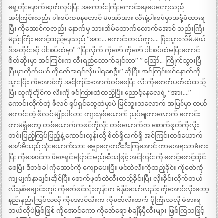
ရှေ့တိုးနောက်ဆုတ်လုပ်ပြီး အကောင်းကြီးကောင်းနေပေတော့သည်
အင်ကြင်းလည်း ပါးစပ်ကနေတောင် မအော်အား လီးနဲ့ပါးစပ်မှာအစို့ခံထားရ
ပြီး ကိုအောင်ကလည်း နောက်မှ သားအိမ်ထောက်လောက်အောင် သည်းကြီး
မည်းကြီး စောင့်ထည့်နေသည် “အား… ကောင်းတယ်ကွာ…. ပြီးသွားလိမ်.မယ်
ဒီအတိုင်းဆို ပါးစပ်ထဲမှာ” “ပြီးလိုက် ကိုဇော် ကိုဇော် ပါးစပ်ထဲမပြီးတောင်
စိတ်ဆိုးမှာ အင်ကြင်းက လီးရည်သောက်ချင်တာ” ” ဪ… ကြိုက်သွားပြီ
ပြီးမှာတိုက်မယ် ကိုဇော်အရင်လိုးပါရစေဦး” ဆိုပြီး အင်ကြင်းဖင်နောက်ကို
သွားပြီး ကိုအောင်ကို အင်ကြင်းအောက်ဝင်စေပြီး လီးကိုစောက်ပတ်ထဲထည့်
ပြီး သူကိုတိုင်က လီးကို ဖင်ကြားထဲထည့်ပြီး ညောင့်နေလေရဲ့ “အား….”
ကောင်းလိုက်တဲ့ ဖီလင် ရုပ်ရှင်တွေထဲမှာပဲ မြင်ဘူးသလောက် အပြင်မှာ တယ်
ကောင်းတဲ့ ဖီလင် မျိုးပါလား ကျားနှစ်ယောက် ညပ်ချတာလောက် ကောင်း
တာမရှိတော့ တစ်ယောက်ကဖင်ကိုလိုး တစ်ယောက်က စောက်ဖုတ်ကိုလိုး
တင်းပြည့်ကြပ်ပြည့်နဲ့ ကောင်းလွန်းလို့ စိတ်ရှိလက်ရှိ အင်ကြင်းတစ်ယောက်
အော်မိသည် သုံးယောက်သား ချွေးတွေတဒီးဒီးကြအောင် ကာမအရသာခံစား
ပြီး ကိုအောင်က ပိုဇေရှင် ပြောင်းမည်ဆိုသဖြင့် အင်ကြင်းကို စောင့်စောင့်ထိုင်
စေပြီး ဒီတစ်ခါ ကိုအောင်ကို ကျောပေးပြီး ဖင်ထဲလီးကိုထည့်ခိုင်း ကိုဇော်ကို
ကျ မျက်နှာချင်းဆိုင်ပြီး စောက်ဖုတ်ထဲလီးထည့်ခိုင်းပြီး လိုးခိုင်းလိုက်တယ်
လီးနှစ်ချောင်းတွင် ကိုဇော်ဖင်လိုးတုန်းက ခံနိုင်သော်လည်း ကိုအောင်လိုးတော့
နည်းနည်းကြပ်သလို ကိုအောင်လီးက ကိုဇော်လီးထက် ပိုကြီးသလို ခံစားရ
ဘယ်လိုပဲဖြစ်ဖြစ် ကိုအောင်ကော ကိုဇော်ရော စံချိန်မှီလီးများ ဖြစ်ကြသဖြင့်