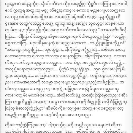
မျပန္ၾကပဲ ေန႔တိုင္းနီးပါး ဘီယာ ဆိုင္ အရက္ဆိုင္ ထိုင္ၿပီး ေထြရာေလးပါ
ေပါက္တက္ကရ အထူးသျဖင့္ လိင္အေၾကာင္း စကားစျမည္ေျပာတက္ၾကေ
လသည္ အခ်င္းခ်င္းရွိတာေလးေတြ မွ်ေဝၿပီး zapya နဲ႔ထိုင္ကူး ထို
င္share တက္ၾကသည္ ယေန႔ ထူးထူးဆန္းဆန္း သူငယ္ခ်င္းတစ္ေယာ
က္ မ်က္ႏွာညိဳးသည္ကို ကိုေအာင္ သတိထားမိေလသည္ ” သားႀကီး ဒီလို
ကြာ…… ငါကြာ ငါဒီတစ္သက္ အိမ္ေထာင္ေရးကံပါမယ္မထင္ဘူးကြာ” “ဘယ္လိုျ
ဖစ္ရတာလဲကြ… မင္းခ်ိန္ေနတဲ့ ေမႏွင္းကေကာ… ဘယ္လိုျဖစ္သြားလို႔လဲ”
“အဆင္မေျပဘူးကြာ….. သူငယ္ခ်င္း.. ငါ့ကိုမခ်စ္ႏိုင္ဘူးတဲ့… အဓိကကေတာ့
ေကာင္မေလးက ငါ့ထက္ အသက္ငယ္ေနတယ္ကြာ… ငါမွားသြားတယ္…သားႀ
ကီးရာ ေက်ာင္းတုန္းကလည္း…. ဘဝက်င္ေဖာ္မရွာပဲ စာမွစာပဲ လုပ္ခဲ့ ….
အလုပ္ထဲေရာက္ေတာ့လည္း….. ပိုက္ဆံပဲ ကုန္း႐ုံးရွာ…. သူငယ္ခ်င္းေတြ မိ
န္းမရေတာ့မွပဲ…. ေသြးသားက ေတာင့္တလိုခ်င္လာ… တစ္ခါတစ္ေလေတာ့လ
ည္း ကာမအရသာကို ဘဝမွာ တင္းျပည့္ၾကပ္ျပည့္ခံစားခ်င္တယ္ကြာ…..ဖာ
ခ်ေတာ့လည္း မသန္႔ေတာ့ မမႈတ္ရဲ အစြပ္ေလးနဲ႔ခ်ရတာလည္း ၾ
ကာေတာ့ ဖီး မလာခ်င္ေတာ့… အဲလိုႀကီးနဲ႔ ဘဝဆုံးသြားမွာလည္း ဆိုး
ကြာ တစ္ႀကိမ္တစ္ခါေလာက္ ဘဝမွာ ကာမအရသာကို စိတ္ကူးရွိသလို စိတ္လြတ္လက္
လြတ္ ခံစားလိုက္ခ်င္တယ္ကြာ” ဆိုၿပီး ကိုေဇာ္တစ္ေယာက္ ေရပင္မေရာေတာ့
အရက္ကို တစ္ႀကိဳက္တည္းေမာ့ခ်လိုက္ေလေတာ့သည္။
ကိုေအာင္စိတ္ထဲတြင္ေတာ့” ငါ့သူငယ္ခ်င္းကို ဘယ္လိုလုပ္ေပးရမလဲ ဆိုတာ
သာ စိတ္ထဲေတြးေနေပေတာ့သည္။””အား… ၿပီးၿပီ မိန္းမ” ထုံးစံအတိုင္း