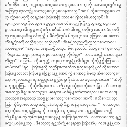
ၿပီးခါနီးေတာ့ အင္ၾကင္းတစ္ေယာက္ ဒူးေထာက္ လွ်ာေလးထုတ္ၿပီး သူ
အတြက္ ဆုလာဒ္ကို ေစာင့္ေမွ်ာ္ေနေပသည္ ” အား” ကိုေအာင္တစ္ေယာ
က္ လွ်ာေပၚကို လရည္ေတြအေဖြးသား ေဂြးထုခ်ေပးလိုက္ၿပီး မ်
က္ႏွာေပၚကိုလည္း ခပ္စပ္စပ္ေလး လီးႏွင့္႐ိုက္လိုက္သည္ အင္ၾကင္းတ
စ္ေယာက္ လီးရည္အားလုံးကို မၿမိဳခ်ေသးပဲ ပါးစပ္ဟျပလိုက္ အရသာခံျပလို
က္ လုပ္ေနၿပီးမွ လီးရည္ကို ၿမိဳခ်လိုက္ၿပီး မ်က္ႏွာေပၚတြင္ေပေနေသာ
လီးရည္မ်ားကို လက္ညိဳးႏွင့္ သုတ္လိုက္ၿပီး ပါးစပ္ထဲထည့္ရက္လိုက္သည္ “ေကာင္း
လားမိန္းမ” “အင္း… အရသာရွိတယ္… ခ်ိဳေနတာပဲ… ဒီတစ္ေခါက္ေတာ့”
” မိန္းမ… တစ္ျခားလူတစ္ေယာက္နဲ႔ လိုးခ်င္လား” “ဘာ… ဘယ္လို ဘာေျပာ
လိုက္တာ” ” ဪ….. ကိုမဟုတ္တဲ့ တစ္ျခားလူနဲ႔လိုးခ်င္လား ကိုကို႔႐ိုးသြားေ
နၿပီလား” “ရွင္… ကြၽန္မကို ဘယ္လိုအစားထဲက မွတ္ေနလို႔လဲ ကိုေအာင္
ကြၽန္မဘာသာ ကြၽန္မ ခင္ပြန္းနဲ႔ အေပါက္စုံေအာင္ ခံမယ္ အဲေလာက္ေ
တာ့ ႏွာမထဘူး ၾကည့္ရတာ ရွင္ကြၽန္မကို သံသယ ဝင္ေနတာလား” “အဲလို
မဟုတ္ဘူးကြ…..ကိုဆိုလိုရင္းက….. ကို႔သူငယ္ခ်င္း ကိုေဇာ္ကြာ…. ဒီေကာင္
အခုထက္ထိ မိန္းမကလည္း မရေသး ဖာခ်ဖို႔က်ေတာ့လည္း ေအ ေၾ
ကာက္ကာမအရသာကို ဘာမွန္းေကာင္းေကာင္းႀကီး မသိေသးဘူး
ကြာ ကိုခ်င္းစာတယ္ အစ္ကို အဲဒါသူကို မိန္းမနဲ႔ အတူေန….” ” ေတာ္ေ
တာ့ ကိုေအာင္ ရွင္ကြၽန္မကို ဖာသည္မ်ား မွတ္ေနလား… ရွင္ဘယ္လိုေလာက္ထိ
ကို႔မိန္းမကို သူမ်ားနဲ႔ေပးေနဖို႔ ေတြးရဲရတာလဲ… ေတာ္ေတာ့ ရွင္ဆ
က္မေျပာနဲ႔ေတာ့…. ဒီညေတာ့ ရွင္ႀကိဳက္တဲ့ေနရာမွာ သြားအိပ္ ကြၽန္မနဲ႔လာ