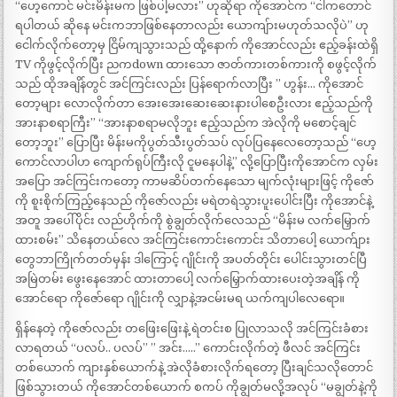
“ဟေ့ကောင် မင်းမိန်းမက ဖြစ်ပါ့မလား” ဟုဆိုရာ ကိုအောင်က “ငါကတောင်
ရပါတယ် ဆိုနေ မင်းကဘာဖြစ်နေတာလည်း ယောကျ်ားမဟုတ်သလိုပဲ” ဟု
ငေါက်လိုက်တော့မှ ငြိမ်ကျသွားသည် ထို့နောက် ကိုအောင်လည်း ဧည့်ခန်းထဲရှိ
TV ကိုဖွင့်လိုက်ပြီး ညကdown ထားသော ဇာတ်ကားတစ်ကားကို စဖွင့်လိုက်
သည် ထိုအချိန်တွင် အင်ကြင်းလည်း ပြန်ရောက်လာပြီး ” ဟွန်း… ကိုအောင်
တော့များ လောလိုက်တာ အေးအေးဆေးဆေးနားပါစေဦးလား ဧည့်သည်ကို
အားနာစရာကြီး” “အားနာစရာမလိုဘူး ဧည့်သည်က အဲလိုကို မစောင့်ချင်
တော့ဘူး” ပြောပြီး မိန်းမကိုပွတ်သီးပွတ်သပ် လုပ်ပြနေလေတော့သည် “ဟေ့
ကောင်လာပါဟ ကျောက်ရုပ်ကြီးလို ငူမနေပါနဲ့” လို့ပြောပြီးကိုအောင်က လှမ်း
အပြော အင်ကြင်းကတော့ ကာမဆိပ်တက်နေသော မျက်လုံးများဖြင့် ကိုဇော်
ကို စူးစိုက်ကြည့်နေသည် ကိုဇော်လည်း မရဲတရဲသွားပူးပေါင်းပြီး ကိုအောင်နဲ့
အတူ အပေါ်ပိုင်း လည်ဟိုက်ကို စွဲချွတ်လိုက်လေသည် “မိန်းမ လက်မြှောက်
ထားစမ်း” သိနေတယ်လေ အင်ကြင်းကောင်းကောင်း သိတာပေါ့ ယောက်ျား
တွေဘာကြိုက်တတ်မှန်း ဒါကြောင့် ဂျိုင်းကို အပတ်တိုင်း ပေါင်းသွားတင်ပြီ
အမြဲတမ်း ဖွေးနေအောင် ထားတာပေါ့ လက်မြှောက်ထားပေးတဲ့အချိန် ကို
အောင်ရော ကိုဇော်ရော ဂျိုင်းကို လျှာနဲ့အငမ်းမရ ယက်ကျပါလေရော။
ရှိန်နေတဲ့ ကိုဇော်လည်း တဖြေးဖြေးနဲ့ ရဲတင်းစ ပြုလာသလို အင်ကြင်းခံစား
လာရတယ် “ပလပ်.. ပလပ်” ” အင်း…..” ကောင်းလိုက်တဲ့ ဖီလင် အင်ကြင်း
တစ်ယောက် ကျားနှစ်ယောက်နဲ့ အဲလိုခံစားလိုက်ရတော့ ပြီးချင်သလိုတောင်
ဖြစ်သွားတယ် ကိုအောင်တစ်ယောက် စကပ် ကိုချွတ်မလို့အလုပ် “မချွတ်နဲ့ကို