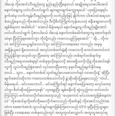
ဒါပေမဲ့ ကိုအောင်လီးရည်တွေ နည်းနည်းငြီနေတယ် အချိုအရသာပေါ်အောင်
နောက်နေ့ကျ ဟင်းသီးဟင်းရွက် များများချက်ကျွေးရမယ်” ဟုပြောနေရင်း
ခွက်ထဲမှ လက်ကျန်လီးရည်များကို လက်ညိုးဖြင့် နှိုက်ကာ ပါးစပ်ထဲအရသာ
ခံထည့်နေသည် ကိုအောင်လည်း ဒီလိုစိတ်ကြိုက်ကုန်းပေးတဲ့ ဇနီးချောလေးကို
ချစ်မိရတာ အခါခါပင် ” အေးပါ မိန်းမရယ် နောက်နေ့ကျ လီးရည်ချိုအောင်
ဟင်းသီးဟင်းရွက် ပိုစားပါမယ် ဒါပေမဲ့ နောက်တစ်ခေါက်တွေကျ စောက်ဖုတ်
ထဲမှာ ပြီးကြရအောင်ကွာ ကိုတို့လည်း ကလေးယူကြရအောင်” ” အို…. ကိုက
လဲ အင်ကြင်းမယူချင်သေးပါဘူး အင်ကြင်းcompany ကလည်း အခုမှ
အရှိန်ယူစပဲ ရှိသေးတယ် အလုပ်တစ်ဖက်နဲ့ဆို ကလေးကို ကောင်းကောင်းလဲ
ကြည့်နိုင်မှာ မဟုတ်ဘူး ပြီးတော့ အင်ကြင်းလည်း တစ်ရက်တစ်ရက်မှ
လီးရည်အရသာမခံရရင် တစ်ခုခုလိုနေသလို အားမရှိသလိုလိုနဲ့ ကိုအောင်နော်
လူကို သူပဲလီးရည်စွဲအောင် လုပ်ထားပြီးတော့ ခုမှလီးရည်ဖျက်ခိုင်းနေ
တယ်…. သွား…. နောက်တစ်ခါ သုတ်ရည်ပေးမသောက်ရင် လာမလိုးနဲ့” ဆိုပြီး
မျက်စောင်းထိုးကာ ကလေးတစ်ယောက်လို နွဲ့ဆိုးဆိုးပြနေပေသည် “ကဲပါ…
မိန်းမရယ်… မင်းသဘောပါ…. မင်းမကြိုက်ရင် နောက်မပြောတော့ မလုပ်တော့
ပါဘူး စိတ်ဆိုးပြေတော့နော်” ဟုချော့ပြီး ချစ်ဇနီးကို ဆွဲလှည့်ကာ တင်းတင်း
ကြပ်ကြပ် ဖက်ထားလိုက်လေတော့သည် “ဟေ့ကောင် မင်းဘာတွေဖြစ်နေတာ
လဲ” ကိုအောင်မှကိုဇော်ကိုမေးလိုက်လေသည် ကိုဇော်နှင့် ကိုအောင်သည်Uni
ထဲက same batch သူငယ်ချင်းများဖြစ်ကြလေသည် GTU မှပြီးကြသူများ
ဖြစ်ပြီး company တစ်ခုတည်းတွင် အတူတူဝင်လျှောက် အတူတူအလုပ်ရ