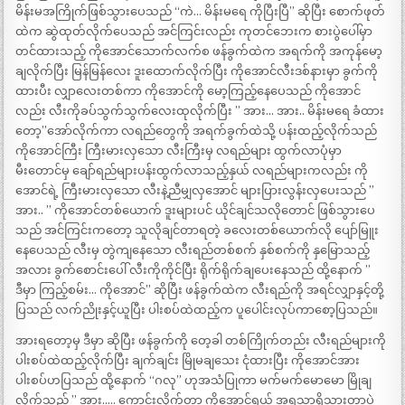
မိန်းမအကြိုက်ဖြစ်သွားပေသည် “ကဲ… မိန်းမရေ ကိုပြီးပြီ” ဆိုပြီး စောက်ဖုတ်
ထဲက ဆွဲထုတ်လိုက်ပေသည် အင်ကြင်းလည်း ကုတင်ဘေးက စားပွဲပေါ်မှာ
တင်ထားသည့် ကိုအောင်သောက်လက်စ ဖန်ခွက်ထဲက အရက်ကို အကုန်မော့
ချလိုက်ပြီး မြန်မြန်လေး ဒူးထောက်လိုက်ပြီး ကိုအောင်လီးဒစ်နားမှာ ခွက်ကို
ထားပီး လျှာလေးတစ်ကာ ကိုအောင်ကို မော့ကြည့်နေပေသည် ကိုအောင်
လည်း လီးကိုခပ်သွက်သွက်လေးထုလိုက်ပြီး ” အား… အား.. မိန်းမရေ ခံထား
တော့”အော်လိုက်ကာ လရည်တွေကို အရက်ခွက်ထဲသို့ ပန်းထည့်လိုက်သည်
ကိုအောင်ကြီး ကြီးမားလှသော လီးကြီးမှ လရည်များ ထွက်လာပုံမှာ
မီးတောင်မှ ချော်ရည်များပန်းထွက်လာသည့်နှယ် လရည်များကလည်း ကို
အောင်ရဲ့ ကြီးမားလှသော လီးနဲ့ညီမျှလှအောင် များပြားလွန်းလှပေးသည် ”
အား.. ” ကိုအောင်တစ်ယောက် ဒူးများပင် ယိုင်ချင်သလိုတောင် ဖြစ်သွားပေ
သည် အင်ကြင်းကတော့ သူလိုချင်တာရတဲ့ ခလေးတစ်ယောက်လို ပျော်မြူး
နေပေသည် လီးမှ တွဲကျနေသော လီးရည်တစ်စက် နှစ်စက်ကို နှမြောသည့်
အလား ခွက်စောင်းပေါ် လီးကိုကိုင်ပြီး ရိုက်ရိုက်ချပေးနေသည် ထို့နောက် ”
ဒီမှာ ကြည့်စမ်း… ကိုအောင်” ဆိုပြီး ဖန်ခွက်ထဲက လီးရည်ကို အရင်လျှာနှင့်တို့
ပြသည် လက်ညိုးနှင့်ယူပြီး ပါးစပ်ထဲထည့်က ပူပေါင်းလုပ်ကာစော့ပြသည်။
အားရတော့မှ ဒီမှာ ဆိုပြီး ဖန်ခွက်ကို တေ့ခါ တစ်ကြိုက်တည်း လီးရည်များကို
ပါးစပ်ထဲထည့်လိုက်ပြီး ချက်ချင်း မြိုမချသေး ငုံထားပြီး ကိုအောင်အား
ပါးစပ်ဟပြသည် ထို့နောက် “ဂလု” ဟုအသံပြုကာ မက်မက်မောမော မြိုချ
လိုက်သည် ” အား….. ကောင်းလိုက်တာ ကိုအောင်ရယ် အရသာရှိသွားတာပဲ