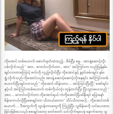
ကိုအောင် တစ်ယောက် စောက်ဖုတ်ထဲထည့်… စိမ်ပြီး မွှေ… အားနဲ့ဆောင့်လိုး
ပစ်လိုက်သည် ” အား… ကောင်းလိုက်တာ… အား” အင်ကြင်းက လည်ပြန်နမ်း
ချင်လာတာကြောင့် ဇက်ကို လှည့်လိုက်ပြီး ကိုအောင်နှင့် နှုတ်ခမ်းချင်း နမ်း
ရှုံ.လိုက်သည် ကိုအောင်လည်း အားနဲ့ ဆောင့်ဆောင့်လိုးနေရင်း အင်ကြင်းတစ်
ယောက်ပြီးချင်လာသည် ” ကိုအောင် ထိန်းထား….. အင်ကြင်းပြီးပြီ” အော်ရင်း
နှင့်ပင် အင်ကြင်းတစ်ယောက် တစ်ကိုယ်လုံး တုန်တက်ပြီး ပြီးသွားပေးသည် ”
အား….. ကောင်းလိုက်တာ ကိုအောင်ရယ် ကဲကိုအောင်ပြီးခါနီးရင် ပြောနော်
မိန်းမဘယ်လိုပြီးစေချင်တာ သိတယ်မလား” သိပ်သိတာပေါ့…. ကိုအောင်တစ်
ယောက် …. ဒီအကွက်ကို ဂျပန်ကားတွေကို ကြည့်ပြီး သူမိန်းမကို သင်ပေးထား
ခြင်းဖြစ်ပေသည် စစချင်းတော့ တော်တော် သင်လိုက်ရပေမဲ့ နောက်တော့ သူ