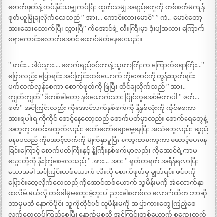
စောက်ဖုတ်နဲ့ ကပ်နိုင်သမျှ ကပ်ပြီး ထွက်သမျှ အရည်တွေကို တစ်စက်မကျန်
စုတ်ယူမြိုချလိုက်လေသည် ” အား… ကောင်းလားမောင်” ” ကဲ… မောင်တော့
အားဆေးသောက်ပြီး သွားပြီ” ကိုအောင်ရဲ့ လီးကြီးမှာ ဒုံးပျံအလား ကြောက်
စရာကောင်းလောက်အောင် ထောင်မတ်နေပေသည်။
” ဟင်း… ဒါပဲသွား…. စောက်ရည်ဝင်တာနဲ့ သူဟာကြီးက ကြောက်စရာကြီး…”
ပြောလည်း ပြောရင်း အင်ကြင်းတစ်ယောက် ကိုအောင်ကို တွန်းထုတ်ရင်း
ပက်လက်လှန်စေကာ စောက်ဖုတ်ကို ဖြဲပြီး ထိုင်ချလိုက်သည် ” အား..
ကျွတ်ကျွတ်” ဒီတစ်ခါတော့ နှစ်ယောက်သား ပြိုင်တူအော်မိတာပါ ” ဖတ်…
ဖတ်” အင်ကြင်းလည်း ကိုအောင်လက်နှစ်ဖက်ကို နို့နှစ်လုံးကို ကိုင်စေကာ
အားရပါးရ ကိုကိုင် စောင့်နေတော့သည် စောက်ပတ်မှာလည်း စောက်ရေတွေနဲ့
အတူတူ အဝင်အထွက်လည်း တော်တော်ချောမွေ့နေပြီး အသံတွေလည်း ဆူညံ
နေပေသည် ကိုအောင့်ဘက်ကို မျက်နှာမူပြီး ကော့ကာကော့ကာ ဆောင့်ပေးနေ
ခြင်းကြောင့် စောက်ဖုတ်ကြီးနှင့် နို့ကြီးနှစ်ဖက်မှာလည်း ကိုအောင်ရဲ့ကာမ
သွေးတို့ကို နိုးကြွစေလေသည် ” အား…. အား ” ရုတ်တရက် အရှိန်ရလာပြီး
သောအခါ အင်ကြင်းတစ်ယောက် လီးကို စောက်ဖုတ်မှ ချွတ်ရင်း ဖင်ဝကို
ပြောင်းတေ့လိုက်လေသည် ကိုအောင်တစ်ယောက် သူမိန်းမကို အဲလောက်နှာ
ထလိမ်.မယ်လို့ တစ်ခါမှမတွေးခဲ့ဘူးပါ ညားခါစတစ်လ လောက်ထိက ဘာဆို
ဘာမှမသိ နောက်ပိုင်း သူကိုတိုင်ပင် သူမိန်းမကို အပြာကားတွေ ကြည့်စေ
လက်တွေ့လုပ်ကြည့်စေပြီး နောက်မှစလို့ အင်ကြင်းတစ်ယောက် စကေးတက်