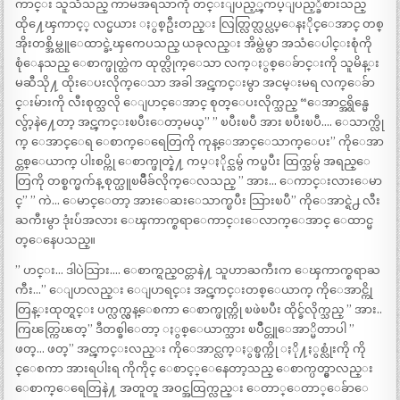
ကာင္း သူသိသည္ ကာမအရသာကို တင္းျပည့္ၾကပ္ျပည့္ခံစားသည္
ထို႔ေၾကာင့္ လင္မယား ႏွစ္ဦးတည္း လြတ္လြတ္လပ္လပ္ေနႏိုင္ေအာင္ တစ္
အိုးတစ္အိမ္ထူေထာင္ခဲ့ၾကေပသည္ ယခုလည္း အိမ္ထဲမွာ အသံေပါင္းစုံကို
စုံေနသည္ ေစာက္ဖုတ္ထဲက ထုတ္လိုက္ေသာ လက္ႏွစ္ေခ်ာင္းကို သူမိန္း
မဆီသို႔ ထိုးေပးလိုက္ေသာ အခါ အင္ၾကင္းမွာ အငမ္းမရ လက္ေခ်ာ
င္းမ်ားကို လီးစုတ္သလို ေျပာင္ေအာင္ စုတ္ေပးလိုက္သည္ “ေအာင္အရွိန္မေ
လွ်ာ့နဲ႔ေတာ့ အင္ၾကင္းၿပီးေတာ့မယ္” ” ၿပီးၿပီ အား ၿပီးၿပီ…. ေသာက္လို
က္ ေအာင္ေရ ေစာက္ေရေတြကို ကုန္ေအာင္ေသာက္ေပး” ကိုေအာ
င္တစ္ေယာက္ ပါးစပ္ကို ေစာက္ဖုတ္နဲ႔ ကပ္ႏိုင္သမွ် ကပ္ၿပီး ထြက္သမွ် အရည္ေ
တြကို တစ္စက္မက်န္ စုတ္ယူၿမိဳခ်လိုက္ေလသည္ ” အား… ေကာင္းလားေမာ
င္” ” ကဲ… ေမာင္ေတာ့ အားေဆးေသာက္ၿပီး သြားၿပီ” ကိုေအာင္ရဲ႕ လီး
ႀကီးမွာ ဒုံးပ်ံအလား ေၾကာက္စရာေကာင္းေလာက္ေအာင္ ေထာင္မ
တ္ေနေပသည္။
” ဟင္း… ဒါပဲသြား…. ေစာက္ရည္ဝင္တာနဲ႔ သူဟာႀကီးက ေၾကာက္စရာႀ
ကီး…” ေျပာလည္း ေျပာရင္း အင္ၾကင္းတစ္ေယာက္ ကိုေအာင္ကို
တြန္းထုတ္ရင္း ပက္လက္လွန္ေစကာ ေစာက္ဖုတ္ကို ၿဖဲၿပီး ထိုင္ခ်လိုက္သည္ ” အား..
ကြၽတ္ကြၽတ္” ဒီတစ္ခါေတာ့ ႏွစ္ေယာက္သား ၿပိဳင္တူေအာ္မိတာပါ ”
ဖတ္… ဖတ္” အင္ၾကင္းလည္း ကိုေအာင္လက္ႏွစ္ဖက္ကို ႏို႔ႏွစ္လုံးကို ကို
င္ေစကာ အားရပါးရ ကိုကိုင္ ေစာင့္ေနေတာ့သည္ ေစာက္ပတ္မွာလည္း
ေစာက္ေရေတြနဲ႔ အတူတူ အဝင္အထြက္လည္း ေတာ္ေတာ္ေခ်ာေ