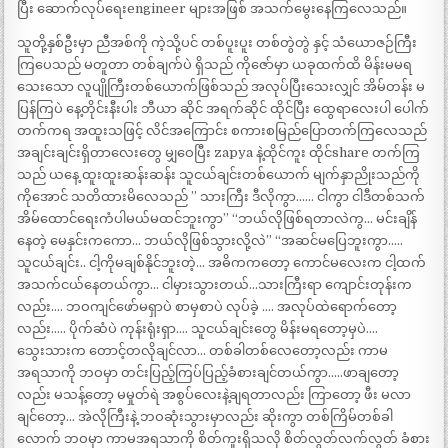
ပြီး ဆောက်လုပ်ရေးengineer များအဖြစ် အသက်မွေးနေကြလေသည်။
သူတို့နှစ်ဦးမှာ ညီအစ်ကို ကဲ့သို့ပင် တစ်ပူးပူး တစ်တွဲတွဲ နှင့် သံယောဇဉ်ကြီး
ကြပေသည် မတူတာ တစ်ချက်ပဲ ရှိသည် ကိုဇော်မှာ ယခုထက်ထိ မိန်းမမရ
သေးသော လူပျိုကြီးတစ်ယောက်ဖြစ်သည် အလုပ်ပြီးသေးလျှင် အိမ်တန်း မ
ပြန်ကြပဲ နေ့တိုင်းနီးပါး ဘီယာ ဆိုင် အရက်ဆိုင် ထိုင်ပြီး ထွေရာလေးပါ ပေါက်
တက်ကရ အထူးသဖြင့် လိင်အကြောင်း စကားစမြည်ပြောတက်ကြလေသည်
အချင်းချင်းရှိတာလေးတွေ မျှဝေပြီး zapya နဲ့ထိုင်ကူး ထိုင်share တက်ကြ
သည် ယနေ့ ထူးထူးဆန်းဆန်း သူငယ်ချင်းတစ်ယောက် မျက်နှာညိုးသည်ကို
ကိုအောင် သတိထားမိလေသည် ” သားကြီး ဒီလိုကွာ…… ငါကွာ ငါဒီတစ်သက်
အိမ်ထောင်ရေးကံပါမယ်မထင်ဘူးကွာ” “ဘယ်လိုဖြစ်ရတာလဲကွ… မင်းချိန်
နေတဲ့ မေနှင်းကကော… ဘယ်လိုဖြစ်သွားလို့လဲ” “အဆင်မပြေဘူးကွာ…..
သူငယ်ချင်း.. ငါ့ကိုမချစ်နိုင်ဘူးတဲ့… အဓိကကတော့ ကောင်မလေးက ငါ့ထက်
အသက်ငယ်နေတယ်ကွာ… ငါမှားသွားတယ်…သားကြီးရာ ကျောင်းတုန်းက
လည်း…. ဘဝကျင်ဖော်မရှာပဲ စာမှစာပဲ လုပ်ခဲ့ …. အလုပ်ထဲရောက်တော့
လည်း….. ပိုက်ဆံပဲ ကုန်းရုံးရှာ…. သူငယ်ချင်းတွေ မိန်းမရတော့မှပဲ….
သွေးသားက တောင့်တလိုချင်လာ… တစ်ခါတစ်လေတော့လည်း ကာမ
အရသာကို ဘဝမှာ တင်းပြည့်ကြပ်ပြည့်ခံစားချင်တယ်ကွာ…..ဖာချတော့
လည်း မသန့်တော့ မမှုတ်ရဲ အစွပ်လေးနဲ့ချရတာလည်း ကြာတော့ ဖီး မလာ
ချင်တော့… အဲလိုကြီးနဲ့ ဘဝဆုံးသွားမှာလည်း ဆိုးကွာ တစ်ကြိမ်တစ်ခါ
လောက် ဘဝမှာ ကာမအရသာကို စိတ်ကူးရှိသလို စိတ်လွတ်လက်လွတ် ခံစား