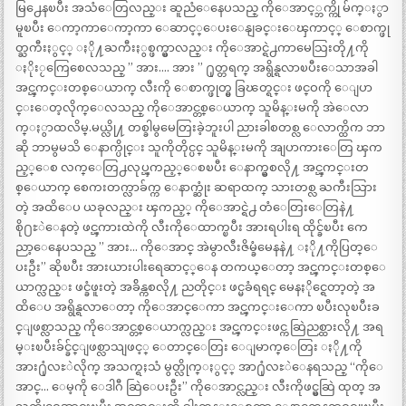
မြ႕ေနၿပီး အသံေတြလည္း ဆူညံေနေပသည္ ကိုေအာင့္ဘက္ကို မ်က္ႏွာ
မူၿပီး ေကာ့ကာေကာ့ကာ ေဆာင့္ေပးေနျခင္းေၾကာင့္ ေစာက္ဖု
တ္ႀကီးႏွင့္ ႏို႔ႀကီးႏွစ္ဖက္မွာလည္း ကိုေအာင္ရဲ႕ကာမေသြးတို႔ကို
ႏိုးႂကြေစေလသည္ ” အား…. အား ” ႐ုတ္တရက္ အရွိန္ရလာၿပီးေသာအခါ
အင္ၾကင္းတစ္ေယာက္ လီးကို ေစာက္ဖုတ္မွ ခြၽတ္ရင္း ဖင္ဝကို ေျပာ
င္းေတ့လိုက္ေလသည္ ကိုေအာင္တစ္ေယာက္ သူမိန္းမကို အဲေလာ
က္ႏွာထလိမ္.မယ္လို႔ တစ္ခါမွမေတြးခဲ့ဘူးပါ ညားခါစတစ္လ ေလာက္ထိက ဘာ
ဆို ဘာမွမသိ ေနာက္ပိုင္း သူကိုတိုင္ပင္ သူမိန္းမကို အျပာကားေတြ ၾက
ည့္ေစ လက္ေတြ႕လုပ္ၾကည့္ေစၿပီး ေနာက္မွစလို႔ အင္ၾကင္းတ
စ္ေယာက္ စေကးတက္လာခ်က္က ေနာက္ဆုံး ဆရာထက္ သားတစ္လ ႀကီးသြား
တဲ့ အထိေပ ယခုလည္း ၾကည့္ ကိုေအာင္ရဲ႕ တံေတြးေတြနဲ႔
စို႐ႊဲေနတဲ့ ဖင္ၾကားထဲကို လီးကိုေထာက္ၿပီး အားရပါးရ ထိုင္ခ်ၿပီး ကေ
ညာ့ေနေပသည္ ” အား… ကိုေအာင္ အဲမွာလီးဇိမ္ခံမေနနဲ႔ ႏို႔ကိုပြတ္ေ
ပးဦး” ဆိုၿပီး အားယားပါးရေဆာင့္ေန တကယ္ေတာ့ အင္ၾကင္းတစ္ေ
ယာက္လည္း ဖင္ခံဖူးတဲ့ အခ်ိန္ကစလို႔ ညတိုင္း ဖင္မခံရရင္ မေနႏိုင္ရေတာ့တဲ့ အ
ထိေပ အရွိန္ရလာေတာ့ ကိုေအာင္ေကာ အင္ၾကင္းေကာ ၿပီးလုၿပီးခ
င္ျဖစ္လာသည္ ကိုေအာင္တစ္ေယာက္လည္း အင္ၾကင္းဖင္က ဆြဲညစ္ထားလို႔ အရ
မ္းၿပီးခ်င္ခ်င္ျဖစ္လာသျဖင့္ ေတာင္ေတြး ေျမာက္ေတြး ႏို႔ကို
အား႐ုံလႊဲလိုက္ အသက္ရႈသံ မွတ္လိုက္ႏွင့္ အာ႐ုံလႊဲေနရသည္ “ကိုေ
အာင္… ေမ့ကို ေဒါဂီ ဆြဲေပးဦး” ကိုေအာင္လည္း လီးကိုဖင္မွဆြဲ ထုတ္ အ