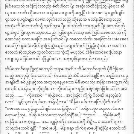
ဖြစ်နေသည် အင်ကြင်းလည်း စိတ်ပါလာပြီး အဆုံးထိထိုင်ကြည့်ဖြစ်ရင်း ဆီ
ယူကလောက် ဆိုသော စာတန်းလေးများကိုတွေ့ပြီး internet မှာချက်ချင်း
ရှာကာ ရုပ်ရှင်များ down လိုက်လေသည် ထို့နောက် မထိန်းနိုင်တော့သည်
အဆုံး အိမ်သာဘက်သို့ ထွက်သွားပြီး အဖုတ်ကို အားရပွတ်ပြီး စောက်ရည်
ထွက်မှပဲ ပြီးသွားတော့ပေသည်.. ပြန်ရောက်တော့ အင်ကြင်းတစ်ယောက် ကို
အောင်နှင့် စကားမပြော အခန်းထဲဝင်ပြီး ကလောက်အိုး အကြောင်း internet
အပေါ်မှာ စူးစမ်းလိုက်ရှာကြည့်သည် လျှောက်ဖတ်ကြည့်လိုက်သောအခါ က
လောက်ဆိုသည်မှာ သူထင်ထားသကဲ့သို့ မဟုတ်ပဲ အိမ်ထောင်ရေးပြသနာ
အများစု မဖြစ်အောင် ဖြေရှင်းသော အရာမှန်းနားလည်လာသည်။
အိမ်ထောင်ရေးပြိုကွဲစေသည့် အရာမဟုတ်ပဲ အိမ်ထောင်ရေးကို ပိုခိုင်မြဲစေ
သည့် အရာမှန်း ပိုသဘောပေါက်လာသည် အိမ်ထောင်ကျပြီးကတည်းက ယခု
အချိန်ထိ ခင်ပွန်းနှင့်သာ အတူတူနေဖူးသော မိမိမှာလည်း အခြားအတွေ့အကြုံ
အသစ်အဆန်းများ လိုချင်သော လိုအင်များလည်း တဖွားဖွားဖြစ်ပေါ်လာလေ
သည် ………. ” ကိုအောင်” ” ပြောလေ… အင်ကြင်း ကိုကို့ စိတ်ဆိုးနေတုန်းပဲ
လား” ” ရှင့်သူငယ်ချင်းက သန့်လို့လား” “မိန်းမ မင်းဘာပြောလိုက်တယ်”
“မေးနေတာ… ရှင့်သူငယ်ချင်းက သန့်လို့လား” “သန့်တာမှာ ရေတောင်ဆေး
စရာမလိုဘူး… ဒါဆို မင်းသဘောတူလိုက်ပြီပေါ့” “သွားပါ…… ကို့မိန်းမကို
တန်ဖိုးမထားတဲ့လူ…… ကဲ… ကျွန်မကို အားဆေးတိုက်ဦး… မသောက်ရတာ
သုံးရက်တောင် ရှိပြီ” ” အင်းပေါ့…. မိန်းမရာ တိုက်ရမှာပေါ့”ဆိုပြီး ဘောင်းဘီ