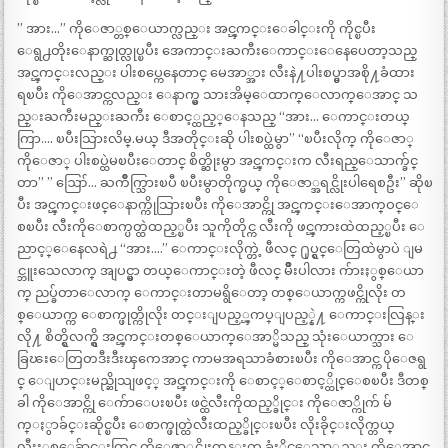
” အား…” ကိုေဇာ္တစ္ေယာက္လည္း အင္ၾကင္းေခါင္းကို ကိုင္ၿပီး
ေရွ႕တိုးေနာက္ဆုတ္လုပ္ၿပီး အေကာင္းႀကီးေကာင္းေနေပေတာ့သည္
အင္ၾကင္းလည္း ပါးစပ္ကေနေတာင္ မေအာ္အား လီးနဲ႔ပါးစပ္မွာအစို႔ခံထား
ရၿပီး ကိုေအာင္ကလည္း ေနာက္မွ သားအိမ္ေထာက္ေလာက္ေအာင္ သ
ည္းႀကီးမည္းႀကီး ေစာင့္ထည့္ေနသည္ “အား… ေကာင္းတယ္
ကြာ…. ၿပီးသြားလိမ္.မယ္ ဒီအတိုင္းဆို ပါးစပ္ထဲမွာ” “ၿပီးလိုက္ ကိုေဇာ္
ကိုေဇာ္ ပါးစပ္ထဲမၿပီးေတာင္ စိတ္ဆိုးမွာ အင္ၾကင္းက လီးရည္ေသာက္ခ်င္
တာ” ” ဪ… ႀကိဳက္သြားၿပီ ၿပီးမွာတိုက္မယ္ ကိုေဇာ္အရင္လိုးပါရေစဦး” ဆိုၿ
ပီး အင္ၾကင္းဖင္ေနာက္ကိုသြားၿပီး ကိုေအာင္ကို အင္ၾကင္းေအာက္ဝင္ေ
စၿပီး လီးကိုေစာက္ပတ္ထဲထည့္ၿပီး သူကိုတိုင္က လီးကို ဖင္ၾကားထဲထည့္ၿပီး ေ
ညာင့္ေနေလရဲ႕ “အား….” ေကာင္းလိုက္တဲ့ ဖီလင္ ႐ုပ္ရွင္ေတြထဲမွာပဲ ျမ
င္ဘူးသေလာက္ အျပင္မွာ တယ္ေကာင္းတဲ့ ဖီလင္ မ်ိဳးပါလား က်ားႏွစ္ေယာ
က္ ညပ္ခ်တာေလာက္ ေကာင္းတာမရွိေတာ့ တစ္ေယာက္ကဖင္ကိုလိုး တ
စ္ေယာက္က ေစာက္ဖုတ္ကိုလိုး တင္းျပည့္ၾကပ္ျပည့္နဲ႔ ေကာင္းလြန္း
လို႔ စိတ္ရွိလက္ရွိ အင္ၾကင္းတစ္ေယာက္ေအာ္မိသည္ သုံးေယာက္သား ေ
ခြၽးေတြတဒီးဒီးၾကေအာင္ ကာမအရသာခံစားၿပီး ကိုေအာင္က ပိုေဇရွ
င္ ေျပာင္းမည္ဆိုသျဖင့္ အင္ၾကင္းကို ေစာင့္ေစာင့္ထိုင္ေစၿပီး ဒီတစ္
ခါ ကိုေအာင္ကို ေက်ာေပးၿပီး ဖင္ထဲလီးကိုထည့္ခိုင္း ကိုေဇာ္ကိုက် မ်
က္ႏွာခ်င္းဆိုင္ၿပီး ေစာက္ဖုတ္ထဲလီးထည့္ခိုင္းၿပီး လိုးခိုင္းလိုက္တယ္
လီးႏွစ္ေခ်ာင္းတြင္ ကိုေဇာ္ဖင္လိုးတုန္းက ခံႏိုင္ေသာ္လည္း ကိုေအာင္