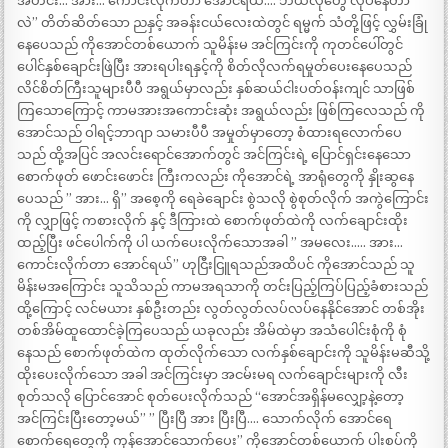
အဟင်း… အား… ကောင်းလိုက်တာ အောင်ရယ်…. ဘယ်လိုတွေ လုပ်နေတာ
လဲ” တိတ်ဆိတ်သော ညနှင့် အခန်းငယ်လေးထဲတွင် ရမ္မက် သံတို့ဖြင့် လွှမ်းခြုံ
နေပေသည် ကိုအောင်တစ်ယောက် သူမိန်းမ အင်ကြင်းကို ကုတင်ပေါ်တွင်
ပေါင်နှစ်ချောင်းဖြဲပြီး အားရပါးရနှင့်ကို စိတ်လိုလက်ရမှုတ်ပေးနေပေသည်
လိင်စိတ်ကြီးသူများပီပီ အရွယ်မှာလည်း နှစ်ဆယ်ငါးပတ်ဝန်းကျင် သာဖြစ်
ကြသောကြောင့် ကာမအားအကောင်းဆုံး အရွယ်လည်း ဖြစ်ကြလေသည် ကို
အောင်သည် ဝါရင့်ဘာဂျာ သမားပီပီ အမှုတ်မှာတော့ စံထားရလောက်ပေ
သည် ထို့အပြင် အလင်းရောင်အောက်တွင် အင်ကြင်းရဲ့ ပြောင်ရှင်းနေသော
စောက်ဖုတ် ဖောင်းဖောင်း ကြီးကလည်း ကိုအောင်ရဲ့ အာရုံတွေကို နှိုးဆွနေ
ပေသည် ” အား… ရှိ” အစေ့ကို ရေခဲချောင်း စွဲသလို စွဲစုတ်လိုက် အကွဲကြောင်း
ကို လျှာဖြင့် ကစားလိုက် နှင့် ဒီကြားထဲ စောက်ဖုတ်ထဲကို လက်ချောင်းထိုး
ထည့်ပြီး ဖင်ပေါက်ကို ပါ ယက်ပေးလိုက်သောအခါ ” အမလေး….. အား…
ကောင်းလိုက်တာ အောင်ရယ်” ဟုငြီးငြူရသည်အထိပင် ကိုအောင်သည် သူ
မိန်းမအကြောင်း သူသိသည် ကာမအရသာကို တင်းပြည့်ကြပ်ပြည့်ခံစားသည်
ထို့ကြောင့် လင်မယား နှစ်ဦးတည်း လွတ်လွတ်လပ်လပ်နေနိုင်အောင် တစ်အိုး
တစ်အိမ်ထူထောင်ခဲ့ကြပေသည် ယခုလည်း အိမ်ထဲမှာ အသံပေါင်းစုံကို စုံ
နေသည် စောက်ဖုတ်ထဲက ထုတ်လိုက်သော လက်နှစ်ချောင်းကို သူမိန်းမဆီသို့
ထိုးပေးလိုက်သော အခါ အင်ကြင်းမှာ အငမ်းမရ လက်ချောင်းများကို လီး
စုတ်သလို ပြောင်အောင် စုတ်ပေးလိုက်သည် “အောင်အရှိန်မလျှော့နဲ့တော့
အင်ကြင်းပြီးတော့မယ်” ” ပြီးပြီ အား ပြီးပြီ…. သောက်လိုက် အောင်ရေ
စောက်ရေတွေကို ကုန်အောင်သောက်ပေး” ကိုအောင်တစ်ယောက် ပါးစပ်ကို