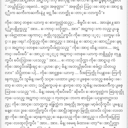
သက္ကိုဝေအာင္ရႈၿပီး အင္ၾကင္းကို ခါးကုန္းေစကာ ေနာက္မွေနရာဝင္ယူၿပီး
” ဘယ္ကိုသြင္းရမလဲ… ဖင္လား အဖုတ္လား” ” အဖုတ္ကိုပဲ သြင္းေတာ့ ေအာင္ ရွ
င့္လီးက ႀကီးကႀကီးနဲ႔ ဖင္က ဒီေလာက္ဆို ေတာ္ေလာက္ၿပီ”။
ကိုေအာင္ တစ္ေယာက္ ေစာက္ဖုတ္ထဲထည့္… စိမ္ၿပီး ေမႊ… အားနဲ႔ေဆာ
င့္လိုးပစ္လိုက္သည္ ” အား… ေကာင္းလိုက္တာ… အား” အင္ၾကင္းက လည္ျပန္န
မ္းခ်င္လာတာေၾကာင့္ ဇက္ကို လွည့္လိုက္ၿပီး ကိုေအာင္ႏွင့္ ႏႈတ္ခမ္းခ်
င္း နမ္းရႈံ.လိုက္သည္ ကိုေအာင္လည္း အားနဲ႔ ေဆာင့္ေဆာင့္လိုးေနရ
င္း အင္ၾကင္းတစ္ေယာက္ၿပီးခ်င္လာသည္ ” ကိုေအာင္ ထိန္းထား….. အင္ၾ
ကင္းၿပီးၿပီ” ေအာ္ရင္းႏွင့္ပင္ အင္ၾကင္းတစ္ေယာက္ တစ္ကိုယ္လုံး တုန္တ
က္ၿပီး ၿပီးသြားေပးသည္ ” အား….. ေကာင္းလိုက္တာ ကိုေအာင္ရယ္ ကဲ
ကိုေအာင္ၿပီးခါနီးရင္ ေျပာေနာ္ မိန္းမဘယ္လိုၿပီးေစခ်င္တာ သိတယ္မ
လား” သိပ္သိတာေပါ့…. ကိုေအာင္တစ္ေယာက္ …. ဒီအကြက္ကို ဂ်ပန္ကားေတြကို
ၾကည့္ၿပီး သူမိန္းမကို သင္ေပးထားျခင္းျဖစ္ေပသည္ စစခ်င္းေ
တာ့ ေတာ္ေတာ္ သင္လိုက္ရေပမဲ့ ေနာက္ေတာ့ သူမိန္းမအႀကိဳက္ျဖစ္
သြားေပသည္ “ကဲ… မိန္းမေရ ကိုၿပီးၿပီ” ဆိုၿပီး ေစာက္ဖုတ္ထဲက ဆြဲထုတ္လို
က္ေပသည္ အင္ၾကင္းလည္း ကုတင္ေဘးက စားပြဲေပၚမွာတင္ထားသ
ည့္ ကိုေအာင္ေသာက္လက္စ ဖန္ခြက္ထဲက အရက္ကို အကုန္ေမာ့ခ်လိုက္ၿပီး ျမန္ျ
မန္ေလး ဒူးေထာက္လိုက္ၿပီး ကိုေအာင္လီးဒစ္နားမွာ ခြက္ကို ထားပီး လွ်ာေလးတ
စ္ကာ ကိုေအာင္ကို ေမာ့ၾကည့္ေနေပသည္ ကိုေအာင္လည္း လီးကိုခပ္သြက္သြ
က္ေလးထုလိုက္ၿပီး ” အား… အား.. မိန္းမေရ ခံထားေတာ့”ေအာ္လိုက္ကာ