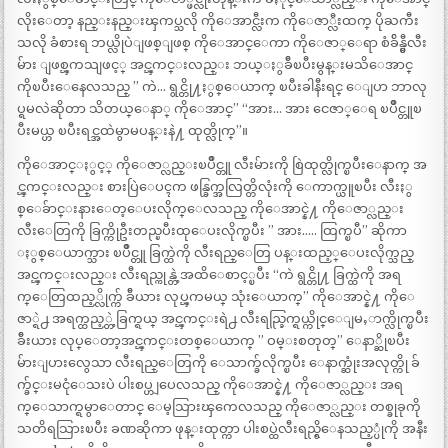
လိုးေတာ့ နည္းနည္းၾကပ္သလို ကိုေအာင္လီးက ကိုေဇာ္လီးထက္ ပိုႀကီး
သလို ခံစားရ ဘယ္လိုပဲျဖစ္ျဖစ္ ကိုေအာင္ေကာ ကိုေဇာ္ေရာ စံခ်ိန္မွီလီး
မ်ား ျဖစ္ၾကသျဖင့္ အင္ၾကင္းလည္း ဘယ္ႏွခ်ီၿပီးမွန္းမသိေအာင္
ကိုၿပီးေနေလသည္ ” ကဲ… ရွင္တို႔ႏွစ္ေယာက္ ၿပီးခါနီးရင္ ေျပာ ဘာလု
ပ္ရမလဲဆိုတာ သိတယ္ေနာ္ ကိုေအာင္” “အား… အား ငေဇာ္ေရ ၿပိဳင္တူၿ
ပီးမယ္ဟ ၿပီးရင္အထဲမွာမပန္းနဲ႔ ထုတ္လိုက္”။
ကိုေအာင္ႏွင့္ ကိုေဇာ္လည္းၿပိဳင္တူ လီးမ်ားကို စြဲထုတ္လိုက္ၿပီးေနာက္ အ
င္ၾကင္းလည္း စားပြဲေပၚက ဖန္ခြက္အလြတ္တိလုံးကို ေကာက္ယူၿပီး လီးႏွ
စ္ေခ်ာင္းနားေတ့ေပးလိုက္ေလသည္ ကိုေအာင္နဲ႔ ကိုေဇာ္လည္း
လီးေတြကို ခြက္ကိုဦးတည္ၿပီးထုေပးလိုက္ၿပီး ” အား….. ထြက္ၿပီ” ဆိုကာ
ႏွစ္ေယာက္သား ၿပိဳင္တူ ခြက္ထဲကို လီးရည္ေတြ ပန္းထည့္ေပးလိုက္သည္
အင္ၾကင္းလည္း လီးရည္ကုန္တဲ့အထိေစာင့္ၿပီး “ကဲ ရွင္တို႔ ခြက္ထဲကို အရ
က္ေတြထည့္လိုက္က် ခ်ီယား လုပ္ၾကမယ္ သုံးေယာက္” ကိုေအာင္နဲ႔ ကိုေ
ဇာ္ရဲ႕ အရက္ထည့္တဲ့ခြက္ရယ္ အင္ၾကင္းရဲ႕ လီးရည္ခြက္ရယ္ကိုင္ေျမႇာက္လိုက္ၿပီး
ခ်ီးယား လုပ္ေတာ့အင္ၾကင္းတစ္ေယာက္ ” ဝမ္းစတုတ္” ေနာ္ဆိုၿပီး
မ်ားျပားလွေသာ လီးရည္ေတြကို ေသာက္ခ်လိုက္ၿပီး ေနာက္ဆုံးအလုတ္ကို ခ်
က္ခ်င္းမငုံေသးပဲ ပါးစပ္ဟျပေလသည္ ကိုေအာင္နဲ႔ ကိုေဇာ္လည္း အရ
က္ေသာက္ရမွာေတာင္ ေမ့သြားၾကေလသည္ ကိုေဇာ္လည္း တစ္ခုခုကို
သတိရသြားၿပီး ခဏဆိုကာ ဖုန္းထုတ္ကာ ပါးစပ္ထဲလီးရည္ရွိေနသည့္ပုံကို အနီး