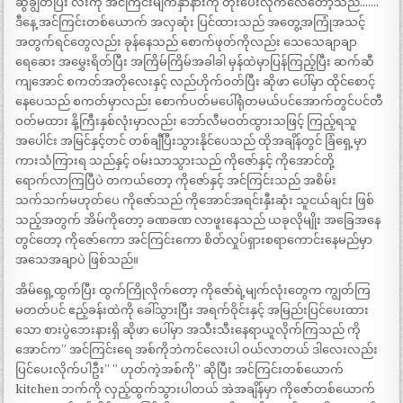
ဆွဲချွတ်ပြီး လီးကို အင်ကြင်းမျက်နှာနားကို တိုးပေးလိုက်လေတော့သည်…….
ဒီနေ့ အင်ကြင်းတစ်ယောက် အလှဆုံး ပြင်ထားသည် အတွေ့အကြုံအသင့်
အတွက်ရင်တွေလည်း ခုန်နေသည် စောက်ဖုတ်ကိုလည်း သေသေချာချာ
ရေဆေး အမွှေးရိတ်ပြီး အကြိမ်ကြိမ်အခါခါ မှန်ထဲမှာပြန်ကြည့်ပြီး ဆက်ဆီ
ကျအောင် စကတ်အတိုလေးနှင့် လည်ဟိုက်ဝတ်ပြီး ဆိုဖာ ပေါ်မှာ ထိုင်စောင့်
နေပေသည် စကတ်မှာလည်း စောက်ပတ်မပေါ်ရုံတမယ်ပင်အောက်တွင်ပင်တီ
ဝတ်မထား နို့ကြီးနှစ်လုံးမှာလည်း ဘော်လီမဝတ်ထွားသဖြင့် ကြည့်ရသူ
အပေါင်း အမြင်နှင့်တင် တစ်ချီပြီးသွားနိုင်ပေသည် ထိုအချိန်တွင် ခြံရှေ့မှာ
ကားသံကြားရ သည်နှင့် ဝမ်းသာသွားသည် ကိုဇော်နှင့် ကိုအောင်တို့
ရောက်လာကြပြီပဲ တကယ်တော့ ကိုဇော်နှင့် အင်ကြင်းသည် အစိမ်း
သက်သက်မဟုတ်ပေ ကိုဇော်သည် ကိုအောင်အရင်းနှီးဆုံး သူငယ်ချင်း ဖြစ်
သည့်အတွက် အိမ်ကိုတော့ ခဏခဏ လာဖူးနေသည် ယခုလိုမျိုး အခြေအနေ
တွင်တော့ ကိုဇော်ကော အင်ကြင်းကော စိတ်လှုပ်ရှားစရာကောင်းနေမည်မှာ
အသေအချာပဲ ဖြစ်သည်။
အိမ်ရှေ့ထွက်ပြီး ထွက်ကြိုလိုက်တော့ ကိုဇော်ရဲ့မျက်လုံးတွေက ကျွတ်ကြ
မတတ်ပင် ဧည့်ခန်းထဲကို ခေါ်သွားပြီး အရက်ဝိုင်းနှင့် အမြည်းပြင်ပေးထား
သော စားပွဲဘေးနားရှိ ဆိုဖာ ပေါ်မှာ အသီးသီးနေရာယူလိုက်ကြသည် ကို
အောင်က” အင်ကြင်းရေ အစ်ကိုဘဲကင်လေးပါ ဝယ်လာတယ် ဒါလေးလည်း
ပြင်ပေးလိုက်ပါဦး” ” ဟုတ်ကဲ့အစ်ကို” ဆိုပြီး အင်ကြင်းတစ်ယောက်
kitchen ဘက်ကို လှည့်ထွက်သွားပါတယ် အဲအချိန်မှာ ကိုဇော်တစ်ယောက်