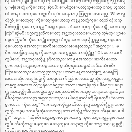
လိုေတာင္ ျဖစ္သြားတယ္ ကိုေအာင္တစ္ေယာက္ စကပ္ ကိုခြၽတ္မလို႔အလု
ပ္ “မခြၽတ္နဲ႔ကိုေအာင္”ဆိုၿပီး ေပါင္ကားေပးလိုက္ေတာ့ စကပ္ ၾကား
ထဲကေန ေစာက္ေဖာက္ႀကီး ျပဴးေနေအာင္ ထြက္လာေလသည္ “Wow လွ
လိုက္တဲ့ ေစာက္ပတ္” ကိုေဇာ္တစ္ေယာက္ ကန္႔သတ္ခ်က္ေတြကို လုံးဝကို
ခ်ိဳးဖ်က္ပစ္လိုက္ေတာ့သည္ ” အင္ၾကင္း… အဲေစာက္ပတ္ ကိုေဇာ္ကိုေပးယက္
ကြာ” ဆိုၿပီး ပက္လက္လွန္ခ်လိုက္ေတာ့ အင္ၾကင္းတစ္ေယာက္ သူမ်က္ႏွာေ
ပၚတက္ခြၿပီး ကိုေအာင္ကို တစ္ဖက္က လီးစုပ္ေပးေနလိုက္သည္ အင္ၾကင္းတ
စ္ေယာက္ အေကာင္းႀကီးေကာင္းေနေလသည္ ” အင္ၾကင္း… ၿ
ပီးေအာင္ပြတ္ေနာ္ ကိုေဇာ္ေစာက္ရည္ေသာက္ခ်င္လို႔” Ok ေလ ႀကိဳ
က္ၿပီေပါ့ အင္ၾကင္းတို႔ နဂိုကတည္းကမွ အေကာင္းႀကီး ေကာ
င္းေနတဲ့ အင္ၾကင္းတစ္ေယာက္ သိပ္မၾကာခင္မွာပဲ အခ်ီႀကီးၿပီး
သြားေလသည္ ေစာက္ရည္မွာလည္း တာတမန္ ကလႊတ္လိုက္တဲ့ ေရေတြ
အလား ကိုေဇာ္ပါးစပ္ထဲကို တရေဟာ က်သြားေလသည္ ကိုေဇာ္ကလည္း
တစ္စက္မွ အေလအလြင့္မရွိေစခ်င္သည့္ အလား အကုန္လုံးကို ၿမိဳခ်ရင္း ေနာ
က္ဆုံးအလုတ္ကို ပါးေစာင္ထဲထည့္ အရသာခံၿပီးေတာ့မွ ေျဖးေျဖးခ်င္း
မ်ိဳခ်လိုက္ေလသည္ အင္ၾကင္းလည္း ပါးစပ္ထဲမွာလီးကိုခြၽတ္ၿပီး “ေကာ
င္းလား… ကိုေဇာ္” “ေကာင္းလိုက္တာ ဘီယာ နဲ႔ေတာင္မလဲႏိုင္ဘူး ေစာ
က္ရည္ကို အခုမွ ပထမဦးဆုံးေသာက္ဖူးတာ ကဲကို႔ကိုလည္း လီးစုပ္ေပးပါ
ဦး” “အင္း… ” ဆိုၿပီး အင္ၾကင္းတစ္ေယာက္ ကိုေဇာ္ေရွ႕ ဒူးေထာ
က္ၿပီး လီးကိုကုန္းမႈတ္ေပးေနတုန္း ေနာက္က ကိုေအာင္က တင္ႏွစ္ဖက္ကို
ကိုင္ၿပီး ေစာင့္လိုးေနေပေတာ့သည္။