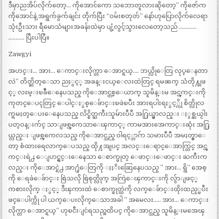
ဒီမှာညအိပ်လိုက်တော့… ကိုအောင်ကော သဘောတူလားဆိုတော့” ကိုဇော်က
ကိုအောင်နဲ့ အရွက်ခွက်ချင်း တိုက်ပြီး “ဝမ်းစတုတ်” နော်ဟုပြောလိုက်လေရာ
သုံးဦးသား ရီမောသံများအခန်းထဲမှာ ပျံ့လွင့်သွားလေတော့သည် …………
……….. ပြီးပါပြီ။
Zawgyi
အဟင္း… အား… ေကာင္းလိုက္တာ ေအာင္ရယ္…. ဘယ္လိုေတြ လုပ္ေနတာ
လဲ” တိတ္ဆိတ္ေသာ ညႏွင့္ အခန္းငယ္ေလးထဲတြင္ ရမၼက္ သံတို႔ျဖ
င့္ လႊမ္းၿခဳံေနေပသည္ ကိုေအာင္တစ္ေယာက္ သူမိန္းမ အင္ၾကင္းကို
ကုတင္ေပၚတြင္ ေပါင္ႏွစ္ေခ်ာင္းၿဖဲၿပီး အားရပါးရႏွင့္ကို စိတ္လိုလ
က္ရမႈတ္ေပးေနေပသည္ လိင္စိတ္ႀကီးသူမ်ားပီပီ အ႐ြယ္မွာလည္း ႏွစ္ဆယ္ငါး
ပတ္ဝန္းက်င္ သာျဖစ္ၾကေသာေၾကာင့္ ကာမအားအေကာင္းဆုံး အ႐ြ
ယ္လည္း ျဖစ္ၾကေလသည္ ကိုေအာင္သည္ ဝါရင့္ဘာဂ်ာ သမားပီပီ အမႈတ္မွာေ
တာ့ စံထားရေလာက္ေပသည္ ထို႔အျပင္ အလင္းေရာင္ေအာက္တြင္ အင္ၾ
ကင္းရဲ႕ ေျပာင္ရွင္းေနေသာ ေစာက္ဖုတ္ ေဖာင္းေဖာင္း ႀကီးက
လည္း ကိုေအာင္ရဲ႕ အာ႐ုံေတြကို ႏႈိးဆြေနေပသည္ ” အား… ရွိ” အေစ့
ကို ေရခဲေခ်ာင္း စြဲသလို စြဲစုတ္လိုက္ အကြဲေၾကာင္းကို လွ်ာျဖင့္
ကစားလိုက္ ႏွင့္ ဒီၾကားထဲ ေစာက္ဖုတ္ထဲကို လက္ေခ်ာင္းထိုးထည့္ၿပီး
ဖင္ေပါက္ကို ပါ ယက္ေပးလိုက္ေသာအခါ ” အမေလး….. အား… ေကာင္း
လိုက္တာ ေအာင္ရယ္” ဟုၿငီးျငဴရသည္အထိပင္ ကိုေအာင္သည္ သူမိန္းမအေၾ