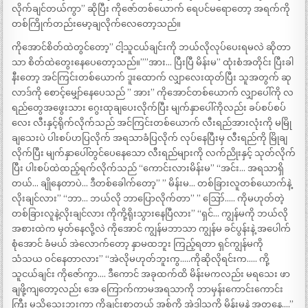
လိုက်ချင်တယ်ကွာ” ဆိုပြီး ကိုဇော်တစ်ယောက် ရေပင်မရောတော့ အရက်ကို
တစ်ကြိုက်တည်းမော့ချလိုက်လေတော့သည်။
ကိုအောင်စိတ်ထဲတွင်တော့” ငါ့သူငယ်ချင်းကို ဘယ်လိုလုပ်ပေးရမလဲ ဆိုတာ
သာ စိတ်ထဲတွေးနေပေတော့သည်။””အား… ပြီးပြီ မိန်းမ” ထုံးစံအတိုင်း ပြီးခါ
နီးတော့ အင်ကြင်းတစ်ယောက် ဒူးထောက် လျှာလေးထုတ်ပြီး သူအတွက် ဆု
လာဒ်ကို စောင့်မျှော်နေပေသည် ” အား” ကိုအောင်တစ်ယောက် လျှာပေါ်ကို လ
ရည်တွေအဖွေးသား ဂွေးထုချပေးလိုက်ပြီး မျက်နှာပေါ်ကိုလည်း ခပ်စပ်စပ်
လေး လီးနှင့်ရိုက်လိုက်သည် အင်ကြင်းတစ်ယောက် လီးရည်အားလုံးကို မမြို
ချသေးပဲ ပါးစပ်ဟပြလိုက် အရသာခံပြလိုက် လုပ်နေပြီးမှ လီးရည်ကို မြိုချ
လိုက်ပြီး မျက်နှာပေါ်တွင်ပေနေသော လီးရည်များကို လက်ညိုးနှင့် သုတ်လိုက်
ပြီး ပါးစပ်ထဲထည့်ရက်လိုက်သည် “ကောင်းလားမိန်းမ” “အင်း… အရသာရှိ
တယ်… ချိုနေတာပဲ… ဒီတစ်ခေါက်တော့” ” မိန်းမ… တစ်ခြားလူတစ်ယောက်နဲ့
လိုးချင်လား” “ဘာ… ဘယ်လို ဘာပြောလိုက်တာ” ” ဪ….. ကိုမဟုတ်တဲ့
တစ်ခြားလူနဲ့လိုးချင်လား ကိုကို့ရိုးသွားနေပြီလား” “ရှင်… ကျွန်မကို ဘယ်လို
အစားထဲက မှတ်နေလို့လဲ ကိုအောင် ကျွန်မဘာသာ ကျွန်မ ခင်ပွန်းနဲ့ အပေါက်
စုံအောင် ခံမယ် အဲလောက်တော့ နှာမထဘူး ကြည့်ရတာ ရှင်ကျွန်မကို
သံသယ ဝင်နေတာလား” “အဲလိုမဟုတ်ဘူးကွ…..ကိုဆိုလိုရင်းက….. ကို့
သူငယ်ချင်း ကိုဇော်ကွာ…. ဒီကောင် အခုထက်ထိ မိန်းမကလည်း မရသေး ဖာ
ချဖို့ကျတော့လည်း အေ ကြောက်ကာမအရသာကို ဘာမှန်းကောင်းကောင်း
ကြီး မသိသေးဘူးကွာ ကိုချင်းစာတယ် အစ်ကို အဲဒါသူကို မိန်းမနဲ့ အတူနေ….”