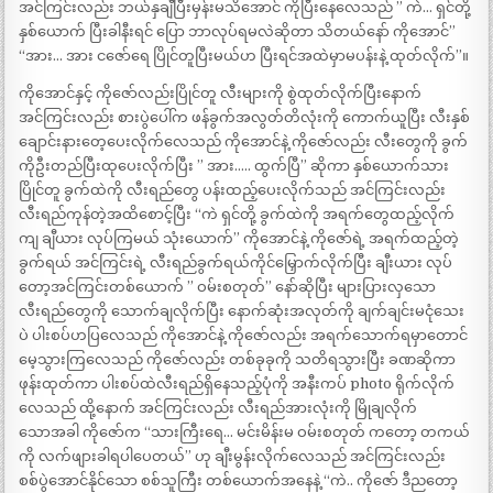
အင်ကြင်းလည်း ဘယ်နှချီပြီးမှန်းမသိအောင် ကိုပြီးနေလေသည် ” ကဲ… ရှင်တို့
နှစ်ယောက် ပြီးခါနီးရင် ပြော ဘာလုပ်ရမလဲဆိုတာ သိတယ်နော် ကိုအောင်”
“အား… အား ငဇော်ရေ ပြိုင်တူပြီးမယ်ဟ ပြီးရင်အထဲမှာမပန်းနဲ့ ထုတ်လိုက်”။
ကိုအောင်နှင့် ကိုဇော်လည်းပြိုင်တူ လီးများကို စွဲထုတ်လိုက်ပြီးနောက်
အင်ကြင်းလည်း စားပွဲပေါ်က ဖန်ခွက်အလွတ်တိလုံးကို ကောက်ယူပြီး လီးနှစ်
ချောင်းနားတေ့ပေးလိုက်လေသည် ကိုအောင်နဲ့ ကိုဇော်လည်း လီးတွေကို ခွက်
ကိုဦးတည်ပြီးထုပေးလိုက်ပြီး ” အား….. ထွက်ပြီ” ဆိုကာ နှစ်ယောက်သား
ပြိုင်တူ ခွက်ထဲကို လီးရည်တွေ ပန်းထည့်ပေးလိုက်သည် အင်ကြင်းလည်း
လီးရည်ကုန်တဲ့အထိစောင့်ပြီး “ကဲ ရှင်တို့ ခွက်ထဲကို အရက်တွေထည့်လိုက်
ကျ ချီယား လုပ်ကြမယ် သုံးယောက်” ကိုအောင်နဲ့ ကိုဇော်ရဲ့ အရက်ထည့်တဲ့
ခွက်ရယ် အင်ကြင်းရဲ့ လီးရည်ခွက်ရယ်ကိုင်မြှောက်လိုက်ပြီး ချီးယား လုပ်
တော့အင်ကြင်းတစ်ယောက် ” ဝမ်းစတုတ်” နော်ဆိုပြီး များပြားလှသော
လီးရည်တွေကို သောက်ချလိုက်ပြီး နောက်ဆုံးအလုတ်ကို ချက်ချင်းမငုံသေး
ပဲ ပါးစပ်ဟပြလေသည် ကိုအောင်နဲ့ ကိုဇော်လည်း အရက်သောက်ရမှာတောင်
မေ့သွားကြလေသည် ကိုဇော်လည်း တစ်ခုခုကို သတိရသွားပြီး ခဏဆိုကာ
ဖုန်းထုတ်ကာ ပါးစပ်ထဲလီးရည်ရှိနေသည့်ပုံကို အနီးကပ် photo ရိုက်လိုက်
လေသည် ထို့နောက် အင်ကြင်းလည်း လီးရည်အားလုံးကို မြိုချလိုက်
သောအခါ ကိုဇော်က “သားကြီးရေ… မင်းမိန်းမ ဝမ်းစတုတ် ကတော့ တကယ်
ကို လက်ဖျားခါရပါပေတယ်” ဟု ချီးမွန်းလိုက်လေသည် အင်ကြင်းလည်း
စစ်ပွဲအောင်နိုင်သော စစ်သူကြီး တစ်ယောက်အနေနဲ့ “ကဲ.. ကိုဇော် ဒီညတော့